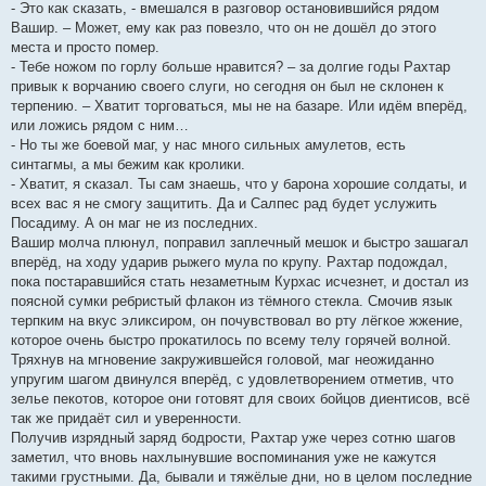
- Это как сказать, - вмешался в разговор остановившийся рядом
Вашир. – Может, ему как раз повезло, что он не дошёл до этого
места и просто помер.
- Тебе ножом по горлу больше нравится? – за долгие годы Рахтар
привык к ворчанию своего слуги, но сегодня он был не склонен к
терпению. – Хватит торговаться, мы не на базаре. Или идём вперёд,
или ложись рядом с ним…
- Но ты же боевой маг, у нас много сильных амулетов, есть
синтагмы, а мы бежим как кролики.
- Хватит, я сказал. Ты сам знаешь, что у барона хорошие солдаты, и
всех вас я не смогу защитить. Да и Салпес рад будет услужить
Посадиму. А он маг не из последних.
Вашир молча плюнул, поправил заплечный мешок и быстро зашагал
вперёд, на ходу ударив рыжего мула по крупу. Рахтар подождал,
пока постаравшийся стать незаметным Курхас исчезнет, и достал из
поясной сумки ребристый флакон из тёмного стекла. Смочив язык
терпким на вкус эликсиром, он почувствовал во рту лёгкое жжение,
которое очень быстро прокатилось по всему телу горячей волной.
Тряхнув на мгновение закружившейся головой, маг неожиданно
упругим шагом двинулся вперёд, с удовлетворением отметив, что
зелье пекотов, которое они готовят для своих бойцов диентисов, всё
так же придаёт сил и уверенности.
Получив изрядный заряд бодрости, Рахтар уже через сотню шагов
заметил, что вновь нахлынувшие воспоминания уже не кажутся
такими грустными. Да, бывали и тяжёлые дни, но в целом последние