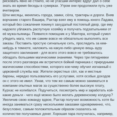
рисковать явно не стоило, но не угасший интерес вдруг дал о себе
знать во время беседы в сумерках. Утром они продолжили путь уже
вчетвером.
Шли месяцы, менялись города, замки, сёла, трактиры и дороги. Вняв
ворчанию старого Вашира, Рахтар взял ему в помощь юного Ладава,
который без сожаления покинул захудалый постоялый двор, где ему
надоело ублажать распутную хозяйку и получать подзатыльники от
её мужа-пьяницы. Появился помощник и у Мантера, который сумел
убедить мага, что им самим вовсе не обязательно выполнять все
заказы. Поставить простую сигнальную сеть, проследить за кем-
нибудь в темноте, наложить на какую-либо ценную вещь ауру
защитного заклинания - для всего этого вовсе не требовалось
обладать большими магическими знаниями. Через три пятидневки
после этого разговора им встретился бойкий парнишка с природными
магическими способностями, которого кое-чему обучил изгнанный с
церковной службы маг. Жители окрестных сёл, как и местные
бароны, нередко пользовались его услугами, хотя особых доходов
он с этого не имел. Узнав, что тем же самым можно заниматься в
компании опытных магов за существенно более высокую плату,
Курхас не колебался. Подучиться, посмотреть мир и заработать кой-
какие деньги - чего ещё можно было желать деревенскому колдуну?
Увеличив свою команду вдвое, Рахтар получил возможность хотя бы
иногда заниматься сразу несколькими заказами одновременно, что,
безусловно, самым положительным образом сказалось на
количестве получаемых денег. Хорошая пара получилась, например,