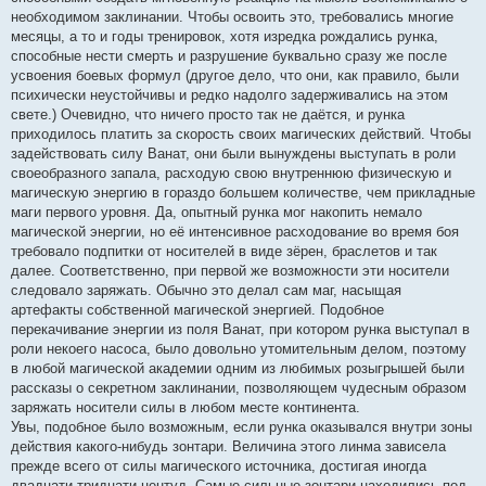
необходимом заклинании. Чтобы освоить это, требовались многие
месяцы, а то и годы тренировок, хотя изредка рождались рунка,
способные нести смерть и разрушение буквально сразу же после
усвоения боевых формул (другое дело, что они, как правило, были
психически неустойчивы и редко надолго задерживались на этом
свете.) Очевидно, что ничего просто так не даётся, и рунка
приходилось платить за скорость своих магических действий. Чтобы
задействовать силу Ванат, они были вынуждены выступать в роли
своеобразного запала, расходую свою внутреннюю физическую и
магическую энергию в гораздо большем количестве, чем прикладные
маги первого уровня. Да, опытный рунка мог накопить немало
магической энергии, но её интенсивное расходование во время боя
требовало подпитки от носителей в виде зёрен, браслетов и так
далее. Соответственно, при первой же возможности эти носители
следовало заряжать. Обычно это делал сам маг, насыщая
артефакты собственной магической энергией. Подобное
перекачивание энергии из поля Ванат, при котором рунка выступал в
роли некоего насоса, было довольно утомительным делом, поэтому
в любой магической академии одним из любимых розыгрышей были
рассказы о секретном заклинании, позволяющем чудесным образом
заряжать носители силы в любом месте континента.
Увы, подобное было возможным, если рунка оказывался внутри зоны
действия какого-нибудь зонтари. Величина этого линма зависела
прежде всего от силы магического источника, достигая иногда
двадцати-тридцати центуд. Самые сильные зонтари находились под