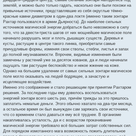
землёй, и можно было только гадать, насколько они были похожи на
привычные источники, представлявшие из себя округлые тёмно-
красные камни диаметром в один-два локтя (именно таким зонтари
Рахтар пользовался в армии Дьярноста). До наиболее сильных
источников магической энергии добраться было невозможно в силу
того, что за двести-триста шагов от них мощнейшее магическое поле
начинало разрушать мозг и плоть дышащих существ. Деревья и
кусты, растущие в центре такого линма, приобретали самые
причудливые формы, изменяя свои стволы, стебли, листья и запах
до полной неузнаваемости. Впрочем, видимые изменения были
замечены у растений уже за десяток кованов, да и люди начинали
ощущать там растущее беспокойство и некое жжение на коже.
Однако на большем удалении от самых сильных зонтари магическое
поле могло оказывать на людей бодрящее, а зачастую и
исцеляющее воздействие.
Именно это соображение и стало решающим при принятии Рахтаром
решения. За последние годы ему довелось воспользоваться
энергией зонтари всего шесть раз, причём трижды за это пришлось
заплатить немалые деньги. Этого обычно хватало на два-три месяца,
а остальное время он был вынужден сам заряжать свои источники,
что со временем стало даваться ему всё труднее. В организме
накапливалась усталость, да и с возрастом прокачивание
магической энергии требовало всё больших затрат собственных сил.
Для порядком измотанного мага возможность пожить длительное