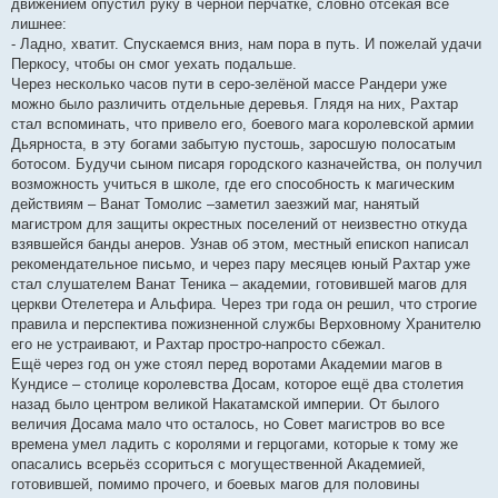
движением опустил руку в чёрной перчатке, словно отсекая всё
лишнее:
- Ладно, хватит. Спускаемся вниз, нам пора в путь. И пожелай удачи
Перкосу, чтобы он смог уехать подальше.
Через несколько часов пути в серо-зелёной массе Рандери уже
можно было различить отдельные деревья. Глядя на них, Рахтар
стал вспоминать, что привело его, боевого мага королевской армии
Дьярноста, в эту богами забытую пустошь, заросшую полосатым
ботосом. Будучи сыном писаря городского казначейства, он получил
возможность учиться в школе, где его способность к магическим
действиям – Ванат Томолис –заметил заезжий маг, нанятый
магистром для защиты окрестных поселений от неизвестно откуда
взявшейся банды анеров. Узнав об этом, местный епископ написал
рекомендательное письмо, и через пару месяцев юный Рахтар уже
стал слушателем Ванат Теника – академии, готовившей магов для
церкви Отелетера и Альфира. Через три года он решил, что строгие
правила и перспектива пожизненной службы Верховному Хранителю
его не устраивают, и Рахтар простро-напросто сбежал.
Ещё через год он уже стоял перед воротами Академии магов в
Кундисе – столице королевства Досам, которое ещё два столетия
назад было центром великой Накатамской империи. От былого
величия Досама мало что осталось, но Совет магистров во все
времена умел ладить с королями и герцогами, которые к тому же
опасались всерьёз ссориться с могущественной Академией,
готовившей, помимо прочего, и боевых магов для половины