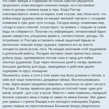
что совет жрецов и старейшин не только сместил рвущегося
продолжить атаки молодого военного вождя, но и постановил
отвести дозоры племени выше в горы. Когда Рахтар
поинтересовался, можно ли верить этим слухам, ему объяснили, что
война вокруг рудника никак не мешает меновой торговле с соседним
племенем в трёх днях пути отсюда. Сегодня между племенами мир,
соседи в курсе событий, сочувствуют, но воевать с людьми за чужие
беды не собираются. Получив эту информацию, нетерпеливый барон
решил наверстать упущенное время и, соответственно. доходы. Он
потребовал от Рахтара установить новый защитный барьер из
магических ловушек вокруг рудника, перенеся его на триста-
четыреста шагов вглубь леса. Не ожидая окончания этой трудоёмкой
и длительной работы, Посадим заставил своих крепостных начать
добычу руды, одновременно послав сына в город для найма
опытных рудокопов. Ещё через несколько дней в лагерь привезли
большую дробилку для руды, приводимую в действие двумя
ходящими по кругу лошадьми.
Начиналась осень и хотя в этих краях она была длинная и тёплая, в
небе всё чаще появлялись дождевые облака. Воспользовавшись
этим, барон решил продемонстрировать, насколько он ценит заслуги
Рахтара. В лагерь привезли два шатра из плотной ткани: один для
магов, второй - для слуг и кухни. Вместе с ними появились изрядный
бочонок хорошего вина и повар из замка по имени Бачкан. Маг давно
уже привык к стряпне Вашира и его молодого помощника Ладава,
однако первые же приготовленные Бачканом блюда убедительно