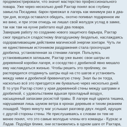
продемонстрировали, что значит мастерство профессионального
повара. Уже через несколько дней Рахтар понял всю глубину
замысла Посадима: барон приезжал в лагерь как минимум раз в два-
три дня, всегда оставался обедать, охотно попивал подаренное им
же вино, и при этом отнюдь не лишал свой желудок услад в замке,
так как там на кухне работало ещё два повара.
Завершив работу по созданию нового защитного барьера, Рахтар
смог предаться сладостному благодушному безделью, наслаждаясь
оздоравливающим действием магической энергии зонтари. Чуть ли
не единственным источником раздражения стала грохочущая
дробилка, установленная за стенами лагеря. Пользуясь
установившимся затишьем, Рахтар уже вынес свои шатры из
деревянной коробки лагеря, и соседство с дробилкой явно мешало
ему наслаждаться жизнью. Чтобы решить это проблему, он
распорядился отодвинуть шатры ещё на сто шагов и установить
между ними и дробилкой бревенчатую стену. Знал бы он тогда,
насколько всё это пригодится им буквально через несколько дней.
В то утро Рахтар стоял у края деревянной стены между шатрами и
дробилкой, с удовольствием вдыхая прохладный воздух,
насыщенный запахами росистой травы. В лагере ещё царила тишина,
нарушаемая лишь шумом ветра в кронах деревьев и тихим ржанием
лошадей. Через минуту маг услышал разговор двух людей, идущих
с другой стороны стены. Не прислушиваясь к словам он тем не
менее понял, что это самые молодые члены его команды - Курхас и
Ладав. Подойдя ближе, они остановились в одном шаге от Рахтара,