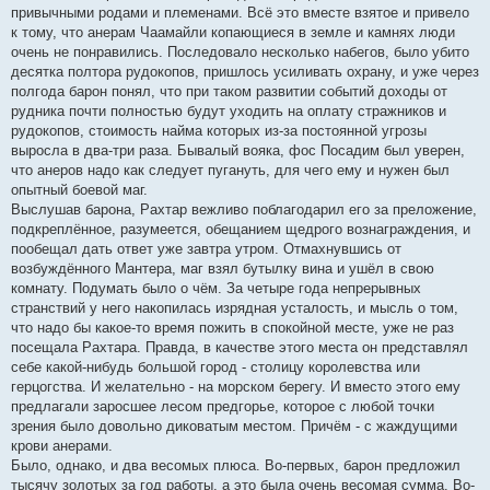
привычными родами и племенами. Всё это вместе взятое и привело
к тому, что анерам Чаамайли копающиеся в земле и камнях люди
очень не понравились. Последовало несколько набегов, было убито
десятка полтора рудокопов, пришлось усиливать охрану, и уже через
полгода барон понял, что при таком развитии событий доходы от
рудника почти полностью будут уходить на оплату стражников и
рудокопов, стоимость найма которых из-за постоянной угрозы
выросла в два-три раза. Бывалый вояка, фос Посадим был уверен,
что анеров надо как следует пугануть, для чего ему и нужен был
опытный боевой маг.
Выслушав барона, Рахтар вежливо поблагодарил его за преложение,
подкреплённое, разумеется, обещанием щедрого вознаграждения, и
пообещал дать ответ уже завтра утром. Отмахнувшись от
возбуждённого Мантера, маг взял бутылку вина и ушёл в свою
комнату. Подумать было о чём. За четыре года непрерывных
странствий у него накопилась изрядная усталость, и мысль о том,
что надо бы какое-то время пожить в спокойной месте, уже не раз
посещала Рахтара. Правда, в качестве этого места он представлял
себе какой-нибудь большой город - столицу королевства или
герцогства. И желательно - на морском берегу. И вместо этого ему
предлагали заросшее лесом предгорье, которое с любой точки
зрения было довольно диковатым местом. Причём - с жаждущими
крови анерами.
Было, однако, и два весомых плюса. Во-первых, барон предложил
тысячу золотых за год работы, а это была очень весомая сумма. Во-