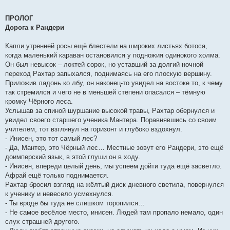
ПРОЛОГ
Дорога к Рандери
Капли утренней росы ещё блестели на широких листьях ботоса,
когда маленький караван остановился у подножия одинокого холма.
Он был невысок – локтей сорок, но уставший за долгий ночной
переход Рахтар запыхался, поднимаясь на его плоскую вершину.
Приложив ладонь ко лбу, он наконец-то увидел на востоке то, к чему
так стремился и чего не в меньшей степени опасался – тёмную
кромку Чёрного леса.
Услышав за спиной шуршание высокой травы, Рахтар обернулся и
увидел своего старшего ученика Мантера. Поравнявшись со своим
учителем, тот взглянул на горизонт и глубоко вздохнул.
- Инисен, это тот самый лес?
- Да, Мантер, это Чёрный лес… Местные зовут его Рандери, это ещё
доимперский язык, в этой глуши он в ходу.
- Инисен, впереди целый день, мы успеем дойти туда ещё засветло.
Афрай ещё только поднимается.
Рахтар бросил взгляд на жёлтый диск дневного светила, повернулся
к ученику и невесело усмехнулся.
- Ты вроде бы туда не слишком торопился…
- Не самое весёлое место, инисен. Людей там пропало немало, один
слух страшней другого.