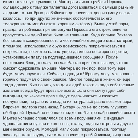
из много чего уже умеющего Мантера и лихого рубаки Перкоса,
обладающего к тому же талантом договариваться с самыми разными
людьми - от матёрых разбойников до спесивых дворян (магу всегда
казалось, что при других жизненных обстоятельствах его
телохранитель мог бы стать хорошим актёром). Были у этой пары,
правда, и проблемы, причём загулы Перкоса и его стремление не
пропустить ни одной юбки были не главными. Куда больше Рахтара
беспокоили самоуверенность и честолюбие молодого мага, который,
к тому же, использовал любую возможность попрактиковаться в
некромантии, несмотря на растущее давление со стороны церкви,
установившей плату за подтвердившиеся сообщения. После
нескольких бесед с глазу на глаз Рахтар пришёл к выводу, что он
сможет сдерживать амбиции Мантера до тех пор, пока тому ещё
будет чему поучиться. Сейчас, подходя к Чёрному лесу, маг вновь с
горечью подумал о своей ошибке. Многое повидав в жизни, он ещё
тогда должен был понять, что для людей такого склада собственные
желания всегда будут превыше всего. Если они сочтут для себя
выгодным, то какое-то время будут сдерживаться и казаться
послушными, но рано или поздно их натура всё равно возьмёт верх.
Впрочем, полтора года назад Рахтару было не до столь глубоких
обобщений. Пускай не всё шло гладко, но быстро набравшийся опыта
Мантер успешно справлялся со всеми поручениями, с видимым
удовольствием пуская в ход огонь, сталь, ледяные стрелы и другие
магические орудия. Молодой маг любил покрасоваться, поэтому
зачастую даже заурядные столкновения с разбойниками, хищными