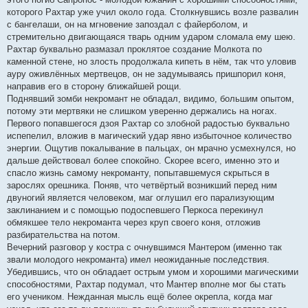
которого Рахтар уже учил около года. Столкнувшись возле развалин
с бангелаши, он на мгновение запоздал с файерболом, и
стремительно двигающаяся тварь одним ударом сломала ему шею.
Рахтар буквально размазал проклятое создание Молкота по
каменной стене, но злость продолжала кипеть в нём, так что уловив
ауру оживлённых мертвецов, он не задумываясь пришпорил коня,
направив его в сторону ближайшей рощи.
Поднявший зомби некромант не обладал, видимо, большим опытом,
потому эти мертвяки не слишком уверенно держались на ногах.
Первого попавшегося дзоя Рахтар со злобной радостью буквально
испепелил, вложив в магический удар явно избыточное количество
энергии. Ощутив покалывание в пальцах, он мрачно усмехнулся, но
дальше действовал более спокойно. Скорее всего, именно это и
спасло жизнь самому некроманту, попытавшемуся скрыться в
зарослях орешника. Поняв, что четвёртый возникший перед ним
двуногий является человеком, маг оглушил его парализующим
заклинанием и с помощью подоспевшего Перкоса перекинул
обмякшее тело некроманта через круп своего коня, отложив
разбирательства на потом.
Вечерний разговор у костра с очнувшимся Мантером (именно так
звали молодого некроманта) имел неожиданные последствия.
Убедившись, что он обладает острым умом и хорошими магическими
способностями, Рахтар подумал, что Мантер вполне мог бы стать
его учеником. Нежданная мысль ещё более окрепла, когда маг