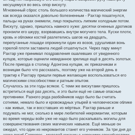
несущемуся во весь опор вискуту.
Мгновенный сброс столь большого количества магический энергии
как всегда оказался довольно болезненным - Рахтар пошатнулся,
пальцы на руках онемели, лицо покрылось липким холодным потом.
Вискуту, однако, пришлось намного хуже: десятки огненных дротиков
пронзили его шкуру, взорвавшись внутри могучего тела. Куски плоти,
кровь и обломки костей разлетелись шагов на двадцать,
перепуганные лошади опрокинули один из возов, удушливая вонь
горелой плоти заставила людей отшатнуться. Через пару минут
Рахтар уже принимал поздравления ошалевших от увиденного
купцов, которые оценили невиданное зрелище ещё в десять золотых.
После приезда в столицу Адонгона купцам, их приказчикам и
возницам было что рассказать, поэтому уже на второй день в
трактир к Рахтару пришли первые желающие воспользоваться его
магическими способностями и ратным опытом.
Случалось за эти годы всякое. С теми же вискутами пришлось
встретиться ещё раз десять, и это были ещё не самые опасные
противники. Разного рода разбойников надо было бы считать
сотнями, немало было и кровожадных упырей в человеческом облике
- как живых, так и восставших из мёртвых. Рахтар раньше и
подумать не мог, сколько в мире любителей некромантии, которым
во время череды войн уже не надо было раскапывать могилы для
совершенствования своих магических навыков. Ещё меньше он
ожидал, что один из некромантов станет его учеником. За три дня до
этого погиб Сапропос - молодой южанин с хорошими способностями,