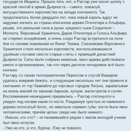
государств Ивариса. Прошло пять лет, и Рахтар уже носил шляпу с
красной лентой в армии Дьярноста – самого, пожалуй,
могущественного королевства на западе континента. Так
продолжалось более двадцати лет, пока новый король вдруг не
надумал изгнать из страны епископов церкви Отелетера и Альфира,
решив, что реальная сила в руках среднего сына Создателя –
Молкота. Верховный Хранитель Даров Отелетера и Голоса Альфира
не стерпел оскорбления, и очень скоро Рахтар встретился на поле
боя со своими знакомыми из Ванат Теника. Союзниками Верховного
Хранителя стали несколько королевств, воспользовавшихся
удобным случаем свести старые счёты с правящей династией
Дьярноста. Силы были собраны немалые, маги церкви действовали
умело и организованно, так что через десяток пятидневок всё было
кончено.
Рахтару со своим телохранителем Перкосом и слугой Ваширом
удалось вовремя бежать, и следующие несколько лет они провели в
скитаниях от гор Чаамайли до торговых городов Литука, зарабатывая
на жизнь магией по заказам баронов, купцов, магистратов и селян.
Воспоминания неожиданно прервались – Рахтар споткнулся и
увидел под ногами какие-то кости. Раздвинув тростью из каменного
дерева полосатый ботос, он невольно скривил губы: кости были явно
человеческими, причём целых среди них было немного.
- Инисен, кто это? – остановившийся рядом с магом молодой ученик
был явно испуган.
- Уже не кто, а что, Курхас. Ему не повезло.