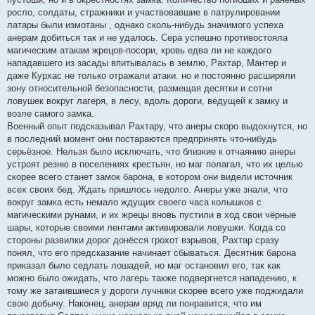
росло, солдаты, стражники и участвовавшие в патрулировании
латары были измотаны , однако сколь-нибудь значимого успеха
анерам добиться так и не удалось. Сера успешно противостояла
магическим атакам жрецов-посори, кровь едва ли не каждого
нападавшего из засады впитывалась в землю, Рахтар, Мантер и
даже Курхас не только отражали атаки. но и постоянно расширяли
зону относительной безопасности, размещая десятки и сотни
ловушек вокруг лагеря, в лесу, вдоль дороги, ведущей к замку и
возле самого замка.
Военный опыт подсказывал Рахтару, что анеры скоро выдохнутся, но
в последний момент они постараются предпринять что-нибудь
серьёзное. Нельзя было исключать, что близкие к отчаянию анеры
устроят резню в поселениях крестьян, но маг полагал, что их целью
скорее всего станет замок барона, в котором они видели источник
всех своих бед. Ждать пришлось недолго. Анеры уже знали, что
вокруг замка есть немало ждущих своего часа колышков с
магическими рунами, и их жрецы вновь пустили в ход свои чёрные
шары, которые своими лентами активировали ловушки. Когда со
стороны развилки дорог донёсся грохот взрывов, Рахтар сразу
понял, что его предсказание начинает сбываться. Десятник барона
приказал было седлать лошадей, но маг остановил его, так как
можно было ожидать, что лагерь также подвергнется нападению, к
тому же затаившиеся у дороги лучники скорее всего уже поджидали
свою добычу. Наконец, анерам вряд ли понравится, что им