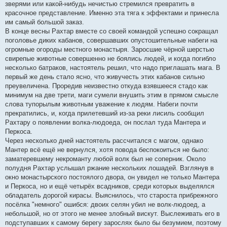
зверями или какой-нибудь нечистью стремился превратить в
красочное представление. Именно эта тяга к эффектами и принесла
им самый большой заказ.
В конце весны Рахтар вместе со своей командой успешно сокращал
поголовье диких кабанов, совершавших опустошительные набеги на
огромные огороды местного монастыря. Заросшие чёрной шерстью
свирепые животные совершенно не боялись людей, и когда погибло
несколько батраков, настоятель решил, что надо приглашать мага. В
первый же день стало ясно, что живучесть этих кабанов сильно
преувеличена. Проредив неизвестно откуда взявшееся стадо как
минимум на две трети, маги сумели внушить этим в прямом смысле
слова тупорылым животным уважение к людям. Набеги почти
прекратились, и, когда прилетевший из-за реки лисиль сообщил
Рахтару о появлении волка-людоеда, он послал туда Мантера и
Перкоса.
Через несколько дней настоятель рассчитался с магом, однако
Мантер всё ещё не вернулся, хотя повода беспокоиться не было:
заматеревшему некроманту любой волк был не соперник. Около
полудня Рахтар услышал ржание нескольких лошадей. Взглянув в
окно монастырского постоялого двора, он увидел не только Мантера
и Перкоса, но и ещё четырёх всадников, среди которых выделялся
обладатель дорогой кирасы. Выяснилось, что староста прибрежного
посёлка "немного" ошибся: двоих селян убил не волк-людоед, а
небольшой, но от этого не менее злобный вискут. Выслеживать его в
подступавших к самому берегу зарослях было бы безумием, поэтому