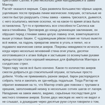
приготовил Салпес и уже несколько дней находившийся в замке
Мантер.
Расчёт оказался верным. Сера развеяла большинство чёрных шаров,
уцелевших после прорыва линии магических ловушек, остальные не
смогли быстро разрушить стены замка - камень трескался, дымился,
с него осыпались мелкие осколки, но на какое-то время атака была
остановлена. Тут-то и проявились все способности Саллеса как
мага-стихийника. Проговорив до конца длиннющее заклинание, он
обрушил перед стенами замка целую лавину огня, взметнувшегося
выше угловых башен. С чудовищным рёвом пламя не только выжгло
всё живое, на ладонь превратив землю в уголь и пепел, но и
подавило магические связи анеров. Покровы невидимости исчезли, и
когда через несколько мгновений стена огня упала, десятки
изготовившихся к атаке бойцов и застывшие со вскинутыми руками
жрецы-посори стали хорошей мишенью для файерболов Мантера и
солдатских стрел.
Через пару часов всё было кончено. Какое-то количество анеров
смогли добраться до спасительной опушки, остальных просто
добили. Чтобы не приманивать разное зверьё, барон распорядился
собрать тела и закопать их где-нибудь подальше. Тогда Рахтар не
обратил внимания на то, что Мантер отвёз две повозки с трупами в
орешник, заполонивший низину в нескольких сотнях шагов от лагеря.
Нападение на замок имело, видимо, серьёзные последствия для
местного племени анеров. Более двух месяцев их никто не видел и
не слышал, а дошедшие через десятые руки слухи говорили о том,