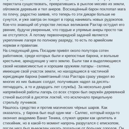
перестала существовать, превратившись в рыхлое месиво из земли,
обломков деревьев и тел анеров. Восхищённый барон похлопал мага
по плечу, радостно заявив, что теперь-то эти дикари больше не
сунутся, и уже завтра он поедет в город нанимать новых рудокопов.
Кое-что знающий об упорстве лесных великанов Рахтар остудил его
рвение, будучи уверенным, что гордые и упрямые анеры просто так
не отступятся. А потому первоочередной задачей является
укрепление лагеря по полному разряду, то есть по армейским
нормам и правилам.
На следующий день Посадим привёл около полутора сотен
работников, среди которых были и крепостные барона, и вольные
крестьяне, арендующие у него землю. Были там и выделяющиеся
своей независимостью и хорошим оружием латары - селяне,
имеющие свой участок земли, но находящиеся в частичной
юрисдикции барона (намётанный глаз Рахтара сразу увидел во
многих из них бывших солдат, получивших надел за десять-
пятнадцать, а то и двадцать лет службы). За несколько дней
напряжённой работы лагерь со всех сторон был окружён деревянной
стеной высотой в десяток локтей, что исключало прицельную
стрельбу лучников.
Нашлось средство и против магических чёрных шаров. Как
оказалось, у барона был ещё один маг - Салпес, который когда-то
окончил академию Ванат Теника, служил церкви как целитель и
стихийник, но в какой-то момент напрочь разругался с епископом,
после чего был вынужден уехать подальше от больших городов. Он