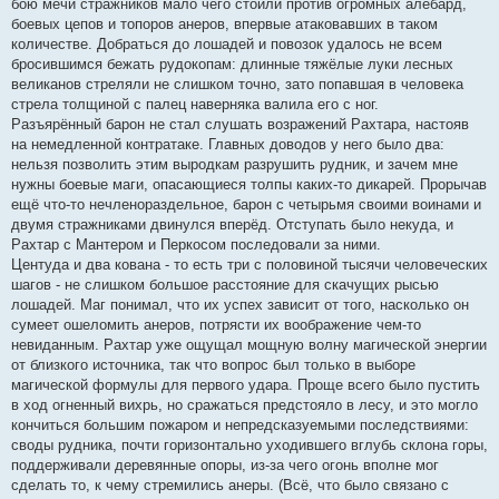
бою мечи стражников мало чего стоили против огромных алебард,
боевых цепов и топоров анеров, впервые атаковавших в таком
количестве. Добраться до лошадей и повозок удалось не всем
бросившимся бежать рудокопам: длинные тяжёлые луки лесных
великанов стреляли не слишком точно, зато попавшая в человека
стрела толщиной с палец наверняка валила его с ног.
Разъярённый барон не стал слушать возражений Рахтара, настояв
на немедленной контратаке. Главных доводов у него было два:
нельзя позволить этим выродкам разрушить рудник, и зачем мне
нужны боевые маги, опасающиеся толпы каких-то дикарей. Прорычав
ещё что-то нечленораздельное, барон с четырьмя своими воинами и
двумя стражниками двинулся вперёд. Отступать было некуда, и
Рахтар с Мантером и Перкосом последовали за ними.
Центуда и два кована - то есть три с половиной тысячи человеческих
шагов - не слишком большое расстояние для скачущих рысью
лошадей. Маг понимал, что их успех зависит от того, насколько он
сумеет ошеломить анеров, потрясти их воображение чем-то
невиданным. Рахтар уже ощущал мощную волну магической энергии
от близкого источника, так что вопрос был только в выборе
магической формулы для первого удара. Проще всего было пустить
в ход огненный вихрь, но сражаться предстояло в лесу, и это могло
кончиться большим пожаром и непредсказуемыми последствиями:
своды рудника, почти горизонтально уходившего вглубь склона горы,
поддерживали деревянные опоры, из-за чего огонь вполне мог
сделать то, к чему стремились анеры. (Всё, что было связано с