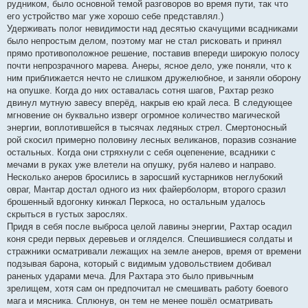
рудником, было основной темой разговоров во время пути, так что
его устройство маг уже хорошо себе представлял.)
Удерживать полог невидимости над десятью скачущими всадниками
было непростым делом, поэтому маг не стал рисковать и принял
прямо противоположное решение, поставив впереди широкую полосу
почти непрозрачного марева. Анеры, ясное дело, уже поняли, что к
ним приближается нечто не слишком дружелюбное, и заняли оборону
на опушке. Когда до них оставалась сотня шагов, Рахтар резко
двинул мутную завесу вперёд, накрыв ею край леса. В следующее
мгновение он буквально изверг огромное количество магической
энергии, воплотившейся в тысячах ледяных стрел. Смертоносный
рой скосил примерно половину лесных великанов, поразив сознание
остальных. Когда они стряхнули с себя оцепенение, всадники с
мечами в руках уже влетели на опушку, рубя налево и направо.
Несколько анеров бросились в заросший кустарников неглубокий
овраг, Мантар достал одного из них файерболорм, второго сразил
брошенный вдогонку кинжал Перкоса, но остальным удалось
скрыться в густых зарослях.
Придя в себя после выброса целой лавины энергии, Рахтар осадил
коня среди первых деревьев и огляделся. Спешившиеся солдаты и
стражники осматривали лежащих на земле анеров, время от времени
подзывая барона, который с видимым удовольствием добивал
раненых ударами меча. Для Рахтара это было привычным
зрелищем, хотя сам он предпочитал не смешивать работу боевого
мага и мясника. Сплюнув, он тем не менее пошёл осматривать