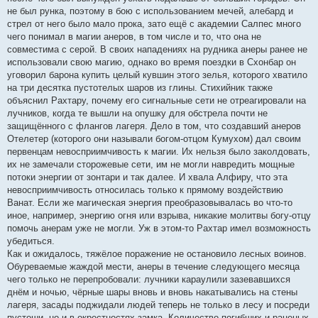
не был рунка, поэтому в бою с использованием мечей, алебард и
стрел от него было мало прока, зато ещё с академии Салпес много
чего понимал в магии анеров, в том числе и то, что она не
совместима с серой. В своих нападениях на рудника анеры ранее не
использовали свою магию, однако во время поездки в Схонбар он
уговорил барона купить целый кувшин этого зелья, которого хватило
на три десятка пустотелых шаров из глины. Стихийник также
объяснил Рахтару, почему его сигнальные сети не отреагировали на
лучников, когда те вышли на опушку для обстрела почти не
защищённого с флангов лагеря. Дело в том, что создавший анеров
Отелетер (которого они называли богом-отцом Кумухом) дал своим
первенцам невосприимчивость к магии. Их нельзя было заколдовать,
их не замечали сторожевые сети, им не могли навредить мощные
потоки энергии от зонтари и так далее. И хвала Алфиру, что эта
невосприимчивость относилась только к прямому воздействию
Ванат. Если же магическая энергия преобразовывалась во что-то
иное, например, энергию огня или взрыва, никакие молитвы богу-отцу
помочь анерам уже не могли. Уж в этом-то Рахтар имел возможность
убедиться.
Как и ожидалось, тяжёлое поражение не остановило лесных воинов.
Обуреваемые жаждой мести, анеры в течение следующего месяца
чего только не перепробовали: лучники караулили зазевавшихся
днём и ночью, чёрные шары вновь и вновь накатывались на стены
лагеря, засады поджидали людей теперь не только в лесу и посреди
пустоши, но и в окрестностях замка. Количество погибших и раненых