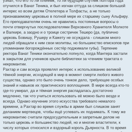
узнал, что его то ли пленник, то ли будущий спутник полтора года
отучился в Ванат Теника, и был изгнан оттуда за слишком большой
интерес ко всем детям Отелетера и Толфасты, а не только
признаваемому церковью в полной мере их старшему сыну Альфиру.
Его преподавателям очень не нравились постоянные вопросы о
почти отвергнутых последователями Верховного Хранителя Молкоте
и Валкире, а заодно и о троице сестричек Тешеро (да, публично
церковь Бовишу, Рушеру и Кажету не осуждала - слишком много
людей обращали к ним свои молитвы, но большинство епископов при
упоминании богорождённых сестёр поджимали губы). Терпение
ректора Ванат Теники окончательно лопнуло, когда Мантера застали
в закрытом для учеников крыле библиотеки за чтением трактата о
некромантии.
Рахтар и сам всегда проявлял интерес к использованию великой
тёмной энергии, исходящей в мир в момент смерти любого живого
существа, однако это было очень тонкое дело, требующее особых
знаний и навыков их практического воплощения. В мире всегда кто-то
где-то умирал, да и тёмная энергия распадалась достаточно
медленно, так что учиться использовать её можно было везде и
всегда. Однако изучение этого искусства требовало немалого
времени, а Рахтар во время службы в армии был слишком занят
деланием мертвецов, чтобы ещё успевать их поднимать. К тому же
некромантию считали предосудительным и запретным делом не
только церковь и большинство людей, но и многие властители, к
числу которых относился и вздорный король Дьярноста. В то время