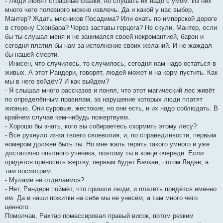
- Люди любят страшные сказки, но слушать их надо с умом. Из них
много чего полезного можно извлечь. Да и какой у нас выбор,
Мантер? Ждать мясников Посадима? Или ехать по имперской дороге
в сторону Схонбара? Через заставы герцога? Не скули, Мантер, если
бы ты слушал меня и не занимался своей некромантией, барон и
сегодня платил бы нам за исполнение своих желаний. И не жаждал
бы нашей смерти.
- Инисен, что случилось, то случилось, сегодня нам надо остаться в
живых. А этот Рандери, говорят, людей может и на корм пустить. Как
мы в него войдём? И как выйдем?
- Я слышал много рассказов и понял, что этот магический лес живёт
по определённым правилам, за нарушение которых люди платят
жизнью. Они суровые, жестокие, но они есть, и их надо соблюдать. В
крайнем случае кем-нибудь пожертвуем.
- Хорошо бы знать, кого вы собираетесь скормить этому лесу?
- Все рухнуло из-за твоего своеволия, и, по справедливости, первым
номером должен быть ты. Но мне жаль терять такого умного и уже
достаточно опытного ученика, поэтому ты в конце очереди. Если
придётся приносить жертву, первым будет Бачкан, потом Ладав, а
там посмотрим.
- Мулами не отделаемся?
- Нет, Рандери поймёт, что пришли люди, и платить придётся именно
им. Да и наши пожитки на себе мы не унесём, а там много чего
ценного.
Помолчав, Рахтар помассировал правый висок, потом резким