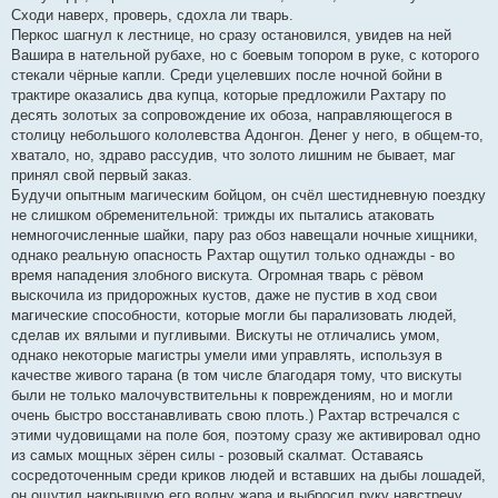
Сходи наверх, проверь, сдохла ли тварь.
Перкос шагнул к лестнице, но сразу остановился, увидев на ней
Вашира в нательной рубахе, но с боевым топором в руке, с которого
стекали чёрные капли. Среди уцелевших после ночной бойни в
трактире оказались два купца, которые предложили Рахтару по
десять золотых за сопровождение их обоза, направляющегося в
столицу небольшого кололевства Адонгон. Денег у него, в общем-то,
хватало, но, здраво рассудив, что золото лишним не бывает, маг
принял свой первый заказ.
Будучи опытным магическим бойцом, он счёл шестидневную поездку
не слишком обременительной: трижды их пытались атаковать
немногочисленные шайки, пару раз обоз навещали ночные хищники,
однако реальную опасность Рахтар ощутил только однажды - во
время нападения злобного вискута. Огромная тварь с рёвом
выскочила из придорожных кустов, даже не пустив в ход свои
магические способности, которые могли бы парализовать людей,
сделав их вялыми и пугливыми. Вискуты не отличались умом,
однако некоторые магистры умели ими управлять, используя в
качестве живого тарана (в том числе благодаря тому, что вискуты
были не только малочувствительны к повреждениям, но и могли
очень быстро восстанавливать свою плоть.) Рахтар встречался с
этими чудовищами на поле боя, поэтому сразу же активировал одно
из самых мощных зёрен силы - розовый скалмат. Оставаясь
сосредоточенным среди криков людей и вставших на дыбы лошадей,
он ощутил накрывшую его волну жара и выбросил руку навстречу