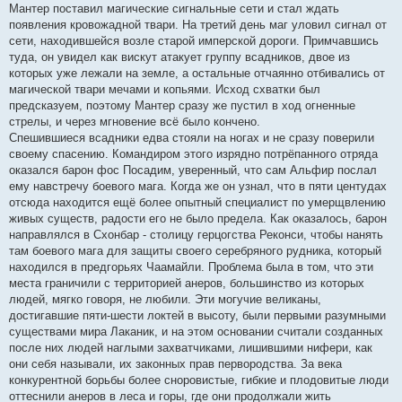
Мантер поставил магические сигнальные сети и стал ждать
появления кровожадной твари. На третий день маг уловил сигнал от
сети, находившейся возле старой имперской дороги. Примчавшись
туда, он увидел как вискут атакует группу всадников, двое из
которых уже лежали на земле, а остальные отчаянно отбивались от
магической твари мечами и копьями. Исход схватки был
предсказуем, поэтому Мантер сразу же пустил в ход огненные
стрелы, и через мгновение всё было кончено.
Спешившиеся всадники едва стояли на ногах и не сразу поверили
своему спасению. Командиром этого изрядно потрёпанного отряда
оказался барон фос Посадим, уверенный, что сам Альфир послал
ему навстречу боевого мага. Когда же он узнал, что в пяти центудах
отсюда находится ещё более опытный специалист по умерщвлению
живых существ, радости его не было предела. Как оказалось, барон
направлялся в Схонбар - столицу герцогства Реконси, чтобы нанять
там боевого мага для защиты своего серебряного рудника, который
находился в предгорьях Чаамайли. Проблема была в том, что эти
места граничили с территорией анеров, большинство из которых
людей, мягко говоря, не любили. Эти могучие великаны,
достигавшие пяти-шести локтей в высоту, были первыми разумными
существами мира Лаканик, и на этом основании считали созданных
после них людей наглыми захватчиками, лишившими нифери, как
они себя называли, их законных прав первородства. За века
конкурентной борьбы более сноровистые, гибкие и плодовитые люди
оттеснили анеров в леса и горы, где они продолжали жить