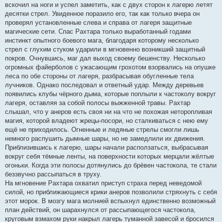
вскочил на ноги и успел заметить, как с двух сторон к лагерю летят
десятки стрел. Увиденное поразило его, так как только вчера он
проверял установленные слева и справа от лагеря защитные
магические сети. Спас Рахтара только выработанный годами
инстинкт опытного боевого мага, благодаря которому несколько
стрел с глухим стуком ударили в мгновенно возникший защитный
покров. Очнувшись, маг дал выход своему бешенству. Несколько
огромных файерболов с ужасающим грохотом взорвались на опушке
леса по обе стороны от лагеря, разбрасывая обугленные тела
лучников. Однако последовал и ответный удар. Между деревьев
появились клубы чёрного дыма, которые поплыли к частоколу вокруг
лагеря, оставляя за собой полосы выжженной травы. Рахтар
слышал, что у анеров есть своя ни на что не похожая неторопливая
магия, которой владеют жрецы-посори, но сталкиваться с нею ему
ещё не приходилось. Огненные и ледяные стрелы смогли лишь
немного распушить дымные шары, но не замедлили их движения.
Приблизившись к лагерю, шары начали расползаться, выбрасывая
вокруг себя тёмные ленты, на поверхности которых мерцали жёлтые
огоньки. Когда эти полосы дотянулись до брёвен частокола, те стали
беззвучно рассыпаться в труху.
На мгновение Рахтара охватил приступ страха перед неведомой
силой, но приближающиеся крики анеров позволили стряхнуть с себя
этот морок. В мозгу мага молнией вспыхнул единственно возможный
план действий, он шарахнулся от рассыпающегося частокола,
круговым взмахом руки накрыл лагерь туманной завесой и бросился