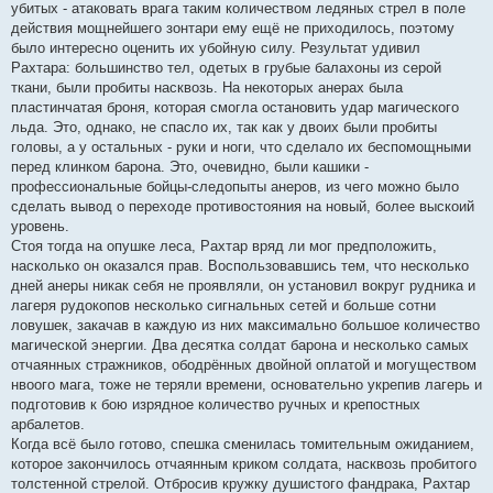
убитых - атаковать врага таким количеством ледяных стрел в поле
действия мощнейшего зонтари ему ещё не приходилось, поэтому
было интересно оценить их убойную силу. Результат удивил
Рахтара: большинство тел, одетых в грубые балахоны из серой
ткани, были пробиты насквозь. На некоторых анерах была
пластинчатая броня, которая смогла остановить удар магического
льда. Это, однако, не спасло их, так как у двоих были пробиты
головы, а у остальных - руки и ноги, что сделало их беспомощными
перед клинком барона. Это, очевидно, были кашики -
профессиональные бойцы-следопыты анеров, из чего можно было
сделать вывод о переходе противостояния на новый, более выскоий
уровень.
Стоя тогда на опушке леса, Рахтар вряд ли мог предположить,
насколько он оказался прав. Воспользовавшись тем, что несколько
дней анеры никак себя не проявляли, он установил вокруг рудника и
лагеря рудокопов несколько сигнальных сетей и больше сотни
ловушек, закачав в каждую из них максимально большое количество
магической энергии. Два десятка солдат барона и несколько самых
отчаянных стражников, ободрённых двойной оплатой и могуществом
нвоого мага, тоже не теряли времени, основательно укрепив лагерь и
подготовив к бою изрядное количество ручных и крепостных
арбалетов.
Когда всё было готово, спешка сменилась томительным ожиданием,
которое закончилось отчаянным криком солдата, насквозь пробитого
толстенной стрелой. Отбросив кружку душистого фандрака, Рахтар