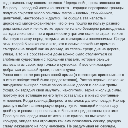
годы жилось ему совсем неплохо. Череда войн, прокатившаяся по
Бонросу – западной части континента – изрядно перекроила границы,
попутно сократив число опытных магов – боевых, стихийников,
целителей, мастеровых и других. Не обошла эта напасть и
церковных магов-охранителей, что очень пошло на пользу разного
рода монстрам и нечисти, которые не только безмерно расплодились
за годы лихолетья, но и практически утратили если не страх, то хотя
бы некую опаску перед людьми, их жилищами и поселениями. Среди
этих тварей были конечно и те, кто в самые спокойные времена
смотрели на людей как на добычу, но теперь среди дня на дороге,
улице, а то и в собственном доме можно было столкнуться со
злобными существами с горящими глазами, которые раньше
вылезали из своих нор только в сумерках. И все они жаждали
добраться до вашей крови, плоти и души.
Унося ноги после разгрома своей армии (а желающих прикончить его
в стане победителей было предостаточно), Рахтар первые несколько
пятидневок выбирал самые заброшенные дороги и лесные тропы.
Уходя, он зарядил свои амулеты, накопители, зёрна и кольца силы,
поэтому все вставшие на его пути оставались в живых считанные
мгновения. Когда граница Дьярноста осталась далеко позади, Рахтар
рискнул выйти на имперскую дорогу, купил лошадей и через пару
дней пути решил переночевать в большом придорожном трактике.
Проснувшись среди ночи от истошных криков, он выскочил в
коридор, увидев там огромную как ему показалось собаку, рвущую
спину лежавшего на полу человека. Не раздумывая ни секунды,