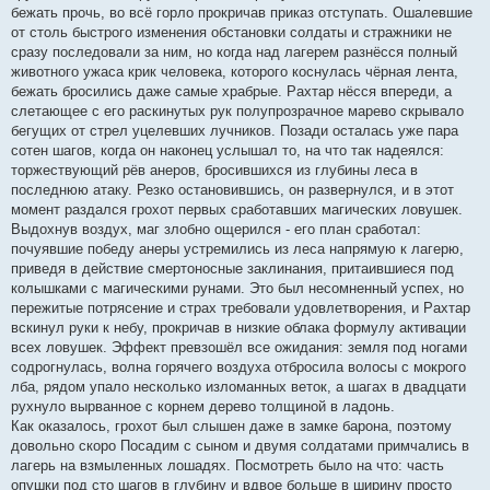
бежать прочь, во всё горло прокричав приказ отступать. Ошалевшие
от столь быстрого изменения обстановки солдаты и стражники не
сразу последовали за ним, но когда над лагерем разнёсся полный
животного ужаса крик человека, которого коснулась чёрная лента,
бежать бросились даже самые храбрые. Рахтар нёсся впереди, а
слетающее с его раскинутых рук полупрозрачное марево скрывало
бегущих от стрел уцелевших лучников. Позади осталась уже пара
сотен шагов, когда он наконец услышал то, на что так надеялся:
торжествующий рёв анеров, бросившихся из глубины леса в
последнюю атаку. Резко остановившись, он развернулся, и в этот
момент раздался грохот первых сработавших магических ловушек.
Выдохнув воздух, маг злобно ощерился - его план сработал:
почуявшие победу анеры устремились из леса напрямую к лагерю,
приведя в действие смертоносные заклинания, притаившиеся под
колышками с магическими рунами. Это был несомненный успех, но
пережитые потрясение и страх требовали удовлетворения, и Рахтар
вскинул руки к небу, прокричав в низкие облака формулу активации
всех ловушек. Эффект превзошёл все ожидания: земля под ногами
содрогнулась, волна горячего воздуха отбросила волосы с мокрого
лба, рядом упало несколько изломанных веток, а шагах в двадцати
рухнуло вырванное с корнем дерево толщиной в ладонь.
Как оказалось, грохот был слышен даже в замке барона, поэтому
довольно скоро Посадим с сыном и двумя солдатами примчались в
лагерь на взмыленных лошадях. Посмотреть было на что: часть
опушки под сто шагов в глубину и вдвое больше в ширину просто