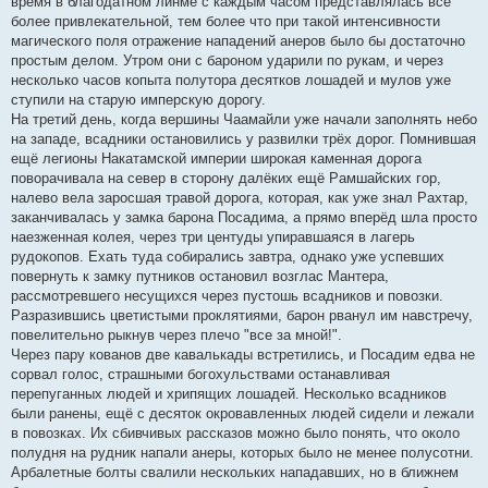
время в благодатном линме с каждым часом представлялась всё
более привлекательной, тем более что при такой интенсивности
магического поля отражение нападений анеров было бы достаточно
простым делом. Утром они с бароном ударили по рукам, и через
несколько часов копыта полутора десятков лошадей и мулов уже
ступили на старую имперскую дорогу.
На третий день, когда вершины Чаамайли уже начали заполнять небо
на западе, всадники остановились у развилки трёх дорог. Помнившая
ещё легионы Накатамской империи широкая каменная дорога
поворачивала на север в сторону далёких ещё Рамшайских гор,
налево вела заросшая травой дорога, которая, как уже знал Рахтар,
заканчивалась у замка барона Посадима, а прямо вперёд шла просто
наезженная колея, через три центуды упиравшаяся в лагерь
рудокопов. Ехать туда собирались завтра, однако уже успевших
повернуть к замку путников остановил возглас Мантера,
рассмотревшего несущихся через пустошь всадников и повозки.
Разразившись цветистыми проклятиями, барон рванул им навстречу,
повелительно рыкнув через плечо "все за мной!".
Через пару кованов две кавалькады встретились, и Посадим едва не
сорвал голос, страшными богохульствами останавливая
перепуганных людей и хрипящих лошадей. Несколько всадников
были ранены, ещё с десяток окровавленных людей сидели и лежали
в повозках. Их сбивчивых рассказов можно было понять, что около
полудня на рудник напали анеры, которых было не менее полусотни.
Арбалетные болты свалили нескольких нападавших, но в ближнем