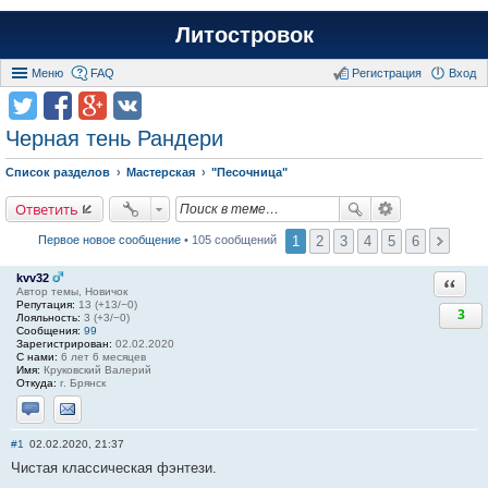
Литостровок
Меню
FAQ
Регистрация
Вход
Черная тень Рандери
Список разделов
Мастерская
"Песочница"
Ответить
1
2
3
4
5
6
Первое новое сообщение
• 105 сообщений
kvv32
Ответи
Автор темы, Новичок
Репутация:
13 (+13/−0)
3
Лояльность:
3 (+3/−0)
Сообщения:
99
Зарегистрирован:
02.02.2020
С нами:
6 лет 6 месяцев
Имя:
Круковский Валерий
Откуда:
г. Брянск
Отправить личное сообщение
Отправить email
#1
02.02.2020, 21:37
Чистая классическая фэнтези.