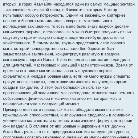
вторых, в горах Чаамайли находился один из самых мощных зонтари
- источников магической силы, в близости с которым Рахтар
испытывал особую потребность. Одним из важнейших критериев
ценности боевого мага являлась скорость материального
воплощения заклинаний, то есть мало было знать назубок десятки
магических формул, следовало как можно быстрее получить от них
ощутимую практическую пользу в виде чего-нибудь достаточно
убийственного. В самом деле, трудно представить себе боевого
мага, который непосредственно на поле боя бормотал был
замысловатые заклинания, концентрируя разлитую в воздухе
магическую энергию Ванат. Такое использование магии подходило
для целителей, мастеровых и большей части стихийников. Время от
времени его также могли использовать служащие церкви
охранители, а иногда и боевые маги, если не было нужды спешить:
при установке защиты, подготовке магических ловушек, во время
осады и так далее. В этом был большой смысл, так как
проговаривающий заклинание маг расходовал относительно немного
собственной физической и магический энергии, которая могла
понадобиться уже в следующий момент.
Примерно две трети природных магов обладали именно такими
прикладными способностями, и их обучение сводилось в основном к
увеличению количества и сложности магических формул, которыми
они владели. В отличие от них боевые и церковные маги должны
были быть рунка, то есть природными магами следующего уровня,
способными создать мгновенную реакцию на мысль-воспоминание о