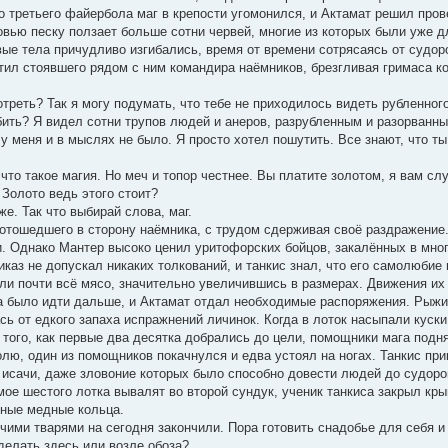
о третьего файербола маг в крепости угомонился, и Актамат решил про
овью песку ползает больше сотни червей, многие из которых были уже д
ые тела причудливо изгибались, время от времени сотрясаясь от судо
етил стоявшего рядом с ним командира наёмников, брезгливая гримаса к
мотреть? Так я могу подумать, что тебе не приходилось видеть рубленног
бить? Я видел сотни трупов людей и анеров, разрубленным и разорванны
о у меня и в мыслях не было. Я просто хотел пошутить. Все знают, что ты
, что такое магия. Но меч и топор честнее. Вы платите золотом, я вам сл
 Золото ведь этого стоит?
же. Так что выбирай слова, маг.
отошедшего в сторону наёмника, с трудом сдерживая своё раздражение.
и. Однако Мантер высоко ценил уритофорских бойцов, закалённых в мно
каз не допускал никаких толкований, и танкис знал, что его самолюбие 
ли почти всё мясо, значительно увеличившись в размерах. Движения их 
а было идти дальше, и Актамат отдал необходимые распоряжения. Рыжий
сь от едкого запаха испражнений личинок. Когда в лоток насыпали куск
 того, как первые два десятка добрались до цели, помощники мага подн
лю, один из помощников покачнулся и едва устоял на ногах. Танкис при
исачи, даже зловоние которых было способно довести людей до судорог
ое шестого лотка вывалят во второй сундук, ученик танкиса закрыл кр
нные медные кольца.
ючими тварями на сегодня закончили. Пора готовить снадобье для себя и
делать здесь или возле обоза?