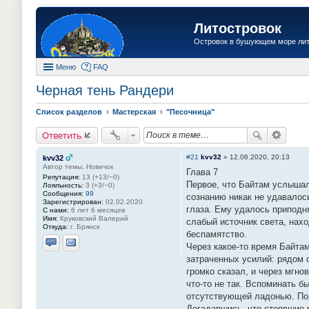
Литостровок
Островок в бушующем море ли
Меню
FAQ
Черная тень Рандери
Список разделов
Мастерская
"Песочница"
Ответить
#21
kvv32
»
12.06.2020, 20:13
kvv32
Автор темы, Новичок
Глава 7
Репутация:
13 (+13/−0)
Первое, что Байтам услышал
Лояльность:
3 (+3/−0)
Сообщения:
99
сознанию никак не удавалос
Зарегистрирован:
02.02.2020
глаза. Ему удалось приподн
С нами:
6 лет 6 месяцев
Имя:
Круковский Валерий
слабый источник света, нахо
Откуда:
г. Брянск
беспамятство.
Через какое-то время Байтам
Отправить личное сообщение
Отправить email
затраченных усилий: рядом с
громко сказал, и через мгн
что-то не так. Вспоминать б
отсутствующей ладонью. Пор
Догадавшись, что стоявшие 