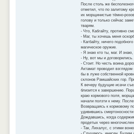
После столь же бесполезног
отметил, что по залитому кр
их морщинистые тёмно-розов
голову и только сейчас зам
тварям.
- Что, Кабгайту, противно с
- Маг, ты хочешь меня оскор
- Кагбайту, ничего подобног
магическое оружие.
- Я знаю кто ты, маг. И знаю
- Ну, вот мы и договорились.
- Стоит. Но честь воина доро
Актамат проводил взглядом 
бы в луже собственной кров
склонов Рамшайских гор. При
К вечеру будущие исачи съе
близится к завершению. Пор
краю кормового поля, морща
начали ползти к нему. После
Возвращаясь к кормовому по
удивившись смертоносности 
Дождавшись, когда содержим
продетых через многочисле
- Так, Лихалус, с этими вон
- Слушаюсь, инисен. Будем 