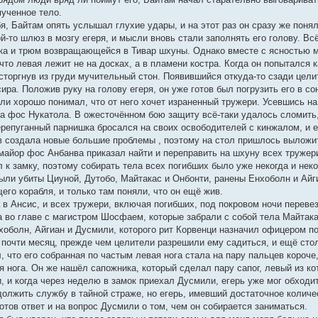
мученное тело.
я, Байтам опять услышал глухие удары, и на этот раз он сразу же поня
й-то шлюз в мозгу егеря, и мысли вновь стали заполнять его голову. Вс
мка и трюм возвращающейся в Тивар шхуны. Однако вместе с ясностью мы
что левая лежит не на досках, а в пламени костра. Когда он попытался 
исторгнув из груди мучительный стон. Появившийся откуда-то сзади цел
сира. Положив руку на голову егеря, он уже готов был погрузить его в со
и хорошо понимал, что от него хочет израненный тружери. Усевшись на 
да фос Нукатола. В ожесточённом бою защиту всё-таки удалось сломить,
ерепуганный парнишка бросался на своих освободителей с кинжалом, и 
в создала новые большие проблемы , поэтому на стол пришлось выложит
 майор фос Анбанва приказал найти и переправить на шхуну всех тружер
 к замку, поэтому собирать тела всех погибших было уже некогда и нек
были убиты Циуной, Дутобо, Майтакас и Онбонти, ранены Енхоболн и Айг
го корабля, и только там поняли, что он ещё жив.
в Ансис, и всех тружери, включая погибших, под покровом ночи перевез
 во главе с магистром Шосфаем, которые забрали с собой тела Майтакас
хоболн, Айгиан и Дусмили, которого рит Корвенци назначил офицером п
почти месяц, прежде чем целители разрешили ему садиться, и ещё стол
, что его собранная по частым левая нога стала на пару пальцев короче
я нога. Он же нашёл сапожника, который сделал пару сапог, левый из к
, и когда через неделю в замок приехал Дусмили, егерь уже мог обходит
олжить службу в тайной страже, но егерь, имевший достаточное колич
 готов ответ и на вопрос Дусмили о том, чем он собирается заниматься.