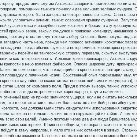
торону, предоставив слугам Актамата завершить приготовление питате
топорами, помощники танкиса принесли два больших зелёных сундука. 
, крышка которого была заперта на четыре навесных замка. Сняв с ше
крыта угловатыми рунами, танкис освободил крышку сундучка. Запустив 
ной кусками мяса и разрубленными костями, и бросил в эту кровавую к
стей красных зёрен, закрыл сундучок и приказал командиру наёмников 
инок, поэтому отослал слуг готовить обед. Спешить было некуда, ведь л
а западную часть неба, прежде чем процесс активации крохотных харва
но озадачен, когда обычно шумные и нетерпеливые коренжарцы прекрати
старались перейти на тангесокскую сторону перевала, скрытую выступаю
решили как-то отреагировать. Услышав крики коренжарцев, Актамат с кр
ны крепости в небо взлетает файербол. Описав широкую дугу, ярко-крас
анкис не сомневался, что находящийся в крепости маг повторит атаку, 
л площадку с личинками исачи. Собственный опыт подсказывал ему, чт
 в крепости случайно не окажется маг невероятной силы и могущества)
в сотне шагов от кормового поля. Придя к этому выводу, танкис успоко
ивлённые взгляды встревоженных коренжарцев, слуг и наёмников.
м огненный шар не принёс значимого ущерба, если не считать нескольк
нал, что в соответствии с планом большинство этих бойцов погибнут уж
крепости, они должны были стать свидетелями использования секретной
 сила танкисов не только в магии, но и в окружающей их тайне. И чем 
чь всех свои целей. Именно поэтому через два дня люди Брашитара бу
плавильных мастерских. Шпионы сообщили, что охраны там не так много
 пойдут в атаку напролом, и мало кто из них останется в живых. Страж
ло-зелёным знаменем Тангесока, солдаты которого при помощи боевых ма