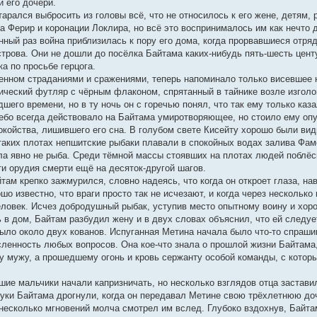
 его дочери.
арался выбросить из головы всё, что не относилось к его жене, детям, 
на Ферир и коронации Локлира, но всё это воспринималось им как нечто
нный раз война приблизилась к пору его дома, когда прорвавшиеся отря
трова. Они не дошли до посёлка Байтама каких-нибудь пять-шесть цен
а по просьбе герцога.
нном страданиями и сражениями, теперь напоминало только висевшее н
ический футляр с чёрным флаконом, спрятанный в тайнике возле изголов
шего времени, но в ту ночь он с горечью понял, что так ему только каза
ебо всегда действовало на Байтама умиротворяющее, но стоило ему опус
покойства, лишившего его сна. В голубом свете Кисейту хорошо были ви
 таких плотах непшитские рыбаки плавали в спокойных водах залива Фам
ла явно не рыба. Среди тёмной массы стоявших на плотах людей поблёск
и орудия смерти ещё на десяток-другой шагов.
там крепко зажмурился, словно надеясь, что когда он откроет глаза, на
о известно, что враги просто так не исчезают, и когда через несколько
еловек. Исчез добродушный рыбак, уступив место опытному воину и хор
 в дом, Байтам разбудил жену и в двух словах объяснил, что ей следуе
ыло около двух кованов. Испуганная Метина начала было что-то спрашив
ленность любых вопросов. Она кое-что знала о прошлой жизни Байтама,
 мужу, а прошедшему огонь и кровь сержанту особой команды, с кото
ршие мальчики начали капризничать, но несколько взглядов отца застав
уки Байтама дрогнули, когда он передавал Метине свою трёхлетнюю до
несколько мгновений молча смотрел им вслед. Глубоко вздохнув, Байтам