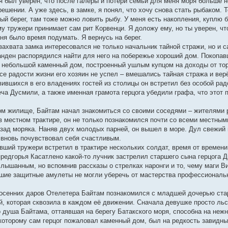
о я был уверен, что после галеры и потери семьи для меня моря больше
ешении. А уже здесь, в замке, я понял, что хочу снова стать рыбаком. 
ый берег, там тоже можно ловить рыбу. У меня есть накопления, куплю б
му тружери принимает сам рит Корвенци. Я доложу ему, но ты уверен, ч
еня было время подумать. Я вернусь на берег.
захвата замка интересовался не только начальник тайной стражи, но и 
нден распорядился найти для него на побережье хороший дом. Покопавш
небольшой каменный дом, построенный ушлым купцом на доходы от тор
се радости жизни его хозяин не успел – вмешались тайная стража и вер
вившихся в его владениях гостей из столицы он встретил без особой р
ча Дусмили, а также именная грамота герцога убедили графа, что это
м жилище, Байтам начал знакомиться со своими соседями – жителями р
в местном трактире, он не только познакомился почти со всеми местны
азад моряка. Наняв двух молодых парней, он вышел в море. Дул свежий 
 вновь почувствовал себя счастливым.
вший тружери встретил в трактире нескольких солдат, время от времени
предгорья Касатлено какой-то лучник застрелил старшего сына герцога 
слышанным, но вспомнив рассказы о стрелках наронги и то, чему маги В
учшие защитные амулеты не могли уберечь от мастерства профессиональ
 осенних даров Отелетера Байтам познакомился с младшей дочерью ст
й, которая сквозила в каждом её движении. Сначала девушке просто ль
о душа Байтама, оттаявшая на берегу Батакского моря, способна на не
 которому сам герцог пожаловал каменный дом, был на редкость завидны