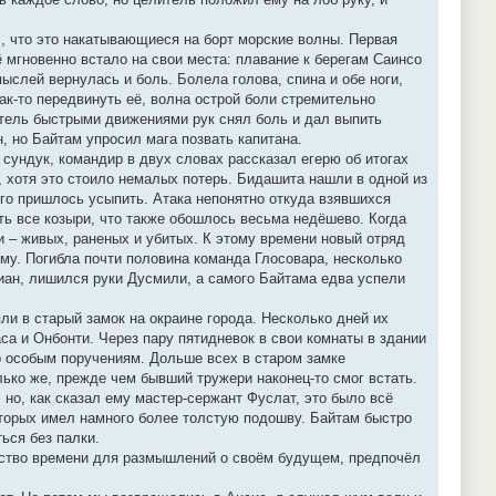
л, что это накатывающиеся на борт морские волны. Первая
ё мгновенно встало на свои места: плавание к берегам Саинсо
слей вернулась и боль. Болела голова, спина и обе ноги,
как-то передвинуть её, волна острой боли стремительно
итель быстрыми движениями рук снял боль и дал выпить
н, но Байтам упросил мага позвать капитана.
сундук, командир в двух словах рассказал егерю об итогах
 хотя это стоило немалых потерь. Бидашита нашли в одной из
его пришлось усыпить. Атака непонятно откуда взявшихся
ь все козыри, что также обошлось весьма недёшево. Когда
и – живых, раненых и убитых. К этому времени новый отряд
ому. Погибла почти половина команда Глосовара, несколько
иан, лишился руки Дусмили, а самого Байтама едва успели
ли в старый замок на окраине города. Несколько дней их
а и Онбонти. Через пару пятидневок в свои комнаты в здании
о особым поручениям. Дольше всех в старом замке
ько же, прежде чем бывший тружери наконец-то смог встать.
, но, как сказал ему мастер-сержант Фуслат, это было всё
оторых имел намного более толстую подошву. Байтам быстро
ься без палки.
ество времени для размышлений о своём будущем, предпочёл