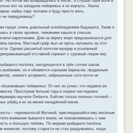
 нет. Но потом мы возвращались в Ансис, я слушал шум волн и
Только вот на западное побережье я не вернусь. Хвала
аркас найму пару человек и буду просто жить.
то не передумаешь?
сам герцог, очень довольный освобождением Бидашита. Узнав о
ись в своих архивах, чиновники нашли в списках
говли наркотиками. Дом на берегу моря предназначался для
ёвка палача. Местный граф был не прочь наложить на этот
адости. Однако расшитый золотом мундир и усыпанный
т прихрамывающий отставной сержант с суровым лицом ему
ыбацкого посёлка, находящегося в трёх сотнях шагов.
ми рыбаками, но и обзавёлся хорошим баркасом, проданным
ветер, немного штормило, заброшенные сети почти не
 объезжавших побережье. От них он узнал, что недавно во
Дивиска. Прослужив больше года в охране наследника
икрамара научили Онбонти, Байтам только покачал головой –
ных убийц и их не менее изощрённой магии.
аросты – черноволосой Метиной, пригляшувшейся ему весёлым
стило внимание бывалого воина, но познакомившись с ним
жность и большую любовь. По меркам рыбацкого посёлка
м женихом, поэтому староста не стал раздумывать, когда