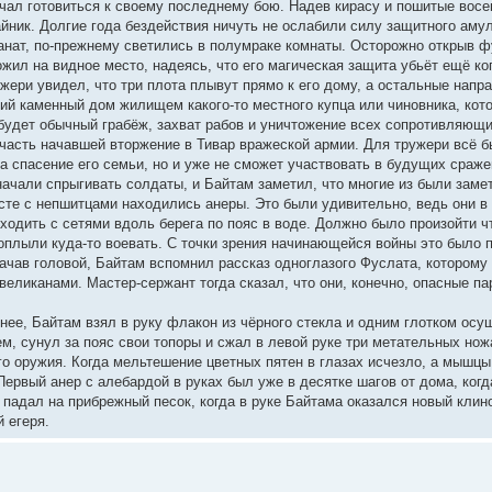
чал готовиться к своему последнему бою. Надев кирасу и пошитые восем
айник. Долгие года бездействия ничуть не ослабили силу защитного аму
нат, по-прежнему светились в полумраке комнаты. Осторожно открыв фу
ил на видное место, надеясь, что его магическая защита убьёт ещё ког
жери увидел, что три плота плывут прямо к его дому, а остальные напр
й каменный дом жилищем какого-то местного купца или чиновника, кот
будет обычный грабёж, захват рабов и уничтожение всех сопротивляющи
 часть начавшей вторжение в Тивар вражеской армии. Для тружери всё б
а спасение его семьи, но и уже не сможет участвовать в будущих сраже
начали спрыгивать солдаты, и Байтам заметил, что многие из были зам
есте с непшитцами находились анеры. Это были удивительно, ведь они в
ходить с сетями вдоль берега по пояс в воде. Должно было произойти чт
поплыли куда-то воевать. С точки зрения начинающейся войны это было
ачав головой, Байтам вспомнил рассказ одноглазого Фуслата, которому
ликанами. Мастер-сержант тогда сказал, что они, конечно, опасные пар
ее, Байтам взял в руку флакон из чёрного стекла и одним глотком осуши
м, сунул за пояс свои топоры и сжал в левой руке три метательных нож
ого оружия. Когда мельтешение цветных пятен в глазах исчезло, а мышц
Первый анер с алебардой в руках был уже в десятке шагов от дома, ког
адал на прибрежный песок, когда в руке Байтама оказался новый клино
 егеря.