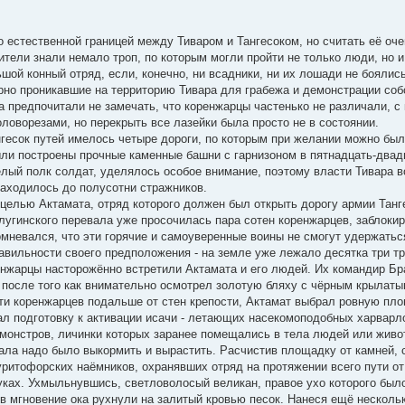
о естественной границей между Тиваром и Тангесоком, но считать её о
тели знали немало троп, по которым могли пройти не только люди, но и
шой конный отряд, если, конечно, ни всадники, ни их лошади не боялис
рно проникавшие на территорию Тивара для грабежа и демонстрации собс
а предпочитали не замечать, что коренжарцы частенько не различали, с
ловорезами, но перекрыть все лазейки была просто не в состоянии.
гесок путей имелось четыре дороги, по которым при желании можно было
были построены прочные каменные башни с гарнизоном в пятнадцать-двад
лый полк солдат, уделялось особое внимание, поэтому власти Тивара в
находилось до полусотни стражников.
целью Актамата, отряд которого должен был открыть дорогу армии Танге
лугинского перевала уже просочилась пара сотен коренжарцев, заблоки
мневался, что эти горячие и самоуверенные воины не смогут удержаться
авильности своего предположения - на земле уже лежало десятка три тр
нжарцы насторожённо встретили Актамата и его людей. Их командир Бр
 после того как внимательно осмотрел золотую бляху с чёрным крылат
ти коренжарцев подальше от стен крепости, Актамат выбрал ровную пло
л подготовку к активации исачи - летающих насекомоподобных харварл
 монстров, личинки которых заранее помещались в тела людей или живо
чала надо было выкормить и вырастить. Расчистив площадку от камней, 
уритофорских наёмников, охранявших отряд на протяжении всего пути от
уках. Ухмыльнувшись, светловолосый великан, правое ухо которого было
в мгновение ока рухнули на залитый кровью песок. Нанеся ещё нескольк