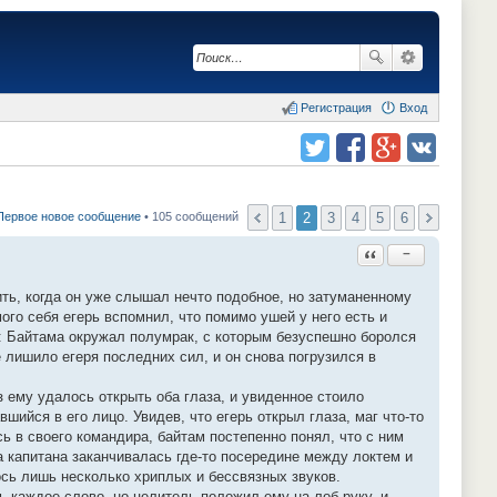
Регистрация
Вход
Поделиться в twitter.com
Поделиться в facebook.com
Поделиться в Google Plus
Поделиться в vk.com
1
2
3
4
5
6
Первое новое сообщение
• 105 сообщений
Ответить с цитатой
−
ть, когда он уже слышал нечто подобное, но затуманенному
го себя егерь вспомнил, что помимо ушей у него есть и
и: Байтама окружал полумрак, с которым безуспешно боролся
 лишило егеря последних сил, и он снова погрузился в
з ему удалось открыть оба глаза, и увиденное стоило
ийся в его лицо. Увидев, что егерь открыл глаза, маг что-то
 в своего командира, байтам постепенно понял, что с ним
ка капитана заканчивалась где-то посередине между локтем и
ось лишь несколько хриплых и бессвязных звуков.
 каждое слово, но целитель положил ему на лоб руку, и