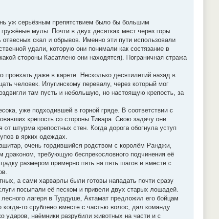
чень уж серьёзным препятствием было бы большим
 гружёные мулы. Почти в двух десятках мест через горы
ь отвесных скал и обрывов. Именно эти пути использовали
твенной удали, которую они понимали как состязание в
 какой стороны Касатлено они находятся). Пограничная стража
 проехать даже в карете. Несколько десятилетий назад в
цать человек. Илугинскому перевалу, через который мог
оздвигли там пусть и небольшую, но настоящую крепость, за
сока, уже подходившей в горной гряде. В соответствии с
ровавших крепость со стороны Тивара. Свою задачу они
 от штурма крепостных стен. Когда дорога обогнула уступ
упов в ярких одеждах.
ашитар, очень гордившийся родством с королём Ранджи,
ым драконом, требующую беспрекословного подчинения её
щадку размером примерно пять на пять шагов и вместе с
ов.
тных, а сами харварлы были готовы нападать почти сразу
слуги посыпали её песком и привели двух старых лошадей.
 лесного лагеря в Турдуше, Актамат предложил его бойцам
 когда-то срублено вместе с частью волос, дал команду
о ударов, наёмники разрубили животных на части и с