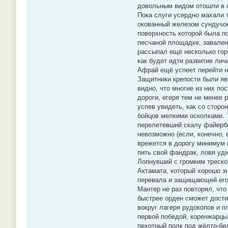
довольным видом отошли в с
Пока слуги усердно махали 
окованный железом сундучок
поверхность которой была по
песчаной площадке, завален
рассыпал ещё несколько гор
как будет идти развитие лич
Афрай ещё успеет перейти н
Защитники крепости были яв
видно, что многие из них по
дороги, егеря тем не менее 
успев увидеть, как со сторо
бойцов мелкими осколками. Т
перелетевший скалу файербо
невозможно (если, конечно,
врежется в дорогу минимум 
пить свой фандрак, ловя уд
Лопнувший с громким треско
Актамата, который хорошо з
перевала и защищающей его 
Мантер не раз повторял, что
быстрее орден сможет дости
вокруг лагеря рудокопов и 
первой победой, коренжарцы
пехотный полк под жёлто-бе