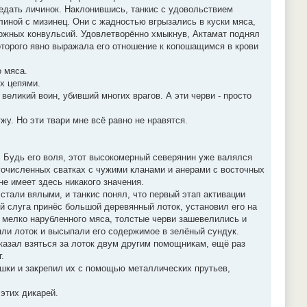
ведать личинок. Наклонившись, танкис с удовольствием
линой с мизинец. Они с жадностью вгрызались в куски мяса,
рожных конвульсий. Удовлетворённо хмыкнув, Актамат поднял
оторого явно выражала его отношение к копошащимся в крови
о мяса.
х цепями.
 великий воин, убивший многих врагов. А эти черви - просто
ужу. Но эти твари мне всё равно не нравятся.
 Будь его воля, этот высокомерный северянин уже валялся
гочисленных сватках с чужими кланами и анерами с восточных
не имеет здесь никакого значения.
стали вялыми, и танкис понял, что первый этап активации
 слуга принёс большой деревянный лоток, установил его на
и мелко нарубленного мяса, толстые черви зашевелились и
яли лоток и высыпали его содержимое в зелёный сундук.
казал взяться за лоток двум другим помощникам, ещё раз
.
ышки и закрепил их с помощью металлических прутьев,
 этих дикарей.