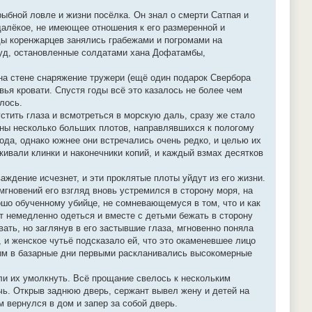
рыбной ловле и жизни посёлка. Он знал о смерти Сатпая и
 далёкое, не имеющее отношения к его размеренной и
ды коренжарцев занялись грабежами и погромами на
туд, остановленные солдатами хана Дофатамбы,
а стене снаряжение тружери (ещё один подарок Свербора
ья кровати. Спустя годы всё это казалось не более чем
лось.
тить глаза и всмотреться в морскую даль, сразу же стало
дны несколько больших плотов, направлявшихся к пологому
ода, однако южнее они встречались очень редко, и целью их
ивали клинки и наконечники копий, и каждый взмах десятков
важдение исчезнет, и эти проклятые плоты уйдут из его жизни.
 мгновений его взгляд вновь устремился в сторону моря, на
ошо обученному убийце, не сомневающемуся в том, что и как
т немедленно одеться и вместе с детьми бежать в сторону
ать, но заглянув в его застывшие глаза, мгновенно поняла
 и женское чутьё подсказало ей, что это окаменевшее лицо
рым в базарные дни первыми раскланивались высокомерные
или их умолкнуть. Всё прощание свелось к нескольким
чь. Открыв заднюю дверь, сержант вывел жену и детей на
 вернулся в дом и запер за собой дверь.