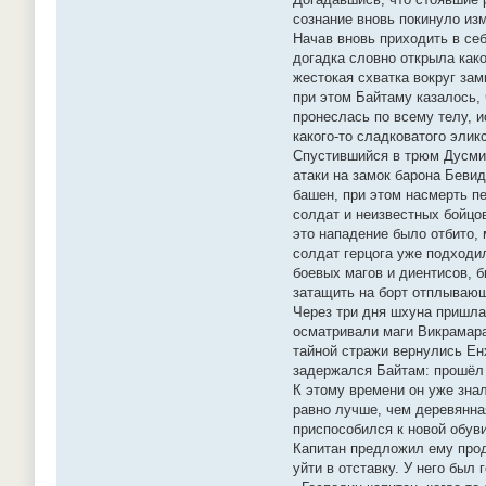
сознание вновь покинуло из
Начав вновь приходить в себ
догадка словно открыла како
жестокая схватка вокруг за
при этом Байтаму казалось, 
пронеслась по всему телу, 
какого-то сладковатого элик
Спустившийся в трюм Дусмил
атаки на замок барона Беви
башен, при этом насмерть п
солдат и неизвестных бойцо
это нападение было отбито,
солдат герцога уже подходил
боевых магов и диентисов, 
затащить на борт отплывающе
Через три дня шхуна пришла 
осматривали маги Викрамара
тайной стражи вернулись Ен
задержался Байтам: прошёл 
К этому времени он уже знал
равно лучше, чем деревянна
приспособился к новой обуви
Капитан предложил ему прод
уйти в отставку. У него был