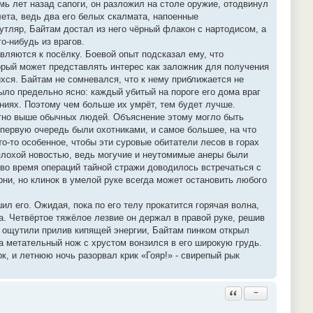
ь лет назад сапоги, он разложил на столе оружие, отодвинул
лета, ведь два его белых скалмата, напоенные
тляр, Байтам достал из него чёрный флакон с нартодисом, а
о-нибудь из врагов.
авляются к посёлку. Боевой опыт подсказал ему, что
орый может представлять интерес как заложник для получения
хся. Байтам не сомневался, что к нему приближается не
ыло предельно ясно: каждый убитый на пороге его дома враг
ниях. Поэтому чем больше их умрёт, тем будет лучше.
етно выше обычных людей. Объяснение этому могло быть
 первую очередь были охотниками, и самое большее, на что
о-то особенное, чтобы эти суровые обитатели лесов в горах
 плохой новостью, ведь могучие и неутомимые анеры были
 во время операций тайной стражи доводилось встречаться с
ни, но клинок в умелой руке всегда может остановить любого
л его. Ожидая, пока по его телу прокатится горячая волна,
а. Четвёртое тяжёлое лезвие он держал в правой руке, решив
ы ощутили прилив кипящей энергии, Байтам пинком открыл
да метательный нож с хрустом вонзился в его широкую грудь.
к, и летнюю ночь разорвал крик «Гояр!» - свирепый рык
Ответить с цитатой
−