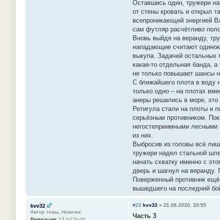
Оставшись один, тружери на
от стены кровать и открыл т
всепроникающей энергией Ва
сам футляр расчётливо полож
Вновь выйдя на веранду, тру
нападающие считают одиноки
выкупа. Задачей остальных 
какая-то отдельная банда, а
не только повышает шансы н
С ближайшего плота в воду 
только одно – на плотах вм
анеры решались в море, это 
Ретигула стали на плоты и 
серьёзным противником. Пок
негостеприимными лесными ве
из них.
Выбросив из головы всё лишн
тружери надел стальной шле
начать схватку именно с эт
дверь и шагнул на веранду. 
Поверженный противник ещё п
вышедшего на последний бой
#22
kvv32
»
21.06.2020, 20:55
kvv32
Автор темы, Новичок
Часть 3
Репутация:
13 (+13/−0)