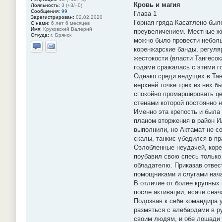
Кровь и магия
Лояльность:
3 (+3/−0)
Сообщения:
99
Глава 1
Зарегистрирован:
02.02.2020
Горная гряда Касатлено был
С нами:
6 лет 6 месяцев
Имя:
Круковский Валерий
преувеличением. Местные жи
Откуда:
г. Брянск
можно было провести неболь
коренжарские банды, регуля
Отправить личное сообщение
Отправить email
жестокости (власти Тангесок
годами сражалась с этими го
Однако среди ведущих в Тан
верхней точке трёх из них 
спокойно промаршировать це
стенами которой постоянно 
Именно эта крепость и была 
планом вторжения в район И
выполнили, но Актамат не со
скалы, танкис убедился в пр
Озлобленные неудачей, коре
поубавил свою спесь только
обладателю. Приказав отвес
помощниками и слугами нача
В отличие от более крупных
после активации, исачи сна
Подозвав к себе командира 
размяться с алебардами в р
своим людям, и обе лошади 