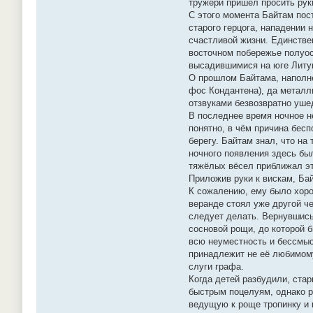
тружери пришёл просить руки
С этого момента Байтам пост
старого герцога, нападении 
счастливой жизни. Единстве
восточном побережье полуос
высадившимися на юге Литук
О прошлом Байтама, наполне
фос Кондантена), да металл
отзвуками безвозвратно ушед
В последнее время ночное н
понятно, в чём причина бес
берегу. Байтам знал, что на
ночного появления здесь бы
тяжёлых вёсел приближал эт
Приложив руки к вискам, Бай
К сожалению, ему было хорош
веранде стоял уже другой ч
следует делать. Вернувшись
сосновой рощи, до которой б
всю неуместность и бессмыс
принадлежит не её любимому
слуги графа.
Когда детей разбудили, ста
быстрым поцелуям, однако р
ведущую к роще тропинку и 