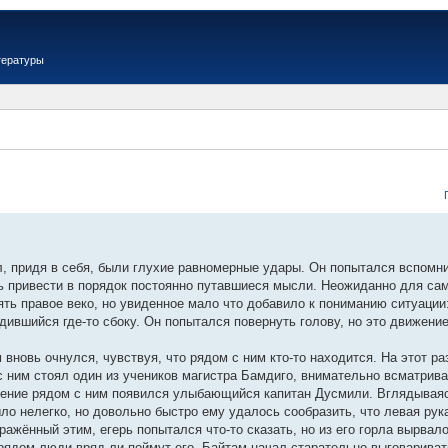
тературы
, придя в себя, были глухие равномерные удары. Он попытался вспомни
ь привести в порядок постоянно путавшиеся мысли. Неожиданно для само
ять правое веко, но увиденное мало что добавило к пониманию ситуаци
дившийся где-то сбоку. Он попытался повернуть голову, но это движение
 вновь очнулся, чувствуя, что рядом с ним кто-то находится. На этот ра
 ним стоял один из учеников магистра Бамдиго, внимательно всматривавш
овение рядом с ним появился улыбающийся капитан Дусмили. Вглядываясь
ыло нелегко, но довольно быстро ему удалось сообразить, что левая ру
ажённый этим, егерь попытался что-то сказать, но из его горла вырвал
рядом люди вряд ли поймут его, Байтам начал старательно выговаривать