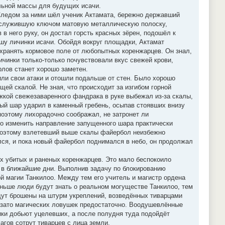
льной массы для будущих исачи.
Следом за ними шёл ученик Актамата, бережно державший
и служившую ключом матовую металлическую полоску,
в него руку, он достал горсть красных зёрен, подошёл к
ашу личинки исачи. Обойдя вокруг площадки, Актамат
охранять кормовое поле от любопытных коренжарцев. Он знал,
ичинки только-только почувствовали вкус свежей крови,
рлов станет хорошо заметен.
ли свои атаки и отошли подальше от стен. Было хорошо
щей скалой. Не зная, что происходит за изгибом горной
ужкой свежезаваренного фандрака в руке выбежал из-за скалы,
ный шар ударил в каменный гребень, осыпав стоявших внизу
поэтому лихорадочно соображал, не затронет ли
о изменить направление запущенного шара практически
, поэтому взлетевший выше скалы файербол неизбежно
ился, и пока новый файербол поднимался в небо, он продолжал
их убитых и раненых коренжарцев. Это мало беспокоило
е в ближайшие дни. Выполнив задачу по блокированию
 магии Танкилоо. Между тем его учитель и магистр ордена
меньше люди будут знать о реальном могуществе Танкилоо, тем
дут брошены на штурм укреплений, возведённых тиварцами
, зато магических ловушек предостаточно. Воодушевлённые
ники добьют уцелевших, а после полудня туда подойдёт
гов сотрут тиварцев с лица земли.