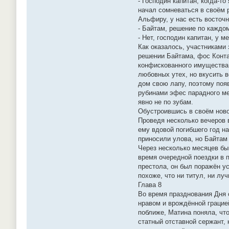
- Господин капитан, когда-т
начал сомневаться в своём р
Альфиру, у нас есть восточн
- Байтам, решение по каждо
- Нет, господин капитан, у м
Как оказалось, участниками 
решении Байтама, фос Конта
конфискованного имущества 
любовных утех, но вкусить в
дом свою лапу, поэтому поя
рубинами эфес парадного ме
явно не по зубам.
Обустроившись в своём ново
Проведя несколько вечеров 
ему вдовой погибшего год н
приносили улова, но Байтам
Через несколько месяцев бы
время очередной поездки в 
престола, он был поражён у
похоже, что ни титул, ни л
Глава 8
Во время празднования Дня
нравом и врождённой грацие
поближе, Матина поняла, чт
статный отставной сержант,