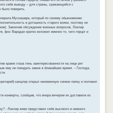
мого себя выводу – для страны, сражающейся с
 было поверить.
нерала Мускашира, который по своему обыкновению
олнительность и дотошность старого вояки, поэтому не
зом). Закончив обсуждение военных вопросов, Локлир
в, фос Варадан кратко изложил именно то, чего герцог и
тив краем глаза тень заинтересованности на лице рит
мым ему не покидать замок в ближайшее время. – Господа,
сти.
екретарей) канцлер открыл неизменную синюю папку и положил
ти конверты, сообщив, что вчера вечером их доставили из
у? - Локлир живо представил себе высокого и немного