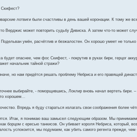
с Скифест?
иварские лотвиги были счастливы в день вашей коронации. К тому же все
что Верджис может повторить судьбу Дивиска. А затем что-то может слу
 Подельван умён, расчётлив и безжалостен. Он хорошо умеет не только 
са будет опаснее, чем фос Скифест, - покрутив в руках бири, герцог акк
кажет начальник тайной стражи?
иначе, но нам придётся решать проблему Небриса и его правящей династи
оточнее выбирайте, - поморщившись, Локлир вновь начал вертеть бири. 
м-то хорошем…
очество. Впредь я буду стараться излагать свои соображения более чёт
осится. Итак, я понимаю ваш замысел следующим образом. Мы принимае
 как борцом с ересью танкисов. Он убивает короля Небриса, который, в
алость успокоится, мы подумаем, как убить самого регента прежде, чем