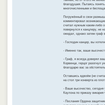
благодушия. Пытаясь понять
многочисленными и беспощад
Погружённый в свои размыш
комментировал возникающие 
считал нужным каким-либо о
повернулся к канцлеру, не н
ожидал, однако затем граф 
- Господин канцер, вы хотел
- Именно так, ваше высочест
- Граф, я всегда доверял ва
Корвенци, герцог разогнул 
благодарю вас за обстоятел
Оставшись вдвоём (не счита
на стол три конверта из пло
- Ваше высочество, сегодня
Каулона по приказу викария
- Послания Ордена защитник