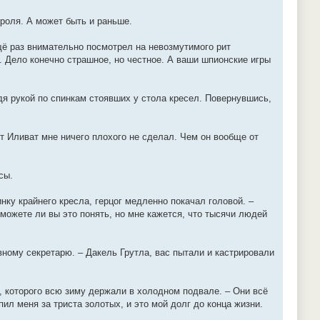
роля. А может быть и раньше.
ещё раз внимательно посмотрел на невозмутимого рит
к. Дело конечно страшное, но честное. А ваши шпионские игры
одя рукой по спинкам стоявших у стола кресел. Повернувшись,
т Иливат мне ничего плохого не сделал. Чем он вообще от
сы.
нку крайнего кресла, герцог медленно покачал головой. –
можете ли вы это понять, но мне кажется, что тысячи людей
ному секретарю. – Дакель Грутла, вас пытали и кастрировали
, которого всю зиму держали в холодном подвале. – Они всё
ил меня за триста золотых, и это мой долг до конца жизни.