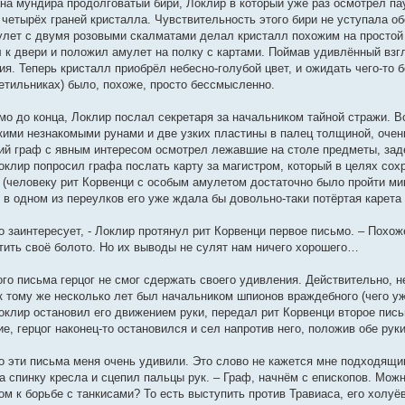
на мундира продолговатый бири, Локлир в который уже раз осмотрел пау
 четырёх граней кристалла. Чувствительность этого бири не уступала о
улет с двумя розовыми скалматами делал кристалл похожим на простой б
 к двери и положил амулет на полку с картами. Поймав удивлённый взгл
я. Теперь кристалл приобрёл небесно-голубой цвет, и ожидать чего-то 
ветильниках) было, похоже, просто бессмысленно.
мо до конца, Локлир послал секретаря за начальником тайной стражи. В
ькими незнакомыми рунами и две узких пластины в палец толщиной, очен
й граф с явным интересом осмотрел лежавшие на столе предметы, заде
оклир попросил графа послать карту за магистром, который в целях со
 (человеку рит Корвенци с особым амулетом достаточно было пройти ми
 в одном из переулков его уже ждала бы довольно-таки потёртая карета
но заинтересует, - Локлир протянул рит Корвенци первое письмо. – Похо
тить своё болото. Но их выводы не сулят нам ничего хорошего…
ого письма герцог не смог сдержать своего удивления. Действительно, 
к тому же несколько лет был начальником шпионов враждебного (чего у
Локлир остановил его движением руки, передал рит Корвенци второе пис
, герцог наконец-то остановился и сел напротив него, положив обе руки
то эти письма меня очень удивили. Это слово не кажется мне подходящим
а спинку кресла и сцепил пальцы рук. – Граф, начнём с епископов. Мож
м к борьбе с танкисами? То есть выступить против Травиаса, его холуё