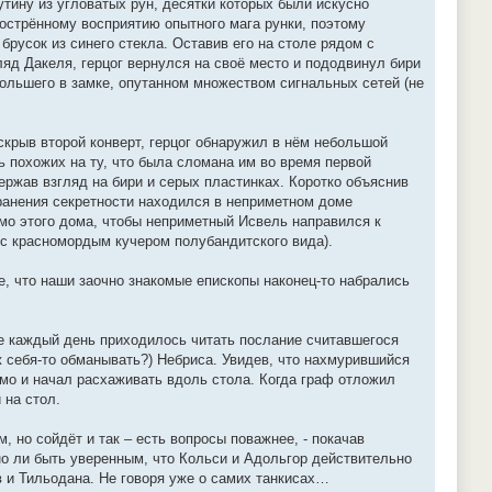
тину из угловатых рун, десятки которых были искусно
бострённому восприятию опытного мага рунки, поэтому
русок из синего стекла. Оставив его на столе рядом с
яд Дакеля, герцог вернулся на своё место и пододвинул бири
большего в замке, опутанном множеством сигнальных сетей (не
скрыв второй конверт, герцог обнаружил в нём небольшой
ь похожих на ту, что была сломана им во время первой
ржав взгляд на бири и серых пластинках. Коротко объяснив
хранения секретности находился в неприметном доме
мо этого дома, чтобы неприметный Исвель направился к
 с красномордым кучером полубандитского вида).
же, что наши заочно знакомые епископы наконец-то набрались
не каждый день приходилось читать послание считавшегося
ж себя-то обманывать?) Небриса. Увидев, что нахмурившийся
ьмо и начал расхаживать вдоль стола. Когда граф отложил
 на стол.
, но сойдёт и так – есть вопросы поважнее, - покачав
но ли быть уверенным, что Кольси и Адольгор действительно
в и Тильодана. Не говоря уже о самих танкисах…