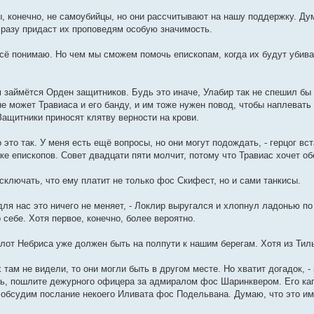
ы, конечно, не самоубийцы, но они рассчитывают на нашу поддержку. Ду
разу придаст их проповедям особую значимость.
 всё понимаю. Но чем мы сможем помочь епископам, когда их будут убив
м займётся Орден защитников. Будь это иначе, Улабир так не спешил бы
е может Травиаса и его банду, и им тоже нужен повод, чтобы наплевать
ащитники приносят клятву верности на крови.
 это так. У меня есть ещё вопросы, но они могут подождать, - герцог вс
ике епископов. Совет двадцати пяти молчит, потому что Травиас хочет 
сключать, что ему платит не только фос Скифест, но и сами танкисы.
для нас это ничего не меняет, - Локлир выругался и хлопнул ладонью по
 себе. Хотя первое, конечно, более вероятно.
флот Небриса уже должен быть на полпути к нашим берегам. Хотя из Тил
 там не видели, то они могли быть в другом месте. Но хватит догадок, -
ль, пошлите дежурного офицера за адмиралом фос Шаринквером. Его ка
а обсудим послание некоего Иливата фос Подельвана. Думаю, что это и