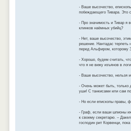
- Ваше высочество, епископ
побеждающего Тивара. Это с
- Про значимость и Тивар я
клинков наёмных убийц?
- Нет, ваше высочество, эти
решение. Нантадас терпеть н
перед Альфиром, которому З
- Хорошо, будем считать, что
что я не вижу изъянов в лог
- Ваше высочество, нельзя и
- Очень может быть, только 
уши! С танкисами или сам по
- Но если епископы правы, 
- Граф, если ваши шпионы их
к своему секретарю. – Даке
господин рит Корвенци, пок