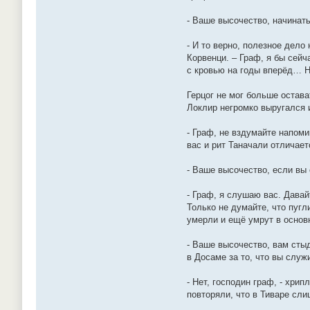
- Ваше высочество, начинат
- И то верно, полезное дело
Корвенци. – Граф, я бы сейч
с кровью на годы вперёд… Н
Герцог не мог больше остава
Локлир негромко выругался 
- Граф, не вздумайте напоми
вас и рит Таначали отличает
- Ваше высочество, если вы
- Граф, я слушаю вас. Давай
Только не думайте, что пугл
умерли и ещё умрут в основн
- Ваше высочество, вам сты
в Досаме за то, что вы слу
- Нет, господин граф, - хр
повторяли, что в Тиваре сли