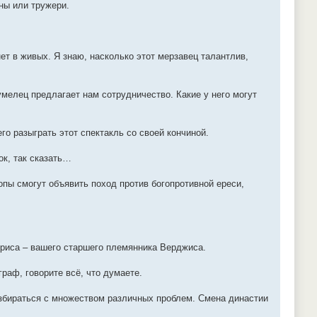
оны или тружери.
ет в живых. Я знаю, насколько этот мерзавец талантлив,
умелец предлагает нам сотрудничество. Какие у него могут
го разыграть этот спектакль со своей кончиной.
к, так сказать…
опы смогут объявить поход против богопротивной ереси,
ебриса – вашего старшего племянника Верджиса.
раф, говорите всё, что думаете.
азбираться с множеством различных проблем. Смена династии