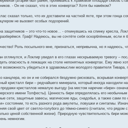
перевязи (атарий был ранен, пробиваясь к Храмовой площади сквозь ста
иков. - Он не сказал, что в этих конвертах? Хотя бы намёком?
тлас сказал только, что их доставили на частной яхте, при этом гонца 
анцлером не вызовет особых подозрений.
на защитников – это что-то новое… - откинувшись на спинку кресла, Лок
разберёмся. Граф! Надеюсь, вы не сочтёте себя оскорблённым, если я б
чество! Роль посыльного мне, признаться, непривычна, но я надеюсь, ч
н оглянулся, и Локлир увидел в его глазах нескрываемую тревогу – по
деть опасность в лежащих на столе непонятных конвертах. Ему явно хот
л возможность убедиться в здравомыслии молодого правителя Тивара, 
о канцлера, но он и не собирался бездумно рисковать, вскрывая конве
ный кристалл бири – редчайшего минерала, который иногда находили н
 продажи кристаллов немалую выгоду (на местом наречии «бири» означа
нерского имени Толфесты). Ценность бири определялась его необычным
ьные сети, защитные завесы, магические яды, снадобья, а также сами 
» состоянии, то есть разного рода амулеты, ловушки и синтагмы. Изна
няя свой цвет от светло-голубого до тёмно-синего (считали, что рядом
олько ценой собственной жизни). Природную чувствительность бири мо
чень немногим.