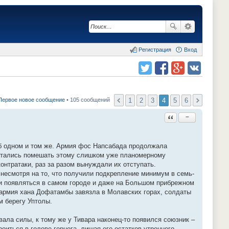
Регистрация
Вход
Поделиться в twitter.com
Поделиться в facebook.com
Поделиться в Google Plus
Поделиться в vk.com
1
2
3
4
5
6
Первое новое сообщение
• 105 сообщений
Ответить с цитатой
−
об одном и том же. Армия фос Напсабада продолжала
пытались помешать этому слишком уже планомерному
онтратаки, раз за разом вынуждали их отступать.
несмотря на то, что получили подкрепление минимум в семь-
ли появляться в самом городе и даже на Большом прибрежном
о армия хана Дофатамбы завязла в Молавских горах, солдаты
м берегу Уптолы.
вала силы, к тому же у Тивара наконец-то появился союзник –
оиться в голове герцога, лишая его остатков утреннего