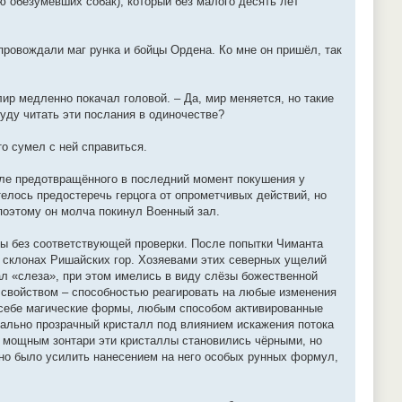
ю обезумевших собак), который без малого десять лет
сопровождали маг рунка и бойцы Ордена. Ко мне он пришёл, так
лир медленно покачал головой. – Да, мир меняется, но такие
уду читать эти послания в одиночестве?
то сумел с ней справиться.
сле предотвращённого в последний момент покушения у
елось предостеречь герцога от опрометчивых действий, но
поэтому он молча покинул Военный зал.
рты без соответствующей проверки. После попытки Чиманта
а склонах Ришайских гор. Хозяевами этих северных ущелий
л «слеза», при этом имелись в виду слёзы божественной
 свойством – способностью реагировать на любые изменения
по себе магические формы, любым способом активированные
чально прозрачный кристалл под влиянием искажения потока
 с мощным зонтари эти кристаллы становились чёрными, но
жно было усилить нанесением на него особых рунных формул,