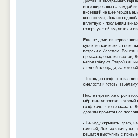
Достав из внутреннего карма
выгравированы на каждой из
висевший на шее герцога ам
конвертами, Локлир подошёл
вплотную к посланиям викари
говоря уже об амулетах и с
Ещё не дочитав первое пись
кусок мягкой кожи с нескол
встречи с Исвелем. Вошедши
происхождение конвертов, Л
неподалёку от Старой башни
людной площади, за которой
- Господин граф, это вас яв
смелости и готовы взбаламу
После первых же строк втор
мёртвым человека, который 
граф хочет что-то сказать, 
дважды прочитанное послание
- Не буду скрывать, граф, ч
головой, Локлир откинулся н
решатся выступить с призыво