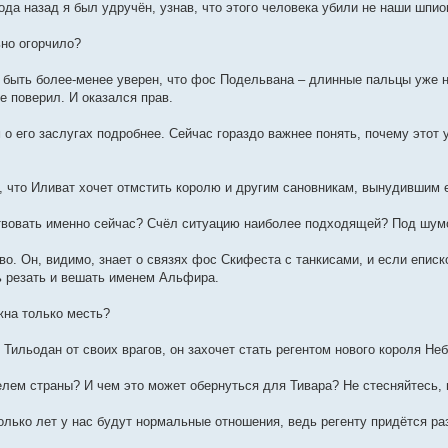
ода назад я был удручён, узнав, что этого человека убили не наши шпи
ьно огорчило?
г быть более-менее уверен, что фос Подельвана – длинные пальцы уже н
не поверил. И оказался прав.
 о его заслугах подробнее. Сейчас гораздо важнее понять, почему этот 
, что Иливат хочет отмстить королю и другим сановникам, вынудившим е
твовать именно сейчас? Счёл ситуацию наиболее подходящей? Под шумо
во. Он, видимо, знает о связях фос Скифеста с танкисами, и если еписк
 резать и вешать именем Альфира.
жна только месть?
 Тильодан от своих врагов, он захочет стать регентом нового короля Н
елем страны? И чем это может обернуться для Тивара? Не стесняйтесь, г
колько лет у нас будут нормальные отношения, ведь регенту придётся р