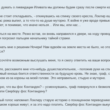
ь думать о ликвидации Иливата мы должны будем сразу после смерти ко
 не стоит откладывать, - откинувшись на спинку своего кресла, Локлир 
ас рома выпил, а то что-то на душе муторно. К войне я уже вроде привы
ет, я понимаю, что иначе нельзя… Или мы, или нас…
ться на месте. Резко встав, он вновь направился к двери, на ходу пров
и погрозил пальцем начальнику тайной стражи.
нать мне о решении Ночери! Нам вдвоём на земле места не было, но это
ся?
 сочтёте возможным выслушать меня, то я смогу ответить на ваши вопро
те, расскажите мне что-нибудь душеспасительное, - положив руки на спи
ивый юноша боится ответственности за будущую кровь. Не знаю, граф, с
ом из-за короны на моей голове. Это неправильно, стыдно и муторно.
дно, что вы фос Контанден? – усмехнувшись, граф повернулся к безмолв
жили Свербору фос Контандену?
иплый голос напомнил Локлиру старую историю о похищенном переводчике
шком хорошо живут, и за это надо платить. Свербор фос Контанден выкуп