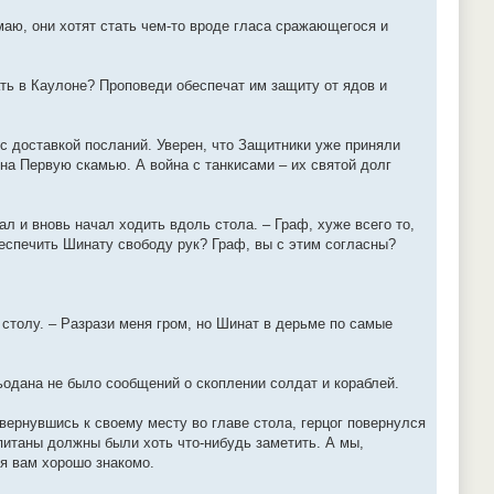
маю, они хотят стать чем-то вроде гласа сражающегося и
ать в Каулоне? Проповеди обеспечат им защиту от ядов и
 с доставкой посланий. Уверен, что Защитники уже приняли
 на Первую скамью. А война с танкисами – их святой долг
тал и вновь начал ходить вдоль стола. – Граф, хуже всего то,
обеспечить Шинату свободу рук? Граф, вы с этим согласны?
 столу. – Разрази меня гром, но Шинат в дерьме по самые
ьодана не было сообщений о скоплении солдат и кораблей.
 вернувшись к своему месту во главе стола, герцог повернулся
питаны должны были хоть что-нибудь заметить. А мы,
мя вам хорошо знакомо.