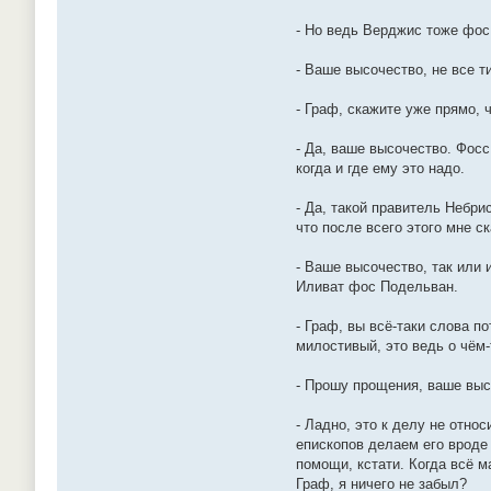
- Но ведь Верджис тоже фо
- Ваше высочество, не все т
- Граф, скажите уже прямо, 
- Да, ваше высочество. Фосс
когда и где ему это надо.
- Да, такой правитель Небри
что после всего этого мне с
- Ваше высочество, так или 
Иливат фос Подельван.
- Граф, вы всё-таки слова п
милостивый, это ведь о чё
- Прошу прощения, ваше выс
- Ладно, это к делу не отн
епископов делаем его вроде
помощи, кстати. Когда всё м
Граф, я ничего не забыл?