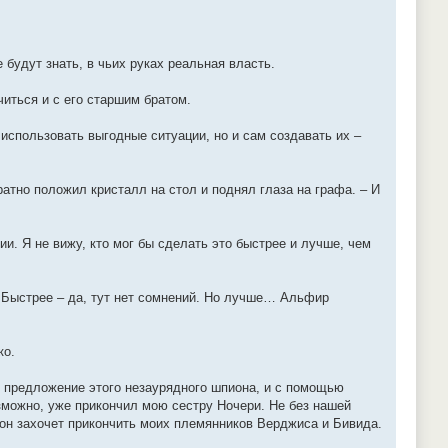
 будут знать, в чьих руках реальная власть.
читься и с его старшим братом.
использовать выгодные ситуации, но и сам создавать их –
уратно положил кристалл на стол и поднял глаза на графа. – И
и. Я не вижу, кто мог бы сделать это быстрее и лучше, чем
– Быстрее – да, тут нет сомнений. Но лучше… Альфир
ко.
м предложение этого незаурядного шпиона, и с помощью
озможно, уже прикончил мою сестру Ночери. Не без нашей
 он захочет прикончить моих племянников Верджиса и Бивида.