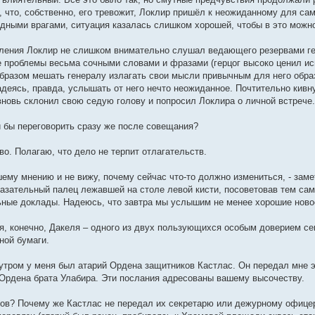
, что, собственно, его тревожит, Локлир пришёл к неожиданному для са
ными врагами, ситуация казалась слишком хорошей, чтобы в это можно
ления Локлир не слишком внимательно слушал ведающего резервами ге
проблемы весьма сочными словами и фразами (герцог высоко ценил исп
бразом мешать генералу излагать свои мысли привычным для него обра
адеясь, правда, услышать от него нечто неожиданное. Почтительно кивну
вновь склонил свою седую голову и попросил Локлира о личной встрече.
и бы переговорить сразу же после совещания?
во. Полагаю, что дело не терпит отлагательств.
шему мнению и не вижу, почему сейчас что-то должно измениться, - заме
указательный палец лежавшей на столе левой кисти, посоветовав тем са
ьные доклады. Надеюсь, что завтра мы услышим не менее хорошие ново
я, конечно, Дакеля – одного из двух пользующихся особым доверием с
тной бумаги.
 утром у меня был атарий Ордена защитников Кастлас. Он передал мне э
 Ордена брата Улабира. Эти послания адресованы вашему высочеству.
ов? Почему же Кастлас не передал их секретарю или дежурному офицер