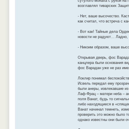
сутулого монаха с рукой на 
возглавлял тиварских Защитн
- Нет, ваше высочество. Кас
как считал, что встреча с к
- Вот как! Тайные дела Орде
новости не радуют… Ладно, 
- Никоим образом, ваше высо
Открывая дверь, фос Варада
канцлера были основания ви
фос Варадан уже не раз име
Локлир понимал беспокойств
Исвель передал ему прозрач
были анеры, извлекавшие из
Лаф-Фрац – матери неба – а
поля Ванат, будь то сигнал
либо находящиеся в «спящем
Ванат начинал темнеть, изме
проверить это можно было т
однако известны они были о