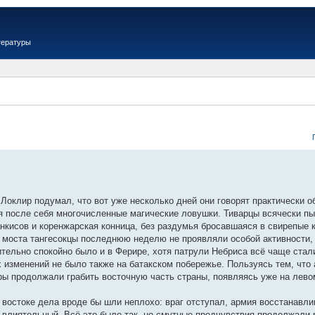
тературы
Локлир подумал, что вот уже несколько дней они говорят практически 
яя после себя многочисленные магические ловушки. Тиварцы всячески 
нкисов и коренжарская конница, без раздумья бросавшаяся в свирепые к
 моста тангесокцы последнюю неделю не проявляли особой активности, 
ительно спокойно было и в Ферире, хотя патрули Небриса всё чаще ста
х изменений не было также на батакском побережье. Пользуясь тем, чт
ры продолжали грабить восточную часть страны, появляясь уже на лево
 востоке дела вроде бы шли неплохо: враг отступал, армия восстанавли
е влиятельный. Всё это было так, но смутные предчувствия продолжали р