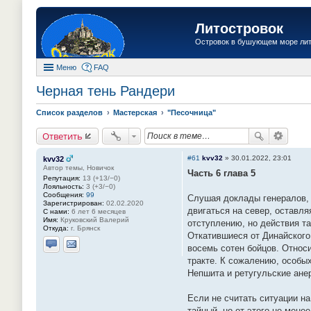
Литостровок
Островок в бушующем море ли
Меню
FAQ
Черная тень Рандери
Список разделов
Мастерская
"Песочница"
Ответить
#61
kvv32
»
30.01.2022, 23:01
kvv32
Автор темы, Новичок
Часть 6 глава 5
Репутация:
13 (+13/−0)
Лояльность:
3 (+3/−0)
Сообщения:
99
Слушая доклады генералов, 
Зарегистрирован:
02.02.2020
двигаться на север, оставл
С нами:
6 лет 6 месяцев
Имя:
Круковский Валерий
отступлению, но действия та
Откуда:
г. Брянск
Откатившиеся от Динайского
восемь сотен бойцов. Относ
Отправить личное сообщение
Отправить email
тракте. К сожалению, особы
Непшита и ретугульские ане
Если не считать ситуации на
тайный, но от этого не мене