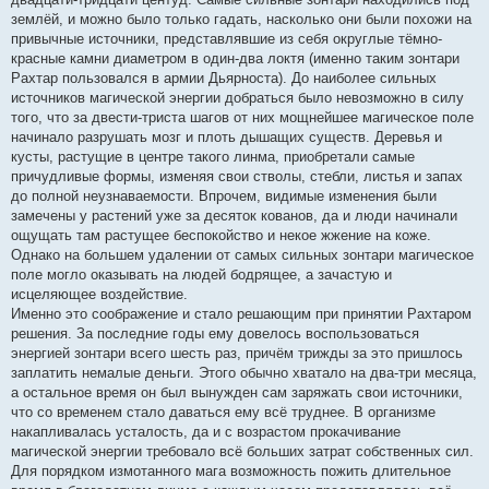
землёй, и можно было только гадать, насколько они были похожи на
привычные источники, представлявшие из себя округлые тёмно-
красные камни диаметром в один-два локтя (именно таким зонтари
Рахтар пользовался в армии Дьярноста). До наиболее сильных
источников магической энергии добраться было невозможно в силу
того, что за двести-триста шагов от них мощнейшее магическое поле
начинало разрушать мозг и плоть дышащих существ. Деревья и
кусты, растущие в центре такого линма, приобретали самые
причудливые формы, изменяя свои стволы, стебли, листья и запах
до полной неузнаваемости. Впрочем, видимые изменения были
замечены у растений уже за десяток кованов, да и люди начинали
ощущать там растущее беспокойство и некое жжение на коже.
Однако на большем удалении от самых сильных зонтари магическое
поле могло оказывать на людей бодрящее, а зачастую и
исцеляющее воздействие.
Именно это соображение и стало решающим при принятии Рахтаром
решения. За последние годы ему довелось воспользоваться
энергией зонтари всего шесть раз, причём трижды за это пришлось
заплатить немалые деньги. Этого обычно хватало на два-три месяца,
а остальное время он был вынужден сам заряжать свои источники,
что со временем стало даваться ему всё труднее. В организме
накапливалась усталость, да и с возрастом прокачивание
магической энергии требовало всё больших затрат собственных сил.
Для порядком измотанного мага возможность пожить длительное