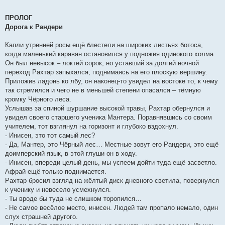
ПРОЛОГ
Дорога к Рандери
Капли утренней росы ещё блестели на широких листьях ботоса,
когда маленький караван остановился у подножия одинокого холма.
Он был невысок – локтей сорок, но уставший за долгий ночной
переход Рахтар запыхался, поднимаясь на его плоскую вершину.
Приложив ладонь ко лбу, он наконец-то увидел на востоке то, к чему
так стремился и чего не в меньшей степени опасался – тёмную
кромку Чёрного леса.
Услышав за спиной шуршание высокой травы, Рахтар обернулся и
увидел своего старшего ученика Мантера. Поравнявшись со своим
учителем, тот взглянул на горизонт и глубоко вздохнул.
- Инисен, это тот самый лес?
- Да, Мантер, это Чёрный лес… Местные зовут его Рандери, это ещё
доимперский язык, в этой глуши он в ходу.
- Инисен, впереди целый день, мы успеем дойти туда ещё засветло.
Афрай ещё только поднимается.
Рахтар бросил взгляд на жёлтый диск дневного светила, повернулся
к ученику и невесело усмехнулся.
- Ты вроде бы туда не слишком торопился…
- Не самое весёлое место, инисен. Людей там пропало немало, один
слух страшней другого.