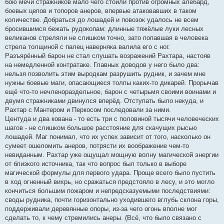
бою мечи стражников мало чего стоили против огромных алебард,
боевых цепов и топоров анеров, впервые атаковавших в таком
количестве. Добраться до лошадей и повозок удалось не всем
бросившимся бежать рудокопам: длинные тяжёлые луки лесных
великанов стреляли не слишком точно, зато попавшая в человека
стрела толщиной с палец наверняка валила его с ног.
Разъярённый барон не стал слушать возражений Рахтара, настояв
на немедленной контратаке. Главных доводов у него было два:
нельзя позволить этим выродкам разрушить рудник, и зачем мне
нужны боевые маги, опасающиеся толпы каких-то дикарей. Прорычав
ещё что-то нечленораздельное, барон с четырьмя своими воинами и
двумя стражниками двинулся вперёд. Отступать было некуда, и
Рахтар с Мантером и Перкосом последовали за ними.
Центуда и два кована - то есть три с половиной тысячи человеческих
шагов - не слишком большое расстояние для скачущих рысью
лошадей. Маг понимал, что их успех зависит от того, насколько он
сумеет ошеломить анеров, потрясти их воображение чем-то
невиданным. Рахтар уже ощущал мощную волну магической энергии
от близкого источника, так что вопрос был только в выборе
магической формулы для первого удара. Проще всего было пустить
в ход огненный вихрь, но сражаться предстояло в лесу, и это могло
кончиться большим пожаром и непредсказуемыми последствиями:
своды рудника, почти горизонтально уходившего вглубь склона горы,
поддерживали деревянные опоры, из-за чего огонь вполне мог
сделать то, к чему стремились анеры. (Всё, что было связано с