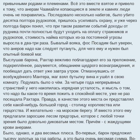
привычными родами и племенами. Всё это вместе взятое и привело
к тому, что анерам Чаамайли копающиеся в земле и камнях люди
очень не понравились. Последовало несколько набегов, было убито
десятка полтора рудокопов, пришлось усиливать охрану, и уже через
полгода барон понял, что при таком развитии событий доходы от
рудника почти полностью будут уходить на оплату стражников и
рудокопов, стоимость найма которых из-за постоянной угрозы
выросла в два-три раза. Бывалый вояка, фос Посадим был уверен,
что анеров надо как следует пугануть, для чего ему и нужен был
опытный боевой маг.
Выслушав барона, Рахтар вежливо поблагодарил его за преложение,
подкреплённое, разумеется, обещанием щедрого вознаграждения, и
пообещал дать ответ уже завтра утром. Отмахнувшись от
возбуждённого Мантера, маг взял бутылку вина и ушёл в свою
комнату. Подумать было о чём. За четыре года непрерывных
странствий у него накопилась изрядная усталость, и мысль о том,
что надо бы какое-то время пожить в спокойной месте, уже не раз
посещала Рахтара. Правда, в качестве этого места он представлял
себе какой-нибудь большой город - столицу королевства или
герцогства. И желательно - на морском берегу. И вместо этого ему
предлагали заросшее лесом предгорье, которое с любой точки
зрения было довольно диковатым местом. Причём - с жаждущими
крови анерами.
Было, однако, и два весомых плюса. Во-первых, барон предложил
тысячу золотых за год работы, а это была очень весомая сумма. Во-