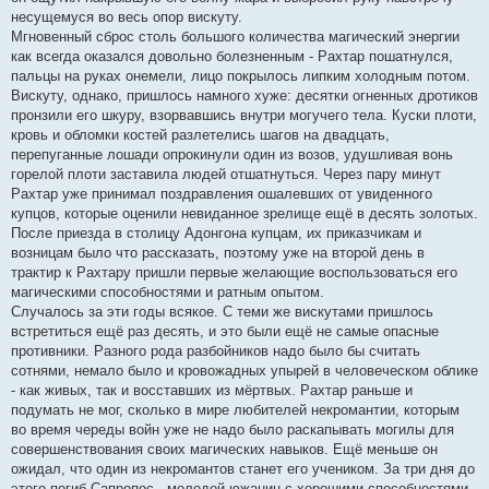
несущемуся во весь опор вискуту.
Мгновенный сброс столь большого количества магический энергии
как всегда оказался довольно болезненным - Рахтар пошатнулся,
пальцы на руках онемели, лицо покрылось липким холодным потом.
Вискуту, однако, пришлось намного хуже: десятки огненных дротиков
пронзили его шкуру, взорвавшись внутри могучего тела. Куски плоти,
кровь и обломки костей разлетелись шагов на двадцать,
перепуганные лошади опрокинули один из возов, удушливая вонь
горелой плоти заставила людей отшатнуться. Через пару минут
Рахтар уже принимал поздравления ошалевших от увиденного
купцов, которые оценили невиданное зрелище ещё в десять золотых.
После приезда в столицу Адонгона купцам, их приказчикам и
возницам было что рассказать, поэтому уже на второй день в
трактир к Рахтару пришли первые желающие воспользоваться его
магическими способностями и ратным опытом.
Случалось за эти годы всякое. С теми же вискутами пришлось
встретиться ещё раз десять, и это были ещё не самые опасные
противники. Разного рода разбойников надо было бы считать
сотнями, немало было и кровожадных упырей в человеческом облике
- как живых, так и восставших из мёртвых. Рахтар раньше и
подумать не мог, сколько в мире любителей некромантии, которым
во время череды войн уже не надо было раскапывать могилы для
совершенствования своих магических навыков. Ещё меньше он
ожидал, что один из некромантов станет его учеником. За три дня до
этого погиб Сапропос - молодой южанин с хорошими способностями,