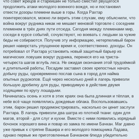
что совет жрецов и старейшин не только сместил рвущегося
продолжить атаки молодого военного вождя, но и постановил
отвести дозоры племени выше в горы. Когда Рахтар
поинтересовался, можно ли верить этим слухам, ему объяснили, что
война вокруг рудника никак не мешает меновой торговле с соседним
племенем в трёх днях пути отсюда. Сегодня между племенами мир,
соседи в курсе событий, сочувствуют, но воевать с людьми за чужие
беды не собираются. Получив эту информацию, нетерпеливый барон
решил наверстать упущенное время и, соответственно. доходы. Он
потребовал от Рахтара установить новый защитный барьер из
магических ловушек вокруг рудника, перенеся его на триста-
четыреста шагов вглубь леса. Не ожидая окончания этой трудоёмкой
и длительной работы, Посадим заставил своих крепостных начать
добычу руды, одновременно послав сына в город для найма
опытных рудокопов. Ещё через несколько дней в лагерь привезли
большую дробилку для руды, приводимую в действие двумя
ходящими по кругу лошадьми.
Начиналась осень и хотя в этих краях она была длинная и тёплая, в
небе всё чаще появлялись дождевые облака. Воспользовавшись
этим, барон решил продемонстрировать, насколько он ценит заслуги
Рахтара. В лагерь привезли два шатра из плотной ткани: один для
магов, второй - для слуг и кухни. Вместе с ними появились изрядный
бочонок хорошего вина и повар из замка по имени Бачкан. Маг давно
уже привык к стряпне Вашира и его молодого помощника Ладава,
однако первые же приготовленные Бачканом блюда убедительно