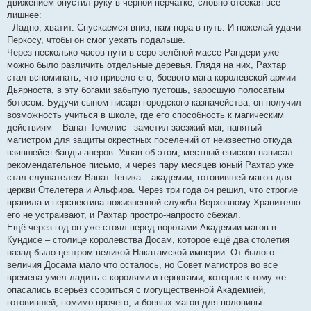
движением опустил руку в чёрной перчатке, словно отсекая всё
лишнее:
- Ладно, хватит. Спускаемся вниз, нам пора в путь. И пожелай удачи
Перкосу, чтобы он смог уехать подальше.
Через несколько часов пути в серо-зелёной массе Рандери уже
можно было различить отдельные деревья. Глядя на них, Рахтар
стал вспоминать, что привело его, боевого мага королевской армии
Дьярноста, в эту богами забытую пустошь, заросшую полосатым
ботосом. Будучи сыном писаря городского казначейства, он получил
возможность учиться в школе, где его способность к магическим
действиям – Ванат Томолис –заметил заезжий маг, нанятый
магистром для защиты окрестных поселений от неизвестно откуда
взявшейся банды анеров. Узнав об этом, местный епископ написал
рекомендательное письмо, и через пару месяцев юный Рахтар уже
стал слушателем Ванат Теника – академии, готовившей магов для
церкви Отелетера и Альфира. Через три года он решил, что строгие
правила и перспектива пожизненной службы Верховному Хранителю
его не устраивают, и Рахтар простро-напросто сбежал.
Ещё через год он уже стоял перед воротами Академии магов в
Кундисе – столице королевства Досам, которое ещё два столетия
назад было центром великой Накатамской империи. От былого
величия Досама мало что осталось, но Совет магистров во все
времена умел ладить с королями и герцогами, которые к тому же
опасались всерьёз ссориться с могущественной Академией,
готовившей, помимо прочего, и боевых магов для половины