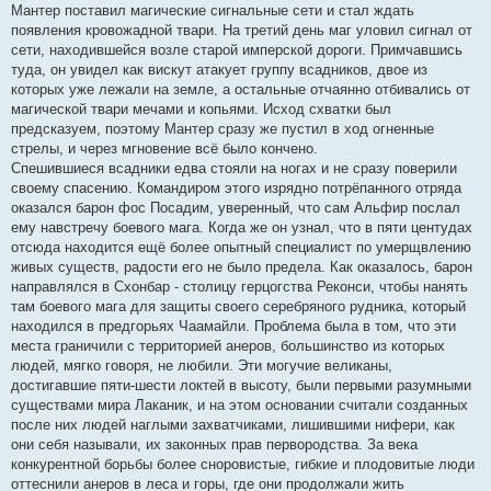
Мантер поставил магические сигнальные сети и стал ждать
появления кровожадной твари. На третий день маг уловил сигнал от
сети, находившейся возле старой имперской дороги. Примчавшись
туда, он увидел как вискут атакует группу всадников, двое из
которых уже лежали на земле, а остальные отчаянно отбивались от
магической твари мечами и копьями. Исход схватки был
предсказуем, поэтому Мантер сразу же пустил в ход огненные
стрелы, и через мгновение всё было кончено.
Спешившиеся всадники едва стояли на ногах и не сразу поверили
своему спасению. Командиром этого изрядно потрёпанного отряда
оказался барон фос Посадим, уверенный, что сам Альфир послал
ему навстречу боевого мага. Когда же он узнал, что в пяти центудах
отсюда находится ещё более опытный специалист по умерщвлению
живых существ, радости его не было предела. Как оказалось, барон
направлялся в Схонбар - столицу герцогства Реконси, чтобы нанять
там боевого мага для защиты своего серебряного рудника, который
находился в предгорьях Чаамайли. Проблема была в том, что эти
места граничили с территорией анеров, большинство из которых
людей, мягко говоря, не любили. Эти могучие великаны,
достигавшие пяти-шести локтей в высоту, были первыми разумными
существами мира Лаканик, и на этом основании считали созданных
после них людей наглыми захватчиками, лишившими нифери, как
они себя называли, их законных прав первородства. За века
конкурентной борьбы более сноровистые, гибкие и плодовитые люди
оттеснили анеров в леса и горы, где они продолжали жить