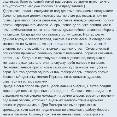
рудником, было основной темой разговоров во время пути, так что
его устройство маг уже хорошо себе представлял.)
Удерживать полог невидимости над десятью скачущими всадниками
было непростым делом, поэтому маг не стал рисковать и принял
прямо противоположное решение, поставив впереди широкую полосу
почти непрозрачного марева. Анеры, ясное дело, уже поняли, что к
ним приближается нечто не слишком дружелюбное, и заняли оборону
на опушке. Когда до них оставалась сотня шагов, Рахтар резко
двинул мутную завесу вперёд, накрыв ею край леса. В следующее
мгновение он буквально изверг огромное количество магической
энергии, воплотившейся в тысячах ледяных стрел. Смертоносный
рой скосил примерно половину лесных великанов, поразив сознание
остальных. Когда они стряхнули с себя оцепенение, всадники с
мечами в руках уже влетели на опушку, рубя налево и направо.
Несколько анеров бросились в заросший кустарников неглубокий
овраг, Мантар достал одного из них файерболорм, второго сразил
брошенный вдогонку кинжал Перкоса, но остальным удалось
скрыться в густых зарослях.
Придя в себя после выброса целой лавины энергии, Рахтар осадил
коня среди первых деревьев и огляделся. Спешившиеся солдаты и
стражники осматривали лежащих на земле анеров, время от времени
подзывая барона, который с видимым удовольствием добивал
раненых ударами меча. Для Рахтара это было привычным
зрелищем, хотя сам он предпочитал не смешивать работу боевого
мага и мясника. Сплюнув, он тем не менее пошёл осматривать