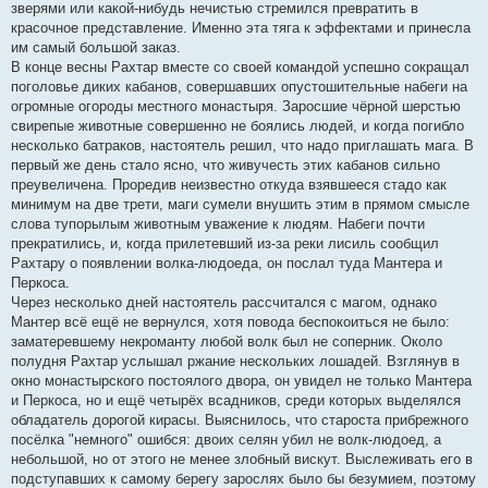
зверями или какой-нибудь нечистью стремился превратить в
красочное представление. Именно эта тяга к эффектами и принесла
им самый большой заказ.
В конце весны Рахтар вместе со своей командой успешно сокращал
поголовье диких кабанов, совершавших опустошительные набеги на
огромные огороды местного монастыря. Заросшие чёрной шерстью
свирепые животные совершенно не боялись людей, и когда погибло
несколько батраков, настоятель решил, что надо приглашать мага. В
первый же день стало ясно, что живучесть этих кабанов сильно
преувеличена. Проредив неизвестно откуда взявшееся стадо как
минимум на две трети, маги сумели внушить этим в прямом смысле
слова тупорылым животным уважение к людям. Набеги почти
прекратились, и, когда прилетевший из-за реки лисиль сообщил
Рахтару о появлении волка-людоеда, он послал туда Мантера и
Перкоса.
Через несколько дней настоятель рассчитался с магом, однако
Мантер всё ещё не вернулся, хотя повода беспокоиться не было:
заматеревшему некроманту любой волк был не соперник. Около
полудня Рахтар услышал ржание нескольких лошадей. Взглянув в
окно монастырского постоялого двора, он увидел не только Мантера
и Перкоса, но и ещё четырёх всадников, среди которых выделялся
обладатель дорогой кирасы. Выяснилось, что староста прибрежного
посёлка "немного" ошибся: двоих селян убил не волк-людоед, а
небольшой, но от этого не менее злобный вискут. Выслеживать его в
подступавших к самому берегу зарослях было бы безумием, поэтому