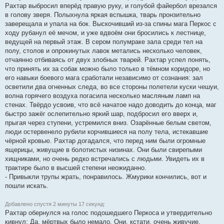
Рахтар выбросил вперёд правую руку, и голубой файербол врезался
в голову зверя. Полыхнула яркая вспышка, тварь пронзительно
заверещала и упала на бок. Выскочивший из-за спины мага Перкос с
ходу рубанул её мечом, и уже вдвоём они бросились к лестнице,
ведущей на первый этаж. В сером полумраке зала среди тел на
полу, столов и опрокинутых лавок метались несколько человек,
отчаянно отбиваясь от двух злобных тварей. Рахтар успел понять,
что принять их за собак можно было только в тёмном коридоре, но
его навыки боевого мага сработали независимо от сознания: зал
осветили два огненных следа, во все стороны полетели куски чешуи,
волна горячего воздуха погасила несколько масляным ламп на
стенах. Твёрдо усвоив, что всё начатое надо доводить до конца, маг
быстро зажёг ослепительно яркий шар, подбросил его вверх и,
прыгая через ступени, устремился вниз. Озарённые белым светом,
люди остервенело рубили корчившиеся на полу тела, истекавшие
чёрной кровью. Рахтар догадался, что перед ним были огромные
ящерицы, живущие в болотистых низинах. Они были свирепыми
хищниками, но очень редко встречались с людьми. Увидеть их в
трактире было в высшей степени неожиданно.
- Привыкли трупы жрать, понравилось. Жмурики кончились, вот и
пошли искать.
Добавлено спустя 2 минуты 17 секунд:
Рахтар обернулся на голос подошедшего Перкоса и утвердительно
кивнул: Да, мёртвых было немало. Они, кстати, очень живучие.