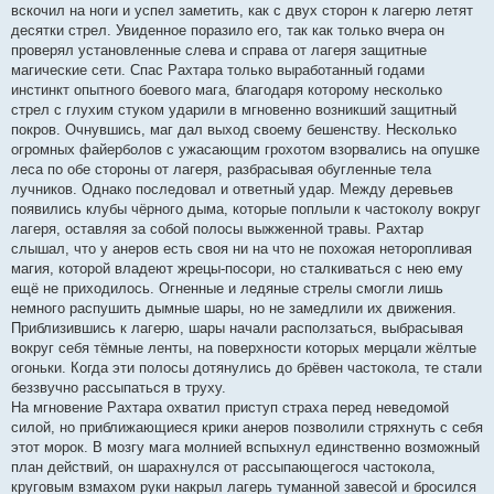
вскочил на ноги и успел заметить, как с двух сторон к лагерю летят
десятки стрел. Увиденное поразило его, так как только вчера он
проверял установленные слева и справа от лагеря защитные
магические сети. Спас Рахтара только выработанный годами
инстинкт опытного боевого мага, благодаря которому несколько
стрел с глухим стуком ударили в мгновенно возникший защитный
покров. Очнувшись, маг дал выход своему бешенству. Несколько
огромных файерболов с ужасающим грохотом взорвались на опушке
леса по обе стороны от лагеря, разбрасывая обугленные тела
лучников. Однако последовал и ответный удар. Между деревьев
появились клубы чёрного дыма, которые поплыли к частоколу вокруг
лагеря, оставляя за собой полосы выжженной травы. Рахтар
слышал, что у анеров есть своя ни на что не похожая неторопливая
магия, которой владеют жрецы-посори, но сталкиваться с нею ему
ещё не приходилось. Огненные и ледяные стрелы смогли лишь
немного распушить дымные шары, но не замедлили их движения.
Приблизившись к лагерю, шары начали расползаться, выбрасывая
вокруг себя тёмные ленты, на поверхности которых мерцали жёлтые
огоньки. Когда эти полосы дотянулись до брёвен частокола, те стали
беззвучно рассыпаться в труху.
На мгновение Рахтара охватил приступ страха перед неведомой
силой, но приближающиеся крики анеров позволили стряхнуть с себя
этот морок. В мозгу мага молнией вспыхнул единственно возможный
план действий, он шарахнулся от рассыпающегося частокола,
круговым взмахом руки накрыл лагерь туманной завесой и бросился