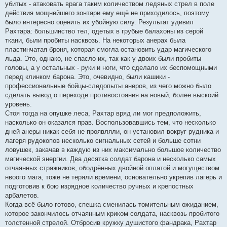
убитых - атаковать врага таким количеством ледяных стрел в поле
действия мощнейшего зонтари ему ещё не приходилось, поэтому
было интересно оценить их убойную силу. Результат удивил
Рахтара: большинство тел, одетых в грубые балахоны из серой
ткани, были пробиты насквозь. На некоторых анерах была
пластинчатая броня, которая смогла остановить удар магического
льда. Это, однако, не спасло их, так как у двоих были пробиты
головы, а у остальных - руки и ноги, что сделало их беспомощными
перед клинком барона. Это, очевидно, были кашики -
профессиональные бойцы-следопыты анеров, из чего можно было
сделать вывод о переходе противостояния на новый, более выскоий
уровень.
Стоя тогда на опушке леса, Рахтар вряд ли мог предположить,
насколько он оказался прав. Воспользовавшись тем, что несколько
дней анеры никак себя не проявляли, он установил вокруг рудника и
лагеря рудокопов несколько сигнальных сетей и больше сотни
ловушек, закачав в каждую из них максимально большое количество
магической энергии. Два десятка солдат барона и несколько самых
отчаянных стражников, ободрённых двойной оплатой и могуществом
нвоого мага, тоже не теряли времени, основательно укрепив лагерь и
подготовив к бою изрядное количество ручных и крепостных
арбалетов.
Когда всё было готово, спешка сменилась томительным ожиданием,
которое закончилось отчаянным криком солдата, насквозь пробитого
толстенной стрелой. Отбросив кружку душистого фандрака, Рахтар