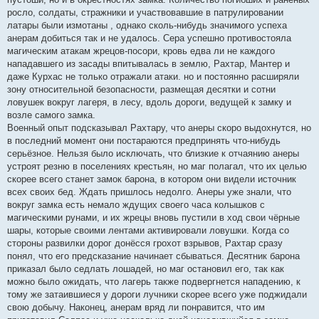
росло, солдаты, стражники и участвовавшие в патрулировании
латары были измотаны , однако сколь-нибудь значимого успеха
анерам добиться так и не удалось. Сера успешно противостояла
магическим атакам жрецов-посори, кровь едва ли не каждого
нападавшего из засады впитывалась в землю, Рахтар, Мантер и
даже Курхас не только отражали атаки. но и постоянно расширяли
зону относительной безопасности, размещая десятки и сотни
ловушек вокруг лагеря, в лесу, вдоль дороги, ведущей к замку и
возле самого замка.
Военный опыт подсказывал Рахтару, что анеры скоро выдохнутся, но
в последний момент они постараются предпринять что-нибудь
серьёзное. Нельзя было исключать, что близкие к отчаянию анеры
устроят резню в поселениях крестьян, но маг полагал, что их целью
скорее всего станет замок барона, в котором они видели источник
всех своих бед. Ждать пришлось недолго. Анеры уже знали, что
вокруг замка есть немало ждущих своего часа колышков с
магическими рунами, и их жрецы вновь пустили в ход свои чёрные
шары, которые своими лентами активировали ловушки. Когда со
стороны развилки дорог донёсся грохот взрывов, Рахтар сразу
понял, что его предсказание начинает сбываться. Десятник барона
приказал было седлать лошадей, но маг остановил его, так как
можно было ожидать, что лагерь также подвергнется нападению, к
тому же затаившиеся у дороги лучники скорее всего уже поджидали
свою добычу. Наконец, анерам вряд ли понравится, что им