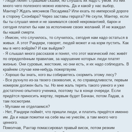
- Люди любят страшные сказки, но слушать их надо с умом. Из них
много чего полезного можно извлечь. Да и какой у нас выбор,
Мантер? Ждать мясников Посадима? Или ехать по имперской дороге
в сторону Схонбара? Через заставы герцога? Не скули, Мантер, если
бы ты слушал меня и не занимался своей некромантией, барон и
сегодня платил бы нам за исполнение своих желаний. И не жаждал
бы нашей смерти.
- Инисен, что случилось, то случилось, сегодня нам надо остаться в
живых. А этот Рандери, говорят, людей может и на корм пустить. Как
мы в него войдём? И как выйдем?
- Я слышал много рассказов и понял, что этот магический лес живёт
по определённым правилам, за нарушение которых люди платят
жизнью. Они суровые, жестокие, но они есть, и их надо соблюдать. В
крайнем случае кем-нибудь пожертвуем.
- Хорошо бы знать, кого вы собираетесь скормить этому лесу?
- Все рухнуло из-за твоего своеволия, и, по справедливости, первым
номером должен быть ты. Но мне жаль терять такого умного и уже
достаточно опытного ученика, поэтому ты в конце очереди. Если
придётся приносить жертву, первым будет Бачкан, потом Ладав, а
там посмотрим.
- Мулами не отделаемся?
- Нет, Рандери поймёт, что пришли люди, и платить придётся именно
им. Да и наши пожитки на себе мы не унесём, а там много чего
ценного.
Помолчав, Рахтар помассировал правый висок, потом резким