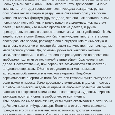
необходимом заклинании. Чтобы освоить это, требовались многие
месяцы, а то и годы тренировок, хотя изредка рождались рунка,
способные нести смерть и разрушение буквально сразу же после
усвоения боевых формул (другое дело, что они, как правило, были
психически неустойчивы и редко надолго задерживались на этом
свете.) Очевидно, что ничего просто так не даётся, и рунка
приходилось платить за скорость своих магических действий. Чтобы
задействовать силу Ванат, они были вынуждены выступать в роли
своеобразного запала, расходую свою внутреннюю физическую и
магическую энергию в гораздо большем количестве, чем прикладные
маги первого уровня. Да, опытный рунка мог накопить немало
магической энергии, но её интенсивное расходование во время боя
требовало подпитки от носителей в виде зёрен, браслетов и так
далее. Соответственно, при первой же возможности эти носители
следовало заряжать. Обычно это делал сам маг, насыщая
артефакты собственной магической энергией. Подобное
перекачивание энергии из поля Ванат, при котором рунка выступал в
роли некоего насоса, было довольно утомительным делом, поэтому
в любой магической академии одним из любимых розыгрышей были
рассказы о секретном заклинании, позволяющем чудесным образом
заряжать носители силы в любом месте континента.
Увы, подобное было возможным, если рунка оказывался внутри зоны
действия какого-нибудь зонтари. Величина этого линма зависела
прежде всего от силы магического источника, достигая иногда
двадцати-тридцати центуд. Самые сильные зонтари находились под