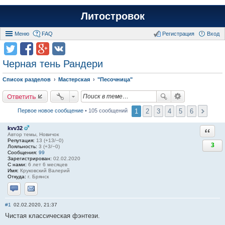
Литостровок
Меню
FAQ
Регистрация
Вход
Черная тень Рандери
Список разделов
Мастерская
"Песочница"
Ответить
1
2
3
4
5
6
Первое новое сообщение
• 105 сообщений
kvv32
Ответи
Автор темы, Новичок
Репутация:
13 (+13/−0)
3
Лояльность:
3 (+3/−0)
Сообщения:
99
Зарегистрирован:
02.02.2020
С нами:
6 лет 6 месяцев
Имя:
Круковский Валерий
Откуда:
г. Брянск
Отправить личное сообщение
Отправить email
#1
02.02.2020, 21:37
Чистая классическая фэнтези.