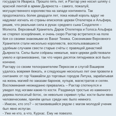
государств Ивариса. Прошло пять лет, и Рахтар уже носил шляпу с
красной лентой в армии Дьярноста – самого, пожалуй,
могущественного королевства на западе континента. Так
продолжалось более двадцати лет, пока новый король вдруг не
надумал изгнать из страны епископов церкви Отелетера и Альфира,
решив, что реальная сила в руках среднего сына Создателя –
Молкота. Верховный Хранитель Даров Отелетера и Голоса Альфира
не стерпел оскорбления, и очень скоро Рахтар встретился на поле
боя со своими знакомыми из Ванат Теника. Союзниками Верховного
Хранителя стали несколько королевств, воспользовавшихся
удобным случаем свести старые счёты с правящей династией
Дьярноста. Силы были собраны немалые, маги церкви действовали
умело и организованно, так что через десяток пятидневок всё было
кончено.
Рахтару со своим телохранителем Перкосом и слугой Ваширом
удалось вовремя бежать, и следующие несколько лет они провели в
скитаниях от гор Чаамайли до торговых городов Литука, зарабатывая
на жизнь магией по заказам баронов, купцов, магистратов и селян.
Воспоминания неожиданно прервались – Рахтар споткнулся и
увидел под ногами какие-то кости. Раздвинув тростью из каменного
дерева полосатый ботос, он невольно скривил губы: кости были явно
человеческими, причём целых среди них было немного.
- Инисен, кто это? – остановившийся рядом с магом молодой ученик
был явно испуган.
- Уже не кто, а что, Курхас. Ему не повезло.