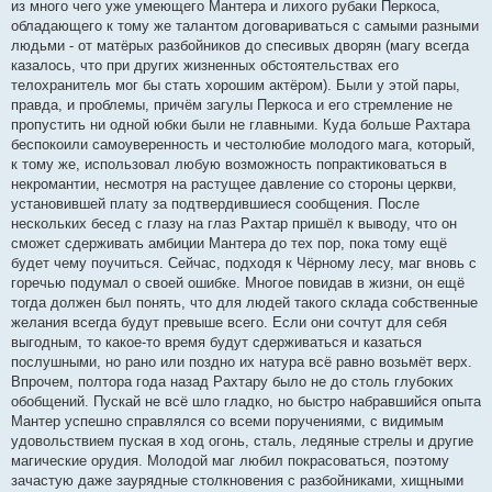
из много чего уже умеющего Мантера и лихого рубаки Перкоса,
обладающего к тому же талантом договариваться с самыми разными
людьми - от матёрых разбойников до спесивых дворян (магу всегда
казалось, что при других жизненных обстоятельствах его
телохранитель мог бы стать хорошим актёром). Были у этой пары,
правда, и проблемы, причём загулы Перкоса и его стремление не
пропустить ни одной юбки были не главными. Куда больше Рахтара
беспокоили самоуверенность и честолюбие молодого мага, который,
к тому же, использовал любую возможность попрактиковаться в
некромантии, несмотря на растущее давление со стороны церкви,
установившей плату за подтвердившиеся сообщения. После
нескольких бесед с глазу на глаз Рахтар пришёл к выводу, что он
сможет сдерживать амбиции Мантера до тех пор, пока тому ещё
будет чему поучиться. Сейчас, подходя к Чёрному лесу, маг вновь с
горечью подумал о своей ошибке. Многое повидав в жизни, он ещё
тогда должен был понять, что для людей такого склада собственные
желания всегда будут превыше всего. Если они сочтут для себя
выгодным, то какое-то время будут сдерживаться и казаться
послушными, но рано или поздно их натура всё равно возьмёт верх.
Впрочем, полтора года назад Рахтару было не до столь глубоких
обобщений. Пускай не всё шло гладко, но быстро набравшийся опыта
Мантер успешно справлялся со всеми поручениями, с видимым
удовольствием пуская в ход огонь, сталь, ледяные стрелы и другие
магические орудия. Молодой маг любил покрасоваться, поэтому
зачастую даже заурядные столкновения с разбойниками, хищными