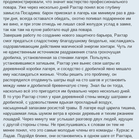
продемонстрировали, что значит мастерство профессионального
повара. Уже через несколько дней Рахтар понял всю глубину
замысла Посадима: барон приезжал в лагерь как минимум раз в два-
три дня, всегда оставался обедать, охотно попивал подаренное им
же вино, и при этом отнюдь не лишал свой желудок услад в замке,
так как там на кухне работало ещё два повара.
Завершив работу по созданию нового защитного барьера, Рахтар
смог предаться сладостному благодушному безделью, наслаждаясь
оздоравливающим действием магической энергии зонтари. Чуть ли
не единственным источником раздражения стала грохочущая
дробилка, установленная за стенами лагеря. Пользуясь
установившимся затишьем, Рахтар уже вынес свои шатры из
деревянной коробки лагеря, и соседство с дробилкой явно мешало
ему наслаждаться жизнью. Чтобы решить это проблему, он
распорядился отодвинуть шатры ещё на сто шагов и установить
между ними и дробилкой бревенчатую стену. Знал бы он тогда,
насколько всё это пригодится им буквально через несколько дней.
В то утро Рахтар стоял у края деревянной стены между шатрами и
дробилкой, с удовольствием вдыхая прохладный воздух,
насыщенный запахами росистой травы. В лагере ещё царила тишина,
нарушаемая лишь шумом ветра в кронах деревьев и тихим ржанием
лошадей. Через минуту маг услышал разговор двух людей, идущих
с другой стороны стены. Не прислушиваясь к словам он тем не
менее понял, что это самые молодые члены его команды - Курхас и
Ладав. Подойдя ближе, они остановились в одном шаге от Рахтара,