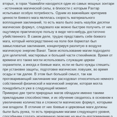
вторых, в горах Чаамайли находился один из самых мощных зонтари
- источников магической силы, в близости с которым Рахтар
испытывал особую потребность. Одним из важнейших критериев
ценности боевого мага являлась скорость материального
воплощения заклинаний, то есть мало было знать назубок десятки
магических формул, следовало как можно быстрее получить от них
ощутимую практическую пользу в виде чего-нибудь достаточно
убийственного. В самом деле, трудно представить себе боевого
мага, который непосредственно на поле боя бормотал был
замысловатые заклинания, концентрируя разлитую в воздухе
магическую энергию Ванат. Такое использование магии подходило
для целителей, мастеровых и большей части стихийников. Время от
времени его также могли использовать служащие церкви
охранители, а иногда и боевые маги, если не было нужды спешить:
при установке защиты, подготовке магических ловушек, во время
осады и так далее. В этом был большой смысл, так как
проговаривающий заклинание маг расходовал относительно немного
собственной физической и магический энергии, которая могла
понадобиться уже в следующий момент.
Примерно две трети природных магов обладали именно такими
прикладными способностями, и их обучение сводилось в основном к
увеличению количества и сложности магических формул, которыми
они владели. В отличие от них боевые и церковные маги должны
были быть рунка, то есть природными магами следующего уровня,
способными создать мгновенную реакцию на мысль-воспоминание о