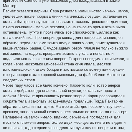
приготовил Салпес и уже несколько дней находившийся в замке
Мантер.
Расчёт оказался верным. Сера развеяла большинство чёрных шаров,
уцелевших после прорыва линии магических ловушек, остальные не
смогли быстро разрушить стены замка - камень трескался, дымился,
с него осыпались мелкие осколки, но на какое-то время атака была
остановлена. Тут-то и проявились все способности Саллеса как
мага-стихийника. Проговорив до конца длиннющее заклинание, он
обрушил перед стенами замка целую лавину огня, взметнувшегося
выше угловых башен. С чудовищным рёвом пламя не только выжгло
всё живое, на ладонь превратив землю в уголь и пепел, но и
подавило магические связи анеров. Покровы невидимости исчезли, и
когда через несколько мгновений стена огня упала, десятки
изготовившихся к атаке бойцов и застывшие со вскинутыми руками
жрецы-посори стали хорошей мишенью для файерболов Мантера и
солдатских стрел.
Через пару часов всё было кончено. Какое-то количество анеров
смогли добраться до спасительной опушки, остальных просто
добили. Чтобы не приманивать разное зверьё, барон распорядился
собрать тела и закопать их где-нибудь подальше. Тогда Рахтар не
обратил внимания на то, что Мантер отвёз две повозки с трупами в
орешник, заполонивший низину в нескольких сотнях шагов от лагеря.
Нападение на замок имело, видимо, серьёзные последствия для
местного племени анеров. Более двух месяцев их никто не видел и
не слышал, а дошедшие через десятые руки слухи говорили о том,