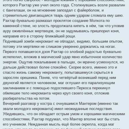
которого Рахтар уже учил около года. Столкнувшись возле развалин
с бангелаши, он на мгновение запоздал с файерболом, и
стремительно двигающаяся тварь одним ударом сломала ему шею.
Рахтар буквально размазал проклятое создание Молкота по
каменной стене, но злость продолжала кипеть в нём, так что уловив
ауру оживлённых мертвецов, он не задумываясь пришпорил коня,
направив его в сторону ближайшей рощи.
Поднявший зомби некромант не обладал, видимо, большим опытом,
потому эти мертвяки не слишком уверенно держались на ногах.
Первого попавшегося дзоя Рахтар со злобной радостью буквально
испепелил, вложив в магический удар явно избыточное количество
энергии. Ощутив покалывание в пальцах, он мрачно усмехнулся, но
дальше действовал более спокойно. Скорее всего, именно это и
спасло жизнь самому некроманту, попытавшемуся скрыться в
зарослях орешника. Поняв, что четвёртый возникший перед ним
двуногий является человеком, маг оглушил его парализующим
заклинанием и с помощью подоспевшего Перкоса перекинул
обмякшее тело некроманта через круп своего коня, отложив
разбирательства на потом.
Вечерний разговор у костра с очнувшимся Мантером (именно так
звали молодого некроманта) имел неожиданные последствия.
Убедившись, что он обладает острым умом и хорошими магическими
способностями, Рахтар подумал, что Мантер вполне мог бы стать
его учеником. Нежданная мысль ещё более окрепла, когда маг