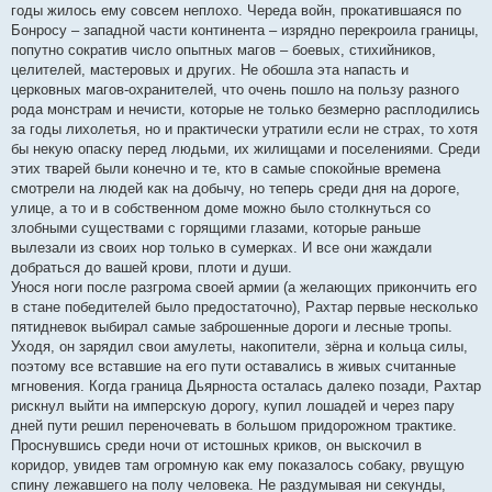
годы жилось ему совсем неплохо. Череда войн, прокатившаяся по
Бонросу – западной части континента – изрядно перекроила границы,
попутно сократив число опытных магов – боевых, стихийников,
целителей, мастеровых и других. Не обошла эта напасть и
церковных магов-охранителей, что очень пошло на пользу разного
рода монстрам и нечисти, которые не только безмерно расплодились
за годы лихолетья, но и практически утратили если не страх, то хотя
бы некую опаску перед людьми, их жилищами и поселениями. Среди
этих тварей были конечно и те, кто в самые спокойные времена
смотрели на людей как на добычу, но теперь среди дня на дороге,
улице, а то и в собственном доме можно было столкнуться со
злобными существами с горящими глазами, которые раньше
вылезали из своих нор только в сумерках. И все они жаждали
добраться до вашей крови, плоти и души.
Унося ноги после разгрома своей армии (а желающих прикончить его
в стане победителей было предостаточно), Рахтар первые несколько
пятидневок выбирал самые заброшенные дороги и лесные тропы.
Уходя, он зарядил свои амулеты, накопители, зёрна и кольца силы,
поэтому все вставшие на его пути оставались в живых считанные
мгновения. Когда граница Дьярноста осталась далеко позади, Рахтар
рискнул выйти на имперскую дорогу, купил лошадей и через пару
дней пути решил переночевать в большом придорожном трактике.
Проснувшись среди ночи от истошных криков, он выскочил в
коридор, увидев там огромную как ему показалось собаку, рвущую
спину лежавшего на полу человека. Не раздумывая ни секунды,