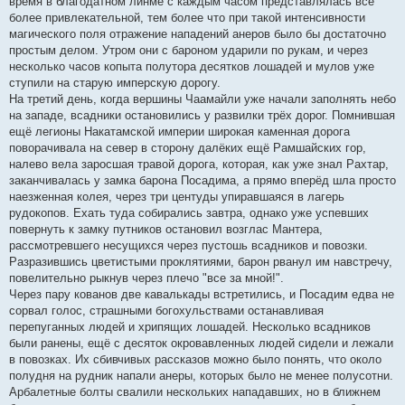
время в благодатном линме с каждым часом представлялась всё
более привлекательной, тем более что при такой интенсивности
магического поля отражение нападений анеров было бы достаточно
простым делом. Утром они с бароном ударили по рукам, и через
несколько часов копыта полутора десятков лошадей и мулов уже
ступили на старую имперскую дорогу.
На третий день, когда вершины Чаамайли уже начали заполнять небо
на западе, всадники остановились у развилки трёх дорог. Помнившая
ещё легионы Накатамской империи широкая каменная дорога
поворачивала на север в сторону далёких ещё Рамшайских гор,
налево вела заросшая травой дорога, которая, как уже знал Рахтар,
заканчивалась у замка барона Посадима, а прямо вперёд шла просто
наезженная колея, через три центуды упиравшаяся в лагерь
рудокопов. Ехать туда собирались завтра, однако уже успевших
повернуть к замку путников остановил возглас Мантера,
рассмотревшего несущихся через пустошь всадников и повозки.
Разразившись цветистыми проклятиями, барон рванул им навстречу,
повелительно рыкнув через плечо "все за мной!".
Через пару кованов две кавалькады встретились, и Посадим едва не
сорвал голос, страшными богохульствами останавливая
перепуганных людей и хрипящих лошадей. Несколько всадников
были ранены, ещё с десяток окровавленных людей сидели и лежали
в повозках. Их сбивчивых рассказов можно было понять, что около
полудня на рудник напали анеры, которых было не менее полусотни.
Арбалетные болты свалили нескольких нападавших, но в ближнем