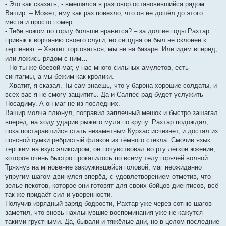
- Это как сказать, - вмешался в разговор остановившийся рядом
Вашир. – Может, ему как раз повезло, что он не дошёл до этого
места и просто помер.
- Тебе ножом по горлу больше нравится? – за долгие годы Рахтар
привык к ворчанию своего слуги, но сегодня он был не склонен к
терпению. – Хватит торговаться, мы не на базаре. Или идём вперёд,
или ложись рядом с ним…
- Но ты же боевой маг, у нас много сильных амулетов, есть
синтагмы, а мы бежим как кролики.
- Хватит, я сказал. Ты сам знаешь, что у барона хорошие солдаты, и
всех вас я не смогу защитить. Да и Салпес рад будет услужить
Посадиму. А он маг не из последних.
Вашир молча плюнул, поправил заплечный мешок и быстро зашагал
вперёд, на ходу ударив рыжего мула по крупу. Рахтар подождал,
пока постаравшийся стать незаметным Курхас исчезнет, и достал из
поясной сумки ребристый флакон из тёмного стекла. Смочив язык
терпким на вкус эликсиром, он почувствовал во рту лёгкое жжение,
которое очень быстро прокатилось по всему телу горячей волной.
Тряхнув на мгновение закружившейся головой, маг неожиданно
упругим шагом двинулся вперёд, с удовлетворением отметив, что
зелье пекотов, которое они готовят для своих бойцов диентисов, всё
так же придаёт сил и уверенности.
Получив изрядный заряд бодрости, Рахтар уже через сотню шагов
заметил, что вновь нахлынувшие воспоминания уже не кажутся
такими грустными. Да, бывали и тяжёлые дни, но в целом последние