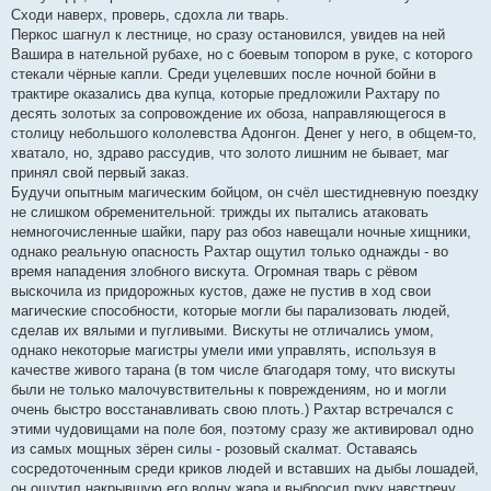
Сходи наверх, проверь, сдохла ли тварь.
Перкос шагнул к лестнице, но сразу остановился, увидев на ней
Вашира в нательной рубахе, но с боевым топором в руке, с которого
стекали чёрные капли. Среди уцелевших после ночной бойни в
трактире оказались два купца, которые предложили Рахтару по
десять золотых за сопровождение их обоза, направляющегося в
столицу небольшого кололевства Адонгон. Денег у него, в общем-то,
хватало, но, здраво рассудив, что золото лишним не бывает, маг
принял свой первый заказ.
Будучи опытным магическим бойцом, он счёл шестидневную поездку
не слишком обременительной: трижды их пытались атаковать
немногочисленные шайки, пару раз обоз навещали ночные хищники,
однако реальную опасность Рахтар ощутил только однажды - во
время нападения злобного вискута. Огромная тварь с рёвом
выскочила из придорожных кустов, даже не пустив в ход свои
магические способности, которые могли бы парализовать людей,
сделав их вялыми и пугливыми. Вискуты не отличались умом,
однако некоторые магистры умели ими управлять, используя в
качестве живого тарана (в том числе благодаря тому, что вискуты
были не только малочувствительны к повреждениям, но и могли
очень быстро восстанавливать свою плоть.) Рахтар встречался с
этими чудовищами на поле боя, поэтому сразу же активировал одно
из самых мощных зёрен силы - розовый скалмат. Оставаясь
сосредоточенным среди криков людей и вставших на дыбы лошадей,
он ощутил накрывшую его волну жара и выбросил руку навстречу