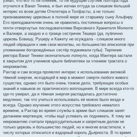
узнал, что его то ли пленник, то ли будущий спутник полтора года
отучился в Ванат Теника, и был изгнан оттуда за слишком большой
интерес ко всем детям Отелетера и Толфасты, а не только
признаваемому церковью в полной мере их старшему сыну Альфиру.
Его преподавателям очень не нравились постоянные вопросы о
почти отвергнутых последователями Верховного Хранителя Молкоте
и Валкире, а заодно и о троице сестричек Тешеро (да, публично
церковь Бовишу, Рушеру и Кажету не осуждала - слишком много
людей обращали к ним свои молитвы, но большинство епископов при
упоминании богорождённых сестёр поджимали губы). Терпение
ректора Ванат Теники окончательно лопнуло, когда Мантера застали
в закрытом для учеников крыле библиотеки за чтением трактата о
некромантии.
Рахтар и сам всегда проявлял интерес к использованию великой
тёмной энергии, исходящей в мир в момент смерти любого живого
существа, однако это было очень тонкое дело, требующее особых
знаний и навыков их практического воплощения. В мире всегда кто-то
где-то умирал, да и тёмная энергия распадалась достаточно
медленно, так что учиться использовать её можно было везде и
всегда. Однако изучение этого искусства требовало немалого
времени, а Рахтар во время службы в армии был слишком занят
деланием мертвецов, чтобы ещё успевать их поднимать. К тому же
некромантию считали предосудительным и запретным делом не
только церковь и большинство людей, но и многие властители, к
числу которых относился и вздорный король Дьярноста. В то время