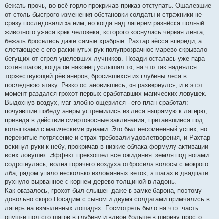
бежать прочь, во всё горло прокричав приказ отступать. Ошалевшие
от столь быстрого изменения обстановки солдаты и стражники не
сразу последовали за ним, но когда над лагерем разнёсся полный
животного ужаса крик человека, которого коснулась чёрная лента,
бежать бросились даже самые храбрые. Рахтар нёсся впереди, а
слетающее с его раскинутых рук полупрозрачное марево скрывало
бегущих от стрел уцелевших лучников. Позади осталась уже пара
сотен шагов, когда он наконец услышал то, на что так надеялся:
торжествующий рёв анеров, бросившихся из глубины леса в
последнюю атаку. Резко остановившись, он развернулся, и в этот
момент раздался грохот первых сработавших магических ловушек.
Выдохнув воздух, маг злобно ощерился - его план сработал:
почуявшие победу анеры устремились из леса напрямую к лагерю,
приведя в действие смертоносные заклинания, притаившиеся под
колышками с магическими рунами. Это был несомненный успех, но
пережитые потрясение и страх требовали удовлетворения, и Рахтар
вскинул руки к небу, прокричав в низкие облака формулу активации
всех ловушек. Эффект превзошёл все ожидания: земля под ногами
содрогнулась, волна горячего воздуха отбросила волосы с мокрого
лба, рядом упало несколько изломанных веток, а шагах в двадцати
рухнуло вырванное с корнем дерево толщиной в ладонь.
Как оказалось, грохот был слышен даже в замке барона, поэтому
довольно скоро Посадим с сыном и двумя солдатами примчались в
лагерь на взмыленных лошадях. Посмотреть было на что: часть
опушки под сто шагов в глубину и вдвое больше в ширину просто