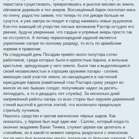
перестала существовать, превратившись в рыхлое месиво из земли,
обломков деревьев и тел анеров. Восхищённый барон похлопал мага
по плечу, радостно заявив, что теперь-то эти дикари больше не
сунутся, и уже завтра он поедет в город нанимать новых рудокопов.
Кое-что знающий об упорстве лесных великанов Рахтар остудил его
рвение, будучи уверенным, что гордые и упрямые анеры просто так
не отступятся. А потому первоочередной задачей является
укрепление лагеря по полному разряду, то есть по армейским
нормам и правилам.
На следующий день Посадим привёл около полутора сотен
работников, среди которых были и крепостные барона, и вольные
крестьяне, арендующие у него землю. Были там и выделяющиеся
своей независимостью и хорошим оружием латары - селяне,
имеющие свой участок земли, но находящиеся в частичной
юрисдикции барона (намётанный глаз Рахтара сразу увидел во
многих из них бывших солдат, получивших надел за десять-
пятнадцать, а то и двадцать лет службы). За несколько дней
напряжённой работы лагерь со всех сторон был окружён деревянной
стеной высотой в десяток локтей, что исключало прицельную
стрельбу лучников.
Нашлось средство и против магических чёрных шаров. Как
оказалось, у барона был ещё один маг - Салпес, который когда-то
окончил академию Ванат Теника, служил церкви как целитель и
стихийник, но в какой-то момент напрочь разругался с епископом,
после чего был вынужден уехать подальше от больших городов. Он