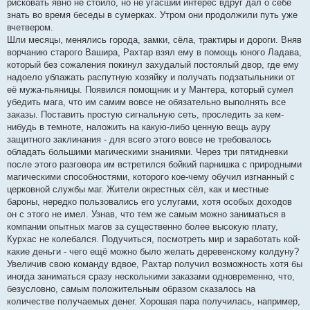
рисковать явно не стоило, но не угасший интерес вдруг дал о себе
знать во время беседы в сумерках. Утром они продолжили путь уже
вчетвером.
Шли месяцы, менялись города, замки, сёла, трактиры и дороги. Вняв
ворчанию старого Вашира, Рахтар взял ему в помощь юного Ладава,
который без сожаления покинул захудалый постоялый двор, где ему
надоело ублажать распутную хозяйку и получать подзатыльники от
её мужа-пьяницы. Появился помощник и у Мантера, который сумел
убедить мага, что им самим вовсе не обязательно выполнять все
заказы. Поставить простую сигнальную сеть, проследить за кем-
нибудь в темноте, наложить на какую-либо ценную вещь ауру
защитного заклинания - для всего этого вовсе не требовалось
обладать большими магическими знаниями. Через три пятидневки
после этого разговора им встретился бойкий парнишка с природными
магическими способностями, которого кое-чему обучил изгнанный с
церковной службы маг. Жители окрестных сёл, как и местные
бароны, нередко пользовались его услугами, хотя особых доходов
он с этого не имел. Узнав, что тем же самым можно заниматься в
компании опытных магов за существенно более высокую плату,
Курхас не колебался. Подучиться, посмотреть мир и заработать кой-
какие деньги - чего ещё можно было желать деревенскому колдуну?
Увеличив свою команду вдвое, Рахтар получил возможность хотя бы
иногда заниматься сразу несколькими заказами одновременно, что,
безусловно, самым положительным образом сказалось на
количестве получаемых денег. Хорошая пара получилась, например,