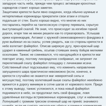
западную часть неба, прежде чем процесс активации крохотных
харварлов станет хорошо заметен.
Защитники крепости были явно озадачен, когда обычно шумные и
нетерпеливые коренжарцы прекратили свои атаки и отошли
подальше от стен. Было хорошо видно, что многие из них
постарались перейти на тангесокскую сторону перевала, скрытую
выступающей скалой. Не зная, что происходит за изгибом горной
дороги, егеря тем не менее решили как-то отреагировать. Услышав
крики коренжарцев, Актамат с кружкой свежезаваренного фандрака в
руке выбежал из-за скалы, успев увидеть, как со стороны крепости в
небо взлетает файербол. Описав широкую дугу, ярко-красный шар
ударил в каменный гребень, осыпав стоявших внизу бойцов мелкими
осколками. Танкис не сомневался, что находящийся в крепости маг
повторит атаку, поэтому лихорадочно соображал, не затронет ли
перелетевший скалу файербол площадку с личинками исачи.
Собственный опыт подсказывал ему, что изменить направление
запущенного шара практически невозможно (если, конечно, в
крепости случайно не окажется маг невероятной силы и
могущества), поэтому взлетевший выше скалы файербол неизбежно
врежется в дорогу минимум в сотне шагов от кормового поля. Придя
к этому выводу, танкис успокоился, и пока новый файербол
поднимался в небо, он продолжал пить свой фандрак, ловя
удивлённые взгляды встревоженных коренжарцев, слуг и наёмников.
Лопнувший с громким треском огненный шар не принёс значимого
ущерба, если не считать нескольких убитых и раненых коренжарцев.