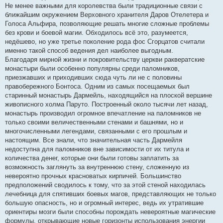
Не менее важными для королевства были традиционные связи с
ближайшим окружением Верховного хранителя Даров Отелетера и
Голоса Альфира, позволяющие решать многие сложные проблемы
без крови и боевой магии. Обходилось всё это, разумеется,
недёшево, но уже третье поколение рода фос Сгорцатов считали
именно такой способ ведения дел наиболее выгодным.
Благодаря мирной жизни и покровительству церкви раквератские
монастыри были особенно популярны среди паломников,
приезжавших и приходивших сюда чуть ли не с половины
правобережного Бонтоса. Одним из самых посещаемых был
старинный монастырь Дармейль, находящийся на плоской вершине
живописного холма Паруто. Построенный около тысячи лет назад,
монастырь производил огромное впечатление на паломников не
только своими величественными стенами и башнями, но и
многочисленными легендами, связанными с его прошлым и
настоящим. Все знали, что значительная часть Дармейля
недоступна для паломников вне зависимости от их титула и
количества денег, которые они были готовы заплатить за
возможность заглянуть за внутреннюю стену, сложенную из
невероятно прочных красноватых кирпичей. Большинство
предположений сводилось к тому, что за этой стеной находилась
лечебница для спятивших боевых магов, представляющих не только
большую опасность, но и огромный интерес, ведь их утратившие
ориентиры мозги были способны порождать невероятные магические
формулы, открывающие новые горизонты использования энергии