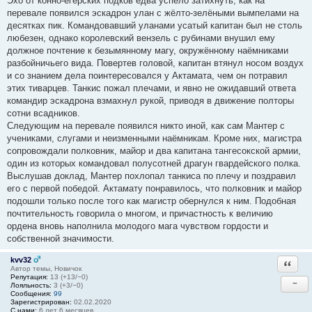
Эхо от конно-егерских подков едва успело затихнуть, как на
перевале появился эскадрон улан с жёлто-зелёными вымпелами на
десятках пик. Командовавший уланами усатый капитан был не столь
любезен, однако королевский вензель с рубинами внушил ему
должное почтение к безымянному магу, окружённому наёмниками
разбойничьего вида. Повертев головой, капитан втянул носом воздух
и со знанием дела поинтересовался у Актамата, чем он потравил
этих тиварцев. Танкис пожал плечами, и явно не ожидавший ответа
командир эскадрона взмахнул рукой, приводя в движение полторы
сотни всадников.
Следующим на перевале появился никто иной, как сам Мантер с
учениками, слугами и неизменными наёмникам. Кроме них, магистра
сопровождали полковник, майор и два капитана тангесокской армии,
один из которых командовал полусотней драгун гвардейского полка.
Выслушав доклад, Мантер похлопал танкиса по плечу и поздравил
его с первой победой. Актамату понравилось, что полковник и майор
подошли только после того как магистр обернулся к ним. Подобная
почтительность говорила о многом, и причастность к величию
ордена вновь наполнила молодого мага чувством гордости и
собственной значимости.
kvv32
Ответи
Автор темы, Новичок
Репутация:
13 (+13/−0)
−
Лояльность:
3 (+3/−0)
Сообщения:
99
Зарегистрирован:
02.02.2020
С нами:
6 лет 6 месяцев