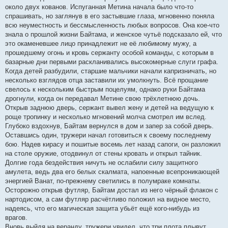
около двух кованов. Испуганная Метина начала было что-то
спрашивать, но заглянув в его застывшие глаза, мгновенно поняла
всю неуместность и бессмысленность любых вопросов. Она кое-что
знала о прошлой жизни Байтама, и женское чутьё подсказало ей, что
это окаменевшее лицо принадлежит не её любимому мужу, а
прошедшему огонь и кровь сержанту особой команды, с которым в
базарные дни первыми раскланивались высокомерные слуги графа.
Когда детей разбудили, старшие мальчики начали капризничать, но
несколько взглядов отца заставили их умолкнуть. Всё прощание
свелось к нескольким быстрым поцелуям, однако руки Байтама
дрогнули, когда он передавал Метине свою трёхлетнюю дочь.
Открыв заднюю дверь, сержант вывел жену и детей на ведущую к
роще тропинку и несколько мгновений молча смотрел им вслед.
Глубоко вздохнув, Байтам вернулся в дом и запер за собой дверь.
Оставшись один, тружери начал готовиться к своему последнему
бою. Надев кирасу и пошитые восемь лет назад сапоги, он разложил
на столе оружие, отодвинул от стены кровать и открыл тайник.
Долгие года бездействия ничуть не ослабили силу защитного
амулета, ведь два его белых скалмата, напоенные всепроникающей
энергией Ванат, по-прежнему светились в полумраке комнаты.
Осторожно открыв футляр, Байтам достал из него чёрный флакон с
нартодисом, а сам футляр расчётливо положил на видное место,
надеясь, что его магическая защита убьёт ещё кого-нибудь из
врагов.
Вновь выйдя на веранду, тружери увидел, что три плота плывут