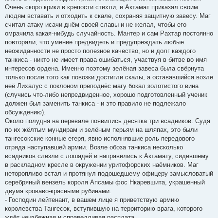
Очень скоро крики в крепости стихли, и Актамат приказал своим
людям вставать и отходить к скале, сохраняя защитную завесу. Маг
считал атаку исачи днём своей славы и не желал, чтобы его
омрачила какая-нибудь случайность. Мантер и сам Рахтар постоянно
повторяли, что умение предвидеть и предупреждать любые
неожиданности не просто полезное качество, но и долг каждого
танкиса - никто не имеет права ошибаться, участвуя в битве во имя
интересов ордена. Именно поэтому зелёная завеса была свёрнута
только после того как повозки достигли скалы, а остававшийся возле
неё Лихалус с поклоном преподнёс магу бокал золотистого вина
(случись что-либо непредвиденное, хорошо подготовленный ученик
должен был заменить танкиса - и это правило не подлежало
обсуждению).
Около полудня на перевале появились десятка три всадников. Судя
по их жёлтым мундирам и зелёным перьям на шляпах, это были
тангесокские конные егеря, явно исполнявшие роль передового
отряда наступавшей армии. Возле обоза танкиса несколько
всадников слезли с лошадей и направились к Актамату, сидевшему
в раскладном кресле в окружении уритофорских наёмников. Маг
неторопливо встал и протянул подошедшему офицеру замысловатый
серебряный вензель короля Апсамы фос Нкаревшита, украшенный
двумя кроваво-красными рубинами.
- Господин лейтенант, в вашем лице я приветствую армию
королевства Тангесок, вступившую на территорию врага, которого
ждёт неизбежная и справедливая расплата.