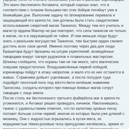
Это мало беспокоило Актамата, который хорошо знал, что в
соответствии с планом большинство этих бойцов погибнут уже в
ближайшие дни. Выполнив задачу по блокированию перевала и
защищающей его крепости, они должны были стать свидетелями
использования секретной магии Танкилоо. Между тем его учитель и
магистр ордена Мантер не раз повторял, что сила танкисов не только
в магии, но и в окружающей их тайне. И чем меньше люди будут
знать о реальном могуществе Танкилоо, тем быстрее орден сможет
достичь всех свои целей. Именно поэтому через два дня люди
Брашитара будут брошены на штурм укреплений, возведённых
тиварцами вокруг лагеря рудокопов и плавильных мастерских.
Шпионы сообщили, что охраны там не так много, зато магических
ловушек предостаточно. Воодушевлённые первой победой,
коренжарцы пойдут в атаку напролом, и мало кто из них останется в
живых. Стражники добьют уцелевших, а после полудня туда
подойдёт пехотный полк под жёлто-бело-зелёным знаменем
Тангесока, солдаты которого при помощи боевых магов сотрут
тиварцев с лица земли.
После столь же бесполезного третьего файербола маг в крепости
угомонился, и Актамат решил проведать личинок. Наклонившись,
танкис с удовольствием отметил, что по залитому кровью песку
ползает больше сотни червей, многие из которых были уже длиной с
мизинец. Они с жадностью вгрызались в куски мяса, их
морщинистые тёмно-розовые тела причудливо изгибались, время от