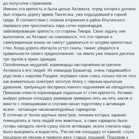
до полусотни стражников.
Именно эта крепость и была целью Актамата, отряд которого должен
был открыть дорогу армии Тангесока, уже подходившей в горной
гряде. В соответствии с планом вторжения в район Илугинского
перевала уже просочилась пара сотен коренжарцев,
заблокировавших крепость со стороны Тивара. Свою задачу они
выполнили, но Актамат не сомневался, что эти горячие и
самоуверенные воины не смогут удержаться от штурма крепостных
стен. Когда дорога обогнула уступ скалы, танкис убедился в
правильности своего предположения - на земле уже лежало десятка
три трупов в ярких одеждах.
Озлобленные неудачей, коренжарцы насторожённо встретили
Актамата и его людей. Их командир Брашитар, очень гордившийся
родством с королём Ранджи, поубавил свою спесь только после того
как внимательно осмотрел золотую бляху с чёрным крылатым
драконом, требующую беспрекословного подчинения её обладателю.
Приказав отвести коренжарцев подальше от стен крепости, Актамат
выбрал ровную площадку размером примерно пять на пять шагов и
вместе с помощниками и слугами начал подготовку к активации
исачи - летающих насекомоподобных харварлов.
В отличие от более крупных монстров, личинки которых заранее
помещались в тела людей или животных, а сами харварлы были
готовы нападать почти сразу после активации, исачи сначала надо
было выкормить и вырастить. Расчистив площадку от камней, слуги
посыпали её песком и привели двух старых лошадей. Подозвав к