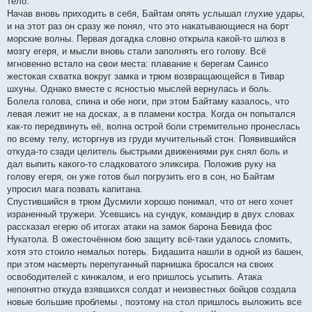
тело.
Начав вновь приходить в себя, Байтам опять услышал глухие удары,
и на этот раз он сразу же понял, что это накатывающиеся на борт
морские волны. Первая догадка словно открыла какой-то шлюз в
мозгу егеря, и мысли вновь стали заполнять его голову. Всё
мгновенно встало на свои места: плавание к берегам Саинсо
жестокая схватка вокруг замка и трюм возвращающейся в Тивар
шхуны. Однако вместе с ясностью мыслей вернулась и боль.
Болела голова, спина и обе ноги, при этом Байтаму казалось, что
левая лежит не на досках, а в пламени костра. Когда он попытался
как-то передвинуть её, волна острой боли стремительно пронеслась
по всему телу, исторгнув из груди мучительный стон. Появившийся
откуда-то сзади целитель быстрыми движениями рук снял боль и
дал выпить какого-то сладковатого эликсира. Положив руку на
голову егеря, он уже готов был погрузить его в сон, но Байтам
упросил мага позвать капитана.
Спустившийся в трюм Дусмили хорошо понимал, что от него хочет
израненный тружери. Усевшись на сундук, командир в двух словах
рассказал егерю об итогах атаки на замок барона Бевида фос
Нукатола. В ожесточённом бою защиту всё-таки удалось сломить,
хотя это стоило немалых потерь. Бидашита нашли в одной из башен,
при этом насмерть перепуганный парнишка бросался на своих
освободителей с кинжалом, и его пришлось усыпить. Атака
непонятно откуда взявшихся солдат и неизвестных бойцов создала
новые большие проблемы , поэтому на стол пришлось выложить все