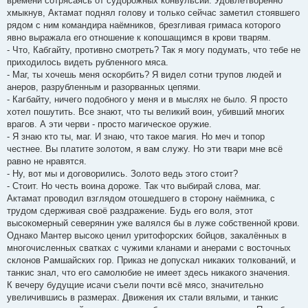
времени сотрясаясь от судорожных конвульсий. Удовлетворённо
хмыкнув, Актамат поднял голову и только сейчас заметил стоявшего
рядом с ним командира наёмников, брезгливая гримаса которого
явно выражала его отношение к копошащимся в крови тварям.
- Что, Кабгайту, противно смотреть? Так я могу подумать, что тебе не
приходилось видеть рубленного мяса.
- Маг, ты хочешь меня оскорбить? Я видел сотни трупов людей и
анеров, разрубленным и разорванных цепями.
- Кагбайту, ничего подобного у меня и в мыслях не было. Я просто
хотел пошутить. Все знают, что ты великий воин, убивший многих
врагов. А эти черви - просто магическое оружие.
- Я знаю кто ты, маг. И знаю, что такое магия. Но меч и топор
честнее. Вы платите золотом, я вам служу. Но эти твари мне всё
равно не нравятся.
- Ну, вот мы и договорились. Золото ведь этого стоит?
- Стоит. Но честь воина дороже. Так что выбирай слова, маг.
Актамат проводил взглядом отошедшего в сторону наёмника, с
трудом сдерживая своё раздражение. Будь его воля, этот
высокомерный северянин уже валялся бы в луже собственной крови.
Однако Мантер высоко ценил уритофорских бойцов, закалённых в
многочисленных сватках с чужими кланами и анерами с восточных
склонов Рамшайских гор. Приказ не допускал никаких толкований, и
танкис знал, что его самолюбие не имеет здесь никакого значения.
К вечеру будущие исачи съели почти всё мясо, значительно
увеличившись в размерах. Движения их стали вялыми, и танкис