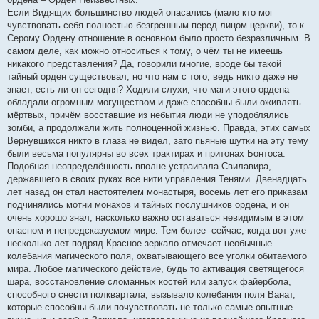
Если Видящих большинство людей опасались (мало кто мог
чувствовать себя полностью безгрешным перед лицом церкви), то к
Серому Ордену отношение в основном было просто безразличным. В
самом деле, как можно относиться к тому, о чём ты не имеешь
никакого представления? Да, говорили многие, вроде бы такой
тайный орден существовал, но что нам с того, ведь никто даже не
знает, есть ли он сегодня? Ходили слухи, что маги этого ордена
обладали огромным могуществом и даже способны были оживлять
мёртвых, причём восставшие из небытия люди не уподоблялись
зомби, а продолжали жить полноценной жизнью. Правда, этих самых
Вернувшихся никто в глаза не видел, зато пьяные шутки на эту тему
были весьма популярны во всех трактирах и притонах Бонтоса.
Подобная неопределённость вполне устраивала Свилавира,
державшего в своих руках все нити управления Тенями. Двенадцать
лет назад он стал настоятелем монастыря, восемь лет его приказам
подчинялись мотни монахов и тайных послушников ордена, и он
очень хорошо знал, насколько важно оставаться невидимым в этом
опасном и непредсказуемом мире. Тем более -сейчас, когда вот уже
несколько лет подряд Красное зеркало отмечает необычные
колебания магического поля, охватывающего все уголки обитаемого
мира. Любое магического действие, будь то активация светящегося
шара, восстановление сломанных костей или запуск файербола,
способного снести полквартала, вызывало колебания поля Ванат,
которые способны были почувствовать не только самые опытные