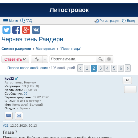
Литостровок
Меню
FAQ
Регистрация
Вход
Черная тень Рандери
Список разделов
Мастерская
"Песочница"
Ответить
1
2
3
4
5
6
Первое новое сообщение
• 105 сообщений
kvv32
Ответи
Автор темы, Новичок
Репутация:
13 (+13/−0)
−
Лояльность:
3 (+3/−0)
Сообщения:
99
Зарегистрирован:
02.02.2020
С нами:
6 лет 6 месяцев
Имя:
Круковский Валерий
Откуда:
г. Брянск
Отправить личное сообщение
Отправить email
#21
12.06.2020, 20:13
Глава 7
Первое, что Байтам услышал, придя в себя, были глухие