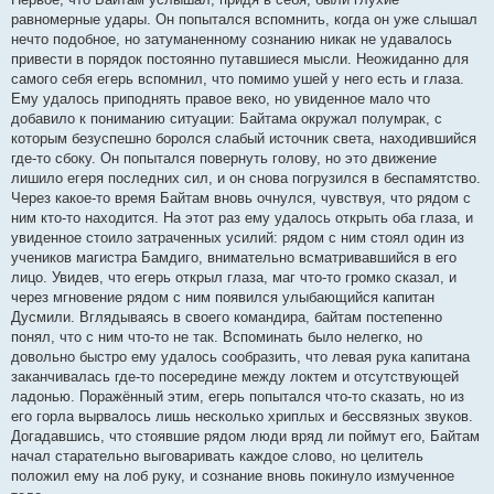
равномерные удары. Он попытался вспомнить, когда он уже слышал
нечто подобное, но затуманенному сознанию никак не удавалось
привести в порядок постоянно путавшиеся мысли. Неожиданно для
самого себя егерь вспомнил, что помимо ушей у него есть и глаза.
Ему удалось приподнять правое веко, но увиденное мало что
добавило к пониманию ситуации: Байтама окружал полумрак, с
которым безуспешно боролся слабый источник света, находившийся
где-то сбоку. Он попытался повернуть голову, но это движение
лишило егеря последних сил, и он снова погрузился в беспамятство.
Через какое-то время Байтам вновь очнулся, чувствуя, что рядом с
ним кто-то находится. На этот раз ему удалось открыть оба глаза, и
увиденное стоило затраченных усилий: рядом с ним стоял один из
учеников магистра Бамдиго, внимательно всматривавшийся в его
лицо. Увидев, что егерь открыл глаза, маг что-то громко сказал, и
через мгновение рядом с ним появился улыбающийся капитан
Дусмили. Вглядываясь в своего командира, байтам постепенно
понял, что с ним что-то не так. Вспоминать было нелегко, но
довольно быстро ему удалось сообразить, что левая рука капитана
заканчивалась где-то посередине между локтем и отсутствующей
ладонью. Поражённый этим, егерь попытался что-то сказать, но из
его горла вырвалось лишь несколько хриплых и бессвязных звуков.
Догадавшись, что стоявшие рядом люди вряд ли поймут его, Байтам
начал старательно выговаривать каждое слово, но целитель
положил ему на лоб руку, и сознание вновь покинуло измученное