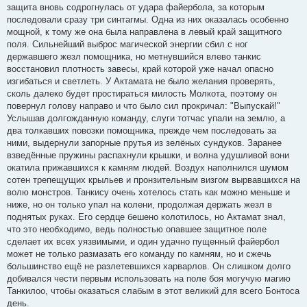
защита вновь содрогнулась от удара файербола, за которым
последовали сразу три синтагмы. Одна из них оказалась особенно
мощной, к тому же она была направлена в левый край защитного
поля. Сильнейший выброс магической энергии сбил с ног
державшего жезл помощника, но метнувшийся влево танкис
восстановил плотность завесы, край которой уже начал опасно
изгибаться и светлеть. У Актамата не было желания проверять,
сколь далеко будет простираться милость Молкота, поэтому он
повернул голову направо и что было сил прокричал: "Выпускай!"
Услышав долгожданную команду, слуги тотчас упали на землю, а
два толкавших повозки помощника, прежде чем последовать за
ними, выдернули запорные прутья из зелёных сундуков. Заранее
взведённые пружины распахнули крышки, и волна удушливой вони
окатила прижавшихся к камням людей. Воздух наполнился шумом
сотен трепещущих крыльев и пронзительным визгом вырвавшихся на
волю монстров. Танкису очень хотелось стать как можно меньше и
ниже, но он только упал на колени, продолжая держать жезл в
поднятых руках. Его сердце бешено колотилось, но Актамат знал,
что это необходимо, ведь полностью опавшее защитное поле
сделает их всех уязвимыми, и один удачно пущенный файербол
может не только размазать его команду по камням, но и сжечь
большинство ещё не разлетевшихся харварлов. Он слишком долго
добивался чести первым использовать на поле боя могучую магию
Танкилоо, чтобы оказаться слабым в этот великий для всего Бонтоса
день.