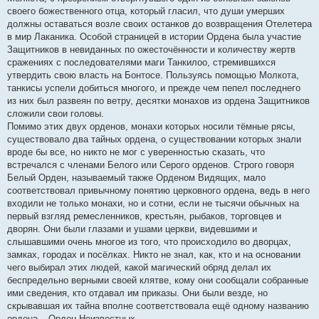
своего божественного отца, который гласил, что души умерших
должны оставаться возле своих останков до возвращения Отелетера
в мир Лаканика. Особой страницей в истории Ордена была участие
Защитников в невиданных по ожесточённости и количеству жертв
сражениях с последователями маги Танкилоо, стремившихся
утвердить свою власть на Бонтосе. Пользуясь помощью Молкота,
танкисы успели добиться многого, и прежде чем пепел последнего
из них был развеян по ветру, десятки монахов из ордена Защитников
сложили свои головы.
Помимо этих двух орденов, монахи которых носили тёмные рясы,
существовало два тайных ордена, о существовании которых знали
вроде бы все, но никто не мог с уверенностью сказать, что
встречался с членами Белого или Серого орденов. Строго говоря
Белый Орден, называемый также Орденом Видящих, мало
соответствовал привычному понятию церковного ордена, ведь в него
входили не только монахи, но и сотни, если не тысячи обычных на
первый взгляд ремесленников, крестьян, рыбаков, торговцев и
дворян. Они были глазами и ушами церкви, видевшими и
слышавшими очень многое из того, что происходило во дворцах,
замках, городах и посёлках. Никто не знал, как, кто и на основании
чего выбирал этих людей, какой магический обряд делал их
беспредельно верными своей клятве, кому они сообщали собранные
ими сведения, кто отдавал им приказы. Они были везде, но
скрывавшая их тайна вполне соответствовала ещё одному названию
ордена – Орден Неизвестных.