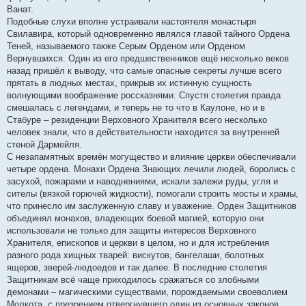
Ванат.
Подобные слухи вполне устраивали настоятеля монастыря
Свилавира, который одновременно являлся главой тайного Ордена
Теней, называемого также Серым Орденом или Орденом
Вернувшихся. Один из его предшественников ещё несколько веков
назад пришёл к выводу, что самые опасные секреты лучше всего
прятать в людных местах, прикрыв их истинную сущность
волнующими воображение россказнями. Спустя столетия правда
смешалась с легендами, и теперь не то что в Каулоне, но и в
Стабуре – резиденции Верховного Хранителя всего несколько
человек знали, что в действительности находится за внутренней
стеной Дармейля.
С незапамятных времён могущество и влияние церкви обеспечивали
четыре ордена. Монахи Ордена Знающих лечили людей, боролись с
засухой, пожарами и наводнениями, искали залежи руды, угля и
сителы (вязкой горючей жидкости), помогали строить мосты и храмы,
что принесло им заслуженную славу и уважение. Орден Защитников
объединял монахов, владеющих боевой магией, которую они
использовали не только для защиты интересов Верховного
Хранителя, епископов и церкви в целом, но и для истребления
разного рода хищных тварей: вискутов, бангелаши, болотных
ящеров, зверей-людоедов и так далее. В последние столетия
Защитникам всё чаще приходилось сражаться со злобными
демонами – магическими существами, порождаемыми своеволием
Молкота, с презрением отвергнувшего один из основных законов