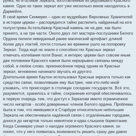
рунка, но и особые Зеркала, изготовленные из редчайшего Красного
камня. Одно из таких зеркал вот уже несколько веков находилось в
Дармейле.
В своё время Сенмериз – один из мудрейших Верховных Хранителей
в истории церкви – распорядился тайно распилить найденный на юге
полуострова Астельбажор Красный камень не на две, как было
принято, а на три части. Около двух лет мастера–послушники Белого
Ордена пилили невиданный ранее магический артефакт длиной
более двух локтей, почти столько же времени ушло на полировку
Зеркал. Тогда ещё не знали о способностях Красных зеркал
отмечать колебания поля Ванат, и интерес церкви был совсем иным:
две половинки Красного камня были неразрывно связаны между
собой, и любое слово, произнесённое перед одним из Красных
зеркал, мгновенно начинало звучать из другого.
Длительное время Каулон использовал Красные зеркала только как
средство связи, позволявшее ему быстрее, чем кто-либо иной
узнавать, что происходит в столицах соседних государств. Всё это,
разумеется, хранилось в тайне, сохранение которой обеспечивалось
в первую очередь тем, что доступ к Зеркалам имело ограниченное
число нигартов - особо доверенных членов Белого ордена. Проблемы
была в том, что имевшиеся в Старбуре относительно небольшие
Зеркала не обеспечивали надёжной связи с отдалёнными городами,
донося до нигартов только невнятное и едва слышное бормотание.
Когда Сенмериз узнал о находке огромного Красного камня, он
понял, что у него появилась возможность решить сразу две давно