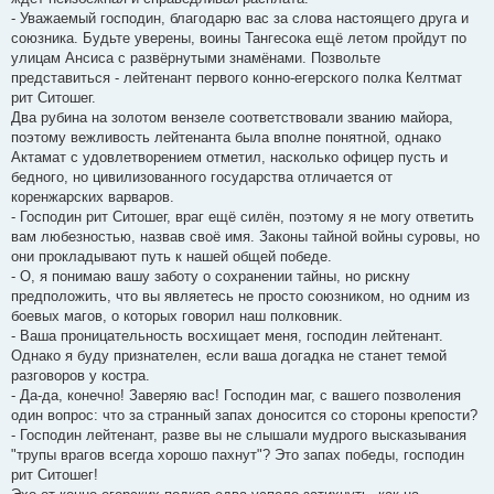
- Уважаемый господин, благодарю вас за слова настоящего друга и
союзника. Будьте уверены, воины Тангесока ещё летом пройдут по
улицам Ансиса с развёрнутыми знамёнами. Позвольте
представиться - лейтенант первого конно-егерского полка Келтмат
рит Ситошег.
Два рубина на золотом вензеле соответствовали званию майора,
поэтому вежливость лейтенанта была вполне понятной, однако
Актамат с удовлетворением отметил, насколько офицер пусть и
бедного, но цивилизованного государства отличается от
коренжарских варваров.
- Господин рит Ситошег, враг ещё силён, поэтому я не могу ответить
вам любезностью, назвав своё имя. Законы тайной войны суровы, но
они прокладывают путь к нашей общей победе.
- О, я понимаю вашу заботу о сохранении тайны, но рискну
предположить, что вы являетесь не просто союзником, но одним из
боевых магов, о которых говорил наш полковник.
- Ваша проницательность восхищает меня, господин лейтенант.
Однако я буду признателен, если ваша догадка не станет темой
разговоров у костра.
- Да-да, конечно! Заверяю вас! Господин маг, с вашего позволения
один вопрос: что за странный запах доносится со стороны крепости?
- Господин лейтенант, разве вы не слышали мудрого высказывания
"трупы врагов всегда хорошо пахнут"? Это запах победы, господин
рит Ситошег!