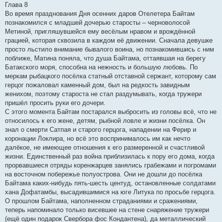
Глава 8
Во время празднования Дня осенних даров Отелетера Байтам
познакомился с младшей дочерью старосты – черноволосой
Метиной, пригляшувшейся ему весёлым нравом и врождённой
грацией, которая сквозила в каждом её движении. Сначала девушке
просто льстило внимание бывалого воина, но познакомившись с ним
поближе, Матина поняла, что душа Байтама, оттаявшая на берегу
Батакского моря, способна на нежность и большую любовь. По
меркам рыбацкого посёлка статный отставной сержант, которому сам
герцог пожаловал каменный дом, был на редкость завидным
женихом, поэтому староста не стал раздумывать, когда тружери
пришёл просить руки его дочери.
С этого момента Байтам постарался выбросить из головы всё, что не
относилось к его жене, детям, рыбной ловле и жизни посёлка. Он
знал о смерти Сатпая и старого герцога, нападении на Ферир и
коронации Локлира, но всё это воспринималось им как нечто
далёкое, не имеющее отношения к его размеренной и счастливой
жизни. Единственный раз война приблизилась к пору его дома, когда
прорвавшиеся отряды коренжарцев занялись грабежами и погромами
на восточном побережье полуострова. Они не дошли до посёлка
Байтама каких-нибудь пять-шесть центуд, остановленные солдатами
хана Дофатамбы, высадившимися на юге Литука по просьбе герцога.
О прошлом Байтама, наполненном страданиями и сражениями,
теперь напоминало только висевшее на стене снаряжение тружери
(ещё один подарок Свербора фос Кондантена), да металлический