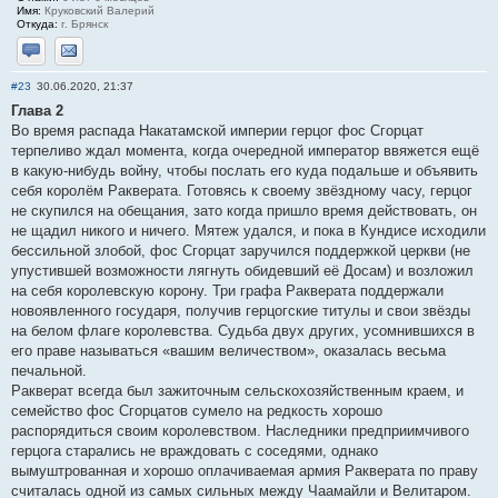
Имя:
Круковский Валерий
Откуда:
г. Брянск
Отправить личное сообщение
Отправить email
#23
30.06.2020, 21:37
Глава 2
Во время распада Накатамской империи герцог фос Сгорцат
терпеливо ждал момента, когда очередной император ввяжется ещё
в какую-нибудь войну, чтобы послать его куда подальше и объявить
себя королём Ракверата. Готовясь к своему звёздному часу, герцог
не скупился на обещания, зато когда пришло время действовать, он
не щадил никого и ничего. Мятеж удался, и пока в Кундисе исходили
бессильной злобой, фос Сгорцат заручился поддержкой церкви (не
упустившей возможности лягнуть обидевший её Досам) и возложил
на себя королевскую корону. Три графа Ракверата поддержали
новоявленного государя, получив герцогские титулы и свои звёзды
на белом флаге королевства. Судьба двух других, усомнившихся в
его праве называться «вашим величеством», оказалась весьма
печальной.
Ракверат всегда был зажиточным сельскохозяйственным краем, и
семейство фос Сгорцатов сумело на редкость хорошо
распорядиться своим королевством. Наследники предприимчивого
герцога старались не враждовать с соседями, однако
вымуштрованная и хорошо оплачиваемая армия Ракверата по праву
считалась одной из самых сильных между Чаамайли и Велитаром.