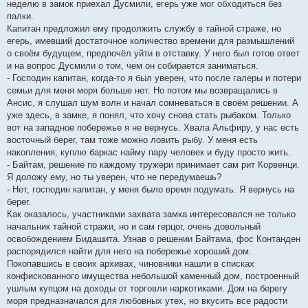
неделю в замок приехал Дусмили, егерь уже мог обходиться без
палки.
Капитан предложил ему продолжить службу в тайной страже, но
егерь, имевший достаточное количество времени для размышлений
о своём будущем, предпочёл уйти в отставку. У него был готов ответ
и на вопрос Дусмили о том, чем он собирается заниматься.
- Господин капитан, когда-то я был уверен, что после галеры и потери
семьи для меня моря больше нет. Но потом мы возвращались в
Ансис, я слушал шум волн и начал сомневаться в своём решении. А
уже здесь, в замке, я понял, что хочу снова стать рыбаком. Только
вот на западное побережье я не вернусь. Хвала Альфиру, у нас есть
восточный берег, там тоже можно ловить рыбу. У меня есть
накопления, куплю баркас найму пару человек и буду просто жить.
- Байтам, решение по каждому тружери принимает сам рит Корвенци.
Я доложу ему, но ты уверен, что не передумаешь?
- Нет, господин капитан, у меня было время подумать. Я вернусь на
берег.
Как оказалось, участниками захвата замка интересовался не только
начальник тайной стражи, но и сам герцог, очень довольный
освобождением Бидашита. Узнав о решении Байтама, фос Контанден
распорядился найти для него на побережье хороший дом.
Покопавшись в своих архивах, чиновники нашли в списках
конфискованного имущества небольшой каменный дом, построенный
ушлым купцом на доходы от торговли наркотиками. Дом на берегу
моря предназначался для любовных утех, но вкусить все радости