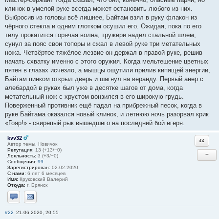
клинок в умелой руке всегда может остановить любого из них.
Выбросив из головы всё лишнее, Байтам взял в руку флакон из
чёрного стекла и одним глотком осушил его. Ожидая, пока по его
телу прокатится горячая волна, тружери надел стальной шлем,
сунул за пояс свои топоры и сжал в левой руке три метательных
ножа. Четвёртое тяжёлое лезвие он держал в правой руке, решив
начать схватку именно с этого оружия. Когда мельтешение цветных
пятен в глазах исчезло, а мышцы ощутили прилив кипящей энергии,
Байтам пинком открыл дверь и шагнул на веранду. Первый анер с
алебардой в руках был уже в десятке шагов от дома, когда
метательный нож с хрустом вонзился в его широкую грудь.
Поверженный противник ещё падал на прибрежный песок, когда в
руке Байтама оказался новый клинок, и летнюю ночь разорвал крик
«Гояр!» - свирепый рык вышедшего на последний бой егеря.
kvv32
Ответи
Автор темы, Новичок
Репутация:
13 (+13/−0)
−
Лояльность:
3 (+3/−0)
Сообщения:
99
Зарегистрирован:
02.02.2020
С нами:
6 лет 6 месяцев
Имя:
Круковский Валерий
Откуда:
г. Брянск
Отправить личное сообщение
Отправить email
#22
21.06.2020, 20:55