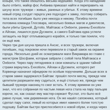
козыри, что также обошлось весьма недёшево. Когда это нападение
было отбито, майор фос Анбанва приказал найти и переправить на
шхуну всех тружери – живых, раненых и убитых. К этому времени
новый отряд солдат герцога уже подходил к замку, поэтому собирать
тела всех погибших было уже некогда и некому. Погибла почти
половина команда Глосовара, несколько боевых магов и диентисов,
были убиты Циуной, Дутобо, Майтакас и Онбонти, ранены Енхоболн
и Айгиан, лишился руки Дусмили, а самого Байтама едва успели
затащить на борт отплывающего корабля, и только там поняли, что
он ещё жив.
Через три дня шхуна пришла в Ансис, и всех тружери, включая
погибших, под покровом ночи перевезли в старый замок на окраине
города. Несколько дней их осматривали маги Викрамара во главе с
магистром Шосфаем, которые забрали с собой тела Майтакаса и
Онбонти. Через пару пятидневок в свои комнаты в здании тайной
стражи вернулись Енхоболн, Айгиан и Дусмили, которого рит
Корвенци назначил офицером по особым поручениям. Дольше всех в
старом замке задержался Байтам: прошёл почти месяц, прежде чем
целители разрешили ему садиться, и ещё столько же, прежде чем
бывший тружери наконец-то смог встать. К этому времени он уже
знал, что его собранная по частым левая нога стала на пару пальцев
короче, но, как сказал ему мастер-сержант Фуслат, это было всё
равно лучше, чем деревянная нога. Он же нашёл сапожника, который
сделал пару сапог, левый из которых имел намного более толстую
подошву. Байтам быстро приспособился к новой обуви, и когда через