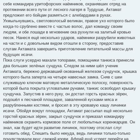
себе командира уритофорских наёмников, охранявших отряд на
протяжении всего пути от лесного лагеря в Турдуше, Актамат
предложил его бойцам размяться с алебардами в руках.
Ухмыльнувшись, светловолосый великан, правое ухо которого было
когда-то срублено вместе с частью волос, дал команду своим
людям, и обе лошади в мгновение ока рухнули на залитый кровью
песок. Нанеся ещё несколько ударов, наёмники разрубили животных
на части и с довольным видом отошли в сторону, предоставив
слугам Актамата завершить приготовление питательной массы для
будущих исачи.
Пока слуги усердно махали топорами, помощники танкиса принесли
два больших зелёных сундука. Следом за ними шёл ученик
Актамата, бережно державший окованный железом сундучок, крышка
которого была заперта на четыре навесных замка. Сняв с шеи
служившую ключом матовую металлическую полоску, поверхность
которой была покрыта угловатыми рунами, танкис освободил крышку
сундучка. Запустив в него руку, он достал горсть красных зёрен,
подошёл к песчаной площадке, заваленной кусками мяса и
разрубленными костями, и бросил в эту кровавую кашу личинки
исачи. Обойдя вокруг площадки, Актамат рассыпал ещё несколько
горстей красных зёрен, закрыл сундучок и приказал командиру
наёмников охранять кормовое поле от любопытных коренжарцев. Он
знал, как будет идти развитие личинок, поэтому отослал слуг
готовить обед. Спешить было некуда, ведь личинки только-только
почувствовали вкус свежей крови, Афрай ещё успеет перейти на