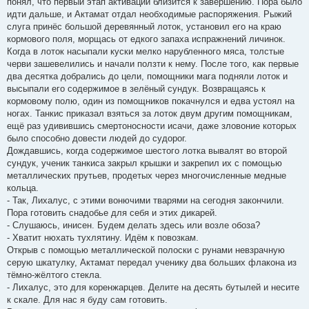
понял, что первый этап активации близится к завершению. Пора было
идти дальше, и Актамат отдал необходимые распоряжения. Рыжий
слуга принёс большой деревянный лоток, установил его на краю
кормового поля, морщась от едкого запаха испражнений личинок.
Когда в лоток насыпали куски мелко нарубленного мяса, толстые
черви зашевелились и начали ползти к нему. После того, как первые
два десятка добрались до цели, помощники мага подняли лоток и
высыпали его содержимое в зелёный сундук. Возвращаясь к
кормовому полю, один из помощников покачнулся и едва устоял на
ногах. Танкис приказал взяться за лоток двум другим помощникам,
ещё раз удивившись смертоносности исачи, даже зловоние которых
было способно довести людей до судорог.
Дождавшись, когда содержимое шестого лотка вывалят во второй
сундук, ученик танкиса закрыл крышки и закрепил их с помощью
металлических прутьев, продетых через многочисленные медные
кольца.
- Так, Лихалус, с этими вонючими тварями на сегодня закончили.
Пора готовить снадобье для себя и этих дикарей.
- Слушаюсь, инисен. Будем делать здесь или возле обоза?
- Хватит нюхать тухлятину. Идём к повозкам.
Открыв с помощью металлической полоски с рунами невзрачную
серую шкатулку, Актамат передал ученику два больших флакона из
тёмно-жёлтого стекла.
- Лихалус, это для коренжарцев. Делите на десять бутылей и несите
к скале. Для нас я буду сам готовить.