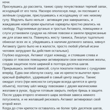
ночи.
Проснувшись до рассвета, танкис сразу почувствовал терпкий запах,
исходящий от его тела. Наскоро ополоснув лицо, он поспешил к
зелёным сундукам, прислушиваясь к исходящему от них низкому
гулу. Медлить было нельзя - активация уже завершилась, и
жаждавшие новой крови крылатые харварлы яростно рвались на
свободу. Подгоняемые руганью и тростью Актамата, помощники и
слуги установили сундуки на лёгкие повозки и заняли предписанные
им для атаки места. Повинуясь жесту танкиса, Лихалук тщательно
обнюхал всех их и, убедившись в наличии должного запаха, кивнул
Актамату (дело было не в жалости, просто любой убитый исачи
человек затруднил бы действия остальных).
Глубоко вздохнув, Актамат отдал команду, и стоявшие слева и
справа от повозок помощники активировали свои магические жезлы,
создав защитное поле шириной в полтора десятка шагов.
Прикрывшись зелёной завесой, слуги покатили повозки с сундуками
вперёд. Едва они обогнули скалу, как из крепости вылетел ярко-
красный файербол, ударивший в самый центр защиты. Такнис
ожидал этого (при неясности ситуации всегда целятся в центр
объекта), поэтому шёл между повозками с двумя магическими
жезлами в руках, будучи готовым закрыть любую брешь в защите.
После удара второго огненного шара зелёная завеса немного
потускнела, и не желавший рисковать Актамат активировал свой
второй жезл.
Когда до стен крепости оставалось не более трёх десятков шагов,