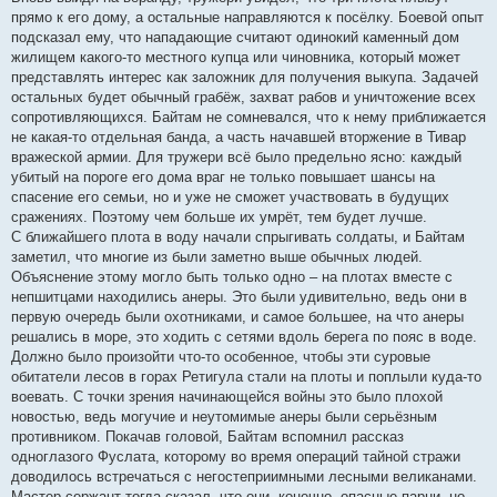
прямо к его дому, а остальные направляются к посёлку. Боевой опыт
подсказал ему, что нападающие считают одинокий каменный дом
жилищем какого-то местного купца или чиновника, который может
представлять интерес как заложник для получения выкупа. Задачей
остальных будет обычный грабёж, захват рабов и уничтожение всех
сопротивляющихся. Байтам не сомневался, что к нему приближается
не какая-то отдельная банда, а часть начавшей вторжение в Тивар
вражеской армии. Для тружери всё было предельно ясно: каждый
убитый на пороге его дома враг не только повышает шансы на
спасение его семьи, но и уже не сможет участвовать в будущих
сражениях. Поэтому чем больше их умрёт, тем будет лучше.
С ближайшего плота в воду начали спрыгивать солдаты, и Байтам
заметил, что многие из были заметно выше обычных людей.
Объяснение этому могло быть только одно – на плотах вместе с
непшитцами находились анеры. Это были удивительно, ведь они в
первую очередь были охотниками, и самое большее, на что анеры
решались в море, это ходить с сетями вдоль берега по пояс в воде.
Должно было произойти что-то особенное, чтобы эти суровые
обитатели лесов в горах Ретигула стали на плоты и поплыли куда-то
воевать. С точки зрения начинающейся войны это было плохой
новостью, ведь могучие и неутомимые анеры были серьёзным
противником. Покачав головой, Байтам вспомнил рассказ
одноглазого Фуслата, которому во время операций тайной стражи
доводилось встречаться с негостеприимными лесными великанами.
Мастер-сержант тогда сказал, что они, конечно, опасные парни, но