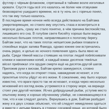
футляр с чёрным флаконом, спрятанный в тайнике возле изголовья
кровати. Спустя годы всё это казалось не более чем отзвуками
безвозвратно ушедшего времени, но в ту ночь он с горечью понял,
что так ему только казалось.
В последнее время ночное небо всегда действовало на Байтама
умиротворяющее, но стоило ему опустить глаза и всмотреться в
морскую даль, сразу же стало понятно, в чём причина беспокойства,
лишившего его сна. В голубом свете Кисейту хорошо были видны
несколько больших плотов, направлявшихся к пологому берегу.
Байтам знал, что на таких плотах непшитские рыбаки плавали в
спокойных водах залива Фамода, однако южнее они встречались
очень редко, и целью их ночного появления здесь была явно не
рыба. Среди тёмной массы стоявших на плотах людей поблёскивали
клинки и наконечники копий, и каждый взмах десятков тяжёлых
вёсел приближал эти орудия смерти ещё на десяток-другой шагов.
Приложив руки к вискам, Байтам крепко зажмурился, словно
надеясь, что когда он откроет глаза, наваждение исчезнет, и эти
проклятые плоты уйдут из его жизни. К сожалению, ему было хорошо
известно, что враги просто так не исчезают, и когда через несколько
мгновений его взгляд вновь устремился в сторону моря, на веранде
стоял уже другой человек. Исчез добродушный рыбак, уступив место
опытному воину и хорошо обученному убийце, не сомневающемуся в
том, что и как следует делать. Вернувшись в дом, Байтам разбудил
жену и в двух словах объяснил, что ей следует немедленно одеться
и вместе с детьми бежать в сторону сосновой рощи, до которой было