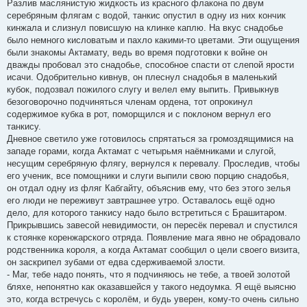
Разлив маслянистую жидкость из красного флакона по двум
серебряным флягам с водой, танкис опустил в одну из них кончик
кинжала и слизнул повисшую на клинке каплю. На вкус снадобье
было немного кисловатым и пахло какими-то цветами. Эти ощущения
были знакомы Актамату, ведь во время подготовки к войне он
дважды пробовал это снадобье, способное спасти от слепой ярости
исачи. Одобрительно кивнув, он плеснул снадобья в маленький
кубок, подозвал пожилого слугу и велел ему выпить. Привыкнув
безоговорочно подчиняться членам ордена, тот опрокинул
содержимое кубка в рот, поморщился и с поклоном вернул его
танкису.
Дневное светило уже готовилось спрятаться за громоздящимися на
западе горами, когда Актамат с четырьмя наёмниками и слугой,
несущим серебряную флягу, вернулся к перевалу. Проследив, чтобы
его ученик, все помощники и слуги выпили свою порцию снадобья,
он отдал одну из фляг Кабгайту, объяснив ему, что без этого зелья
его люди не переживут завтрашнее утро. Оставалось ещё одно
дело, для которого танкису надо было встретиться с Брашитаром.
Прикрывшись завесой невидимости, он пересёк перевал и спустился
к стоянке коренжарского отряда. Появление мага явно не обрадовало
родственника короля, а когда Актамат сообщил о цели своего визита,
он заскрипел зубами от едва сдерживаемой злости.
- Маг, тебе надо понять, что я подчиняюсь не тебе, а твоей золотой
бляхе, непонятно как оказавшейся у такого недоумка. Я ещё выясню
это, когда встречусь с королём, и будь уверен, кому-то очень сильно