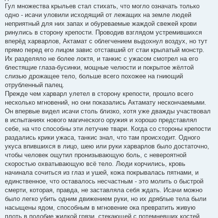
Гул множества крыльев стал стихать, что могло означать только
одно - исачи уловили исходящий от лежащих на земле людей
неприятный для них запах и обуреваемые жаждой свежей крови
ринулись в сторону крепости. Проводив взглядом устремившихся
вперёд харварлов, Актамат с облегчением выдохнул воздух, но тут
прямо перед его лицом завис отставший от стаи крылатый монстр.
Их разделяло не более локтя, и танкис с ужасом смотрел на его
блестящие глаза-бусинки, мощные челюсти и покрытое жёлтой
слизью дрожащее тело, больше всего похожее на гниющий
отрубленный палец.
Прежде чем харварл улетел в сторону крепости, прошло всего
несколько мгновений, но они показались Актамату нескончаемыми.
Он впервые видел исачи столь близко, хотя уже дважды участвовал
в испытаниях нового магического оружия и хорошо представлял
себе, на что способны эти летучие твари. Когда со стороны крепости
раздались крики ужаса, танкис знал, что там происходит. Одного
укуса впившихся в лицо, шею или руки харварлов было достаточно,
чтобы человек ощутил пронизывающую боль, с невероятной
скоростью охватывающую всё тело. Люди корчились, кровь
начинала сочиться из глаз и ушей, кожа покрывалась пятнами, и
единственное, что оставалось несчастным - это молить о быстрой
смерти, которая, правда, не заставляла себя ждать. Исачи можно
было легко убить одним движением руки, но их дряблые тела были
насыщены ядом, способным в мгновение ока превратить живую
плоть в подобие жидкой грязи, стекающей с потемневших костей.