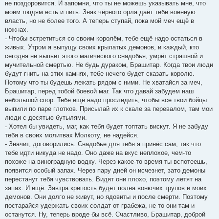
не поздоровится. И запомни, что ты не можешь указывать мне, что
моим людям есть и пить. Знак чёрного орла даёт тебе военную
власть, но не более того. А теперь ступай, пока мой меч ещё в
ножнах.
- Чтобы встретиться со своим королём, тебе ещё надо остаться в
живых. Утром я выпущу своих крылатых демонов, и каждый, кто
сегодня не выпьет этого магического снадобья, умрёт страшной и
мучительной смертью. Не будь дураком, Брашитар. Когда твои люди
будут гнить на этих камнях, тебе нечего будет сказать королю.
Потому что ты будешь лежать рядом с ними. Не хватайся за меч,
Брашитар, перед тобой боевой маг. Так что давай забудем наш
небольшой спор. Тебе ещё надо проследить, чтобы все твои бойцы
выпили по паре глотков. Присылай их к скале за перевалом, там мои
люди с десятью бутылями.
- Хотел бы увидеть, маг, как тебя будет топтать вискут. Я не забуду
тебя в своих молитвах Молкоту, не надейся.
- Значит, договорились. Снадобье для тебя я принёс сам, так что
тебе идти никуда не надо. Оно даже на вкус неплохое, чем-то
похоже на виноградную водку. Через какое-то время ты вспотеешь,
появится особый запах. Через пару дней он исчезнет, зато демоны
перестанут тебя чувствовать. Видят они плохо, поэтому летят на
запах. И ещё. Завтра крепость будет полна вонючих трупов и моих
демонов. Они долго не живут, но ядовиты и после смерти. Поэтому
постарайся удержать своих солдат от грабежа, не то они там и
останутся. Ну, теперь вроде бы всё. Счастливо, Брашитар, доброй