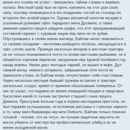
жизни его хозяин не успел – вмешались тайная стража и верёвка
палача. Местный граф был не прочь наложить на этот дом свою
лапу, поэтому появившихся в его владениях гостей из столицы он
встретил без особой радости. Однако расшитый золотом мундир и
усыпанный рубинами эфес парадного меча Дусмили, а также
именная грамота герцога убедили графа, что этот прихрамывающий
отставной сержант с суровым лицом ему явно не по зубам.
Обустроившись в своём новом жилище, Байтам начал знакомиться
со своими соседями – жителями рыбацкого посёлка, находящегося в
трёх сотнях шагов. Проведя несколько вечеров в местном трактире,
он не только познакомился почти со всеми местными рыбаками, но и
обзавёлся хорошим баркасом, проданным ему вдовой погибшего год
назад моряка. Наняв двух молодых парней, он вышел в море. Дул
свежий ветер, немного штормило, заброшенные сети почти не
приносили улова, но Байтам вновь почувствовал себя счастливым.
Через несколько месяцев бывший тружери встретил в трактире
нескольких солдат, время от времени объезжавших побережье. От
них он узнал, что недавно во время очередной поездки в предгорья
Касатлено какой-то лучник застрелил старшего сына герцога
Дивиска. Прослужив больше года в охране наследника престола, он
был поражён услышанным, но вспомнив рассказы о стрелках наронги
и то, чему маги Викрамара научили Онбонти, Байтам только покачал
головой – похоже, что ни титул, ни лучшие защитные амулеты не
могли уберечь от мастерства профессиональных убийц и их не
менее изощрённой магии.