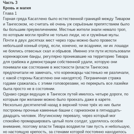
Часть 3
Кровь и магия
Глава 1
Горная гряда Касатлено было естественной границей между Тиваром
и Тангесоком, но считать её очень уж серьёзным препятствием было
бы большим преувеличением. Местные жители знали немало троп,
по которым могли пройти не только люди, но и гружёные мулы.
Почти в двух десятках мест через горы можно было провести
небольшой конный отряд, если, конечно, ни всадники, ни их лошади
не боялись отвесных скал и обрывов. Именно эти пути использовали
коренжарские банды, регулярно проникавшие на территорию Тивара
для грабежа и демонстрации собственной удали, которую они
понимали как состязание в жестокости (власти Тангесока
предпочитали не замечать, что коренжарцы частенько не различали,
с какой стороны Касатлено они находятся). Пограничная стража
годами сражалась с этими головорезами, но перекрыть все лазейки
была просто не в состоянии.
Однако среди ведущих в Тангесок путей имелось четыре дороги, по
которым при желании можно было проехать даже в карете.
Несколько десятилетий назад в верхней точке трёх из них были
построены прочные каменные башни с гарнизоном в пятнадцать-
двадцать человек. Илугинскому перевалу, через который мог
спокойно промаршировать целый полк солдат, уделялось особое
внимание, поэтому власти Тивара воздвигли там пусть и небольшую,
но настоящую крепость, за стенами которой постоянно находилось