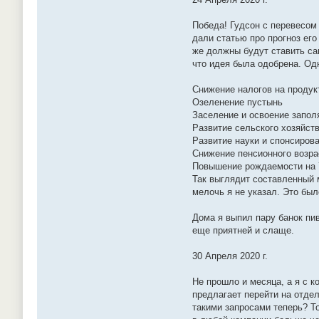
Победа! Гудсон с перевесом 
дали статью про прогноз его
же должны будут ставить са
что идея была одобрена. Одн
Снижение налогов на проду
Озеленение пустынь
Заселение и освоение запол
Развитие сельского хозяйств
Развитие науки и спонсиров
Снижение пенсионного возра
Повышение рождаемости на
Так выглядит составленный 
мелочь я не указал. Это бы
Дома я выпил пару банок пив
еще приятней и слаще.
30 Апреля 2020 г.
Не прошло и месяца, а я с 
предлагает перейти на отде
такими запросами теперь? Т