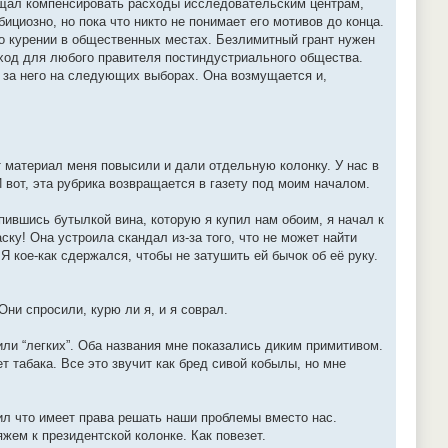
ещал компенсировать расходы исследовательским центрам,
циозно, но пока что никто не понимает его мотивов до конца.
 о курении в общественных местах. Безлимитный грант нужен
й ход для любого правителя постиндустриального общества.
 за него на следующих выборах. Она возмущается и,
т материал меня повысили и дали отдельную колонку. У нас в
 вот, эта рубрика возвращается в газету под моим началом.
пившись бутылкой вина, которую я купил нам обоим, я начал к
ску! Она устроила скандал из-за того, что не может найти
 кое-как сдержался, чтобы не затушить ей бычок об её руку.
Они спросили, курю ли я, и я соврал.
или “легких”. Оба названия мне показались диким примитивом.
т табака. Все это звучит как бред сивой кобылы, но мне
л что имеет права решать наши проблемы вместо нас.
жем к президентской колонке. Как повезет.