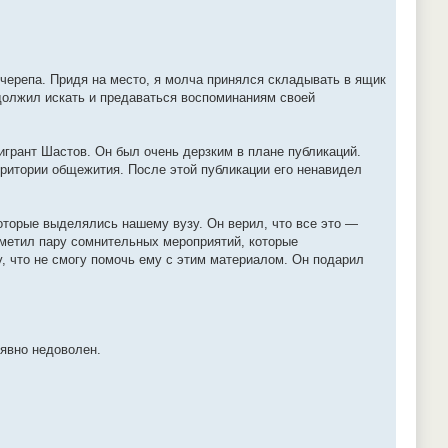
 черепа. Придя на место, я молча принялся складывать в ящик
одолжил искать и предаваться воспоминаниям своей
игрант Шастов. Он был очень дерзким в плане публикаций.
рритории общежития. После этой публикации его ненавидел
которые выделялись нашему вузу. Он верил, что все это —
аметил пару сомнительных мероприятий, которые
у, что не смогу помочь ему с этим материалом. Он подарил
 явно недоволен.