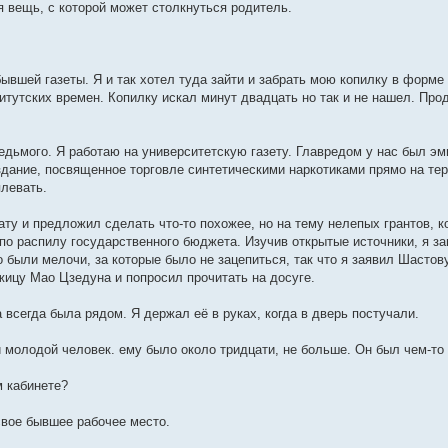
 вещь, с которой может столкнуться родитель.
ывшей газеты. Я и так хотел туда зайти и забрать мою копилку в форме
итутских времен. Копилку искал минут двадцать но так и не нашел. Пр
едьмого. Я работаю на университетскую газету. Главредом у нас был эм
издание, посвященное торговле синтетическими наркотиками прямо на те
плевать.
ату и предложил сделать что-то похожее, но на тему нелепых грантов, 
 по распилу государственного бюджета. Изучив открытые источники, я з
о были мелочи, за которые было не зацепиться, так что я заявил Шастов
ицу Мао Цзедуна и попросил прочитать на досуге.
а всегда была рядом. Я держал её в руках, когда в дверь постучали.
 молодой человек. ему было около тридцати, не больше. Он был чем-то
 кабинете?
вое бывшее рабочее место.