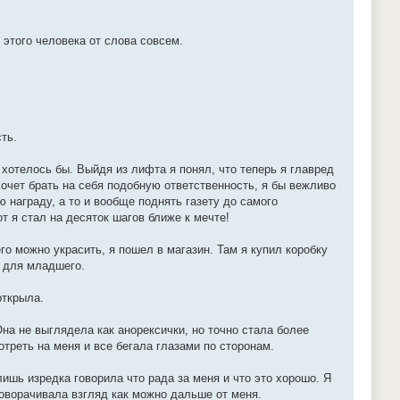
 этого человека от слова совсем.
ть.
 хотелось бы. Выйдя из лифта я понял, что теперь я главред
хочет брать на себя подобную ответственность, я бы вежливо
 награду, а то и вообще поднять газету до самого
т я стал на десяток шагов ближе к мечте!
го можно украсить, я пошел в магазин. Там я купил коробку
в для младшего.
открыла.
на не выглядела как анорексички, но точно стала более
отреть на меня и все бегала глазами по сторонам.
ишь изредка говорила что рада за меня и что это хорошо. Я
поворачивала взгляд как можно дальше от меня.