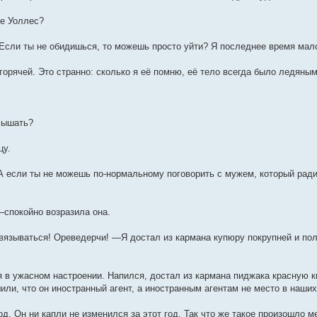
де Уоллес?
 Если ты не обидишься, то можешь просто уйти? Я последнее время мал
 горячей. Это странно: сколько я её помню, её тело всегда было ледяным
лышать?
цу.
 если ты не можешь по-нормальному поговорить с мужем, который ради 
—спокойно возразила она.
вязываться! Ореведерчи! —Я достал из кармана купюру покрупней и пол
я в ужасном настроении. Напился, достал из кармана пиджака красную к
ли, что он иностранный агент, а иностранным агентам не место в наших
од. Он ни капли не изменился за этот год. Так что же такое произошло 