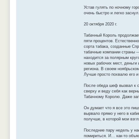
Устав гулять по ночному гор
очень быстро и легко заснул
20 октября 2020 г.
Табачный Король продолжает
пяти процентов. Естественно
сорта табака, созданные Сп
табачные компании страны 
находится за полярным круг
новых рабочих мест, деньги
региона. В своем ноябрьском
Лучше просто похвалю его и 
После обеда шеф вызвал к се
сверху и веду себя как вер
Табачному Королю. Даже заг
Он думает что я все это пиш
вырвало прямо у него в каби
получше, в которой мои взгл
Последние пару недель у на
помириться. И… как-то объя