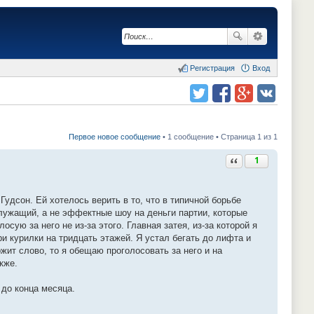
Регистрация
Вход
Поделиться в twitter.com
Поделиться в facebook.com
Поделиться в Google Plus
Поделиться в vk.com
Первое новое сообщение
• 1 сообщение • Страница 1 из 1
Ответить с цитатой
1
Гудсон. Ей хотелось верить в то, что в типичной борьбе
ужащий, а не эффектные шоу на деньги партии, которые
сую за него не из-за этого. Главная затея, из-за которой я
и курилки на тридцать этажей. Я устал бегать до лифта и
ржит слово, то я обещаю проголосовать за него и на
кже.
 до конца месяца.