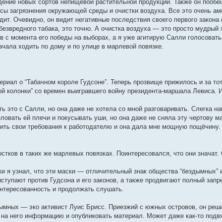
ение новых сортов непищевой растительной продукции. Также он пооб
сы загрязнения окружающей среды и очистки воздуха. Все это очень амби
дит. Очевидно, он видит негативные последствия своего первого закона
 безвредного табака, это точно. А очистка воздуха — это просто мудры
 с момента его победы на выборах, а я уже агитирую Салли голосовать
начала ходить по дому и по улице в марлевой повязке.
ериал о “Табачном короле Гудсоне”. Теперь прозвище прижилось и за то
ой колонки” со времен выигравшего войну президента-маршала Левиса. И
ь это с Салли, но она даже не хотела со мной разговаривать. Слегка на
еловать ей плечи и покусывать уши, но она даже не сняла эту чертову ма
ить свои требования к работодателю и она дала мне мощную пощёчину. Я
стков в таких же марлевых повязках. Поинтересовался, что они значат. 
ки я узнал, что эти маски — отличительный знак общества “бездымных” 
ыступают против Гудсона и его законов, а также продвигают полный запре
нтересованность и продолжать слушать.
мных — эко активист Луис Брисс. Приезжий с южных островов, он реши
 на него информацию и опубликовать материал. Может даже как-то подвя