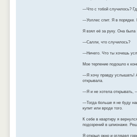
—Что с тобой случилось? Г
—Уоллес спит. Я в порядке.
Я взял её за руку. Она была
—Салли, что случилось?
—Ничего. Что ты хочешь ус
Мое терпение подошло к кон
—Я хочу правду услышать! А
открывала.
—Я и не хотела открывать, 
—Тогда больше я не буду на
купит или вроде того.
К себе в квартиру я вернулс
подозрений в шпионаже. Реши
Я открыл окно и оглядел гор