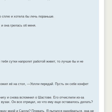
о сплю и хотела бы лечь пораньше.
 и она грелась об меня.
тебя сутки напролет работой живет, то лучше бы и не
ожил её на стол, —Уолли передай. Пусть он себе конфет
нигу и снова вспомнил о Шастове. Его отчислили из-за
 вузах. Он все отрицал, но что ему еще оставалось делать?
между мной и Салли? Плевать. Я пытался разобраться, она не