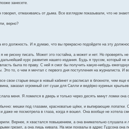
позже занесете.
н говорил, отмахиваясь от дыма. Все взглядом показывали, что не знают
ли, верно?
 его должность. И я думаю, что вы прекрасно подойдете на эту должнос
я не рискну писать. Может это гостайна, а может и нет. Но проверять не
 дальнейший курс развития нашего издания. Будь я трусом, который не 
власть была по праву. С ней я смог бы получить какую-нибудь ежегодную
. Это то, о чем я мечтал с первого дня поступления на журналиста. И во
все свои старые вещи в новый кабинет и расписал в блокноте, чем еще е
вина, заказал огромный сет суши для Салли и ведёрко куриных крылье
слала меня. Я ломился в дверь и только через десять минут ломки она 
обычно: мешки под глазами, красноватые щёки, и выпирающие лопатки. О
и даже не посмотрела в глаза, когда я вошел. Она вообще не хотела см
орили. Вернее, я хвастался повышением, а она внимательно слушала и л
орыми грезил, а она лишь кивала. На мои похвалы в адрес Гудсона она 