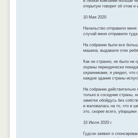
в любой компании больше че
открытую говорит об этом и 
10 Мая 2020
Начальство отправило меня 
случай меня отправили туда
На собрании были все больш
машина, выдавали этих ребя
Как ни странно, не было ни 
охраны периодически покида
охранниками, я увидел, что 
каждое здание страны испус
На собрании действительно 
только в соседние страны, 
заметке обойдусь без собст
и жаловалась на то, что в ш
это, скорее всего, уборщики
10 Июля 2020 г.
Гудсон заявил о спонсирован