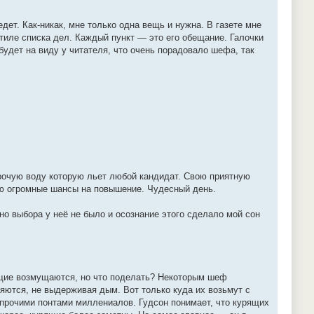
дет. Как-никак, мне только одна вещь и нужна. В газете мне
стиле списка дел. Каждый пункт — это его обещание. Галочки
будет на виду у читателя, что очень порадовало шефа, так
прочую воду которую льет любой кандидат. Свою приятную
ею огромные шансы на повышение. Чудесный день.
но выбора у неё не было и осознание этого сделало мой сон
рящие возмущаются, но что поделать? Некоторым шеф
яются, не выдерживая дым. Вот только куда их возьмут с
 прочими понтами миллениалов. Гудсон понимает, что курящих