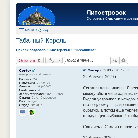
Литостровок
Островок в бушующем море ли
Меню
FAQ
Табачный Король
Список разделов
Мастерская
"Песочница"
Ответить
#1
Gordey
»
02.03.2020, 14:33
Gordey
Автор темы, Новичок
22 Апреля. 2020 г.
Возраст:
24
Репутация:
3 (+3/−0)
Лояльность:
0 (+0/−0)
Сегодня день тишины. Я весь
Сообщения:
4
между обманчиво харизматич
Зарегистрирован:
02.03.2020
С нами:
6 лет 5 месяцев
Гудсон устраивал в каждом г
Имя:
Гордей
его поддержу — разрешение н
Откуда:
Фокино
обратно, а потом еще терпет
следующих выборах. Что бы о
Отправить личное сообщение
ICQ
Сошлись с Салли на пари: ч
24 Апреля 2020 г.