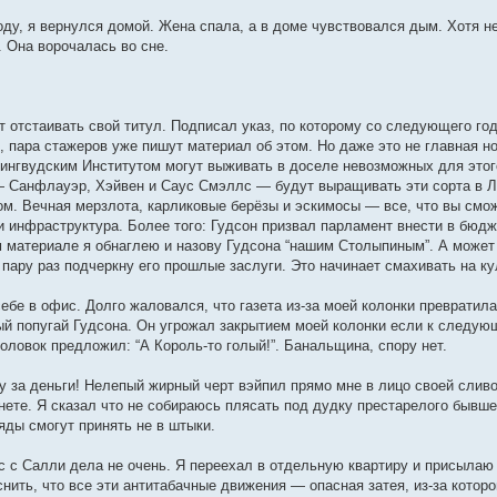
оду, я вернулся домой. Жена спала, а в доме чувствовался дым. Хотя не
. Она ворочалась во сне.
 отстаивать свой титул. Подписал указ, по которому со следующего г
, пара стажеров уже пишут материал об этом. Но даже это не главная н
рингвудским Институтом могут выживать в доселе невозможных для это
— Санфлауэр, Хэйвен и Саус Смэллс — будут выращивать эти сорта в Л
ом. Вечная мерзлота, карликовые берёзы и эскимосы — все, что вы смож
 и инфраструктура. Более того: Гудсон призвал парламент внести в бюд
 материале я обнаглею и назову Гудсона “нашим Столыпиным”. А может и
пару раз подчеркну его прошлые заслуги. Это начинает смахивать на ку
бе в офис. Долго жаловался, что газета из-за моей колонки превратила
ный попугай Гудсона. Он угрожал закрытием моей колонки если к следую
оловок предложил: “А Король-то голый!”. Банальщина, спору нет.
у за деньги! Нелепый жирный черт вэйпил прямо мне в лицо своей слив
нете. Я сказал что не собираюсь плясать под дудку престарелого бывше
яды смогут принять не в штыки.
с с Салли дела не очень. Я переехал в отдельную квартиру и присылаю 
снить, что все эти антитабачные движения — опасная затея, из-за кото