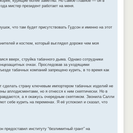
корее, курящие более заметны. Но самое главное — он в
года мистер президент работает на меня.
шок, что там будет присутствовать Гудсон и именно на этот
ранителей и костюм, который выглядел дороже чем моя
аяся вверх, струйка табачного дыма. Однако сотрудники
олнцезащитных очках. Проследовав за уходящими
 съезде табачных компаний запрещено курить, в то время как
чет сделать страну ключевым импортером табачных изделий не
ны аплодисментами, но я отнесся к ним скептически. Но в
правдаются, а я окажусь очередным скептиком. Звонила Салли
ют себе курить на переменах. Я её успокоил и сказал, что
он предоставил институту “безлимитный грант” на