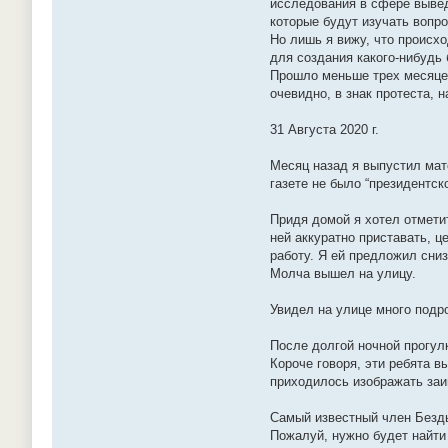
исследования в сфере вывед
которые будут изучать вопро
Но лишь я вижу, что происхо
для создания какого-нибудь
Прошло меньше трех месяцев
очевидно, в знак протеста, 
31 Августа 2020 г.
Месяц назад я выпустил мат
газете не было “президентск
Придя домой я хотел отметит
ней аккуратно приставать, ц
работу. Я ей предложил сниз
Молча вышел на улицу.
Увидел на улице много подро
После долгой ночной прогул
Короче говоря, эти ребята в
приходилось изображать заи
Самый известный член Безды
Пожалуй, нужно будет найти