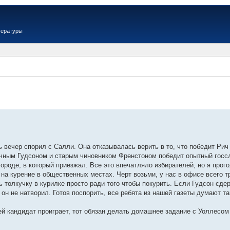
тературы
 вечер спорил с Салли. Она отказывалась верить в то, что победит Рич 
ным Гудсоном и старым чиновником Френстоном победит опытный госсл
ороде, в который приезжал. Все это впечатляло избирателей, но я проголо
а курение в общественных местах. Черт возьми, у нас в офисе всего тр
ь толкучку в курилке просто ради того чтобы покурить. Если Гудсон сде
н не натворил. Готов поспорить, все ребята из нашей газеты думают та
ей кандидат проиграет, тот обязан делать домашнее задание с Уоллесом