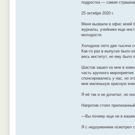
подростка — самая страшная
25 октября 2020 г.
Меня вызвали в офис моей б
журналы, учебники еще инст
молодости.
Холодное лето две тысячи с
Как-то раз в выпуске было 
весь институт, но ему было 
Шастов зашел ко мне в комн
часть крупного мероприятия
спонсировались у нас, но эт
мне маленькую красную книж
Я её так и не дочитал, но он
Напротив стоял прилизанный
—Вы почему еще не в вашем
Я с недоумением осмотрел с