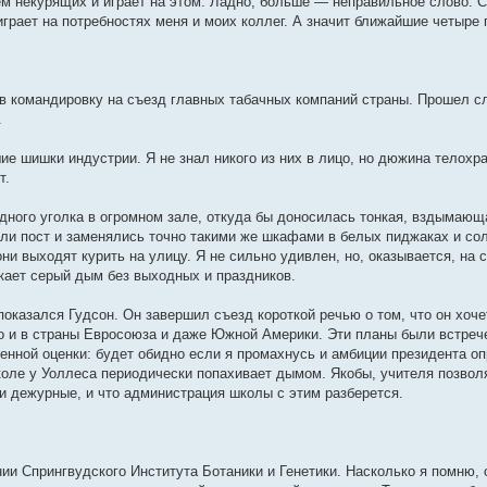
м некурящих и играет на этом. Ладно, больше — неправильное слово. С
играет на потребностях меня и моих коллег. А значит ближайшие четыре 
в командировку на съезд главных табачных компаний страны. Прошел слу
.
ие шишки индустрии. Я не знал никого из них в лицо, но дюжина телох
т.
одного уголка в огромном зале, откуда бы доносилась тонкая, вздымающ
ли пост и заменялись точно такими же шкафами в белых пиджаках и с
они выходят курить на улицу. Я не сильно удивлен, но, оказывается, на
кает серый дым без выходных и праздников.
показался Гудсон. Он завершил съезд короткой речью о том, что он хо
но и в страны Евросоюза и даже Южной Америки. Эти планы были встрече
венной оценки: будет обидно если я промахнусь и амбиции президента о
коле у Уоллеса периодически попахивает дымом. Якобы, учителя позволя
 и дежурные, и что администрация школы с этим разберется.
ии Спрингвудского Института Ботаники и Генетики. Насколько я помню, 