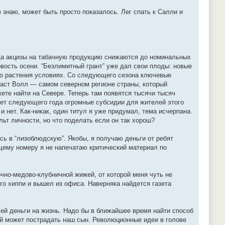
 знаю, может быть просто показалось. Лег спать к Салли и
ода акцизы на табачную продукцию снижаются до номинальных
овость осени. “Безлимитный грант” уже дал свои плоды: новые
го растения условиях. Со следующего сезона ключевые
аст Волл — самом северном регионе страны, который
ете найти на Севере. Теперь там появятся тысячи тысяч
жет следующего года огромные субсидии для жителей этого
 нет. Как-никак, один титул я уже придумал, тема исчерпана.
льт личности, но что поделать если он так хорош?
сь в “лизоблюдскую”. Якобы, я получаю деньги от ребят
щему номеру я не напечатаю критический материал по
очно-медово-клубничной жижей, от которой меня чуть не
го хиппи и вышел из офиса. Наверняка найдется газета
ей деньги на жизнь. Надо бы в ближайшее время найти способ
рой может пострадать наш сын. Революционные идеи в голове