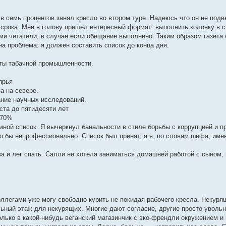
в семь процентов занял кресло во втором туре. Надеюсь что он не подве
 срока. Мне в голову пришел интересный формат: выполнить колонку в 
ми читатели, в случае если обещание выполнено. Таким образом газета 
а проблема: я должен составить список до конца дня.
кты табачной промышленности.
ярья
а на севере.
ание научных исследований.
ста до пятидесяти лет
 70%
мной список. Я вычеркнул банальности в стиле борьбы с коррупцией и 
ло бы непрофессионально. Список был принят, а я, по словам шефа, им
а и лег спать. Салли не хотела заниматься домашней работой с сыном, 
коллегами уже могу свободно курить не покидая рабочего кресла. Неку
льный этаж для некурящих. Многие дают согласие, другие просто увольн
олько в какой-нибудь веганский магазинчик с эко-френдли окружением и