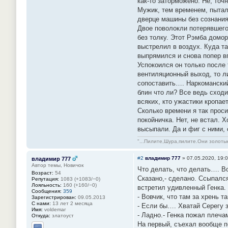
как-то заторможено. Не, точ
Мужик, тем временем, пыталс
дверце машины без сознания.
Двое поволокли потерявшего 
без толку. Этот Рэмба домо
выстрелил в воздух. Куда т
выпрямился и снова попер вп
Успокоился он только после 
вентиляционный выход, то ли
сопоставить…. Наркоманский
блин что ли? Все ведь сход
всяких, кто ужастики кропае
Сколько времени я так проси
покойничка. Нет, не встал. 
высыпали. Да и фиг с ними, 
"...Пилите,Шура,пилите.Они золотые
#2
владимир 777
»
07.05.2020, 19:
владимир 777
Автор темы, Новичок
Что делать, что делать…. Во
Возраст:
54
Сказано,- сделано. Ссыпался
Репутация:
1083 (+1083/−0)
Лояльность:
160 (+160/−0)
встретил удивленный Генка.
Сообщения:
359
- Вовчик, что там за хрень 
Зарегистрирован:
09.05.2013
С нами:
13 лет 2 месяца
- Если бы…. Хватай Серегу з
Имя:
voldemar
- Ладно.- Генка пожал плеча
Откуда:
златоуст
На первый, съехал вообще по