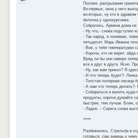
Похоже, разгрызание гранита
Отправить личное сообщение
Во-первых, окна у него выхо
во-вторых, ну кто в здравом
белочка у однокурсника.
Собрались. Армена дома не б
- Ну что,- снова подступил 
- Так народ, я понимаю, пов
пятьдесят. Марь Иванна точ
- Вов, у тебя температурки 
- Короче, кто не верит, айда
Вряд ли бы они наверх попер
все и друг в друга. Ясно. П
- Ну, как вам прикол? Я зде
- И что теперь будет?- Ленка
- Толстая полярная лисица 
- А нам что теперь делать?-
- Собираться и валить куда-
продукты, короче думайте са
быстрее, тем лучше. Блин, 
- Ладно. – Серега снова выг
*****
Разбежались. Стрельба в отд
готовься, сам знаешь к чему