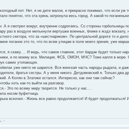
холодный пот. Нет, я не дите малое, и прекрасно понимал, что если уж 
ло понятно, что эта хрень затронула весь город. А какой-то поганеньки
и. А я смотрел вокруг, внутренне содрогаясь. Со стороны горбольницы 
ару раз в воздухе мелькнули вертушки военных, ближе к жэдэ вокзалу,
стного сектора, что за «шестнариком». По центральной дороге то и де
мое поганое это то, что по всем улицам в поле моего зрения, уже марш
ся, я скажу…. И ведь, что самое главное, этот бардак будет только нар
ники, и по моему все. Милиция, ФСБ, ОМОН, МЧС? Тоже капля в море. 
рук самих утопающих.
мобилах уже никто не шарился. Вся женская часть народы рыдала, и даж
родители, братья сестры. А у меня никого. Детдомовский я. Только два
кий. А Колян в Златике остался. Интересно, как они там сейчас?
 чтобы хоть как-то выйти на разговор.
ся.- Это по всему миру творится. Не только у нас….
пала носом буфетчица.
орька вскочил.- Жизнь все равно продолжается! И будет продолжаться! 
..."