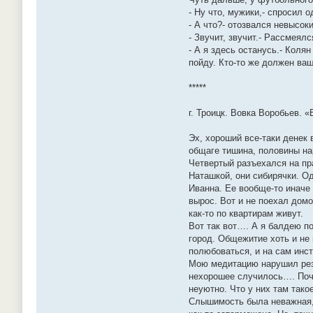
- Ну что, мужики,- спросил 
- А что?- отозвался невысок
- Звучит, звучит.- Рассмеял
- А я здесь останусь.- Коля
пойду. Кто-то же должен в
*****
г. Троицк. Вовка Воробьев. «
Эх, хороший все-таки денек 
общаге тишина, половины нар
Четвертый разъехался на пр
Наташкой, они сибирячки. Од
Иванна. Ее вообще-то иначе 
вырос. Вот и не поехал домо
как-то по квартирам живут.
Вот так вот…. А я балдею п
город. Общежитие хоть и не 
полюбоваться, и на сам инст
Мою медитацию нарушил резк
нехорошее случилось…. Почт
неуютно. Что у них там тако
Слышимость была неважная, 