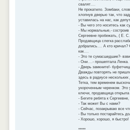
свалят….
Не прокатило. Зомбаки, слов
хлопнув дверью так, что за
уставилась на нас, как депу
- Вы чего это носитесь как 
- Мы нормальные,- состроив
Сергеевне пробежать, ( Е. С
Продавщица слегка расслабил
добрались…. А кто кричал? О
как….
- Это те сумасшедшие?- взви
- Они….- прошептала Ленка.
- Дверь замкните!- буфетчиц
Дважды повторять не пришлос
здесь в радиусе нескольких
Тетка, тем временем выскочи
укороченным черенком. Это у
ключи, продавщица открыла 
- Бегите ребята к Сергеевне
- Так может Вы с нами?
- Сейчас, позакрываю все чт
- Вы только постарайтесь до
- Хорошо, хорошо, я быстро!
*****