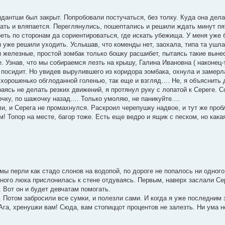
ндантши был закрыт. Попробовали постучаться, без толку. Куда она дел
кать и вляпается. Переглянулись, пошептались и решили ждать минут пя
еть по сторонам да сориентироваться, где искать убежища. У меня уже
уже решили уходить. Услышав, что коменды нет, заохала, типа та ушла 
 железные, простой зомбак только бошку расшибет, пытаясь такие вынес
. Узнав, что мы собираемся лезть на крышу, Галина Ивановна ( наконец-
 посидит. Но увидев вырулившего из коридора зомбака, охнула и замерла
 хорошенько обглоданной голенью, так еще и взгляд…. Не, я объяснить 
аясь не делать резких движений, я протянул руку с лопатой к Сереге. С
жочку, по шажочку назад…. Только умоляю, не паникуйте….
, и Серега не промахнулся. Раскроил черепушку надвое, и тут же пробл
 Топор на месте, багор тоже. Есть еще ведро и ящик с песком, но какая
мы перли как стадо слонов на водопой, по дороге не попалось ни одног
чного люка прислонилась к стене отдуваясь. Первым, наверх заслали Се
. Вот он и будет девчатам помогать.
. Потом забросили все сумки, и полезли сами. И когда я уже последним
а, хренушки вам! Сюда, вам стопиццот процентов не залезть. Ни ума не