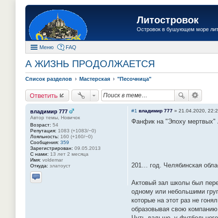
Литостровок
Островок в бушующем море ли
Меню
FAQ
А ЖИЗНЬ ПРОДОЛЖАЕТСЯ
Список разделов
Мастерская
"Песочница"
Ответить
#1
владимир 777
»
21.04.2020, 22:
владимир 777
Автор темы, Новичок
Фанфик на "Эпоху мертвых" 
Возраст:
54
Репутация:
1083 (+1083/−0)
Лояльность:
160 (+160/−0)
Сообщения:
359
Зарегистрирован:
09.05.2013
С нами:
13 лет 2 месяца
Имя:
voldemar
201… год. Челябинская обла
Откуда:
златоуст
Актовый зал школы был пере
Отправить личное сообщение
одному или небольшими груп
которые на этот раз не гоня
образовывая свою компанию
Чуть дальше, у футбольного