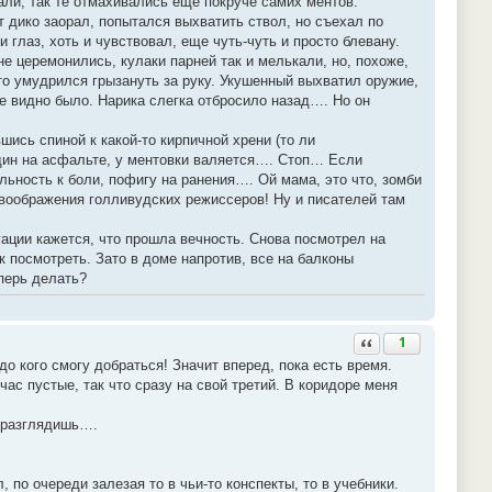
али, так те отмахивались еще покруче самих ментов.
т дико заорал, попытался выхватить ствол, но съехал по
 глаз, хоть и чувствовал, еще чуть-чуть и просто блевану.
е церемонились, кулаки парней так и мелькали, но, похоже,
то умудрился грызануть за руку. Укушенный выхватил оружие,
е видно было. Нарика слегка отбросило назад…. Но он
шись спиной к какой-то кирпичной хрени (то ли
 Один на асфальте, у ментовки валяется…. Стоп… Если
льность к боли, пофигу на ранения…. Ой мама, это что, зомби
 воображения голливудских режиссеров! Ну и писателей там
уации кажется, что прошла вечность. Снова посмотрел на
ак посмотреть. Зато в доме напротив, все на балконы
еперь делать?
Ответить с цитатой
1
о кого смогу добраться! Значит вперед, пока есть время.
час пустые, так что сразу на свой третий. В коридоре меня
о разглядишь….
 по очереди залезая то в чьи-то конспекты, то в учебники.