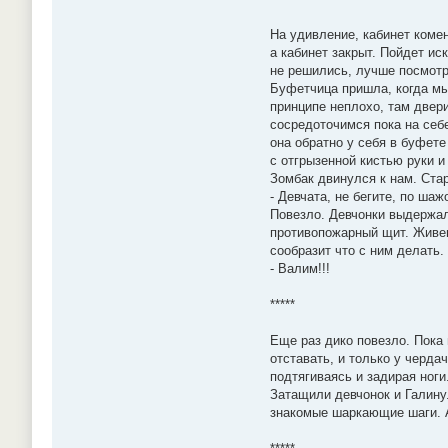
На удивление, кабинет коме
а кабинет закрыт. Пойдет ис
не решились, лучше посмотр
Буфетчица пришла, когда мы 
принципе неплохо, там двери
сосредоточимся пока на себе
она обратно у себя в буфете
с отгрызенной кистью руки и
Зомбак двинулся к нам. Стар
- Девчата, не бегите, по ша
Повезло. Девчонки выдержали
противопожарный щит. Живем!
сообразит что с ним делать.
- Валим!!!
*****
Еще раз дико повезло. Пока 
отставать, и только у черда
подтягиваясь и задирая ноги
Затащили девчонок и Галину
знакомые шаркающие шаги. Аг