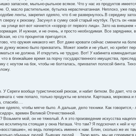
ишко запасное, мыльно-рыльное всякое. Что у нас из продуктов имеется
ие. О, масло растительное, бутылка нераспечатанная. Неплохо, уже пар
одобие ленты, закрепил одеяло, что б не развернулось.В середину зато
 сверху к рюкзаку. Засунул в сумку свой старый ноутбук. Пусть он «мамо
, на улице вот-вот начнется «хоррор от первого лица». Зато на внешнем «
рмация. И нужная, и не очень, и просто необходимая. Все зарядники, в
йская, но сто процентов пригодится.
гово, что оружия никакого нет. Вот даже кровати сейчас сменили на бо
ю дужку можно было прихватить. Может зомбя и не убьет, но хребет пер
маться не должна. И открутить не трудно. Вот! У кабинета комендантши,
, что в ближайшее время за порчу государственного имущества, преслед
умку с ноутом на бок, чтобы не болталась, прихватил полосой бинта. Тих
еложу.
 У Сереги вообще туристический рюкзак, и набит битком. Во дает, что о
евчата с чем попало, только продукты не влезли. Картошка, морковка и
а, спасибо….
не одеяло, чтобы мягче было. А дальше, дело техники. Как говорится,- 
сидор», времен Великой Отечественной.
ет? Возьмите мой, он не тяжелый. А я это произведение искусства нацепл
о всхлипнула стоящая у окна Наташа. Что там? Я подскочил к ней и чут
«восставшие», но ведь поперлись именно к нам. Блин, сколько же их т
сколько обычных людей. Бывших людей…. Твою мать, мы не справимся с