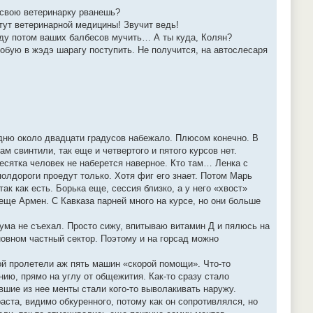
в свою ветеринарку рванешь?
тут ветеринарной медицины! Звучит ведь!
Буду потом ваших балбесов мучить… А ты куда, Колян?
пробую в жэдэ шарагу поступить. Не получится, на автослесаря
лудню около двадцати градусов набежало. Плюсом конечно. В
м свинтили, так еще и четвертого и пятого курсов нет.
есятка человек не наберется наверное. Кто там… Ленка с
полдороги проедут только. Хотя фиг его знает. Потом Марь
ак как есть. Борька еще, сессия близко, а у него «хвост»
 еще Армен. С Кавказа парней много на курсе, но они больше
 ума не съехал. Просто сижу, впитываю витамин Д и пялюсь на
новном частный сектор. Поэтому и на горсад можно
ой пролетели аж пять машин «скорой помощи». Что-то
ию, прямо на углу от общежития. Как-то сразу стало
вшие из нее менты стали кого-то выволакивать наружу.
ста, видимо обкуренного, потому как он сопротивлялся, но