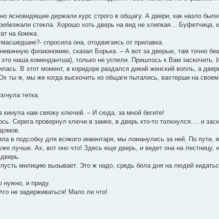
но ясновидящие держали курс строго в общагу. А двери, как назло были
дребезжали стекла. Хорошо хоть дверь на вид не хлипкая… Буфетчица, 
тат на бомжа.
сумасшедшие?- спросила она, отодвигаясь от прилавка.
 невинную физиономию, сказал Борька. – А вот за дверью, там точно бе
. это наша комендантша), только не успели. Пришлось к Вам заскочить.
ась. В этот момент, в коридоре раздался дикий женский вопль, а дверь 
х ты ж, мы же когда выскочить из общаги пытались, вахтерши на своем 
згнула тетка.
а кинула нам связку ключей. – И сюда, за мной бегите!
ь. Серега провернул ключи в замке, в дверь кто-то толкнулся…. и заску
 домов.
ла в подсобку для всякого инвентаря, мы ломанулись за ней. По пути, 
же лучше. Ах, вот оно что! Здесь еще дверь, и ведет она на лестницу, 
дверь.
, пусть милицию вызывает. Это ж надо, средь бела дня на людей кидатьс
о нужно, и приду.
лго не задерживаться! Мало ли что!