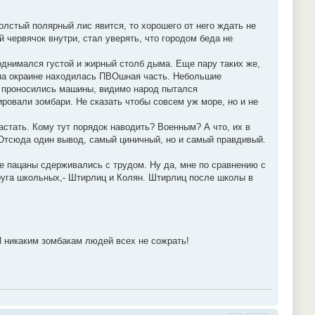
толстый полярный лис явится, то хорошего от него ждать не
й червячок внутри, стал уверять, что городом беда не
поднимался густой и жирный столб дыма. Еще пару таких же,
 на окраине находилась ПВОшная часть. Небольшие
ло проносились машины, видимо народ пытался
ировали зомбари. Не сказать чтобы совсем уж море, но и не
астать. Кому тут порядок наводить? Военным? А что, их в
Отсюда один вывод, самый циничный, но и самый правдивый.
е пацаны сдерживались с трудом. Ну да, мне по сравнению с
 друга школьных,- Штирлиц и Колян. Штирлиц после школы в
И никаким зомбакам людей всех не сожрать!