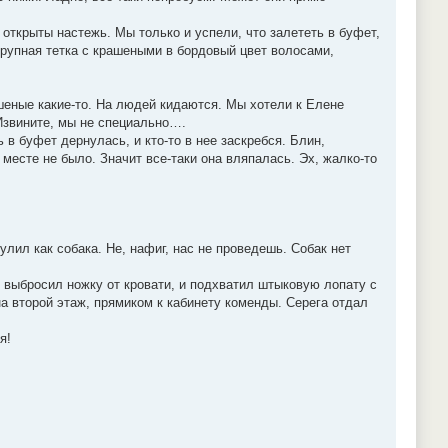
 открыты настежь. Мы только и успели, что залететь в буфет,
крупная тетка с крашеными в бордовый цвет волосами,
шеные какие-то. На людей кидаются. Мы хотели к Елене
 Извините, мы не специально….
в буфет дернулась, и кто-то в нее заскребся. Блин,
месте не было. Значит все-таки она вляпалась. Эх, жалко-то
лил как собака. Не, нафиг, нас не проведешь. Собак нет
я выбросил ножку от кровати, и подхватил штыковую лопату с
на второй этаж, прямиком к кабинету коменды. Серега отдал
я!