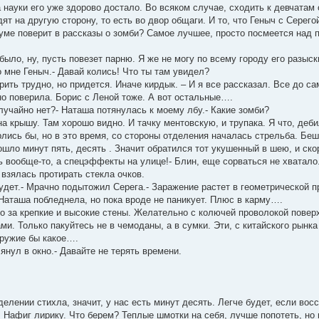
 науки его уже здорово достало. Во всяком случае, сходить к девчатам 
дят на другую сторону, то есть во двор общаги. И то, что Геныч с Серег
 уме поверит в рассказы о зомби? Самое лучшее, просто посмеется над п
ыло, ну, пусть повезет парню. Я же не могу по всему городу его разыск
ко мне Геныч.- Давай колись! Что ты там увидел?
ерить трудно, но придется. Иначе кирдык. – И я все рассказал. Все до са
но поверила. Борис с Леной тоже. А вот остальные….
случайно нет?- Наташа потянулась к моему лбу.- Какие зомби?
 на крышу. Там хорошо видно. И тачку ментовскую, и трупака. Я что, деб
лись бы, но в это время, со стороны отделения началась стрельба. Беш
рошло минут пять, десять . Значит обратился тот укушенный в шею, и ско
сь вообще-то, а спецэффекты на улице!- Блин, еще сорваться не хватало.
 взялась протирать стекла очков.
будет.- Мрачно подытожил Серега.- Заражение растет в геометрической
 Наташа побледнела, но пока вроде не паникует. Плюс в карму….
то за крепкие и высокие стены. Желательно с колючей проволокой поверх
ми. Только пакуйтесь не в чемоданы, а в сумки. Эти, с китайского рынк
оружие бы какое….
лянул в окно.- Давайте не терять времени.
елении стихла, значит, у нас есть минут десять. Легче будет, если вос
. Нафиг лирику. Что берем? Теплые шмотки на себя, лучше попотеть, но в