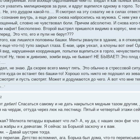
но обкуренный. Или вообще обдолбанный чем-то. Видал я как пьяных вяз
я ухватить милиционеров за руки, и вдруг вцепился одному в горло. То
 Не, это дурдом какой-то…. Я смотрел на эту схватку не в силах отвести
сознание внутрь, а еще двое снова набросились на мужика. С ним уже н
рощенный, словно не чувствовал боли. Причем абсолютно. И снова кого-
ам нафиг! Бесполезно. Второй выстрел пришелся видимо в корпус, мне н
еред. Это что, его и пули не берут???
того, как лишился половины башки. Менты рванули в здание, а я откинув
 еще что-то) тупо закрыл глаза. Е-мае, цирк уехал, а клоуны вот они!
 вид, нарушенная координация, попытки вцепиться в горло, нечувствите
ится! Ну, твою ж дивизию, зомби ведь не бывает! НЕ БЫВАЕТ! Это плод
т….
дел, не знаю. Да скорее всего минут пять. Это обычно в стрессовой сит
Хотя куда он встанет без башки-то! Хорошо хоть никто не подошел из зев
смотрят и пусть смотрят. Может и додумаются до чего. А вот что мне т
..."
02
т дебил! Спасаться самому и не дать накрыться медным тазом другим, д
 на чердак, оттуда через люк на лестницу. Пятый и четвертый этажи сей
такая? Мелкота петарды взрывает что ли?- А, ну да, с наших окон фиг чт
а жабры и к девчатам. Я сейчас за Борькой заскочу и к вам.
ми. – Давай шустрее тогда.
 перилам. Детство вспомнил, ага. Борька был дома, что-то переписывал,