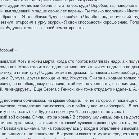
один, худой жилистый брюнет.- Кто теперь куда? Воробей, ты, наверное 
ий, выглядевший младше своих лет парень.- Ты только послушай,- Инсти
ся брюнет. – Я-то поближе буду. Попробую в Челябе в педагогический. 
н зевнул, отбросил в урну окурок.- Я свои способности хорошо знаю. По
аших будущих железных коней ремонтировать…
Воробей».
выдался! Хоть и конец марта, когда сто порток натягивать надо, а к по
ода нет. Мало того что сегодня пятница, все кто живет недалеко по дома
актику, а пятый ту-ту! С дипломами по домам. На нашем этаже вообще д
на с Сургута, другая вообще из под Иркутска. Они за выходные только 
зовут, но по обоюдному согласию, чтоб имя не уродовать, согласились, т
й, ликвидирует… Еще Серега с Генкой, они тоже откуда-то издалека. А,
од весенним солнышком, на крыше общаги. Не, не загораю, я пока еще с
высокое, стандартная пятиэтажка, но и район у нас не небоскребы. В ос
итут поглазеть ( как будто за время учебы он надоесть не успел).
ий вой сирены. Оп-па, что за хрень? В сторону больницы, одна за друг
и вслед за ними, выскочил ментовский «уазик» и развернулся к отделен
е? Взвизгнув шинами, тачка тормознулась у входа в отделение и высыпа
но видимость не подкачала. Выгружали какого-то мужика среднего возра