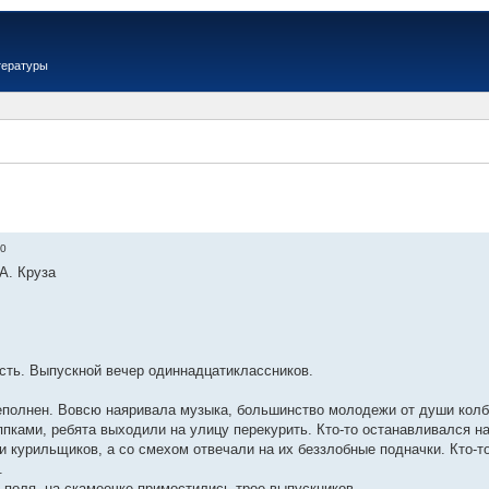
тературы
20
А. Круза
сть. Выпускной вечер одиннадцатиклассников.
полнен. Вовсю наяривала музыка, большинство молодежи от души колб
пками, ребята выходили на улицу перекурить. Кто-то останавливался н
ли курильщиков, а со смехом отвечали на их беззлобные подначки. Кто-
.
 поля, на скамеечке примостились трое выпускников.