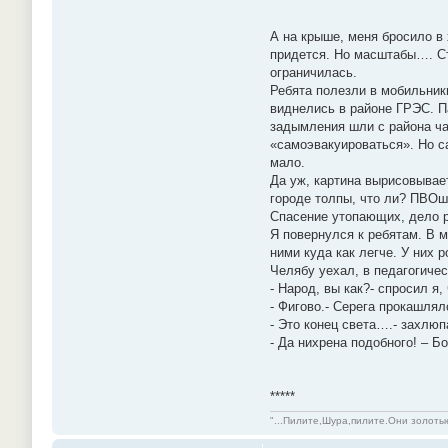
*****
А на крыше, меня бросило в 
придется. Но масштабы…. Ста
ограничилась.
Ребята полезли в мобильник
виднелись в районе ГРЭС. П
задымления шли с района ча
«самоэвакуироваться». Но са
мало.
Да уж, картина вырисовывает
городе толпы, что ли? ПВОш
Спасение утопающих, дело 
Я повернулся к ребятам. В 
ними куда как легче. У них 
Челябу уехал, в педагогичес
- Народ, вы как?- спросил я,
- Фигово.- Серега прокашлял
- Это конец света….- захлю
- Да нихрена подобного! – Б
*****
"...Пилите,Шура,пилите.Они золотые