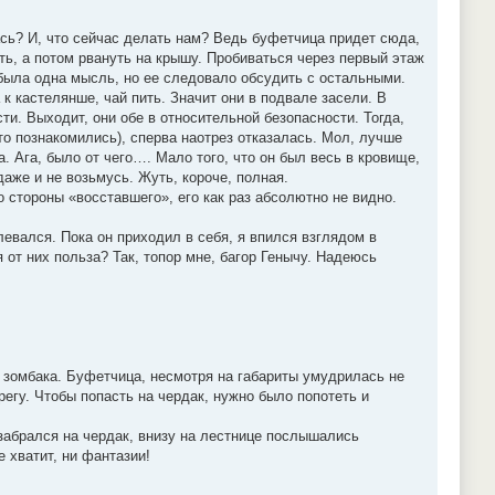
ась? И, что сейчас делать нам? Ведь буфетчица придет сюда,
ть, а потом рвануть на крышу. Пробиваться через первый этаж
 была одна мысль, но ее следовало обсудить с остальными.
к кастелянше, чай пить. Значит они в подвале засели. В
ти. Выходит, они обе в относительной безопасности. Тогда,
то познакомились), сперва наотрез отказалась. Мол, лучше
. Ага, было от чего…. Мало того, что он был весь в кровище,
даже и не возьмусь. Жуть, короче, полная.
о стороны «восставшего», его как раз абсолютно не видно.
евался. Пока он приходил в себя, я впился взглядом в
 от них польза? Так, топор мне, багор Генычу. Надеюсь
о зомбака. Буфетчица, несмотря на габариты умудрилась не
регу. Чтобы попасть на чердак, нужно было попотеть и
 забрался на чердак, внизу на лестнице послышались
 хватит, ни фантазии!