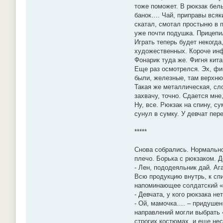
тоже поможет. В рюкзак бель
банок…. Чай, приправы всяк
скатал, смотал простыню в п
уже почти подушка. Прицепил
Играть теперь будет некогда
художественных. Короче инфо
Фонарик туда же. Фигня кита
Еще раз осмотрелся. Эх, фи
были, железные, там верхню
Такая же металлическая, сло
захвачу, точно. Сдается мне
Ну, все. Рюкзак на спину, с
сунул в сумку. У девчат пер
*****
Снова собрались. Нормально.
плечо. Борька с рюкзаком. Д
- Лен, пододеяльник дай. Аг
Всю продукцию внутрь, к спи
напоминающее солдатский «
- Девчата, у кого рюкзака н
- Ой, мамочка…. – придушенн
направлений могли выбрать 
строгих костюмах, и еще не