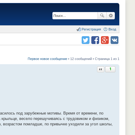
Регистрация
Вход
Поделиться в twitter.com
Поделиться в facebook.com
Поделиться в Google Plus
Поделиться в vk.com
Первое новое сообщение
• 12 сообщений • Страница 1 из 1
Ответить с цитатой
1
асилось под зарубежные мотивы. Время от времени, по
а крыльце, весело перешучиваясь с трудовиком и физиком,
то, возрастом помладше, по привычке уходили за угол школы,