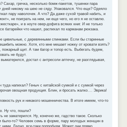
? Сахар, гречка, несколько бомж-пакетов, тушенки пара
у дней никому на шею не сяду. Упаковался. Что еще? Одеяло
лкал пару наволочек. А что? Да даже сухой травой набить, и
нт», не поиграть на нем, ни еще чего, но его я не оставлю.
жесткаре», и в ноуте овер-дофига всяких книг. И не только
се батарейки что нашел, распихал по карманам рюкзака.
лее цивильные, с деревянными спинками. Если бы старинные
ешибить можно. Хотя, кто мне мешает ножку от кровати взять?
 пожарный щит. А там багор и топор есть. Выбегать будем,
овать не будут.
о выматерился, достал с антресоли аптечку, не разглядывая,
н туда напихал? Геныч с китайской сумкой и с сумкой через
 прочая овощная продукция. Блин, и бросать жалко…. Эврика!
ловкость рук и никакого мошенничества. В итоге имеем, что-то
ю. Ну что, пошли?
ь не заматерился. Ну, конечно же, гадство такое. Сколько
ам было-то? Человек семь в форме, пару молодых женщин в
 ними. Ладно, все-таки попробуем. Может они прямо