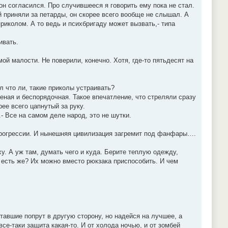
он согласился. Про случившееся я говорить ему пока не стал.
ой приняли за петарды, он скорее всего вообще не слышал. А
риколом. А то ведь и психбригаду может вызвать,- типа
ивать.
мой малости. Не поверили, конечно. Хотя, где-то пятьдесят на
ил что ли, такие приколы устраивать?
еная и беспорядочная. Такое впечатление, что стреляли сразу
рее всего цапнутый за руку.
- Все на самом деле народ, это не шутки.
 прогрессии. И нынешняя цивилизация загремит под фанфары….
у. А уж там, думать чего и куда. Берите теплую одежду,
а есть же? Их можно вместо рюкзака приспособить. И чем
ставшие попрут в другую сторону, но надейся на лучшее, а
се-таки защита какая-то. И от холода ночью, и от зомбей