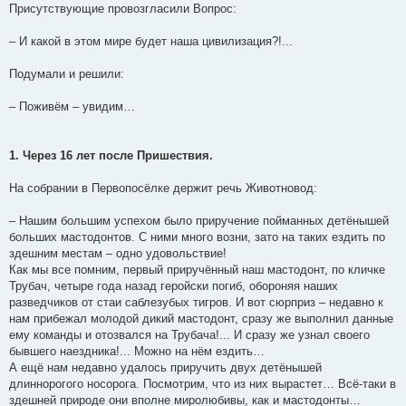
Присутствующие провозгласили Вопрос:
– И какой в этом мире будет наша цивилизация?!...
Подумали и решили:
– Поживём – увидим…
1. Через 16 лет после Пришествия.
На собрании в Первопосёлке держит речь Животновод:
– Нашим большим успехом было приручение пойманных детёнышей
больших мастодонтов. С ними много возни, зато на таких ездить по
здешним местам – одно удовольствие!
Как мы все помним, первый приручённый наш мастодонт, по кличке
Трубач, четыре года назад геройски погиб, обороняя наших
разведчиков от стаи саблезубых тигров. И вот сюрприз – недавно к
нам прибежал молодой дикий мастодонт, сразу же выполнил данные
ему команды и отозвался на Трубача!... И сразу же узнал своего
бывшего наездника!... Можно на нём ездить…
А ещё нам недавно удалось приручить двух детёнышей
длиннорогого носорога. Посмотрим, что из них вырастет… Всё-таки в
здешней природе они вполне миролюбивы, как и мастодонты…