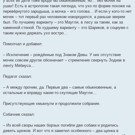
у всех их дети тоже вроде бы обыкновенные, но… без мочек на
ушах! Есть в астрологии такая легенда, что ухо по форме похоже на
перевёрнутого зародыша, а мочка – его голова… И если у кого-то нет
мочек – тот первый раз человеком новородился, а раньше зверем
был. По лучшему варианту – это Маугли, в лесу за таким, как за
каменной стеной. По худшему варианту – это Шариков, в социуме с
таким нужно держать ухо востро…
Помолчал и добавил:
– Исключение – рождённые под Знаком Девы. У них отсутствие
мочек совсем другое обозначает – стремление свернуть Зодиак в
ленту Мёбиуса…
Педагог сказал:
– А между прочим, да. Первые два – самые обыкновенные, а
остальные и вправду какие-то скулящие Маугли…
Присутствующие хмыкнули и продолжили собрание.
Собачник сказал:
– Из всей своры наших борзых погибли две собаки и родились
девять щенков. И вот что я заметил особенного – два щенка в