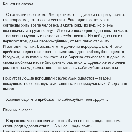
Кошатник сказал:
– С котиками всё так же. Две трети котят – дикие и не приручаемые,
как подрастут, так в лес и убегают. Ещё одна шестая часть –
согласны жить возле человека и брать корм из рук, но очень
независимы и в руки не идут. И только последняя одна шестая часть
– согласны мурчать и позволять себя тискать. Но всё одно наших
первокотиков, даже перерождённых, от них легко отличить…
И вот один из них, Барсик, что-то долго не перерождался. И тоже
прибежал недавно из леса – в виде молодого саблезубого оцелота…
И мурчит, и на колени прыгает, и на Барсика отзывается, и даже на
своём любимом месте быстренько разлёгся… Однако же это очень
романтичное удовольствие – няшиться с саблезубым оцелотом…
Присутствующие вспомнили саблезубых оцелотов – тварей
некрупных, но очень шустрых, хищных и неприручаемых. И сделали
вывод:
– Хорошо ещё, что прибежал не саблезубым леопардом…
Птичник сказал:
– В прежнем мире соколиная охота была не столь ради прокорма,
сколь ради удовольствия… А у нас – ради почты!
Степных орлов приручить оказалось не очень трудно, и на ловлю