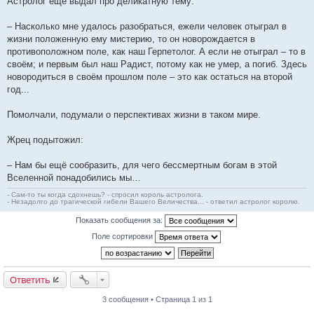
Астролог ещё выдал про деликатную тему:
– Насколько мне удалось разобраться, ежели человек отыграл в
жизни положенную ему мистерию, то он новорождается в
противоположном поле, как наш Герпетолог. А если не отыграл – то в
своём; и первым был наш Радист, потому как не умер, а погиб. Здесь
новородиться в своём прошлом поле – это как остаться на второй
год...
Помолчали, подумали о перспективах жизни в таком мире.
Жрец подытожил:
– Нам бы ещё сообразить, для чего бессмертным богам в этой
Вселенной понадобились мы…
- Сам-то ты когда сдохнешь? - спросил король астролога.
- Незадолго до трагической гибели Вашего Величества... - ответил астролог королю.
Показать сообщения за:
Поле сортировки
Ответить
3 сообщения • Страница 1 из 1