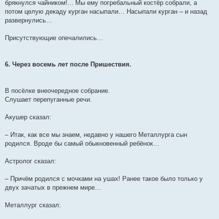
брякнулся чайником!... Мы ему погребальный костёр собрали, а
потом целую декаду курган насыпали… Насыпали курган – и назад
развернулись…
Присутствующие опечалились…
6. Через восемь лет после Пришествия.
В посёлке внеочередное собрание.
Слушает перепуганные речи.
Акушер сказал:
– Итак, как все мы знаем, недавно у нашего Металлурга сын
родился. Вроде бы самый обыкновенный ребёнок…
Астролог сказал:
– Причём родился с мочками на ушах! Ранее такое было только у
двух зачатых в прежнем мире…
Металлург сказал: