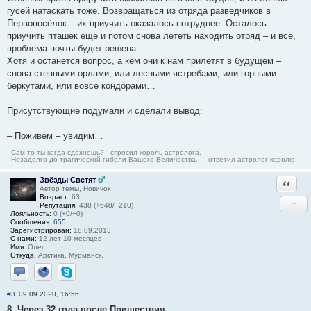
гусей натаскать тоже. Возвращаться из отряда разведчиков в
Первопосёлок – их приучить оказалось потруднее. Осталось
приучить пташек ещё и потом снова лететь находить отряд – и всё,
проблема почты будет решена…
Хотя и останется вопрос, а кем они к нам прилетят в будущем –
снова степными орлами, или лесными ястребами, или горными
беркутами, или вовсе кондорами…
Присутствующие подумали и сделали вывод:
– Поживём – увидим…
- Сам-то ты когда сдохнешь? - спросил король астролога.
- Незадолго до трагической гибели Вашего Величества... - ответил астролог королю.
Звёзды Светят
Ответи
Автор темы, Новичок
Возраст:
63
−
Репутация:
438 (+648/−210)
Лояльность:
0 (+0/−0)
Сообщения:
655
Зарегистрирован:
18.09.2013
С нами:
12 лет 10 месяцев
Имя:
Олег
Откуда:
Арктика, Мурманск.
Отправить личное сообщение
Сайт
Skype
#3
09.09.2020, 16:56
8. Через 32 года после Пришествия.