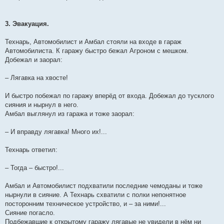
3. Эвакуация.
Технарь, Автомобилист и Амбал стояли на входе в гараж
Автомобилиста. К гаражу быстро бежал Агроном с мешком.
Добежал и заорал:
– Лягавка на хвосте!
И быстро побежал по гаражу вперёд от входа. Добежал до тусклого
сияния и нырнул в него.
Амбал выглянул из гаража и тоже заорал:
– И вправду лягавка! Много их!...
Технарь ответил:
– Тогда – быстро!...
Амбал и Автомобилист подхватили последние чемоданы и тоже
нырнули в сияние. А Технарь схватили с полки непонятное
посторонним техническое устройство, и – за ними!...
Сияние погасло.
Подбежавшие к открытому гаражу лягавые не увидели в нём ни