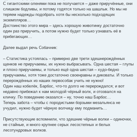
С гигантскими оленями пока не получается – даже приручённые, они
слишком бодливы, и потому годятся только на шашлык. Но мы не
теряем надежды подобрать хотя бы несколько подходящих
экземпляров…
Достоинство этого мира – здесь хорошую животинку достаточно
один раз приручить, а потом нужно будет только узнавать её в
прибегающих…
Далее выдал речь Собачник:
– Статистика устоялась – примерно две трети здешнерождённых
щенков не приручаемы, их нужно выбрасывать. Одна шестая – глупы
и плохо приручаемы, и только ещё одна шестая – худо-бедно
приручаемы, хотя тоже достаточно своенравны и диковаты. И только
перерождённых из наших первособак учить не нужно!
Один наш кобелёк, Барбос, что-то долго не перерождался; и вот
недавно прибежал к нам молодой чёрный волк, и отозвался на
кличку. По поведению оказался – ну, точно наш Барбос…
Теперь забота – чтобы с породистыми борзыми мезальянса не
учудил, нужно будет чёрную волчицу ему подманить…
Присутствующие вспомнили, что здешние чёрные волки – одиночки,
не стайные, и много крупнее серых лесостепных и белых
лесотундровых волков.