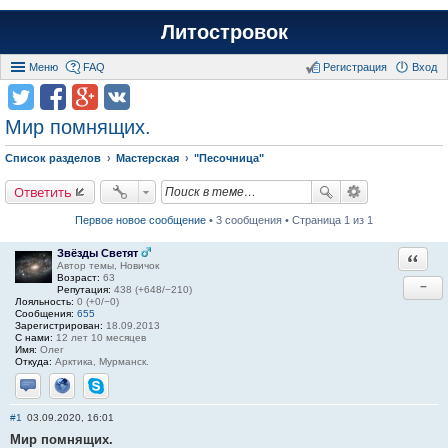
Литостровок
Меню
FAQ
Регистрация
Вход
Мир помнящих.
Список разделов
Мастерская
"Песочница"
Ответить
Первое новое сообщение
• 3 сообщения • Страница 1 из 1
Звёзды Светят
Ответи
Автор темы, Новичок
Возраст:
63
−
Репутация:
438 (+648/−210)
Лояльность:
0 (+0/−0)
Сообщения:
655
Зарегистрирован:
18.09.2013
С нами:
12 лет 10 месяцев
Имя:
Олег
Откуда:
Арктика, Мурманск.
Отправить личное сообщение
Сайт
Skype
#1
03.09.2020, 16:01
Мир помнящих.