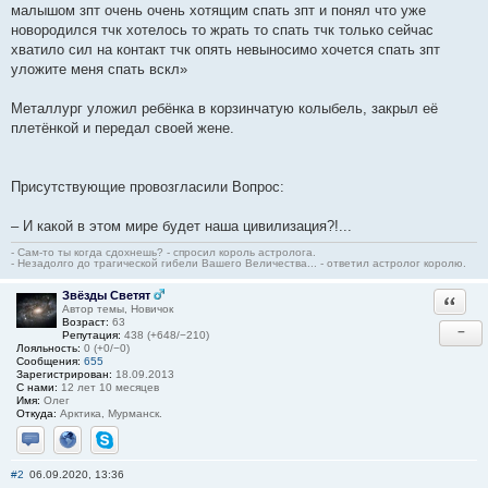
малышом зпт очень очень хотящим спать зпт и понял что уже
новородился тчк хотелось то жрать то спать тчк только сейчас
хватило сил на контакт тчк опять невыносимо хочется спать зпт
уложите меня спать вскл»
Металлург уложил ребёнка в корзинчатую колыбель, закрыл её
плетёнкой и передал своей жене.
Присутствующие провозгласили Вопрос:
– И какой в этом мире будет наша цивилизация?!...
- Сам-то ты когда сдохнешь? - спросил король астролога.
- Незадолго до трагической гибели Вашего Величества... - ответил астролог королю.
Звёзды Светят
Ответи
Автор темы, Новичок
Возраст:
63
−
Репутация:
438 (+648/−210)
Лояльность:
0 (+0/−0)
Сообщения:
655
Зарегистрирован:
18.09.2013
С нами:
12 лет 10 месяцев
Имя:
Олег
Откуда:
Арктика, Мурманск.
Отправить личное сообщение
Сайт
Skype
#2
06.09.2020, 13:36