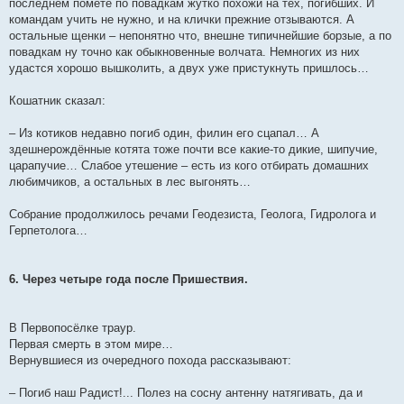
последнем помёте по повадкам жутко похожи на тех, погибших. И
командам учить не нужно, и на клички прежние отзываются. А
остальные щенки – непонятно что, внешне типичнейшие борзые, а по
повадкам ну точно как обыкновенные волчата. Немногих из них
удастся хорошо вышколить, а двух уже пристукнуть пришлось…
Кошатник сказал:
– Из котиков недавно погиб один, филин его сцапал… А
здешнерождённые котята тоже почти все какие-то дикие, шипучие,
царапучие… Слабое утешение – есть из кого отбирать домашних
любимчиков, а остальных в лес выгонять…
Собрание продолжилось речами Геодезиста, Геолога, Гидролога и
Герпетолога…
6. Через четыре года после Пришествия.
В Первопосёлке траур.
Первая смерть в этом мире…
Вернувшиеся из очередного похода рассказывают:
– Погиб наш Радист!... Полез на сосну антенну натягивать, да и