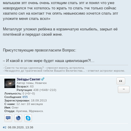
малышом зпт очень очень хотящим спать зпт и понял что уже
новородился тчк хотелось то жрать то спать тчк только сейчас
хватило сил на контакт тчк опять невыносимо хочется спать зпт
уложите меня спать вскл»
Металлург уложил ребёнка в корзинчатую колыбель, закрыл её
плетёнкой и передал своей жене.
Присутствующие провозгласили Вопрос:
– И какой в этом мире будет наша цивилизация?!...
- Сам-то ты когда сдохнешь? - спросил король астролога.
- Незадолго до трагической гибели Вашего Величества... - ответил астролог королю.
Звёзды Светят
Ответи
Автор темы, Новичок
Возраст:
63
−
Репутация:
438 (+648/−210)
Лояльность:
0 (+0/−0)
Сообщения:
655
Зарегистрирован:
18.09.2013
С нами:
12 лет 10 месяцев
Имя:
Олег
Откуда:
Арктика, Мурманск.
Отправить личное сообщение
Сайт
Skype
#2
06.09.2020, 13:36