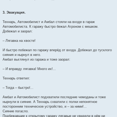
3. Эвакуация.
Технарь, Автомобилист и Амбал стояли на входе в гараж
Автомобилиста. К гаражу быстро бежал Агроном с мешком.
Добежал и заорал:
– Лягавка на хвосте!
И быстро побежал по гаражу вперёд от входа. Добежал до тусклого
сияния и нырнул в него.
Амбал выглянул из гаража и тоже заорал:
– И вправду лягавка! Много их!...
Технарь ответил:
– Тогда – быстро!...
Амбал и Автомобилист подхватили последние чемоданы и тоже
нырнули в сияние. А Технарь схватили с полки непонятное
посторонним техническое устройство, и – за ними!...
Сияние погасло.
Подбежавшие к открытому гаражу лягавые не увидели в нём ни