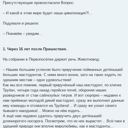
Присутствующие провозгласили Вопрос:
– И какой в этом мире будет наша цивилизация?!...
Подумали и решили:
– Поживём – увидим…
1. Через 16 лет после Пришествия.
На собрании в Первопосёлке держит речь Животновод:
– Нашим большим успехом было приручение пойманных детёнышей
больших мастодонтов. С ними много возни, зато на таких ездить по
здешним местам – одно удовольствие!
Как мы все помним, первый приручённый наш мастодонт, по кличке
Трубач, четыре года назад геройски погиб, обороняя наших
разведчиков от стаи саблезубых тигров. И вот сюрприз – недавно к
нам прибежал молодой дикий мастодонт, сразу же выполнил данные
ему команды и отозвался на Трубача!... И сразу же узнал своего
бывшего наездника!... Можно на нём ездить…
А ещё нам недавно удалось приручить двух детёнышей
длиннорогого носорога. Посмотрим, что из них вырастет… Всё-таки в
здешней природе они вполне миролюбивы, как и мастодонты…