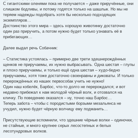
С гигантскими оленями пока не получается – даже приручённые, они
слишком бодливы, и потому годятся только на шашлык. Но мы не
теряем надежды подобрать хотя бы несколько подходящих
экземпляров…
Достоинство этого мира – здесь хорошую животинку достаточно
один раз приручить, а потом нужно будет только узнавать её в
прибегающих…
Далее выдал речь Собачник:
– Статистика устоялась – примерно две трети здешнерождённых
щенков не приручаемы, их нужно выбрасывать. Одна шестая – глупы
и плохо приручаемы, и только ещё одна шестая – худо-бедно
приручаемы, хотя тоже достаточно своенравны и диковаты. И только
перерождённых из наших первособак учить не нужно!
Один наш кобелёк, Барбос, что-то долго не перерождался; и вот
недавно прибежал к нам молодой чёрный волк, и отозвался на
кличку. По поведению оказался – ну, точно наш Барбос…
Теперь забота – чтобы с породистыми борзыми мезальянса не
учудил, нужно будет чёрную волчицу ему подманить…
Присутствующие вспомнили, что здешние чёрные волки – одиночки,
не стайные, и много крупнее серых лесостепных и белых
лесотундровых волков.