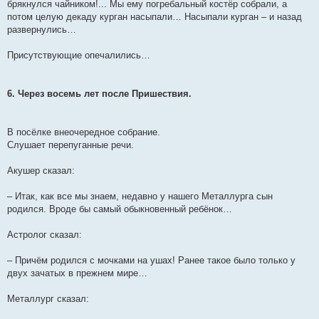
брякнулся чайником!... Мы ему погребальный костёр собрали, а
потом целую декаду курган насыпали… Насыпали курган – и назад
развернулись…
Присутствующие опечалились…
6. Через восемь лет после Пришествия.
В посёлке внеочередное собрание.
Слушает перепуганные речи.
Акушер сказал:
– Итак, как все мы знаем, недавно у нашего Металлурга сын
родился. Вроде бы самый обыкновенный ребёнок…
Астролог сказал:
– Причём родился с мочками на ушах! Ранее такое было только у
двух зачатых в прежнем мире…
Металлург сказал: