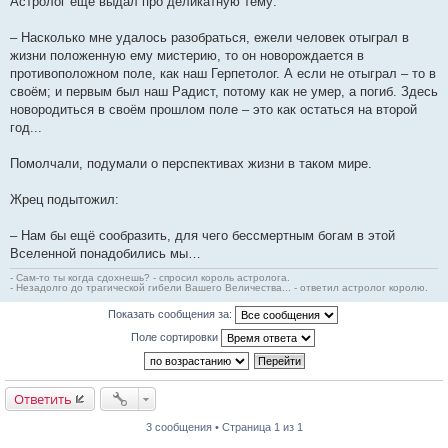
Астролог ещё выдал про деликатную тему:
– Насколько мне удалось разобраться, ежели человек отыграл в
жизни положенную ему мистерию, то он новорождается в
противоположном поле, как наш Герпетолог. А если не отыграл – то в
своём; и первым был наш Радист, потому как не умер, а погиб. Здесь
новородиться в своём прошлом поле – это как остаться на второй
год...
Помолчали, подумали о перспективах жизни в таком мире.
Жрец подытожил:
– Нам бы ещё сообразить, для чего бессмертным богам в этой
Вселенной понадобились мы…
- Сам-то ты когда сдохнешь? - спросил король астролога.
- Незадолго до трагической гибели Вашего Величества... - ответил астролог королю.
Показать сообщения за:
Поле сортировки
Ответить
3 сообщения • Страница 1 из 1