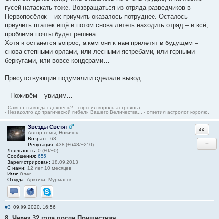
гусей натаскать тоже. Возвращаться из отряда разведчиков в
Первопосёлок – их приучить оказалось потруднее. Осталось
приучить пташек ещё и потом снова лететь находить отряд – и всё,
проблема почты будет решена…
Хотя и останется вопрос, а кем они к нам прилетят в будущем –
снова степными орлами, или лесными ястребами, или горными
беркутами, или вовсе кондорами…
Присутствующие подумали и сделали вывод:
– Поживём – увидим…
- Сам-то ты когда сдохнешь? - спросил король астролога.
- Незадолго до трагической гибели Вашего Величества... - ответил астролог королю.
Звёзды Светят
Ответи
Автор темы, Новичок
Возраст:
63
−
Репутация:
438 (+648/−210)
Лояльность:
0 (+0/−0)
Сообщения:
655
Зарегистрирован:
18.09.2013
С нами:
12 лет 10 месяцев
Имя:
Олег
Откуда:
Арктика, Мурманск.
Отправить личное сообщение
Сайт
Skype
#3
09.09.2020, 16:56
8. Через 32 года после Пришествия.