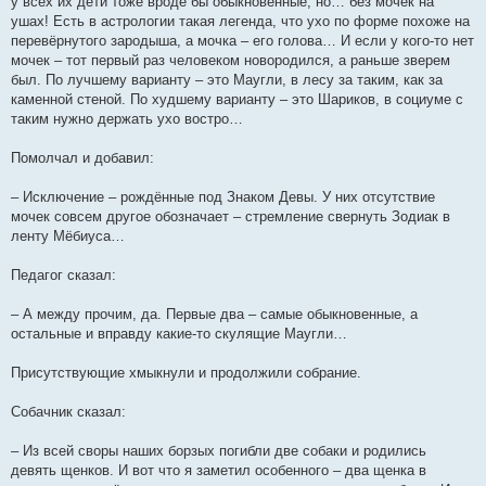
у всех их дети тоже вроде бы обыкновенные, но… без мочек на
ушах! Есть в астрологии такая легенда, что ухо по форме похоже на
перевёрнутого зародыша, а мочка – его голова… И если у кого-то нет
мочек – тот первый раз человеком новородился, а раньше зверем
был. По лучшему варианту – это Маугли, в лесу за таким, как за
каменной стеной. По худшему варианту – это Шариков, в социуме с
таким нужно держать ухо востро…
Помолчал и добавил:
– Исключение – рождённые под Знаком Девы. У них отсутствие
мочек совсем другое обозначает – стремление свернуть Зодиак в
ленту Мёбиуса…
Педагог сказал:
– А между прочим, да. Первые два – самые обыкновенные, а
остальные и вправду какие-то скулящие Маугли…
Присутствующие хмыкнули и продолжили собрание.
Собачник сказал:
– Из всей своры наших борзых погибли две собаки и родились
девять щенков. И вот что я заметил особенного – два щенка в