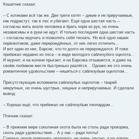
Кошатник сказал:
– С котиками всё так же. Две трети котят – дикие и не приручаемые,
как подрастут, так в лес и убегают. Ещё одна шестая часть –
согласны жить возле человека и брать корм из рук, но очень
независимы и в руки не идут. И только последняя одна шестая часть
– согласны мурчать и позволять себя тискать. Но всё одно наших
первокотиков, даже перерождённых, от них легко отличить…
И вот один из них, Барсик, что-то долго не перерождался. И тоже
прибежал недавно из леса – в виде молодого саблезубого оцелота…
И мурчит, и на колени прыгает, и на Барсика отзывается, и даже на
своём любимом месте быстренько разлёгся… Однако же это очень
романтичное удовольствие – няшиться с саблезубым оцелотом…
Присутствующие вспомнили саблезубых оцелотов – тварей
некрупных, но очень шустрых, хищных и неприручаемых. И сделали
вывод:
– Хорошо ещё, что прибежал не саблезубым леопардом…
Птичник сказал:
– В прежнем мире соколиная охота была не столь ради прокорма,
сколь ради удовольствия… А у нас – ради почты!
Степных орлов приручить оказалось не очень трудно, и на ловлю