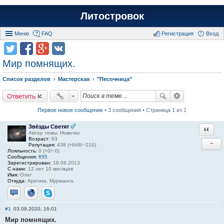
Литостровок
Меню
FAQ
Регистрация
Вход
Мир помнящих.
Список разделов
Мастерская
"Песочница"
Ответить
Первое новое сообщение
• 3 сообщения • Страница 1 из 1
Звёзды Светят
Ответи
Автор темы, Новичок
Возраст:
63
−
Репутация:
438 (+648/−210)
Лояльность:
0 (+0/−0)
Сообщения:
655
Зарегистрирован:
18.09.2013
С нами:
12 лет 10 месяцев
Имя:
Олег
Откуда:
Арктика, Мурманск.
Отправить личное сообщение
Сайт
Skype
#1
03.09.2020, 16:01
Мир помнящих.