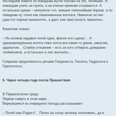
последнем помёте по повадкам жутко похожи на тех, погибших. И
командам учить не нужно, и на клички прежние отзываются. А
остальные щенки – непонятно что, внешне типичнейшие борзые, а по
повадкам ну точно как обыкновенные волчата. Немногих из них
удастся хорошо вышколить, а двух уже пристукнуть пришлось…
Кошатник сказал:
– Из котиков недавно погиб один, филин его сцапал… А
здешнерождённые котята тоже почти все какие-то дикие, шипучие,
царапучие… Слабое утешение – есть из кого отбирать домашних
любимчиков, а остальных в лес выгонять…
Собрание продолжилось речами Геодезиста, Геолога, Гидролога и
Герпетолога…
6. Через четыре года после Пришествия.
В Первопосёлке траур.
Первая смерть в этом мире…
Вернувшиеся из очередного похода рассказывают:
– Погиб наш Радист!... Полез на сосну антенну натягивать, да и