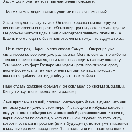
Хас. – Если она там есть, вы нам очень поможете.
– Могу я и мои люди принять участие в вашей кампании?
Хас откинулся на стульчике. Он очень хорошо помнил одну из
основных аксиом спецназа: «Командир группы должен быть трусом.
Он должен бояться идти в бой с неподготовленными людьми». А
Шарль и его люди не были подготовлены к тому, что задумал Хас.
– Не в этот раз, Шарль- мягко сказал Самум. – Операция уже
спланирована, все роли уже расписаны. Менять сейчас что-либо не
только не имеет смысла, но и может навредить нашему замыслу.
Тем более что форт Гаспаро мы будем брать практически сразу
после Босежура, и там нам очень пригодится ваша помощь, –
поспешно добавил он, видя обиду в глазах майора.
Надо отдать должное французу, он совладал со своими эмоциями.
Кивнул Хасу, и они продолжили разговор.
Лёня прихлебывал чай, слушал болтающего Жана и думал, что они
не такие уже и чужие в этом мире. И эта сцена в избушке кажется
ему уже чем-то обыденным и само собой разумеющимся. Конечно,
парни скучали по семьям, у кого они были, скучали по тому миру,
который остался в прошлом (или в будущем?), но все уже вписались
в местные реалии, перед ними была цель, и они планомерно шли к