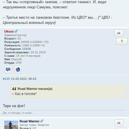
– Так мы «спортивный» экипаж, – ответил танкист. И, видя
недоуменное лицо Самума, пояснил:
– Третье место на танковом биатлоне. Из ЦВО* мы…
(* ЦВО -
Центральный военный округ)
Uksus
Ответи
Администратор
Возраст:
62
1
Репутация:
24909 (+24984/−75)
Лояльность:
1586 (+1586/−0)
Сообщения:
13339
Зарегистрирован:
20.11.2010
С нами:
15 лет 8 месяцев
Имя:
Сергей
Откуда:
СПб
Отправить личное сообщение
Сайт
#125
21.02.2022, 06:43
Road Warrior писал(а):
–
Хас в тепляк*
Тире на фиг!
Да, я зануда, я знаю...
Road Warrior
Ответи
Автор темы, Новичок
Возраст:
62