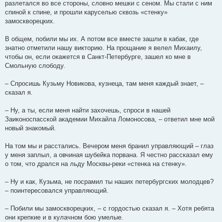
разлетался во все стороны, словно мешки с сеном. Мы стали с ним
спиной к спине, и прошли каруселью сквозь «стенку»
замоскворецких.
В общем, побили мы их. А потом все вместе зашли в кабак, где
знатно отметили нашу викторию. На прощание я велел Михаилу,
чтобы он, если окажется в Санкт-Петербурге, зашел ко мне в
Смольную слободу.
– Спросишь Кузьму Новикова, кузнеца, там меня каждый знает, –
сказал я.
– Ну, а ты, если меня найти захочешь, спроси в нашей
Заиконоспасской академии Михайла Ломоносова, – ответил мне мой
новый знакомый.
На том мы и расстались. Вечером меня бранил управляющий – глаз
у меня заплыл, а овчиная шубейка порвана. Я честно рассказал ему
о том, что дрался на льду Москвы-реки «стенка на стенку».
– Ну и как, Кузьма, не посрамил ты наших петербургских молодцев?
– поинтересовался управляющий.
– Побили мы замоскворецких, – с гордостью сказал я. – Хотя ребята
они крепкие и в кулачном бою умелые.