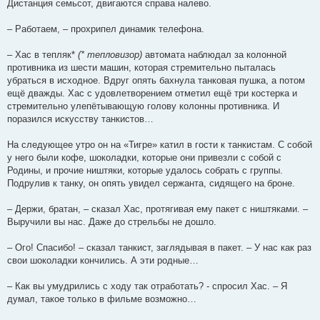
Дистанция семьсот, двигаются справа налево.
– Работаем, – прохрипел динамик телефона.
– Хас в тепляк*
(* тепловизор)
автомата наблюдал за колонной
противника из шести машин, которая стремительно пыталась
убраться в исходное. Вдруг опять бахнула танковая пушка, а потом
ещё дважды. Хас с удовлетворением отметил ещё три костерка и
стремительно улепётывающую голову колонны противника. И
поразился искусству танкистов…
На следующее утро он на «Тигре» катил в гости к танкистам. С собой
у него были кофе, шоколадки, которые они привезли с собой с
Родины, и прочие ништяки, которые удалось собрать с группы.
Подрулив к танку, он опять увидел сержанта, сидящего на броне.
– Держи, братан, – сказал Хас, протягивая ему пакет с ништяками. –
Выручили вы нас. Даже до стрельбы не дошло.
– Ого! Спасибо! – сказал танкист, заглядывая в пакет. – У нас как раз
свои шоколадки кончились. А эти родные…
– Как вы умудрились с ходу так отработать? - спросил Хас. – Я
думал, такое только в фильме возможно…