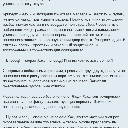
увидел вспышку шнура.
Крикнул: «Иду!» и, дождавшись ответа Мастера – «Держим!», пулей,
метнулся назад, под укрытие редана. Потянулись минуты ожидания,
разбавляемые частой и не всегда точной стрельбой. Через пять с
небольшим минут раздался взрыв и все, защитники и нападающие,
увидели, как одну из створок сорвало с верхней петли, и она
наполовину завалилась во внутренний двор форта. Раздался единый
слитный вопль – яростный и отчаянный защитников, и –
восторженный и торжествующий осаждавших.
– Вперед! – заорал Хас, – вперед! Или вы хотите жить вечно?!
Следопыты небольшими группами, прикрывая друг друга, рванули по
направлению к раскупоренным воротам и тут же начали растекаться
по бастионам, выдавливая англичан из люнетов. Закипели
ожесточенные рукопашные схватки.
Через полтора часа все было кончено. Люди Хаса контролировали
все люнеты – по факту, господствующие вершины. Выжившие
англичане укрылись в зданиях внутри форта.
– Ну вот и все, – сплюнул на землю Хас, куском материи вытирая
окровавленное лезвие томагавка, – теперь можно предлагать им
почетную и безоговорочную капитуляцию. Отсюда мы их рано или