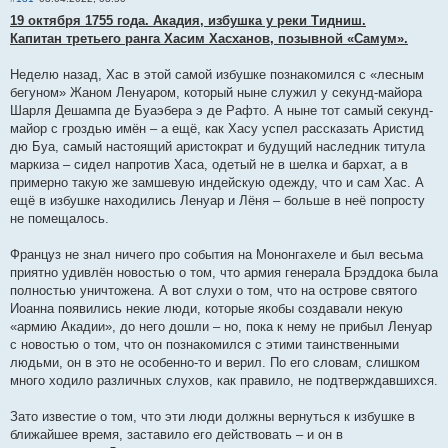
19 октября 1755 года. Акадия, избушка у реки Тидниш.
Капитан третьего ранга Хасим Хасханов, позывной «Самум».
Неделю назад, Хас в этой самой избушке познакомился с «лесным
бегуном» Жаном Ленуаром, который ныне служил у секунд-майора
Шарля Дешампа де Буаэбера э де Рафто. А ныне тот самый секунд-
майор с гроздью имён – а ещё, как Хасу успел рассказать Аристид
дю Буа, самый настоящий аристократ и будущий наследник титула
маркиза – сидел напротив Хаса, одетый не в шелка и бархат, а в
примерно такую же замшевую индейскую одежду, что и сам Хас. А
ещё в избушке находились Ленуар и Лёня – больше в неё попросту
не помещалось.
Француз не знал ничего про события на Мононгахеле и был весьма
приятно удивлён новостью о том, что армия генерала Брэддока была
полностью уничтожена. А вот слухи о том, что на острове святого
Иоанна появились некие люди, которые якобы создавали некую
«армию Акадии», до него дошли – но, пока к нему не прибыл Ленуар
с новостью о том, что он познакомился с этими таинственными
людьми, он в это не особенно-то и верил. По его словам, слишком
много ходило различных слухов, как правило, не подтверждавшихся.
Зато известие о том, что эти люди должны вернуться к избушке в
ближайшее время, заставило его действовать – и он в