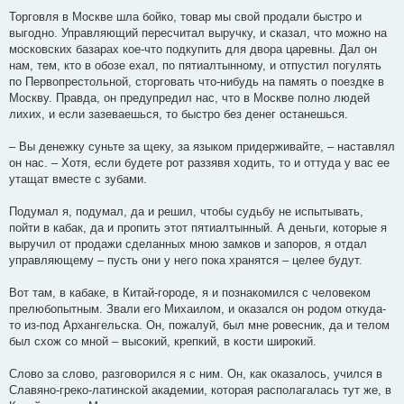
Торговля в Москве шла бойко, товар мы свой продали быстро и
выгодно. Управляющий пересчитал выручку, и сказал, что можно на
московских базарах кое-что подкупить для двора царевны. Дал он
нам, тем, кто в обозе ехал, по пятиалтынному, и отпустил погулять
по Первопрестольной, сторговать что-нибудь на память о поездке в
Москву. Правда, он предупредил нас, что в Москве полно людей
лихих, и если зазеваешься, то быстро без денег останешься.
– Вы денежку суньте за щеку, за языком придерживайте, – наставлял
он нас. – Хотя, если будете рот раззявя ходить, то и оттуда у вас ее
утащат вместе с зубами.
Подумал я, подумал, да и решил, чтобы судьбу не испытывать,
пойти в кабак, да и пропить этот пятиалтынный. А деньги, которые я
выручил от продажи сделанных мною замков и запоров, я отдал
управляющему – пусть они у него пока хранятся – целее будут.
Вот там, в кабаке, в Китай-городе, я и познакомился с человеком
прелюбопытным. Звали его Михаилом, и оказался он родом откуда-
то из-под Архангельска. Он, пожалуй, был мне ровесник, да и телом
был схож со мной – высокий, крепкий, в кости широкий.
Слово за слово, разговорился я с ним. Он, как оказалось, учился в
Славяно-греко-латинской академии, которая располагалась тут же, в