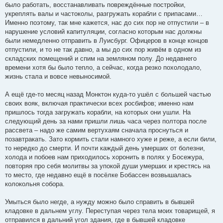
было работать, восстанавливать повреждённые постройки,
укреплять валы и частоколы, разгружать корабли с припасами…
Именно поэтому, так мне кажется, нас до сих пор не отпустили – в
нарушение условий капитуляции, согласно которым нас должны
были немедленно отправить в Луисбург. Офицеров в конце концов
отпустили, и то не так давно, а мы до сих пор живём в одном из
складских помещений и спим на земляном полу. До недавнего
времени хотя бы было тепло, а сейчас, когда резко похолодало,
жизнь стала и вовсе невыносимой.
А ещё где-то месяц назад Монктон куда-то ушёл с большей частью
своих вояк, включая практически всех росбифов; именно нам
пришлось тогда загружать корабли, на которых они ушли. На
следующий день за нами пришли лишь часа через полтора после
рассвета – надо же самим вертухаям сначала проснуться и
позавтракать. Зато кормить стали намного хуже и реже, а если били,
то нередко до смерти. И почти каждый день умерших от болезни,
холода и побоев нам приходилось хоронить в полях у Босежура,
повторяя про себя молитвы за упокой души умерших и крестясь на
то место, где недавно ещё в посёлке Бобассен возвышалась
колокольня собора.
Умыться было негде, а нужду можно было справить в бывшей
кладовке в дальнем углу. Переступая через тела моих товарищей, я
отправился в дальний угол здания, где в бывшей кладовке