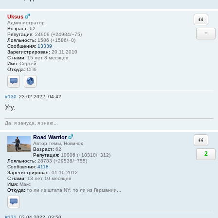
Uksus
Ответи
Администратор
Возраст:
62
−
Репутация:
24909 (+24984/−75)
Лояльность:
1586 (+1586/−0)
Сообщения:
13339
Зарегистрирован:
20.11.2010
С нами:
15 лет 8 месяцев
Имя:
Сергей
Откуда:
СПб
Отправить личное сообщение
Сайт
#130
23.02.2022, 04:42
Угу.
Да, я зануда, я знаю...
Road Warrior
Ответи
Автор темы, Новичок
Возраст:
62
2
Репутация:
10006 (+10318/−312)
Лояльность:
28783 (+29538/−755)
Сообщения:
4118
Зарегистрирован:
01.10.2012
С нами:
13 лет 10 месяцев
Имя:
Макс
Откуда:
то ли из штата NY, то ли из Германии...
Отправить личное сообщение
#131
03.04.2022, 03:50