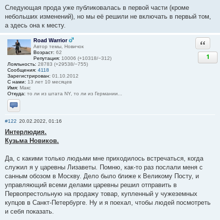
Следующая прода уже публиковалась в первой части (кроме
небольших изменений), но мы её решили не включать в первый том,
а здесь она к месту.
Road Warrior
Ответи
Автор темы, Новичок
Возраст:
62
1
Репутация:
10006 (+10318/−312)
Лояльность:
28783 (+29538/−755)
Сообщения:
4118
Зарегистрирован:
01.10.2012
С нами:
13 лет 10 месяцев
Имя:
Макс
Откуда:
то ли из штата NY, то ли из Германии...
Отправить личное сообщение
#122
20.02.2022, 01:16
Интерлюдия.
Кузьма Новиков.
Да, с какими только людьми мне приходилось встречаться, когда
служил я у царевны Лизаветы. Помню, как-то раз послали меня с
санным обозом в Москву. Дело было ближе к Великому Посту, и
управляющий всеми делами царевны решил отправить в
Первопрестольную на продажу товар, купленный у чужеземных
купцов в Санкт-Петербурге. Ну и я поехал, чтобы людей посмотреть
и себя показать.