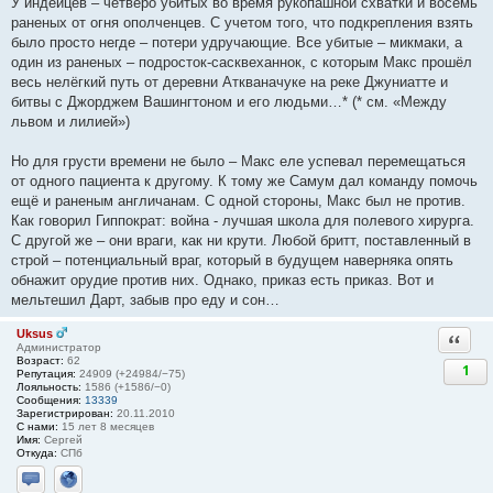
У индейцев – четверо убитых во время рукопашной схватки и восемь
раненых от огня ополченцев. С учетом того, что подкрепления взять
было просто негде – потери удручающие. Все убитые – микмаки, а
один из раненых – подросток-сасквеханнок, с которым Макс прошёл
весь нелёгкий путь от деревни Аткваначуке на реке Джуниатте и
битвы с Джорджем Вашингтоном и его людьми…* (* см. «Между
львом и лилией»)
Но для грусти времени не было – Макс еле успевал перемещаться
от одного пациента к другому. К тому же Самум дал команду помочь
ещё и раненым англичанам. С одной стороны, Макс был не против.
Как говорил Гиппократ: война - лучшая школа для полевого хирурга.
С другой же – они враги, как ни крути. Любой бритт, поставленный в
строй – потенциальный враг, который в будущем наверняка опять
обнажит орудие против них. Однако, приказ есть приказ. Вот и
мельтешил Дарт, забыв про еду и сон…
Uksus
Ответи
Администратор
Возраст:
62
1
Репутация:
24909 (+24984/−75)
Лояльность:
1586 (+1586/−0)
Сообщения:
13339
Зарегистрирован:
20.11.2010
С нами:
15 лет 8 месяцев
Имя:
Сергей
Откуда:
СПб