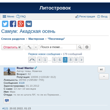
Литостровок
Меню
FAQ
Регистрация
Вход
Самум: Акадская осень
Список разделов
Мастерская
"Песочница"
Ответить
Первое новое сообщение
• 179 сообщений
1
…
5
6
7
8
9
Road Warrior
Ответи
Автор темы, Новичок
Возраст:
62
−
Репутация:
10006 (+10318/−312)
Лояльность:
28783 (+29538/−755)
Сообщения:
4118
Зарегистрирован:
01.10.2012
С нами:
13 лет 10 месяцев
Имя:
Макс
Откуда:
то ли из штата NY, то ли из Германии...
Отправить личное сообщение
#121
20.02.2022, 01:15