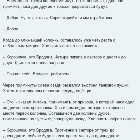
– Нормально. Тремя колоннами идут. Я так понимаю, одна нас
прижмёт, пока две другие к трассе прорываться будут.
– Добро. Ну, мы готовы. Сориентируйте и мы отработаем.
– Добро.
Когда до ближайшей колонны оставалось уже четыреста с
небольшим метров, Хас опять вышел на танкиста
– Коробочка, это Бродяги. Четыре пикапа в секторе с десяти до
двух. Двигаются слева направо.
– Принял тебя, Бродяга, работаем.
Через полминуты слева сзади раздался выстрел танковой пушки.
Затем с интервалом в восемь секунд ещё три.
– Ого! - сказал Антоха, поднимаясь от прибора, в который наблюдал
за движением противника. Хас и сам видел четыре костерка на
месте первой колонны. Оставшиеся две колонны духов,
пометавшись по пустыне, повернули назад. Хас опять набрал номер:
– Коробочка, это Бродяга. Противник в секторе от трёх до
двенадцати, сейчас будет в секторе от часа до одиннадцати.