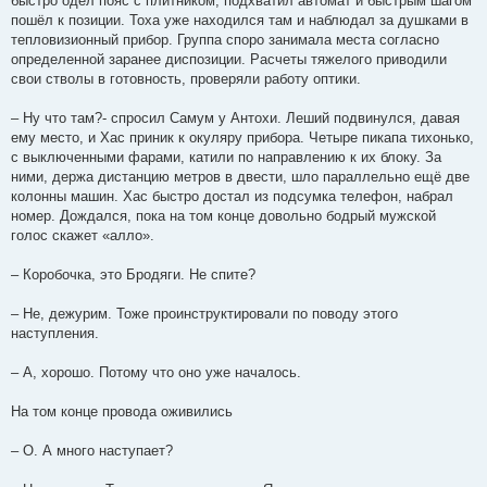
быстро одел пояс с плитником, подхватил автомат и быстрым шагом
пошёл к позиции. Тоха уже находился там и наблюдал за душками в
тепловизионный прибор. Группа споро занимала места согласно
определенной заранее диспозиции. Расчеты тяжелого приводили
свои стволы в готовность, проверяли работу оптики.
– Ну что там?- спросил Самум у Антохи. Леший подвинулся, давая
ему место, и Хас приник к окуляру прибора. Четыре пикапа тихонько,
с выключенными фарами, катили по направлению к их блоку. За
ними, держа дистанцию метров в двести, шло параллельно ещё две
колонны машин. Хас быстро достал из подсумка телефон, набрал
номер. Дождался, пока на том конце довольно бодрый мужской
голос скажет «алло».
– Коробочка, это Бродяги. Не спите?
– Не, дежурим. Тоже проинструктировали по поводу этого
наступления.
– А, хорошо. Потому что оно уже началось.
На том конце провода оживились
– О. А много наступает?