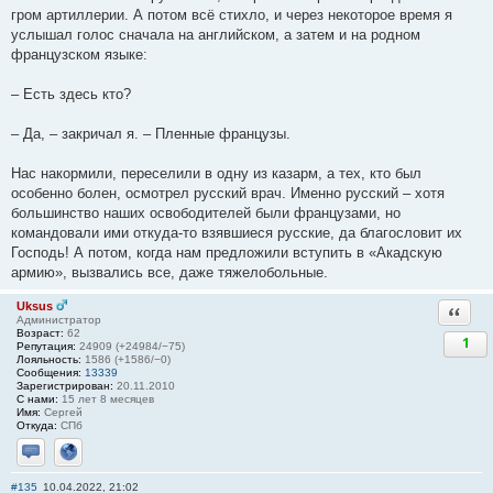
гром артиллерии. А потом всё стихло, и через некоторое время я
услышал голос сначала на английском, а затем и на родном
французском языке:
– Есть здесь кто?
– Да, – закричал я. – Пленные французы.
Нас накормили, переселили в одну из казарм, а тех, кто был
особенно болен, осмотрел русский врач. Именно русский – хотя
большинство наших освободителей были французами, но
командовали ими откуда-то взявшиеся русские, да благословит их
Господь! А потом, когда нам предложили вступить в «Акадскую
армию», вызвались все, даже тяжелобольные.
Uksus
Ответи
Администратор
Возраст:
62
1
Репутация:
24909 (+24984/−75)
Лояльность:
1586 (+1586/−0)
Сообщения:
13339
Зарегистрирован:
20.11.2010
С нами:
15 лет 8 месяцев
Имя:
Сергей
Откуда:
СПб
Отправить личное сообщение
Сайт
#135
10.04.2022, 21:02