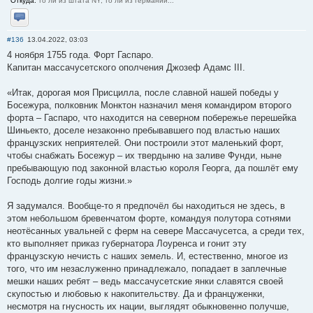
Откуда:
то ли из штата NY, то ли из Германии...
Отправить личное сообщение
#136
13.04.2022, 03:03
4 ноября 1755 года. Форт Гаспаро.
Капитан массачусетского ополчения Джозеф Адамс III.
«Итак, дорогая моя Присцилла, после славной нашей победы у
Босежура, полковник Монктон назначил меня командиром второго
форта – Гаспаро, что находится на северном побережье перешейка
Шиньекто, доселе незаконно пребывавшего под властью наших
французских неприятелей. Они построили этот маленький форт,
чтобы снабжать Босежур – их твердыню на заливе Фунди, ныне
пребывающую под законной властью короля Георга, да пошлёт ему
Господь долгие годы жизни.»
Я задумался. Вообще-то я предпочёл бы находиться не здесь, в
этом небольшом бревенчатом форте, командуя полутора сотнями
неотёсанных увальней с ферм на севере Массачусетса, а среди тех,
кто выполняет приказ губернатора Лоуренса и гонит эту
французскую нечисть с наших земель. И, естественно, многое из
того, что им незаслуженно принадлежало, попадает в заплечные
мешки наших ребят – ведь массачусетские янки славятся своей
скупостью и любовью к накопительству. Да и француженки,
несмотря на гнусность их нации, выглядят обыкновенно получше,