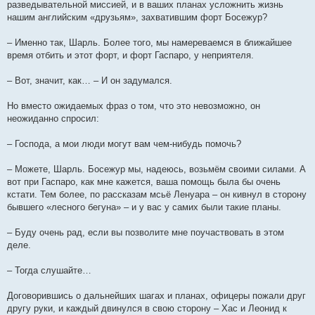
разведывательной миссией, и в ваших планах усложнить жизнь
нашим английским «друзьям», захватившим форт Босежур?
– Именно так, Шарль. Более того, мы намереваемся в ближайшее
время отбить и этот форт, и форт Гаспаро, у неприятеля.
– Вот, значит, как… – И он задумался.
Но вместо ожидаемых фраз о том, что это невозможно, он
неожиданно спросил:
– Господа, а мои люди могут вам чем-нибудь помочь?
– Можете, Шарль. Босежур мы, надеюсь, возьмём своими силами. А
вот при Гаспаро, как мне кажется, ваша помощь была бы очень
кстати. Тем более, по рассказам мсьё Ленуара – он кивнул в сторону
бывшего «лесного бегуна» – и у вас у самих были такие планы.
– Буду очень рад, если вы позволите мне поучаствовать в этом
деле.
– Тогда слушайте…
Договорившись о дальнейших шагах и планах, офицеры пожали друг
другу руки, и каждый двинулся в свою сторону – Хас и Леонид к