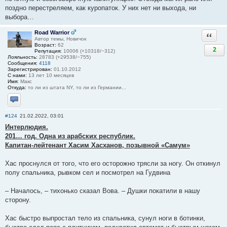
поздно перестреляем, как куропаток. У них нет ни выхода, ни
выбора…
Road Warrior
Ответи
Автор темы, Новичок
Возраст:
62
2
Репутация:
10006 (+10318/−312)
Лояльность:
28783 (+29538/−755)
Сообщения:
4118
Зарегистрирован:
01.10.2012
С нами:
13 лет 10 месяцев
Имя:
Макс
Откуда:
то ли из штата NY, то ли из Германии...
Отправить личное сообщение
#124
21.02.2022, 03:01
Интерлюдия.
201… год. Одна из арабских республик.
Капитан-лейтенант Хасим Хасханов, позывной «Самум»
Хас проснулся от того, что его осторожно трясли за ногу. Он откинул
полу спальника, рывком сел и посмотрел на Гудвина
– Началось, – тихонько сказал Вова. – Душки покатили в нашу
сторону.
Хас быстро выпростал тело из спальника, сунул ноги в ботинки,