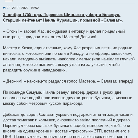
Отправить личное сообщение
#123
20.02.2022, 19:52
3 ноября 1755 года. Перешеек Шиньекто у форта Босежур.
Старший лейтенант Наиль Хурамшин, позывной «Салават».
– Огонь! – заорал Хас, вскидывая винтовку и делая прицельный
выстрел, – придавите их огнем! Мастер! Дави их!
Мастер и Казак, единственные, кому Хас разрешил взять их родные
винтовки, с которыми они попали в Канаду, а не «фридолиновские»,
начали методично выбивать наиболее смелых (или наиболее глупых)
англичан, которые пытались высунуться из-за укрытия, чтобы
разрядить оружие в нападающих.
– Держим! – наконец-то раздался голос Мастера. – Салават, вперед!
По команде Самума, Наиль рванул вперед, держа в руках две
наполненные водой пластиковые двухлитровые бутылки, связанные
между собой метровым куском паракорда.
Добежав до ворот, Салават укрылся под аркой от огня защитников и,
достав томагавк и колышек, сноровисто забил последний в дерево.
Перекинул через колышек бутылки с водой, выверил их, чтобы они
висели на одном уровне и, достав «трехсотый» ЗТП, вставил его в
ПВВ. Повернул чеку, дернул ее и по привычке засек время, когда