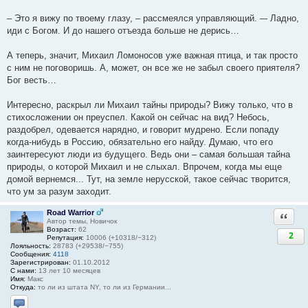
– Это я вижу по твоему глазу, – рассмеялся управляющий. –- Ладно,
иди с Богом. И до нашего отъезда больше не дерись…
А теперь, значит, Михаил Ломоносов уже важная птица, и так просто
с ним не поговоришь. А, может, он все же не забыл своего приятеля?
Бог весть…
Интересно, раскрыл ли Михаил тайны природы? Вижу только, что в
стихосложении он преуспел. Какой он сейчас на вид? Небось,
раздобрел, одевается нарядно, и говорит мудрено. Если попаду
когда-нибудь в Россию, обязательно его найду. Думаю, что его
заинтересуют люди из будущего. Ведь они – самая большая тайна
природы, о которой Михаил и не слыхал. Впрочем, когда мы еще
домой вернемся... Тут, на земле нерусской, такое сейчас творится,
что ум за разум заходит.
Road Warrior
Ответи
Автор темы, Новичок
Возраст:
62
2
Репутация:
10006 (+10318/−312)
Лояльность:
28783 (+29538/−755)
Сообщения:
4118
Зарегистрирован:
01.10.2012
С нами:
13 лет 10 месяцев
Имя:
Макс
Откуда:
то ли из штата NY, то ли из Германии...