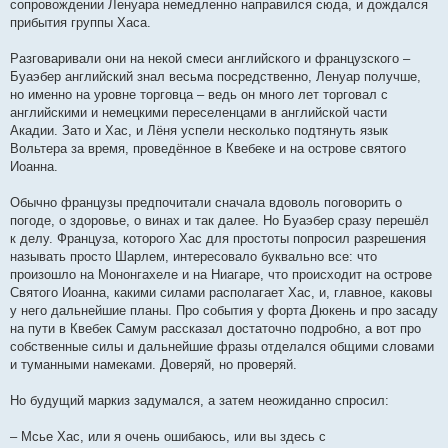
сопровождении Ленуара немедленно направился сюда, и дождался
прибытия группы Хаса.
Разговаривали они на некой смеси английского и французского –
Буаэбер английский знал весьма посредственно, Ленуар получше,
но именно на уровне торговца – ведь он много лет торговал с
английскими и немецкими переселенцами в английской части
Акадии. Зато и Хас, и Лёня успели несколько подтянуть язык
Вольтера за время, проведённое в Квебеке и на острове святого
Иоанна.
Обычно французы предпочитали сначала вдоволь поговорить о
погоде, о здоровье, о винах и так далее. Но Буаэбер сразу перешёл
к делу. Француза, которого Хас для простоты попросил разрешения
называть просто Шарлем, интересовало буквально все: что
произошло на Мононгахеле и на Ниагаре, что происходит на острове
Святого Иоанна, какими силами располагает Хас, и, главное, каковы
у него дальнейшие планы. Про события у форта Дюкень и про засаду
на пути в Квебек Самум рассказал достаточно подробно, а вот про
собственные силы и дальнейшие фразы отделался общими словами
и туманными намеками. Доверяй, но проверяй.
Но будущий маркиз задумался, а затем неожиданно спросил:
– Мсье Хас, или я очень ошибаюсь, или вы здесь с