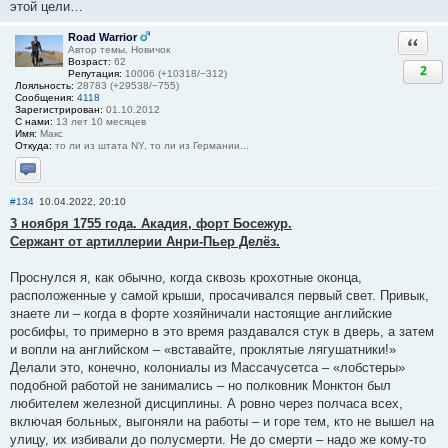
этой цели…
Road Warrior
Ответи
Автор темы, Новичок
Возраст:
62
2
Репутация:
10006 (+10318/−312)
Лояльность:
28783 (+29538/−755)
Сообщения:
4118
Зарегистрирован:
01.10.2012
С нами:
13 лет 10 месяцев
Имя:
Макс
Откуда:
то ли из штата NY, то ли из Германии...
Отправить личное сообщение
#134
10.04.2022, 20:10
3 ноября 1755 года. Акадия, форт Босежур.
Сержант от артиллерии Анри-Пьер Делёз.
Проснулся я, как обычно, когда сквозь крохотные оконца,
расположенные у самой крыши, просачивался первый свет. Привык,
знаете ли – когда в форте хозяйничали настоящие английские
росбифы, то примерно в это время раздавался стук в дверь, а затем
и вопли на английском – «вставайте, проклятые лягушатники!»
Делали это, конечно, колониалы из Массачусетса – «лобстеры»
подобной работой не занимались – но полковник Монктон был
любителем железной дисциплины. А ровно через полчаса всех,
включая больных, выгоняли на работы – и горе тем, кто не вышел на
улицу, их избивали до полусмерти. Не до смерти – надо же кому-то