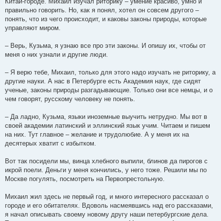
Китай-городе. Михаил изучал риторику – умение красиво, умно и
правильно говорить. Но, как я понял, хотел он совсем другого –
понять, что из чего происходит, и каковы законы природы, которые
управляют миром.
– Верь, Кузьма, я узнаю все про эти законы. И опишу их, чтобы от
меня о них узнали и другие люди.
– Я верю тебе, Михаил, только для этого надо изучать не риторику, а
другие науки. А нас в Петербурге есть Академия наук, где сидят
ученые, законы природы разгадывающие. Только они все немцы, и о
чем говорят, русскому человеку не понять.
– Да ладно, Кузьма, языки иноземные выучить нетрудно. Мы вот в
своей академии латинский и эллинский язык учим. Читаем и пишем
на них. Тут главное – желание и трудолюбие. А у меня их на
десятерых хватит с избытком.
Вот так посидели мы, винца хлебного выпили, блинов да пирогов с
икрой поели. Деньги у меня кончились, у него тоже. Решили мы по
Москве погулять, посмотреть на Первопрестольную.
Михаил жил здесь не первый год, и много интересного рассказал о
городе и его обитателях. Вдоволь насмеявшись над его рассказами,
я начал описывать своему новому другу наши петербургские дела.