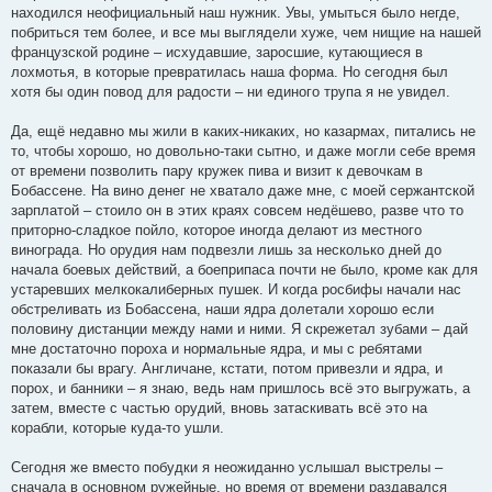
находился неофициальный наш нужник. Увы, умыться было негде,
побриться тем более, и все мы выглядели хуже, чем нищие на нашей
французской родине – исхудавшие, заросшие, кутающиеся в
лохмотья, в которые превратилась наша форма. Но сегодня был
хотя бы один повод для радости – ни единого трупа я не увидел.
Да, ещё недавно мы жили в каких-никаких, но казармах, питались не
то, чтобы хорошо, но довольно-таки сытно, и даже могли себе время
от времени позволить пару кружек пива и визит к девочкам в
Бобассене. На вино денег не хватало даже мне, с моей сержантской
зарплатой – стоило он в этих краях совсем недёшево, разве что то
приторно-сладкое пойло, которое иногда делают из местного
винограда. Но орудия нам подвезли лишь за несколько дней до
начала боевых действий, а боеприпаса почти не было, кроме как для
устаревших мелкокалиберных пушек. И когда росбифы начали нас
обстреливать из Бобассена, наши ядра долетали хорошо если
половину дистанции между нами и ними. Я скрежетал зубами – дай
мне достаточно пороха и нормальные ядра, и мы с ребятами
показали бы врагу. Англичане, кстати, потом привезли и ядра, и
порох, и банники – я знаю, ведь нам пришлось всё это выгружать, а
затем, вместе с частью орудий, вновь затаскивать всё это на
корабли, которые куда-то ушли.
Сегодня же вместо побудки я неожиданно услышал выстрелы –
сначала в основном ружейные, но время от времени раздавался