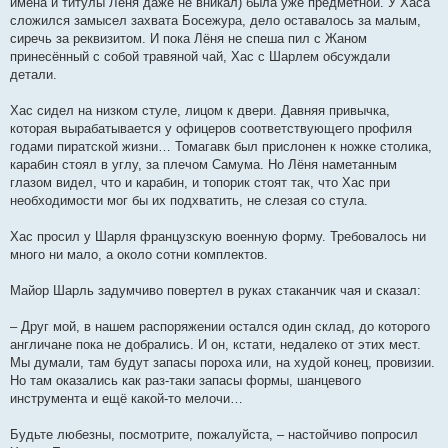
имена и титулы Лёня даже не вникал) была уже предметной. У Хаса
сложился замысел захвата Босежура, дело оставалось за малым,
сиречь за реквизитом. И пока Лёня не спеша пил с Жаном
принесённый с собой травяной чай, Хас с Шарлем обсуждали
детали.
Хас сидел на низком стуле, лицом к двери. Давняя привычка,
которая вырабатывается у офицеров соответствующего профиля
годами пиратской жизни… Томагавк был прислонен к ножке столика,
карабин стоял в углу, за плечом Самума. Но Лёня наметанным
глазом видел, что и карабин, и топорик стоят так, что Хас при
необходимости мог бы их подхватить, не слезая со стула.
Хас просил у Шарля французскую военную форму. Требовалось ни
много ни мало, а около сотни комплектов.
Майор Шарль задумчиво повертел в руках стаканчик чая и сказал:
– Друг мой, в нашем распоряжении остался один склад, до которого
англичане пока не добрались. И он, кстати, недалеко от этих мест.
Мы думали, там будут запасы пороха или, на худой конец, провизии.
Но там оказались как раз-таки запасы формы, шанцевого
инструмента и ещё какой-то мелочи…
Будьте любезны, посмотрите, пожалуйста, – настойчиво попросил