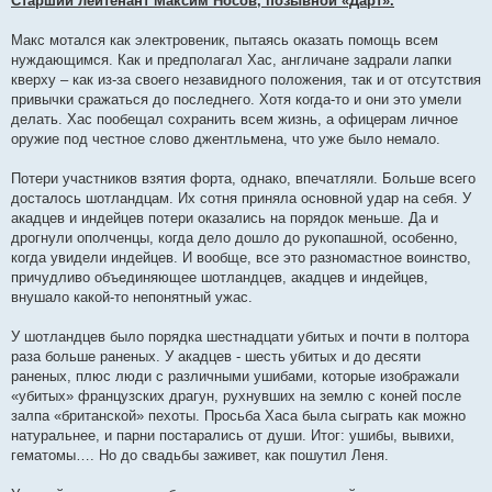
Старший лейтенант Максим Носов, позывной «Дарт».
Макс мотался как электровеник, пытаясь оказать помощь всем
нуждающимся. Как и предполагал Хас, англичане задрали лапки
кверху – как из-за своего незавидного положения, так и от отсутствия
привычки сражаться до последнего. Хотя когда-то и они это умели
делать. Хас пообещал сохранить всем жизнь, а офицерам личное
оружие под честное слово джентльмена, что уже было немало.
Потери участников взятия форта, однако, впечатляли. Больше всего
досталось шотландцам. Их сотня приняла основной удар на себя. У
акадцев и индейцев потери оказались на порядок меньше. Да и
дрогнули ополченцы, когда дело дошло до рукопашной, особенно,
когда увидели индейцев. И вообще, все это разномастное воинство,
причудливо объединяющее шотландцев, акадцев и индейцев,
внушало какой-то непонятный ужас.
У шотландцев было порядка шестнадцати убитых и почти в полтора
раза больше раненых. У акадцев - шесть убитых и до десяти
раненых, плюс люди с различными ушибами, которые изображали
«убитых» французских драгун, рухнувших на землю с коней после
залпа «британской» пехоты. Просьба Хаса была сыграть как можно
натуральнее, и парни постарались от души. Итог: ушибы, вывихи,
гематомы…. Но до свадьбы заживет, как пошутил Леня.