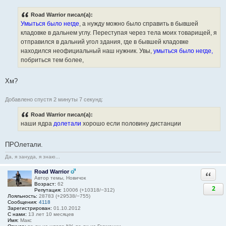
Road Warrior писал(а):
Умыться было негде
, а нужду можно было справить в бывшей
кладовке в дальнем углу. Переступая через тела моих товарищей, я
отправился в дальний угол здания, где в бывшей кладовке
находился неофициальный наш нужник. Увы,
умыться было негде,
побриться тем более,
Хм?
Добавлено спустя 2 минуты 7 секунд:
Road Warrior писал(а):
наши ядра
долетали
хорошо если половину дистанции
ПРОлетали.
Да, я зануда, я знаю...
Road Warrior
Ответи
Автор темы, Новичок
Возраст:
62
2
Репутация:
10006 (+10318/−312)
Лояльность:
28783 (+29538/−755)
Сообщения:
4118
Зарегистрирован:
01.10.2012
С нами:
13 лет 10 месяцев
Имя:
Макс