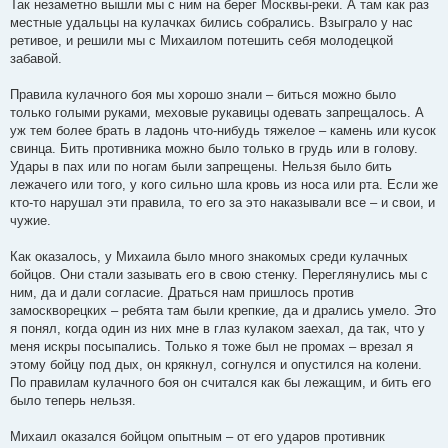
Так незаметно вышли мы с ним на берег Москвы-реки. А там как раз
местные удальцы на кулачках бились собрались. Взыграло у нас
ретивое, и решили мы с Михаилом потешить себя молодецкой
забавой.
Правила кулачного боя мы хорошо знали – биться можно было
только голыми руками, меховые рукавицы одевать запрещалось. А
уж тем более брать в ладонь что-нибудь тяжелое – камень или кусок
свинца. Бить противника можно было только в грудь или в голову.
Удары в пах или по ногам были запрещены. Нельзя было бить
лежачего или того, у кого сильно шла кровь из носа или рта. Если же
кто-то нарушал эти правила, то его за это наказывали все – и свои, и
чужие.
Как оказалось, у Михаила было много знакомых среди кулачных
бойцов. Они стали зазывать его в свою стенку. Переглянулись мы с
ним, да и дали согласие. Драться нам пришлось против
замоскворецких – ребята там были крепкие, да и дрались умело. Это
я понял, когда один из них мне в глаз кулаком заехал, да так, что у
меня искры посыпались. Только я тоже был не промах – врезал я
этому бойцу под дых, он крякнул, согнулся и опустился на колени.
По правилам кулачного боя он считался как бы лежащим, и бить его
было теперь нельзя.
Михаил оказался бойцом опытным – от его ударов противник