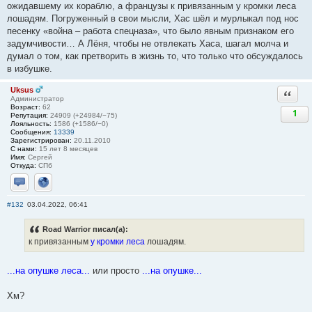
ожидавшему их кораблю, а французы к привязанным у кромки леса
лошадям. Погруженный в свои мысли, Хас шёл и мурлыкал под нос
песенку «война – работа спецназа», что было явным признаком его
задумчивости… А Лёня, чтобы не отвлекать Хаса, шагал молча и
думал о том, как претворить в жизнь то, что только что обсуждалось
в избушке.
Uksus
Ответи
Администратор
Возраст:
62
1
Репутация:
24909 (+24984/−75)
Лояльность:
1586 (+1586/−0)
Сообщения:
13339
Зарегистрирован:
20.11.2010
С нами:
15 лет 8 месяцев
Имя:
Сергей
Откуда:
СПб
Отправить личное сообщение
Сайт
#132
03.04.2022, 06:41
Road Warrior писал(а):
к привязанным
у кромки леса
лошадям.
...на опушке леса...
или просто
...на опушке...
Хм?