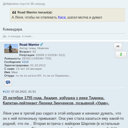
Добавлено спустя 38 секунд:
Road Warrior писал(а):
А Лёня, чтобы не отвлекать
Хаса
, шагал молча и думал
Командира.
Да, я зануда, я знаю...
Road Warrior
Ответи
Автор темы, Новичок
Возраст:
62
2
Репутация:
10006 (+10318/−312)
Лояльность:
28783 (+29538/−755)
Сообщения:
4118
Зарегистрирован:
01.10.2012
С нами:
13 лет 10 месяцев
Имя:
Макс
Откуда:
то ли из штата NY, то ли из Германии...
Отправить личное сообщение
#133
07.04.2022, 01:51
25 октября 1755 года. Акадия, избушка у реки Тидниш.
Капитан-лейтенант Леонид Зинченков, позывной «Удав».
Лёня уже в третий раз сидел в этой избушке и начинал думать, что
он к ней потихоньку привыкает. Она уже стала казаться ему какой-то
родной, что ли… Вторая встреча с майором Шарлем (в остальные