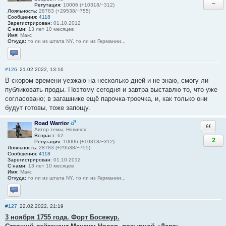
−
Репутация:
10006 (+10318/−312)
Лояльность:
28783 (+29538/−755)
Сообщения:
4118
Зарегистрирован:
01.10.2012
С нами:
13 лет 10 месяцев
Имя:
Макс
Откуда:
то ли из штата NY, то ли из Германии...
Отправить личное сообщение
#126
21.02.2022, 13:16
В скором времени уезжаю на несколько дней и не знаю, смогу ли
публиковать проды. Поэтому сегодня и завтра выставлю то, что уже
согласовано; в загашнике ещё парочка-троечка, и, как только они
будут готовы, тоже запощу.
Road Warrior
Ответи
Автор темы, Новичок
Возраст:
62
2
Репутация:
10006 (+10318/−312)
Лояльность:
28783 (+29538/−755)
Сообщения:
4118
Зарегистрирован:
01.10.2012
С нами:
13 лет 10 месяцев
Имя:
Макс
Откуда:
то ли из штата NY, то ли из Германии...
Отправить личное сообщение
#127
22.02.2022, 21:19
3 ноября 1755 года. Форт Босежур.