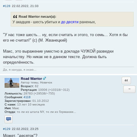
Отправить личное сообщение
Сайт
#128
22.02.2022, 21:33
Road Warrior писал(а):
У акадцев - шесть убитых и
до десяти
раненых,
"У нас тоже шесть... ну, если считать и этого, то семь... Хотя я бы
его не считал!" (с) (М. Жванецкий)
Макс, это выражение уместно в докладе ЧУЖОЙ разведки
начальству. Но никак не в данном тексте. Должна быть
определённость.
Да, я зануда, я знаю...
Road Warrior
Ответи
Автор темы, Новичок
Возраст:
62
−
Репутация:
10006 (+10318/−312)
Лояльность:
28783 (+29538/−755)
Сообщения:
4118
Зарегистрирован:
01.10.2012
С нами:
13 лет 10 месяцев
Имя:
Макс
Откуда:
то ли из штата NY, то ли из Германии...
Отправить личное сообщение
#129
22.02.2022, 23:25
Может, "десяток"?