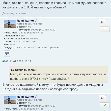
Макс, это всё, конечно, хорошо и красиво, но меня мучает вопрос: а
на фига это в ЭТОЙ книге? Ради объёма?
Да, я зануда, я знаю...
Road Warrior
Ответи
Автор темы, Новичок
Возраст:
62
−
Репутация:
10006 (+10318/−312)
Лояльность:
28783 (+29538/−755)
Сообщения:
4118
Зарегистрирован:
01.10.2012
С нами:
13 лет 10 месяцев
Имя:
Макс
Откуда:
то ли из штата NY, то ли из Германии...
Отправить личное сообщение
#108
11.02.2022, 13:27
Uksus писал(а):
Макс, это всё, конечно, хорошо и красиво, но меня мучает вопрос: а
на фига это в ЭТОЙ книге? Ради объёма?
В качестве параллелей к тому, что будет происходить в Акадии :)
Сегодня выкладываю первую босежурскую проду.
Road Warrior
Ответи
Автор темы, Новичок
Возраст:
62
2
Репутация:
10006 (+10318/−312)
Лояльность:
28783 (+29538/−755)