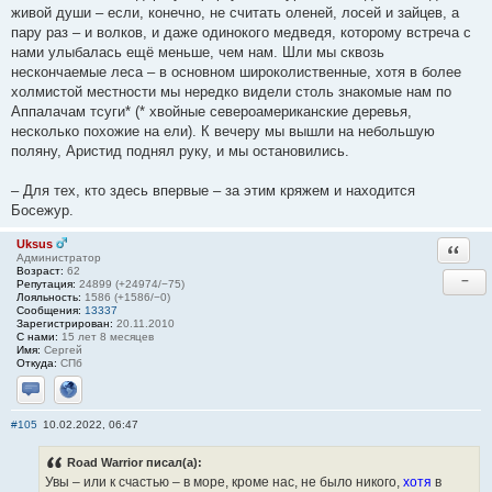
живой души – если, конечно, не считать оленей, лосей и зайцев, а
пару раз – и волков, и даже одинокого медведя, которому встреча с
нами улыбалась ещё меньше, чем нам. Шли мы сквозь
нескончаемые леса – в основном широколиственные, хотя в более
холмистой местности мы нередко видели столь знакомые нам по
Аппалачам тсуги* (* хвойные североамериканские деревья,
несколько похожие на ели). К вечеру мы вышли на небольшую
поляну, Аристид поднял руку, и мы остановились.
– Для тех, кто здесь впервые – за этим кряжем и находится
Босежур.
Uksus
Ответи
Администратор
Возраст:
62
−
Репутация:
24899 (+24974/−75)
Лояльность:
1586 (+1586/−0)
Сообщения:
13337
Зарегистрирован:
20.11.2010
С нами:
15 лет 8 месяцев
Имя:
Сергей
Откуда:
СПб
Отправить личное сообщение
Сайт
#105
10.02.2022, 06:47
Road Warrior писал(а):
Увы – или к счастью – в море, кроме нас, не было никого,
хотя
в