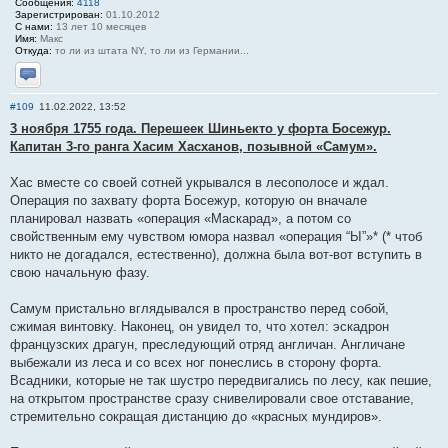
Сообщения:
4118
Зарегистрирован:
01.10.2012
С нами:
13 лет 10 месяцев
Имя:
Макс
Откуда:
то ли из штата NY, то ли из Германии...
Отправить личное сообщение
#109
11.02.2022, 13:52
3 ноября 1755 года. Перешеек Шиньекто у форта Босежур.
Капитан 3-го ранга Хасим Хасханов, позывной «Самум».
Хас вместе со своей сотней укрывался в лесополосе и ждал.
Операция по захвату форта Босежур, которую он вначале
планировал назвать «операция «Маскарад», а потом со
свойственным ему чувством юмора назвал «операция “Ы”»* (* чтоб
никто не догадался, естественно), должна была вот-вот вступить в
свою начальную фазу.
Самум пристально вглядывался в пространство перед собой,
сжимая винтовку. Наконец, он увидел то, что хотел: эскадрон
французских драгун, преследующий отряд англичан. Англичане
выбежали из леса и со всех ног понеслись в сторону форта.
Всадники, которые не так шустро передвигались по лесу, как пешие,
на открытом пространстве сразу снивелировали свое отставание,
стремительно сокращая дистанцию до «красных мундиров».