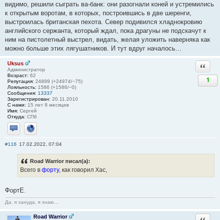
видимо, решили сыграть ва-банк: они разогнали коней и устремились
к открытым воротам, в которых, построившись в две шеренги,
выстроилась британская пехота. Север подивился хладнокровию
английского сержанта, который ждал, пока драгуны не подскачут к
ним на пистолетный выстрел, видать, желая уложить наверняка как
можно больше этих лягушатников. И тут вдруг началось…
Uksus
Ответи
Администратор
Возраст:
62
1
Репутация:
24899 (+24974/−75)
Лояльность:
1586 (+1586/−0)
Сообщения:
13337
Зарегистрирован:
20.11.2010
С нами:
15 лет 8 месяцев
Имя:
Сергей
Откуда:
СПб
Отправить личное сообщение
Сайт
#116
17.02.2022, 07:04
Road Warrior писал(а):
Всего в
форту
, как говорил Хас,
ФортЕ.
Да, я зануда, я знаю...
Road Warrior
Ответи