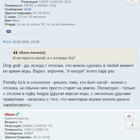
−
Репутация:
10006 (+10318/−312)
Лояльность:
28783 (+29538/−755)
Сообщения:
4118
Зарегистрирован:
01.10.2012
С нами:
13 лет 10 месяцев
Имя:
Макс
Откуда:
то ли из штата NY, то ли из Германии...
Отправить личное сообщение
#113
16.02.2022, 13:33
Uksus писал(а):
И не просто ногой, а с отскока. Нэ?
Drop goal - да, всегда с отскока, это можно сделать в любой момент
во время игры. Видел, впрочем, "в натуре" всего пару раз.
Penalty kick и conversion - решать тому, кто бьёт ногой - можно с
отскока, но обычно мяч просто ставят на землю. Посмотрел - только
с отскока в rugby league (другая версия игры, с несколько другими
правилами - началась с того, что некоторые игроки хотели деньги
зарабатывать).
Uksus
Ответи
Администратор
Возраст:
62
1
Репутация:
24899 (+24974/−75)
Лояльность:
1586 (+1586/−0)
Сообщения:
13337
Зарегистрирован:
20.11.2010