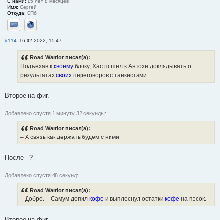
С нами:
15 лет 8 месяцев
Имя:
Сергей
Откуда:
СПб
Отправить личное сообщение
Сайт
#114
16.02.2022, 15:47
Road Warrior писал(а):
Подъехав к
своему
блоку, Хас пошёл к Антохе докладывать о
результатах
своих
переговоров с танкистами.
Второе на фиг.
Добавлено спустя 1 минуту 32 секунды:
Road Warrior писал(а):
– А связь как держать будем с ними
После - ?
Добавлено спустя 48 секунд:
Road Warrior писал(а):
– Добро. – Самум допил
кофе
и выплеснул остатки
кофе
на песок.
Второе на фиг.