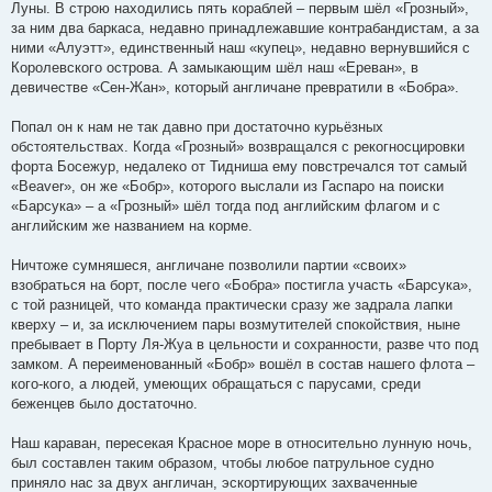
Луны. В строю находились пять кораблей – первым шёл «Грозный»,
за ним два баркаса, недавно принадлежавшие контрабандистам, а за
ними «Алуэтт», единственный наш «купец», недавно вернувшийся с
Королевского острова. А замыкающим шёл наш «Ереван», в
девичестве «Сен-Жан», который англичане превратили в «Бобра».
Попал он к нам не так давно при достаточно курьёзных
обстоятельствах. Когда «Грозный» возвращался с рекогносцировки
форта Босежур, недалеко от Тидниша ему повстречался тот самый
«Beaver», он же «Бобр», которого выслали из Гаспаро на поиски
«Барсука» – а «Грозный» шёл тогда под английским флагом и с
английским же названием на корме.
Ничтоже сумняшеся, англичане позволили партии «своих»
взобраться на борт, после чего «Бобра» постигла участь «Барсука»,
с той разницей, что команда практически сразу же задрала лапки
кверху – и, за исключением пары возмутителей спокойствия, ныне
пребывает в Порту Ля-Жуа в цельности и сохранности, разве что под
замком. А переименованный «Бобр» вошёл в состав нашего флота –
кого-кого, а людей, умеющих обращаться с парусами, среди
беженцев было достаточно.
Наш караван, пересекая Красное море в относительно лунную ночь,
был составлен таким образом, чтобы любое патрульное судно
приняло нас за двух англичан, эскортирующих захваченные