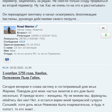
периметр, зацепились за редан. Не смогли только сходу прорваться
во второй периметр. Ну так Хас не очень-то на это и рассчитывал».
Он перезарядил винтовку и начал осматривать близлежащие
бастионы, руководя действиями своего патруля…
Road Warrior
Ответи
Автор темы, Новичок
Возраст:
62
2
Репутация:
10006 (+10318/−312)
Лояльность:
28783 (+29538/−755)
Сообщения:
4118
Зарегистрирован:
01.10.2012
С нами:
13 лет 10 месяцев
Имя:
Макс
Откуда:
то ли из штата NY, то ли из Германии...
Отправить личное сообщение
#118
18.02.2022, 11:30
3 ноября 1755 года. Квебек.
Полковник Пьер Габен.
Сегодня вечером я снова загляну в гостеприимный дом мсье
Жерома. Поводом для моих частых визитов в его дом было
несколько. И прежде всего – женщины. Ну не можем мы, французы,
обойтись без них! Нет, я остался верен моей прекрасной супруге
Сольвейг, хотя дочь мсье Новикова была очаровательна, и будь я
холост, то кто знает…