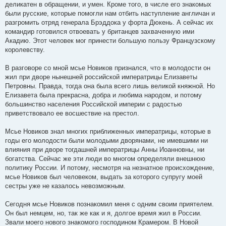
деликатен в обращении, и умен. Кроме того, в числе его знакомых
были русские, которые помогли нам отбить наступление англичан и
разгромить отряд генерала Брэддока у форта Дюкень. А сейчас их
командир готовился отвоевать у британцев захваченную ими
Акадию. Этот человек мог принести большую пользу Французскому
королевству.
В разговоре со мной мсье Новиков признался, что в молодости он
жил при дворе нынешней российской императрицы Елизаветы
Петровны. Правда, тогда она была всего лишь великой княжной. Но
Елизавета была прекрасна, добра и любима народом, и потому
большинство населения Российской империи с радостью
приветствовало ее восшествие на престол.
Мсье Новиков знал многих приближенных императрицы, которые в
годы его молодости были молодыми дворянами, не имевшими ни
влияния при дворе тогдашней императрицы Анны Иоанновны, ни
богатства. Сейчас же эти люди во многом определяли внешнюю
политику России. И потому, несмотря на незнатное происхождение,
мсье Новиков был человеком, выдать за которого супругу моей
сестры уже не казалось невозможным.
Сегодня мсье Новиков познакомил меня с одним своим приятелем.
Он был немцем, но, так же как и я, долгое время жил в России.
Звали моего нового знакомого господином Крамером. В Новой