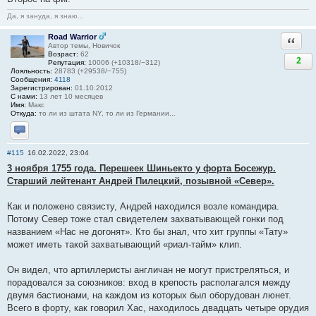
Да, я зануда, я знаю...
Road Warrior
Ответи
Автор темы, Новичок
Возраст:
62
2
Репутация:
10006 (+10318/−312)
Лояльность:
28783 (+29538/−755)
Сообщения:
4118
Зарегистрирован:
01.10.2012
С нами:
13 лет 10 месяцев
Имя:
Макс
Откуда:
то ли из штата NY, то ли из Германии...
Отправить личное сообщение
#115
16.02.2022, 23:04
3 ноября 1755 года. Перешеек Шиньекто у форта Босежур.
Старший лейтенант Андрей Пилецкий, позывной «Север».
Как и положено связисту, Андрей находился возле командира.
Потому Север тоже стал свидетелем захватывающей гонки под
названием «Нас не догонят». Кто бы знал, что хит группы «Тату»
может иметь такой захватывающий «риал-тайм» клип.
Он видел, что артиллеристы англичан не могут пристреляться, и
порадовался за союзников: вход в крепость располагался между
двумя бастионами, на каждом из которых был оборудован люнет.
Всего в форту, как говорил Хас, находилось двадцать четыре орудия