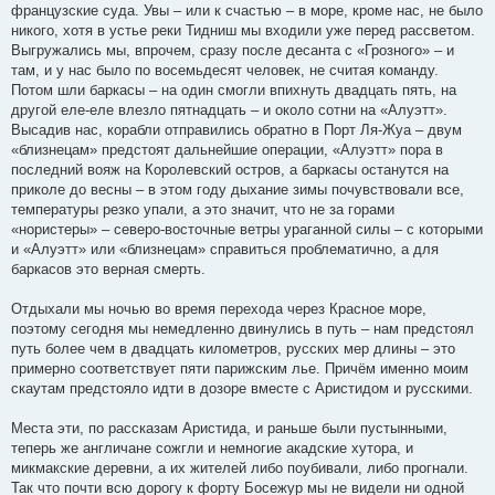
французские суда. Увы – или к счастью – в море, кроме нас, не было
никого, хотя в устье реки Тидниш мы входили уже перед рассветом.
Выгружались мы, впрочем, сразу после десанта с «Грозного» – и
там, и у нас было по восемьдесят человек, не считая команду.
Потом шли баркасы – на один смогли впихнуть двадцать пять, на
другой еле-еле влезло пятнадцать – и около сотни на «Алуэтт».
Высадив нас, корабли отправились обратно в Порт Ля-Жуа – двум
«близнецам» предстоят дальнейшие операции, «Алуэтт» пора в
последний вояж на Королевский остров, а баркасы останутся на
приколе до весны – в этом году дыхание зимы почувствовали все,
температуры резко упали, а это значит, что не за горами
«нористеры» – северо-восточные ветры ураганной силы – с которыми
и «Алуэтт» или «близнецам» справиться проблематично, а для
баркасов это верная смерть.
Отдыхали мы ночью во время перехода через Красное море,
поэтому сегодня мы немедленно двинулись в путь – нам предстоял
путь более чем в двадцать километров, русских мер длины – это
примерно соответствует пяти парижским лье. Причём именно моим
скаутам предстояло идти в дозоре вместе с Аристидом и русскими.
Места эти, по рассказам Аристида, и раньше были пустынными,
теперь же англичане сожгли и немногие акадские хутора, и
микмакские деревни, а их жителей либо поубивали, либо прогнали.
Так что почти всю дорогу к форту Босежур мы не видели ни одной