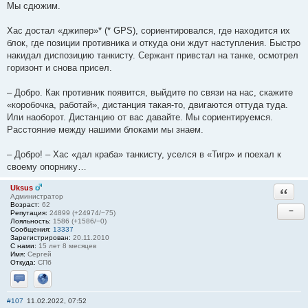
Мы сдюжим.
Хас достал «джипер»* (* GPS), сориентировался, где находится их
блок, где позиции противника и откуда они ждут наступления. Быстро
накидал диспозицию танкисту. Сержант привстал на танке, осмотрел
горизонт и снова присел.
– Добро. Как противник появится, выйдите по связи на нас, скажите
«коробочка, работай», дистанция такая-то, двигаются оттуда туда.
Или наоборот. Дистанцию от вас давайте. Мы сориентируемся.
Расстояние между нашими блоками мы знаем.
– Добро! – Хас «дал краба» танкисту, уселся в «Тигр» и поехал к
своему опорнику…
Uksus
Ответи
Администратор
Возраст:
62
−
Репутация:
24899 (+24974/−75)
Лояльность:
1586 (+1586/−0)
Сообщения:
13337
Зарегистрирован:
20.11.2010
С нами:
15 лет 8 месяцев
Имя:
Сергей
Откуда:
СПб
Отправить личное сообщение
Сайт
#107
11.02.2022, 07:52