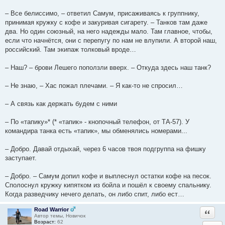
– Все белиссимо, – ответил Самум, присаживаясь к группнику,
принимая кружку с кофе и закуривая сигарету. – Танков там даже
два. Но один союзный, на него надежды мало. Там главное, чтобы,
если что начнётся, они с перепугу по нам не влупили. А второй наш,
российский. Там экипаж толковый вроде…
– Наш? – брови Лешего поползли вверх. – Откуда здесь наш танк?
– Не знаю, – Хас пожал плечами. – Я как-то не спросил…
– А связь как держать будем с ними
– По «тапику»* (* «тапик» - кнопочный телефон, от ТА-57). У
командира танка есть «тапик», мы обменялись номерами...
– Добро. Давай отдыхай, через 6 часов твоя подгруппа на фишку
заступает.
– Добро. – Самум допил кофе и выплеснул остатки кофе на песок.
Сполоснул кружку кипятком из бойла и пошёл к своему спальнику.
Когда разведчику нечего делать, он либо спит, либо ест…
Road Warrior
Ответи
Автор темы, Новичок
Возраст:
62