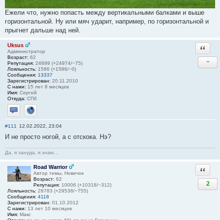
Ежели что, нужно попасть между вертикальными балками и выше
горизонтальной. Ну или мяч ударит, например, по горизонтальной и
прыгнет дальше над ней.
Uksus
Ответи
Администратор
Возраст:
62
−
Репутация:
24899 (+24974/−75)
Лояльность:
1586 (+1586/−0)
Сообщения:
13337
Зарегистрирован:
20.11.2010
С нами:
15 лет 8 месяцев
Имя:
Сергей
Откуда:
СПб
Отправить личное сообщение
Сайт
#111
12.02.2022, 23:04
И не просто ногой, а с отскока. Нэ?
Да, я зануда, я знаю...
Road Warrior
Ответи
Автор темы, Новичок
Возраст:
62
2
Репутация:
10006 (+10318/−312)
Лояльность:
28783 (+29538/−755)
Сообщения:
4118
Зарегистрирован:
01.10.2012
С нами:
13 лет 10 месяцев
Имя:
Макс