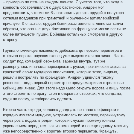
– примерно по пять на каждом люнете. С учетом того, что вход в
крепость обстреливался с двух бастионов, Андрей мог
предположить, что могли бы натворить десять орудий с полутора
сотнями всадников при грамотной и обученной артиллерийской
прислуге. К счастью, орудия были расставлены в люнетах таким
образом, что огонь с двух бастионов по французам могли вести не
более пяти-шести пушек. Бойницы остальных смотрели в другую
сторону.
Группа ополченцев наконец-то добежала до первого периметра и
открыла ворота, впуская вконец уже выдохшихся англичан. Часть
солдат под командой сержанта, забежав внутрь, тут же
развернулась и начала перезаряжать ружья, практически скрыв за
краснотой своих мундиров ополченцев, которые тоже, видимо,
решили пострелять по французам. Андрей удивился такому
решению – ведь первый периметр не предусматривал стрелковых
бойниц или ячеек. Для этого надо было открыть ворота и лишь после
этого стрелять по врагу, стоя в открытых створках, что солдаты,
судя по всему, и собирались сделать.
Вторая часть отряда, человек двадцать во главе с офицером в
изрядно измятом мундире, устремилась по мостику, перекинутому
через ров с водой, в редан, который служил промежуточным
укреплением перед тем, как из него перейти по еще одному мостику
уже непосредственно к воротам второго периметра. Французы,