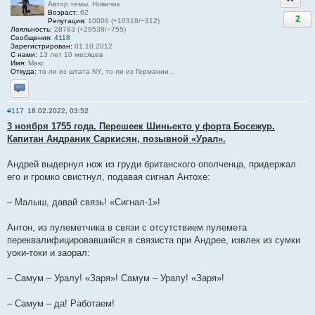
Автор темы, Новичок
Возраст:
62
2
Репутация:
10006 (+10318/−312)
Лояльность:
28783 (+29538/−755)
Сообщения:
4118
Зарегистрирован:
01.10.2012
С нами:
13 лет 10 месяцев
Имя:
Макс
Откуда:
то ли из штата NY, то ли из Германии...
Отправить личное сообщение
#117
18.02.2022, 03:52
3 ноября 1755 года. Перешеек Шиньекто у форта Босежур.
Капитан Андраник Саркисян, позывной «Урал».
Андрей выдернул нож из груди британского ополченца, придержал
его и громко свистнул, подавая сигнал Антохe:
– Малыш, давай связь! «Сигнал-1»!
Антон, из пулеметчика в связи с отсутствием пулемета
переквалифицировавшийся в связиста при Андрее, извлек из сумки
уоки-токи и заорал:
– Самум – Уралу! «Заря»! Самум – Уралу! «Заря»!
– Самум – да! Работаем!