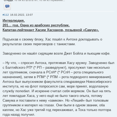
Откуда:
то ли из штата NY, то ли из Германии...
Отправить личное сообщение
#112
16.02.2022, 13:07
Интерлюдия.
201… год. Одна из арабских республик.
Капитан-лейтенант Хасим Хасханов, позывной «Самум».
Подъехав к своему блоку, Хас пошёл к Антохе докладывать о
результатах своих переговоров с танкистами.
Заводченко он нашёл сидящим возле Джет Бойла и пьющим кофе.
– Ну что, – спросил Антоха, протягивая Хасу кружку. Заводченко был
с Балтийского РП* (* РП – разведпункт), прослужил там несколько
лет группником, сначала в РСпН* (* РСпН – рота специального
назначения), затем в РПМ* (* РПМ – рота подводного минирования).
Антоха был выпускником факультета спецразведки Новосибирского
института, но на флот попросился сам, море принял, водолазную
службу полюбил. И искренне считал себя моряком. Он был на пять
лет помладше Хаса, у него ещё не было такого опыта, потому
Самума и поставили к нему «замком». Но «Леший» был толковым
группником и матерел на глазах. Они были в одном звании, оба
каплеи, но Хас уже третий год перехаживал, а Тоха только полтора
года назад получил.