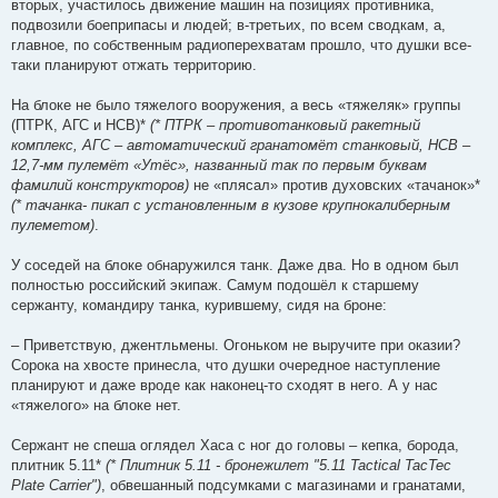
вторых, участилось движение машин на позициях противника,
подвозили боеприпасы и людей; в-третьих, по всем сводкам, а,
главное, по собственным радиоперехватам прошло, что душки все-
таки планируют отжать территорию.
На блоке не было тяжелого вооружения, а весь «тяжеляк» группы
(ПТРК, АГС и НСВ)*
(* ПТРК – противотанковый ракетный
комплекс, АГС – автоматический гранатомёт станковый, НСВ –
12,7-мм пулемёт «Утёс», названный так по первым буквам
фамилий конструкторов)
не «плясал» против духовских «тачанок»*
(* тачанка- пикап с установленным в кузове крупнокалиберным
пулеметом)
.
У соседей на блоке обнаружился танк. Даже два. Но в одном был
полностью российский экипаж. Самум подошёл к старшему
сержанту, командиру танка, курившему, сидя на броне:
– Приветствую, джентльмены. Огоньком не выручите при оказии?
Сорока на хвосте принесла, что душки очередное наступление
планируют и даже вроде как наконец-то сходят в него. А у нас
«тяжелого» на блоке нет.
Сержант не спеша оглядел Хаса с ног до головы – кепка, борода,
плитник 5.11*
(* Плитник 5.11 - бронежилет "5.11 Tactical TacTec
Plate Carrier")
, обвешанный подсумками с магазинами и гранатами,