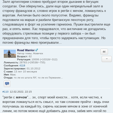
Залп артиллерии словно пробудил второе дыхание в бегущих
солдатах. Они обернулись, дали еще один неприцельный залп в
сторону французов и, словно игрок в регби с мечом, ломанулись к
воротам. Англичан было около полусотни. Видимо, французы
подловили на марше и разбили британскую пехотную роту,
следовавшую в форт на усиление гарнизона. Пушки выстрелили еще
раз, и опять мимо. Хас порадовался, что англичане не догадались
оборудовать стрелковые позиции у первого забора – он был
предназначен для того, чтобы просто задержать наступающих. Но
погоню французы явно проигрывали…
Road Warrior
Ответи
Автор темы, Новичок
Возраст:
62
−
Репутация:
10006 (+10318/−312)
Лояльность:
28783 (+29538/−755)
Сообщения:
4118
Зарегистрирован:
01.10.2012
С нами:
13 лет 10 месяцев
Имя:
Макс
Откуда:
то ли из штата NY, то ли из Германии...
Отправить личное сообщение
#110
12.02.2022, 22:15
"регби с
мячом
"... эх, спорт моей юности... хотя, если честно, к
воротам ломануться есть смысл, но там сложнее пройти - ведь очки
получаешь за каждый try, сиречь касание мячом в зоне от конечной
линии, но потом можно ещё добавить два очка, забив мяч ногой по