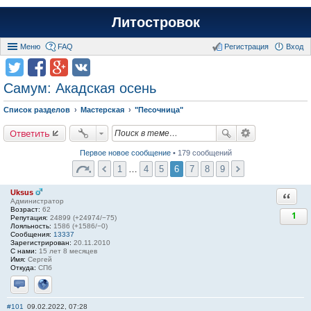
Литостровок
Меню
FAQ
Регистрация
Вход
Самум: Акадская осень
Список разделов
Мастерская
"Песочница"
Ответить
Первое новое сообщение
• 179 сообщений
1
…
4
5
6
7
8
9
Uksus
Ответи
Администратор
Возраст:
62
1
Репутация:
24899 (+24974/−75)
Лояльность:
1586 (+1586/−0)
Сообщения:
13337
Зарегистрирован:
20.11.2010
С нами:
15 лет 8 месяцев
Имя:
Сергей
Откуда:
СПб
Отправить личное сообщение
Сайт
#101
09.02.2022, 07:28