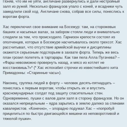
Поняв, что им не уйти, англичане развернулись и дали нестройный
залп из ружей. Несколько французов упало с коней, и всадники чуть
замедлили свой ход. Англичане снова, собрав все силы, понеслись к
воротам форта.
Хас переключил свое внимание на Босежур: там, на сторожевых
башнях и насыпных валах, за забором стояли люди и внимательно
следили за тем, что происходило. Гарнизон крепости состоял из
ополченцев, которых в Босежуре насчитывалось около трехсот. Хас
рассчитывал, что отсутствие армейской выучки и дисциплины
окажется серьезным подспорьем в захвате форта. Теперь же весь
план грозил полететь в тартарары. Как там пела Алла Пугачева? –
«Фарш невозможно провернуть назад, и мясо из котлет не
восстановишь?»* (* Хас испохабил строчки из известнейшего хита
Примадонны: «Старинные часы»).
Наконец, группка людей в форту – человек десять-пятнадцать –
понеслась к первым воротам, чтобы открыть их и впустить
красномундирных солдат под защиту спасительных стен.
Одновременно, пушки с валов дали залп в сторону французов. Но он
оказался неприцельным – ядра зарылись в землю далеко за спинами
кавалеристов. «Конечно», – злорадно подумал Хас – «попробуй
прицелиться по быстро двигающейся мишени из неповоротливой и
тяжелой пушки».