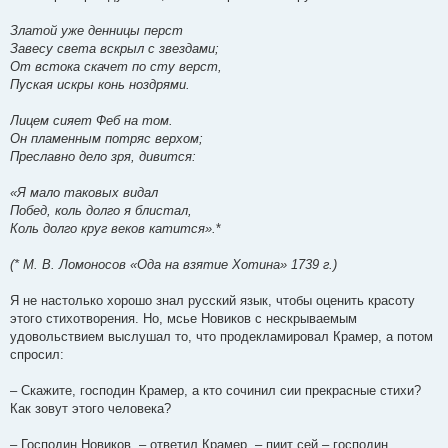
Златой уже денницы перст
Завесу света вскрыл с звездами;
От встока скачет по сту верст,
Пуская искры конь ноздрями.
Лицем сияет Феб на том.
Он пламенным потряс верхом;
Преславно дело зря, дивится:
«Я мало таковых видал
Побед, коль долго я блистал,
Коль долго круг веков катится».
*
(* М. В. Ломоносов «Ода на взятие Хотина» 1739 г.)
Я не настолько хорошо знал русский язык, чтобы оценить красоту
этого стихотворения. Но, мсье Новиков с нескрываемым
удовольствием выслушал то, что продекламировал Крамер, а потом
спросил:
– Скажите, господин Крамер, а кто сочинил сии прекрасные стихи?
Как зовут этого человека?
– Господин Новиков, – ответил Крамер, – пиит сей – господин