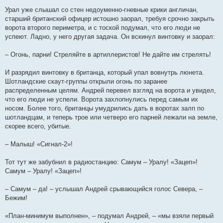
Урал уже слышал со стен недоуменно-гневные крики англичан,
старший британский офицер истошно заорал, требуя срочно закрыть
ворота второго периметра, и с тоской подумал, что его люди не
успеют. Ладно, у него другая задача. Он вскинул винтовку и заорал:
– Огонь, парни! Стреляйте в артиллеристов! Не дайте им стрелять!
И разрядил винтовку в британца, который упал вовнутрь люнета.
Шотландские скаут-группы открыли огонь по заранее
распределенным целям. Андрей перевел взгляд на ворота и увидел,
что его люди не успели. Ворота захлопнулись перед самым их
носом. Более того, британцы умудрились дать в воротах залп по
шотландцам, и теперь трое или четверо его парней лежали на земле,
скорее всего, убитые.
– Малыш! «Сигнал-2»!
Тот тут же забубнил в радиостанцию: Самум – Уралу! «Зацеп»!
Самум – Уралу! «Зацеп»!
– Самум – да! – услышал Андрей срывающийся голос Севера, –
Бежим!
«План-минимум выполнен», – подумал Андрей, – «мы взяли первый