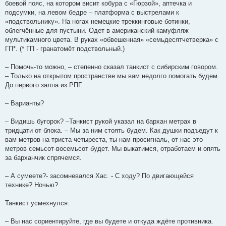
боевой пояс, на котором висит кобура с «Гюрзой», аптечка и
подсумки, на левом бедре – платформа с выстрелами к
«подствольнику». На ногах немецкие треккинговые ботинки,
облегчённые для пустыни. Одет в американский камуфляж
мультикамного цвета. В руках «обвешенная» «семьдесятчетверка» с
ГП*. (* ГП - гранатомёт подствольный.)
– Помочь-то можно, – степенно сказал танкист с сибирским говором.
– Только на открытом пространстве мы вам недолго помогать будем.
До первого залпа из РПГ.
– Варианты?
– Видишь бугорок? –Танкист рукой указал на бархан метрах в
тридцати от блока. – Мы за ним стоять будем. Как душки подъедут к
вам метров на триста-четыреста, ты нам просигналь, от нас это
метров семьсот-восемьсот будет. Мы выкатимся, отработаем и опять
за барханчик спрячемся.
– А сумеете?- засомневался Хас. - С ходу? По двигающейся
технике? Ночью?
Танкист усмехнулся:
– Вы нас сориентируйте, где вы будете и откуда ждёте противника.