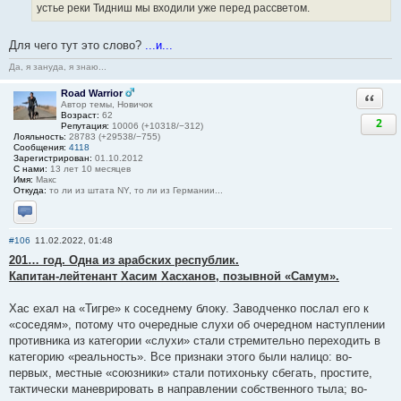
устье реки Тидниш мы входили уже перед рассветом.
Для чего тут это слово?
...и...
Да, я зануда, я знаю...
Road Warrior
Ответи
Автор темы, Новичок
Возраст:
62
2
Репутация:
10006 (+10318/−312)
Лояльность:
28783 (+29538/−755)
Сообщения:
4118
Зарегистрирован:
01.10.2012
С нами:
13 лет 10 месяцев
Имя:
Макс
Откуда:
то ли из штата NY, то ли из Германии...
Отправить личное сообщение
#106
11.02.2022, 01:48
201… год. Одна из арабских республик.
Капитан-лейтенант Хасим Хасханов, позывной «Самум».
Хас ехал на «Тигре» к соседнему блоку. Заводченко послал его к
«соседям», потому что очередные слухи об очередном наступлении
противника из категории «слухи» стали стремительно переходить в
категорию «реальность». Все признаки этого были налицо: во-
первых, местные «союзники» стали потихоньку сбегать, простите,
тактически маневрировать в направлении собственного тыла; во-