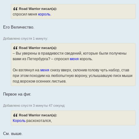
Road Warrior писал(а):
спросил меня
король
.
Его Величество.
Добавлено спустя 1 минуту:
Road Warrior писал(а):
– Вы уверены в правдивости сведений, которые были получены
вами из Петербурга? – спросил
меня
король.
Он взглянул на
меня
снизу вверх, склонив голову чуть набор, став
при этом походим на любопытную ворону, услышавшую писк мыши
под ворохом осенних листьев.
Первое на фиг.
Добавлено спустя 3 минуты 47 секунд:
Road Warrior писал(а):
Король
расхохотался,
См. выше.