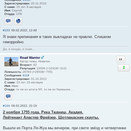
Зарегистрирован:
20.11.2010
С нами:
15 лет 8 месяцев
Имя:
Сергей
Откуда:
СПб
Отправить личное сообщение
Сайт
#103
09.02.2022, 12:48
Я знаки препинания в таких выкладках не правлю. Слишком
геморройно.
Да, я зануда, я знаю...
Road Warrior
Ответи
Автор темы, Новичок
Возраст:
62
2
Репутация:
10006 (+10318/−312)
Лояльность:
28783 (+29538/−755)
Сообщения:
4118
Зарегистрирован:
01.10.2012
С нами:
13 лет 10 месяцев
Имя:
Макс
Откуда:
то ли из штата NY, то ли из Германии...
Отправить личное сообщение
#104
09.02.2022, 22:19
2 ноября 1755 года. Река Тидниш, Акадия.
Лейтенант Аластер Фрейзер, Шотландские скауты.
Вышли из Порта Ля-Жуа мы вечером, при свете звёзд и четвертинки