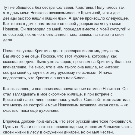
Тут не обошлось без сестры Сольвейг, Кристины. Получилось так,
что дочь мсье Новикова познакомилась с Кристиной, и эти две
девицы быстро нашли общий язык. А далее произошло следующее.
Как-то раз в дом к нам вместе со своей дочерью заглянул мсье
Новиков. Он поговорил со мной, пообедал вместе с моей супругой и
ее сестрой, после чего откланялся, сославшись на какие-то свои
дела.
После его ухода Кристина долго расспрашивала мадемуазель
Базилисс о ее отце. Похоже, что этот мужчина, которому, как
сказала его дочь, было уже за сорок, произвел на Кристину большое
впечатление. Не знаю, что в нем такого она нашла, но интерес
сестры моей супруги к этому русскому не исчезал. Я начал
подозревать, что Кристина в него влюбилась.
Как оказалось, и она произвела впечатление на мсье Новикова. Он
стал заглядывать в мое скромное жилище, и при встрече с
Кристиной на его лице появлялась улыбка. Сольвейг тоже заметила,
что между ее сестрой и мсье Новиковым возникла некая связь – «к
счастью, пока ещё духовная».
Впрочем, должен признаться, что этот русский мне тоже понравился.
Пусть он был и не знатного происхождения, и прожил большую часть
своей жизни в лесу в окружении дикарей, но он был честен,