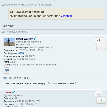
Добавлено спустя 1 минуту 43 секунды:
Road Warrior писал(а):
вы поставили одно пренепременное
условия
УсловиЕ.
Да, я зануда, я знаю...
Road Warrior
Ответи
Автор темы, Новичок
Возраст:
62
−
Репутация:
10006 (+10318/−312)
Лояльность:
28783 (+29538/−755)
Сообщения:
4118
Зарегистрирован:
01.10.2012
С нами:
13 лет 10 месяцев
Имя:
Макс
Откуда:
то ли из штата NY, то ли из Германии...
Отправить личное сообщение
#102
09.02.2022, 12:26
Ещё поправка: запятые вокруг "полученные мною"
Uksus
Ответи
Администратор
Возраст:
62
1
Репутация:
24899 (+24974/−75)
Лояльность:
1586 (+1586/−0)
Сообщения:
13337