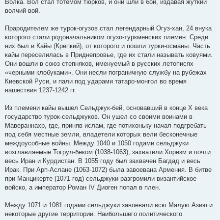
Волка. Вол стал тотемом тюрков, и они шли в бой, издавая жуткий
волчий вой.
Прародителем же турок-огузов стал легендарный Огуз-хан, 24 внука
которого стали родоначальником огузо-туркменских племен. Среди
них был и Кайы (Крепкий), от которого и пошли турки-османы. Часть
кайы переселилась в Приднепровье, где их стали называть ковуями.
Они вошли в союз степняков, именуемый в русских летописях
«черными клобуками». Они несли пограничную службу на рубежах
Киевской Руси, и пали под ударами татаро-монгол во время
нашествия 1237-1242 гг.
Из племени кайы вышел Сельджук-бей, основавший в конце Х века
государство турок-сельджуков. Он ушел со своими воинами в
Мавераннахр, где, приняв ислам, где потихоньку начал подгребать
под себя местные земли, владетели которых вели бесконечные
междоусобные войны. Между 1040 и 1050 годами сельджуки
возглавляемые Тогрул-беком (1038-1063), захватили Хорезм и почти
весь Иран и Курдистан. В 1055 году был захвачен Багдад и весь
Ирак. При Арп-Аслане (1063-1072) была завоевана Армения. В битве
при Манцикерте (1071 год) сельджуки разгромили византийское
войско, а император Роман IV Диоген попал в плен.
Между 1071 и 1081 годами сельджуки завоевали всю Малую Азию и
некоторые другие территории. Наибольшего политического