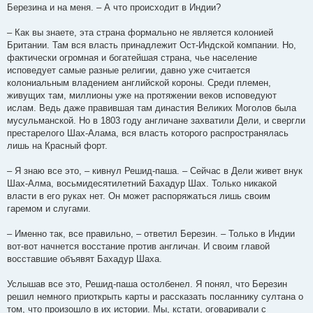
Березина и на меня. – А что происходит в Индии?
– Как вы знаете, эта страна формально не является колонией
Британии. Там вся власть принадлежит Ост-Индской компании. Но,
фактически огромная и богатейшая страна, чье население
исповедует самые разные религии, давно уже считается
колониальным владением английской короны. Среди племен,
живущих там, миллионы уже на протяжении веков исповедуют
ислам. Ведь даже правившая там династия Великих Моголов была
мусульманской. Но в 1803 году англичане захватили Дели, и свергли
престарелого Шах-Алама, вся власть которого распространялась
лишь на Красный форт.
– Я знаю все это, – кивнул Решид-паша. – Сейчас в Дели живет внук
Шах-Алма, восьмидесятилетний Бахадур Шах. Только никакой
власти в его руках нет. Он может распоряжаться лишь своим
гаремом и слугами.
– Именно так, все правильно, – ответил Березин. – Только в Индии
вот-вот начнется восстание против англичан. И своим главой
восставшие объявят Бахадур Шаха.
Услышав все это, Решид-паша остолбенел. Я понял, что Березин
решил немного приоткрыть карты и рассказать посланнику султана о
том, что произошло в их истории. Мы, кстати, оговаривали с