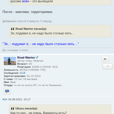
русских
войн
– это вычищали
После - землями, территориями.
Добавлено спустя 2 минуты 7 секунд:
Road Warrior писал(а):
Эх, подумал я, не надо было столько пить…
"Эх, - подумал я, - не надо было столько пить…"
Да, я зануда, я знаю...
Road Warrior
Ответи
Автор темы, Новичок
Возраст:
62
−
Репутация:
10006 (+10318/−312)
Лояльность:
28783 (+29538/−755)
Сообщения:
4118
Зарегистрирован:
01.10.2012
С нами:
13 лет 10 месяцев
Имя:
Макс
Откуда:
то ли из штата NY, то ли из Германии...
Отправить личное сообщение
#26
03.08.2021, 15:17
Uksus писал(а):
Как-то оно... не очень. Варианты есть?