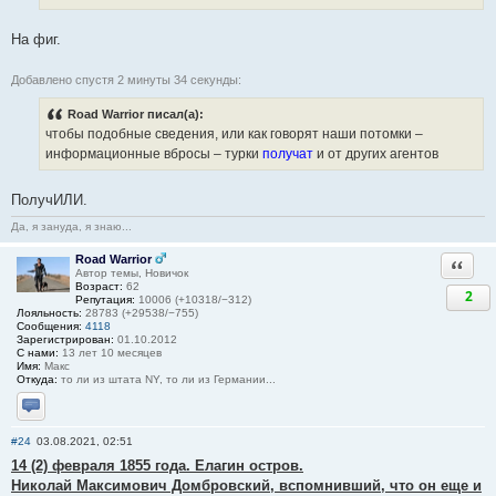
На фиг.
Добавлено спустя 2 минуты 34 секунды:
Road Warrior писал(а):
чтобы подобные сведения, или как говорят наши потомки –
информационные вбросы – турки
получат
и от других агентов
ПолучИЛИ.
Да, я зануда, я знаю...
Road Warrior
Ответи
Автор темы, Новичок
Возраст:
62
2
Репутация:
10006 (+10318/−312)
Лояльность:
28783 (+29538/−755)
Сообщения:
4118
Зарегистрирован:
01.10.2012
С нами:
13 лет 10 месяцев
Имя:
Макс
Откуда:
то ли из штата NY, то ли из Германии...
Отправить личное сообщение
#24
03.08.2021, 02:51
14 (2) февраля 1855 года. Елагин остров.
Николай Максимович Домбровский, вспомнивший, что он еще и