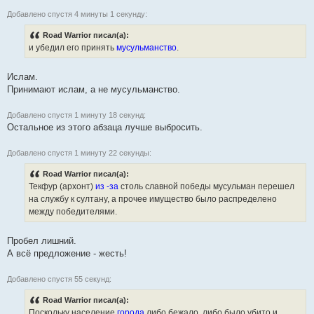
Добавлено спустя 4 минуты 1 секунду:
Road Warrior писал(а):
и убедил его принять
мусульманство
.
Ислам.
Принимают ислам, а не мусульманство.
Добавлено спустя 1 минуту 18 секунд:
Остальное из этого абзаца лучше выбросить.
Добавлено спустя 1 минуту 22 секунды:
Road Warrior писал(а):
Текфур (архонт)
из -за
столь славной победы мусульман перешел
на службу к султану, а прочее имущество было распределено
между победителями.
Пробел лишний.
А всё предложение - жесть!
Добавлено спустя 55 секунд:
Road Warrior писал(а):
Поскольку население
города
либо бежало, либо было убито и