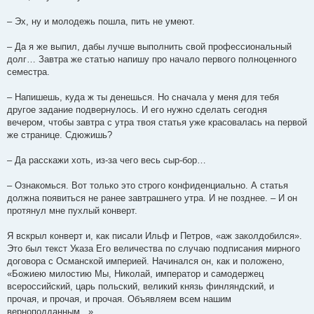
– Эх, ну и молодежь пошла, пить не умеют.
– Да я же выпил, дабы лучше выполнить свой профессиональный
долг… Завтра же статью напишу про начало первого полноценного
семестра.
– Напишешь, куда ж ты денешься. Но сначала у меня для тебя
другое задание подвернулось. И его нужно сделать сегодня
вечером, чтобы завтра с утра твоя статья уже красовалась на первой
же странице. Сдюжишь?
– Да расскажи хоть, из-за чего весь сыр-бор…
– Ознакомься. Вот только это строго конфиденциально. А статья
должна появиться не ранее завтрашнего утра. И не позднее. – И он
протянул мне пухлый конверт.
Я вскрыл конверт и, как писали Ильф и Петров, «аж заколдобился».
Это был текст Указа Его величества по случаю подписания мирного
договора с Османской империей. Начинался он, как и положено,
«Божиею милостию Мы, Николай, император и самодержец
всероссийский, царь польский, великий князь финляндский, и
прочая, и прочая, и прочая. Объявляем всем нашим
верноподданным...»