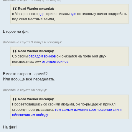
Road Warrior писал(а):
в Мавераннахр,
где
, приняв ислам,
где
потихоньку начал подгребать
под себя местные земли,
Второе на фиг.
Добавлено спустя 9 минут 43 секунды:
Road Warrior писал(а):
Со своим
отрядом воинов
он оказался на поле боя двух
неизвестных ему
отрядов воинов
.
Вместо второго - армий?
Или вообще всё переделать.
Добавлено спустя 58 секунд:
Road Warrior писал(а):
Посоветовавшись со своими людьми, он по-рыцарски принял
сторону проигрывавших.
тем самым изменив соотношение сил и
обеспечив им победу.
На фиг!