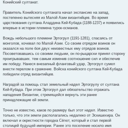
Конийский султанат.
Правитель Конийского султаната начал экспансию на запад,
постепенно вытесняя из Малой Азии византийцев. Во время
царствования султана Аладдина Кей-Кубада (1188-1237) и появились
впервые в истории племена турок-османов.
Вождь небольшого племени Эртогрул (1191-1281), спасаясь от
монголов, кочевал по Малой Азии. Со своим отрядом воинов он
оказался на поле боя двух неизвестных ему отрядов воинов.
Посоветовавшись со своими людьми, он по-рыцарски принял сторону
проигрывавших. тем самым изменив соотношение сил и обеспечив
им победу. Нанеся внезапный фланговый удар, Эртогрул сумел
внести перелом в сражение. Войска конийского султана Кей-Кубада
победили отряд византийцев.
Наградой за помощь стал земельный надел Эртогрулу от султана
Кей-Кубада. При этом Эртогрул дал обязательство отражать
нападения Византии, стремящейся вернуть эти ранее
принадлежащие ей земли.
Точно не известно, каков по размеру был этот надел. Известно
только, что эти земли располагались недалеко от Эскишехира. Он
включал и окрестности городка Сёгют, который и стал первой
столицей будущей империи. Ранее это поселение носило имя