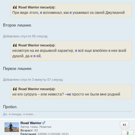
Road Warrior писал(а):
При виде этого,
я
вспоминал, как
я
ухаживал за своей Джулианой
Второе лишнее.
Добавлено спустя 59 секунд:
Road Warrior писал(а):
несмотря на ее взрывной характер,
я
всё еще влюблен в нее всей
душой, да и
я
ей,
Первое лишнее.
Добавлено спустя 3 минуты 57 секунд:
Road Warrior писал(а):
ни его супруга – или невеста?
–не
просто не были мне родней
Пробел.
Да, я зануда, я знаю...
Road Warrior
Ответи
Автор темы, Новичок
Возраст:
62
2
Репутация:
10006 (+10318/−312)