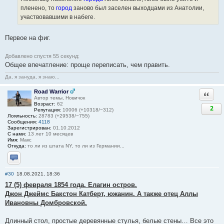
пленено, то
город
заново был заселен выходцами из Анатолии,
участвовавшими в набеге.
Первое на фиг.
Добавлено спустя 55 секунд:
Общее впечатление: проще переписать, чем править.
Да, я зануда, я знаю...
Road Warrior
Ответи
Автор темы, Новичок
Возраст:
62
2
Репутация:
10006 (+10318/−312)
Лояльность:
28783 (+29538/−755)
Сообщения:
4118
Зарегистрирован:
01.10.2012
С нами:
13 лет 10 месяцев
Имя:
Макс
Откуда:
то ли из штата NY, то ли из Германии...
Отправить личное сообщение
#30
18.08.2021, 18:36
17 (5) февраля 1854 года. Елагин остров.
Джон Джеймс Бакстон Катберт, южанин. А также отец Аллы
Ивановны Домбровской.
Длинный стол, простые деревянные стулья, белые стены… Все это