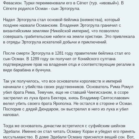
Февасион. Турки переименовали его в Сёгют (тур. «ивовый»). В
Сёгюте родился Осман - сын Эртогрула.
Надел Эртогрула стал основой бейлика (княжества), который
позднее назвали Османским. Владения Эртогрула граничил с
византийскими землями (Никейской империи), что позволяло
совершать грабительские набеги на земли христиан. Это привлекала
в отряды Эртогрула искателей добычи и приключений.
После смерти Эртогрула в 1281 году правителем бейлика стал его
сын Осман. В 1289 году он получил от Конийского султана
подтверждение прав на владения отца и соответствующие регалии в
виде барабана и бунчука.
Так уж получилось, что все основатели королевств и империй
начинали с убийства своих родственников. Основатель Рима Ромул
убил брата Рема, Темучин, еще не ставший Чингисханом, в ссоре
застрелил из лука брата Бектера, князь Владимир Святославович
велел убить своего брата Ярополка. Не остался в стороне и Осман.
Поспорив с дядей Дюндаром, он выстрелил в него из лука и убил
наповал.
Тогда же основатель династии встретился с суфийским шейхом
Эдебали. Именно он стал читать Осману Коран и убедил его принять
мусульманство. В доме Эдебали Осману приснился вещий сон. Вот,