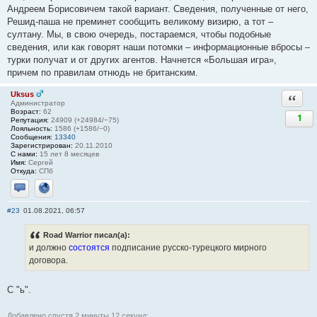
Андреем Борисовичем такой вариант. Сведения, полученные от него,
Решид-паша не преминет сообщить великому визирю, а тот –
султану. Мы, в свою очередь, постараемся, чтобы подобные
сведения, или как говорят наши потомки – информационные вбросы –
турки получат и от других агентов. Начнется «Большая игра»,
причем по правилам отнюдь не британским.
Uksus
Ответи
Администратор
Возраст:
62
1
Репутация:
24909 (+24984/−75)
Лояльность:
1586 (+1586/−0)
Сообщения:
13340
Зарегистрирован:
20.11.2010
С нами:
15 лет 8 месяцев
Имя:
Сергей
Откуда:
СПб
Отправить личное сообщение
Сайт
#23
01.08.2021, 06:57
Road Warrior писал(а):
и должно
состоятся
подписание русско-турецкого мирного
договора.
С "ь".
Добавлено спустя 2 минуты 12 секунд: