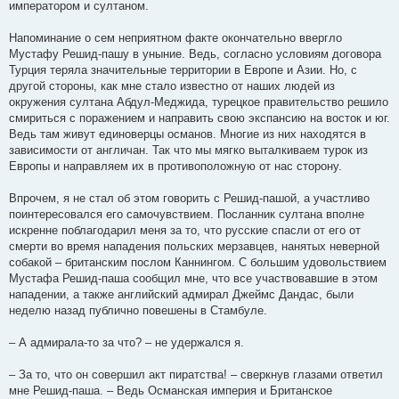
императором и султаном.
Напоминание о сем неприятном факте окончательно ввергло
Мустафу Решид-пашу в уныние. Ведь, согласно условиям договора
Турция теряла значительные территории в Европе и Азии. Но, с
другой стороны, как мне стало известно от наших людей из
окружения султана Абдул-Меджида, турецкое правительство решило
смириться с поражением и направить свою экспансию на восток и юг.
Ведь там живут единоверцы османов. Многие из них находятся в
зависимости от англичан. Так что мы мягко выталкиваем турок из
Европы и направляем их в противоположную от нас сторону.
Впрочем, я не стал об этом говорить с Решид-пашой, а участливо
поинтересовался его самочувствием. Посланник султана вполне
искренне поблагодарил меня за то, что русские спасли от его от
смерти во время нападения польских мерзавцев, нанятых неверной
собакой – британским послом Каннингом. С большим удовольствием
Мустафа Решид-паша сообщил мне, что все участвовавшие в этом
нападении, а также английский адмирал Джеймс Дандас, были
неделю назад публично повешены в Стамбуле.
– А адмирала-то за что? – не удержался я.
– За то, что он совершил акт пиратства! – сверкнув глазами ответил
мне Решид-паша. – Ведь Османская империя и Британское