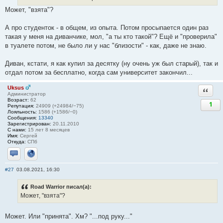
Может, "взята"?
А про студенток - в общем, из опыта. Потом просыпается один раз
такая у меня на диванчике, мол, "а ты кто такой"? Ещё и "проверила"
в туалете потом, не было ли у нас "близости" - как, даже не знаю.
Диван, кстати, я как купил за десятку (ну очень уж был старый), так и
отдал потом за бесплатно, когда сам университет закончил...
Uksus
Ответи
Администратор
Возраст:
62
1
Репутация:
24909 (+24984/−75)
Лояльность:
1586 (+1586/−0)
Сообщения:
13340
Зарегистрирован:
20.11.2010
С нами:
15 лет 8 месяцев
Имя:
Сергей
Откуда:
СПб
Отправить личное сообщение
Сайт
#27
03.08.2021, 16:30
Road Warrior писал(а):
Может, "взята"?
Может. Или "принята". Хм? "...под руку..."