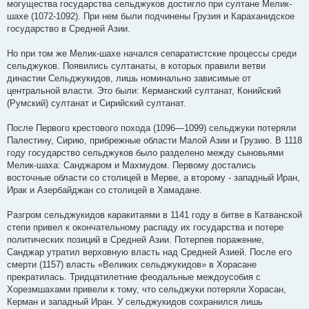
могущества государства сельджуков достигло при султане Мелик-
шахе (1072-1092). При нем были подчинены Грузия и Караханидское
государство в Средней Азии.
Но при том же Мелик-шахе начался сепаратистские процессы среди
сельджуков. Появились султанаты, в которых правили ветви
династии Сельджукидов, лишь номинально зависимые от
центральной власти. Это были: Керманский султанат, Конийский
(Румский) султанат и Сирийский султанат.
После Первого крестового похода (1096—1099) сельджуки потеряли
Палестину, Сирию, прибрежные области Малой Азии и Грузию. В 1118
году государство сельджуков было разделено между сыновьями
Мелик-шаха: Санджаром и Махмудом. Первому достались
восточные области со столицей в Мерве, а второму - западный Иран,
Ирак и Азербайджан со столицей в Хамадане.
Разгром сельджукидов каракитаями в 1141 году в битве в Катванской
степи привел к окончательному распаду их государства и потере
политических позиций в Средней Азии. Потерпев поражение,
Санджар утратил верховную власть над Средней Азией. После его
смерти (1157) власть «Великих сельджукидов» в Хорасане
прекратилась. Тридцатилетние феодальные междоусобия с
Хорезмшахами привели к тому, что сельджуки потеряли Хорасан,
Керман и западный Иран. У сельджукидов сохранился лишь