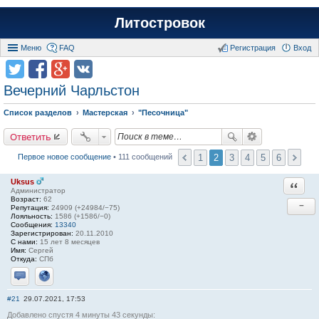
Литостровок
Меню
FAQ
Регистрация
Вход
Вечерний Чарльстон
Список разделов
Мастерская
"Песочница"
Ответить
1
2
3
4
5
6
Первое новое сообщение
• 111 сообщений
Uksus
Ответи
Администратор
Возраст:
62
−
Репутация:
24909 (+24984/−75)
Лояльность:
1586 (+1586/−0)
Сообщения:
13340
Зарегистрирован:
20.11.2010
С нами:
15 лет 8 месяцев
Имя:
Сергей
Откуда:
СПб
Отправить личное сообщение
Сайт
#21
29.07.2021, 17:53
Добавлено спустя 4 минуты 43 секунды: