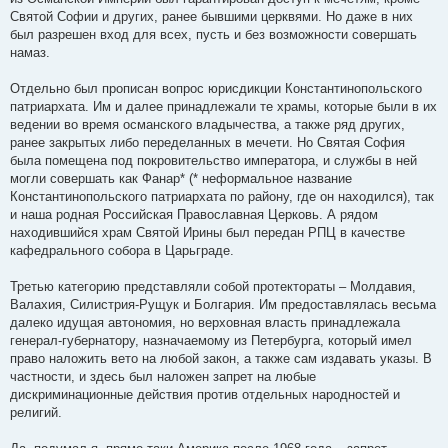
Святой Софии и других, ранее бывшими церквями. Но даже в них
был разрешен вход для всех, пусть и без возможности совершать
намаз.
Отдельно был прописан вопрос юрисдикции Константинопольского
патриархата. Им и далее принадлежали те храмы, которые были в их
ведении во время османского владычества, а также ряд других,
ранее закрытых либо переделанных в мечети. Но Святая София
была помещена под покровительство императора, и службы в ней
могли совершать как Фанар* (* неформальное название
Константинопольского патриархата по району, где он находился), так
и наша родная Российская Православная Церковь. А рядом
находившийся храм Святой Ирины был передан РПЦ в качестве
кафедрального собора в Царьграде.
Третью категорию представляли собой протектораты – Молдавия,
Валахия, Силистрия-Рущук и Болгария. Им предоставлялась весьма
далеко идущая автономия, но верховная власть принадлежала
генерал-губернатору, назначаемому из Петербурга, который имел
право наложить вето на любой закон, а также сам издавать указы. В
частности, и здесь был наложен запрет на любые
дискриминационные действия против отдельных народностей и
религий.