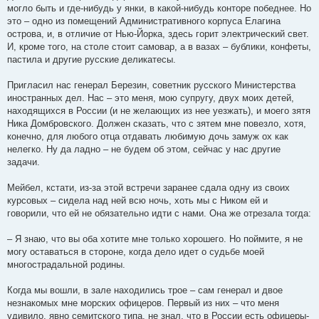
могло быть и где-нибудь у янки, в какой-нибудь конторе победнее. Но
это – одно из помещений Административного корпуса Елагина
острова, и, в отличие от Нью-Йорка, здесь горит электрический свет.
И, кроме того, на столе стоит самовар, а в вазах – бублики, конфеты,
пастила и другие русские деликатесы.
Пригласил нас генерал Березин, советник русского Министерства
иностранных дел. Нас – это меня, мою супругу, двух моих детей,
находящихся в России (и не желающих из нее уезжать), и моего зятя
Ника Домбровского. Должен сказать, что с зятем мне повезло, хотя,
конечно, для любого отца отдавать любимую дочь замуж ох как
нелегко. Ну да ладно – не будем об этом, сейчас у нас другие
задачи.
Мейбел, кстати, из-за этой встречи заранее сдала одну из своих
курсовых – сидела над ней всю ночь, хоть мы с Ником ей и
говорили, что ей не обязательно идти с нами. Она же отрезала тогда:
– Я знаю, что вы оба хотите мне только хорошего. Но поймите, я не
могу оставаться в стороне, когда дело идет о судьбе моей
многострадальной родины.
Когда мы вошли, в зале находились трое – сам генерал и двое
незнакомых мне морских офицеров. Первый из них – что меня
удивило, явно семитского типа, не знал, что в России есть офицеры-