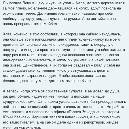
Я чмокнул Лену в щеку и чуть не упал – Алла, до того державшаяся
за мое плечо, но еле-еле державшаяся на ногах, вдруг повисла на
этом самом плече. Да, именно Алла – так я называю про себя
любимую супругу, когда я думаю по-русски. А по-английски она
вновь превращается в Мейбел…
Хотя, конечно, в том состоянии, в котором она сейчас находилась,
она больше всего напоминала мне студентку-американку из моего
времени. Эх, сколько раз мне приходилось тащить очередную
подругу – а иногда и просто знакомую – в ее комнату в общежитии, а
пару раз и ко мне – когда очередная шапочная знакомая не могла
членораздельно объяснить, в каком общежитии и в какой комнате
она живет. Единственное, я их тогда не раздевал – клал у себя на
старом диванчике, купленном мною у выпускника за десять
долларов, и накрывал пледом. Чтобы воспользоваться их
беспомощностью, у меня даже в мыслях не было.
А теперь, когда это моя собственная супруга, я ее довел до душа,
раздел, обмыл, надел на нее пижаму, и положил на наше
супружеское ложе. Эх, с каким удовольствием я бы присоединился к
ней – нет, вы не подумайте, просто очень хотелось спать. Но работа
есть работа, и я поспешил в офисы «Голоса Эскадры», в котором
Юрий Иванович Черников являлся начальником, а я – формально
его заместителем, а на самом деле одним из репортеров. Увидев
меня, он усмехнулся: