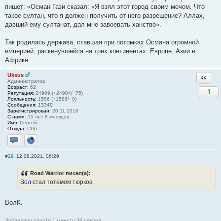
пишет: «Осман Гази сказал: «Я взял этот город своим мечом. Что
такое султан, что я должен получить от него разрешение? Аллах,
давший ему султанат, дал мне завоевать ханство».
Так родилась держава, ставшая при потомках Османа огромной
империей, раскинувшейся на трех континентах: Европе, Азии и
Африке.
Uksus
Ответи
Администратор
Возраст:
62
1
Репутация:
24909 (+24984/−75)
Лояльность:
1586 (+1586/−0)
Сообщения:
13340
Зарегистрирован:
20.11.2010
С нами:
15 лет 8 месяцев
Имя:
Сергей
Откуда:
СПб
Отправить личное сообщение
Сайт
#29
12.08.2021, 06:29
Road Warrior писал(а):
Вол
стал тотемом тюрков,
ВолК.
Добавлено спустя 1 минуту 36 секунд: