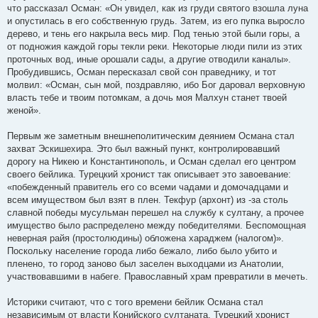
что рассказал Осман: «Он увидел, как из груди святого взошла луна
и опустилась в его собственную грудь. Затем, из его пупка выросло
дерево, и тень его накрыла весь мир. Под тенью этой были горы, а
от подножия каждой горы текли реки. Некоторые люди пили из этих
проточных вод, иные орошали сады, а другие отводили каналы».
Пробудившись, Осман пересказал свой сон праведнику, и тот
молвил: «Осман, сын мой, поздравляю, ибо Бог даровал верховную
власть тебе и твоим потомкам, а дочь моя Малхун станет твоей
женой».
Первым же заметным внешнеполитическим деянием Османа стал
захват Эскишехира. Это был важный пункт, контролировавший
дорогу на Никею и Константинополь, и Осман сделал его центром
своего бейлика. Турецкий хронист так описывает это завоевание:
«побежденный правитель его со всеми чадами и домочадцами и
всем имуществом был взят в плен. Текфур (архонт) из -за столь
славной победы мусульман перешел на службу к султану, а прочее
имущество было распределено между победителями. Беспомощная
неверная райя (простолюдины) обложена хараджем (налогом)».
Поскольку население города либо бежало, либо было убито и
пленено, то город заново был заселен выходцами из Анатолии,
участвовавшими в набеге. Православный храм превратили в мечеть.
Историки считают, что с того времени бейлик Османа стал
независимым от власти Конийского султаната. Турецкий хронист