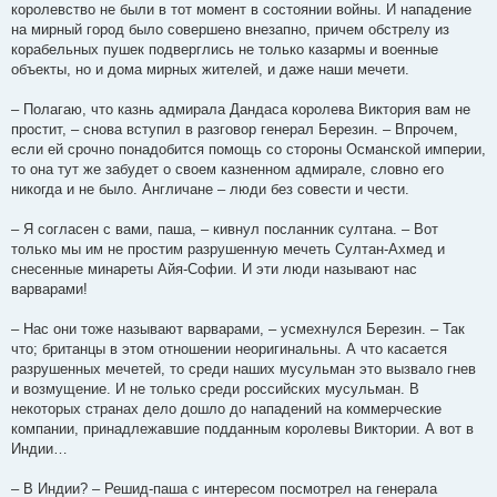
королевство не были в тот момент в состоянии войны. И нападение
на мирный город было совершено внезапно, причем обстрелу из
корабельных пушек подверглись не только казармы и военные
объекты, но и дома мирных жителей, и даже наши мечети.
– Полагаю, что казнь адмирала Дандаса королева Виктория вам не
простит, – снова вступил в разговор генерал Березин. – Впрочем,
если ей срочно понадобится помощь со стороны Османской империи,
то она тут же забудет о своем казненном адмирале, словно его
никогда и не было. Англичане – люди без совести и чести.
– Я согласен с вами, паша, – кивнул посланник султана. – Вот
только мы им не простим разрушенную мечеть Султан-Ахмед и
снесенные минареты Айя-Софии. И эти люди называют нас
варварами!
– Нас они тоже называют варварами, – усмехнулся Березин. – Так
что; британцы в этом отношении неоригинальны. А что касается
разрушенных мечетей, то среди наших мусульман это вызвало гнев
и возмущение. И не только среди российских мусульман. В
некоторых странах дело дошло до нападений на коммерческие
компании, принадлежавшие подданным королевы Виктории. А вот в
Индии…
– В Индии? – Решид-паша с интересом посмотрел на генерала