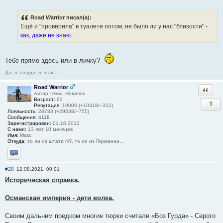
Road Warrior писал(а):
Ещё и "проверила" в туалете потом, не было ли у нас "близости" -
как, даже не знаю.
Тебе прямо здесь или в личку?
Да, я зануда, я знаю...
Road Warrior
Ответи
Автор темы, Новичок
Возраст:
62
1
Репутация:
10006 (+10318/−312)
Лояльность:
28783 (+29538/−755)
Сообщения:
4118
Зарегистрирован:
01.10.2012
С нами:
13 лет 10 месяцев
Имя:
Макс
Откуда:
то ли из штата NY, то ли из Германии...
Отправить личное сообщение
#28
12.08.2021, 00:01
Историческая справка.
Османская империя - дети волка.
Своим дальним предком многие тюрки считали «Боз Гурда» - Серого