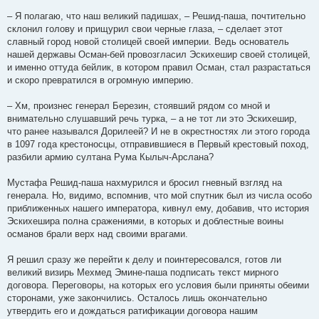
– Я полагаю, что наш великий падишах, – Решид-паша, почтительно
склонил голову и прищурил свои черные глаза, – сделает этот
славный город новой столицей своей империи. Ведь основатель
нашей державы Осман-бей провозгласил Эскихешир своей столицей,
и именно оттуда бейлик, в котором правил Осман, стал разрастаться
и скоро превратился в огромную империю.
– Хм, произнес генерал Березин, стоявший рядом со мной и
внимательно слушавший речь турка, – а не тот ли это Эскихешир,
что ранее назывался Дорилеей? И не в окрестностях ли этого города
в 1097 года крестоносцы, отправившиеся в Первый крестовый поход,
разбили армию султана Рума Кылыч-Арслана?
Мустафа Решид-паша нахмурился и бросил гневный взгляд на
генерала. Но, видимо, вспомнив, что мой спутник был из числа особо
приближенных нашего императора, кивнул ему, добавив, что история
Эскихешира полна сражениями, в которых и доблестные воины
османов брали верх над своими врагами.
Я решил сразу же перейти к делу и поинтересовался, готов ли
великий визирь Мехмед Эмине-паша подписать текст мирного
договора. Переговоры, на которых его условия были приняты обеими
сторонами, уже закончились. Осталось лишь окончательно
утвердить его и дождаться ратификации договора нашим