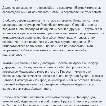
Далее было указано, что произойдет с землями, «Божией милостью
освобожденными от османского гнета». И перечисление этих земель.
В общем, земли делились на четыре категории. Немалая их часть
превращалась в губернии Российской империи. С одной стороны,
подумал я, они попадают из одной империи в другую. С другой же я
успел насмотреться на жизнь христиан в тех землях – про «гнет» Его
императорское величество был абсолютно прав. А теперь у них
появлялись те же права, что и у любых других подданных Его
императорского величества – причем, что немаловажно, были
запрещены любые притеснения по мотивам религии либо
нацтональности.
Такими губерниями стали Добруджа, Восточная Фракия и Босфор-
Дарданеллы. Последняя включала в себя оба пролива, все
побережье Мраморного море вплоть то Пруссы – именно это
первоначальное греческое название вновь получила Бурса – а также
Лемнос, Самофраки и Имврос, и некоторые мелкие острова. Южной
границей губернии являлось северное побережье Адрамитского
залива и сам город Адрамиттион.
Второй категорией являлись «открытые города» – Царьград (да,
именно так), Адрианополь и собственно Прусса. В них мусульманам
из Османской Империи был гарантирован доступ к мечетям, кроме