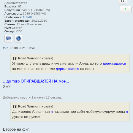
Ответи
Администратор
Возраст:
62
1
Репутация:
24909 (+24984/−75)
Лояльность:
1586 (+1586/−0)
Сообщения:
13340
Зарегистрирован:
20.11.2010
С нами:
15 лет 8 месяцев
Имя:
Сергей
Откуда:
СПб
Отправить личное сообщение
Сайт
#25
03.08.2021, 06:48
Road Warrior писал(а):
Я чмокнул Лену в щеку и чуть не упал – Алла, до того
державшаяся
за мое плечо, но еле-еле
державшаяся
на ногах,
...до того ОПИРАВШАЯСЯ НА моё...
Хм?
Добавлено спустя 1 минуту 17 секунд:
Road Warrior писал(а):
Да, именно Алла – так
я
называю про себя любимую супругу, когда
я
думаю по-русски.
Второе на фиг.