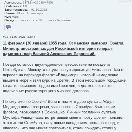
Лояльность:
28783 (+29538/−755)
Сообщения:
4118
Зарегистрирован:
01.10.2012
С нами:
13 лет 10 месяцев
Имя:
Макс
Откуда:
то ли из штата NY, то ли из Германии...
Отправить личное сообщение
#22
31.07.2021, 23:44
11 февраля (30 января) 1855 года. Османская империя. Эрегли.
Министр иностранных дел Российской империи генерал-
адъютант граф Василий Алексеевич Перовский.
Позади осталось двухнедельное путешествие на поезде из
Петербурга в Москву, а оттуда на курьерских до Николаева. Там я
пересел на пароходо-фрегат «Владимир», который немедленно
вышел в море и взял курс на Эрегли. В этом небольшом городишке,
когда-то носившем гордое имя Гераклея, и должно состоятся
подписание русско-турецкого мирного договора.
Почему именно Эрегли? Дело в том, что двор султана Абдул-
Меджида после разгрома, учиненного в Стамбуле британским
флотом, перебрался в Эскихешир. Личный посланник султана
Мустафа Решид-паша, встретивший меня в порту Эрегли, пояснил,
что жители Стамбула, напуганные нападением врага на город, и
опасаясь, что оно может повториться, стали покидать столицу.