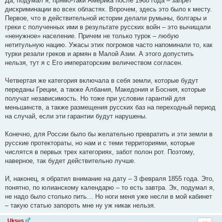
Да, подумал я, прямо-таки Америка после 1968 года – запрет
дискриминации во всех областях. Впрочем, здесь это было к месту.
Первое, что в действительной истории делали румыны, болгары и
греки с полученных ими в результате русских войн – это вычищали
«ненужное» население. Причем не только турок – любую
нетитульную нацию. Ужасы этих погромов часто напоминали то, как
турки резали греков и армян в Малой Азии. А этого допустить
нельзя, тут я с Его императорским величеством согласен.
Четвертая же категория включала в себя земли, которые будут
переданы Греции, а также Албания, Македония и Босния, которые
получат независимость. Но тоже при условии гарантий для
меньшинств, а также размещения русских баз на переходный период
на случай, если эти гарантии будут нарушены.
Конечно, для России было бы желательно превратить и эти земли в
русские протектораты, но нам и с теми территориями, которые
числятся в первых трех категориях, забот полон рот. Поэтому,
наверное, так будет действительно лучше.
И, наконец, я обратил внимание на дату – 3 февраля 1855 года. Это,
понятно, по юлианскому календарю – то есть завтра. Эх, подумал я,
не надо было столько пить… Но ноги меня уже несли в мой кабинет
– такую статью запороть мне ну уж никак нельзя.
Uksus