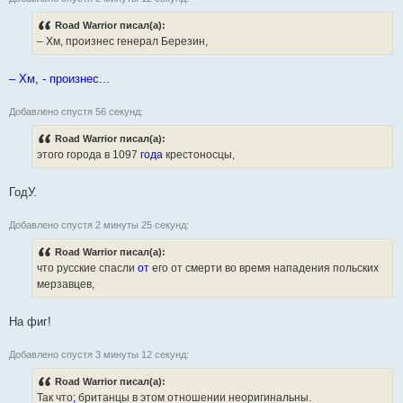
Road Warrior писал(а):
– Хм, произнес генерал Березин,
– Хм, - произнес...
Добавлено спустя 56 секунд:
Road Warrior писал(а):
этого города в 1097
года
крестоносцы,
ГодУ.
Добавлено спустя 2 минуты 25 секунд:
Road Warrior писал(а):
что русские спасли
от
его от смерти во время нападения польских
мерзавцев,
На фиг!
Добавлено спустя 3 минуты 12 секунд:
Road Warrior писал(а):
Так что
;
британцы в этом отношении неоригинальны.