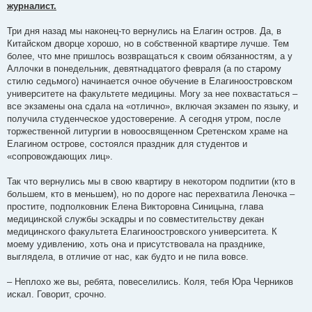
журналист.
Три дня назад мы наконец-то вернулись на Елагин остров. Да, в
Китайском дворце хорошо, но в собственной квартире лучше. Тем
более, что мне пришлось возвращаться к своим обязанностям, а у
Аллочки в понедельник, девятнадцатого февраля (а по старому
стилю седьмого) начинается очное обучение в Елагиноостровском
университете на факультете медицины. Могу за нее похвастаться –
все экзамены она сдала на «отлично», включая экзамен по языку, и
получила студенческое удостоверение. А сегодня утром, после
торжественной литургии в новоосвященном Сретенском храме на
Елагином острове, состоялся праздник для студентов и
«сопровождающих лиц».
Так что вернулись мы в свою квартиру в некотором подпитии (кто в
большем, кто в меньшем), но по дороге нас перехватила Леночка –
простите, подполковник Елена Викторовна Синицына, глава
медицинской службы эскадры и по совместительству декан
медицинского факультета Елагиноостровского университета. К
моему удивлению, хоть она и присутствовала на празднике,
выглядела, в отличие от нас, как будто и не пила вовсе.
– Неплохо же вы, ребята, повеселились. Коля, тебя Юра Черников
искал. Говорит, срочно.