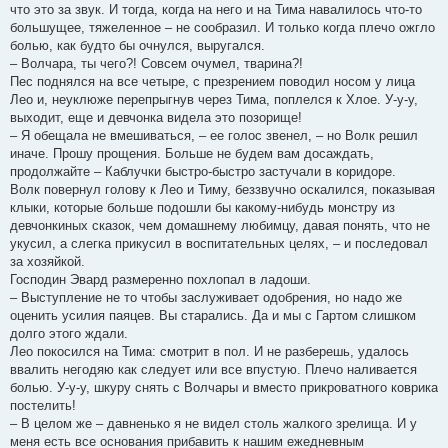
что это за звук. И тогда, когда на него и на Тима навалилось что-то
большущее, тяжеленное – не сообразил. И только когда плечо ожгло
болью, как будто бы очнулся, выругался.
– Волчара, ты чего?! Совсем очумел, тварина?!
Пес поднялся на все четыре, с презрением поводил носом у лица
Лео и, неуклюже перепрыгнув через Тима, поплелся к Хлое. У-у-у,
выходит, еще и девчонка видела это позорище!
– Я обещала не вмешиваться, – ее голос звенел, – но Волк решил
иначе. Прошу прощения. Больше не будем вам досаждать,
продолжайте – Каблучки быстро-быстро застучали в коридоре.
Волк повернул голову к Лео и Тиму, беззвучно оскалился, показывая
клыки, которые больше подошли бы какому-нибудь монстру из
девчонкиных сказок, чем домашнему любимцу, давая понять, что не
укусил, а слегка прикусил в воспитательных целях, – и последовал
за хозяйкой.
Господин Эвард размеренно похлопал в ладоши.
– Выступление не то чтобы заслуживает одобрения, но надо же
оценить усилия паяцев. Вы старались. Да и мы с Гартом слишком
долго этого ждали.
Лео покосился на Тима: смотрит в пол. И не разберешь, удалось
ввалить негодяю как следует или все впустую. Плечо наливается
болью. У-у-у, шкуру снять с Волчары и вместо прикроватного коврика
постелить!
– В целом же – давненько я не видел столь жалкого зрелища. И у
меня есть все основания прибавить к нашим ежедневным