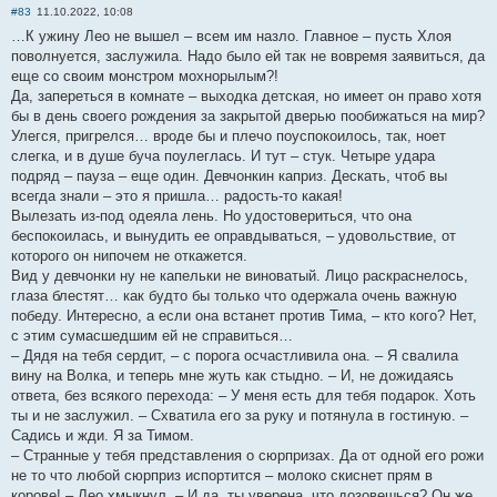
#83
11.10.2022, 10:08
…К ужину Лео не вышел – всем им назло. Главное – пусть Хлоя
поволнуется, заслужила. Надо было ей так не вовремя заявиться, да
еще со своим монстром мохнорылым?!
Да, запереться в комнате – выходка детская, но имеет он право хотя
бы в день своего рождения за закрытой дверью пообижаться на мир?
Улегся, пригрелся… вроде бы и плечо поуспокоилось, так, ноет
слегка, и в душе буча поулеглась. И тут – стук. Четыре удара
подряд – пауза – еще один. Девчонкин каприз. Дескать, чтоб вы
всегда знали – это я пришла… радость-то какая!
Вылезать из-под одеяла лень. Но удостовериться, что она
беспокоилась, и вынудить ее оправдываться, – удовольствие, от
которого он нипочем не откажется.
Вид у девчонки ну не капельки не виноватый. Лицо раскраснелось,
глаза блестят… как будто бы только что одержала очень важную
победу. Интересно, а если она встанет против Тима, – кто кого? Нет,
с этим сумасшедшим ей не справиться…
– Дядя на тебя сердит, – с порога осчастливила она. – Я свалила
вину на Волка, и теперь мне жуть как стыдно. – И, не дожидаясь
ответа, без всякого перехода: – У меня есть для тебя подарок. Хоть
ты и не заслужил. – Схватила его за руку и потянула в гостиную. –
Садись и жди. Я за Тимом.
– Странные у тебя представления о сюрпризах. Да от одной его рожи
не то что любой сюрприз испортится – молоко скиснет прям в
корове! – Лео хмыкнул. – И да, ты уверена, что дозовешься? Он же