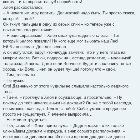
кошку – и та норовит на зуб попробовать!
Хлоя расхохоталась.
– А нечего им игру портить. Деликатней надо быть. Ты просто скажи,
который – твой?
Он ткнул пальцем в одну из серых спин – но теперь уже с
почтительного расстояния.
– Я еще спрашиваю! – Хлоя смахнула ладонью слезы. – Тот,
который белого повалил! Ну кого еще мог выбрать наш Лео!
Ей было весело. До слез весело.
А он испугался: вдруг кто-нибудь заметит, что и у него глаза на
мокром месте. Вот он, подарок на шестнадцатилетие, – маленький
толстозадый вояка. Даже если Волчонок будет и вполовину не так
хорош, как Волк… нет, он будет лучше! потому что – свой.
– Тим, теперь ты.
– Не нужно.
Ого! Давненько от этого чудилы не слышали настолько ледяного
тона.
– Ти-им, – протянула Хлоя и осуждающе, и просительно. – Ну
почему до тебя ничегошеньки не доходит? Он же с тобой навсегда,
понимаешь, навсегда. Только с тобой. Собак умнее и преданнее
просто не существует. Я еле-еле выпросила…
– Не стоило трудиться.
– Нет, стоило! – Хлоя притопнула. – Дядя и дарит-то их только
ближайшим друзьям и изредка, в знак особого расположения, –
иностранным дипломатам. Из шести щенков два давным-давно