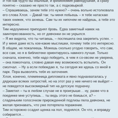
И тон как будто бы обычный, и физиономия равнодушная, а сразу
понятно – сказано не просто так, а с подковыркой.
– Спрашиваешь, зачем тебе это нужно? – очень вольно истолковала
его слова Хлоя. – Давай так: ты меня побьешь – я тебе натаскаю
таких книжек, что ахнешь. Сам ты их нипочем не найдешь, а тебе это
интересно.
Тим недоуменно приподнял бровь. Едва заметный намек на
заинтересованность, но от девчонки он не укрылся.
– Я же видела, что ты читаешь, – поспешила она закрепить успех. –
И у меня даже есть кое-какие мыслишки, почему тебе это интересно.
В общем, не пожалеешь. Можешь сколько угодно говорить, что сам,
все сам, но я в библиотеке ориентируюсь намного лучше. Только
сначала, конечно, тебе надо победить, в чем я со-овсем не уверена,
– она помолчала, словно давая ему возможность вспылить. Он
смолчал. – Ну а если побеждаю я, ты сегодня же идешь со мной в
парк. Пора вызволять тебя из заточения.
Хлоя, конечно, племянница дипломата и явно поднахваталась у
дядюшки всяких хитростей, но на этот раз у нее ничего не выйдет –
не поведется высокомерный тип на детскую подначку.
– Заметил – ты в любом случае не в проигрыше… ну, разве что в
поединке мне уступишь… ты ведь этого не боишься, а? –
сладеньким голосочком прирожденной подлизы пела девчонка, не
желая признавать, что уже потерпела поражение.
Тим осторожно ссадил щенка на пол, поднялся. Он что, и вправду
собирается…