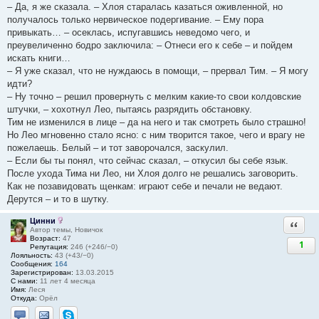
– Да, я же сказала. – Хлоя старалась казаться оживленной, но
получалось только нервическое подергивание. – Ему пора
привыкать… – осеклась, испугавшись неведомо чего, и
преувеличенно бодро заключила: – Отнеси его к себе – и пойдем
искать книги…
– Я уже сказал, что не нуждаюсь в помощи, – прервал Тим. – Я могу
идти?
– Ну точно – решил провернуть с мелким какие-то свои колдовские
штучки, – хохотнул Лео, пытаясь разрядить обстановку.
Тим не изменился в лице – да на него и так смотреть было страшно!
Но Лео мгновенно стало ясно: с ним творится такое, чего и врагу не
пожелаешь. Белый – и тот заворочался, заскулил.
– Если бы ты понял, что сейчас сказал, – откусил бы себе язык.
После ухода Тима ни Лео, ни Хлоя долго не решались заговорить.
Как не позавидовать щенкам: играют себе и печали не ведают.
Дерутся – и то в шутку.
Цинни
Ответи
Автор темы, Новичок
Возраст:
47
1
Репутация:
246 (+246/−0)
Лояльность:
43 (+43/−0)
Сообщения:
164
Зарегистрирован:
13.03.2015
С нами:
11 лет 4 месяца
Имя:
Леся
Откуда:
Орёл