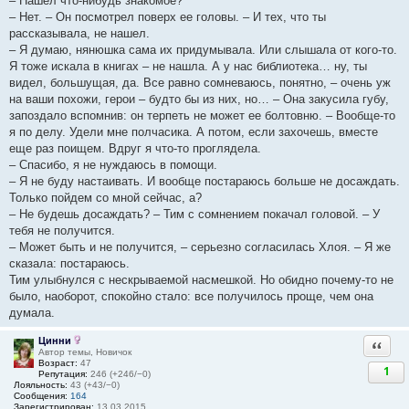
– Нашел что-нибудь знакомое?
– Нет. – Он посмотрел поверх ее головы. – И тех, что ты
рассказывала, не нашел.
– Я думаю, нянюшка сама их придумывала. Или слышала от кого-то.
Я тоже искала в книгах – не нашла. А у нас библиотека… ну, ты
видел, большущая, да. Все равно сомневаюсь, понятно, – очень уж
на ваши похожи, герои – будто бы из них, но… – Она закусила губу,
запоздало вспомнив: он терпеть не может ее болтовню. – Вообще-то
я по делу. Удели мне полчасика. А потом, если захочешь, вместе
еще раз поищем. Вдруг я что-то проглядела.
– Спасибо, я не нуждаюсь в помощи.
– Я не буду настаивать. И вообще постараюсь больше не досаждать.
Только пойдем со мной сейчас, а?
– Не будешь досаждать? – Тим с сомнением покачал головой. – У
тебя не получится.
– Может быть и не получится, – серьезно согласилась Хлоя. – Я же
сказала: постараюсь.
Тим улыбнулся с нескрываемой насмешкой. Но обидно почему-то не
было, наоборот, спокойно стало: все получилось проще, чем она
думала.
Цинни
Ответи
Автор темы, Новичок
Возраст:
47
1
Репутация:
246 (+246/−0)
Лояльность:
43 (+43/−0)
Сообщения:
164
Зарегистрирован:
13.03.2015