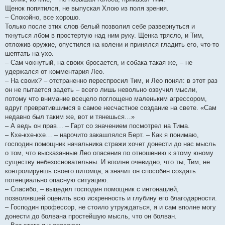
Щенок попятился, не выпуская Хлою из поля зрения.
– Спокойно, все хорошо.
Только после этих слов белый позволил себе развернуться и
ткнуться лбом в простертую над ним руку. Щенка трясло, и Тим,
отложив оружие, опустился на колени и принялся гладить его, что-то
шептать на ухо.
– Сам чокнутый, на своих бросается, и собака такая же, – не
удержался от комментария Лео.
– На своих? – отстраненно переспросил Тим, и Лео понял: в этот раз
он не пытается задеть – всего лишь невольно озвучил мысли,
потому что внимание всецело поглощено маленьким агрессором,
вдруг превратившимся в самое несчастное создание на свете. «Сам
недавно был таким же, вот и тянешься…»
– А ведь он прав… – Гарт со значением посмотрел на Тима.
– Кхе-кхе-кхе… – нарочито закашлялся Берт. – Как я понимаю,
господин помощник начальника стражи хочет донести до нас мысль
о том, что высказанные Лео опасения по отношению к этому юному
существу небезосновательны. И вполне очевидно, что ты, Тим, не
контролируешь своего питомца, а значит он способен создать
потенциально опасную ситуацию.
– Спасибо, – выцедил господин помощник с интонацией,
позволявшей оценить всю искренность и глубину его благодарности.
– Господин профессор, не стоило утруждаться, я и сам вполне могу
донести до болвана простейшую мысль, что он болван.