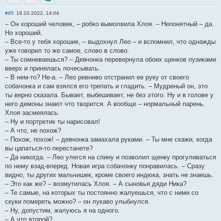
Отправить личное сообщение
Отправить email
Skype
#85
18.10.2022, 14:04
– Он хороший человек, – робко вымолвила Хлоя. – Непонятный – да.
Но хороший.
– Все-то у тебя хорошие, – выдохнул Лео – и вспомнил, что однажды
уже говорил то же самое, слово в слово.
– Ты сомневаешься? – Девчонка перевернула обоих щенков пузиками
вверх и принялась почесывать.
– В нем-то? Не-а. – Лео ревниво отстранил ее руку от своего
собачонка и сам взялся его трепать и гладить. – Мудреный он, это
ты верно сказала. Бывает, выбешивает, не без этого. Ну и в голове у
него демоны знают что творится. А вообще – нормальный парень.
Хлоя засмеялась.
– Ну и портретик ты нарисовал!
– А что, не похож?
– Похож, похож! – девчонка замахала руками. – Ты мне скажи, когда
вы цапаться-то перестанете?
– Да никогда. – Лео улегся на спину и позволил щенку прогуливаться
по нему взад-вперед. Новая игра собачонку понравилась. – Сразу
видно, ты других мальчишек, кроме своего индюка, знать не знаешь.
– Это как же? – возмутилась Хлоя. – А сыновья дяди Ника?
– Те самые, на которых ты постоянно жалуешься, что с ними со
скуки помереть можно? – он лукаво улыбнулся.
– Ну, допустим, жалуюсь я на одного.
– А что второй?