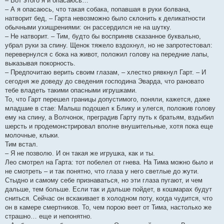
– Вот этого я и опасаюсь…
– А я опасаюсь, что такая собака, попавшая в руки болвана,
натворит бед, – Гарта невозможно было склонить к деликатности
обычными ухищрениями: он рассердился не на шутку.
– Не натворит. – Тим, будто бы восприняв сказанное буквально,
убрал руки за спину. Щенок тяжело вздохнул, но не запротестовал:
перевернулся с бока на живот, положил голову на передние лапы,
выказывая покорность.
– Предпочитаю верить своим глазам, – хлестко рявкнул Гарт. – И
сегодня же доведу до сведения господина Эварда, что рановато
тебе владеть такими опасными игрушками.
То, что Гарт перешел границы допустимого, поняли, кажется, даже
младшие в стае: Малыш подошел к Блику и улегся, положив голову
ему на спину, а Волчонок, преградив Гарту путь к братьям, вздыбил
шерсть и продемонстрировал вполне внушительные, хотя пока еще
молочные, клыки.
Тим встал.
– Я не позволю. И он такая же игрушка, как и ты.
Лео смотрел на Гарта: тот побелел от гнева. На Тима можно было и
не смотреть – и так понятно, что глаза у него светлые до жути.
Стыдно и самому себе признаваться, но эти глаза пугают, и чем
дальше, тем больше. Если так и дальше пойдет, в кошмарах будут
сниться. Сейчас он вскакивает в холодном поту, когда чудится, что
он в камере смертников. То, чем порою веет от Тима, настолько же
страшно… еще и непонятно.