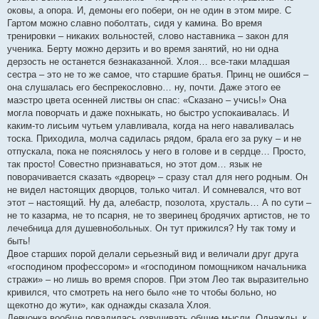
оковы, а опора. И, демоны его побери, он не один в этом мире. С
Гартом можно славно поболтать, сидя у камина. Во время
тренировки – никаких вольностей, слово наставника – закон для
ученика. Берту можно дерзить и во время занятий, но ни одна
дерзость не останется безнаказанной. Хлоя… все-таки младшая
сестра – это не то же самое, что старшие братья. Принц не ошибся –
она слушалась его беспрекословно… ну, почти. Даже этого ее
маэстро цвета осенней листвы он спас: «Сказано – учись!» Она
могла поворчать и даже похныкать, но быстро успокаивалась. И
каким-то лисьим чутьем улавливала, когда на него наваливалась
тоска. Приходила, молча садилась рядом, брала его за руку – и не
отпускала, пока не пояснялось у него в голове и в сердце… Просто,
так просто! Совестно признаваться, но этот дом… язык не
поворачивается сказать «дворец» – сразу стал для него родным. Он
не видел настоящих дворцов, только читал. И сомневался, что вот
этот – настоящий. Ну да, алебастр, позолота, хрусталь… А по сути –
не то казарма, не то псарня, не то зверинец бродячих артистов, не то
лечебница для душевнобольных. Он тут прижился? Ну так тому и
быть!
Двое старших порой делали серьезный вид и величали друг друга
«господином профессором» и «господином помощником начальника
стражи» – но лишь во время споров. При этом Лео так выразительно
кривился, что смотреть на него было «не то чтобы больно, но
щекотно до жути», как однажды сказала Хлоя.
Девчонка вообще повадилась озвучивать общие мысли. Однажды, к