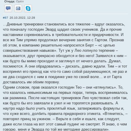
Откуда:
Орёл
Отправить личное сообщение
Отправить email
Skype
#87
20.10.2022, 12:28
…Дневные тренировки становились все тяжелее – вдруг оказалось,
что поначалу господин Эвард щадил своих учеников. Да и прочие
наставники соревновались в требовательности и придирчивости. И
все же Тим упрямо продолжал вечерние занятия с Гартом. Прознав
об этом, в компанию решительно напросился Берт – «с целью
совершенствования навыков». Тут уж у Лео лопнуло терпение –
оказывается, друг прекрасно обходится и без него! Заявился к ним –
как будто бы мимо проходил и заглянул от нечего делать. Думал,
посмеются. А они обрадовались – дескать, давно ждали. Тим – и тот
воспринял его приход как что-то само собой разумеющееся, не раз и
не два сходился с ним в поединке уже по своей воле… и от Гарта
доставалось им обоим поровну.
Одним словом, прав оказался господин Тео – они «втянулись». То,
что казалось невыносимым на первых порах, теперь воспринималось
как разминка. После настоящих тренировок Лео чувствовал себя так,
как будто бы его завязали в узел и не торопятся развязывать. А
наутро надо было учить проклятый язык, затверживать формулы и,
что хуже всего, долбить правила придворного этикета. «Втянитесь, –
повторял принц за ужином. – Верьте в себя и ешьте, как следует,
даже если глаза на вот этот самый пудинг не смотрят. Я знаю, о чем
говорю, меня и Эварда по той же методике дрессировали».