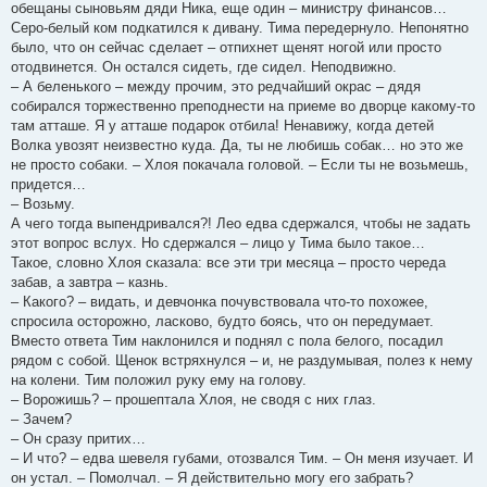
обещаны сыновьям дяди Ника, еще один – министру финансов…
Серо-белый ком подкатился к дивану. Тима передернуло. Непонятно
было, что он сейчас сделает – отпихнет щенят ногой или просто
отодвинется. Он остался сидеть, где сидел. Неподвижно.
– А беленького – между прочим, это редчайший окрас – дядя
собирался торжественно преподнести на приеме во дворце какому-то
там атташе. Я у атташе подарок отбила! Ненавижу, когда детей
Волка увозят неизвестно куда. Да, ты не любишь собак… но это же
не просто собаки. – Хлоя покачала головой. – Если ты не возьмешь,
придется…
– Возьму.
А чего тогда выпендривался?! Лео едва сдержался, чтобы не задать
этот вопрос вслух. Но сдержался – лицо у Тима было такое…
Такое, словно Хлоя сказала: все эти три месяца – просто череда
забав, а завтра – казнь.
– Какого? – видать, и девчонка почувствовала что-то похожее,
спросила осторожно, ласково, будто боясь, что он передумает.
Вместо ответа Тим наклонился и поднял с пола белого, посадил
рядом с собой. Щенок встряхнулся – и, не раздумывая, полез к нему
на колени. Тим положил руку ему на голову.
– Ворожишь? – прошептала Хлоя, не сводя с них глаз.
– Зачем?
– Он сразу притих…
– И что? – едва шевеля губами, отозвался Тим. – Он меня изучает. И
он устал. – Помолчал. – Я действительно могу его забрать?