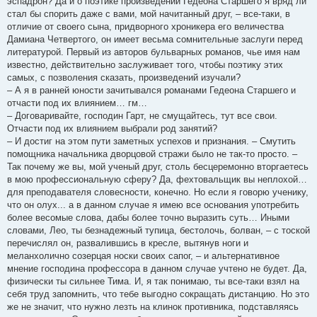
эспадрон? Да и о поэтике произведений Гедеона Старшего я вряд ли
стал бы спорить даже с вами, мой начитанный друг, – все-таки, в
отличие от своего сына, придворного хроникера его величества
Дамиана Четвертого, он имеет весьма сомнительные заслуги перед
литературой. Первый из авторов бульварных романов, чье имя нам
известно, действительно заслуживает того, чтобы поэтику этих
самых, с позволения сказать, произведений изучали?
– А я в ранней юности зачитывался романами Гедеона Старшего и
отчасти под их влиянием… гм…
– Договаривайте, господин Гарт, не смущайтесь, тут все свои.
Отчасти под их влиянием выбрали род занятий?
– И достиг на этом пути заметных успехов и признания. – Смутить
помощника начальника дворцовой стражи было не так-то просто. –
Так почему же вы, мой ученый друг, столь бесцеремонно вторгаетесь
в мою профессиональную сферу? Да, фехтовальщик вы неплохой…
для преподавателя словесности, конечно. Но если я говорю ученику,
что он олух... а в данном случае я имею все основания употребить
более весомые слова, дабы более точно выразить суть… Иными
словами, Лео, ты безнадежный тупица, бестолочь, болван, – с тоской
перечислял он, развалившись в кресле, вытянув ноги и
меланхолично созерцая носки своих сапог, – и альтернативное
мнение господина профессора в данном случае учтено не будет. Да,
физически ты сильнее Тима. И, я так понимаю, ты все-таки взял на
себя труд запомнить, что тебе выгодно сокращать дистанцию. Но это
же не значит, что нужно лезть на клинок противника, подставляясь