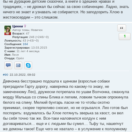
бы не дурацкие детские сказочки, а книги о здешних нравах и
традициях, – не дрожал бы сейчас за свою собаченцию. Ладно, знать
ничего не знает и узнавать не собирается. Но заподозрить Хлою в
жестокосердии – это слишком.
Цинни
Ответи
Автор темы, Новичок
Возраст:
47
1
Репутация:
246 (+246/−0)
Лояльность:
43 (+43/−0)
Сообщения:
164
Зарегистрирован:
13.03.2015
С нами:
11 лет 4 месяца
Имя:
Леся
Откуда:
Орёл
Отправить личное сообщение
Отправить email
Skype
#90
22.10.2022, 09:02
Девчонка бесстрашно подошла к щенкам (взрослые собаки
преградили Гарту дорогу, наверняка по какому-то знаку, не
замеченному Лео), дружески потрепала по ушам Волчонка, смахнула
морду Малыша со спины Блика и легким, ловким тычком опрокинула
белого на спину. Мелкий бунтарь ласки не то чтобы охотно
принимал, скорее терпеливо сносил, но не огрызался. Лео готов был
поспорить: вздумалось бы Хлое потянуть зверька за хвост, он вел
бы себя точно так же. Все-таки наловчился колдун с ним
договариваться… еще и с людьми бы сумел… Тьфу ты, нашепчут
же демоны такое! Еще чего не хватало – в услужение к полоумному