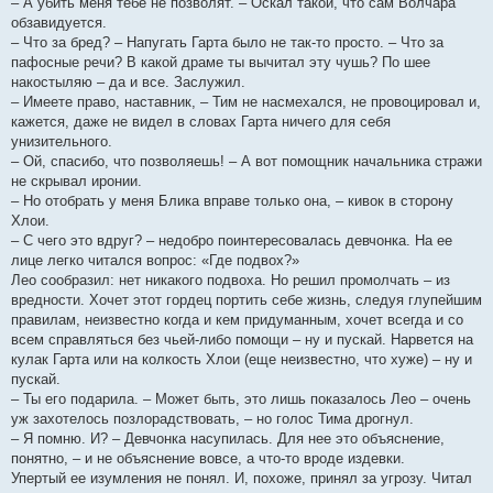
– А убить меня тебе не позволят. – Оскал такой, что сам Волчара
обзавидуется.
– Что за бред? – Напугать Гарта было не так-то просто. – Что за
пафосные речи? В какой драме ты вычитал эту чушь? По шее
накостыляю – да и все. Заслужил.
– Имеете право, наставник, – Тим не насмехался, не провоцировал и,
кажется, даже не видел в словах Гарта ничего для себя
унизительного.
– Ой, спасибо, что позволяешь! – А вот помощник начальника стражи
не скрывал иронии.
– Но отобрать у меня Блика вправе только она, – кивок в сторону
Хлои.
– С чего это вдруг? – недобро поинтересовалась девчонка. На ее
лице легко читался вопрос: «Где подвох?»
Лео сообразил: нет никакого подвоха. Но решил промолчать – из
вредности. Хочет этот гордец портить себе жизнь, следуя глупейшим
правилам, неизвестно когда и кем придуманным, хочет всегда и со
всем справляться без чьей-либо помощи – ну и пускай. Нарвется на
кулак Гарта или на колкость Хлои (еще неизвестно, что хуже) – ну и
пускай.
– Ты его подарила. – Может быть, это лишь показалось Лео – очень
уж захотелось позлорадствовать, – но голос Тима дрогнул.
– Я помню. И? – Девчонка насупилась. Для нее это объяснение,
понятно, – и не объяснение вовсе, а что-то вроде издевки.
Упертый ее изумления не понял. И, похоже, принял за угрозу. Читал