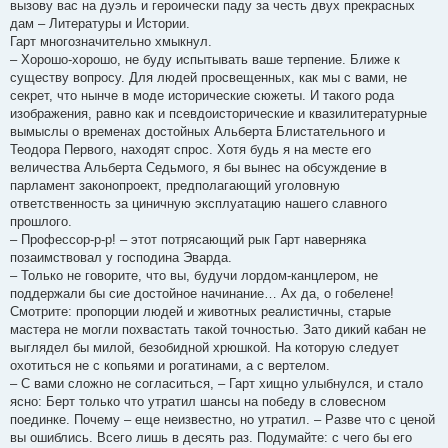
вызову вас на дуэль и героически паду за честь двух прекрасных
дам – Литературы и Истории.
Гарт многозначительно хмыкнул.
– Хорошо-хорошо, не буду испытывать ваше терпение. Ближе к
существу вопросу. Для людей просвещенных, как мы с вами, не
секрет, что нынче в моде исторические сюжеты. И такого рода
изображения, равно как и псевдоисторические и квазилитературные
вымыслы о временах достойных Альберта Блистательного и
Теодора Первого, находят спрос. Хотя будь я на месте его
величества Альберта Седьмого, я бы вынес на обсуждение в
парламент законопроект, предполагающий уголовную
ответственность за циничную эксплуатацию нашего славного
прошлого.
– Профессор-р-р! – этот потрясающий рык Гарт наверняка
позаимствовал у господина Эварда.
– Только не говорите, что вы, будучи лордом-канцлером, не
поддержали бы сие достойное начинание… Ах да, о гобелене!
Смотрите: пропорции людей и животных реалистичны, старые
мастера не могли похвастать такой точностью. Зато дикий кабан не
выглядел бы милой, безобидной хрюшкой. На которую следует
охотиться не с копьями и рогатинами, а с вертелом.
– С вами сложно не согласиться, – Гарт хищно улыбнулся, и стало
ясно: Берт только что утратил шансы на победу в словесном
поединке. Почему – еще неизвестно, но утратил. – Разве что с ценой
вы ошиблись. Всего лишь в десять раз. Подумайте: с чего бы его