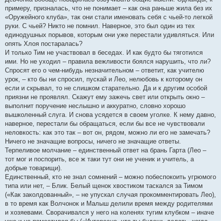
примеру, призналась, что не понимает – как она раньше жила без их
«Оружейного клуба», так они стали именовать себя с чьей-то легкой
руки. С чьей? Никто не помнил. Наверное, это был один из тех
единодушных порывов, которым они уже перестали удивляться. Или
опять Хлоя постаралась?
И только Тим не участвовал в беседах. И как будто бы тяготился
ими. Но не уходил – правила вежливости боялся нарушить, что ли?
Спросят его о чем-нибудь незначительном – ответит, как учителю
урок, – кто бы ни спросил, пускай и Лео, нелюбовь к которому он
если и скрывал, то не слишком старательно. Да и к другим особой
приязни не проявлял. Скажут ему зажечь свет или открыть окно –
выполнит поручение неслышно и аккуратно, словно хорошо
вышколенный слуга. И снова усядется в своем уголке. К нему давно,
наверное, перестали бы обращаться, если бы все не чувствовали
неловкость: как это так – вот он, рядом, можно ли его не замечать?
Ничего не значащие вопросы, ничего не значащие ответы.
Терпеливое молчание – единственный ответ на брань Гарта (Лео –
тот мог и поспорить, все ж таки тут они не ученик и учитель, а
добрые товарищи).
Единственный, кто не знал сомнений – можно побеспокоить угрюмого
типа или нет, – Блик. Белый щенок хвостиком таскался за Тимом
(«Как заколдованный», – не упускал случая прокомментировать Лео),
в то время как Волчонок и Малыш делили время между родителями
и хозяевами. Сворачивался у него на коленях тугим клубком – иначе