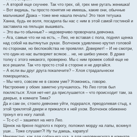
– А второй еще скучнее. Так что грех, ой, грех мне ругать женишка!
– Вот видишь, ты просто понятия не имеешь, какие они, обычные
мальчишки! Драка – тоже мне нашла печаль! Это твоя тетушка
Ханна, будь ее воля, посадила бы нас с ним в этой самой гостиной и
заставила на пяльцах вышивать.
– Это вы-то обычные? – недоверчиво проворчала девчонка.
– Ага, самые что ни на есть, – Лео, не вставая с пола, поднял щенка
над собой на вытянутых руках. Волчонок удивленно крутил головой
по сторонам, но беспокойства не проявлял. Доверяет! – И не смотри,
что один из нас вытворяет всякое… не, не шибко умное. В драке
толку с этого никакого, проверено. Мы с ним промеж собой еще не
все решили. Так что просто стой в стороне и не дергайся.
– А если вы друг друга покалечите? – Хлоя страдальчески
поморщилась.
– Мы чего, совсем не в своем уме? Угомонись, говорю.
Настроение у обоих заметно улучшилось. Но Лео готов был
поклясться: Хлоя нет-нет да прислушается – что происходит там, за
дверью, в комнате Тима?
Да и сам он, стоило девчонке уйти, подкрался, преодолевая стыд, к
этой треклятой двери и прижался к ней ухом. Волчонок обиженно
тронул его ногу лапой.
– Тс-с-с! – зашипел на него Лео.
Щенок на брюхе подполз к порогу, положил морду на лапы, вскинул
уши… Тоже слушает?! Ну ты даешь, карапуз!
Неизвестно, как для собачьего уха, а для человеческого в комнате