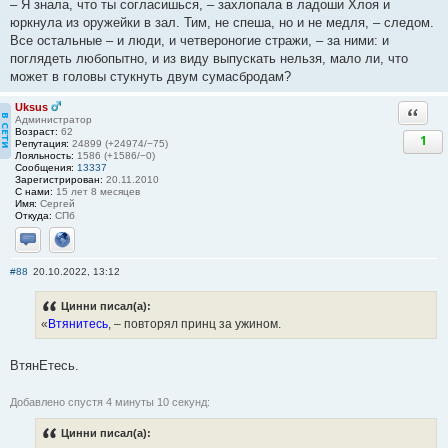
– Я знала, что ты согласишься, – захлопала в ладоши Хлоя и
юркнула из оружейки в зал. Тим, не спеша, но и не медля, – следом.
Все остальные – и люди, и четвероногие стражи, – за ними: и
поглядеть любопытно, и из виду выпускать нельзя, мало ли, что
может в головы стукнуть двум сумасбродам?
Uksus
Ответи
Администратор
Возраст:
62
1
Репутация:
24899 (+24974/−75)
Лояльность:
1586 (+1586/−0)
Сообщения:
13337
Зарегистрирован:
20.11.2010
С нами:
15 лет 8 месяцев
Имя:
Сергей
Откуда:
СПб
Отправить личное сообщение
Сайт
#88
20.10.2022, 13:12
Цинни писал(а):
«
Втянитесь
, – повторял принц за ужином.
ВтянЕтесь.
Добавлено спустя 4 минуты 10 секунд:
Цинни писал(а):