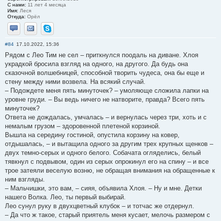
С нами:
11 лет 4 месяца
Имя:
Леся
Откуда:
Орёл
Отправить личное сообщение
Отправить email
Skype
#84
17.10.2022, 15:36
Рядом с Лео Тим не сел – приткнулся поодаль на диване. Хлоя
украдкой бросила взгляд на одного, на другого. Да будь она
сказочной волшебницей, способной творить чудеса, она бы еще и
стену между ними возвела. На всякий случай.
– Подождете меня пять минуточек? – умоляюще сложила лапки на
уровне груди. – Вы ведь ничего не натворите, правда? Всего пять
минуточек?
Ответа не дождалась, умчалась – и вернулась через три, хоть и с
немалым грузом – здоровенной плетеной корзиной.
Вышла на середину гостиной, опустила корзину на ковер,
отдышалась, – и вытащила одного за другим трех крупных щенков –
двух темно-серых и одного белого. Собачата огляделись, белый
тявкнул с подвывом, один из серых опрокинул его на спину – и все
трое затеяли веселую возню, не обращая внимания на обращенные к
ним взгляды.
– Мальчишки, это вам, – сияя, объявила Хлоя. – Ну и мне. Детки
нашего Волка. Лео, ты первый выбирай.
Лео сунул руку в двухцветный клубок – и тотчас же отдернул.
– Да что ж такое, старый приятель меня кусает, мелочь размером с