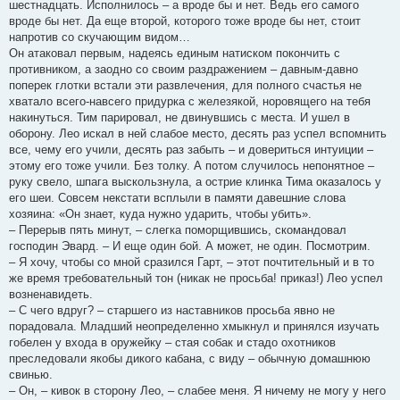
шестнадцать. Исполнилось – а вроде бы и нет. Ведь его самого
вроде бы нет. Да еще второй, которого тоже вроде бы нет, стоит
напротив со скучающим видом…
Он атаковал первым, надеясь единым натиском покончить с
противником, а заодно со своим раздражением – давным-давно
поперек глотки встали эти развлечения, для полного счастья не
хватало всего-навсего придурка с железякой, норовящего на тебя
накинуться. Тим парировал, не двинувшись с места. И ушел в
оборону. Лео искал в ней слабое место, десять раз успел вспомнить
все, чему его учили, десять раз забыть – и довериться интуиции –
этому его тоже учили. Без толку. А потом случилось непонятное –
руку свело, шпага выскользнула, а острие клинка Тима оказалось у
его шеи. Совсем некстати всплыли в памяти давешние слова
хозяина: «Он знает, куда нужно ударить, чтобы убить».
– Перерыв пять минут, – слегка поморщившись, скомандовал
господин Эвард. – И еще один бой. А может, не один. Посмотрим.
– Я хочу, чтобы со мной сразился Гарт, – этот почтительный и в то
же время требовательный тон (никак не просьба! приказ!) Лео успел
возненавидеть.
– С чего вдруг? – старшего из наставников просьба явно не
порадовала. Младший неопределенно хмыкнул и принялся изучать
гобелен у входа в оружейку – стая собак и стадо охотников
преследовали якобы дикого кабана, с виду – обычную домашнюю
свинью.
– Он, – кивок в сторону Лео, – слабее меня. Я ничему не могу у него