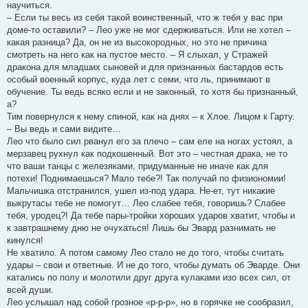
научиться.
– Если ты весь из себя такой воинственный, что ж тебя у вас при
доме-то оставили? – Лео уже не мог сдерживаться. Или не хотел –
какая разница? Да, он не из высокородных, но это не причина
смотреть на него как на пустое место. – Я слыхал, у Стражей
дракона для младших сыновей и для признанных бастардов есть
особый военный корпус, куда лет с семи, что ль, принимают в
обучение. Ты ведь всяко если и не законный, то хотя бы признанный,
а?
Тим повернулся к нему спиной, как на днях – к Хлое. Лицом к Гарту.
– Вы ведь и сами видите…
Лео что было сил рванул его за плечо – сам еле на ногах устоял, а
мерзавец рухнул как подкошенный. Вот это – честная драка, не то
что ваши танцы с железяками, придуманные не иначе как для
потехи! Поднимаешься? Мало тебе?! Так получай по физиономии!
Мальчишка отстранился, ушел из-под удара. Не-ет, тут никакие
выкрутасы тебе не помогут… Лео слабее тебя, говоришь? Слабее
тебя, уродец?! Да тебе пары-тройки хороших ударов хватит, чтобы и
к завтрашнему дню не очухаться! Лишь бы Эвард разнимать не
кинулся!
Не хватило. А потом самому Лео стало не до того, чтобы считать
удары – свои и ответные. И не до того, чтобы думать об Эварде. Они
катались по полу и молотили друг друга кулаками изо всех сил, от
всей души.
Лео услышал над собой грозное «р-р-р», но в горячке не сообразил,