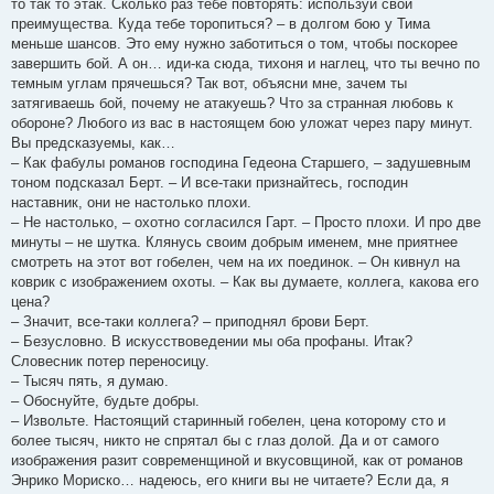
то так то этак. Сколько раз тебе повторять: используй свои
преимущества. Куда тебе торопиться? – в долгом бою у Тима
меньше шансов. Это ему нужно заботиться о том, чтобы поскорее
завершить бой. А он… иди-ка сюда, тихоня и наглец, что ты вечно по
темным углам прячешься? Так вот, объясни мне, зачем ты
затягиваешь бой, почему не атакуешь? Что за странная любовь к
обороне? Любого из вас в настоящем бою уложат через пару минут.
Вы предсказуемы, как…
– Как фабулы романов господина Гедеона Старшего, – задушевным
тоном подсказал Берт. – И все-таки признайтесь, господин
наставник, они не настолько плохи.
– Не настолько, – охотно согласился Гарт. – Просто плохи. И про две
минуты – не шутка. Клянусь своим добрым именем, мне приятнее
смотреть на этот вот гобелен, чем на их поединок. – Он кивнул на
коврик с изображением охоты. – Как вы думаете, коллега, какова его
цена?
– Значит, все-таки коллега? – приподнял брови Берт.
– Безусловно. В искусствоведении мы оба профаны. Итак?
Словесник потер переносицу.
– Тысяч пять, я думаю.
– Обоснуйте, будьте добры.
– Извольте. Настоящий старинный гобелен, цена которому сто и
более тысяч, никто не спрятал бы с глаз долой. Да и от самого
изображения разит современщиной и вкусовщиной, как от романов
Энрико Мориско… надеюсь, его книги вы не читаете? Если да, я