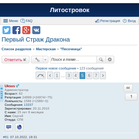
Литостровок
Меню
FAQ
Регистрация
Вход
Первый Страж Дракона
Список разделов
Мастерская
"Песочница"
Ответить
Первое новое сообщение
• 123 сообщения
1
…
3
4
5
6
7
Uksus
Ответи
Администратор
Возраст:
62
1
Репутация:
24899 (+24974/−75)
Лояльность:
1586 (+1586/−0)
Сообщения:
13337
Зарегистрирован:
20.11.2010
С нами:
15 лет 8 месяцев
Имя:
Сергей
Откуда:
СПб
Отправить личное сообщение
Сайт
#81
07.10.2022, 18:31