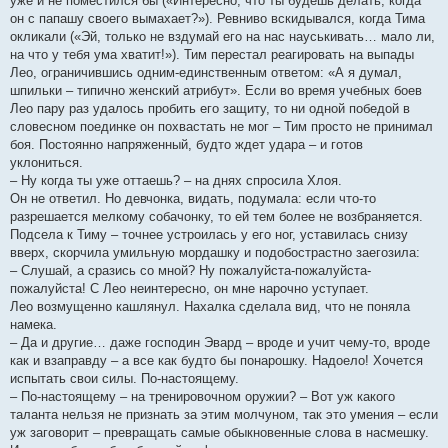
уже и не поместился бы («Интересно, что ты будешь делать, когда
он с папашу своего вымахает?»). Ревниво вскидывался, когда Тима
окликали («Эй, только не вздумай его на нас науськивать… мало ли,
на что у тебя ума хватит!»). Тим перестал реагировать на выпады
Лео, ограничившись одним-единственным ответом: «А я думал,
шпильки – типично женский атрибут». Если во время учебных боев
Лео пару раз удалось пробить его защиту, то ни одной победой в
словесном поединке он похвастать не мог – Тим просто не принимал
боя. Постоянно напряженный, будто ждет удара – и готов
уклониться.
– Ну когда ты уже оттаешь? – на днях спросила Хлоя.
Он не ответил. Но девчонка, видать, подумала: если что-то
разрешается мелкому собачонку, то ей тем более не возбраняется.
Подсела к Тиму – точнее устроилась у его ног, уставилась снизу
вверх, скорчила умильную мордашку и подобострастно заегозила:
– Слушай, а сразись со мной? Ну пожалуйста-пожалуйста-
пожалуйста! С Лео неинтересно, он мне нарочно уступает.
Лео возмущенно кашлянул. Нахалка сделала вид, что не поняла
намека.
– Да и другие… даже господин Эвард – вроде и учит чему-то, вроде
как и взаправду – а все как будто бы понарошку. Надоело! Хочется
испытать свои силы. По-настоящему.
– По-настоящему – на тренировочном оружии? – Вот уж какого
таланта нельзя не признать за этим молчуном, так это умения – если
уж заговорит – превращать самые обыкновенные слова в насмешку.