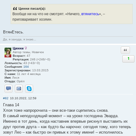
Цинни писал(а):
Вообще ни на что не смотрят. «Ничего,
втянитесь
», –
приговаривает хозяин.
ВтянЕтесь.
Да, я зануда, я знаю...
Цинни
Ответи
Автор темы, Новичок
Возраст:
47
1
Репутация:
246 (+246/−0)
Лояльность:
43 (+43/−0)
Сообщения:
164
Зарегистрирован:
13.03.2015
С нами:
11 лет 4 месяца
Имя:
Леся
Откуда:
Орёл
Отправить личное сообщение
Отправить email
Skype
#82
10.10.2022, 12:59
Глава 14
Хлоя тоже напророчила – они все-таки сцепились снова.
В самый неподходящий момент – на уроке господина Эварда.
Именно в тот день, когда наставник впервые рискнул выставить их
друг против друга – как будто бы нарочно: сегодня тому, кого теперь
зовут Лео – как быстро он привык к этому имени! – исполнилось