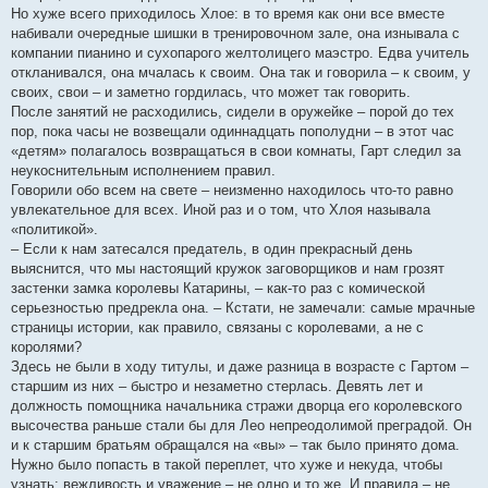
Но хуже всего приходилось Хлое: в то время как они все вместе
набивали очередные шишки в тренировочном зале, она изнывала с
компании пианино и сухопарого желтолицего маэстро. Едва учитель
откланивался, она мчалась к своим. Она так и говорила – к своим, у
своих, свои – и заметно гордилась, что может так говорить.
После занятий не расходились, сидели в оружейке – порой до тех
пор, пока часы не возвещали одиннадцать пополудни – в этот час
«детям» полагалось возвращаться в свои комнаты, Гарт следил за
неукоснительным исполнением правил.
Говорили обо всем на свете – неизменно находилось что-то равно
увлекательное для всех. Иной раз и о том, что Хлоя называла
«политикой».
– Если к нам затесался предатель, в один прекрасный день
выяснится, что мы настоящий кружок заговорщиков и нам грозят
застенки замка королевы Катарины, – как-то раз с комической
серьезностью предрекла она. – Кстати, не замечали: самые мрачные
страницы истории, как правило, связаны с королевами, а не с
королями?
Здесь не были в ходу титулы, и даже разница в возрасте с Гартом –
старшим из них – быстро и незаметно стерлась. Девять лет и
должность помощника начальника стражи дворца его королевского
высочества раньше стали бы для Лео непреодолимой преградой. Он
и к старшим братьям обращался на «вы» – так было принято дома.
Нужно было попасть в такой переплет, что хуже и некуда, чтобы
узнать: вежливость и уважение – не одно и то же. И правила – не