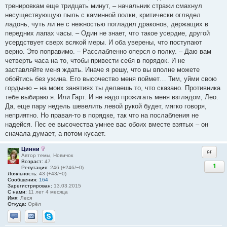
тренировкам еще тридцать минут, – начальник стражи смахнул
несуществующую пыль с каминной полки, критически оглядел
ладонь, чуть ли не с нежностью погладил драконов, держащих в
передних лапах часы. – Один не знает, что такое усердие, другой
усердствует сверх всякой меры. И оба уверены, что поступают
верно. Это поправимо. – Расслабленно оперся о полку. – Даю вам
четверть часа на то, чтобы привести себя в порядок. И не
заставляйте меня ждать. Иначе я решу, что вы вполне можете
обойтись без ужина. Его высочество меня поймет… Тим, уйми свою
гордыню – на моих занятиях ты делаешь то, что сказано. Противника
тебе выбираю я. Или Гарт. И не надо прожигать меня взглядом, Лео.
Да, еще пару недель шевелить левой рукой будет, мягко говоря,
неприятно. Но правая-то в порядке, так что на послабления не
надейся. Пес ее высочества умнее вас обоих вместе взятых – он
сначала думает, а потом кусает.
Цинни
Ответи
Автор темы, Новичок
Возраст:
47
1
Репутация:
246 (+246/−0)
Лояльность:
43 (+43/−0)
Сообщения:
164
Зарегистрирован:
13.03.2015
С нами:
11 лет 4 месяца
Имя:
Леся
Откуда:
Орёл
Отправить личное сообщение
Отправить email
Skype