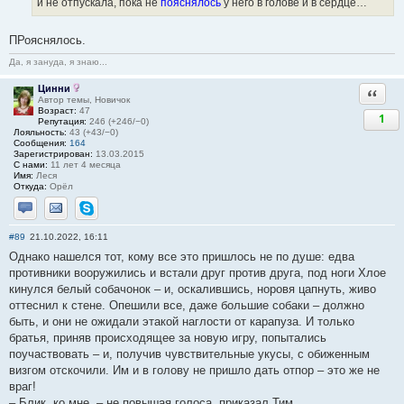
и не отпускала, пока не
пояснялось
у него в голове и в сердце…
ПРояснялось.
Да, я зануда, я знаю...
Цинни
Ответи
Автор темы, Новичок
Возраст:
47
1
Репутация:
246 (+246/−0)
Лояльность:
43 (+43/−0)
Сообщения:
164
Зарегистрирован:
13.03.2015
С нами:
11 лет 4 месяца
Имя:
Леся
Откуда:
Орёл
Отправить личное сообщение
Отправить email
Skype
#89
21.10.2022, 16:11
Однако нашелся тот, кому все это пришлось не по душе: едва
противники вооружились и встали друг против друга, под ноги Хлое
кинулся белый собачонок – и, оскалившись, норовя цапнуть, живо
оттеснил к стене. Опешили все, даже большие собаки – должно
быть, и они не ожидали этакой наглости от карапуза. И только
братья, приняв происходящее за новую игру, попытались
поучаствовать – и, получив чувствительные укусы, с обиженным
визгом отскочили. Им и в голову не пришло дать отпор – это же не
враг!
– Блик, ко мне, – не повышая голоса, приказал Тим.