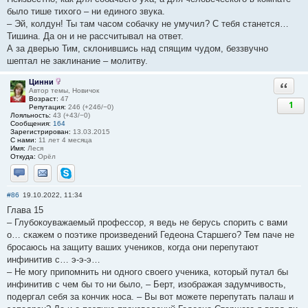
было тише тихого – ни единого звука.
– Эй, колдун! Ты там часом собачку не умучил? С тебя станется…
Тишина. Да он и не рассчитывал на ответ.
А за дверью Тим, склонившись над спящим чудом, беззвучно
шептал не заклинание – молитву.
Цинни
Ответи
Автор темы, Новичок
Возраст:
47
1
Репутация:
246 (+246/−0)
Лояльность:
43 (+43/−0)
Сообщения:
164
Зарегистрирован:
13.03.2015
С нами:
11 лет 4 месяца
Имя:
Леся
Откуда:
Орёл
Отправить личное сообщение
Отправить email
Skype
#86
19.10.2022, 11:34
Глава 15
– Глубокоуважаемый профессор, я ведь не берусь спорить с вами
о… скажем о поэтике произведений Гедеона Старшего? Тем паче не
бросаюсь на защиту ваших учеников, когда они перепутают
инфинитив с… э-э-э…
– Не могу припомнить ни одного своего ученика, который путал бы
инфинитив с чем бы то ни было, – Берт, изображая задумчивость,
подергал себя за кончик носа. – Вы вот можете перепутать палаш и