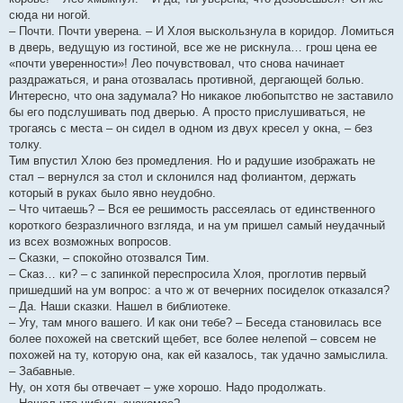
сюда ни ногой.
– Почти. Почти уверена. – И Хлоя выскользнула в коридор. Ломиться
в дверь, ведущую из гостиной, все же не рискнула… грош цена ее
«почти уверенности»! Лео почувствовал, что снова начинает
раздражаться, и рана отозвалась противной, дергающей болью.
Интересно, что она задумала? Но никакое любопытство не заставило
бы его подслушивать под дверью. А просто прислушиваться, не
трогаясь с места – он сидел в одном из двух кресел у окна, – без
толку.
Тим впустил Хлою без промедления. Но и радушие изображать не
стал – вернулся за стол и склонился над фолиантом, держать
который в руках было явно неудобно.
– Что читаешь? – Вся ее решимость рассеялась от единственного
короткого безразличного взгляда, и на ум пришел самый неудачный
из всех возможных вопросов.
– Сказки, – спокойно отозвался Тим.
– Сказ… ки? – с запинкой переспросила Хлоя, проглотив первый
пришедший на ум вопрос: а что ж от вечерних посиделок отказался?
– Да. Наши сказки. Нашел в библиотеке.
– Угу, там много вашего. И как они тебе? – Беседа становилась все
более похожей на светский щебет, все более нелепой – совсем не
похожей на ту, которую она, как ей казалось, так удачно замыслила.
– Забавные.
Ну, он хотя бы отвечает – уже хорошо. Надо продолжать.