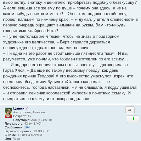
высочеству, знатоку и ценителю, приобретать подобную безвкусицу?
А если вещица все же ему по душе – почему она здесь, а не на
каком-нибудь почетном месте? – Он встал, подошел к гобелену,
провел пальцем по нижнему краю. – Я думал, учителя словесности в
первую очередь обращают внимание на буквы. Вам что-нибудь
говорит имя Клайрена Рота?
– Ну не настолько же я темен, чтобы не знать о придворном
художнике его величества, – Берт старался держаться
непринужденно, однако все видели: он сник.
– Ни одна из его работ не стоит меньше пятидесяти тысяч. И вы,
разумеется, уже поняли, что гобелен изготовлен по его эскизу…
– …И подарен его величеством его высочеству, – договорила за
Гарта Хлоя. – Да еще по такому весомому поводу, как день
рождения принца Теодора! А его высочество ужаснулся, изрек, что
предпочел бы дюжину бутылок «Старого капрала» – не
беспокойтесь, господа наставники, – я не слышала, я подслушивала!
– и отправил сей знак королевской милости в почетную ссылку. И
придраться не к чему, и от позора подальше…
Цинни
Ответи
Автор темы, Новичок
Возраст:
47
1
Репутация:
246 (+246/−0)
Лояльность:
43 (+43/−0)
Сообщения:
164
Зарегистрирован:
13.03.2015
С нами:
11 лет 4 месяца
Имя:
Леся