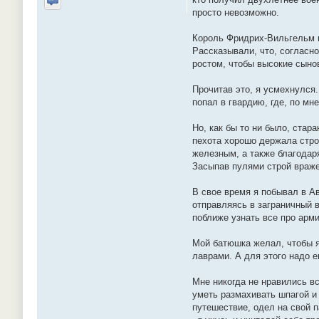
Отправить личное сообщение
просто невозможно.
Король Фридрих-Вильгельм и
Рассказывали, что, согласн
ростом, чтобы высокие сыно
Прочитав это, я усмехнулся.
попал в гвардию, где, по м
Но, как бы то ни было, ста
пехота хорошо держала стро
железным, а также благодаря
Засыпав пулями строй вражес
В свое время я побывал в Ав
отправляясь в заграничный 
поближе узнать все про арм
Мой батюшка желал, чтобы я
лаврами. А для этого надо 
Мне никогда не нравились вс
уметь размахивать шпагой и
путешествие, одел на свой п