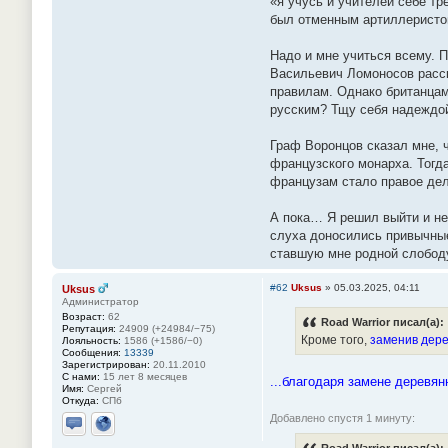
«я учусь и учителей себе т
был отменным артиллеристо
Надо и мне учиться всему. 
Васильевич Ломоносов расск
правилам. Однако британцам
русским? Тщу себя надеждой
Граф Воронцов сказал мне, ч
французского монарха. Тогда
французам стало правое дело
А пока… Я решил выйти и не
слуха доносились привычные
ставшую мне родной слободу
#62
Uksus
»
05.03.2025, 04:11
Uksus
Администратор
Возраст:
62
Road Warrior писал(а):
Репутация:
24909 (+24984/−75)
Кроме того,
заменив дере
Лояльность:
1586 (+1586/−0)
Сообщения:
13339
Зарегистрирован:
20.11.2010
С нами:
15 лет 8 месяцев
...благодаря замене деревя
Имя:
Сергей
Откуда:
СПб
Добавлено спустя 1 минуту:
Отправить личное сообщение
Сайт