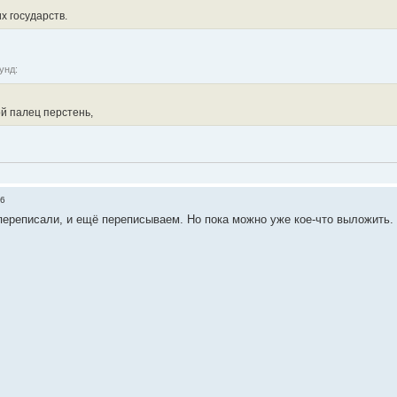
х государств.
унд:
й палец перстень,
26
переписали, и ещё переписываем. Но пока можно уже кое-что выложить. 