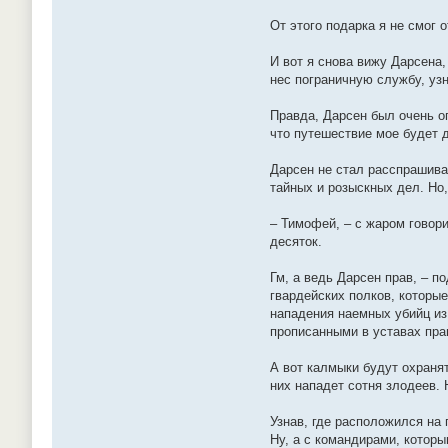
От этого подарка я не смог 
И вот я снова вижу Дарсена,
нес пограничную службу, узн
Правда, Дарсен был очень ог
что путешествие мое будет 
Дарсен не стал расспрашива
тайных и розыскных дел. Но,
– Тимофей, – с жаром говори
десяток.
Гм, а ведь Дарсен прав, – п
гвардейских полков, которы
нападения наемных убийц из 
прописанными в уставах пра
А вот калмыки будут охранят
них нападет сотня злодеев.
Узнав, где расположился на 
Ну, а с командирами, котор