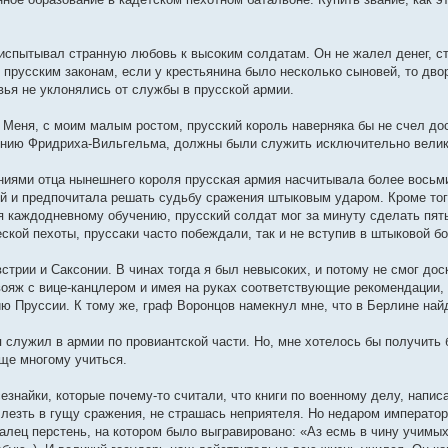
спытывал странную любовь к высоким солдатам. Он не жалел денег, с
о прусским законам, если у крестьянина было несколько сыновей, то д
вья не уклонялись от службы в прусской армии.
 Меня, с моим малым ростом, прусский король наверняка бы не счел дос
нению Фридриха-Вильгельма, должны были служить исключительно вели
раниями отца нынешнего короля прусская армия насчитывала более восьм
й и предпочитала решать судьбу сражения штыковым ударом. Кроме тог
 каждодневному обучению, прусский солдат мог за минуту сделать пять-
кой пехоты, пруссаки часто побеждали, так и не вступив в штыковой бо
стрии и Саксонии. В чинах тогда я был невысоких, и потому не смог дос
вояж с вице-канцлером и имея на руках соответствующие рекомендации, 
ию Пруссии. К тому же, граф Воронцов намекнул мне, что в Берлине най
 служил в армии по провиантской части. Но, мне хотелось бы получить 
еще многому учиться.
езнайки, которые почему-то считали, что книги по военному делу, напи
 лезть в гущу сражения, не страшась неприятеля. Но недаром император
алец перстень, на котором было выгравировано: «Аз есмь в чину учимых