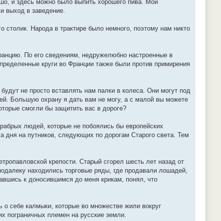
шо, и здесь можно было выпить хорошего пива. Мой
 и выход в заведение.
го столик. Народа в трактире было немного, поэтому нам никто
ранцию. По его сведениям, недружелюбно настроенные в
определенные круги во Франции также были против примирения
 будут не просто вставлять нам палки в колеса. Они могут под
дей. Большую охрану я дать вам не могу, а с малой вы можете
оторые смогли бы защитить вас в дороге?
храбрых людей, которые не побоялись бы европейских
ла дня на путников, следующих по дорогам Старого света. Тем
етропавловской крепости. Старый сгорел шесть лет назад от
еподалеку находились торговые ряды, где продавали лошадей,
шавшись к доносившимся до меня крикам, понял, что
ь о себе калмыки, которые во множестве жили вокруг
их пограничных племен на русские земли.