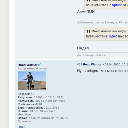
Road Warrior писал(а):
ознакомиться с
армии
эти
АрмиЯМИ.
Добавлено спустя 1 минуту 15 сек
Road Warrior писал(а):
путешествие,
одел
на сво
НАдел.
Да, я зануда, я знаю...
#63
Road Warrior
»
08.04.2025, 15:
Road Warrior
Автор темы, Новичок
Ну, в общем, мы много чего 
Возраст:
62
Репутация:
10006 (+10318/−312)
Лояльность:
28783 (+29538/−755)
Сообщения:
4118
Зарегистрирован:
01.10.2012
С нами:
13 лет 10 месяцев
Имя:
Макс
Откуда:
то ли из штата NY, то ли из
Германии...