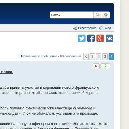
Регистрация
Вход
Поделиться в twitter.com
Поделиться в facebook.com
Поделиться в Google Plus
Поделиться в vk.com
1
2
3
4
Первое новое сообщение
• 68 сообщений
Ответить с цитатой
2
 полка.
дабы принять участие в коронации нового французского
жаться в Берлине, чтобы ознакомиться с армией короля
король получил фактически уже блестяще обученную и
оль-солдат». И он не обижался, услышав это прозвище.
ции на плацу, а офицером в его армии мог стать только тот,
то часто случалось в Англии и Франции, в Пруссии было