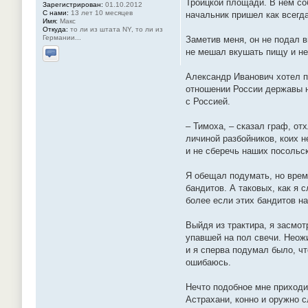
Троицкой площади. В нем со
Зарегистрирован:
01.10.2012
С нами:
13 лет 10 месяцев
начальник пришел как всегда
Имя:
Макс
Откуда:
то ли из штата NY, то ли из
Германии...
Заметив меня, он не подал в
не мешал вкушать пищу и не
Отправить личное сообщение
Александр Иванович хотел п
отношении России державы н
с Россией.
– Тимоха, – сказал граф, от
личиной разбойников, коих н
и не сберечь наших посольс
Я обещал подумать, но врем
бандитов. А таковых, как я 
более если этих бандитов н
Выйдя из трактира, я засмот
упавшей на пол свечи. Неож
и я сперва подумал было, ч
ошибаюсь.
Нечто подобное мне приходи
Астрахани, конно и оружно с