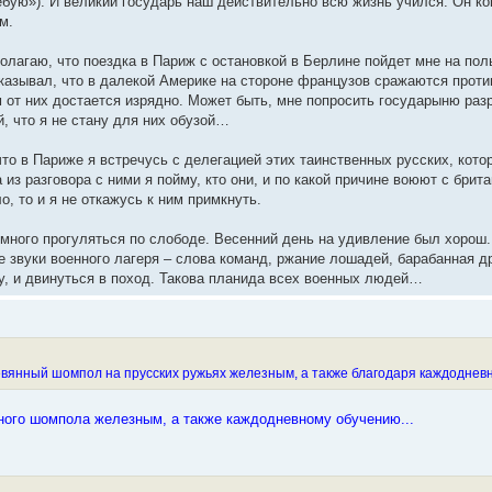
ребую»). И великий государь наш действительно всю жизнь учился. Он к
м.
Полагаю, что поездка в Париж с остановкой в Берлине пойдет мне на п
азывал, что в далекой Америке на стороне французов сражаются против
 от них достается изрядно. Может быть, мне попросить государыню раз
, что я не стану для них обузой…
то в Париже я встречусь с делегацией этих таинственных русских, кото
 из разговора с ними я пойму, кто они, и по какой причине воюют с бри
, то и я не откажусь к ним примкнуть.
много прогуляться по слободе. Весенний день на удивление был хорош. 
 звуки военного лагеря – слова команд, ржание лошадей, барабанная др
, и двинуться в поход. Такова планида всех военных людей…
вянный шомпол на прусских ружьях железным, а также благодаря каждоднев
нного шомпола железным, а также каждодневному обучению...