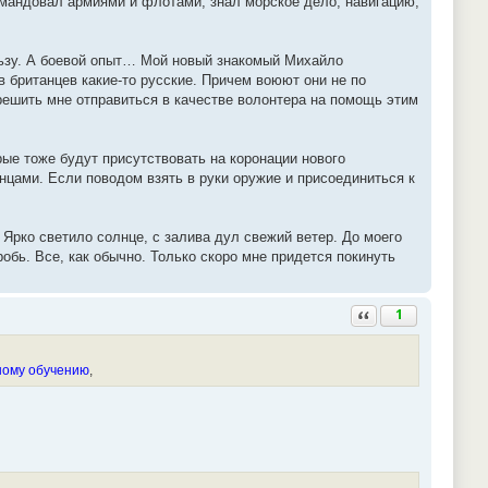
омандовал армиями и флотами, знал морское дело, навигацию,
ользу. А боевой опыт… Мой новый знакомый Михайло
 британцев какие-то русские. Причем воюют они не по
решить мне отправиться в качестве волонтера на помощь этим
рые тоже будут присутствовать на коронации нового
танцами. Если поводом взять в руки оружие и присоединиться к
Ярко светило солнце, с залива дул свежий ветер. До моего
обь. Все, как обычно. Только скоро мне придется покинуть
Ответить с цитатой
1
ному обучению
,