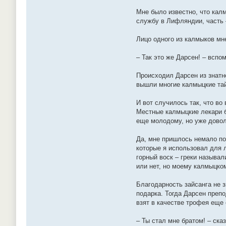
Мне было известно, что кал
службу в Лифляндии, часть –
Лицо одного из калмыков мн
– Так это же Дарсен! – вспо
Происходил Дарсен из знатн
вышли многие калмыцкие тай
И вот случилось так, что во
Местные калмыцкие лекари б
еще молодому, но уже довол
Да, мне пришлось немало пот
которые я использовал для л
горный воск – греки называл
или нет, но моему калмыцком
Благодарность зайсанга не з
подарка. Тогда Дарсен преп
взят в качестве трофея еще
– Ты стал мне братом! – ска