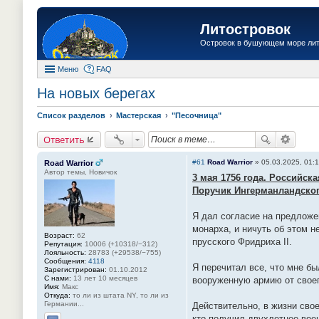
Литостровок
Островок в бушующем море ли
Меню
FAQ
На новых берегах
Список разделов
Мастерская
"Песочница"
Ответить
#61
Road Warrior
»
05.03.2025, 01:
Road Warrior
Автор темы, Новичок
3 мая 1756 года. Российск
Поручик Ингерманландског
Я дал согласие на предложе
монарха, и ничуть об этом н
Возраст:
62
прусского Фридриха II.
Репутация:
10006 (+10318/−312)
Лояльность:
28783 (+29538/−755)
Сообщения:
4118
Я перечитал все, что мне б
Зарегистрирован:
01.10.2012
С нами:
13 лет 10 месяцев
вооруженную армию от своег
Имя:
Макс
Откуда:
то ли из штата NY, то ли из
Германии...
Действительно, в жизни свое
кто получил двухлетнее воен