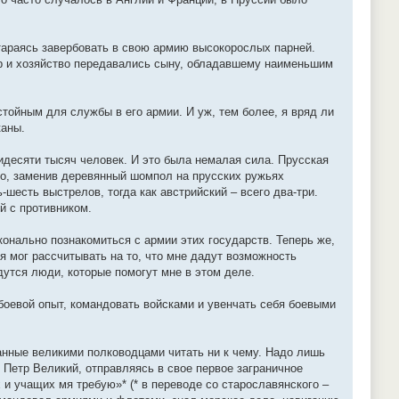
тараясь завербовать в свою армию высокорослых парней.
вор и хозяйство передавались сыну, обладавшему наименьшим
тойным для службы в его армии. И уж, тем более, я вряд ли
каны.
идесяти тысяч человек. И это была немалая сила. Прусская
о, заменив деревянный шомпол на прусских ружьях
шесть выстрелов, тогда как австрийский – всего два-три.
й с противником.
конально познакомиться с армии этих государств. Теперь же,
я мог рассчитывать на то, что мне дадут возможность
дутся люди, которые помогут мне в этом деле.
боевой опыт, командовать войсками и увенчать себя боевыми
санные великими полководцами читать ни к чему. Надо лишь
 Петр Великий, отправляясь в свое первое заграничное
 и учащих мя требую»* (* в переводе со старославянского –