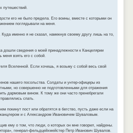
ых путешествий.
дости его не было предела. Его воины, вместе с которыми он
важением поглядывали на меня.
. Куда именно я не сказал, намекнув своему другу лишь на то,
ка дошли сведения о моей принадлежности к Канцелярии
 меня взять его с собой.
ателя Вселенной. Если хочешь, я возьму с собой весь свой
членов нашего посольства. Солдаты и унтер-офицеры из
стными, но совершенно не подготовленными для отражения
оить дармовым вином. К тому же они часто пренебрегали
тправлялись спать.
чем покинут пост или обратятся в бегство, пусть даже если на
це-канцлером и с Александром Ивановичем Шуваловым.
щив ему о том, что люди, о которых он мне говорил, найдены.
зитора», генерал-фельдцейхмейстер Петр Иванович Шувалов.