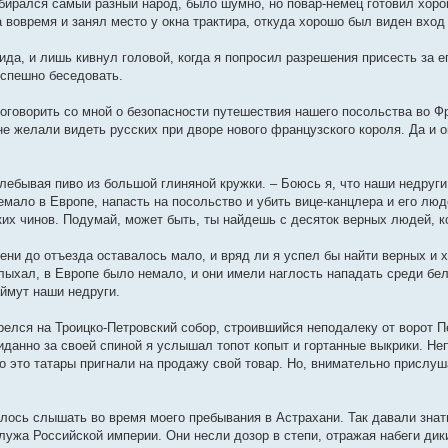
бирался самый разный народ, было шумно, но повар-немец готовил хоро
 вовремя и занял место у окна трактира, откуда хорошо был виден вход
ида, и лишь кивнул головой, когда я попросил разрешения присесть за е
спешно беседовать.
оговорить со мной о безопасности путешествия нашего посольства во Ф
е желали видеть русских при дворе нового французского короля. Да и 
хлебывая пиво из большой глиняной кружки. – Боюсь я, что наши недруги
емало в Европе, напасть на посольство и убить вице-канцлера и его лю
ких чинов. Подумай, может быть, ты найдешь с десяток верных людей, к
ени до отъезда оставалось мало, и вряд ли я успел бы найти верных и 
слыхал, в Европе было немало, и они имели наглость нападать среди бе
аймут наши недруги.
релся на Троицко-Петровский собор, строившийся неподалеку от ворот П
иданно за своей спиной я услышал топот копыт и гортанные выкрики. Н
то это татары пригнали на продажу свой товар. Но, внимательно прислу
лось слышать во время моего пребывания в Астрахани. Так давали знат
лужа Российской империи. Они несли дозор в степи, отражая набеги дик