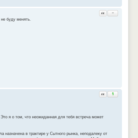
Ответить с цитатой
−
 не буду менять.
Ответить с цитатой
1
. Это я о том, что неожиданная для тебя встреча может
 назначена в трактире у Сытного рынка, неподалеку от