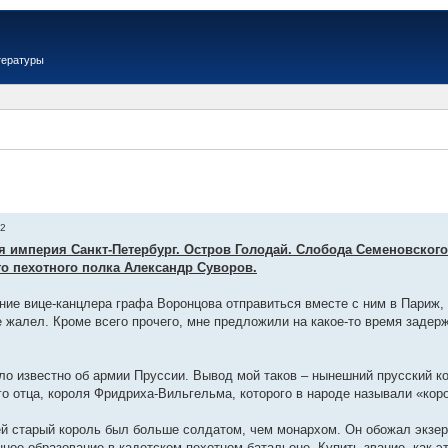
тературы
12
ая империя Санкт-Петербург. Остров Голодай. Слобода Семеновского
о пехотного полка Александр Суворов.
ние вице-канцлера графа Воронцова отправиться вместе с ним в Париж, 
е жалел. Кроме всего прочего, мне предложили на какое-то время задер
ыло известно об армии Пруссии. Вывод мой таков – нынешний прусский 
о отца, короля Фридриха-Вильгельма, которого в народе называли «кор
й старый король был больше солдатом, чем монархом. Он обожал экзерци
ное образование в кадетском пехотном батальоне. Купить звание, как э