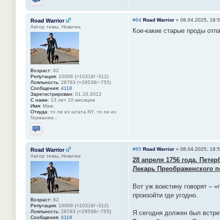
Отправить личное сообщение
#64
Road Warrior
»
08.04.2025, 18:
Road Warrior
Автор темы, Новичок
Кое-какие старые проды отпа
Возраст:
62
Репутация:
10006 (+10318/−312)
Лояльность:
28783 (+29538/−755)
Сообщения:
4118
Зарегистрирован:
01.10.2012
С нами:
13 лет 10 месяцев
Имя:
Макс
Откуда:
то ли из штата NY, то ли из
Германии...
Отправить личное сообщение
#65
Road Warrior
»
08.04.2025, 18:
Road Warrior
Автор темы, Новичок
28 апреля 1756 года. Пете
Лекарь Преображенского п
Вот уж воистину говорят – «
произойти где угодно.
Возраст:
62
Репутация:
10006 (+10318/−312)
Лояльность:
28783 (+29538/−755)
Я сегодня должен был встре
Сообщения:
4118