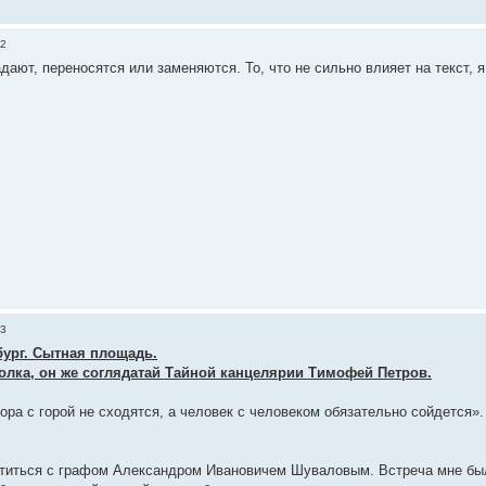
52
дают, переносятся или заменяются. То, что не сильно влияет на текст, я
53
рбург. Сытная площадь.
олка, он же соглядатай Тайной канцелярии Тимофей Петров.
гора с горой не сходятся, а человек с человеком обязательно сойдется»
титься с графом Александром Ивановичем Шуваловым. Встреча мне была