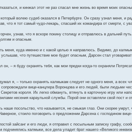
отказаться, и кинжал этот не раз спасал мне жизнь во время моих опасн
 который волею судеб оказался в Петербурге. Он сразу узнал меня, и ра
ав, что я тот самый чудо-лекарь, спасший их командира от смерти, с у
орчен, узнав, что я вскоре покину столицу и отправлюсь в дальний путь
долгим и опасным.
ть меня, куда именно и с какой целью я направлюсь. Видимо, до калмы
 услышав, что путешествие мое будет опасным, Дарсен стал уговаривать
л он, – я буду охранять тебя, как мои предки когда-то охраняли Потряс
одумал я, – только охранять калмыкам следует не одного меня, а всех 
е сопровождали вице-канцлера Воронцова и его людей, были людьми че
Секретов короля. Их легко обмануть, втянуть в карточную игру или нап
вилами несения караульной службы. Порой они оставляли свой пост и о
ь наше посольство, что называется, не смыкая глаз. Они скорее умрут, 
 Наверное, стоило поговорить о предложении Дарсена с господином ви
постой зайсанг и его люди, я отправил с посыльным записку графу, сооб
ым подчинялись калмыки, все дела уладит брат нашего «Великого инкви