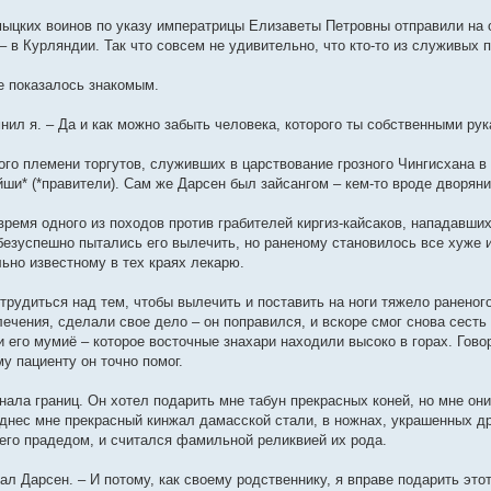
мыцких воинов по указу императрицы Елизаветы Петровны отправили на
 в Курляндии. Так что совсем не удивительно, что кто-то из служивых 
е показалось знакомым.
мнил я. – Да и как можно забыть человека, которого ты собственными рук
ого племени торгутов, служивших в царствование грозного Чингисхана в
ши* (*правители). Сам же Дарсен был зайсангом – кем-то вроде дворяни
 время одного из походов против грабителей киргиз-кайсаков, нападавши
езуспешно пытались его вылечить, но раненому становилось все хуже и 
ьно известному в тех краях лекарю.
рудиться над тем, чтобы вылечить и поставить на ноги тяжело раненого
ечения, сделали свое дело – он поправился, и вскоре смог снова сесть 
и его мумиё – которое восточные знахари находили высоко в горах. Гово
у пациенту он точно помог.
нала границ. Он хотел подарить мне табун прекрасных коней, но мне они
однес мне прекрасный кинжал дамасской стали, в ножнах, украшенных д
 его прадедом, и считался фамильной реликвией их рода.
зал Дарсен. – И потому, как своему родственнику, я вправе подарить это