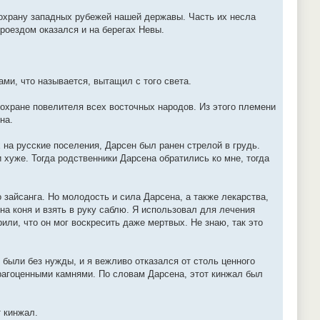
 охрану западных рубежей нашей державы. Часть их несла
проездом оказался и на берегах Невы.
ами, что называется, вытащил с того света.
 охране повелителя всех восточных народов. Из этого племени
на.
х на русские поселения, Дарсен был ранен стрелой в грудь.
хуже. Тогда родственники Дарсена обратились ко мне, тогда
 зайсанга. Но молодость и сила Дарсена, а также лекарства,
на коня и взять в руку саблю. Я использовал для лечения
рили, что он мог воскресить даже мертвых. Не знаю, так это
 были без нужды, и я вежливо отказался от столь ценного
рагоценными камнями. По словам Дарсена, этот кинжал был
т кинжал.