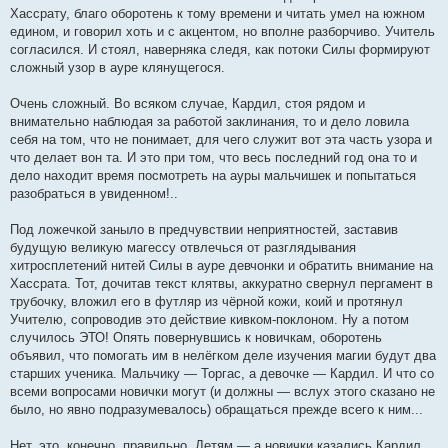
Хассрату, благо оборотень к тому времени и читать умел на южном
едином, и говорил хоть и с акцентом, но вполне разборчиво. Учитель
согласился. И стоял, наверняка следя, как потоки Силы формируют
сложный узор в ауре клянущегося.
Очень сложный. Во всяком случае, Кардил, стоя рядом и
внимательно наблюдая за работой заклинания, то и дело ловила
себя на том, что не понимает, для чего служит вот эта часть узора и
что делает вон та. И это при том, что весь последний год она то и
дело находит время посмотреть на ауры мальчишек и попытаться
разобраться в увиденном!..
Под ложечкой заныло в предчувствии неприятностей, заставив
будущую великую магессу отвлечься от разглядывания
хитросплетений нитей Силы в ауре девчонки и обратить внимание на
Хассрата. Тот, дочитав текст клятвы, аккуратно свернул пергамент в
трубочку, вложил его в футляр из чёрной кожи, коий и протянул
Учителю, сопроводив это действие кивком-поклоном. Ну а потом
случилось ЭТО! Опять повернувшись к новичкам, оборотень
объявил, что помогать им в нелёгком деле изучения магии будут два
старших ученика. Мальчику — Торгас, а девочке — Кардил. И что со
всеми вопросами новички могут (и должны — вслух этого сказано не
было, но явно подразумевалось) обращаться прежде всего к ним...
Нет, это, конечно, правильно. Детям — а новички казались Кардил