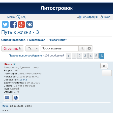
Литостровок
Меню
FAQ
Регистрация
Вход
Путь к жизни - 3
Список разделов
Мастерская
"Песочница"
Ответить
1
2
3
4
5
6
Первое новое сообщение
• 106 сообщений
Uksus
Ответи
Автор темы, Администратор
Возраст:
62
−
Репутация:
24913 (+24988/−75)
Лояльность:
1586 (+1586/−0)
Сообщения:
13342
Зарегистрирован:
20.11.2010
С нами:
15 лет 8 месяцев
Имя:
Сергей
Откуда:
СПб
Отправить личное сообщение
Сайт
#101
13.11.2025, 03:44
* * *