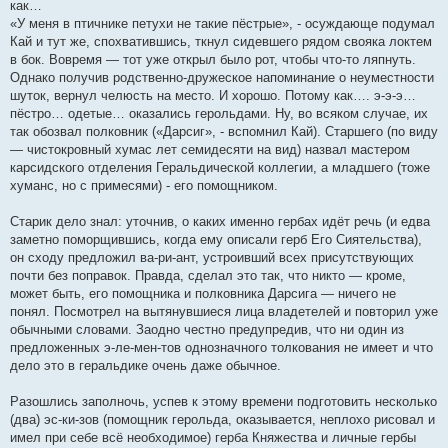
как…
«У меня в птичнике петухи не такие пёстрые», - осуждающе подумал
Кай и тут же, спохватившись, ткнул сидевшего рядом свояка локтем
в бок. Вовремя — тот уже открыл было рот, чтобы что-то ляпнуть.
Однако получив родственно-дружеское напоминание о неуместности
шуток, вернул челюсть на место. И хорошо. Потому как…. э-э-э…
пёстро… одетые… оказались герольдами. Ну, во всяком случае, их
так обозвал полковник («Дарсиг», - вспомнил Кай). Старшего (по виду
— чистокровный хумас лет семидесяти на вид) назвал мастером
карсидского отделения Геральдической коллегии, а младшего (тоже
хуманс, но с примесями) - его помощником.
Старик дело знал: уточнив, о каких именно гербах идёт речь (и едва
заметно поморщившись, когда ему описали герб Его Сиятельства),
он сходу предложил ва-ри-ант, устроивший всех присутствующих
почти без поправок. Правда, сделал это так, что никто — кроме,
может быть, его помощника и полковника Дарсига — ничего не
понял. Посмотрел на вытянувшиеся лица владетелей и повторил уже
обычными словами. Заодно честно предупредив, что ни один из
предложенных э-ле-мен-тов однозначного толкования не имеет и что
дело это в геральдике очень даже обычное.
Разошлись заполночь, успев к этому времени подготовить несколько
(два) эс-ки-зов (помощник герольда, оказывается, неплохо рисовал и
имел при себе всё необходимое) герба Княжества и личные гербы