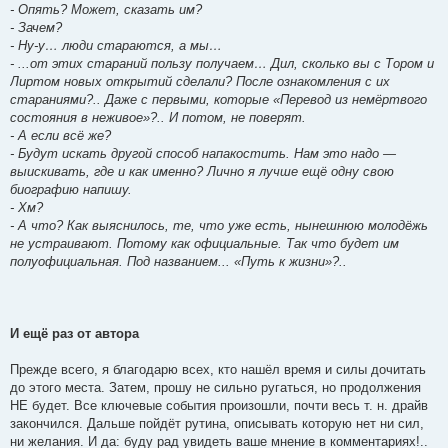
- Опять? Может, сказать им?
- Зачем?
- Ну-у… люди стараются, а мы…
- ...от этих стараний пользу получаем… Дил, сколько вы с Тором и
Лиртом новых открытий сделали? После ознакомления с их
стараниями?.. Даже с первыми, которые «Перевод из немёртвого
состояния в неживое»?.. И потом, не поверят.
- А если всё же?
- Будут искать другой способ напакостить. Нам это надо —
выискивать, где и как именно? Лично я лучше ещё одну свою
биографию напишу.
- Хм?
- А что? Как выяснилось, те, что уже есть, нынешнюю молодёжь
не устраивают. Потому как официальные. Так что будет им
полуофициальная. Под названием... «Путь к жизни»?..
И ещё раз от автора
Прежде всего, я благодарю всех, кто нашёл время и силы дочитать
до этого места. Затем, прошу не сильно ругаться, но продолжения
НЕ будет. Все ключевые события произошли, почти весь т. н. драйв
закончился. Дальше пойдёт рутина, описывать которую нет ни сил,
ни желания. И да: буду рад увидеть ваше мнение в комментариях!..