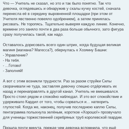
Что — Учитель не сказал, но это и так было понятно. Так что
девочка, оглядевшись и обнаружив у скалы кучку костей, сначала
перенесла её в середину выровненной площадки (при этом от
Учителя явственно повеяло одобрением), а затем принялась
рисовать. Не торопясь. Тщательно выверяя каждую линию. Конечно,
времени это заняло почти в два раза больше обычного, зато фигура
сразу получилась такой, как надо.
Оставалось дорисовать всего один штрих, когда будущая великая
магиня (магиана? Магесса?), обернулась к Хозяину Башни:
- Управление?
- На тебя.
- ...Готово!
- Заполняй!
А вот с этим возникли трудности. Раз за разом струйки Силы
сворачивали не туда, заставляя девочку спешно отдёргивать их
назад и перенаправлять в другой канал. Учитель не вмешивался.
Просто стоял рядом и спокойно наблюдал. И это вот спокойствие и
удерживало Кардил от того, чтобы сорваться и… натворить
глупостей. Когда же, наконец, получив последнюю каплю Силы,
пентаграмма полыхнула зелёным, короткое «Хорошо!» прозвучало
для ученицы торжественней серебряных труб королевской гвардии.
Прошла почти минута, прежде чем девочка вспомнила, что ещё