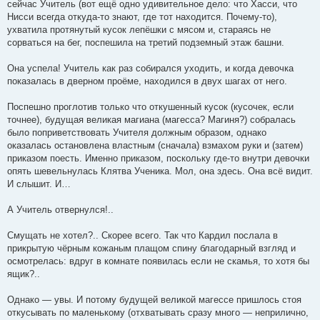
сейчас Учитель (вот ещё одно удивительное дело: что Хасси, что
Нисси всегда откуда-то знают, где тот находится. Почему-то),
ухватила протянутый кусок лепёшки с мясом и, стараясь не
сорваться на бег, поспешила на третий подземный этаж башни.
Она успела! Учитель как раз собирался уходить, и когда девочка
показалась в дверном проёме, находился в двух шагах от него.
Поспешно проглотив только что откушенный кусок (кусочек, если
точнее), будущая великая магиана (магесса? Магиня?) собралась
было поприветствовать Учителя должным образом, однако
оказалась остановлена властным (сначала) взмахом руки и (затем)
приказом поесть. Именно приказом, поскольку где-то внутри девочки
опять шевельнулась Клятва Ученика. Мол, она здесь. Она всё видит.
И слышит. И…
А Учитель отвернулся!..
Смущать не хотел?.. Скорее всего. Так что Кардил послала в
прикрытую чёрным кожаным плащом спину благодарный взгляд и
осмотрелась: вдруг в комнате появилась если не скамья, то хотя бы
ящик?..
Однако — увы. И потому будущей великой магессе пришлось стоя
откусывать по маленькому (отхватывать сразу много — неприлично,