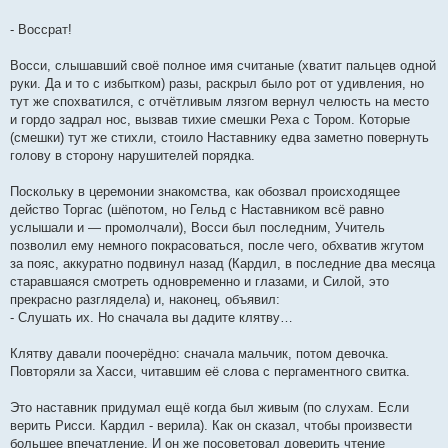
- Воссрат!
Восси, слышавший своё полное имя считаные (хватит пальцев одной
руки. Да и то с избытком) разы, раскрыл было рот от удивления, но
тут же спохватился, с отчётливым лязгом вернул челюсть на место
и гордо задрал нос, вызвав тихие смешки Реха с Тором. Которые
(смешки) тут же стихли, стоило Наставнику едва заметно повернуть
голову в сторону нарушителей порядка.
Поскольку в церемонии знакомства, как обозвал происходящее
действо Торгас (шёпотом, но Гельд с Наставником всё равно
услышали и — промолчали), Восси был последним, Учитель
позволил ему немного покрасоваться, после чего, обхватив жгутом
за пояс, аккуратно подвинул назад (Кардил, в последние два месяца
старавшаяся смотреть одновременно и глазами, и Силой, это
прекрасно разглядела) и, наконец, объявил:
- Слушать их. Но сначала вы дадите клятву…
Клятву давали поочерёдно: сначала мальчик, потом девочка.
Повторяли за Хасси, читавшим её слова с пергаментного свитка.
Это наставник придумал ещё когда был живым (по слухам. Если
верить Рисси. Кардил - верила). Как он сказал, чтобы произвести
большее впечатление. И он же посоветовал доверить чтение