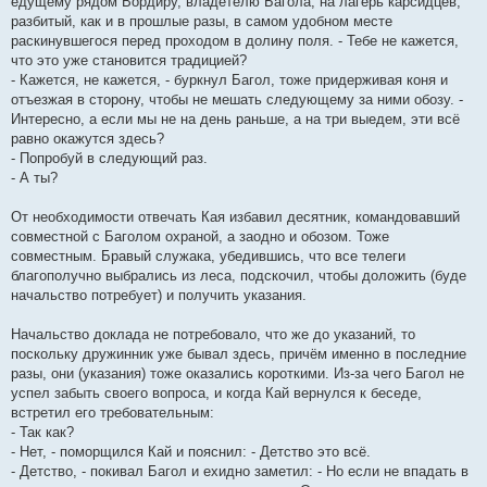
едущему рядом Вордиру, владетелю Багола, на лагерь карсидцев,
разбитый, как и в прошлые разы, в самом удобном месте
раскинувшегося перед проходом в долину поля. - Тебе не кажется,
что это уже становится традицией?
- Кажется, не кажется, - буркнул Багол, тоже придерживая коня и
отъезжая в сторону, чтобы не мешать следующему за ними обозу. -
Интересно, а если мы не на день раньше, а на три выедем, эти всё
равно окажутся здесь?
- Попробуй в следующий раз.
- А ты?
От необходимости отвечать Кая избавил десятник, командовавший
совместной с Баголом охраной, а заодно и обозом. Тоже
совместным. Бравый служака, убедившись, что все телеги
благополучно выбрались из леса, подскочил, чтобы доложить (буде
начальство потребует) и получить указания.
Начальство доклада не потребовало, что же до указаний, то
поскольку дружинник уже бывал здесь, причём именно в последние
разы, они (указания) тоже оказались короткими. Из-за чего Багол не
успел забыть своего вопроса, и когда Кай вернулся к беседе,
встретил его требовательным:
- Так как?
- Нет, - поморщился Кай и пояснил: - Детство это всё.
- Детство, - покивал Багол и ехидно заметил: - Но если не впадать в