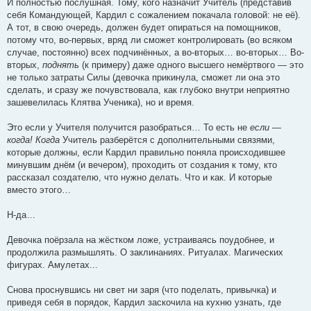
И полностью послушная. Тому, кого назначит Учитель (представив
себя Командующей, Кардил с сожалением покачала головой: не её).
А тот, в свою очередь, должен будет опираться на помощников,
потому что, во-первых, вряд ли сможет контролировать (во всяком
случае, постоянно) всех подчинённых, а во-вторых… во-вторых… Во-
вторых,
поднять
(к примеру) даже одного высшего немёртвого — это
не только затраты Силы (девочка прикинула, сможет ли она это
сделать, и сразу же почувствовала, как глубоко внутри неприятно
зашевелилась Клятва Ученика), но и время.
Это если у Учителя получится разобраться… То есть не
если —
когда! Когда
Учитель разберётся с дополнительными связями,
которые должны, если Кардил правильно поняла происходившее
минувшим днём (и вечером), проходить от создания к тому, кто
рассказал создателю, что нужно делать. Что и как. И которые
вместо этого…
Н-да…
Девочка поёрзала на жёстком ложе, устраиваясь поудобнее, и
продолжила размышлять. О заклинаниях. Ритуалах. Магических
фигурах. Амулетах...
Снова проснувшись ни свет ни заря (что поделать, привычка) и
приведя себя в порядок, Кардил заскочила на кухню узнать, где