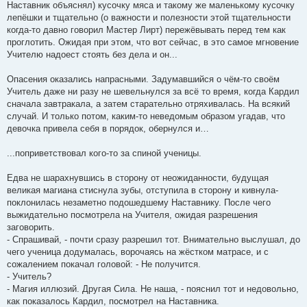
Наставник объяснял) кусочку мяса и такому же маленькому кусочку
лепёшки и тщательно (о важности и полезности этой тщательности
когда-то давно говорил Мастер Лирт) пережёвывать перед тем как
проглотить. Ожидая при этом, что вот сейчас, в это самое мгновение
Учителю надоест стоять без дела и он...
Опасения оказались напрасными. Задумавшийся о чём-то своём
Учитель даже ни разу не шевельнулся за всё то время, когда Кардил
сначала завтракала, а затем старательно отряхивалась. На всякий
случай. И только потом, каким-то неведомым образом угадав, что
девочка привела себя в порядок, обернулся и…
...поприветствовал кого-то за спиной ученицы.
Едва не шарахнувшись в сторону от неожиданности, будущая
великая магиана стиснула зубы, отступила в сторону и кивнула-
поклонилась незаметно подошедшему Наставнику. После чего
выжидательно посмотрела на Учителя, ожидая разрешения
заговорить.
- Спрашивай, - почти сразу разрешил тот. Внимательно выслушал, до
чего ученица додумалась, ворочаясь на жёстком матрасе, и с
сожалением покачал головой: - Не получится.
- Учитель?
- Магия иллюзий. Другая Сила. Не наша, - пояснил тот и недовольно,
как показалось Кардил, посмотрел на Наставника.