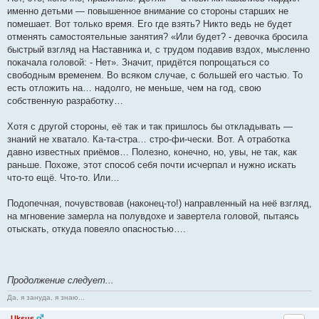
именно детьми — повышенное внимание со стороны старших не
помешает. Вот только время. Его где взять? Никто ведь не будет
отменять самостоятельные занятия? «Или будет? - девочка бросила
быстрый взгляд на Наставника и, с трудом подавив вздох, мысленно
покачала головой: - Нет». Значит, придётся попрощаться со
свободным временем. Во всяком случае, с большей его частью. То
есть отложить на… надолго, не меньше, чем на год, свою
собственную разработку…
Хотя с другой стороны, её так и так пришлось бы откладывать —
знаний не хватало. Ка-та-стра… стро-фи-чески. Вот. А отработка
давно известных приёмов… Полезно, конечно, но, увы, не так, как
раньше. Похоже, этот способ себя почти исчерпал и нужно искать
что-то ещё. Что-то. Или…
Подопечная, почувствовав (наконец-то!) направленный на неё взгляд,
на мгновение замерла на полувдохе и завертела головой, пытаясь
отыскать, откуда повеяло опасностью….
Продолжение следует...
Да, я зануда, я знаю...
Uksus