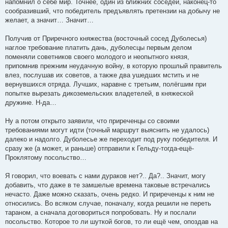
напомнил о себе мир. Точнее, один из ближних соседей, наконец-то
сообразивший, что победитель предъявлять претензии на добычу не
желает, а значит… Значит…
Получив от Приречного княжества (восточный сосед Дуболесья)
наглое требование платить дань, дуболесцы первым делом
поменяли советников своего молодого и неопытного князя,
припомнив прежним неудачную войну, в которую прошлый правитель
влез, послушав их советов, а также два ушедших мстить и не
вернувшихся отряда. Лучших, наравне с третьим, полёгшим при
попытке вырезать дикоземельских владетелей, в княжеской
дружине. Н-да…
Ну а потом открыто заявили, что приреченцы со своими
требованиями могут идти (точный маршрут выяснить не удалось)
далеко и надолго. Дуболесье же переходит под руку победителя. И
сразу же (а может, и раньше) отправили к Гельду-тогда-ещё-
Проклятому посольство…
Я говорил, что воевать с нами дураков нет?.. Да?.. Значит, могу
добавить, что даже в те замшелые времена таковые встречались
нечасто. Даже можно сказать, очень редко. И приреченцы к ним не
относились. Во всяком случае, поначалу, когда решили не переть
тараном, а сначала договориться попробовать. Ну и послали
посольство. Которое то ли шуткой богов, то ли ещё чем, опоздав на