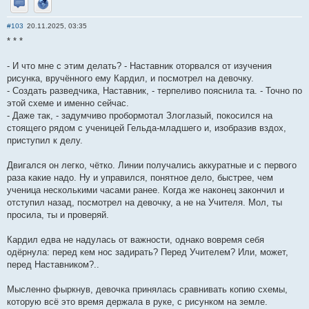
Отправить личное сообщение
Сайт
#103
20.11.2025, 03:35
* * *
- И что мне с этим делать? - Наставник оторвался от изучения
рисунка, вручённого ему Кардил, и посмотрел на девочку.
- Создать разведчика, Наставник, - терпеливо пояснила та. - Точно по
этой схеме и именно сейчас.
- Даже так, - задумчиво пробормотал Злоглазый, покосился на
стоящего рядом с ученицей Гельда-младшего и, изобразив вздох,
приступил к делу.
Двигался он легко, чётко. Линии получались аккуратные и с первого
раза какие надо. Ну и управился, понятное дело, быстрее, чем
ученица несколькими часами ранее. Когда же наконец закончил и
отступил назад, посмотрел на девочку, а не на Учителя. Мол, ты
просила, ты и проверяй.
Кардил едва не надулась от важности, однако вовремя себя
одёрнула: перед кем нос задирать? Перед Учителем? Или, может,
перед Наставником?..
Мысленно фыркнув, девочка принялась сравнивать копию схемы,
которую всё это время держала в руке, с рисунком на земле.