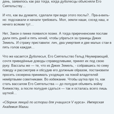
день, заявилось как раз тогда, когда дуболесцы объясняли Его
Сиятельству…
И что, как вы думаете, сделали при виде этого послы?.. Пра-а-виль-
но: подскакали и начали требовать. Мол, земли наши, сосед наш, и
нечего всяким тут…
Нет, Закон о пинке появился позже. А тогда приречненским послам
дали пять дней и пять ночей, чтобы убраться за границы Диких
Земель. И стражу приставили: лич, два умертвия и две малых стаи в
пять голов каждая…
Что же касается Дуболесья, Его Сиятельство Гельд Неумирающий,
сочтя приведённые доводы справедливыми, принял их под свою
руку. Вассалы же — те, что из Диких Земель, - собравшись по сему
поводу и рассмотрев и обсудив его должным образом, постановили
просить сюзерена принимать уходящих на покой владетелей
немёртвыми советниками. Во избежание. Чтобы шутка про то, как
стать вассалом Его Сиятельства — до полудня объявить войну
Княжеству, а после полудня сдаться — так и осталась всего лишь
шуткой…
«Сборник лекций по истории для учащихся V курса». Имперская
Академия Магии.