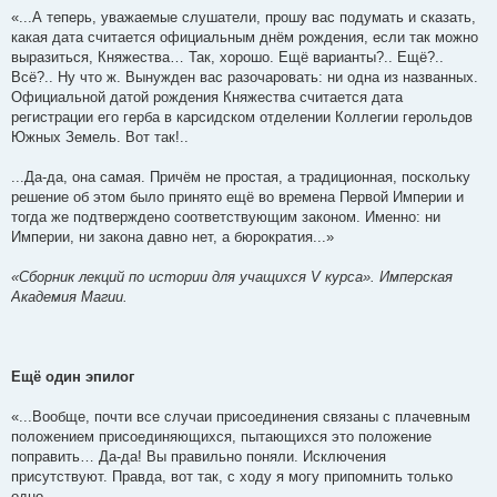
«...А теперь, уважаемые слушатели, прошу вас подумать и сказать,
какая дата считается официальным днём рождения, если так можно
выразиться, Княжества… Так, хорошо. Ещё варианты?.. Ещё?..
Всё?.. Ну что ж. Вынужден вас разочаровать: ни одна из названных.
Официальной датой рождения Княжества считается дата
регистрации его герба в карсидском отделении Коллегии герольдов
Южных Земель. Вот так!..
...Да-да, она самая. Причём не простая, а традиционная, поскольку
решение об этом было принято ещё во времена Первой Империи и
тогда же подтверждено соответствующим законом. Именно: ни
Империи, ни закона давно нет, а бюрократия...»
«Сборник лекций по истории для учащихся V курса». Имперская
Академия Магии.
Ещё один эпилог
«...Вообще, почти все случаи присоединения связаны с плачевным
положением присоединяющихся, пытающихся это положение
поправить… Да-да! Вы правильно поняли. Исключения
присутствуют. Правда, вот так, с ходу я могу припомнить только
одно…