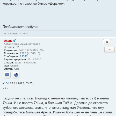
короткое, но такое же ёмкое «Дерьмо».
Продолжение следует...
Да, я зануда, я знаю...
Uksus
Ответи
Автор темы, Администратор
Возраст:
62
−
Репутация:
24913 (+24988/−75)
Лояльность:
1586 (+1586/−0)
Сообщения:
13342
Зарегистрирован:
20.11.2010
С нами:
15 лет 8 месяцев
Имя:
Сергей
Откуда:
СПб
Отправить личное сообщение
Сайт
#104
24.11.2025, 03:55
* * *
Кардил не спалось. Будущую великую магиану (магессу?) манила
Тайна
. И не просто
Тайна
, а
Большая Тайна
. Девочке до скрежета
зубовного хотелось знать, что такого задумал Учитель, что ему
понадобилась
Большая Армия
. Именно большая — не меньше сотни.