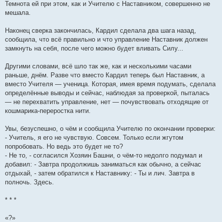
Темнота ей при этом, как и Учителю с Наставником, совершенно не
мешала.
Наконец сверка закончилась, Кардил сделала два шага назад,
сообщила, что всё правильно и что управление Наставник должен
замкнуть на себя, после чего можно будет вливать Силу...
Другими словами, всё шло так же, как и несколькими часами
раньше, днём. Разве что вместо Кардил теперь был Наставник, а
вместо Учителя — ученица. Которая, имея время подумать, сделала
определённые выводы и сейчас, наблюдая за проверкой, пыталась
— не перехватить управление, нет — почувствовать отходящие от
кошмарика-переростка нити.
Увы, безуспешно, о чём и сообщила Учителю по окончании проверки:
- Учитель, я его не чувствую. Совсем. Только если жгутом
попробовать. Но ведь это будет не то?
- Не то, - согласился Хозяин Башни, о чём-то недолго подумал и
добавил: - Завтра продолжишь заниматься как обычно, а сейчас
отдыхай, - затем обратился к Наставнику: - Ты и лич. Завтра в
полночь. Здесь.
* * *
«?»