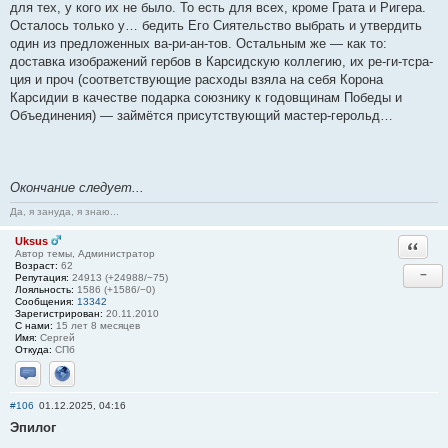
для тех, у кого их не было. То есть для всех, кроме Грата и Ригера.
Осталось только у… бедить Его Сиятельство выбрать и утвердить
один из предложенных ва-ри-ан-тов. Остальным же — как то:
доставка изображений гербов в Карсидскую коллегию, их ре-ги-тсра-
ция и проч (соответствующие расходы взяла на себя Корона
Карсидии в качестве подарка союзнику к годовщинам Победы и
Объединения) — займётся присутствующий мастер-герольд…
Окончание следует...
Да, я зануда, я знаю...
Uksus
Ответи
Автор темы, Администратор
Возраст:
62
−
Репутация:
24913 (+24988/−75)
Лояльность:
1586 (+1586/−0)
Сообщения:
13342
Зарегистрирован:
20.11.2010
С нами:
15 лет 8 месяцев
Имя:
Сергей
Откуда:
СПб
Отправить личное сообщение
Сайт
#106
01.12.2025, 04:16
Эпилог