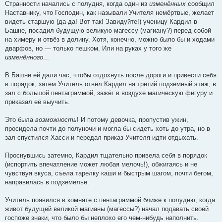
Странности начались с полудня, когда один из
изменённых
сообщил
Наставнику, что Господин, как называли Учителя немёртвые, желает
видеть старшую (да-да! Вот так! Завидуйте!) ученицу Кардил в
Башне, посадил будущую великую магессу (магиану?) перед собой
на химеру и отвёз в долину. Хотя, конечно, можно было бы и ходами
дварфов, но — только пешком. Или на руках у того же
изменённого
...
В Башне ей дали час, чтобы отдохнуть после дороги и привести себя
в порядок, затем Учитель отвёл Кардил на третий подземный этаж, в
зал с большой пентаграммой, зажёг в воздухе магическую фигуру и
приказал её выучить.
Это была
возможность
! И потому девочка, пропустив ужин,
просидела почти до полуночи и могла бы сидеть хоть до утра, но в
зал спустился Хасси и передал приказ Учителя идти отдыхать.
Проснувшись затемно, Кардил тщательно привела себя в порядок
(испортить впечатление может любая мелочь!), обжигаясь и не
чувствуя вкуса, съела тарелку каши и быстрым шагом, почти бегом,
направилась в подземелье.
Учитель появился в комнате с пентаграммой ближе к полудню, когда
живот будущей великой магианы (магессы?) начал подавать своей
госпоже знаки, что было бы неплохо его чем-нибудь наполнить.