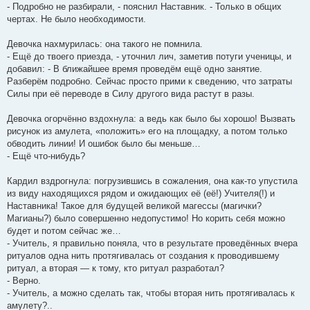
- Подробно не разбирали, - пояснил Наставник. - Только в общих
чертах. Не было необходимости.
Девочка нахмурилась: она такого не помнила.
- Ещё до твоего приезда, - уточнил лич, заметив потуги ученицы, и
добавил: - В ближайшее время проведём ещё одно занятие.
Разберём подробно. Сейчас просто прими к сведению, что затраты
Силы при её переводе в Силу другого вида растут в разы.
Девочка огорчённо вздохнула: а ведь как было бы хорошо! Вызвать
рисунок из амулета, «положить» его на площадку, а потом только
обводить линии! И ошибок было бы меньше…
- Ещё что-нибудь?
Кардил вздрогнула: погрузившись в сожаления, она как-то упустила
из виду находящихся рядом и ожидающих её (её!) Учителя(!) и
Наставника! Такое для будущей великой магессы (магички?
Магианы?) было совершенно недопустимо! Но корить себя можно
будет и потом сейчас же…
- Учитель, я правильно поняла, что в результате проведённых вчера
ритуалов одна нить протягивалась от создания к проводившему
ритуал, а вторая — к тому, кто ритуал разработал?
- Верно.
- Учитель, а можно сделать так, чтобы вторая нить протягивалась к
амулету?..