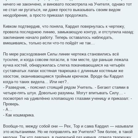
ничего не закончено, и виновато посмотрела на Учителя, однако тот
не стал ни ругаться, ни даже просто выказывать своим видом
неодобрение, а просто приказал продолжать.
Кивком подтвердив, что поняла, Кардил повернулась к чертежу,
провела последнюю линию, замыкающую контур, и отступила назад:
заклинание начало работу. Теперь оставалось наблюдать,
вмешиваясь, только если что-то пойдёт не так…
По мере расходования Силы линии чертежа становились всё
тусклее, и когда совсем погасли, в том месте, где раньше лежала
кучка костей, обнаружилась слегка покачивающаяся на четырёх
суставчатых лапах костяная тварюшка с длинным костяным же
хвостом, оканчивающимся тройным крючком. Вроде бы Кардил
когда-то таких видела… Или нет?..
- Разведчик, - пояснил стоящий рядом Учитель. - Бегают стаями в
четыре-пять штук. Довольно разумны. Могут впитывать Силу… -
посмотрел на удивлённо хлопающую глазами ученицу и приказал: -
Проверь.
- А…
- Как кошмарика.
Вообще-то, между собой они — Рех, Тор и сама Кардил — называли
это испытаниями. Но не поправлять же Учителя? Тем более, в такой
мелочи. Так что девочка, в очередной раз кивнув, отвела тварюшку