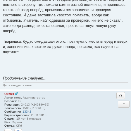
немного в сторону, где лежали камни разной величины, и принялась
гонять её взад-вперёд, временами останавливая и проверяя
состояние. И даже заставила хвостом помахать, вроде как
отбиваясь. Учитель, наблюдавший за проверкой, ничего не сказал,
зато когда разведчик остановился, просто вытянул левую руку
вперёд.
Тварюшка, будто ожидавшая этого, прыгнула с места вперёд и вверх
и, зацепившись хвостом за рукав плаща, повисла, как паучок на
паутинке.
Продолжение следует...
Да, я зануда, я знаю...
Uksus
Ответи
Автор темы, Администратор
Возраст:
62
−
Репутация:
24913 (+24988/−75)
Лояльность:
1586 (+1586/−0)
Сообщения:
13342
Зарегистрирован:
20.11.2010
С нами:
15 лет 8 месяцев
Имя:
Сергей
Откуда:
СПб