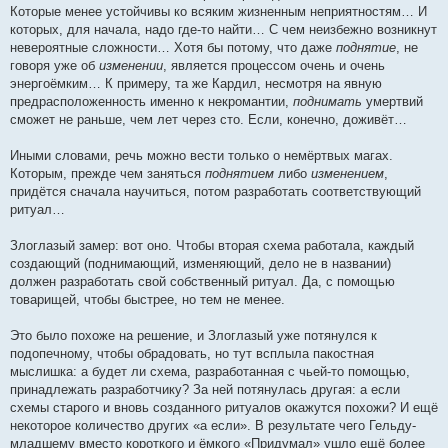
Которые менее устойчивы ко всяким жизненным неприятностям… И
которых, для начала, надо где-то найти… С чем неизбежно возникнут
невероятные сложности… Хотя бы потому, что даже
поднятие
, не
говоря уже об
изменении
, является процессом очень и очень
энергоёмким… К примеру, та же Кардил, несмотря на явную
предрасположенность именно к некромантии,
поднимать
умертвий
сможет не раньше, чем лет через сто. Если, конечно, доживёт…
Иными словами, речь можно вести только о немёртвых магах.
Которым, прежде чем заняться
поднятием
либо
изменением
,
придётся сначала научиться, потом разработать соответствующий
ритуал…
Злоглазый замер: вот оно. Чтобы вторая схема работала, каждый
создающий (поднимающий, изменяющий, дело не в названии)
должен разработать свой собственный ритуал. Да, с помощью
товарищей, чтобы быстрее, но тем не менее.
Это было похоже на решение, и Злоглазый уже потянулся к
подопечному, чтобы обрадовать, но тут всплыла пакостная
мыслишка: а будет ли схема, разработанная с чьей-то помощью,
принадлежать разработчику? За ней потянулась другая: а если
схемы старого и вновь созданного ритуалов окажутся похожи? И ещё
некоторое количество других «а если». В результате чего Гельду-
младшему вместо короткого и ёмкого «Придумал» ушло ещё более