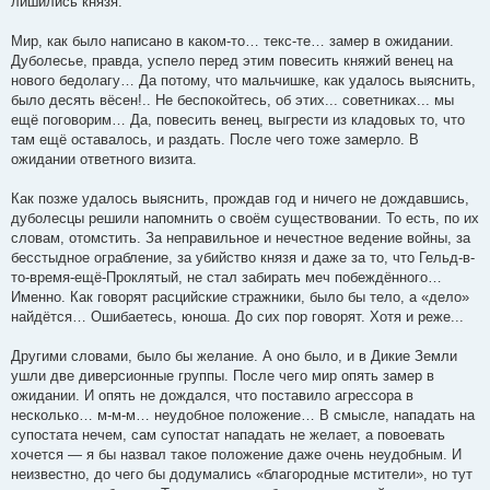
лишились князя.
Мир, как было написано в каком-то… текс-те… замер в ожидании.
Дуболесье, правда, успело перед этим повесить княжий венец на
нового бедолагу… Да потому, что мальчишке, как удалось выяснить,
было десять вёсен!.. Не беспокойтесь, об этих... советниках... мы
ещё поговорим… Да, повесить венец, выгрести из кладовых то, что
там ещё оставалось, и раздать. После чего тоже замерло. В
ожидании ответного визита.
Как позже удалось выяснить, прождав год и ничего не дождавшись,
дуболесцы решили напомнить о своём существовании. То есть, по их
словам, отомстить. За неправильное и нечестное ведение войны, за
бесстыдное ограбление, за убийство князя и даже за то, что Гельд-в-
то-время-ещё-Проклятый, не стал забирать меч побеждённого…
Именно. Как говорят расцийские стражники, было бы тело, а «дело»
найдётся… Ошибаетесь, юноша. До сих пор говорят. Хотя и реже...
Другими словами, было бы желание. А оно было, и в Дикие Земли
ушли две диверсионные группы. После чего мир опять замер в
ожидании. И опять не дождался, что поставило агрессора в
несколько… м-м-м… неудобное положение… В смысле, нападать на
супостата нечем, сам супостат нападать не желает, а повоевать
хочется — я бы назвал такое положение даже очень неудобным. И
неизвестно, до чего бы додумались «благородные мстители», но тут