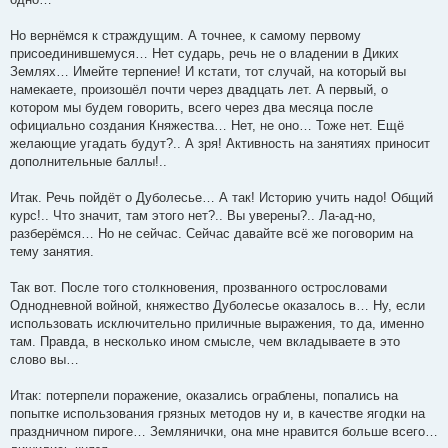
Но вернёмся к страждущим. А точнее, к самому первому
присоединившемуся… Нет сударь, речь не о владении в Диких
Землях… Имейте терпение! И кстати, тот случай, на который вы
намекаете, произошёл почти через двадцать лет. А первый, о
котором мы будем говорить, всего через два месяца после
официально создания Княжества… Нет, не оно… Тоже нет. Ещё
желающие угадать будут?.. А зря! Активность на занятиях приносит
дополнительные баллы!..
Итак. Речь пойдёт о Дуболесье… А так! Историю учить надо! Общий
курс!.. Что значит, там этого нет?.. Вы уверены?.. Ла-ад-но,
разберёмся… Но не сейчас. Сейчас давайте всё же поговорим на
тему занятия.
Так вот. После того столкновения, прозванного острословами
Однодневной войной, княжество Дуболесье оказалось в… Ну, если
использовать исключительно приличные выражения, то да, именно
там. Правда, в несколько ином смысле, чем вкладываете в это
слово вы…
Итак: потерпели поражение, оказались ограблены, попались на
попытке использования грязных методов ну и, в качестве ягодки на
праздничном пироге… Землянички, она мне нравится больше всего…