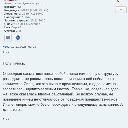
Ответи
Автор темы, Администратор
Возраст:
62
−
Репутация:
24913 (+24988/−75)
Лояльность:
1586 (+1586/−0)
Сообщения:
13342
Зарегистрирован:
20.11.2010
С нами:
15 лет 8 месяцев
Имя:
Сергей
Откуда:
СПб
Отправить личное сообщение
Сайт
#102
17.11.2025, 03:04
* * *
Получилось.
Очередная схема, являющая собой слегка изменённую структуру
разведчика, не рассыпалась после вливания в неё небольшого
количества Силы, как это было с предыдущими, а едва заметно
засветилась ядовито-зелёным цветом. Тварюшка, созданная здесь
же, тоже оказалась вполне работающей. Во всяком случае, её
поведение ничем не отличалось от поведения предшественников.
Иначе говоря, можно было переходить к следующему испытанию. А
для этого…
* * *