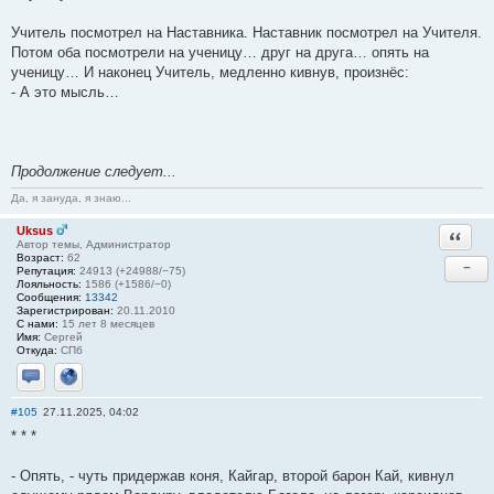
Учитель посмотрел на Наставника. Наставник посмотрел на Учителя.
Потом оба посмотрели на ученицу… друг на друга… опять на
ученицу… И наконец Учитель, медленно кивнув, произнёс:
- А это мысль…
Продолжение следует...
Да, я зануда, я знаю...
Uksus
Ответи
Автор темы, Администратор
Возраст:
62
−
Репутация:
24913 (+24988/−75)
Лояльность:
1586 (+1586/−0)
Сообщения:
13342
Зарегистрирован:
20.11.2010
С нами:
15 лет 8 месяцев
Имя:
Сергей
Откуда:
СПб
Отправить личное сообщение
Сайт
#105
27.11.2025, 04:02
* * *
- Опять, - чуть придержав коня, Кайгар, второй барон Кай, кивнул