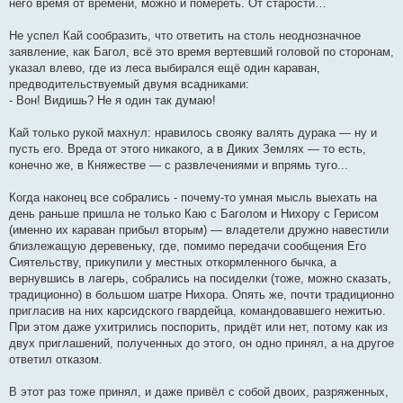
него время от времени, можно и помереть. От старости…
Не успел Кай сообразить, что ответить на столь неоднозначное
заявление, как Багол, всё это время вертевший головой по сторонам,
указал влево, где из леса выбирался ещё один караван,
предводительствуемый двумя всадниками:
- Вон! Видишь? Не я один так думаю!
Кай только рукой махнул: нравилось свояку валять дурака — ну и
пусть его. Вреда от этого никакого, а в Диких Землях — то есть,
конечно же, в Княжестве — с развлечениями и впрямь туго...
Когда наконец все собрались - почему-то умная мысль выехать на
день раньше пришла не только Каю с Баголом и Нихору с Герисом
(именно их караван прибыл вторым) — владетели дружно навестили
близлежащую деревеньку, где, помимо передачи сообщения Его
Сиятельству, прикупили у местных откормленного бычка, а
вернувшись в лагерь, собрались на посиделки (тоже, можно сказать,
традиционно) в большом шатре Нихора. Опять же, почти традиционно
пригласив на них карсидского гвардейца, командовавшего нежитью.
При этом даже ухитрились поспорить, придёт или нет, потому как из
двух приглашений, полученных до этого, он одно принял, а на другое
ответил отказом.
В этот раз тоже принял, и даже привёл с собой двоих, разряженных,