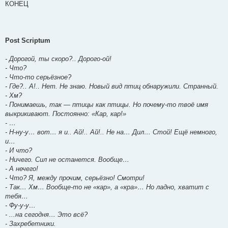
КОНЕЦ
Post Scriptum
- Дорогой, ты скоро?.. Дорого-ой!
- Что?
- Что-то серьёзное?
- Где?.. А!.. Нет. Не знаю. Новый вид птиц обнаружили. Странный.
- Хм?
- Понимаешь, так — птицы как птицы. Но почему-то твоё имя
выкрикивают. Постоянно: «Кар, кар!»
- …
- Н-ну-у… вот… я и.. Ай!.. Ай!.. Не на… Дил… Стой! Ещё немного,
и…
- И что?
- Ничего. Сил не останется. Вообще…
- А нечего!
- Что? Я, между прочим, серьёзно! Смотри!
- Так… Хм… Вообще-то не «кар», а «кра»… Но ладно, хватит с
тебя…
- Фу-у-у…
- ...на сегодня… Это всё?
- Захребетники.