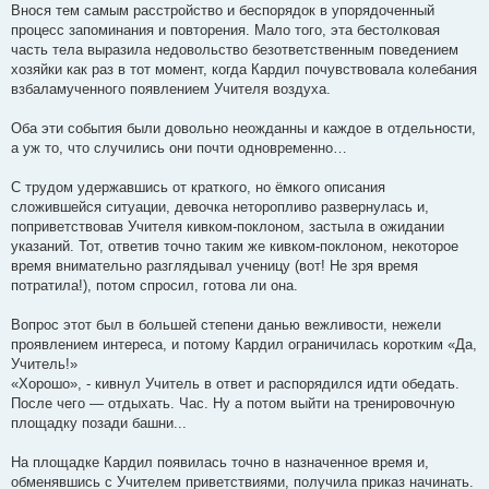
Внося тем самым расстройство и беспорядок в упорядоченный
процесс запоминания и повторения. Мало того, эта бестолковая
часть тела выразила недовольство безответственным поведением
хозяйки как раз в тот момент, когда Кардил почувствовала колебания
взбаламученного появлением Учителя воздуха.
Оба эти события были довольно неожданны и каждое в отдельности,
а уж то, что случились они почти одновременно…
С трудом удержавшись от краткого, но ёмкого описания
сложившейся ситуации, девочка неторопливо развернулась и,
поприветствовав Учителя кивком-поклоном, застыла в ожидании
указаний. Тот, ответив точно таким же кивком-поклоном, некоторое
время внимательно разглядывал ученицу (вот! Не зря время
потратила!), потом спросил, готова ли она.
Вопрос этот был в большей степени данью вежливости, нежели
проявлением интереса, и потому Кардил ограничилась коротким «Да,
Учитель!»
«Хорошо», - кивнул Учитель в ответ и распорядился идти обедать.
После чего — отдыхать. Час. Ну а потом выйти на тренировочную
площадку позади башни...
На площадке Кардил появилась точно в назначенное время и,
обменявшись с Учителем приветствиями, получила приказ начинать.