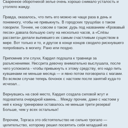
Сваренное оборотнихой зелье очень хорошо снимало усталость и
утоляло жажду.
Правда, оказалось, что пить его можно не чаще раза в день и
понемногу, чтобы не привыкнуть. В городских трущобах о таком
говорили. Точнее, не совсем о таком: дурь под названием «Кровавый
песок» давала большую силу на несколько часов, а «Слёзы
рассвета» делали выпившего их самым счастливым существом в
мире. Вот только и то, и другое в конце концов сводило рискнувшего
попробовать в могилу. Рано или поздно.
Припомнив эти слухи, Кардил подошла к травнице за
разъяснениями. Ниссрита девочку внимательно выслушала, после
чего успокоила - чтобы привыкнуть к этому средству, его надо пить
кувшинами не меньше месяца — и явно потом поговорила с магами.
Во всяком случае теперь бочонок с настоем после занятий куда-то
исчезал...
Вернувшись на своё место, Кардил создала силовой жгут и
подхватила очередной камень... Между прочим, даже с настоем у
неё к концу тренировки оставалось не меньше трети резерва!
Больше, чем у всех остальных!
Впрочем, Торгаса это обстоятельство не сильно трогало —
целительство, которому решил посвятить себя младший из