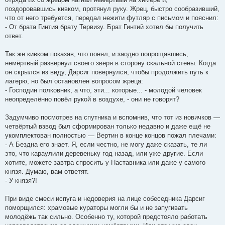
поздоровавшись кивком, протянул руку. Жрец, быстро сообразивший,
что от него требуется, передал нежити футляр с письмом и пояснил:
- От брата Гинтия брату Тервизу. Брат Гинтий хотел бы получить
ответ.
Так же кивком показав, что понял, и заодно попрощавшись,
немёртвый развернул своего зверя в сторону скальной стены. Когда
он скрылся из виду, Дарсиг повернулся, чтобы продолжить путь к
лагерю, но был остановлен вопросом жреца:
- Господин полковник, а что, эти... которые... - молодой человек
неопределённо повёл рукой в воздухе, - они не говорят?
Задумчиво посмотрев на спутника и вспомнив, что тот из новичков —
четвёртый взвод был сформирован только недавно и даже ещё не
укомплектован полностью — Вертин в конце концов пожал плечами:
- А Бездна его знает. Я, если честно, не могу даже сказать, те ли
это, что караулили деревеньку год назад, или уже другие. Если
хотите, можете завтра спросить у Наставника или даже у самого
князя. Думаю, вам ответят.
- У князя?!
При виде смеси испуга и недоверия на лице собеседника Дарсиг
поморщился: храмовые кураторы могли бы и не запугивать
молодёжь так сильно. Особенно ту, которой предстояло работать