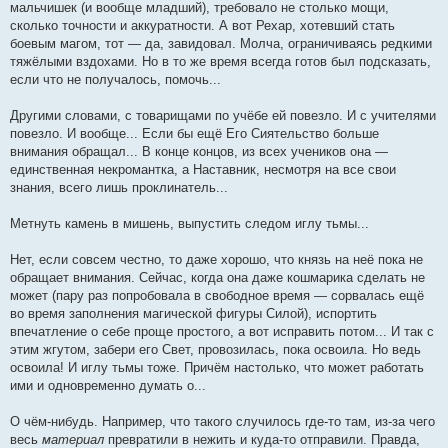
мальчишек (и вообще младший), требовало не столько мощи,
сколько точности и аккуратности. А вот Рехар, хотевший стать
боевым магом, тот — да, завидовал. Молча, ограничиваясь редкими
тяжёлыми вздохами. Но в то же время всегда готов был подсказать,
если что не получалось, помочь...
Другими словами, с товарищами по учёбе ей повезло. И с учителями
повезло. И вообще... Если бы ещё Его Сиятельство больше
внимания обращал... В конце концов, из всех учеников она —
единственная некромантка, а Наставник, несмотря на все свои
знания, всего лишь проклинатель...
Метнуть камень в мишень, выпустить следом иглу тьмы...
Нет, если совсем честно, то даже хорошо, что князь на неё пока не
обращает внимания. Сейчас, когда она даже кошмарика сделать не
может (пару раз попробовала в свободное время — сорвалась ещё
во время заполнения магической фигуры Силой), испортить
впечатление о себе проще простого, а вот исправить потом... И так с
этим жгутом, забери его Свет, провозилась, пока освоила. Но ведь
освоила! И иглу тьмы тоже. Причём настолько, что может работать
ими и одновременно думать о...
О чём-нибудь. Например, что такого случилось где-то там, из-за чего
весь
материал
превратили в нежить и куда-то отправили. Правда,