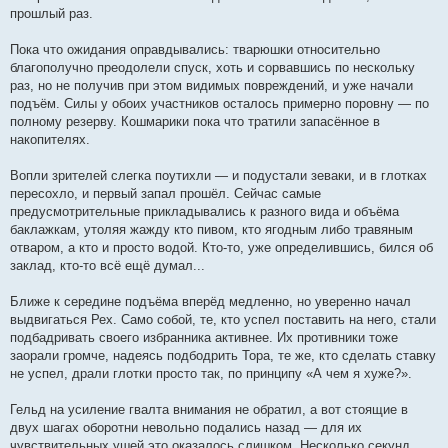
прошлый раз.
Пока что ожидания оправдывались: тварюшки относительно
благополучно преодолели спуск, хоть и сорвавшись по нескольку
раз, но не получив при этом видимых повреждений, и уже начали
подъём. Силы у обоих участников осталось примерно поровну — по
полному резерву. Кошмарики пока что тратили запасённое в
накопителях.
Вопли зрителей слегка поутихли — и подустали зеваки, и в глотках
пересохло, и первый запал прошёл. Сейчас самые
предусмотрительные прикладывались к разного вида и объёма
баклажкам, утоляя жажду кто пивом, кто ягодным либо травяным
отваром, а кто и просто водой. Кто-то, уже определившись, бился об
заклад, кто-то всё ещё думал...
Ближе к середине подъёма вперёд медленно, но уверенно начал
выдвигаться Рех. Само собой, те, кто успел поставить на него, стали
подбадривать своего избранника активнее. Их противники тоже
заорали громче, надеясь подбодрить Тора, те же, кто сделать ставку
не успел, драли глотки просто так, по принципу «А чем я хуже?».
Гельд на усиление гвалта внимания не обратил, а вот стоящие в
двух шагах оборотни невольно подались назад — для их
чувствительных ушей это оказалось слишком. Несколько секунд