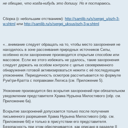
не обещаю, что когда-нибудь это допишу. Но я постараюсь.
Сборка (с небольшим отстванием):
http://samlib.ru/s/sergej_u/pzh-3-
w.shtml
или
http://samlib.ru/s/sergej_uksus/pzh-3-w.shtml
«...внимание следует обращать на то, чтобы место захоронения не
находилось в зоне рассеивания природных источников Силы,
особенно если захоронение производится открытым способом или
массовое. Если же этого избежать не удалось, такие захоронения
следует держать на особом контроле с целью своевременного
обнаружения готовой активизироваться нежити с её последующим
упокоением. Периодичность осмотров рассчитывается по формуле
Рум'гри-Кратта с поправками Люгиса (см. Приложение 5).
Упокоение производится без вскрытия захоронений при обязательном
уведомлении представителя Храма Нурьена Милостивого (обр. см.
Приложение 6а).
Вскрытие захоронений допускается только после получения
письменного разрешения Храма Нурьена Милостивого (обр. см.
Приложение 6б) и только в присутствии его представителя.
Безопасность при этом обеспечивается, как описано в разделе II