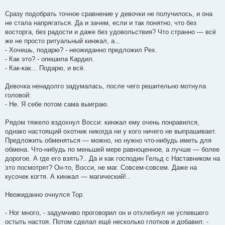
Сразу подобрать точное сравнение у девочки не получилось, и она
не стала напрягаться. Да и зачем, если и так понятно, что без
восторга, без радости и даже без удовольствия? Что странно — всё
же не просто ритуальный кинжал, а...
- Хочешь, подарю? - неожиданно предложил Рех.
- Как это? - опешила Кардил.
- Как-как... Подарю, и всё.
Девочка ненадолго задумалась, после чего решительно мотнула
головой:
- Не. Я себе потом сама выиграю.
Рядом тяжело вздохнул Восси: кинжал ему очень понравился,
однако настоящий охотник никогда ни у кого ничего не выпрашивает.
Предложить обменяться — можно, но нужно что-нибудь иметь для
обмена. Что-нибудь по меньшей мере равноценное, а лучше — более
дорогое. А где его взять?.. Да и как господин Гельд с Наставником на
это посмотрят? Он-то, Восси, не маг. Совсем-совсем. Даже на
кусочек когтя. А кинжал — магический!..
Неожиданно очнулся Тор.
- Ног много, - задумчиво проговорил он и отхлебнул не успевшего
остыть настоя. Потом сделал ещё несколько глотков и добавил: -