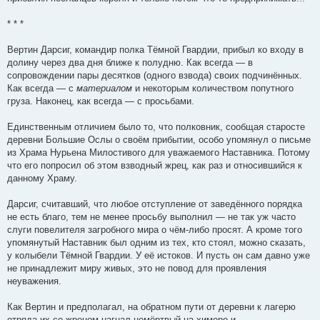
* * *
Вертин Дарсиг, командир полка Тёмной Гвардии, прибыл ко входу в
долину через два дня ближе к полудню. Как всегда — в
сопровождении пары десятков (одного взвода) своих подчинённых.
Как всегда — с
материалом
и некоторым количеством попутного
груза. Наконец, как всегда — с просьбами.
Единственным отличием было то, что полковник, сообщая старосте
деревни Большие Ослы о своём прибытии, особо упомянул о письме
из Храма Нурьена Милостивого для уважаемого Наставника. Потому
что его попросил об этом взводный жрец, как раз и относившийся к
данному Храму.
Дарсиг, считавший, что любое отступление от заведённого порядка
не есть благо, тем не менее просьбу выполнил — не так уж часто
слуги повелителя загробного мира о чём-либо просят. А кроме того
упомянутый Наставник был одним из тех, кто стоял, можно сказать,
у колыбели Тёмной Гвардии. У её истоков. И пусть он сам давно уже
не принадлежит миру живых, это не повод для проявления
неуважения.
Как Вертин и предполагал, на обратном пути от деревни к лагерю
отряда их со жрецом нагнал немёртвый на химере и,