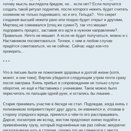
голову мысль выглядела бредом, но... если нет? Если получится
создать такой ритуал поднятия, после которого нежить будет считать
хозяином не только поднявшего, но и его, Гельда?.. Что секрет
создания высшей нежити рано или поздно будет открыт и другими,
Мертвец не сомневался (отец же сумел?), так что мешает
подправить процесс, заставив его идти в нужном направлении?..
Правильно. Ничто не мешает. А если не будет получаться, можно и с
Наставником посоветоваться. Точнее, с ним в любом случае
придётся советоваться, но не сейчас. Сейчас надо кое-что
проверить...
* * *
Что в письме были не пожелания здоровья и долгой жизни (хотя,
может, и они тоже), Вертин убедился следующим утром почти сразу
после завтрака. Князь прибыл в сопровождении не только слуги-
оборотня, но ещё и Наставника с учениками. Такое можно было
пересчитать по пальцам одной руки, и остались бы лишние...
Старик принимать участие в беседе не стал. Подождав, когда князь с
полковником поприветствуют друг друга, он извинился и, отозвав в
сторону отрядного жреца, принялся о чём-то его расспрашивать.
Дарсиг, посмотрев им вслед, жестом предложил князю подойти к
привезённому грузу, который подчинённые как раз сейчас аккуратно
раскладывали чуть в стороне, однако тот не сдвинулся с места.