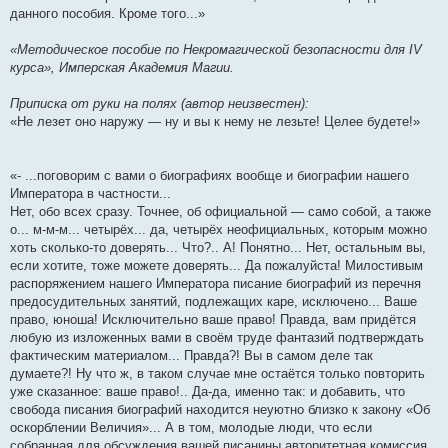
данного пособия. Кроме того...»
«Методическое пособие по Некромагической безопасности для IV
курса», Имперская Академия Магии.
Приписка от руки на полях (автор неизвестен):
«Не лезет оно наружу — ну и вы к нему не лезьте! Целее будете!»
«- ...поговорим с вами о биографиях вообще и биографии нашего
Императора в частности...
Нет, обо всех сразу. Точнее, об официальной — само собой, а также
о... м-м-м... четырёх... да, четырёх неофициальных, которым можно
хоть сколько-то доверять... Что?.. А! Понятно... Нет, остальным вы,
если хотите, тоже можете доверять... Да пожалуйста! Милостивым
распоряжением нашего Императора писание биографий из перечня
предосудительных занятий, подлежащих каре, исключено... Ваше
право, юноша! Исключительно ваше право! Правда, вам придётся
любую из изложенных вами в своём труде фантазий подтверждать
фактическим материалом... Правда?! Вы в самом деле так
думаете?! Ну что ж, в таком случае мне остаётся только повторить
уже сказанное: ваше право!.. Да-да, именно так: и добавить, что
свобода писания биографий находится неуютно близко к закону «Об
оскорблении Величия»... А в том, молодые люди, что если
собранная для обсуждения вашей писанины авторитетная комиссия