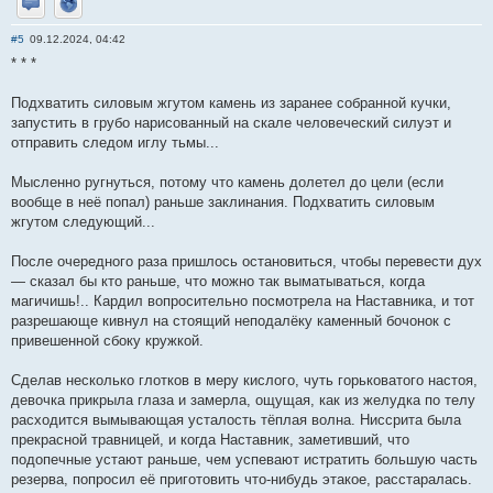
Отправить личное сообщение
Сайт
#5
09.12.2024, 04:42
* * *
Подхватить силовым жгутом камень из заранее собранной кучки,
запустить в грубо нарисованный на скале человеческий силуэт и
отправить следом иглу тьмы...
Мысленно ругнуться, потому что камень долетел до цели (если
вообще в неё попал) раньше заклинания. Подхватить силовым
жгутом следующий...
После очередного раза пришлось остановиться, чтобы перевести дух
— сказал бы кто раньше, что можно так выматываться, когда
магичишь!.. Кардил вопросительно посмотрела на Наставника, и тот
разрешающе кивнул на стоящий неподалёку каменный бочонок с
привешенной сбоку кружкой.
Сделав несколько глотков в меру кислого, чуть горьковатого настоя,
девочка прикрыла глаза и замерла, ощущая, как из желудка по телу
расходится вымывающая усталость тёплая волна. Ниссрита была
прекрасной травницей, и когда Наставник, заметивший, что
подопечные устают раньше, чем успевают истратить большую часть
резерва, попросил её приготовить что-нибудь этакое, расстаралась.