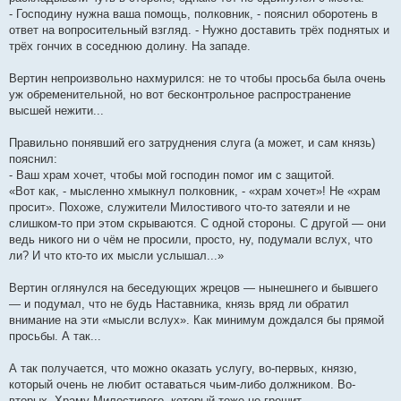
- Господину нужна ваша помощь, полковник, - пояснил оборотень в
ответ на вопросительный взгляд. - Нужно доставить трёх поднятых и
трёх гончих в соседнюю долину. На западе.
Вертин непроизвольно нахмурился: не то чтобы просьба была очень
уж обременительной, но вот бесконтрольное распространение
высшей нежити...
Правильно понявший его затруднения слуга (а может, и сам князь)
пояснил:
- Ваш храм хочет, чтобы мой господин помог им с защитой.
«Вот как, - мысленно хмыкнул полковник, - «храм хочет»! Не «храм
просит». Похоже, служители Милостивого что-то затеяли и не
слишком-то при этом скрываются. С одной стороны. С другой — они
ведь никого ни о чём не просили, просто, ну, подумали вслух, что
ли? И что кто-то их мысли услышал...»
Вертин оглянулся на беседующих жрецов — нынешнего и бывшего
— и подумал, что не будь Наставника, князь вряд ли обратил
внимание на эти «мысли вслух». Как минимум дождался бы прямой
просьбы. А так...
А так получается, что можно оказать услугу, во-первых, князю,
который очень не любит оставаться чьим-либо должником. Во-
вторых, Храму Милостивого, который тоже не грешит