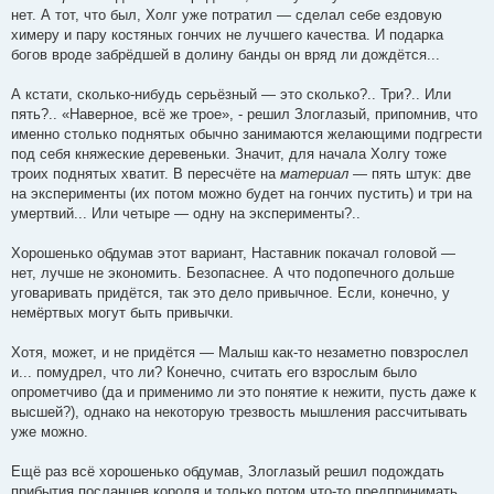
нет. А тот, что был, Холг уже потратил — сделал себе ездовую
химеру и пару костяных гончих не лучшего качества. И подарка
богов вроде забрёдшей в долину банды он вряд ли дождётся...
А кстати, сколько-нибудь серьёзный — это сколько?.. Три?.. Или
пять?.. «Наверное, всё же трое», - решил Злоглазый, припомнив, что
именно столько поднятых обычно занимаются желающими подгрести
под себя княжеские деревеньки. Значит, для начала Холгу тоже
троих поднятых хватит. В пересчёте на
материал
— пять штук: две
на эксперименты (их потом можно будет на гончих пустить) и три на
умертвий... Или четыре — одну на эксперименты?..
Хорошенько обдумав этот вариант, Наставник покачал головой —
нет, лучше не экономить. Безопаснее. А что подопечного дольше
уговаривать придётся, так это дело привычное. Если, конечно, у
немёртвых могут быть привычки.
Хотя, может, и не придётся — Малыш как-то незаметно повзрослел
и... помудрел, что ли? Конечно, считать его взрослым было
опрометчиво (да и применимо ли это понятие к нежити, пусть даже к
высшей?), однако на некоторую трезвость мышления рассчитывать
уже можно.
Ещё раз всё хорошенько обдумав, Злоглазый решил подождать
прибытия посланцев короля и только потом что-то предпринимать...