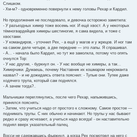
Слишком.
- Хм-м? - одновременно повернули к нему головы Рехар и Кардил.
Но продолжения не последовало, и девочка осторожно заметила:
- У разъездных химер тоже восемь ног. И ещё хвост. А у некоторых
тёмногвардейцев химеры шестиногие, я сама видела, и тоже с
хвостами.
- У командиров, - уточнил Рех, - а ещё у магов и у жрецов. И ног там
на самом деле четыре, а две передние — это лапы. Я спрашивал.
- А... - начала было Кардил, но тут же замолкла, потому что опять
очнулся Тор:
- У нас другие, - буркнул он. - У нас вообще не химеры, а так...
Химерчики. Думаешь, почему Наставник их кошмаром некроманта
назвал? - и не дожидаясь ответа пояснил: - Тупые они. Тупее даже
ходячего трупа, который сам поднялся.
- А зачем тогда?..
Мальчишки переглянулись, после чего Рехар, напыжившись,
принялся пояснять:
- Затем, что учиться надо от простого к сложному. Самое простое —
поднимать трупы. С них обычно и начинают. Но трупы у нас бывают
редко и сразу исчезают, а учиться надо всегда! - он наставительно
поднял вверх указательный палец.
Восси не сдержавшись фыркнул, а когда Рех посмотрел на него с