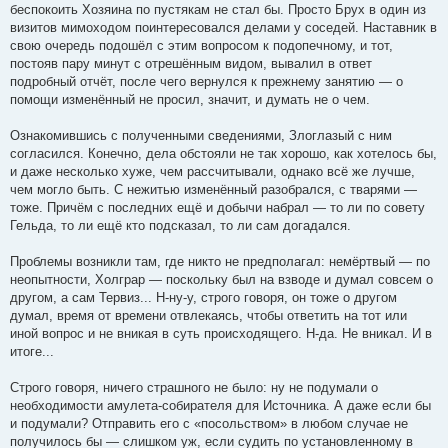
беспокоить Хозяина по пустякам не стал бы. Просто Брух в один из
визитов мимоходом поинтересовался делами у соседей. Наставник в
свою очередь подошёл с этим вопросом к подопечному, и тот,
постояв пару минут с отрешённым видом, вывалил в ответ
подробный отчёт, после чего вернулся к прежнему занятию — о
помощи изменённый не просил, значит, и думать не о чем.
Ознакомившись с полученными сведениями, Злоглазый с ним
согласился. Конечно, дела обстояли не так хорошо, как хотелось бы,
и даже несколько хуже, чем рассчитывали, однако всё же лучше,
чем могло быть. С нежитью изменённый разобрался, с тварями —
тоже. Причём с последних ещё и добычи набрал — то ли по совету
Гельда, то ли ещё кто подсказал, то ли сам догадался.
Проблемы возникли там, где никто не предполагал: немёртвый — по
неопытности, Холграр — поскольку был на взводе и думал совсем о
другом, а сам Тервиз... Н-ну-у, строго говоря, он тоже о другом
думал, время от времени отвлекаясь, чтобы ответить на тот или
иной вопрос и не вникая в суть происходящего. Н-да. Не вникал. И в
итоге...
Строго говоря, ничего страшного не было: ну не подумали о
необходимости амулета-собирателя для Источника. А даже если бы
и подумали? Отправить его с «посольством» в любом случае не
получилось бы — слишком уж, если судить по установленному в