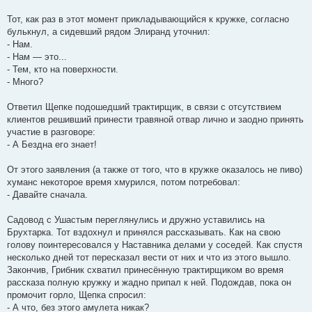
Тот, как раз в этот момент прикладывающийся к кружке, согласно
булькнул, а сидевший рядом Элиранд уточнил:
- Нам.
- Нам — это...
- Тем, кто на поверхности.
- Много?
Ответил Щепке подошедший трактирщик, в связи с отсутствием
клиентов решивший принести травяной отвар лично и заодно принять
участие в разговоре:
- А Бездна его знает!
От этого заявления (а также от того, что в кружке оказалось не пиво)
хуманс некоторое время хмурился, потом потребовал:
- Давайте сначала.
Садовод с Ушастым переглянулись и дружно уставились на
Брухтарка. Тот вздохнул и принялся рассказывать. Как на свою
голову поинтересовался у Наставника делами у соседей. Как спустя
несколько дней тот пересказал вести от них и что из этого вышло.
Закончив, Грибник схватил принесённую трактирщиком во время
рассказа полную кружку и жадно припал к ней. Подождав, пока он
промочит горло, Щепка спросил:
- А что, без этого амулета никак?