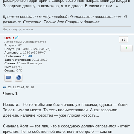
расширению территории в северо-восточном направлении до входа в
Западную долину, а возможно, что и далее. В связи с этим...»
Краткая сводка по международной обстановке и перспективам её
развития. Секретно. Только для Старших братьев.
Да, я зануда, я знаю...
Uksus
Ответи
Автор темы, Администратор
Возраст:
62
1
Репутация:
24909 (+24984/−75)
Лояльность:
1586 (+1586/−0)
Сообщения:
13340
Зарегистрирован:
20.11.2010
С нами:
15 лет 8 месяцев
Имя:
Сергей
Откуда:
СПб
Отправить личное сообщение
Сайт
#2
28.11.2024, 04:10
Часть 1.
Новости... Не то чтобы они были очень уж плохими, однако — были.
То есть имели место. То есть наличествовали. А как говорили
древние, наличие новостей — уже плохая новость...
Сначала Холг — тот лич, что в соседнюю долину отправился - отчёт
прислал. Не по собственной воле, понятное дело — сам он