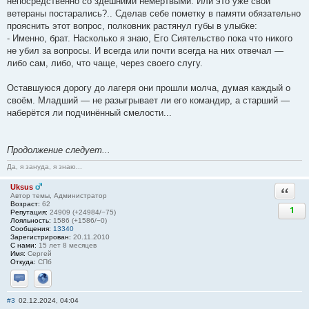
непосредственно со здешними немёртвыми. Или это уже свои
ветераны постарались?.. Сделав себе пометку в памяти обязательно
прояснить этот вопрос, полковник растянул губы в улыбке:
- Именно, брат. Насколько я знаю, Его Сиятельство пока что никого
не убил за вопросы. И всегда или почти всегда на них отвечал —
либо сам, либо, что чаще, через своего слугу.
Оставшуюся дорогу до лагеря они прошли молча, думая каждый о
своём. Младший — не разыгрывает ли его командир, а старший —
наберётся ли подчинённый смелости...
Продолжение следует...
Да, я зануда, я знаю...
Uksus
Ответи
Автор темы, Администратор
Возраст:
62
1
Репутация:
24909 (+24984/−75)
Лояльность:
1586 (+1586/−0)
Сообщения:
13340
Зарегистрирован:
20.11.2010
С нами:
15 лет 8 месяцев
Имя:
Сергей
Откуда:
СПб
Отправить личное сообщение
Сайт
#3
02.12.2024, 04:04