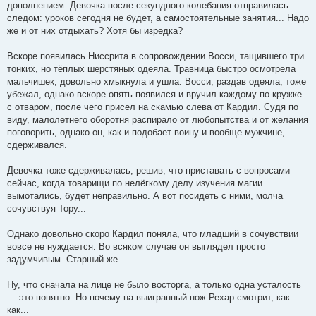
дополнением. Девочка после секундного колебания отправилась
следом: уроков сегодня не будет, а самостоятельные занятия... Надо
же и от них отдыхать? Хотя бы изредка?
Вскоре появилась Ниссрита в сопровождении Восси, тащившего три
тонких, но тёплых шерстяных одеяла. Травница быстро осмотрела
мальчишек, довольно хмыкнула и ушла. Восси, раздав одеяла, тоже
убежал, однако вскоре опять появился и вручил каждому по кружке
с отваром, после чего присел на скамью слева от Кардил. Судя по
виду, малолетнего оборотня распирало от любопытства и от желания
поговорить, однако он, как и подобает воину и вообще мужчине,
сдерживался.
Девочка тоже сдерживалась, решив, что приставать с вопросами
сейчас, когда товарищи по нелёгкому делу изучения магии
вымотались, будет неправильно. А вот посидеть с ними, молча
сочувствуя Тору...
Однако довольно скоро Кардил поняла, что младший в сочувствии
вовсе не нуждается. Во всяком случае он выглядел просто
задумчивым. Старший же...
Ну, что сначала на лице не было восторга, а только одна усталость
— это понятно. Но почему на выигранный нож Рехар смотрит, как...
как...