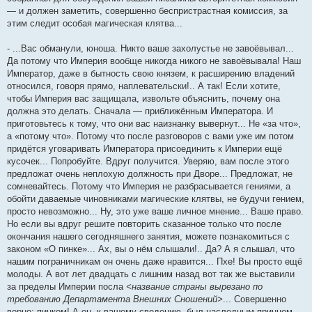
— и должен заметить, совершенно беспристрастная комиссия, за
этим следит особая магическая клятва...
- ...Вас обманули, юноша. Никто ваше захолустье не завоёвывал...
Да потому что Империя вообще никогда никого не завоёвывала! Наш
Император, даже в бытность свою князем, к расширению владений
относился, говоря прямо, наплевательски!.. А так! Если хотите,
чтобы Империя вас защищала, извольте объяснить, почему она
должна это делать. Сначала — приближённым Императора. И
приготовьтесь к тому, что они вас наизнанку вывернут... Не «за что»,
а «потому что». Потому что после разговоров с вами уже им потом
придётся уговаривать Императора присоединить к Империи ещё
кусочек... Попробуйте. Вдруг получится. Уверяю, вам после этого
предложат очень неплохую должность при Дворе... Предложат, не
сомневайтесь. Потому что Империя не разбрасывается гениями, а
обойти даваемые чиновниками магические клятвы, не будучи гением,
просто невозможно... Ну, это уже ваше личное мнение... Ваше право.
Но если вы вдруг решите повторить сказанное только что после
окончания нашего сегодняшнего занятия, можете познакомиться с
законом «О пинке»... Ах, вы о нём слышали!.. Да? А я слышал, что
нашим пограничникам он очень даже нравится... Пхе! Вы просто ещё
молоды. А вот лет двадцать с лишним назад вот так же выставили
за пределы Империи посла
<название страны вырезано по
требованию Департамента Внешних Сношений>
... Совершенно
верно: пинком! А он, к вашему сведению, был наследным принцем...