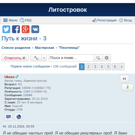
Литостровок
Меню
FAQ
Регистрация
Вход
Путь к жизни - 3
Список разделов
Мастерская
"Песочница"
Ответить
1
2
3
4
5
6
Первое новое сообщение
• 106 сообщений
Uksus
Ответи
Автор темы, Администратор
Возраст:
62
2
Репутация:
24909 (+24984/−75)
Лояльность:
1586 (+1586/−0)
Сообщения:
13340
Зарегистрирован:
20.11.2010
С нами:
15 лет 8 месяцев
Имя:
Сергей
Откуда:
СПб
Отправить личное сообщение
Сайт
#1
25.11.2024, 05:55
Я не обещаю частых прод. Я не обещаю регулярных прод. Я даже