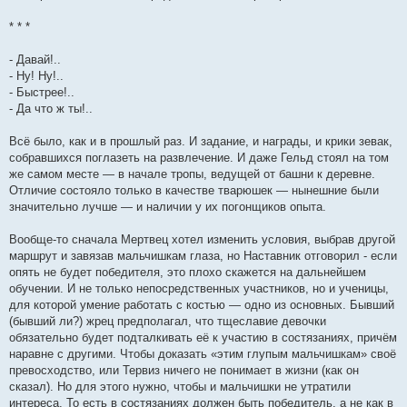
* * *
- Давай!..
- Ну! Ну!..
- Быстрее!..
- Да что ж ты!..
Всё было, как и в прошлый раз. И задание, и награды, и крики зевак,
собравшихся поглазеть на развлечение. И даже Гельд стоял на том
же самом месте — в начале тропы, ведущей от башни к деревне.
Отличие состояло только в качестве тварюшек — нынешние были
значительно лучше — и наличии у их погонщиков опыта.
Вообще-то сначала Мертвец хотел изменить условия, выбрав другой
маршрут и завязав мальчишкам глаза, но Наставник отговорил - если
опять не будет победителя, это плохо скажется на дальнейшем
обучении. И не только непосредственных участников, но и ученицы,
для которой умение работать с костью — одно из основных. Бывший
(бывший ли?) жрец предполагал, что тщеславие девочки
обязательно будет подталкивать её к участию в состязаниях, причём
наравне с другими. Чтобы доказать «этим глупым мальчишкам» своё
превосходство, или Тервиз ничего не понимает в жизни (как он
сказал). Но для этого нужно, чтобы и мальчишки не утратили
интереса. То есть в состязаниях должен быть победитель, а не как в