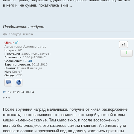
в него и, не сумев, покатилась вниз...
Продолжение следует...
Да, я зануда, я знаю...
Uksus
Ответи
Автор темы, Администратор
Возраст:
62
1
Репутация:
24909 (+24984/−75)
Лояльность:
1586 (+1586/−0)
Сообщения:
13340
Зарегистрирован:
20.11.2010
С нами:
15 лет 8 месяцев
Имя:
Сергей
Откуда:
СПб
Отправить личное сообщение
Сайт
#6
12.12.2024, 04:04
* * *
После вручения наград мальчишки, получив от князя распоряжение
отдыхать, не сговариваясь отправились к стоящей у южной стены
башни каменной скамье. Там было тихо, и после восторженных
воплей болельщиков это казалось самым главным. А тёплые лучи
осеннего солнца и прекрасный вид на долину являлись приятным