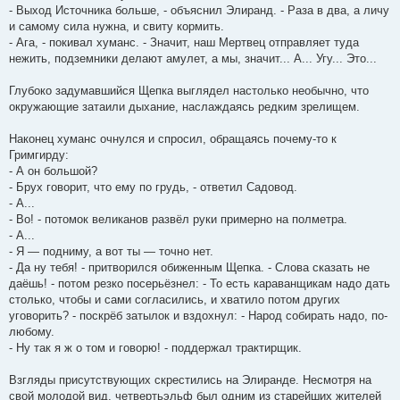
- Выход Источника больше, - объяснил Элиранд. - Раза в два, а личу
и самому сила нужна, и свиту кормить.
- Ага, - покивал хуманс. - Значит, наш Мертвец отправляет туда
нежить, подземники делают амулет, а мы, значит... А... Угу... Это...
Глубоко задумавшийся Щепка выглядел настолько необычно, что
окружающие затаили дыхание, наслаждаясь редким зрелищем.
Наконец хуманс очнулся и спросил, обращаясь почему-то к
Гримгирду:
- А он большой?
- Брух говорит, что ему по грудь, - ответил Садовод.
- А...
- Во! - потомок великанов развёл руки примерно на полметра.
- А...
- Я — подниму, а вот ты — точно нет.
- Да ну тебя! - притворился обиженным Щепка. - Слова сказать не
даёшь! - потом резко посерьёзнел: - То есть караванщикам надо дать
столько, чтобы и сами согласились, и хватило потом других
уговорить? - поскрёб затылок и вздохнул: - Народ собирать надо, по-
любому.
- Ну так я ж о том и говорю! - поддержал трактирщик.
Взгляды присутствующих скрестились на Элиранде. Несмотря на
свой молодой вид, четвертьэльф был одним из старейших жителей