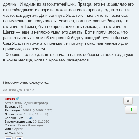
долины. И одним из авторитетнейших. Правда, это не избавляло его
от необходимости спорить, доказывая свою правоту, однако не так
часто, как другим. Да и заткнуть Ушастого - мол, что ты, вьюнош,
понимаешь - не получалось. Наконец, под настроение Элиранд, в
отличие от Грима, был не прочь почесать языком, а в отличие от
Щепки — ещё и неплохо умел это делать. Вот и получилось, что
рассказывать людям об очередной беде у соседей лучше бы ему.
Сам Ушастый тоже это понимал, и потому, помолчав немного для
приличия, согласился:
- Хорошо. Только давайте сначала наших соберём, а всех тогда уже
в конце месяца, когда с урожаем разберёмся.
Продолжение следует...
Да, я зануда, я знаю...
Uksus
Ответи
Автор темы, Администратор
Возраст:
62
1
Репутация:
24909 (+24984/−75)
Лояльность:
1586 (+1586/−0)
Сообщения:
13340
Зарегистрирован:
20.11.2010
С нами:
15 лет 8 месяцев
Имя:
Сергей
Откуда:
СПб