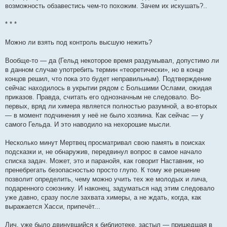
возможность обзавестись чем-то похожим. Зачем их искушать?..
* * *
Можно ли взять под контроль высшую нежить?
Вообще-то — да (Гельд некоторое время раздумывал, допустимо ли
в данном случае употребить термин «теоретически», но в конце
концов решил, что пока это будет неправильным). Подтверждение
сейчас находилось в укрытии рядом с Большими Ослами, ожидая
приказов. Правда, считать его однозначным не следовало. Во-
первых, вряд ли химера является полностью разумной, а во-вторых
— в момент подчинения у неё не было хозяина. Как сейчас — у
самого Гельда. И это наводило на нехорошие мысли.
Несколько минут Мертвец просматривал свою память в поисках
подсказки и, не обнаружив, передвинул вопрос в самое начало
списка задач. Может, это и паранойя, как говорит Наставник, но
пренебрегать безопасностью просто глупо. К тому же решение
позволит определить, чему можно учить тех же молодых и лича,
подаренного союзнику. И наконец, задуматься над этим следовало
уже давно, сразу после захвата химеры, а не ждать, когда, как
выражается Хасси, припечёт...
Лич, уже было двинувшийся к библиотеке, застыл — пришедшая в