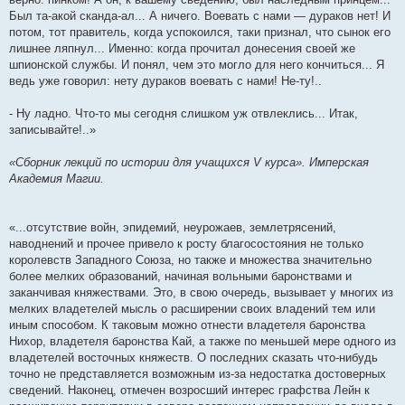
Был та-акой сканда-ал... А ничего. Воевать с нами — дураков нет! И
потом, тот правитель, когда успокоился, таки признал, что сынок его
лишнее ляпнул... Именно: когда прочитал донесения своей же
шпионской службы. И понял, чем это могло для него кончиться... Я
ведь уже говорил: нету дураков воевать с нами! Не-ту!..
- Ну ладно. Что-то мы сегодня слишком уж отвлеклись... Итак,
записывайте!..»
«Сборник лекций по истории для учащихся V курса». Имперская
Академия Магии.
«...отсутствие войн, эпидемий, неурожаев, землетрясений,
наводнений и прочее привело к росту благосостояния не только
королевств Западного Союза, но также и множества значительно
более мелких образований, начиная вольными баронствами и
заканчивая княжествами. Это, в свою очередь, вызывает у многих из
мелких владетелей мысль о расширении своих владений тем или
иным способом. К таковым можно отнести владетеля баронства
Нихор, владетеля баронства Кай, а также по меньшей мере одного из
владетелей восточных княжеств. О последних сказать что-нибудь
точно не представляется возможным из-за недостатка достоверных
сведений. Наконец, отмечен возросший интерес графства Лейн к