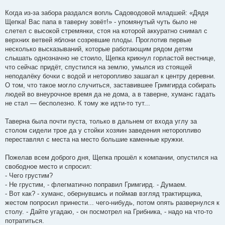
Когда из-за забора раздался вопль Садоводовой младшей: «Дядя
Щепка! Вас папа в таверну зовёт!» - упомянутый чуть было не
слетел с высокой стремянки, стоя на которой аккуратно снимал с
верхних ветвей яблони созревшие плоды. Проглотив первые
несколько высказываний, которые работающим рядом детям
слышать однозначно не стоило, Щепка крикнул горластой вестнице,
что сейчас придёт, спустился на землю, умылся из стоящей
неподалёку бочки с водой и неторопливо зашагал к центру деревни.
О том, что такое могло случиться, заставившее Гримгирда собирать
людей во внеурочное время да не дома, а в таверне, хуманс гадать
не стал — бесполезно. К тому же идти-то тут...
Таверна была почти пуста, только в дальнем от входа углу за
столом сидели трое да у стойки хозяин заведения неторопливо
переставлял с места на место большие каменные кружки.
Пожелав всем доброго дня, Щепка прошёл к компании, опустился на
свободное место и спросил:
- Чего грустим?
- Не грустим, - флегматично поправил Гримгирд. - Думаем.
- Вот как? - хуманс, обернувшись и поймав взгляд трактирщика,
жестом попросил принести... чего-нибудь, потом опять развернулся к
столу. - Дайте угадаю, - он посмотрел на Грибника, - надо на что-то
потратиться.