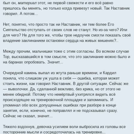
был он,
материал
этот, не первой свежести и его всё равно
пришлось бы менять, но только когда привезут новый. Так Наставник
говорил. А потом...
Нет, понятно, что просто так ни Наставник, ни тем более Его
Сиятельство отступать от своих слов не станут. Но из-за чего? Или
для чего? Не для того же, чтобы трое недоучек смогли показать своё
владение заклинанием остановки сердца на живых мишенях?..
Между прочим, мальчишки тоже с этим согласны. Во всяком случае
Тор, высказавшийся в том смысле, что это заклинание можно было и
на баранах опробовать. Значит...
Очередной камень выпал из жгута раньше времени, и Кардил
поняла, что слишком уж ушла в себя — ошибка, которая может
стоить жизни, как говорил Наставник. В другой ситуации. Сейчас же
— выволочки. Да, сделанной вежливо, без крика, но от этого не
менее обидной. Потому что немёртвый ухитрялся видеть всё
происходящее на тренировочной площадке и запоминать. И
упоминал обо всех допущенных ошибках при разборе в конце
занятия, если, конечно, не поправлял и не подсказывал сразу.
Сейчас не сказал, значит...
Тяжело вздохнув, девочка усилием воли выбросила из головы все
посторонние мысли и сосредоточилась на тренировке...