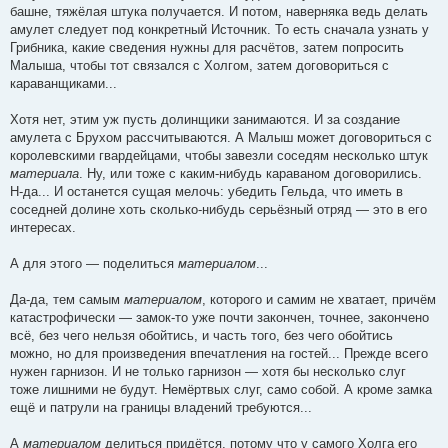
башне, тяжёлая штука получается. И потом, наверняка ведь делать
амулет следует под конкретный Источник. То есть сначала узнать у
Грибника, какие сведения нужны для расчётов, затем попросить
Малыша, чтобы тот связался с Холгом, затем договориться с
караванщиками...
Хотя нет, этим уж пусть долинщики занимаются. И за создание
амулета с Брухом рассчитываются. А Малыш может договориться с
королевскими гвардейцами, чтобы завезли соседям несколько штук
материала
. Ну, или тоже с каким-нибудь караваном договорились.
Н-да... И останется сущая мелочь: убедить Гельда, что иметь в
соседней долине хоть сколько-нибудь серьёзный отряд — это в его
интересах.
А для этого — поделиться
материалом
...
Да-да, тем самым
материалом
, которого и самим не хватает, причём
катастрофически — замок-то уже почти закончен, точнее, закончено
всё, без чего нельзя обойтись, и часть того, без чего обойтись
можно, но для произведения впечатления на гостей... Прежде всего
нужен гарнизон. И не только гарнизон — хотя бы несколько слуг
тоже лишними не будут. Немёртвых слуг, само собой. А кроме замка
ещё и патрули на границы владений требуются...
А
материалом
делиться придётся, потому что у самого Холга его