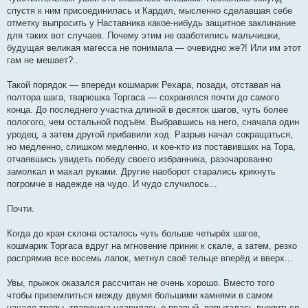
спустя к ним присоединилась и Кардил, мысленно сделавшая себе
отметку выпросить у Наставника какое-нибудь защитное заклинание
для таких вот случаев. Почему этим не озаботились мальчишки,
будущая великая магесса не понимала — очевидно же?! Или им этот
гам не мешает?..
Такой порядок — впереди кошмарик Рехара, позади, отставая на
полтора шага, тварюшка Торгаса — сохранялся почти до самого
конца. До последнего участка длиной в десяток шагов, чуть более
пологого, чем остальной подъём. Выбравшись на него, сначала один
уродец, а затем другой прибавили ход. Разрыв начал сокращаться,
но медленно, слишком медленно, и кое-кто из поставивших на Тора,
отчаявшись увидеть победу своего избранника, разочарованно
замолкал и махал руками. Другие наоборот старались крикнуть
погромче в надежде на чудо. И чудо случилось...
Почти.
Когда до края склона осталось чуть больше четырёх шагов,
кошмарик Торгаса вдруг на мгновение приник к скале, а затем, резко
распрямив все восемь лапок, метнул своё тельце вперёд и вверх...
Увы, прыжок оказался рассчитан не очень хорошо. Вместо того
чтобы приземлиться между двумя большими камнями в самом
начале тропы, тварюшка ударилась о правый, попыталась вцепиться