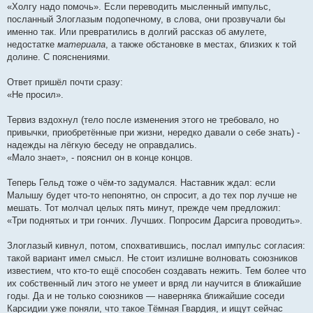
«Холгу надо помочь». Если переводить мысленный импульс,
посланный Злоглазым подопечному, в слова, они прозвучали бы
именно так. Или превратились в долгий рассказ об амулете,
недостатке
материала
, а также обстановке в местах, близких к той
долине. С пояснениями.
Ответ пришёл почти сразу:
«Не просил».
Тервиз вздохнул (тело после изменения этого не требовало, но
привычки, приобретённые при жизни, нередко давали о себе знать) -
надежды на лёгкую беседу не оправдались.
«Мало знает», - пояснил он в конце концов.
Теперь Гельд тоже о чём-то задумался. Наставник ждал: если
Малышу будет что-то непонятно, он спросит, а до тех пор лучше не
мешать. Тот молчал целых пять минут, прежде чем предложил:
«Три поднятых и три гончих. Лучших. Попросим Дарсига проводить».
Злоглазый кивнул, потом, спохватившись, послал импульс согласия:
такой вариант имел смысл. Не стоит излишне волновать союзников
известием, что кто-то ещё способен создавать нежить. Тем более что
их собственный лич этого не умеет и вряд ли научится в ближайшие
годы. Да и не только союзников — наверняка ближайшие соседи
Карсидии уже поняли, что такое Тёмная Гвардия, и ищут сейчас