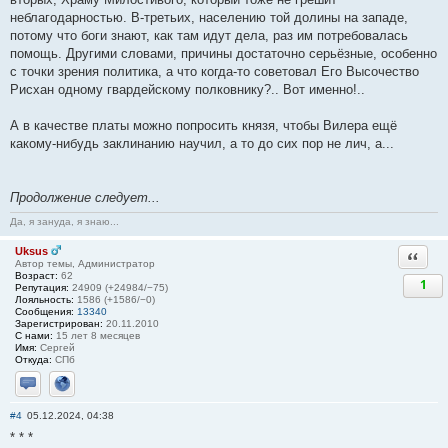
неблагодарностью. В-третьих, населению той долины на западе,
потому что боги знают, как там идут дела, раз им потребовалась
помощь. Другими словами, причины достаточно серьёзные, особенно
с точки зрения политика, а что когда-то советовал Его Высочество
Рисхан одному гвардейскому полковнику?.. Вот именно!..
А в качестве платы можно попросить князя, чтобы Вилера ещё
какому-нибудь заклинанию научил, а то до сих пор не лич, а...
Продолжение следует...
Да, я зануда, я знаю...
Uksus
Ответи
Автор темы, Администратор
Возраст:
62
1
Репутация:
24909 (+24984/−75)
Лояльность:
1586 (+1586/−0)
Сообщения:
13340
Зарегистрирован:
20.11.2010
С нами:
15 лет 8 месяцев
Имя:
Сергей
Откуда:
СПб
Отправить личное сообщение
Сайт
#4
05.12.2024, 04:38
* * *