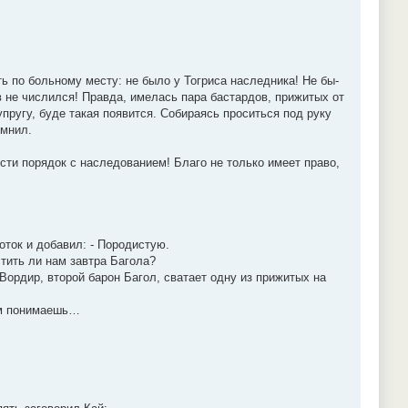
ь по больному месту: не было у Тогриса наследника! Не бы-
в не числился! Правда, имелась пара бастардов, прижитых от
ругу, буде такая появится. Собираясь проситься под руку
омнил.
сти порядок с наследованием! Благо не только имеет право,
лоток и добавил: - Породистую.
стить ли нам завтра Багола?
Вордир, второй барон Багол, сватает одну из прижитых на
сам понимаешь…