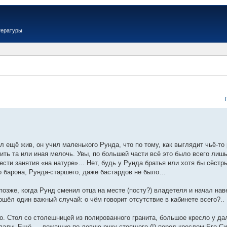
тературы
ыл ещё жив, он учил маленького Рунда, что по тому, как выглядит чьё-то
ить та или иная мелочь. Увы, по большей части всё это было всего лишь
вести занятия «на натуре»… Нет, будь у Рунда братья или хотя бы сёст
о барона, Рунда-старшего, даже бастардов не было…
 позже, когда Рунд сменил отца на месте (посту?) владетеля и начал на
ошёл один важный случай: о чём говорит отсутствие в кабинете всего?..
но. Стол со столешницей из полированного гранита, большое кресло у да
вали. Ещё — лежащие по левую руку стоящего (!) перед креслом Его Сия