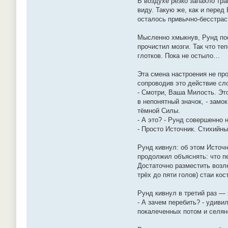
В воздухе резко запахло тр
виду. Такую же, как и перед
осталось привычно-бесстра
Мысленно хмыкнув, Рунд пос
прочистил мозги. Так что т
глотков. Пока не остыло…
Эта смена настроения не про
сопроводив это действие сл
- Смотри, Ваша Милость. Это
в непонятный значок, - замо
тёмной Силы.
- А это? - Рунд совершенно 
- Просто Источник. Стихийн
Рунд кивнул: об этом Источн
продолжил объяснять: что пе
Достаточно разместить возл
трёх до пяти голов) стаи к
Рунд кивнул в третий раз — 
- А зачем перебить? - удиви
покалеченных потом и селян