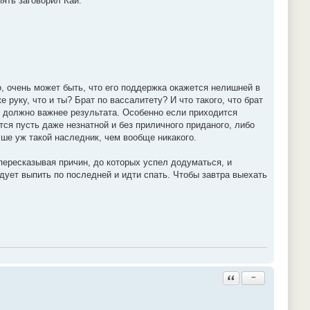
пять заговорил Кай:
о, очень может быть, что его поддержка окажется нелишней в
е руку, что и ты? Брат по вассалитету? И что такого, что брат
 должно важнее результата. Особенно если приходится
ся пусть даже незнатной и без приличного приданого, либо
чше уж такой наследник, чем вообще никакого.
пересказывая причин, до которых успел додуматься, и
дует выпить по последней и идти спать. Чтобы завтра выехать
Ответить с цитатой
−