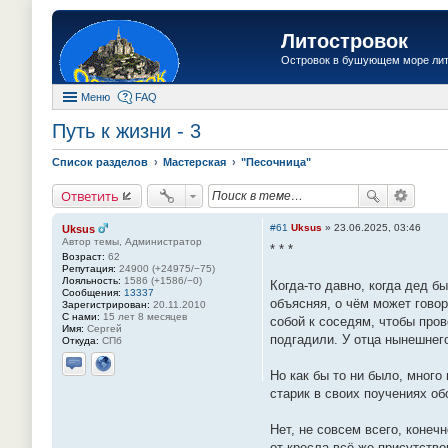
Литостровок
Островок в бушующем море ли
Меню
FAQ
Путь к жизни - 3
Список разделов
Мастерская
"Песочница"
Ответить
#61
Uksus
»
23.06.2025, 03:46
Uksus
Автор темы, Администратор
* * *
Возраст:
62
Репутация:
24900 (+24975/−75)
Лояльность:
1586 (+1586/−0)
Когда-то давно, когда дед б
Сообщения:
13337
объясняя, о чём может говор
Зарегистрирован:
20.11.2010
С нами:
15 лет 8 месяцев
собой к соседям, чтобы про
Имя:
Сергей
подгадили. У отца нынешнег
Откуда:
СПб
Но как бы то ни было, много
Отправить личное сообщение
Сайт
старик в своих поучениях об
Нет, не совсем всего, конеч
от кресла всё же присутство