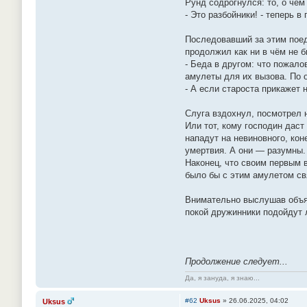
Рунд содрогнулся: то, о чё
- Это разбойники! - теперь в
Последовавший за этим поед
продолжил как ни в чём не 
- Беда в другом: что пожало
амулеты для их вызова. По о
- А если староста прикажет н
Слуга вздохнул, посмотрел 
Или тот, кому господин даст
нападут на невиновного, кон
умертвия. А они — разумны.
Наконец, что своим первым 
было бы с этим амулетом св
Внимательно выслушав объяс
покой дружинники подойдут 
Продолжение следует...
Да, я зануда, я знаю...
#62
Uksus
»
26.06.2025, 04:02
Uksus