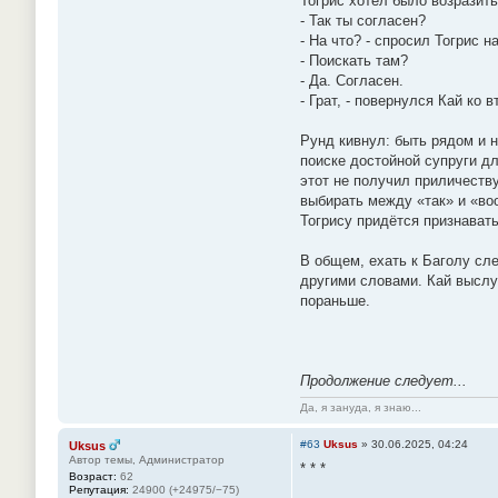
Тогрис хотел было возразить
- Так ты согласен?
- На что? - спросил Тогрис н
- Поискать там?
- Да. Согласен.
- Грат, - повернулся Кай ко 
Рунд кивнул: быть рядом и н
поиске достойной супруги для
этот не получил приличеств
выбирать между «так» и «во
Тогрису придётся признавать
В общем, ехать к Баголу сле
другими словами. Кай выслуш
пораньше.
Продолжение следует...
Да, я зануда, я знаю...
#63
Uksus
»
30.06.2025, 04:24
Uksus
Автор темы, Администратор
* * *
Возраст:
62
Репутация:
24900 (+24975/−75)