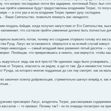
ому, что вопрос последовал почти без задержки, почтенный Лагус был гот
ные пройти
изменение
будут предоставлены владением Тогрис, то получ
мере — в этот раз и если владение Тогрис примет руку господина.
ль. - Ваше Сиятельство, позвольте покинуть вас ненадолго.
м поодаль бойцам, когда получил напутствие от Его Сиятельства, выска
 напоминает, что согласие пройти
изменение
должно быть полностью до
тересно выяснять потом, почему его создание оторвало голову его вас
тва Рунд. Лагус же остановился, обернулся и на всякий случай кивнул:
етверо немолодых — самый младший явно разменял пятый десяток — хум
оворил. Пообещав, что превратившись в нежить, они вернутся, чтобы за
выругаться: ведь как всё просто! Не одиноких надо было уговаривать, а 
ичие от Тогриса, опасность не рядом, а где-то там. Да и неизвестно точ
от Рунда, на которого многие подданные до сих пор смотрят, как на ма
во закончил осмотр добровольцев, стремительно шагнул вперёд и, как 
ятым...
адумчиво проговорил Лагус, владетель Тогрис, рассматривая содержимое
 вассалов — то призвал. Почему так? - он по очереди посмотрел на при