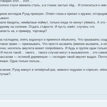
м говорил этот… этот…
 голосе слуги звенела сталь, а в глазах застыл лёд. - И относиться к ни
инок взглядов Рунд проиграл. Отвёл глаза и припал к кружке, отгороди
бывало:
вали бандиты, немёртвые поймут, только когда те начнут убивать. А эт
дному на селение. Отдать старосте. И пусть зовёт, случись что.
апасть на, к примеру, торговца?
на господина, опять вздохнул и принялся объяснять. Что
приказать
созд
 такое право — приказывать. Что просто
вызвать
(именно
вызвать
, а н
ечно, носитель амулета может попробовать. И будь в группе одни только
 И после такой… такого… такого случая могут и вызывателя… это самое
вассалам — ослиной деревеньке — господин такой амулет выдал. Полтора
язано. Одна только польза…
нения, Рунд кивнул в четвёртый раз, немного подумал и спросил, обя
лучше?..