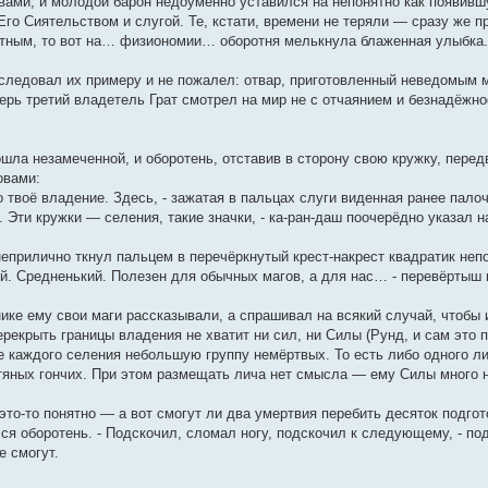
авами, и молодой барон недоумённо уставился на непонятно как появив
 Его Сиятельством и слугой. Те, кстати, времени не теряли — сразу же
стным, то вот на… физиономии… оборотня мелькнула блаженная улыбка.
ледовал их примеру и не пожалел: отвар, приготовленный неведомым ма
еперь третий владетель Грат смотрел на мир не с отчаянием и безнадёж
шла незамеченной, и оборотень, отставив в сторону свою кружку, пере
овами:
 твоё владение. Здесь, - зажатая в пальцах слуги виденная ранее пало
к. Эти кружки — селения, такие значки, - ка-ран-даш поочерёдно указал 
неприлично ткнул пальцем в перечёркнутый крест-накрест квадратик неп
ый. Средненький. Полезен для обычных магов, а для нас… - перевёртыш 
ике ему свои маги рассказывали, а спрашивал на всякий случай, чтобы 
рекрыть границы владения не хватит ни сил, ни Силы (Рунд, и сам это п
е каждого селения небольшую группу немёртвых. То есть либо одного ли
остяных гончих. При этом размещать лича нет смысла — ему Силы много 
это-то понятно — а вот смогут ли два умертвия перебить десяток подго
лся оборотень. - Подскочил, сломал ногу, подскочил к следующему, - по
е смогут.