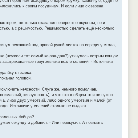
шуюся перед ним исходящую паром кружку. Каменную, судя по
 приложились к своим посудинам. И если лицо сюзерена
стером, не только оказался невероятно вкусным, но и
ностью, а с решимостью. Решимостью сделать ещё несколько
двинул лежавший под правой рукой листок на середину стола,
чка (неужели тот самый ка-ран-даш?) уткнулась острым концом
на заштрихованные треугольники возле селений, - Источники
одалёку от замка.
покачал головой.
исключить неясности. Слуга же, немного помолчав,
онимавший, кивнул опять), и что это в общем-то и не нужно.
ча, либо двух умертвий, либо одного умертвия и малой (от
надо, Источники у селений столько не выдают.
товленных бойцов?
думал секунду и добавил: - Или перекусил. А повязать