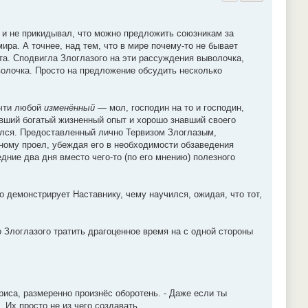
 и не прикидывал, что можно предложить союзникам за
ра. А точнее, над тем, что в мире почему-то не бывает
та. Сподвигла Злоглазого на эти рассуждения выволочка,
ыволочка. Просто на предложение обсудить несколько
очти любой
изменённый
— мол, господин на то и господин,
мевший богатый жизненный опыт и хорошо знавший своего
лся. Предоставленный лично Тервизом Злоглазым,
ому проел, убеждая его в необходимости обзаведения
ние два дня вместо чего-то (по его мнению) полезного
о демонстрирует Наставнику, чему научился, ожидая, что тот,
ло Злоглазого тратить драгоценное время на с одной стороны
гриса, размеренно произнёс оборотень. - Даже если ты
 Их просто не из чего создавать.