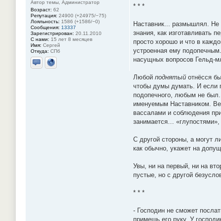
Автор темы, Администратор
* * *
Возраст:
62
Репутация:
24900 (+24975/−75)
Лояльность:
1586 (+1586/−0)
Наставник... размышлял. Не
Сообщения:
13337
знания, как изготавливать п
Зарегистрирован:
20.11.2010
С нами:
15 лет 8 месяцев
просто хорошо и что в кажд
Имя:
Сергей
устроенная ему подопечным. 
Откуда:
СПб
насущных вопросов Гельд-мл
Отправить личное сообщение
Сайт
Любой
поднятый
отнёсся бы 
чтобы думы думать. И если г
подопечного, любым не был
именуемым Наставником. Вед
вассалами и соблюдения при
занимается… «глупостями»,
С другой стороны, а могут л
как обычно, укажет на допу
Увы, ни на первый, ни на вт
пустые, но с другой безусло
* * *
- Господин не сможет послат
примешь его руку. У господи