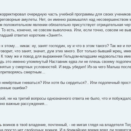
 корректировал очередную часть учебной программы для своих учеников
ереговорные амулеты. Нет, он именно размышлял над несовершенством ми
ом положительном явлении обязательно присутствует отрицательная чер
То есть, конечно, не совсем выволочка. Или, если точно, совсем не в
адший ответил коротким «Занят!».
к этому… никак: ну, занят господин, ну и что в этом такого? Так же и п
оворит, что занят, значит, дум этих много. Вот только бывший жрец, и
. К тому же и повод для выражения Гельдом-младшим недовольства име
ь это именно упомянутый Наставник едва ли не плешь своему подопечн
нятых у смертных условностей. И ведь убедил! Из-за чего Малыш послед
 притворяясь смертным…
и немёртвые гневаться? Или хотя бы сердиться?.. Или подопечный прост
щенные ошибки?
орой, ни на третий вопросы однозначного ответа не было, что и побужда
вно важные рассуждения...
ь воинов в твоё владение, почтенный, - не мигая глядя на владетеля То
на просто нет свободных воинов. И в ближайшее время вряд ли появятся.