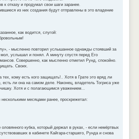
ов к отказу и продумал свои шаги заранее.
ившиеся из них создания будут отправлены в это владение
занное, как водится, слугой:
бровольным!
салу», - мысленно повторил услышанное однажды стоявший за
 мол, услышал и понял. А минуту спустя перед Его
ансов. Совершенно, как мысленно отметил Рунд, спокойно.
щищать. Своих.
тех, кому есть кого защищать!.. Хотя в Грате это вряд ли
но, есть ли она на самом деле. Наконец, владетель Тогриса уже
льчишку. Хотя и с полагающимся уважением...
и несколькими месяцами ранее, проскрежетал:
 оловянного кубка, который держал в руках, - если немёртвых
сутствовавших в кабинете Кайгара-старшего, Рунда и снова