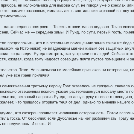
 прибора, ни колокольчика для вызова слуг, не говоря уже о креслах ил
инете, помимо названных, имелись лишь светильники странной вытянут
прямоугольник.
т только недавно построен… То есть относительно недавно. Точно сказат
сени. Сейчас же — середина зимы. И Рунд, по сути, первый гость, прин
если предположить, что и в остальных помещениях замка такая же беда с
рямиком на Источнике!) не владеющим магией живым без защитных амулет
снил, когда водил Рунда смотреть, как устроили его людей. Сейчас это
стя, ожидая, когда тому надоест созерцать почти пустое помещение и он,
тельство. Тоже. Не выказывая ни малейших признаков ни нетерпения, н
ёл уже все грани приличия!
ы самобичевания третьему барону Грат оказалось не суждено: сначала 
поспешно отвешенный поклон, указал растерявшемуся вассалу место по 
льства, вставший напротив Рунда, по левую руку от своего господина,
ожалеет, что пришлось оторвать тебя от дел, однако по мнению нашего
одумал, что сюзерен проявляет излишнюю осторожность. Потом вспомнил
тила тоска. От бессилия: если Дуболесье начнёт разбойничать, Грату н
 не получилось. И опять. И…