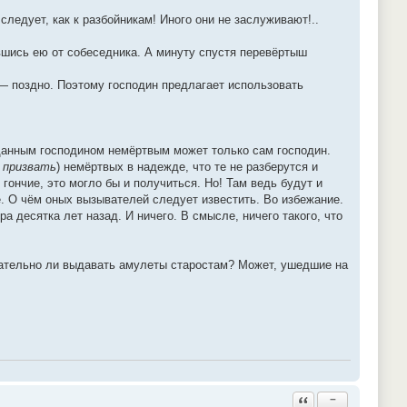
м следует, как к разбойникам! Иного они не заслуживают!..
вшись ею от собеседника. А минуту спустя перевёртыш
о — поздно. Поэтому господин предлагает использовать
анным господином немёртвым может только сам господин.
е
призвать
) немёртвых в надежде, что те не разберутся и
 гончие, это могло бы и получиться. Но! Там ведь будут и
. О чём оных вызывателей следует известить. Во избежание.
 десятка лет назад. И ничего. В смысле, ничего такого, что
зательно ли выдавать амулеты старостам? Может, ушедшие на
Ответить с цитатой
−