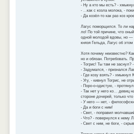
- Ну а кто мы есть? - хмыкну
- ...как с козла молока, - пок
- Да козёл-то как раз коз кр
Лагус поморщился. То ли на
ло! По той причине, что оны
одной молодой вдовы, но — 
князя Гельда, Лагус об этом
Хотя почему неизвестно? Как
но и обязан. Потребовать. П
- Тогрис! Ты там не заснул?
- Задумался, - признался Ла
- Где козу взять? - хмыкнул 
- Угу, - кивнул Тогрис, не о
- Поро-о-одистую, - протяну
- Так нет у него ко… девиц 
стороне дочерей, только что
- У него — нет, - философс
- Да и боги с ним!
- Свет, - поправил молчавший
- Что? - повернулся к нему Л
- Свет с ним, не боги, - скр