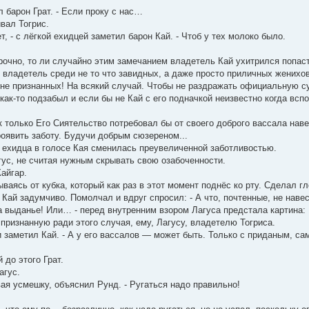
л барон Грат. - Если проку с нас…
ивал Тогрис.
оет, - с лёгкой ехидцей заметил барон Кай. - Чтоб у тех молоко было.
рочно, то ли случайно этим замечанием владетель Кай ухитрился попаст
й владетель среди не то что завидных, а даже просто приличных женихо
не признанных! На всякий случай. Чтобы не раздражать официальную суп
 как-то подзабыл и если бы не Кай с его подначкой неизвестно когда всп
 только Его Сиятельство потребовал бы от своего доброго вассала наве
роявить заботу. Будучи добрым сюзереном...
 - ехидца в голосе Кая сменилась преувеличенной заботливостью.
гус, не считая нужным скрывать свою озабоченности.
Кайгар.
трываясь от кубка, который как раз в этот момент поднёс ко рту. Сделал г
л Кай задумчиво. Помолчал и вдруг спросил: - А что, почтенные, не наве
на выданье! Или… - перед внутренним взором Лагуса предстала картина: 
 признанную ради этого случая, ему, Лагусу, владетелю Тогриса.
ки заметил Кай. - А у его вассалов — может быть. Только с приданым, 
 до этого Грат.
агус.
ывая усмешку, объяснил Рунд. - Ругаться надо правильно!