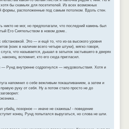
и хотя бы скамьях для посетителей. Из всех возможных
ой формы, расположенные под самым потолком. Вдоль стен.
ь никто не мог, но предполагали, что последний камень был
ятый Его Сиятельством в новом доме..
 обстановкой. Это — и ещё то, что из-за высокого уровня
ов (коих в наличии всего четыре штуки), мягко говоря,
т слуга, что называется, дышал в затылок застывшего в дверях
 наконец, вспомнит, кто его сюда пригласил.
и — Рунд внутренне содрогнулся — неудовольствия. Хотя и
слуга напомнил о себе вежливым покашливанием, а затем и
правую руку от себя. Ну а потом стало просто не до
 заговорил:
 союзника…
 убийц, позорное — иначе не скажешь! - поведение
аступит конец. Рунд попытался выругаться, но слова не шли.