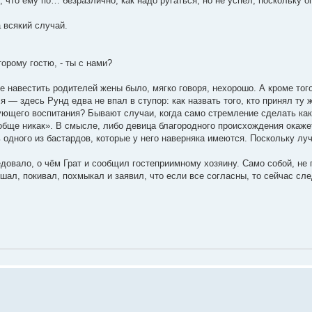
, что ему по… безразлично, как надо ругаться, но не успел, поскольку о
а всякий случай.
второму гостю, - ты с нами?
е навестить родителей жены было, мягко говоря, нехорошо. А кроме тог
 — здесь Рунд едва не впал в ступор: как назвать того, кто принял ту ж
ующего воспитания? Бывают случаи, когда само стремление сделать как
обще никак». В смысле, либо девица благородного происхождения окажет
 одного из бастардов, которые у него наверняка имеются. Поскольку лу
довало, о чём Грат и сообщил гостеприимному хозяину. Само собой, не 
ал, покивал, похмыкал и заявил, что если все согласны, то сейчас сле