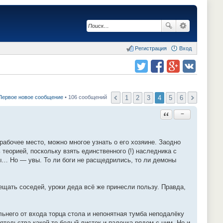
Регистрация
Вход
Поделиться в twitter.com
Поделиться в facebook.com
Поделиться в Google Plus
Поделиться в vk.com
1
2
3
4
5
6
Первое новое сообщение
• 106 сообщений
Ответить с цитатой
−
 рабочее место, можно многое узнать о его хозяине. Заодно
 теорией, поскольку взять единственного (!) наследника с
ры… Но — увы. То ли боги не расщедрились, то ли демоны
вещать соседей, уроки деда всё же принесли пользу. Правда,
льнего от входа торца стола и непонятная тумба неподалёку
тельства какой-то белый листок и палочка рядом с ним. Но и