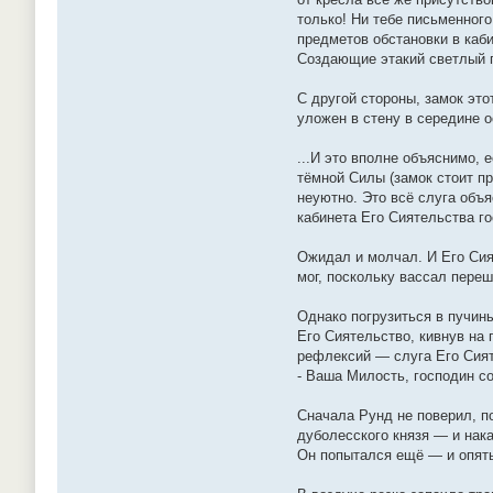
только! Ни тебе письменного
предметов обстановки в каб
Создающие этакий светлый 
С другой стороны, замок это
уложен в стену в середине о
...И это вполне объяснимо, 
тёмной Силы (замок стоит п
неуютно. Это всё слуга объя
кабинета Его Сиятельства го
Ожидал и молчал. И Его Сия
мог, поскольку вассал переш
Однако погрузиться в пучин
Его Сиятельство, кивнув на 
рефлексий — слуга Его Сияте
- Ваша Милость, господин с
Сначала Рунд не поверил, п
дуболесского князя — и нака
Он попытался ещё — и опять