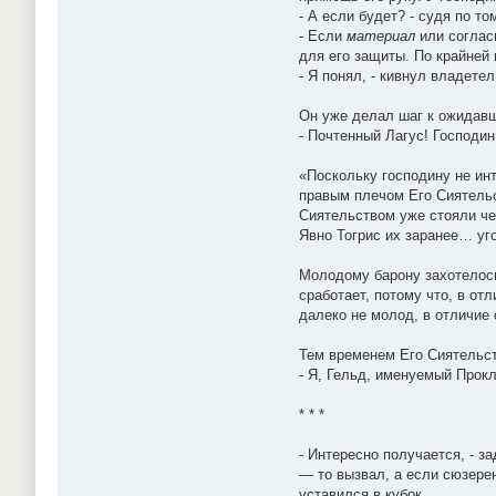
- А если будет? - судя по т
- Если
материал
или соглас
для его защиты. По крайней 
- Я понял, - кивнул владете
Он уже делал шаг к ожидавши
- Почтенный Лагус! Господин
«Поскольку господину не ин
правым плечом Его Сиятельс
Сиятельством уже стояли ч
Явно Тогрис их заранее… уг
Молодому барону захотелось 
сработает, потому что, в отл
далеко не молод, в отличие 
Тем временем Его Сиятельст
- Я, Гельд, именуемый Прокл
* * *
- Интересно получается, - з
— то вызвал, а если сюзерен
уставился в кубок.