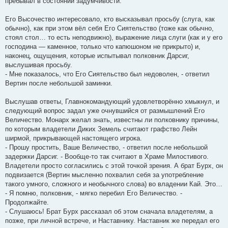
пребывал в состоянии задумчивости.
Его Высочество интересовало, кто высказывал просьбу (слуга, как
обычно), как при этом вёл себя Его Сиятельство (тоже как обычно,
стоял стол… то есть неподвижно), выражение лица слуги (как и у его
господина — каменное, только что капюшоном не прикрыто) и,
наконец, ощущения, которые испытывал полковник Дарсиг,
выслушивая просьбу.
- Мне показалось, что Его Сиятельство был недоволен, - ответил
Вертин после небольшой заминки.
Выслушав ответы, Главнокомандующий удовлетворённо хмыкнул, и
следующий вопрос задал уже очнувшийся от размышлений Его
Величество. Монарх желал знать, известны ли полковнику причины,
по которым владетели Диких Земель считают графство Лейн
ширмой, прикрывающей настоящего игрока.
- Прошу простить, Ваше Величество, - ответил после небольшой
задержки Дарсиг. - Вообще-то так считают в Храме Милостивого.
Владетели просто согласились с этой точкой зрения. А брат Бурх, он
подвизается (Вертин мысленно похвалил себя за употребление
такого умного, сложного и необычного слова) во владении Кай. Это…
- Я помню, полковник, - мягко перебил Его Величество. -
Продолжайте.
- Слушаюсь! Брат Бурх рассказал об этом сначала владетелям, а
позже, при личной встрече, и Наставнику. Наставник же передал его