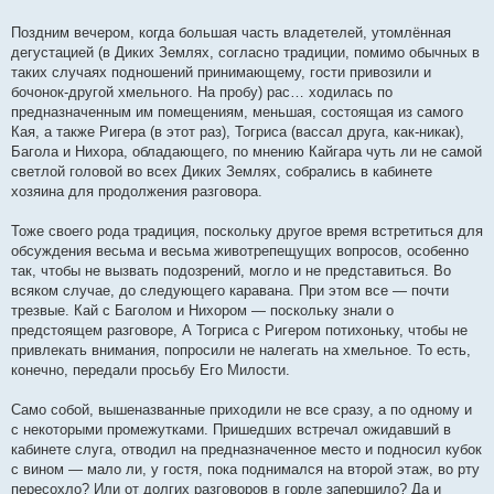
Поздним вечером, когда большая часть владетелей, утомлённая
дегустацией (в Диких Землях, согласно традиции, помимо обычных в
таких случаях подношений принимающему, гости привозили и
бочонок-другой хмельного. На пробу) рас… ходилась по
предназначенным им помещениям, меньшая, состоящая из самого
Кая, а также Ригера (в этот раз), Тогриса (вассал друга, как-никак),
Багола и Нихора, обладающего, по мнению Кайгара чуть ли не самой
светлой головой во всех Диких Землях, собрались в кабинете
хозяина для продолжения разговора.
Тоже своего рода традиция, поскольку другое время встретиться для
обсуждения весьма и весьма животрепещущих вопросов, особенно
так, чтобы не вызвать подозрений, могло и не представиться. Во
всяком случае, до следующего каравана. При этом все — почти
трезвые. Кай с Баголом и Нихором — поскольку знали о
предстоящем разговоре, А Тогриса с Ригером потихоньку, чтобы не
привлекать внимания, попросили не налегать на хмельное. То есть,
конечно, передали просьбу Его Милости.
Само собой, вышеназванные приходили не все сразу, а по одному и
с некоторыми промежутками. Пришедших встречал ожидавший в
кабинете слуга, отводил на предназначенное место и подносил кубок
с вином — мало ли, у гостя, пока поднимался на второй этаж, во рту
пересохло? Или от долгих разговоров в горле запершило? Да и