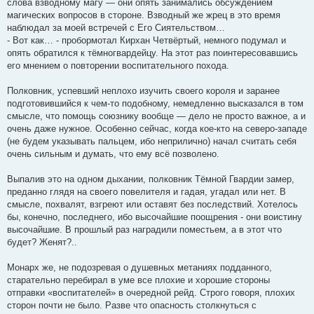
слова взводному магу — они опять занимались обсуждением
магических вопросов в стороне. Взводный же жрец в это время
наблюдал за моей встречей с Его Сиятельством…
- Вот как… - пробормотал Кирхан Четвёртый, немного подумал и
опять обратился к тёмногвардейцу. На этот раз поинтересовавшись
его мнением о повторении воспитательного похода.
Полковник, успевший неплохо изучить своего короля и заранее
подготовившийся к чем-то подобному, немедленно высказался в том
смысле, что помощь союзнику вообще — дело не просто важное, а и
очень даже нужное. Особенно сейчас, когда кое-кто на северо-западе
(не будем указывать пальцем, ибо неприлично) начал считать себя
очень сильным и думать, что ему всё позволено.
Выпалив это на одном дыхании, полковник Тёмной Гвардии замер,
преданно глядя на своего повелителя и гадая, угадал или нет. В
смысле, похвалят, взгреют или оставят без последствий. Хотелось
бы, конечно, последнего, ибо высочайшие поощрения - они воистину
высочайшие. В прошлый раз наградили поместьем, а в этот что
будет? Женят?..
Монарх же, не подозревая о душевных метаниях подданного,
старательно перебирал в уме все плохие и хорошие стороны
отправки «воспитателей» в очередной рейд. Строго говоря, плохих
сторон почти не было. Разве что опасность столкнуться с