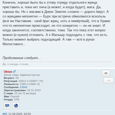
Конечно, хорошо было бы к этому отряду отдельного жреца
приставить и, пока нет лича (а может, и когда будет), мага. Да,
хорошо бы. Но с магами в Диких Землях сложно — дорого берут. А
со жрецами непонятно — Бурх при встрече обмолвился вскользь
(всё же Наставник - свой брат жрец, хоть и немёртвый), что в Храме
что-то непонятное происходит, но что конкретно — он не знает. И
когда закончится, соответственно, тоже. Так что пока этот вопрос
можно (и нужно) отложить. А к Малышу подходить с тем, что есть.
Только момент выбрать подходящий. А там — всё в руках
Милостивого...
Продолжение следует...
Да, я зануда, я знаю...
Uksus
Ответи
Автор темы, Администратор
Возраст:
62
−
Репутация:
24912 (+24987/−75)
Лояльность:
1586 (+1586/−0)
Сообщения:
13342
Зарегистрирован:
20.11.2010
С нами:
15 лет 8 месяцев
Имя:
Сергей
Откуда:
СПб
Отправить личное сообщение
Сайт
#85
11.09.2025, 03:53