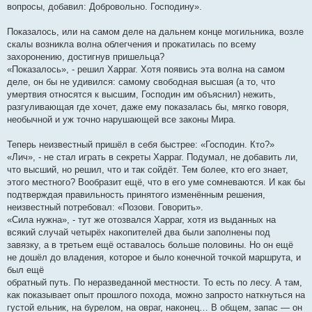
вопросы, добавил: Добровольно. Господину».
Показалось, или на самом деле на дальнем конце могильника, возле
скалы возникла волна облегчения и прокатилась по всему
захоронению, достигнув пришельца?
«Показалось», - решил Харраг. Хотя появись эта волна на самом
деле, он бы не удивился: самому свободная высшая (а то, что
умертвия относятся к высшим, Господин им объяснил) нежить,
разгуливающая где хочет, даже ему показалась бы, мягко говоря,
необычной и уж точно нарушающей все законы Мира.
Теперь неизвестный пришёл в себя быстрее: «Господин. Кто?»
«Лич», - не стал играть в секреты Харраг. Подумал, не добавить ли,
что высший, но решил, что и так сойдёт. Тем более, кто его знает,
этого местного? Вообразит ещё, что в его уме сомневаются. И как бы
подтверждая правильность принятого изменённым решения,
неизвестный потребовал: «Позови. Говорить».
«Сила нужна», - тут же отозвался Харраг, хотя из выданных на
всякий случай четырёх накопителей два были заполнены под
завязку, а в третьем ещё оставалось больше половины. Но он ещё
не дошёл до владения, которое и было конечной точкой маршрута, и
был ещё
обратный путь. По неразведанной местности. То есть по лесу. А там,
как показывает опыт прошлого похода, можно запросто наткнуться на
густой ельник, на бурелом, на овраг, наконец… В общем, запас — он