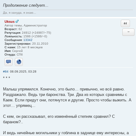
Продолжение следует...
Да, я зануда, я знаю...
Uksus
Ответи
Автор темы, Администратор
Возраст:
62
−
Репутация:
24912 (+24987/−75)
Лояльность:
1586 (+1586/−0)
Сообщения:
13342
Зарегистрирован:
20.11.2010
С нами:
15 лет 8 месяцев
Имя:
Сергей
Откуда:
СПб
Отправить личное сообщение
Сайт
#84
08.09.2025, 03:28
* * *
Малыш упрямился. Конечно, это было… привычно, но всё равно.
Раздражало. Ведь три баронства. Три. Два из которых сравнимы с
Каем. Если придут они, потянутся и другие. Просто чтобы выжить. А
этот… упрямец…
С кем, он рассказывал, его изменённый степняк сравнил? С
бараном?..
И ведь ничейные могильники у гоблина в заднице ему интересны, а