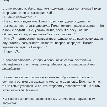
Его не торопили: было, над чем подумать. Когда же наконец Нихор
оторвался от вина, заговорил Кай:
- Сильно напакостили?
- Не успели, - вздохнул Нихор. - Взяли их. Двое. Ходили по
торжищам, постоялым дворам… Пили, болтали, рассказывали… Что
в Лейне подати ниже, урожаи выше, зверья в лесу больше… В
общем, не жизнь, а сплошная Светлая сторона...*
- И что? - притворство притворством, однако когда рассказчик давал
слушателям возможность вставить вопрос, опередить Багола
удавалось редко. - Поверили?
- Наши-то?..
*Светлая сторона - сторона одной из двух лун, постоянно
обращённая к местному солнцу. Место, куда попадают души
праведников.
Послышалось многоголосое хмыканье: обросшего хозяйством
селянина одними рассказами с места не сдвинешь. Если, конечно,
ты не гений уговоров. И те, кто отправил уговаривателей, не знать
этого не могли. А значит…
Хмыканье сменилось настороженным молчанием, нарушенным
Тогрисом: