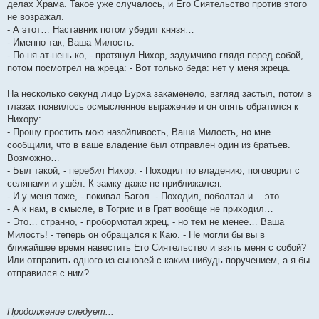
делах Храма. Такое уже случалось, и Его Сиятельство против этого
не возражал.
- А этот… Наставник потом убедит князя…
- Именно так, Ваша Милость.
- По-ня-ат-нень-ко, - протянул Нихор, задумчиво глядя перед собой,
потом посмотрел на жреца: - Вот только беда: нет у меня жреца.
На несколько секунд лицо Бурха закаменело, взгляд застыл, потом в
глазах появилось осмысленное выражение и он опять обратился к
Нихору:
- Прошу простить мою назойливость, Ваша Милость, но мне
сообщили, что в ваше владение был отправлен один из братьев.
Возможно…
- Был такой, - перебил Нихор. - Походил по владению, поговорил с
селянами и ушёл. К замку даже не приближался.
- И у меня тоже, - покивал Багол. - Походил, поболтал и… это…
- А к нам, в смысле, в Тогрис и в Грат вообще не приходил…
- Это… странно, - пробормотал жрец, - но тем не менее… Ваша
Милость! - теперь он обращался к Каю. - Не могли бы вы в
ближайшее время навестить Его Сиятельство и взять меня с собой?
Или отправить одного из сыновей с каким-нибудь поручением, а я бы
отправился с ним?
Продолжение следует...