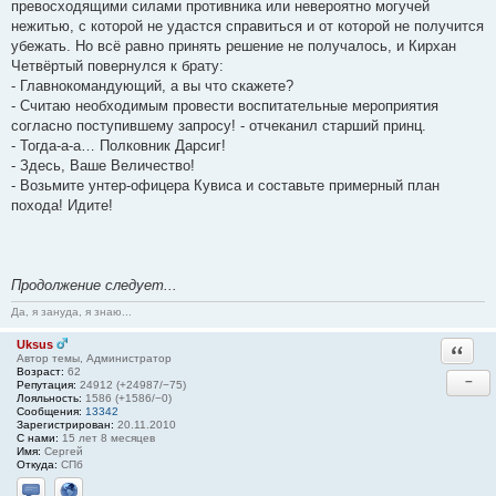
превосходящими силами противника или невероятно могучей
нежитью, с которой не удастся справиться и от которой не получится
убежать. Но всё равно принять решение не получалось, и Кирхан
Четвёртый повернулся к брату:
- Главнокомандующий, а вы что скажете?
- Считаю необходимым провести воспитательные мероприятия
согласно поступившему запросу! - отчеканил старший принц.
- Тогда-а-а… Полковник Дарсиг!
- Здесь, Ваше Величество!
- Возьмите унтер-офицера Кувиса и составьте примерный план
похода! Идите!
Продолжение следует...
Да, я зануда, я знаю...
Uksus
Ответи
Автор темы, Администратор
Возраст:
62
−
Репутация:
24912 (+24987/−75)
Лояльность:
1586 (+1586/−0)
Сообщения:
13342
Зарегистрирован:
20.11.2010
С нами:
15 лет 8 месяцев
Имя:
Сергей
Откуда:
СПб