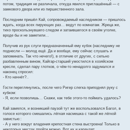
потом, традиция не различала, откуда явился приглашённый — с
замкового двора или из пиршественного зала.
Последним пришёл Кай, сопровождаемый наследником — пришлось
ждать, когда всех пирующих раз… ведут по комнатам. Жреца же,
тихо проскользнувшего следом и затаившегося в своём уголке,
вроде бы и не заметили…
Получив из рук слуги предназначенный ему кубок (наследнику не
поднесли — молод ещё. Да и вообще, ему сейчас слушать и
запоминать. Так что нечего!), в отличие от других, с сильно
разбавленным вином, Кайгар-старший умостился в хозяйском
кресле, сделал пару глотков, о чём-то ненадолго задумался и
наконец спросил:
- Кто начнёт?..
Гости переглянулись, после чего Ригер слегка приподнял руку с
кубком:
- Я, если позволишь… Скажи, как тебе этого-то поймать удалось?
Кай замялся, и возникшей паузой тут же воспользовался Багол, в
голосе которого смешались лёгкая насмешка с такой же лёгкой
завистью::
- А у него вокруг владения крепостная стена выстроена! Только в
некоторых местах пройти можно. Вот их и караулят.