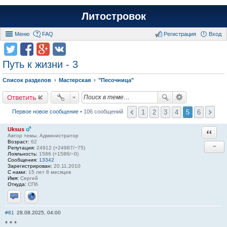
Литостровок
Меню
FAQ
Регистрация
Вход
Путь к жизни - 3
Список разделов
Мастерская
"Песочница"
Ответить
1
2
3
4
5
6
Первое новое сообщение
• 106 сообщений
Uksus
Ответи
Автор темы, Администратор
Возраст:
62
−
Репутация:
24912 (+24987/−75)
Лояльность:
1586 (+1586/−0)
Сообщения:
13342
Зарегистрирован:
20.11.2010
С нами:
15 лет 8 месяцев
Имя:
Сергей
Откуда:
СПб
Отправить личное сообщение
Сайт
#81
28.08.2025, 04:00
* * *