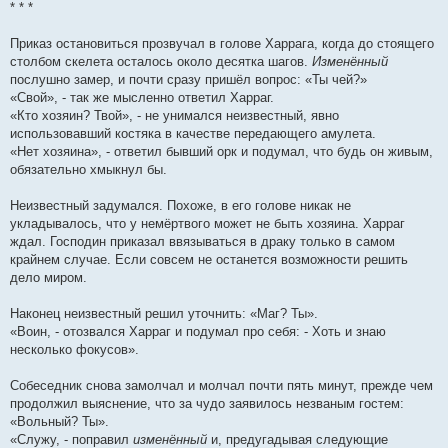
* * *
Приказ остановиться прозвучал в голове Харрага, когда до стоящего
столбом скелета осталось около десятка шагов.
Изменённый
послушно замер, и почти сразу пришёл вопрос: «Ты чей?»
«Свой», - так же мысленно ответил Харраг.
«Кто хозяин? Твой», - не унимался неизвестный, явно
использовавший костяка в качестве передающего амулета.
«Нет хозяина», - ответил бывший орк и подумал, что будь он живым,
обязательно хмыкнул бы.
Неизвестный задумался. Похоже, в его голове никак не
укладывалось, что у немёртвого может не быть хозяина. Харраг
ждал. Господин приказал ввязываться в драку только в самом
крайнем случае. Если совсем не останется возможности решить
дело миром.
Наконец неизвестный решил уточнить: «Маг? Ты».
«Воин, - отозвался Харраг и подумал про себя: - Хоть и знаю
несколько фокусов».
Собеседник снова замолчал и молчал почти пять минут, прежде чем
продолжил выяснение, что за чудо заявилось незваным гостем:
«Вольный? Ты».
«Служу, - поправил
изменённый
и, предугадывая следующие