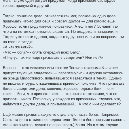
мол, ты уже один ритуал придумал, когда признавал бастардов,
теперь придумай и другой...
Тогрис, понятное дело, отбивался как мог, поскольку одно дело
придумать что-то для себя и совсем другое — для кого-то ещё.
Хорошо, если придуманное понравится. А если нет? Ославят так,
что и на потомках потомков скажется. Но владетели напирали, и
Тогрис уже почти сдался, когда его вдруг осенило и он вопросил, ни
на кого не глядя:
«А как же боги?»
«Что — боги?» - опять опередил всех Багол.
«Н-ну-у… их же надо призывать в свидетели? Или нет?»
Бароны — а за исключением того же Тогриса таковыми были все
присутствующие владетели — переглянулись и дружно уставились
на жреца Милостивого, попытавшегося затеряться в тенях. Однако
не вышло, и Бурх, откашлявшись принялся пояснять. Что призывать
богов в свидетели дело, конечно, хорошее, однако боги — они
такие… боги, что призвать всех — это почти то же самое, что не
призвать никого. Поскольку у каждого из призванных, случись что,
найдутся и другие дела, а призывавший… А что с ним сделается?
Ещё можно призвать какую-то отдельную часть богов. Например,
Светлых (чего стоило последователю тёмного бога первыми назвать
его антагонистов, лучше не спрашивать) богов. Но в этом случае