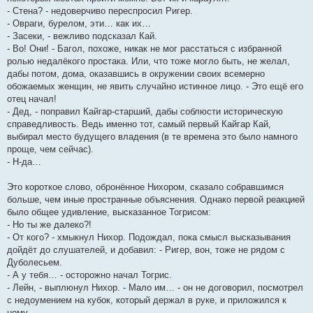
- Стена? - недоверчиво переспросил Ригер.
- Овраги, бурелом, эти… как их…
- Засеки, - вежливо подсказал Кай.
- Во! Они! - Багол, похоже, никак не мог расстаться с избранной
ролью недалёкого простака. Или, что тоже могло быть, не желал,
дабы потом, дома, оказавшись в окружении своих всемерно
обожаемых женщин, не явить случайно истинное лицо. - Это ещё его
отец начал!
- Дед, - поправил Кайгар-старший, дабы соблюсти историческую
справедливость. Ведь именно тот, самый первый Кайгар Кай,
выбирал место будущего владения (в те времена это было намного
проще, чем сейчас).
- Н-да…
Это короткое слово, обронённое Нихором, сказало собравшимся
больше, чем иные пространные объяснения. Однако первой реакцией
было общее удивление, высказанное Тогрисом:
- Но ты же далеко?!
- От кого? - хмыкнул Нихор. Подождал, пока смысл высказывания
дойдёт до слушателей, и добавил: - Ригер, вон, тоже не рядом с
Дуболесьем.
- А у тебя… - осторожно начал Тогрис.
- Лейн, - выплюнул Нихор. - Мало им… - он не договорил, посмотрел
с недоумением на кубок, который держал в руке, и приложился к
нему.