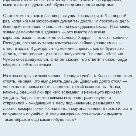
вместо этого подумать об обучении демонологии смертных.
С того момента, как в разговор вступил Господин, это был первый
раз, когда хозяин захоронения думал так долго. Но поскольку дело
было действительно очень важным (как однажды сказал Наставник,
живых демонологов в здешних — это вместе со всеми
королевствами — землях не осталось), Харраг — то есть, конечно,
Господин, поскольку телом
изменённого
сейчас управлял он —
стоял и ждал. И дождался: чужой лич спросил, как он будет это
делать, если говорить у него не получается. Господин объяснил.
Чужой снова задумался, а потом сказал, что ответит позже. Когда
обдумает всё хорошенько.
На этом встреча и закончилась. Господин ушёл, а Харраг продолжил
стоять, не зная, что ему делать дальше. Довольно долго стоял —
успел за это время почти заполнить третий накопитель. Потом,
наконец, здешний лич про него вспомнил и наконец-то приказал
уходить. Харраг ответил кивком-поклоном, развернулся и
отправился к ожидающим в лесу подчинённым, размышляя по
дороге, намеренно ли Господин дал ему знание нового языка или это
получилось случайно. А если намеренно, то нельзя ли выучить
таким образом ещё какой-нибудь язык?