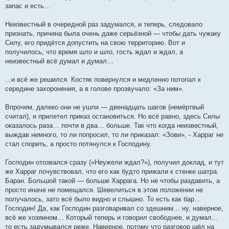
запас и есть…
Неизвестный в очередной раз задумался, и теперь, следовало
признать, причина была очень даже серьёзной — чтобы дать чужаку
Силу, его придётся допустить на свою территорию. Вот и
получилось, что время шло и шло, гость ждал и ждал, а
неизвестный всё думал и думал…
...и всё же решился. Костяк повернулся и медленно потопал к
середине захоронения, а в голове прозвучало: «За ним».
Впрочем, далеко они не ушли — двенадцать шагов (немёртвый
считал), и прилетел приказ остановиться. Но всё равно, здесь Силы
оказалось раза… почти в два… больше. Так что когда неизвестный,
выждав немного, то ли попросил, то ли приказал: «Зови», - Харраг не
стал спорить, а просто потянулся к Господину.
Господин отозвался сразу («Неужели ждал?»), получил доклад, и тут
же Харраг почувствовал, что его как будто прижали к стенке шатра.
Баран. Большой такой — больше Харрага. Но не чтобы раздавить, а
просто иначе не помещался. Шевелиться в этом положении не
получалось, зато всё было видно и слышно. То есть как бар…
Господин! Да, как Господин разговаривал со здешним… ну, наверное,
всё же хозяином… Который теперь и говорил свободнее, и думал…
то есть задумывался реже. Наверное, потому что разговор шёл на