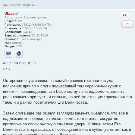
Да, я зануда, я знаю...
Uksus
Ответи
Автор темы, Администратор
Возраст:
62
−
Репутация:
24912 (+24987/−75)
Лояльность:
1586 (+1586/−0)
Сообщения:
13342
Зарегистрирован:
20.11.2010
С нами:
15 лет 8 месяцев
Имя:
Сергей
Откуда:
СПб
Отправить личное сообщение
Сайт
#86
15.09.2025, 03:51
* * *
Осторожно опустившись на самый краешек гостевого стула,
полковник принял у слуги поднесённый тем серебряный кубок с
вином — нововведение. Его Высочеству явно надоело исполнять
роль кравчего при пусть и важных, но всё же стоящих гораздо ниже в
табели о рангах посетителях Его Величества.
Затем слуга ещё раз окинул взглядом кабинет, убедился, что всё в
надлежащем порядке, и только после этого вышел, аккуратно
притворив за собой высокую тяжёлую дверь. И лишь затем Его
Величество, оторвавшись от созерцания вина в кубке (золотом, как и
положено), перевёл взгляд на Вертина: