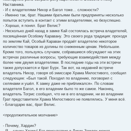
Наставника.
- И с владетелями Нихор и Багол тоже… сложности?
- Именно так, брат. Нашими братьями были предприняты несколько
попыток вступить в контакт с этими владетелями, но безуспешно.
- Хорошо, я понял. Брат Велис?
- Несколько дней назад в замке Кай состоялась встреча владетелей,
посвящённая Особому Каравану. Это своего рода традиция: проходя
по землям Кай, Особый Караван продаёт владетелю некоторое
количество товаров из долины по сниженным ценам. Небольшое.
Кроме того, пользуясь случаем, собравшиеся обсуждают на этих
встречах различные вопросы, требующие взаимодействия между
более чем двумя владетелями. В последние годы на эти встречи
также допускается и брат Бурх. Так вот, на недавней встрече
владетель Нихор, говоря об эмиссаре Храма Милостивого, сообщил
следующее: «Был такой. Походил по владению, поговорил с
селянами и ушёл. К замку даже не приближался». По словам
владетеля Багол, в его владении было то же самое. Наконец,
владетель Тогрис сообщил, что ни в его владении, ни во владении
Грат представители Храма Милостивого не появлялись. У меня всё.
- Благодарю вас, брат Велис.
<продолжительное молчание>
- Почему, Хардин?
- Я… служу Храму! Его присутствие в Диких Землях может…