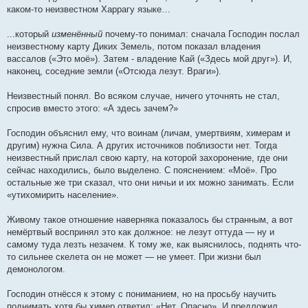
каком-то неизвестном Харрагу языке…
...который
изменённый
почему-то понимал: сначала Господин послал
неизвестному карту Диких Земель, потом показал владения
вассалов («Это моё»). Затем - владение Кай («Здесь мой друг»). И,
наконец, соседние земли («Отсюда лезут. Враги»).
Неизвестный понял. Во всяком случае, ничего уточнять не стал,
спросив вместо этого: «А здесь зачем?»
Господин объяснил ему, что воинам (личам, умертвиям, химерам и
другим) нужна Сила. А других источников поблизости нет. Тогда
неизвестный прислал свою карту, на которой захоронение, где они
сейчас находились, было выделено. С пояснением: «Моё». Про
остальные же три сказал, что они ничьи и их можно занимать. Если
«утихомирить население».
Живому такое отношение наверняка показалось бы странным, а вот
немёртвый воспринял это как должное: не лезут оттуда — ну и
самому туда лезть незачем. К тому же, как выяснилось, поднять что-
то сильнее скелета он не может — не умеет. При жизни был
демонологом.
Господин отнёсся к этому с пониманием, но на просьбу научить
поднимать хотя бы химер ответил: «Нет. Опасно». И предложил