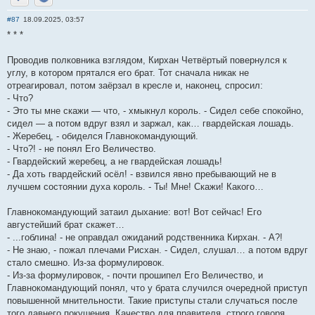
Отправить личное сообщение
Сайт
#87
18.09.2025, 03:57
* * *
Проводив полковника взглядом, Кирхан Четвёртый повернулся к
углу, в котором прятался его брат. Тот сначала никак не
отреагировал, потом заёрзал в кресле и, наконец, спросил:
- Что?
- Это ты мне скажи — что, - хмыкнул король. - Сидел себе спокойно,
сидел — а потом вдруг взял и заржал, как… гвардейская лошадь.
- Жеребец, - обиделся Главнокомандующий.
- Что?! - не понял Его Величество.
- Гвардейский жеребец, а не гвардейская лошадь!
- Да хоть гвардейский осёл! - взвился явно пребывающий не в
лучшем состоянии духа король. - Ты! Мне! Скажи! Какого…
Главнокомандующий затаил дыхание: вот! Вот сейчас! Его
августейший брат скажет…
- ...гоблина! - не оправдал ожиданий родственника Кирхан. - А?!
- Не знаю, - пожал плечами Рисхан. - Сидел, слушал… а потом вдруг
стало смешно. Из-за формулировок.
- Из-за формулировок, - почти прошипел Его Величество, и
Главнокомандующий понял, что у брата случился очередной приступ
повышенной мнительности. Такие приступы стали случаться после
того давнего покушения. Качество для правителя, строго говоря,