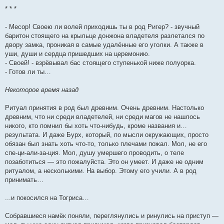
* * *
- Месор! Своею ли волей приходишь ты в род Ригер? - звучный
баритон стоящего на крыльце донжона владетеля разлетался по
двору замка, проникая в самые удалённые его уголки. А также в
уши, души и сердца пришедших на церемонию.
- Своей! - взрёвывал бас стоящего ступенькой ниже полуорка.
- Готов ли ты…
Некоторое время назад
Ритуал принятия в род был древним. Очень древним. Настолько
древним, что ни среди владетелей, ни среди магов не нашлось
никого, кто помнил бы хоть что-нибудь, кроме названия и…
результата. И даже Бурх, который, по мысли окружающих, просто
обязан был знать хоть что-то, только плечами пожал. Мол, не его
спе-ци-али-за-ция. Мол, душу умершего проводить, о теле
позаботиться — это пожалуйста. Это он умеет. И даже не одним
ритуалом, а несколькими. На выбор. Этому его учили. А в род
принимать…
...и покосился на Тогриса…
Собравшиеся намёк поняли, переглянулись и ринулись на приступ —