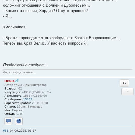
осложнит отношения с Волией и Дуболесьем!..
- Какие отношения, Хардин? Отсутствующие?
- Я…
<молчание>
- Братья, проводите этого заблудшего брата к Вопрошающим…
Теперь вы, брат Велис. У вас есть вопросы?..
Продолжение следует...
Да, я зануда, я знаю...
Uksus
Ответи
Автор темы, Администратор
Возраст:
62
−
Репутация:
24912 (+24987/−75)
Лояльность:
1586 (+1586/−0)
Сообщения:
13342
Зарегистрирован:
20.11.2010
С нами:
15 лет 8 месяцев
Имя:
Сергей
Откуда:
СПб
Отправить личное сообщение
Сайт
#83
04.09.2025, 03:57