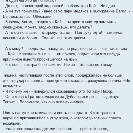
- Я один чего-то не понимаю?
- Да нет, - с некоторой задержкой пробормотал Кай. - Не один…
- А чё тут понимать? - внёс свою пару медяков в обсуждение Багол. -
Взялись за нас. Обложили.
- Знаешь, Багол, - вздохнул Кай, - ты просто мастер замечать
очевидное. Может, заодно скажешь, что делать?
- А то вы не знаете! - фыркнул Багол. - Под руку идти! - помолчал
немного и добавил: - Только не к этим двоим…
- А к кому? - продолжал наседать на родственника — как-никак, сват
— Кай. - Карсидии мы и в… - он сбился, подыскивая что-нибудь
приличное вместо просившегося на язык.
- К князю, - отстранённо заметил Нихор. - Больше не к кому.
Тишина, наступившая после этих слов, продержалась не больше
десяти ударов сердца, прежде чем оказалась разрушена резким: «Не
возьмет!»
- И почему же? - повернулся сказавшему это Тогрису Нихор.
- Он и меня с Гратом только из-за Дуболесья и взял, - вздохнул
Тогрис. - Вспомните, как оно всё начиналось…
Опять наступило молчание и опять ненадолго. В этот раз его
нарушил притаившийся в углу жрец, о котором участники совета
позабыли:
- Если почтенные владетели позволят… - при этом взгляд