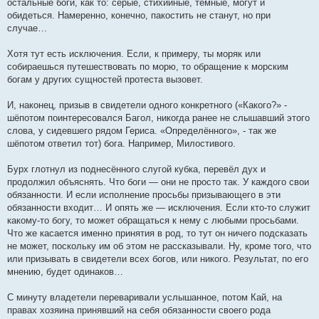
остальные боги, как то: серые, стихийные, тёмные, могут и
обидеться. Намеренно, конечно, пакостить не станут, но при
случае…
Хотя тут есть исключения. Если, к примеру, ты моряк или
собираешься путешествовать по морю, то обращение к морским
богам у других сущностей протеста вызовет.
И, наконец, призыв в свидетели одного конкретного («Какого?» -
шёпотом поинтересовался Багол, никогда ранее не слышавший этого
слова, у сидевшего рядом Гериса. «Определённого», - так же
шёпотом ответил тот) бога. Например, Милостивого.
Бурх глотнул из поднесённого слугой кубка, перевёл дух и
продолжил объяснять. Что боги — они не просто так. У каждого свои
обязанности. И если исполнение просьбы призывающего в эти
обязанности входит… И опять же — исключения. Если кто-то служит
какому-то богу, то может обращаться к нему с любыми просьбами.
Что же касается именно принятия в род, то тут он ничего подсказать
не может, поскольку им об этом не рассказывали. Ну, кроме того, что
или призывать в свидетели всех богов, или никого. Результат, по его
мнению, будет одинаков…
С минуту владетели переваривали услышанное, потом Кай, на
правах хозяина принявший на себя обязанности своего рода