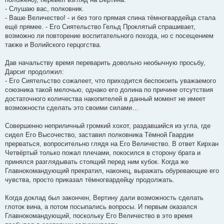
- Слушаю вас, полковник.
- Ваше Величество! - и без того прямая спина тёмногвардейца стала
ещё прямее. - Его Сиятельство Гельд Проклятый спрашивает,
возможно ли повторение воспитательного похода, но с посещением
также и Волийского герцогства.
Дав начальству время переварить довольно необычную просьбу,
Дарсиг продолжил:
- Его Сиятельство сожалеет, что приходится беспокоить уважаемого
союзника такой мелочью, однако его долина по причине отсутствия
достаточного количества накопителей в данный момент не имеет
возможности сделать это своими силами…
Совершенно неприличный громкий хохот, раздавшийся из угла, где
сидел Его Высочество, заставил полковника Тёмной Гвардии
прерваться, вопросительно глядя на Его Величество. В ответ Кирхан
Четвёртый только пожал плечами, покосился в сторону брата и
принялся разглядывать стоящий перед ним кубок. Когда же
Главнокомандующий прекратил, наконец, выражать обуревающие его
чувства, просто приказал тёмногвардейцу продолжать.
Когда доклад был закончен, Вертину дали возможность сделать
глоток вина, а потом посыпались вопросы. И первым оказался
Главнокомандующий, поскольку Его Величество в это время