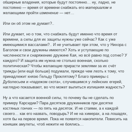
обширные владения, которые будут постоянно… ну, ладно, не
постоянно — время от времени снабжать его
материалом
и
желающими пройти
изменение
— нет…
Или он об этом не думает?..
Или думает, но о том, что снабжать будут именно что время от
времени, а силы для их защиты нужны уже сейчас? Как с уже
имеющимися вассалами?.. И не учитывает при этом, что у Нихора с
Баголом и свои дружины имеются? Хоть и уступающие по
численности и снаряжению дружине Кая, но всё равно под сотню? У
каждого? И защита им нужна не столько военная, сколько
политическая? Чтобы желающие прирасти землями за их счёт
трижды (или ещё больше) подумали, прежде чем лезть к тому, что
принадлежит князю Гельду Проклятому? Благо примеры с
Дуболесьем и «падежом скота», случившимся у лейнских егерей,
наглядно показывают, во что может вылиться излишняя жадность?
Ну а что касается военной силы, то почему бы не сделать по
примеру Карсидии? Пара десятков дружинников при десятке
костяных гончих — по пять на десяток. И не стаями, а к каждой
своего… как его назвать, поводырь? И не на химерах, а на лошадях,
хотя бы на первое время. Пока не появятся накопители. Повесить на
коняшек амулеты, чтоб нежити не боялись…