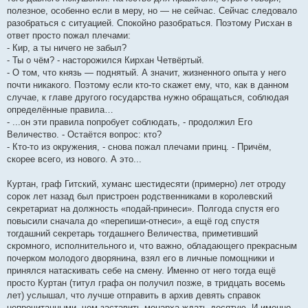
полезное, особенно если в меру, но — не сейчас. Сейчас следовало
разобраться с ситуацией. Спокойно разобраться. Поэтому Рисхан в
ответ просто пожал плечами:
- Кир, а ты ничего не забыл?
- Ты о чём? - насторожился Кирхан Четвёртый.
- О том, что князь — поднятый. А значит, жизненного опыта у него
почти никакого. Поэтому если кто-то скажет ему, что, как в данном
случае, к главе другого государства нужно обращаться, соблюдая
определённые правила…
- ...он эти правила попробует соблюдать, - продолжил Его
Величество. - Остаётся вопрос: кто?
- Кто-то из окружения, - снова пожал плечами принц. - Причём,
скорее всего, из нового. А это...
Куртан, граф Гитский, хуманс шестидесяти (примерно) лет отроду
сорок лет назад был пристроен родственниками в королевский
секретариат на должность «подай-принеси». Полгода спустя его
повысили сначала до «перепиши-отнеси», а ещё год спустя
тогдашний секретарь тогдашнего Величества, приметивший
скромного, исполнительного и, что важно, обладающего прекрасным
почерком молодого дворянина, взял его в личные помощники и
принялся натаскивать себе на смену. Именно от него тогда ещё
просто Куртан (титул графа он получил позже, в тридцать восемь
лет) услышал, что лучше отправить в архив девять справок
непрочитанными, чем заставить монарха ждать десятую. И именно