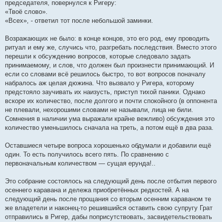
председателя, повернулся к Ригеру:
«Твоё слово».
«Всех», - ответил тот после небольшой заминки.
Возражающих не было: в конце концов, это его род, ему проводить
ритуал и ему же, случись что, разгребать последствия. Вместо этого
перешли к обсуждению вопросов, которые следовало задать
принимаемому, и слов, что должен был произнести принимающий. И
если со словами всё решилось быстро, то вот вопросов поначалу
набралось аж целая дюжина. Что вызвало у Ригера, которому
предстояло заучивать их наизусть, приступ тихой паники. Однако
вскоре их количество, после долгого и почти спокойного (в оппонента
не плевали, нехорошими словами не называли, лица не били.
Сомнения в наличии ума выражали крайне вежливо) обсуждения это
количество уменьшилось сначала на треть, а потом ещё в два раза.
Оставшиеся четыре вопроса хорошенько обдумали и добавили ещё
один. То есть получилось всего пять. По сравнению с
первоначальным количеством — сущая ерунда!..
Это собрание состоялось на следующий день после отбытия первого
осеннего каравана и дележа приобретённых редкостей. А на
следующий день после прощания со вторым осенним караваном те
же владетели и наконец-то решившийся оставить свою супругу Грат
отправились в Ригер, дабы поприсутствовать, засвидетельствовать