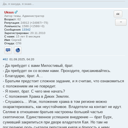
Да, я зануда, я знаю...
Uksus
Ответи
Автор темы, Администратор
Возраст:
62
−
Репутация:
24912 (+24987/−75)
Лояльность:
1586 (+1586/−0)
Сообщения:
13342
Зарегистрирован:
20.11.2010
С нами:
15 лет 8 месяцев
Имя:
Сергей
Откуда:
СПб
Отправить личное сообщение
Сайт
#82
01.09.2025, 04:20
- Да пребудет с вами Милостивый, брат.
- Да пребудет он со всеми нами. Проходите, присаживайтесь.
- Благодарю, брат. А…
- Братьям предстоит сложное задание, и я считаю, что ознакомиться
с положением им не повредит.
- Я понял, брат. С чего мне начать?
- С положения Храма в Диких Землях.
- Слушаюсь… Итак, положение храма в том регионе можно
охарактеризовать, как неустойчивое. Владетели на контакт не идут.
Селяне в отношении братьев настроены большей частью
скептически. Единственное успешное внедрение — брат Бурх,
сумевший закрепиться при дворе владетеля Кая. Но там не
последнюю роль сыграли репутация князя и близость к нему