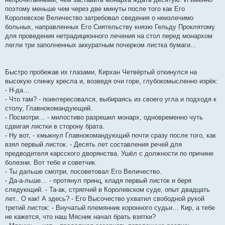
поэтому меньше чем через две минуты после того как Его
Королевское Величество затребовал сведения о неизлечимо
больных, направленных Его Сиятельству князю Гельду Проклятому
для проведения нетрадиционного лечения на стол перед монархом
легли три заполненных аккуратным почерком листка бумаги...
Быстро пробежав их глазами, Кирхан Четвёртый откинулся на
высокую спинку кресла и, возведя очи горе, глубокомысленно изрёк:
- Н-да…
- Что там? - поинтересовался, выбираясь из своего угла и подходя к
столу, Главнокомандующий.
- Посмотри… - милостиво разрешил монарх, одновременно чуть
сдвигая листки в сторону брата.
- Ну вот, - хмыкнул Главнокомандующий почти сразу после того, как
взял первый листок. - Десять лет составления речей для
предводителя карсского дворянства. Ушёл с должности по причине
болезни. Вот тебе и советчик.
- Ты дальше смотри, посоветовал Его Величество.
- Да-а-льше… - протянул принц, кладя первый листок и беря
следующий. - Та-ак, стряпчий в Королевском суде, опыт двадцать
лет.. О как! А здесь? - Его Высочество ухватил свободной рукой
третий листок: - Внучатый племянник коронного судьи… Кир, а тебе
не кажется, что наш Мясник начал брать взятки?