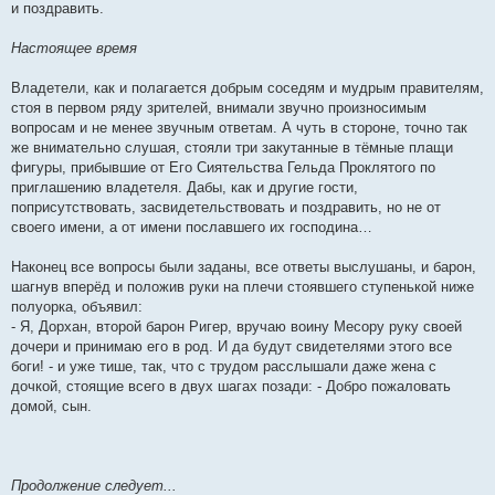
и поздравить.
Настоящее время
Владетели, как и полагается добрым соседям и мудрым правителям,
стоя в первом ряду зрителей, внимали звучно произносимым
вопросам и не менее звучным ответам. А чуть в стороне, точно так
же внимательно слушая, стояли три закутанные в тёмные плащи
фигуры, прибывшие от Его Сиятельства Гельда Проклятого по
приглашению владетеля. Дабы, как и другие гости,
поприсутствовать, засвидетельствовать и поздравить, но не от
своего имени, а от имени пославшего их господина…
Наконец все вопросы были заданы, все ответы выслушаны, и барон,
шагнув вперёд и положив руки на плечи стоявшего ступенькой ниже
полуорка, объявил:
- Я, Дорхан, второй барон Ригер, вручаю воину Месору руку своей
дочери и принимаю его в род. И да будут свидетелями этого все
боги! - и уже тише, так, что с трудом расслышали даже жена с
дочкой, стоящие всего в двух шагах позади: - Добро пожаловать
домой, сын.
Продолжение следует...