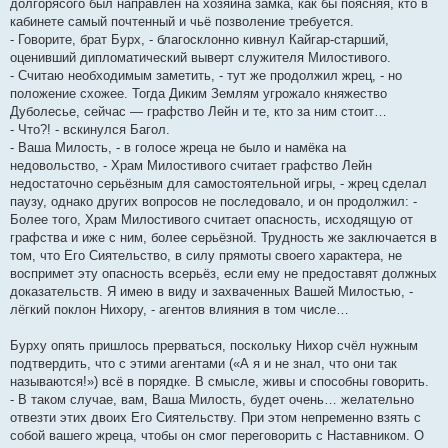
долгорясого был направлен на хозяина замка, как бы поясняя, кто в
кабинете самый почтенный и чьё позволение требуется.
- Говорите, брат Бурх, - благосклонно кивнул Кайгар-старший,
оценивший дипломатический выверт служителя Милостивого.
- Считаю необходимым заметить, - тут же продолжил жрец, - но
положение схожее. Тогда Диким Землям угрожало княжество
Дуболесье, сейчас — графство Лейн и те, кто за ним стоит…
- Что?! - вскинулся Багол.
- Ваша Милость, - в голосе жреца не было и намёка на
недовольство, - Храм Милостивого считает графство Лейн
недостаточно серьёзным для самостоятельной игры, - жрец сделал
паузу, однако других вопросов не последовало, и он продолжил: -
Более того, Храм Милостивого считает опасность, исходящую от
графства и иже с ним, более серьёзной. Трудность же заключается в
том, что Его Сиятельство, в силу прямоты своего характера, не
воспримет эту опасность всерьёз, если ему не предоставят должных
доказательств. Я имею в виду и захваченных Вашей Милостью, -
лёгкий поклон Нихору, - агентов влияния в том числе…
Бурху опять пришлось прерваться, поскольку Нихор счёл нужным
подтвердить, что с этими агентами («А я и не знал, что они так
называются!») всё в порядке. В смысле, живы и способны говорить.
- В таком случае, вам, Ваша Милость, будет очень… желательно
отвезти этих двоих Его Сиятельству. При этом непременно взять с
собой вашего жреца, чтобы он смог переговорить с Наставником. О