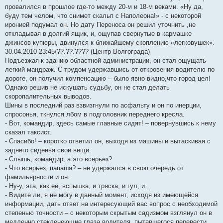
провалился в прошлое где-то между 20-м и 18-м веками. «Ну да,
буду тем челом, что снимет скальп с Наполеона!» - с некоторой
иронией подумал он. Но дату Переноса он решил уточнить ,не
откладывая в долгий ящик, и, ощупав свернутые в кармашке
джинсов купюры, двинулся к ближайшему скоплению «легковушек».
30.04.2010 23:45/??.??.???? (Центр Волгограда)
Подъезжая к зданию областной администрации, он стал ощущать
легкий мандраж. С трудом удержавшись от откровения водителю по
дороге, он получил компенсацию – было явно видно,что город цел!
Однако решив не искушать судьбу, он не стал делать
скоропалительных выводов.
Шины в последний раз взвизгнули по асфальту и он по инерции,
спросонья, ткнулся лбом в подголовник переднего кресла.
- Вот, командир, здесь самые главные сидят! – повернувшись к нему
сказал таксист.
- Спасибо! – коротко ответил он, выходя из машины и вытаскивая с
заднего сиденья свои вещи.
- Слышь, командир, а это всерьез?
- Что всерьез, папаша? – не удержался в свою очередь от
фамильярности и он.
- Ну-у, эта, как её, вспышка, и тряска, и гул, и…
- Видите ли, я не могу в данный момент, исходя из имеющейся
информации, дать ответ на интересующий вас вопрос с необходимой
степенью точности – с некоторым скрытым садизмом взглянул он в
медленно стекленеющие глаза водителя, пытавшегося перевести