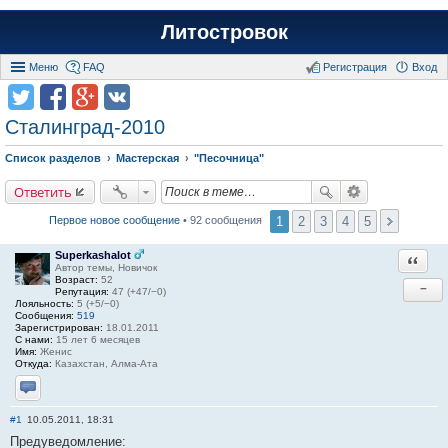
Литостровок
Меню
FAQ
Регистрация
Вход
Сталинград-2010
Список разделов
Мастерская
"Песочница"
Ответить
1
2
3
4
5
Первое новое сообщение
• 92 сообщения
Superkashalot
Ответи
Автор темы, Новичок
Возраст:
52
−
Репутация:
47 (+47/−0)
Лояльность:
5 (+5/−0)
Сообщения:
519
Зарегистрирован:
18.01.2011
С нами:
15 лет 6 месяцев
Имя:
Женис
Откуда:
Казахстан, Алма-Ата
Отправить личное сообщение
#1
10.05.2011, 18:31
Предуведомление: