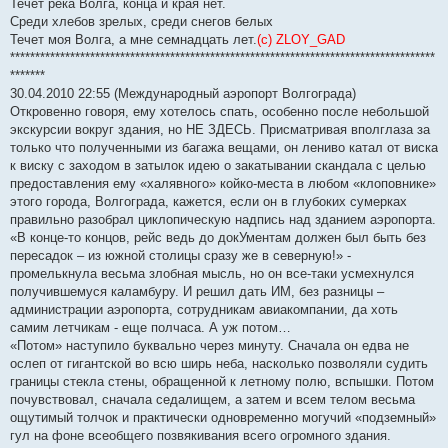
Течет река Волга, конца и края нет.
Среди хлебов зрелых, среди снегов белых
Течет моя Волга, а мне семнадцать лет.
(c)
ZLOY_GAD
*************************************************************************************
*******
30.04.2010 22:55 (Международный аэропорт Волгограда)
Откровенно говоря, ему хотелось спать, особенно после небольшой
экскурсии вокруг здания, но НЕ ЗДЕСЬ. Присматривая вполглаза за
только что полученными из багажа вещами, он лениво катал от виска
к виску с заходом в затылок идею о закатывании скандала с целью
предоставления ему «халявного» койко-места в любом «клоповнике»
этого города, Волгограда, кажется, если он в глубоких сумерках
правильно разобрал циклопическую надпись над зданием аэропорта.
«В конце-то концов, рейс ведь до докУментам должен был быть без
пересадок – из южной столицы сразу же в северную!» -
промелькнула весьма злобная мысль, но он все-таки усмехнулся
получившемуся каламбуру. И решил дать ИМ, без разницы –
администрации аэропорта, сотрудникам авиакомпании, да хоть
самим летчикам - еще полчаса. А уж потом…
«Потом» наступило буквально через минуту. Сначала он едва не
ослеп от гигантской во всю ширь неба, насколько позволяли судить
границы стекла стены, обращенной к летному полю, вспышки. Потом
почувствовал, сначала седалищем, а затем и всем телом весьма
ощутимый толчок и практически одновременно могучий «подземный»
гул на фоне всеобщего позвякивания всего огромного здания.