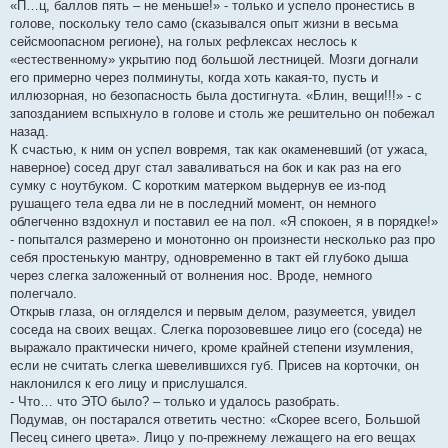
«П…ц, баллов пять – не меньше!» - только и успело пронестись в
голове, поскольку тело само (сказывался опыт жизни в весьма
сейсмоопасном регионе), на голых рефлексах неслось к
«естественному» укрытию под большой лестницей. Мозги догнали
его примерно через полминуты, когда хоть какая-то, пусть и
иллюзорная, но безопасность была достигнута. «Блин, вещи!!!» - с
запозданием вспыхнуло в голове и столь же решительно он побежал
назад.
К счастью, к ним он успел вовремя, так как окаменевший (от ужаса,
наверное) сосед друг стал заваливаться на бок и как раз на его
сумку с ноутбуком. С коротким матерком выдернув ее из-под
рушащего тела едва ли не в последний момент, он немного
облегченно вздохнул и поставил ее на пол. «Я спокоен, я в порядке!»
- попытался размерено и монотонно он произнести несколько раз про
себя простенькую мантру, одновременно в такт ей глубоко дыша
через слегка заложенный от волнения нос. Вроде, немного
полегчало.
Открыв глаза, он огляделся и первым делом, разумеется, увидел
соседа на своих вещах. Слегка порозовевшее лицо его (соседа) не
выражало практически ничего, кроме крайней степени изумления,
если не считать слегка шевелившихся губ. Присев на корточки, он
наклонился к его лицу и прислушался.
- Что… что ЭТО было? – только и удалось разобрать.
Подумав, он постарался ответить честно: «Скорее всего, Большой
Песец синего цвета». Лицо у по-прежнему лежащего на его вещах