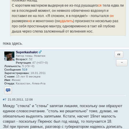
побежал назад.
С коротким матерком выдернув ее из-под рушащего
ся
тела едва ли
не в последний момент, он немного облегченно вздохнул и
поставил ее на пол. «Я спокоен, я в порядке!» - попытался
он
размерен
н
о и монотонно (он
удалить
) произнести несколько раз
про себя простенькую мантру, одновременно в такт ей глубоко
дыша через слегка заложенный от волнения нос.
пока здесь.
Superkashalot
Ответи
Автор темы, Новичок
Возраст:
52
−
Репутация:
47 (+47/−0)
Лояльность:
5 (+5/−0)
Сообщения:
519
Зарегистрирован:
18.01.2011
С нами:
15 лет 6 месяцев
Имя:
Женис
Откуда:
Казахстан, Алма-Ата
Отправить личное сообщение
#7
21.05.2011, 12:06
Между "стекла" и "стены" запятая лишняя, поскольку они образуют
единое словосочетание. "столь же решительно" тоже, думаю, не
обязательно выделять запятыми. Кстати, насчет 19лет малость
соврал - поскольку Перенос был год назад, то получается 18.
ЗЫ при прочих равных, разговор с губернатором надеюсь дописать