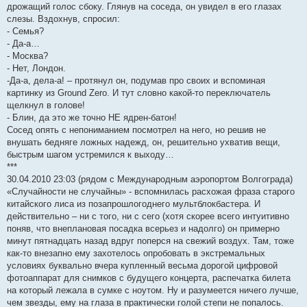
дрожащий голос сбоку. Глянув на соседа, он увидел в его глазах
слезы. Вздохнув, спросил:
- Семья?
- Да-а…
- Москва?
- Нет, Лондон.
-Да-а, дела-а! – протянул он, подумав про своих и вспоминая
картинку из Ground Zero. И тут словно какой-то переключатель
щелкнул в голове!
- Блин, да это же точно НЕ ядрен-батон!
Сосед опять с непониманием посмотрел на него, но решив не
внушать бедняге ложных надежд, он, решительно ухватив вещи,
быстрым шагом устремился к выходу…
***
30.04.2010 23:03 (рядом с Международным аэропортом Волгограда)
«Случайности не случайны» - вспомнилась расхожая фраза старого
китайского лиса из позапрошлогоднего мультблокбастера. И
действительно – ни с того, ни с сего (хотя скорее всего интуитивно
поняв, что внеплановая посадка всерьез и надолго) он примерно
минут пятнадцать назад вдруг поперся на свежий воздух. Там, тоже
как-то внезапно ему захотелось опробовать в экстремальных
условиях буквально вчера купленный весьма дорогой цифровой
фотоаппарат для снимков с будущего концерта, распечатка билета
на который лежала в сумке с ноутом. Ну и разумеется ничего лучше,
чем звезды, ему на глаза в практически голой степи не попалось.