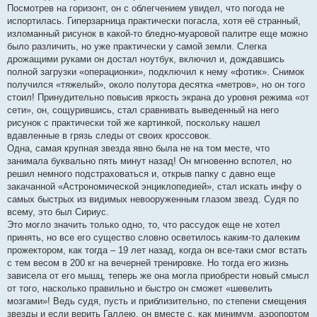
Посмотрев на горизонт, он с облегчением увидел, что погода не
испортилась. Гиперзарница практически погасла, хотя её странный,
изломанный рисунок в какой-то бледно-муаровой палитре еще можно
было различить, но уже практически у самой земли. Слегка
дрожащими руками он достал ноутбук, включил и, дождавшись
полной загрузки «операционки», подключил к нему «фотик». Снимок
получился «тяжелый», около полутора десятка «метров», но он того
стоил! Принудительно повысив яркость экрана до уровня режима «от
сети», он, сощурившись, стал сравнивать выведенный на него
рисунок с практически той же картинкой, поскольку нашел
вдавленные в грязь следы от своих кроссовок.
Одна, самая крупная звезда явно была не на том месте, что
занимала буквально пять минут назад! Он мгновенно вспотел, но
решил немного подстраховаться и, открыв папку с давно еще
закачанной «Астрономической энциклопедией», стал искать инфу о
самых быстрых из видимых невооруженным глазом звезд. Судя по
всему, это был Сириус.
Это могло значить только одно, то, что рассудок еще не хотел
принять, но все его существо словно осветилось каким-то далеким
прожектором, как тогда – 19 лет назад, когда он все-таки смог встать
с тем весом в 200 кг на вечерней тренировке. Но тогда его жизнь
зависела от его мышц, теперь же она могла приобрести новый смысл
от того, насколько правильно и быстро он сможет «шевелить
мозгами»! Ведь судя, пусть и приблизительно, по степени смещения
звезды и если верить Галлею, он вместе с, как минимум, аэропортом