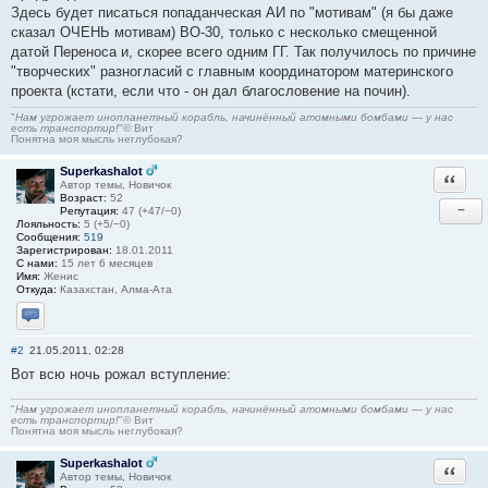
Здесь будет писаться попаданческая АИ по "мотивам" (я бы даже
сказал ОЧЕНЬ мотивам) ВО-30, только с несколько смещенной
датой Переноса и, скорее всего одним ГГ. Так получилось по причине
"творческих" разногласий с главным координатором материнского
проекта (кстати, если что - он дал благословение на почин).
"
Нам угрожает инопланетный корабль, начинённый атомными бомбами — у нас
есть транспортир!
"© Вит
Понятна моя мысль неглубокая?
Superkashalot
Ответи
Автор темы, Новичок
Возраст:
52
−
Репутация:
47 (+47/−0)
Лояльность:
5 (+5/−0)
Сообщения:
519
Зарегистрирован:
18.01.2011
С нами:
15 лет 6 месяцев
Имя:
Женис
Откуда:
Казахстан, Алма-Ата
Отправить личное сообщение
#2
21.05.2011, 02:28
Вот всю ночь рожал вступление:
"
Нам угрожает инопланетный корабль, начинённый атомными бомбами — у нас
есть транспортир!
"© Вит
Понятна моя мысль неглубокая?
Superkashalot
Ответи
Автор темы, Новичок