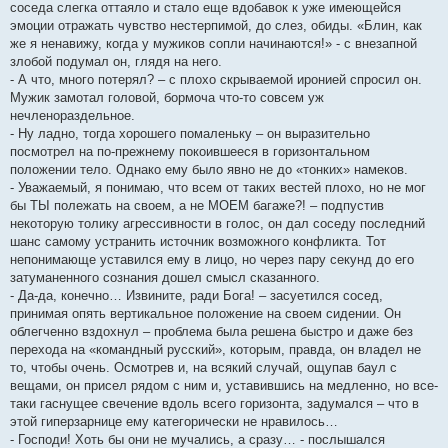
соседа слегка оттаяло и стало еще вдобавок к уже имеющейся
эмоции отражать чувство нестерпимой, до слез, обиды. «Блин, как
же я ненавижу, когда у мужиков сопли начинаются!» - с внезапной
злобой подумал он, глядя на него.
- А что, много потерял? – с плохо скрываемой иронией спросил он.
Мужик замотал головой, бормоча что-то совсем уж
нечленораздельное.
- Ну ладно, тогда хорошего помаленьку – он выразительно
посмотрел на по-прежнему покоившееся в горизонтальном
положении тело. Однако ему было явно не до «тонких» намеков.
- Уважаемый, я понимаю, что всем от таких вестей плохо, но не мог
бы ТЫ полежать на своем, а не МОЕМ багаже?! – подпустив
некоторую толику агрессивности в голос, он дал соседу последний
шанс самому устранить источник возможного конфликта. Тот
непонимающе уставился ему в лицо, но через пару секунд до его
затуманенного сознания дошел смысл сказанного.
- Да-да, конечно… Извините, ради Бога! – засуетился сосед,
принимая опять вертикальное положение на своем сидении. Он
облегченно вздохнул – проблема была решена быстро и даже без
перехода на «командный русский», которым, правда, он владел не
то, чтобы очень. Осмотрев и, на всякий случай, ощупав баул с
вещами, он присел рядом с ним и, уставившись на медленно, но все-
таки гаснущее свечение вдоль всего горизонта, задумался – что в
этой гиперзарнице ему категорически не нравилось…
- Господи! Хоть бы они не мучались, а сразу… - послышался