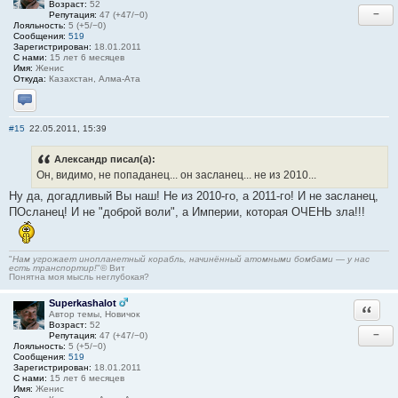
Возраст:
52
−
Репутация:
47 (+47/−0)
Лояльность:
5 (+5/−0)
Сообщения:
519
Зарегистрирован:
18.01.2011
С нами:
15 лет 6 месяцев
Имя:
Женис
Откуда:
Казахстан, Алма-Ата
Отправить личное сообщение
#15
22.05.2011, 15:39
Александр писал(а):
Он, видимо, не попаданец... он засланец... не из 2010...
Ну да, догадливый Вы наш! Не из 2010-го, а 2011-го! И не засланец,
ПОсланец! И не "доброй воли", а Империи, которая ОЧЕНЬ зла!!!
"
Нам угрожает инопланетный корабль, начинённый атомными бомбами — у нас
есть транспортир!
"© Вит
Понятна моя мысль неглубокая?
Superkashalot
Ответи
Автор темы, Новичок
Возраст:
52
−
Репутация:
47 (+47/−0)
Лояльность:
5 (+5/−0)
Сообщения:
519
Зарегистрирован:
18.01.2011
С нами:
15 лет 6 месяцев
Имя:
Женис