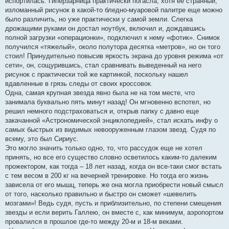
испортилась. Гиперзарница практически погасла, хотя её странный,
изломанный рисунок в какой-то бледно-муаровой палитре еще можно
было различить, но уже практически у самой земли. Слегка
дрожащими руками он достал ноутбук, включил и, дождавшись
полной загрузки «операционки», подключил к нему «фотик». Снимок
получился «тяжелый», около полутора десятка «метров», но он того
стоил! Принудительно повысив яркость экрана до уровня режима «от
сети», он, сощурившись, стал сравнивать выведенный на него
рисунок с практически той же картинкой, поскольку нашел
вдавленные в грязь следы от своих кроссовок.
Одна, самая крупная звезда явно была не на том месте, что
занимала буквально пять минут назад! Он мгновенно вспотел, но
решил немного подстраховаться и, открыв папку с давно еще
закачанной «Астрономической энциклопедией», стал искать инфу о
самых быстрых из видимых невооруженным глазом звезд. Судя по
всему, это был Сириус.
Это могло значить только одно, то, что рассудок еще не хотел
принять, но все его существо словно осветилось каким-то далеким
прожектором, как тогда – 18 лет назад, когда он все-таки смог встать
с тем весом в 200 кг на вечерней тренировке. Но тогда его жизнь
зависела от его мышц, теперь же она могла приобрести новый смысл
от того, насколько правильно и быстро он сможет «шевелить
мозгами»! Ведь судя, пусть и приблизительно, по степени смещения
звезды и если верить Галлею, он вместе с, как минимум, аэропортом
провалился в прошлое где-то между 20-м и 18-м веками.