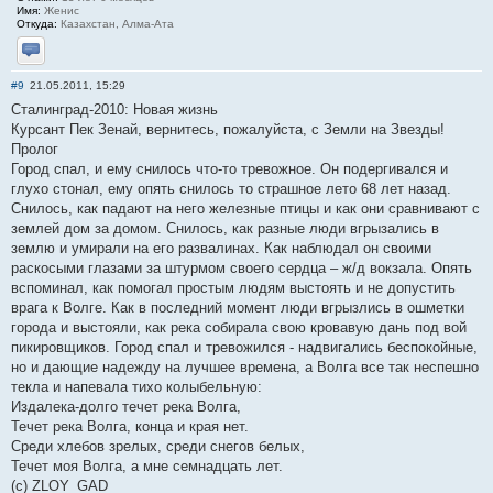
Имя:
Женис
Откуда:
Казахстан, Алма-Ата
Отправить личное сообщение
#9
21.05.2011, 15:29
Сталинград-2010: Новая жизнь
Курсант Пек Зенай, вернитесь, пожалуйста, с Земли на Звезды!
Пролог
Город спал, и ему снилось что-то тревожное. Он подергивался и
глухо стонал, ему опять снилось то страшное лето 68 лет назад.
Снилось, как падают на него железные птицы и как они сравнивают с
землей дом за домом. Снилось, как разные люди вгрызались в
землю и умирали на его развалинах. Как наблюдал он своими
раскосыми глазами за штурмом своего сердца – ж/д вокзала. Опять
вспоминал, как помогал простым людям выстоять и не допустить
врага к Волге. Как в последний момент люди вгрызлись в ошметки
города и выстояли, как река собирала свою кровавую дань под вой
пикировщиков. Город спал и тревожился - надвигались беспокойные,
но и дающие надежду на лучшее времена, а Волга все так неспешно
текла и напевала тихо колыбельную:
Издалека-долго течет река Волга,
Течет река Волга, конца и края нет.
Среди хлебов зрелых, среди снегов белых,
Течет моя Волга, а мне семнадцать лет.
(c) ZLOY_GAD