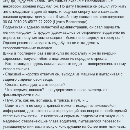
«Ну да, буду тем челом, что снимет скальп с Наполеона!» - с
некоторой иронией подумал он. Но дату Переноса он решил уточнить
,не откладывая в долгий ящик, и, ощупав свернутые в кармашке
джинсов купюры, двинулся к ближайшему скоплению «легковушек».
30.04.2010 23:45/??.??.???? (Центр Волгограда)
Подъезжая к зданию областной администрации, он стал ощущать
легкий мандраж. С трудом удержавшись от откровения водителю по
дороге, он получил компенсацию – было явно видно,что город цел!
Однако решив не искушать судьбу, он не стал делать
скоропалительных выводов.
Шины в последний раз взвизгнули по асфальту и он по инерции,
спросонья, ткнулся лбом в подголовник переднего кресла.
- Вот, командир, здесь самые главные сидят! – повернувшись к нему
сказал таксист.
- Спасибо! – коротко ответил он, выходя из машины и вытаскивая с
заднего сиденья свои вещи.
- Слышь, командир, а это всерьез?
- Что всерьез, папаша? – не удержался в свою очередь от
фамильярности и он.
- Ну-у, эта, как её, вспышка, и тряска, и гул, и…
- Видите ли, я не могу в данный момент, исходя из имеющейся
информации, дать ответ на интересующий вас вопрос с необходимой
степенью точности – с некоторым скрытым садизмом взглянул он в
медленно стекленеющие глаза водителя, пытавшегося перевести
услышанную лингвистическую конструкцию на более понятный язык.