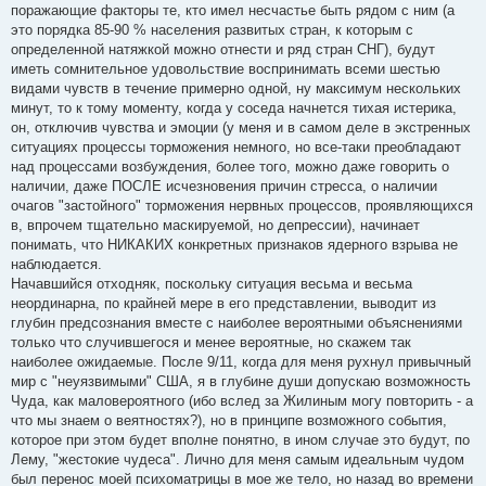
поражающие факторы те, кто имел несчастье быть рядом с ним (а
это порядка 85-90 % населения развитых стран, к которым с
определенной натяжкой можно отнести и ряд стран СНГ), будут
иметь сомнительное удовольствие воспринимать всеми шестью
видами чувств в течение примерно одной, ну максимум нескольких
минут, то к тому моменту, когда у соседа начнется тихая истерика,
он, отключив чувства и эмоции (у меня и в самом деле в экстренных
ситуациях процессы торможения немного, но все-таки преобладают
над процессами возбуждения, более того, можно даже говорить о
наличии, даже ПОСЛЕ исчезновения причин стресса, о наличии
очагов "застойного" торможения нервных процессов, проявляющихся
в, впрочем тщательно маскируемой, но депрессии), начинает
понимать, что НИКАКИХ конкретных признаков ядерного взрыва не
наблюдается.
Начавшийся отходняк, поскольку ситуация весьма и весьма
неординарна, по крайней мере в его представлении, выводит из
глубин предсознания вместе с наиболее вероятными объяснениями
только что случившегося и менее вероятные, но скажем так
наиболее ожидаемые. После 9/11, когда для меня рухнул привычный
мир с "неуязвимыми" США, я в глубине души допускаю возможность
Чуда, как маловероятного (ибо вслед за Жилиным могу повторить - а
что мы знаем о веятностях?), но в принципе возможного события,
которое при этом будет вполне понятно, в ином случае это будут, по
Лему, "жестокие чудеса". Лично для меня самым идеальным чудом
был перенос моей психоматрицы в мое же тело, но назад во времени