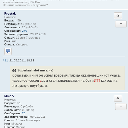
есть транспортир!
"© Вит
Понятна моя мысль неглубокая?
Prostak
Ответи
Новичок
Возраст:
59
−
Репутация:
51 (+51/−0)
Лояльность:
20 (+20/−0)
Сообщения:
240
Зарегистрирован:
23.12.2010
С нами:
15 лет 7 месяцев
Имя:
Yuri
Откуда:
Ужгород
Отправить личное сообщение
#11
21.05.2011, 18:33
Superkashalot писал(а):
К счастью, к ним он успел вовремя, так как окаменевший (от ужаса,
наверное) сосед
в
друг стал заваливаться на бок и
ЗПТ
как раз на
его сумку с ноутбуком.
Mike77
Ответи
Новичок
Возраст:
51
−
Репутация:
0 (+0/−0)
Лояльность:
0 (+0/−0)
Сообщения:
76
Зарегистрирован:
09.01.2011
С нами:
15 лет 6 месяцев
Имя:
Михаил
Откуда:
Москва