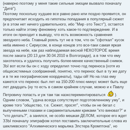
(наверно поэтому у меня такие сильные эмоции вызвало поначалу
"Дитё").
Поэтому поскольку худшее все равно рано или поздно проявится, он
предпочитает исходить из гипотезы попадания в популярный сюжет
(и в этом нет ничего удивительного, ибо "Мир -это Текст"), остается
только найти этому феномену хоть какое-то подтверждение. И в
итоге он приходит к выводу, что есть возможность сравнения
звездного неба. Главный рояль тут не в том, что он "сфоткал" кусок
неба именно с Сириусом, в конце концов это все-таки самая яркая
звезда на небе, как раз наблюдаемая весной НЕКОТОРОЕ время
после заката (20:13 для 30.04.2010 в Волгограде), а в том что ему
захотелось и удалось получить более-менее качественный снимок.
ЗЫ вот если бы он с ходу определил точно год переноса (хотя из
общесистемных соображений, понятно, что перенос был в ту же дату
и в те же географические координаты), тады ой! Но на глаз ему
кажется что перенос был лет на 150-200 плюс-минус может быть еще
лет двадцать (ну то есть в самом крайнем случае, можно и к Павлу
Петровичу попасть и уж там так наэксперементироваться
).
Одним словом, "удача всегда сопутствует подготовленному уму", и
кроме того "общество, т.е. Сюжет, просят", чтобы он не бегал с
выпученными глазами и сакраментальными криками "кто виноват?" и
"что делать?", а занялся, не особо мешкая ДЕЛОМ, которое его ждет
ЗЗЫ поначалу эпиграфом хотел поставить заключительные слова из
шеклиевского "Алхимического марьяжа Элстера Кромптона", но