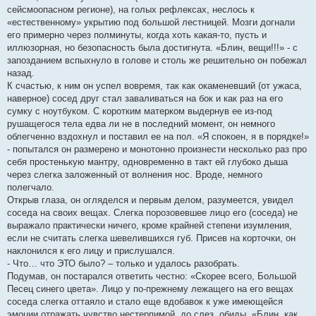
сейсмоопасном регионе), на голых рефлексах, неслось к
«естественному» укрытию под большой лестницей. Мозги догнали
его примерно через полминуты, когда хоть какая-то, пусть и
иллюзорная, но безопасность была достигнута. «Блин, вещи!!!» - с
запозданием вспыхнуло в голове и столь же решительно он побежал
назад.
К счастью, к ним он успел вовремя, так как окаменевший (от ужаса,
наверное) сосед друг стал заваливаться на бок и как раз на его
сумку с ноутбуком. С коротким матерком выдернув ее из-под
рушащегося тела едва ли не в последний момент, он немного
облегченно вздохнул и поставил ее на пол. «Я спокоен, я в порядке!»
- попытался он размерено и монотонно произнести несколько раз про
себя простенькую мантру, одновременно в такт ей глубоко дыша
через слегка заложенный от волнения нос. Вроде, немного
полегчало.
Открыв глаза, он огляделся и первым делом, разумеется, увидел
соседа на своих вещах. Слегка порозовевшее лицо его (соседа) не
выражало практически ничего, кроме крайней степени изумления,
если не считать слегка шевелившихся губ. Присев на корточки, он
наклонился к его лицу и прислушался.
- Что… что ЭТО было? – только и удалось разобрать.
Подумав, он постарался ответить честно: «Скорее всего, Большой
Песец синего цвета». Лицо у по-прежнему лежащего на его вещах
соседа слегка оттаяло и стало еще вдобавок к уже имеющейся
эмоции отражать чувство нестерпимой, до слез, обиды. «Блин, как