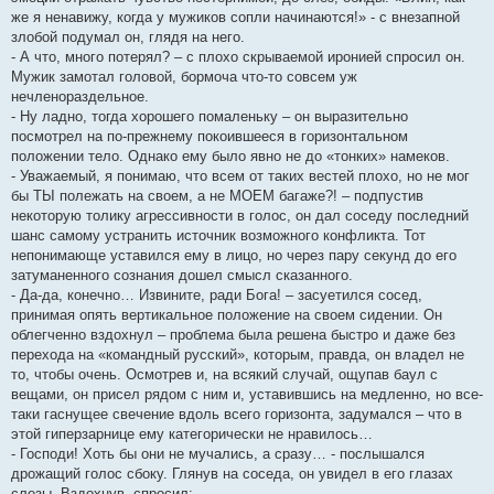
же я ненавижу, когда у мужиков сопли начинаются!» - с внезапной
злобой подумал он, глядя на него.
- А что, много потерял? – с плохо скрываемой иронией спросил он.
Мужик замотал головой, бормоча что-то совсем уж
нечленораздельное.
- Ну ладно, тогда хорошего помаленьку – он выразительно
посмотрел на по-прежнему покоившееся в горизонтальном
положении тело. Однако ему было явно не до «тонких» намеков.
- Уважаемый, я понимаю, что всем от таких вестей плохо, но не мог
бы ТЫ полежать на своем, а не МОЕМ багаже?! – подпустив
некоторую толику агрессивности в голос, он дал соседу последний
шанс самому устранить источник возможного конфликта. Тот
непонимающе уставился ему в лицо, но через пару секунд до его
затуманенного сознания дошел смысл сказанного.
- Да-да, конечно… Извините, ради Бога! – засуетился сосед,
принимая опять вертикальное положение на своем сидении. Он
облегченно вздохнул – проблема была решена быстро и даже без
перехода на «командный русский», которым, правда, он владел не
то, чтобы очень. Осмотрев и, на всякий случай, ощупав баул с
вещами, он присел рядом с ним и, уставившись на медленно, но все-
таки гаснущее свечение вдоль всего горизонта, задумался – что в
этой гиперзарнице ему категорически не нравилось…
- Господи! Хоть бы они не мучались, а сразу… - послышался
дрожащий голос сбоку. Глянув на соседа, он увидел в его глазах
слезы. Вздохнув, спросил: