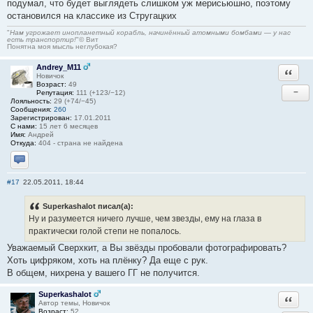
подумал, что будет выглядеть слишком уж мерисьюшно, поэтому
остановился на классике из Стругацких
"
Нам угрожает инопланетный корабль, начинённый атомными бомбами — у нас
есть транспортир!
"© Вит
Понятна моя мысль неглубокая?
Andrey_M11
Ответи
Новичок
Возраст:
49
−
Репутация:
111 (+123/−12)
Лояльность:
29 (+74/−45)
Сообщения:
260
Зарегистрирован:
17.01.2011
С нами:
15 лет 6 месяцев
Имя:
Андрей
Откуда:
404 - страна не найдена
Отправить личное сообщение
#17
22.05.2011, 18:44
Superkashalot писал(а):
Ну и разумеется ничего лучше, чем звезды, ему на глаза в
практически голой степи не попалось.
Уважаемый Сверхкит, а Вы звёзды пробовали фотографировать?
Хоть цифряком, хоть на плёнку? Да еще с рук.
В общем, нихрена у вашего ГГ не получится.
Superkashalot
Ответи
Автор темы, Новичок
Возраст:
52