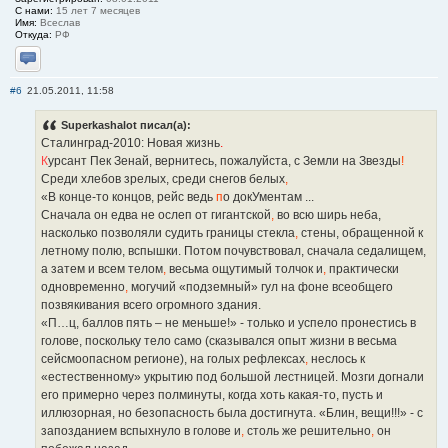
С нами:
15 лет 7 месяцев
Имя:
Всеслав
Откуда:
РФ
Отправить личное сообщение
#6
21.05.2011, 11:58
Superkashalot писал(а):
Сталинград-2010: Новая жизнь
.
К
урсант Пек Зенай, вернитесь, пожалуйста, с Земли на Звезды
!
Среди хлебов зрелых, среди снегов белых
,
«В конце-то концов, рейс ведь
п
о докУментам ...
Сначала он едва не ослеп от гигантской
,
во всю ширь неба,
насколько позволяли судить границы стекла
,
стены, обращенной к
летному полю, вспышки. Потом почувствовал, сначала седалищем,
а затем и всем телом
,
весьма ощутимый толчок и
,
практически
одновременно
,
могучий «подземный» гул на фоне всеобщего
позвякивания всего огромного здания.
«П…ц, баллов пять – не меньше!» - только и успело пронестись в
голове, поскольку тело само (сказывался опыт жизни в весьма
сейсмоопасном регионе), на голых рефлексах
,
неслось к
«естественному» укрытию под большой лестницей. Мозги догнали
его примерно через полминуты, когда хоть какая-то, пусть и
иллюзорная, но безопасность была достигнута. «Блин, вещи!!!» - с
запозданием вспыхнуло в голове и
,
столь же решительно
,
он