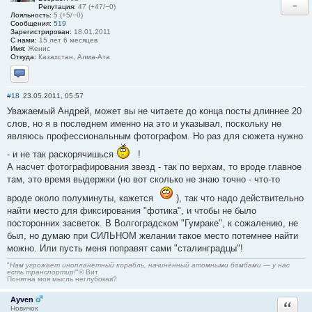
−
Репутация:
47 (+47/−0)
Лояльность:
5 (+5/−0)
Сообщения:
519
Зарегистрирован:
18.01.2011
С нами:
15 лет 6 месяцев
Имя:
Женис
Откуда:
Казахстан, Алма-Ата
Отправить личное сообщение
#18
23.05.2011, 05:57
Уважаемый Андрей, может вы не читаете до конца посты длиннее 20
слов, но я в последнем именно на это и указывал, поскольку не
являюсь профессиональным фотографом. Но раз для сюжета нужно
- и не так раскорячишься
!
А насчет фотографирования звезд - так по верхам, то вроде главное
там, это время выдержки (но вот сколько не знаю точно - что-то
вроде около полуминуты, кажется
), так что надо действительно
найти место для фиксирования "фотика", и чтобы не было
посторонних засветок. В Волгоградском "Гумраке", к сожалению, не
был, но думаю при СИЛЬНОМ желании такое место потемнее найти
можно. Или пусть меня поправят сами "сталинградцы"!
"
Нам угрожает инопланетный корабль, начинённый атомными бомбами — у нас
есть транспортир!
"© Вит
Понятна моя мысль неглубокая?
Ayven
Ответи
Новичок