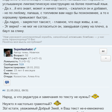
услышанную лингвистическую конструкцию на более понятный язык.
- Да х…й его знает, может и ничего такого, - сжалился он и добавил,
- но по любому, папаша, с топливом вам надо бы поэкономнее, а то к
хорошему привыкают быстро…
- Да ладно, - закряхтел таксист, - главное, что еще живы, а не…
- Эт верно! – не мог не согласиться он, закидывая сумку на плечо, а
баул за спину.
"
Нам угрожает инопланетный корабль, начинённый атомными бомбами — у нас
есть транспортир!
"© Вит
Понятна моя мысль неглубокая?
Superkashalot
Ответи
Автор темы, Новичок
Возраст:
52
−
Репутация:
47 (+47/−0)
Лояльность:
5 (+5/−0)
Сообщения:
519
Зарегистрирован:
18.01.2011
С нами:
15 лет 6 месяцев
Имя:
Женис
Откуда:
Казахстан, Алма-Ата
Отправить личное сообщение
#4
21.05.2011, 09:51
Народ, а что редактура и замечания по тексту не нужны?
Неужто я настолько грамотный?
ЗЫ кстати, уважаемый Добрый Змей, я Ваш текст не-е-емножечко