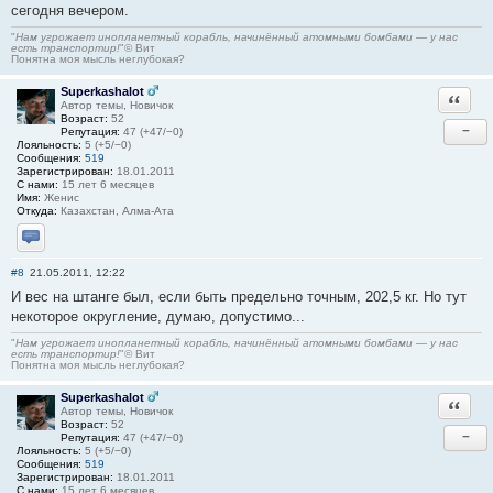
сегодня вечером.
"
Нам угрожает инопланетный корабль, начинённый атомными бомбами — у нас
есть транспортир!
"© Вит
Понятна моя мысль неглубокая?
Superkashalot
Ответи
Автор темы, Новичок
Возраст:
52
−
Репутация:
47 (+47/−0)
Лояльность:
5 (+5/−0)
Сообщения:
519
Зарегистрирован:
18.01.2011
С нами:
15 лет 6 месяцев
Имя:
Женис
Откуда:
Казахстан, Алма-Ата
Отправить личное сообщение
#8
21.05.2011, 12:22
И вес на штанге был, если быть предельно точным, 202,5 кг. Но тут
некоторое округление, думаю, допустимо...
"
Нам угрожает инопланетный корабль, начинённый атомными бомбами — у нас
есть транспортир!
"© Вит
Понятна моя мысль неглубокая?
Superkashalot
Ответи
Автор темы, Новичок
Возраст:
52
−
Репутация:
47 (+47/−0)
Лояльность:
5 (+5/−0)
Сообщения:
519
Зарегистрирован:
18.01.2011
С нами:
15 лет 6 месяцев