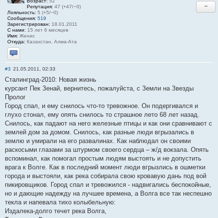
Возраст:
52
−
Репутация:
47 (+47/−0)
Лояльность:
5 (+5/−0)
Сообщения:
519
Зарегистрирован:
18.01.2011
С нами:
15 лет 6 месяцев
Имя:
Женис
Откуда:
Казахстан, Алма-Ата
Отправить личное сообщение
#3
21.05.2011, 02:33
Сталинград-2010: Новая жизнь
курсант Пек Зенай, вернитесь, пожалуйста, с Земли на Звезды
Пролог
Город спал, и ему снилось что-то тревожное. Он подергивался и
глухо стонал, ему опять снилось то страшное лето 68 лет назад.
Снилось, как падают на него железные птицы и как они сравнивают с
землей дом за домом. Снилось, как разные люди вгрызались в
землю и умирали на его развалинах. Как наблюдал он своими
раскосыми глазами за штурмом своего сердца – ж/д вокзала. Опять
вспоминал, как помогал простым людям выстоять и не допустить
врага к Волге. Как в последний момент люди вгрызлись в ошметки
города и выстояли, как река собирала свою кровавую дань под вой
пикировщиков. Город спал и тревожился - надвигались беспокойные,
но и дающие надежду на лучшее времена, а Волга все так неспешно
текла и напевала тихо колыбельную:
Издалека-долго течет река Волга,