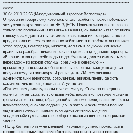
*************************************************************************************
*******
30.04.2010 22:55 (Международный аэропорт Волгограда)
Откровенно говоря, ему хотелось спать, особенно после небольшой
экскурсии вокруг здания, но НЕ ЗДЕСЬ. Присматривая вполглаза за
только что полученными из багажа вещами, он лениво катал от виска
к виску с заходом в затылок идею о закатывании скандала с целью
предоставления ему «халявного» койко-места в любом «клоповнике»
этого города, Волгограда, кажется, если он в глубоких сумерках
правильно разобрал циклопическую надпись над зданием аэропорта.
«В конце-то концов, рейс ведь по докУментам должен был быть без
пересадок – из южной столицы сразу же в северную!» -
промелькнула весьма злобная мысль, но он все-таки усмехнулся
получившемуся каламбуру. И решил дать ИМ, без разницы –
администрации аэропорта, сотрудникам авиакомпании, да хоть
самим летчикам - еще полчаса. А уж потом…
«Потом» наступило буквально через минуту. Сначала он едва не
ослеп от гигантской, во всю ширь неба, насколько позволяли судить
границы стекла стены, обращенной к летному полю, вспышки. Потом
почувствовал, сначала седалищем, а затем и всем телом весьма
ощутимый толчок и, практически одновременно, могучий
«подземный» гул на фоне всеобщего позвякивания всего огромного
здания.
«П…ц, баллов пять – не меньше!» - только и успело пронестись в
голове, поскольку тело само (сказывался опыт жизни в весьма