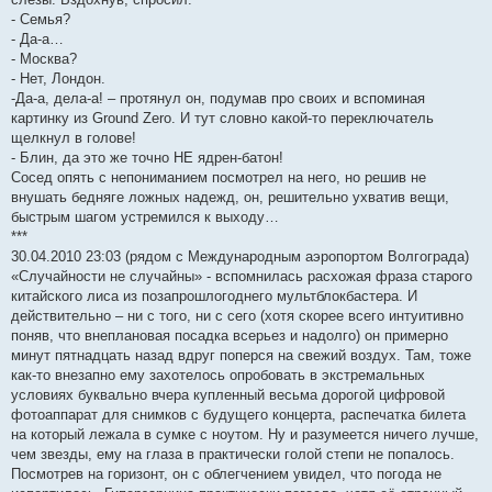
- Семья?
- Да-а…
- Москва?
- Нет, Лондон.
-Да-а, дела-а! – протянул он, подумав про своих и вспоминая
картинку из Ground Zero. И тут словно какой-то переключатель
щелкнул в голове!
- Блин, да это же точно НЕ ядрен-батон!
Сосед опять с непониманием посмотрел на него, но решив не
внушать бедняге ложных надежд, он, решительно ухватив вещи,
быстрым шагом устремился к выходу…
***
30.04.2010 23:03 (рядом с Международным аэропортом Волгограда)
«Случайности не случайны» - вспомнилась расхожая фраза старого
китайского лиса из позапрошлогоднего мультблокбастера. И
действительно – ни с того, ни с сего (хотя скорее всего интуитивно
поняв, что внеплановая посадка всерьез и надолго) он примерно
минут пятнадцать назад вдруг поперся на свежий воздух. Там, тоже
как-то внезапно ему захотелось опробовать в экстремальных
условиях буквально вчера купленный весьма дорогой цифровой
фотоаппарат для снимков с будущего концерта, распечатка билета
на который лежала в сумке с ноутом. Ну и разумеется ничего лучше,
чем звезды, ему на глаза в практически голой степи не попалось.
Посмотрев на горизонт, он с облегчением увидел, что погода не