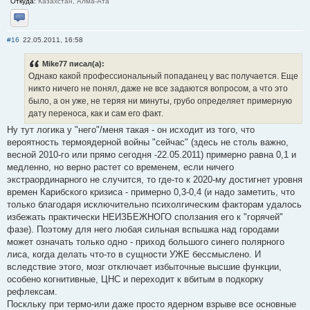
Откуда:
Казахстан, Алма-Ата
Отправить личное сообщение
#16
22.05.2011, 16:58
Mike77 писал(а):
Однако какой профессиональный попаданец у вас получается. Еще
никто ничего не понял, даже не все задаются вопросом, а что это
было, а он уже, не теряя ни минуты, грубо определяет примерную
дату переноса, как и сам его факт.
Ну тут логика у "него"/меня такая - он исходит из того, что
вероятность термоядерной войны "сейчас" (здесь не столь важно,
весной 2010-го или прямо сегодня -22.05.2011) примерно равна 0,1 и
медленно, но верно растет со временем, если ничего
экстраординарного не случится, то где-то к 2020-му достигнет уровня
времен Карибского кризиса - примерно 0,3-0,4 (и надо заметить, что
только благодаря исключительно психолгическим факторам удалось
избежать практически НЕИЗБЕЖНОГО сползания его к "горячей"
фазе). Поэтому для него любая сильная вспышка над городами
может означать только одно - приход большого синего полярного
лиса, когда делать что-то в сущности УЖЕ бессмыслено. И
вследствие этого, мозг отключает избыточные высшие функции,
особено когнитивные, ЦНС и переходит к вбитым в подкорку
рефлексам.
Поскльку при термо-или даже просто ядерном взрыве все основные