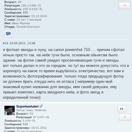
Возраст:
40
−
Репутация:
144 (+146/−2)
Лояльность:
229 (+232/−3)
Сообщения:
355
Зарегистрирован:
15.12.2010
С нами:
15 лет 7 месяцев
Имя:
Иван Яценко
Откуда:
Toronto\Златоуст
Отправить личное сообщение
#19
23.05.2011, 13:48
я фоткал звезды и луну, на canon powershot 710..... причем сфотал
ночью просто так, на небе тучи были, основным обьектам было
здание. на фотке самой увидел просвечивающие тучи и звезды.
вот только делал я это за городом. но тут вы можете допустить что в
аэропорту на какое то время вырубилось электричество, вот вам и
возможность фотографирования. только тогда предыдущую фотку
он должен брать откуда нить из атласа ( например один мой
знакомый купил название для звезды, имя своей девушки, ему
пришел комплект, карта звездного неба, и фото звезд в
определенной точке)
Superkashalot
Ответи
Автор темы, Новичок
Возраст:
52
−
Репутация:
47 (+47/−0)
Лояльность:
5 (+5/−0)
Сообщения:
519
Зарегистрирован:
18.01.2011
С нами:
15 лет 6 месяцев