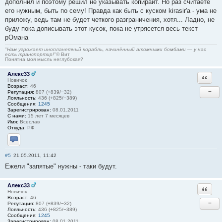
дополнил и поэтому решил не указывать копирайт. Но раз считаете
его нужным, быть по сему! Правда как быть с куском kirasir'а - ума не
приложу, ведь там не будет четкого разграничения, хотя... Ладно, не
буду пока дописывать этот кусок, пока не утрясется весь текст
рОмана
"
Нам угрожает инопланетный корабль, начинённый атомными бомбами — у нас
есть транспортир!
"© Вит
Понятна моя мысль неглубокая?
Алекс33
Ответи
Новичок
Возраст:
46
−
Репутация:
807 (+839/−32)
Лояльность:
436 (+825/−389)
Сообщения:
1245
Зарегистрирован:
08.01.2011
С нами:
15 лет 7 месяцев
Имя:
Всеслав
Откуда:
РФ
Отправить личное сообщение
#5
21.05.2011, 11:42
Ежели "запятые" нужны - таки будут.
Алекс33
Ответи
Новичок
Возраст:
46
−
Репутация:
807 (+839/−32)
Лояльность:
436 (+825/−389)
Сообщения:
1245
Зарегистрирован:
08.01.2011