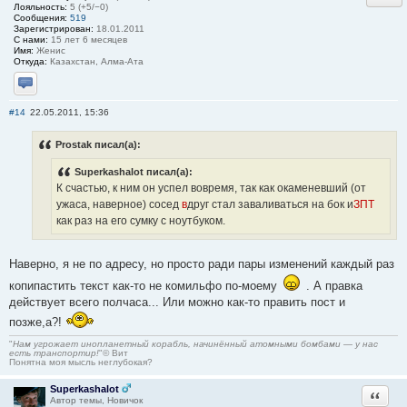
Лояльность:
5 (+5/−0)
Сообщения:
519
Зарегистрирован:
18.01.2011
С нами:
15 лет 6 месяцев
Имя:
Женис
Откуда:
Казахстан, Алма-Ата
Отправить личное сообщение
#14
22.05.2011, 15:36
Prostak писал(а):
Superkashalot писал(а):
К счастью, к ним он успел вовремя, так как окаменевший (от
ужаса, наверное) сосед
в
друг стал заваливаться на бок и
ЗПТ
как раз на его сумку с ноутбуком.
Наверно, я не по адресу, но просто ради пары изменений каждый раз
копипастить текст как-то не комильфо по-моему
. А правка
действует всего полчаса... Или можно как-то править пост и
позже,а?!
"
Нам угрожает инопланетный корабль, начинённый атомными бомбами — у нас
есть транспортир!
"© Вит
Понятна моя мысль неглубокая?
Superkashalot
Ответи
Автор темы, Новичок