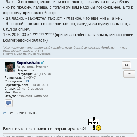
- Да х…й его знает, может и ничего такого, - сжалился он и добавил,
- но по любому, папаша, с топливом вам надо бы поэкономнее, а то к
хорошему привыкают быстро…
- Да ладно, - закряхтел таксист, - главное, что еще живы, а не…
- Эт верно! – не мог не согласиться он, закидывая сумку на плечо, а
баул за спину.
1.05.2010 00:54 /??.??.???? (приемная кабинета главы администрации
Волгоградской области)
"
Нам угрожает инопланетный корабль, начинённый атомными бомбами — у нас
есть транспортир!
"© Вит
Понятна моя мысль неглубокая?
Superkashalot
Ответи
Автор темы, Новичок
Возраст:
52
−
Репутация:
47 (+47/−0)
Лояльность:
5 (+5/−0)
Сообщения:
519
Зарегистрирован:
18.01.2011
С нами:
15 лет 6 месяцев
Имя:
Женис
Откуда:
Казахстан, Алма-Ата
Отправить личное сообщение
#10
21.05.2011, 15:33
Блин, а что текст никак не форматируется?!
"
Нам угрожает инопланетный корабль, начинённый атомными бомбами — у нас