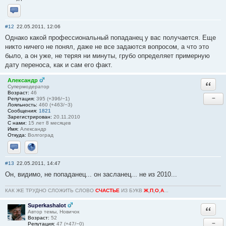
Отправить личное сообщение
#12
22.05.2011, 12:06
Однако какой профессиональный попаданец у вас получается. Еще
никто ничего не понял, даже не все задаются вопросом, а что это
было, а он уже, не теряя ни минуты, грубо определяет примерную
дату переноса, как и сам его факт.
Александр
Ответи
Супермодератор
Возраст:
46
−
Репутация:
395 (+396/−1)
Лояльность:
460 (+463/−3)
Сообщения:
1821
Зарегистрирован:
20.11.2010
С нами:
15 лет 8 месяцев
Имя:
Александр
Откуда:
Волгоград
Отправить личное сообщение
Сайт
#13
22.05.2011, 14:47
Он, видимо, не попаданец... он засланец... не из 2010...
КАК ЖЕ ТРУДНО СЛОЖИТЬ СЛОВО
СЧАСТЬЕ
ИЗ БУКВ
Ж
,
П
,
О
,
А
...
Superkashalot
Ответи
Автор темы, Новичок
Возраст:
52
−
Репутация:
47 (+47/−0)