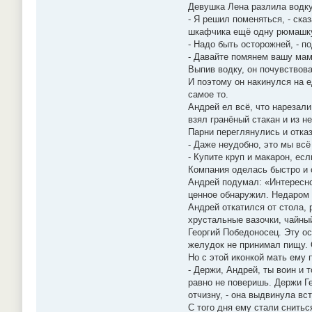
Девушка Лена разлила водку
- Я решил поменяться, - ска
шкафчика ещё одну рюмашку 
- Надо быть осторожней, - п
- Давайте помянем вашу мам
Выпив водку, он почувствова
И поэтому он накинулся на е
самое то.
Андрей ел всё, что нарезали
взял гранёный стакан и из н
Парни переглянулись и отказ
- Даже неудобно, это мы всё
- Купите круп и макарон, есл
Компания оделась быстро и 
Андрей подумал: «Интересно,
ценное обнаружил. Недаром 
Андрей откатился от стола, 
хрустальные вазочки, чайный
Георгий Победоносец. Эту о
желудок не принимал пищу. 
Но с этой иконкой мать ему 
- Держи, Андрей, ты воин и 
равно не поверишь. Держи Ге
отчизну, - она выдвинула вс
С того дня ему стали снитьс