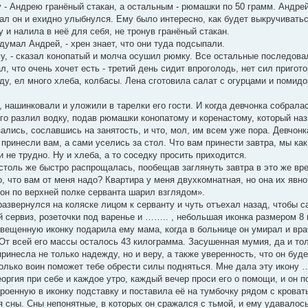
 - Андрею гранёный стакан, а остальным - рюмашки по 50 грамм. Андрей
зал он и ехидно улыбнулся. Ему было интересно, как будет выкручиватьс
и налила в неё для себя, не тронув гранёный стакан.
одумал Андрей, - хрен знает, что они туда подсыпали.
у, - сказал конопатый и молча осушил рюмку. Все остальные последовал
л, что очень хочет есть - третий день сидит впроголодь, нет сил пригот
ду, ел много хлеба, колбасы. Лена сготовила салат с огурцами и поми
, нашинковали и уложили в тарелки его гости. И когда девчонка собрала
его разлил водку, подав рюмашки конопатому и коренастому, который наз
ались, сославшись на занятость, и что, мол, им всем уже пора. Девчонка
 принесли вам, а сами уселись за стол. Что вам принести завтра, мы как
и не трудно. Ну и хлеба, а то соседку просить приходится.
столь же быстро распрощалась, пообещав заглянуть завтра в это же вре
 что вам от меня надо? Квартира у меня двухкомнатная, но она их явно 
он по верхней полке серванта шарил взглядом».
развернулся на коляске лицом к серванту и чуть отъехал назад, чтобы с
 сервиз, розеточки под варенье и …….. , небольшая иконка размером 8 н
свещенную иконку подарила ему мама, когда в больнице он умирал и вра
От всей его массы осталось 43 килограмма. Засушенная мумия, да и тол
принесла не только надежду, но и веру, а также уверенность, что он буд
только воин поможет тебе обрести силы подняться. Мне дала эту икону …
оргия при себе и каждое утро, каждый вечер проси его о помощи, и он 
троенную в иконку подставку и поставила её на тумбочку рядом с крова
я сны. Сны непонятные, в которых он сражался с тьмой, и ему удавалось