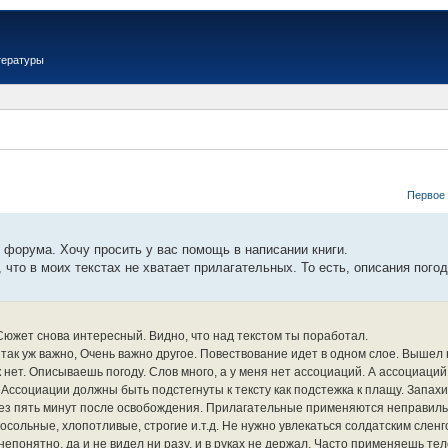
тературы
Первое
 форума. Хочу просить у вас помощь в написании книги.
что в моих текстах не хватает прилагательных. То есть, описания погоды
 Сюжет снова интересный. Видно, что над текстом ты поработал.
е так уж важно, Очень важно другое. Повествование идет в одном слое. Вышел
к нет. Описываешь погоду. Слов много, а у меня нет ассоциаций. А ассоциац
д. Ассоциации должны быть подстегнуты к тексту как подстежка к плащу. Запа
рез пять минут после освобождения. Прилагательные применяются неправиль
босольные, хлопотливые, строгие и.т.д. Не нужно увлекаться солдатским сле
 непонятно, да и не видел ни разу, и в руках не держал. Часто применяешь тел