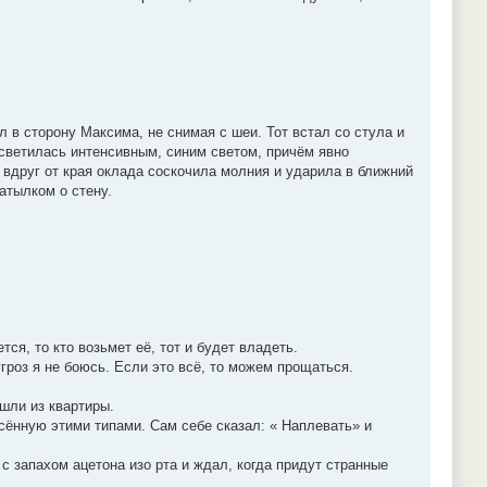
л в сторону Максима, не снимая с шеи. Тот встал со стула и
асветилась интенсивным, синим светом, причём явно
 вдруг от края оклада соскочила молния и ударила в ближний
атылком о стену.
тся, то кто возьмет её, тот и будет владеть.
угроз я не боюсь. Если это всё, то можем прощаться.
ышли из квартиры.
есённую этими типами. Сам себе сказал: « Наплевать» и
 с запахом ацетона изо рта и ждал, когда придут странные