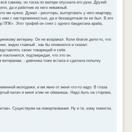
всё самому, но тоска по матери опускала его руки. Друзей
ело, да и работник из него неважный.
то им нужно. Думал - риэлторы, выторговать у него квартиру,
к ним с настороженностью, да и беззащитным он не был. В его
р ППК». Этот трофей он снял с одного бандюгана араба,
инокому ветерану. Он не возражал. Коли благое дело-то, что
их, видно главный , как бы опомнился и сказал:
представлять своих товарищей и себя:
 и поклонился, подтверждая, что это он.
м ветеранам, - девчонка тоже встала и сделала попытку
ременной молодежи, и им явно от меня что-то надо. В глаза
 тёртый калач и меня этим не обманешь. Надо быть на стороже,
ктов». Существуем на пожертвования. Ну и те, кому помогли,