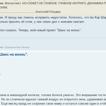
кстами. Впечатляет. НО СЮЖЕТ НЕ ГЛАВНОЕ. ГЛАВНОЕ-ИНТРИГА, ДИНАМ
ИЯМ.
........................................................ Анатолий Погудин.
ки. И прошу вас помочь исправить недостатки. Хотелось, что бы Кир Ша
олько просить об этом, у них своих дел с книгами хватает.
отел сказать. Теперь, мой новый проект "Шанс на жизнь".
ет. (Хушхаль-Хан Хатак.)
"Шанс на жизнь".
.
кна в инвалидной коляске, голова болела ужасно. Это вчерашние гости 
. Но он стоически вдыхал свежий воздух из открытого окна, удерживая 
. Ещё месяц назад он схоронил свою маму и остался совсем один в этой