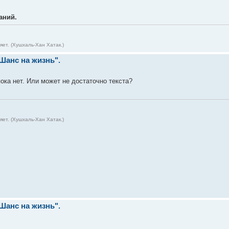
аний.
ет. (Хушхаль-Хан Хатак.)
"Шанс на жизнь".
пока нет. Или может не достаточно текста?
ет. (Хушхаль-Хан Хатак.)
"Шанс на жизнь".