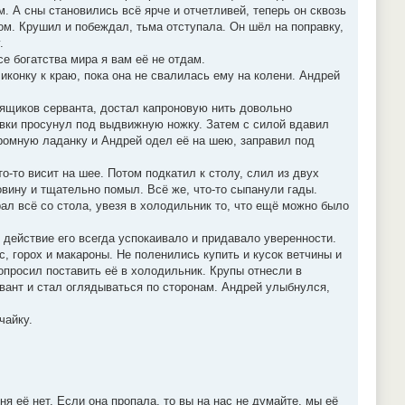
. А сны становились всё ярче и отчетливей, теперь он сквозь
ом. Крушил и побеждал, тьма отступала. Он шёл на поправку,
.
се богатства мира я вам её не отдам.
иконку к краю, пока она не свалилась ему на колени. Андрей
 ящиков серванта, достал капроновую нить довольно
ёвки просунул под выдвижную ножку. Затем с силой вдавил
громную ладанку и Андрей одел её на шею, заправил под
о-то висит на шее. Потом подкатил к столу, слил из двух
овину и тщательно помыл. Всё же, что-то сыпанули гады.
рал всё со стола, увезя в холодильник то, что ещё можно было
 действие его всегда успокаивало и придавало уверенности.
, горох и макароны. Не поленились купить и кусок ветчины и
попросил поставить её в холодильник. Крупы отнесли в
рвант и стал оглядываться по сторонам. Андрей улыбнулся,
чайку.
дня её нет. Если она пропала, то вы на нас не думайте, мы её