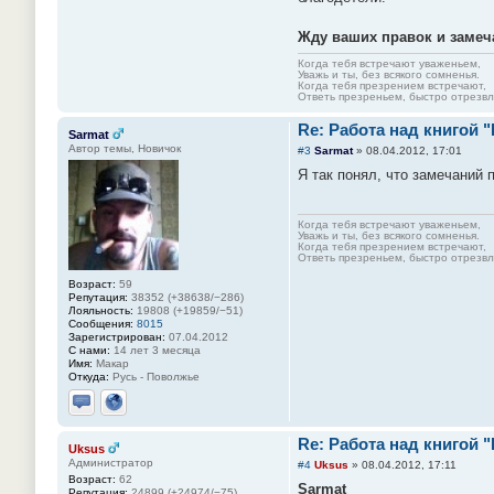
Жду ваших правок и замеч
Когда тебя встречают уваженьем,
Уважь и ты, без всякого сомненья.
Когда тебя презрением встречают,
Ответь презреньем, быстро отрезвля
Re: Работа над книгой 
Sarmat
Автор темы, Новичок
#3
Sarmat
»
08.04.2012, 17:01
Я так понял, что замечаний 
Когда тебя встречают уваженьем,
Уважь и ты, без всякого сомненья.
Когда тебя презрением встречают,
Ответь презреньем, быстро отрезвля
Возраст:
59
Репутация:
38352 (+38638/−286)
Лояльность:
19808 (+19859/−51)
Сообщения:
8015
Зарегистрирован:
07.04.2012
С нами:
14 лет 3 месяца
Имя:
Макар
Откуда:
Русь - Поволжье
Отправить личное сообщение
Сайт
Re: Работа над книгой 
Uksus
Администратор
#4
Uksus
»
08.04.2012, 17:11
Возраст:
62
Sarmat
Репутация:
24899 (+24974/−75)