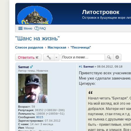
Литостровок
Островок в бушующем море ли
Меню
FAQ
"Шанс на жизнь"
Список разделов
Мастерская
"Песочница"
Ответить
#1
Sarmat
»
08.04.2012, 09:18
Sarmat
Автор темы, Новичок
Приветствую всех учасников
Мне уже сделали замечание, 
Цитирую:
Начал читать "Бунтаря".
На мой взгляд, всё это н
Возраст:
59
добрался. Матери нет ка
Репутация:
38352 (+38638/−286)
Лояльность:
19808 (+19859/−51)
паутинки, стаи птиц и.т.
Сообщения:
8015
не пьянка с друзьями че
Зарегистрирован:
07.04.2012
С нами:
14 лет 3 месяца
быть - приветливые, хле
Имя:
Макар
идет речь, и злишся. Все