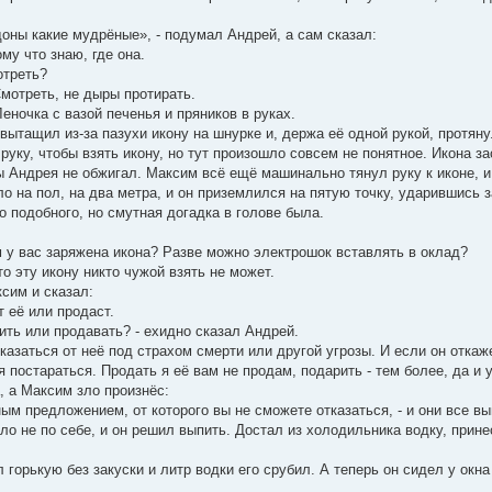
доны какие мудрёные», - подумал Андрей, а сам сказал:
ому что знаю, где она.
отреть?
Смотреть, не дыры протирать.
еночка с вазой печенья и пряников в руках.
вытащил из-за пазухи икону на шнурке и, держа её одной рукой, протяну
уку, чтобы взять икону, но тут произошло совсем не понятное. Икона з
ы Андрея не обжигал. Максим всё ещё машинально тянул руку к иконе, и
 на пол, на два метра, и он приземлился на пятую точку, ударившись з
 подобного, но смутная догадка в голове была.
м у вас заряжена икона? Разве можно электрошок вставлять в оклад?
то эту икону никто чужой взять не может.
сим и сказал:
т её или продаст.
рить или продавать? - ехидно сказал Андрей.
тказаться от неё под страхом смерти или другой угрозы. И если он откаже
ся постараться. Продать я её вам не продам, подарить - тем более, да и 
, а Максим зло произнёс:
ым предложением, от которого вы не сможете отказаться, - и они все в
ло не по себе, и он решил выпить. Достал из холодильника водку, прин
 горькую без закуски и литр водки его срубил. А теперь он сидел у окна