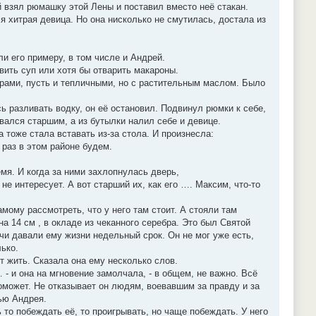
 взял рюмашку этой Лены и поставил вместо неё стакан.
я хитрая девица. Но она нисколько не смутилась, достала из
и его примеру, в том числе и Андрей.
овить суп или хотя бы отварить макароны.
дорами, пусть и тепличными, но с растительным маслом. Было
сь разливать водку, он её остановил. Подвинул рюмки к себе,
вался старшим, а из бутылки налил себе и девице.
 тоже стала вставать из-за стола. И произнесла:
 раз в этом районе будем.
мя. И когда за ними захлопнулась дверь,
не интересует. А вот старший их, как его …. Максим, что-то
амому рассмотреть, что у него там стоит. А стояли там
а 14 см , в окладе из чеканного серебра. Это был Святой
чи давали ему жизни недельный срок. Он не мог уже есть,
ько.
ет жить. Сказала она ему несколько слов.
 - и она на мгновение замолчала, - в общем, не важно. Всё
поможет. Не отказывает он людям, воевавшим за правду и за
тью Андрея.
 то побеждать её, то проигрывать, но чаще побеждать. У него