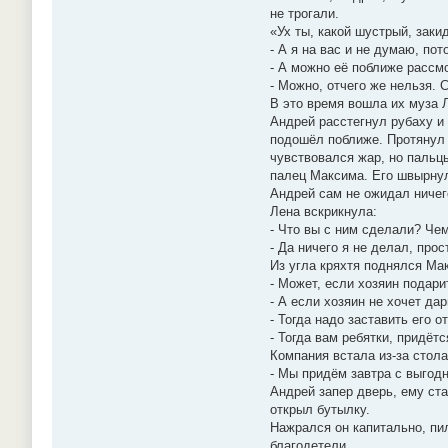
не трогали.
«Ух ты, какой шустрый, заки
- А я на вас и не думаю, пот
- А можно её поближе рассм
- Можно, отчего же нельзя. 
В это время вошла их муза Л
Андрей расстегнул рубаху и 
подошёл поближе. Протянул р
чувствовался жар, но пальц
палец Максима. Его швырнуло
Андрей сам не ожидал ничего
Лена вскрикнула:
- Что вы с ним сделали? Че
- Да ничего я не делал, прос
Из угла кряхтя поднялся Мак
- Может, если хозяин подари
- А если хозяин не хочет да
- Тогда надо заставить его о
- Тогда вам ребятки, придёт
Компания встала из-за стола
- Мы придём завтра с выгодн
Андрей запер дверь, ему ста
открыл бутылку.
Нажрался он капитально, пил
благодетели.