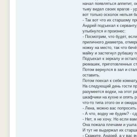
начал появляться аппетит, о
тьму видел своих врагов - у
вот только осколок нельзя б
- Так вот что их старшому п
Андрей подъехал к серванту,
улыбнулся и произнес:
- Посмотрим, что будет, ес
приличного диаметра, отмер
ножку на место, так что беч
майку и застегнул рубашку 
Подъехал к зеркалу и осталс
рюмашек, приготовленных ста
Потом вернулся в зал и стал
оставить.
Потом поехал к себе комнату
На следующий день гости при
разумеется водки, на этот р
шкафчики на кухне и опять 
что-то типа этого он и ожида
- Лена, можно вас попросить
- А что, водку не будем? - с
- Нет, я не хочу. Но если вам
Она пожала плечами и ушла н
И тут не выдержал их старш
- Скажите, Андрей, а у вас в