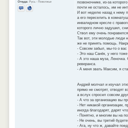
Откуда:
Русь - Поволжье
позвоночнике, из-за которог
почти не осталось, им не ин
Отправить личное сообщение
Сайт
И вот неделю назад к нему п
а его переселить в комнату
инвалидном кресле с правог
которого лично задушил, сни
Ствол ему очень понравился 
Так вот, эти молодые люди н
же не принять помощь. Накры
- Совсем забыл, мы-то о вас
- Это наш Санёк, у него тоже
- А это наша муза, Леночка.
реверанса.
- А меня звать Максим, я ст
Андрей молчал и изучал этих
прямо не смотрят, отводят в
а вслух спросил совсем дру
- А что за организацию вы п
- Нет никакой организации,
иногда благодарят, дарят чт
- Понятно, и многим вы на п
- Не очень, вы третий будете
- Ага, ну что ж, давайте пое