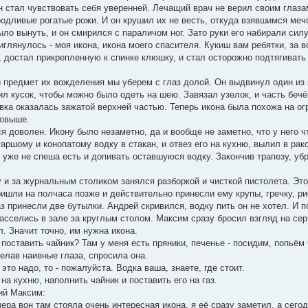
н стал чувствовать себя уверенней. Лечащий врач не верил своим глазам
родливые рогатые рожи. И он крушил их не весть, откуда взявшимся меч
ыло вынуть, и он смирился с параличом ног. Зато руки его набирали силу
риглянулось - моя икона, икона моего спасителя. Кукиш вам ребятки, за в
 достал прикрепленную к спинке клюшку, и стал осторожно подтягивать 
ли предмет их вожделения мы уберем с глаз долой. Он выдвинул один из
ил кусок, чтобы можно было одеть на шею. Завязал узелок, и часть беч
ёвка оказалась зажатой верхней частью. Теперь икона была похожа на о
повыше.
я доволен. Икону было незаметно, да и вообще не заметно, что у него чт
ршому и конопатому водку в стакан, и отвез его на кухню, вылил в рак
 уже не спеша есть и допивать оставшуюся водку. Закончив трапезу, уб
 и за журнальным столиком занялся разборкой и чисткой пистолета. Это
шли на полчаса позже и действительно принесли ему крупы, гречку, рис
аз принесли две бутылки. Андрей скривился, водку пить он не хотел. И 
расселись в зале за круглым столом. Максим сразу бросил взгляд на се
л. Значит точно, им нужна икона.
 поставить чайник? Там у меня есть пряники, печенье - посидим, попьём 
делав наивные глаза, спросила она.
 это надо, то - пожалуйста. Водка ваша, знаете, где стоит.
а кухню, наполнить чайник и поставить его на газ.
ий Максим:
чера вон там стояла очень интересная икона, я её сразу заметил, а сего