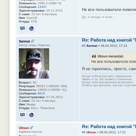
Лояльность:
1586 (+1586/−0)
Сообщения:
13337
Не все пользователи появля
Зарегистрирован:
20.11.2010
С нами:
15 лет 8 месяцев
Да, я зануда, я знаю...
Имя:
Сергей
Откуда:
СПб
Отправить личное сообщение
Сайт
Re: Работа над книгой 
Sarmat
Автор темы, Новичок
#5
Sarmat
»
08.04.2012, 17:14
Uksus писал(а):
Не все пользователи поя
Я не тороплюсь, просто, сам
Когда тебя встречают уваженьем,
Уважь и ты, без всякого сомненья.
Когда тебя презрением встречают,
Возраст:
59
Ответь презреньем, быстро отрезвля
Репутация:
38352 (+38638/−286)
Лояльность:
19808 (+19859/−51)
Сообщения:
8015
Зарегистрирован:
07.04.2012
С нами:
14 лет 3 месяца
Имя:
Макар
Откуда:
Русь - Поволжье
Отправить личное сообщение
Сайт
Re: Работа над книгой 
Uksus
Администратор
#6
Uksus
»
08.04.2012, 17:21