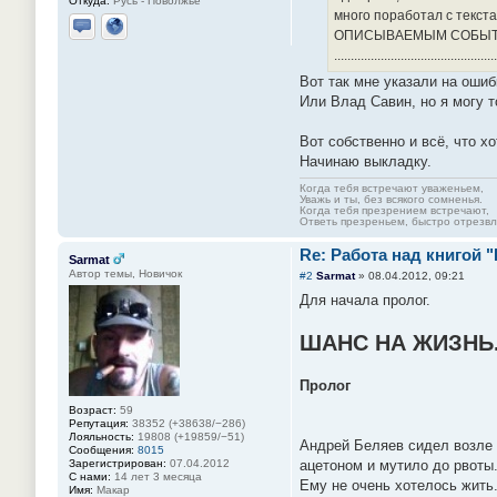
Откуда:
Русь - Поволжье
много поработал с те
ОПИСЫВАЕМЫМ СОБЫТ
Отправить личное сообщение
Сайт
..........................................
Вот так мне указали на ошиб
Или Влад Савин, но я могу т
Вот собственно и всё, что х
Начинаю выкладку.
Когда тебя встречают уваженьем,
Уважь и ты, без всякого сомненья.
Когда тебя презрением встречают,
Ответь презреньем, быстро отрезвля
Re: Работа над книгой 
Sarmat
Автор темы, Новичок
#2
Sarmat
»
08.04.2012, 09:21
Для начала пролог.
ШАНС НА ЖИЗНЬ
Пролог
Возраст:
59
Репутация:
38352 (+38638/−286)
Лояльность:
19808 (+19859/−51)
Андрей Беляев сидел возле о
Сообщения:
8015
Зарегистрирован:
07.04.2012
ацетоном и мутило до рвоты
С нами:
14 лет 3 месяца
Ему не очень хотелось жить
Имя:
Макар