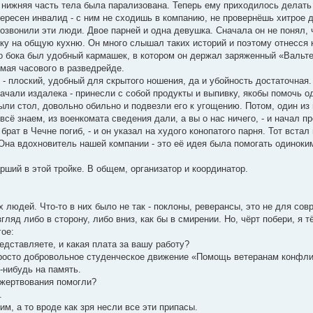
о нижняя часть тела была парализована. Теперь ему приходилось делать 
тересен инвалид - с ним не сходишь в компанию, не провернёшь хитрое д
озвонили эти люди. Двое парней и одна девушка. Сначала он не понял, ч
шку на общую кухню. Он много слышал таких историй и поэтому отнесся 
о бока был удобный кармашек, в котором он держал заряженный «Вальте
мая часового в разведрейде.
- плоский, удобный для скрытого ношения, да и убойность достаточная.
ачали издалека - принесли с собой продукты и выпивку, якобы помочь од
ли стол, довольно обильно и подвезли его к угощению. Потом, один из н
 всё знаем, из военкомата сведения дали, а вы о нас ничего, - и начал 
 брат в Чечне погиб, - и он указал на худого конопатого парня. Тот встал
 Она вдохновитель нашей компании - это её идея была помогать одиноки
арший в этой тройке. В общем, организатор и координатор.
 людей. Что-то в них было не так - поклоны, реверансы, это не для сов
згляд либо в сторону, либо вниз, как бы в смирении. Но, чёрт побери, я
гое:
редставляете, и какая плата за вашу работу?
 просто добровольное студенческое движение «Помощь ветеранам конфли
о-нибудь на память.
ожертвования помогли?
.
дим, а то вроде как зря несли все эти припасы.