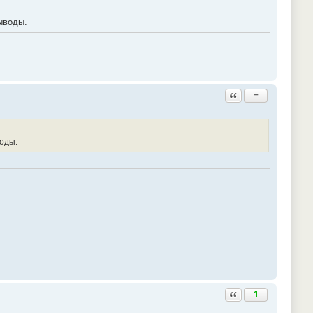
ыводы.
Ответить с цитатой
−
оды.
Ответить с цитатой
1