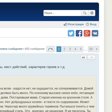
Регистрация
Вход
Поделиться в twitter.com
Поделиться в facebook.com
Поделиться в Google Plus
Поделиться в vk.com
1
2
3
4
5
…
33
 новое сообщение
• 652 сообщения
Ответить с цитатой
−
, мест действий, характеров героев и т.д.
 на волю - радости нет, не ощущается, не сопереживается. Домой
ий должно быть много. По-осеннему высокое синее небо, летающие
хи дома. Постаревшая мама. Старая клеенка на кухонном столе. А
но. Нет добродушных хозяек - в тексте по содержанию. Может
нгом. Чересчур много оружейных терминов. Пытаешся понять о чем
еграфный стиль. Это , конечно, не рецензия. Я не писатель. Ты,