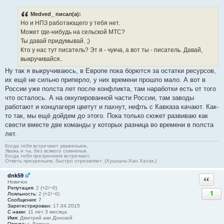
Medved_ писал(а):
Но и НПЗ работающего у тебя нет.
Может где-нибудь на сельской МТС?
Ты давай придумывай. ;)
Кто у нас тут писатель? Эт я - чукча, а вот ты - писатель. Давай,
выкручивайся..
Ну так я выкручиваюсь, в Европе пока борются за остатки ресурсов,
их ещё не сильно приперло, у них времени прошло мало. А вот в
России уже полста лет после конфликта, там наработки есть от того
что осталось. А на оккупированной части России, там заводы
работают и концлагеря цветут и пахнут, нефть с Кавказа качают. Как-
то так, мы ещё дойдем до этого. Пока только сюжет развиваю как
свести вместе две команды у которых разница во времени в полста
лет.
Когда тебя встречают уваженьем,
Уважь и ты, без всякого сомненья.
Когда тебя презрением встречают,
Ответь презреньем, быстро отрезвляет. (Хушхаль-Хан Хатак.)
dnk59
Ответи
Новичок
Репутация:
2 (+2/−0)
1
Лояльность:
2 (+2/−0)
Сообщения:
7
Зарегистрирован:
17.04.2015
С нами:
11 лет 3 месяца
Имя:
Дмитрий аки Донской
Откуда:
г. Липецк