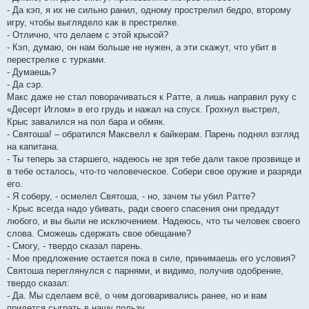
- Да кэп, я их не сильно ранил, одному прострелил бедро, второму
игру, чтобы выглядело как в престрелке.
- Отлично, что делаем с этой крысой?
- Кэп, думаю, он нам больше не нужен, а эти скажут, что убит в
перестрелке с турками.
- Думаешь?
- Да сэр.
Макс даже не стал поворачиваться к Ратте, а лишь направил руку с
«Десерт Иглом» в его грудь и нажал на спуск. Грохнул выстрел,
Крыс завалился на пол бара и обмяк.
- Святоша! – обратился Максвелл к байкерам. Парень поднял взгляд
на капитана.
- Ты теперь за старшего, надеюсь не зря тебе дали такое прозвище и
в тебе осталось, что-то человеческое. Собери свое оружие и разряди
его.
- Я соберу, - осмелел Святоша, - но, зачем ты убил Ратте?
- Крыс всегда надо убивать, ради своего спасения они предадут
любого, и вы были не исключением. Надеюсь, что ты человек своего
слова. Сможешь сдержать свое обещание?
- Смогу, - твердо сказал парень.
- Мое предложение остается пока в силе, принимаешь его условия?
Святоша переглянулся с парнями, и видимо, получив одобрение,
твердо сказал:
- Да. Мы сделаем всё, о чем договаривались ранее, но и вам
придется сыграть в нашу пользу.