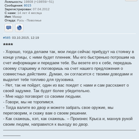
Лояльность:
19808 (+19859/−51)
Сообщения:
8015
Зарегистрирован:
07.04.2012
С нами:
14 лет 4 месяца
Имя:
Макар
Откуда:
Русь - Поволжье
Отправить личное сообщение
Сайт
#585
03.10.2015, 12:19
****
- Хорошо, тогда делаем так, мои люди сейчас прибудут на стоянку в
конце улицы, с ними будет пленник. Мы его быстренько потрошим на
счет информации и передаем тебе. Вы везете его к себе, передашь
своему старшему и поговоришь на счет нашего предложения о
совместных действиях. Думаю, он согласится с твоими доводами и
выделит тебе топливо для грузовика.
- Нет, так не пойдет, один из вас поедет с нами и сам расскажет о
своей задумке. Так будет более убедительно.
- Мне надо поговорит со своими людьми.
- Говори, мы не торопимся.
- Тогда валите во двор и можете забрать свое оружие, мы
переговорим, и скажу вам о своем решении.
- Как скажешь, кэп, как скажешь. – Произнес Крыса и, махнув рукой
своим людям, направился к выходу во двор.
-----------------------------------------------------------------------------------------------------------
--------------