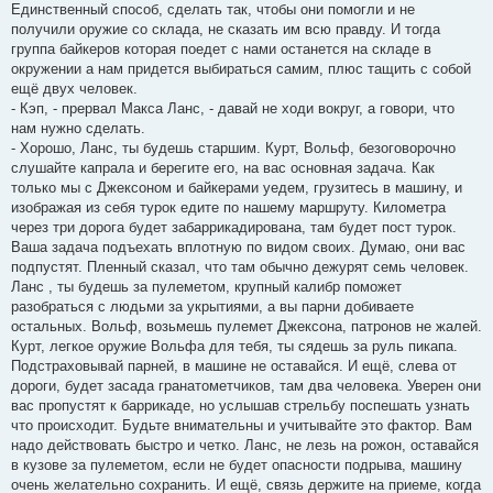
Единственный способ, сделать так, чтобы они помогли и не
получили оружие со склада, не сказать им всю правду. И тогда
группа байкеров которая поедет с нами останется на складе в
окружении а нам придется выбираться самим, плюс тащить с собой
ещё двух человек.
- Кэп, - прервал Макса Ланс, - давай не ходи вокруг, а говори, что
нам нужно сделать.
- Хорошо, Ланс, ты будешь старшим. Курт, Вольф, безоговорочно
слушайте капрала и берегите его, на вас основная задача. Как
только мы с Джексоном и байкерами уедем, грузитесь в машину, и
изображая из себя турок едите по нашему маршруту. Километра
через три дорога будет забаррикадирована, там будет пост турок.
Ваша задача подъехать вплотную по видом своих. Думаю, они вас
подпустят. Пленный сказал, что там обычно дежурят семь человек.
Ланс , ты будешь за пулеметом, крупный калибр поможет
разобраться с людьми за укрытиями, а вы парни добиваете
остальных. Вольф, возьмешь пулемет Джексона, патронов не жалей.
Курт, легкое оружие Вольфа для тебя, ты сядешь за руль пикапа.
Подстраховывай парней, в машине не оставайся. И ещё, слева от
дороги, будет засада гранатометчиков, там два человека. Уверен они
вас пропустят к баррикаде, но услышав стрельбу поспешать узнать
что происходит. Будьте внимательны и учитывайте это фактор. Вам
надо действовать быстро и четко. Ланс, не лезь на рожон, оставайся
в кузове за пулеметом, если не будет опасности подрыва, машину
очень желательно сохранить. И ещё, связь держите на приеме, когда