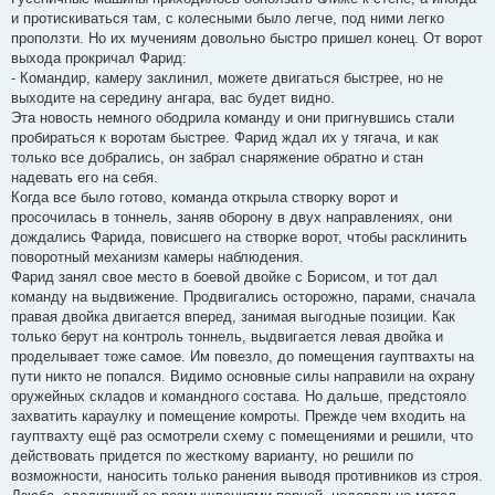
и протискиваться там, с колесными было легче, под ними легко
проползти. Но их мучениям довольно быстро пришел конец. От ворот
выхода прокричал Фарид:
- Командир, камеру заклинил, можете двигаться быстрее, но не
выходите на середину ангара, вас будет видно.
Эта новость немного ободрила команду и они пригнувшись стали
пробираться к воротам быстрее. Фарид ждал их у тягача, и как
только все добрались, он забрал снаряжение обратно и стан
надевать его на себя.
Когда все было готово, команда открыла створку ворот и
просочилась в тоннель, заняв оборону в двух направлениях, они
дождались Фарида, повисшего на створке ворот, чтобы расклинить
поворотный механизм камеры наблюдения.
Фарид занял свое место в боевой двойке с Борисом, и тот дал
команду на выдвижение. Продвигались осторожно, парами, сначала
правая двойка двигается вперед, занимая выгодные позиции. Как
только берут на контроль тоннель, выдвигается левая двойка и
проделывает тоже самое. Им повезло, до помещения гауптвахты на
пути никто не попался. Видимо основные силы направили на охрану
оружейных складов и командного состава. Но дальше, предстояло
захватить караулку и помещение комроты. Прежде чем входить на
гауптвахту ещё раз осмотрели схему с помещениями и решили, что
действовать придется по жесткому варианту, но решили по
возможности, наносить только ранения выводя противников из строя.