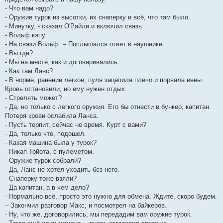
- Что вам надо?
- Оружие турок из высотки, их снаперку и всё, что там было.
- Минутку, - сказал О'Райли и включил связь.
- Вольф кэпу.
- На связи Вольф. – Послышался ответ в наушнике.
- Вы где?
- Мы на месте, как и договаривались.
- Как там Ланс?
- В норме, ранение легкое, пуля зацепила плечо и порвала вены.
Кровь остановили, но ему нужен отдых.
- Стрелять может?
- Да, но только с легкого оружия. Его бы отнести в бункер, капитан.
Потеря крови ослабила Ланса.
- Пусть терпит, сейчас не время. Курт с вами?
- Да, только что, подошел.
- Какая машина была у турок?
- Пикап Тойота, с пулеметом.
- Оружие турок собрали?
- Да, Ланс не хотел уходить без него.
- Снаперку тоже взяли?
- Да капитан, а в чем дело?
- Нормально всё, просто это нужно для обмена. Ждите, скоро будем.
– Закончил разговор Макс, и посмотрел на байкеров.
- Ну, что же, договорились, мы передадим вам оружие турок.