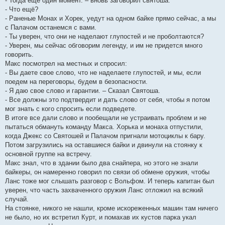
- Тогда ещё один момент. – вновь заговорил святоша.
- Что ещё?
- Раненые Монах и Хорек, уедут на одном байке прямо сейчас, а мы
с Палачом останемся с вами.
- Ты уверен, что они не наделают глупостей и не проболтаются?
- Уверен, мы сейчас обговорим легенду, и им не придется много
говорить.
Макс посмотрел на местных и спросил:
- Вы даете свое слово, что не наделаете глупостей, и мы, если
поедем на переговоры, будем в безопасности.
- Я даю свое слово и гарантии. – Сказал Святоша.
- Все должны это подтвердит и дать слово от себя, чтобы я потом
мог знать с кого спросить если подведете.
В итоге все дали слово и пообещали не устраивать проблем и не
пытаться обмануть команду Макса. Хорька и монаха отпустили,
когда Джекс со Святошей и Палачом пригнали мотоциклы к бару.
Потом загрузились на оставшиеся байки и двинули на стоянку к
основной группе на встречу.
Макс знал, что в здании было два снайпера, но этого не знали
байкеры, он намеренно говорил по связи об обмене оружия, чтобы
Ланс тоже мог слышать разговор с Вольфом. И теперь капитан был
уверен, что часть захваченного оружия Ланс отложил на всякий
случай.
На стоянке, никого не нашли, кроме искореженных машин там ничего
не было, но их встретил Курт, и помахав их кустов парка укал