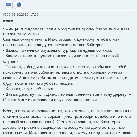
Отправить личное сообщение
Сайт
#590
08.10.2015, 17:09
****
- Смотрите и думайте, мне это оружие не нужно. Мы хотели отдать
его жителям метро.
Святоша окинул тент, а Макс отошел к Джексону, чтобы с ним
проговорить, по поводу их поездки в логово байкеров.
- Джекс, поменяйся оружием с Куртом, ты едешь со мной.
- Зачем оставлять пулемет, может лучше его взять на всякий
случай?
- Сержант, у банды дефицит оружия, я не хочу, чтобы нас с тобой
пристрелили из-за соблазнительного ствола с хорошей огневой
мощью. А нашим ребятам он пригодится, если турки опомнятся, и
будут искать тех, кто убил их людей.
- Хорошо, сэр, я всё понял.
- Давай, действуй и…. Джекс, волоки пленника вон к тому дереву. –
Сказал Макс и отправился в нужном направлении.
Беседа с турком прошла не так, как хотелось, он оказался довольно
стойким фанатиком, но сержант умел разговорить любого и, в итоге
пленный запел как соловей. С его слов узнали, что база турок
довольно прилично защищена, на вооружение даже есть ручные
гранатометы. Макс поинтересовался, почему они до сих пор с таким