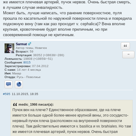
же имеется плечевая артерий, пучок нервов. Очень быстрая смерть,
в лучшем случае инвалидность.
Может быть, лучше написать, что ранение поверхностное, пуля
прошла по касательной по наружной поверхности плеча и повредила
подкожную вену (там как раз проходит v. cephalica)? Вена вполне
крупная, кровотечение будет вполне приличным, но при
своевременной помощи не критичным.
Sarmat
Ответи
Автор темы, Новичок
Возраст:
59
−
Репутация:
38352 (+38638/−286)
Лояльность:
19808 (+19859/−51)
Сообщения:
8015
Зарегистрирован:
07.04.2012
С нами:
14 лет 4 месяца
Имя:
Макар
Откуда:
Русь - Поволжье
Отправить личное сообщение
Сайт
#595
11.10.2015, 18:35
medic_1966 писал(а):
Пучок вен на плече? Единственное образование, где на плече
имеется больше одной более-менее крупной вены, это сосудисто-
нервный пучок плеча (расположен на внутренней поверхности
плеча). Там действительно имеются v. basilica и vv. brahiales. Но там
же имеется плечевая артерий, пучок нервов. Очень быстрая