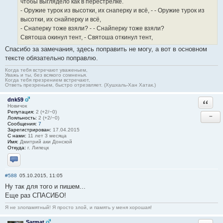
чтобы выглядело как в перестрелке.
- Оружие турок из высотки, их снаперку и всё, - - Оружие турок из
высотки, их снайперку и всё,
- Снаперку тоже взяли? - - Снайперку тоже взяли?
Святоша окинул тент, - Святоша откинул тент,
Спасибо за замечания, здесь поправить не могу, а вот в основном
тексте обязательно поправлю.
Когда тебя встречают уваженьем,
Уважь и ты, без всякого сомненья.
Когда тебя презрением встречают,
Ответь презреньем, быстро отрезвляет. (Хушхаль-Хан Хатак.)
dnk59
Ответи
Новичок
Репутация:
2 (+2/−0)
−
Лояльность:
2 (+2/−0)
Сообщения:
7
Зарегистрирован:
17.04.2015
С нами:
11 лет 3 месяца
Имя:
Дмитрий аки Донской
Откуда:
г. Липецк
Отправить личное сообщение
#588
05.10.2015, 11:05
Ну так для того и пишем...
Еще раз СПАСИБО!
Я не злопамятный! Я просто злой, и память у меня хорошая!
Sarmat