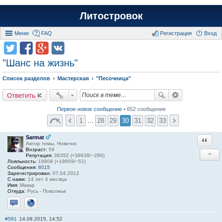
Литостровок
Меню
FAQ
Регистрация
Вход
"Шанс на жизнь"
Список разделов
Мастерская
"Песочница"
Ответить
Первое новое сообщение
• 652 сообщения
1
…
28
29
30
31
32
33
Sarmat
Ответи
Автор темы, Новичок
Возраст:
59
−
Репутация:
38352 (+38638/−286)
Лояльность:
19808 (+19859/−51)
Сообщения:
8015
Зарегистрирован:
07.04.2012
С нами:
14 лет 4 месяца
Имя:
Макар
Откуда:
Русь - Поволжье
Отправить личное сообщение
Сайт
#581
14.08.2015, 14:52