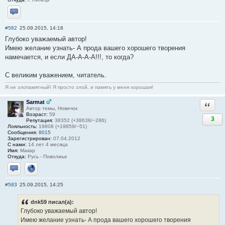
Отправить личное сообщение
#582
25.09.2015, 14:18
Глубоко уважаемый автор!
Имею желание узнать- А прода вашего хорошего творения
намечается, и если ДА-А-А-А!!!, то когда?
С великим уважением, читатель.
Я не злопамятный! Я просто злой, и память у меня хорошая!
Sarmat
Ответи
Автор темы, Новичок
Возраст:
59
3
Репутация:
38352 (+38638/−286)
Лояльность:
19808 (+19859/−51)
Сообщения:
8015
Зарегистрирован:
07.04.2012
С нами:
14 лет 4 месяца
Имя:
Макар
Откуда:
Русь - Поволжье
Отправить личное сообщение
Сайт
#583
25.09.2015, 14:25
dnk59 писал(а):
Глубоко уважаемый автор!
Имею желание узнать- А прода вашего хорошего творения