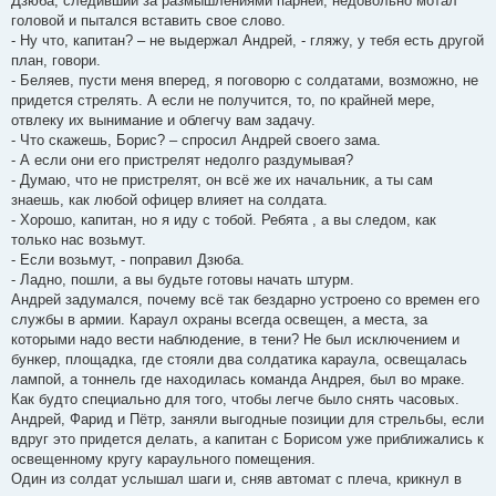
Дзюба, следивший за размышлениями парней, недовольно мотал
головой и пытался вставить свое слово.
- Ну что, капитан? – не выдержал Андрей, - гляжу, у тебя есть другой
план, говори.
- Беляев, пусти меня вперед, я поговорю с солдатами, возможно, не
придется стрелять. А если не получится, то, по крайней мере,
отвлеку их вынимание и облегчу вам задачу.
- Что скажешь, Борис? – спросил Андрей своего зама.
- А если они его пристрелят недолго раздумывая?
- Думаю, что не пристрелят, он всё же их начальник, а ты сам
знаешь, как любой офицер влияет на солдата.
- Хорошо, капитан, но я иду с тобой. Ребята , а вы следом, как
только нас возьмут.
- Если возьмут, - поправил Дзюба.
- Ладно, пошли, а вы будьте готовы начать штурм.
Андрей задумался, почему всё так бездарно устроено со времен его
службы в армии. Караул охраны всегда освещен, а места, за
которыми надо вести наблюдение, в тени? Не был исключением и
бункер, площадка, где стояли два солдатика караула, освещалась
лампой, а тоннель где находилась команда Андрея, был во мраке.
Как будто специально для того, чтобы легче было снять часовых.
Андрей, Фарид и Пётр, заняли выгодные позиции для стрельбы, если
вдруг это придется делать, а капитан с Борисом уже приближались к
освещенному кругу караульного помещения.
Один из солдат услышал шаги и, сняв автомат с плеча, крикнул в