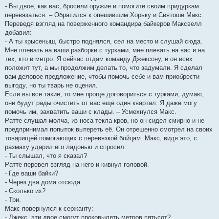
- Вы двое, как вас, бросили оружие и помогите своим придуркам
перевязаться. – Обратился к опешившим Хорьку и Святоше Макс.
Переведя взгляд на поверженного командира байкеров Максвелл
добавил:
- А ты крысеныш, быстро поднялся, сел на место и слушай сюда.
Мне плевать на ваши разборки с турками, мне плевать на вас и на
тех, кто в метро. Я сейчас отдам команду Джексону, и он всех
положит тут, а мы продолжим делать то, что задумали. Я сделал
вам деловое предложение, чтобы помочь себе и вам приобрести
выгоду, но ты тварь не оценил.
Если вы все такие, то мне проще договориться с турками, думаю,
они будут рады очистить от вас ещё один квартал. Я даже могу
помочь им, захватить ваши с клады. – Усмехнулся Макс.
Ратте слушал молча, из носа текла кров, но он сидел смирно и не
предпринимал попыток вытереть её. Он отрешенно смотрел на своих
товарищей помогающих с перевязкой бойцам. Макс, видя это, с
размаху ударил его ладонью и спросил:
- Ты слышал, что я сказал?
Ратте перевел взгляд на него и кивнул головой.
- Где ваши байки?
- Через два дома отсюда.
- Сколько их?
- Три.
Макс повернулся к сержанту:
- Джекс, эти двое смогут проковылять метров пятьсот?