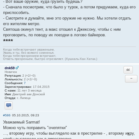
- Вот ваше оружие, куда грузить будешь?
- Сначала посмотрим, что было у турок, а потом придумаем, куда его
приспособить.
- Смотрите и думайте, мне это оружие не нужно. Мы хотели отдать
его жителям метро.
Святоша окинул тент, а макс отошел к Джексону, чтобы с ним
проговорить, по поводу их поездки в логово байкеров.
****
Когда тебя встречают уваженьем,
Уважь и ты, без всякого сомненья.
Когда тебя презрением встречают,
Ответь презреньем, быстро отрезвляет. (Хушхаль-Хан Хатак.)
dnk59
Ответи
Новичок
Репутация:
2 (+2/−0)
−
Лояльность:
2 (+2/−0)
Сообщения:
7
Зарегистрирован:
17.04.2015
С нами:
11 лет 3 месяца
Имя:
Дмитрий аки Донской
Откуда:
г. Липецк
Отправить личное сообщение
#586
05.10.2015, 09:23
Уважаемый Sarmat!
Можно чуть поправить "очепятки"
..., второму игру, чтобы выглядело как в престрелке - , второму и
к
ру,
чтобы выглядело как в п
е
рестрелке.