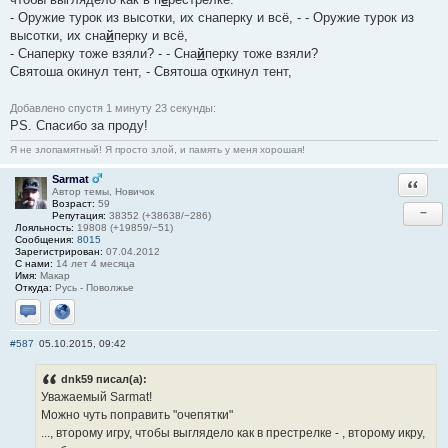
- Оружие турок из высотки, их снаперку и всё, - - Оружие турок из
высотки, их сна
й
перку и всё,
- Снаперку тоже взяли? - - Сна
й
перку тоже взяли?
Святоша окинул тент, - Святоша о
т
кинул тент,
Добавлено спустя 1 минуту 23 секунды:
PS. Спасибо за проду!
Я не злопамятный! Я просто злой, и память у меня хорошая!
Sarmat
Ответи
Автор темы, Новичок
Возраст:
59
−
Репутация:
38352 (+38638/−286)
Лояльность:
19808 (+19859/−51)
Сообщения:
8015
Зарегистрирован:
07.04.2012
С нами:
14 лет 4 месяца
Имя:
Макар
Откуда:
Русь - Поволжье
Отправить личное сообщение
Сайт
#587
05.10.2015, 09:42
dnk59 писал(а):
Уважаемый Sarmat!
Можно чуть поправить "очепятки"
..., второму игру, чтобы выглядело как в престрелке - , второму икру,