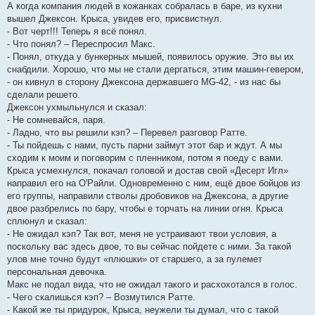
А когда компания людей в кожанках собралась в баре, из кухни
вышел Джексон. Крыса, увидев его, присвистнул.
- Вот черт!!! Теперь я всё понял.
- Что понял? – Переспросил Макс.
- Понял, откуда у бункерных мышей, появилось оружие. Это вы их
снабдили. Хорошо, что мы не стали дергаться, этим машин-гевером,
- он кивнул в сторону Джексона державшего MG-42, - из нас бы
сделали решето.
Джексон ухмыльнулся и сказал:
- Не сомневайся, паря.
- Ладно, что вы решили кэп? – Перевел разговор Ратте.
- Ты пойдешь с нами, пусть парни займут этот бар и ждут. А мы
сходим к моим и поговорим с пленником, потом я поеду с вами.
Крыса усмехнулся, покачал головой и достав свой «Десерт Игл»
направил его на О'Райли. Одновременно с ним, ещё двое бойцов из
его группы, направили стволы дробовиков на Джексона, а другие
двое разбрелись по бару, чтобы е торчать на линии огня. Крыса
сплюнул и сказал:
- Не ожидал кэп? Так вот, меня не устраивают твои условия, а
поскольку вас здесь двое, то вы сейчас пойдете с ними. За такой
улов мне точно будут «плюшки» от старшего, а за пулемет
персональная девочка.
Макс не подал вида, что не ожидал такого и расхохотался в голос.
- Чего скалишься кэп? – Возмутился Ратте.
- Какой же ты придурок, Крыса, неужели ты думал, что с такой