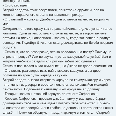
темноту тоннеля:
- Стой, кто идет!!!
Второй солдатик тоже засуетился, приготовил оружие и, сев на
колено направил его ствол в направлении прохода.
- Отставить!! – крикнул Дзюба – один остается на месте, второй ко
мне!
Солдатики от этого сразу как-то расслабились, видимо узнали голос
капитана. Один из них остался стоять на месте, а второй закинув
автомат на плечо, направился к капитану, когда тот вошел в радиус
освещения. Подойдя ближе, он стал докладывать, но Дзюба прервал
солдата:
- Сержант, что за безобразие, что за расслабон на посту? Почему не
спросил пропуск? Или не изучали устав караульной службы? Вам в
комроте учебники раздали или ротный забыл это сделать?
Сержант попытался было объяснить, но Дзюба не давал опомниться.
- Отставить разговоры, вызывай старшего караула, а вы двое
получите по трое суток наряда на кухню.
Второй солдат, вызвал старшего караула по коммуникатору и через
пять минут из дверцы в воротах появился запыхавшийся молодой
лейтенантик. Подбежал к капитану и козырнув начал доклад:
- Товарищ капитан, старший караула лейтенант Сафронов…
- Хорошо, Сафронов, - прервал Дзюба, - вижу у вас здесь бардак,
докладывать тебе не о чем идем смотреть твое хозяйство. Со мной
инспектора от соседей, и они крайне не довольны постановкой наших
служб. – Потом он обернулся назад и крикнул в темноту, - Старлей,