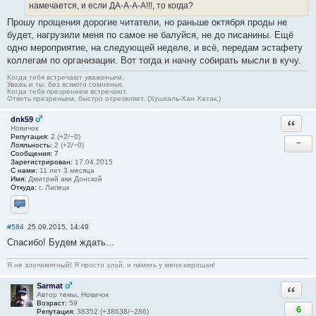
намечается, и если ДА-А-А-А!!!, то когда?
Прошу прощения дорогие читатели, но раньше октября проды не
будет, нагрузили меня по самое не балуйся, не до писанины. Ещё
одно мероприятие, на следующей неделе, и всё, передам эстафету
коллегам по организации. Вот тогда и начну собирать мысли в кучу.
Когда тебя встречают уваженьем,
Уважь и ты, без всякого сомненья.
Когда тебя презрением встречают,
Ответь презреньем, быстро отрезвляет. (Хушхаль-Хан Хатак.)
dnk59
Ответи
Новичок
Репутация:
2 (+2/−0)
−
Лояльность:
2 (+2/−0)
Сообщения:
7
Зарегистрирован:
17.04.2015
С нами:
11 лет 3 месяца
Имя:
Дмитрий аки Донской
Откуда:
г. Липецк
Отправить личное сообщение
#584
25.09.2015, 14:49
Спасибо! Будем ждать...
Я не злопамятный! Я просто злой, и память у меня хорошая!
Sarmat
Ответи
Автор темы, Новичок
Возраст:
59
6
Репутация:
38352 (+38638/−286)