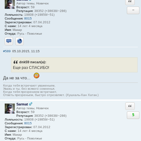
Ответи
Автор темы, Новичок
Возраст:
59
−
Репутация:
38352 (+38638/−286)
Лояльность:
19808 (+19859/−51)
Сообщения:
8015
Зарегистрирован:
07.04.2012
С нами:
14 лет 4 месяца
Имя:
Макар
Откуда:
Русь - Поволжье
Отправить личное сообщение
Сайт
#589
05.10.2015, 11:15
dnk59 писал(а):
Еще раз СПАСИБО!
Да не за что...
Когда тебя встречают уваженьем,
Уважь и ты, без всякого сомненья.
Когда тебя презрением встречают,
Ответь презреньем, быстро отрезвляет. (Хушхаль-Хан Хатак.)
Sarmat
Ответи
Автор темы, Новичок
Возраст:
59
5
Репутация:
38352 (+38638/−286)
Лояльность:
19808 (+19859/−51)
Сообщения:
8015
Зарегистрирован:
07.04.2012
С нами:
14 лет 4 месяца
Имя:
Макар
Откуда:
Русь - Поволжье