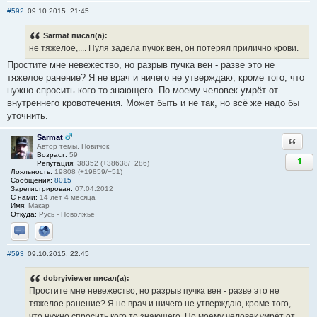
#592
09.10.2015, 21:45
Sarmat писал(а):
не тяжелое,.... Пуля задела пучок вен, он потерял прилично крови.
Простите мне невежество, но разрыв пучка вен - разве это не
тяжелое ранение? Я не врач и ничего не утверждаю, кроме того, что
нужно спросить кого то знающего. По моему человек умрёт от
внутреннего кровотечения. Может быть и не так, но всё же надо бы
уточнить.
Sarmat
Ответи
Автор темы, Новичок
Возраст:
59
1
Репутация:
38352 (+38638/−286)
Лояльность:
19808 (+19859/−51)
Сообщения:
8015
Зарегистрирован:
07.04.2012
С нами:
14 лет 4 месяца
Имя:
Макар
Откуда:
Русь - Поволжье
Отправить личное сообщение
Сайт
#593
09.10.2015, 22:45
dobryiviewer писал(а):
Простите мне невежество, но разрыв пучка вен - разве это не
тяжелое ранение? Я не врач и ничего не утверждаю, кроме того,
что нужно спросить кого то знающего. По моему человек умрёт от