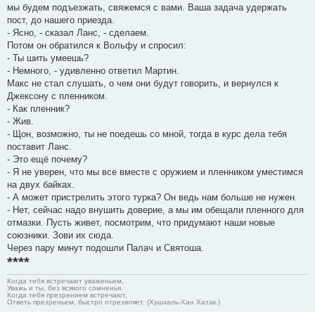
мы будем подъезжать, свяжемся с вами. Ваша задача удержать
пост, до нашего приезда.
- Ясно, - сказал Ланс, - сделаем.
Потом он обратился к Вольфу и спросил:
- Ты шить умеешь?
- Немного, - удивленно ответил Мартин.
Макс не стал слушать, о чем они будут говорить, и вернулся к
Джексону с пленником.
- Как пленник?
- Жив.
- Щон, возможно, ты не поедешь со мной, тогда в курс дела тебя
поставит Ланс.
- Это ещё почему?
- Я не уверен, что мы все вместе с оружием и пленником уместимся
на двух байках.
- А может пристрелить этого турка? Он ведь нам больше не нужен.
- Нет, сейчас надо внушить доверие, а мы им обещали пленного для
отмазки. Пусть живет, посмотрим, что придумают наши новые
союзники. Зови их сюда.
Через пару минут подошли Палач и Святоша.
****
Когда тебя встречают уваженьем,
Уважь и ты, без всякого сомненья.
Когда тебя презрением встречают,
Ответь презреньем, быстро отрезвляет. (Хушхаль-Хан Хатак.)