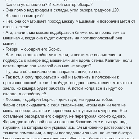
- Как она установлена? И какой сектор обзора?
- Она прямо над входом в склады, угол обзора градусов 120.
- Вверх она смотрит?
- Нет, она осматривает проход между машинами и поворачивается от
стены к стене.
- Ага, значит, мы можем подобраться ближе, если проползем за
машинами, когда она будет смотреть на противоположный ряд
машин.
- Говори. – ободрил его Борис.
- Вам надо только облегчить меня, и нести мое снаряжение, я
подберусь к камере под машинами или вдоль стены. Капитан, если
встать прямо под камерой она мня не увидит?
- Ну, если её специально не направить вниз, то нет.
- Так вот, я хочу пробраться к ней и заклинить в положении к
противоположной стене. Так будет создано впечатление, что что-то
заело, но камера будет работать. А потом когда все выйдут со
склада, я освобожу её.
- Хорошо, - одобрил Борис, - действуй, мы идем за тобой.
Фарид стал скидывать с себя снаряжение, чтобы ему ни чего не
мешало передвигаться и переползать от укрытия к укрытию. Все
остальные разобрали его снарягу, не перегружая кого-то одного.
Фарид достал боевой нож и ножен на бронежилете и нырнул под
грузовик, за которым они укрывались. Он мгновенно растворился в
темноте помещения, а парни последовали за ним, но не так быстро.
Гусеничные машины приходилось обползать ближе к стене, а иногда