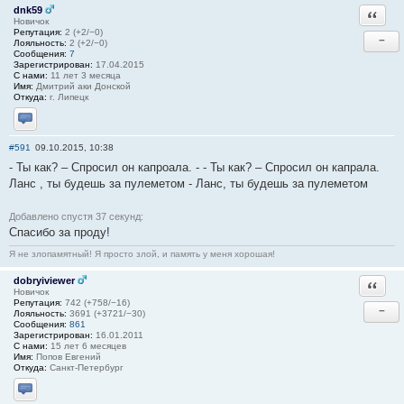
dnk59
Ответи
Новичок
Репутация:
2 (+2/−0)
−
Лояльность:
2 (+2/−0)
Сообщения:
7
Зарегистрирован:
17.04.2015
С нами:
11 лет 3 месяца
Имя:
Дмитрий аки Донской
Откуда:
г. Липецк
Отправить личное сообщение
#591
09.10.2015, 10:38
- Ты как? – Спросил он капроала. - - Ты как? – Спросил он капрала.
Ланс , ты будешь за пулеметом - Ланс, ты будешь за пулеметом
Добавлено спустя 37 секунд:
Спасибо за проду!
Я не злопамятный! Я просто злой, и память у меня хорошая!
dobryiviewer
Ответи
Новичок
Репутация:
742 (+758/−16)
−
Лояльность:
3691 (+3721/−30)
Сообщения:
861
Зарегистрирован:
16.01.2011
С нами:
15 лет 6 месяцев
Имя:
Попов Евгений
Откуда:
Санкт-Петербург
Отправить личное сообщение