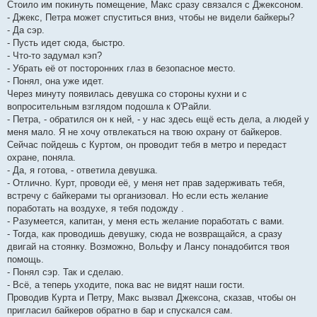
Стоило им покинуть помещение, Макс сразу связался с Джексоном.
- Джекс, Петра может спуститься вниз, чтобы не видели байкеры?
- Да сэр.
- Пусть идет сюда, быстро.
- Что-то задумал кэп?
- Убрать её от посторонних глаз в безопасное место.
- Понял, она уже идет.
Через минуту появилась девушка со стороны кухни и с
вопросительным взглядом подошла к О'Райли.
- Петра, - обратился он к ней, - у нас здесь ещё есть дела, а людей у
меня мало. Я не хочу отвлекаться на твою охрану от байкеров.
Сейчас пойдешь с Куртом, он проводит тебя в метро и передаст
охране, поняла.
- Да, я готова, - ответила девушка.
- Отлично. Курт, проводи её, у меня нет прав задерживать тебя,
встречу с байкерами ты организовал. Но если есть желание
поработать на воздухе, я тебя подожду .
- Разумеется, капитан, у меня есть желание поработать с вами.
- Тогда, как проводишь девушку, сюда не возвращайся, а сразу
двигай на стоянку. Возможно, Вольфу и Лансу понадобится твоя
помощь.
- Понял сэр. Так и сделаю.
- Всё, а теперь уходите, пока вас не видят наши гости.
Проводив Курта и Петру, Макс вызвал Джексона, сказав, чтобы он
пригласил байкеров обратно в бар и спускался сам.