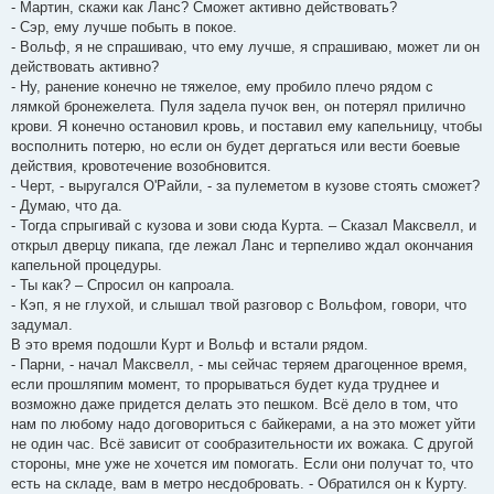
- Мартин, скажи как Ланс? Сможет активно действовать?
- Сэр, ему лучше побыть в покое.
- Вольф, я не спрашиваю, что ему лучше, я спрашиваю, может ли он
действовать активно?
- Ну, ранение конечно не тяжелое, ему пробило плечо рядом с
лямкой бронежелета. Пуля задела пучок вен, он потерял прилично
крови. Я конечно остановил кровь, и поставил ему капельницу, чтобы
восполнить потерю, но если он будет дергаться или вести боевые
действия, кровотечение возобновится.
- Черт, - выругался О'Райли, - за пулеметом в кузове стоять сможет?
- Думаю, что да.
- Тогда спрыгивай с кузова и зови сюда Курта. – Сказал Максвелл, и
открыл дверцу пикапа, где лежал Ланс и терпеливо ждал окончания
капельной процедуры.
- Ты как? – Спросил он капроала.
- Кэп, я не глухой, и слышал твой разговор с Вольфом, говори, что
задумал.
В это время подошли Курт и Вольф и встали рядом.
- Парни, - начал Максвелл, - мы сейчас теряем драгоценное время,
если прошляпим момент, то прорываться будет куда труднее и
возможно даже придется делать это пешком. Всё дело в том, что
нам по любому надо договориться с байкерами, а на это может уйти
не один час. Всё зависит от сообразительности их вожака. С другой
стороны, мне уже не хочется им помогать. Если они получат то, что
есть на складе, вам в метро несдобровать. - Обратился он к Курту.