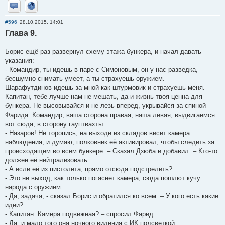
Отправить личное сообщение
Сайт
#596
28.10.2015, 14:01
Глава 9.
Борис ещё раз развернул схему этажа бункера, и начал давать
указания:
- Командир, ты идешь в паре с Симоновым, он у нас разведка,
бесшумно снимать умеет, а ты страхуешь оружием.
Шарафутдинов идешь за мной как штурмовик и страхуешь меня.
Капитан, тебе лучше нам не мешать, да и жизнь твоя ценна для
бункера. Не высовывайся и не лезь вперед, укрывайся за спиной
Фарида. Командир, ваша сторона правая, наша левая, выдвигаемся
вот сюда, в сторону гауптвахты.
- Назаров! Не торопись, на выходе из складов висит камера
наблюдения, и думаю, полковник её активировал, чтобы следить за
происходящем во всем бункере. – Сказал Дзюба и добавил. – Кто-то
должен её нейтрализовать.
- А если её из пистолета, прямо отсюда подстрелить?
- Это не выход, как только погаснет камера, сюда пошлют кучу
народа с оружием.
- Да, задача, - сказал Борис и обратился ко всем. – У кого есть какие
идеи?
- Капитан. Камера подвижная? – спросил Фарид.
- Да, и мало того она ночного видения с ИК подсветкой.