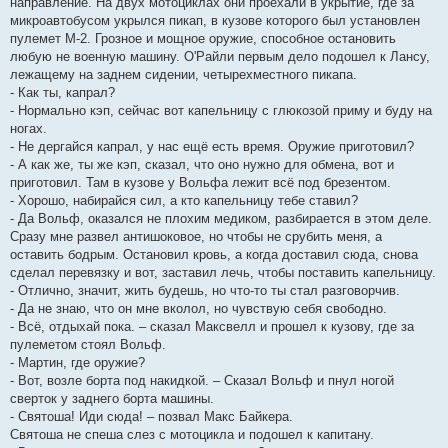
направление. На двух мотоциклах они проехали в укрытие, где за
микроавтобусом укрылся пикап, в кузове которого был установлен
пулемет М-2. Грозное и мощное оружие, способное остановить
любую не военную машину. О'Райли первым дело подошел к Лансу,
лежащему на заднем сидении, четырехместного пикапа.
- Как ты, капрал?
- Нормально кэп, сейчас вот капельницу с глюкозой приму и буду на
ногах.
- Не дергайся капрал, у нас ещё есть время. Оружие приготовил?
- А как же, ты же кэп, сказал, что оно нужно для обмена, вот и
приготовил. Там в кузове у Вольфа лежит всё под брезентом.
- Хорошо, набирайся сил, а кто капельницу тебе ставил?
- Да Вольф, оказался не плохим медиком, разбирается в этом деле.
Сразу мне развел антишоковое, но чтобы не срубить меня, а
оставить бодрым. Остановил кровь, а когда доставил сюда, снова
сделал перевязку и вот, заставил лечь, чтобы поставить капельницу.
- Отлично, значит, жить будешь, но что-то ты стал разговорчив.
- Да не знаю, что он мне вколол, но чувствую себя свободно.
- Всё, отдыхай пока. – сказал Максвелл и прошел к кузову, где за
пулеметом стоял Вольф.
- Мартин, где оружие?
- Вот, возле борта под накидкой. – Сказал Вольф и пнул ногой
сверток у заднего борта машины.
- Святоша! Иди сюда! – позвал Макс Байкера.
Святоша не спеша слез с мотоцикла и подошел к капитану.