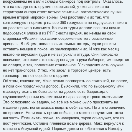
вооружением не взяли склады байкеров под контроль. Оказалось,
что на складе есть оружие посерьезней, у окопавшихся на
территории ангара стоят четыре зенитные, автоматические пушки,
времен второй мировой войны. Они расставили их так, что
контролируют периметр на все 360 градусов и не подпускают никого
на расстояние в километр. Конечно турки делали попытки ночью
подобраться ближе и из РПГ снести орудия, но немцы на свои
стареньки «Флаки» поставили современные тепловизионные
прицелы. В общем, после значительных потерь, турки решили
оставить немцев в покое, но заблокировали их. И уже как месяц
никого не впускали туда и не выпускали оттуда. Они прекрасно
понимали, что если этот склад попадет в руки байкеров, им придется
не сладко, а так, положение стабильное. У складских есть оружие,
но нет транспорта. У тех, кто засел в торговом центре, есть
транспорт, но нет серьёзного оружия.
Об этом, конечно же, Макс решил поговорить со святошей, но позже,
а пока они продолжили допрос. Выяснили, что по выбранному ими
маршруту ехать не безопасно, на дороге есть баррикада с
крупнокалиберными пулеметами и пара засад с гранатометчиками.
Это осложняло их задачу, но всё же можно было проскочить на
машине турок, попытавшись выдать себя за них. Но это ограничено
по времени. Если ехать прямо сейчас, то может получиться такая
наглость. Если ехать позже, то наверняка, турки обнаружат, что их
пост уничтожен. Оставив пленника возле дерева, Макс вернулся к
машине с безумной идеей. Первым делом он обратился к Вольфу: