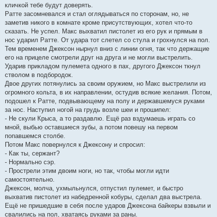
кличкой тебе будут доверять.
Ратте засомневался и стал оглядываться по сторонам, но, не
заметив никого в комнате кроме присутствующих, хотел что-то
сказать. Не успел. Макс выхватил пистолет из его рук и прямым в
нос ударил Ратте. От удара тот слетел со стула и грохнулся на пол.
Тем временем Джексон нырнул вниз с линии огня, так что держащие
его на прицеле смотрели друг на друга и не могли выстрелить.
Ударив прикладом пулемета одного в пах, другого Джексон ткнул
стволом в подбородок.
Двое других потянулись за своим оружием, но Макс выстрелили из
огромного кольта, в их направлении, остудив всякие желания. Потом,
подошел к Ратте, подвывающему на полу и державшемуся руками
за нос. Наступил ногой на грудь возле шеи и прошипел:
- Не скули Крыса, а то раздавлю. Ещё раз вздумаешь играть со
мной, выбью оставшиеся зубы, а потом повешу на первом
попавшемся столбе.
Потом Макс повернулся к Джексону и спросил:
- Как ты, сержант?
- Нормально сэр.
- Прострели этим двоим ноги, но так, чтобы могли идти
самостоятельно.
Джексон, молча, ухмыльнулся, отпустил пулемет, и быстро
выхватив пистолет из набедренной кобуры, сделал два выстрела.
Ещё не пришедшие в себя после ударов Джексона байкеры взвыли и
свалились на пол, хватаясь руками за раны.