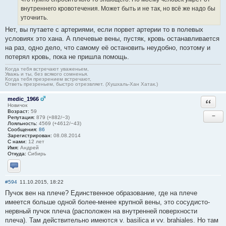
внутреннего кровотечения. Может быть и не так, но всё же надо бы
уточнить.
Нет, вы путаете с артериями, если порвет артерии то в полевых
условиях это хана. А плечевые вены, пустяк, кровь останавливается
на раз, одно дело, что самому её остановить неудобно, поэтому и
потерял кровь, пока не пришла помощь.
Когда тебя встречают уваженьем,
Уважь и ты, без всякого сомненья.
Когда тебя презрением встречают,
Ответь презреньем, быстро отрезвляет. (Хушхаль-Хан Хатак.)
medic_1966
Ответи
Новичок
Возраст:
59
−
Репутация:
879 (+882/−3)
Лояльность:
4569 (+4612/−43)
Сообщения:
86
Зарегистрирован:
08.08.2014
С нами:
12 лет
Имя:
Андрей
Откуда:
Сибирь
Отправить личное сообщение
#594
11.10.2015, 18:22
Пучок вен на плече? Единственное образование, где на плече
имеется больше одной более-менее крупной вены, это сосудисто-
нервный пучок плеча (расположен на внутренней поверхности
плеча). Там действительно имеются v. basilica и vv. brahiales. Но там