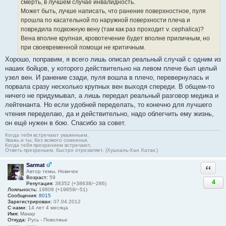
смерть, в лучшем случае инвалидность.
Может быть, лучше написать, что ранение поверхностное, пуля
прошла по касательной по наружной поверхности плеча и
повредила подкожную вену (там как раз проходит v. cephalica)?
Вена вполне крупная, кровотечение будет вполне приличным, но
при своевременной помощи не критичным.
Хорошо, поправим, я всего лишь описал реальный случай с одним из
наших бойцов, у которого действительно на левом плече был целый
узел вен. И ранение сзади, пуля вошла в плечо, перевернулась и
порвала сразу несколько крупных вен выходя спереди. В общем-то
ничего не придумывал, а лишь передал реальный разговор медика и
лейтенанта. Но если удобней переделать, то конечно для лучшего
чтения переделаю, да и действительно, надо облегчить ему жизнь,
он ещё нужен в бою. Спасибо за совет.
Когда тебя встречают уваженьем,
Уважь и ты, без всякого сомненья.
Когда тебя презрением встречают,
Ответь презреньем, быстро отрезвляет. (Хушхаль-Хан Хатак.)
Sarmat
Ответи
Автор темы, Новичок
Возраст:
59
4
Репутация:
38352 (+38638/−286)
Лояльность:
19808 (+19859/−51)
Сообщения:
8015
Зарегистрирован:
07.04.2012
С нами:
14 лет 4 месяца
Имя:
Макар
Откуда:
Русь - Поволжье