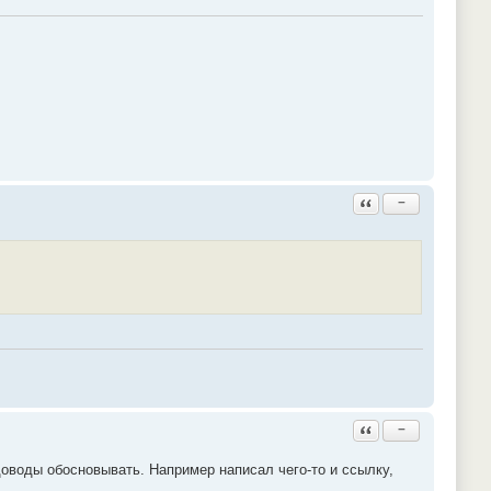
Ответить с цитатой
−
Ответить с цитатой
−
доводы обосновывать. Например написал чего-то и ссылку,