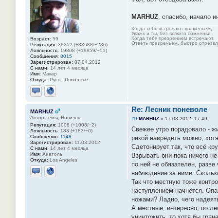
MARHUZ
, спасибо, начало 
Когда тебя встречают уваженьем,
Уважь и ты, без всякого сомненья.
Когда тебя презрением встречают,
Возраст:
59
Ответь презреньем, быстро отрезвля
Репутация:
38352 (+38638/−286)
Лояльность:
19808 (+19859/−51)
Сообщения:
8015
Зарегистрирован:
07.04.2012
С нами:
14 лет 4 месяца
Имя:
Макар
Откуда:
Русь - Поволжье
Отправить личное сообщение
Сайт
Re: Лесник поневоле
MARHUZ
Автор темы, Новичок
#9
MARHUZ
»
17.08.2012, 17:49
Репутация:
1006 (+1008/−2)
Свежее утро порадовало - ж
Лояльность:
183 (+183/−0)
Сообщения:
1148
рекой навредить можно, хотя
Зарегистрирован:
11.03.2012
Сдетонирует так, что всё кр
С нами:
14 лет 4 месяца
Имя:
Анатоль
Взрывать они пока ничего не
Откуда:
Los Angeles
по ней не обязателен, разв
наблюдение за ними. Скольк
Отправить личное сообщение
Сайт
Так что местную тоже контр
наступлением начнётся. Опан
ножами? Ладно, чего надеят
А местные, интересно, по ле
уничтожить, то хотя бы гран