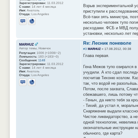
Зарегистрирован:
11.03.2012
Взрыв экспериментальной ус
С нами:
14 лет 4 месяца
Имя:
Анатоль
приступили к расследованию
Откуда:
Los Angeles
Всё-таки зять министра, по
несколько человек тупо пог
Отправить личное сообщение
Сайт
расходами. ФСБ и МВД получ
установки, несколько лет п
Re: Лесник поневоле
MARHUZ
Автор темы, Новичок
#3
MARHUZ
»
17.08.2012, 00:38
Репутация:
1006 (+1008/−2)
Глава первая.
Лояльность:
183 (+183/−0)
Сообщения:
1148
Зарегистрирован:
11.03.2012
Гена Межов тупо озирался в
С нами:
14 лет 4 месяца
Имя:
Анатоль
учудили. А кто сдал послед
Откуда:
Los Angeles
посчитав Тихоню козлом. Каз
так, что водой не разольёшь
Отправить личное сообщение
Сайт
Потом, после захвата, Слава
сбежавшего, лишь потому что
- Геныч, да никто тебя за к
- Тихий, да устал я, мораль
Снаряжение выдали классное,
Чистое ликвидаторство, а н
одной технологии, невелика 
окончательные инструкции н
обычного, где карта?