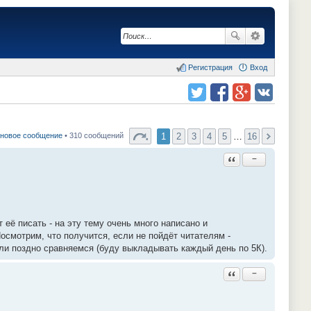
Регистрация
Вход
Поделиться в twitter.com
Поделиться в facebook.com
Поделиться в Google Plus
Поделиться в vk.com
1
2
3
4
5
…
16
 новое сообщение
• 310 сообщений
Ответить с цитатой
−
 её писать - на эту тему очень много написано и
осмотрим, что получится, если не пойдёт читателям -
или поздно сравняемся (буду выкладывать каждый день по 5К).
Ответить с цитатой
−