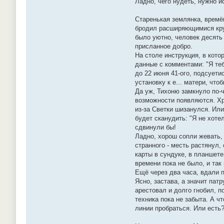
Ладно, чего нудеть, нужно и
Старенькая землянка, времё
бродил расширяющимися круг
было уютно, человек десять
присланное добро.
На столе инструкция, в кот
данные с комментами: "Я теб
до 22 июня 41-ого, подсуети
установку к е... матери, чт
Да уж, Тихоню замкнуло по-
возможности появляются. Хр
из-за Светки шизанулся. Или
будет сканудить: "Я не хоте
сдвинули бы!
Ладно, хорош сопли жевать, 
странного - месть растянул,
карты в сундуке, в планшете
времени пока не было, и так
Ещё через два часа, вдали п
Ясно, застава, а значит пат
арестовал и долго гнобил, п
техника пока не забыта. А ч
линии пробраться. Или есть