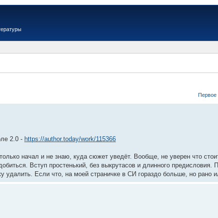
тературы
Первое
ле 2.0 -
https://author.today/work/115366
олько начал и не знаю, куда сюжет уведёт. Вообще, не уверен что стоит
добиться. Вступ простенький, без выкрутасов и длинного предисловия. П
у удалить. Если что, на моей страничке в СИ гораздо больше, но рано 