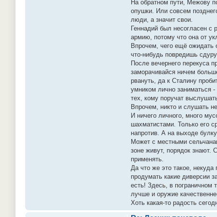
На обратном пути, Межову по
опушки. Или совсем позднег
люди, а значит свои.
Геннадий был несогласен с р
армию, потому что она от укл
Впрочем, чего ещё ожидать о
что-нибудь повредишь сдуру
После вечернего перекуса пр
заморачивайся ничем больше.
рвануть, да к Сталину проби
умником лично заниматься -
тех, кому поручат выслушат
Впрочем, никто и слушать не
И ничего личного, много му
шахматистами. Только его ср
напротив. А на выходе булку
Может с местными сельчанам
зоне живут, порядок знают.
применять.
Да что же это такое, некуда
продумать какие диверсии з
есть! Здесь, в пограничном 
лучше и оружие качественне
Хоть какая-то радость сегодн