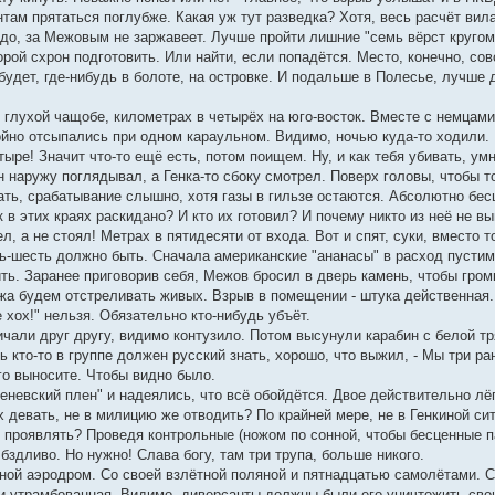
там прятаться поглубже. Какая уж тут разведка? Хотя, весь расчёт вил
до, за Межовым не заржавеет. Лучше пройти лишние "семь вёрст кругом"
торой схрон подготовить. Или найти, если попадётся. Место, конечно, со
удет, где-нибудь в болоте, на островке. И подальше в Полесье, лучше 
 глухой чащобе, километрах в четырёх на юго-восток. Вместе с немцами
койно отсыпались при одном караульном. Видимо, ночью куда-то ходили.
етыре! Значит что-то ещё есть, потом поищем. Ну, и как тебя убивать, 
он наружу поглядывал, а Генка-то сбоку смотрел. Поверх головы, чтобы 
ать, срабатывание слышно, хотя газы в гильзе остаются. Абсолютно бес
 в этих краях раскидано? И кто их готовил? И почему никто из неё не 
ел, а не стоял! Метрах в пятидесяти от входа. Вот и спят, суки, вместо 
ь-шесть должно быть. Сначала американские "ананасы" в расход пустим,
ть. Заранее приговорив себя, Межов бросил в дверь камень, чтобы громко
жа будем отстреливать живых. Взрыв в помещении - штука действенная. К
 хох!" нельзя. Обязательно кто-нибудь убъёт.
чали друг другу, видимо контузило. Потом высунули карабин с белой тр
оть кто-то в группе должен русский знать, хорошо, что выжил, - Мы три 
го выносите. Чтобы видно было.
невский плен" и надеялись, что всё обойдётся. Двое действительно лёг
х девать, не в милицию же отводить? По крайней мере, не в Генкиной си
о проявлять? Проведя контрольные (ножом по сонной, чтобы бесценные 
 бздливо. Но нужно! Слава богу, там три трупа, больше никого.
ой аэродром. Со своей взлётной поляной и пятнадцатью самолётами. С в
 и утрамбованная. Видимо, диверсанты должны были его уничтожить сво