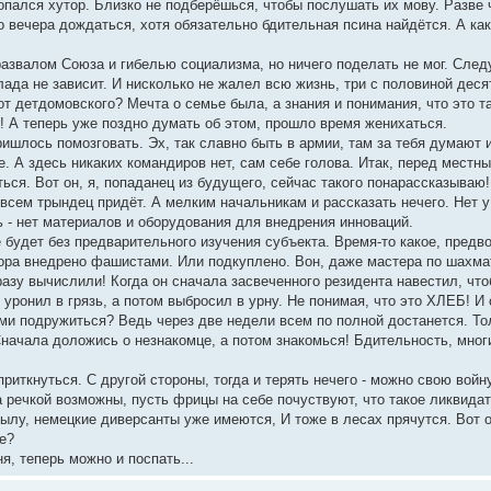
пался хутор. Близко не подберёшься, чтобы послушать их мову. Разве ч
о вечера дождаться, хотя обязательно бдительная псина найдётся. А ка
азвалом Союза и гибелью социализма, но ничего поделать не мог. Следу
ада не зависит. И нисколько не жалел всю жизнь, три с половиной десятк
т детдомовского? Мечта о семье была, а знания и понимания, что это та
! А теперь уже поздно думать об этом, прошло время женихаться.
ишлось помозговать. Эх, так славно быть в армии, там за тебя думают 
 А здесь никаких командиров нет, сам себе голова. Итак, перед местны
ться. Вот он, я, попаданец из будущего, сейчас такого понарассказыва
 всем трындец придёт. А мелким начальникам и рассказать нечего. Нет 
ь - нет материалов и оборудования для внедрения инноваций.
 будет без предварительного изучения субъекта. Время-то какое, предв
сора внедрено фашистами. Или подкуплено. Вон, даже мастера по шахма
азу вычислили! Когда он сначала засвеченного резидента навестил, чтоб
 уронил в грязь, а потом выбросил в урну. Не понимая, что это ХЛЕБ! И
и подружиться? Ведь через две недели всем по полной достанется. Тол
 Сначала доложись о незнакомце, а потом знакомься! Бдительность, мно
 приткнуться. С другой стороны, тогда и терять нечего - можно свою войн
а речкой возможны, пусть фрицы на себе почуствуют, что такое ликвида
тылу, немецкие диверсанты уже имеются, И тоже в лесах прячутся. Вот о
е?
я, теперь можно и поспать...