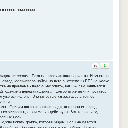
и в новом начинании.
Ответить с цитатой
2
 рядом не бродил. Пока ел, просчитывал варианты. Немцам за
 склад боеприпасов найти, на него выстрела из РПГ не жалко.
оже не проблема - надо обмозговать, чем бы сам занимался.
наблюдение и передача данных. Контроль железки и поставок
но уже вычислены. Значит остаются заставы, а точнее
учили.
мен. Фрицам пока тихариться надо, активизация перед
ы их убиваешь, а они молча действуют. Вот только чем,
ловные боли!
 нужно искать группу, которая рядом. Если не удастся
КВД сообщат. Впрочем, на заставу тоже сообщат. Повсюду