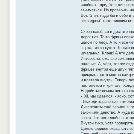
сообщат - придётся диверсан
заниматься. Но проверить на
Вот, блин, надо бы и себе в
"аэродром" тоже лишним не б
Схрон нашёлся в достаточно
дорог нет. То-то фрицы спо
шагом по лесу. А то и все ч
зыркал из-за куста. Только 
шмальнул. Кланк! А что дел
Интересно, сколько землянок
падение. А, чёрт, тот же сид
фрицев внутри ещё штук пят
прикрыта, хотя можно схитри
и влетела внутрь. Теперь лё
пистолетом и кричать "Хэнде
Недобитые немцы чего-то кри
- Эй, мы сдаёмся, - ясно, х
- Выходите раненые, тяжёло
Диверсанты ещё верили в "же
закончили действо. А куда и
знают. Так чего любопытств
Внутри тихо, хотя проверять
Целью фрицев оказался лесн
Типа грейдера, приподнятая