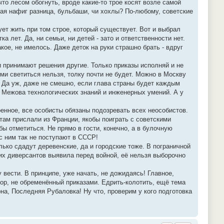
то лесом обогнуть, вроде какие-то трое косят возле самой
кая нафиг разница, бульбаши, чи хохлы? По-любому, советские
ет жить при том строе, который существует. Вот и выбрал
а лет. Да, ни семьи, ни детей - зато и ответственности нет.
кое, не имелось. Даже деток на руки страшно брать - вдруг
и принимают решения другие. Только приказы исполняй и не
ми светиться нельзя, толку почти не будет. Можно в Москву
ю! Да уж, даже не смешно, если глава страны будет каждым
у Межова технологических знаний и инженерных умений. А у
оенное, все особисты обязаны подозревать всех неособистов.
там прислали из Франции, якобы поиграть с советскими
ы отметиться. Не прямо в гости, конечно, а в булочную
 с ним так не поступают в СССР!
ько сдадут деревенские, да и городские тоже. В пограничной
гих диверсантов выявила перед войной, её нельзя выборочно
у вести. В принципе, уже начать, не дожидаясь! Главное,
тор, не обременённый приказами. Едрить-колотить, ещё тема
на, Последняя Рубаловка! Ну что, проверим у кого подготовка