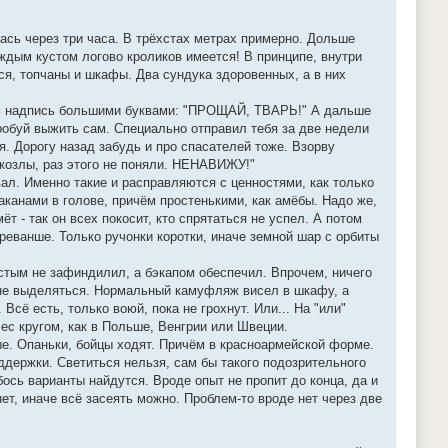
ась через три часа. В трёхстах метрах примерно. Дольше
ждым кустом логово кроликов имеется! В принципе, внутри
я, топчаны и шкафы. Два сундука здоровенных, а в них
ним надпись большими буквами: "ПРОЩАЙ, ТВАРЬ!" А дальше
пробуй выжить сам. Специально отправил тебя за две недели
. Дорогу назад забудь и про спасателей тоже. Взорву
е козлы, раз этого не поняли. НЕНАВИЖУ!"
ал. Именно такие и расправляются с ценностями, как только
канами в голове, причём простенькими, как амёбы. Надо же,
т - так он всех покосит, кто спрятаться не успел. А потом
 реванше. Только ручонки коротки, иначе земной шар с орбиты
устым не зафиндилил, а бэкапом обеспечил. Впрочем, ничего
ы не выделяться. Нормальный камуфляж висел в шкафу, а
Всё есть, только воюй, пока не грохнут. Или... На "или"
лес кругом, как в Польше, Венгрии или Швеции.
ные. Опаньки, бойцы ходят. Причём в красноармейской форме.
оддержки. Светиться нельзя, сам бы такого подозрительного
бось варианты найдутся. Вроде опыт не пропит до конца, да и
нет, иначе всё засеять можно. Проблем-то вроде нет через две