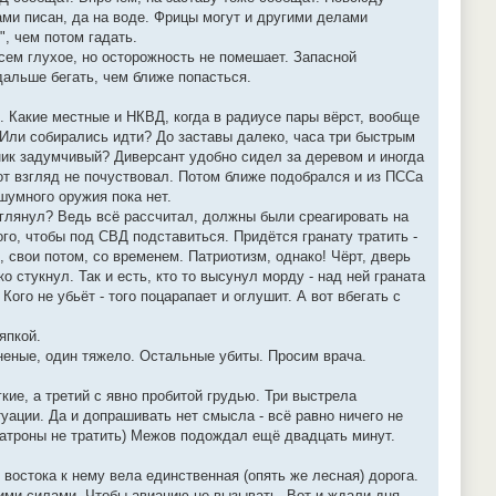
ами писан, да на воде. Фрицы могут и другими делами
, чем потом гадать.
всем глухое, но осторожность не помешает. Запасной
дальше бегать, чем ближе попасться.
. Какие местные и НКВД, когда в радиусе пары вёрст, вообще
 Или собирались идти? До заставы далеко, часа три быстрым
умник задумчивый? Диверсант удобно сидел за деревом и иногда
тот взгляд не почуствовал. Потом ближе подобрался и из ПССа
шумного оружия пока нет.
выглянул? Ведь всё рассчитал, должны были среагировать на
того, чтобы под СВД подставиться. Придётся гранату тратить -
 свои потом, со временем. Патриотизм, однако! Чёрт, дверь
 стукнул. Так и есть, кто то высунул морду - над ней граната
ого не убьёт - того поцарапает и оглушит. А вот вбегать с
япкой.
раненые, один тяжело. Остальные убиты. Просим врача.
кие, а третий с явно пробитой грудью. Три выстрела
туации. Да и допрашивать нет смысла - всё равно ничего не
патроны не тратить) Межов подождал ещё двадцать минут.
остока к нему вела единственная (опять же лесная) дорога.
ими силами. Чтобы авиацию не вызывать. Вот и ждали дня