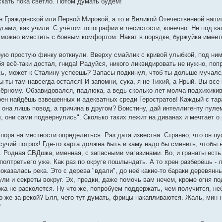
скать пока светло. Потом думать будем!
н Гражданской или Первой Мировой, а то и Великой Отечественной нашл
ами, как учили. С учётом топографии и лесистости, конечно. Не под ка
 можно вместить с боевым комфортом. Накат в порядке, буржуйка имеетс
орую простую финку воткнули. Вверху смайлик с кривой улыбкой, под 
я всё-таки достал, гнида! Радуйся, никого ликвидировать не нужно, по
сь, может к Сталину успеешь? Запасы подкинул, чтоб ты дольше мучался
обы ты там навсегда остался! И запомни, сука, я не Тихий, а Ярый. Вы вс
чёрному. Обзавидовался, падлюка, а ведь сколько лет молча подхихикив
ен найдёшь взвешенных и адекватных среди Геростратов! Каждый с тара
 она лишь повод, а причина в другом? Воистину, дай интеллигенту пулемё
л, они сами подвернулись". Сколько таких лежит на диванах и мечтает о
пора на местности определиться. Раз дата известна. Странно, что он п
 сучий потрох! Где-то карта должна быть и каму надо бы сменить, чтоб
. Родная СВДшка, именная, с запасными магазинами. Во, и гранаты есть. 
 полтретьего уже. Как раз по округе пошлындать. А то хрен разберёшь - 
оказалась река. Это с дерева "вдали", до неё какие-то бараки деревян
рули и секреты вокруг. Эх, предки, даже помочь вам нечем, кроме огня п
ока не расколется. Ну что же, попробуем поддержать, чем получится, не
то же за рекой? Бля, чего тут думать, фрицы накапливаются. Жаль, мин 
?