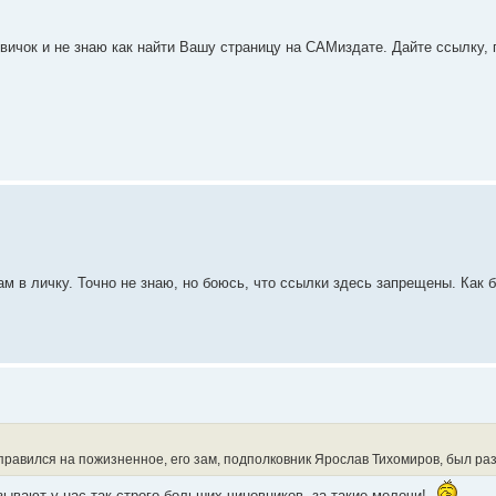
вичок и не знаю как найти Вашу страницу на САМиздате. Дайте ссылку, 
м в личку. Точно не знаю, но боюсь, что ссылки здесь запрещены. Как б
правился на пожизненное, его зам, подполковник Ярослав Тихомиров, был ра
азывают у нас так строго больших чиновников, за такие мелочи!