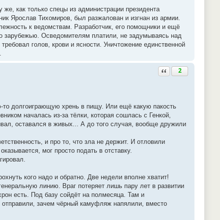
 же, как только спецы из администрации президента
ник Ярослав Тихомиров, был разжалован и изгнан из армии.
лежность к ведомствам. Разработчик, его помощники и ещё
по зарубежью. Осведомителям платили, не задумываясь над
требовал голов, крови и ясности. Уничтожение единственной
.
Ответить с цитатой
2
ю-то долгоиграющую хрень в пищу. Или ещё какую пакость
ником началась из-за тёлки, которая сошлась с Генкой,
вал, оставался в живых... А до того случая, вообще дружили
етственность, и про то, что зла не держит. И отловили
оказывается, мог просто подать в отставку.
агировал.
охнуть кого надо и обратно. Две недели вполне хватит!
генеральную линию. Враг потеряет лишь пару лет в развитии
рон есть. Под базу сойдёт на полмесяца. Там и
не отправили, зачем чёрный камуфляж напялили, вместо