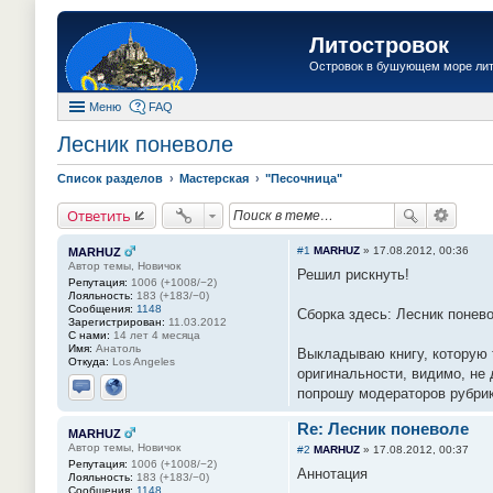
Литостровок
Островок в бушующем море ли
Меню
FAQ
Лесник поневоле
Список разделов
Мастерская
"Песочница"
Ответить
#1
MARHUZ
»
17.08.2012, 00:36
MARHUZ
Автор темы, Новичок
Решил рискнуть!
Репутация:
1006 (+1008/−2)
Лояльность:
183 (+183/−0)
Сообщения:
1148
Сборка здесь: Лесник понево
Зарегистрирован:
11.03.2012
С нами:
14 лет 4 месяца
Имя:
Анатоль
Выкладываю книгу, которую т
Откуда:
Los Angeles
оригинальности, видимо, не 
попрошу модераторов рубрик
Отправить личное сообщение
Сайт
Re: Лесник поневоле
MARHUZ
Автор темы, Новичок
#2
MARHUZ
»
17.08.2012, 00:37
Репутация:
1006 (+1008/−2)
Аннотация
Лояльность:
183 (+183/−0)
Сообщения:
1148