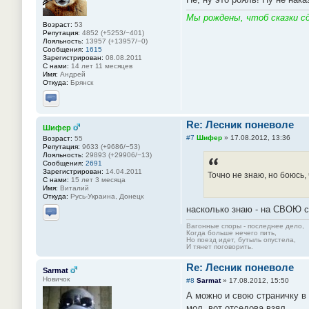
Мы рождены, чтоб сказки сд
Возраст:
53
Репутация:
4852 (+5253/−401)
Лояльность:
13957 (+13957/−0)
Сообщения:
1615
Зарегистрирован:
08.08.2011
С нами:
14 лет 11 месяцев
Имя:
Андрей
Откуда:
Брянск
Отправить личное сообщение
Re: Лесник поневоле
Шифер
#7
Шифер
»
17.08.2012, 13:36
Возраст:
55
Репутация:
9633 (+9686/−53)
Лояльность:
29893 (+29906/−13)
Сообщения:
2691
Зарегистрирован:
14.04.2011
Точно не знаю, но боюсь,
С нами:
15 лет 3 месяца
Имя:
Виталий
Откуда:
Русь-Украина, Донецк
насколько знаю - на СВОЮ 
Отправить личное сообщение
Вагонные споры - последнее дело,
Когда больше нечего пить,
Но поезд идет, бутыль опустела,
И тянет поговорить.
Re: Лесник поневоле
Sarmat
Новичок
#8
Sarmat
»
17.08.2012, 15:50
А можно и свою страничку в
мол, вот отседова взял.