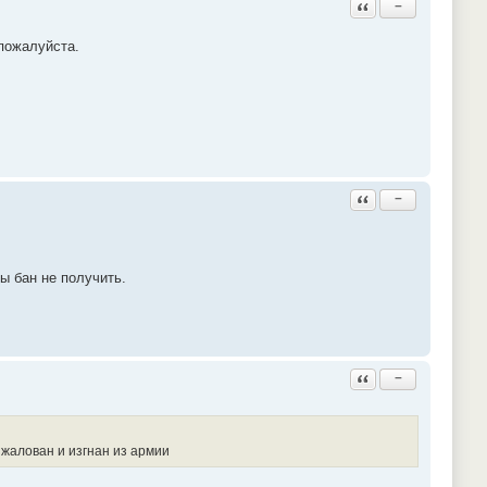
Ответить с цитатой
−
пожалуйста.
Ответить с цитатой
−
ы бан не получить.
Ответить с цитатой
−
зжалован и изгнан из армии