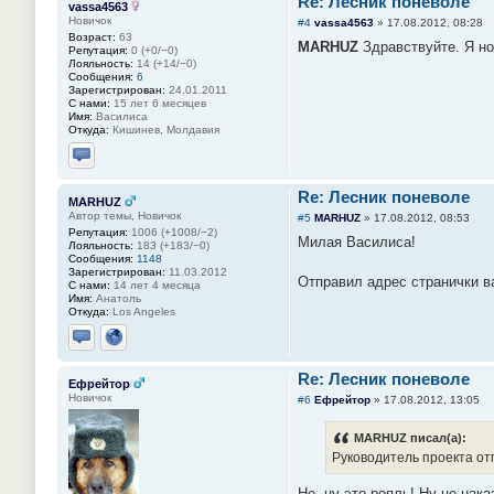
Re: Лесник поневоле
vassa4563
Новичок
#4
vassa4563
»
17.08.2012, 08:28
Возраст:
63
MARHUZ
Здравствуйте. Я но
Репутация:
0 (+0/−0)
Лояльность:
14 (+14/−0)
Сообщения:
6
Зарегистрирован:
24.01.2011
С нами:
15 лет 6 месяцев
Имя:
Василиса
Откуда:
Кишинев, Молдавия
Отправить личное сообщение
Re: Лесник поневоле
MARHUZ
Автор темы, Новичок
#5
MARHUZ
»
17.08.2012, 08:53
Репутация:
1006 (+1008/−2)
Милая Василиса!
Лояльность:
183 (+183/−0)
Сообщения:
1148
Зарегистрирован:
11.03.2012
Отправил адрес странички ва
С нами:
14 лет 4 месяца
Имя:
Анатоль
Откуда:
Los Angeles
Отправить личное сообщение
Сайт
Re: Лесник поневоле
Ефрейтор
Новичок
#6
Ефрейтор
»
17.08.2012, 13:05
MARHUZ писал(а):
Руководитель проекта от
Не, ну это рояль! Ну не нак