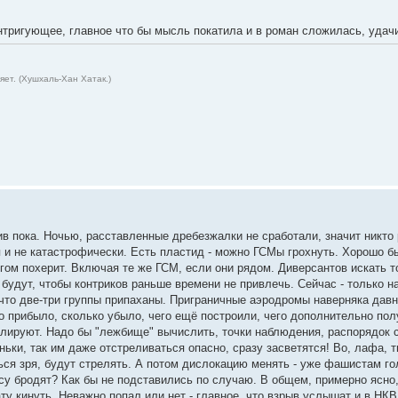
интригующее, главное что бы мысль покатила и в роман сложилась, удач
ет. (Хушхаль-Хан Хатак.)
ив пока. Ночью, расставленные дребезжалки не сработали, значит никто
 и не катастрофически. Есть пластид - можно ГСМы грохнуть. Хорошо бы
угом похерит. Включая те же ГСМ, если они рядом. Диверсантов искать т
 будут, чтобы контриков раньше времени не привлечь. Сейчас - только 
е что две-три группы припаханы. Приграничные аэродромы наверняка дав
о прибыло, сколько убыло, чего ещё построили, чего дополнительно пол
олируют. Надо бы "лежбище" вычислить, точки наблюдения, распорядок с
ьки, так им даже отстреливаться опасно, сразу засветятся! Во, лафа, т
ься зря, будут стрелять. А потом дислокацию менять - уже фашистам го
су бродят? Как бы не подставились по случаю. В общем, примерно ясно,
ату кинуть. Неважно попал или нет - главное, что взрыв услышат и в Н