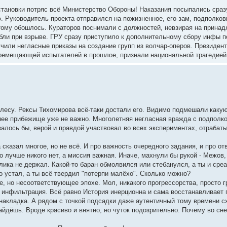
тановки потряс всё Министерство Обороны! Наказания посыпались сразу
. Руководитель проекта отправился на пожизненное, его зам, подполков
этому обошлось. Кураторов поснимали с должностей, невзирая на принад
ибли при взрыве. ГРУ сразу приступило к дополнительному сбору инфы 
или негласные приказы на создание групп из волчар-оперов. Президент 
еремещающей испытателей в прошлое, признали национальной трагедией
 лесу. Рексы Тихомирова всё-таки достали его. Видимо подмешали каку
нее прибежище уже не важно. Многолетняя негласная вражда с подполков
алось бы, верой и правдой участвовал во всех экспериментах, отрабаты
.
 сказал многое, но не всё. И про важность очередного задания, и про отв
 лучше никого нет, а миссия важная. Иначе, махнули бы рукой - Межов, 
ролика не держал. Какой-то баран обмолвился или стебанулся, а ты и сре
но устал, а ты всё твердил "потерпи малёхо". Сколько можно?
 но несоответствующее эпохе. Мол, никакого прогрессорства, просто гр
е инфильтрация. Всё равно История инерционна и сама восстанавливает 
накладка. А рядом с точкой подсадки даже аутентичный тому времени сх
айдёшь. Вроде красиво и внятно, но чуток подозрительно. Почему во с