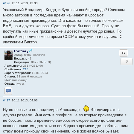
#426
13.11.2013, 13:33
Уважаемый Владимир! Когда, и будет ли вообще прода? Слишком
много авторов в последнее время начинают и бросают
недописанным произведение. Это касается не только по мотивам
EVE, но и других жанров. Судя по фото Вы военный. Прошу не
поступать как иные гражданские и довести нучатое до конца. По
крайней мере лично меня армия СССР этому учила и научила. С
уважением Виктор.
UWCrazy
Ответи
Автор темы, Новичок
Возраст:
42
0
Репутация:
867 (+870/−3)
Лояльность:
251 (+251/−0)
Сообщения:
213
Зарегистрирован:
12.01.2013
С нами:
13 лет 6 месяцев
Имя:
Александр
Откуда:
Курск
Отправить личное сообщение
#427
16.11.2013, 04:03
Ну во первых я не владимир а Александр,
Владимир это в
другом разделе. Имя есть в профиле.. а во вторых произведение я
не бросил, просто временно эаморозил скорее всего до февталя,
пока не появится достаточно свободного времени для работы с ним.
стазу всем приношу свои извинения, но в жизни всякое бывает.