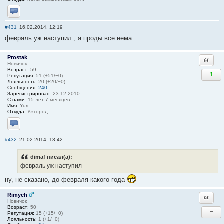
Отправить личное сообщение
#431
16.02.2014, 12:19
февраль уж наступил , а проды все нема ....
Prostak
Ответи
Новичок
Возраст:
59
1
Репутация:
51 (+51/−0)
Лояльность:
20 (+20/−0)
Сообщения:
240
Зарегистрирован:
23.12.2010
С нами:
15 лет 7 месяцев
Имя:
Yuri
Откуда:
Ужгород
Отправить личное сообщение
#432
21.02.2014, 13:42
dimaf писал(а):
февраль уж наступил
ну, не сказано, до февраля какого года
Rimych
Ответи
Новичок
Возраст:
50
−
Репутация:
15 (+15/−0)
Лояльность:
1 (+1/−0)