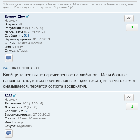
"Не пойду я к вам воеводой в богатстве жить. Моё богатство – сила богатырская, моё
дело – Руси служить, от врагов оборонять" (с)
Sergey_Zloy
Ответи
Новичок
Возраст:
49
1
Репутация:
616 (+625/−9)
Лояльность:
672 (+674/−2)
Сообщения:
513
Зарегистрирован:
01.04.2013
С нами:
13 лет 4 месяца
Имя:
Sergey
Откуда:
г.Томск
Отправить личное сообщение
#425
06.11.2013, 23:41
Вообще то все выше перечисленное на любителя. Меня больше
напрягает отсутствие нормальной выкладки текста, из-за чего сюжет
смазывается, теряется острота восприятия.
8022
Ответи
Новичок
Репутация:
102 (+106/−4)
2
Лояльность:
2 (+2/−0)
Сообщения:
73
Зарегистрирован:
27.09.2013
С нами:
12 лет 10 месяцев
Имя:
Виктор
Откуда:
Мурманск
Отправить личное сообщение