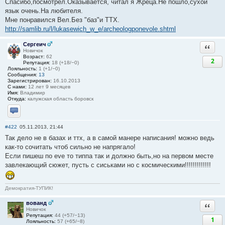
Спасибо,посмотрел.Оказывается, читал я Жреца.Не пошло,сухой
язык очень.На любителя.
Мне понравился Вел.Без "баз"и ТТХ.
http://samlib.ru/l/lukasewich_w_e/archeologponevole.shtml
Сергеич
Ответи
Новичок
Возраст:
62
2
Репутация:
18 (+18/−0)
Лояльность:
1 (+1/−0)
Сообщения:
13
Зарегистрирован:
16.10.2013
С нами:
12 лет 9 месяцев
Имя:
Владимир
Откуда:
калужская область боровск
Отправить личное сообщение
#422
05.11.2013, 21:44
Так дело не в базах и ттх, а в самой манере написания! можно ведь
как-то сочитать чтоб сильно не напрягало!
Если пишеш по eve то типпа так и должно быть,но на первом месте
завлекающий сюжет, пусть с сиськами но с космическими!!!!!!!!!!!!!
Демократия-ТУПИК!
вованд
Ответи
Новичок
Репутация:
44 (+57/−13)
1
Лояльность:
57 (+65/−8)