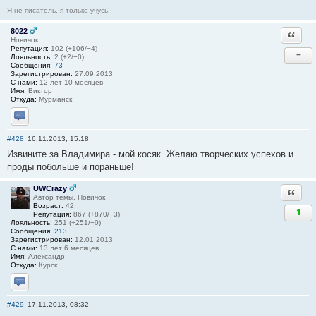
Я не писатель, я только учусь!
8022
Ответи
Новичок
Репутация:
102 (+106/−4)
−
Лояльность:
2 (+2/−0)
Сообщения:
73
Зарегистрирован:
27.09.2013
С нами:
12 лет 10 месяцев
Имя:
Виктор
Откуда:
Мурманск
Отправить личное сообщение
#428
16.11.2013, 15:18
Извините за Владимира - мой косяк. Желаю творческих успехов и
проды побольше и пораньше!
UWCrazy
Ответи
Автор темы, Новичок
Возраст:
42
1
Репутация:
867 (+870/−3)
Лояльность:
251 (+251/−0)
Сообщения:
213
Зарегистрирован:
12.01.2013
С нами:
13 лет 6 месяцев
Имя:
Александр
Откуда:
Курск
Отправить личное сообщение
#429
17.11.2013, 08:32