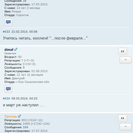
Сообщения:
34
Зарегистрирован:
17.05.2013
С нами:
13 лет 2 месяца
Имя:
Роман
Откуда:
Саратов
Отправить личное сообщение
#433
22.02.2014, 00:08
Учитесь читать, коллеги! "...после февраля..."
dimaf
Ответи
Новичок
Возраст:
50
−
Репутация:
7 (+7/−0)
Лояльность:
0 (+0/−0)
Сообщения:
5
Зарегистрирован:
01.09.2013
С нами:
12 лет 11 месяцев
Имя:
Дмитрий
Откуда:
г.Оха Сахалинская обл.
Отправить личное сообщение
#434
09.03.2014, 04:23
и март уж наступил ....
Тролль
Ответи
Репутация:
303 (+314/−11)
Лояльность:
1600 (+1724/−124)
−
Сообщения:
164
Зарегистрирован:
17.07.2014