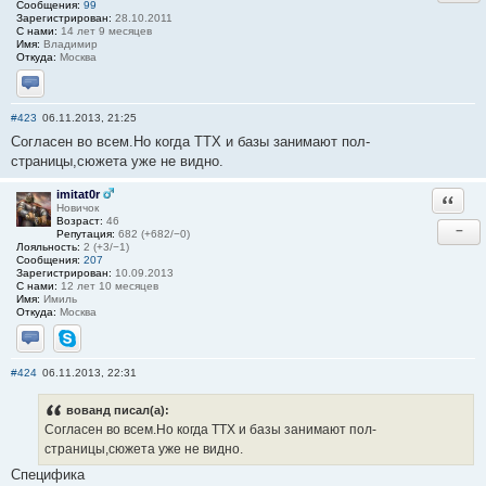
Сообщения:
99
Зарегистрирован:
28.10.2011
С нами:
14 лет 9 месяцев
Имя:
Владимир
Откуда:
Москва
Отправить личное сообщение
#423
06.11.2013, 21:25
Согласен во всем.Но когда ТТХ и базы занимают пол-
страницы,сюжета уже не видно.
imitat0r
Ответи
Новичок
Возраст:
46
−
Репутация:
682 (+682/−0)
Лояльность:
2 (+3/−1)
Сообщения:
207
Зарегистрирован:
10.09.2013
С нами:
12 лет 10 месяцев
Имя:
Имиль
Откуда:
Москва
Отправить личное сообщение
Skype
#424
06.11.2013, 22:31
вованд писал(а):
Согласен во всем.Но когда ТТХ и базы занимают пол-
страницы,сюжета уже не видно.
Специфика