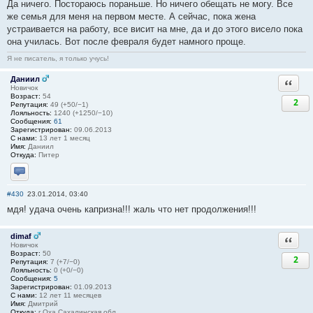
Да ничего. Постораюсь пораньше. Но ничего обещать не могу. Все
же семья для меня на первом месте. А сейчас, пока жена
устраивается на работу, все висит на мне, да и до этого висело пока
она училась. Вот после февраля будет намного проще.
Я не писатель, я только учусь!
Даниил
Ответи
Новичок
Возраст:
54
2
Репутация:
49 (+50/−1)
Лояльность:
1240 (+1250/−10)
Сообщения:
61
Зарегистрирован:
09.06.2013
С нами:
13 лет 1 месяц
Имя:
Даниил
Откуда:
Питер
Отправить личное сообщение
#430
23.01.2014, 03:40
мдя! удача очень капризна!!! жаль что нет продолжения!!!
dimaf
Ответи
Новичок
Возраст:
50
2
Репутация:
7 (+7/−0)
Лояльность:
0 (+0/−0)
Сообщения:
5
Зарегистрирован:
01.09.2013
С нами:
12 лет 11 месяцев
Имя:
Дмитрий
Откуда:
г.Оха Сахалинская обл.