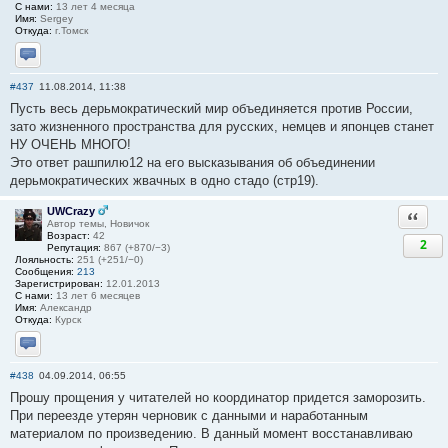
С нами:
13 лет 4 месяца
Имя:
Sergey
Откуда:
г.Томск
Отправить личное сообщение
#437
11.08.2014, 11:38
Пусть весь дерьмократический мир объединяется против России,
зато жизненного пространства для русских, немцев и японцев станет
НУ ОЧЕНЬ МНОГО!
Это ответ рашпилю12 на его высказывания об объединении
дерьмократических жвачных в одно стадо (стр19).
UWCrazy
Ответи
Автор темы, Новичок
Возраст:
42
2
Репутация:
867 (+870/−3)
Лояльность:
251 (+251/−0)
Сообщения:
213
Зарегистрирован:
12.01.2013
С нами:
13 лет 6 месяцев
Имя:
Александр
Откуда:
Курск
Отправить личное сообщение
#438
04.09.2014, 06:55
Прошу прощения у читателей но координатор придется заморозить.
При переезде утерян черновик с данными и наработанным
материалом по произведению. В данный момент восстанавливаю