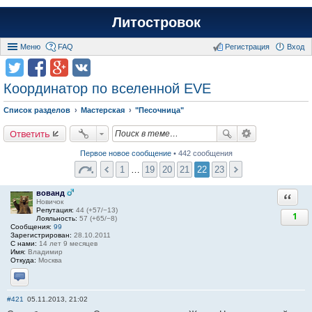
Литостровок
Меню
FAQ
Регистрация
Вход
Координатор по вселенной EVE
Список разделов
Мастерская
"Песочница"
Ответить
Первое новое сообщение
• 442 сообщения
1
…
19
20
21
22
23
вованд
Ответи
Новичок
Репутация:
44 (+57/−13)
1
Лояльность:
57 (+65/−8)
Сообщения:
99
Зарегистрирован:
28.10.2011
С нами:
14 лет 9 месяцев
Имя:
Владимир
Откуда:
Москва
Отправить личное сообщение
#421
05.11.2013, 21:02