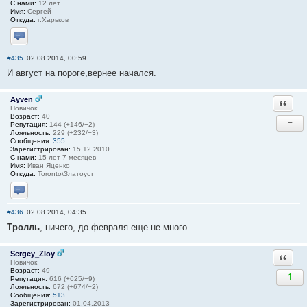
С нами:
12 лет
Имя:
Сергей
Откуда:
г.Харьков
Отправить личное сообщение
#435
02.08.2014, 00:59
И август на пороге,вернее начался.
Ayven
Ответи
Новичок
Возраст:
40
−
Репутация:
144 (+146/−2)
Лояльность:
229 (+232/−3)
Сообщения:
355
Зарегистрирован:
15.12.2010
С нами:
15 лет 7 месяцев
Имя:
Иван Яценко
Откуда:
Toronto\Златоуст
Отправить личное сообщение
#436
02.08.2014, 04:35
Тролль
, ничего, до февраля еще не много....
Sergey_Zloy
Ответи
Новичок
Возраст:
49
1
Репутация:
616 (+625/−9)
Лояльность:
672 (+674/−2)
Сообщения:
513
Зарегистрирован:
01.04.2013