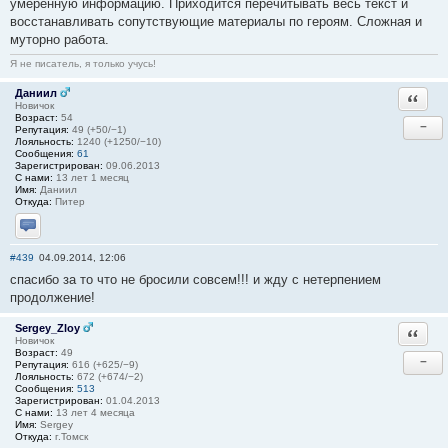
умеренную информацию. Приходится перечитывать весь текст и
восстанавливать сопутствующие материалы по героям. Сложная и
муторно работа.
Я не писатель, я только учусь!
Даниил
Ответи
Новичок
Возраст:
54
−
Репутация:
49 (+50/−1)
Лояльность:
1240 (+1250/−10)
Сообщения:
61
Зарегистрирован:
09.06.2013
С нами:
13 лет 1 месяц
Имя:
Даниил
Откуда:
Питер
Отправить личное сообщение
#439
04.09.2014, 12:06
спасибо за то что не бросили совсем!!! и жду с нетерпением
продолжение!
Sergey_Zloy
Ответи
Новичок
Возраст:
49
−
Репутация:
616 (+625/−9)
Лояльность:
672 (+674/−2)
Сообщения:
513
Зарегистрирован:
01.04.2013
С нами:
13 лет 4 месяца
Имя:
Sergey
Откуда:
г.Томск