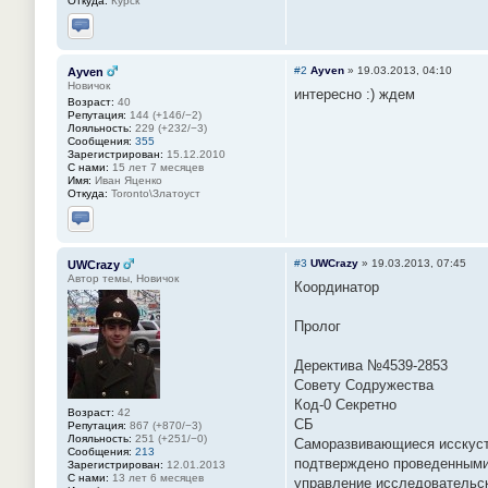
Откуда:
Курск
Отправить личное сообщение
#2
Ayven
»
19.03.2013, 04:10
Ayven
Новичок
интересно :) ждем
Возраст:
40
Репутация:
144 (+146/−2)
Лояльность:
229 (+232/−3)
Сообщения:
355
Зарегистрирован:
15.12.2010
С нами:
15 лет 7 месяцев
Имя:
Иван Яценко
Откуда:
Toronto\Златоуст
Отправить личное сообщение
#3
UWCrazy
»
19.03.2013, 07:45
UWCrazy
Автор темы, Новичок
Координатор
Пролог
Деректива №4539-2853
Совету Содружества
Код-0 Секретно
Возраст:
42
СБ
Репутация:
867 (+870/−3)
Лояльность:
251 (+251/−0)
Саморазвивающиеся исскуст
Сообщения:
213
подтверждено проведенными 
Зарегистрирован:
12.01.2013
С нами:
13 лет 6 месяцев
управление исследовательск