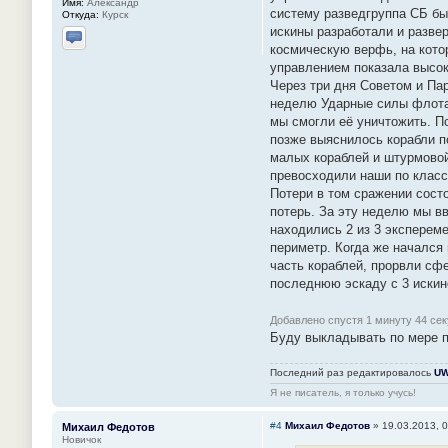
Имя:
Александр
систему разведгруппа СБ бы
Откуда:
Курск
искины разработали и разве
космическую верфь, на кото
Отправить личное сообщение
управлением показала высок
Через три дня Советом и Па
неделю Ударные силы флота 
мы смогли её уничтожить. По
позже выяснилось корабли п
малых кораблей и штурмовой
превосходили наши по класс
Потери в том сражении состо
потерь. За эту неделю мы вв
находились 2 из 3 эксперем
периметр. Когда же начался
часть кораблей, прорвли сф
последнюю эскаду с 3 искин
Добавлено спустя 1 минуту 44 се
Буду выкладывать по мере 
Последний раз редактировалось
UW
Я не писатель, я только учусь!
#4
Михаил Федотов
»
19.03.2013, 
Михаил Федотов
Новичок