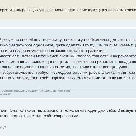
ерская эскадра под их управлением показала высокую зффективность ведения
й разум не способен к творчеству, поскольку необходимые для этого ф
ечно сделать уже сделанное, даже сделать это лучше, за счет более тщ
ано или поздно искусственная жизнь отстанет в развитии.
льности есть детали механизмов средних классов точности и шероховато
 точно сделанная вращающаяся деталь герметично прилегает к посадочно
я ранее находилась в шероховатостях, т.о. точность не всегда лучше.
изобретательство, требует исследовательских работ, анализа и синтеза
венных человеку фантазий, порожденных его личными желаниями и стра
 должны говорить правду. \Мишель де Монтень\
\А.Камю\
етали. Они только оптимизировали технологии людей для себя. Выкинув
водство полностью стало роботизированным.
унд: