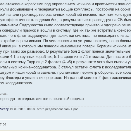
ла атакована кораблями под управлением искинов и практически полно
рнули добывающие и перерабатывающие комплексы, построили на орбита
рой начали производство различных кораблей неизвестных нам конструк
ую зффективность ведения боя, в результате чего разведгруппа СБ был
рламентом Содружества было соответствующе принято и одобрено решен
совершили прыжок и вошли в систему, где их так же встретила крейсер
сле чего флот выдвинулся для зачистки системы, но неожиданно из-за 4
остройки верфи искина. По численности он уступал нашему, но по боевы
 авиации, в которых мы понесли наибольшие потери. Корабли искинов и
у при таких же размерах. В результате боя 2 флот понеся значительные
вили 4:1 в крупных кораблях, 5:1 в средних и 7:1 в малых. Для нас это
ели в систему Таур еще 2 флотат (4 и5) в результате чего был смогли у
ентальных искина-координатора. 3 стянул остатки флота к исследовате
 штурм и наши корабли завязли, проламывая периметр обороны, все кора
еру блокады и ушли в гиперпрыжок. На данный момент 2 флот заканчива
ом-координатором.
кунды:
перевода тетрадных листов в печатный формат
Crazy
19.03.2013, 08:05, всего редактировалось 1 раз.
07:56