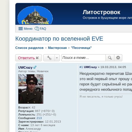
Литостровок
Островок в бушующем море ли
Меню
FAQ
Координатор по вселенной EVE
Список разделов
Мастерская
"Песочница"
Ответить
#1
UWCrazy
»
19.03.2013, 04:05
UWCrazy
Автор темы, Новичок
Неоднократно перечитав Шах
это мой первый опыт прошу 
героя будет серьёзный но ра
очередного необычного попа
Я не писатель, я только учусь!
Возраст:
42
Репутация:
867 (+870/−3)
Лояльность:
251 (+251/−0)
Сообщения:
213
Зарегистрирован:
12.01.2013
С нами:
13 лет 6 месяцев
Имя:
Александр