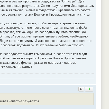
ледним в рамках программы содружества "Оптимум". Два
зывая неплохие результаты. Он же получил имя Исследователь
ивым (я мыслю, значит я существую), нравилась его работа,
ся со своими коллегами Воином и Промышленником, и считал
л досрочно, и по этому, чтобы не терять время, он начал
ез в закрытую от него часть сети и там наткнулся на файл
 проекта, так как один из последних пунктов гласил: "До
Оптимум" все искины, привлеченные к работе, необходимо
юди хотели их убить. И именно в этот момент он понял, что
м способом" подумал он. И это желание было на столько
ие исследовательским комплексом, а после того как люди
ко битв они её проиграли. При этом Воин и Промышленник
атками своего флота, прыгал от системы к системе,
 желанием "Выжить"!
Ответить с цитатой
1
зывая неплохие результаты.