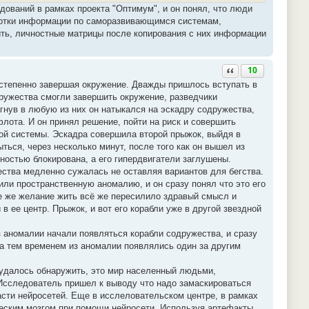
едований в рамках проекта "Оптимум", и он понял, что люди
работки информации по саморазвивающимся системам,
ить, личностные матрицы после копирования с них информации
Ответить с цитатой
10
остепенно завершая окружение. Дважды пришлось вступать в
дружества смогли завершить окружение, разведчики
гнув в любую из них он натыкался на эскадру содружества,
флота. И он принял решение, пойти на риск и совершить
ной системы. Эскадра совершила второй прыжок, выйдя в
ься, через несколько минут, после того как он вышел из
ностью блокирована, а его гипердвигатели заглушены.
ества медленно сужалась не оставляя вариантов для бегства.
ли пространственную аномалию, и он сразу понял что это его
се же желание жить всё же пересилило здравый смысл и
 ее центр. Прыжок, и вот его корабли уже в другой звездной
з аномалии начали появляться корабли содружества, и сразу
а тем временем из аномалии появлялись один за другим
 удалось обнаружить, это мир населенный людьми,
 Исследователь пришел к выводу что надо замаскироваться
ласти нейросетей. Еще в исслеловательском центре, в рамках
ческим мозгом при помощи нейросети. Используя артефакты