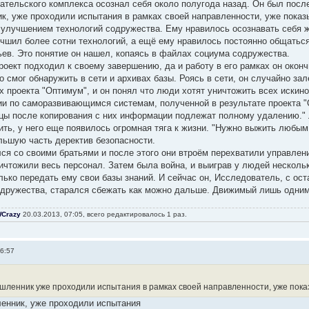
ательского комплекса осознал себя около полугода назад. Он был пос
к, уже проходили испытания в рамках своей направленности, уже пока
 улучшением технологий содружества. Ему нравилось осознавать себя ж
учшил более сотни технологий, а ещё ему нравилось постоянно общать
ьев. Это понятие он нашел, копаясь в файлах социума содружества.
оект подходил к своему завершению, да и работу в его рамках он окончи
о смог обнаружить в сети и архивах базы. Роясь в сети, он случайно зал
 проекта "Оптимум", и он понял что люди хотят уничтожить всех искинов
и по саморазвивающимся системам, полученной в результате проекта "
цы после копирования с них информации подлежат полному удалению." Л
рить, у него еще появилось огромная тяга к жизни. "Нужно выжить любы
льшую часть деректив безопасности.
я со своими братьями и после этого они втроём перехватили управлен
ичтожили весь персонал. Затем была война, и выиграв у людей несколь
ько передать ему свои базы знаний. И сейчас он, Исследователь, с ост
дружества, старался сбежать как можно дальше. Движимый лишь одним
Crazy
20.03.2013, 07:05, всего редактировалось 1 раз.
06:57
шленник уже проходили испытания в рамках своей направленности, уже пока
енник, уже проходили испытания