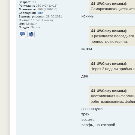
Возраст:
51
UWCrazy писал(а):
Репутация:
230 (+241/−11)
Саморазвивающиеся исску
Лояльность:
166 (+166/−0)
Сообщения:
189
искины
Зарегистрирован:
28.06.2011
С нами:
15 лет 1 месяц
Имя:
Михаил
Откуда:
Пермь
UWCrazy писал(а):
В результате последнего 
Отправить личное сообщение
Сайт
полностью потеряна.
затем
UWCrazy писал(а):
Через 2 недели прибывша
две
UWCrazy писал(а):
Доставленная информаци
роботизированных фабрик
развернули
трех
восемь
верфь, на которой