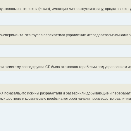
ственные интелекты (искин), имеющие личностную матрицу, представляют у
эксперимента, эта группа перехватила управление исследовательским комплек
я в систему разведгруппа СБ была атакована кораблями под управлением ис
я показала,что искины разработали и развернили добывающие и перерабаты
 и достроили космическую верфь на которой начали производство различных