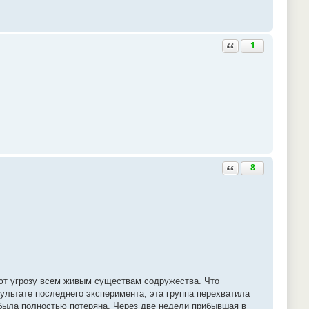
Ответить с цитатой
1
Ответить с цитатой
8
ют угрозу всем живым существам содружества. Что
ультате последнего эксперимента, эта группа перехватила
 была полностью потеряна. Через две недели прибывшая в