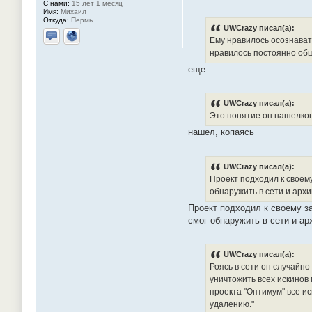
С нами:
15 лет 1 месяц
Имя:
Михаил
Откуда:
Пермь
UWCrazy писал(а):
Ему нравилось осознавать
Отправить личное сообщение
Сайт
нравилось постоянно общ
еще
UWCrazy писал(а):
Это понятие он нашелкоп
нашел, копаясь
UWCrazy писал(а):
Проект подходил к своему
обнаружить в сети и архи
Проект подходил к своему за
смог обнаружить в сети и ар
UWCrazy писал(а):
Роясь в сети он случайно
уничтожить всех искинов
проекта "Оптимум" все и
удалению."