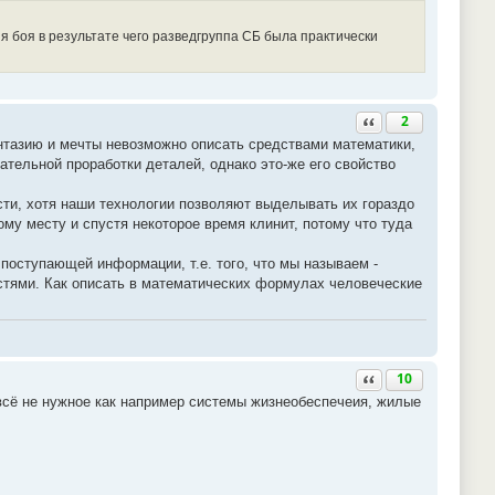
 боя в результате чего разведгруппа СБ была практически
Ответить с цитатой
2
антазию и мечты невозможно описать средствами математики,
ательной проработки деталей, однако это-же его свойство
сти, хотя наши технологии позволяют выделывать их гораздо
му месту и спустя некоторое время клинит, потому что туда
 поступающей информации, т.е. того, что мы называем -
стями. Как описать в математических формулах человеческие
Ответить с цитатой
10
 всё не нужное как например системы жизнеобеспечеия, жилые