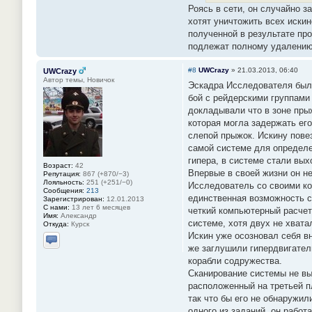
Роясь в сети, он случайно з
хотят уничтожить всех иски
полученной в результате пр
подлежат полному удалению
#8
UWCrazy
»
21.03.2013, 06:40
UWCrazy
Автор темы, Новичок
Эскадра Исследователя была
бой с рейдерскими группами
докладывали что в зоне пры
которая могла задержать его
слепой прыжок. Искину пове
самой системе для определе
гипера, в системе стали вых
Возраст:
42
Впервые в своей жизни он не
Репутация:
867 (+870/−3)
Лояльность:
251 (+251/−0)
Исследователь со своими ко
Сообщения:
213
единственная возможность с
Зарегистрирован:
12.01.2013
С нами:
13 лет 6 месяцев
четкий компьютерный расчет
Имя:
Александр
системе, хотя двух не хвата
Откуда:
Курск
Искин уже осозновал себя вн
же заглушили гипердвигател
Отправить личное сообщение
корабли содружества.
Сканирование системы не вы
расположенный на третьей п
так что бы его не обнаружил
одного из заданий, он рабо