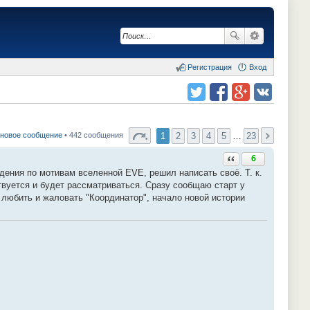
Регистрация
Вход
Поделиться в twitter.com
Поделиться в facebook.com
Поделиться в Google Plus
Поделиться в vk.com
1
2
3
4
5
…
23
 новое сообщение
• 442 сообщения
Ответить с цитатой
6
ения по мотивам вселенной EVE, решил написать своё. Т. к.
твуется и будет рассматриваться. Сразу сообщаю старт у
 любить и жаловать "Координатор", начало новой истории