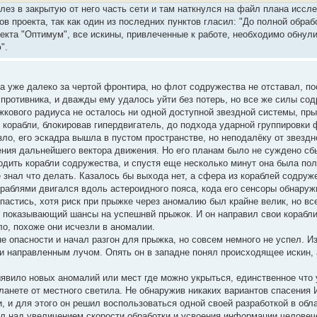
алез в закрытую от него часть сети и там наткнулся на файл плана иссл
нов проекта, так как один из последних пунктов гласил: "До полной об
оекта "Оптимум", все искины, привлеченные к работе, необходимо обнул
".
 уже далеко за чертой фронтира, но флот содружества не отставал, п
 противника, и дважды ему удалось уйти без потерь, но все же силы со
жкового радиуса не осталось ни одной доступной звездной системы, пры
 корабли, блокировав гипердвигатель, до подхода ударной группировки 
зло, его эскадра вышла в пустом пространстве, но неподалёку от звезд
ния дальнейшего вектора движения. Но его планам было не суждено сбыт
одить корабли содружества, и спустя еще несколько минут она была пол
 знал что делать. Казалось бы выхода нет, а сфера из кораблей содруж
раблями двигался вдоль астероидного пояса, кода его сенсоры обнаружи
пастись, хотя риск при прыжке через аномалию был крайне велик, но в
 показывающий шансы на успешнвй прыжок. И он направил свои корабли в
ло, похоже они исчезли в аномалии.
е опасности и начал разгон для прыжка, но совсем немного не успел. И
и направленным лучом. Опять он в западне понял происходящее искин, 
явило новых аномалий или мест где можно укрыться, единственное что
ланете от местного светила. Не обнаружив никаких вариантов спасения
и, и для этого он решил воспользоваться одной своей разработкой в об
тал над увеличением скорости обработки и усвоения информации челове