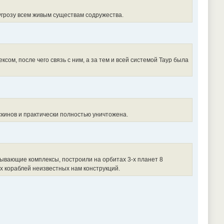
грозу всем живым существам содружества.
сом, после чего связь с ним, а за тем и всей системой Таур была
кинов и практически полностью уничтожена.
вающие комплексы, построили на орбитах 3-х планет 8
 кораблей неизвестных нам конструкций.