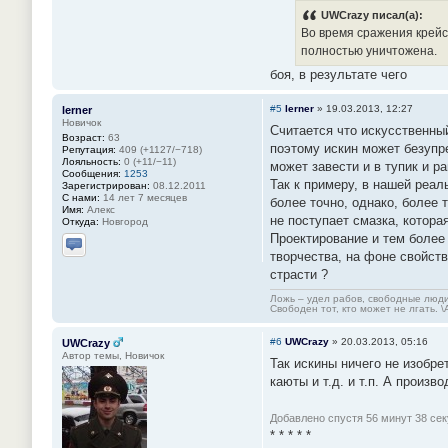
UWCrazy писал(а):
Во время сражения крейс
полностью уничтожена.
боя, в результате чего
#5
lerner
»
19.03.2013, 12:27
lerner
Новичок
Считается что искусственны
Возраст:
63
поэтому искин может безупр
Репутация:
409 (+1127/−718)
Лояльность:
0 (+11/−11)
может завести и в тупик и р
Сообщения:
1253
Так к примеру, в нашей реа
Зарегистрирован:
08.12.2011
С нами:
14 лет 7 месяцев
более точно, однако, более
Имя:
Алекс
не поступает смазка, котора
Откуда:
Новгород
Проектирование и тем более 
творчества, на фоне свойст
Отправить личное сообщение
страсти ?
Ложь – удел рабов, свободные люди
Свободен тот, кто может не лгать. 
#6
UWCrazy
»
20.03.2013, 05:16
UWCrazy
Автор темы, Новичок
Так искины ничего не изобр
каюты и т.д. и т.п. А произ
Добавлено спустя 56 минут 38 сек
* * * * *