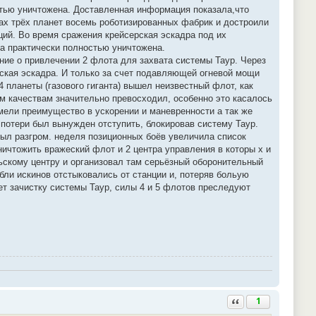
стью уничтожена. Доставленная информация показала,что
х трёх планет восемь роботизированных фабрик и достроили
ций. Во время сражения крейсерская эскадра под их
а практически полностью уничтожена.
ие о привлечении 2 флота для захвата системы Таур. Через
ская эскадра. И только за счет подавляющей огневой мощи
 планеты (газового гиганта) вышел неизвестный флот, как
м качествам значительно превосходил, особенно это касалось
мели преимущество в ускорении и маневренности а так же
 потери был вынужден отступить, блокировав систему Таур.
 был разгром. неделя позиционных боёв увеличила список
ничтожить вражеский флот и 2 центра управления в которы х и
льскому центру и организовал там серьёзный оборонительный
бли искинов отстыковались от станции и, потеряв больую
ет зачистку системы Таур, силы 4 и 5 флотов преследуют
Ответить с цитатой
1