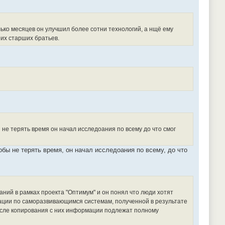
лько месяцев он улучшил более сотни технологий, а нщё ему
их старших братьев.
 не терять время он начал исследоания по всему до что смог
обы не терять время, он начал исследоания по всему, до что
ваний в рамках проекта "Оптимум" и он понял что люди хотят
рмации по саморазвивающимся системам, полученной в результате
осле копирования с них информации подлежат полному