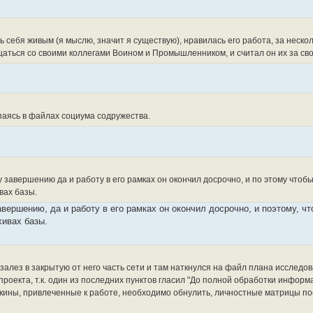
 себя живым (я мыслю, значит я существую), нравилась его работа, за неско
аться со своими коллегами Воином и Промышленником, и считал он их за сво
аясь в файлах социума содружества.
 завершению да и работу в его рамках он окончил досрочно, и по этому чтобы
вах базы.
вершению, да и работу в его рамках он окончил досрочно, и поэтому, чт
хивах базы.
 залез в закрытую от него часть сети и там наткнулся на файл плана исследо
 проекта, т.к. один из последних пунктов гласил "До полной обработки инфо
скины, привлеченные к работе, необходимо обнулить, личностные матрицы п