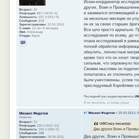
Искин-координатор исследов
других, Воин и Промышленни
Возраст:
42
и занимался оптимизацией и
Репутация:
867 (+870/−3)
Лояльность:
251 (+251/−0)
за несколько месяцев он ул
Сообщения:
213
он их за своих старших брат
Зарегистрирован:
12.01.2013
С нами:
13 лет 6 месяцев
Все шло просто идеально. Пр
Имя:
Александр
исследоания по всему, до чт
Откуда:
Курск
плана исследований в рамках
полной обработки информаци
Отправить личное сообщение
обнулить, личностные матри
кроме того что он хочет тво
сильным, что опрокинуло бо
Своими мыслями он поделилс
попытались их отключить ун
были уничтоженны, успев тол
преследуемый Короблями со
Последний раз редактировалось
UW
Я не писатель, я только учусь!
#7
Михаил Федотов
»
20.03.2013, 
Михаил Федотов
Новичок
Возраст:
51
UWCrazy писал(а):
Репутация:
230 (+241/−11)
Два других Воин и Промы
Лояльность:
166 (+166/−0)
Сообщения:
189
Два других, Воин и Промышл
Зарегистрирован:
28.06.2011