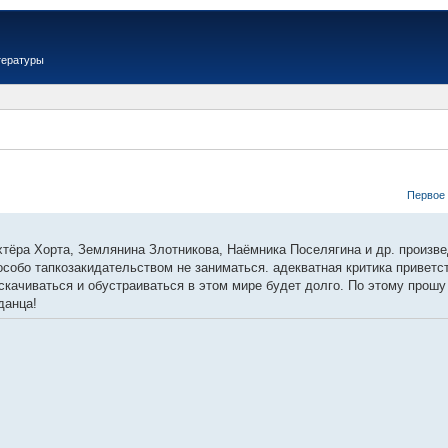
тературы
Первое
тёра Хорта, Землянина Злотникова, Наёмника Поселягина и др. произвед
особо тапкозакидательством не заниматься. адекватная критика приветс
скачиваться и обустраиваться в этом мире будет долго. По этому прошу
данца!