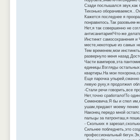
Сзади послышался звук,как б
Тихонько оборачиваемся...Ох
Кажется последнее я проора
понравилось.Так разовьем-же
Нет,я так совершенно не со
антисанитария!Что-же делать
Инстинкт самосохранения и 
месте,некоторые из самых н
Тем временем,мои инстинкты
развернуло меня назад.Досто
Части вампиров,эта пантоми
единицы.Взгляды остальных м
квартиры.На мои похорона,с
Еще парочка упырей,смачно 
левую руку,я продолжил обл
-Стали речи говорить,все пр
Нет,точно сработало!То один
Семеновича.Я бы и спел им,
ушам,придают моему пению т
Наконец передо мной осталс
пальцы за патронташ,я поше
- Скольких я зарезал,скольк
Сильнее побледнеть,это созд
профессиональный бегун.Эх,