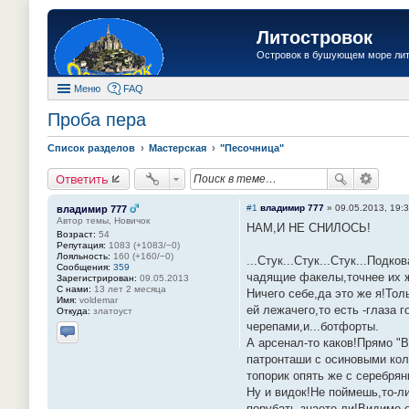
Литостровок
Островок в бушующем море ли
Меню
FAQ
Проба пера
Список разделов
Мастерская
"Песочница"
Ответить
#1
владимир 777
»
09.05.2013, 19:
владимир 777
Автор темы, Новичок
НАМ,И НЕ СНИЛОСЬ!
Возраст:
54
Репутация:
1083 (+1083/−0)
Лояльность:
160 (+160/−0)
...Стук...Стук...Стук...По
Сообщения:
359
чадящие факелы,точнее их ж
Зарегистрирован:
09.05.2013
С нами:
13 лет 2 месяца
Ничего себе,да это же я!Тол
Имя:
voldemar
ей лежачего,то есть -глаза
Откуда:
златоуст
черепами,и...ботфорты.
А арсенал-то каков!Прямо "
Отправить личное сообщение
патронташи с осиновыми кол
топорик опять же с серебрян
Ну и видок!Не поймешь,то-л
порубать,знаете-ли!Видимо о