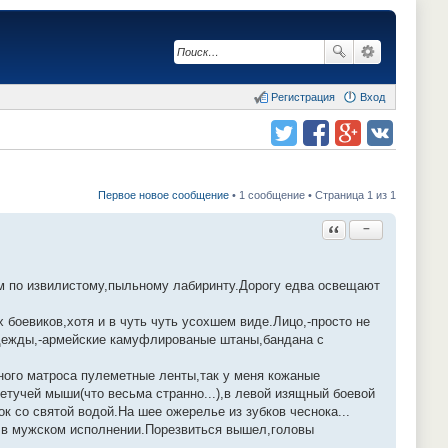
Регистрация
Вход
Поделиться в twitter.com
Поделиться в facebook.com
Поделиться в Google Plus
Поделиться в vk.com
Первое новое сообщение
• 1 сообщение • Страница 1 из 1
Ответить с цитатой
−
гом по извилистому,пыльному лабиринту.Дорогу едва освещают
х боевиков,хотя и в чуть чуть усохшем виде.Лицо,-просто не
 одежды,-армейские камуфлированые штаны,бандана с
нного матроса пулеметные ленты,так у меня кожаные
етучей мыши(что весьма странно...),в левой изящный боевой
к со святой водой.На шее ожерелье из зубков чеснока...
и в мужском исполнении.Порезвиться вышел,головы