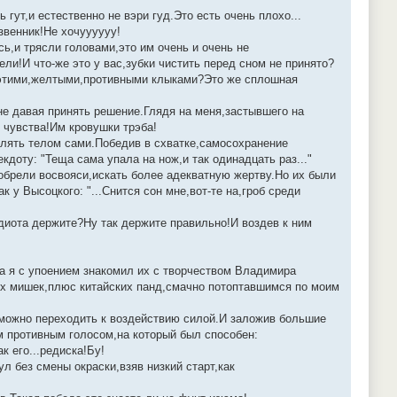
 гут,и естественно не вэри гуд.Это есть очень плохо...
звенник!Не хочуууууу!
ь,и трясли головами,это им очень и очень не
ли!И что-же это у вас,зубки чистить перед сном не принято?
т этими,желтыми,противными клыками?Это же сплошная
не давая принять решение.Глядя на меня,застывшего на
 чувства!Им кровушки трэба!
влять телом сами.Победив в схватке,самосохранение
доту: "Теща сама упала на нож,и так одинадцать раз..."
обрели восвояси,искать более адекватную жертву.Но их были
 у Высоцкого: "...Снится сон мне,вот-те на,гроб среди
диота держите?Ну так держите правильно!И воздев к ним
ка я с упоением знакомил их с творчеством Владимира
ких мишек,плюс китайских панд,смачно потоптавшимся по моим
 можно переходить к воздействию силой.И заложив большие
м противным голосом,на который был способен:
к его...редиска!Бу!
л без смены окраски,взяв низкий старт,как