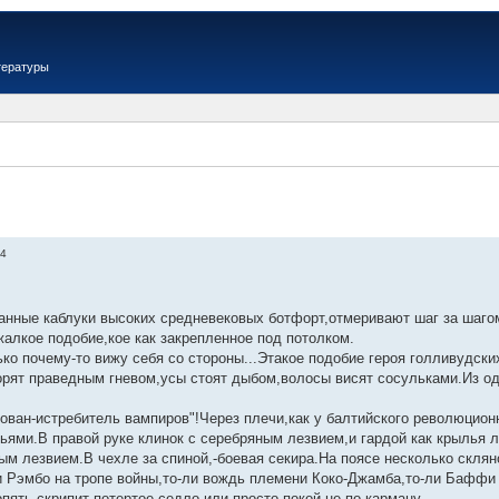
тературы
34
дкованные каблуки высоких средневековых ботфорт,отмеривают шаг за ша
алкое подобие,кое как закрепленное под потолком.
ько почему-то вижу себя со стороны...Этакое подобие героя голливудски
 горят праведным гневом,усы стоят дыбом,волосы висят сосульками.Из
Вован-истребитель вампиров"!Через плечи,как у балтийского революцио
ьями.В правой руке клинок с серебряным лезвием,и гардой как крылья л
ым лезвием.В чехле за спиной,-боевая секира.На поясе несколько скляно
и Рэмбо на тропе войны,то-ли вождь племени Коко-Джамба,то-ли Бафф
пять скрипит потертое седло,или просто покой не по карману...