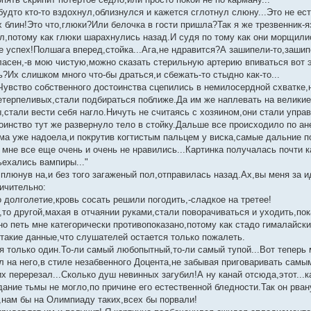
удто кто-то вздохнул,облизнулся и кажется сглотнул слюну...Это не есть
 блин!Это что,глюки?Или белочка в гости пришла?Так я же трезвенник-я
л,потому как глюки шарахнулись назад.И судя по тому как они морщилис
 успех!Полшага вперед,стойка...Ага,не ндравится?А зашипели-то,зашипе
гласен,-в мою чистую,можно сказать стерильную артерию впиваться во
?Их слишком много что-бы драться,и сбежать-то стыдно как-то...
Чувство собственного достоинства сцепились в немилосердной схватке,
етерпеливых,стали подбираться поближе.Да им же наплевать на великие
,стали вести себя нагло.Ничуть не считаясь с хозяином,они стали упра
инство тут же развернуло тело в стойку.Дальше все происходило по анек
ма уже надоела,и покрутив когтистым пальцем у виска,самые дальние п
не все еще очень и очень не нравились...Картинка получалась почти как
ьехались вампиры..."
плюнув на,и без того загаженый пол,отправилась назад.Ах,вы меня за и
ичительно:
о долголетие,кровь сосать решили погодить,-сладкое на третее!
,то другой,махая в отчаянии руками,стали поворачиваться и уходить,по
но петь мне категорически противопоказано,потому как стадо гималайс
акие данные,что слушателей остается только пожалеть.
я только один.То-ли самый любопытный,то-ли самый тупой...Вот теперь
л на него,в стиле незабвенного Доцента,не забывая приговаривать самы
их перерезал...Сколько душ невинных загубил!А ну канай отсюда,этот...ка
ание тьмы не могло,по причине его естественной бледности.Так он рвану
нам бы на Олимпиаду таких,всех бы порвали!