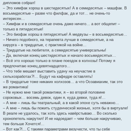
дипломов собрал!
– Это химфак хорош в шестидесятых! А в семидесятых – машфак. В
восьмидесятые – разве что филфак, да и тот… не очень-то
интересен…
– Химфак и в семидесятые очень даже ничего… а вот общепит –
только в пятидесятые!
– Это биофак хорош в пятидесятые! А медвузы – в восьмидесятые…
– Ничего подобного, на терапевта лучше в семидесятые, а на
хирурга – в тридцатые, с практикой на войне…
– Тридцатые на любителя, а семидесятые универсальны!
– Да, включая конец шестидесятых и начало восьмидесятых…
– Всё это хорошо только в плане поездок в колхозы! Потому я
предпочитаю конец девятнадцатого…
– Что тебе мешает выставить удачу на неучастие в
сельхозработах?!… Будут на кафедре оставлять!
– В тридцатые тоже никаких колхозов… а что Осоавиахим, так это
же романтика!
– Не нужно мне такой романтики, я – во второй половине
сороковых… восемь девок, один я, куда девки, туда я!…
– А мне – лишь бы театральный, а в какой эпохе суть неважно…
– А мне – лишь бы пожить студенческой жизнью, хотя бы в виртуале!
В реале не удалось, так хоть здесь навёрстываю… Во сколько
хронопетель накрутил! И не надоедает – чем больше накручиваю,
тем больше Хочется!...
– Вот как?!... С такими параметрами везучести, что ты себе