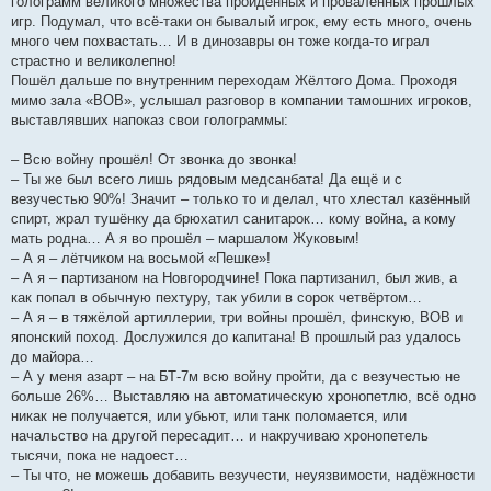
голограмм великого множества пройденных и проваленных прошлых
игр. Подумал, что всё-таки он бывалый игрок, ему есть много, очень
много чем похвастать… И в динозавры он тоже когда-то играл
страстно и великолепно!
Пошёл дальше по внутренним переходам Жёлтого Дома. Проходя
мимо зала «ВОВ», услышал разговор в компании тамошних игроков,
выставлявших напоказ свои голограммы:
– Всю войну прошёл! От звонка до звонка!
– Ты же был всего лишь рядовым медсанбата! Да ещё и с
везучестью 90%! Значит – только то и делал, что хлестал казённый
спирт, жрал тушёнку да брюхатил санитарок… кому война, а кому
мать родна… А я во прошёл – маршалом Жуковым!
– А я – лётчиком на восьмой «Пешке»!
– А я – партизаном на Новгородчине! Пока партизанил, был жив, а
как попал в обычную пехтуру, так убили в сорок четвёртом…
– А я – в тяжёлой артиллерии, три войны прошёл, финскую, ВОВ и
японский поход. Дослужился до капитана! В прошлый раз удалось
до майора…
– А у меня азарт – на БТ-7м всю войну пройти, да с везучестью не
больше 26%… Выставляю на автоматическую хронопетлю, всё одно
никак не получается, или убьют, или танк поломается, или
начальство на другой пересадит… и накручиваю хронопетель
тысячи, пока не надоест…
– Ты что, не можешь добавить везучести, неуязвимости, надёжности