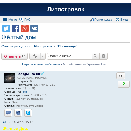
Литостровок
Меню
FAQ
Регистрация
Вход
Жёлтый дом.
Список разделов
Мастерская
"Песочница"
Ответить
Первое новое сообщение
• 5 сообщений • Страница 1 из 1
Звёзды Светят
Ответи
Автор темы, Новичок
Возраст:
63
2
Репутация:
438 (+648/−210)
Лояльность:
0 (+0/−0)
Сообщения:
655
Зарегистрирован:
18.09.2013
С нами:
12 лет 10 месяцев
Имя:
Олег
Откуда:
Арктика, Мурманск.
Отправить личное сообщение
Сайт
Skype
#1
08.10.2013, 15:10
Жёлтый Дом.