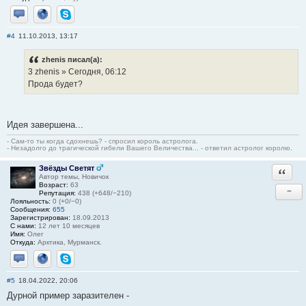
Отправить личное сообщение
Сайт
Skype
#4
11.10.2013, 13:17
zhenis писал(а):
3 zhenis » Сегодня, 06:12
Прода будет?
Идея завершена...
- Сам-то ты когда сдохнешь? - спросил король астролога.
- Незадолго до трагической гибели Вашего Величества... - ответил астролог королю.
Звёзды Светят
Ответи
Автор темы, Новичок
Возраст:
63
−
Репутация:
438 (+648/−210)
Лояльность:
0 (+0/−0)
Сообщения:
655
Зарегистрирован:
18.09.2013
С нами:
12 лет 10 месяцев
Имя:
Олег
Откуда:
Арктика, Мурманск.
Отправить личное сообщение
Сайт
Skype
#5
18.04.2022, 20:06
Дурной пример заразителен -