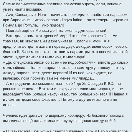
Самые величественные зрелища возможно узреть, если, конечно,
уметь найти позицию…
– Ave, Caesar, ave, Nero… начинать приходилось наёмным варваром
при Аврелиане… чтобы освоить lingva latina… зато теперь – играю от
Ромула до Ромула… ужо подсел!
– Поиграй ещё от Менеса до Птолемея… для сравнения!
– Вот, дался вам этот древний мир! Что в нём хорошего?!… Ни
трамвая, ни кинозала ни даже унитаза… клопы и мухи! А я
предпочитаю долго жить в первых двух декадах июня сорок первого,
благо в Кабине можно так выставить параметры, что специфика этой
эпохи будет длиться и миллион, и миллиард!…
– Да, специфика эпохи со всеми её подробностями, вплоть до самых
мельчайших… Только я предпочитаю совсем другую эпоху – вторую
декаду апреля шестьдесят первого! И из неё, как видите, не
вылезаю, пока проживу там не менее миллиарда…
– А я предпочитаю семидесятые – от 24 до 25 Съездов КПСС, не
раньше и не позже! Вот там и накручиваю свои миллиарды, и – не
надоедает! Чем больше накручиваю, тем больше хочется!!! Нашёл я
в Жёлтом доме своё Счастье… Потому в другие игры почти не
играю…
Человек идёт дальше по широкому коридору. Из бокового прохода
вываливает ещё одна компания, шушукающаяся между собой:
– О, танатозой! Специфика сверхдлительной эпохи! Сто миллиардов