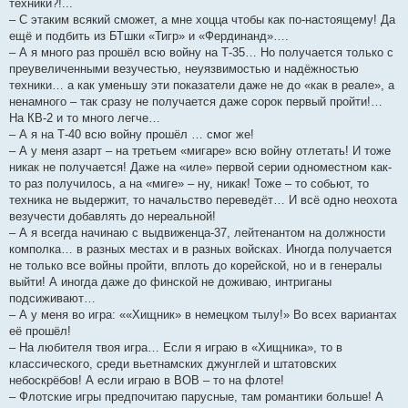
техники?!...
– С этаким всякий сможет, а мне хоцца чтобы как по-настоящему! Да
ещё и подбить из БТшки «Тигр» и «Фердинанд»….
– А я много раз прошёл всю войну на Т-35… Но получается только с
преувеличенными везучестью, неуязвимостью и надёжностью
техники… а как уменьшу эти показатели даже не до «как в реале», а
ненамного – так сразу не получается даже сорок первый пройти!…
На КВ-2 и то много легче…
– А я на Т-40 всю войну прошёл … смог же!
– А у меня азарт – на третьем «мигаре» всю войну отлетать! И тоже
никак не получается! Даже на «иле» первой серии одноместном как-
то раз получилось, а на «миге» – ну, никак! Тоже – то собьют, то
техника не выдержит, то начальство переведёт… И всё одно неохота
везучести добавлять до нереальной!
– А я всегда начинаю с выдвиженца-37, лейтенантом на должности
комполка… в разных местах и в разных войсках. Иногда получается
не только все войны пройти, вплоть до корейской, но и в генералы
выйти! А иногда даже до финской не доживаю, интриганы
подсиживают…
– А у меня во игра: ««Хищник» в немецком тылу!» Во всех вариантах
её прошёл!
– На любителя твоя игра… Если я играю в «Хищника», то в
классического, среди вьетнамских джунглей и штатовских
небоскрёбов! А если играю в ВОВ – то на флоте!
– Флотские игры предпочитаю парусные, там романтики больше! А