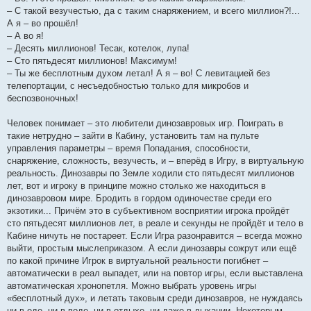
– С такой везучестью, да с таким снаряжением, и всего миллион?!...
А я – во прошёл!
– А во я!
– Десять миллионов! Тесак, котелок, лупа!
– Сто пятьдесят миллионов! Максимум!
– Ты же бесплотным духом летал! А я – во! С левитацией без
телепортации, с несъедобностью только для микробов и
беспозвоночных!
Человек понимает – это любители динозавровых игр. Поиграть в
такие нетрудно – зайти в Кабину, установить там на пульте
управления параметры – время Попадания, способности,
снаряжение, сложность, везучесть, и – вперёд в Игру, в виртуальную
реальность. Динозавры по Земле ходили сто пятьдесят миллионов
лет, вот и игроку в принципе можно столько же находиться в
динозавровом мире. Бродить в гордом одиночестве среди его
экзотики... Причём это в субъективном восприятии игрока пройдёт
сто пятьдесят миллионов лет, в реале и секунды не пройдёт и тело в
Кабине ничуть не постареет. Если Игра разонравится – всегда можно
выйти, простым мыслеприказом. А если динозавры сожрут или ещё
по какой причине Игрок в виртуальной реальности погибнет –
автоматически в реал выпадет, или на повтор игры, если выставлена
автоматическая хронопетля. Можно выбрать уровень игры
«бесплотный дух», и летать таковым среди динозавров, не нуждаясь
ни в еде, ни в воде, ни в отдыхе, ни даже в дыхании. Некоторым