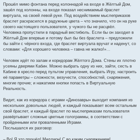
Прошёл мимо фонтана перед колоннадой на входе в Жёлтый Дом,
зашёл под колонны, на входе показал неснимаемый браслет
виртуала, на своей левой руке. Под воздействием мыслеприказов
браслет раскрасился в радужные цвета – что значило, что он на руке
своего настоящего пользователя, у чужого бы не расцвёл.
Человека пропустили в парадный вестибюль. Если бы он заходил в
Жёлтый Дом впервые и потому был бы без браслета – предложили
бы зайти с чёрного входа, где браслет виртуала вручат и наденут, со
словами: «Для хорошего человека – гавна не жалко!»…
Человек идёт по залам и коридорам Жёлтого Дома. Стены их плотно
усеяны дверями Кабин. Можно выбрать одну из них, зайти, сесть в
Кабине в кресло перед пультом управления, выбрать Игру, настроить
её параметры – сложности, везучести, способностей, снаряжения,
многие прочие; и нажатием кнопки попасть в Виртуальную
Реальность.
Видит, как из коридора с играми «Динозавры» выходит компания из
нескольких довольных людей, и каждый показывает всем остальным
свой браслет, и каждый браслет по мыслеприказам пользователя
развёртывает сложные цветные голограммы, в соответствии с
пройденными или проваленными Играми.
Послышался их разговор:
– Во! Я это прошёл! Миллион! С во каким снаряжением!