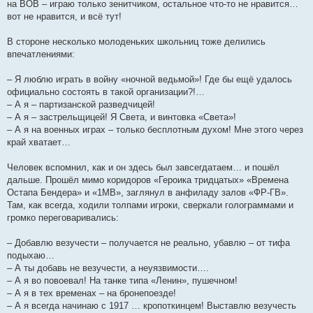
на ВОВ – играю только зенитчиком, остальное что-то не нравится…
вот не нравится, и всё тут!
В стороне несколько молоденьких школьниц тоже делились
впечатлениями:
– Я люблю играть в войну «ночной ведьмой»! Где бы ещё удалось
официально состоять в такой организации?!…
– А я – партизанской разведчицей!
– А я – застрельщицей! Я Света, и винтовка «Света»!
– А я на военных играх – только бесплотным духом! Мне этого через
край хватает…
Человек вспомнил, как и он здесь был завсегдатаем… и пошёл
дальше. Прошёл мимо коридоров «Героика тридцатых» «Времена
Остапа Бендера» и «1МВ», заглянул в анфиладу залов «ФР-ГВ».
Там, как всегда, ходили толпами игроки, сверкали голограммами и
громко переговаривались:
– Добавлю везучести – получается не реально, убавлю – от тифа
подыхаю…
– А ты добавь не везучести, а неуязвимости….
– А я во повоевал! На танке типа «Ленин», пушечном!
– А я в тех временах – на бронепоезде!
– А я всегда начинаю с 1917 … кропоткинцем! Выставлю везучесть