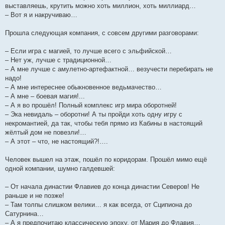
выставляешь, крутить можно хоть миллион, хоть миллиард…
– Вот я и накручиваю…
Прошла следующая компания, с совсем другими разговорами:
– Если игра с магией, то лучше всего с эльфийской…
– Нет уж, лучше с традиционной…
– А мне лучше с амулетно-артефактной… везучести перебирать не
надо!
– А мне интереснее обыкновенное ведьмачество…
– А мне – боевая магия!...
– А я во прошёл! Полный комплекс игр мира оборотней!
– Эка невидаль – оборотни! А ты пройди хоть одну игру с
некромантией, да так, чтобы тебя прямо из Кабины в настоящий
жёлтый дом не повезли!…
– А этот – что, не настоящий?!….
Человек вышел на этаж, пошёл по коридорам. Прошёл мимо ещё
одной компании, шумно галдевшей:
– От начала династии Флавиев до конца династии Северов! Не
раньше и не позже!
– Там толпы слишком велики… я как всегда, от Сципиона до
Сатурнина…
– А я предпочитаю классическую эпоху, от Мария до Флавия…