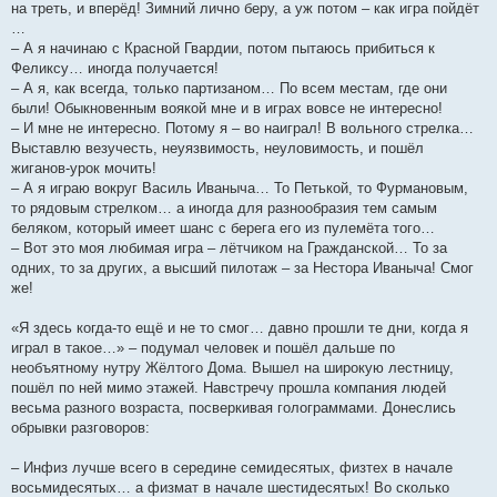
на треть, и вперёд! Зимний лично беру, а уж потом – как игра пойдёт
…
– А я начинаю с Красной Гвардии, потом пытаюсь прибиться к
Феликсу… иногда получается!
– А я, как всегда, только партизаном… По всем местам, где они
были! Обыкновенным воякой мне и в играх вовсе не интересно!
– И мне не интересно. Потому я – во наиграл! В вольного стрелка…
Выставлю везучесть, неуязвимость, неуловимость, и пошёл
жиганов-урок мочить!
– А я играю вокруг Василь Иваныча… То Петькой, то Фурмановым,
то рядовым стрелком… а иногда для разнообразия тем самым
беляком, который имеет шанс с берега его из пулемёта того…
– Вот это моя любимая игра – лётчиком на Гражданской… То за
одних, то за других, а высший пилотаж – за Нестора Иваныча! Смог
же!
«Я здесь когда-то ещё и не то смог… давно прошли те дни, когда я
играл в такое…» – подумал человек и пошёл дальше по
необъятному нутру Жёлтого Дома. Вышел на широкую лестницу,
пошёл по ней мимо этажей. Навстречу прошла компания людей
весьма разного возраста, посверкивая голограммами. Донеслись
обрывки разговоров:
– Инфиз лучше всего в середине семидесятых, физтех в начале
восьмидесятых… а физмат в начале шестидесятых! Во сколько