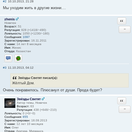
#2
10.10.2013, 21:28
Мы уходим жить в другие жизни....
zhenis
Ответи
Новичок
Возраст:
51
−
Репутация:
928 (+1418/−490)
Лояльность:
1050 (+1230/−180)
Сообщения:
1097
Зарегистрирован:
16.11.2011
С нами:
14 лет 8 месяцев
Имя:
Женис
Откуда:
Казахстан
Отправить личное сообщение
ICQ
#3
11.10.2013, 04:12
Звёзды Светят писал(а):
Жёлтый Дом.
Очень понравилось. Плюсанул от души. Прода будет?
Звёзды Светят
Ответи
Автор темы, Новичок
Возраст:
63
−
Репутация:
438 (+648/−210)
Лояльность:
0 (+0/−0)
Сообщения:
655
Зарегистрирован:
18.09.2013
С нами:
12 лет 10 месяцев
Имя:
Олег
Откуда:
Арктика, Мурманск.