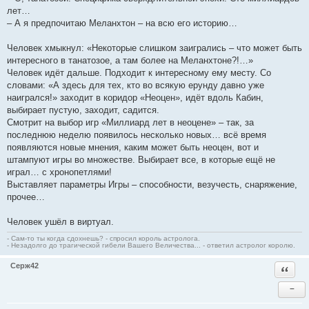
лет…
– А я предпочитаю Меланхтон – на всю его историю…
Человек хмыкнул: «Некоторые слишком заигрались – что может быть
интересного в танатозое, а там более на Меланхтоне?!…»
Человек идёт дальше. Подходит к интересному ему месту. Со
словами: «А здесь для тех, кто во всякую ерунду давно уже
наигрался!» заходит в коридор «Неоцен», идёт вдоль Кабин,
выбирает пустую, заходит, садится.
Смотрит на выбор игр «Миллиард лет в неоцене» – так, за
последнюю неделю появилось несколько новых… всё время
появляются новые мнения, каким может быть неоцен, вот и
штампуют игры во множестве. Выбирает все, в которые ещё не
играл… с хронопетлями!
Выставляет параметры Игры – способности, везучесть, снаряжение,
прочее…
Человек ушёл в виртуал.
- Сам-то ты когда сдохнешь? - спросил король астролога.
- Незадолго до трагической гибели Вашего Величества... - ответил астролог королю.
Серж42
Ответи
−