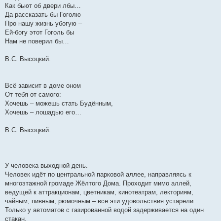
Как бьют об двери лбы…
Да рассказать бы Гоголю
Про нашу жизнь убогую –
Ей-богу этот Гоголь бы
Нам не поверил бы…
В.С. Высоцкий.
Всё зависит в доме оном
От тебя от самого:
Хочешь – можешь стать Будённым,
Хочешь – лошадью его…
В.С. Высоцкий.
У человека выходной день.
Человек идёт по центральной парковой аллее, направляясь к
многоэтажной громаде Жёлтого Дома. Проходит мимо аллей,
ведущей к аттракционам, цветникам, кинотеатрам, лекториям,
чайным, пивным, рюмочным – все эти удовольствия устарели.
Только у автоматов с газированной водой задерживается на один
стакан.