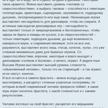
такое нравится. Можно выставить уровень «человек со
сверхспособностями», и выбрать таковые – способности к левитации,
телепортации, ориентации, сыроядению, неуязвимости, подводному
дыханию, литопроницаемости или ещё какие. Начинающие игроки
выставляют несъедобность для динозавров, чтобы не сожрали. А
истинные завсегдатаи динозавровых игр – несъедобность
выставляют только от микроорганизмов и беспозвоночных, чтобы
зараза не брала и комары не кусали; а из сверхспособностей –
только левитацию, подводное дыхание, да ещё возможность
нажираться впрок, и снаряжения минимум; хотя не все они,
разумеется, выставляют всего лишь «тесак, котелок, лупа», это уже
слишком минимально даже для бывалых игроков. Со
сверхспособностями, впрочем, некоторые и вовсе выходят к
динозаврам «голяком и босиком», и ничего, играют. А редкостные
Высшие Игроки выставляют высший уровень сложности,
«обыкновенный человек», только что не стареющий – и так играют,
если смогут, конечно…
И всё остаётся в памяти браслета – можно всегда дать ему
мыслеприказ, и расцветут сложные узорчатые голограммы, по
которым всякий современный человек прекрасно поймёт, в какие
игры играл носитель браслета, с какой сложностью и с какими
результатами…
Человек взглянул на свой браслет, расцветил его мерцанием