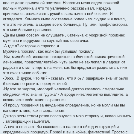
полне даже приличной постели. Напротив меня сидел пожилой
полный мужчина и что то увлеченно рассказывал, изредка
принимаясь размахивать рукой с зажатыми в ней очками. Я
огляделся. Комната была обставлена более чем скудно и я понял,
что это не отель, а скорее всего больница. Ну, или, профилакторий.
что мне больше нравилось.
-Да вы меня совсем не слушаете , батенька.-с укоризной произнес
мужчина и водрузил на круглый нос свои очки.
-А где я?-осторожно спросил я.
Мужчина просиял, как если бы услышал похвалу.
-Вы, милейший, изволите находиться в блинской психиатрической
лечебнице, представляете!-он чуть было не захлопал в ладоши от
радости и стал глядеть на меня, как бы предлагая разделить с ним
это счастливое событие.
-Ээээ...В дурке, что ли? - сказать, что я был ошарашен,значит было
б сильно погрешить перед истиной.
-Ну что за жаргон, молодой человек!-доктор казалось смертельно
обиделся.-Что значит "дурка"? А вроде интеллегентно выглядите, а
позволяете себе такие выражения.
-Я прошу прощения за неудачное определение, но не могли бы вы
напомнить мне, как я сюда попал.
Доктор всем телом резко повернулся в мою сторону и, наклонившись
, заговорщицки зашептал.
-А никто не знает. Вы оказались в палате в обход инструкций и
определенных процедур. Ррраз! и вы в койке, фантастика! Просто с