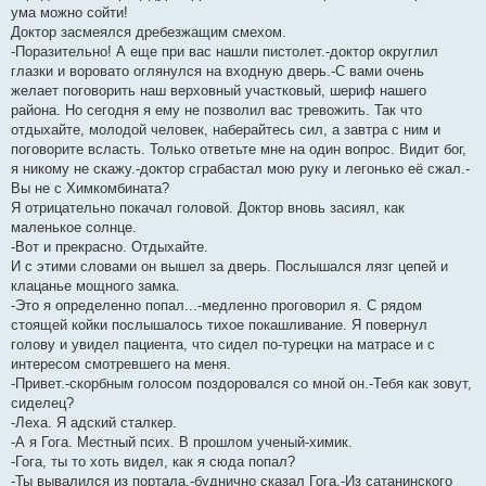
ума можно сойти!
Доктор засмеялся дребезжащим смехом.
-Поразительно! А еще при вас нашли пистолет.-доктор округлил
глазки и воровато оглянулся на входную дверь.-С вами очень
желает поговорить наш верховный участковый, шериф нашего
района. Но сегодня я ему не позволил вас тревожить. Так что
отдыхайте, молодой человек, наберайтесь сил, а завтра с ним и
поговорите всласть. Только ответьте мне на один вопрос. Видит бог,
я никому не скажу.-доктор сграбастал мою руку и легонько её сжал.-
Вы не с Химкомбината?
Я отрицательно покачал головой. Доктор вновь засиял, как
маленькое солнце.
-Вот и прекрасно. Отдыхайте.
И с этими словами он вышел за дверь. Послышался лязг цепей и
клацанье мощного замка.
-Это я определенно попал...-медленно проговорил я. С рядом
стоящей койки послышалось тихое покашливание. Я повернул
голову и увидел пациента, что сидел по-турецки на матрасе и с
интересом смотревшего на меня.
-Привет.-скорбным голосом поздоровался со мной он.-Тебя как зовут,
сиделец?
-Леха. Я адский сталкер.
-А я Гога. Местный псих. В прошлом ученый-химик.
-Гога, ты то хоть видел, как я сюда попал?
-Ты вывалился из портала.-буднично сказал Гога.-Из сатанинского