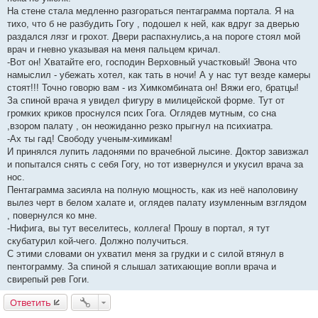
На стене стала медленно разгораться пентаграмма портала. Я на
тихо, что б не разбудить Гогу , подошел к ней, как вдруг за дверью
раздался лязг и грохот. Двери распахнулись,а на пороге стоял мой
врач и гневно указывая на меня пальцем кричал.
-Вот он! Хватайте его, господин Верховный участковый! Эвона что
намыслил - убежать хотел, как тать в ночи! А у нас тут везде камеры
стоят!!! Точно говорю вам - из Химкомбината он! Вяжи его, братцы!
За спиной врача я увидел фигуру в милицейской форме. Тут от
громких криков проснулся псих Гога. Оглядев мутным, со сна
,взором палату , он неожиданно резко прыгнул на психиатра.
-Ах ты гад! Свободу ученым-химикам!
И принялся лупить ладонями по врачебной лысине. Доктор завизжал
и попытался снять с себя Гогу, но тот извернулся и укусил врача за
нос.
Пентаграмма засияла на полную мощность, как из неё наполовину
вылез черт в белом халате и, оглядев палату изумленным взглядом
, повернулся ко мне.
-Нифига, вы тут веселитесь, коллега! Прошу в портал, я тут
скубатурил кой-чего. Должно получиться.
С этими словами он ухватил меня за грудки и с силой втянул в
пентограмму. За спиной я слышал затихающие вопли врача и
свирепый рев Гоги.
Ответить