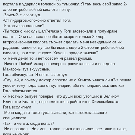
портала и ударился головой об тумбочку. Я там весь свой запас 2-
хлор-нитробензойной кислоты прячу.
-Зачем?- я сглотнул.
-От пидоргов.-спокойно ответил Гога.
-Которые заполонили?
-Ты тоже о них слышал?-глаза у Гоги засверкали в полумраке
палаты.-Они нас всех поработят скоро и только 2-хлор-
нитробензойная кислота сможет сделать меня невидимым от их
радаров. Конечно, лучше бы иметь еще и 2-фтор-нитробензойной
кислоты, но и эта не хуже. Хочешь продам жменю?
-У меня денег то и нет совсем.-я развел руками.
-Ничего. Пайкой макарон вечерних расчитаешься и все дела.
Макароны тут вкууусные.
Гога облизнулся. Я опять сглотнул.
-Слушай, а почему доктор спросил не с Химкомбината ли я?-я решил
увести тему подальше от кулинарии, ибо не понравилось мне как
Гога облизывается.
-У местных бытует поверье, что души всех утопших в Великом
Блинском Болоте , переселяются в работников Химкомбината.
Гога всхлипнул.
-Меня когда то тоже туда вызвали, как высококлассного
специалиста.
-Так , а чего ж сюда попал?
-Не оправдал...Не смог...-голос психа становился все тише и тише,
пока не умолк.