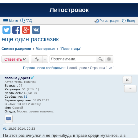
Литостровок
Меню
FAQ
Регистрация
Вход
еще один рассказик
Список разделов
Мастерская
"Песочница"
Ответить
Первое новое сообщение
• 1 сообщение • Страница 1 из 1
папаша Дорсет
Ответи
Автор темы, Новичок
Возраст:
57
−
Репутация:
51 (+52/−1)
Лояльность:
4 (+4/−0)
Сообщения:
81
Зарегистрирован:
08.05.2013
С нами:
13 лет 2 месяца
Имя:
Сергей
Откуда:
Москва, звенят колокола!
Отправить личное сообщение
#1
18.07.2014, 20:23
На этот раз очнулся я не где-нибудь в траве среди мутантов, а в