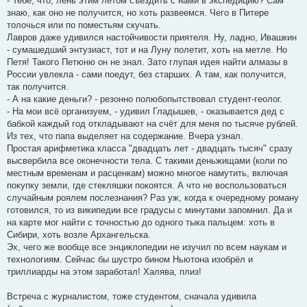
- Тебе, что, лень этим летом съездить с нами в экспедицию? Сам
знаю, как оно не получится, но хоть развеемся. Чего в Питере
толочься или по поместьям скучать.
Лавров даже удивился настойчивости приятеля. Ну, ладно, Ивашкин
- сумашедший энтузиаст, тот и на Луну полетит, хоть на метле. Но
Петя! Такого Петюню он не знал. Зато глупая идея найти алмазы в
России увлекла - сами поедут, без старших. А там, как получится,
так получится.
- А на какие деньги? - резонно полюбопытствовал студент-геолог.
- На мои всё организуем, - удивил Гладышев, - оказывается дед с
бабкой каждый год откладывают на счёт для меня по тысяче рублей.
Из тех, что папа выделяет на содержание. Вчера узнал.
Простая арифметика класса "двадцать лет - двадцать тысяч" сразу
высвербила все оконечности тела. С такими деньжищами (коли по
местным временам и расценкам) можно многое намутить, включая
покупку земли, где стекляшки покоятся. А что не воспользоваться
случайным роялем послезнания? Раз уж, когда к очередному роману
готовился, то из википедии все градусы с минутами запомнил. Да и
на карте мог найти с точностью до одного тыка пальцем: хоть в
Сибири, хоть возле Архангельска.
Эх, чего же вообще все энциклопедии не изучил по всем наукам и
технологиям. Сейчас бы шустро бином Ньютона изобрёл и
триллиарды на этом заработал! Халява, плиз!
Встреча с журналистом, тоже студентом, сначала удивила