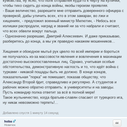
кумовства, ну ясно, что полк отправлен куда-то к чёрту на кулички,
чтобы тихо сидеть до конца войны, якобы героизм проявляя.
- Ваше величество, разрешите мне отправить доверенного офицера с
проверкой, дабы уличить всех, кто в этом замаран, во лжи и
хищениях, - предложил военный министр Милютин, - Небось все
излишки распродали, наград и званий ни за что набрали и считают,
что всех обвели вокруг пальца.
- Однозначно разрешаю, Дмитрий Алексеевич. И даже приказываю,
разберитесь до конца, а мы уж праведно накажем мошенников...
Хищения и обоюдное мытьё рук цвело по всей империи и бороться
не получалось из-за массовости явления и вовлечения в махинации
достаточно высокопоставленных лиц. Однако, учитывая особые
обстоятельства, демонстративную наглость и то, что идёт война с
турками - никакой пощады быть не должно. В конце концов,
показательная "порка" не помешает, показав обществу, что
Александр Второй бдит, справедливо и регулярно. А студентов и
рабочих можно обратно отправить: в университеты и на заводы.
Пусть командир полка ответит за всё в полной мере!
Такое жульничество, когда братьев-славян спасают от турецкого ига,
ну никак невозможно терпеть!...
Добавлено спустя 1 минуту 14 секунд:
hoba
Ответи
Новичок