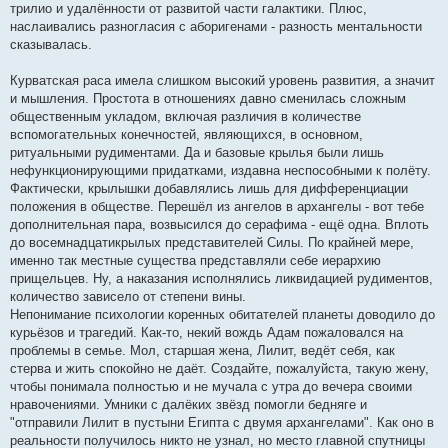
трилио и удалённости от развитой части галактики. Плюс,
наслаивались разногласия с аборигенами - разность ментальности
сказывалась.
Курватская раса имела слишком высокий уровень развития, а значит
и мышления. Простота в отношениях давно сменилась сложным
общественным укладом, включая различия в количестве
вспомогательных конечностей, являющихся, в основном,
ритуальными рудиментами. Да и базовые крылья были лишь
нефункционирующими придатками, издавна неспособными к полёту.
Фактически, крылышки добавлялись лишь для дифференциации
положения в обществе. Перешёл из ангелов в архангелы - вот тебе
дополнительная пара, возвысился до серафима - ещё одна. Вплоть
до восемнадцатикрылых представителей Силы. По крайней мере,
именно так местные существа представляли себе иерархию
прищельцев. Ну, а наказания исполнялись ликвидацией рудиментов,
количество зависело от степени вины.
Непонимание психологии коренных обитателей планеты доводило до
курьёзов и трагедий. Как-то, некий вождь Адам пожаловался на
проблемы в семье. Мол, старшая жена, Лилит, ведёт себя, как
стерва и жить спокойно не даёт. Создайте, пожалуйста, такую жену,
чтобы понимала полностью и не мучала с утра до вечера своими
нравочениями. Умники с далёких звёзд помогли бедняге и
"отправили Лилит в пустыни Египта с двумя архангелами". Как оно в
реальности получилось никто не узнал, но место главной спутницы