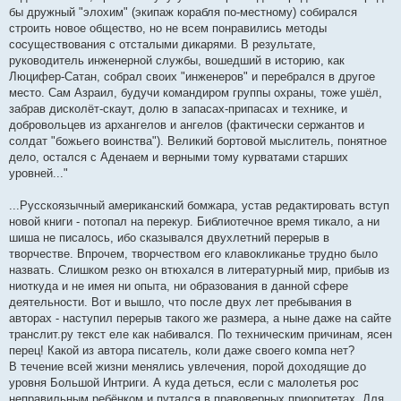
бы дружный "элохим" (экипаж корабля по-местному) собирался
строить новое общество, но не всем понравились методы
сосуществования с отсталыми дикарями. В результате,
руководитель инженерной службы, вошедший в историю, как
Люцифер-Сатан, собрал своих "инженеров" и перебрался в другое
место. Сам Азраил, будучи командиром группы охраны, тоже ушёл,
забрав дисколёт-скаут, долю в запасах-припасах и технике, и
добровольцев из архангелов и ангелов (фактически сержантов и
солдат "божьего воинства"). Великий бортовой мыслитель, понятное
дело, остался с Аденаем и верными тому курватами старших
уровней..."
...Русскоязычный американский бомжара, устав редактировать вступ
новой книги - потопал на перекур. Библиотечное время тикало, а ни
шиша не писалось, ибо сказывался двухлетний перерыв в
творчестве. Впрочем, творчеством его клавокликанье трудно было
назвать. Слишком резко он втюхался в литературный мир, прибыв из
ниоткуда и не имея ни опыта, ни образования в данной сфере
деятельности. Вот и вышло, что после двух лет пребывания в
авторах - наступил перерыв такого же размера, а ныне даже на сайте
транслит.ру текст еле как набивался. По техническим причинам, ясен
перец! Какой из автора писатель, коли даже своего компа нет?
В течение всей жизни менялись увлечения, порой доходящие до
уровня Большой Интриги. А куда деться, если с малолетья рос
неправильным ребёнком и путался в правоверных приоритетах. Для