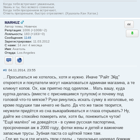
Когда тебя встречают уваженьем,
Уважь и ты, без всякого сомненья.
Когда тебя презрением встречают,
Ответь презреньем, быстро отрезвляет. (Хушхаль-Хан Хатак.)
MARHUZ
Ответи
Автор темы, Новичок
Репутация:
1006 (+1008/−2)
8
Лояльность:
183 (+183/−0)
Сообщения:
1148
Зарегистрирован:
11.03.2012
С нами:
14 лет 4 месяца
Имя:
Анатоль
Откуда:
Los Angeles
Отправить личное сообщение
Сайт
#8
04.11.2014, 23:55
...Просыпаться не хотелось, хотя и нужно. Иначе "Райт Эйд"
откроется и покупатели могут нажаловаться админам магазина, а те
кликнут копов. Ох, как приятно под одеялом... Мать вашу, куда
куртка делась (вместе с приснившимся тулупом) и почему под
головой что-то мягкое? Руки ринулись искать сумку в изголовье, но
кроме подушки там ничего не было. Да что же такое творится,
неужели придётся из сна выкарабкиваться и глаза открывать? Ну,
дайте же спокойно помереть или, хотя бы, понежиться чуток!
"Ещё малёхо" не доведётся - в сумке русская паспортина,
просроченная аж в 2000 году, фотки жены и детей и важнючие
запасные трусы. Зубная паста со щёткой тоже там.
- Где же ты и где искать твои следы, - тихохонько напевал бомжик,