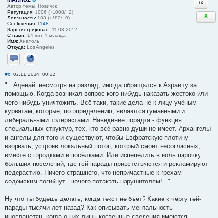
MARHUZ
Ответи
Автор темы, Новичок
Репутация:
1006 (+1008/−2)
8
Лояльность:
183 (+183/−0)
Сообщения:
1148
Зарегистрирован:
11.03.2012
С нами:
14 лет 4 месяца
Имя:
Анатоль
Откуда:
Los Angeles
Отправить личное сообщение
Сайт
#6
02.11.2014, 00:22
"...Аденай, несмотря на разлад, иногда обращался к Азраилу за
помощью. Когда возникал вопрос кого-нибудь наказать жестоко или
чего-нибудь уничтожить. Всё-таки, такие дела не к лицу учёным
курватам, которые, по определению, являются гуманными и
либеральными толерастами. Наведение порядка - функция
специальных структур, тех, кто всё равно души не имеет. Архангелы
и ангелы для того и существуют, чтобы Евфратскую плотину
взорвать, устроив локальный потоп, который смоет несогласных,
вместе с городками и посёлками. Или испепелить в ноль парочку
больших поселений, где гей-парады приветствуются и рекламируют
педерастию. Ничего страшного, что непричастные к грехам
содомским погибнут - нечего потакать нарушителям!..."
Ну что ты будешь делать, когда текст не бъёт? Какие к чёрту гей-
парады тысячи лет назад? Как описывать ментальность
инопланетян, когда о них лишь косвенные сведения имеются,