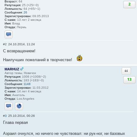
Возраст:
64
2
Репутация:
25 (+25/−0)
Лояльность:
64 (+65/−1)
Сообщения:
26
Зарегистрирован:
09.05.2013
С нами:
13 лет 2 месяца
Имя:
Влад
Откуда:
Пермь
Отправить личное сообщение
#2
24.10.2014, 11:24
С возвращением!
Наилучших пожеланий в творчестве!
MARHUZ
Ответи
Автор темы, Новичок
Репутация:
1006 (+1008/−2)
13
Лояльность:
183 (+183/−0)
Сообщения:
1148
Зарегистрирован:
11.03.2012
С нами:
14 лет 4 месяца
Имя:
Анатоль
Откуда:
Los Angeles
Отправить личное сообщение
Сайт
#3
25.10.2014, 00:26
Глава первая
Азраил очнулся, но ничего не чувствовал: ни рук-ног, ни базовых