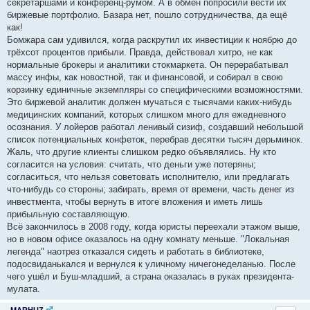
секретаршами и конференц-румом. А в обмен попросили вести их
биржевые портфолио. Базара нет, пошло сотрудничества, да ещё
как!
Бомжара сам удивился, когда раскрутил их инвестиции к ноябрю до
трёхсот процентов прибыли. Правда, действовал хитро, не как
нормальные брокеры и аналитики стокмаркета. Он перерабатывал
массу инфы, как новостной, так и финансовой, и собирал в свою
корзинку единичные экземпляры со специфическими возможностями.
Это биржевой аналитик должен мучаться с тысячами каких-нибудь
медицинских компаний, которых слишком много для ежедневного
осознания. У лойеров работал ленивый сизиф, создавший небольшой
список потенциальных конфеток, перебрав десятки тысяч дерьминок.
Жаль, что другие клиенты слишком редко объявлялись. Ну кто
согласится на условия: считать, что деньги уже потеряны;
согласиться, что нельзя советовать исполнителю, или предлагать
что-нибудь со стороны; забирать, время от времени, часть денег из
инвестмента, чтобы вернуть в итоге вложения и иметь лишь
прибыльную составляющую.
Всё закончилось в 2008 году, когда юристы переехали этажом выше,
но в новом офисе оказалось на одну комнату меньше. "Локальная
легенда" наотрез отказался сидеть и работать в библиотеке,
подосвиданькался и вернулся к уличному ничегонеделанью. После
чего ушёл и Буш-младший, а страна оказалась в руках президента-
мулата.