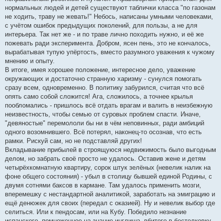
нормальных людей и детей существуют таблички класса "по газонам
не ходить, траву не жевать!" Небось, написаны умными человеками,
с учётом ошибок предыдущих поколений, для пользы, а не для
интерьера. Так нет же - и по траве лично походить нужно, и её же
пожевать ради эксперимента. Добром, ясен пень, это не кончалось,
вырабатывая тупую упёртость, вместо разумного уважения к чужому
мнению и опыту.
В итоге, имея хорошее положение, интересное дело, уважение
окружающих и достаточно странную харизму - сунулся помогать
сразу всем, одновременно. В политику забурился, считая что всё
опять само собой сложится! Ага, сложилось, а точнее крылья
пообломались - пришлось всё отдать врагам и валить в неизбежную
неизвестность, чтобы семью от суровых проблем спасти. Иначе,
"девяностые" перемололи бы ни в чём неповинных, ради амбиций
одного возомнившего. Всё потерял, наконец-то осознав, что есть
рамки. Рискуй сам, но не подставляй других!
Вкладывание прибылей в строящуюся недвижимость было выгодным
делом, но забрать своё просто не удалось. Оставив жене и детям
четырёхкомнатную квартиру, сорок штук зелёных (невелик налик на
фоне общего состояния) - убыл в столицу бывшей единой Родины, с
двумя сотнями баксов в кармане. Там удалось применить мозги,
вперемешку с нестандартной аналитикой, заработать на эмиграцию и
ещё денюжек для своих (передал с оказией). Ну и невелик выбор где
селиться. Или к пендосам, или на Кубу. Победило незнание
испанского, помноженное на знание инглиша, вбитого в бестолковку