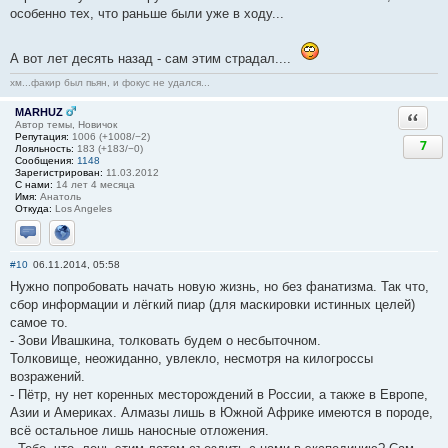
особенно тех, что раньше были уже в ходу...
А вот лет десять назад - сам этим страдал....
хм...факир был пьян, и фокус не удался...
MARHUZ
Ответи
Автор темы, Новичок
Репутация:
1006 (+1008/−2)
7
Лояльность:
183 (+183/−0)
Сообщения:
1148
Зарегистрирован:
11.03.2012
С нами:
14 лет 4 месяца
Имя:
Анатоль
Откуда:
Los Angeles
Отправить личное сообщение
Сайт
#10
06.11.2014, 05:58
Нужно попробовать начать новую жизнь, но без фанатизма. Так что,
сбор информации и лёгкий пиар (для маскировки истинных целей)
самое то.
- Зови Ивашкина, толковать будем о несбыточном.
Толковище, неожиданно, увлекло, несмотря на килогроссы
возражений.
- Пётр, ну нет коренных месторождений в России, а также в Европе,
Азии и Америках. Алмазы лишь в Южной Африке имеются в породе,
всё остальное лишь наносные отложения.