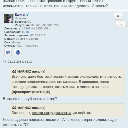
вызвав несильное землетрясение в округе. Явный теракт
исламистов, только не ясно, как они это сделали! И зачем?...
Sarmat
Ответи
Новичок
Возраст:
59
−
Репутация:
38352 (+38638/−286)
Лояльность:
19808 (+19859/−51)
Сообщения:
8015
Зарегистрирован:
07.04.2012
С нами:
14 лет 4 месяца
Имя:
Макар
Откуда:
Русь - Поволжье
Отправить личное сообщение
Сайт
#7
02.11.2014, 11:19
MARHUZ писал(а):
Всё ясно, даже бортовой великий мыслитель пришёл в негодность,
а точнее поддерживающие его системы. В принципе, конец
экспедиции закономерен, каковым стал с момента аварии в
[b]сабпространстве
[/b].
Возможно: в субпространстве?
MARHUZ писал(а):
Базара нет,
пошло сотрудничества
, да ещё как!
Несовпадение падежов, похоже, "А" в конце второго слова, надо
сменить на "О".