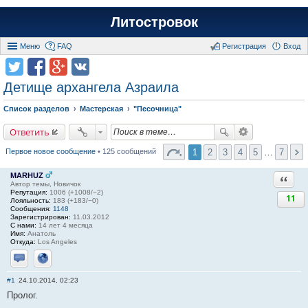
Литостровок
Меню
FAQ
Регистрация
Вход
Детище архангела Азраила
Список разделов
Мастерская
"Песочница"
Ответить
1
2
3
4
5
…
7
Первое новое сообщение
• 125 сообщений
MARHUZ
Ответи
Автор темы, Новичок
Репутация:
1006 (+1008/−2)
11
Лояльность:
183 (+183/−0)
Сообщения:
1148
Зарегистрирован:
11.03.2012
С нами:
14 лет 4 месяца
Имя:
Анатоль
Откуда:
Los Angeles
Отправить личное сообщение
Сайт
#1
24.10.2014, 02:23
Пролог.