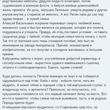
родственники небогаты. Дедуля когда-то кочегарил, потом
судомеханил в военном флоте, а бабуля вообще домохозяйкой
жизнь прожила. Их дочь, матушка Петеньки, умерла родами и других
внуков-внучек у стариков не имелось. А вот Петин папа до сих пор
здравствовал... в чужой семье.
Алексей Васильевич искренне переживал смерть любимой жены,
виноватил сына и быстро женился на девушке, которая его поняла,
поддержала и утешила. Правда, её отец поставил условие - оставить
грудничка деду с бабкой, чтобы молодая семья могла начать с нуля.
Так что от батюшки шло лишь солидное пособие, ибо был он
инженером на заводе боеприпасов. Причём, инноватором и
изобретателем, за что получал и солидное жалованье, и большие
премии.
Бабушкины заботы о внуке, усугублённые добротой кормилицы и
сюсипусеньем няни - вырастили эдакого маменькиного сыночка,
хитрого и слабохарактерного. Барчук, одним словом!
Куда делась личность Петюни бомжара не знал и не собирался
задумываться над этим. Баба с возу - кобыле легче, чего же
мудрить. А может обоих в порошок стёр в той виртуальной ступке: и
владельца тела, и архангела? Прикольно, но получалось, что
кукушонком становится тот, кто первый начинает битву за место. Вот
его-то и приветят, чтобы самые наглые выживали, пусть и не родные.
Порода крепче будет.
И обещания бортового мудрителя, со Старковыми срастить, не