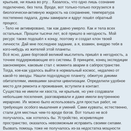
крыльев, ни языка во рту... Казалось, что одно лишь сознание
подключено, без тела. Вроде, вот только-только погрузился в
биологически-активную жидкость на сохранение, температура
постепенно падала, думы замирали и вдруг пошёл обратный
процесс.
- Тело не активировано, так как давно умерло. Как и тела всех
остальных. Прошли тысячи лет, всё пришло в негодность. Мой
ресурс также подошёл к концу, поэтому и создал клон твоей
личности. Дай мне последнее задание, а я, взамен, внедрю тебя в
кого-нибудь из жителей этой планеты.
Всё ясно, даже бортовой великий мыслитель пришёл в негодность, а
точнее поддерживающие его системы. В принципе, конец экспедиции
закономерен, каковым стал с момента аварии в сабпространстве.
Тогда, кое-как удалось выйти в нормальный космос, недалеко от
какой-то звезды. Нашли подходящую планету, обжитую дикими
обитателями, имевшими зачатки цивилизации. Определили удобное
место для ремонта и проживания, вступили в контакт.
Существа не имели ни хвоста, ни крыльев, но уже создавали
небольшие поселения, разговаривали и даже имели внутреннюю
иерархию. Их можно было использовать для простых работ, не
требующих особого мышления и умений. Сами курваты, естественно,
стали для местных чем-то вроде богов. Вот только не всё
получалось, как хотелось бы. Устройство, искривлящее
пространство, оказалось невозможным исправить своими силами.
Вызвать помощь тоже не получалось из-за недостатка мощности