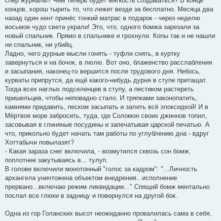
спёр журналы? Чем теперь будет мягкость создаваться? В конце
концов, хорош тырить то, что лежит везде за бесплатно. Месяца два
назад один кент принёс тонкий матрас в подарок - через неделю
восьмое чудо света украли! Это, что, одного бомжа зарезали за
новый спальник. Прямо в спальнике и грохнули. Копы так и не нашли
ни спальник, ни убийц.
Ладно, чего дурные мысли гонять - туфли снять, в куртку
завернуться и на бочок, в люлю. Вот оно, блаженство расслабления
и засыпания, наконец-то вершится после трудового дня. Небось,
курваты припрутся, да ещё какого-нибудь дурня в ступе притащат.
Тогда всех наглых подселенцев в ступу, а пестиком растереть
пришельцев, чтобы неповадно стало. И тряпками законопатить,
камнями придавить, песком засыпать и залить всё эпоксидкой! И в
Мёртвое море забросить, туда, где Соломон своих джиннов топил,
засовывая в глиняные посудины и запечатывая царской печатью. А
что, прикольно будет начать там работы по углублению дна - вдруг
Хоттабычи повылазят?
- Какая зараза снег включила, - возмутился сквозь сон бомж,
поплотнее закутываясь в... тулуп.
В голове включили монотонный "голос за кадром": "...Личность
архангела уничтожена объектом внедрения...исполнение
прервано...включаю режим ликвидации..." Спящий бомж ментально
послал все глюки в задницу и повернулся на другой бок.
Одна из гор Голанских высот неожиданно провалилась сама в себя,