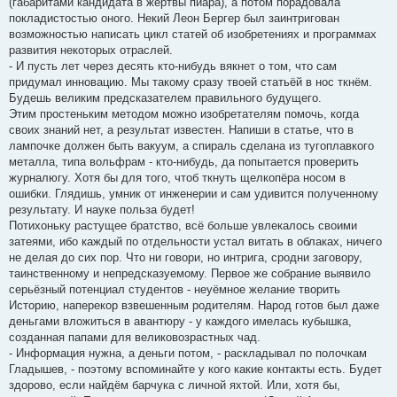
(габаритами кандидата в жертвы пиара), а потом порадовала
покладистостью оного. Некий Леон Бергер был заинтригован
возможностью написать цикл статей об изобретениях и программах
развития некоторых отраслей.
- И пусть лет через десять кто-нибудь вякнет о том, что сам
придумал инновацию. Мы такому сразу твоей статьёй в нос ткнём.
Будешь великим предсказателем правильного будущего.
Этим простеньким методом можно изобретателям помочь, когда
своих знаний нет, а результат известен. Напиши в статье, что в
лампочке должен быть вакуум, а спираль сделана из тугоплавкого
металла, типа вольфрам - кто-нибудь, да попытается проверить
журналюгу. Хотя бы для того, чтоб ткнуть щелкопёра носом в
ошибки. Глядишь, умник от инженерии и сам удивится полученному
результату. И науке польза будет!
Потихоньку растущее братство, всё больше увлекалось своими
затеями, ибо каждый по отдельности устал витать в облаках, ничего
не делая до сих пор. Что ни говори, но интрига, сродни заговору,
таинственному и непредсказуемому. Первое же собрание выявило
серьёзный потенциал студентов - неуёмное желание творить
Историю, наперекор взвешенным родителям. Народ готов был даже
деньгами вложиться в авантюру - у каждого имелась кубышка,
созданная папами для великовозрастных чад.
- Информация нужна, а деньги потом, - раскладывал по полочкам
Гладышев, - поэтому вспоминайте у кого какие контакты есть. Будет
здорово, если найдём барчука с личной яхтой. Или, хотя бы,