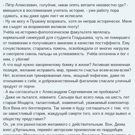
- Пётр Алексеевич, голубчик, никак опять витаете неизвестно где? -
вмешался в воспоминания учитель истории, - уже работу пора
сдавать, а вы даже один лист не исписали.
- Ну не могу я Пушкину возражать, хотя он неправ исторически. Меня
же съедят за возражения великом поэту!
Учёба на историко-филологическом факультете являлась
нормальной синекурой для студента Гладышева, чуть не помершего
от пневмонии и получившего амнезию в качестве постэффекта. Ему
сочувствовали, старались помочь, освобождали от многих нагрузок
и смотрели сквозь пальцы на успеваемость. Учёба оплачена и бог с
ним, с убогим!
А что ещё нужно закоренелому бомжу в жизни? Активная жизненная
позиция, желание исправить мир, принести счастье всем-всем-всем?
Нет, вселенская тренированная лень, мощный пофигизм, даже по
отношению к себе, и доброкачественный фатализм спасали уличный
продукт от порчи.
- А вы согласиться с Александром Сергеевичем не пробовали?
- Даже не пытался, извините. Сальери был всего лишь на шесть лет
старше Моцарта, талантливый, знаменитый, уважаемый композитор.
Вся Вена его боготворила. Так зачем я буду соглашаться с тем, что
он завистливый старик, жаждущий смерти того, кого в люди вывел и
обществу представил?
Ох, уж эти разногласия желаемого с действительным. Вон, Дюма
взял д'Артаньяна, перевёл авторским произволом из гвардейцев