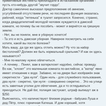
примитивные инстинкты преобладали в истасканном организме -
пусть кто-нибудь другой "звучит гордо".
Доктор самолично высказал предположение об амнезии,
усугублённой отсутствием речи, но последняя функция оказалась
рабочей, когда "петенька" в туалет запросился. Конечно, странно,
когда двадцатилетний молодой человек нуждается в дамской
комнате, но почему бы не пособить - может и вернётся на грешную
землю.
- Нет, вы не поняли, мне в уборную хочется!
- Та это и есть дамская уборная. Наверное посмотреть на себя
хотите, какой вы после болезни?
Мать вашу, да где же здесь отлить можно? Ну что за набор
бестолочей? Должен же быть нормальный сральник? И как он здесь
называется?
- Мне по-малому нужно облегчиться.
- А почему... Понял, вам в ватерклозет надобно, сейчас проведу.
Во как, "клозет" это маленькая комната по-английски, а "ватер" явно
имеет отношение к воде. Забавно, но на двери был изображён знак
секретности - "два нуля". Один ноль - для служебного пользования,
два нуля - секретно, три нуля - совершенно секретно... Это на улице
есть заветные уголки для облегчения, да и то оглядываться
приходиться. Не дай бог, полиция застукает, штраф выпишут аж в
$250.
Выяснилось, что наличиствуют близкие родные - бабушка Луша и
дед Пётр, плюс горничная Катюша. И дом хороший, хотя