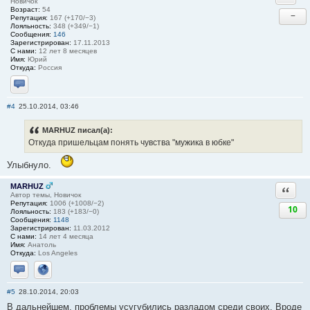
Новичок
Возраст:
54
−
Репутация:
167 (+170/−3)
Лояльность:
348 (+349/−1)
Сообщения:
146
Зарегистрирован:
17.11.2013
С нами:
12 лет 8 месяцев
Имя:
Юрий
Откуда:
Россия
Отправить личное сообщение
#4
25.10.2014, 03:46
MARHUZ писал(а):
Откуда пришельцам понять чувства "мужика в юбке"
Улыбнуло.
MARHUZ
Ответи
Автор темы, Новичок
Репутация:
1006 (+1008/−2)
10
Лояльность:
183 (+183/−0)
Сообщения:
1148
Зарегистрирован:
11.03.2012
С нами:
14 лет 4 месяца
Имя:
Анатоль
Откуда:
Los Angeles
Отправить личное сообщение
Сайт
#5
28.10.2014, 20:03
В дальнейшем, проблемы усугубились разладом среди своих. Вроде