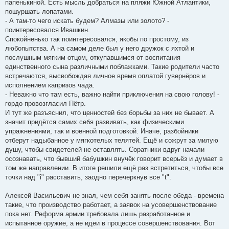
папенькиной. Есть мысль добраться на пляжи Южной Атлантики,
пошуршать лопатами.
- А там-то чего искать будем? Алмазы или золото? -
поинтересовался Ивашкин.
Спокойненько так поинтересовался, якобы по простому, из
любопытства. А на самом деле был у него дружок с яхтой и
послушным мягким отцом, откупавшимся от воспитания
единственного сына различными поблажками. Такие родители часто
встречаются, высвобождая личное время оплатой гувернёров и
исполнением капризов чада.
- Неважно что там есть, важно найти приключения на свою голову! -
гордо провозгласил Пётр.
И тут же разъяснил, что ценностей без борьбы за них не бывает. А
значит придётся самих себя развивать, как физическими
упражнениями, так и военной подготовкой. Иначе, разбойники
отберут надыбанное у мягкотелых телятей. Ещё и сожрут за милую
душу, чтобы свидетелей не оставлять. Соратники вдруг начали
осознавать, что бывший бабушкин внучёк говорит всерьёз и думает в
том же направлении. В итоге решили ещё раз встретиться, чтобы все
точки над "i" расставить, заодно перечеркнув все "t".
Алексей Васильевич не знал, чем себя занять после обеда - времена
такие, что производство работает, а заявок на усовершенствование
пока нет. Реформа армии требовала лишь разработанное и
испытанное оружие, а не идеи в процессе совершенствования. Вот