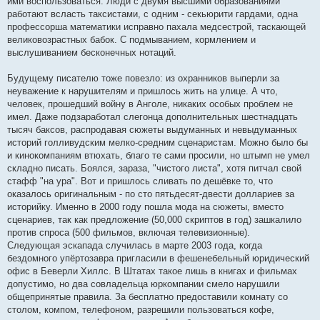
ими воспользоваться. Люди с двумя высшими образованиями
работают всласть таксистами, с одним - секьюрити гардами, одна
профессорша математики исправно пахала медсестрой, таскающей
великовозрастных бабок. С подмыванием, кормлением и
выслушиванием бесконечных нотаций.
Будущему писателю тоже повезло: из охранников выперли за
неуважение к нарушителям и пришлось жить на улице. А что,
человек, прошедший войну в Анголе, никаких особых проблем не
имел. Даже подзаработал слегонца дополнительных шестнадцать
тысяч баксов, распродавая сюжеты выдуманных и невыдуманных
историй голливудским мелко-средним сценаристам. Можно было бы
и кинокомпаниям втюхать, благо те сами просили, но штымп не умел
складно писать. Боялся, зараза, "чистого листа", хотя питчал свой
стафф "на ура". Вот и пришлось сливать по дешёвке то, что
оказалось оригинальным - по сто пятьдесят-двести доллариев за
историйку. Именно в 2000 году пошла мода на сюжеты, вместо
сценариев, так как предложение (50,000 скриптов в год) зашкалило
против спроса (500 фильмов, включая телевизионные).
Следующая эскапада случилась в марте 2003 года, когда
бездомного упёртозавра пригласили в фешенебельный юридический
офис в Беверли Хиллс. В Штатах такое лишь в книгах и фильмах
допустимо, но два совладельца юркомпании смело нарушили
общепринятые правила. За бесплатно предоставили комнату со
столом, компом, телефоном, разрешили пользоваться кофе,