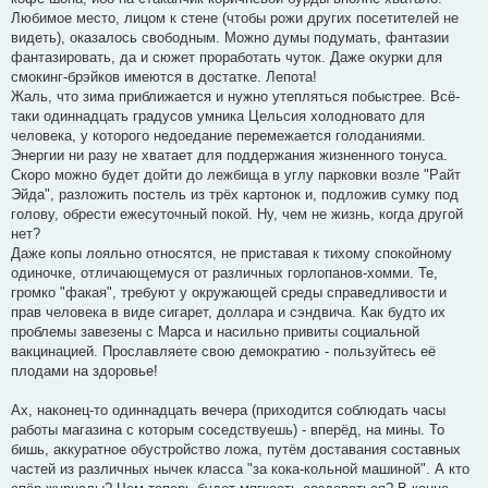
Любимое место, лицом к стене (чтобы рожи других посетителей не
видеть), оказалось свободным. Можно думы подумать, фантазии
фантазировать, да и сюжет проработать чуток. Даже окурки для
смокинг-брэйков имеются в достатке. Лепота!
Жаль, что зима приближается и нужно утепляться побыстрее. Всё-
таки одиннадцать градусов умника Цельсия холодновато для
человека, у которого недоедание перемежается голоданиями.
Энергии ни разу не хватает для поддержания жизненного тонуса.
Скоро можно будет дойти до лежбища в углу парковки возле "Райт
Эйда", разложить постель из трёх картонок и, подложив сумку под
голову, обрести ежесуточный покой. Ну, чем не жизнь, когда другой
нет?
Даже копы лояльно относятся, не приставая к тихому спокойному
одиночке, отличающемуся от различных горлопанов-хомми. Те,
громко "факая", требуют у окружающей среды справедливости и
прав человека в виде сигарет, доллара и сэндвича. Как будто их
проблемы завезены с Марса и насильно привиты социальной
вакцинацией. Прославляете свою демократию - пользуйтесь её
плодами на здоровье!
Ах, наконец-то одиннадцать вечера (приходится соблюдать часы
работы магазина с которым соседствуешь) - вперёд, на мины. То
бишь, аккуратное обустройство ложа, путём доставания составных
частей из различных нычек класса "за кока-кольной машиной". А кто