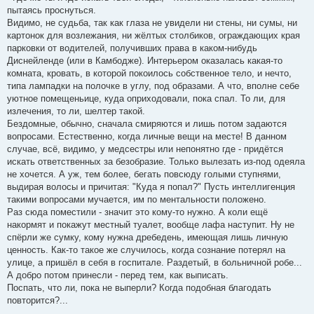
пытаясь проснуться.
Видимо, не судьба, так как глаза не увидели ни стены, ни сумы, ни
картонок для возлежания, ни жёлтых столбиков, ограждающих края
парковки от водителей, получивших права в каком-нибудь
Диснейленде (или в Камбодже). Интерьером оказалась какая-то
комната, кровать, в которой покоилось собственное тело, и нечто,
типа лампадки на полочке в углу, под образами. А что, вполне себе
уютное помещеньице, куда оприходовали, пока спал. То ли, для
излечения, то ли, шелтер такой.
Бездомные, обычно, сначала смиряются и лишь потом задаются
вопросами. Естественно, когда личные вещи на месте! В данном
случае, всё, видимо, у медсестры или непонятно где - придётся
искать ответственных за безобразие. Только вылезать из-под одеяла
не хочется. А уж, тем более, бегать повсюду голыми ступнями,
выдирая волосы и причитая: "Куда я попал?" Пусть интеллигенция
такими вопросами мучается, им по ментальности положено.
Раз сюда поместили - значит это кому-то нужно. А коли ещё
накормят и покажут местный туалет, вообще лафа наступит. Ну не
спёрли же сумку, кому нужна дребедень, имеющая лишь личную
ценность. Как-то такое же случилось, когда сознание потерял на
улице, а пришёл в себя в госпитале. Раздетый, в больничной робе...
А добро потом принесли - перед тем, как выписать.
Поспать, что ли, пока не выперли? Когда подобная благодать
повторится?...