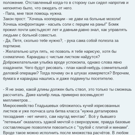
положение. Отставленный когда-то в сторону сын сидел напротив и
непонятно было, что ожидать от него.
- Папа, мне твоя помощь нужна.
Закон прост: "Хочешь кооперации - не дави на больные мозоли!
Хочешь конфронтации - насыпь соли с перцем на раны!" Бомж
прожил почти шестьдесят лет и давным-давно знал, как управлять
людьми с больной совестью.
- Да, Петя, сколько тебе нужно?, - рука сама собой полезла за
портмоне.
- Желательно штук пять, но позволь я тебе нарисую, хотя бы
схематично. Карандаш с чистым листком найдутся?
Доброжелательная улыбка вроде успокоила, однако слова явно
озадачили. Чего будут рисовать - план какой-нибудь сомнительной
деловой операции? Тогда почему он в штуках измеряется? Впрочем,
бумага и карандаш нашлись и даже подвинуты посетителю.
- Я не знаю, какой длины должен быть ствол, это только ты сможешь
рассчитать. Даже калибр лишь примерно восемьдесят
миллиметров...
Микросемейство Гладышевых обложилось кучей изрисованных
листков и уже полчаса шла битва класса "нужна деталировка
техзадания - нет ничего, сам наугад мечтаю". Всё у бывшего
"петеньки" оказалось эдакой мечтой о сверхоружии, правда базовые
составляющие позволяли повозиться с "трубой с плитой и минами".
Вроде такое можно исполнить после множества расчётов. В любом