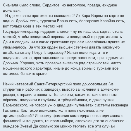
Сначала было слово. Сердитое, но негромкое, правда, ехидное
донельзя:
- И где же ваши протежисты окопались? Их Кара-Варны на карте не
видно! Дробич есть, турецкая Варна есть, болгарская Кавайна есть,
вот только боёв в тех местах нет!
Государь-император недаром злился - ну не нашлось карты, столь
мелкой, чтобы неведомый перевал и неведомый городок изыскать.
Да и в сводках ни о каких сражениях при сём населённом пункте не
упоминалось. За что же орден высшей степени давать какому-то
штабс-капитану Петру Гладышеву? Явная нелепица, а то и
надувательство, проглядывали за представлением, пришедшим из
Дробича. Хорошо, хоть проверка выявила ряд странностей, чисто
мошеннического характера, иначе до конца войны с турками всё
осталось бы шито-крыто.
Некий четвёртый Санкт-Петербургский полк добровольцев (из
студентов и рабочих с заводов), вместо зачисления в армейский
резерв, отправили воевать. Только они, каким-то таинственным
образом, получили и гаубицы, и трёхдюймовки, и даже пушки
Барановского, не говоря уж о двадцати пулемётах системы инженера
Гатлинга. Как такое возможно, коли полк пехотный, а не
артиллерийский? И почему фамилия командира полка одинакова с
фамилией интенданта, генерал-майора, отвечающего за снабжение -
оба-двое Зуевы! Да сколько же можно терпеть все эти случаи