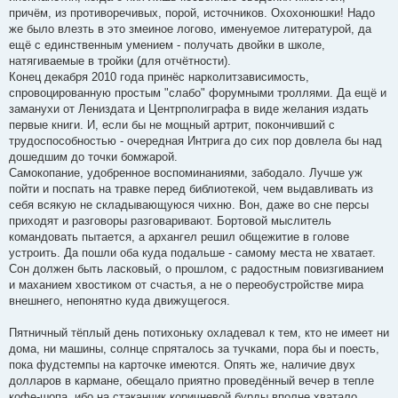
причём, из противоречивых, порой, источников. Охохонюшки! Надо
же было влезть в это змеиное логово, именуемое литературой, да
ещё с единственным умением - получать двойки в школе,
натягиваемые в тройки (для отчётности).
Конец декабря 2010 года принёс нарколитзависимость,
спровоцированную простым "слабо" форумными троллями. Да ещё и
заманухи от Лениздата и Центрполиграфа в виде желания издать
первые книги. И, если бы не мощный артрит, покончивший с
трудоспособностью - очередная Интрига до сих пор довлела бы над
дошедшим до точки бомжарой.
Самокопание, удобренное воспоминаниями, забодало. Лучше уж
пойти и поспать на травке перед библиотекой, чем выдавливать из
себя всякую не складывающуюся чихню. Вон, даже во сне персы
приходят и разговоры разговаривают. Бортовой мыслитель
командовать пытается, а архангел решил общежитие в голове
устроить. Да пошли оба куда подальше - самому места не хватает.
Сон должен быть ласковый, о прошлом, с радостным повизгиванием
и маханием хвостиком от счастья, а не о переобустройстве мира
внешнего, непонятно куда движущегося.
Пятничный тёплый день потихоньку охладевал к тем, кто не имеет ни
дома, ни машины, солнце спряталось за тучками, пора бы и поесть,
пока фудстемпы на карточке имеются. Опять же, наличие двух
долларов в кармане, обещало приятно проведённый вечер в тепле
кофе-шопа, ибо на стаканчик коричневой бурды вполне хватало.