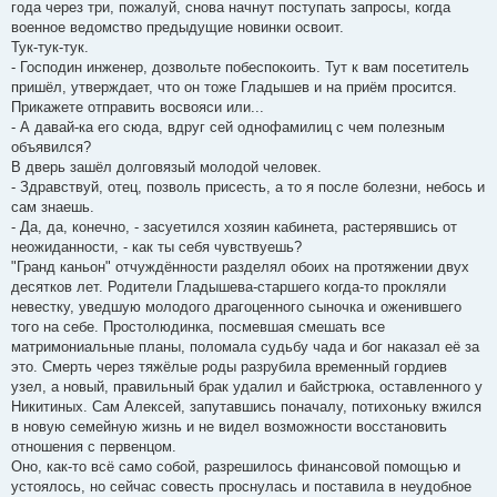
года через три, пожалуй, снова начнут поступать запросы, когда
военное ведомство предыдущие новинки освоит.
Тук-тук-тук.
- Господин инженер, дозвольте побеспокоить. Тут к вам посетитель
пришёл, утверждает, что он тоже Гладышев и на приём просится.
Прикажете отправить восвояси или...
- А давай-ка его сюда, вдруг сей однофамилиц с чем полезным
объявился?
В дверь зашёл долговязый молодой человек.
- Здравствуй, отец, позволь присесть, а то я после болезни, небось и
сам знаешь.
- Да, да, конечно, - засуетился хозяин кабинета, растерявшись от
неожиданности, - как ты себя чувствуешь?
"Гранд каньон" отчуждённости разделял обоих на протяжении двух
десятков лет. Родители Гладышева-старшего когда-то прокляли
невестку, уведшую молодого драгоценного сыночка и оженившего
того на себе. Простолюдинка, посмевшая смешать все
матримониальные планы, поломала судьбу чада и бог наказал её за
это. Смерть через тяжёлые роды разрубила временный гордиев
узел, а новый, правильный брак удалил и байстрюка, оставленного у
Никитиных. Сам Алексей, запутавшись поначалу, потихоньку вжился
в новую семейную жизнь и не видел возможности восстановить
отношения с первенцом.
Оно, как-то всё само собой, разрешилось финансовой помощью и
устоялось, но сейчас совесть проснулась и поставила в неудобное