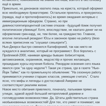
ещё в армии.
Прикольно, но дензнаков хватило лишь на юриста, который оформил
всю необходимую бумаготерию. Остальное проелось и прокурилось
(правда, ещё и протелефонилось) во время ожидания интервью с
иммиграционным офицером. Странно, но при
девяностопятипроцентной системе отказов - будущий бомж получил
политическое убежище! Хотя, впоследствии, не хватало денег ни на
оформление грин-кард, ни, тем более, на гражданство. Главное,
вполне легальный резидент Юсы и законное право на работу (безо
всяких приписочек на "соушиал секьюрити").
Нью-Джерси быстро сменился Калифорнией, так как никто не
нуждался в аналитике, который не программист. Все боролись с
Проблемой-2000, нанимая армады бывших бэбиситтеров,
автомехаников, охранников, медсестёр и прочих желающих,
прошедших курсы изучения Кобола. Рекордом освоения сего языка
явился срок "за одну неделю"! Такая уж страна, где в газете "Нью-
Йорк Таймс" как-то промелькнуло объявление: "На сезонную работу
принимаются ученики старших классов, умеющие считать". Стало
ясно, что мифы и легенды о достославной Америке не
соответствуют реалиям жизни.
Новое место обитания привлекло, поначалу, пальмами прямо на
улицах, эдакой аурой большой неторопливой деревни и
голливудскими возможностями. Да, Штаты действительно страна
необыкновенных возможностей! Для тех, кто умеет и понимает, как