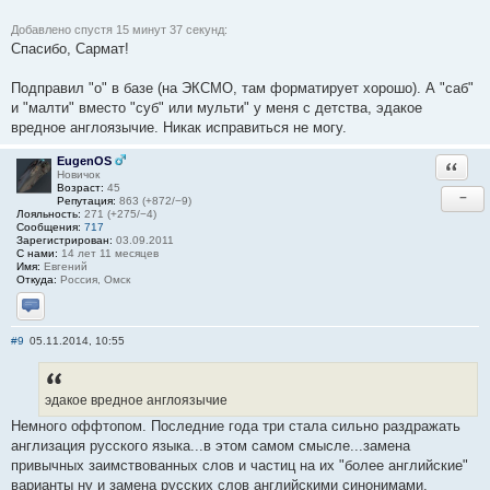
Добавлено спустя 15 минут 37 секунд:
Спасибо, Сармат!
Подправил "о" в базе (на ЭКСМО, там форматирует хорошо). А "саб"
и "малти" вместо "суб" или мульти" у меня с детства, эдакое
вредное англоязычие. Никак исправиться не могу.
EugenOS
Ответи
Новичок
Возраст:
45
−
Репутация:
863 (+872/−9)
Лояльность:
271 (+275/−4)
Сообщения:
717
Зарегистрирован:
03.09.2011
С нами:
14 лет 11 месяцев
Имя:
Евгений
Откуда:
Россия, Омск
Отправить личное сообщение
#9
05.11.2014, 10:55
эдакое вредное англоязычие
Немного оффтопом. Последние года три стала сильно раздражать
англизация русского языка...в этом самом смысле...замена
привычных заимствованных слов и частиц на их "более английские"
варианты ну и замена русских слов английскими синонимами,