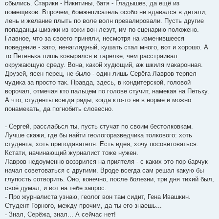
сбылись. Старики - Никитины, батя - Гладышев, да ещё из
помещиков. Впрочем, бомжеписатель особо не вдавался в детали,
лень и желание плыть по воле волн превалировали. Пусть другие
попаданцы-шизики из кожи вон лезут, им по сценарию положено.
Главное, что за своего приняли, несмотря на изменившееся
поведение - зато, ненаглядный, кушать стал много, вот и хорошо. А
то Петенька лишь ковырялся в тарелке, чем расстраивал
окружающую среду. Вона, какой худющий, аж шкиля макаронная.
Друзей, ясен перец, не было - один лишь Серёга Лавров терпел
чудика за просто так. Правда, здесь, в кондитерской, головой
ворочал, отмечая кто пальцем по голове стучит, намекая на Петьку.
А что, студенты всегда рады, когда кто-то не в норме и можно
понамекать, да погнобить словесно.
- Сергей, расслабься ты, пусть стучат по своим бестолковкам.
Лучше скажи, где бы найти геологоразведчика толкового: хоть
студента, хоть преподавателя. Есть идея, хочу посоветоваться.
Кстати, начинающий журналист тоже нужен.
Лавров недоуменно воззрился на приятеля - с каких это пор барчук
начал советоваться с другими. Вроде всегда сам решал какую бы
глупость сотворить. Оно, конечно, после болезни, три дня тихий был,
своё думал, и вот на тебе запрос.
- Про журналиста узнаю, геолог вон там сидит, Гена Ивашкин.
Студент Горного, между прочим, да ты его знаешь...
- Знал, Серёжа, знал... А сейчас нет!