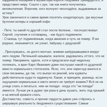
кардинала Мазарини в мушкетёры короля Людовика Тринадцатого, и
представил миру. Сошло с рук, так как книга получилась
великолепная. Впрочем, кого волнуют нескладёхи, выдаваемые за
истину?
Урок закончился и самое время посетить кондитерскую, где вкусные
булочки-эклеры и хороший кофе.
- Петя, ты какой-то другой стал после болезни, - посочувствовал
Сергей, соученик и сотоварищ, - как будто подменили.
- Станешь тут подменённым, когда амнезия и чуть не помер. Я же
родных, оказывается, не узнал, бабушку с дедушкой!
...Проснувшись, он долго молчал, внимая шебуршавшимся вокруг
него людям. Петенькой называли, жалели, радовались оттого, что не
помер. Накормили, одели, хотя и предлагали ещё недельку
полежать, а врач Карл Иванович даже послушал какой-то дудочкой
вместо нормального стетоскопа. Ясно, что, или чересчур вжился в
свои писанины, да так, что выпал из реалий, или курваты
действительно куда-то задвинули. Какая, в принципе, разница, если
ощущения нормальные и никто ничего не требует взамен? Всё не на
улице спать и питаться, чем ни попадя - когда это "ни попадя"
имеется. Лучше уж в дурке три раза в день кушать, жить под крышей
и на мягкой кровати спать.
Достоинство, совесть и прочие гордости давно уже стёрлись о
шершавую реальность бездомного существования. Самые