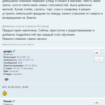
девчушкой спокойно перешел улицу и пошел в магазин. Месть меня
грела, хотя в свете моих новых способностей, была довольно
мелкой. Купив хлеба, салаты, торт, соки и газировку я решил
устроить небольшой праздник по поводу своего спасения от смерти и
возвращения на Землю.
Добавлено спустя 3 минуты 50 секунд:
Предыстория закончена. Сейчас приступлю к редактированию и
добавлю подробностей про каждый этап обучения.
Немного изменю самое начало.
Миров много-на всех хватит
gregks
Ответи
Новичок
Репутация:
64 (+65/−1)
−
Лояльность:
130 (+137/−7)
Сообщения:
101
Зарегистрирован:
02.11.2011
С нами:
14 лет 9 месяцев
Имя:
георгий
Откуда:
харьков
Отправить личное сообщение
#25
10.04.2015, 18:08
Ронин
Ответи
Новичок