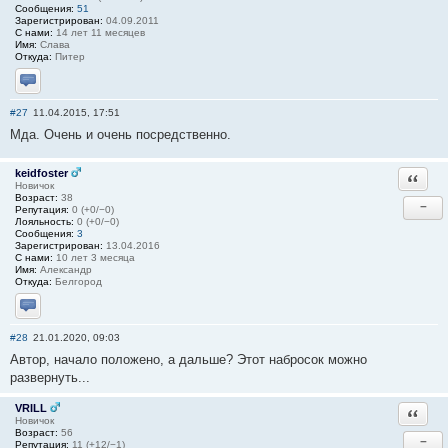
Сообщения:
51
Зарегистрирован:
04.09.2011
С нами:
14 лет 11 месяцев
Имя:
Слава
Откуда:
Питер
Отправить личное сообщение
#27
11.04.2015, 17:51
Мда. Очень и очень посредственно.
keidfoster
Ответи
Новичок
Возраст:
38
−
Репутация:
0 (+0/−0)
Лояльность:
0 (+0/−0)
Сообщения:
3
Зарегистрирован:
13.04.2016
С нами:
10 лет 3 месяца
Имя:
Александр
Откуда:
Белгород
Отправить личное сообщение
#28
21.01.2020, 09:03
Автор, начало положено, а дальше? Этот набросок можно
развернуть...
VRILL
Ответи
Новичок
Возраст:
56
−
Репутация:
11 (+12/−1)