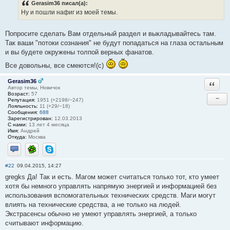
Gerasim36 писал(а):
Ну и пошли нафиг из моей темы.
Попросите сделать Вам отдельный раздел и выкладывайтесь там.
Так ваши "потоки сознания" не будут попадаться на глаза остальным
и вы будете окружены толпой верных фанатов.
Все довольны, все смеются!(с)
Gerasim36
Ответи
Автор темы, Новичок
Возраст:
57
−
Репутация:
1951 (+2198/−247)
Лояльность:
11 (+29/−18)
Сообщения:
688
Зарегистрирован:
12.03.2013
С нами:
13 лет 4 месяца
Имя:
Андрей
Откуда:
Москва
Отправить личное сообщение
ICQ
Skype
#22
09.04.2015, 14:27
gregks Да! Так и есть. Магом может считаться только тот, кто умеет
хотя бы немного управлять напрямую энергией и информацией без
использования вспомогательных технических средств. Маги могут
влиять на технические средства, а не только на людей.
Экстрасенсы обычно не умеют управлять энергией, а только
считывают информацию.