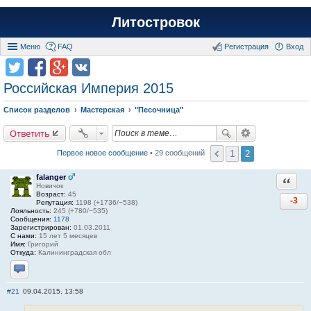
Литостровок
Меню
FAQ
Регистрация
Вход
Российская Империя 2015
Список разделов
Мастерская
"Песочница"
Ответить
1
2
Первое новое сообщение
• 29 сообщений
falanger
Ответи
Новичок
Возраст:
45
-3
Репутация:
1198 (+1736/−538)
Лояльность:
245 (+780/−535)
Сообщения:
1178
Зарегистрирован:
01.03.2011
С нами:
15 лет 5 месяцев
Имя:
Григорий
Откуда:
Калининградская обл
Отправить личное сообщение
#21
09.04.2015, 13:58