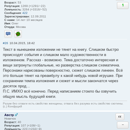
Возраст:
53
1
Репутация:
1269 (+1291/−22)
Лояльность:
3264 (+3316/−52)
Сообщения:
422
Зарегистрирован:
12.09.2011
С нами:
14 лет 10 месяцев
Имя:
Олег
Откуда:
Москва
Отправить личное сообщение
ICQ
#26
10.04.2015, 18:42
Текст в нынешнем изложении не тянет на книгу. Слишком быстро
происходят события и слишком мало художественности в
изложенном. Рассказ - возможно. Тема достаточно интересная и
вещи затронуты глобальные, но разверстка слишком схематична.
Персонажи нарисованы поверхностно, сюжет слишком линеен. Всё
это больше тянет на преамбулу к какой нибудь новой игрушке. При
сохранении темпа изложения и сюжет и мысли закончатся через
десяток прод...
П.С. ИМХО всё конечно. Перед написанием стоило бы озвучить
общую мысль будущей книги.
Разум без отваги есть свойство женщины, отвага без разума есть свойство скотины.
(с.) Конфуций
Австр
Ответи
Новичок
Возраст:
40
−
Репутация:
107 (+108/−1)
Лояльность:
223 (+232/−9)