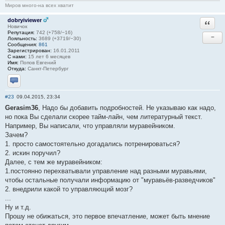
Миров много-на всех хватит
dobryiviewer
Ответи
Новичок
Репутация:
742 (+758/−16)
−
Лояльность:
3689 (+3719/−30)
Сообщения:
861
Зарегистрирован:
16.01.2011
С нами:
15 лет 6 месяцев
Имя:
Попов Евгений
Откуда:
Санкт-Петербург
Отправить личное сообщение
#23
09.04.2015, 23:34
Gerasim36
, Надо бы добавить подробностей. Не указываю как надо,
но пока Вы сделали скорее тайм-лайн, чем литературный текст.
Например, Вы написали, что управляли муравейником.
Зачем?
1. просто самостоятельно догадались потренироваться?
2. искин поручил?
Далее, с тем же муравейником:
1.постоянно перехватывали управление над разными муравьями,
чтобы остальные получали информацию от "муравьёв-разведчиков"
2. внедрили какой то управляющий мозг?
...
Ну и т.д.
Прошу не обижаться, это первое впечатление, может быть мнение