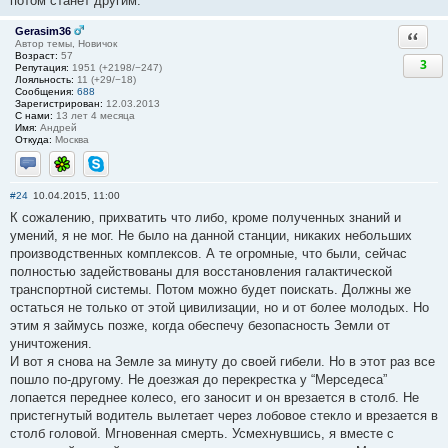
потом станет другим.
Gerasim36
Ответи
Автор темы, Новичок
Возраст:
57
3
Репутация:
1951 (+2198/−247)
Лояльность:
11 (+29/−18)
Сообщения:
688
Зарегистрирован:
12.03.2013
С нами:
13 лет 4 месяца
Имя:
Андрей
Откуда:
Москва
Отправить личное сообщение
ICQ
Skype
#24
10.04.2015, 11:00
К сожалению, прихватить что либо, кроме полученных знаний и
умений, я не мог. Не было на данной станции, никаких небольших
производственных комплексов. А те огромные, что были, сейчас
полностью задействованы для восстановления галактической
транспортной системы. Потом можно будет поискать. Должны же
остаться не только от этой цивилизации, но и от более молодых. Но
этим я займусь позже, когда обеспечу безопасность Земли от
уничтожения.
И вот я снова на Земле за минуту до своей гибели. Но в этот раз все
пошло по-другому. Не доезжая до перекрестка у “Мерседеса”
лопается переднее колесо, его заносит и он врезается в столб. Не
пристегнутый водитель вылетает через лобовое стекло и врезается в
столб головой. Мгновенная смерть. Усмехнувшись, я вместе с