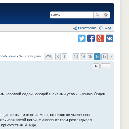
Регистрация
Вход
Поделиться в twitter.com
Поделиться в facebook.com
Поделиться в Google Plus
Поделиться в vk.com
1
…
13
14
15
16
17
 сообщение
• 326 сообщений
Ответить с цитатой
−
м короткой седой бородой и сивыми усами, - узнаю Орден.
ящих жителям жарких мест, но никак не умеренного
окачивая босой ногой, с любопытством разглядывал
о присутствия. А ещё…