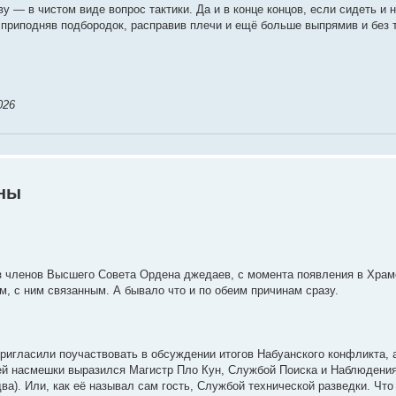
ву — в чистом виде вопрос тактики. Да и в конце концов, если сидеть и 
о приподняв подбородок, расправив плечи и ещё больше выпрямив и без 
026
йны
з членов Высшего Совета Ордена джедаев, с момента появления в Храме
м, с ним связанным. А бывало что и по обеим причинам сразу.
пригласили поучаствовать в обсуждении итогов Набуанского конфликта,
лей насмешки выразился Магистр Пло Кун, Службой Поиска и Наблюдения 
ва). Или, как её называл сам гость, Службой технической разведки. Чт