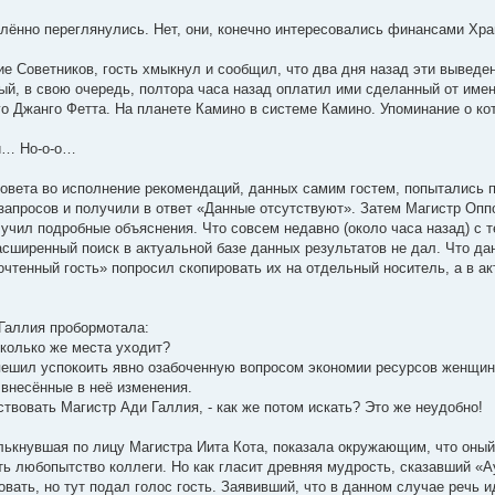
ённо переглянулись. Нет, они, конечно интересовались финансами Хра
е Советников, гость хмыкнул и сообщил, что два дня назад эти выведе
ый, в свою очередь, полтора часа назад оплатил ими сделанный от име
го Джанго Фетта. На планете Камино в системе Камино. Упоминание о к
ли… Но-о-о…
овета во исполнение рекомендаций, данных самим гостем, попытались п
запросов и получили в ответ «Данные отсутствуют». Затем Магистр Опп
учил подробные объяснения. Что совсем недавно (около часа назад) с т
асширенный поиск в актуальной базе данных результатов не дал. Что да
почтенный гость» попросил скопировать их на отдельный носитель, а в а
Галлия пробормотала:
колько же места уходит?
оспешил успокоить явно озабоченную вопросом экономии ресурсов женщину
внесённые в неё изменения.
твовать Магистр Ади Галлия, - как же потом искать? Это же неудобно!
ькнувшая по лицу Магистра Иита Кота, показала окружающим, что оный
ь любопытство коллеги. Но как гласит древняя мудрость, сказавший «А
овать, но тут подал голос гость. Заявивший, что в данном случае речь 