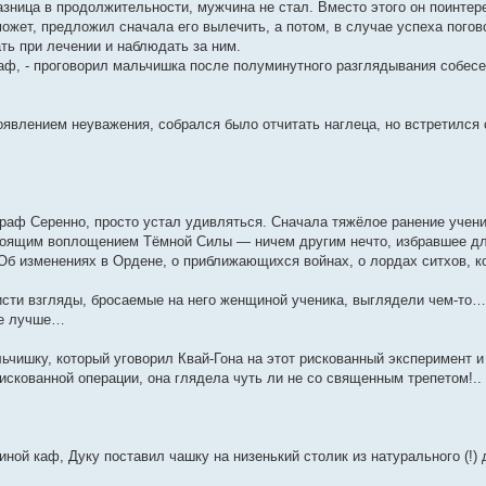
азница в продолжительности, мужчина не стал. Вместо этого он поинтер
ожет, предложил сначала его вылечить, а потом, в случае успеха пого
ть при лечении и наблюдать за ним.
аф, - проговорил мальчишка после полуминутного разглядывания собеседн
явлением неуважения, собрался было отчитать наглеца, но встретился с
граф Серенно, просто устал удивляться. Сначала тяжёлое ранение ученик
оящим воплощением Тёмной Силы — ничем другим нечто, избравшее для 
 Об изменениях в Ордене, о приближающихся войнах, о лордах ситхов, 
сти взгляды, бросаемые на него женщиной ученика, выглядели чем-то… 
не лучше…
ьчишку, который уговорил Квай-Гона на этот рискованный эксперимент и
искованной операции, она глядела чуть ли не со священным трепетом!..
ой каф, Дуку поставил чашку на низенький столик из натурального (!) 