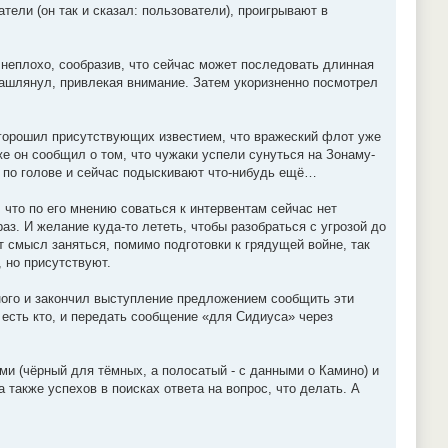
ели (он так и сказал: пользователи), проигрывают в
 неплохо, сообразив, что сейчас может последовать длинная
ашлянул, привлекая внимание. Затем укоризненно посмотрел
 огорошил присутствующих известием, что вражеский флот уже
же он сообщил о том, что чужаки успели сунуться на Зонаму-
) по голове и сейчас подыскивают что-нибудь ещё…
 что по его мнению соваться к интервентам сейчас нет
аз. И желание куда-то лететь, чтобы разобраться с угрозой до
ет смысл заняться, помимо подготовки к грядущей войне, так
, но присутствуют.
ного и закончил выступление предложением сообщить эти
 есть кто, и передать сообщение «для Сидиуса» через
и (чёрный для тёмных, а полосатый - с данными о Камино) и
также успехов в поисках ответа на вопрос, что делать. А