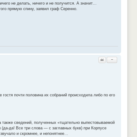
ничего не делать, ничего и не получится. А значит…
того прямую спину, заявил граф Серенно.
Ответить с цитатой
−
 гостя почти половина их собраний происходила либо по его
 а также сведений, полученных «тщательно выпестовываемой
(да-да! Все три слова — с заглавных букв) при Корпусе
о звучало и скромнее, и непонятнее…