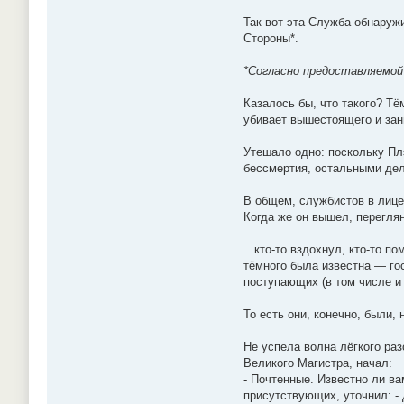
Так вот эта Служба обнаружи
Стороны*.
*Согласно предоставляемой 
Казалось бы, что такого? Т
убивает вышестоящего и зан
Утешало одно: поскольку Пл
бессмертия, остальными де
В общем, службистов в лице
Когда же он вышел, перегл
...кто-то вздохнул, кто-то 
тёмного была известна — гос
поступающих (в том числе и
То есть они, конечно, были,
Не успела волна лёгкого ра
Великого Магистра, начал:
- Почтенные. Известно ли ва
присутствующих, уточнил: - 