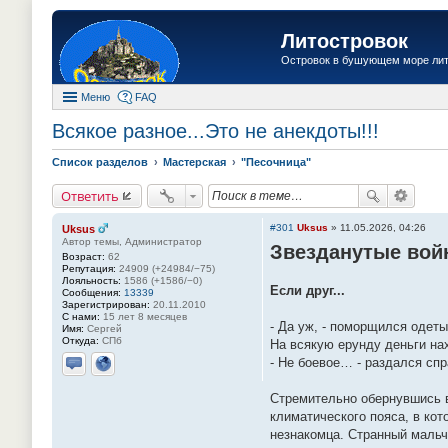
Литостровок
Островок в бушующем море ли
Меню
FAQ
Всякое разное...Это не анекдоты!!!
Список разделов
Мастерская
"Песочница"
Ответить
#301
Uksus
»
11.05.2026, 04:26
Uksus
Автор темы, Администратор
Звезданутые во
Возраст:
62
Репутация:
24909 (+24984/−75)
Лояльность:
1586 (+1586/−0)
Если друг...
Сообщения:
13339
Зарегистрирован:
20.11.2010
С нами:
15 лет 8 месяцев
- Да уж, - поморщился одет
Имя:
Сергей
Откуда:
СПб
На всякую ерунду деньги на
- Не боевое… - раздался спр
Отправить личное сообщение
Сайт
Стремительно обернувшись в
климатического пояса, в ко
незнакомца. Странный мальч