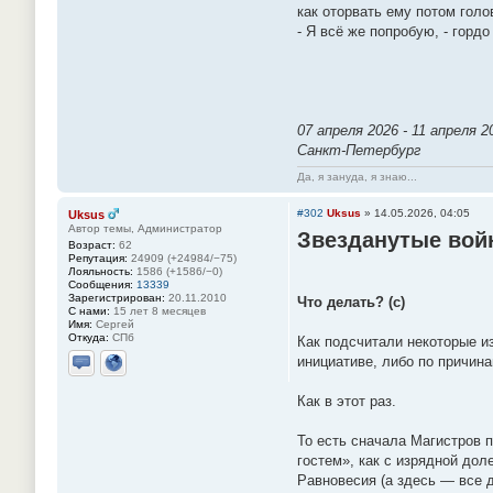
как оторвать ему потом голо
- Я всё же попробую, - горд
07 апреля 2026 - 11 апреля 2
Санкт-Петербург
Да, я зануда, я знаю...
#302
Uksus
»
14.05.2026, 04:05
Uksus
Автор темы, Администратор
Звезданутые во
Возраст:
62
Репутация:
24909 (+24984/−75)
Лояльность:
1586 (+1586/−0)
Сообщения:
13339
Зарегистрирован:
20.11.2010
Что делать? (с)
С нами:
15 лет 8 месяцев
Имя:
Сергей
Откуда:
СПб
Как подсчитали некоторые и
инициативе, либо по причина
Отправить личное сообщение
Сайт
Как в этот раз.
То есть сначала Магистров 
гостем», как с изрядной до
Равновесия (а здесь — все д