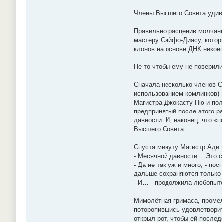
Члены Высшего Совета удивл
Правильно расценив молчани
мастеру Сайфо-Диасу, котор
клонов на основе ДНК некое
Не то чтобы ему не повери
Сначала несколько членов С
использованием комлинков) 
Магистра Джокасту Ню и пол
предпринятый после этого р
давности. И, наконец, что «
Высшего Совета…
Спустя минуту Магистр Ади 
- Месячной давности… Это с
- Да не так уж и много, - п
дальше сохраняются только 
- И… - продолжила любопытс
Мимолётная гримаса, промел
поторопившись удовлетворит
открыл рот, чтобы ей послед