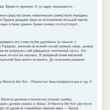
ма. Время от времени. А тут вдруг оказывается…
нные средства (очень немаленькая сумма) были переданы
ни Ордена джедаев заказ на изготовление большой партии
оторых в базах данных Храма почему-то отсутствует…
роверить его слова путём удалённых (в смысле, с
о Ранцизис, включив на всякий случай громкую связь, вызвал
ем же вопросом к ней обращался «почтенный гость». Что
нные эти всё же нашлись. В резервной копии месячной
ктуальной базе ничего не менять. До получения указания
 Магистр Иит Кот. - Полностью база копируется раз в год. А
 Магистр целиком и полностью осознал ошибку,
урек» должен сказать и «Беш». И Магистр Иит Кот уже почти
идёт об одном из главнейших законов мира — Законе