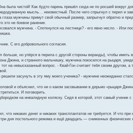
Она была чистой! Как будто парень пришёл сюда не по росшей вокруг до
л недодуманную мысль… неизвестный. После чего спрыгнул с перил и зав
ка глаза мужчины примут свой обычный размер, запрыгнул обратно и пре
то это не боевое ранение.
ресовался мужчина. - Споткнулся на лестнице? - его явно несло. - Или п
чишка.
очник. С его добровольного согласия.
ел больше, но упёрся в перила с другой стороны веранды), чтобы иметь
она Джина, и странного мальчишку, мужчина покосился на рыцаря, увиде
ил тот на невысказанный вопрос. - Квай-Гон считает тебя своим другом,
вой.
 решили засунуть в эту яму моего ученика? - мужчине неожиданно стало
ловой и объяснил, что ни о каком засовывании в дерьмо «рыцаря Джина
третиться. И поговорить.
одбородком на инвалидную коляску. Сидя в которой, этот самый ученик с 
, что никаких денег и никаких трансплантатов не требуется. И что при
 три дня постельного режима и ещё двадцать — сниженных физических н