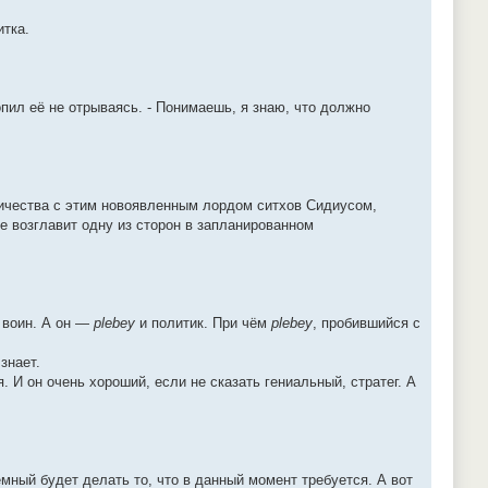
итка.
пил её не отрываясь. - Понимаешь, я знаю, что должно
ничества с этим новоявленным лордом ситхов Сидиусом,
не возглавит одну из сторон в запланированном
и воин. А он —
plebey
и политик. При чём
plebey
, пробившийся с
знает.
. И он очень хороший, если не сказать гениальный, стратег. А
тёмный будет делать то, что в данный момент требуется. А вот