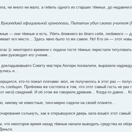
ла, ни много ни мало, а гибель одного из старших тёмных, до недавнег
Вукипедией официальной хронологии, Палпатин убил своего учителя (П
ёмные — они тёмные и есть. Убить ближнего во благо себя, любимого —
имает его место… Здесь явно было то же самое. Но! Кто он — этот новы
эгас (с некоторого времени с подачи гостя тёмных перестали титулова
лами руководил его ученик…
 докладывавшего Совету мастера Аелори похвалили, выразили надежду,
янулись и…
поморщился, кто-то пожал плечами: мол, не получилось в этот раз — пол
ть сообщил. Проблема же состояла в том, что этот самый гость не раз 
 от него) сведений. И об этом же говорили древние… Когда-то давно… К
 но, никому не известные, тихо-мирно сидели на своей планете…
зочарования схлынуть, как в открывшуюся дверь зала вошёл этот самый 
м, что некоторое время назад тёмные начали выводить средства из обор
Деньги.