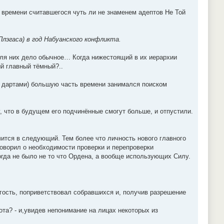
о времени считавшегося чуть ли не знаменем адептов Не Той
лэгаса) в год Набуанского конфликта.
 для них дело обычное… Когда нижестоящий в их иерархии
й главный тёмный?..
ть дартами) большую часть времени занимался поиском
 что в будущем его подчинённые смогут больше, и отпустили.
учится в следующий. Тем более что личность нового главного
говорил о необходимости проверки и перепроверки
огда не было не то что Ордена, а вообще использующих Силу.
гость, поприветствовал собравшихся и, получив разрешение
ота? - и,увидев непонимание на лицах некоторых из