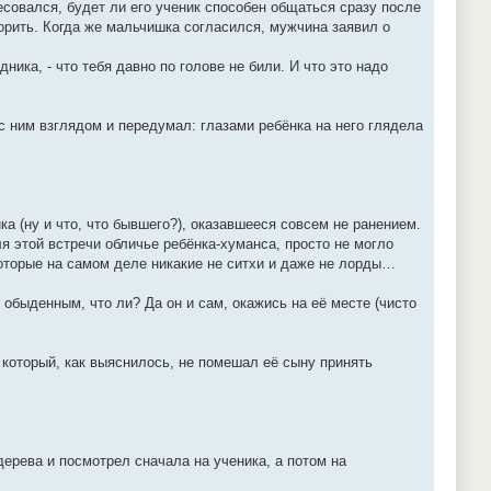
есовался, будет ли его ученик способен общаться сразу после
ворить. Когда же мальчишка согласился, мужчина заявил о
ика, - что тебя давно по голове не били. И что это надо
 ним взглядом и передумал: глазами ребёнка на него глядела
а (ну и что, что бывшего?), оказавшееся совсем не ранением.
этой встречи обличье ребёнка-хуманса, просто не могло
которые на самом деле никакие не ситхи и даже не лорды…
обыденным, что ли? Да он и сам, окажись на её месте (чисто
 который, как выяснилось, не помешал её сыну принять
дерева и посмотрел сначала на ученика, а потом на