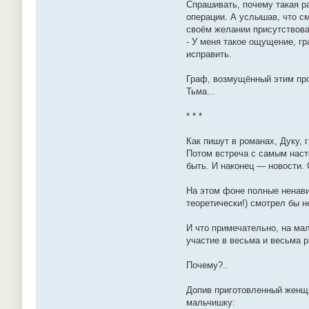
Спрашивать, почему такая р
операции. А услышав, что см
своём желании присутствова
- У меня такое ощущение, гр
исправить.
Граф, возмущённый этим про
Тьма...
* * *
Как пишут в романах, Дуку, 
Потом встреча с самым наст
быть. И наконец — новости.
На этом фоне полные ненави
теоретически!) смотрел бы 
И что примечательно, на мал
участие в весьма и весьма р
Почему?..
Допив приготовленный женщин
мальчишку: