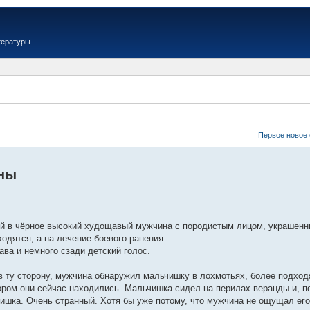
тературы
Первое новое
йны
ый в чёрное высокий худощавый мужчина с породистым лицом, украшенны
ходятся, а на лечение боевого ранения…
ава и немного сзади детский голос.
 ту сторону, мужчина обнаружил мальчишку в лохмотьях, более подход
тором они сейчас находились. Мальчишка сидел на перилах веранды и, п
ишка. Очень странный. Хотя бы уже потому, что мужчина не ощущал ег