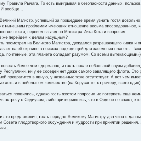
у Правила Рычага. То есть выигрывая в безопасности данных, пользоват
. И вообще…
 Великий Магистр, успевший за прошедшее время узнать гостя довольно
о к нынешним проблемам имеющих отношение весьма опосредованное, к
шегося гостя, перевёл взгляд на Магистра Иита Кота и вопросил:
сё же перейдём к делам насущным?
 гость посмотрел на Великого Магистра, дождался разрешающего кивка и
олзает на её окраине в поисках подходящей для заселения планеты. Так
а-да, почтенные, эта планета обладает разумом. Со всеми вытекающими»
 новость более чем сдержанно, и гость после небольшой паузы добавил,
у Республики, ни у её соседей нет даже самого завалящего флота. Это р
емой превратится в явную, у названных тоже отсутствует. А вот чем име
е хоть и в небольшом количестве (на Корусанте, к примеру, всего один)
аться появились, однако гость жестом попросил их потерпеть ещё нем
в встречу с Сидиусом, либо притворившись, что в Ордене не знают, кто
и это предложения, гость передал Великому Магистру два чипа с данным
 Совета плодотворного обсуждения и мудрости при принятии решения, а 
ки...