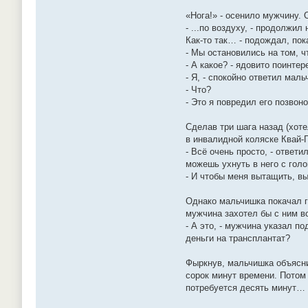
«Нога!» - осенило мужчину. 
- ...по воздуху, - продолжи
Как-то так… - подождал, по
- Мы остановились на том, ч
- А какое? - ядовито поинте
- Я, - спокойно ответил маль
- Что?
- Это я повредил его позвон
Сделав три шага назад (хот
в инвалидной коляске Квай-Г
- Всё очень просто, - ответ
можешь ухнуть в него с голо
- И чтобы меня вытащить, вы
Однако мальчишка покачал го
мужчина захотел бы с ним вс
- А это, - мужчина указал п
деньги на трансплантат?
Фыркнув, мальчишка объяснил
сорок минут времени. Потом
потребуется десять минут…