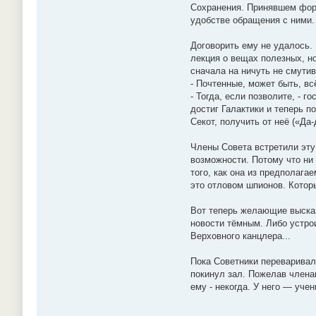
Сохранения. Принявшем форм
удобстве обращения с ними
Договорить ему не удалось.
лекция о вещах полезных, н
сначала на ничуть не смутив
- Почтенные, может быть, в
- Тогда, если позволите, -
достиг Галактики и теперь п
Секот, получить от неё («Д
Члены Совета встретили эту
возможности. Потому что ни 
того, как она из предполага
это отловом шпионов. Которы
Вот теперь желающие высказ
новости тёмным. Либо устрои
Верховного канцлера...
Пока Советники переваривал
покинул зал. Пожелав членам
ему - некогда. У него — учени