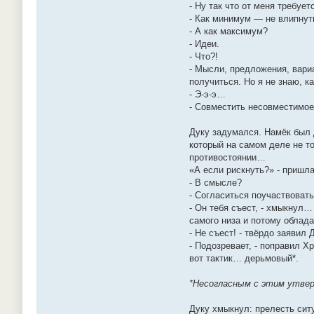
- Ну так что от меня требует
- Как минимум — не влипнуть
- А как максимум?
- Идеи.
- Что?!
- Мысли, предложения, вари
получиться. Но я не знаю, ка
- Э-э-э…
- Совместить несовместимое
Дуку задумался. Намёк был 
который на самом деле не то
противостоянии…
«А если рискнуть?» - пришла
- В смысле?
- Согласиться поучаствовать 
- Он тебя съест, - хмыкнул…
самого низа и потому облад
- Не съест! - твёрдо заявил 
- Подозревает, - поправил Х
вот тактик… дерьмовый*.
*Несогласным с этим утвер
Дуку хмыкнул: прелесть ситу