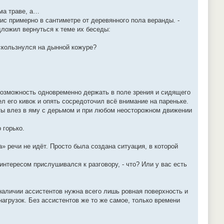
ма траве, а…
ис примерно в сантиметре от деревянного пола веранды. -
дложил вернуться к теме их беседы:
оскользнулся на дынной кожуре?
 возможность одновременно держать в поле зрения и сидящего
л его кивок и опять сосредоточил всё внимание на пареньке.
 а ты влез в яму с дерьмом и при любом неосторожном движении
 горько.
» речи не идёт. Просто была создана ситуация, в которой
интересом прислушивался к разговору, - что? Или у вас есть
 наличии ассистентов нужна всего лишь ровная поверхность и
агрузок. Без ассистентов же то же самое, только времени