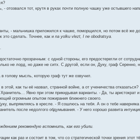
ся?
, - отозвался тот, крутя в руках почти полную чашку уже остывшего нап
анты, - мальчишка приложился к чашке, поморщился, но потом всё же до
к это сделать. Точнее, как и
na yolku vlezt, I ne obodratsya.
.
достаточно прозрачным: с одной стороны, его предостерегли от сотруд
лько не лорд, но даже не ситх. С другой, если он, Дуку, граф Серенно, 
 в голову мысль, которую граф тут же озвучил.
в этой, как ты её назвал, странной войне, а от ученичества отказаться?
 Хранитель… Явно при этом прикидывая варианты. - Да, ты аристократ 
ающий огромным опытом пожирания ближнего своего.
Дуку, выпрямляясь в кресле. - Я сошлюсь на тебя. А он о тебе наверняка 
ранитель после недолгого обдумывания. - У него хорошо развита интуиция
ждением рекомендую вспомнить, как его убили.
ации как раз и состоит в том, что со стратегической точки зрения этот 