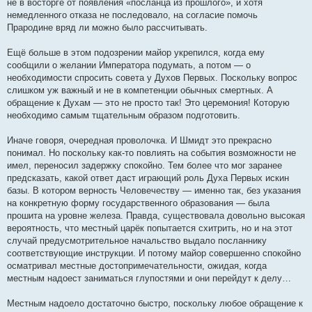
не в восторге от появления «посланца из прошлого», и хотя
немедленного отказа не последовало, на согласие помочь
Прародине вряд ли можно было рассчитывать.
Ещё больше в этом подозрении майор укрепился, когда ему
сообщили о желании Императора подумать, а потом — о
необходимости спросить совета у Духов Первых. Поскольку вопрос
слишком уж важный и не в компетенции обычных смертных. А
обращение к Духам — это не просто так! Это церемония! Которую
необходимо самым тщательным образом подготовить.
Иначе говоря, очередная проволочка. И Шмидт это прекрасно
понимал. Но поскольку как-то повлиять на события возможности не
имел, переносил задержку спокойно. Тем более что мог заранее
предсказать, какой ответ даст играющий роль Духа Первых искин
базы. В котором верность Человечеству — именно так, без указания
на конкретную форму государственного образования — была
прошита на уровне железа. Правда, существовала довольно высокая
вероятность, что местный царёк попытается схитрить, но и на этот
случай предусмотрительное начальство выдало посланнику
соответствующие инструкции. И потому майор совершенно спокойно
осматривал местные достопримечательности, ожидая, когда
местным надоест заниматься глупостями и они перейдут к делу…
Местным надоело достаточно быстро, поскольку любое обращение к