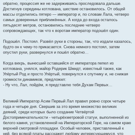
обратно, процессия же не задерживаясь проследовала дальше.
Достигнув середины котлована, шествие остановилось. От общей
массы отделились пятеро — император и, по словам Лала, четверо
самых доверенных приближённых. А когда до входа осталось
пятьдесят метров, остановились последние четверо
сопровождающих, так что к воротам император подошёл один.
Подошёл. Постоял. Развёл руки в стороны, так, что издали казалось,
будто он к чему-то прикасается. Снова немного постоял, затем
опустил руки, развернулся и пошёл обратно…
Когда вихрь, вынесший оставшийся от императора пепел из
котлована, унялся, майор Родерик Шмидт, известный также, как
Упёртый Род и просто Упёртый, повернулся к спутнику и, не снижая
громкости динамиков, предложил:
- Ну что, Лал, пойдём, я представлю тебя Духам Первых…
Великий Император Асим Первый Лал правил ровно сорок четыре
года и четыре дня. Свершив за это время множество великих
деяний, среди которых было создание Четвёртой
Достопримечательности - четырёхметровой статуи, выполненной из
белого камня, установленной на Императорской Горе, на самом краю
верхней смотровой площадки. Особый человек, приставленный к
ней, без всякой платы расскажет любому интересующемуся, что