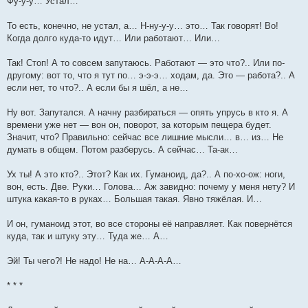
Фу-у-у… Устал…
То есть, конечно, не устал, а… Н-ну-у-у… это… Так говорят! Во!
Когда долго куда-то идут… Или работают… Или…
Так! Стоп! А то совсем запутаюсь. Работают — это что?.. Или по-
другому: вот то, что я тут по… э-э-э… ходам, да. Это — работа?.. А
если нет, то что?.. А если бы я шёл, а не…
Ну вот. Запутался. А начну разбираться — опять упрусь в кто я. А
времени уже нет — вон он, поворот, за которым пещера будет.
Значит, что? Правильно: сейчас все лишние мысли… в… из… Не
думать в общем. Потом разберусь. А сейчас… Та-ак…
Ух ты! А это кто?.. Этот? Как их. Гуманоид, да?.. А по-хо-ож: ноги,
вон, есть. Две. Руки… Голова… Аж завидно: почему у меня нету? И
штука какая-то в руках… Большая такая. Явно тяжёлая. И…
И он, гуманоид этот, во все стороны её направляет. Как повернётся
куда, так и штуку эту… Туда же… А…
Эй! Ты чего?! Не надо! Не на… А-А-А-А…
* * *