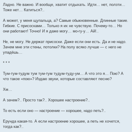
Ладно. Не важно. И вообще, хватит отдыхать. Идти… нет, ползти…
Тоже нет… Катиться?..
А может, у меня щупальца, а? Самые обыкновенные. Длинные такие.
Гибкие. С присосками… Только я их не чувствую. Почему-то… Но
они работают! Точно! И я даже могу… мо-гу-у… Ай!..
Не, не могу. Не держат присоски. Даже если они есть. Да и не надо.
Зачем мне эти стены, потолки? На полу всяко лучше — с него не
упадёшь…
* * *
Тум-тум-тудум тум тум-тум тудум-туду-ум… А что это я… Пою? А
что такое «пою»? Издаю звуки, которые составляют песню?
Хм…
А зачем?.. Просто так?.. Хорошее настроение?..
То есть если оно — настроение — хорошее, надо петь?..
Ерунда какая-то. А если настроение хорошее, а петь не хочется,
тогда как?..