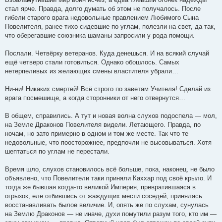
стал ярче. Правда, долго думать об этом не получалось. После
гибели старого врага недовольные правлением Любимого Сына
Повелителя, ранее тихо сидевшие по углам, полезли на свет, да так,
что оберегавшие союзника шаманы запросили у рода помощи.
Послали. Четвёрку ветеранов. Куда денешься. И на всякий случай
ещё четверо стали готовиться. Однако обошлось. Самых
нетерпеливых из желающих смены властителя убрали…
Ни-ни! Никаких смертей! Всё строго по заветам Учителя! Сделай из
врага посмешище, а когда сторонники от него отвернутся…
В общем, справились. А тут и новая волна слухов подоспела — мол,
на Земле Драконов Повелителя видели. Летающего. Правда, по
ночам, но зато примерно в одном и том же месте. Так что те
недовольные, что поосторожнее, предпочли не высовываться. Хотя
шептаться по углам не перестали.
Время шло, слухов становилось всё больше, пока, наконец, не было
объявлено, что Повелители таки приняли Каххар под своё крыло. И
тогда же бывшая когда-то великой Империя, превратившаяся в
огрызок, еле отбившись от жаждущих мести соседей, принялась
восстанавливать былое величие. И, опять же по слухам, сунулась
на Землю Драконов — не иначе, духи помутили разум того, кто им —