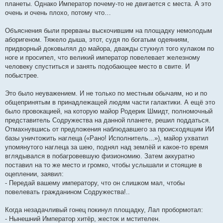
планеты. Однако Император почему-то не двигается с места. А это
очень и очень плохо, потому что…
Объяснения были прерваны выскочившим на площадку немолодым
аборигеном. Тяжело дыша, этот, судя по богатым одеяниям,
придворный доковылял до майора, дважды стукнул того кулаком по
ноге и просипел, что великий император повелевает железному
человеку спуститься и занять подобающее место в свите. И
побыстрее.
Это было неуважением. И не только по местным обычаям, но и по
общепринятым в принадлежащей людям части галактики. А ещё это
было провокацией, на которую майор Родерик Шмидт, полномочный
представитель Содружества на данной планете, решил поддаться.
Отмахнувшись от предложения наблюдавшего за происходящим ИИ
базы уничтожить наглеца («Рано! Исполнитель...»), майор ухватил
упомянутого наглеца за шею, поднял над землёй и какое-то время
вглядывался в побагровевшую физиономию. Затем аккуратно
поставил на то же место и громко, чтобы услышали и стоящие в
оцеплении, заявил:
- Передай вашему императору, что он слишком мал, чтобы
повелевать гражданином Содружества!..
Когда незадачливый гонец покинул площадку, Лал пробормотал:
- Нынешний Император хитёр, жесток и мстителен.