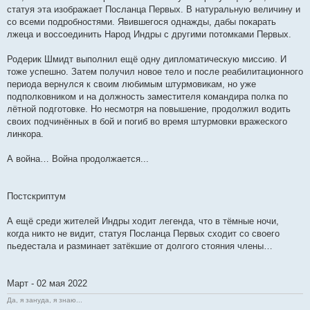
статуя эта изображает Посланца Первых. В натуральную величину и
со всеми подробностями. Явившегося однажды, дабы покарать
лжеца и воссоединить Народ Индры с другими потомками Первых.
Родерик Шмидт выполнил ещё одну дипломатическую миссию. И
тоже успешно. Затем получил новое тело и после реабилитационного
периода вернулся к своим любимым штурмовикам, но уже
подполковником и на должность заместителя командира полка по
лётной подготовке. Но несмотря на повышение, продолжил водить
своих подчинённых в бой и погиб во время штурмовки вражеского
линкора.
А война… Война продолжается...
Постскриптум
А ещё среди жителей Индры ходит легенда, что в тёмные ночи,
когда никто не видит, статуя Посланца Первых сходит со своего
пьедестала и разминает затёкшие от долгого стояния члены…
Март - 02 мая 2022
Да, я зануда, я знаю...