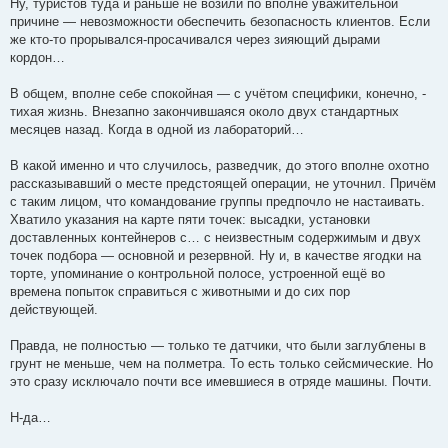
Ну, туристов туда и раньше не возили по вполне уважительной
причине — невозможности обеспечить безопасность клиентов. Если
же кто-то прорывался-просачивался через зияющий дырами
кордон…
В общем, вполне себе спокойная — с учётом специфики, конечно, -
тихая жизнь. Внезапно закончившаяся около двух стандартных
месяцев назад. Когда в одной из лабораторий…
В какой именно и что случилось, разведчик, до этого вполне охотно
рассказывавший о месте предстоящей операции, не уточнил. Причём
с таким лицом, что командование группы предпочло не настаивать.
Хватило указания на карте пяти точек: высадки, установки
доставленных контейнеров с… с неизвестным содержимым и двух
точек подбора — основной и резервной. Ну и, в качестве ягодки на
торте, упоминание о контрольной полосе, устроенной ещё во
времена попыток справиться с животными и до сих пор
действующей.
Правда, не полностью — только те датчики, что были заглублены в
грунт не меньше, чем на полметра. То есть только сейсмические. Но
это сразу исключало почти все имевшиеся в отряде машины. Почти.
Н-да…