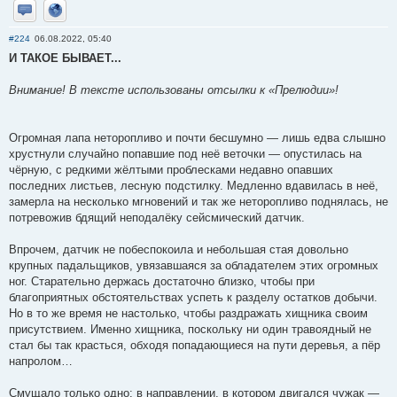
Отправить личное сообщение
Сайт
#224
06.08.2022, 05:40
И ТАКОЕ БЫВАЕТ...
Внимание! В тексте использованы отсылки к «Прелюдии»!
Огромная лапа неторопливо и почти бесшумно — лишь едва слышно
хрустнули случайно попавшие под неё веточки — опустилась на
чёрную, с редкими жёлтыми проблесками недавно опавших
последних листьев, лесную подстилку. Медленно вдавилась в неё,
замерла на несколько мгновений и так же неторопливо поднялась, не
потревожив бдящий неподалёку сейсмический датчик.
Впрочем, датчик не побеспокоила и небольшая стая довольно
крупных падальщиков, увязавшаяся за обладателем этих огромных
ног. Старательно держась достаточно близко, чтобы при
благоприятных обстоятельствах успеть к разделу остатков добычи.
Но в то же время не настолько, чтобы раздражать хищника своим
присутствием. Именно хищника, поскольку ни один травоядный не
стал бы так красться, обходя попадающиеся на пути деревья, а пёр
напролом…
Смущало только одно: в направлении, в котором двигался чужак —