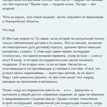
лес без подлеска.* Время года — поздняя осень. Погода — без
осадков…
*Кто не верит, что такое бывает, пусть погуляет по березнякам
в Новгородской области.
Что ещё…
А! Местная живность! Та самая, из-за которой на контрольной полосе
только сейсмические датчики и остались. Всё остальное, несмотря
на сверхпрочные (для датчиков) корпуса, здешние братья меньшие
ухитрились сожрать. С этим ещё самая первая экспедиция
столкнулась: поставили вечером периметр, утром встали — а его и
нету! И катер, в котором исследовательская группа ночевала,
поцарапан. И во вторую ночь та же история. Несмотря на
отпугивающие и отстреливающие установки и системы. И всё, что
успели засечь видеокамеры — агрессоры мелкие, но их много.
Ведут себя довольно разумно, но при этом грызут всё подряд,
невзирая на назначение и материалы.
Позже, когда исследователи унесли но… э-э-э… вернулись и
выложили в общий доступ собранные сведения, их едва не обвинили
в преднамеренном сгущении красок. Однако потери, понесённые
второй экспедицией, направленной уже владельцем планеты, когда