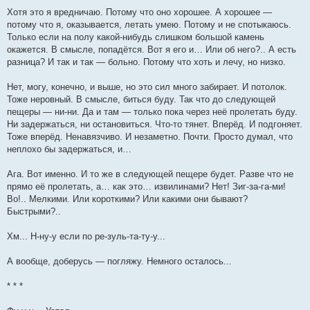
Хотя это я вредничаю. Потому что оно хорошее. А хорошее —
потому что я, оказывается, летать умею. Потому и не спотыкаюсь.
Только если на полу какой-нибудь слишком большой камень
окажется. В смысле, попадётся. Вот я его и… Или об него?.. А есть
разница? И так и так — больно. Потому что хоть и лечу, но низко.
Нет, могу, конечно, и выше, но это сил много забирает. И потолок.
Тоже неровный. В смысле, биться буду. Так что до следующей
пещеры — ни-ни. Да и там — только пока через неё пролетать буду.
Ни задержаться, ни остановиться. Что-то тянет. Вперёд. И подгоняет.
Тоже вперёд. Ненавязчиво. И незаметно. Почти. Просто думал, что
неплохо бы задержаться, и…
Ага. Вот именно. И то же в следующей пещере будет. Разве что не
прямо её пролетать, а… как это… извилинами? Нет! Зиг-за-га-ми!
Во!.. Мелкими. Или короткими? Или какими они бывают?
Быстрыми?..
Хм... Н-ну-у если по ре-зуль-та-ту-у...
А вообще, доберусь — погляжу. Немного осталось...
* * *