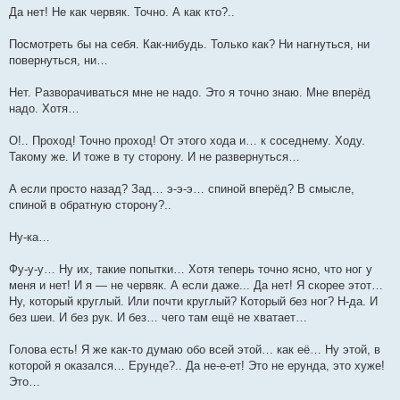
Да нет! Не как червяк. Точно. А как кто?..
Посмотреть бы на себя. Как-нибудь. Только как? Ни нагнуться, ни
повернуться, ни…
Нет. Разворачиваться мне не надо. Это я точно знаю. Мне вперёд
надо. Хотя…
О!.. Проход! Точно проход! От этого хода и… к соседнему. Ходу.
Такому же. И тоже в ту сторону. И не развернуться…
А если просто назад? Зад… э-э-э… спиной вперёд? В смысле,
спиной в обратную сторону?..
Ну-ка…
Фу-у-у… Ну их, такие попытки… Хотя теперь точно ясно, что ног у
меня и нет! И я — не червяк. А если даже... Да нет! Я скорее этот…
Ну, который круглый. Или почти круглый? Который без ног? Н-да. И
без шеи. И без рук. И без… чего там ещё не хватает…
Голова есть! Я же как-то думаю обо всей этой… как её… Ну этой, в
которой я оказался… Ерунде?.. Да не-е-ет! Это не ерунда, это хуже!
Это…