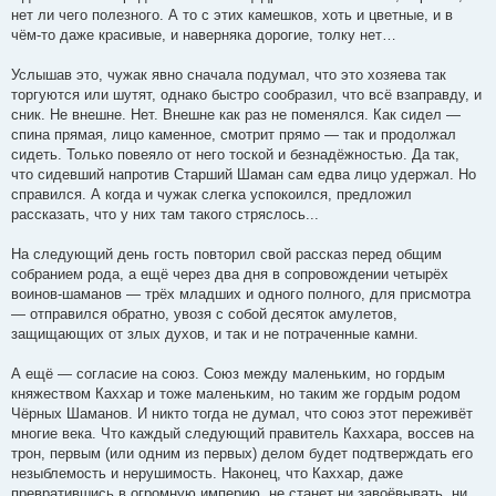
нет ли чего полезного. А то с этих камешков, хоть и цветные, и в
чём-то даже красивые, и наверняка дорогие, толку нет…
Услышав это, чужак явно сначала подумал, что это хозяева так
торгуются или шутят, однако быстро сообразил, что всё взаправду, и
сник. Не внешне. Нет. Внешне как раз не поменялся. Как сидел —
спина прямая, лицо каменное, смотрит прямо — так и продолжал
сидеть. Только повеяло от него тоской и безнадёжностью. Да так,
что сидевший напротив Старший Шаман сам едва лицо удержал. Но
справился. А когда и чужак слегка успокоился, предложил
рассказать, что у них там такого стряслось...
На следующий день гость повторил свой рассказ перед общим
собранием рода, а ещё через два дня в сопровождении четырёх
воинов-шаманов — трёх младших и одного полного, для присмотра
— отправился обратно, увозя с собой десяток амулетов,
защищающих от злых духов, и так и не потраченные камни.
А ещё — согласие на союз. Союз между маленьким, но гордым
княжеством Каххар и тоже маленьким, но таким же гордым родом
Чёрных Шаманов. И никто тогда не думал, что союз этот переживёт
многие века. Что каждый следующий правитель Каххара, воссев на
трон, первым (или одним из первых) делом будет подтверждать его
незыблемость и нерушимость. Наконец, что Каххар, даже
превратившись в огромную империю, не станет ни завоёвывать, ни