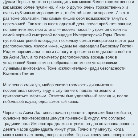
Духам Первых должно происходить как можно более торжественно и
как можно более публично. И как о других очень торжественных и
очень публичных мероприятиях, о нём объявляли заранее. И в этот
раз тоже объявили, тем самым лишив себя возможности тянуть с
церемонией. Так что на шестнадцатый день после прибытия ранним,
по понятиям местной элиты — восемь часов! - утром он стоял на
самой верхней смотровой площадке Императорской Горы. Почти
пустой смотровой площадке, поскольку семья императора в этот раз
расположилась ярусом ниже, «дабы не надоедали Высокому Гостю».
Рядом переминался с ноги на ногу и тревожно оглядывался всё тот
же Асим Лал, а по периметру расположились восемь вояк в
устаревшей броне земного образца с не менее устаревшими
лучевыми винтовками. Тоже исключительно «ради безопасности
Высокого Гостя».
Мысленно хмыкнув, майор снизил громкость динамиков и
посоветовал своему гиду в случае чего падать на землю и
притвориться мёртвым. Ответом был удивлённый взгляд и, после
небольшой паузы, едва заметный кивок.
Через час Асим Лал снова начал проявлять признаки беспокойства,
объяснив поинтересовавшемуся причиной Шмидту, что согласно
традиции нога Императора должна ступить на дно котлована ровно в
девять часов одиннадцать минут утра. Точно в ту минуту, когда
много-много лет назад опоры корабля Первых коснулись поверхности