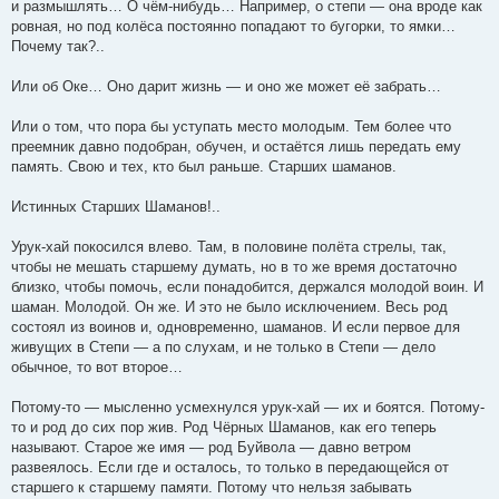
и размышлять… О чём-нибудь… Например, о степи — она вроде как
ровная, но под колёса постоянно попадают то бугорки, то ямки…
Почему так?..
Или об Оке… Оно дарит жизнь — и оно же может её забрать…
Или о том, что пора бы уступать место молодым. Тем более что
преемник давно подобран, обучен, и остаётся лишь передать ему
память. Свою и тех, кто был раньше. Старших шаманов.
Истинных Старших Шаманов!..
Урук-хай покосился влево. Там, в половине полёта стрелы, так,
чтобы не мешать старшему думать, но в то же время достаточно
близко, чтобы помочь, если понадобится, держался молодой воин. И
шаман. Молодой. Он же. И это не было исключением. Весь род
состоял из воинов и, одновременно, шаманов. И если первое для
живущих в Степи — а по слухам, и не только в Степи — дело
обычное, то вот второе…
Потому-то — мысленно усмехнулся урук-хай — их и боятся. Потому-
то и род до сих пор жив. Род Чёрных Шаманов, как его теперь
называют. Старое же имя — род Буйвола — давно ветром
развеялось. Если где и осталось, то только в передающейся от
старшего к старшему памяти. Потому что нельзя забывать