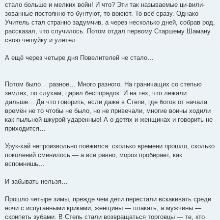
стало больше и мелких войн! И что? Эти так называемые ци-вили-
зованные постоянно то бунтуют, то воюют. То всё сразу. Однако
Учитель стал странно задумчив, а через несколько дней, собрав род,
рассказал, что случилось. Потом отдал первому Старшему Шаману
свою чешуйку и улетел…
А ещё через четыре дня Повелителей не стало…
Потом было… разное… Много разного. На граничащих со степью
землях, по слухам, царил беспорядок. И на тех, что лежали
дальше… Да что говорить, если даже в Степи, где богов от начала
времён не то чтобы не было, но не привечали, многие воины ходили
как пыльной шкурой ударенные! А о детях и женщинах и говорить не
приходится…
Урук-хай непроизвольно поёжился: сколько времени прошло, сколько
поколений сменилось — а всё равно, мороз пробирает, как
вспомнишь…
И забывать нельзя…
Прошло четыре зимы, прежде чем дети перестали вскакивать среди
ночи с испуганными криками, женщины — плакать, а мужчины —
скрипеть зубами. В Степь стали возвращаться торговцы — те, кто