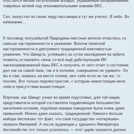
опустился белый летательный аппарат, украшенный изображениями
лавровых ветвей под опознавательными знаками ВКС.
Сел, выпустил из своих недр пассажира и тут же улетел. В небо. Во
избежание...
К посланцу полузабытой Прародины местные жители отнеслись со
смесью настороженности и уважения. Вполне понятной
настороженности и диктуемого традиционной вежливостью
уважения. Что Шмидта, успевшего за сутки нахождения на орбите
планеты установить связь со всё ещё действующим ИИ
законсервированной базы ВКС и получить от него отчёт о состоянии
дел как на самой базе, так и в колонии, совершенно не удивило. Он
бы и сам, окажись на месте хозяев, вел себя если не так же, то
похоже. Вот только подобострастие, с которым нижестоящие вели
себя в присутствии вышестоящих…
Впрочем, как Шмидт узнал во время подготовки, для той нации,
представители которой составляли подавляющее большинство
населения колонии, подобная манера поведения была очень даже
привычной. Можно даже сказать, традиционной. Намного больше
майора беспокоил тот факт, что своё государство «потеряшки»
назвали Империей. А после аудиенции у здешнего Императора
беспокойство это только усилилось — этот царёк оказался далеко