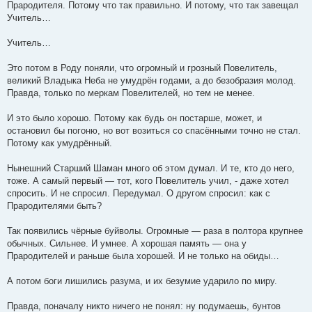
Прародителя. Потому что так правильно. И потому, что так завещал
Учитель…
Учитель…
Это потом в Роду поняли, что огромный и грозный Повелитель,
великий Владыка Неба не умудрён годами, а до безобразия молод.
Правда, только по меркам Повелителей, но тем не менее.
И это было хорошо. Потому как будь он постарше, может, и
остановил бы погоню, но вот возиться со спасёнными точно не стал.
Потому как умудрённый.
Нынешний Старший Шаман много об этом думал. И те, кто до него,
тоже. А самый первый — тот, кого Повелитель учил, - даже хотел
спросить. И не спросил. Передумал. О другом спросил: как с
Прародителями быть?
Так появились чёрные буйволы. Огромные — раза в полтора крупнее
обычных. Сильнее. И умнее. А хорошая память — она у
Прародителей и раньше была хорошей. И не только на обиды…
А потом боги лишились разума, и их безумие ударило по миру.
Правда, поначалу никто ничего не понял: ну подумаешь, бунтов