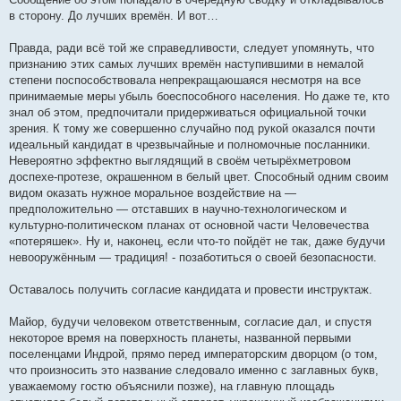
в сторону. До лучших времён. И вот…
Правда, ради всё той же справедливости, следует упомянуть, что
признанию этих самых лучших времён наступившими в немалой
степени поспособствовала непрекращаюшаяся несмотря на все
принимаемые меры убыль боеспособного населения. Но даже те, кто
знал об этом, предпочитали придерживаться официальной точки
зрения. К тому же совершенно случайно под рукой оказался почти
идеальный кандидат в чрезвычайные и полномочные посланники.
Невероятно эффектно выглядящий в своём четырёхметровом
доспехе-протезе, окрашенном в белый цвет. Способный одним своим
видом оказать нужное моральное воздействие на —
предположительно — отставших в научно-технологическом и
культурно-политическом планах от основной части Человечества
«потеряшек». Ну и, наконец, если что-то пойдёт не так, даже будучи
невооружённым — традиция! - позаботиться о своей безопасности.
Оставалось получить согласие кандидата и провести инструктаж.
Майор, будучи человеком ответственным, согласие дал, и спустя
некоторое время на поверхность планеты, названной первыми
поселенцами Индрой, прямо перед императорским дворцом (о том,
что произносить это название следовало именно с заглавных букв,
уважаемому гостю объяснили позже), на главную площадь