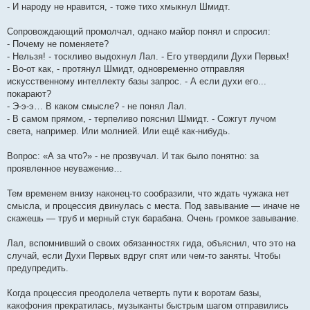
- И народу не нравится, - тоже тихо хмыкнул Шмидт.
Сопровождающий промолчал, однако майор понял и спросил:
- Почему не поменяете?
- Нельзя! - тоскливо выдохнул Лал. - Его утвердили Духи Первых!
- Во-от как, - протянул Шмидт, одновременно отправляя
искусственному интеллекту базы запрос. - А если духи его...
покарают?
- Э-э-э… В каком смысле? - не понял Лал.
- В самом прямом, - терпеливо пояснил Шмидт. - Сожгут лучом
света, например. Или молнией. Или ещё как-нибудь.
Вопрос: «А за что?» - не прозвучал. И так было понятно: за
проявленное неуважение…
Тем временем внизу наконец-то сообразили, что ждать чужака нет
смысла, и процессия двинулась с места. Под завывание — иначе не
скажешь — труб и мерный стук барабана. Очень громкое завывание.
Лал, вспомнивший о своих обязанностях гида, объяснил, что это на
случай, если Духи Первых вдруг спят или чем-то заняты. Чтобы
предупредить.
Когда процессия преодолела четверть пути к воротам базы,
какофония прекратилась, музыканты быстрым шагом отправились