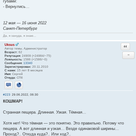
губами:
- Вернулись…
12 мая — 16 июня 2022
Санкт-Петербург
Да, я зануда, я знаю...
Uksus
Ответи
Автор темы, Администратор
Возраст:
62
−
Репутация:
24909 (+24984/−75)
Лояльность:
1586 (+1586/−0)
Сообщения:
13340
Зарегистрирован:
20.11.2010
С нами:
15 лет 8 месяцев
Имя:
Сергей
Откуда:
СПб
Отправить личное сообщение
Сайт
#223
29.06.2022, 06:30
КОШМАР!
Странная пещера. Длинная. Узкая. Тёмная…
Хотя нет! Что тёмная — это понятно. Это правильно. Потому что
пещера. А вот длинная и узкая… Везде одинаковой ширины…
Проход?.. Откуда куда?.. Или ход?..