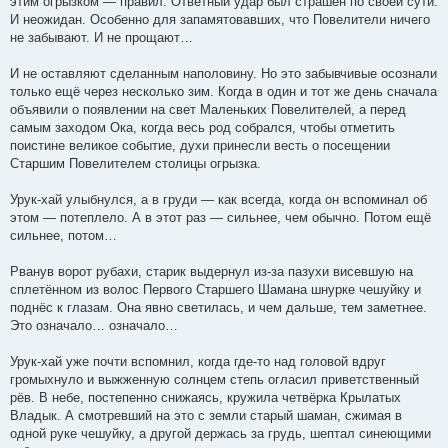
этим огрызком — правил. Ответный удар был страшен по своей сути.
И неожидан. Особенно для запамятовавших, что Повелители ничего
не забывают. И не прощают…
И не оставляют сделанным наполовину. Но это забывчивые осознали
только ещё через несколько зим. Когда в один и тот же день сначала
объявили о появлении на свет Маленьких Повелителей, а перед
самым заходом Ока, когда весь род собрался, чтобы отметить
поистине великое событие, духи принесли весть о посещении
Старшим Повелителем столицы огрызка.
Урук-хай улыбнулся, а в груди — как всегда, когда он вспоминал об
этом — потеплело. А в этот раз — сильнее, чем обычно. Потом ещё
сильнее, потом…
Рванув ворот рубахи, старик выдернул из-за пазухи висевшую на
сплетённом из волос Первого Старшего Шамана шнурке чешуйку и
поднёс к глазам. Она явно светилась, и чем дальше, тем заметнее.
Это означало… означало…
Урук-хай уже почти вспомнил, когда где-то над головой вдруг
громыхнуло и выжженную солнцем степь огласил приветственный
рёв. В небе, постепенно снижаясь, кружила четвёрка Крылатых
Владык. А смотревший на это с земли старый шаман, сжимая в
одной руке чешуйку, а другой держась за грудь, шептал синеющими