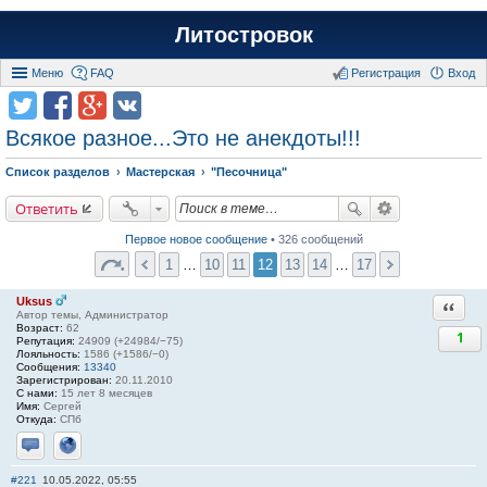
Литостровок
Меню
FAQ
Регистрация
Вход
Всякое разное...Это не анекдоты!!!
Список разделов
Мастерская
"Песочница"
Ответить
Первое новое сообщение
• 326 сообщений
1
…
10
11
12
13
14
…
17
Uksus
Ответи
Автор темы, Администратор
Возраст:
62
1
Репутация:
24909 (+24984/−75)
Лояльность:
1586 (+1586/−0)
Сообщения:
13340
Зарегистрирован:
20.11.2010
С нами:
15 лет 8 месяцев
Имя:
Сергей
Откуда:
СПб
Отправить личное сообщение
Сайт
#221
10.05.2022, 05:55