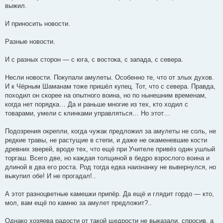
выжил.
И приносить новости.
Разные новости.
И с разных сторон — с юга, с востока, с запада, с севера.
Несли новости. Покупали амулеты. Особенно те, что от злых духов.
И к Чёрным Шаманам тоже пришёл купец. Тот, что с севера. Правда,
походил он скорее на опытного воина, но по нынешним временам,
когда нет порядка… Да и раньше многие из тех, кто ходил с
товарами, умели с клинками управляться… Но этот…
Подозрения окрепли, когда чужак предложил за амулеты не соль, не
редкие травы, не растущие в степи, и даже не окаменевшие кости
древних зверей, вроде тех, что ещё при Учителе привёз один ушлый
торгаш. Всего две, но каждая толщиной в бедро взрослого воина и
длиной в два его роста. Род тогда едва наизнанку не вывернулся, но
выкупил обе! И не прогадал!..
А этот разноцветные камешки припёр. Да ещё и глядит гордо — кто,
мол, вам ещё по камню за амулет предложит?..
Однако хозяева радости от такой щедрости не выказали, спросив, а