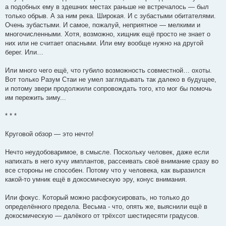
а подобных ему в здешних местах раньше не встречалось — был
только обрыв. А за ним река. Широкая. И с зубастыми обитателями.
Очень зубастыми. И самое, пожалуй, неприятное — мелкими и
многочисленными. Хотя, возможно, хищник ещё просто не знает о
них или не считает опасными. Или ему вообще нужно на другой
берег. Или…
Или много чего ещё, что губило возможность совместной… охоты.
Вот только Разум Стаи не умел заглядывать так далеко в будущее,
и потому звери продолжили сопровождать того, кто мог бы помочь
им пережить зиму...
* * *
Круговой обзор — это нечто!
Нечто неудобоваримое, в смысле. Поскольку человек, даже если
напихать в него кучу имплантов, рассеивать своё внимание сразу во
все стороны не способен. Потому что у человека, как выразился
какой-то умник ещё в докосмическую эру, конус внимания.
Или фокус. Который можно расфокусировать, но только до
определённого предела. Весьма - что, опять же, выяснили ещё в
докосмическую — далёкого от трёхсот шестидесяти градусов.