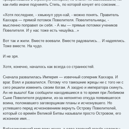
как-либо иначе подчинять Степь, по которой кочует его союзник…
«Хотя последнее, - хмыкнул урук-хай, - можно понять. Правитель
Каххара — прямой потомок Повелителя. Повелительницы, -
мысленно поправил он себя. - А мы — прямые потомки учеников
Повелителя. И у нас тоже есть чешуйка...»
Вот так и жили. Вместе воевали. Вместе радовались… И надеялись.
Тоже вместе. На чудо.
И не зря.
Хотя, конечно, началось как всегда со странностей.
Сначала развалилась Империя — извечный соперник Каххара. И
враг. Взял и развалился. Потому что тамошние жрецы ни с того ни с
сего решили изменить своим богам. А заодно и императора скинуть.
Ан не вышло! Как сообщили находившиеся в то время при Любимом
Сыне Повелителя родовичи, из-за непонятно откуда появившегося
воина, поломавшего заговорщикам планы и исчезнувшего. Но
успевшего перед исчезновением вернуть Острову Повелителей,
который со времён Великой Битвы называли просто Островом, его
исконное имя...
Взбаламутивший мир воин исчез, а едва тлевший огонёк надежды