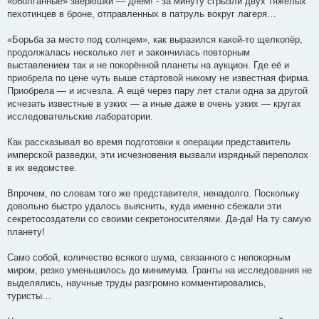
«оболганные» зверюшки — днём! - за минуту сгрызли двух тяжелых
пехотинцев в броне, отправленных в патруль вокруг лагеря…
«Борьба за место под солнцем», как выразился какой-то щелкопёр,
продолжалась несколько лет и закончилась повторным
выставлением так и не покорённой планеты на аукцион. Где её и
приобрела по цене чуть выше стартовой никому не известная фирма.
Приобрела — и исчезла. А ещё через пару лет стали одна за другой
исчезать известные в узких — а иные даже в очень узких — кругах
исследовательские лаборатории.
Как рассказывал во время подготовки к операции представитель
имперской разведки, эти исчезновения вызвали изрядный переполох
в их ведомстве.
Впрочем, по словам того же представителя, ненадолго. Поскольку
довольно быстро удалось выяснить, куда именно сбежали эти
секретосоздатели со своими секретоносителями. Да-да! На ту самую
планету!
Само собой, количество всякого шума, связанного с непокорным
миром, резко уменьшилось до минимума. Гранты на исследования не
выделялись, научные труды разгромно комментировались,
туристы…