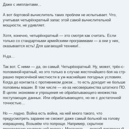
Даже с имплантами…
А вот бортовой вычислитель таких проблем не испытывает. Что,
учитывая четырёхкратный запас этой самой вычислительной
мощности, не удивляет.
Хотя, конечно, четырёхкратный — это смотря как считать. Если
только со стандартными армейскими программами — а они у них,
оказывается есть! Для шагающей техники!..
Н-да…
Так вот. С ними — да, он самый. Четырёхкратный. Ну, может, трёх-с-
половиной-кратный, но это только в случае жесточайшего боя на стр-
рашно пересечёной местности в уж-жаснейших погодных условиях.
Когда до контакта с противником доезж… то есть доходит не больше
половины машин. В том числе — из-за несовершенства штатного ПО.
В целях экономии и упрощения не обрабатывающего множества
поступающих данных. Или обрабатывающего, но не с достаточной
точностью…
Но — ладно. Война есть война, на ней много такого, что
предусмотреть заранее не сможет даже самый больной на голову
извращенец. Возьмём что попроще. Например, скрытное
преодоление контрольной полосы. Местность — редкий лиственный