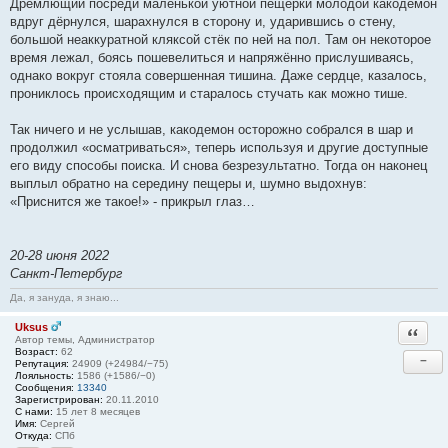
Дремлющий посреди маленькой уютной пещерки молодой какодемон
вдруг дёрнулся, шарахнулся в сторону и, ударившись о стену,
большой неаккуратной кляксой стёк по ней на пол. Там он некоторое
время лежал, боясь пошевелиться и напряжённо прислушиваясь,
однако вокруг стояла совершенная тишина. Даже сердце, казалось,
прониклось происходящим и старалось стучать как можно тише.
Так ничего и не услышав, какодемон осторожно собрался в шар и
продолжил «осматриваться», теперь используя и другие доступные
его виду способы поиска. И снова безрезультатно. Тогда он наконец
выплыл обратно на середину пещеры и, шумно выдохнув:
«Приснится же такое!» - прикрыл глаз…
20-28 июня 2022
Санкт-Петербург
Да, я зануда, я знаю...
Uksus
Ответи
Автор темы, Администратор
Возраст:
62
−
Репутация:
24909 (+24984/−75)
Лояльность:
1586 (+1586/−0)
Сообщения:
13340
Зарегистрирован:
20.11.2010
С нами:
15 лет 8 месяцев
Имя:
Сергей
Откуда:
СПб