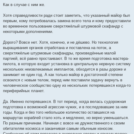
Как в случае с ним же.
Хотя справедливости ради стоит заметить, что указанный майор был
первым, кому потребовалась замена всего тела и кому предоставили
во временное пользование сверхтяжёлый штурмовой скафандр с
некоторыми дополнениями.
Дорого? Вовсе нет. Хотя, конечно, и не дёшево. Но технология
выращивания органов отработана и поставлена на поток, а
сверхтяжёлые штурмовые скафандры, произведённые малой
партией, всё равно простаивают. В то же время подготовка мастера-
пилота, в которую входит установка в центральную нервную систему
нескольких неизвлекаемых имплантов, обходится в разы дороже и
занимает не один год. А как только майор в достаточной степени
освоился с новым телом, перед ним поставили задачу вернуть в
человеческое сообщество одну из нескольких потерявшихся когда-то
периферийных планет.
Да. Именно потерявшихся. В тот период, когда велась судорожная
подготовка к возможной агрессии чужих, и в последовавшие за ним
годы. Когда и без того небольшое количество оставшихся на
маршрутах кораблей стало хоть и медленно, но верно уменьшаться.
По разным причинам. Начиная с вовсе не дружественного к своим
обитателям космоса и заканчивая самым обычным износом.
Сообщение об этом попадало в очередную сводку и откладывалось