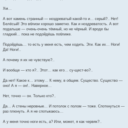
Хм…
А вот камень странный — ноздреватый какой-то и… серый?.. Нет!
Белёсый! Это вблизи хорошо заметно. Как и ноздреватость. А вот
подальше — очень-очень тёмный, но не чёрный. И вроде бы
гладкий… пока не подойдёшь поближе.
Подойдёшь… то есть у меня есть, чем ходить. Эти. Как их… Ноги!
Да! Ноги!..
А почему я их не чувствую?..
И вообще — кто я?.. Этот… как его… су-щест-во?..
Да нет! Какое к… этому… К нему, в общем. Существо. Существо —
оно! А я — он!.. Наверное…
Нет, точно — он. Только кто?..
Да… А стены неровные… И потолок с полом — тоже. Споткнуться —
раз плюнуть. А я не спотыкаюсь…
А у меня точно ноги есть, а? Или, может, я как червяк?..