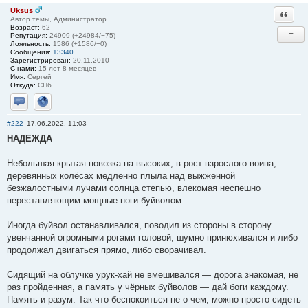
Uksus
Ответи
Автор темы, Администратор
Возраст:
62
−
Репутация:
24909 (+24984/−75)
Лояльность:
1586 (+1586/−0)
Сообщения:
13340
Зарегистрирован:
20.11.2010
С нами:
15 лет 8 месяцев
Имя:
Сергей
Откуда:
СПб
Отправить личное сообщение
Сайт
#222
17.06.2022, 11:03
НАДЕЖДА
Небольшая крытая повозка на высоких, в рост взрослого воина,
деревянных колёсах медленно плыла над выжженной
безжалостными лучами солнца степью, влекомая неспешно
переставляющим мощные ноги буйволом.
Иногда буйвол останавливался, поводил из стороны в сторону
увенчанной огромными рогами головой, шумно принюхивался и либо
продолжал двигаться прямо, либо сворачивал.
Сидящий на облучке урук-хай не вмешивался — дорога знакомая, не
раз пройденная, а память у чёрных буйволов — дай боги каждому.
Память и разум. Так что беспокоиться не о чем, можно просто сидеть