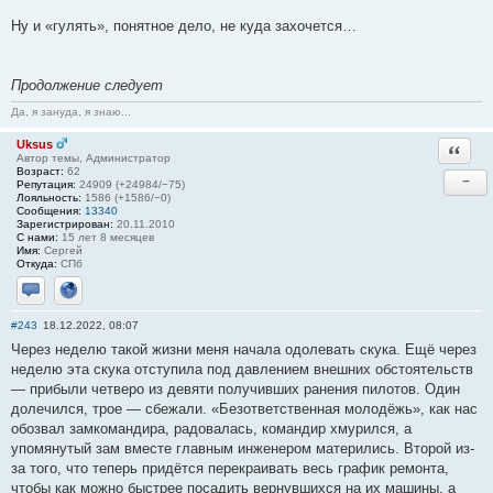
Ну и «гулять», понятное дело, не куда захочется…
Продолжение следует
Да, я зануда, я знаю...
Uksus
Ответи
Автор темы, Администратор
Возраст:
62
−
Репутация:
24909 (+24984/−75)
Лояльность:
1586 (+1586/−0)
Сообщения:
13340
Зарегистрирован:
20.11.2010
С нами:
15 лет 8 месяцев
Имя:
Сергей
Откуда:
СПб
Отправить личное сообщение
Сайт
#243
18.12.2022, 08:07
Через неделю такой жизни меня начала одолевать скука. Ещё через
неделю эта скука отступила под давлением внешних обстоятельств
— прибыли четверо из девяти получивших ранения пилотов. Один
долечился, трое — сбежали. «Безответственная молодёжь», как нас
обозвал замкомандира, радовалась, командир хмурился, а
упомянутый зам вместе главным инженером матерились. Второй из-
за того, что теперь придётся перекраивать весь график ремонта,
чтобы как можно быстрее посадить вернувшихся на их машины, а