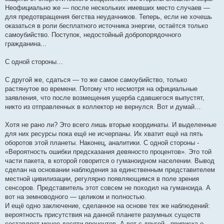
Неофициально же — после нескольких имевших место случаев —
для предотвращения бегства неудачников. Теперь, если не хочешь
оказаться в роли бесплатного источника энергии, остаётся только
самоубийство. Поступок, недостойный добропорядочного
гражданина...
С одной стороны…
С другой же, сдаться — то же самое самоубийство, только
растянутое во времени. Потому что несмотря на официальные
заявления, что после возмещения ущерба сдавшегося выпустят,
никто из отправленных в коллектор не вернулся. Вот и думай…
Хотя не рано ли? Это всего лишь вторые координаты. И выделенные
для них ресурсы пока ещё не исчерпаны. Их хватит ещё на пять
оборотов этой планеты. Наконец, аналитики. С одной стороны -
«Вероятность ошибки предсказания девяносто процентов». Это той
части пакета, в которой говорится о гуманоидном населении. Вывод
сделан на основании наблюдения за единственным представителем
местной цивилизации, регулярно появляющимся в поле зрения
сенсоров. Представитель этот совсем не походил на гуманоида. А
вот на земноводного — целиком и полностью.
И ещё одно заключение, сделанное на основе тех же наблюдений:
вероятность присутствия на данной планете разумных существ
составляет менее десяти процентов. А вот с другой - приписка о