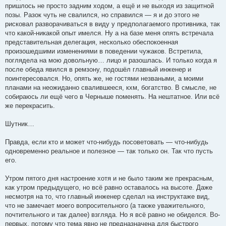
пришлось не просто задним ходом, а ещё и не выходя из защитной
позы. Разок чуть не свалился, но справился — я и до этого не
рисковал разворачиваться в виду у предполагаемого противника, так
что какой-никакой опыт имелся. Ну а на базе меня опять встречала
представительная делегация, несколько обеспокоенная
произошедшими изменениями в поведении чужаков. Встретила,
поглядела на мою довольную… лицо и разошлась. И только когда я
после обеда явился в ремзону, подошёл главный инженер и
поинтересовался. Но, опять же, не гостями незваными, а моими
планами на неожиданно свалившееся, кхм, богатство. В смысле, не
собираюсь ли ещё чего в Черныше поменять. На нештатное. Или всё
же перекрасить.
Шутник…
Правда, еcли кто и может что-нибудь посоветовать — что-нибудь
одновременно реальное и полезное — так только он. Так что пусть
его.
Утром пятого дня настроение хотя и не было таким же прекрасным,
как утром предыдущего, но всё равно оставалось на высоте. Даже
несмотря на то, что главный инженер сделал на инструктаже вид,
что не замечает моего вопросительного (а также уважительного,
почтительного и так далее) взгляда. Но я всё равно не обиделся. Во-
первых, потому что тема явно не предназначена для быстрого