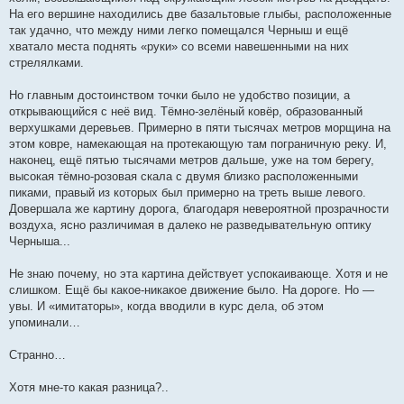
На его вершине находились две базальтовые глыбы, расположенные
так удачно, что между ними легко помещался Черныш и ещё
хватало места поднять «руки» со всеми навешенными на них
стрелялками.
Но главным достоинством точки было не удобство позиции, а
открывающийся с неё вид. Тёмно-зелёный ковёр, образованный
верхушками деревьев. Примерно в пяти тысячах метров морщина на
этом ковре, намекающая на протекающую там пограничную реку. И,
наконец, ещё пятью тысячами метров дальше, уже на том берегу,
высокая тёмно-розовая скала с двумя близко расположенными
пиками, правый из которых был примерно на треть выше левого.
Довершала же картину дорога, благодаря невероятной прозрачности
воздуха, ясно различимая в далеко не разведывательную оптику
Черныша...
Не знаю почему, но эта картина действует успокаивающе. Хотя и не
слишком. Ещё бы какое-никакое движение было. На дороге. Но —
увы. И «имитаторы», когда вводили в курс дела, об этом
упоминали…
Странно…
Хотя мне-то какая разница?..