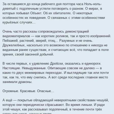
За оставшиеся до конца рабочего дня полтора часа Ноль-ноль-
девятый с подопечным успели поговорить о разном. О мирах, в
которых побывал Объект. Об их обитателях. О некоторых
особенностях их поведения. О связанных с этими особенностями
курьёзных случаях…
Очень часто рассказы сопровождались демонстрацией
видеоматериалов — как коротких роликов, так и просто изображений.
Пейзажей, растений, зверей, птиц… Разумных и не очень.
Дружелюбных, насколько это возможно по отношению к никогда не
виданным ранее существам, и считающих всё, что попадает в поле
зрения, своей законной добычей.
В числе первых, к удивлению Дробски, оказались и единороги.
Настоящие. Невыдуманные. Обитающие совсем не далеко — в
каких-то двух межмировых переходах. И выглядящие так или почти
так, как те, что ему снились. А вот среди последних главное место
занимали драконы.
Огромные. Красивые. Опасные…
А ещё — покрытые обладающей невероятными свойствами чешуёй,
которую они периодически сбрасывают. Во время линьки. И ради
этой чешуи, как рассказывал подопечный, в течение почти трёх
сотен лет шесть научных групп…