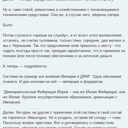
Ну и, само собой, ремонтники и хозяйственники с полагающимися
техническими средствами. Они же, в случае чего, оборона лагеря.
Было.
Потом случился «призыв на службу», и от всего этого великолепия
остались, не считая тыловиков, только тяжи, середняк, два мелких и
мы с Чернышом. Так что предложение вояк пришлось к месту - что
сидеть полгода просто так, проедая заработанное, что в гарнизоне на
полном (или почти полном) обеспечении и за неплохие деньги.
А теперь — подробности.
Система на границе зон влияния Империи и ДФМ*. Одна обитаемая
планета. И две колонии на ней — имперцев и федератов.
*Демократическая Федерация Миров -- она же Малая Федерация, она
же Малая. Крупное государственное образование, граничащее с
Империей.
Далее. Ни одни, ни другие с принятием этой системы в свой состав
не торопятся. Невыгодно. Но и уходить, оставив её соседу — тоже.
Поскольку вопрос престижа. Вот и договорились о совместном
владении, обставив это рядом условий. Одним из которых стало