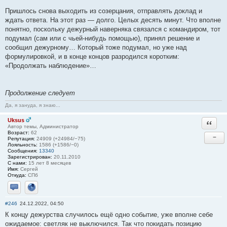
Пришлось снова выходить из созерцания, отправлять доклад и
ждать ответа. На этот раз — долго. Целых десять минут. Что вполне
понятно, поскольку дежурный наверняка связался с командиром, тот
подумал (сам или с чьей-нибудь помощью), принял решение и
сообщил дежурному… Который тоже подумал, но уже над
формулировкой, и в конце концов разродился коротким:
«Продолжать наблюдение»…
Продолжение следует
Да, я зануда, я знаю...
Uksus
Ответи
Автор темы, Администратор
Возраст:
62
−
Репутация:
24909 (+24984/−75)
Лояльность:
1586 (+1586/−0)
Сообщения:
13340
Зарегистрирован:
20.11.2010
С нами:
15 лет 8 месяцев
Имя:
Сергей
Откуда:
СПб
Отправить личное сообщение
Сайт
#246
24.12.2022, 04:50
К концу дежурства случилось ещё одно событие, уже вполне себе
ожидаемое: светляк не выключился. Так что покидать позицию