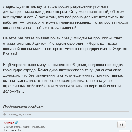
Ладно, шутить так шутить. Запросил разрешение уточнить
дистанцию лазерным дальномером. Он у меня нештатный, об этом
вся группа знает. А вот о том, что всё равно дальше пяти тысяч не
работает — только я и, может, главный инженер. Но запрос выглядит
вполне логично — объект-то за границей!..
На этот раз ответ пришёл почти сразу, минуты не прошло: «Ответ
отрицательный. Ждите». И следом ещё один: «Черныш, - даже
позывной вспомнили, - повторяю. Ничего не предпринимать. Ждите».
Вот так!
Ещё через четыре минуты пришло сообщение, подписанное кодом
командира отряда. Командира интересовала текущая обстановка.
Доложил, что без изменений, и спустя ещё минуту получил приказ
оставаться на месте, ничего не предпринимать, но в случае
агрессивных действий с той стороны отойти на обратный склон и
доложить…
Продолжение следует
Да, я зануда, я знаю...
Uksus
Ответи
Автор темы, Администратор
Возраст:
62