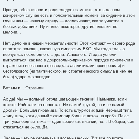
Правда, объективности ради следует заметить, что в данном
конкретном случае есть и положительный момент: за сидение в этой
глуши нам — нашему отряду — доплачивают, как за участие в
боевых действиях. Ну и плюс некоторые другие плюшки, по
мелочи…
Нет, дело не в нашей меркантильности! Этот контракт — своего рода
оплата за помощь, оказанную имперским ВКС. Мы тогда только
вернулись после одного… дела. Успешного. И едва успели
выгрузиться, как нас в добровольно-приказном порядке привлекли к
отражению внезапного (разведка с аналитиками проворонили) и
бестолкового (ни тактического, ни стратегического смысла в нём не
было) удара механоидов.
Вот мы и… Отразили.
Ах да! Мы — вольный отряд шагающей техники! Наёмники, если
хотите. Работаем на планетах. Не самый крутой, но и не самый
дохлый. Большая пирамида. То есть штурмовик (мой Черныш) типа
«лягушка», хотя данный экземпляр больше похож на краба. Плюс
три гуманоидных тяжа — один вроде как лишний, но… В общем, сил
отказаться не было. Да.
Далее — четыре середняка и восемь мелких. Тут всё по штату.