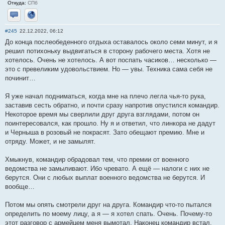
Откуда:
СПб
Отправить личное сообщение
Сайт
#245
22.12.2022, 06:12
До конца послеобеденного отдыха оставалось около семи минут, и я
решил потихоньку выдвигаться в сторону рабочего места. Хотя не
хотелось. Очень не хотелось. А вот поспать часиков… несколько —
это с превеликим удовольствием. Но — увы. Техника сама себя не
починит…
Я уже начал подниматься, когда мне на плечо легла чья-то рука,
заставив сесть обратно, и почти сразу напротив опустился командир.
Некоторое время мы сверлили друг друга взглядами, потом он
поинтересовался, как прошло. Ну я и ответил, что линкора не дадут
и Черныша в розовый не покрасят. Зато обещают премию. Мне и
отряду. Может, и не замылят.
Хмыкнув, командир обрадовал тем, что премии от военного
ведомства не замыливают. Ибо чревато. А ещё — налоги с них не
берутся. Они с любых выплат военного ведомства не берутся. И
вообще…
Потом мы опять смотрели друг на друга. Командир что-то пытался
определить по моему лицу, а я — я хотел спать. Очень. Почему-то
этот разговор с армейцем меня вымотал. Наконец командир встал,