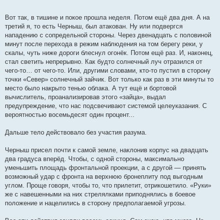
Вот так, в тишине и покое прошла неделя. Потом ещё два дня. А на
третий я, то есть Черныш, был атакован. Ну или подвергся
нападению с сопредельной стороны. Через двенадцать с половиной
минут после перехода в режим наблюдения на том берегу реки, у
скалы, чуть ниже дороги блеснул огонёк. Потом ещё раз. И, наконец,
стал светить непрерывно. Как будто солнечный луч отразился от
чего-то… от чего-то. Или, другими словами, кто-то пустил в сторону
точки «Север» солнечный зайчик. Вот только как раз в эти минуты то
место было накрыто тенью облака. А тут ещё и бортовой
вычислитель, проанализировав этого «зайца», выдал
предупреждение, что нас подсвечивают системой целеуказания. С
вероятностью восемьдесят один процент...
Дальше тело действовало без участия разума.
Черныш присел почти к самой земле, наклонив корпус на двадцать
два градуса вперёд. Чтобы, с одной стороны, максимально
уменьшить площадь фронтальной проекции, а с другой — принять
возможный удар с фронта на верхнюю бронеплиту под выгодным
углом. Проще говоря, чтобы то, что прилетит, отрикошетило. «Руки»
же с навешенными на них стрелялками приподнялись в боевое
положение и нацелились в сторону предполагаемой угрозы.