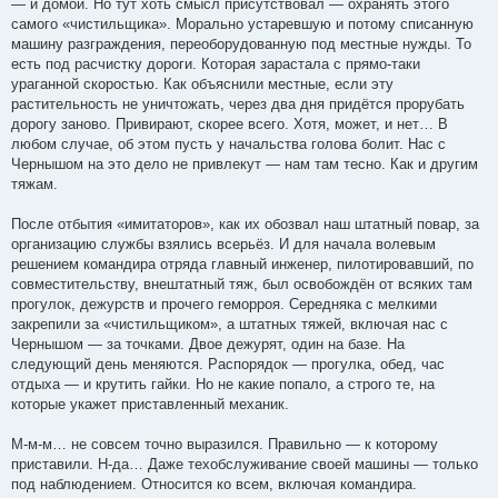
— и домой. Но тут хоть смысл присутствовал — охранять этого
самого «чистильщика». Морально устаревшую и потому списанную
машину разграждения, переоборудованную под местные нужды. То
есть под расчистку дороги. Которая зарастала с прямо-таки
ураганной скоростью. Как объяснили местные, если эту
растительность не уничтожать, через два дня придётся прорубать
дорогу заново. Привирают, скорее всего. Хотя, может, и нет… В
любом случае, об этом пусть у начальства голова болит. Нас с
Чернышом на это дело не привлекут — нам там тесно. Как и другим
тяжам.
После отбытия «имитаторов», как их обозвал наш штатный повар, за
организацию службы взялись всерьёз. И для начала волевым
решением командира отряда главный инженер, пилотировавший, по
совместительству, внештатный тяж, был освобождён от всяких там
прогулок, дежурств и прочего геморроя. Середняка с мелкими
закрепили за «чистильщиком», а штатных тяжей, включая нас с
Чернышом — за точками. Двое дежурят, один на базе. На
следующий день меняются. Распорядок — прогулка, обед, час
отдыха — и крутить гайки. Но не какие попало, а строго те, на
которые укажет приставленный механик.
М-м-м… не совсем точно выразился. Правильно — к которому
приставили. Н-да… Даже техобслуживание своей машины — только
под наблюдением. Относится ко всем, включая командира.