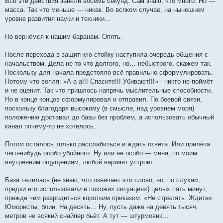
Все эти действия заняли восемь секунд. Сам знаю, что много. Но —
масса. Так что меньше — никак. Во всяком случае, на нынешнем
уровне развития науки и техники…
Но вернёмся к нашим баранам. Опять.
После перехода в защитную стойку наступила очередь общения с
начальством. Дела не то что долгого, но… небыстрого, скажем так.
Поскольку для начала предстояло всё правильно сформулировать.
Потому что вопля: «А-а-а!!! Спасите!!! Убивают!!!» - никто не поймёт
и не оценит. Так что пришлось напрячь мыслительные способности.
Но в конце концов сформулировал и отправил. По боевой связи,
поскольку благодаря высокому (в смысле, над уровнем моря)
положению доставал до базы без проблем, а использовать обычный
канал почему-то не хотелось.
Потом осталось только расслабиться и ждать ответа. Или прилёта
чего-нибудь особо убойного. Ну или не особо — меня, по моим
внутренним ощущениям, любой вариант устроит...
База телилась (не знаю, что означает это слово, но, по слухам,
предки его использовали в похожих ситуациях) целых пять минут,
прежде чем разродиться коротким приказом: «Не стрелять. Ждите».
Юмористы, блин. На десять… Ну, пусть даже на девять тысяч
метров не всякий снайпер бьёт. А тут — штурмовик…