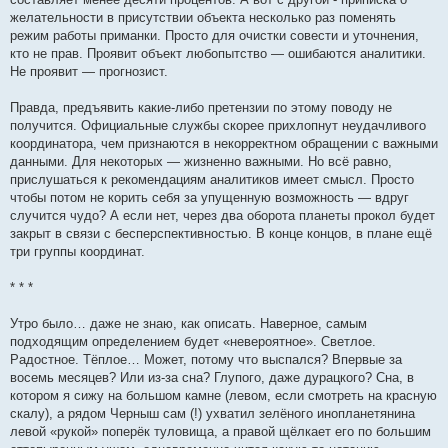
желательности в присутствии объекта несколько раз поменять
режим работы приманки. Просто для очистки совести и уточнения,
кто не прав. Проявит объект любопытство — ошибаются аналитики.
Не проявит — прогнозист.
Правда, предъявить какие-либо претензии по этому поводу не
получится. Официальные службы скорее прихлопнут неудачливого
координатора, чем признаются в некорректном обращении с важными
данными. Для некоторых — жизненно важными. Но всё равно,
прислушаться к рекомендациям аналитиков имеет смысл. Просто
чтобы потом не корить себя за упущенную возможность — вдруг
случится чудо? А если нет, через два оборота планеты прокол будет
закрыт в связи с бесперспективностью. В конце концов, в плане ещё
три группы координат.
* * *
Утро было… даже не знаю, как описать. Наверное, самым
подходящим определением будет «невероятное». Светлое.
Радостное. Тёплое… Может, потому что выспался? Впервые за
восемь месяцев? Или из-за сна? Глупого, даже дурацкого? Сна, в
котором я сижу на большом камне (левом, если смотреть на красную
скалу), а рядом Черныш сам (!) ухватил зелёного инопланетянина
левой «рукой» поперёк туловища, а правой щёлкает его по большим