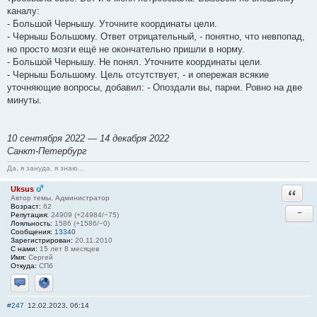
каналу:
- Большой Чернышу. Уточните координаты цели.
- Черныш Большому. Ответ отрицательный, - понятно, что невпопад,
но просто мозги ещё не окончательно пришли в норму.
- Большой Чернышу. Не понял. Уточните координаты цели.
- Черныш Большому. Цель отсутствует, - и опережая всякие
уточняющие вопросы, добавил: - Опоздали вы, парни. Ровно на две
минуты.
10 сентября 2022 — 14 декабря 2022
Санкт-Петербург
Да, я зануда, я знаю...
Uksus
Ответи
Автор темы, Администратор
Возраст:
62
−
Репутация:
24909 (+24984/−75)
Лояльность:
1586 (+1586/−0)
Сообщения:
13340
Зарегистрирован:
20.11.2010
С нами:
15 лет 8 месяцев
Имя:
Сергей
Откуда:
СПб
Отправить личное сообщение
Сайт
#247
12.02.2023, 06:14