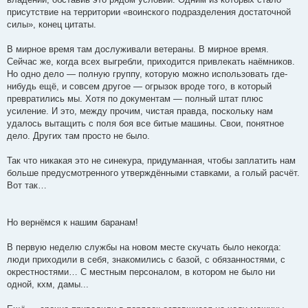
присутствие на территории «воинского подразделения достаточной
силы», конец цитаты.
В мирное время там дослуживали ветераны. В мирное время.
Сейчас же, когда всех выгребли, приходится привлекать наёмников.
Но одно дело — полную группу, которую можно использовать где-
нибудь ещё, и совсем другое — огрызок вроде того, в который
превратились мы. Хотя по документам — полный штат плюс
усиление. И это, между прочим, чистая правда, поскольку нам
удалось вытащить с поля боя все битые машины. Свои, понятное
дело. Других там просто не было.
Так что никакая это не синекура, придуманная, чтобы заплатить нам
больше предусмотренного утверждёнными ставками, а голый расчёт.
Вот так…
Но вернёмся к нашим баранам!
В первую неделю службы на новом месте скучать было некогда:
люди приходили в себя, знакомились с базой, с обязанностями, с
окрестностями… С местным персоналом, в котором не было ни
одной, кхм, дамы...