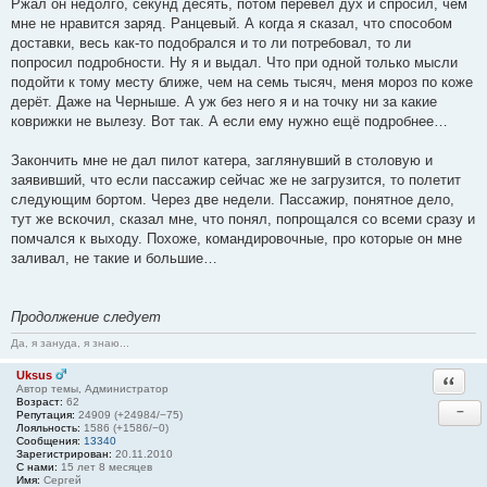
Ржал он недолго, секунд десять, потом перевёл дух и спросил, чем
мне не нравится заряд. Ранцевый. А когда я сказал, что способом
доставки, весь как-то подобрался и то ли потребовал, то ли
попросил подробности. Ну я и выдал. Что при одной только мысли
подойти к тому месту ближе, чем на семь тысяч, меня мороз по коже
дерёт. Даже на Черныше. А уж без него я и на точку ни за какие
коврижки не вылезу. Вот так. А если ему нужно ещё подробнее…
Закончить мне не дал пилот катера, заглянувший в столовую и
заявивший, что если пассажир сейчас же не загрузится, то полетит
следующим бортом. Через две недели. Пассажир, понятное дело,
тут же вскочил, сказал мне, что понял, попрощался со всеми сразу и
помчался к выходу. Похоже, командировочные, про которые он мне
заливал, не такие и большие…
Продолжение следует
Да, я зануда, я знаю...
Uksus
Ответи
Автор темы, Администратор
Возраст:
62
−
Репутация:
24909 (+24984/−75)
Лояльность:
1586 (+1586/−0)
Сообщения:
13340
Зарегистрирован:
20.11.2010
С нами:
15 лет 8 месяцев
Имя:
Сергей