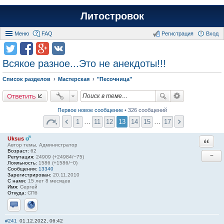
Литостровок
Меню
FAQ
Регистрация
Вход
Всякое разное...Это не анекдоты!!!
Список разделов
Мастерская
"Песочница"
Ответить
Первое новое сообщение
• 326 сообщений
1
…
11
12
13
14
15
…
17
Uksus
Ответи
Автор темы, Администратор
Возраст:
62
−
Репутация:
24909 (+24984/−75)
Лояльность:
1586 (+1586/−0)
Сообщения:
13340
Зарегистрирован:
20.11.2010
С нами:
15 лет 8 месяцев
Имя:
Сергей
Откуда:
СПб
Отправить личное сообщение
Сайт
#241
01.12.2022, 06:42