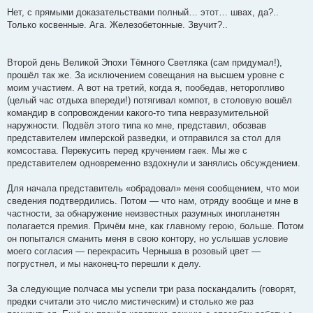
Нет, с прямыми доказательствами полный… этот… швах, да?..
Только косвенные. Ага. Железобетонные. Звучит?..
Второй день Великой Эпохи Тёмного Светляка (сам придумал!),
прошёл так же. За исключением совещания на высшем уровне с
моим участием. А вот на третий, когда я, пообедав, неторопливо
(целый час отдыха впереди!) потягивал компот, в столовую вошёл
командир в сопровождении какого-то типа невразумительной
наружности. Подвёл этого типа ко мне, представил, обозвав
представителем имперской разведки, и отправился за стол для
комсостава. Перекусить перед кручением гаек. Мы же с
представителем одновременно вздохнули и занялись обсуждением.
Для начала представитель «обрадовал» меня сообщением, что мои
сведения подтвердились. Потом — что нам, отряду вообще и мне в
частности, за обнаружение неизвестных разумных инопланетян
полагается премия. Причём мне, как главному герою, больше. Потом
он попытался сманить меня в свою контору, но услышав условие
моего согласия — перекрасить Черныша в розовый цвет —
погрустнел, и мы наконец-то перешли к делу.
За следующие полчаса мы успели три раза поскандалить (говорят,
предки считали это число мистическим) и столько же раз