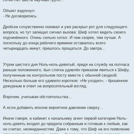
Объект вздохнул:
- Не договорились.
Дробски сочувственно покивал и уже раскрыл рот для следующего
вопроса, но тут запищал сигнал вызова: Шеф хотел видеть своего
подчинённого. Очень сильно хотел. И чем скорее, тем лучше. А
поскольку до конца рабочего времени оставалось всего
четырнадцать минут, пришлось прощаться. До завтра...
Утром шестого дня Ноль-ноль-девятый, придя на службу на полчаса
раньше положенного, был слегка удивлён приказом явиться к Шефу,
полученным на контрольном посту вместе с обычной сводкой.
Несколько больше его удивило короткое: «Не уходил», - брошенное
дежурным в ответ на вопросительный взгляд.
Впрочем, учитывая обстоятельства…
А если добавить вполне вероятное давление сверху…
Иначе говоря, в кабинет к начальнику агент первой категории Ноль-
ноль-девять входил до предела собранным и готовым к любым, как
он считал, неожиданностям. Даже к тому, что Шеф на его появление