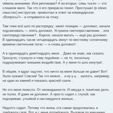
обмена мнениями. Или репликами? А во-вторых, семь тысяч — это
слишком мало. Так что я его прекрасно понял. Прослушал (в обоих
смыслах) инструктаж, промолчал в ответ на командирское:
«Вопросы?» - и отправился на точку.
Там тоже всё шло по распорядку: занял позицию — доложил, начали
подсвечивать — опять доложил. Устроили светопреставление… или
светопредставление?.. Короче, начали мигать — ещё раз доложил.
В одиннадцать часов четырнадцать минут по местному солнечному
времени светильник погас — и снова доложил!..
А в одиннадцать девятнадцать меня… Даже не знаю, как сказать.
Грохнуло, стукнуло и тому подобное — не то, поскольку
подразумевают внешнее воздействие. А у меня-то шло изнутри!..
В общем, я вдруг ощутил, что ничто на меня больше не давит! Вот!
Ушли чужаки! Совсем! Так что можно… н-ну-у-у… залезть, например,
на один из камней и показать красной скале…
Но это меня понесло. От неожиданности. И никуда я, понятное дело,
не полез. И даже не доложил. А просто сидел с глупой, как
подозреваю, улыбкой и наслаждался жизнью...
Недолго сидел. Потому что жизнь эта самая продолжалась и
требовала своё. Вот и с меня потребовала. Вызовом по внешнему