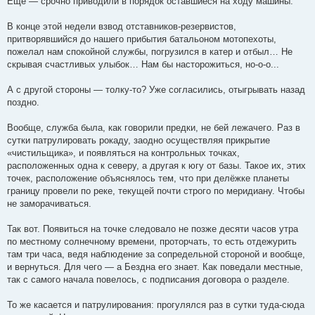
Ещё — срочно приводили в порядок оставшиеся на ходу машины.
В конце этой недели взвод отставников-резервистов,
притворявшийся до нашего прибытия батальоном мотопехоты,
пожелал нам спокойной службы, погрузился в катер и отбыл… Не
скрывая счастливых улыбок… Нам бы насторожиться, но-о-о...
А с другой стороны — толку-то? Уже согласились, отыгрывать назад
поздно.
Вообще, служба была, как говорили предки, не бей лежачего. Раз в
сутки патрулировать рокаду, заодно осуществляя прикрытие
«чистильщика», и появляться на контрольных точках,
расположенных одна к северу, а другая к югу от базы. Такое их, этих
точек, расположение объяснялось тем, что при делёжке планеты
границу провели по реке, текущей почти строго по меридиану. Чтобы
не заморачиваться.
Так вот. Появиться на точке следовало не позже десяти часов утра
по местному солнечному времени, проторчать, то есть отдежурить
там три часа, ведя наблюдение за сопредельной стороной и вообще,
и вернуться. Для чего — а Бездна его знает. Как поведали местные,
так с самого начала повелось, с подписания договора о разделе.
То же касается и патрулирования: прогулялся раз в сутки туда-сюда