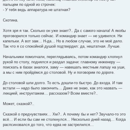
пальцем по одной из строчек:
- У тебя ведь аппаратура не штатная?
Скотина.
Хотя зря я так. Сколько он уже знает?.. Да с самого начала! А якобы
проговорился только сейчас. И командир знает — не удивился. Ни
капельки. А вот зам… Н-да… Но в любом случае, это не моё дело.
Так что я со спокойной душой подтвердил: да, нештатная. Лучше.
Начальники помолчали, переглядываясь, потом командир хлопнул
рукой по столу, поднялся и раздал задачи: главному инженеру —
поискать в базах аналоги, заму — навешать местным лапшу на уши,
а мы с ним пройдёмся до столовой. Ну и поговорим по дороге.
До столовой шли долго. То есть дошли-то быстро. До входа. И там
встали — надо было закончить… Даже не знаю, как это назвать —
лекцией, инструктажем… рассказом? Всем вместе?..
Может, сказкой?..
Сказкой о предчувствиях… Хм?.. А почему бы и нет? Звучало-то это
всё… И если бы сам не столкнулся… Несколько дней назад… Когда
распсиховался до того, что едва не застрелился…