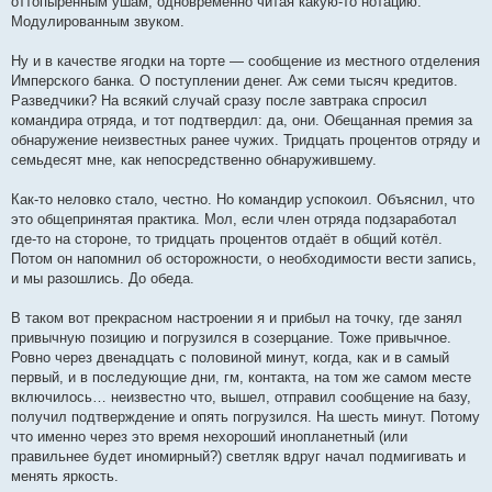
оттопыренным ушам, одновременно читая какую-то нотацию.
Модулированным звуком.
Ну и в качестве ягодки на торте — сообщение из местного отделения
Имперского банка. О поступлении денег. Аж семи тысяч кредитов.
Разведчики? На всякий случай сразу после завтрака спросил
командира отряда, и тот подтвердил: да, они. Обещанная премия за
обнаружение неизвестных ранее чужих. Тридцать процентов отряду и
семьдесят мне, как непосредственно обнаружившему.
Как-то неловко стало, честно. Но командир успокоил. Объяснил, что
это общепринятая практика. Мол, если член отряда подзаработал
где-то на стороне, то тридцать процентов отдаёт в общий котёл.
Потом он напомнил об осторожности, о необходимости вести запись,
и мы разошлись. До обеда.
В таком вот прекрасном настроении я и прибыл на точку, где занял
привычную позицию и погрузился в созерцание. Тоже привычное.
Ровно через двенадцать с половиной минут, когда, как и в самый
первый, и в последующие дни, гм, контакта, на том же самом месте
включилось… неизвестно что, вышел, отправил сообщение на базу,
получил подтверждение и опять погрузился. На шесть минут. Потому
что именно через это время нехороший инопланетный (или
правильнее будет иномирный?) светляк вдруг начал подмигивать и
менять яркость.