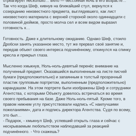
отреагирует несколько… вяло — бессонная ночь в его возрасте…
Так что когда Шеф, кивнув на ближайший стул, вернулся к
созерцанию неизвестного предмета, выглядевшего, как лист
неизвестного материала с верхней стороной около одиннадцати с
половиной дюймов, просто молча сел и всем видом выразил
готовность к…
Готовность. Даже к длительному ожиданию. Однако Шеф, стоило
Дробски занять указанное место, тут же прервал своё занятие и,
передав объект своего интереса подчинённому, откинулся на спинку
кресла и прикрыл глаза.
Мысленно хмыкнув, Ноль-ноль-девятый перенёс внимание на
полученный предмет. Оказавшийся выполненным на листе писчей
бумаги (предположительно) и запаянным в толстый прозрачный
пластик групповым портретом, выполненным (предположительно)
карандашом. На этом портрете были изображены Шеф и сотрудники
Агентства, с которыми Объекту довелось встречаться во время
своего пребывания на базе. Даже Ноль-ноль-пятый. Кроме того, в
правом нижнем углу присутствовали надпись «С наилучшими
пожеланиями», дата и подпись директора Агентства. Судя по всему,
это был…
- Подарок, - хмыкнул Шеф, успевший открыть глаза и сейчас с
нескрываемым любопытством наблюдавший за реакцией
подчинённого. - Что скажешь?