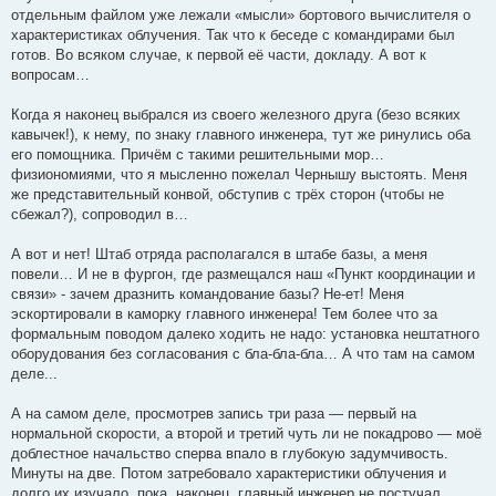
отдельным файлом уже лежали «мысли» бортового вычислителя о
характеристиках облучения. Так что к беседе с командирами был
готов. Во всяком случае, к первой её части, докладу. А вот к
вопросам…
Когда я наконец выбрался из своего железного друга (безо всяких
кавычек!), к нему, по знаку главного инженера, тут же ринулись оба
его помощника. Причём с такими решительными мор…
физиономиями, что я мысленно пожелал Чернышу выстоять. Меня
же представительный конвой, обступив с трёх сторон (чтобы не
сбежал?), сопроводил в…
А вот и нет! Штаб отряда располагался в штабе базы, а меня
повели… И не в фургон, где размещался наш «Пункт координации и
связи» - зачем дразнить командование базы? Не-ет! Меня
эскортировали в каморку главного инженера! Тем более что за
формальным поводом далеко ходить не надо: установка нештатного
оборудования без согласования с бла-бла-бла… А что там на самом
деле...
А на самом деле, просмотрев запись три раза — первый на
нормальной скорости, а второй и третий чуть ли не покадрово — моё
доблестное начальство сперва впало в глубокую задумчивость.
Минуты на две. Потом затребовало характеристики облучения и
долго их изучало, пока, наконец, главный инженер не постучал