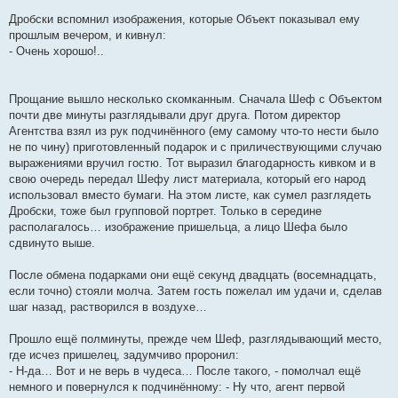
Дробски вспомнил изображения, которые Объект показывал ему
прошлым вечером, и кивнул:
- Очень хорошо!..
Прощание вышло несколько скомканным. Сначала Шеф с Объектом
почти две минуты разглядывали друг друга. Потом директор
Агентства взял из рук подчинённого (ему самому что-то нести было
не по чину) приготовленный подарок и с приличествующими случаю
выражениями вручил гостю. Тот выразил благодарность кивком и в
свою очередь передал Шефу лист материала, который его народ
использовал вместо бумаги. На этом листе, как сумел разглядеть
Дробски, тоже был групповой портрет. Только в середине
располагалось… изображение пришельца, а лицо Шефа было
сдвинуто выше.
После обмена подарками они ещё секунд двадцать (восемнадцать,
если точно) стояли молча. Затем гость пожелал им удачи и, сделав
шаг назад, растворился в воздухе…
Прошло ещё полминуты, прежде чем Шеф, разглядывающий место,
где исчез пришелец, задумчиво проронил:
- Н-да… Вот и не верь в чудеса… После такого, - помолчал ещё
немного и повернулся к подчинённому: - Ну что, агент первой