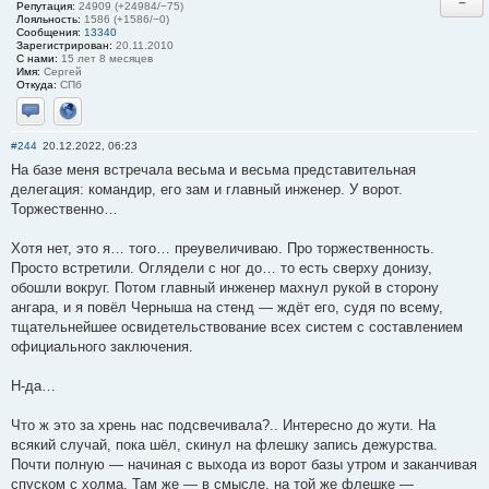
−
Репутация:
24909 (+24984/−75)
Лояльность:
1586 (+1586/−0)
Сообщения:
13340
Зарегистрирован:
20.11.2010
С нами:
15 лет 8 месяцев
Имя:
Сергей
Откуда:
СПб
Отправить личное сообщение
Сайт
#244
20.12.2022, 06:23
На базе меня встречала весьма и весьма представительная
делегация: командир, его зам и главный инженер. У ворот.
Торжественно…
Хотя нет, это я… того… преувеличиваю. Про торжественность.
Просто встретили. Оглядели с ног до… то есть сверху донизу,
обошли вокруг. Потом главный инженер махнул рукой в сторону
ангара, и я повёл Черныша на стенд — ждёт его, судя по всему,
тщательнейшее освидетельствование всех систем с составлением
официального заключения.
Н-да…
Что ж это за хрень нас подсвечивала?.. Интересно до жути. На
всякий случай, пока шёл, скинул на флешку запись дежурства.
Почти полную — начиная с выхода из ворот базы утром и заканчивая
спуском с холма. Там же — в смысле, на той же флешке —