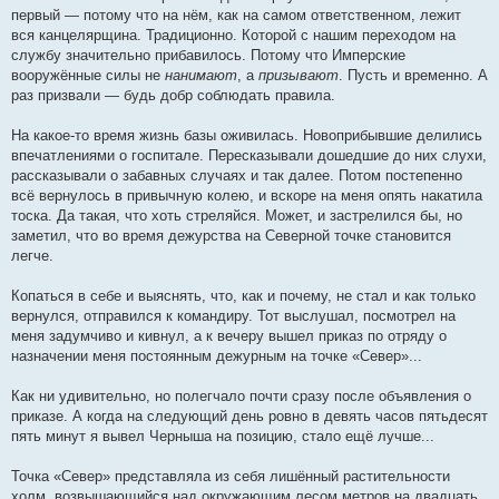
первый — потому что на нём, как на самом ответственном, лежит
вся канцелярщина. Традиционно. Которой с нашим переходом на
службу значительно прибавилось. Потому что Имперские
вооружённые силы не
нанимают
, а
призывают
. Пусть и временно. А
раз призвали — будь добр соблюдать правила.
На какое-то время жизнь базы оживилась. Новоприбывшие делились
впечатлениями о госпитале. Пересказывали дошедшие до них слухи,
рассказывали о забавных случаях и так далее. Потом постепенно
всё вернулось в привычную колею, и вскоре на меня опять накатила
тоска. Да такая, что хоть стреляйся. Может, и застрелился бы, но
заметил, что во время дежурства на Северной точке становится
легче.
Копаться в себе и выяснять, что, как и почему, не стал и как только
вернулся, отправился к командиру. Тот выслушал, посмотрел на
меня задумчиво и кивнул, а к вечеру вышел приказ по отряду о
назначении меня постоянным дежурным на точке «Север»...
Как ни удивительно, но полегчало почти сразу после объявления о
приказе. А когда на следующий день ровно в девять часов пятьдесят
пять минут я вывел Черныша на позицию, стало ещё лучше...
Точка «Север» представляла из себя лишённый растительности
холм, возвышающийся над окружающим лесом метров на двадцать.