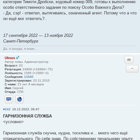
категории Тимоти Дробски, кодовый номер 009, готовы к выполнению
особо ответственного задания по поиску Особо Важного Дела?
- Да, сэр! - ответил, вытягиваясь, означенный агент. Потому что а что
он ещё мог ответить?..
17 сентября 2022 — 13 ноября 2022
Санкт-Петербург
Да, я зануда, я знаю...
Uksus
Ответи
Автор темы, Администратор
Возраст:
62
−
Репутация:
24909 (+24984/−75)
Лояльность:
1586 (+1586/−0)
Сообщения:
13340
Зарегистрирован:
20.11.2010
С нами:
15 лет 8 месяцев
Имя:
Сергей
Откуда:
СПб
Отправить личное сообщение
Сайт
#242
16.12.2022, 06:47
ГАРНИЗОННАЯ СЛУЖБА
<условно>
Гарнизонная служба скучна, нудна, тосклива и… много чего ещё
отрицательного. По себе знаю. По собственному печальному опыту.