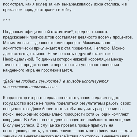
посмотрел, как я вслед за ним выкарабкиваюсь из-за столика, и в
приказном порядке отправил в койку...
* * *
По данным официальной статистики*, средняя точность
предсказаний прогнозистов составляет девяносто восемь процентов.
Минимальная — девяносто один процент. Максимальная —
асимптотически приближается к ста процентам. Неплохо. Можно
даже сказать, отлично. Если не знать о другой статистике.
Неофициальной. По данным которой никакой корреляции между
точностью предсказания и вероятностью успешного освоения
найденного мира не прослеживается.
*Дабы не плодить сущностей, в эпизоде используется
человеческая терминология.
Координатор второго подкласса пятого уровня подавил вздох:
государство вовсе не прочь поделиться результатами работы своих
специалистов. Даже более того: чтобы получить разрешение на
поиск, необходимо официально приобрести хотя бы один комплект
координат. В обмен на пятьдесят процентов прибыли от поглощения.
В случае успеха. В случае же провала проще прыгнуть на
поглощающую сеть, установленную — опять же официально — для
защиты от энергетического воздействия со стороны внешнего мира.