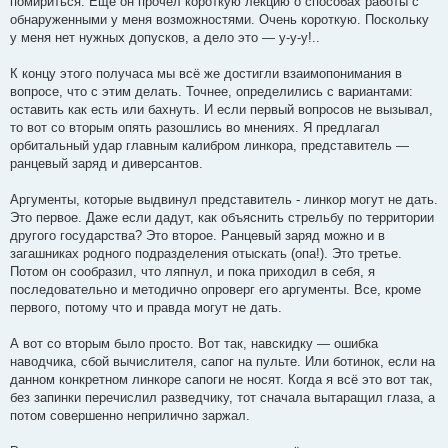
помириться. Ещё он прочёл короткую лекцию о способах работы с
обнаруженными у меня возможностями. Очень короткую. Поскольку
у меня нет нужных допусков, а дело это — у-у-у!..
К концу этого получаса мы всё же достигли взаимопонимания в
вопросе, что с этим делать. Точнее, определились с вариантами:
оставить как есть или бахнуть. И если первый вопросов не вызывал,
то вот со вторым опять разошлись во мнениях. Я предлагал
орбитальный удар главным калибром линкора, представитель —
ранцевый заряд и диверсантов.
Аргументы, которые выдвинул представитель - линкор могут не дать.
Это первое. Даже если дадут, как объяснить стрельбу по территории
другого государства? Это второе. Ранцевый заряд можно и в
загашниках родного подразделения отыскать (опа!). Это третье.
Потом он сообразил, что ляпнул, и пока приходил в себя, я
последовательно и методично опроверг его аргументы. Все, кроме
первого, потому что и правда могут не дать.
А вот со вторым было просто. Вот так, навскидку — ошибка
наводчика, сбой вычислителя, сапог на пульте. Или ботинок, если на
данном конкретном линкоре сапоги не носят. Когда я всё это вот так,
без запинки перечислил разведчику, тот сначала вытаращил глаза, а
потом совершенно неприлично заржал.