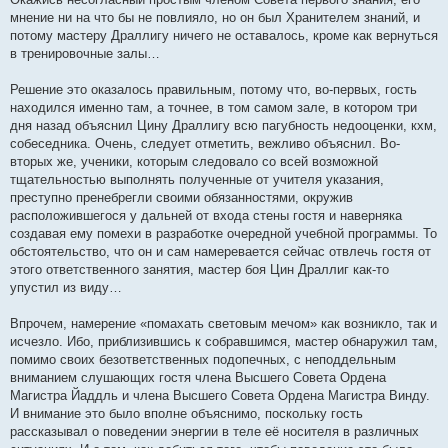
мнение ни на что бы не повлияло, но он был Хранителем знаний, и
потому мастеру Драллигу ничего не оставалось, кроме как вернуться
в тренировочные залы…
Решение это оказалось правильным, потому что, во-первых, гость
находился именно там, а точнее, в том самом зале, в котором три
дня назад объяснил Цину Драллигу всю пагубность недооценки, кхм,
собеседника. Очень, следует отметить, вежливо объяснил. Во-
вторых же, ученики, которым следовало со всей возможной
тщательностью выполнять полученные от учителя указания,
преступно пренебрегли своими обязанностями, окружив
расположившегося у дальней от входа стены гостя и наверняка
создавая ему помехи в разработке очередной учебной программы. То
обстоятельство, что он и сам намеревается сейчас отвлечь гостя от
этого ответственного занятия, мастер боя Цин Драллиг как-то
упустил из виду…
Впрочем, намерение «помахать световым мечом» как возникло, так и
исчезло. Ибо, приблизившись к собравшимся, мастер обнаружил там,
помимо своих безответственных подопечных, с неподдельным
вниманием слушающих гостя члена Высшего Совета Ордена
Магистра Йаддль и члена Высшего Совета Ордена Магистра Винду.
И внимание это было вполне объяснимо, поскольку гость
рассказывал о поведении энергии в теле её носителя в различных