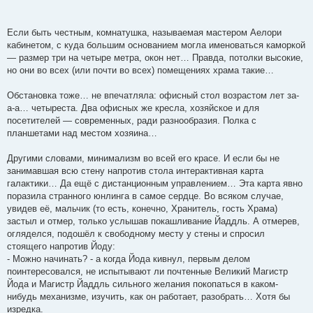
Если быть честным, комнатушка, называемая мастером Аелори
кабинетом, с куда большим основанием могла именоваться каморкой
— размер три на четыре метра, окон нет… Правда, потолки высокие,
но они во всех (или почти во всех) помещениях храма такие…
Обстановка тоже… не впечатляла: офисный стол возрастом лет за-
а-а… четыреста. Два офисных же кресла, хозяйское и для
посетителей — современных, ради разнообразия. Полка с
планшетами над местом хозяина…
Другими словами, минимализм во всей его красе. И если бы не
занимавшая всю стену напротив стола интерактивная карта
галактики… Да ещё с дистанционным управлением… Эта карта явно
поразила странного юнлинга в самое сердце. Во всяком случае,
увидев её, мальчик (то есть, конечно, Хранитель, гость Храма)
застыл и отмер, только услышав покашливание Йаддль. А отмерев,
огляделся, подошёл к свободному месту у стены и спросил
стоящего напротив Йоду:
- Можно начинать? - а когда Йода кивнул, первым делом
поинтересовался, не испытывают ли почтенные Великий Магистр
Йода и Магистр Йаддль сильного желания покопаться в каком-
нибудь механизме, изучить, как он работает, разобрать… Хотя бы
изредка.