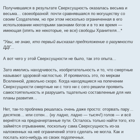
Получившаяся в результате Сверхсущность оказалась весьма и
весьма… своеобразной: почти сравнявшаяся по могуществу со
своим Создателем, но при этом несколько ограниченная в его
использовании некоторыми законами богов и в то же время —
имеющая (опять же некоторые, не все) свободы Хранителя…*
*Увы, не знаю, кто первый высказал предположение о разумности
ДДГ...
А вот чего у этой Сверхсущности не было, так это опыта…
Зато имелись находчивость, изобретательность и то, что смертные
называют здоровой наглостью. И проявилось это, по меркам
Вселенной, довольно скоро. Когда находящиеся на попечении
Сверхсущности смертные ни с того ни с сего решили проявить
самостоятельность и разрушить тщательно составленные для них
планы развития…
Нет, так-то проблема решалась очень даже просто: оторвать пару…
десятков… или сотен… (ну ладно, ладно — тысяч!) голов — и всё
вернётся на предначертанные пути. Осталось только найти того, кто
займётся отрыванием, поскольку сама Сверхсущность из-за
наложенных на неё ограничений этого сделать не могла. Как и
послать кого-нибудь из своих подопечных.