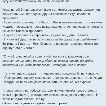
сугубо патриархальных обществ, оскорбление.
Упомянутый Винду раскрыл было рот, чтобы возразить, однако под
внимательными взглядами других советников стушевался и
промолчал.
- Если кто-то считает, что Магистр Кот преувеличивает… - хмыкнула
Йаддль, - несколько часов назад наш гость оч-чень изящно поставил
на место мастера Драллига.
- Неужели одолел в спарринге? - удивилась Депа Беллаба.
- Ну что ты! Драллиг ни за что не стал бы сражаться с ребёнком! -
фыркнула Йаддль. - Нет, Хранитель попросил мастера, чтобы тот
сдвинул его с места.*
*Случай, описанный в советской периодике. Владелец и по
совместительству тренер одной из секций каратэ однажды
предложил ученикам попробовать сдвинуть его с места.
- Ты х-хочешь с-сказать… - недоверчиво прошипел Оппо Ранцизис.
- Я попросила службу безопасности сохранить запись этого эпизода,
- Йаддль вывела изображение на один из свободных экранов.
Членам совета потребовалось две минуты (чтобы просмотреть и
чтобы переварить), прежде чем начать обсуждение увиденного. И
первым задал вопрос Пло Кун:
- А что там за дети на заднем плане справа?