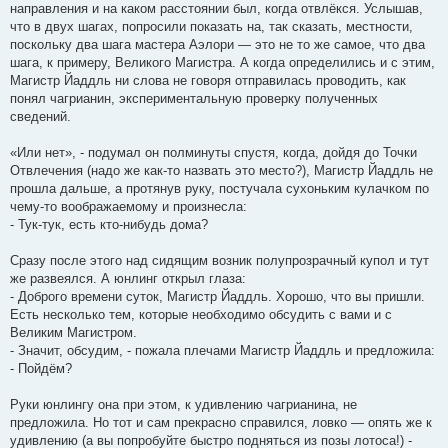
направления и на каком расстоянии был, когда отвлёкся. Услышав,
что в двух шагах, попросили показать на, так сказать, местности,
поскольку два шага мастера Аэлори — это не то же самое, что два
шага, к примеру, Великого Магистра. А когда определились и с этим,
Магистр Йаддль ни слова не говоря отправилась проводить, как
понял чагрианин, экспериментальную проверку полученных
сведений.
«Или нет», - подумал он полминуты спустя, когда, дойдя до Точки
Отвлечения (надо же как-то назвать это место?), Магистр Йаддль не
прошла дальше, а протянув руку, постучала сухоньким кулачком по
чему-то воображаемому и произнесла:
- Тук-тук, есть кто-нибудь дома?
Сразу после этого над сидящим возник полупрозрачный купол и тут
же развеялся. А юнлинг открыл глаза:
- Доброго времени суток, Магистр Йаддль. Хорошо, что вы пришли.
Есть несколько тем, которые необходимо обсудить с вами и с
Великим Магистром.
- Значит, обсудим, - пожала плечами Магистр Йаддль и предложила:
- Пойдём?
Руки юнлингу она при этом, к удивлению чагрианина, не
предложила. Но тот и сам прекрасно справился, ловко — опять же к
удивлению (а вы попробуйте быстро подняться из позы лотоса!) -