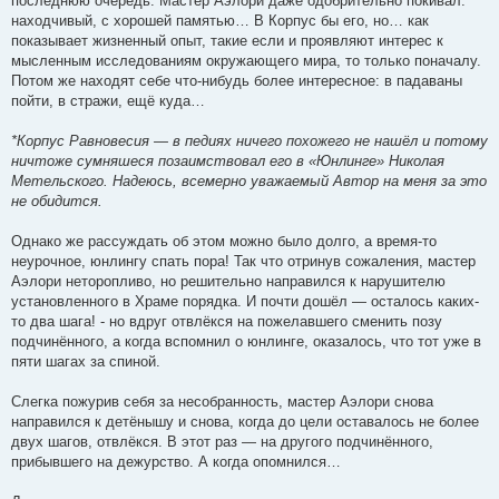
последнюю очередь. Мастер Аэлори даже одобрительно покивал:
находчивый, с хорошей памятью… В Корпус бы его, но… как
показывает жизненный опыт, такие если и проявляют интерес к
мысленным исследованиям окружающего мира, то только поначалу.
Потом же находят себе что-нибудь более интересное: в падаваны
пойти, в стражи, ещё куда…
*Корпус Равновесия — в педиях ничего похожего не нашёл и потому
ничтоже сумняшеся позаимствовал его в «Юнлинге» Николая
Метельского. Надеюсь, всемерно уважаемый Автор на меня за это
не обидится.
Однако же рассуждать об этом можно было долго, а время-то
неурочное, юнлингу спать пора! Так что отринув сожаления, мастер
Аэлори неторопливо, но решительно направился к нарушителю
установленного в Храме порядка. И почти дошёл — осталось каких-
то два шага! - но вдруг отвлёкся на пожелавшего сменить позу
подчинённого, а когда вспомнил о юнлинге, оказалось, что тот уже в
пяти шагах за спиной.
Слегка пожурив себя за несобранность, мастер Аэлори снова
направился к детёнышу и снова, когда до цели оставалось не более
двух шагов, отвлёкся. В этот раз — на другого подчинённого,
прибывшего на дежурство. А когда опомнился…