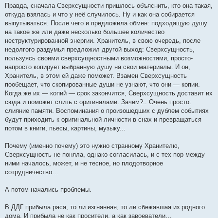
Правда, сначала Сверхсущности пришлось объяснить, кто она такая,
откуда взялась и что у неё случилось. Ну и как она собирается
выпутываться. После чего и предложила обмен: подходящую душу
на такое же или даже несколько большее количество
неструктурированной энергии. Хранитель, в свою очередь, после
недолгого раздумья предложил другой выход: Сверхсущность,
пользуясь своими сверхсущностными возможностями, просто-
напросто копирует выбранную душу на свои материалы. И он,
Хранитель, в этом ей даже поможет. Взамен Сверхсущность
пообещает, что скопированные души не узнают, что они — копии.
Когда же их — копий — срок закончится, Сверхсущность доставит их
сюда и поможет слить с оригиналами. Зачем?.. Очень просто:
слияние памяти. Воспоминания о произошедших с дублем событиях
будут приходить к оригинальной личности в снах и превращаться
потом в книги, пьесы, картины, музыку...
Почему (именно почему) это нужно странному Хранителю,
Сверхсущность не поняла, однако согласилась, и с тех пор между
ними началось, может, и не тесное, но плодотворное
сотрудничество…
А потом начались проблемы.
В ДДГ прибыла раса, то ли изгнанная, то ли сбежавшая из родного
дома. И прибыла не как просители, а как завоеватели…