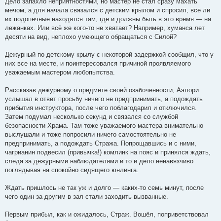
Дело запахло неприятностями, но мастер не стал сразу махать
мечом, а для начала связался с детским крылом и спросил, все ли
их подопечные находятся там, где и должны быть в это время — на
лежанках. Или всё же кого-то не хватает? Например, хуманса лет
десяти на вид, неплохо умеющего обращаться с Силой?
Дежурный по детскому крылу с некоторой задержкой сообщил, что у
них все на месте, и поинтересовался причиной проявляемого
уважаемым мастером любопытства.
Рассказав дежурному о предмете своей озабоченности, Аэлори
услышал в ответ просьбу ничего не предпринимать, а подождать
прибытия инструктора, после чего поблагодарил и отключился.
Затем подумал несколько секунд и связался со службой
безопасности Храма. Там тоже уважаемого мастера внимательно
выслушали и тоже попросили ничего самостоятельно не
предпринимать, а подождать Стража. Попрощавшись и с ними,
чагрианин подвесил (привычка!) комлинк на пояс и принялся ждать,
следя за дежурными наблюдателями и то и дело ненавязчиво
поглядывая на спокойно сидящего юнлинга.
Ждать пришлось не так уж и долго — каких-то семь минут, после
чего один за другим в зал стали заходить вызванные.
Первым прибыл, как и ожидалось, Страж. Вошёл, поприветствовал