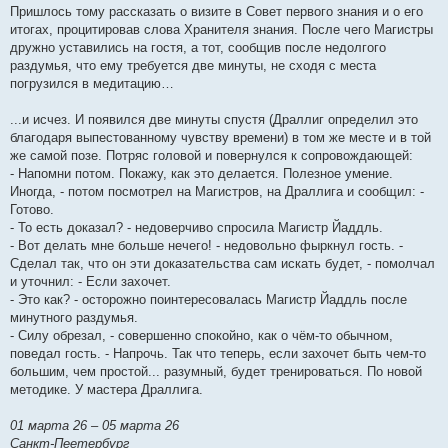
Пришлось тому рассказать о визите в Совет первого знания и о его
итогах, процитировав слова Хранителя знания. После чего Магистры
дружно уставились на гостя, а тот, сообщив после недолгого
раздумья, что ему требуется две минуты, не сходя с места
погрузился в медитацию…
...и исчез. И появился две минуты спустя (Драллиг определил это
благодаря выпестованному чувству времени) в том же месте и в той
же самой позе. Потряс головой и повернулся к сопровождающей:
- Напомни потом. Покажу, как это делается. Полезное умение.
Иногда, - потом посмотрел на Магистров, на Драллига и сообщил: -
Готово.
- То есть доказал? - недоверчиво спросила Магистр Йаддль.
- Вот делать мне больше нечего! - недовольно фыркнул гость. -
Сделал так, что он эти доказательства сам искать будет, - помолчал
и уточнил: - Если захочет.
- Это как? - осторожно поинтересовалась Магистр Йаддль после
минутного раздумья.
- Силу обрезал, - совершенно спокойно, как о чём-то обычном,
поведал гость. - Напрочь. Так что теперь, если захочет быть чем-то
большим, чем простой... разумный, будет тренироваться. По новой
методике. У мастера Драллига.
01 марта 26 – 05 марта 26
Санкт-Пеетербург