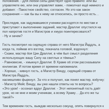
положения. - Для любой силы действует одно правило: или вы
управляете ею, или она управляет вами, - помолчал ещё немного и
добавил: - Пакостное свойство, согласен. Но это как закон
сохранения — как бы вы к нему ни относились, он просто есть…
Проследив, как задумавшиеся ученики расходятся по местам и
приступают к выполнению заданий, мастер Драллиг опустился на
пол напротив гостя и Магистров и хмуро поинтересовался?
- Ну и зачем?
Гость посмотрел на сидящую справа от него Магистра Йаддль, а
когда та, поймав его взгляд, покачала головой, вздохнул:
- Скажи, мастер боя Цин Драллиг, в чём был смысл разделения
использующих вашу Силу на светлых и тёмных?
- Равновесие, - хмыкнул Драллиг. В Храме об этом рассказывали
юнлингам. И потом время от времени напоминали.
- Хорошо, - кивнул гость, а Магистр Винду, сидящий справа от
Магистра Йаддль,
насмешливо фыркнул. За что и получил, как понял мастер, взбучку:
- Магистр Мейс Винду, вы уже нашли ответы на те вопросы?
«Это урок! - осознал вдруг Драллиг. - Этот непонятный гость даёт
урок, но не мне и моим ученикам, а всему Храму… Да кто же ты
такой?»
Тем временем гость, выждав несколько секунд, опять повернулся к