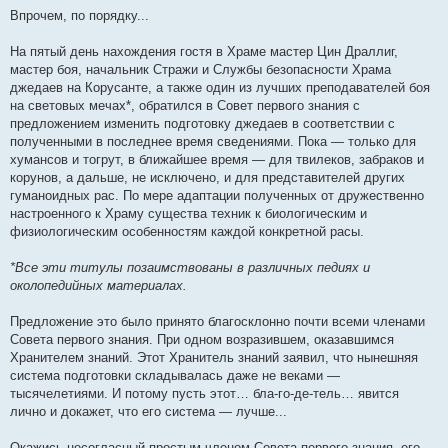
Впрочем, по порядку...
На пятый день нахождения гостя в Храме мастер Цин Драллиг,
мастер боя, начальник Стражи и Службы безопасности Храма
джедаев на Корусанте, а также один из лучших преподавателей боя
на световых мечах*, обратился в Совет первого знания с
предложением изменить подготовку джедаев в соответствии с
полученными в последнее время сведениями. Пока — только для
хумансов и тогрут, в ближайшее время — для твилеков, забраков и
корунов, а дальше, не исключено, и для представителей других
гуманоидных рас. По мере адаптации полученных от дружественно
настроенного к Храму существа техник к биологическим и
физиологическим особенностям каждой конкретной расы.
*Все эти титулы позаимствованы в различных педиях и
околопедийных материалах.
Предложение это было принято благосклонно почти всеми членами
Совета первого знания. При одном возразившем, оказавшимся
Хранителем знаний. Этот Хранитель знаний заявил, что нынешняя
система подготовки складывалась даже не веками —
тысячелетиями. И потому пусть этот… бла-го-де-тель… явится
лично и докажет, что его система — лучше...
Окажись несогласный простым членом Совета первого знания, его