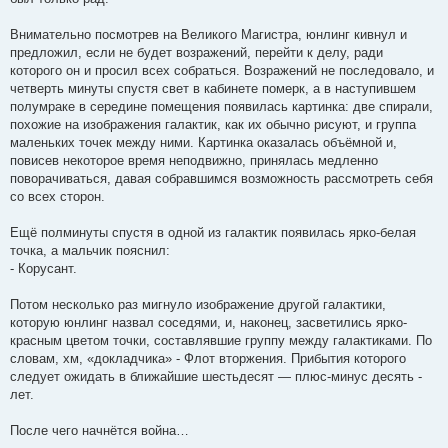
Внимательно посмотрев на Великого Магистра, юнлинг кивнул и
предложил, если не будет возражений, перейти к делу, ради
которого он и просил всех собраться. Возражений не последовало, и
четверть минуты спустя свет в кабинете померк, а в наступившем
полумраке в середине помещения появилась картинка: две спирали,
похожие на изображения галактик, как их обычно рисуют, и группа
маленьких точек между ними. Картинка оказалась объёмной и,
повисев некоторое время неподвижно, принялась медленно
поворачиваться, давая собравшимся возможность рассмотреть себя
со всех сторон.
Ещё полминуты спустя в одной из галактик появилась ярко-белая
точка, а мальчик пояснил:
- Корусант.
Потом несколько раз мигнуло изображение другой галактики,
которую юнлинг назвал соседями, и, наконец, засветились ярко-
красным цветом точки, составлявшие группу между галактиками. По
словам, хм, «докладчика» - Флот вторжения. Прибытия которого
следует ожидать в ближайшие шестьдесят — плюс-минус десять -
лет.
После чего начнётся война…