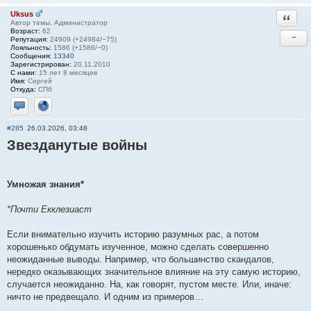
Uksus
Ответи
Автор темы, Администратор
Возраст:
62
−
Репутация:
24909 (+24984/−75)
Лояльность:
1586 (+1586/−0)
Сообщения:
13340
Зарегистрирован:
20.11.2010
С нами:
15 лет 8 месяцев
Имя:
Сергей
Откуда:
СПб
Отправить личное сообщение
Сайт
#285
26.03.2026, 03:48
Звезданутые войны
Умножая знания*
*Почти Екклезиаст
Если внимательно изучить историю разумных рас, а потом
хорошенько обдумать изученное, можно сделать совершенно
неожиданные выводы. Например, что большинство скандалов,
нередко оказывающих значительное влияние на эту самую историю,
случается неожиданно. На, как говорят, пустом месте. Или, иначе:
ничто не предвещало. И одним из примеров…