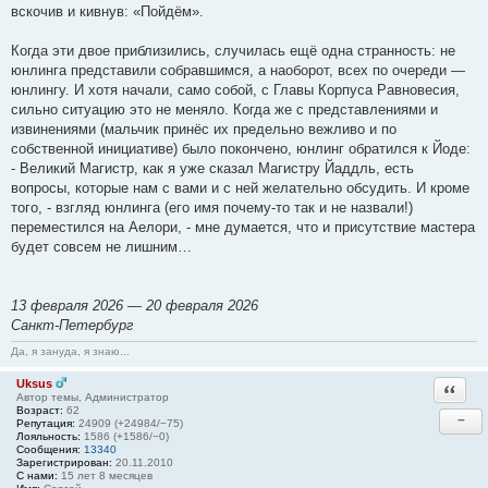
вскочив и кивнув: «Пойдём».
Когда эти двое приблизились, случилась ещё одна странность: не
юнлинга представили собравшимся, а наоборот, всех по очереди —
юнлингу. И хотя начали, само собой, с Главы Корпуса Равновесия,
сильно ситуацию это не меняло. Когда же с представлениями и
извинениями (мальчик принёс их предельно вежливо и по
собственной инициативе) было покончено, юнлинг обратился к Йоде:
- Великий Магистр, как я уже сказал Магистру Йаддль, есть
вопросы, которые нам с вами и с ней желательно обсудить. И кроме
того, - взгляд юнлинга (его имя почему-то так и не назвали!)
переместился на Аелори, - мне думается, что и присутствие мастера
будет совсем не лишним…
13 февраля 2026 — 20 февраля 2026
Санкт-Петербург
Да, я зануда, я знаю...
Uksus
Ответи
Автор темы, Администратор
Возраст:
62
−
Репутация:
24909 (+24984/−75)
Лояльность:
1586 (+1586/−0)
Сообщения:
13340
Зарегистрирован:
20.11.2010
С нами:
15 лет 8 месяцев