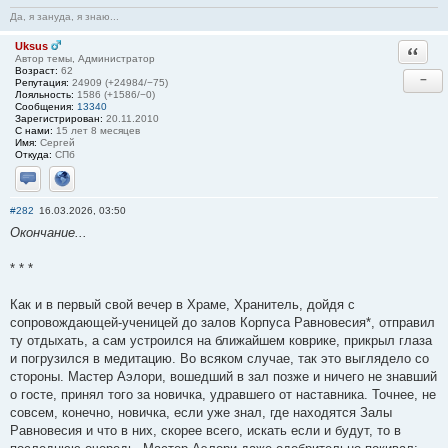
Да, я зануда, я знаю...
Uksus
Ответи
Автор темы, Администратор
Возраст:
62
−
Репутация:
24909 (+24984/−75)
Лояльность:
1586 (+1586/−0)
Сообщения:
13340
Зарегистрирован:
20.11.2010
С нами:
15 лет 8 месяцев
Имя:
Сергей
Откуда:
СПб
Отправить личное сообщение
Сайт
#282
16.03.2026, 03:50
Окончание...
* * *
Как и в первый свой вечер в Храме, Хранитель, дойдя с
сопровождающей-ученицей до залов Корпуса Равновесия*, отправил
ту отдыхать, а сам устроился на ближайшем коврике, прикрыл глаза
и погрузился в медитацию. Во всяком случае, так это выглядело со
стороны. Мастер Аэлори, вошедший в зал позже и ничего не знавший
о госте, принял того за новичка, удравшего от наставника. Точнее, не
совсем, конечно, новичка, если уже знал, где находятся Залы
Равновесия и что в них, скорее всего, искать если и будут, то в