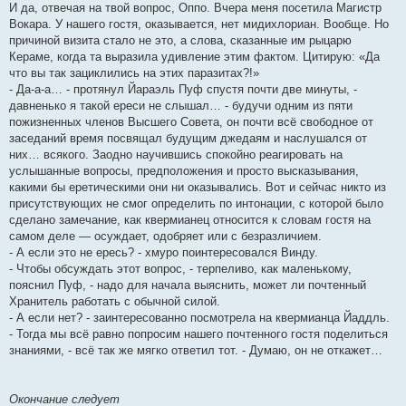
И да, отвечая на твой вопрос, Оппо. Вчера меня посетила Магистр
Вокара. У нашего гостя, оказывается, нет мидихлориан. Вообще. Но
причиной визита стало не это, а слова, сказанные им рыцарю
Кераме, когда та выразила удивление этим фактом. Цитирую: «Да
что вы так зациклились на этих паразитах?!»
- Да-а-а… - протянул Йараэль Пуф спустя почти две минуты, -
давненько я такой ереси не слышал… - будучи одним из пяти
пожизненных членов Высшего Совета, он почти всё свободное от
заседаний время посвящал будущим джедаям и наслушался от
них… всякого. Заодно научившись спокойно реагировать на
услышанные вопросы, предположения и просто высказывания,
какими бы еретическими они ни оказывались. Вот и сейчас никто из
присутствующих не смог определить по интонации, с которой было
сделано замечание, как квермианец относится к словам гостя на
самом деле — осуждает, одобряет или с безразличием.
- А если это не ересь? - хмуро поинтересовался Винду.
- Чтобы обсуждать этот вопрос, - терпеливо, как маленькому,
пояснил Пуф, - надо для начала выяснить, может ли почтенный
Хранитель работать с обычной силой.
- А если нет? - заинтересованно посмотрела на квермианца Йаддль.
- Тогда мы всё равно попросим нашего почтенного гостя поделиться
знаниями, - всё так же мягко ответил тот. - Думаю, он не откажет…
Окончание следует