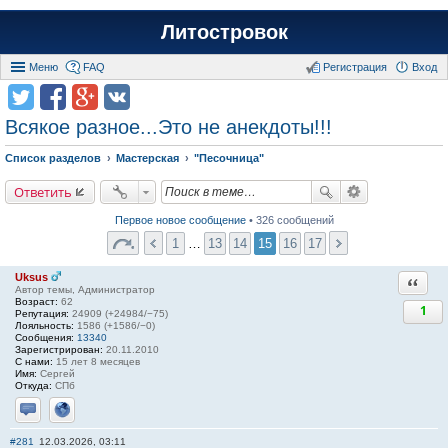
Литостровок
Меню
FAQ
Регистрация
Вход
Всякое разное...Это не анекдоты!!!
Список разделов
Мастерская
"Песочница"
Ответить
Первое новое сообщение
• 326 сообщений
1
…
13
14
15
16
17
Uksus
Ответи
Автор темы, Администратор
Возраст:
62
1
Репутация:
24909 (+24984/−75)
Лояльность:
1586 (+1586/−0)
Сообщения:
13340
Зарегистрирован:
20.11.2010
С нами:
15 лет 8 месяцев
Имя:
Сергей
Откуда:
СПб
Отправить личное сообщение
Сайт
#281
12.03.2026, 03:11