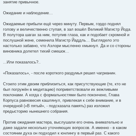
занятие привычное.
Ожидание и наблюдение…
Ожидаемые прибыли ещё через минуту. Первым, гордо поднял
голову и величественно ступая, в зал вошёл Великий Магистр Йода.
В полутора шагах за ним, потупив глаза, как и подобает скромной и
послушной жене, семенила Магистр Йаддль… Выглядело это
настолько забавно, что Аэлори мысленно хмыкнул. Да и со стороны
виновника долетел тихий смешок…
...Или показалось?..
«Показалось», - после короткого раздумья решил чагрианин.
Стоило этим двоим приблизиться, как присутствующие (те, кто не
был погружён в медитацию) поприветствовали их вежливыми
поклонами. А когда с формальностями было покончено, Глава
Корпуса равновесия кашлянул, привлекая к себе внимание, и в
очередной («В пятый», - подсказала память) раз изложил
предысторию нынешнего собрания.
Против ожидания мастера, выслушали его очень внимательно и
даже задали несколько уточняющих вопросов. А именно - в каком
состоянии духа он подходил к юнлингу в первый раз. С какого