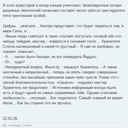
И хотя агрессоров в конце концов уничтожат, безвозвратные потери
разумных обитателей галактики составят около трёхсот шестидесяти
пяти триллионов особей...
Цифры… ужасали… Аелори представил, что будет твориться там, в
мире Силы, и…
- Умные люди советуют в таких случаях постучать головой обо что-
нибудь твёрдое, мастер, - ворвался в сознание голос… Хранителя.
Слегка насмешливый и какой-то грустный. - Я сам не пробовал, но
говорят, помогает…
- А… - начал было Аелори, но его опередила Йаддль:
- От… куда?
- Некорректный вопрос, Магистр, - хмыкнул Хранитель. - А также
неэтичный и неприличный, - теперь он опять говорил совершенно
спокойно, без малейших признаков каких-либо чувств. Разве что с
лёгкой благожелательностью. «Свыкся», - подумал мастер.
Хранитель же продолжил: - Источники информации всегда были,
есть и будут одной из самых охраняемых тайн. Однако учитывая
необычность… ситуации… Бог поделился. Самый главный из ваших
богов… Как бы странно это ни звучало...
22.02.26
Да, я зануда, я знаю...