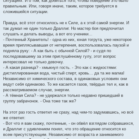
ситуациях. И о том, как добиться того, чтобы поведение это было
правильным. Или, говоря иначе, таким, которое требуется в
сложившейся ситуации.
Правда, всё этот относилось не к Силе, а к этой самой энергии. И
так думал не один только Драллиг. Но мастер боя предпочитал
слушать и делать выводы, а вот его ученики…
- Почтенный Хранитель! - одна из них, юная тогрута, уже некоторое
время приплясывавшая от нетерпения, воспользовалась паузой и
подняла руку: - А как быть с обычной Силой? - и судя по
последовавшему за этим приглушённому гулу, этот вопрос
интересовал не только девочку.
- А какая разница? - хмыкнул гость. - Это как с жидкостями:
дистиллированная вода, чистый спирт, кровь… да та же магма!
Независимо от химического состава, в одинаковых условиях они
ведут себя одинаково. То же касается газов, твёрдых тел и, как в
рассматриваемом случае, энергии.
- А тёмная Сила? - не удержался только недавно пришедший в
группу забрачонок. - Она тоже так же?
На этот раз гость ответил не сразу, над чем-то задумавшись, но всё
же ответил:
- Вот что я вам скажу, почтенные, - он обвёл взглядом собравшихся,
и Драллиг с удивлением понял, что это обращение относится ко
всем присутствующим. Независимо от возраста и занимаемого