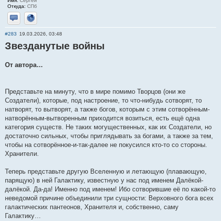
Имя:
Сергей
Откуда:
СПб
Отправить личное сообщение
Сайт
#283
19.03.2026, 03:48
Звезданутые войны
От автора…
Представьте на минуту, что в мире помимо Творцов (они же
Создатели), которые, под настроение, то что-нибудь сотворят, то
натворят, то вытворят, а также богов, которым с этим сотворённым-
натворённым-вытворенным приходится возиться, есть ещё одна
категория существ. Не таких могущественных, как их Создатели, но
достаточно сильных, чтобы приглядывать за богами, а также за тем,
чтобы на сотворённое-и-так-далее не покусился кто-то со стороны.
Хранители.
Теперь представьте другую Вселенную и летающую (плавающую,
парящую) в ней Галактику, известную у нас под именем Далёкой-
далёкой. Да-да! Именно под именем! Ибо сотворившие её по какой-то
неведомой причине объединили три сущности: Верховного бога всех
галактических пантеонов, Хранителя и, собственно, саму
Галактику…