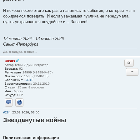
И вскоре после этого как раз и начались те события, о которых мы и
собираемся поведать. И если уважаемая публика не передумала,
пусть устраивается поудобнее и… Занавес!
12 марта 2026 - 13 марта 2026
Санкт-Петербург
Да, я зануда, я знаю...
Uksus
Ответи
Автор темы, Администратор
Возраст:
62
−
Репутация:
24909 (+24984/−75)
Лояльность:
1586 (+1586/−0)
Сообщения:
13340
Зарегистрирован:
20.11.2010
С нами:
15 лет 8 месяцев
Имя:
Сергей
Откуда:
СПб
Отправить личное сообщение
Сайт
#284
23.03.2026, 03:50
Звезданутые войны
Политическая информация