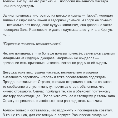
Аэлори, выслушал его рассказ и… попросил почтенного мастера
немного подождать.
За ним появилась инструктор из детского крыла — Тарра*, молодая
твилека с бирюзовой кожей и задорной улыбкой. Аэлори её помнил
— несколько лет назад, ещё будучи юнлингом, она довольно часто
посещала Залы Равновесия и даже подумывала вступить в Корпус,
но…
*Персонаж насквозь неканонический.
Честно призналась, что больше пользы принесёт, занимаясь самыми
младшими из будущих джедаев. Чагрианин не обиделся —
призвание есть призвание, и теперь искренне рад был её видеть.
Девушка тоже выслушала мастера, внимательно оглядела
вызвавшего переполох «героя» и тоже посоветовала подождать.
Правда, в отличие от Стража, сначала отправила с комлинка какое-
то сообщение и спустя минуту, прочитав ответ, объяснила, что
ничего страшного. Сейчас прибудут те, кто и объяснит почтенному
мастеру происходящее. После чего отошла к стоящему у стены зала
Стражу и принялась с любопытством разглядывать мальчика.
Аэлори только и оставалось, что вздохнуть и последовать советам.
В конце концов, для состоящих в Корпусе Равновесия ожидание —