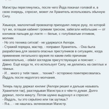
Магистры переглянулись, после чего Йода покачал головой и, в
свою очередь, спросил, может ли Хранитель использовать обычную
Силу.
Хмыкнув, малолетний провокатор приподнял левую руку, по которой
тут же, оглашая кабинет громким треском, забегали небольшие — от
кончиков пальцев до локтя — белые, с голубоватым отливом,
молнии.
- Но это техника ситхов! - не удержался Аелори.
- Стражей порядка, мастер, - поправил Хранитель. - Она была
разработана для захвата опасных преступников в ситуациях, когда
применение летального оружия по каким-либо причинам
нежелательно, - обвёл взглядом присутствующих и пояснил: -
Давно. Ещё когда те, кто использует Силу, не делились на светлых и
тёмных.
- И… много у тебя таких… техник? - осторожно поинтересовалась
Йаддль после недолгого молчания.
Теперь паузу держал юнлинг (Аелори решил и дальше называть
Хранителя так), разглядывая Магистра и о чём-то думая. Долго
держал, почти минуту. Потом шумно выдохнул и спросил:
- Йаддль, ты это серьёзно или так шутишь?
- Я-а… - не нашлась зеленокожая Магистр.