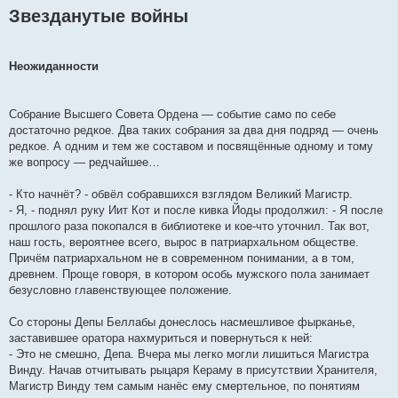
Звезданутые войны
Неожиданности
Собрание Высшего Совета Ордена — событие само по себе
достаточно редкое. Два таких собрания за два дня подряд — очень
редкое. А одним и тем же составом и посвящённые одному и тому
же вопросу — редчайшее…
- Кто начнёт? - обвёл собравшихся взглядом Великий Магистр.
- Я, - поднял руку Иит Кот и после кивка Йоды продолжил: - Я после
прошлого раза покопался в библиотеке и кое-что уточнил. Так вот,
наш гость, вероятнее всего, вырос в патриархальном обществе.
Причём патриархальном не в современном понимании, а в том,
древнем. Проще говоря, в котором особь мужского пола занимает
безусловно главенствующее положение.
Со стороны Депы Беллабы донеслось насмешливое фырканье,
заставившее оратора нахмуриться и повернуться к ней:
- Это не смешно, Депа. Вчера мы легко могли лишиться Магистра
Винду. Начав отчитывать рыцаря Кераму в присутствии Хранителя,
Магистр Винду тем самым нанёс ему смертельное, по понятиям