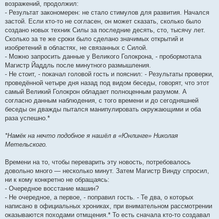
возражений, продолжил:
- Результат закономерен: не стало стимулов для развития. Начался
застой. Если кто-то не согласен, он может сказать, сколько было
создано новых техник Силы за последние десять, сто, тысячу лет.
Сколько за те же сроки было сделано значимых открытий и
изобретений в областях, не связанных с Силой.
- Можно запросить данные у Великого Голокрона, - пробормотала
Магистр Йаддль после минутного размышления.
- Не стоит, - покачал головой гость и пояснил: - Результаты проверки,
проведённой четыре дня назад под видом беседы, говорят, что этот
самый Великий Голокрон обладает полноценным разумом. А
согласно данным наблюдения, с того времени и до сегодняшней
беседы он дважды пытался манипулировать окружающими и оба
раза успешно.*
*Намёк на нечто подобное я нашёл в «Юнлинге» Николая
Метельского.
Времени на то, чтобы переварить эту новость, потребовалось
довольно много — несколько минут. Затем Магистр Винду спросил,
ни к кому конкретно не обращаясь:
- Очередное восстание машин?
- Не очередное, а первое, - поправил гость. - Те два, о которых
написано в официальных хрониках, при внимательном рассмотрении
оказываются походами отмщения.* То есть сначала кто-то создавал