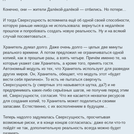
Конечно, они — жители Далёкой-далёкой — отбились. Но потери…
И тогда Сверхсущность вспомнила ещё об одной своей способности,
которую раньше никогда не использовала: вернуться в недалёкое
прошлое и попробовать создать новую реальность. Ну и на всякий
случай посоветоваться…
Хранитель думал долго. Даже очень долго — целых две минуты
реального времени. А потом предложил не ограничиваться одной
копией, как в прошлые разы, а взять четыре. Причём именно те, на
которые укажет сам Хранитель, а кроме того, принять гостя.
Автономный модуль из тех, что Хранитель использует для разведки
других миров. Он, Хранитель, обещает, что модуль этот «будет
вести себя прилично». То есть не пытаться свергнуть
Сверхсущность (у смертных это называется шутка, да?) и не
предпринимать каких-либо серьёзных шагов, не получив перед этим
её, Сверхсущности, согласия. Что же касается нехватки ресурсов
для создания копий, то Хранитель может поделиться своими
запасами. Естественно, с их восполнением в будущем…
Теперь надолго задумалась Сверхсущность, просчитывая
возможные риски, и в конце концов согласилась: даже если что-то
пойдёт не так, дополнительную реальность всегда можно будет
развеять…