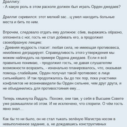
Драллигу:
- А какую роль в этом расколе должен был играть Орден джедаев?
Драллиг скривился: этот мелкий зас...ц умел находить больные
места и бить по ним.
Впрочем, следовало отдать ему должное: сбив, выражаясь образно,
оппонента с ног, гость не стал добивать его, а продолжил
своеобразную лекцию:
- Древняя мудрость гласит: любая сила, не имеющая противовеса,
неизбежно деградирует. Справедливость этого утверждения мы
можем наблюдать на примере Ордена джедаев. Если я всё
правильно понимаю, - продолжил гость, не давая слушателям
возможности возразить, - изначально планировалось, что, оказывая
помощь слабейшим, Орден получал такой противовес в лице
сильнейшего. И так продолжалось бы до тех пор, пока участники
конфликтов не возненавидели бы Орден сильнее, чем друг друга, и
не объединились для противостояния ему…
Теперь хмыкнула Йаддль. Похоже, они там, у себя в Высшем Совете
уже размышляли об этом. И не исключено, что спорили. О чём гость
явно знал…
Как бы то ни было, он не стал тыкать зелёную Магистра носом в
невыполненное задание, а, не дождавшись конструктивных