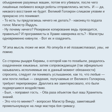
объединение разумных машин, потом его убивали, после чего
лишённые любимого вождя роботы отправлялись мстить. И — да,
никакого восстания не будет. Великий Голокрон слишком уязвим и
прекрасно это понимает.
- То есть ты предлагаешь ничего не делать? - наконец-то подала
голос Магистр Йаддль.
- Ну почему ничего? Резервное копирование ведь проводится,
правильно? И программисты в Храме наверняка есть? - Магистры
одновременно кивнули. - Вот их и озадачить.
*И эта мысль тоже не моя. Но откуда я её позаимствовал, увы, не
помню.
Со стороны рыцаря Керамы, о которой как-то позабыли, раздалось
озадаченное хмыканье, затем сопровождающая (так официально
назывались исполняемые ею в данный момент обязанности)
спросила, следует ли понимать услышанное, как то, что любые —
или почти любые — сведения, получаемые от Великого Голокрона,
требуют перепроверки. Драллига же заинтересовало, кто были
подвергшиеся воздействию.
- Был, - поправил гость. - Оба раза объектом был ваш Хранитель
знаний.
- Это что-то меняет? - вопросил Магистр Винду, заметивший
промелькнувшую на лице мастера боя гримасу.