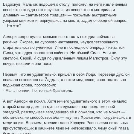
Вздохнув, мальчик подошёл к столу, положил на него извлечённый
непонятно откуда нож с рукоятью из непонятного материла и
длинным — сантиметров тридцати — покрытым абстрактными
узорами клинком и, вернувшись на место, задал очередной вопрос:
- Что это?
Аелори содрогнулся: меньше всего гость походил сейчас на
ребёнка. Скорее, на сурового наставника, неудовлетворённого
старательностью учеников. И не в последнюю очередь - из-за той
Силы, что вдруг заполнила кабинет. Не тёмной Силы. Но и не
светлой. Серой. И судя по удивлённым лицам Магистров, Силу эту
почувствовали и они тоже…
Первым, что не удивительно, пришёл в себя Йода. Переведя дух, он
сначала покосился на Йаддль, а потом медленно, явно тщательно
подбирая слова, проговорил:
- Мы… поняли. Почтенный Хранитель.
А вот Аелори не понял. Хотя ничего удивительного в этом не было:
старый мастер даже на миг не задумался над предложенной
загадкой, разглядывая загадавшего её и сожалея, что не может —
обстановка не способствовала — изучить Хранителя, погрузившись в
медитацию. Впрочем, мнение главы Корпуса Равновесия остальных
присутствующих в кабинете явно не интересовало, чему оный глава
был только рад.