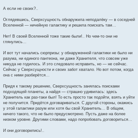
А если не своих?..
Оглядевшись, Сверхсущность обнаружила неподалёку — в соседней
Вселенной — ничейную галактику и решила поискать там…
Нет! В своей Вселенной тоже такие были!.. Но чем-то они не
глянулись…
И вот тут начались сюрпризы: у обнаруженной галактики не было ни
разума, ни единого пантеона, ни даже Хранителя, что совсем уже
никуда не годилось. И это следовало исправить, но — не сейчас.
Сейчас у Сверхсущности и своих забот хватало. Но вот потом, когда
она с ними разберётся…
Придя к такому решению, Сверхсущность занялась поисками
подходящей планеты, а найдя — страшно удивилась: здесь
Хранитель как раз-таки был! То есть просто так подойти, взять и уйти
не получится. Придётся договариваться. С другой стороны, окажись
у этой галактики разум или хотя бы свой Хранитель… В общем,
ничего такого, что не было предусмотрено. Пусть даже на более
низком уровне. Другими словами, надо попробовать договориться…
И они договорились!..