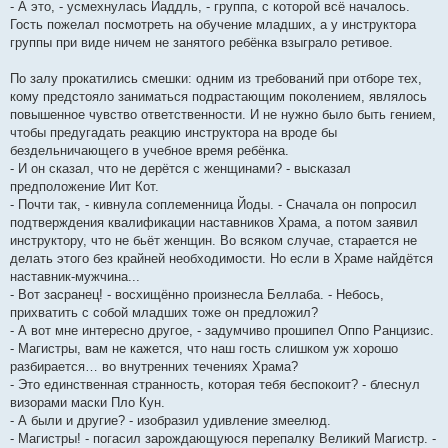
- А это, - усмехнулась Йаддль, - группа, с которой всё началось.
Гость пожелал посмотреть на обучение младших, а у инструктора
группы при виде ничем не занятого ребёнка взыграло ретивое.
По залу прокатились смешки: одним из требований при отборе тех,
кому предстояло заниматься подрастающим поколением, являлось
повышенное чувство ответственности. И не нужно было быть гением,
чтобы предугадать реакцию инструктора на вроде бы
бездельничающего в учебное время ребёнка.
- И он сказал, что не дерётся с женщинами? - высказал
предположение Иит Кот.
- Почти так, - кивнула соплеменница Йоды. - Сначала он попросил
подтверждения квалификации наставников Храма, а потом заявил
инструктору, что не бьёт женщин. Во всяком случае, старается не
делать этого без крайней необходимости. Но если в Храме найдётся
наставник-мужчина...
- Вот засранец! - восхищённо произнесла Беллаба. - Небось,
прихватить с собой младших тоже он предложил?
- А вот мне интересно другое, - задумчиво прошипел Оппо Ранцизис.
- Магистры, вам не кажется, что наш гость слишком уж хорошо
разбирается… во внутренних течениях Храма?
- Это единственная странность, которая тебя беспокоит? - блеснул
визорами маски Пло Кун.
- А были и другие? - изобразил удивление змеелюд.
- Магистры! - погасил зарождающуюся перепалку Великий Магистр. -