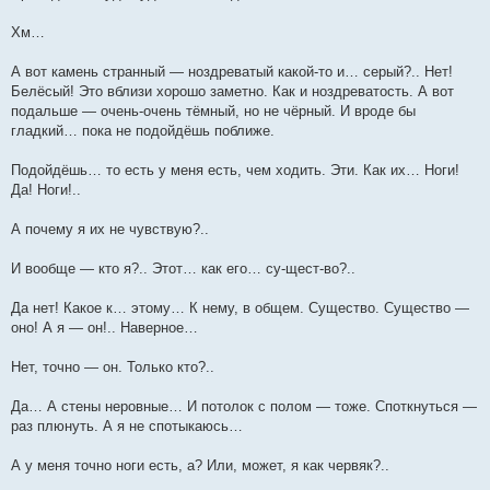
Хм…
А вот камень странный — ноздреватый какой-то и… серый?.. Нет!
Белёсый! Это вблизи хорошо заметно. Как и ноздреватость. А вот
подальше — очень-очень тёмный, но не чёрный. И вроде бы
гладкий… пока не подойдёшь поближе.
Подойдёшь… то есть у меня есть, чем ходить. Эти. Как их… Ноги!
Да! Ноги!..
А почему я их не чувствую?..
И вообще — кто я?.. Этот… как его… су-щест-во?..
Да нет! Какое к… этому… К нему, в общем. Существо. Существо —
оно! А я — он!.. Наверное…
Нет, точно — он. Только кто?..
Да… А стены неровные… И потолок с полом — тоже. Споткнуться —
раз плюнуть. А я не спотыкаюсь…
А у меня точно ноги есть, а? Или, может, я как червяк?..