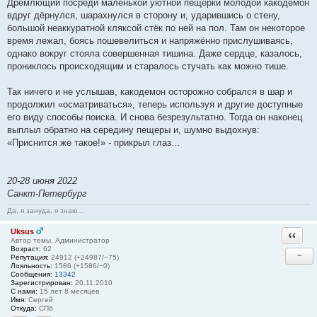
Дремлющий посреди маленькой уютной пещерки молодой какодемон
вдруг дёрнулся, шарахнулся в сторону и, ударившись о стену,
большой неаккуратной кляксой стёк по ней на пол. Там он некоторое
время лежал, боясь пошевелиться и напряжённо прислушиваясь,
однако вокруг стояла совершенная тишина. Даже сердце, казалось,
прониклось происходящим и старалось стучать как можно тише.
Так ничего и не услышав, какодемон осторожно собрался в шар и
продолжил «осматриваться», теперь используя и другие доступные
его виду способы поиска. И снова безрезультатно. Тогда он наконец
выплыл обратно на середину пещеры и, шумно выдохнув:
«Приснится же такое!» - прикрыл глаз…
20-28 июня 2022
Санкт-Петербург
Да, я зануда, я знаю...
Uksus
Ответи
Автор темы, Администратор
Возраст:
62
−
Репутация:
24912 (+24987/−75)
Лояльность:
1586 (+1586/−0)
Сообщения:
13342
Зарегистрирован:
20.11.2010
С нами:
15 лет 8 месяцев
Имя:
Сергей
Откуда:
СПб