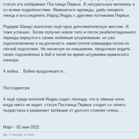
статуя эта изображает Посланца Первых. В натуральную величину и
со всеми подробностями. Явившегося однажды, дабы покарать
лжеца и воссоединить Народ Индры с другими потомками Первых.
Родерик Шмидт выполнил ещё одну дипломатическую миссию. И
тоже успешно. Затем получил новое тело и после реабилитационного
периода вернулся к своим любимым штурмовикам, но уже
подполковником и на должность заместителя командира полка по
лётной подготовке. Но несмотря на повышение, продолжил водить
своих подчинённых в бой и погиб во время штурмовки вражеского
линкора.
А война… Война продолжается...
Постскриптум
А ещё среди жителей Индры ходит легенда, что в тёмные ночи,
когда никто не видит, статуя Посланца Первых сходит со своего
пьедестала и разминает затёкшие от долгого стояния члены…
Март - 02 мая 2022
Да, я зануда, я знаю...