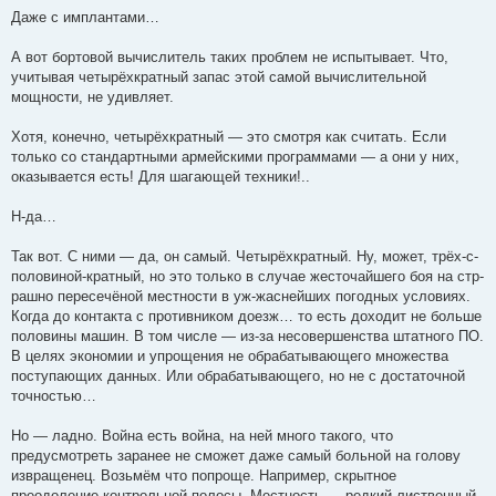
Даже с имплантами…
А вот бортовой вычислитель таких проблем не испытывает. Что,
учитывая четырёхкратный запас этой самой вычислительной
мощности, не удивляет.
Хотя, конечно, четырёхкратный — это смотря как считать. Если
только со стандартными армейскими программами — а они у них,
оказывается есть! Для шагающей техники!..
Н-да…
Так вот. С ними — да, он самый. Четырёхкратный. Ну, может, трёх-с-
половиной-кратный, но это только в случае жесточайшего боя на стр-
рашно пересечёной местности в уж-жаснейших погодных условиях.
Когда до контакта с противником доезж… то есть доходит не больше
половины машин. В том числе — из-за несовершенства штатного ПО.
В целях экономии и упрощения не обрабатывающего множества
поступающих данных. Или обрабатывающего, но не с достаточной
точностью…
Но — ладно. Война есть война, на ней много такого, что
предусмотреть заранее не сможет даже самый больной на голову
извращенец. Возьмём что попроще. Например, скрытное
преодоление контрольной полосы. Местность — редкий лиственный