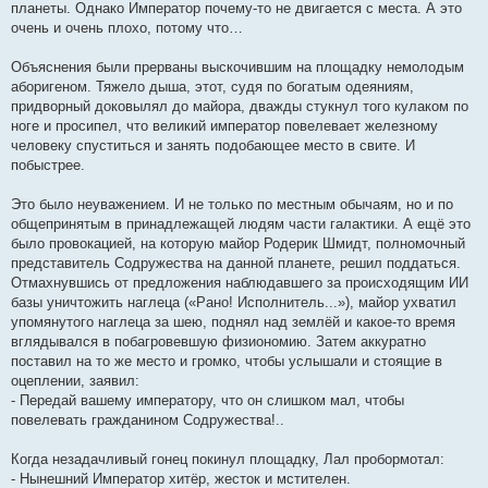
планеты. Однако Император почему-то не двигается с места. А это
очень и очень плохо, потому что…
Объяснения были прерваны выскочившим на площадку немолодым
аборигеном. Тяжело дыша, этот, судя по богатым одеяниям,
придворный доковылял до майора, дважды стукнул того кулаком по
ноге и просипел, что великий император повелевает железному
человеку спуститься и занять подобающее место в свите. И
побыстрее.
Это было неуважением. И не только по местным обычаям, но и по
общепринятым в принадлежащей людям части галактики. А ещё это
было провокацией, на которую майор Родерик Шмидт, полномочный
представитель Содружества на данной планете, решил поддаться.
Отмахнувшись от предложения наблюдавшего за происходящим ИИ
базы уничтожить наглеца («Рано! Исполнитель...»), майор ухватил
упомянутого наглеца за шею, поднял над землёй и какое-то время
вглядывался в побагровевшую физиономию. Затем аккуратно
поставил на то же место и громко, чтобы услышали и стоящие в
оцеплении, заявил:
- Передай вашему императору, что он слишком мал, чтобы
повелевать гражданином Содружества!..
Когда незадачливый гонец покинул площадку, Лал пробормотал:
- Нынешний Император хитёр, жесток и мстителен.