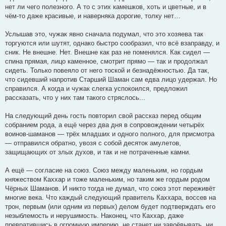
нет ли чего полезного. А то с этих камешков, хоть и цветные, и в
чём-то даже красивые, и наверняка дорогие, толку нет…
Услышав это, чужак явно сначала подумал, что это хозяева так
торгуются или шутят, однако быстро сообразил, что всё взаправду, и
сник. Не внешне. Нет. Внешне как раз не поменялся. Как сидел —
спина прямая, лицо каменное, смотрит прямо — так и продолжал
сидеть. Только повеяло от него тоской и безнадёжностью. Да так,
что сидевший напротив Старший Шаман сам едва лицо удержал. Но
справился. А когда и чужак слегка успокоился, предложил
рассказать, что у них там такого стряслось...
На следующий день гость повторил свой рассказ перед общим
собранием рода, а ещё через два дня в сопровождении четырёх
воинов-шаманов — трёх младших и одного полного, для присмотра
— отправился обратно, увозя с собой десяток амулетов,
защищающих от злых духов, и так и не потраченные камни.
А ещё — согласие на союз. Союз между маленьким, но гордым
княжеством Каххар и тоже маленьким, но таким же гордым родом
Чёрных Шаманов. И никто тогда не думал, что союз этот переживёт
многие века. Что каждый следующий правитель Каххара, воссев на
трон, первым (или одним из первых) делом будет подтверждать его
незыблемость и нерушимость. Наконец, что Каххар, даже
превратившись в огромную империю, не станет ни завоёвывать, ни