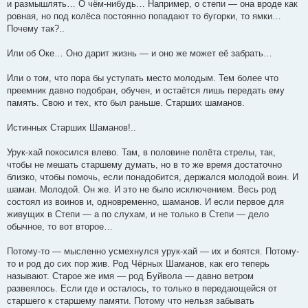
и размышлять… О чём-нибудь… Например, о степи — она вроде как
ровная, но под колёса постоянно попадают то бугорки, то ямки…
Почему так?..
Или об Оке… Оно дарит жизнь — и оно же может её забрать…
Или о том, что пора бы уступать место молодым. Тем более что
преемник давно подобран, обучен, и остаётся лишь передать ему
память. Свою и тех, кто был раньше. Старших шаманов.
Истинных Старших Шаманов!..
Урук-хай покосился влево. Там, в половине полёта стрелы, так,
чтобы не мешать старшему думать, но в то же время достаточно
близко, чтобы помочь, если понадобится, держался молодой воин. И
шаман. Молодой. Он же. И это не было исключением. Весь род
состоял из воинов и, одновременно, шаманов. И если первое для
живущих в Степи — а по слухам, и не только в Степи — дело
обычное, то вот второе…
Потому-то — мысленно усмехнулся урук-хай — их и боятся. Потому-
то и род до сих пор жив. Род Чёрных Шаманов, как его теперь
называют. Старое же имя — род Буйвола — давно ветром
развеялось. Если где и осталось, то только в передающейся от
старшего к старшему памяти. Потому что нельзя забывать