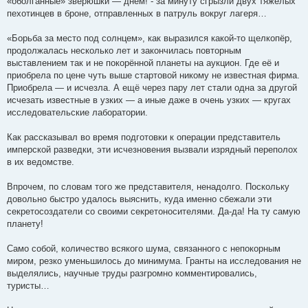
«оболганные» зверюшки — днём! - за минуту сгрызли двух тяжелых
пехотинцев в броне, отправленных в патруль вокруг лагеря…
«Борьба за место под солнцем», как выразился какой-то щелкопёр,
продолжалась несколько лет и закончилась повторным
выставлением так и не покорённой планеты на аукцион. Где её и
приобрела по цене чуть выше стартовой никому не известная фирма.
Приобрела — и исчезла. А ещё через пару лет стали одна за другой
исчезать известные в узких — а иные даже в очень узких — кругах
исследовательские лаборатории.
Как рассказывал во время подготовки к операции представитель
имперской разведки, эти исчезновения вызвали изрядный переполох
в их ведомстве.
Впрочем, по словам того же представителя, ненадолго. Поскольку
довольно быстро удалось выяснить, куда именно сбежали эти
секретосоздатели со своими секретоносителями. Да-да! На ту самую
планету!
Само собой, количество всякого шума, связанного с непокорным
миром, резко уменьшилось до минимума. Гранты на исследования не
выделялись, научные труды разгромно комментировались,
туристы…