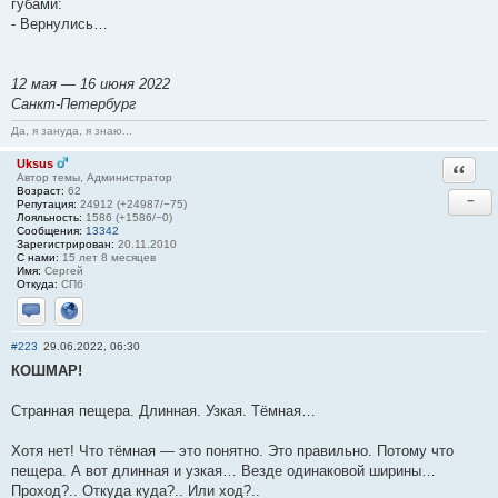
губами:
- Вернулись…
12 мая — 16 июня 2022
Санкт-Петербург
Да, я зануда, я знаю...
Uksus
Ответи
Автор темы, Администратор
Возраст:
62
−
Репутация:
24912 (+24987/−75)
Лояльность:
1586 (+1586/−0)
Сообщения:
13342
Зарегистрирован:
20.11.2010
С нами:
15 лет 8 месяцев
Имя:
Сергей
Откуда:
СПб
Отправить личное сообщение
Сайт
#223
29.06.2022, 06:30
КОШМАР!
Странная пещера. Длинная. Узкая. Тёмная…
Хотя нет! Что тёмная — это понятно. Это правильно. Потому что
пещера. А вот длинная и узкая… Везде одинаковой ширины…
Проход?.. Откуда куда?.. Или ход?..