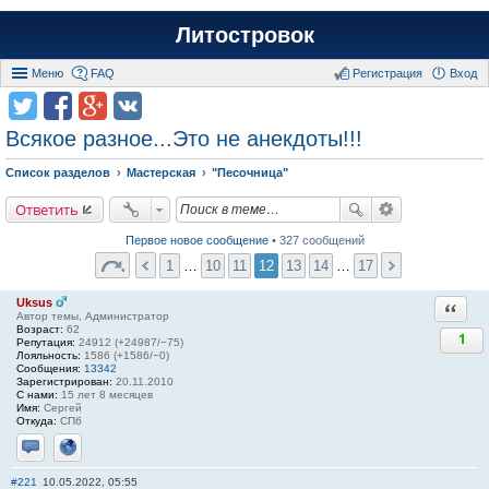
Литостровок
Меню
FAQ
Регистрация
Вход
Всякое разное...Это не анекдоты!!!
Список разделов
Мастерская
"Песочница"
Ответить
Первое новое сообщение
• 327 сообщений
1
…
10
11
12
13
14
…
17
Uksus
Ответи
Автор темы, Администратор
Возраст:
62
1
Репутация:
24912 (+24987/−75)
Лояльность:
1586 (+1586/−0)
Сообщения:
13342
Зарегистрирован:
20.11.2010
С нами:
15 лет 8 месяцев
Имя:
Сергей
Откуда:
СПб
Отправить личное сообщение
Сайт
#221
10.05.2022, 05:55