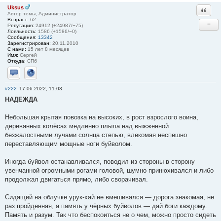
Uksus
Ответи
Автор темы, Администратор
Возраст:
62
−
Репутация:
24912 (+24987/−75)
Лояльность:
1586 (+1586/−0)
Сообщения:
13342
Зарегистрирован:
20.11.2010
С нами:
15 лет 8 месяцев
Имя:
Сергей
Откуда:
СПб
Отправить личное сообщение
Сайт
#222
17.06.2022, 11:03
НАДЕЖДА
Небольшая крытая повозка на высоких, в рост взрослого воина,
деревянных колёсах медленно плыла над выжженной
безжалостными лучами солнца степью, влекомая неспешно
переставляющим мощные ноги буйволом.
Иногда буйвол останавливался, поводил из стороны в сторону
увенчанной огромными рогами головой, шумно принюхивался и либо
продолжал двигаться прямо, либо сворачивал.
Сидящий на облучке урук-хай не вмешивался — дорога знакомая, не
раз пройденная, а память у чёрных буйволов — дай боги каждому.
Память и разум. Так что беспокоиться не о чем, можно просто сидеть