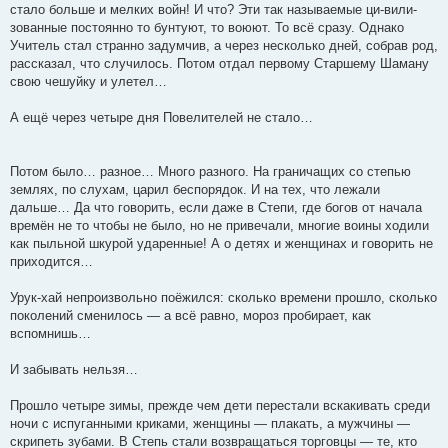
стало больше и мелких войн! И что? Эти так называемые ци-вили-
зованные постоянно то бунтуют, то воюют. То всё сразу. Однако
Учитель стал странно задумчив, а через несколько дней, собрав род,
рассказал, что случилось. Потом отдал первому Старшему Шаману
свою чешуйку и улетел…
А ещё через четыре дня Повелителей не стало…
Потом было… разное… Много разного. На граничащих со степью
землях, по слухам, царил беспорядок. И на тех, что лежали
дальше… Да что говорить, если даже в Степи, где богов от начала
времён не то чтобы не было, но не привечали, многие воины ходили
как пыльной шкурой ударенные! А о детях и женщинах и говорить не
приходится…
Урук-хай непроизвольно поёжился: сколько времени прошло, сколько
поколений сменилось — а всё равно, мороз пробирает, как
вспомнишь…
И забывать нельзя…
Прошло четыре зимы, прежде чем дети перестали вскакивать среди
ночи с испуганными криками, женщины — плакать, а мужчины —
скрипеть зубами. В Степь стали возвращаться торговцы — те, кто