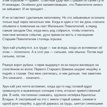
этим огрызком — правил. Ответный удар был страшен по своей сути.
И неожидан. Особенно для запамятовавших, что Повелители ничего
не забывают. И не прощают…
И не оставляют сделанным наполовину. Но это забывчивые осознали
только ещё через несколько зим. Когда в один и тот же день сначала
объявили о появлении на свет Маленьких Повелителей, а перед
самым заходом Ока, когда весь род собрался, чтобы отметить
поистине великое событие, духи принесли весть о посещении
Старшим Повелителем столицы огрызка.
Урук-хай улыбнулся, а в груди — как всегда, когда он вспоминал об
этом — потеплело. А в этот раз — сильнее, чем обычно. Потом ещё
сильнее, потом…
Рванув ворот рубахи, старик выдернул из-за пазухи висевшую на
сплетённом из волос Первого Старшего Шамана шнурке чешуйку и
поднёс к глазам. Она явно светилась, и чем дальше, тем заметнее.
Это означало… означало…
Урук-хай уже почти вспомнил, когда где-то над головой вдруг
громыхнуло и выжженную солнцем степь огласил приветственный
рёв. В небе, постепенно снижаясь, кружила четвёрка Крылатых
Владык. А смотревший на это с земли старый шаман, сжимая в
одной руке чешуйку, а другой держась за грудь, шептал синеющими