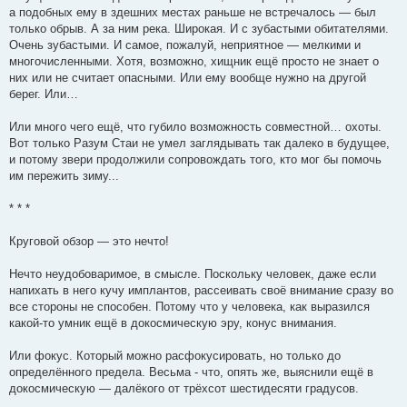
а подобных ему в здешних местах раньше не встречалось — был
только обрыв. А за ним река. Широкая. И с зубастыми обитателями.
Очень зубастыми. И самое, пожалуй, неприятное — мелкими и
многочисленными. Хотя, возможно, хищник ещё просто не знает о
них или не считает опасными. Или ему вообще нужно на другой
берег. Или…
Или много чего ещё, что губило возможность совместной… охоты.
Вот только Разум Стаи не умел заглядывать так далеко в будущее,
и потому звери продолжили сопровождать того, кто мог бы помочь
им пережить зиму...
* * *
Круговой обзор — это нечто!
Нечто неудобоваримое, в смысле. Поскольку человек, даже если
напихать в него кучу имплантов, рассеивать своё внимание сразу во
все стороны не способен. Потому что у человека, как выразился
какой-то умник ещё в докосмическую эру, конус внимания.
Или фокус. Который можно расфокусировать, но только до
определённого предела. Весьма - что, опять же, выяснили ещё в
докосмическую — далёкого от трёхсот шестидесяти градусов.