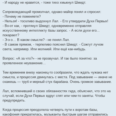
- И народу не нравится, - тоже тихо хмыкнул Шмидт.
Сопровождающий промолчал, однако майор понял и спросил:
- Почему не поменяете?
- Нельзя! - тоскливо выдохнул Лал. - Его утвердили Духи Первых!
- Во-от как, - протянул Шмидт, одновременно отправляя
искусственному интеллекту базы запрос. - А если духи его...
покарают?
- Э-э-э… В каком смысле? - не понял Лал.
- В самом прямом, - терпеливо пояснил Шмидт. - Сожгут лучом
света, например. Или молнией. Или ещё как-нибудь.
Вопрос: «А за что?» - не прозвучал. И так было понятно: за
проявленное неуважение…
Тем временем внизу наконец-то сообразили, что ждать чужака нет
смысла, и процессия двинулась с места. Под завывание — иначе не
скажешь — труб и мерный стук барабана. Очень громкое завывание.
Лал, вспомнивший о своих обязанностях гида, объяснил, что это на
случай, если Духи Первых вдруг спят или чем-то заняты. Чтобы
предупредить.
Когда процессия преодолела четверть пути к воротам базы,
какофония прекратилась, музыканты быстрым шагом отправились