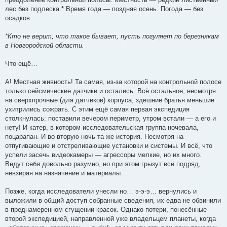
лес без подлеска.* Время года — поздняя осень. Погода — без
осадков…
*Кто не верит, что такое бывает, пусть погуляет по березнякам
в Новгородской области.
Что ещё…
А! Местная живность! Та самая, из-за которой на контрольной полосе
только сейсмические датчики и остались. Всё остальное, несмотря
на сверхпрочные (для датчиков) корпуса, здешние братья меньшие
ухитрились сожрать. С этим ещё самая первая экспедиция
столкнулась: поставили вечером периметр, утром встали — а его и
нету! И катер, в котором исследовательская группа ночевала,
поцарапан. И во вторую ночь та же история. Несмотря на
отпугивающие и отстреливающие установки и системы. И всё, что
успели засечь видеокамеры — агрессоры мелкие, но их много.
Ведут себя довольно разумно, но при этом грызут всё подряд,
невзирая на назначение и материалы.
Позже, когда исследователи унесли но… э-э-э… вернулись и
выложили в общий доступ собранные сведения, их едва не обвинили
в преднамеренном сгущении красок. Однако потери, понесённые
второй экспедицией, направленной уже владельцем планеты, когда