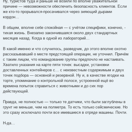
Ну, туристов туда и раньше не возили по вполне уважительной
причине — невозможности обеспечить безопасность клиентов. Если
же кто-то прорывался-просачивался через зияющий дырами
кордон…
В общем, вполне себе спокойная — с учётом специфики, конечно, -
тихая жизнь. Внезапно закончившаяся около двух стандартных
месяцев назад. Когда в одной из лабораторий…
В какой именно и что случилось, разведчик, до этого вполне охотно
рассказывавший о месте предстоящей операции, не уточнил. Причём
с таким лицом, что командование группы предпочло не настаивать.
Хватило указания на карте пяти точек: высадки, установки
доставленных контейнеров с… с неизвестным содержимым и двух
точек подбора — основной и резервной. Ну и, в качестве ягодки на
торте, упоминание о контрольной полосе, устроенной ещё во
времена попыток справиться с животными и до сих пор
действующей.
Правда, не полностью — только те датчики, что были заглублены в
грунт не меньше, чем на полметра. То есть только сейсмические. Но
это сразу исключало почти все имевшиеся в отряде машины. Почти.
Н-да…