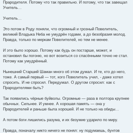
Прародителя. Потому что так правильно. И потому, что так завещал
Учитель…
Учитель…
Это потом в Роду поняли, что огромный и грозный Повелитель,
великий Владыка Неба не умудрён годами, а до безобразия молод.
Правда, только по меркам Повелителей, но тем не менее.
И это было хорошо. Потому как будь он постарше, может, и
остановил бы погоню, но вот возиться со спасёнными точно не стал.
Потому как умудрённый.
Нынешний Старший Шаман много об этом думал. И те, кто до него,
тоже. А самый первый — тот, кого Повелитель учил, - даже хотел
спросить. И не спросил. Передумал. О другом спросил: как с
Прародителями быть?
Так появились чёрные буйволы. Огромные — раза в полтора крупнее
обычных. Сильнее. И умнее. А хорошая память — она у
Прародителей и раньше была хорошей. И не только на обиды…
А потом боги лишились разума, и их безумие ударило по миру.
Правда, поначалу никто ничего не понял: ну подумаешь, бунтов