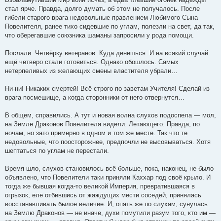
стал ярче. Правда, долго думать об этом не получалось. После
гибели старого врага недовольные правлением Любимого Сына
Повелителя, ранее тихо сидевшие по углам, полезли на свет, да так,
что оберегавшие союзника шаманы запросили у рода помощи.
Послали. Четвёрку ветеранов. Куда денешься. И на всякий случай
ещё четверо стали готовиться. Однако обошлось. Самых
нетерпеливых из желающих смены властителя убрали…
Ни-ни! Никаких смертей! Всё строго по заветам Учителя! Сделай из
врага посмешище, а когда сторонники от него отвернутся…
В общем, справились. А тут и новая волна слухов подоспела — мол,
на Земле Драконов Повелителя видели. Летающего. Правда, по
ночам, но зато примерно в одном и том же месте. Так что те
недовольные, что поосторожнее, предпочли не высовываться. Хотя
шептаться по углам не перестали.
Время шло, слухов становилось всё больше, пока, наконец, не было
объявлено, что Повелители таки приняли Каххар под своё крыло. И
тогда же бывшая когда-то великой Империя, превратившаяся в
огрызок, еле отбившись от жаждущих мести соседей, принялась
восстанавливать былое величие. И, опять же по слухам, сунулась
на Землю Драконов — не иначе, духи помутили разум того, кто им —