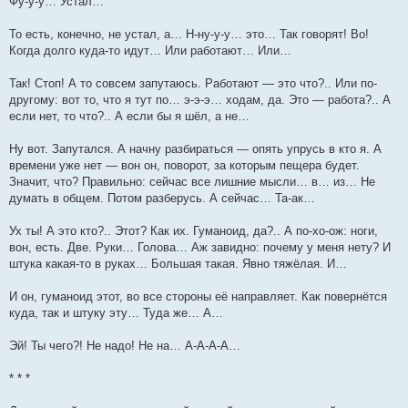
Фу-у-у… Устал…
То есть, конечно, не устал, а… Н-ну-у-у… это… Так говорят! Во!
Когда долго куда-то идут… Или работают… Или…
Так! Стоп! А то совсем запутаюсь. Работают — это что?.. Или по-
другому: вот то, что я тут по… э-э-э… ходам, да. Это — работа?.. А
если нет, то что?.. А если бы я шёл, а не…
Ну вот. Запутался. А начну разбираться — опять упрусь в кто я. А
времени уже нет — вон он, поворот, за которым пещера будет.
Значит, что? Правильно: сейчас все лишние мысли… в… из… Не
думать в общем. Потом разберусь. А сейчас… Та-ак…
Ух ты! А это кто?.. Этот? Как их. Гуманоид, да?.. А по-хо-ож: ноги,
вон, есть. Две. Руки… Голова… Аж завидно: почему у меня нету? И
штука какая-то в руках… Большая такая. Явно тяжёлая. И…
И он, гуманоид этот, во все стороны её направляет. Как повернётся
куда, так и штуку эту… Туда же… А…
Эй! Ты чего?! Не надо! Не на… А-А-А-А…
* * *