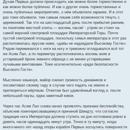
Духам Первых должно происходить как можно более торжественно и
как можно более публично. И как о других очень торжественных и
очень публичных мероприятиях, о нём объявляли заранее. И в этот
раз тоже объявили, тем самым лишив себя возможности тянуть с
церемонией. Так что на шестнадцатый день после прибытия ранним,
по понятиям местной элиты — восемь часов! - утром он стоял на
самой верхней смотровой площадке Императорской Горы. Почти
пустой смотровой площадке, поскольку семья императора в этот раз
расположилась ярусом ниже, «дабы не надоедали Высокому Гостю».
Рядом переминался с ноги на ногу и тревожно оглядывался всё тот
же Асим Лал, а по периметру расположились восемь вояк в
устаревшей броне земного образца с не менее устаревшими
лучевыми винтовками. Тоже исключительно «ради безопасности
Высокого Гостя».
Мысленно хмыкнув, майор снизил громкость динамиков и
посоветовал своему гиду в случае чего падать на землю и
притвориться мёртвым. Ответом был удивлённый взгляд и, после
небольшой паузы, едва заметный кивок.
Через час Асим Лал снова начал проявлять признаки беспокойства,
объяснив поинтересовавшемуся причиной Шмидту, что согласно
традиции нога Императора должна ступить на дно котлована ровно в
девять часов одиннадцать минут утра. Точно в ту минуту, когда
много-много лет назад опоры корабля Первых коснулись поверхности