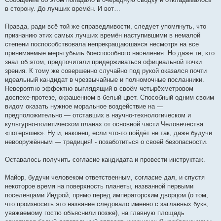
в сторону. До лучших времён. И вот…
Правда, ради всё той же справедливости, следует упомянуть, что
признанию этих самых лучших времён наступившими в немалой
степени поспособствовала непрекращаюшаяся несмотря на все
принимаемые меры убыль боеспособного населения. Но даже те, кто
знал об этом, предпочитали придерживаться официальной точки
зрения. К тому же совершенно случайно под рукой оказался почти
идеальный кандидат в чрезвычайные и полномочные посланники.
Невероятно эффектно выглядящий в своём четырёхметровом
доспехе-протезе, окрашенном в белый цвет. Способный одним своим
видом оказать нужное моральное воздействие на —
предположительно — отставших в научно-технологическом и
культурно-политическом планах от основной части Человечества
«потеряшек». Ну и, наконец, если что-то пойдёт не так, даже будучи
невооружённым — традиция! - позаботиться о своей безопасности.
Оставалось получить согласие кандидата и провести инструктаж.
Майор, будучи человеком ответственным, согласие дал, и спустя
некоторое время на поверхность планеты, названной первыми
поселенцами Индрой, прямо перед императорским дворцом (о том,
что произносить это название следовало именно с заглавных букв,
уважаемому гостю объяснили позже), на главную площадь