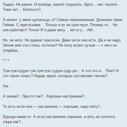
Ладно. Не важно. И вообще, хватит отдыхать. Идти… нет, ползти…
Тоже нет… Катиться?..
А может, у меня щупальца, а? Самые обыкновенные. Длинные такие.
Гибкие. С присосками… Только я их не чувствую. Почему-то… Но
они работают! Точно! И я даже могу… мо-гу-у… Ай!..
Не, не могу. Не держат присоски. Даже если они есть. Да и не надо.
Зачем мне эти стены, потолки? На полу всяко лучше — с него не
упадёшь…
* * *
Тум-тум-тудум тум тум-тум тудум-туду-ум… А что это я… Пою? А
что такое «пою»? Издаю звуки, которые составляют песню?
Хм…
А зачем?.. Просто так?.. Хорошее настроение?..
То есть если оно — настроение — хорошее, надо петь?..
Ерунда какая-то. А если настроение хорошее, а петь не хочется,
тогда как?..