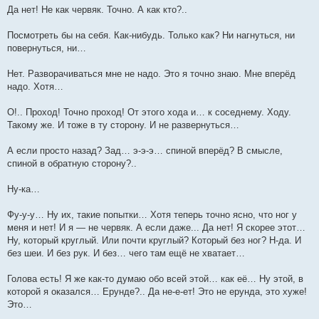
Да нет! Не как червяк. Точно. А как кто?..
Посмотреть бы на себя. Как-нибудь. Только как? Ни нагнуться, ни
повернуться, ни…
Нет. Разворачиваться мне не надо. Это я точно знаю. Мне вперёд
надо. Хотя…
О!.. Проход! Точно проход! От этого хода и… к соседнему. Ходу.
Такому же. И тоже в ту сторону. И не развернуться…
А если просто назад? Зад… э-э-э… спиной вперёд? В смысле,
спиной в обратную сторону?..
Ну-ка…
Фу-у-у… Ну их, такие попытки… Хотя теперь точно ясно, что ног у
меня и нет! И я — не червяк. А если даже... Да нет! Я скорее этот…
Ну, который круглый. Или почти круглый? Который без ног? Н-да. И
без шеи. И без рук. И без… чего там ещё не хватает…
Голова есть! Я же как-то думаю обо всей этой… как её… Ну этой, в
которой я оказался… Ерунде?.. Да не-е-ет! Это не ерунда, это хуже!
Это…