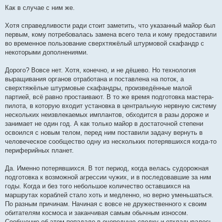
Как в случае с ним же.
Хотя справедливости ради стоит заметить, что указанный майор был
первым, кому потребовалась замена всего тела и кому предоставили
во временное пользование сверхтяжёлый штурмовой скафандр с
некоторыми дополнениями.
Дорого? Вовсе нет. Хотя, конечно, и не дёшево. Но технология
выращивания органов отработана и поставлена на поток, а
сверхтяжёлые штурмовые скафандры, произведённые малой
партией, всё равно простаивают. В то же время подготовка мастера-
пилота, в которую входит установка в центральную нервную систему
нескольких неизвлекаемых имплантов, обходится в разы дороже и
занимает не один год. А как только майор в достаточной степени
освоился с новым телом, перед ним поставили задачу вернуть в
человеческое сообщество одну из нескольких потерявшихся когда-то
периферийных планет.
Да. Именно потерявшихся. В тот период, когда велась судорожная
подготовка к возможной агрессии чужих, и в последовавшие за ним
годы. Когда и без того небольшое количество оставшихся на
маршрутах кораблей стало хоть и медленно, но верно уменьшаться.
По разным причинам. Начиная с вовсе не дружественного к своим
обитателям космоса и заканчивая самым обычным износом.
Сообщение об этом попадало в очередную сводку и откладывалось