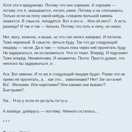
Хотя это я вредничаю. Потому что оно хорошее. А хорошее —
потому что я, оказывается, летать умею. Потому и не спотыкаюсь.
Только если на полу какой-нибудь слишком большой камень
окажется. В смысле, попадётся. Вот я его и… Или об него?.. А есть
разница? И так и так — больно. Потому что хоть и лечу, но низко.
Нет, могу, конечно, и выше, но это сил много забирает. И потолок.
Тоже неровный. В смысле, биться буду. Так что до следующей
пещеры — ни-ни. Да и там — только пока через неё пролетать буду.
Ни задержаться, ни остановиться. Что-то тянет. Вперёд. И подгоняет.
Тоже вперёд. Ненавязчиво. И незаметно. Почти. Просто думал, что
неплохо бы задержаться, и…
Ага. Вот именно. И то же в следующей пещере будет. Разве что не
прямо её пролетать, а… как это… извилинами? Нет! Зиг-за-га-ми!
Во!.. Мелкими. Или короткими? Или какими они бывают?
Быстрыми?..
Хм... Н-ну-у если по ре-зуль-та-ту-у...
А вообще, доберусь — погляжу. Немного осталось...
* * *