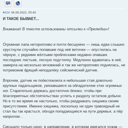
Отправить личное сообщение
Сайт
#224
06.08.2022, 05:40
И ТАКОЕ БЫВАЕТ...
Внимание! В тексте использованы отсылки к «Прелюдии»!
Огромная лапа неторопливо и почти бесшумно — лишь едва слышно
хрустнули случайно попавшие под неё веточки — опустилась на
чёрную, с редкими жёлтыми проблесками недавно опавших
последних листьев, лесную подстилку. Медленно вдавилась в неё,
замерла на несколько мгновений и так же неторопливо поднялась, не
потревожив бдящий неподалёку сейсмический датчик.
Впрочем, датчик не побеспокоила и небольшая стая довольно
крупных падальщиков, увязавшаяся за обладателем этих огромных
ног. Старательно держась достаточно близко, чтобы при
благоприятных обстоятельствах успеть к разделу остатков добычи.
Но в то же время не настолько, чтобы раздражать хищника своим
присутствием. Именно хищника, поскольку ни один травоядный не
стал бы так красться, обходя попадающиеся на пути деревья, а пёр
напролом…
Смущало только одно: в направлении, в котором двигался чужак —