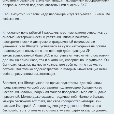
опустился белый летательный аппарат, украшенный изображениями
лавровых ветвей под опознавательными знаками ВКС.
Сел, выпустил из своих недр пассажира и тут же улетел. В небо. Во
избежание...
К посланцу полузабытой Прародины местные жители отнеслись со
смесью настороженности и уважения. Вполне понятной
настороженности и диктуемого традиционной вежливостью
уважения. Что Шмидта, успевшего за сутки нахождения на орбите
планеты установить связь со всё ещё действующим ИИ
законсервированной базы ВКС и получить от него отчёт о состоянии
дел как на самой базе, так и в колонии, совершенно не удивило. Он
бы и сам, окажись на месте хозяев, вел себя если не так же, то
похоже. Вот только подобострастие, с которым нижестоящие вели
себя в присутствии вышестоящих…
Впрочем, как Шмидт узнал во время подготовки, для той нации,
представители которой составляли подавляющее большинство
населения колонии, подобная манера поведения была очень даже
привычной. Можно даже сказать, традиционной. Намного больше
майора беспокоил тот факт, что своё государство «потеряшки»
назвали Империей. А после аудиенции у здешнего Императора
беспокойство это только усилилось — этот царёк оказался далеко