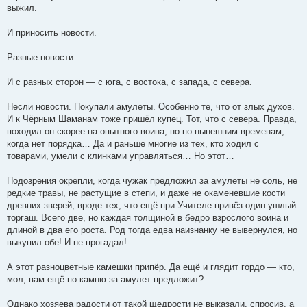
выжил.
И приносить новости.
Разные новости.
И с разных сторон — с юга, с востока, с запада, с севера.
Несли новости. Покупали амулеты. Особенно те, что от злых духов.
И к Чёрным Шаманам тоже пришёл купец. Тот, что с севера. Правда,
походил он скорее на опытного воина, но по нынешним временам,
когда нет порядка… Да и раньше многие из тех, кто ходил с
товарами, умели с клинками управляться… Но этот…
Подозрения окрепли, когда чужак предложил за амулеты не соль, не
редкие травы, не растущие в степи, и даже не окаменевшие кости
древних зверей, вроде тех, что ещё при Учителе привёз один ушлый
торгаш. Всего две, но каждая толщиной в бедро взрослого воина и
длиной в два его роста. Род тогда едва наизнанку не вывернулся, но
выкупил обе! И не прогадал!..
А этот разноцветные камешки припёр. Да ещё и глядит гордо — кто,
мол, вам ещё по камню за амулет предложит?..
Однако хозяева радости от такой щедрости не выказали, спросив, а