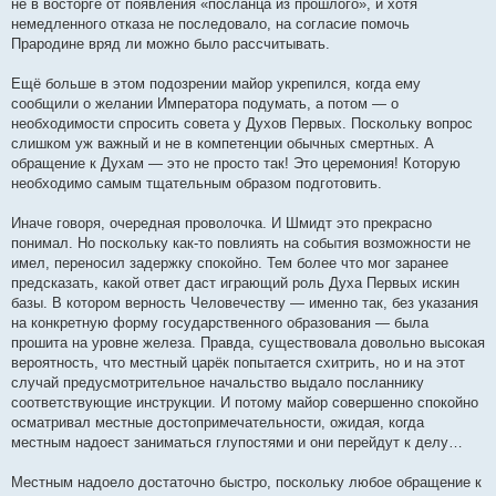
не в восторге от появления «посланца из прошлого», и хотя
немедленного отказа не последовало, на согласие помочь
Прародине вряд ли можно было рассчитывать.
Ещё больше в этом подозрении майор укрепился, когда ему
сообщили о желании Императора подумать, а потом — о
необходимости спросить совета у Духов Первых. Поскольку вопрос
слишком уж важный и не в компетенции обычных смертных. А
обращение к Духам — это не просто так! Это церемония! Которую
необходимо самым тщательным образом подготовить.
Иначе говоря, очередная проволочка. И Шмидт это прекрасно
понимал. Но поскольку как-то повлиять на события возможности не
имел, переносил задержку спокойно. Тем более что мог заранее
предсказать, какой ответ даст играющий роль Духа Первых искин
базы. В котором верность Человечеству — именно так, без указания
на конкретную форму государственного образования — была
прошита на уровне железа. Правда, существовала довольно высокая
вероятность, что местный царёк попытается схитрить, но и на этот
случай предусмотрительное начальство выдало посланнику
соответствующие инструкции. И потому майор совершенно спокойно
осматривал местные достопримечательности, ожидая, когда
местным надоест заниматься глупостями и они перейдут к делу…
Местным надоело достаточно быстро, поскольку любое обращение к