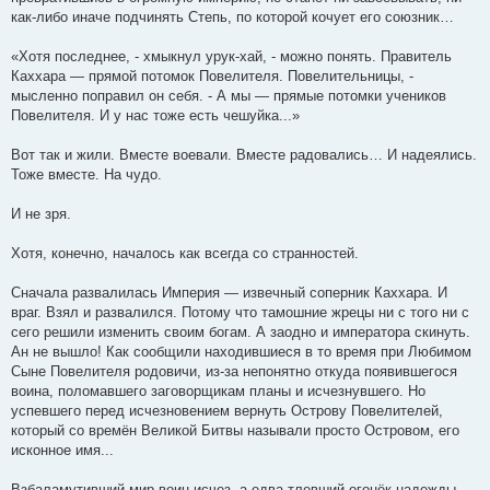
как-либо иначе подчинять Степь, по которой кочует его союзник…
«Хотя последнее, - хмыкнул урук-хай, - можно понять. Правитель
Каххара — прямой потомок Повелителя. Повелительницы, -
мысленно поправил он себя. - А мы — прямые потомки учеников
Повелителя. И у нас тоже есть чешуйка...»
Вот так и жили. Вместе воевали. Вместе радовались… И надеялись.
Тоже вместе. На чудо.
И не зря.
Хотя, конечно, началось как всегда со странностей.
Сначала развалилась Империя — извечный соперник Каххара. И
враг. Взял и развалился. Потому что тамошние жрецы ни с того ни с
сего решили изменить своим богам. А заодно и императора скинуть.
Ан не вышло! Как сообщили находившиеся в то время при Любимом
Сыне Повелителя родовичи, из-за непонятно откуда появившегося
воина, поломавшего заговорщикам планы и исчезнувшего. Но
успевшего перед исчезновением вернуть Острову Повелителей,
который со времён Великой Битвы называли просто Островом, его
исконное имя...
Взбаламутивший мир воин исчез, а едва тлевший огонёк надежды