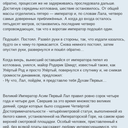
обратно, процессия же не задерживаясь проследовала дальше.
Достигнув середины котлована, шествие остановилось. От общей
массы отделились пятеро — император и, по словам Лала, четверо
самых доверенных приближённых. А когда до входа осталось
пятьдесят метров, остановились последние четверо
сопровождающих, так что к воротам император подошёл один.
Подошёл. Постоял. Развёл руки в стороны, так, что издали казалось,
будто он к чему-то прикасается. Снова немного постоял, затем
опустил руки, развернулся и пошёл обратно…
Когда вихрь, вынесший оставшийся от императора пепел из
котлована, унялся, майор Родерик Шмидт, известный также, как
Упёртый Род и просто Упёртый, повернулся к спутнику и, не снижая
громкости динамиков, предложил:
- Ну что, Лал, пойдём, я представлю тебя Духам Первых…
Великий Император Асим Первый Лал правил ровно сорок четыре
года и четыре дня. Свершив за это время множество великих
деяний, среди которых было создание Четвёртой
Достопримечательности - четырёхметровой статуи, выполненной из
белого камня, установленной на Императорской Горе, на самом краю
верхней смотровой площадки. Особый человек, приставленный к
ней, без всякой платы расскажет любому интересующемуся, что