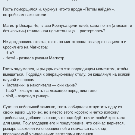
Гость поморщился и, буркнув что-то вроде «Потом найдём»,
потребовал накопители…
Магистр Вокара Че, глава Корпуса целителей, сама почти (а может, и
без «почти») гениальная целительница… растерялась?
Не дождавшись ответа, гость на миг оторвал взгляд от пациента и
бросил его на Магистра:
- Что?
- Нету! - развела руками Магистр.
Гость задумался, и рыцарь счёл это подходящим моментом, чтобы
вмешаться. Подойдя к операционному столу, он кашлянул на всякий
случай и спросил:
- Наставник, а накопители — они какие?
- Твой? - кивнул гость на лежащее перед ним тело.
- Мой, - вздохнул рыцарь…
Судя по небольшой заминке, гость собирался отпустить одну из
своих едких шуточек, но вместо этого коротко и чётко изложил
требования, добавив в конце, что подойдёт почти любой кристалл
для меча. Поблагодарив его и предупредив, что сейчас вернётся,
рыцарь выскочил из операционной и помчался на склад,
провожаемый удивлёнными взглядами орденцев.