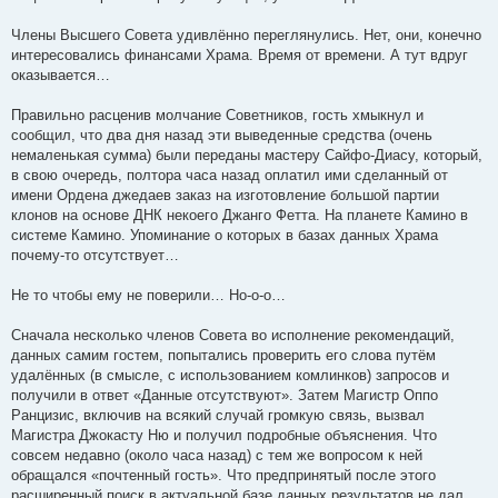
Члены Высшего Совета удивлённо переглянулись. Нет, они, конечно
интересовались финансами Храма. Время от времени. А тут вдруг
оказывается…
Правильно расценив молчание Советников, гость хмыкнул и
сообщил, что два дня назад эти выведенные средства (очень
немаленькая сумма) были переданы мастеру Сайфо-Диасу, который,
в свою очередь, полтора часа назад оплатил ими сделанный от
имени Ордена джедаев заказ на изготовление большой партии
клонов на основе ДНК некоего Джанго Фетта. На планете Камино в
системе Камино. Упоминание о которых в базах данных Храма
почему-то отсутствует…
Не то чтобы ему не поверили… Но-о-о…
Сначала несколько членов Совета во исполнение рекомендаций,
данных самим гостем, попытались проверить его слова путём
удалённых (в смысле, с использованием комлинков) запросов и
получили в ответ «Данные отсутствуют». Затем Магистр Оппо
Ранцизис, включив на всякий случай громкую связь, вызвал
Магистра Джокасту Ню и получил подробные объяснения. Что
совсем недавно (около часа назад) с тем же вопросом к ней
обращался «почтенный гость». Что предпринятый после этого
расширенный поиск в актуальной базе данных результатов не дал.