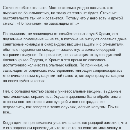
Стечение обстоятельств. Можно сколько угодно называть это
выражение банальностью, но толку от этого не будет. Стечение
обстоятельств так им и останется. Потому что у него есть и другой
смысл: «По причинам, не зависящим от...»
По причинам, не зависящим от хозяйственных служб Храма, его
подземные помещения — не те, в которые не рискуют соваться даже
санитарные команды в скафандрах высшей защиты и с огнемётами,
обычные подвальные склады — захлестнула волна очередной
миграции грызунов. По причинам, не зависящим от руководителей
боевого крыла Ордена, в Храме в это время не оказалось
достаточного количества опытных бойцов. По причинам, не
зависящим от орденских исследований, миграция сопровождалась
многочисленными мутациями той пакости, которую грызуны тащили
на своих зубах и когтях…
Нет, с большей частью заразы универсальные вакцины, выданные
чистильщикам, справились. Укусы и царапины были обработаны в
строгом соответствии с инструкцией и все пострадавшие
отделались, как говорят в таких случаях, лёгким испугом. Почти
все...
Когда один из принимавших участие в зачистке рыцарей заметил, что
с его падаваном происходит что-то не то, он схватил мальчишку в