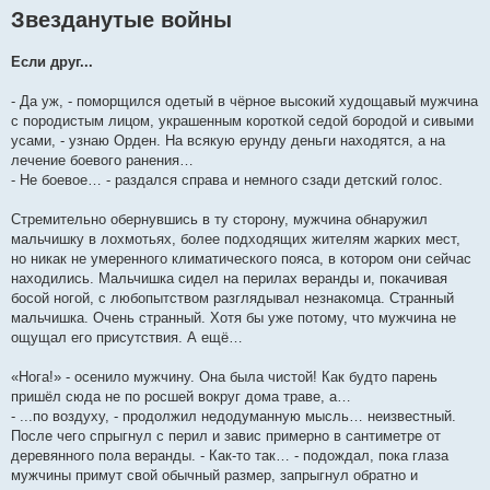
Звезданутые войны
Если друг...
- Да уж, - поморщился одетый в чёрное высокий худощавый мужчина
с породистым лицом, украшенным короткой седой бородой и сивыми
усами, - узнаю Орден. На всякую ерунду деньги находятся, а на
лечение боевого ранения…
- Не боевое… - раздался справа и немного сзади детский голос.
Стремительно обернувшись в ту сторону, мужчина обнаружил
мальчишку в лохмотьях, более подходящих жителям жарких мест,
но никак не умеренного климатического пояса, в котором они сейчас
находились. Мальчишка сидел на перилах веранды и, покачивая
босой ногой, с любопытством разглядывал незнакомца. Странный
мальчишка. Очень странный. Хотя бы уже потому, что мужчина не
ощущал его присутствия. А ещё…
«Нога!» - осенило мужчину. Она была чистой! Как будто парень
пришёл сюда не по росшей вокруг дома траве, а…
- ...по воздуху, - продолжил недодуманную мысль… неизвестный.
После чего спрыгнул с перил и завис примерно в сантиметре от
деревянного пола веранды. - Как-то так… - подождал, пока глаза
мужчины примут свой обычный размер, запрыгнул обратно и