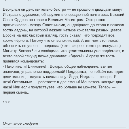
Вернулся он действительно быстро — не прошло и двадцати минут.
И страшно удивился, обнаружив в операционной почти весь Высший
Совет Ордена во главе с Великим Магистром. Осторожно
протискиваясь между Советниками, он добрался до стола и показал
гостю ладонь, на которой лежали четыре кристалла разных цветов.
Бросив на них быстрый взгляд, гость сказал, что подходят все,
кроме чёрного. Потому что он волокнистый. А вот чем это плохо,
объяснить не успел — подошла (хотя, скорее, тоже протиснулась)
Магистр Вокара Че и сообщила, что целительницы уже подбегают, и
всего парой секунд позже добавила: «Здесь!» И сразу же гость
принялся командовать:
- Накопители! Внимание!.. Вокара, общее наблюдение, взятие
анализов, управление поддержкой! Поддержка, - он обвёл взглядом
целительниц, - слушать начальницу! Йода, Йаддль — резерв! Я —
шея! Остальным — работаете в две смены! Меняетесь каждые два
часа! Или если почувствуете, что больше не можете. Теперь —
первая смена…
* * *
Окончание следует