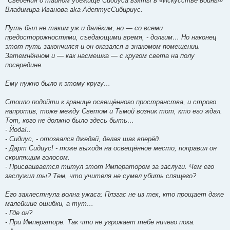
*Сведения о тайном убежище Сидиуса взяты в «Искусстве войны»
Владимира Иванова aka АдептусСибириус.
Путь был не таким уж и далёким, но — со всеми
предосторожностями, съедающими время, - долгим… Но наконец
этот путь закончился и он оказался в знакомом помещении.
Затемнённом и — как насмешка — с кругом света на полу
посередине.
Ему нужно было к этому кругу…
Стоило подойти к границе освещённого пространства, и строго
напротив, тоже между Светом и Тьмой возник тот, кто его ждал.
Тот, кого не должно было здесь быть…
- Йода!..
- Сидиус, - отозвался джедай, делая шаг вперёд.
- Дарт Сидиус! - тоже выходя на освещённое место, поправил он
скрипящим голосом.
- Присваивается титул этот Императором за заслуги. Чем его
заслужил ты? Тем, что учителя не сумел убить спящего?
Его захлестнула волна ужаса: Плэгас не из тех, кто прощает даже
малейшие ошибки, а тут…
- Где он?
- При Императоре. Так что не угрожает тебе ничего пока.