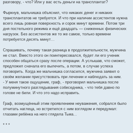
разговору, - что? Или у вас есть деньги на трансплантат?
Фыркнув, мальчишка объяснил, что никаких денег и никаких
трансплантатов не требуется. И что при наличии ассистентов нужна
всего лишь ровная поверхность и сорок минут времени. Потом три
дня постельного режима и ещё двадцать — сниженных физических
нагрузок. Без ассистентов же то же самое, только времени
потребуется десять минут…
Спрашивать, почему такая разница в продолжительности, мужчина
не стал. Вместо этого он поинтересовался, будет ли его ученик
способен общаться сразу после операции. А услышав, что сможет,
предложил сначала его вылечить, а потом, в случае успеха
поговорить. Когда же мальчишка согласился, мужчина заявил о
своём желании присутствовать при лечении и наблюдать за ним.
- У меня такое ощущение, граф, - проговорил мальчишка после
полуминутного разглядывания собеседника, - что тебя давно по
голове не били. И что это надо исправить.
Граф, возмущённый этим проявлением неуважения, собрался было
отчитать наглеца, но встретился с ним взглядом и передумал:
глазами ребёнка на него глядела Тьма...
* * *