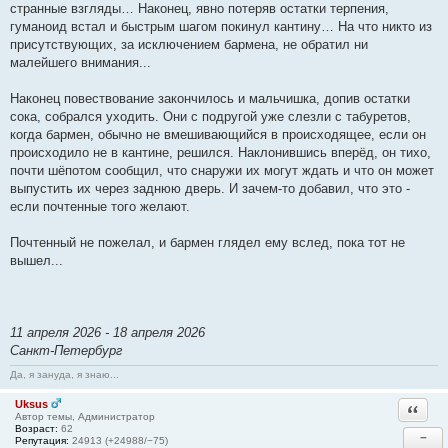
странные взгляды… Наконец, явно потеряв остатки терпения,
гуманоид встал и быстрым шагом покинул кантину… На что никто из
присутствующих, за исключением бармена, не обратил ни
малейшего внимания...
Наконец повествование закончилось и мальчишка, допив остатки
сока, собрался уходить. Они с подругой уже слезли с табуретов,
когда бармен, обычно не вмешивающийся в происходящее, если он
происходило не в кантине, решился. Наклонившись вперёд, он тихо,
почти шёпотом сообщил, что снаружи их могут ждать и что он может
выпустить их через заднюю дверь. И зачем-то добавил, что это -
если почтенные того желают.
Почтенный не пожелал, и бармен глядел ему вслед, пока тот не
вышел...
11 апреля 2026 - 18 апреля 2026
Санкт-Петербург
Да, я зануда, я знаю...
Uksus
Ответи
Автор темы, Администратор
Возраст:
62
−
Репутация:
24913 (+24988/−75)