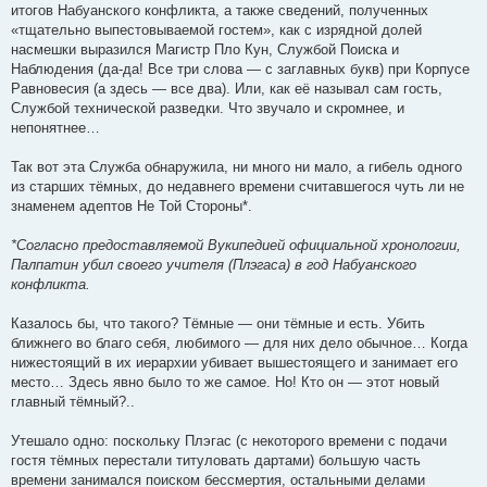
итогов Набуанского конфликта, а также сведений, полученных
«тщательно выпестовываемой гостем», как с изрядной долей
насмешки выразился Магистр Пло Кун, Службой Поиска и
Наблюдения (да-да! Все три слова — с заглавных букв) при Корпусе
Равновесия (а здесь — все два). Или, как её называл сам гость,
Службой технической разведки. Что звучало и скромнее, и
непонятнее…
Так вот эта Служба обнаружила, ни много ни мало, а гибель одного
из старших тёмных, до недавнего времени считавшегося чуть ли не
знаменем адептов Не Той Стороны*.
*Согласно предоставляемой Вукипедией официальной хронологии,
Палпатин убил своего учителя (Плэгаса) в год Набуанского
конфликта.
Казалось бы, что такого? Тёмные — они тёмные и есть. Убить
ближнего во благо себя, любимого — для них дело обычное… Когда
нижестоящий в их иерархии убивает вышестоящего и занимает его
место… Здесь явно было то же самое. Но! Кто он — этот новый
главный тёмный?..
Утешало одно: поскольку Плэгас (с некоторого времени с подачи
гостя тёмных перестали титуловать дартами) большую часть
времени занимался поиском бессмертия, остальными делами