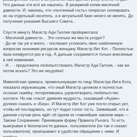
Что данные эти всё же нашлись. В резервной копии месячной
давности. И, наконец, что «почтенный гость» попросил скопировать
их на отдельный носитель, а в актуальной базе ничего не менять. До
получения указания Высшего Совета…
Спустя минуту Магистр Ади Галлия пробормотала:
- Месячной давности… Это сколько же места уходит?
- Да не так уж и много, - поспешил успокоить явно озабоченную
вопросом экономии ресурсов женщину Магистр Иит Кот. - Полностью
база копируется раз в год. А дальше сохраняются только внесённые
в неё изменения.
- И… - продолжила любопытствовать Магистр Ади Галлия, - как же
потом искать? Это же неудобно!
Мимолётная гримаса, промелькнувшая по лицу Магистра Иита Кота,
показала окружающим, что оный Магистр целиком и полностью
осознал ошибку, поторопившись удовлетворить любопытство
коллеги. Но как гласит древняя мудрость, сказавший «Аурек»
должен сказать и «Беш». И Магистр Иит Кот уже почти открыл рот,
чтобы ей последовать, но тут подал голос гость. Заявивший, что в
данном случае речь идёт об одном из главнейших законов мира —
Законе Сохранения. Принявшем форму Правила Рычага. То есть
выигрывая в безопасности данных, пользователи (он так и сказал:
пользователи), проигрывают в удобстве обращения с ними. И
вообще…