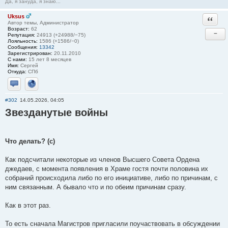
Да, я зануда, я знаю...
Uksus
Ответи
Автор темы, Администратор
Возраст:
62
−
Репутация:
24913 (+24988/−75)
Лояльность:
1586 (+1586/−0)
Сообщения:
13342
Зарегистрирован:
20.11.2010
С нами:
15 лет 8 месяцев
Имя:
Сергей
Откуда:
СПб
Отправить личное сообщение
Сайт
#302
14.05.2026, 04:05
Звезданутые войны
Что делать? (с)
Как подсчитали некоторые из членов Высшего Совета Ордена
джедаев, с момента появления в Храме гостя почти половина их
собраний происходила либо по его инициативе, либо по причинам, с
ним связанным. А бывало что и по обеим причинам сразу.
Как в этот раз.
То есть сначала Магистров пригласили поучаствовать в обсуждении