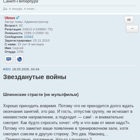
Санкт-Петербург
Да, я зануда, я знаю...
Uksus
Ответи
Автор темы, Администратор
Возраст:
62
−
Репутация:
24913 (+24988/−75)
Лояльность:
1586 (+1586/−0)
Сообщения:
13342
Зарегистрирован:
20.11.2010
С нами:
15 лет 8 месяцев
Имя:
Сергей
Откуда:
СПб
Отправить личное сообщение
Сайт
#303
18.05.2026, 04:34
Звезданутые войны
Шпионские страсти (не мультфильм)
Хорошо приходить вовремя. Потому что не приходится долго ждать
окончания занятий, это раз. И гость, отпустив группу, не исчезает в
неизвестном направлении, а подходит — сам! - и внимательно
смотрит. Как будто спросить хочет: «Ну и что вам от меня надо?».
Потому что заметил ваше появление в тренировочном зале, хотя
смотрел совсем в другую сторону. Это два. Наконец…
- Приветствую, почтенные. Что-то случилось?