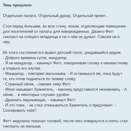
Тень прошлого
Отдельная палата. Отдельный дроид. Отдельный проект…
Стоя перед большим, во всю стену, окном, отделяющим помещение
для посетителей от палаты для новорождённых, Джанго Фетт
смотрел на спящего младенца и ни о чём не думал. Совсем ни о
чём.
Из этого состояния его вывел детский голос, раздавшийся рядом:
- Доброго времени суток, мандалор.
- Я не мандалор, - хмыкнул Фетт, поворачивая голову к неизвестному
и открыто его изучая.
- Мандалор, - повторил мальчишка. - И останешься им, пока будут
те, кто готов подняться по твоему слову.
- Странный облик, - сменил тему Фетт.
- Меня называют Хранитель, - наконец представился незнакомец. - А
облик… в некоторых случаях удобно.
- Дразнить окружающих, - хмыкнул Фетт.
- И это тоже, - не стал отказываться Хранитель и предложил: -
Скопировать тебя?
Фетт медленно покачал головой, после чего отвернулся и опять стал
смотреть на малыша.