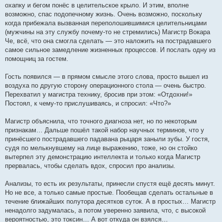
охапку и бегом понёс в целительское крыло. И этим, вполне
возможно, спас подопечному жизнь. Очень возможно, поскольку
когда прибежала вызванная переполошившимися целительницами
(мужчины на эту службу почему-то не стремились) Магистр Вокара
Че, всё, что она смогла сделать — это наложить на пострадавшего
самое сильное замедление жизненных процессов. И послать одну из
помощниц за гостем.
Гость появился — в прямом смысле этого слова, просто вышел из
воздуха по другую сторону операционного стола — очень быстро.
Перехватил у магистра технику, бросив при этом: «Отдохни!»
Постоял, к чему-то прислушиваясь, и спросил: «Что?»
Магистр объяснила, что точного диагноза нет, но по некоторым
признакам… Дальше пошёл такой набор научных терминов, что у
принёсшего пострадавшего падавана рыцаря заныли зубы. У гостя,
судя по мелькнувшему на лице выражению, тоже, но он стойко
вытерпел эту демонстрацию интеллекта и только когда Магистр
прервалась, чтобы сделать вдох, спросил про анализы.
Анализы, то есть их результаты, принесли спустя ещё десять минут.
Но не все, а только самые простые. Пообещав сделать остальные в
течение ближайших полутора десятков суток. А в простых… Магистр
ненадолго задумалась, а потом уверенно заявила, что, с высокой
вероятностью, это токсин… А вот откуда он взялся…