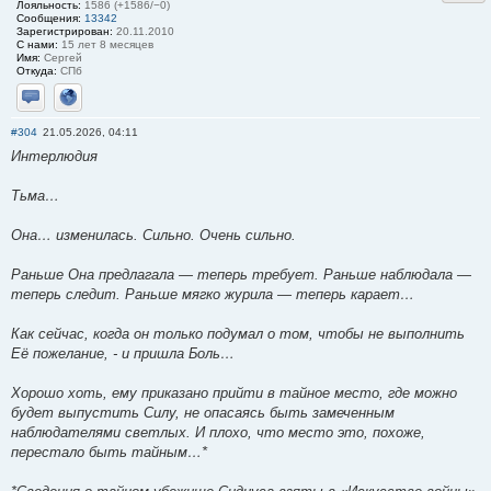
Лояльность:
1586 (+1586/−0)
Сообщения:
13342
Зарегистрирован:
20.11.2010
С нами:
15 лет 8 месяцев
Имя:
Сергей
Откуда:
СПб
Отправить личное сообщение
Сайт
#304
21.05.2026, 04:11
Интерлюдия
Тьма…
Она… изменилась. Сильно. Очень сильно.
Раньше Она предлагала — теперь требует. Раньше наблюдала —
теперь следит. Раньше мягко журила — теперь карает…
Как сейчас, когда он только подумал о том, чтобы не выполнить
Её пожелание, - и пришла Боль…
Хорошо хоть, ему приказано прийти в тайное место, где можно
будет выпустить Силу, не опасаясь быть замеченным
наблюдателями светлых. И плохо, что место это, похоже,
перестало быть тайным…*