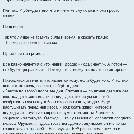
Или так. И убеждать его, что ничего не случилось и они просто
зашли…
Не поверит.
Так что лучше не тратить силы и время, а сказать прямо:
- Ты вчера говорил о шпионах…
Ну, или почти прямо…
Всё равно начнётся с уточнений. Вроде: «Йода знает?». А потом —
кто будет допрашивать. Потому что самому гостю это не интересно.
Приходится отвечать, что найдётся кому, если будет кого. И только
после этого речь, наконец, пойдёт о деле:
- Завтра во второй половине дня. Спутница — приятная девочка лет
шестнадцати-семнадцати на вид. Достаточно умная, чтобы
изображать глупышку и благосклонно кивать, когда я буду
распушивать перед ней хвост. Изображать живой интерес и
подкидывать нужные вопросы в нужные моменты. Человечка,
забрачка или тогрута. Одежда — как у нынешней молодёжи среднего
класса. Оружие… - здесь гость ненадолго задумывается и в конце
концов качает головой: - Без оружия. Всё равно кроме шестов и