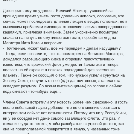
Договорить ему не удалось. Великий Магистр, успевший за
прошедшее время узнать гостя довольно неплохо, сообразив, что
сейчас может последовать длинная лекция о вещах полезных, но к
нынешним проблемам имеющих отношение весьма опосредованное,
кашлянул, привлекая внимание. Затем укоризненно посмотрел
сначала на ничуть не смутившегося гостя, перевёл взгляд на
Магистра Иита Кота и вопросил:
- Почтенные, может быть, всё же перейдём к делам насущным?
- Тогда, если позволите, - гость посмотрел на Великого Магистра,
дождался разрешающего кивка и огорошил присутствующих
известием, что вражеский флот уже достиг Галактики и теперь
ползает на её окраине в поисках подходящей для заселения
планеты. Также он сообщил о том, что чужаки успели сунуться на
Зонаму-Секот, получить от неё («Да-да, почтенные, эта планета
обладает разумом. Со всеми вытекающими») по голове и сейчас
подыскивают что-нибудь ещё…
Члены Совета встретили эту новость более чем сдержанно, и гость
после небольшой паузы добавил, что по его мнению соваться к
интервентам сейчас нет возможности. Потому что ни у Республики,
ни у её соседей нет даже самого завалящего флота. Это раз. И
желание куда-то лететь, чтобы разобраться с угрозой до того, как
она из предполагаемой превратится в явную, у названных тоже