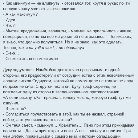
- Как минимум — не влипнуть, - отозвался тот, крутя в руках почти
полную чашку уже остывшего напитка.
- А как максимум?
- Идеи.
- Что?!
- Мысли, предложения, варианты, - мальчишка приложился к чашке,
поморщился, но потом всё же допил её не отрываясь. - Понимаешь,
я знаю, что должно получиться. Но я не знаю, как это сделать.
Точнее, как и
na yolku vlezt, I ne obodratsya.
- Э-э-э…
- Совместить несовместимое.
Дуку задумался. Намёк был достаточно прозрачным: с одной
стороны, его предостерегли от сотрудничества с этим новоявленным
лордом ситхов Сидиусом, который на самом деле не только не лорд,
но даже не ситх. С другой, если он, Дуку, граф Серенно, не
возглавит одну из сторон в запланированном противостоянии…
«А если рискнуть?» - пришла в голову мысль, которую граф тут же
озвучил.
- В смысле?
- Согласиться поучаствовать в этой, как ты её назвал, странной
войне, а от ученичества отказаться?
- Он тебя съест, - хмыкнул… Хранитель… Явно при этом прикидывая
варианты. - Да, ты аристократ и воин. А он —
plebey
и политик. При
чём
plebey
, пробившийся с самого низа и потому обладающий