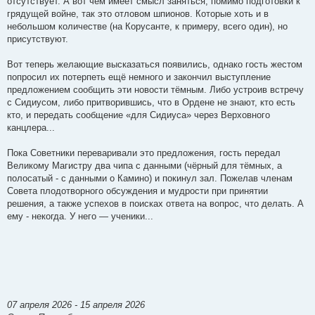
отсутствует. А вот чем имеет смысл заняться, помимо подготовки к
грядущей войне, так это отловом шпионов. Которые хоть и в
небольшом количестве (на Корусанте, к примеру, всего один), но
присутствуют.
Вот теперь желающие высказаться появились, однако гость жестом
попросил их потерпеть ещё немного и закончил выступление
предложением сообщить эти новости тёмным. Либо устроив встречу
с Сидиусом, либо притворившись, что в Ордене не знают, кто есть
кто, и передать сообщение «для Сидиуса» через Верховного
канцлера...
Пока Советники переваривали это предложения, гость передал
Великому Магистру два чипа с данными (чёрный для тёмных, а
полосатый - с данными о Камино) и покинул зал. Пожелав членам
Совета плодотворного обсуждения и мудрости при принятии
решения, а также успехов в поисках ответа на вопрос, что делать. А
ему - некогда. У него — ученики...
07 апреля 2026 - 15 апреля 2026