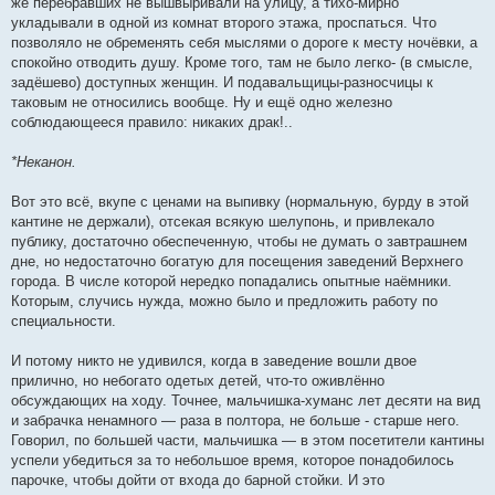
же перебравших не вышвыривали на улицу, а тихо-мирно
укладывали в одной из комнат второго этажа, проспаться. Что
позволяло не обременять себя мыслями о дороге к месту ночёвки, а
спокойно отводить душу. Кроме того, там не было легко- (в смысле,
задёшево) доступных женщин. И подавальщицы-разносчицы к
таковым не относились вообще. Ну и ещё одно железно
соблюдающееся правило: никаких драк!..
*Неканон.
Вот это всё, вкупе с ценами на выпивку (нормальную, бурду в этой
кантине не держали), отсекая всякую шелупонь, и привлекало
публику, достаточно обеспеченную, чтобы не думать о завтрашнем
дне, но недостаточно богатую для посещения заведений Верхнего
города. В числе которой нередко попадались опытные наёмники.
Которым, случись нужда, можно было и предложить работу по
специальности.
И потому никто не удивился, когда в заведение вошли двое
прилично, но небогато одетых детей, что-то оживлённо
обсуждающих на ходу. Точнее, мальчишка-хуманс лет десяти на вид
и забрачка ненамного — раза в полтора, не больше - старше него.
Говорил, по большей части, мальчишка — в этом посетители кантины
успели убедиться за то небольшое время, которое понадобилось
парочке, чтобы дойти от входа до барной стойки. И это