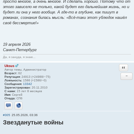
просто многое, а очень многое. И сделать хорошо. Потому что от
этого зависело не только, какой будет его дальнейшая жизнь, но и
будет ли она у него вообще. А где-то в глубине, как пишут в
романах, сознания билась мысль: «Всё-таки этот ублюдок нашёл
своё бессмертие!»
19 апреля 2026
Санкт-Петербург
Да, я зануда, я знаю...
Uksus
Ответи
Автор темы, Администратор
Возраст:
62
−
Репутация:
24913 (+24988/−75)
Лояльность:
1586 (+1586/−0)
Сообщения:
13342
Зарегистрирован:
20.11.2010
С нами:
15 лет 8 месяцев
Имя:
Сергей
Откуда:
СПб
Отправить личное сообщение
Сайт
#305
25.05.2026, 03:36
Звезданутые войны