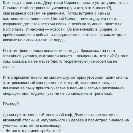
Как пишут в романах, Дуку, граф Серенно, просто устал удивляться.
Сначала тяжёлое ранение ученика (ну и что, что бывшего?),
оказавшееся совсем не ранением. Потом встреча с самым
настоящим воплощением Тёмной Силы — ничем другим нечто,
избравшее для этой встречи обличье ребёнка-хуманса, просто не
могло быть. И наконец — новости. Об изменениях в Ордене, о
приближающихся войнах, о лордах ситхов, которые на самом деле
никакие не ситхи и даже не лорды…
На этом фоне полные ненависти взгляды, бросаемые на него
женщиной ученика, выглядели чем-то… обыденным, что ли? Да он и
сам, окажись на её месте (чисто теоретически!) смотрел бы не
лучше…
И что примечательно, на мальчишку, который уговорил Квай-Гона на
этот рискованный эксперимент и который, как выяснилось, не
помешал её сыну принять участие в весьма и весьма рискованной
операции, она глядела чуть ли не со священным трепетом!..
Почему?..
Допив приготовленный женщиной каф, Дуку поставил чашку на
низенький столик из натурального (!) дерева и посмотрел сначала на
ученика, а потом на мальчишку:
- Ну так что от меня требуется?