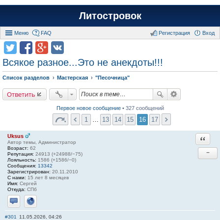
Литостровок
Меню
FAQ
Регистрация
Вход
Всякое разное...Это не анекдоты!!!
Список разделов
Мастерская
"Песочница"
Ответить
Первое новое сообщение
• 327 сообщений
1
…
13
14
15
16
17
Uksus
Ответи
Автор темы, Администратор
Возраст:
62
−
Репутация:
24913 (+24988/−75)
Лояльность:
1586 (+1586/−0)
Сообщения:
13342
Зарегистрирован:
20.11.2010
С нами:
15 лет 8 месяцев
Имя:
Сергей
Откуда:
СПб
Отправить личное сообщение
Сайт
#301
11.05.2026, 04:26