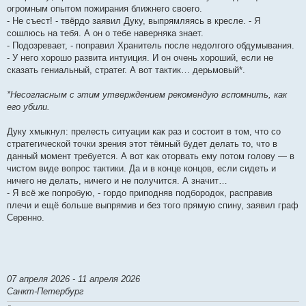
огромным опытом пожирания ближнего своего.
- Не съест! - твёрдо заявил Дуку, выпрямляясь в кресле. - Я
сошлюсь на тебя. А он о тебе наверняка знает.
- Подозревает, - поправил Хранитель после недолгого обдумывания.
- У него хорошо развита интуиция. И он очень хороший, если не
сказать гениальный, стратег. А вот тактик… дерьмовый*.
*Несогласным с этим утверждением рекомендую вспомнить, как
его убили.
Дуку хмыкнул: прелесть ситуации как раз и состоит в том, что со
стратегической точки зрения этот тёмный будет делать то, что в
данный момент требуется. А вот как оторвать ему потом голову — в
чистом виде вопрос тактики. Да и в конце концов, если сидеть и
ничего не делать, ничего и не получится. А значит…
- Я всё же попробую, - гордо приподняв подбородок, расправив
плечи и ещё больше выпрямив и без того прямую спину, заявил граф
Серенно.
07 апреля 2026 - 11 апреля 2026
Санкт-Петербург