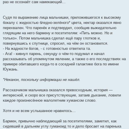
раз не осознаёт сам намекающий…
Судя по выражению лица мальчишки, приложившегося к высокому
бокалу с жидкостью бледно-зелёного* цвета, нектар оказался явно
перехвален. Что паренёк и подтвердил, сообщив выжидательно
глядящим на него бармену и посетителям: «Пить можно. Но и
только». Потом мальчишка сделал ещё пару глотков и,
повернувшись к спутнице, спросил, на чём он остановился.
- На жадности богов, - с готовностью ответила та.
- Ага! - кивнул парень, секунду о чём-то подумал и начал
рассказывать об упомянутом явлении, а также о его последствиях на
примере обитавшего когда-то в соседней галактике бога по имени
Юужань.
*Неканон, поскольку информации не нашёл.
Рассказчиком мальчишка оказался превосходным, история —
интересной, и скоро все присутствующие, затаив дыхание, ловили
каждое произнесённое малолетним хумансом слово.
Хотя и не всем услышанное нравилось…
Бармен, привычно наблюдающий за посетителями, заметил, как
сидевший в дальнем углу гуманоид то и дело бросает на паренька