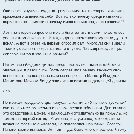
зубочисток они ничего даже держать толком не умеют…
Они переглянулись: судя по требованиям, гость собрался ловить
вражеского шпиона на себя. Вот только почему среди названных
вариантов нет твилеки и почему именно приятная, а не красивая?..
Хотя на второй вопрос они могли бы ответить и сами, но хотелось
услышать мнение гостя. И тот, судя по насмешливому взгляду, это
понял. А вот в ответ на первый спросил сам, много ли они видели
твилек указанного возраста вдали от дома без сопровождающих
соплеменников и чтобы не рабыни?..
Потом они обсудили детали вроде прикрытия, вывоза добычи и
эвакуации, и разошлись. Гость отправился решать какие-то свои
непонятные, но всё равно важные вопросы, а Магистр Йаддль с
Магистром Мейсом Винду занялись поисками подходящей девицы…
* * *
По меркам городского дна Корусанта кантина «У пьяного тускена»*
считалась местом весьма и весьма респектабельным. Достигалось
это средствами, может, и влияющими отрицательно на прибыль, но
только на первый взгляд. А именно, в «Тускене», как сократили
название местные обитатели, не подавались наркотики. Совсем.
Ничего, кроме выпивки. Вот той — да, было много и разной. К тому