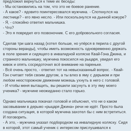
предложил вернуться к теме их беседы:
- Мы остановились на том, что это не боевое ранение.
- А какое? - ядовито поинтересовался мужчина. - Споткнулся на
лестнице? - его явно несло. - Или поскользнулся на дынной кожуре?
- Я, - спокойно ответил мальчишка.
- Что?
- Это я повредил его позвоночник. С его добровольного согласия.
Сделав три шага назад (хотел больше, но упёрся в перила с другой
стороны веранды), чтобы иметь возможность одновременно держать
в поле зрения и сидящего в инвалидной коляске Квай-Гона Джина, и
странного мальчишку, мужчина покосился на рыцаря, увидел его
кивок и опять сосредоточил всё внимание на пареньке.
- Всё очень просто, - ответил тот на невысказанный вопрос. - Квай-
Гон считает тебя своим другом, а ты влез в яму с дерьмом и при
любом неосторожном движении можешь ухнуть в него с головой.
- И чтобы меня вытащить, вы решили засунуть в эту яму моего
ученика? - мужчине неожиданно стало горько.
Однако мальчишка покачал головой и объяснил, что ни о каком
засовывании в дерьмо «рыцаря Джина» речи не идёт. Просто была
создана ситуация, в которой мужчина захотел бы с ним встретиться.
И поговорить.
- А это, - мужчина указал подбородком на инвалидную коляску. Сидя
в которой, этот самый ученик с интересом прислушивался к