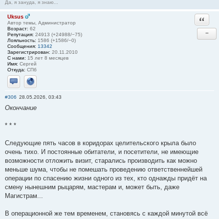
Да, я зануда, я знаю...
Uksus
Ответи
Автор темы, Администратор
Возраст:
62
−
Репутация:
24913 (+24988/−75)
Лояльность:
1586 (+1586/−0)
Сообщения:
13342
Зарегистрирован:
20.11.2010
С нами:
15 лет 8 месяцев
Имя:
Сергей
Откуда:
СПб
Отправить личное сообщение
Сайт
#306
28.05.2026, 03:43
Окончание
* * *
Следующие пять часов в коридорах целительского крыла было
очень тихо. И постоянные обитатели, и посетители, не имеющие
возможности отложить визит, старались производить как можно
меньше шума, чтобы не помешать проведению ответственнейшей
операции по спасению жизни одного из тех, кто однажды придёт на
смену нынешним рыцарям, мастерам и, может быть, даже
Магистрам...
В операционной же тем временем, становясь с каждой минутой всё