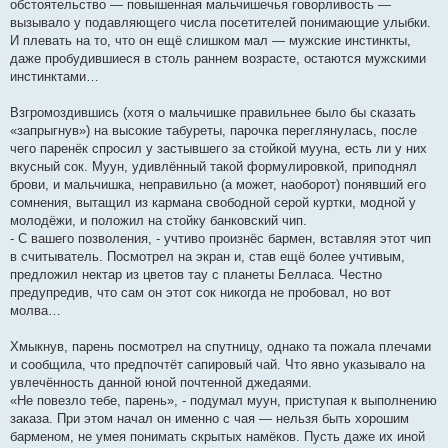
обстоятельство — повышенная мальчишечья говорливость —
вызывало у подавляющего числа посетителей понимающие улыбки.
И плевать на то, что он ещё слишком мал — мужские инстинкты,
даже пробудившиеся в столь раннем возрасте, остаются мужскими
инстинктами…
Взгромоздившись (хотя о мальчишке правильнее было бы сказать
«запрыгнув») на высокие табуреты, парочка переглянулась, после
чего паренёк спросил у застывшего за стойкой мууна, есть ли у них
вкусный сок. Муун, удивлённый такой формулировкой, приподнял
брови, и мальчишка, неправильно (а может, наоборот) понявший его
сомнения, вытащил из кармана свободной серой куртки, модной у
молодёжи, и положил на стойку банковский чип.
- С вашего позволения, - учтиво произнёс бармен, вставляя этот чип
в считыватель. Посмотрел на экран и, став ещё более учтивым,
предложил нектар из цветов тау с планеты Белласа. Честно
предупредив, что сам он этот сок никогда не пробовал, но вот
молва…
Хмыкнув, парень посмотрел на спутницу, однако та пожала плечами
и сообщила, что предпочтёт сапировый чай. Что явно указывало на
увлечённость данной юной почтенной джедаями.
«Не повезло тебе, парень», - подумал муун, приступая к выполнению
заказа. При этом начал он именно с чая — нельзя быть хорошим
барменом, не умея понимать скрытых намёков. Пусть даже их иной