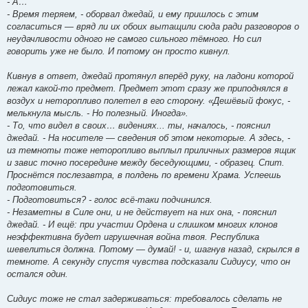
- А…
- Время теряем, - оборвал джедай, и ему пришлось с этим
согласиться — вряд ли их обоих вытащили сюда ради разговоров о
неудачливости одного не самого сильного тёмного. Но сил
говорить уже не было. И потому он просто кивнул.
Кивнув в ответ, джедай протянул вперёд руку, на ладони которой
лежал какой-то предмет. Предмет этот сразу же приподнялся в
воздух и неторопливо полетел в его сторону. «Дешёвый фокус, -
мелькнула мысль. - Но полезный. Иногда».
- То, что видел в своих… видениях... ты, началось, - пояснил
джедай. - На носителе — сведения об этом некоторые. А здесь, -
из темноты тоже неторопливо выплыл приличных размеров ящик
и завис точно посередине между беседующими, - образец. Спит.
Проснётся послезавтра, в полдень по времени Храма. Успеешь
подготовиться.
- Подготовиться? - голос всё-таки подчинился.
- Незаметны в Силе они, и не действует на них она, - пояснил
джедай. - И ещё: при участии Ордена и слишком многих клонов
неэффективна будет игрушечная война твоя. Республика
шевелиться должна. Потому — думай! - и, шагнув назад, скрылся в
темноте. А секунду спустя чувства подсказали Сидиусу, что он
остался один.
Сидиус тоже не стал задерживаться: требовалось сделать не