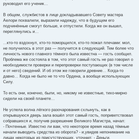
руководил его ученик…
В общем, службистов в лице докладывавшего Совету мастера
Аелори похвалили, выразили надежду, что в будущем его
подчинённые смогут больше, и отпустили. Когда же он вышел,
переглянулись и…
...кто-то вздохнул, кто-то поморщился, кто-то пожал плечами: мол,
не получилось в этот раз — получится в следующий. Тем более что
личность нового главного тёмного была известна — гость сообщил.
Проблема же состояла в том, что этот самый гость не раз говорил о
необходимости проверки и перепроверки поступающих (в том числе
и от него) сведений. И об этом же говорили древние… Когда-то
давно… Когда не было не то что Ордена, а вообще использующих
Силу.
То есть они, конечно, были, но, никому не известные, тихо-мирно
сидели на своей планете…
Не успела волна лёгкого разочарования схлынуть, как в
открывшуюся дверь зала вошёл этот самый гость, поприветствовал
собравшихся и, получив разрешение Великого Магистра, начал:
- Почтенные. Известно ли вам, что некоторое время назад тёмные
начали выводить средства из оборота? - и,увидев непонимание на
лицах некоторых из присутствующих, уточнил: - Деньги.