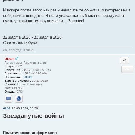
И вскоре после этого как раз и начались те события, о которых мы и
собираемся поведать. И если уважаемая публика не передумала,
пусть устраивается поудобнее и… Занавес!
12 марта 2026 - 13 марта 2026
Санкт-Петербург
Да, я зануда, я знаю...
Uksus
Ответи
Автор темы, Администратор
Возраст:
62
−
Репутация:
24912 (+24987/−75)
Лояльность:
1586 (+1586/−0)
Сообщения:
13342
Зарегистрирован:
20.11.2010
С нами:
15 лет 8 месяцев
Имя:
Сергей
Откуда:
СПб
Отправить личное сообщение
Сайт
#284
23.03.2026, 03:50
Звезданутые войны
Политическая информация