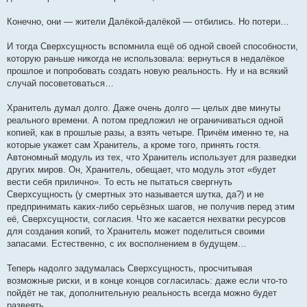
Конечно, они — жители Далёкой-далёкой — отбились. Но потери…
И тогда Сверхсущность вспомнила ещё об одной своей способности,
которую раньше никогда не использовала: вернуться в недалёкое
прошлое и попробовать создать новую реальность. Ну и на всякий
случай посоветоваться…
Хранитель думал долго. Даже очень долго — целых две минуты
реального времени. А потом предложил не ограничиваться одной
копией, как в прошлые разы, а взять четыре. Причём именно те, на
которые укажет сам Хранитель, а кроме того, принять гостя.
Автономный модуль из тех, что Хранитель использует для разведки
других миров. Он, Хранитель, обещает, что модуль этот «будет
вести себя прилично». То есть не пытаться свергнуть
Сверхсущность (у смертных это называется шутка, да?) и не
предпринимать каких-либо серьёзных шагов, не получив перед этим
её, Сверхсущности, согласия. Что же касается нехватки ресурсов
для создания копий, то Хранитель может поделиться своими
запасами. Естественно, с их восполнением в будущем…
Теперь надолго задумалась Сверхсущность, просчитывая
возможные риски, и в конце концов согласилась: даже если что-то
пойдёт не так, дополнительную реальность всегда можно будет
развеять…