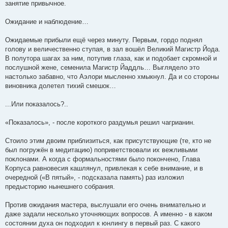
занятие привычное.
Ожидание и наблюдение…
Ожидаемые прибыли ещё через минуту. Первым, гордо поднял
голову и величественно ступая, в зал вошёл Великий Магистр Йода.
В полутора шагах за ним, потупив глаза, как и подобает скромной и
послушной жене, семенила Магистр Йаддль… Выглядело это
настолько забавно, что Аэлори мысленно хмыкнул. Да и со стороны
виновника долетел тихий смешок…
...Или показалось?..
«Показалось», - после короткого раздумья решил чагрианин.
Стоило этим двоим приблизиться, как присутствующие (те, кто не
был погружён в медитацию) поприветствовали их вежливыми
поклонами. А когда с формальностями было покончено, Глава
Корпуса равновесия кашлянул, привлекая к себе внимание, и в
очередной («В пятый», - подсказала память) раз изложил
предысторию нынешнего собрания.
Против ожидания мастера, выслушали его очень внимательно и
даже задали несколько уточняющих вопросов. А именно - в каком
состоянии духа он подходил к юнлингу в первый раз. С какого