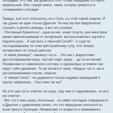
ситуациях. И о том, как добиться того, чтобы поведение это было
правильным. Или, говоря иначе, таким, которое требуется в
сложившейся ситуации.
Правда, всё этот относилось не к Силе, а к этой самой энергии. И
так думал не один только Драллиг. Но мастер боя предпочитал
слушать и делать выводы, а вот его ученики…
- Почтенный Хранитель! - одна из них, юная тогрута, уже некоторое
время приплясывавшая от нетерпения, воспользовалась паузой и
подняла руку: - А как быть с обычной Силой? - и судя по
последовавшему за этим приглушённому гулу, этот вопрос
интересовал не только девочку.
- А какая разница? - хмыкнул гость. - Это как с жидкостями:
дистиллированная вода, чистый спирт, кровь… да та же магма!
Независимо от химического состава, в одинаковых условиях они
ведут себя одинаково. То же касается газов, твёрдых тел и, как в
рассматриваемом случае, энергии.
- А тёмная Сила? - не удержался только недавно пришедший в
группу забрачонок. - Она тоже так же?
На этот раз гость ответил не сразу, над чем-то задумавшись, но всё
же ответил:
- Вот что я вам скажу, почтенные, - он обвёл взглядом собравшихся,
и Драллиг с удивлением понял, что это обращение относится ко
всем присутствующим. Независимо от возраста и занимаемого