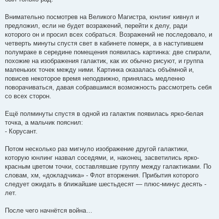
Внимательно посмотрев на Великого Магистра, юнлинг кивнул и
предложил, если не будет возражений, перейти к делу, ради
которого он и просил всех собраться. Возражений не последовало, и
четверть минуты спустя свет в кабинете померк, а в наступившем
полумраке в середине помещения появилась картинка: две спирали,
похожие на изображения галактик, как их обычно рисуют, и группа
маленьких точек между ними. Картинка оказалась объёмной и,
повисев некоторое время неподвижно, принялась медленно
поворачиваться, давая собравшимся возможность рассмотреть себя
со всех сторон.
Ещё полминуты спустя в одной из галактик появилась ярко-белая
точка, а мальчик пояснил:
- Корусант.
Потом несколько раз мигнуло изображение другой галактики,
которую юнлинг назвал соседями, и, наконец, засветились ярко-
красным цветом точки, составлявшие группу между галактиками. По
словам, хм, «докладчика» - Флот вторжения. Прибытия которого
следует ожидать в ближайшие шестьдесят — плюс-минус десять -
лет.
После чего начнётся война…