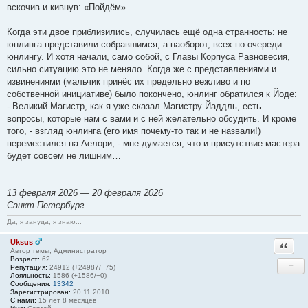
вскочив и кивнув: «Пойдём».
Когда эти двое приблизились, случилась ещё одна странность: не
юнлинга представили собравшимся, а наоборот, всех по очереди —
юнлингу. И хотя начали, само собой, с Главы Корпуса Равновесия,
сильно ситуацию это не меняло. Когда же с представлениями и
извинениями (мальчик принёс их предельно вежливо и по
собственной инициативе) было покончено, юнлинг обратился к Йоде:
- Великий Магистр, как я уже сказал Магистру Йаддль, есть
вопросы, которые нам с вами и с ней желательно обсудить. И кроме
того, - взгляд юнлинга (его имя почему-то так и не назвали!)
переместился на Аелори, - мне думается, что и присутствие мастера
будет совсем не лишним…
13 февраля 2026 — 20 февраля 2026
Санкт-Петербург
Да, я зануда, я знаю...
Uksus
Ответи
Автор темы, Администратор
Возраст:
62
−
Репутация:
24912 (+24987/−75)
Лояльность:
1586 (+1586/−0)
Сообщения:
13342
Зарегистрирован:
20.11.2010
С нами:
15 лет 8 месяцев