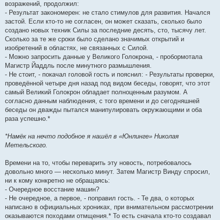
возражений, продолжил:
- Результат закономерен: не стало стимулов для развития. Начался
застой. Если кто-то не согласен, он может сказать, сколько было
создано новых техник Силы за последние десять, сто, тысячу лет.
Сколько за те же сроки было сделано значимых открытий и
изобретений в областях, не связанных с Силой.
- Можно запросить данные у Великого Голокрона, - пробормотала
Магистр Йаддль после минутного размышления.
- Не стоит, - покачал головой гость и пояснил: - Результаты проверки,
проведённой четыре дня назад под видом беседы, говорят, что этот
самый Великий Голокрон обладает полноценным разумом. А
согласно данным наблюдения, с того времени и до сегодняшней
беседы он дважды пытался манипулировать окружающими и оба
раза успешно.*
*Намёк на нечто подобное я нашёл в «Юнлинге» Николая
Метельского.
Времени на то, чтобы переварить эту новость, потребовалось
довольно много — несколько минут. Затем Магистр Винду спросил,
ни к кому конкретно не обращаясь:
- Очередное восстание машин?
- Не очередное, а первое, - поправил гость. - Те два, о которых
написано в официальных хрониках, при внимательном рассмотрении
оказываются походами отмщения.* То есть сначала кто-то создавал