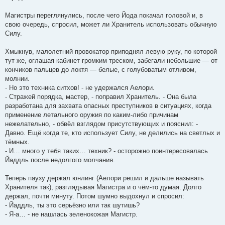
Магистры переглянулись, после чего Йода покачал головой и, в
свою очередь, спросил, может ли Хранитель использовать обычную
Силу.
Хмыкнув, малолетний провокатор приподнял левую руку, по которой
тут же, оглашая кабинет громким треском, забегали небольшие — от
кончиков пальцев до локтя — белые, с голубоватым отливом,
молнии.
- Но это техника ситхов! - не удержался Аелори.
- Стражей порядка, мастер, - поправил Хранитель. - Она была
разработана для захвата опасных преступников в ситуациях, когда
применение летального оружия по каким-либо причинам
нежелательно, - обвёл взглядом присутствующих и пояснил: -
Давно. Ещё когда те, кто использует Силу, не делились на светлых и
тёмных.
- И… много у тебя таких… техник? - осторожно поинтересовалась
Йаддль после недолгого молчания.
Теперь паузу держал юнлинг (Аелори решил и дальше называть
Хранителя так), разглядывая Магистра и о чём-то думая. Долго
держал, почти минуту. Потом шумно выдохнул и спросил:
- Йаддль, ты это серьёзно или так шутишь?
- Я-а… - не нашлась зеленокожая Магистр.