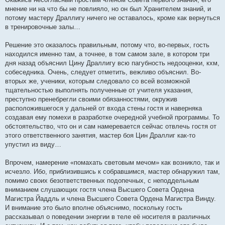
мнение ни на что бы не повлияло, но он был Хранителем знаний, и
потому мастеру Драллигу ничего не оставалось, кроме как вернуться
в тренировочные залы…
Решение это оказалось правильным, потому что, во-первых, гость
находился именно там, а точнее, в том самом зале, в котором три
дня назад объяснил Цину Драллигу всю пагубность недооценки, кхм,
собеседника. Очень, следует отметить, вежливо объяснил. Во-
вторых же, ученики, которым следовало со всей возможной
тщательностью выполнять полученные от учителя указания,
преступно пренебрегли своими обязанностями, окружив
расположившегося у дальней от входа стены гостя и наверняка
создавая ему помехи в разработке очередной учебной программы. То
обстоятельство, что он и сам намеревается сейчас отвлечь гостя от
этого ответственного занятия, мастер боя Цин Драллиг как-то
упустил из виду…
Впрочем, намерение «помахать световым мечом» как возникло, так и
исчезло. Ибо, приблизившись к собравшимся, мастер обнаружил там,
помимо своих безответственных подопечных, с неподдельным
вниманием слушающих гостя члена Высшего Совета Ордена
Магистра Йаддль и члена Высшего Совета Ордена Магистра Винду.
И внимание это было вполне объяснимо, поскольку гость
рассказывал о поведении энергии в теле её носителя в различных