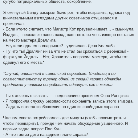
сугубо патриархальных обществ, оскорбление.
Упомянутый Винду раскрыл было рот, чтобы возразить, однако под
внимательными взглядами других советников стушевался и
промолчал.
- Если кто-то считает, что Магистр Кот преувеличивает… - хмыкнула
Йаддль, - несколько часов назад наш гость оч-чень изящно поставил
на место мастера Драллига.
- Неужели одолел в спарринге? - удивилась Депа Беллаба.
- Ну что ты! Драллиг ни за что не стал бы сражаться с ребёнком! -
фыркнула Йаддль. - Нет, Хранитель попросил мастера, чтобы тот
сдвинул его с места.*
*Случай, описанный в советской периодике. Владелец и по
совместительству тренер одной из секций каратэ однажды
предложил ученикам попробовать сдвинуть его с места.
- Ты х-хочешь с-сказать… - недоверчиво прошипел Оппо Ранцизис.
- Я попросила службу безопасности сохранить запись этого эпизода,
- Йаддль вывела изображение на один из свободных экранов.
Членам совета потребовалось две минуты (чтобы просмотреть и
чтобы переварить), прежде чем начать обсуждение увиденного. И
первым задал вопрос Пло Кун:
- А что там за дети на заднем плане справа?