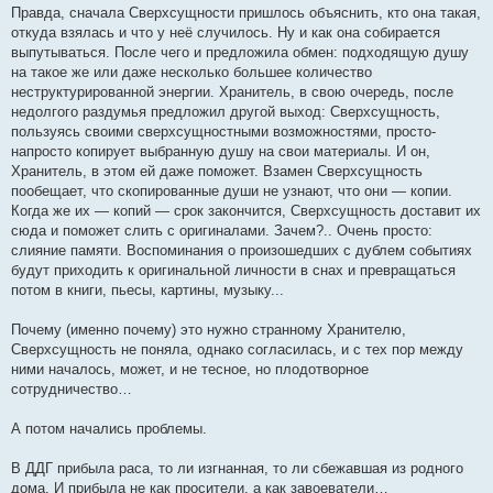
Правда, сначала Сверхсущности пришлось объяснить, кто она такая,
откуда взялась и что у неё случилось. Ну и как она собирается
выпутываться. После чего и предложила обмен: подходящую душу
на такое же или даже несколько большее количество
неструктурированной энергии. Хранитель, в свою очередь, после
недолгого раздумья предложил другой выход: Сверхсущность,
пользуясь своими сверхсущностными возможностями, просто-
напросто копирует выбранную душу на свои материалы. И он,
Хранитель, в этом ей даже поможет. Взамен Сверхсущность
пообещает, что скопированные души не узнают, что они — копии.
Когда же их — копий — срок закончится, Сверхсущность доставит их
сюда и поможет слить с оригиналами. Зачем?.. Очень просто:
слияние памяти. Воспоминания о произошедших с дублем событиях
будут приходить к оригинальной личности в снах и превращаться
потом в книги, пьесы, картины, музыку...
Почему (именно почему) это нужно странному Хранителю,
Сверхсущность не поняла, однако согласилась, и с тех пор между
ними началось, может, и не тесное, но плодотворное
сотрудничество…
А потом начались проблемы.
В ДДГ прибыла раса, то ли изгнанная, то ли сбежавшая из родного
дома. И прибыла не как просители, а как завоеватели…