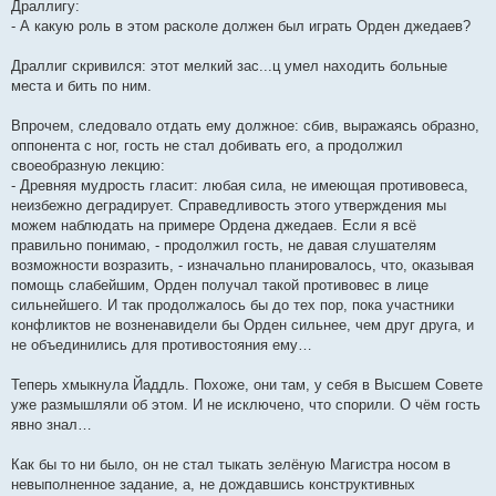
Драллигу:
- А какую роль в этом расколе должен был играть Орден джедаев?
Драллиг скривился: этот мелкий зас...ц умел находить больные
места и бить по ним.
Впрочем, следовало отдать ему должное: сбив, выражаясь образно,
оппонента с ног, гость не стал добивать его, а продолжил
своеобразную лекцию:
- Древняя мудрость гласит: любая сила, не имеющая противовеса,
неизбежно деградирует. Справедливость этого утверждения мы
можем наблюдать на примере Ордена джедаев. Если я всё
правильно понимаю, - продолжил гость, не давая слушателям
возможности возразить, - изначально планировалось, что, оказывая
помощь слабейшим, Орден получал такой противовес в лице
сильнейшего. И так продолжалось бы до тех пор, пока участники
конфликтов не возненавидели бы Орден сильнее, чем друг друга, и
не объединились для противостояния ему…
Теперь хмыкнула Йаддль. Похоже, они там, у себя в Высшем Совете
уже размышляли об этом. И не исключено, что спорили. О чём гость
явно знал…
Как бы то ни было, он не стал тыкать зелёную Магистра носом в
невыполненное задание, а, не дождавшись конструктивных