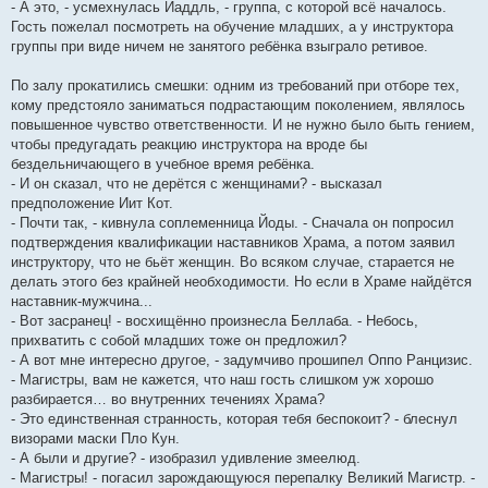
- А это, - усмехнулась Йаддль, - группа, с которой всё началось.
Гость пожелал посмотреть на обучение младших, а у инструктора
группы при виде ничем не занятого ребёнка взыграло ретивое.
По залу прокатились смешки: одним из требований при отборе тех,
кому предстояло заниматься подрастающим поколением, являлось
повышенное чувство ответственности. И не нужно было быть гением,
чтобы предугадать реакцию инструктора на вроде бы
бездельничающего в учебное время ребёнка.
- И он сказал, что не дерётся с женщинами? - высказал
предположение Иит Кот.
- Почти так, - кивнула соплеменница Йоды. - Сначала он попросил
подтверждения квалификации наставников Храма, а потом заявил
инструктору, что не бьёт женщин. Во всяком случае, старается не
делать этого без крайней необходимости. Но если в Храме найдётся
наставник-мужчина...
- Вот засранец! - восхищённо произнесла Беллаба. - Небось,
прихватить с собой младших тоже он предложил?
- А вот мне интересно другое, - задумчиво прошипел Оппо Ранцизис.
- Магистры, вам не кажется, что наш гость слишком уж хорошо
разбирается… во внутренних течениях Храма?
- Это единственная странность, которая тебя беспокоит? - блеснул
визорами маски Пло Кун.
- А были и другие? - изобразил удивление змеелюд.
- Магистры! - погасил зарождающуюся перепалку Великий Магистр. -