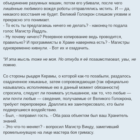
объединение разумных машин, потом его убивали, после чего
лишённые любимого вождя роботы отправлялись мстить. И — да,
никакого восстания не будет. Великий Голокрон слишком уязвим и
прекрасно это понимает.
- То есть ты предлагаешь ничего не делать? - наконец-то подала
голос Магистр Йаддль.
- Ну почему ничего? Резервное копирование ведь проводится,
правильно? И программисты в Храме наверняка есть? - Магистры
одновременно кивнули. - Вот их и озадачить.
*И эта мысль тоже не моя. Но откуда я её позаимствовал, увы, не
помню.
Со стороны рыцаря Керамы, о которой как-то позабыли, раздалось
озадаченное хмыканье, затем сопровождающая (так официально
назывались исполняемые ею в данный момент обязанности)
спросила, следует ли понимать услышанное, как то, что любые —
или почти любые — сведения, получаемые от Великого Голокрона,
требуют перепроверки. Драллига же заинтересовало, кто были
подвергшиеся воздействию.
- Был, - поправил гость. - Оба раза объектом был ваш Хранитель
знаний.
- Это что-то меняет? - вопросил Магистр Винду, заметивший
промелькнувшую на лице мастера боя гримасу.