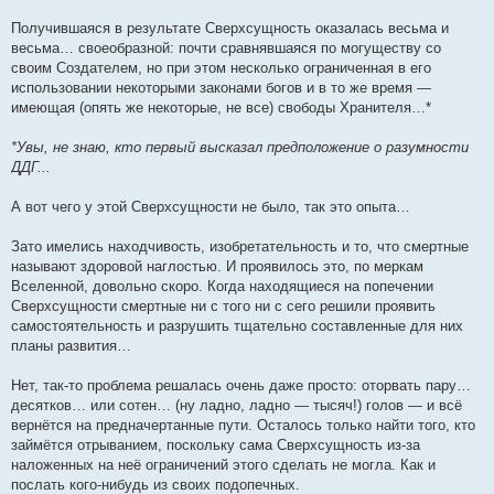
Получившаяся в результате Сверхсущность оказалась весьма и
весьма… своеобразной: почти сравнявшаяся по могуществу со
своим Создателем, но при этом несколько ограниченная в его
использовании некоторыми законами богов и в то же время —
имеющая (опять же некоторые, не все) свободы Хранителя…*
*Увы, не знаю, кто первый высказал предположение о разумности
ДДГ...
А вот чего у этой Сверхсущности не было, так это опыта…
Зато имелись находчивость, изобретательность и то, что смертные
называют здоровой наглостью. И проявилось это, по меркам
Вселенной, довольно скоро. Когда находящиеся на попечении
Сверхсущности смертные ни с того ни с сего решили проявить
самостоятельность и разрушить тщательно составленные для них
планы развития…
Нет, так-то проблема решалась очень даже просто: оторвать пару…
десятков… или сотен… (ну ладно, ладно — тысяч!) голов — и всё
вернётся на предначертанные пути. Осталось только найти того, кто
займётся отрыванием, поскольку сама Сверхсущность из-за
наложенных на неё ограничений этого сделать не могла. Как и
послать кого-нибудь из своих подопечных.