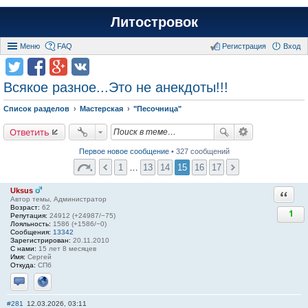
Литостровок
Меню
FAQ
Регистрация
Вход
Всякое разное...Это не анекдоты!!!
Список разделов
Мастерская
"Песочница"
Ответить
Первое новое сообщение
• 327 сообщений
1
…
13
14
15
16
17
Uksus
Ответи
Автор темы, Администратор
Возраст:
62
1
Репутация:
24912 (+24987/−75)
Лояльность:
1586 (+1586/−0)
Сообщения:
13342
Зарегистрирован:
20.11.2010
С нами:
15 лет 8 месяцев
Имя:
Сергей
Откуда:
СПб
Отправить личное сообщение
Сайт
#281
12.03.2026, 03:11