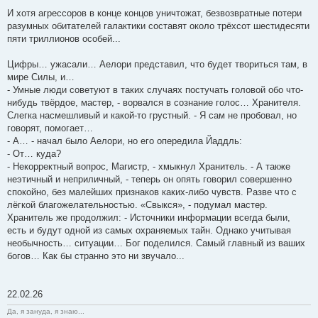
И хотя агрессоров в конце концов уничтожат, безвозвратные потери
разумных обитателей галактики составят около трёхсот шестидесяти
пяти триллионов особей...
Цифры… ужасали… Аелори представил, что будет твориться там, в
мире Силы, и…
- Умные люди советуют в таких случаях постучать головой обо что-
нибудь твёрдое, мастер, - ворвался в сознание голос… Хранителя.
Слегка насмешливый и какой-то грустный. - Я сам не пробовал, но
говорят, помогает…
- А… - начал было Аелори, но его опередила Йаддль:
- От… куда?
- Некорректный вопрос, Магистр, - хмыкнул Хранитель. - А также
неэтичный и неприличный, - теперь он опять говорил совершенно
спокойно, без малейших признаков каких-либо чувств. Разве что с
лёгкой благожелательностью. «Свыкся», - подумал мастер.
Хранитель же продолжил: - Источники информации всегда были,
есть и будут одной из самых охраняемых тайн. Однако учитывая
необычность… ситуации… Бог поделился. Самый главный из ваших
богов… Как бы странно это ни звучало...
22.02.26
Да, я зануда, я знаю...