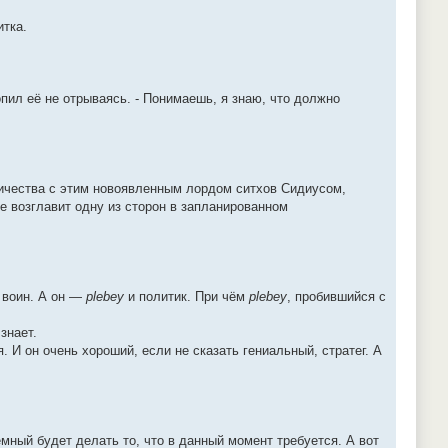
итка.
пил её не отрываясь. - Понимаешь, я знаю, что должно
ничества с этим новоявленным лордом ситхов Сидиусом,
не возглавит одну из сторон в запланированном
и воин. А он —
plebey
и политик. При чём
plebey
, пробившийся с
знает.
. И он очень хороший, если не сказать гениальный, стратег. А
тёмный будет делать то, что в данный момент требуется. А вот