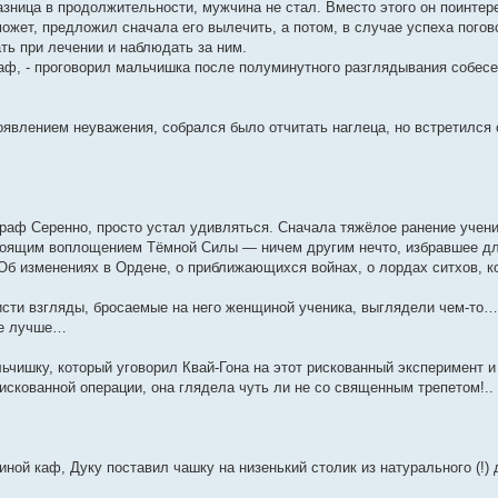
азница в продолжительности, мужчина не стал. Вместо этого он поинтер
ожет, предложил сначала его вылечить, а потом, в случае успеха пого
ть при лечении и наблюдать за ним.
аф, - проговорил мальчишка после полуминутного разглядывания собеседн
явлением неуважения, собрался было отчитать наглеца, но встретился с
граф Серенно, просто устал удивляться. Сначала тяжёлое ранение ученик
оящим воплощением Тёмной Силы — ничем другим нечто, избравшее для 
 Об изменениях в Ордене, о приближающихся войнах, о лордах ситхов, 
сти взгляды, бросаемые на него женщиной ученика, выглядели чем-то… 
не лучше…
ьчишку, который уговорил Квай-Гона на этот рискованный эксперимент и
искованной операции, она глядела чуть ли не со священным трепетом!..
ой каф, Дуку поставил чашку на низенький столик из натурального (!) 