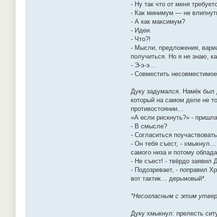
- Ну так что от меня требует
- Как минимум — не влипнуть
- А как максимум?
- Идеи.
- Что?!
- Мысли, предложения, вари
получиться. Но я не знаю, ка
- Э-э-э…
- Совместить несовместимое
Дуку задумался. Намёк был 
который на самом деле не то
противостоянии…
«А если рискнуть?» - пришла
- В смысле?
- Согласиться поучаствовать 
- Он тебя съест, - хмыкнул…
самого низа и потому облад
- Не съест! - твёрдо заявил 
- Подозревает, - поправил Х
вот тактик… дерьмовый*.
*Несогласным с этим утвер
Дуку хмыкнул: прелесть ситу