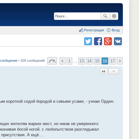
Регистрация
Вход
Поделиться в twitter.com
Поделиться в facebook.com
Поделиться в Google Plus
Поделиться в vk.com
1
…
13
14
15
16
17
 сообщение
• 326 сообщений
Ответить с цитатой
−
м короткой седой бородой и сивыми усами, - узнаю Орден.
ящих жителям жарких мест, но никак не умеренного
окачивая босой ногой, с любопытством разглядывал
о присутствия. А ещё…