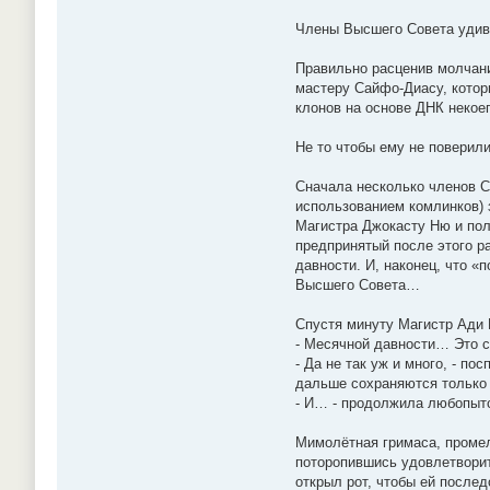
Члены Высшего Совета удивл
Правильно расценив молчани
мастеру Сайфо-Диасу, котор
клонов на основе ДНК некое
Не то чтобы ему не повери
Сначала несколько членов С
использованием комлинков) 
Магистра Джокасту Ню и пол
предпринятый после этого р
давности. И, наконец, что «
Высшего Совета…
Спустя минуту Магистр Ади 
- Месячной давности… Это с
- Да не так уж и много, - п
дальше сохраняются только 
- И… - продолжила любопытс
Мимолётная гримаса, промел
поторопившись удовлетворит
открыл рот, чтобы ей послед