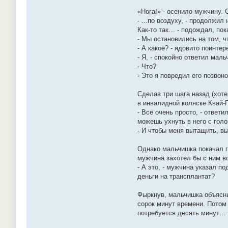
«Нога!» - осенило мужчину. 
- ...по воздуху, - продолжи
Как-то так… - подождал, по
- Мы остановились на том, ч
- А какое? - ядовито поинте
- Я, - спокойно ответил маль
- Что?
- Это я повредил его позвон
Сделав три шага назад (хот
в инвалидной коляске Квай-Г
- Всё очень просто, - ответ
можешь ухнуть в него с голо
- И чтобы меня вытащить, вы
Однако мальчишка покачал го
мужчина захотел бы с ним вс
- А это, - мужчина указал п
деньги на трансплантат?
Фыркнув, мальчишка объяснил
сорок минут времени. Потом
потребуется десять минут…