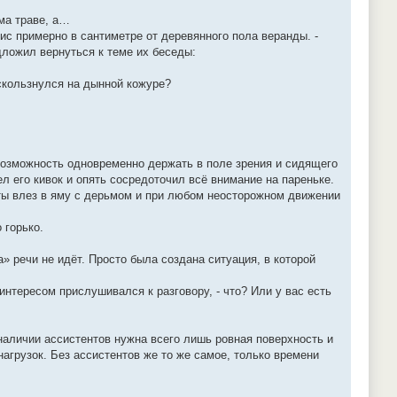
ма траве, а…
ис примерно в сантиметре от деревянного пола веранды. -
дложил вернуться к теме их беседы:
оскользнулся на дынной кожуре?
 возможность одновременно держать в поле зрения и сидящего
л его кивок и опять сосредоточил всё внимание на пареньке.
 а ты влез в яму с дерьмом и при любом неосторожном движении
 горько.
» речи не идёт. Просто была создана ситуация, в которой
интересом прислушивался к разговору, - что? Или у вас есть
 наличии ассистентов нужна всего лишь ровная поверхность и
агрузок. Без ассистентов же то же самое, только времени