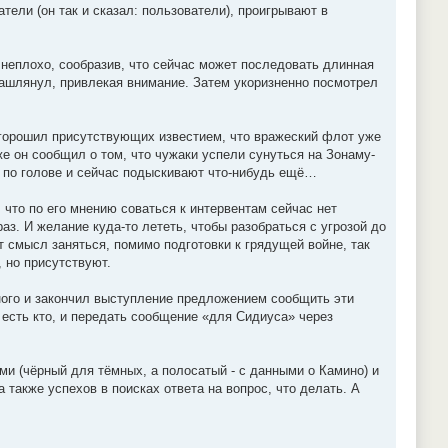
ели (он так и сказал: пользователи), проигрывают в
 неплохо, сообразив, что сейчас может последовать длинная
ашлянул, привлекая внимание. Затем укоризненно посмотрел
 огорошил присутствующих известием, что вражеский флот уже
же он сообщил о том, что чужаки успели сунуться на Зонаму-
) по голове и сейчас подыскивают что-нибудь ещё…
 что по его мнению соваться к интервентам сейчас нет
аз. И желание куда-то лететь, чтобы разобраться с угрозой до
ет смысл заняться, помимо подготовки к грядущей войне, так
, но присутствуют.
ного и закончил выступление предложением сообщить эти
 есть кто, и передать сообщение «для Сидиуса» через
и (чёрный для тёмных, а полосатый - с данными о Камино) и
также успехов в поисках ответа на вопрос, что делать. А