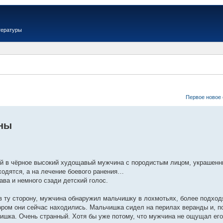
тературы
Первое новое
йны
ый в чёрное высокий худощавый мужчина с породистым лицом, украшенны
ходятся, а на лечение боевого ранения…
ава и немного сзади детский голос.
 ту сторону, мужчина обнаружил мальчишку в лохмотьях, более подход
тором они сейчас находились. Мальчишка сидел на перилах веранды и, п
ишка. Очень странный. Хотя бы уже потому, что мужчина не ощущал ег