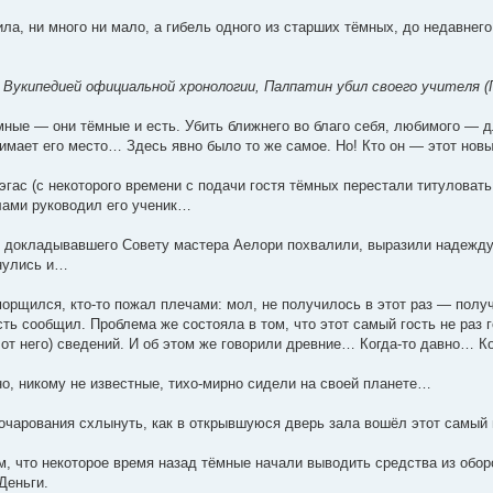
ла, ни много ни мало, а гибель одного из старших тёмных, до недавнег
Вукипедией официальной хронологии, Палпатин убил своего учителя (П
ёмные — они тёмные и есть. Убить ближнего во благо себя, любимого —
имает его место… Здесь явно было то же самое. Но! Кто он — этот новы
эгас (с некоторого времени с подачи гостя тёмных перестали титулова
лами руководил его ученик…
 докладывавшего Совету мастера Аелори похвалили, выразили надежду,
янулись и…
поморщился, кто-то пожал плечами: мол, не получилось в этот раз — пол
ть сообщил. Проблема же состояла в том, что этот самый гость не раз 
 от него) сведений. И об этом же говорили древние… Когда-то давно… К
 но, никому не известные, тихо-мирно сидели на своей планете…
зочарования схлынуть, как в открывшуюся дверь зала вошёл этот самый 
м, что некоторое время назад тёмные начали выводить средства из обор
Деньги.