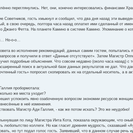
ённо переглянулись. Нет, они, конечно интересовались финансами Хра
е Советников, гость хмыкнул и сообщил, что два дня назад эти выведе
ый, в свою очередь, полтора часа назад оплатил ими сделанный от име
го Джанго Фетта. На планете Камино в системе Камино. Упоминание о к
ли… Но-о-о…
овета во исполнение рекомендаций, данных самим гостем, попытались п
запросов и получили в ответ «Данные отсутствуют». Затем Магистр Опп
учил подробные объяснения. Что совсем недавно (около часа назад) с т
асширенный поиск в актуальной базе данных результатов не дал. Что да
почтенный гость» попросил скопировать их на отдельный носитель, а в а
Галлия пробормотала:
колько же места уходит?
оспешил успокоить явно озабоченную вопросом экономии ресурсов женщину
внесённые в неё изменения.
твовать Магистр Ади Галлия, - как же потом искать? Это же неудобно!
ькнувшая по лицу Магистра Иита Кота, показала окружающим, что оный
ь любопытство коллеги. Но как гласит древняя мудрость, сказавший «А
овать, но тут подал голос гость. Заявивший, что в данном случае речь 