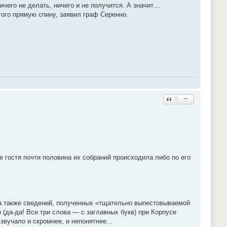
ничего не делать, ничего и не получится. А значит…
того прямую спину, заявил граф Серенно.
Ответить с цитатой
−
 гостя почти половина их собраний происходила либо по его
 а также сведений, полученных «тщательно выпестовываемой
(да-да! Все три слова — с заглавных букв) при Корпусе
о звучало и скромнее, и непонятнее…