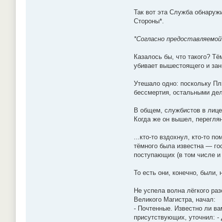
Так вот эта Служба обнаружи
Стороны*.
*Согласно предоставляемой 
Казалось бы, что такого? Т
убивает вышестоящего и зан
Утешало одно: поскольку Пл
бессмертия, остальными де
В общем, службистов в лице
Когда же он вышел, перегл
...кто-то вздохнул, кто-то 
тёмного была известна — гос
поступающих (в том числе и
То есть они, конечно, были,
Не успела волна лёгкого ра
Великого Магистра, начал:
- Почтенные. Известно ли ва
присутствующих, уточнил: - 