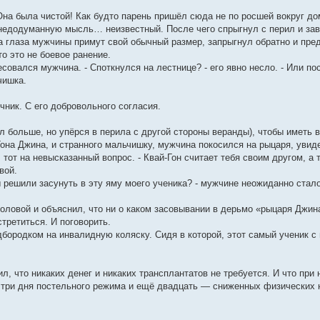
Она была чистой! Как будто парень пришёл сюда не по росшей вокруг до
л недодуманную мысль… неизвестный. После чего спрыгнул с перил и зав
ка глаза мужчины примут свой обычный размер, запрыгнул обратно и пре
то это не боевое ранение.
ресовался мужчина. - Споткнулся на лестнице? - его явно несло. - Или п
чишка.
очник. С его добровольного согласия.
ел больше, но упёрся в перила с другой стороны веранды), чтобы иметь
она Джина, и странного мальчишку, мужчина покосился на рыцаря, увиде
ил тот на невысказанный вопрос. - Квай-Гон считает тебя своим другом,
вой.
 решили засунуть в эту яму моего ученика? - мужчине неожиданно стало
ловой и объяснил, что ни о каком засовывании в дерьмо «рыцаря Джина
третиться. И поговорить.
одбородком на инвалидную коляску. Сидя в которой, этот самый ученик с 
, что никаких денег и никаких трансплантатов не требуется. И что при
 три дня постельного режима и ещё двадцать — сниженных физических н