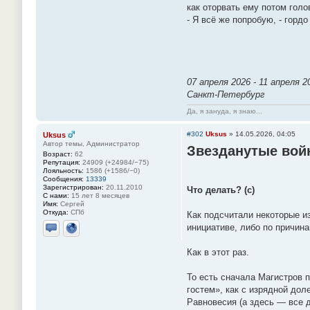
как оторвать ему потом голо
- Я всё же попробую, - горд
07 апреля 2026 - 11 апреля 2
Санкт-Петербург
Да, я зануда, я знаю...
#302
Uksus
»
14.05.2026, 04:05
Uksus
Автор темы, Администратор
Звезданутые во
Возраст:
62
Репутация:
24909 (+24984/−75)
Лояльность:
1586 (+1586/−0)
Сообщения:
13339
Зарегистрирован:
20.11.2010
Что делать? (с)
С нами:
15 лет 8 месяцев
Имя:
Сергей
Откуда:
СПб
Как подсчитали некоторые и
инициативе, либо по причина
Отправить личное сообщение
Сайт
Как в этот раз.
То есть сначала Магистров 
гостем», как с изрядной до
Равновесия (а здесь — все д