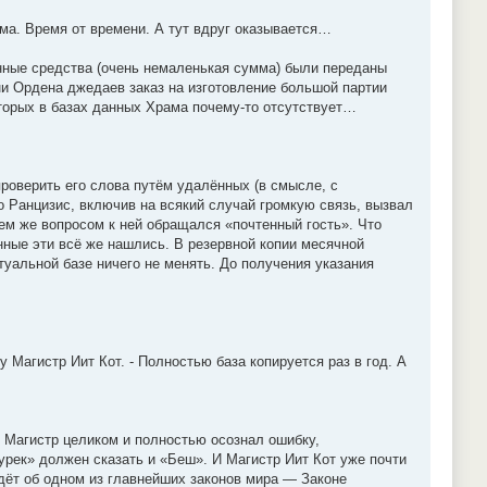
ма. Время от времени. А тут вдруг оказывается…
нные средства (очень немаленькая сумма) были переданы
ни Ордена джедаев заказ на изготовление большой партии
оторых в базах данных Храма почему-то отсутствует…
роверить его слова путём удалённых (в смысле, с
о Ранцизис, включив на всякий случай громкую связь, вызвал
ем же вопросом к ней обращался «почтенный гость». Что
нные эти всё же нашлись. В резервной копии месячной
ктуальной базе ничего не менять. До получения указания
 Магистр Иит Кот. - Полностью база копируется раз в год. А
 Магистр целиком и полностью осознал ошибку,
урек» должен сказать и «Беш». И Магистр Иит Кот уже почти
идёт об одном из главнейших законов мира — Законе