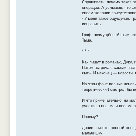
Спрашивать, почему такая р
операции. А услышав, что см
своём желании присутствова
- У меня такое ощущение, гр
исправить.
Граф, возмущённый этим про
Тьма...
* * *
Как пишут в романах, Дуку, 
Потом встреча с самым наст
быть. И наконец — новости.
На этом фоне полные ненави
теоретически!) смотрел бы 
И что примечательно, на мал
участие в весьма и весьма р
Почему?..
Допив приготовленный женщин
мальчишку: