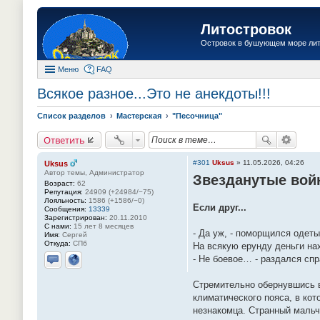
Литостровок
Островок в бушующем море ли
Меню
FAQ
Всякое разное...Это не анекдоты!!!
Список разделов
Мастерская
"Песочница"
Ответить
#301
Uksus
»
11.05.2026, 04:26
Uksus
Автор темы, Администратор
Звезданутые во
Возраст:
62
Репутация:
24909 (+24984/−75)
Лояльность:
1586 (+1586/−0)
Если друг...
Сообщения:
13339
Зарегистрирован:
20.11.2010
С нами:
15 лет 8 месяцев
- Да уж, - поморщился одет
Имя:
Сергей
Откуда:
СПб
На всякую ерунду деньги на
- Не боевое… - раздался спр
Отправить личное сообщение
Сайт
Стремительно обернувшись в
климатического пояса, в ко
незнакомца. Странный мальч