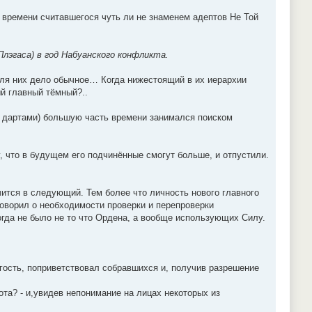
о времени считавшегося чуть ли не знаменем адептов Не Той
лэгаса) в год Набуанского конфликта.
 для них дело обычное… Когда нижестоящий в их иерархии
й главный тёмный?..
ть дартами) большую часть времени занимался поиском
 что в будущем его подчинённые смогут больше, и отпустили.
учится в следующий. Тем более что личность нового главного
говорил о необходимости проверки и перепроверки
огда не было не то что Ордена, а вообще использующих Силу.
гость, поприветствовал собравшихся и, получив разрешение
ота? - и,увидев непонимание на лицах некоторых из