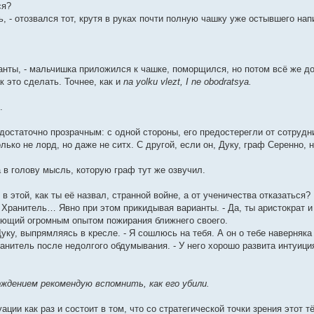
ся?
, - отозвался тот, крутя в руках почти полную чашку уже остывшего нап
анты, - мальчишка приложился к чашке, поморщился, но потом всё же до
к это сделать. Точнее, как и
na yolku vlezt, I ne obodratsya.
.
достаточно прозрачным: с одной стороны, его предостерегли от сотруд
лько не лорд, но даже не ситх. С другой, если он, Дуку, граф Серенно, 
 в голову мысль, которую граф тут же озвучил.
в этой, как ты её назвал, странной войне, а от ученичества отказаться?
 Хранитель… Явно при этом прикидывая варианты. - Да, ты аристократ 
ающий огромным опытом пожирания ближнего своего.
Дуку, выпрямляясь в кресле. - Я сошлюсь на тебя. А он о тебе наверняка 
ранитель после недолгого обдумывания. - У него хорошо развита интуиция
ждением рекомендую вспомнить, как его убили.
ации как раз и состоит в том, что со стратегической точки зрения этот 