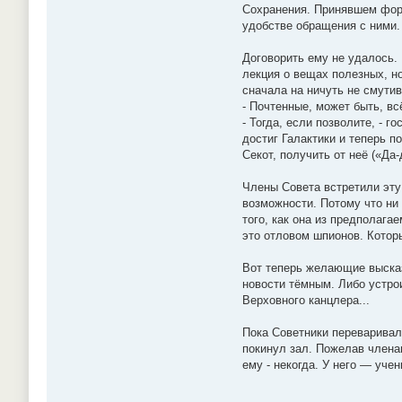
Сохранения. Принявшем форм
удобстве обращения с ними
Договорить ему не удалось.
лекция о вещах полезных, н
сначала на ничуть не смутив
- Почтенные, может быть, в
- Тогда, если позволите, -
достиг Галактики и теперь п
Секот, получить от неё («Д
Члены Совета встретили эту
возможности. Потому что ни 
того, как она из предполага
это отловом шпионов. Которы
Вот теперь желающие высказ
новости тёмным. Либо устрои
Верховного канцлера...
Пока Советники переваривал
покинул зал. Пожелав членам
ему - некогда. У него — учени