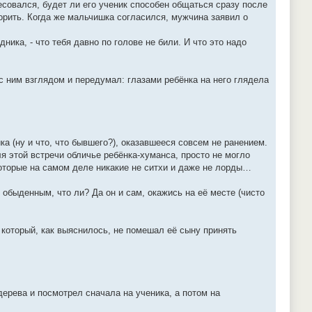
есовался, будет ли его ученик способен общаться сразу после
ворить. Когда же мальчишка согласился, мужчина заявил о
ика, - что тебя давно по голове не били. И что это надо
 ним взглядом и передумал: глазами ребёнка на него глядела
а (ну и что, что бывшего?), оказавшееся совсем не ранением.
этой встречи обличье ребёнка-хуманса, просто не могло
которые на самом деле никакие не ситхи и даже не лорды…
обыденным, что ли? Да он и сам, окажись на её месте (чисто
 который, как выяснилось, не помешал её сыну принять
дерева и посмотрел сначала на ученика, а потом на