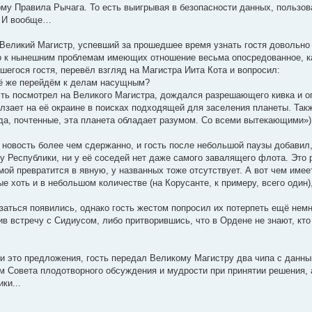
у Правила Рычага. То есть выигрывая в безопасности данных, пользоват
. И вообще…
 Великий Магистр, успевший за прошедшее время узнать гостя довольно
о к нынешним проблемам имеющих отношение весьма опосредованное, к
шегося гостя, перевёл взгляд на Магистра Иита Кота и вопросил:
сё же перейдём к делам насущным?
 гость посмотрел на Великого Магистра, дождался разрешающего кивка и
олзает на её окраине в поисках подходящей для заселения планеты. Так
а-да, почтенные, эта планета обладает разумом. Со всеми вытекающими»
 новость более чем сдержанно, и гость после небольшой паузы добавил,
у Республики, ни у её соседей нет даже самого завалящего флота. Это р
емой превратится в явную, у названных тоже отсутствует. А вот чем име
е хоть и в небольшом количестве (на Корусанте, к примеру, всего один)
аться появились, однако гость жестом попросил их потерпеть ещё нем
в встречу с Сидиусом, либо притворившись, что в Ордене не знают, кто
и это предложения, гость передал Великому Магистру два чипа с данным
 Совета плодотворного обсуждения и мудрости при принятии решения, а 
ки...