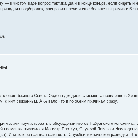
ву — в чистом виде вопрос тактики. Да и в конце концов, если сидеть и 
о приподняв подбородок, расправив плечи и ещё больше выпрямив и без 
026
йны
з членов Высшего Совета Ордена джедаев, с момента появления в Храме
м, с ним связанным. А бывало что и по обеим причинам сразу.
пригласили поучаствовать в обсуждении итогов Набуанского конфликта,
лей насмешки выразился Магистр Пло Кун, Службой Поиска и Наблюдения 
ва). Или, как её называл сам гость, Службой технической разведки. Чт