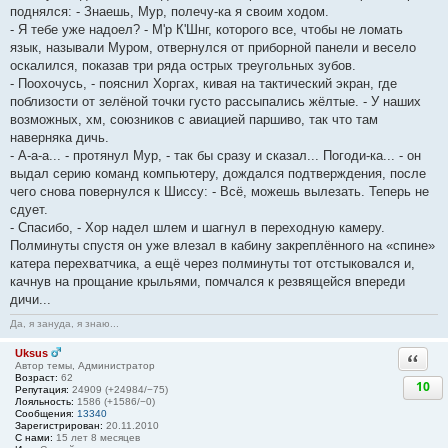
поднялся: - Знаешь, Мур, полечу-ка я своим ходом.
- Я тебе уже надоел? - М'р К'Шнг, которого все, чтобы не ломать
язык, называли Муром, отвернулся от приборной панели и весело
оскалился, показав три ряда острых треугольных зубов.
- Поохочусь, - пояснил Хоргах, кивая на тактический экран, где
поблизости от зелёной точки густо рассыпались жёлтые. - У наших
возможных, хм, союзников с авиацией паршиво, так что там
наверняка дичь.
- А-а-а... - протянул Мур, - так бы сразу и сказал... Погоди-ка... - он
выдал серию команд компьютеру, дождался подтверждения, после
чего снова повернулся к Шиссу: - Всё, можешь вылезать. Теперь не
сдует.
- Спасибо, - Хор надел шлем и шагнул в переходную камеру.
Полминуты спустя он уже влезал в кабину закреплённого на «спине»
катера перехватчика, а ещё через полминуты тот отстыковался и,
качнув на прощание крыльями, помчался к резвящейся впереди
дичи...
Да, я зануда, я знаю...
Uksus
Ответи
Автор темы, Администратор
Возраст:
62
10
Репутация:
24909 (+24984/−75)
Лояльность:
1586 (+1586/−0)
Сообщения:
13340
Зарегистрирован:
20.11.2010
С нами:
15 лет 8 месяцев