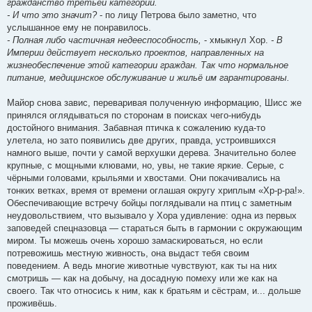
гражданство третьей категории.
- И что это значит?
- по лицу Петрова было заметно, что
услышанное ему не понравилось.
- Полная либо частичная недееспособность,
- хмыкнул Хор.
- В
Империи действует несколько проектов, направленных на
жизнеобеспечение этой категории граждан. Так что нормальное
питание, медицинское обслуживание и жильё им гарантированы.
Майор снова завис, переваривая полученную информацию, Шисс же
принялся оглядываться по сторонам в поисках чего-нибудь
достойного внимания. Забавная птичка к сожалению куда-то
улетела, но зато появились две других, правда, устроившихся
намного выше, почти у самой верхушки дерева. Значительно более
крупные, с мощными клювами, но, увы, не такие яркие. Серые, с
чёрными головами, крыльями и хвостами. Они покачивались на
тонких ветках, время от времени оглашая округу хриплым «Хр-р-ра!».
Обеспечивающие встречу бойцы поглядывали на птиц с заметным
неудовольствием, что вызывало у Хора удивление: одна из первых
заповедей спецназовца — стараться быть в гармонии с окружающим
миром. Ты можешь очень хорошо замаскироваться, но если
потревожишь местную живность, она выдаст тебя своим
поведением. А ведь многие животные чувствуют, как ты на них
смотришь — как на добычу, на досадную помеху или же как на
своего. Так что относись к ним, как к братьям и сёстрам, и... дольше
проживёшь.