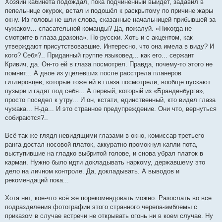
Хозяин кабинета подождал, пока подчинённый выйдет, задавил в
пепельнице окурок, встал и подошёл к раскрытому по причине жары
окну. Из головы не шли слова, сказанные начальницей прибывшей за
чужаком... спасательной команды? Да, пожалуй. «Никогда не
смотрите в глаза дракона». По-русски. Хоть и с акцентом, как
утверждают присутствовавшие. Интересно, что она имела в виду? И
кого? Себя?.. Приданный группе языковед... как его... сержант
Кривич, да. Он-то ей в глаза посмотрел. Правда, почему-то этого не
помнит... А двое из уцелевших после расстрела планеров
гитлеровцев, которые тоже ей в глаза посмотрели, вообще пускают
пузыри и гадят под себя... А первый, который из «Бранденбурга»,
просто поседел к утру... И он, кстати, единственный, кто видел глаза
чужака... Н-да... И это странное предупреждение. Они что, вернуться
собираются?..
Всё так же глядя невидящими глазами в окно, комиссар третьего
ранга достал носовой платок, аккуратно промокнул капли пота,
выступившие на гладко выбритой голове, и снова убрал платок в
карман. Нужно было идти докладывать наркому, державшему это
дело на личном контроле. Да, докладывать. А выводов и
рекомендаций пока...
Хотя нет, кое-что всё же порекомендовать можно. Разослать во все
подразделения фотографии этого странного черепа-эмблемы с
приказом в случае встречи не открывать огонь ни в коем случае. Ну