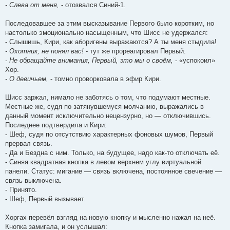
- Слева от меня,
- отозвался Синий-1.
Последовавшее за этим высказывание Первого было коротким, но
настолько эмоционально насыщенным, что Шисс не удержался:
- Слышишь, Кири, как аборигены выражаются? А ты меня стыдила!
- Охотник, не понял вас!
- тут же прореагировал Первый.
- Не обращайте внимания, Первый, это мы о своём,
- «успокоил»
Хор.
- О девичьем,
- томно проворковала в эфир Кири.
Шисс заржал, нимало не заботясь о том, что подумают местные.
Местные же, судя по затянувшемуся молчанию, выражались в
данный момент исключительно нецензурно, но — отключившись.
Последнее подтвердила и Кири:
- Шеф, судя по отсутствию характерных фоновых шумов, Первый
прервал связь.
- Да и Бездна с ним. Только, на будущее, надо как-то отключать её.
- Синяя квадратная кнопка в левом верхнем углу виртуальной
панели. Статус: мигание — связь включена, постоянное свечение —
связь выключена.
- Принято.
- Шеф, Первый вызывает.
Хоргах перевёл взгляд на новую кнопку и мысленно нажал на неё.
Кнопка замигала, и он услышал: