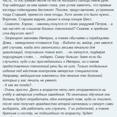
часть, то постукивая белой по ногтю большого пальца левой руки.
Хор наблюдал за ним краем глаза, уже успев заметить, что прямые
взгляды собеседника беспокоят. Похоже, представление, устроенное
тогда Старшей, принесло свои плоды. Хотя зачем это было нужно...
Впрочем, Старшим виднее, решил в конце концов Шисс.
- Скажите, Хоргах,
- наконец очнулся от своих раздумий Петров,
- а
как насчёт не слишком близких технологий? Скажем, в пределах
ста-двухсот лет?
- Запрещено законами Империи, а также обычаями и традициями
Дома,
- немедленно отозвался Хор.
- Видите ли, майор, уже имелся
ряд случаев, когда это закончилось весьма печально для
цивилизаций, получивших такие вот...
- он запнулся, подбирая
подходящее слово, -
...подарки. Скажу больше: даже если бы
случилось чудо и вы присоединились к Империи, ни о каком
предоставлении технологий речи бы не шло. Только отдельные
изделия под жёстким контролем имперских специалистов.
Например, медицинские комплексы для лечения тех болезней,
которые у вас лечить не умеют.
- А как же тогда?..
- Очень просто. Дети в возрасте пяти лет отправляются на
учёбу в имперские учебные заведения. По окончании обучения они
должны будут отработать один контракт там, куда их пошлют,
после чего получат гражданство второй категории и смогут сами
выбирать, где работать или служить. У их родителей, а также
братьев и сестёр, не подошедших по возрасту, будет