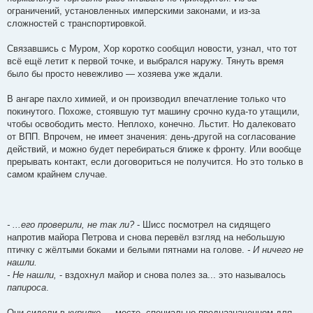
ограничений, установленных имперскими законами, и из-за
сложностей с транспортировкой.
Связавшись с Муром, Хор коротко сообщил новости, узнал, что тот
всё ещё летит к первой точке, и выбрался наружу. Тянуть время
было бы просто невежливо — хозяева уже ждали.
В ангаре пахло химией, и он производил впечатление только что
покинутого. Похоже, стоявшую тут машину срочно куда-то утащили,
чтобы освободить место. Неплохо, конечно. Льстит. Но далековато
от ВПП. Впрочем, не имеет значения: день-другой на согласование
действий, и можно будет перебираться ближе к фронту. Или вообще
прерывать контакт, если договориться не получится. Но это только в
самом крайнем случае.
- ...его проверили, не так ли?
- Шисс посмотрел на сидящего
напротив майора Петрова и снова перевёл взгляд на небольшую
птичку с жёлтыми боками и белыми пятнами на голове.
- И ничего не
нашли.
- Не нашли,
- вздохнул майор и снова полез за... это называлось
папироса
.
Они сидели в
курилке
— месте, специально предназначенном для