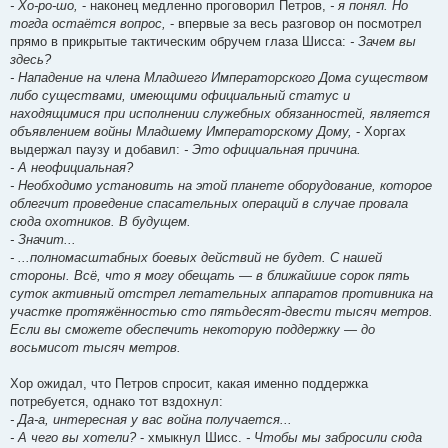
- Хо-ро-шо,
- наконец медленно проговорил Петров,
- я понял. Но
тогда остаётся вопрос,
- впервые за весь разговор он посмотрел
прямо в прикрытые тактическим обручем глаза Шисса:
- Зачем вы
здесь?
- Нападение на члена Младшего Императорского Дома существом
либо существами, имеющими официальный статус и
находящимися при исполнении служебных обязанностей, является
объявлением войны Младшему Императорскому Дому,
- Хоргах
выдержал паузу и добавил:
- Это официальная причина.
- А неофициальная?
- Необходимо установить на этой планете оборудование, которое
облегчит проведение спасательных операций в случае провала
сюда охотников. В будущем.
- Значит...
- ...полномасштабных боевых действий не будет. С нашей
стороны. Всё, что я могу обещать — в ближайшие сорок пять
суток активный отстрел летательных аппаратов противника на
участке протяжённостью сто пятьдесят-двести тысяч метров.
Если вы сможете обеспечить некоторую поддержку — до
восьмисот тысяч метров.
Хор ожидал, что Петров спросит, какая именно поддержка
потребуется, однако тот вздохнул:
- Да-а, интересная у вас война получается...
- А чего вы хотели?
- хмыкнул Шисс.
- Чтобы мы забросили сюда