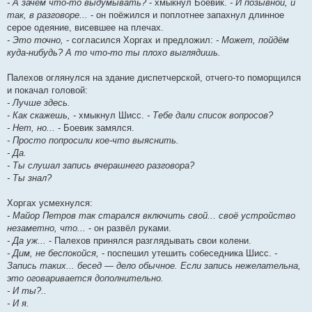
- А зачем что-то выдумывать?
- хмыкнул Боевик.
- И позывной, и
так, в разговоре...
- он поёжился и поплотнее запахнул длинное
серое одеяние, висевшее на плечах.
- Это точно,
- согласился Хоргах и предложил:
- Может, пойдём
куда-нибудь? А то что-то ты плохо выглядишь.
Палехов оглянулся на здание диспетчерской, отчего-то поморщился
и покачал головой:
- Лучше здесь.
- Как скажешь,
- хмыкнул Шисс.
- Тебе дали список вопросов?
- Нет, но...
- Боевик замялся.
- Просто попросили кое-что выяснить.
- Да.
- Ты слушал запись вчерашнего разговора?
- Ты знал?
Хоргах усмехнулся:
- Майор Петров так старался включить свой... своё устройство
незаметно, что...
- он развёл руками.
- Да уж...
- Палехов принялся разглядывать свои колени.
- Дим, не беспокойся,
- поспешил утешить собеседника Шисс.
-
Запись таких... бесед — дело обычное. Если запись нежелательна,
это оговаривается дополнительно.
- И ты?..
- И я.