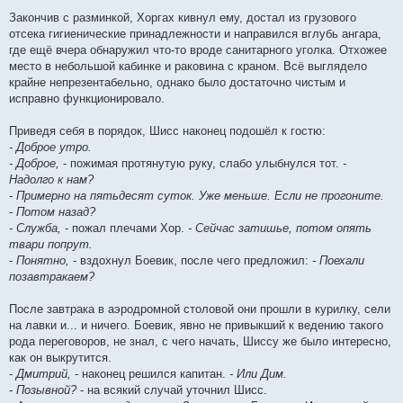
Закончив с разминкой, Хоргах кивнул ему, достал из грузового
отсека гигиенические принадлежности и направился вглубь ангара,
где ещё вчера обнаружил что-то вроде санитарного уголка. Отхожее
место в небольшой кабинке и раковина с краном. Всё выглядело
крайне непрезентабельно, однако было достаточно чистым и
исправно функционировало.
Приведя себя в порядок, Шисс наконец подошёл к гостю:
- Доброе утро.
- Доброе,
- пожимая протянутую руку, слабо улыбнулся тот.
-
Надолго к нам?
- Примерно на пятьдесят суток. Уже меньше. Если не прогоните.
- Потом назад?
- Служба,
- пожал плечами Хор.
- Сейчас затишье, потом опять
твари попрут.
- Понятно,
- вздохнул Боевик, после чего предложил:
- Поехали
позавтракаем?
После завтрака в аэродромной столовой они прошли в курилку, сели
на лавки и... и ничего. Боевик, явно не привыкший к ведению такого
рода переговоров, не знал, с чего начать, Шиссу же было интересно,
как он выкрутится.
- Дмитрий,
- наконец решился капитан.
- Или Дим.
- Позывной?
- на всякий случай уточнил Шисс.