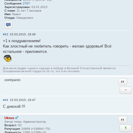
Сообщения:
2707
Зарегистрирован:
03.01.2015
С нами:
11 лет 7 месяцев
Имя:
Павел
Откуда:
Свердловск
Отправить личное сообщение
#43
15.03.2015, 18:49
+1 к поздравлениям!
Как злостный не любитель говорить - желаю здоровья! Всё
остальное - приложится.
Для меня подвиг нашего народа в победе в Великой Отечественной является
основанием вечной гордости за то, что я их потомок.
zemlyanin
Ответи
−
#44
15.03.2015, 19:47
С днюхой !!!
Uksus
Ответи
Автор темы, Администратор
Возраст:
62
1
Репутация:
24909 (+24984/−75)
Лояльность:
1586 (+1586/−0)