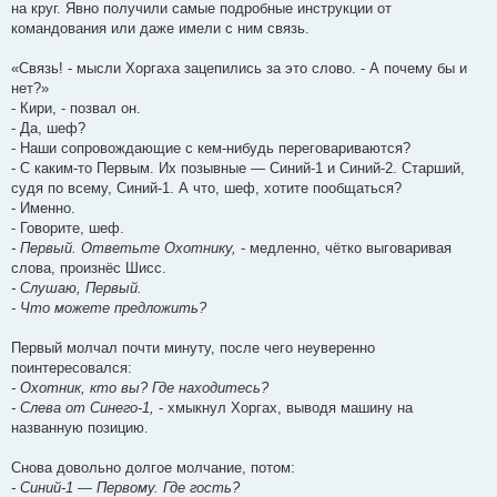
на круг. Явно получили самые подробные инструкции от
командования или даже имели с ним связь.
«Связь! - мысли Хоргаха зацепились за это слово. - А почему бы и
нет?»
- Кири, - позвал он.
- Да, шеф?
- Наши сопровождающие с кем-нибудь переговариваются?
- С каким-то Первым. Их позывные — Синий-1 и Синий-2. Старший,
судя по всему, Синий-1. А что, шеф, хотите пообщаться?
- Именно.
- Говорите, шеф.
- Первый. Ответьте Охотнику,
- медленно, чётко выговаривая
слова, произнёс Шисс.
- Слушаю, Первый.
- Что можете предложить?
Первый молчал почти минуту, после чего неуверенно
поинтересовался:
- Охотник, кто вы? Где находитесь?
- Слева от Синего-1,
- хмыкнул Хоргах, выводя машину на
названную позицию.
Снова довольно долгое молчание, потом:
- Синий-1 — Первому. Где гость?