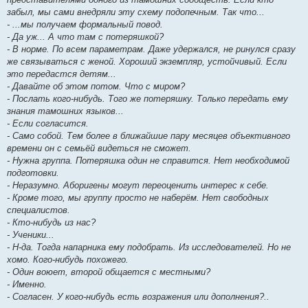
забыл, мы сами внедряли эту схему подопечным. Так что...
- ...мы получаем формальный повод.
- Да уж... А что там с потеряшкой?
- В норме. По всем параметрам. Даже удержался, не ринулся сразу
же связываться с женой. Хороший экземпляр, устойчивый. Если
это передастся детям...
- Давайте об этом потом. Что с миром?
- Послать кого-нибудь. Того же потеряшку. Только передать ему
знания тамошних языков...
- Если согласится.
- Само собой. Тем более в ближайшие пару месяцев объективного
времени он с семьёй видеться не сможет.
- Нужна группа. Потеряшка один не справится. Нет необходимой
подготовки.
- Неразумно. Аборигены могут переоценить интерес к себе.
- Кроме того, мы группу просто не наберём. Нет свободных
специалистов.
- Кто-нибудь из нас?
- Ученики...
- Н-да. Тогда напарника ему подобрать. Из исследователей. Но не
хомо. Кого-нибудь похожего.
- Один воюет, второй общается с местными?
- Именно.
- Согласен. У кого-нибудь есть возражения или дополнения?..