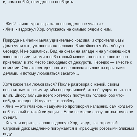
и, само собой, немедленно сообщить...
- Жив? - лицо Гурга выражало неподдельное участие.
- Жив, - вздохнул Хор, опускаясь на скамью рядом с ним.
Природа на Фалии была удивительно красива, и строители базы
Дома учли это, установив на вершине ближайшего утёса лёгкую
беседку. И не ошиблись. Вид на океан на западе и на упирающийся
заснеженными пиками в небо горный массив на востоке постоянно
привлекал в это место свободных от дежурств. Нередко — вместе с
семьями. Однако сегодня почти все оказались заняты срочными
делами, и потому любоваться закатом...
Хотя какое там любоваться? После разговора с женой, своим
непонятным женским чутьём определившей, что её супруг во что-то
влип, Шиссу больше всего хотелось постучать головой обо что-
нибудь твёрдое. И лучше — с разбегу.
- Жив — это главное, - задумчиво проговорил напарник, сам когда-то
побывавший в такой ситуации. - Если не съели сразу, потом точно не
съедят.
- Хочется верить, - снова вздохнул Хор, глядя, как огромный
багровый диск медленно погружается в играющую розовыми бликами
воду.