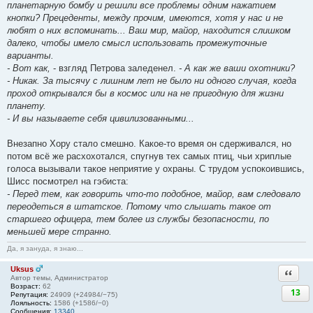
планетарную бомбу и решили все проблемы одним нажатием
кнопки? Прецеденты, между прочим, имеются, хотя у нас и не
любят о них вспоминать... Ваш мир, майор, находится слишком
далеко, чтобы имело смысл использовать промежуточные
варианты.
- Вот как,
- взгляд Петрова заледенел.
- А как же ваши охотники?
- Никак. За тысячу с лишним лет не было ни одного случая, когда
проход открывался бы в космос или на не пригодную для жизни
планету.
- И вы называете себя цивилизованными...
Внезапно Хору стало смешно. Какое-то время он сдерживался, но
потом всё же расхохотался, спугнув тех самых птиц, чьи хриплые
голоса вызывали такое неприятие у охраны. С трудом успокоившись,
Шисс посмотрел на гэбиста:
- Перед тем, как говорить что-то подобное, майор, вам следовало
переодеться в штатское. Потому что слышать такое от
старшего офицера, тем более из службы безопасности, по
меньшей мере странно.
Да, я зануда, я знаю...
Uksus
Ответи
Автор темы, Администратор
Возраст:
62
13
Репутация:
24909 (+24984/−75)
Лояльность:
1586 (+1586/−0)
Сообщения:
13340