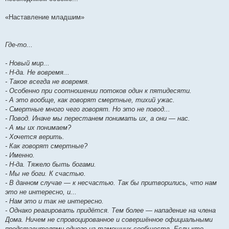
«Наставление младшим»
Где-то...
- Новый мир...
- Н-да. Не вовремя...
- Такое всегда не вовремя.
- Особенно при соотношении потоков один к пятидесяти.
- А это вообще, как говорят смертные, тихий ужас.
- Смертные много чего говорят. Но это не повод...
- Повод. Иначе мы перестанем понимать их, а они — нас.
- А мы их понимаем?
- Хочется верить.
- Как говорят смертные?
- Именно.
- Н-да. Тяжело быть богами.
- Мы не боги. К счастью.
- В данном случае — к несчастью. Так бы притворились, что нам
это не интересно, и...
- Нам это и так не интересно.
- Однако реагировать придётся. Тем более — нападение на члена
Дома. Ничем не спровоцированное и совершённое официальными
представителями одного из тамошних сообществ. Если кто