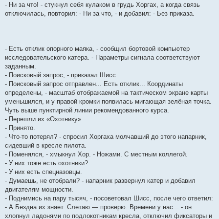
- Ни за что! - стукнул себя кулаком в грудь Хоргах, а когда связь
отключилась, повторил: - Ни за что, - и добавил: - Без приказа.
- Есть отклик опорного маяка, - сообщил бортовой компьютер
исследовательского катера. - Параметры сигнала соответствуют
заданным.
- Поисковый запрос, - приказал Шисс.
- Поисковый запрос отправлен... Есть отклик... Координаты
определены, - масштаб отображаемой на тактическом экране карты
уменьшился, и у правой кромки появилась мигающая зелёная точка.
Чуть выше пунктирной линии рекомендованного курса.
- Перешли их «Охотнику».
- Принято.
- Что-то потерял? - спросил Хоргаха молчавший до этого напарник,
сидевший в кресле пилота.
- Поменялся, - хмыкнул Хор. - Ножами. С местным коллегой.
- У них тоже есть охотники?
- У них есть спецназовцы.
- Думаешь, не отобрали? - напарник развернул катер и добавил
двигателям мощности.
- Поднимись на пару тысяч, - посоветовал Шисс, после чего ответил:
- А Бездна их знает. Слетаю — проверю. Времени у нас... - он
хлопнул ладонями по подлокотникам кресла, отключил фиксаторы и