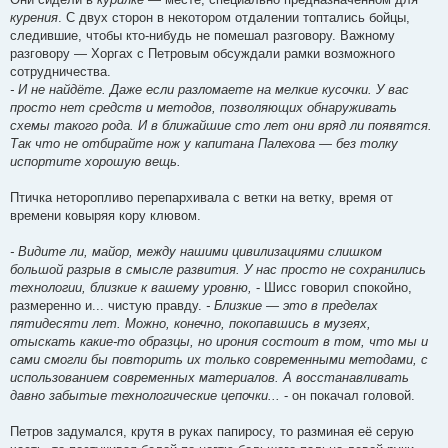
курения
. С двух сторон в некотором отдалении топтались бойцы,
следившие, чтобы кто-нибудь не помешал разговору. Важному
разговору — Хоргах с Петровым обсуждали рамки возможного
сотрудничества.
- И не найдёте. Даже если разломаете на мелкие кусочки. У вас
просто нет средств и методов, позволяющих обнаруживать
схемы такого рода. И в ближайшие сто лет они вряд ли появятся.
Так что не отбирайте нож у капитана Палехова — без толку
испортите хорошую вещь.
Птичка неторопливо перепархивала с ветки на ветку, время от
времени ковыряя кору клювом.
- Видите ли, майор, между нашими цивилизациями слишком
большой разрыв в смысле развития. У нас просто не сохранились
технологии, близкие к вашему уровню,
- Шисс говорил спокойно,
размеренно и... чистую правду.
- Близкие — это в пределах
пятидесяти лет. Можно, конечно, покопавшись в музеях,
отыскать какие-то образцы, но ирония состоит в том, что мы и
сами смогли бы повторить их только современными методами, с
использованием современных материалов. А восстанавливать
давно забытые технологические цепочки...
- он покачал головой.
Петров задумался, крутя в руках папиросу, то разминая её серую