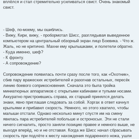
вплёлся и стал стремительно усиливаться свист. Очень знакомый
свист.
- Шеф, по-моему, мы ошиблись.
- Вижу, Кири, вижу, - пробормотал Шисс, разглядывая выведенное
компьютером на центральный обзорный экран лицо Боевика. - Что ж.
Жаль, но не критично. Махни ему крылышками, и полетели обратно.
- Куда именно, шеф?
- К фронту.
- А сопровождение?
Сопровождение появилась почти сразу после того, как «Охотник»,
сбив пару вражеских истребителей и разогнав остальных, пересёк
линию боевого соприкосновения. Сначала это была тройка
миниатюрных аппаратиков с открытыми кабинами и тупыми носами.
Аккуратно пристроившись справа, их старший принялся делать
знаки, явно приглашая следовать за собой. Хоргах в ответ качнул
крыльями и прибавил скорость. Немного, но этого хватило, чтобы
малыши отстали. Однако несколько минут спустя им на смену
явилась пара истребителей побольше и остроносых. Эти не стали
ничего сигналить, просто заняли позицию правее и немного выше, не
выходя вперёд, но и не отставая. Когда же Шисс начал сбрасывать
скорость при подлёте к месту нахождения подаренного ножа, ушли