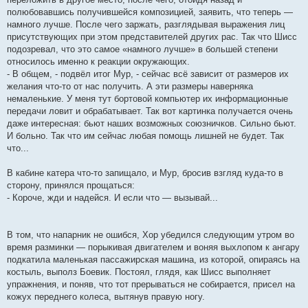
полюбовавшись получившейся композицией, заявить, что теперь —
намного лучше. После чего заржать, разглядывая выражения лиц
присутствующих при этом представителей других рас. Так что Шисс
подозревал, что это самое «намного лучше» в большей степени
относилось именно к реакции окружающих.
- В общем, - подвёл итог Мур, - сейчас всё зависит от размеров их
желания что-то от нас получить. А эти размеры наверняка
немаленькие. У меня тут бортовой компьютер их информационные
передачи ловит и обрабатывает. Так вот картинка получается очень
даже интересная: бьют наших возможных союзничков. Сильно бьют.
И больно. Так что им сейчас любая помощь лишней не будет. Так
что...
В кабине катера что-то запищало, и Мур, бросив взгляд куда-то в
сторону, принялся прощаться:
- Короче, жди и надейся. И если что — вызывай...
В том, что напарник не ошибся, Хор убедился следующим утром во
время разминки — порыкивая двигателем и воняя выхлопом к ангару
подкатила маленькая пассажирская машина, из которой, опираясь на
костыль, выполз Боевик. Постоял, глядя, как Шисс выполняет
упражнения, и поняв, что тот прерываться не собирается, присел на
кожух переднего колеса, вытянув правую ногу.