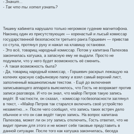
- Значит...
- Так что ты хотел узнать?
Тишину кабинета нарушало только негромкое гудение магнитофона.
Наконец один из присутствующих — коренастый и лысый комиссар
государственной безопасности третьего ранга Горшевич — привстав
со стула, протянул руку и нажал на клавишу остановки.
- Это всё, товарищ народный комиссар. Потом у капитана Палехова
закончилась катушка, а запасную ему не выдали. Просто не
подумали, что у него будет возможность её сменить.
- А такая возможность была?
- Да, товарищ народный комиссар, - Горшевич раскрыл лежащую на
коленях красную сафьяновую папку и взял самый верхний лист,
заполненный машинописным текстом. - Ещё до включения
записывающего аппарата выяснилось, что Гость не возражает против
записи разговора. И что он знал, что майор Петров такую запись
ведёт. В частности, он сказал, - комиссар госбезопасности заглянул
в текст, - «Майор Петров так старался включить своё устройство
незаметно...». После чего сообщил, что запись таких встреч дело
обычное и что он сам ведёт такую запись. На вопрос капитана
Палехова, может ли он эту запись отключить, Гость ответил, что не
видит причин для этого и не может себе таковые представить в
данной ситуации. После того как катушка закончилась, беседа