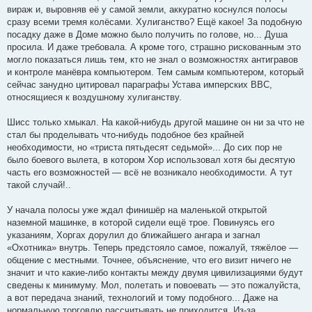
вираж и, выровняв её у самой земли, аккуратно коснулся полосы
сразу всеми тремя колёсами. Хулиганство? Ещё какое! За подобную
посадку даже в Доме можно было получить по голове, но... Душа
просила. И даже требовала. А кроме того, страшно рискованным это
могло показаться лишь тем, кто не знал о возможностях антигравов
и контроле манёвра компьютером. Тем самым компьютером, который
сейчас занудно цитировал параграфы Устава имперских ВВС,
относящиеся к воздушному хулиганству.
Шисс только хмыкал. На какой-нибудь другой машине он ни за что не
стал бы проделывать что-нибудь подобное без крайней
необходимости, но «триста пятьдесят седьмой»... До сих пор не
было боевого вылета, в котором Хор использовал хотя бы десятую
часть его возможностей — всё не возникало необходимости. А тут
такой случай!..
У начала полосы уже ждал финишёр на маленькой открытой
наземной машинке, в которой сидели ещё трое. Повинуясь его
указаниям, Хоргах дорулил до ближайшего ангара и загнал
«Охотника» внутрь. Теперь предстояло самое, пожалуй, тяжёлое —
общение с местными. Точнее, объяснение, что его визит ничего не
значит и что какие-либо контакты между двумя цивилизациями будут
сведены к минимуму. Мол, полетать и повоевать — это пожалуйста,
а вот передача знаний, технологий и тому подобного... Даже на
нормальную торговлю рассчитывать не приходится. Из-за