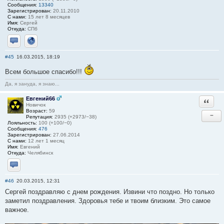
Сообщения:
13340
Зарегистрирован:
20.11.2010
С нами:
15 лет 8 месяцев
Имя:
Сергей
Откуда:
СПб
Отправить личное сообщение
Сайт
#45
16.03.2015, 18:19
Всем большое спасибо!!!
Да, я зануда, я знаю...
Евгений66
Ответи
Новичок
Возраст:
59
−
Репутация:
2935 (+2973/−38)
Лояльность:
100 (+100/−0)
Сообщения:
476
Зарегистрирован:
27.06.2014
С нами:
12 лет 1 месяц
Имя:
Евгений
Откуда:
Челябинск
Отправить личное сообщение
#46
20.03.2015, 12:31
Сергей поздравляю с днем рождения. Извини что поздно. Но только
заметил поздравления. Здоровья тебе и твоим близким. Это самое
важное.