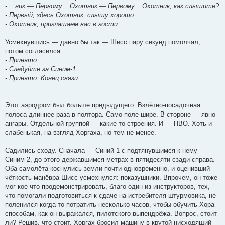
- ...ник — Первому... Охотник — Первому... Охотник, как слышите?
- Первый, здесь Охотник, слышу хорошо.
- Охотник, приглашаем вас в гости.
Усмехнувшись — давно бы так — Шисс пару секунд помолчал,
потом согласился:
- Принято.
- Следуйте за Синим-1.
- Принято. Конец связи.
Этот аэродром был больше предыдущего. Взлётно-посадочная
полоса длиннее раза в полтора. Само поле шире. В стороне — явно
ангары. Отдельной группой — какие-то строения. И — ПВО. Хоть и
слабенькая, на взгляд Хоргаха, но тем не менее.
Садились сходу. Сначала — Синий-1 с подтянувшимся к нему
Синим-2, до этого державшимся метрах в пятидесяти сзади-справа.
Оба самолёта коснулись земли почти одновременно, и оценивший
чёткость манёвра Шисс усмехнулся: показушники. Впрочем, он тоже
мог кое-что продемонстрировать, благо один из инструкторов, тех,
что помогали подготовиться к сдаче на истребителя-штурмовика, не
поленился когда-то потратить несколько часов, чтобы обучить Хора
способам, как он выражался, пилотского выпендрёжа. Вопрос, стоит
ли? Решив, что стоит, Хоргах бросил машину в крутой нисходящий