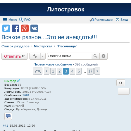
Литостровок
Меню
FAQ
Регистрация
Вход
Всякое разное...Это не анекдоты!!!
Список разделов
Мастерская
"Песочница"
Ответить
Первое новое сообщение
• 326 сообщений
1
2
3
4
5
…
17
Шифер
Ответи
Возраст:
55
Репутация:
9633 (+9686/−53)
−
Лояльность:
29893 (+29906/−13)
Сообщения:
2691
Зарегистрирован:
14.04.2011
С нами:
15 лет 3 месяца
Имя:
Виталий
Откуда:
Русь-Украина, Донецк
Отправить личное сообщение
#41
15.03.2015, 12:50