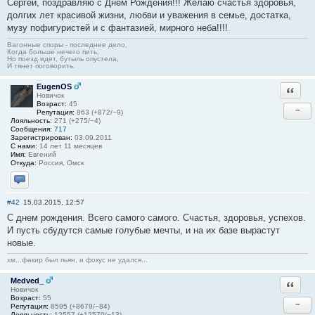
Сергей, поздравляю с Днем Рождения!!! Желаю счастья здоровья,
долгих лет красивой жизни, любви и уважения в семье, достатка,
музу пофигуристей и с фантазией, мирного неба!!!!
Вагонные споры - последнее дело,
Когда больше нечего пить,
Но поезд идет, бутыль опустела,
И тянет поговорить.
EugenOS
Ответи
Новичок
Возраст:
45
−
Репутация:
863 (+872/−9)
Лояльность:
271 (+275/−4)
Сообщения:
717
Зарегистрирован:
03.09.2011
С нами:
14 лет 11 месяцев
Имя:
Евгений
Откуда:
Россия, Омск
Отправить личное сообщение
#42
15.03.2015, 12:57
С днем рождения. Всего самого самого. Счастья, здоровья, успехов.
И пусть сбудутся самые голубые мечты, и на их базе вырастут
новые.
хм...факир был пьян, и фокус не удался...
Medved_
Ответи
Новичок
Возраст:
55
−
Репутация:
8595 (+8679/−84)
Лояльность:
12557 (+12570/−13)