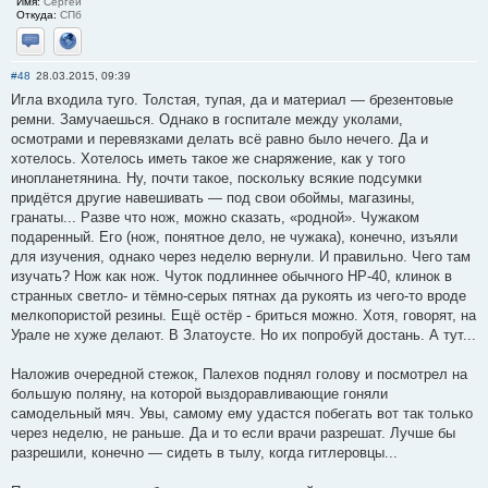
Имя:
Сергей
Откуда:
СПб
Отправить личное сообщение
Сайт
#48
28.03.2015, 09:39
Игла входила туго. Толстая, тупая, да и материал — брезентовые
ремни. Замучаешься. Однако в госпитале между уколами,
осмотрами и перевязками делать всё равно было нечего. Да и
хотелось. Хотелось иметь такое же снаряжение, как у того
инопланетянина. Ну, почти такое, поскольку всякие подсумки
придётся другие навешивать — под свои обоймы, магазины,
гранаты... Разве что нож, можно сказать, «родной». Чужаком
подаренный. Его (нож, понятное дело, не чужака), конечно, изъяли
для изучения, однако через неделю вернули. И правильно. Чего там
изучать? Нож как нож. Чуток подлиннее обычного НР-40, клинок в
странных светло- и тёмно-серых пятнах да рукоять из чего-то вроде
мелкопористой резины. Ещё остёр - бриться можно. Хотя, говорят, на
Урале не хуже делают. В Златоусте. Но их попробуй достань. А тут...
Наложив очередной стежок, Палехов поднял голову и посмотрел на
большую поляну, на которой выздоравливающие гоняли
самодельный мяч. Увы, самому ему удастся побегать вот так только
через неделю, не раньше. Да и то если врачи разрешат. Лучше бы
разрешили, конечно — сидеть в тылу, когда гитлеровцы...