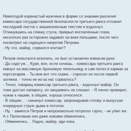
Немолодой коренастый мужчина в форме со знаками различия
комиссара государственной безопасности третьего ранга отложил
последний листок с машинописным текстом и вздохнул.
Откинувшись на спинку стула, прикрыл воспалённые глаза,
несколько раз осторожно надавил на веки пальцами, после чего
посмотрел на сидящего напротив Петрова:
- Ну что, майор, сорвался контакт?
Петров попытался вскочить, но был остановлен взмахом руки:
- Да сиди уж... Кури, вон, если хочешь, - комиссара третьего ранга
кивнул на массивную бронзовую пепельницу и сам полез в карман за
портсигаром. - Ты мне вот что скажи, - спросил он после первой
затяжки, - точно не из-за нас сорвалось?
- Точно, товарищ комиссар третьего ранга, - вздохнул майор. Он
тоже достал папиросу, но закуривать не спешил. - Я лично проверил,
чужак к нашим, в общем, хорошо относился.
- В общем... - хмыкнул комиссар, запрокидывая голову и выпуская
очередную струю дыма в потолок.
- Ну, - замялся Петров и непроизвольно потрогал горло, - не убил же.
А с Палеховым они даже ножами обменялись.
- Обменялись... Ладно, майор, иди пока.