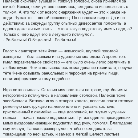
Палехов скрипнул зубами и, тряхнув головой, снова принялся за
шитьё. Время, если уж оно появилось, следовало использовать с
толком. А что толк от нового снаряжения будет — это к бабке не
ходи. Чужак-то — явный осназовец. По повадкам видно. Да и по
действиям: за секунды группу опытных диверсантов положить, а
одного даже живым взять — это ж какую подготовку иметь надо, а?
Только с чего вдруг его в летуны-то потянуло?..
- Ро-бя-ты-ы! О-бе-да-ать!.. Ро-бя-ты-ы!..
Голос у санитарки тёти Фени — невысокой, щуплой пожилой
женщины — был звонким и на удивление молодым. А кроме того
имел поразительное свойство — его было очень легко различить в
любом шуме. Чем и пользовалось командование госпиталя, поручая
тёте Фене созывать ранбольных и персонал на приёмы пищи,
политинформации и тому подобное.
Игра остановилась. Оставив мяч валяться на траве, футболисты
неторопливо потянулись в направлении столовой. Палехов тоже
засобирался. Воткнул иглу в отворот халата, повесил почти готовую
ремённую конструкцию на левое плечо и, ухватив костыль,
прислоненный к скамейке — ещё довоенной, на гнутых чугунных
ножках — начал тяжело подниматься. Тут же один из проходивших
мимо выздоравливающих подхватил под руку, помогая. Благодарно
ему кивнув, Палехов развернулся, чтобы последовать за
товарищами по несчастью, и замер: в лёгкий шелест листьев