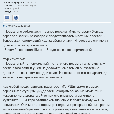
Зарегистрирован:
20.11.2010
С нами:
15 лет 8 месяцев
Имя:
Сергей
Откуда:
СПб
Отправить личное сообщение
Сайт
#49
04.04.2015, 10:18
- Нормально отболтался, - вынес вердикт Мур, которому Хоргах
переслал запись разговора с представителем местных властей. -
Теперь жди, следующий ход за аборигенами. И готовься, они могут
другого контактёра прислать.
- Зачем? - не понял Шисс. - Вроде бы и этот нормальный.
Мур хохотнул:
- Нормальный-то нормальный, но ты ж его носом в грязь сунул. А
после этого взял и ушёл. И доложить об этом он обязательно
доложит — вы ж там не одни были. И потом, этот его аппаратик для
записи... - напарник весело оскалился.
Как любой представитель расы горо, М'р К'Шнг даже в самых
серьёзных ситуациях умудрялся находить забавные моменты и
искренне им радовался. Что при его внешности выглядело...
жутковато. Ещё горо отличались любовью к прекрасному — в их
понимании. Они могли, например, подойти к разорванной выстрелом
туше какого-нибудь животного, поднять окровавленный кусок мяса,
переложить в другое место, после чего, отойдя назад и