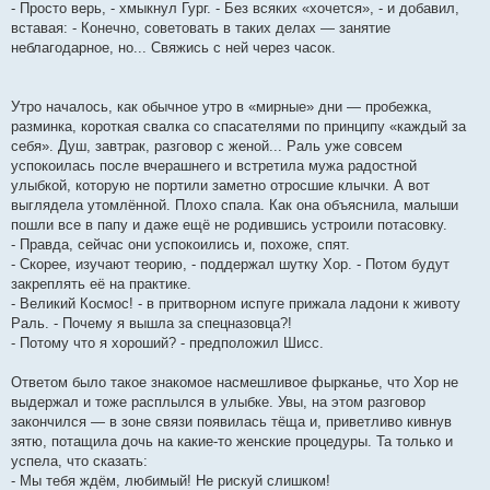
- Просто верь, - хмыкнул Гург. - Без всяких «хочется», - и добавил,
вставая: - Конечно, советовать в таких делах — занятие
неблагодарное, но... Свяжись с ней через часок.
Утро началось, как обычное утро в «мирные» дни — пробежка,
разминка, короткая свалка со спасателями по принципу «каждый за
себя». Душ, завтрак, разговор с женой... Раль уже совсем
успокоилась после вчерашнего и встретила мужа радостной
улыбкой, которую не портили заметно отросшие клычки. А вот
выглядела утомлённой. Плохо спала. Как она объяснила, малыши
пошли все в папу и даже ещё не родившись устроили потасовку.
- Правда, сейчас они успокоились и, похоже, спят.
- Скорее, изучают теорию, - поддержал шутку Хор. - Потом будут
закреплять её на практике.
- Великий Космос! - в притворном испуге прижала ладони к животу
Раль. - Почему я вышла за спецназовца?!
- Потому что я хороший? - предположил Шисс.
Ответом было такое знакомое насмешливое фырканье, что Хор не
выдержал и тоже расплылся в улыбке. Увы, на этом разговор
закончился — в зоне связи появилась тёща и, приветливо кивнув
зятю, потащила дочь на какие-то женские процедуры. Та только и
успела, что сказать:
- Мы тебя ждём, любимый! Не рискуй слишком!