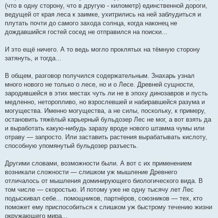
(что в одну сторону, что в другую - километр) единственной дороги,
ведущей от края леса к заимке, ухитрились на ней заблудиться и
плутать почти до самого захода солнца, когда наконец не
дождавшийся гостей сосед не отправился на поиски...
И это ещё ничего. А то ведь могло проклятых на тёмную сторону
затянуть, и тогда...
В общем, разговор получился содержательным. Знахарь узнал
много нового не только о лесе, но и о Лесе. Древней сущности,
зародившейся в этих местах чуть ли не в эпоху динозавров и пусть
медленно, неторопливо, но взрослевшей и набиравшейся разума и
могущества. Именно могущества, а не силы, поскольку, к примеру,
остановить тяжёлый карьерный бульдозер Лес не мог, а вот взять да
и выработать какую-нибудь заразу вроде нового штамма чумы или
отраву — запросто. Или заставить растения вырабатывать кислоту,
способную упомянутый бульдозер разъесть.
Другими словами, возможности были. А вот с их применением
возникали сложности — слишком уж мышление Древнего
отличалось от мышления доминирующего биологического вида. В
том числе — скоростью. И потому уже не одну тысячу лет Лес
подыскивал себе... помощников, партнёров, союзников — тех, кто
поможет ему приспособиться к слишком уж быстрому течению жизни
окружающего мира...