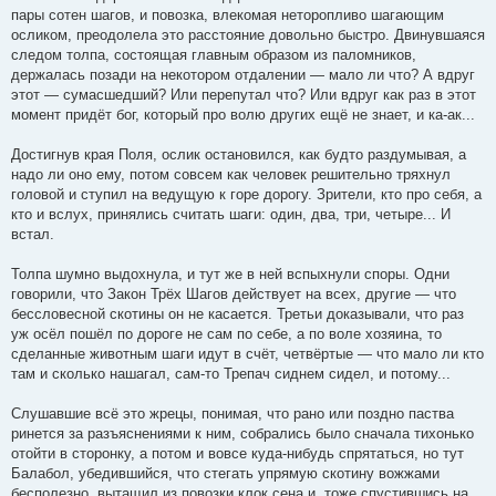
пары сотен шагов, и повозка, влекомая неторопливо шагающим
осликом, преодолела это расстояние довольно быстро. Двинувшаяся
следом толпа, состоящая главным образом из паломников,
держалась позади на некотором отдалении — мало ли что? А вдруг
этот — сумасшедший? Или перепутал что? Или вдруг как раз в этот
момент придёт бог, который про волю других ещё не знает, и ка-ак...
Достигнув края Поля, ослик остановился, как будто раздумывая, а
надо ли оно ему, потом совсем как человек решительно тряхнул
головой и ступил на ведущую к горе дорогу. Зрители, кто про себя, а
кто и вслух, принялись считать шаги: один, два, три, четыре... И
встал.
Толпа шумно выдохнула, и тут же в ней вспыхнули споры. Одни
говорили, что Закон Трёх Шагов действует на всех, другие — что
бессловесной скотины он не касается. Третьи доказывали, что раз
уж осёл пошёл по дороге не сам по себе, а по воле хозяина, то
сделанные животным шаги идут в счёт, четвёртые — что мало ли кто
там и сколько нашагал, сам-то Трепач сиднем сидел, и потому...
Слушавшие всё это жрецы, понимая, что рано или поздно паства
ринется за разъяснениями к ним, собрались было сначала тихонько
отойти в сторонку, а потом и вовсе куда-нибудь спрятаться, но тут
Балабол, убедившийся, что стегать упрямую скотину вожжами
бесполезно, вытащил из повозки клок сена и, тоже спустившись на