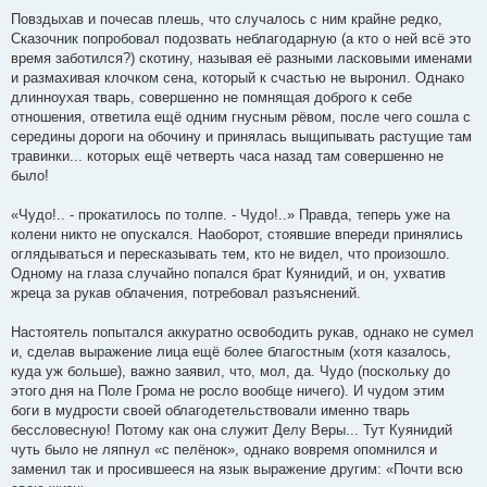
Повздыхав и почесав плешь, что случалось с ним крайне редко,
Сказочник попробовал подозвать неблагодарную (а кто о ней всё это
время заботился?) скотину, называя её разными ласковыми именами
и размахивая клочком сена, который к счастью не выронил. Однако
длинноухая тварь, совершенно не помнящая доброго к себе
отношения, ответила ещё одним гнусным рёвом, после чего сошла с
середины дороги на обочину и принялась выщипывать растущие там
травинки... которых ещё четверть часа назад там совершенно не
было!
«Чудо!.. - прокатилось по толпе. - Чудо!..» Правда, теперь уже на
колени никто не опускался. Наоборот, стоявшие впереди принялись
оглядываться и пересказывать тем, кто не видел, что произошло.
Одному на глаза случайно попался брат Куянидий, и он, ухватив
жреца за рукав облачения, потребовал разъяснений.
Настоятель попытался аккуратно освободить рукав, однако не сумел
и, сделав выражение лица ещё более благостным (хотя казалось,
куда уж больше), важно заявил, что, мол, да. Чудо (поскольку до
этого дня на Поле Грома не росло вообще ничего). И чудом этим
боги в мудрости своей облагодетельствовали именно тварь
бессловесную! Потому как она служит Делу Веры... Тут Куянидий
чуть было не ляпнул «с пелёнок», однако вовремя опомнился и
заменил так и просившееся на язык выражение другим: «Почти всю