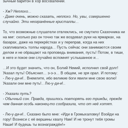
зычный баритон в хор восхвалений.
- Хм? Неплохо...
- Даже очень, можно сказать, неплохо. Но, увы, совершенно
случайно. Эти неогранённые кристаллы...
То, что возможные слушатели отвлеклись, не смутило Сказочника ни
на миг: сколько раз он точно так же воздевал руки на ярмарках, на
базарах, даже на перекрёстках и у переправ, когда на них
скапливались толпы народа... Пусть сейчас они занимаются своим
делом и не обращают на проповедь внимания, пусть! Потом, в тиши,
в неге и покое они случайно вспомнят услышанное и...
...И это будет значить, что он, Болий Немий, исполнил свой долг!
Указал путь! Объяснил... э-э-э... В общем, не зря орал. И потому:
- Лю-у-ди-и!.. Внемлите, ибо великие боги явили мне свою волю!
Указали они мне путь!.. Лю-у-ди-и!..
- Указали путь?
- Обычный сон. Правда, пришлось повторять его трижды, прежде
чем данная особь наконец-то сообразила, что от неё хотят.
- Лю-у-ди-и!.. Сказано было мне: «Иди в Громыхаловку! Взойди на
гору! Вознеси с её вершины хвалу Нам! И не тронут тебя громы
Наши! И будешь ты вознаграждён!»