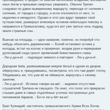
оных богов и призывая смертных уверовать. Обычно Трепач
следовал по давно выверенному маршруту, переходя от селения к
селению, от городка к городку, и если отклонялся от него, то
недалеко и ненадолго. Однако в этот раз вдруг прервал своё
путешествие, развернул влекомую осликом небольшую повозку и
направился в Громыхаловку, куда его вот уже третью ночь подряд
звали странные сны...
Выехав на площадь — одно название, конечно, но попробуй что-
нибудь объяснить деревенским — Болий остановил ослика у
колодца, встал на козлах и прокричал, воздев руки и перекрывая
долетавший сюда грохот проявлений божественного гнева:
- Лю-у-ди-и-и!.. - подождал немного и повторил: - Лю-у-ди-и-и!..
Дородная баба, развешивавшая мокрое бельё в одном из дворов,
обернулась и, прищурившись, посмотрела, кто это там дерёт глотку.
Убедившись же, что уши её не обманули, вернулась к своему
занятию.
- Лю-у-ди-и-и!.. Истинно говорю ва-ам!.. - видимое отсутствие
слушателей Трепача не смущало. Он знал, что голос его прекрасно
слышен даже в самых отдалённых уголках построенных для
паломников бараков. - Бо-ги лю-у-бят ва-ас!
Брат Куянидий, настоятель громыхаловского Храма Всех Богов,