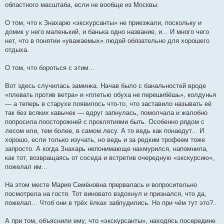
областного масштаба, если не вообще из Москвы.
О том, что к Знахарю «экскурсанты» не приезжали, поскольку и
домик у него маленький, и банька одно название, и... И много чего
нет, что в понятии «уважаемых» людей обязательно для хорошего
отдыха.
О том, что бороться с этим...
Вот здесь случилась заминка. Начав было с банальностей вроде
«плевать против ветра» и «плетью обуха не перешибёшь», колдунья
— а теперь в старухе появилось что-то, что заставило называть её
так без всяких кавычек — вдруг запнулась, помолчала и жалобно
попросила поосторожней с проклятиями быть. Особенно рядом с
лесом или, тем более, в самом лесу. А то ведь как понаедут... И
хорошо, если только изучать, но ведь и за редким трофеем тоже
запросто. А когда Знахарь непонимающе нахмурился, напомнила,
как тот, возвращаясь от соседа и встретив очередную «экскурсию»,
пожелал им...
На этом месте Мария Семёновна прервалась и вопросительно
посмотрела на гостя. Тот виновато вздохнул и признался, что да,
пожелал... Чтоб они в трёх ёлках заблудились. Но при чём тут это?..
А при том, объяснили ему, что «экскурсанты», находясь посередине