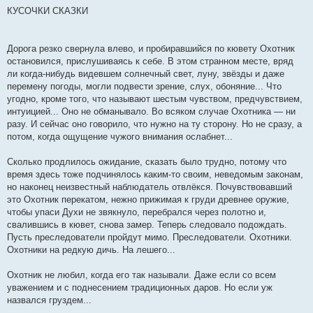
КУСОЧКИ СКАЗКИ
Дорога резко свернула влево, и пробиравшийся по кювету Охотник
остановился, прислушиваясь к себе. В этом странном месте, вряд
ли когда-нибудь видевшем солнечный свет, луну, звёзды и даже
перемену погоды, могли подвести зрение, слух, обоняние... Что
угодно, кроме того, что называют шестым чувством, предчувствием,
интуицией... Оно не обманывало. Во всяком случае Охотника — ни
разу. И сейчас оно говорило, что нужно на ту сторону. Но не сразу, а
потом, когда ощущение чужого внимания ослабнет...
Сколько продлилось ожидание, сказать было трудно, потому что
время здесь тоже подчинялось каким-то своим, неведомым законам,
но наконец неизвестный наблюдатель отвлёкся. Почувствовавший
это Охотник перекатом, нежно прижимая к груди древнее оружие,
чтобы упаси Духи не звякнуло, перебрался через полотно и,
свалившись в кювет, снова замер. Теперь следовало подождать.
Пусть преследователи пройдут мимо. Преследователи. Охотники.
Охотники на редкую дичь. На лешего...
Охотник не любил, когда его так называли. Даже если со всем
уважением и с поднесением традиционных даров. Но если уж
назвался груздем...