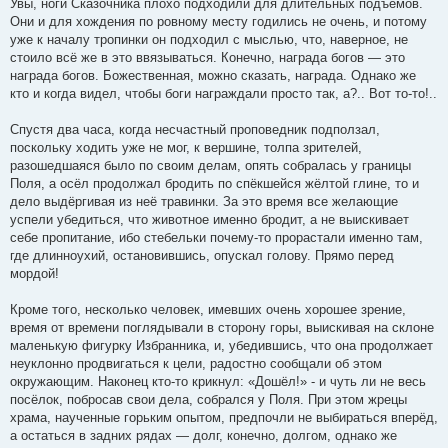
Увы, ноги Сказочника плохо подходили для длительных подъёмов.
Они и для хождения по ровному месту годились не очень, и потому
уже к началу тропинки он подходил с мыслью, что, наверное, не
стоило всё же в это ввязываться. Конечно, награда богов — это
награда богов. Божественная, можно сказать, награда. Однако же
кто и когда видел, чтобы боги награждали просто так, а?.. Вот то-то!..
Спустя два часа, когда несчастный проповедник подползал,
поскольку ходить уже не мог, к вершине, толпа зрителей,
разошедшаяся было по своим делам, опять собралась у границы
Поля, а осёл продолжал бродить по спёкшейся жёлтой глине, то и
дело выдёргивая из неё травинки. За это время все желающие
успели убедиться, что животное именно бродит, а не выискивает
себе пропитание, ибо стебельки почему-то прорастали именно там,
где длинноухий, остановившись, опускал голову. Прямо перед
мордой!
Кроме того, несколько человек, имевших очень хорошее зрение,
время от времени поглядывали в сторону горы, выискивая на склоне
маленькую фигурку Избранника, и, убедившись, что она продолжает
неуклонно продвигаться к цели, радостно сообщали об этом
окружающим. Наконец кто-то крикнул: «Дошёл!» - и чуть ли не весь
посёлок, побросав свои дела, собрался у Поля. При этом жрецы
храма, наученные горьким опытом, предпочли не выбираться вперёд,
а остаться в задних рядах — долг, конечно, долгом, однако же