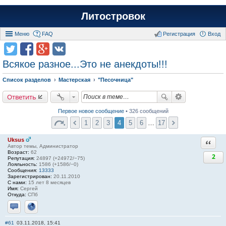
Литостровок
Меню
FAQ
Регистрация
Вход
Всякое разное...Это не анекдоты!!!
Список разделов
Мастерская
"Песочница"
Ответить
Первое новое сообщение
• 326 сообщений
1
2
3
4
5
6
…
17
Uksus
Ответи
Автор темы, Администратор
Возраст:
62
2
Репутация:
24897 (+24972/−75)
Лояльность:
1586 (+1586/−0)
Сообщения:
13333
Зарегистрирован:
20.11.2010
С нами:
15 лет 8 месяцев
Имя:
Сергей
Откуда:
СПб
Отправить личное сообщение
Сайт
#61
03.11.2018, 15:41