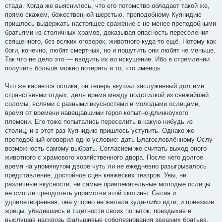
стада. Когда же выяснилось, что его потомство обладает такой же,
прямо скажем, божественной шерстью, преподобному Куянидию
пришлось выдержать настоящее сражение с не менее преподобными
братьями из столичных храмов, доказывая опасность переселения
священного, без всяких оговорок, животного куда-то ещё. Потому как
боги, конечно, любят смертных, но и пошутить они любят не меньше.
Так что не дело это — вводить их во искушение. Ибо в стремлении
получить больше можно потерять и то, что имеешь.
Что же касается ослика, он теперь вкушал заслуженный долгими
странствиями отдых, деля время между подстилкой из свежайшей
соломы, яслями с разными вкусностями и молодыми ослицами,
время от времени навещавшими героя копытно-длинноухого
племени. Его тоже попытались переселить в какую-нибудь из
столиц, и в этот раз Куянидию пришлось уступить. Однако же
преподобный оговорил одно условие: дать Благословлённому Ослу
возможность самому выбрать. Согласием же считать выход оного
животного с храмового хозяйственного двора. После чего долгое
время на упомянутом дворе чуть ли не ежедневно разыгрывалось
представление, достойное сцен княжеских театров. Увы, ни
различные вкусности, ни самые привлекательные молодые ослицы
не смогли преодолеть упрямства этой скотины. Сытая и
удовлетворённая, она упорно не желала куда-либо идти, и приезжие
жрецы, убедившись в тщетности своих попыток, повздыхав и
выслушав насквозь фальшивые соболезнования здешних братьев,