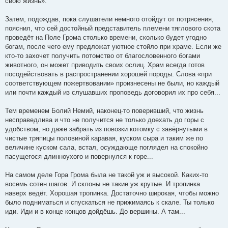
свою жизнь».
Затем, подождав, пока слушатели немного отойдут от потрясения,
пояснил, что сей достойный представитель племени тяглового скота
проведёт на Поле Грома столько времени, сколько будет угодно
богам, после чего ему предложат уютное стойло при храме. Если же
кто-то захочет получить потомство от благословенного богами
животного, он может приводить своих ослиц. Храм всегда готов
посодействовать в распространении хорошей породы. Слова «при
соответствующем пожертвовании» произнесены не были, но каждый
или почти каждый из слушавших проповедь договорил их про себя...
Тем временем Болий Немий, наконец-то поверивший, что жизнь
несправедлива и что не получится не только доехать до горы с
удобством, но даже забрать из повозки котомку с завёрнутыми в
чистые тряпицы половиной каравая, куском сыра и таким же по
величине куском сала, встал, осуждающе поглядел на спокойно
пасущегося длинноухого и повернулся к горе...
На самом деле Гора Грома была не такой уж и высокой. Каких-то
восемь сотен шагов. И склоны не такие уж крутые. И тропинка
наверх ведёт. Хорошая тропинка. Достаточно широкая, чтобы можно
было подниматься и спускаться не прижимаясь к скале. Ты только
иди. Иди и в конце концов дойдёшь. До вершины. А там...