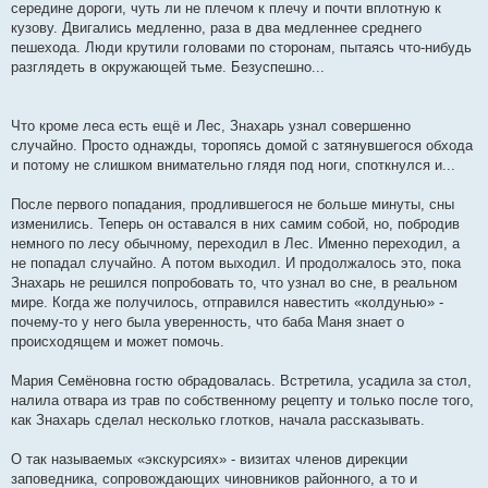
середине дороги, чуть ли не плечом к плечу и почти вплотную к
кузову. Двигались медленно, раза в два медленнее среднего
пешехода. Люди крутили головами по сторонам, пытаясь что-нибудь
разглядеть в окружающей тьме. Безуспешно...
Что кроме леса есть ещё и Лес, Знахарь узнал совершенно
случайно. Просто однажды, торопясь домой с затянувшегося обхода
и потому не слишком внимательно глядя под ноги, споткнулся и...
После первого попадания, продлившегося не больше минуты, сны
изменились. Теперь он оставался в них самим собой, но, побродив
немного по лесу обычному, переходил в Лес. Именно переходил, а
не попадал случайно. А потом выходил. И продолжалось это, пока
Знахарь не решился попробовать то, что узнал во сне, в реальном
мире. Когда же получилось, отправился навестить «колдунью» -
почему-то у него была уверенность, что баба Маня знает о
происходящем и может помочь.
Мария Семёновна гостю обрадовалась. Встретила, усадила за стол,
налила отвара из трав по собственному рецепту и только после того,
как Знахарь сделал несколько глотков, начала рассказывать.
О так называемых «экскурсиях» - визитах членов дирекции
заповедника, сопровождающих чиновников районного, а то и