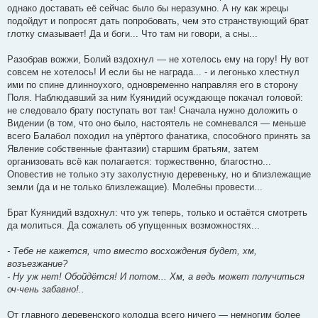
однако доставать её сейчас было бы неразумно. А ну как жрецы
подойдут и попросят дать попробовать, чем это странствующий брат
глотку смазывает! Да и боги... Что там ни говори, а сны...
Разобрав вожжи, Болий вздохнул — не хотелось ему на гору! Ну вот
совсем не хотелось! И если бы не награда... - и легонько хлестнул
ими по спине длинноухого, одновременно направляя его в сторону
Поля. Наблюдавший за ним Куянидий осуждающе покачал головой:
не следовало брату поступать вот так! Сначала нужно доложить о
Вид
е
нии (в том, что оно было, настоятель не сомневался — меньше
всего Балабол походил на упёртого фанатика, способного принять за
Явление собственные фантазии) старшим братьям, затем
организовать всё как полагается: торжественно, благостно...
Оповестив не только эту захолустную деревеньку, но и близлежащие
земли (да и не только близлежащие). Молебны провести...
Брат Куянидий вздохнул: что уж теперь, только и остаётся смотреть
да молиться. Да сожалеть об упущенных возможностях...
- Тебе не кажется, что вместо восхождения будет, хм,
возъезжание?
- Ну уж нет! Обойдётся! И потом... Хм, а ведь может получиться
оч-чень забавно!..
От главного деревенского колодца всего ничего — немногим более