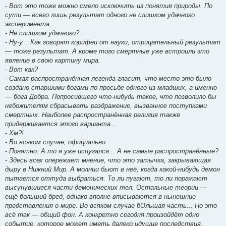
- Вот это тоже можно смело исключить из понятия природы. По
сути — всего лишь результат одного не слишком удачного
эксперимента...
- Не слишком удачного?
- Ну-у... Как говорят корифеи от науки, отрицательный результат
— тоже результат. А кроме того смертные уже встроили это
явление в свою картину мира.
- Вот как?
- Самая распространённая легенда гласит, что место это было
создано старшими богами по просьбе одного из младших, а именно
— бога Добра. Попросившего что-нибудь такое, что позволило бы
небожителям сбрасывать раздражение, вызванное поступками
смертных. Наиболее распространённая религия также
придерживается этого варианта...
- Хм?!
- Во всяком случае, официально.
- Понятно. А то я уже испугался... А не самые распространённые?
- Здесь всех опережает мнение, что это затычка, закрывающая
дыру в Нижний Мир. А молнии бьют в неё, когда какой-нибудь демон
пытается оттуда выбраться. То ли пугают, то ли поражают
высунувшиеся части демонических тел. Остальные теории —
ещё больший бред, однако вполне вписываются в нынешние
представления о мире. Во всяком случае бОльшая часть... Но это
всё так — общий фон. А конкретно сегодня произойдёт одно
событие, которое может иметь далеко идущие последствия.