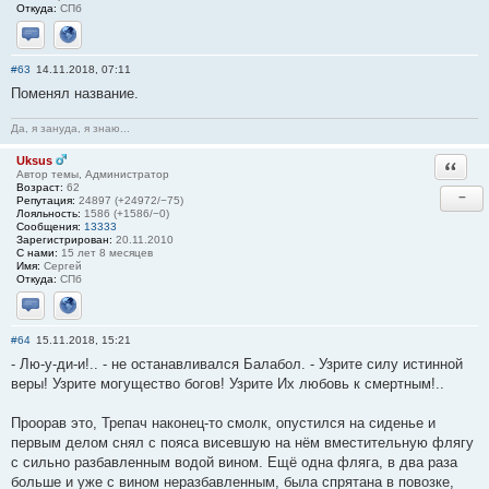
Откуда:
СПб
Отправить личное сообщение
Сайт
#63
14.11.2018, 07:11
Поменял название.
Да, я зануда, я знаю...
Uksus
Ответи
Автор темы, Администратор
Возраст:
62
−
Репутация:
24897 (+24972/−75)
Лояльность:
1586 (+1586/−0)
Сообщения:
13333
Зарегистрирован:
20.11.2010
С нами:
15 лет 8 месяцев
Имя:
Сергей
Откуда:
СПб
Отправить личное сообщение
Сайт
#64
15.11.2018, 15:21
- Лю-у-ди-и!.. - не останавливался Балабол. - Узрите силу истинной
веры! Узрите могущество богов! Узрите Их любовь к смертным!..
Проорав это, Трепач наконец-то смолк, опустился на сиденье и
первым делом снял с пояса висевшую на нём вместительную флягу
с сильно разбавленным водой вином. Ещё одна фляга, в два раза
больше и уже с вином неразбавленным, была спрятана в повозке,