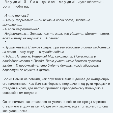
- Лю-у-ди-и!.. Я... Я-а-а... дошё-ол... лю-у-ди-и! - и уже шёпотом: -
Боги... любят нас...
- И что теперь?
- Н-ну-у, формально — он исказил волю богов, задача не
выполнена...
- А если неформально?
- Неформально... Знаешь, как-то жаль его удалять. Может, потом,
если ничему не научился... А сейчас...
- ?
- Пусть живёт! В конце концов, при его здоровье и силах подняться
на этот... эту гору — и правда подвиг.
- Н-да... Ну что ж. Решение! Мир сохранить. Поместить в
свободное место в Грозди. Всем участникам данного проекта —
зачёт... И придумайте, что будете делать, когда аборигены
дорастут до изучения физики.
Болий Немий не помнил, как спустился вниз и дошёл до ожидающих
его паломников. Как был там бережно подхвачен под руки жрецами и
отведён в храм, где честно признался преподобному Куянидию в
совершённом подлоге...
Он не помнил, как отказался от ужина, и всё те же жрецы бережно
отвели его в одну из келий, где он и заснул, едва только его голова
коснулась ложа.