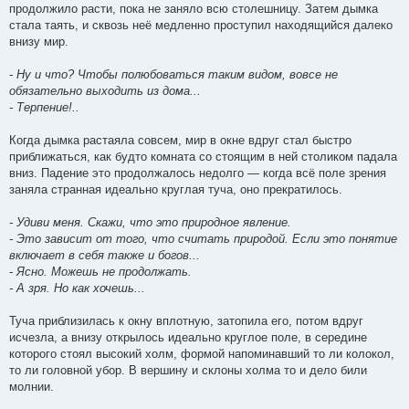
продолжило расти, пока не заняло всю столешницу. Затем дымка
стала таять, и сквозь неё медленно проступил находящийся далеко
внизу мир.
- Ну и что? Чтобы полюбоваться таким видом, вовсе не
обязательно выходить из дома...
- Терпение!..
Когда дымка растаяла совсем, мир в окне вдруг стал быстро
приближаться, как будто комната со стоящим в ней столиком падала
вниз. Падение это продолжалось недолго — когда всё поле зрения
заняла странная идеально круглая туча, оно прекратилось.
- Удиви меня. Скажи, что это природное явление.
- Это зависит от того, что считать природой. Если это понятие
включает в себя также и богов...
- Ясно. Можешь не продолжать.
- А зря. Но как хочешь...
Туча приблизилась к окну вплотную, затопила его, потом вдруг
исчезла, а внизу открылось идеально круглое поле, в середине
которого стоял высокий холм, формой напоминавший то ли колокол,
то ли головной убор. В вершину и склоны холма то и дело били
молнии.