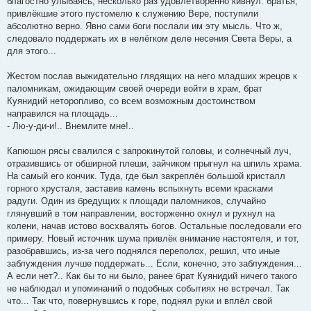
благостно улыбаясь, несколько раз удовлетворённо кивнул: братья,
привлёкшие этого пустомелю к служению Вере, поступили
абсолютно верно. Явно сами боги послали им эту мысль. Что ж,
следовало поддержать их в нелёгком деле несения Света Веры, а
для этого...
Жестом послав выжидательно глядящих на него младших жрецов к
паломникам, ожидающим своей очереди войти в храм, брат
Куянидий неторопливо, со всем возможным достоинством
направился на площадь...
- Лю-у-ди-и!.. Внемлите мне!..
Капюшон рясы свалился с запрокинутой головы, и солнечный луч,
отразившись от обширной плеши, зайчиком прыгнул на шпиль храма.
На самый его кончик. Туда, где был закреплён большой кристалл
горного хрусталя, заставив камень вспыхнуть всеми красками
радуги. Один из бредущих к площади паломников, случайно
глянувший в том направлении, восторженно охнул и рухнул на
колени, начав истово восхвалять богов. Остальные последовали его
примеру. Новый источник шума привлёк внимание настоятеля, и тот,
разобравшись, из-за чего поднялся переполох, решил, что иные
заблуждения лучше поддержать... Если, конечно, это заблуждения...
А если нет?.. Как бы то ни было, ранее брат Куянидий ничего такого
не наблюдал и упоминаний о подобных событиях не встречал. Так
что... Так что, повернувшись к горе, поднял руки и вплёл свой