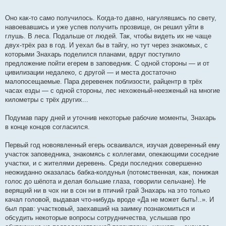
Оно как-то само получилось. Когда-то давно, нагулявшись по свету,
навоевавшись и уже успев получить прозвище, он решил уйти в
глушь. В леса. Подальше от людей. Так, чтобы видеть их не чаще
двух-трёх раз в год. И уехал бы в тайгу, но тут через знакомых, с
которыми Знахарь поделился планами, вдруг поступило
предложение пойти егерем в заповедник. С одной стороны — и от
цивилизации недалеко, с другой — и места достаточно
малопосещаемые. Пара деревенек поблизости, райцентр в трёх
часах езды — с одной стороны, лес нехоженый-неезженый на многие
километры с трёх других...
Подумав пару дней и уточнив некоторые рабочие моменты, Знахарь
в конце концов согласился.
Первый год новоявленный егерь осваивался, изучая доверенный ему
участок заповедника, знакомясь с коллегами, опекающими соседние
участки, и с жителями деревень. Среди последних совершенно
неожиданно оказалась бабка-колдунья (потомственная, как, понижая
голос до шёпота и делая большие глаза, говорили сельчане). Не
верящий ни в чох ни в сон ни в птичий грай Знахарь на это только
качал головой, выдавая что-нибудь вроде «Да не может быть!..». И
был прав: участковый, заехавший на заимку познакомиться и
обсудить некоторые вопросы сотрудничества, услышав про