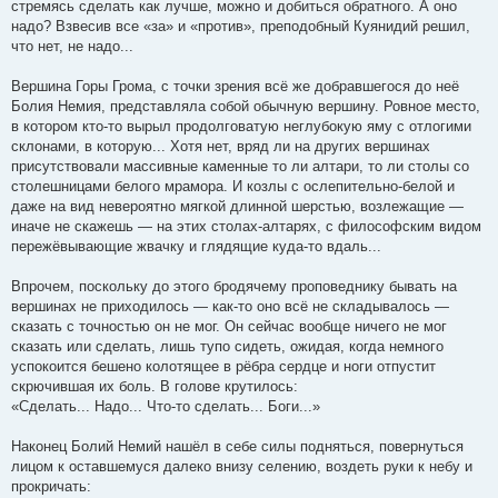
стремясь сделать как лучше, можно и добиться обратного. А оно
надо? Взвесив все «за» и «против», преподобный Куянидий решил,
что нет, не надо...
Вершина Горы Грома, с точки зрения всё же добравшегося до неё
Болия Немия, представляла собой обычную вершину. Ровное место,
в котором кто-то вырыл продолговатую неглубокую яму с отлогими
склонами, в которую... Хотя нет, вряд ли на других вершинах
присутствовали массивные каменные то ли алтари, то ли столы со
столешницами белого мрамора. И козлы с ослепительно-белой и
даже на вид невероятно мягкой длинной шерстью, возлежащие —
иначе не скажешь — на этих столах-алтарях, с философским видом
пережёвывающие жвачку и глядящие куда-то вдаль...
Впрочем, поскольку до этого бродячему проповеднику бывать на
вершинах не приходилось — как-то оно всё не складывалось —
сказать с точностью он не мог. Он сейчас вообще ничего не мог
сказать или сделать, лишь тупо сидеть, ожидая, когда немного
успокоится бешено колотящее в рёбра сердце и ноги отпустит
скрючившая их боль. В голове крутилось:
«Сделать... Надо... Что-то сделать... Боги...»
Наконец Болий Немий нашёл в себе силы подняться, повернуться
лицом к оставшемуся далеко внизу селению, воздеть руки к небу и
прокричать: