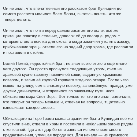
Он не знал, что впечатлённый его рассказом брат Куянидий до
самого рассвета молился Всем Богам, пытаясь понять, что же
теперь делать.
Он не знал, что почти перед самым закатом его ослик всё же
притащил повозку в селение, доволок её до колодца, рядом с
которым стояла поилка для скота, и когда закончил утолять жажду,
прибежавшие жрецы отвели его на задний двор храма, где распрягли
и поставили в стойло.
Болий Немий, недостойный брат, не знал всего этого и ещё много
чего другого. Он просто проснулся следующим утром, съел на
храмовой кухне тарелку пшеничной каши, выданную храмовым
поваром, и запил её кружкой горячего ягодного отвара. После чего
вышел на улицу, сел в знакомую повозку, запряжённую, правда, уже
другим длинноухим, и отправился по знакомому пути, неся
обитателям мира Свет Веры. Вот только те, кто его знал, замечали,
что говорит он теперь меньше и, отвечая на вопросы, тщательно
взвешивает каждое слово...
Обитающего на Горе Грома козла стараниями брата Куянидия всё же
спустили вниз, отвели в храм и поселили в небольшом загоне рядом
с конюшней. Где этот дар богов и занялся исполнением своего
предназначения, улучшая породу коз. Для начала — из храмового