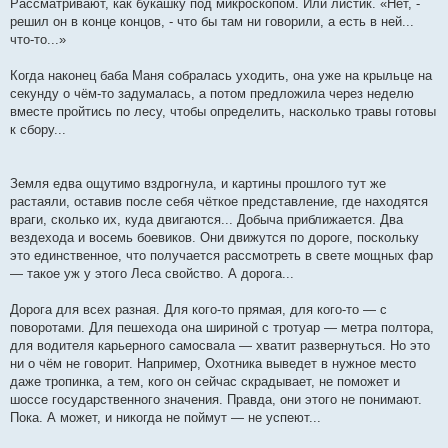
Рассматривают, как букашку под микроскопом. Или листик. «Нет, -
решил он в конце концов, - что бы там ни говорили, а есть в ней...
что-то...»
Когда наконец баба Маня собралась уходить, она уже на крыльце на
секунду о чём-то задумалась, а потом предложила через неделю
вместе пройтись по лесу, чтобы определить, насколько травы готовы
к сбору...
Земля едва ощутимо вздрогнула, и картины прошлого тут же
растаяли, оставив после себя чёткое представление, где находятся
враги, сколько их, куда двигаются... Добыча приближается. Два
вездехода и восемь боевиков. Они движутся по дороге, поскольку
это единственное, что получается рассмотреть в свете мощных фар
— такое уж у этого Леса свойство. А дорога...
Дорога для всех разная. Для кого-то прямая, для кого-то — с
поворотами. Для пешехода она шириной с тротуар — метра полтора,
для водителя карьерного самосвала — хватит развернуться. Но это
ни о чём не говорит. Например, Охотника выведет в нужное место
даже тропинка, а тем, кого он сейчас скрадывает, не поможет и
шоссе государственного значения. Правда, они этого не понимают.
Пока. А может, и никогда не поймут — не успеют...