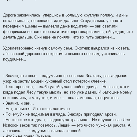
Дорога закончилась, упёршись в большую круглую поляну, и дичь
остановилась, не решаясь идти дальше. Сгрудившись у капота
передней машины — вылезли даже водители — они светили
фонариками во все стороны и тихо переговаривались, обсуждая, что
делать дальше. Они ещё не поняли, что их путь закончен...
Удовлетворённо кивнув самому себе, Охотник выбрался из кювета,
лёг на край дорожного покрытия и немного поёрзал, устраиваясь
поудобнее...
- Значит, эти сны... - задумчиво проговорил Знахарь, разглядывая
узор на застилающей кухонный стол потёртой клеёнке.
- Тест, проверка, - слабо улыбнулась собеседница. - Не знаю, кто и
когда подал Лесу такую мысль, но это уже давно. И батюшке моему
они снились, и матушке, и мне... - она замолчала, погрустнев.
- Значит, и они...
- Нет, только я. И то лишь частично.
- Почему? - не поднимая взгляда, Знахарь приподнял брови.
- Не женское это дело, - вздохнула травница. - Не слушает нас Лес.
Испокон веков так повелось. Леший — это чисто мужская работа. А
лешачиха... - колдунья покачала головой.
- Что? - не понял Знахарь.