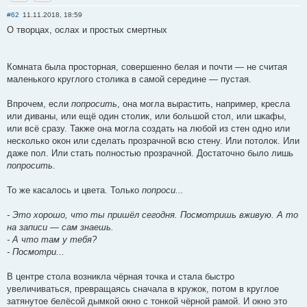
Отправить личное сообщение
Сайт
#62
11.11.2018, 18:59
О творцах, ослах и простых смертных
Комната была просторная, совершенно белая и почти — не считая
маленького круглого столика в самой середине — пустая.
Впрочем, если
попросить
, она могла вырастить, например, кресла
или диваны, или ещё один столик, или большой стол, или шкафы,
или всё сразу. Также она могла создать на любой из стен одно или
несколько окон или сделать прозрачной всю стену. Или потолок. Или
даже пол. Или стать полностью прозрачной. Достаточно было лишь
попросить
.
То же касалось и цвета. Только
попроси...
- Это хорошо, что ты пришёл сегодня. Посмотришь вживую. А то
на записи — сам знаешь.
- А что там у тебя?
- Посмотри...
В центре стола возникла чёрная точка и стала быстро
увеличиваться, превращаясь сначала в кружок, потом в круглое
затянутое белёсой дымкой окно с тонкой чёрной рамой. И окно это