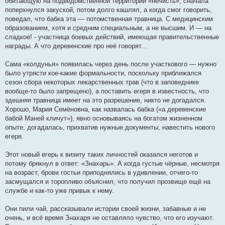
обитающую на подведомственной территории «нечисть», сначала
поперхнулся закуской, потом долго кашлял, а когда смог говорить,
поведал, что бабка эта — потомственная травница. С медицинским
образованием, хотя и средним специальным, а не высшим. И — на
сладкое! - участница боевых действий, имеющая правительственные
награды. А что деревенские про неё говорят...
Сама «колдунья» появилась через день после участкового — нужно
было утрясти кое-какие формальности, поскольку приближался
сезон сбора некоторых лекарственных трав (что в заповеднике
вообще-то было запрещено), а поставить егеря в известность, что
здешняя травница имеет на это разрешение, никто не догадался.
Хорошо, Мария Семёновна, как назвалась бабка («а деревенские
бабой Маней кличут»), явно основываясь на богатом жизненном
опыте, догадалась, прихватив нужные документы, навестить нового
егеря.
Этот новый егерь к визиту таких личностей оказался неготов и
потому брякнул в ответ: «Знахарь». А когда густые чёрные, несмотря
на возраст, брови гостьи приподнялись в удивлении, отчего-то
засмущался и торопливо объяснил, что получил прозвище ещё на
службе и как-то уже привык к нему.
Они пили чай, рассказывали истории своей жизни, забавные и не
очень, и всё время Знахаря не оставляло чувство, что его изучают.