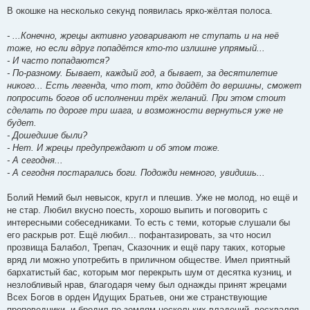
В окошке на несколько секунд появилась ярко-жёлтая полоса.
- ...Конечно, жрецы активно уговаривают не ступать и на неё
тоже, но если вдруг попадётся кто-то излишне упрямый...
- И часто попадаются?
- По-разному. Бывает, каждый год, а бывает, за десятилетие
никого... Есть легенда, что тот, кто дойдёт до вершины, сможет
попросить богов об исполнении трёх желаний. При этом стоит
сделать по дороге три шага, и возможности вернуться уже не
будет.
- Дошедшие были?
- Нет. И жрецы предупреждают и об этом тоже.
- А сегодня...
- А сегодня постарались боги. Подожди немного, увидишь...
Болий Немий был невысок, кругл и плешив. Уже не молод, но ещё и
не стар. Любил вкусно поесть, хорошо выпить и поговорить с
интересными собеседниками. То есть с теми, которые слушали бы
его раскрыв рот. Ещё любил... пофантазировать, за что носил
прозвища Балабол, Трепач, Сказочник и ещё пару таких, которые
вряд ли можно употребить в приличном обществе. Имел приятный
бархатистый бас, которым мог перекрыть шум от десятка кузниц, и
незлобливый нрав, благодаря чему был однажды принят жрецами
Всех Богов в орден Идущих Братьев, они же странствующие
проповедники, и бродил по землям нескольких владений, восхваляя