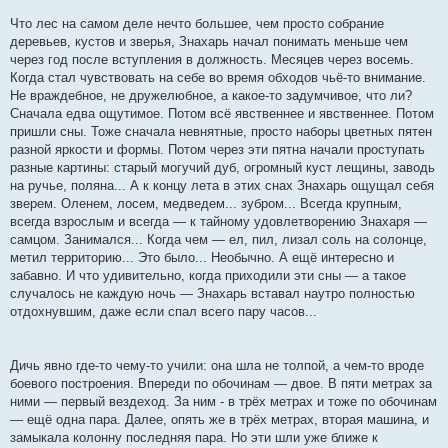
Что лес на самом деле нечто большее, чем просто собрание
деревьев, кустов и зверья, Знахарь начал понимать меньше чем
через год после вступления в должность. Месяцев через восемь.
Когда стал чувствовать на себе во время обходов чьё-то внимание.
Не враждебное, не дружелюбное, а какое-то задумчивое, что ли?
Сначала едва ощутимое. Потом всё явственнее и явственнее. Потом
пришли сны. Тоже сначала невнятные, просто наборы цветных пятен
разной яркости и формы. Потом через эти пятна начали проступать
разные картины: старый могучий дуб, огромный куст лещины, заводь
на ручье, поляна... А к концу лета в этих снах Знахарь ощущал себя
зверем. Оленем, лосем, медведем... зубром... Всегда крупным,
всегда взрослым и всегда — к тайному удовлетворению Знахаря —
самцом. Занимался... Когда чем — ел, пил, лизал соль на солонце,
метил территорию... Это было... Необычно. А ещё интересно и
забавно. И что удивительно, когда приходили эти сны — а такое
случалось не каждую ночь — Знахарь вставал наутро полностью
отдохнувшим, даже если спал всего пару часов...
Дичь явно где-то чему-то учили: она шла не толпой, а чем-то вроде
боевого построения. Впереди по обочинам — двое. В пяти метрах за
ними — первый вездеход. За ним - в трёх метрах и тоже по обочинам
— ещё одна пара. Далее, опять же в трёх метрах, вторая машина, и
замыкала колонну последняя пара. Но эти шли уже ближе к