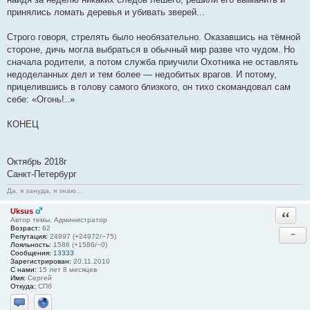
принялись ломать деревья и убивать зверей...
Строго говоря, стрелять было необязательно. Оказавшись на тёмной
стороне, дичь могла выбраться в обычный мир разве что чудом. Но
сначала родители, а потом служба приучили Охотника не оставлять
недоделанных дел и тем более — недобитых врагов. И потому,
прицелившись в голову самого близкого, он тихо скомандовал сам
себе: «Огонь!..»
КОНЕЦ
Октябрь 2018г
Санкт-Петербург
Да, я зануда, я знаю...
Uksus
Ответи
Автор темы, Администратор
Возраст:
62
−
Репутация:
24897 (+24972/−75)
Лояльность:
1586 (+1586/−0)
Сообщения:
13333
Зарегистрирован:
20.11.2010
С нами:
15 лет 8 месяцев
Имя:
Сергей
Откуда:
СПб