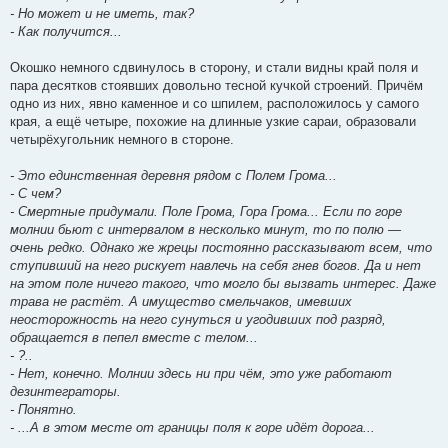
- Но может и не иметь, так?
- Как получится...
Окошко немного сдвинулось в сторону, и стали видны край поля и
пара десятков стоявших довольно тесной кучкой строений. Причём
одно из них, явно каменное и со шпилем, расположилось у самого
края, а ещё четыре, похожие на длинные узкие сараи, образовали
четырёхугольник немного в стороне.
- Это единственная деревня рядом с Полем Грома...
- С чем?
- Смертные придумали. Поле Грома, Гора Грома... Если по горе
молнии бьют с интервалом в несколько минут, то по полю —
очень редко. Однако же жрецы постоянно рассказывают всем, что
ступивший на него рискует навлечь на себя гнев богов. Да и нет
на этом поле ничего такого, что могло бы вызвать интерес. Даже
трава не растёт. А имущество смельчаков, имевших
неосторожность на него сунуться и угодивших под разряд,
обращается в пепел вместе с телом...
- ?..
- Нет, конечно. Молнии здесь ни при чём, это уже работают
дезинтеграторы.
- Понятно.
- ...А в этом месте от границы поля к горе идёт дорога...