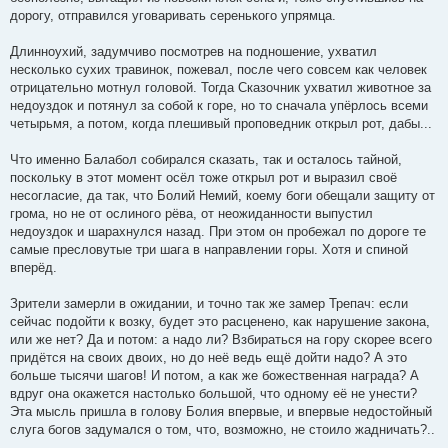
дорогу, отправился уговаривать серенького упрямца.
Длинноухий, задумчиво посмотрев на подношение, ухватил
несколько сухих травинок, пожевал, после чего совсем как человек
отрицательно мотнул головой. Тогда Сказочник ухватил животное за
недоуздок и потянул за собой к горе, но то сначала упёрлось всеми
четырьмя, а потом, когда плешивый проповедник открыл рот, дабы...
Что именно Балабол собирался сказать, так и осталось тайной,
поскольку в этот момент осёл тоже открыл рот и выразил своё
несогласие, да так, что Болий Немий, коему боги обещали защиту от
грома, но не от ослиного рёва, от неожиданности выпустил
недоуздок и шарахнулся назад. При этом он пробежал по дороге те
самые пресловутые три шага в направлении горы. Хотя и спиной
вперёд.
Зрители замерли в ожидании, и точно так же замер Трепач: если
сейчас подойти к возку, будет это расценено, как нарушение закона,
или же нет? Да и потом: а надо ли? Взбираться на гору скорее всего
придётся на своих двоих, но до неё ведь ещё дойти надо? А это
больше тысячи шагов! И потом, а как же божественная награда? А
вдруг она окажется настолько большой, что одному её не унести?
Эта мысль пришла в голову Болия впервые, и впервые недостойный
слуга богов задумался о том, что, возможно, не стоило жадничать?..