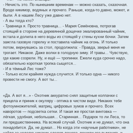
- Нечисть это. По нынешним временам — можно сказать, сказочная.
Вроде кикимор, водяных и прочего. Раньше, когда-то давно, может, и
были. А в нашем Лесу уже давно нет.
- А вы тогда кто?
- Травница я. Просто травница... - Мария Семёновна, потрогав
стоящий в стороне на деревянной дощечке эмалированный чайник,
встала и долила в него воды из стоящей у стены кухни бочки. Затем
зажгла газовую горелку и поставила чайник на огонь. И только
потом, вернувшись за стол, продолжила: - Правда, зверьё меня не
трогает. Никакое. Даже волки в голодную зиму. И травы... Чувствую,
где какие созрели. Ну, и ещё — тропинки. Ежели куда срочно надо,
обязательно короткая тропка сыщется...
- И в тёмный Лес тоже?
- Только если крайняя нужда случится. И только одна — никого
провести не смогу. А вот ты...
«Да. А вот я...» - Охотник аккуратно снял защитные колпачки с
прицела и приник к окуляру - оптика в чистом виде. Никаких тебе
фотоумножителей, матриц, цифровых зумов и прочего. Всех
наворотов — подсветка сетки. И такая же простая винтовка —
лёгкая, удобная, небольшая... Старинная... Подарок то ли Леса, то
ли предшественника. На всякий случай. Охотник и не думал, что она
понадобится. Да, не думал... Но когда эти «научные работники», не
найдя за неделю никаких следов лешего, решили его выманить и