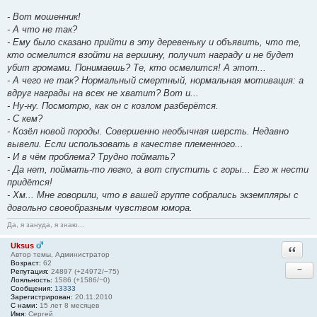
- Вот мошенник!
- А что не так?
- Ему было сказано прийти в эту деревеньку и объявить, что те,
кто осмелится взойти на вершину, получит награду и не будет
убит громами. Понимаешь? Те, кто осмелится! А этот...
- А чего не так? Нормальный смертный, нормальная мотивация: а
вдруг награды на всех не хватит? Вот и...
- Ну-ну. Посмотрю, как он с козлом разберётся.
- С кем?
- Козёл новой породы. Совершенно необычная шерсть. Недавно
вывели. Если использовать в качестве племенного...
- И в чём проблема? Трудно поймать?
- Да нет, поймать-то легко, а вот спустить с горы... Его ж нести
придётся!
- Хм... Мне говорили, что в вашей группе собрались экземпляры с
довольно своеобразным чувством юмора.
Да, я зануда, я знаю...
Uksus
Ответи
Автор темы, Администратор
Возраст:
62
−
Репутация:
24897 (+24972/−75)
Лояльность:
1586 (+1586/−0)
Сообщения:
13333
Зарегистрирован:
20.11.2010
С нами:
15 лет 8 месяцев
Имя:
Сергей