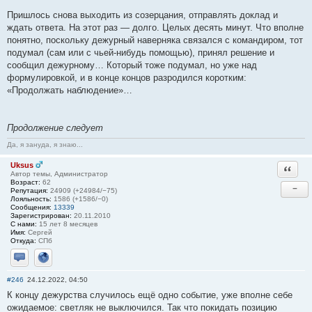
Пришлось снова выходить из созерцания, отправлять доклад и
ждать ответа. На этот раз — долго. Целых десять минут. Что вполне
понятно, поскольку дежурный наверняка связался с командиром, тот
подумал (сам или с чьей-нибудь помощью), принял решение и
сообщил дежурному… Который тоже подумал, но уже над
формулировкой, и в конце концов разродился коротким:
«Продолжать наблюдение»…
Продолжение следует
Да, я зануда, я знаю...
Uksus
Ответи
Автор темы, Администратор
Возраст:
62
−
Репутация:
24909 (+24984/−75)
Лояльность:
1586 (+1586/−0)
Сообщения:
13339
Зарегистрирован:
20.11.2010
С нами:
15 лет 8 месяцев
Имя:
Сергей
Откуда:
СПб
Отправить личное сообщение
Сайт
#246
24.12.2022, 04:50
К концу дежурства случилось ещё одно событие, уже вполне себе
ожидаемое: светляк не выключился. Так что покидать позицию