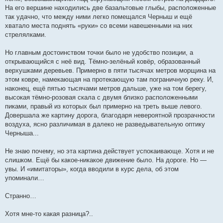
На его вершине находились две базальтовые глыбы, расположенные
так удачно, что между ними легко помещался Черныш и ещё
хватало места поднять «руки» со всеми навешенными на них
стрелялками.
Но главным достоинством точки было не удобство позиции, а
открывающийся с неё вид. Тёмно-зелёный ковёр, образованный
верхушками деревьев. Примерно в пяти тысячах метров морщина на
этом ковре, намекающая на протекающую там пограничную реку. И,
наконец, ещё пятью тысячами метров дальше, уже на том берегу,
высокая тёмно-розовая скала с двумя близко расположенными
пиками, правый из которых был примерно на треть выше левого.
Довершала же картину дорога, благодаря невероятной прозрачности
воздуха, ясно различимая в далеко не разведывательную оптику
Черныша...
Не знаю почему, но эта картина действует успокаивающе. Хотя и не
слишком. Ещё бы какое-никакое движение было. На дороге. Но —
увы. И «имитаторы», когда вводили в курс дела, об этом
упоминали…
Странно…
Хотя мне-то какая разница?..