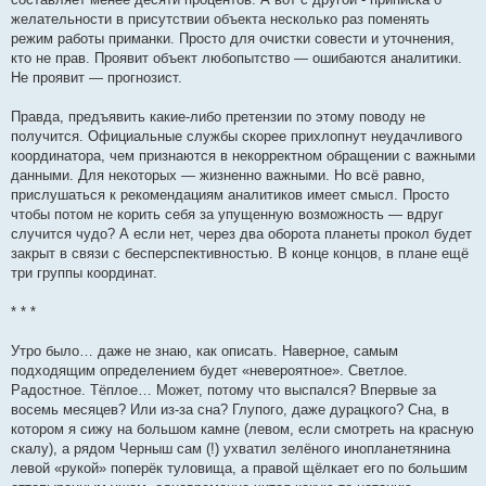
желательности в присутствии объекта несколько раз поменять
режим работы приманки. Просто для очистки совести и уточнения,
кто не прав. Проявит объект любопытство — ошибаются аналитики.
Не проявит — прогнозист.
Правда, предъявить какие-либо претензии по этому поводу не
получится. Официальные службы скорее прихлопнут неудачливого
координатора, чем признаются в некорректном обращении с важными
данными. Для некоторых — жизненно важными. Но всё равно,
прислушаться к рекомендациям аналитиков имеет смысл. Просто
чтобы потом не корить себя за упущенную возможность — вдруг
случится чудо? А если нет, через два оборота планеты прокол будет
закрыт в связи с бесперспективностью. В конце концов, в плане ещё
три группы координат.
* * *
Утро было… даже не знаю, как описать. Наверное, самым
подходящим определением будет «невероятное». Светлое.
Радостное. Тёплое… Может, потому что выспался? Впервые за
восемь месяцев? Или из-за сна? Глупого, даже дурацкого? Сна, в
котором я сижу на большом камне (левом, если смотреть на красную
скалу), а рядом Черныш сам (!) ухватил зелёного инопланетянина
левой «рукой» поперёк туловища, а правой щёлкает его по большим