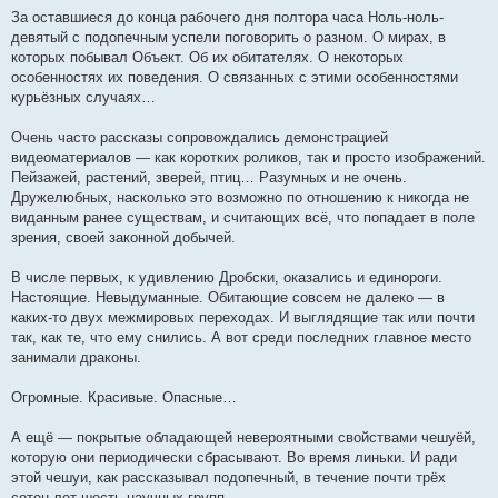
За оставшиеся до конца рабочего дня полтора часа Ноль-ноль-
девятый с подопечным успели поговорить о разном. О мирах, в
которых побывал Объект. Об их обитателях. О некоторых
особенностях их поведения. О связанных с этими особенностями
курьёзных случаях…
Очень часто рассказы сопровождались демонстрацией
видеоматериалов — как коротких роликов, так и просто изображений.
Пейзажей, растений, зверей, птиц… Разумных и не очень.
Дружелюбных, насколько это возможно по отношению к никогда не
виданным ранее существам, и считающих всё, что попадает в поле
зрения, своей законной добычей.
В числе первых, к удивлению Дробски, оказались и единороги.
Настоящие. Невыдуманные. Обитающие совсем не далеко — в
каких-то двух межмировых переходах. И выглядящие так или почти
так, как те, что ему снились. А вот среди последних главное место
занимали драконы.
Огромные. Красивые. Опасные…
А ещё — покрытые обладающей невероятными свойствами чешуёй,
которую они периодически сбрасывают. Во время линьки. И ради
этой чешуи, как рассказывал подопечный, в течение почти трёх
сотен лет шесть научных групп…