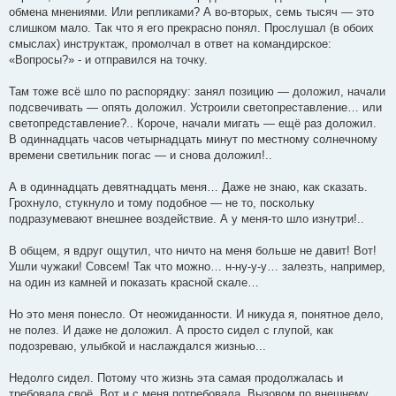
обмена мнениями. Или репликами? А во-вторых, семь тысяч — это
слишком мало. Так что я его прекрасно понял. Прослушал (в обоих
смыслах) инструктаж, промолчал в ответ на командирское:
«Вопросы?» - и отправился на точку.
Там тоже всё шло по распорядку: занял позицию — доложил, начали
подсвечивать — опять доложил. Устроили светопреставление… или
светопредставление?.. Короче, начали мигать — ещё раз доложил.
В одиннадцать часов четырнадцать минут по местному солнечному
времени светильник погас — и снова доложил!..
А в одиннадцать девятнадцать меня… Даже не знаю, как сказать.
Грохнуло, стукнуло и тому подобное — не то, поскольку
подразумевают внешнее воздействие. А у меня-то шло изнутри!..
В общем, я вдруг ощутил, что ничто на меня больше не давит! Вот!
Ушли чужаки! Совсем! Так что можно… н-ну-у-у… залезть, например,
на один из камней и показать красной скале…
Но это меня понесло. От неожиданности. И никуда я, понятное дело,
не полез. И даже не доложил. А просто сидел с глупой, как
подозреваю, улыбкой и наслаждался жизнью...
Недолго сидел. Потому что жизнь эта самая продолжалась и
требовала своё. Вот и с меня потребовала. Вызовом по внешнему