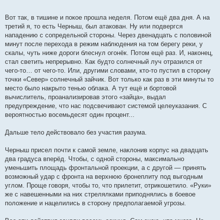
Вот так, в тишине и покое прошла неделя. Потом ещё два дня. А на
третий я, то есть Черныш, был атакован. Ну или подвергся
нападению с сопредельной стороны. Через двенадцать с половиной
минут после перехода в режим наблюдения на том берегу реки, у
скалы, чуть ниже дороги блеснул огонёк. Потом ещё раз. И, наконец,
стал светить непрерывно. Как будто солнечный луч отразился от
чего-то… от чего-то. Или, другими словами, кто-то пустил в сторону
точки «Север» солнечный зайчик. Вот только как раз в эти минуты то
место было накрыто тенью облака. А тут ещё и бортовой
вычислитель, проанализировав этого «зайца», выдал
предупреждение, что нас подсвечивают системой целеуказания. С
вероятностью восемьдесят один процент...
Дальше тело действовало без участия разума.
Черныш присел почти к самой земле, наклонив корпус на двадцать
два градуса вперёд. Чтобы, с одной стороны, максимально
уменьшить площадь фронтальной проекции, а с другой — принять
возможный удар с фронта на верхнюю бронеплиту под выгодным
углом. Проще говоря, чтобы то, что прилетит, отрикошетило. «Руки»
же с навешенными на них стрелялками приподнялись в боевое
положение и нацелились в сторону предполагаемой угрозы.