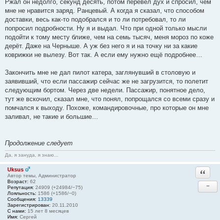
Ржал он недолго, секунд десять, потом перевёл дух и спросил, чем
мне не нравится заряд. Ранцевый. А когда я сказал, что способом
доставки, весь как-то подобрался и то ли потребовал, то ли
попросил подробности. Ну я и выдал. Что при одной только мысли
подойти к тому месту ближе, чем на семь тысяч, меня мороз по коже
дерёт. Даже на Черныше. А уж без него я и на точку ни за какие
коврижки не вылезу. Вот так. А если ему нужно ещё подробнее…
Закончить мне не дал пилот катера, заглянувший в столовую и
заявивший, что если пассажир сейчас же не загрузится, то полетит
следующим бортом. Через две недели. Пассажир, понятное дело,
тут же вскочил, сказал мне, что понял, попрощался со всеми сразу и
помчался к выходу. Похоже, командировочные, про которые он мне
заливал, не такие и большие…
Продолжение следует
Да, я зануда, я знаю...
Uksus
Ответи
Автор темы, Администратор
Возраст:
62
−
Репутация:
24909 (+24984/−75)
Лояльность:
1586 (+1586/−0)
Сообщения:
13339
Зарегистрирован:
20.11.2010
С нами:
15 лет 8 месяцев
Имя:
Сергей