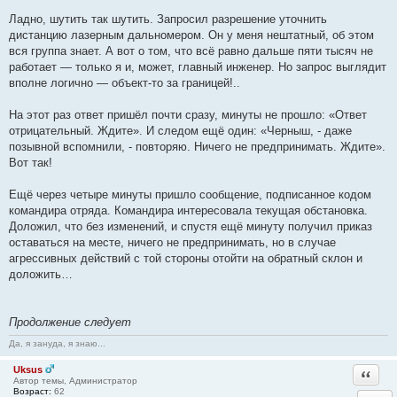
Ладно, шутить так шутить. Запросил разрешение уточнить
дистанцию лазерным дальномером. Он у меня нештатный, об этом
вся группа знает. А вот о том, что всё равно дальше пяти тысяч не
работает — только я и, может, главный инженер. Но запрос выглядит
вполне логично — объект-то за границей!..
На этот раз ответ пришёл почти сразу, минуты не прошло: «Ответ
отрицательный. Ждите». И следом ещё один: «Черныш, - даже
позывной вспомнили, - повторяю. Ничего не предпринимать. Ждите».
Вот так!
Ещё через четыре минуты пришло сообщение, подписанное кодом
командира отряда. Командира интересовала текущая обстановка.
Доложил, что без изменений, и спустя ещё минуту получил приказ
оставаться на месте, ничего не предпринимать, но в случае
агрессивных действий с той стороны отойти на обратный склон и
доложить…
Продолжение следует
Да, я зануда, я знаю...
Uksus
Ответи
Автор темы, Администратор
Возраст:
62