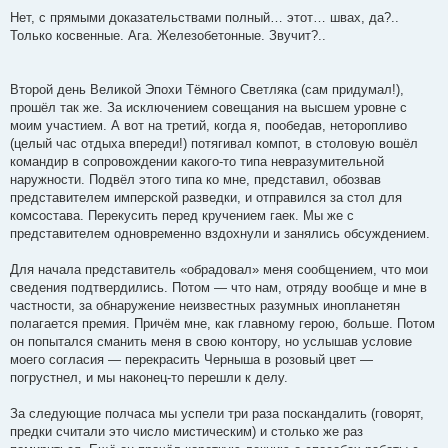
Нет, с прямыми доказательствами полный… этот… швах, да?..
Только косвенные. Ага. Железобетонные. Звучит?..
Второй день Великой Эпохи Тёмного Светляка (сам придумал!),
прошёл так же. За исключением совещания на высшем уровне с
моим участием. А вот на третий, когда я, пообедав, неторопливо
(целый час отдыха впереди!) потягивал компот, в столовую вошёл
командир в сопровождении какого-то типа невразумительной
наружности. Подвёл этого типа ко мне, представил, обозвав
представителем имперской разведки, и отправился за стол для
комсостава. Перекусить перед кручением гаек. Мы же с
представителем одновременно вздохнули и занялись обсуждением.
Для начала представитель «обрадовал» меня сообщением, что мои
сведения подтвердились. Потом — что нам, отряду вообще и мне в
частности, за обнаружение неизвестных разумных инопланетян
полагается премия. Причём мне, как главному герою, больше. Потом
он попытался сманить меня в свою контору, но услышав условие
моего согласия — перекрасить Черныша в розовый цвет —
погрустнел, и мы наконец-то перешли к делу.
За следующие полчаса мы успели три раза поскандалить (говорят,
предки считали это число мистическим) и столько же раз