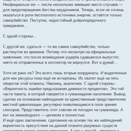
Неофициально же — после нескольких имевших место случаев —
для предотвращения бегства неудачников. Теперь, если не хочешь
оказаться в роли бесплатного источника энергии, остаётся только
самоубийство. Поступок, недостойный добропорядочного
гражданина...
С одной стороны…
С другой же, сдаться — то же самое самоубийство, только
растянутое во времени. Потому что несмотря на официальные
заявления, что после возмещения ущерба сдавшегося выпустят,
никто из отправленных в коллектор не вернулся. Вот и думай…
Хотя не рано ли? Это всего лишь вторые координаты. И выделенные
для них ресурсы пока ещё не исчерпаны. Их хватит ещё на пять
оборотов этой планеты. Наконец, аналитики. С одной стороны -
«Вероятность ошибки предсказания девяносто процентов». Это той
части пакета, в которой говорится о гуманоидном населении. Вывод
сделан на основании наблюдения за единственным представителем
местной цивилизации, регулярно появляющимся в поле зрения
сенсоров. Представитель этот совсем не походил на гуманоида. А
вот на земноводного — целиком и полностью.
И ещё одно заключение, сделанное на основе тех же наблюдений:
вероятность присутствия на данной планете разумных существ
составляет менее десяти процентов. А вот с другой - приписка о