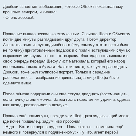
Дробски вспомнил изображения, которые Объект показывал ему
прошлым вечером, и кивнул:
- Очень хорошо!..
Прощание вышло несколько скомканным. Сначала Шеф с Объектом
почти две минуты разглядывали друг друга. Потом директор
Агентства взял из рук подчинённого (ему самому что-то нести было
не по чину) приготовленный подарок и с приличествующими случаю
выражениями вручил гостю. Тот выразил благодарность кивком и в
свою очередь передал Шефу лист материала, который его народ
использовал вместо бумаги. На этом листе, как сумел разглядеть
Дробски, тоже был групповой портрет. Только в середине
располагалось… изображение пришельца, а лицо Шефа было
сдвинуто выше.
После обмена подарками они ещё секунд двадцать (восемнадцать,
если точно) стояли молча. Затем гость пожелал им удачи и, сделав
шаг назад, растворился в воздухе…
Прошло ещё полминуты, прежде чем Шеф, разглядывающий место,
где исчез пришелец, задумчиво проронил:
- Н-да… Вот и не верь в чудеса… После такого, - помолчал ещё
немного и повернулся к подчинённому: - Ну что, агент первой