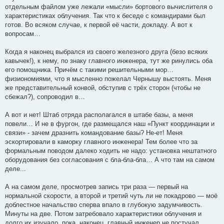
отдельным файлом уже лежали «мысли» бортового вычислителя о
характеристиках облучения. Так что к беседе с командирами был
готов. Во всяком случае, к первой её части, докладу. А вот к
вопросам…
Когда я наконец выбрался из своего железного друга (безо всяких
кавычек!), к нему, по знаку главного инженера, тут же ринулись оба
его помощника. Причём с такими решительными мор…
физиономиями, что я мысленно пожелал Чернышу выстоять. Меня
же представительный конвой, обступив с трёх сторон (чтобы не
сбежал?), сопроводил в…
А вот и нет! Штаб отряда располагался в штабе базы, а меня
повели… И не в фургон, где размещался наш «Пункт координации и
связи» - зачем дразнить командование базы? Не-ет! Меня
эскортировали в каморку главного инженера! Тем более что за
формальным поводом далеко ходить не надо: установка нештатного
оборудования без согласования с бла-бла-бла… А что там на самом
деле...
А на самом деле, просмотрев запись три раза — первый на
нормальной скорости, а второй и третий чуть ли не покадрово — моё
доблестное начальство сперва впало в глубокую задумчивость.
Минуты на две. Потом затребовало характеристики облучения и
долго их изучало, пока, наконец, главный инженер не постучал