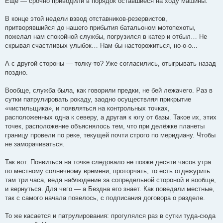
Ещё — срочно приводили в порядок оставшиеся на ходу машины.
В конце этой недели взвод отставников-резервистов,
притворявшийся до нашего прибытия батальоном мотопехоты,
пожелал нам спокойной службы, погрузился в катер и отбыл… Не
скрывая счастливых улыбок… Нам бы насторожиться, но-о-о...
А с другой стороны — толку-то? Уже согласились, отыгрывать назад
поздно.
Вообще, служба была, как говорили предки, не бей лежачего. Раз в
сутки патрулировать рокаду, заодно осуществляя прикрытие
«чистильщика», и появляться на контрольных точках,
расположенных одна к северу, а другая к югу от базы. Такое их, этих
точек, расположение объяснялось тем, что при делёжке планеты
границу провели по реке, текущей почти строго по меридиану. Чтобы
не заморачиваться.
Так вот. Появиться на точке следовало не позже десяти часов утра
по местному солнечному времени, проторчать, то есть отдежурить
там три часа, ведя наблюдение за сопредельной стороной и вообще,
и вернуться. Для чего — а Бездна его знает. Как поведали местные,
так с самого начала повелось, с подписания договора о разделе.
То же касается и патрулирования: прогулялся раз в сутки туда-сюда