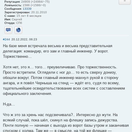
−
Репутация:
24909 (+24984/−75)
Лояльность:
1586 (+1586/−0)
Сообщения:
13339
Зарегистрирован:
20.11.2010
С нами:
15 лет 8 месяцев
Имя:
Сергей
Откуда:
СПб
Отправить личное сообщение
Сайт
#244
20.12.2022, 06:23
На базе меня встречала весьма и весьма представительная
делегация: командир, его зам и главный инженер. У ворот.
Торжественно…
Хотя нет, это я… того… преувеличиваю. Про торжественность.
Просто встретили. Оглядели с ног до… то есть сверху донизу,
обошли вокруг. Потом главный инженер махнул рукой в сторону
ангара, и я повёл Черныша на стенд — ждёт его, судя по всему,
тщательнейшее освидетельствование всех систем с составлением
официального заключения.
Н-да…
Что ж это за хрень нас подсвечивала?.. Интересно до жути. На
всякий случай, пока шёл, скинул на флешку запись дежурства.
Почти полную — начиная с выхода из ворот базы утром и заканчивая
спуском с холма. Там же — в смысле, на той же флешке —