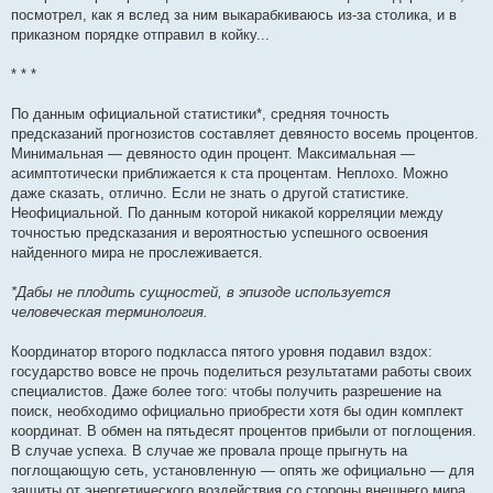
посмотрел, как я вслед за ним выкарабкиваюсь из-за столика, и в
приказном порядке отправил в койку...
* * *
По данным официальной статистики*, средняя точность
предсказаний прогнозистов составляет девяносто восемь процентов.
Минимальная — девяносто один процент. Максимальная —
асимптотически приближается к ста процентам. Неплохо. Можно
даже сказать, отлично. Если не знать о другой статистике.
Неофициальной. По данным которой никакой корреляции между
точностью предсказания и вероятностью успешного освоения
найденного мира не прослеживается.
*Дабы не плодить сущностей, в эпизоде используется
человеческая терминология.
Координатор второго подкласса пятого уровня подавил вздох:
государство вовсе не прочь поделиться результатами работы своих
специалистов. Даже более того: чтобы получить разрешение на
поиск, необходимо официально приобрести хотя бы один комплект
координат. В обмен на пятьдесят процентов прибыли от поглощения.
В случае успеха. В случае же провала проще прыгнуть на
поглощающую сеть, установленную — опять же официально — для
защиты от энергетического воздействия со стороны внешнего мира.