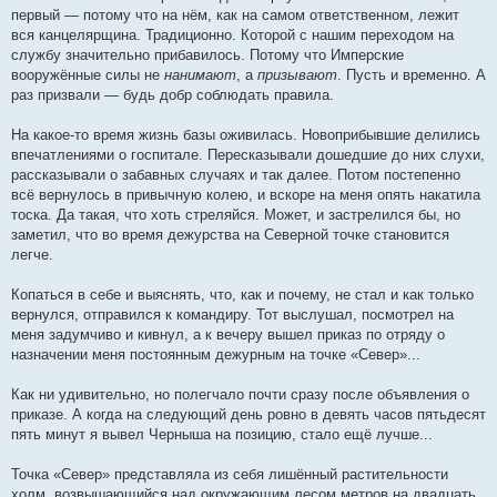
первый — потому что на нём, как на самом ответственном, лежит
вся канцелярщина. Традиционно. Которой с нашим переходом на
службу значительно прибавилось. Потому что Имперские
вооружённые силы не
нанимают
, а
призывают
. Пусть и временно. А
раз призвали — будь добр соблюдать правила.
На какое-то время жизнь базы оживилась. Новоприбывшие делились
впечатлениями о госпитале. Пересказывали дошедшие до них слухи,
рассказывали о забавных случаях и так далее. Потом постепенно
всё вернулось в привычную колею, и вскоре на меня опять накатила
тоска. Да такая, что хоть стреляйся. Может, и застрелился бы, но
заметил, что во время дежурства на Северной точке становится
легче.
Копаться в себе и выяснять, что, как и почему, не стал и как только
вернулся, отправился к командиру. Тот выслушал, посмотрел на
меня задумчиво и кивнул, а к вечеру вышел приказ по отряду о
назначении меня постоянным дежурным на точке «Север»...
Как ни удивительно, но полегчало почти сразу после объявления о
приказе. А когда на следующий день ровно в девять часов пятьдесят
пять минут я вывел Черныша на позицию, стало ещё лучше...
Точка «Север» представляла из себя лишённый растительности
холм, возвышающийся над окружающим лесом метров на двадцать.