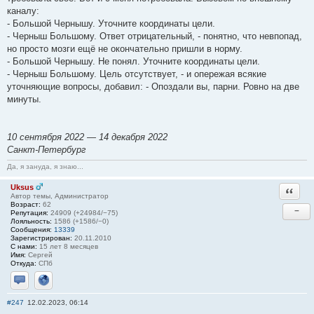
каналу:
- Большой Чернышу. Уточните координаты цели.
- Черныш Большому. Ответ отрицательный, - понятно, что невпопад,
но просто мозги ещё не окончательно пришли в норму.
- Большой Чернышу. Не понял. Уточните координаты цели.
- Черныш Большому. Цель отсутствует, - и опережая всякие
уточняющие вопросы, добавил: - Опоздали вы, парни. Ровно на две
минуты.
10 сентября 2022 — 14 декабря 2022
Санкт-Петербург
Да, я зануда, я знаю...
Uksus
Ответи
Автор темы, Администратор
Возраст:
62
−
Репутация:
24909 (+24984/−75)
Лояльность:
1586 (+1586/−0)
Сообщения:
13339
Зарегистрирован:
20.11.2010
С нами:
15 лет 8 месяцев
Имя:
Сергей
Откуда:
СПб
Отправить личное сообщение
Сайт
#247
12.02.2023, 06:14