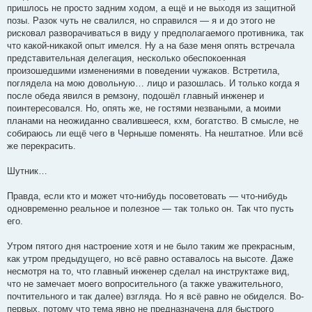
пришлось не просто задним ходом, а ещё и не выходя из защитной
позы. Разок чуть не свалился, но справился — я и до этого не
рисковал разворачиваться в виду у предполагаемого противника, так
что какой-никакой опыт имелся. Ну а на базе меня опять встречала
представительная делегация, несколько обеспокоенная
произошедшими изменениями в поведении чужаков. Встретила,
поглядела на мою довольную… лицо и разошлась. И только когда я
после обеда явился в ремзону, подошёл главный инженер и
поинтересовался. Но, опять же, не гостями незваными, а моими
планами на неожиданно свалившееся, кхм, богатство. В смысле, не
собираюсь ли ещё чего в Черныше поменять. На нештатное. Или всё
же перекрасить.
Шутник…
Правда, еcли кто и может что-нибудь посоветовать — что-нибудь
одновременно реальное и полезное — так только он. Так что пусть
его.
Утром пятого дня настроение хотя и не было таким же прекрасным,
как утром предыдущего, но всё равно оставалось на высоте. Даже
несмотря на то, что главный инженер сделал на инструктаже вид,
что не замечает моего вопросительного (а также уважительного,
почтительного и так далее) взгляда. Но я всё равно не обиделся. Во-
первых, потому что тема явно не предназначена для быстрого