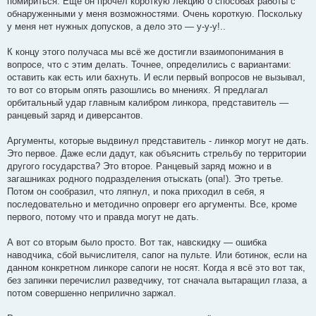
помириться. Ещё он прочёл короткую лекцию о способах работы с
обнаруженными у меня возможностями. Очень короткую. Поскольку
у меня нет нужных допусков, а дело это — у-у-у!..
К концу этого получаса мы всё же достигли взаимопонимания в
вопросе, что с этим делать. Точнее, определились с вариантами:
оставить как есть или бахнуть. И если первый вопросов не вызывал,
то вот со вторым опять разошлись во мнениях. Я предлагал
орбитальный удар главным калибром линкора, представитель —
ранцевый заряд и диверсантов.
Аргументы, которые выдвинул представитель - линкор могут не дать.
Это первое. Даже если дадут, как объяснить стрельбу по территории
другого государства? Это второе. Ранцевый заряд можно и в
загашниках родного подразделения отыскать (опа!). Это третье.
Потом он сообразил, что ляпнул, и пока приходил в себя, я
последовательно и методично опроверг его аргументы. Все, кроме
первого, потому что и правда могут не дать.
А вот со вторым было просто. Вот так, навскидку — ошибка
наводчика, сбой вычислителя, сапог на пульте. Или ботинок, если на
данном конкретном линкоре сапоги не носят. Когда я всё это вот так,
без запинки перечислил разведчику, тот сначала вытаращил глаза, а
потом совершенно неприлично заржал.