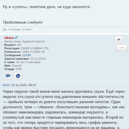
Ну и «гулять», понятное дело, не куда захочется…
Продолжение следует
Да, я зануда, я знаю...
Uksus
Ответи
Автор темы, Администратор
Возраст:
62
−
Репутация:
24909 (+24984/−75)
Лояльность:
1586 (+1586/−0)
Сообщения:
13339
Зарегистрирован:
20.11.2010
С нами:
15 лет 8 месяцев
Имя:
Сергей
Откуда:
СПб
Отправить личное сообщение
Сайт
#243
18.12.2022, 08:07
Через неделю такой жизни меня начала одолевать скука. Ещё через
неделю эта скука отступила под давлением внешних обстоятельств
— прибыли четверо из девяти получивших ранения пилотов. Один
долечился, трое — сбежали. «Безответственная молодёжь», как нас
обозвал замкомандира, радовалась, командир хмурился, а
упомянутый зам вместе главным инженером матерились. Второй из-
за того, что теперь придётся перекраивать весь график ремонта,
чтобы как можно быстрее посадить вернувшихся на их машины, а