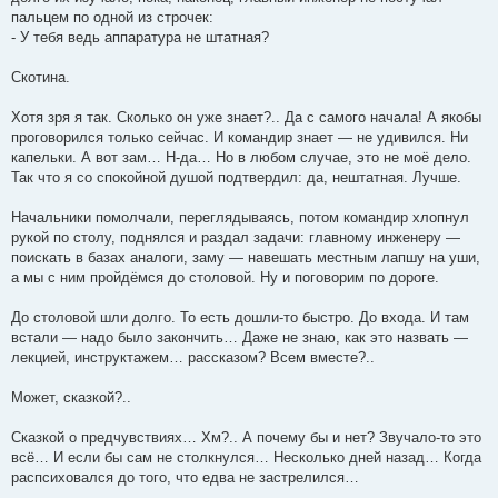
пальцем по одной из строчек:
- У тебя ведь аппаратура не штатная?
Скотина.
Хотя зря я так. Сколько он уже знает?.. Да с самого начала! А якобы
проговорился только сейчас. И командир знает — не удивился. Ни
капельки. А вот зам… Н-да… Но в любом случае, это не моё дело.
Так что я со спокойной душой подтвердил: да, нештатная. Лучше.
Начальники помолчали, переглядываясь, потом командир хлопнул
рукой по столу, поднялся и раздал задачи: главному инженеру —
поискать в базах аналоги, заму — навешать местным лапшу на уши,
а мы с ним пройдёмся до столовой. Ну и поговорим по дороге.
До столовой шли долго. То есть дошли-то быстро. До входа. И там
встали — надо было закончить… Даже не знаю, как это назвать —
лекцией, инструктажем… рассказом? Всем вместе?..
Может, сказкой?..
Сказкой о предчувствиях… Хм?.. А почему бы и нет? Звучало-то это
всё… И если бы сам не столкнулся… Несколько дней назад… Когда
распсиховался до того, что едва не застрелился…