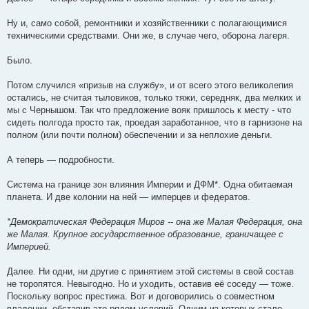
Ну и, само собой, ремонтники и хозяйственники с полагающимися
техническими средствами. Они же, в случае чего, оборона лагеря.
Было.
Потом случился «призыв на службу», и от всего этого великолепия
остались, не считая тыловиков, только тяжи, середняк, два мелких и
мы с Чернышом. Так что предложение вояк пришлось к месту - что
сидеть полгода просто так, проедая заработанное, что в гарнизоне на
полном (или почти полном) обеспечении и за неплохие деньги.
А теперь — подробности.
Система на границе зон влияния Империи и ДФМ*. Одна обитаемая
планета. И две колонии на ней — имперцев и федератов.
*Демократическая Федерация Миров -- она же Малая Федерация, она
же Малая. Крупное государственное образование, граничащее с
Империей.
Далее. Ни одни, ни другие с принятием этой системы в свой состав
не торопятся. Невыгодно. Но и уходить, оставив её соседу — тоже.
Поскольку вопрос престижа. Вот и договорились о совместном
владении, обставив это рядом условий. Одним из которых стало