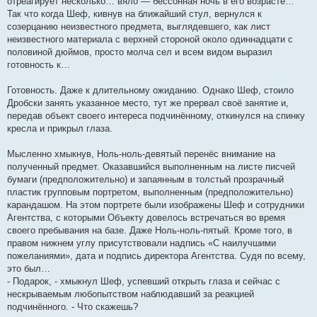
отреагирует несколько… вяло — бессонная ночь в его возрасте…
Так что когда Шеф, кивнув на ближайший стул, вернулся к
созерцанию неизвестного предмета, выглядевшего, как лист
неизвестного материала с верхней стороной около одиннадцати с
половиной дюймов, просто молча сел и всем видом выразил
готовность к…
Готовность. Даже к длительному ожиданию. Однако Шеф, стоило
Дробски занять указанное место, тут же прервал своё занятие и,
передав объект своего интереса подчинённому, откинулся на спинку
кресла и прикрыл глаза.
Мысленно хмыкнув, Ноль-ноль-девятый перенёс внимание на
полученный предмет. Оказавшийся выполненным на листе писчей
бумаги (предположительно) и запаянным в толстый прозрачный
пластик групповым портретом, выполненным (предположительно)
карандашом. На этом портрете были изображены Шеф и сотрудники
Агентства, с которыми Объекту довелось встречаться во время
своего пребывания на базе. Даже Ноль-ноль-пятый. Кроме того, в
правом нижнем углу присутствовали надпись «С наилучшими
пожеланиями», дата и подпись директора Агентства. Судя по всему,
это был…
- Подарок, - хмыкнул Шеф, успевший открыть глаза и сейчас с
нескрываемым любопытством наблюдавший за реакцией
подчинённого. - Что скажешь?