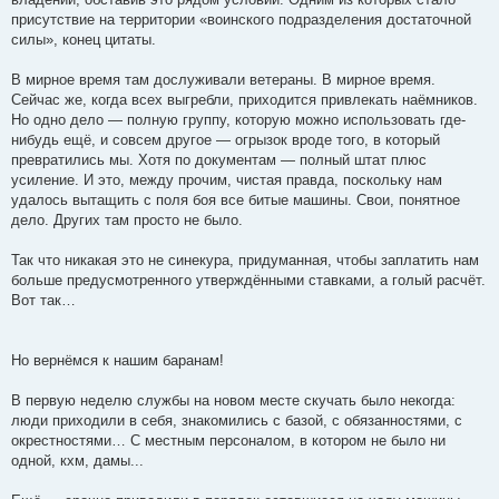
присутствие на территории «воинского подразделения достаточной
силы», конец цитаты.
В мирное время там дослуживали ветераны. В мирное время.
Сейчас же, когда всех выгребли, приходится привлекать наёмников.
Но одно дело — полную группу, которую можно использовать где-
нибудь ещё, и совсем другое — огрызок вроде того, в который
превратились мы. Хотя по документам — полный штат плюс
усиление. И это, между прочим, чистая правда, поскольку нам
удалось вытащить с поля боя все битые машины. Свои, понятное
дело. Других там просто не было.
Так что никакая это не синекура, придуманная, чтобы заплатить нам
больше предусмотренного утверждёнными ставками, а голый расчёт.
Вот так…
Но вернёмся к нашим баранам!
В первую неделю службы на новом месте скучать было некогда:
люди приходили в себя, знакомились с базой, с обязанностями, с
окрестностями… С местным персоналом, в котором не было ни
одной, кхм, дамы...