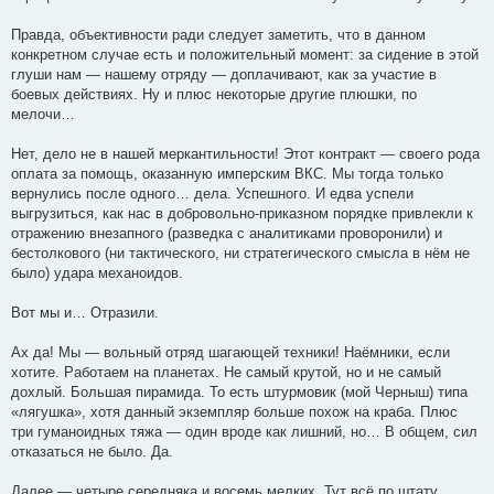
Правда, объективности ради следует заметить, что в данном
конкретном случае есть и положительный момент: за сидение в этой
глуши нам — нашему отряду — доплачивают, как за участие в
боевых действиях. Ну и плюс некоторые другие плюшки, по
мелочи…
Нет, дело не в нашей меркантильности! Этот контракт — своего рода
оплата за помощь, оказанную имперским ВКС. Мы тогда только
вернулись после одного… дела. Успешного. И едва успели
выгрузиться, как нас в добровольно-приказном порядке привлекли к
отражению внезапного (разведка с аналитиками проворонили) и
бестолкового (ни тактического, ни стратегического смысла в нём не
было) удара механоидов.
Вот мы и… Отразили.
Ах да! Мы — вольный отряд шагающей техники! Наёмники, если
хотите. Работаем на планетах. Не самый крутой, но и не самый
дохлый. Большая пирамида. То есть штурмовик (мой Черныш) типа
«лягушка», хотя данный экземпляр больше похож на краба. Плюс
три гуманоидных тяжа — один вроде как лишний, но… В общем, сил
отказаться не было. Да.
Далее — четыре середняка и восемь мелких. Тут всё по штату.