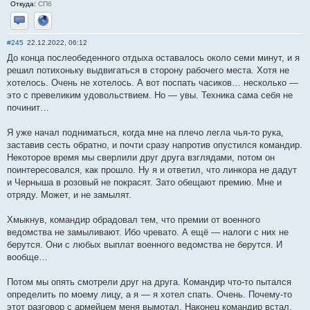
Откуда:
СПб
Отправить личное сообщение
Сайт
#245
22.12.2022, 06:12
До конца послеобеденного отдыха оставалось около семи минут, и я
решил потихоньку выдвигаться в сторону рабочего места. Хотя не
хотелось. Очень не хотелось. А вот поспать часиков… несколько —
это с превеликим удовольствием. Но — увы. Техника сама себя не
починит…
Я уже начал подниматься, когда мне на плечо легла чья-то рука,
заставив сесть обратно, и почти сразу напротив опустился командир.
Некоторое время мы сверлили друг друга взглядами, потом он
поинтересовался, как прошло. Ну я и ответил, что линкора не дадут
и Черныша в розовый не покрасят. Зато обещают премию. Мне и
отряду. Может, и не замылят.
Хмыкнув, командир обрадовал тем, что премии от военного
ведомства не замыливают. Ибо чревато. А ещё — налоги с них не
берутся. Они с любых выплат военного ведомства не берутся. И
вообще…
Потом мы опять смотрели друг на друга. Командир что-то пытался
определить по моему лицу, а я — я хотел спать. Очень. Почему-то
этот разговор с армейцем меня вымотал. Наконец командир встал,