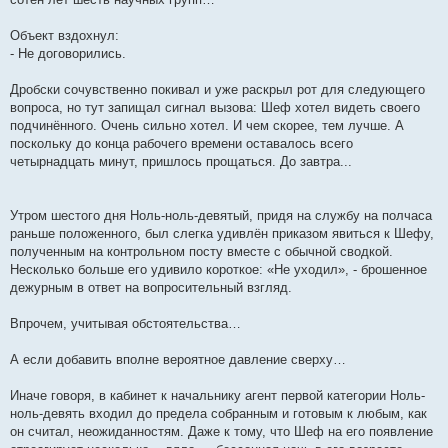
Объект вздохнул:
- Не договорились.
Дробски сочувственно покивал и уже раскрыл рот для следующего
вопроса, но тут запищал сигнал вызова: Шеф хотел видеть своего
подчинённого. Очень сильно хотел. И чем скорее, тем лучше. А
поскольку до конца рабочего времени оставалось всего
четырнадцать минут, пришлось прощаться. До завтра...
Утром шестого дня Ноль-ноль-девятый, придя на службу на полчаса
раньше положенного, был слегка удивлён приказом явиться к Шефу,
полученным на контрольном посту вместе с обычной сводкой.
Несколько больше его удивило короткое: «Не уходил», - брошенное
дежурным в ответ на вопросительный взгляд.
Впрочем, учитывая обстоятельства…
А если добавить вполне вероятное давление сверху…
Иначе говоря, в кабинет к начальнику агент первой категории Ноль-
ноль-девять входил до предела собранным и готовым к любым, как
он считал, неожиданностям. Даже к тому, что Шеф на его появление