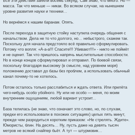
Все эти действия заняли восемь секунд. Сам знаю, что много. Но —
масса. Так что меньше — никак. Во всяком случае, на нынешнем
уровне развития науки и техники…
Но вернёмся к нашим баранам. Опять.
После перехода в защитную стойку наступила очередь общения с
начальством. Дела не то что долгого, но… небыстрого, скажем так.
Поскольку для начала предстояло всё правильно сформулировать.
Потому что вопля: «А-а-а!!! Спасите!!! Убивают!!!» - никто не поймёт
и не оценит. Так что пришлось напрячь мыслительные способности.
Но в конце концов сформулировал и отправил. По боевой связи,
поскольку благодаря высокому (в смысле, над уровнем моря)
положению доставал до базы без проблем, а использовать обычный
канал почему-то не хотелось.
Потом осталось только расслабиться и ждать ответа. Или прилёта
чего-нибудь особо убойного. Ну или не особо — меня, по моим
внутренним ощущениям, любой вариант устроит...
База телилась (не знаю, что означает это слово, но, по слухам,
предки его использовали в похожих ситуациях) целых пять минут,
прежде чем разродиться коротким приказом: «Не стрелять. Ждите».
Юмористы, блин. На десять… Ну, пусть даже на девять тысяч
метров не всякий снайпер бьёт. А тут — штурмовик…