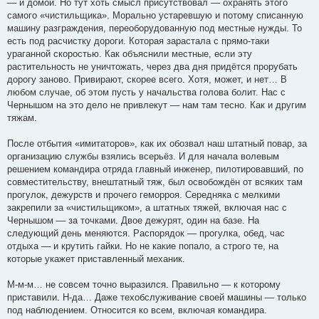
— и домой. Но тут хоть смысл присутствовал — охранять этого
самого «чистильщика». Морально устаревшую и потому списанную
машину разграждения, переоборудованную под местные нужды. То
есть под расчистку дороги. Которая зарастала с прямо-таки
ураганной скоростью. Как объяснили местные, если эту
растительность не уничтожать, через два дня придётся прорубать
дорогу заново. Привирают, скорее всего. Хотя, может, и нет… В
любом случае, об этом пусть у начальства голова болит. Нас с
Чернышом на это дело не привлекут — нам там тесно. Как и другим
тяжам.
После отбытия «имитаторов», как их обозвал наш штатный повар, за
организацию службы взялись всерьёз. И для начала волевым
решением командира отряда главный инженер, пилотировавший, по
совместительству, внештатный тяж, был освобождён от всяких там
прогулок, дежурств и прочего геморроя. Середняка с мелкими
закрепили за «чистильщиком», а штатных тяжей, включая нас с
Чернышом — за точками. Двое дежурят, один на базе. На
следующий день меняются. Распорядок — прогулка, обед, час
отдыха — и крутить гайки. Но не какие попало, а строго те, на
которые укажет приставленный механик.
М-м-м… не совсем точно выразился. Правильно — к которому
приставили. Н-да… Даже техобслуживание своей машины — только
под наблюдением. Относится ко всем, включая командира.