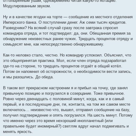
оттопыренным ушам, одновременно читая какую-то нотацию.
Модулированным звуком.
Ну и в качестве ягодки на торте — сообщение из местного отделения
Имперского банка. О поступлении денег. Аж семи тысяч кредитов.
Разведчики? На всякий случай сразу после завтрака спросил
командира отряда, и тот подтвердил: да, они. Обещанная премия за
обнаружение неизвестных ранее чужих. Тридцать процентов отряду и
семьдесят мне, как непосредственно обнаружившему.
Как-то неловко стало, честно. Но командир успокоил. Объяснил, что
это общепринятая практика. Мол, если член отряда подзаработал
где-то на стороне, то тридцать процентов отдаёт в общий котёл.
Потом он напомнил об осторожности, о необходимости вести запись,
и мы разошлись. До обеда.
В таком вот прекрасном настроении я и прибыл на точку, где занял
привычную позицию и погрузился в созерцание. Тоже привычное.
Ровно через двенадцать с половиной минут, когда, как и в самый
первый, и в последующие дни, гм, контакта, на том же самом месте
включилось… неизвестно что, вышел, отправил сообщение на базу,
получил подтверждение и опять погрузился. На шесть минут. Потому
что именно через это время нехороший инопланетный (или
правильнее будет иномирный?) светляк вдруг начал подмигивать и
менять яркость.