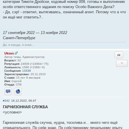
категории Тимоти Дробски, кодовый номер 009, готовы к выполнению
особо ответственного задания по поиску Особо Важного Дела?
- Да, сэр! - ответил, вытягиваясь, означенный агент. Потому что а что
он ещё мог ответить?..
17 сентября 2022 — 13 ноября 2022
Санкт-Петербург
Да, я зануда, я знаю...
Uksus
Ответи
Автор темы, Администратор
Возраст:
62
−
Репутация:
24909 (+24984/−75)
Лояльность:
1586 (+1586/−0)
Сообщения:
13339
Зарегистрирован:
20.11.2010
С нами:
15 лет 8 месяцев
Имя:
Сергей
Откуда:
СПб
Отправить личное сообщение
Сайт
#242
16.12.2022, 06:47
ГАРНИЗОННАЯ СЛУЖБА
<условно>
Гарнизонная служба скучна, нудна, тосклива и… много чего ещё
отрицательного. По себе знаю. По собственному печальному опыту.