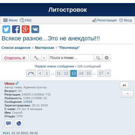
Литостровок
Меню
FAQ
Регистрация
Вход
Всякое разное...Это не анекдоты!!!
Список разделов
Мастерская
"Песочница"
Ответить
Первое новое сообщение
• 326 сообщений
1
…
11
12
13
14
15
…
17
Uksus
Ответи
Автор темы, Администратор
Возраст:
62
−
Репутация:
24909 (+24984/−75)
Лояльность:
1586 (+1586/−0)
Сообщения:
13339
Зарегистрирован:
20.11.2010
С нами:
15 лет 8 месяцев
Имя:
Сергей
Откуда:
СПб
Отправить личное сообщение
Сайт
#241
01.12.2022, 06:42