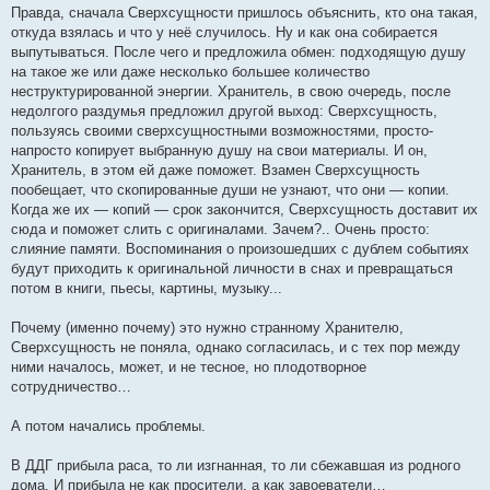
Правда, сначала Сверхсущности пришлось объяснить, кто она такая,
откуда взялась и что у неё случилось. Ну и как она собирается
выпутываться. После чего и предложила обмен: подходящую душу
на такое же или даже несколько большее количество
неструктурированной энергии. Хранитель, в свою очередь, после
недолгого раздумья предложил другой выход: Сверхсущность,
пользуясь своими сверхсущностными возможностями, просто-
напросто копирует выбранную душу на свои материалы. И он,
Хранитель, в этом ей даже поможет. Взамен Сверхсущность
пообещает, что скопированные души не узнают, что они — копии.
Когда же их — копий — срок закончится, Сверхсущность доставит их
сюда и поможет слить с оригиналами. Зачем?.. Очень просто:
слияние памяти. Воспоминания о произошедших с дублем событиях
будут приходить к оригинальной личности в снах и превращаться
потом в книги, пьесы, картины, музыку...
Почему (именно почему) это нужно странному Хранителю,
Сверхсущность не поняла, однако согласилась, и с тех пор между
ними началось, может, и не тесное, но плодотворное
сотрудничество…
А потом начались проблемы.
В ДДГ прибыла раса, то ли изгнанная, то ли сбежавшая из родного
дома. И прибыла не как просители, а как завоеватели…