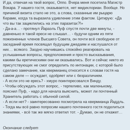
И да, отвечая на твой вопрос, Оппо. Вчера меня посетила Магистр
Вокара. У нашего гостя, оказывается, нет мидихлориан. Вообще. Но
причиной визита стало не это, а слова, сказанные им рыцарю
Кераме, когда та выразила удивление этим фактом. Цитирую: «Да
что вы так зациклились на этих паразитах?!»
- Да-а-а… - протянул Йараэль Пуф спустя почти две минуты, -
давненько я такой ереси не слышал… - будучи одним из пяти
пожизненных членов Высшего Совета, он почти всё свободное от
заседаний время посвящал будущим джедаям и наслушался от
них… всякого. Заодно научившись спокойно реагировать на
услышанные вопросы, предположения и просто высказывания,
какими бы еретическими они ни оказывались. Вот и сейчас никто из
присутствующих не смог определить по интонации, с которой было
сделано замечание, как квермианец относится к словам гостя на
самом деле — осуждает, одобряет или с безразличием.
- А если это не ересь? - хмуро поинтересовался Винду.
- Чтобы обсуждать этот вопрос, - терпеливо, как маленькому,
пояснил Пуф, - надо для начала выяснить, может ли почтенный
Хранитель работать с обычной силой.
- А если нет? - заинтересованно посмотрела на квермианца Йаддль.
- Тогда мы всё равно попросим нашего почтенного гостя поделиться
знаниями, - всё так же мягко ответил тот. - Думаю, он не откажет…
Окончание следует