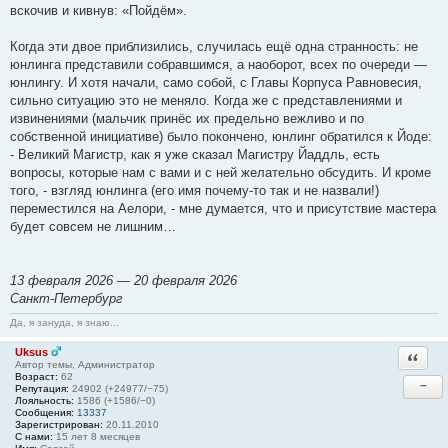
вскочив и кивнув: «Пойдём».
Когда эти двое приблизились, случилась ещё одна странность: не
юнлинга представили собравшимся, а наоборот, всех по очереди —
юнлингу. И хотя начали, само собой, с Главы Корпуса Равновесия,
сильно ситуацию это не меняло. Когда же с представлениями и
извинениями (мальчик принёс их предельно вежливо и по
собственной инициативе) было покончено, юнлинг обратился к Йоде:
- Великий Магистр, как я уже сказал Магистру Йаддль, есть
вопросы, которые нам с вами и с ней желательно обсудить. И кроме
того, - взгляд юнлинга (его имя почему-то так и не назвали!)
переместился на Аелори, - мне думается, что и присутствие мастера
будет совсем не лишним…
13 февраля 2026 — 20 февраля 2026
Санкт-Петербург
Да, я зануда, я знаю...
Uksus
Ответи
Автор темы, Администратор
Возраст:
62
−
Репутация:
24902 (+24977/−75)
Лояльность:
1586 (+1586/−0)
Сообщения:
13337
Зарегистрирован:
20.11.2010
С нами:
15 лет 8 месяцев