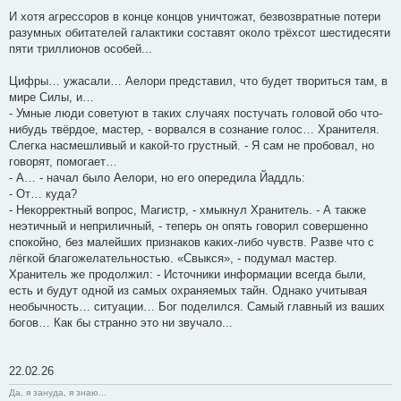
И хотя агрессоров в конце концов уничтожат, безвозвратные потери
разумных обитателей галактики составят около трёхсот шестидесяти
пяти триллионов особей...
Цифры… ужасали… Аелори представил, что будет твориться там, в
мире Силы, и…
- Умные люди советуют в таких случаях постучать головой обо что-
нибудь твёрдое, мастер, - ворвался в сознание голос… Хранителя.
Слегка насмешливый и какой-то грустный. - Я сам не пробовал, но
говорят, помогает…
- А… - начал было Аелори, но его опередила Йаддль:
- От… куда?
- Некорректный вопрос, Магистр, - хмыкнул Хранитель. - А также
неэтичный и неприличный, - теперь он опять говорил совершенно
спокойно, без малейших признаков каких-либо чувств. Разве что с
лёгкой благожелательностью. «Свыкся», - подумал мастер.
Хранитель же продолжил: - Источники информации всегда были,
есть и будут одной из самых охраняемых тайн. Однако учитывая
необычность… ситуации… Бог поделился. Самый главный из ваших
богов… Как бы странно это ни звучало...
22.02.26
Да, я зануда, я знаю...