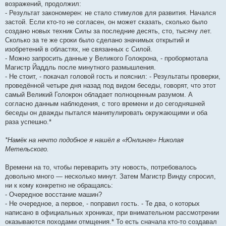
возражений, продолжил:
- Результат закономерен: не стало стимулов для развития. Начался
застой. Если кто-то не согласен, он может сказать, сколько было
создано новых техник Силы за последние десять, сто, тысячу лет.
Сколько за те же сроки было сделано значимых открытий и
изобретений в областях, не связанных с Силой.
- Можно запросить данные у Великого Голокрона, - пробормотала
Магистр Йаддль после минутного размышления.
- Не стоит, - покачал головой гость и пояснил: - Результаты проверки,
проведённой четыре дня назад под видом беседы, говорят, что этот
самый Великий Голокрон обладает полноценным разумом. А
согласно данным наблюдения, с того времени и до сегодняшней
беседы он дважды пытался манипулировать окружающими и оба
раза успешно.*
*Намёк на нечто подобное я нашёл в «Юнлинге» Николая
Метельского.
Времени на то, чтобы переварить эту новость, потребовалось
довольно много — несколько минут. Затем Магистр Винду спросил,
ни к кому конкретно не обращаясь:
- Очередное восстание машин?
- Не очередное, а первое, - поправил гость. - Те два, о которых
написано в официальных хрониках, при внимательном рассмотрении
оказываются походами отмщения.* То есть сначала кто-то создавал