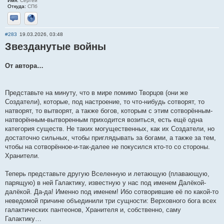
Имя:
Сергей
Откуда:
СПб
Отправить личное сообщение
Сайт
#283
19.03.2026, 03:48
Звезданутые войны
От автора…
Представьте на минуту, что в мире помимо Творцов (они же
Создатели), которые, под настроение, то что-нибудь сотворят, то
натворят, то вытворят, а также богов, которым с этим сотворённым-
натворённым-вытворенным приходится возиться, есть ещё одна
категория существ. Не таких могущественных, как их Создатели, но
достаточно сильных, чтобы приглядывать за богами, а также за тем,
чтобы на сотворённое-и-так-далее не покусился кто-то со стороны.
Хранители.
Теперь представьте другую Вселенную и летающую (плавающую,
парящую) в ней Галактику, известную у нас под именем Далёкой-
далёкой. Да-да! Именно под именем! Ибо сотворившие её по какой-то
неведомой причине объединили три сущности: Верховного бога всех
галактических пантеонов, Хранителя и, собственно, саму
Галактику…