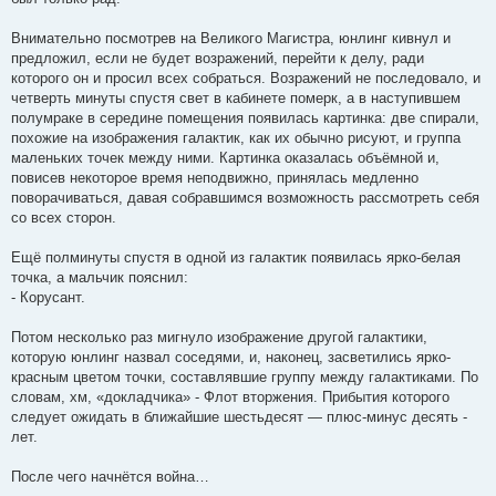
Внимательно посмотрев на Великого Магистра, юнлинг кивнул и
предложил, если не будет возражений, перейти к делу, ради
которого он и просил всех собраться. Возражений не последовало, и
четверть минуты спустя свет в кабинете померк, а в наступившем
полумраке в середине помещения появилась картинка: две спирали,
похожие на изображения галактик, как их обычно рисуют, и группа
маленьких точек между ними. Картинка оказалась объёмной и,
повисев некоторое время неподвижно, принялась медленно
поворачиваться, давая собравшимся возможность рассмотреть себя
со всех сторон.
Ещё полминуты спустя в одной из галактик появилась ярко-белая
точка, а мальчик пояснил:
- Корусант.
Потом несколько раз мигнуло изображение другой галактики,
которую юнлинг назвал соседями, и, наконец, засветились ярко-
красным цветом точки, составлявшие группу между галактиками. По
словам, хм, «докладчика» - Флот вторжения. Прибытия которого
следует ожидать в ближайшие шестьдесят — плюс-минус десять -
лет.
После чего начнётся война…