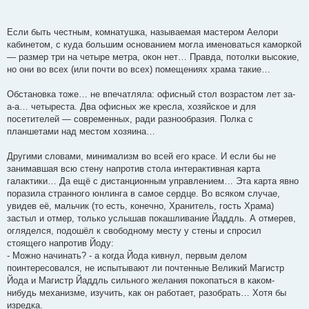
Если быть честным, комнатушка, называемая мастером Аелори
кабинетом, с куда большим основанием могла именоваться каморкой
— размер три на четыре метра, окон нет… Правда, потолки высокие,
но они во всех (или почти во всех) помещениях храма такие…
Обстановка тоже… не впечатляла: офисный стол возрастом лет за-
а-а… четыреста. Два офисных же кресла, хозяйское и для
посетителей — современных, ради разнообразия. Полка с
планшетами над местом хозяина…
Другими словами, минимализм во всей его красе. И если бы не
занимавшая всю стену напротив стола интерактивная карта
галактики… Да ещё с дистанционным управлением… Эта карта явно
поразила странного юнлинга в самое сердце. Во всяком случае,
увидев её, мальчик (то есть, конечно, Хранитель, гость Храма)
застыл и отмер, только услышав покашливание Йаддль. А отмерев,
огляделся, подошёл к свободному месту у стены и спросил
стоящего напротив Йоду:
- Можно начинать? - а когда Йода кивнул, первым делом
поинтересовался, не испытывают ли почтенные Великий Магистр
Йода и Магистр Йаддль сильного желания покопаться в каком-
нибудь механизме, изучить, как он работает, разобрать… Хотя бы
изредка.