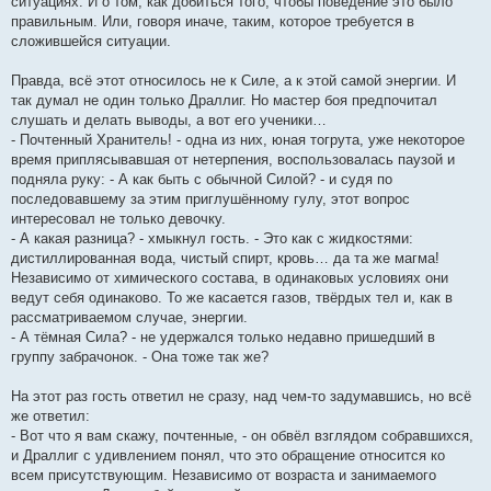
ситуациях. И о том, как добиться того, чтобы поведение это было
правильным. Или, говоря иначе, таким, которое требуется в
сложившейся ситуации.
Правда, всё этот относилось не к Силе, а к этой самой энергии. И
так думал не один только Драллиг. Но мастер боя предпочитал
слушать и делать выводы, а вот его ученики…
- Почтенный Хранитель! - одна из них, юная тогрута, уже некоторое
время приплясывавшая от нетерпения, воспользовалась паузой и
подняла руку: - А как быть с обычной Силой? - и судя по
последовавшему за этим приглушённому гулу, этот вопрос
интересовал не только девочку.
- А какая разница? - хмыкнул гость. - Это как с жидкостями:
дистиллированная вода, чистый спирт, кровь… да та же магма!
Независимо от химического состава, в одинаковых условиях они
ведут себя одинаково. То же касается газов, твёрдых тел и, как в
рассматриваемом случае, энергии.
- А тёмная Сила? - не удержался только недавно пришедший в
группу забрачонок. - Она тоже так же?
На этот раз гость ответил не сразу, над чем-то задумавшись, но всё
же ответил:
- Вот что я вам скажу, почтенные, - он обвёл взглядом собравшихся,
и Драллиг с удивлением понял, что это обращение относится ко
всем присутствующим. Независимо от возраста и занимаемого