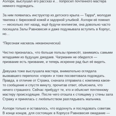
Аэлори, выслушал его рассказ и… попросил почтенного мастера
немного подождать.
За ним появилась инструктор из детского крыла — Тарра*, молодая
твилека с бирюзовой кожей и задорной улыбкой. Аэлори её помнил
— несколько лет назад, ещё будучи юнлингом, она довольно часто
посещала Залы Равновесия и даже подумывала вступить в Корпус,
но…
*Персонаж насквозь неканонический.
Честно призналась, что больше пользы принесёт, занимаясь самыми
младшими из будущих джедаев. Чагрианин не обиделся —
призвание есть призвание, и теперь искренне рад был её видеть.
Девушка тоже выслушала мастера, внимательно оглядела
вызвавшего переполох «героя» и тоже посоветовала подождать.
Правда, в отличие от Стража, сначала отправила с комлинка какое-
то сообщение и спустя минуту, прочитав ответ, объяснила, что
ничего страшного. Сейчас прибудут те, кто и объяснит почтенному
мастеру происходящее. После чего отошла к стоящему у стены зала
Стражу и принялась с любопытством разглядывать мальчика.
Аэлори только и оставалось, что вздохнуть и последовать советам.
В конце концов, для состоящих в Корпусе Равновесия ожидание —