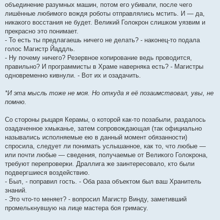
объединение разумных машин, потом его убивали, после чего
лишённые любимого вождя роботы отправлялись мстить. И — да,
никакого восстания не будет. Великий Голокрон слишком уязвим и
прекрасно это понимает.
- То есть ты предлагаешь ничего не делать? - наконец-то подала
голос Магистр Йаддль.
- Ну почему ничего? Резервное копирование ведь проводится,
правильно? И программисты в Храме наверняка есть? - Магистры
одновременно кивнули. - Вот их и озадачить.
*И эта мысль тоже не моя. Но откуда я её позаимствовал, увы, не
помню.
Со стороны рыцаря Керамы, о которой как-то позабыли, раздалось
озадаченное хмыканье, затем сопровождающая (так официально
назывались исполняемые ею в данный момент обязанности)
спросила, следует ли понимать услышанное, как то, что любые —
или почти любые — сведения, получаемые от Великого Голокрона,
требуют перепроверки. Драллига же заинтересовало, кто были
подвергшиеся воздействию.
- Был, - поправил гость. - Оба раза объектом был ваш Хранитель
знаний.
- Это что-то меняет? - вопросил Магистр Винду, заметивший
промелькнувшую на лице мастера боя гримасу.