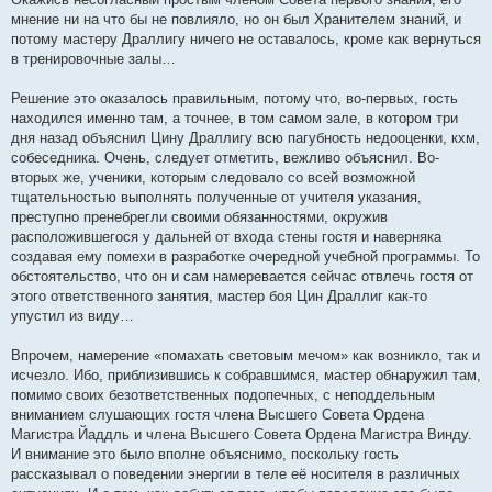
мнение ни на что бы не повлияло, но он был Хранителем знаний, и
потому мастеру Драллигу ничего не оставалось, кроме как вернуться
в тренировочные залы…
Решение это оказалось правильным, потому что, во-первых, гость
находился именно там, а точнее, в том самом зале, в котором три
дня назад объяснил Цину Драллигу всю пагубность недооценки, кхм,
собеседника. Очень, следует отметить, вежливо объяснил. Во-
вторых же, ученики, которым следовало со всей возможной
тщательностью выполнять полученные от учителя указания,
преступно пренебрегли своими обязанностями, окружив
расположившегося у дальней от входа стены гостя и наверняка
создавая ему помехи в разработке очередной учебной программы. То
обстоятельство, что он и сам намеревается сейчас отвлечь гостя от
этого ответственного занятия, мастер боя Цин Драллиг как-то
упустил из виду…
Впрочем, намерение «помахать световым мечом» как возникло, так и
исчезло. Ибо, приблизившись к собравшимся, мастер обнаружил там,
помимо своих безответственных подопечных, с неподдельным
вниманием слушающих гостя члена Высшего Совета Ордена
Магистра Йаддль и члена Высшего Совета Ордена Магистра Винду.
И внимание это было вполне объяснимо, поскольку гость
рассказывал о поведении энергии в теле её носителя в различных