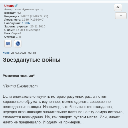
Uksus
Ответи
Автор темы, Администратор
Возраст:
62
−
Репутация:
24902 (+24977/−75)
Лояльность:
1586 (+1586/−0)
Сообщения:
13337
Зарегистрирован:
20.11.2010
С нами:
15 лет 8 месяцев
Имя:
Сергей
Откуда:
СПб
Отправить личное сообщение
Сайт
#285
26.03.2026, 03:48
Звезданутые войны
Умножая знания*
*Почти Екклезиаст
Если внимательно изучить историю разумных рас, а потом
хорошенько обдумать изученное, можно сделать совершенно
неожиданные выводы. Например, что большинство скандалов,
нередко оказывающих значительное влияние на эту самую историю,
случается неожиданно. На, как говорят, пустом месте. Или, иначе:
ничто не предвещало. И одним из примеров…