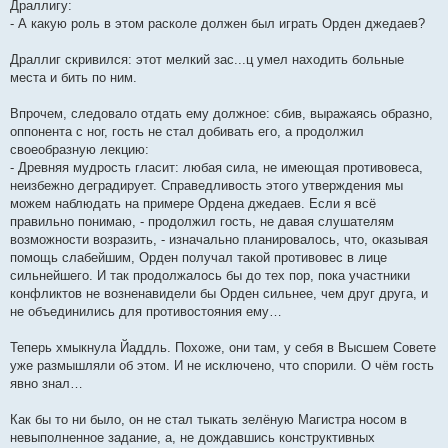
Драллигу:
- А какую роль в этом расколе должен был играть Орден джедаев?
Драллиг скривился: этот мелкий зас...ц умел находить больные
места и бить по ним.
Впрочем, следовало отдать ему должное: сбив, выражаясь образно,
оппонента с ног, гость не стал добивать его, а продолжил
своеобразную лекцию:
- Древняя мудрость гласит: любая сила, не имеющая противовеса,
неизбежно деградирует. Справедливость этого утверждения мы
можем наблюдать на примере Ордена джедаев. Если я всё
правильно понимаю, - продолжил гость, не давая слушателям
возможности возразить, - изначально планировалось, что, оказывая
помощь слабейшим, Орден получал такой противовес в лице
сильнейшего. И так продолжалось бы до тех пор, пока участники
конфликтов не возненавидели бы Орден сильнее, чем друг друга, и
не объединились для противостояния ему…
Теперь хмыкнула Йаддль. Похоже, они там, у себя в Высшем Совете
уже размышляли об этом. И не исключено, что спорили. О чём гость
явно знал…
Как бы то ни было, он не стал тыкать зелёную Магистра носом в
невыполненное задание, а, не дождавшись конструктивных