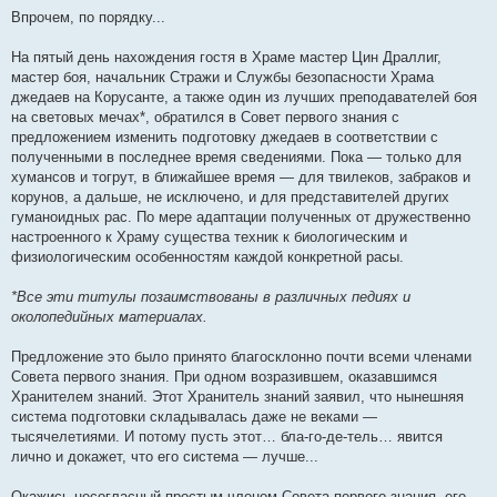
Впрочем, по порядку...
На пятый день нахождения гостя в Храме мастер Цин Драллиг,
мастер боя, начальник Стражи и Службы безопасности Храма
джедаев на Корусанте, а также один из лучших преподавателей боя
на световых мечах*, обратился в Совет первого знания с
предложением изменить подготовку джедаев в соответствии с
полученными в последнее время сведениями. Пока — только для
хумансов и тогрут, в ближайшее время — для твилеков, забраков и
корунов, а дальше, не исключено, и для представителей других
гуманоидных рас. По мере адаптации полученных от дружественно
настроенного к Храму существа техник к биологическим и
физиологическим особенностям каждой конкретной расы.
*Все эти титулы позаимствованы в различных педиях и
околопедийных материалах.
Предложение это было принято благосклонно почти всеми членами
Совета первого знания. При одном возразившем, оказавшимся
Хранителем знаний. Этот Хранитель знаний заявил, что нынешняя
система подготовки складывалась даже не веками —
тысячелетиями. И потому пусть этот… бла-го-де-тель… явится
лично и докажет, что его система — лучше...
Окажись несогласный простым членом Совета первого знания, его