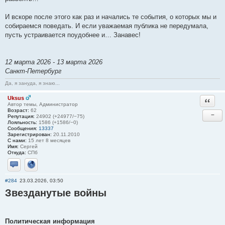
И вскоре после этого как раз и начались те события, о которых мы и
собираемся поведать. И если уважаемая публика не передумала,
пусть устраивается поудобнее и… Занавес!
12 марта 2026 - 13 марта 2026
Санкт-Петербург
Да, я зануда, я знаю...
Uksus
Ответи
Автор темы, Администратор
Возраст:
62
−
Репутация:
24902 (+24977/−75)
Лояльность:
1586 (+1586/−0)
Сообщения:
13337
Зарегистрирован:
20.11.2010
С нами:
15 лет 8 месяцев
Имя:
Сергей
Откуда:
СПб
Отправить личное сообщение
Сайт
#284
23.03.2026, 03:50
Звезданутые войны
Политическая информация