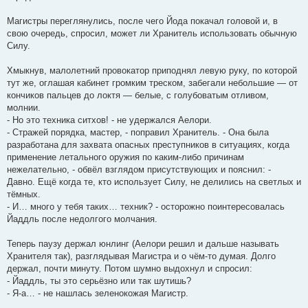
Магистры переглянулись, после чего Йода покачал головой и, в
свою очередь, спросил, может ли Хранитель использовать обычную
Силу.
Хмыкнув, малолетний провокатор приподнял левую руку, по которой
тут же, оглашая кабинет громким треском, забегали небольшие — от
кончиков пальцев до локтя — белые, с голубоватым отливом,
молнии.
- Но это техника ситхов! - не удержался Аелори.
- Стражей порядка, мастер, - поправил Хранитель. - Она была
разработана для захвата опасных преступников в ситуациях, когда
применение летального оружия по каким-либо причинам
нежелательно, - обвёл взглядом присутствующих и пояснил: -
Давно. Ещё когда те, кто использует Силу, не делились на светлых и
тёмных.
- И… много у тебя таких… техник? - осторожно поинтересовалась
Йаддль после недолгого молчания.
Теперь паузу держал юнлинг (Аелори решил и дальше называть
Хранителя так), разглядывая Магистра и о чём-то думая. Долго
держал, почти минуту. Потом шумно выдохнул и спросил:
- Йаддль, ты это серьёзно или так шутишь?
- Я-а… - не нашлась зеленокожая Магистр.