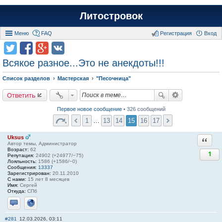
Литостровок
Меню
FAQ
Регистрация
Вход
Всякое разное...Это не анекдоты!!!
Список разделов
Мастерская
"Песочница"
Ответить
Первое новое сообщение
• 326 сообщений
1
…
13
14
15
16
17
Uksus
Ответи
Автор темы, Администратор
Возраст:
62
1
Репутация:
24902 (+24977/−75)
Лояльность:
1586 (+1586/−0)
Сообщения:
13337
Зарегистрирован:
20.11.2010
С нами:
15 лет 8 месяцев
Имя:
Сергей
Откуда:
СПб
Отправить личное сообщение
Сайт
#281
12.03.2026, 03:11