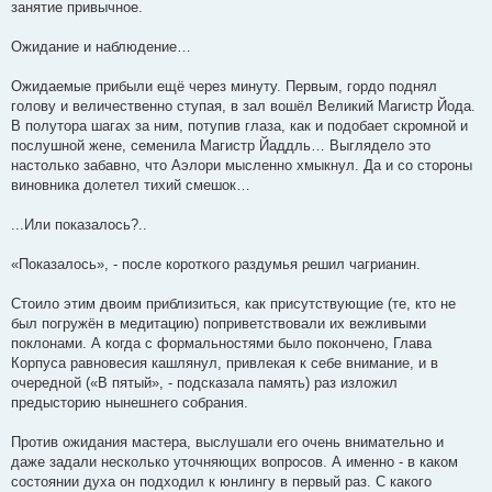
занятие привычное.
Ожидание и наблюдение…
Ожидаемые прибыли ещё через минуту. Первым, гордо поднял
голову и величественно ступая, в зал вошёл Великий Магистр Йода.
В полутора шагах за ним, потупив глаза, как и подобает скромной и
послушной жене, семенила Магистр Йаддль… Выглядело это
настолько забавно, что Аэлори мысленно хмыкнул. Да и со стороны
виновника долетел тихий смешок…
...Или показалось?..
«Показалось», - после короткого раздумья решил чагрианин.
Стоило этим двоим приблизиться, как присутствующие (те, кто не
был погружён в медитацию) поприветствовали их вежливыми
поклонами. А когда с формальностями было покончено, Глава
Корпуса равновесия кашлянул, привлекая к себе внимание, и в
очередной («В пятый», - подсказала память) раз изложил
предысторию нынешнего собрания.
Против ожидания мастера, выслушали его очень внимательно и
даже задали несколько уточняющих вопросов. А именно - в каком
состоянии духа он подходил к юнлингу в первый раз. С какого