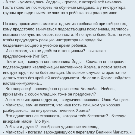
- А это, - усмехнулась Йаддль, - группа, с которой всё началось.
Гость пожелал посмотреть на обучение младших, а у инструктора
группы при виде ничем не занятого ребёнка взыграло ретивое.
По залу прокатились смешки: одним из требований при отборе тех,
кому предстояло заниматься подрастающим поколением, являлось
повышенное чувство ответственности. И не нужно было быть гением,
чтобы предугадать реакцию инструктора на вроде бы
бездельничающего в учебное время ребёнка.
- И он сказал, что не дерётся с женщинами? - высказал
предположение Иит Кот.
- Почти так, - кивнула соплеменница Йоды. - Сначала он попросил
подтверждения квалификации наставников Храма, а потом заявил
инструктору, что не бьёт женщин. Во всяком случае, старается не
делать этого без крайней необходимости. Но если в Храме найдётся
наставник-мужчина...
- Вот засранец! - восхищённо произнесла Беллаба. - Небось,
прихватить с собой младших тоже он предложил?
- А вот мне интересно другое, - задумчиво прошипел Оппо Ранцизис.
- Магистры, вам не кажется, что наш гость слишком уж хорошо
разбирается… во внутренних течениях Храма?
- Это единственная странность, которая тебя беспокоит? - блеснул
визорами маски Пло Кун.
- А были и другие? - изобразил удивление змеелюд.
- Магистры! - погасил зарождающуюся перепалку Великий Магистр. -