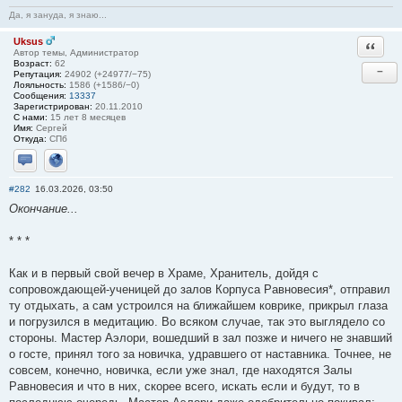
Да, я зануда, я знаю...
Uksus
Ответи
Автор темы, Администратор
Возраст:
62
−
Репутация:
24902 (+24977/−75)
Лояльность:
1586 (+1586/−0)
Сообщения:
13337
Зарегистрирован:
20.11.2010
С нами:
15 лет 8 месяцев
Имя:
Сергей
Откуда:
СПб
Отправить личное сообщение
Сайт
#282
16.03.2026, 03:50
Окончание...
* * *
Как и в первый свой вечер в Храме, Хранитель, дойдя с
сопровождающей-ученицей до залов Корпуса Равновесия*, отправил
ту отдыхать, а сам устроился на ближайшем коврике, прикрыл глаза
и погрузился в медитацию. Во всяком случае, так это выглядело со
стороны. Мастер Аэлори, вошедший в зал позже и ничего не знавший
о госте, принял того за новичка, удравшего от наставника. Точнее, не
совсем, конечно, новичка, если уже знал, где находятся Залы
Равновесия и что в них, скорее всего, искать если и будут, то в