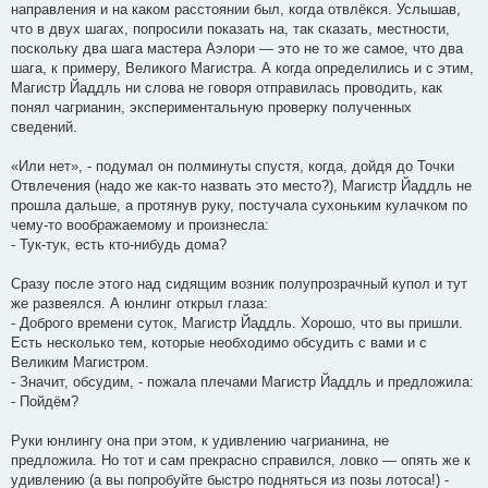
направления и на каком расстоянии был, когда отвлёкся. Услышав,
что в двух шагах, попросили показать на, так сказать, местности,
поскольку два шага мастера Аэлори — это не то же самое, что два
шага, к примеру, Великого Магистра. А когда определились и с этим,
Магистр Йаддль ни слова не говоря отправилась проводить, как
понял чагрианин, экспериментальную проверку полученных
сведений.
«Или нет», - подумал он полминуты спустя, когда, дойдя до Точки
Отвлечения (надо же как-то назвать это место?), Магистр Йаддль не
прошла дальше, а протянув руку, постучала сухоньким кулачком по
чему-то воображаемому и произнесла:
- Тук-тук, есть кто-нибудь дома?
Сразу после этого над сидящим возник полупрозрачный купол и тут
же развеялся. А юнлинг открыл глаза:
- Доброго времени суток, Магистр Йаддль. Хорошо, что вы пришли.
Есть несколько тем, которые необходимо обсудить с вами и с
Великим Магистром.
- Значит, обсудим, - пожала плечами Магистр Йаддль и предложила:
- Пойдём?
Руки юнлингу она при этом, к удивлению чагрианина, не
предложила. Но тот и сам прекрасно справился, ловко — опять же к
удивлению (а вы попробуйте быстро подняться из позы лотоса!) -