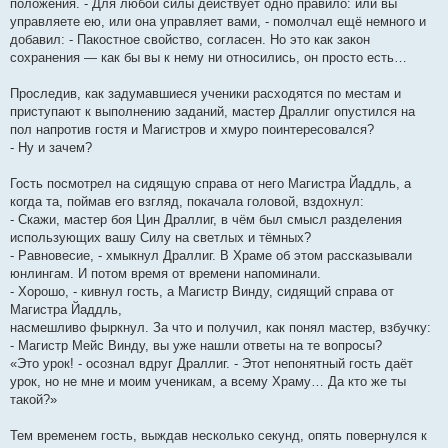
положения. - Для любой силы действует одно правило: или вы
управляете ею, или она управляет вами, - помолчал ещё немного и
добавил: - Пакостное свойство, согласен. Но это как закон
сохранения — как бы вы к нему ни относились, он просто есть…
Проследив, как задумавшиеся ученики расходятся по местам и
приступают к выполнению заданий, мастер Драллиг опустился на
пол напротив гостя и Магистров и хмуро поинтересовался?
- Ну и зачем?
Гость посмотрел на сидящую справа от него Магистра Йаддль, а
когда та, поймав его взгляд, покачала головой, вздохнул:
- Скажи, мастер боя Цин Драллиг, в чём был смысл разделения
использующих вашу Силу на светлых и тёмных?
- Равновесие, - хмыкнул Драллиг. В Храме об этом рассказывали
юнлингам. И потом время от времени напоминали.
- Хорошо, - кивнул гость, а Магистр Винду, сидящий справа от
Магистра Йаддль,
насмешливо фыркнул. За что и получил, как понял мастер, взбучку:
- Магистр Мейс Винду, вы уже нашли ответы на те вопросы?
«Это урок! - осознал вдруг Драллиг. - Этот непонятный гость даёт
урок, но не мне и моим ученикам, а всему Храму… Да кто же ты
такой?»
Тем временем гость, выждав несколько секунд, опять повернулся к