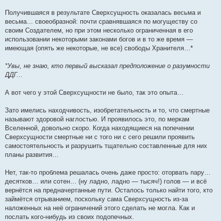
Получившаяся в результате Сверхсущность оказалась весьма и
весьма… своеобразной: почти сравнявшаяся по могуществу со
своим Создателем, но при этом несколько ограниченная в его
использовании некоторыми законами богов и в то же время —
имеющая (опять же некоторые, не все) свободы Хранителя…*
*Увы, не знаю, кто первый высказал предположение о разумности
ДДГ...
А вот чего у этой Сверхсущности не было, так это опыта…
Зато имелись находчивость, изобретательность и то, что смертные
называют здоровой наглостью. И проявилось это, по меркам
Вселенной, довольно скоро. Когда находящиеся на попечении
Сверхсущности смертные ни с того ни с сего решили проявить
самостоятельность и разрушить тщательно составленные для них
планы развития…
Нет, так-то проблема решалась очень даже просто: оторвать пару…
десятков… или сотен… (ну ладно, ладно — тысяч!) голов — и всё
вернётся на предначертанные пути. Осталось только найти того, кто
займётся отрыванием, поскольку сама Сверхсущность из-за
наложенных на неё ограничений этого сделать не могла. Как и
послать кого-нибудь из своих подопечных.