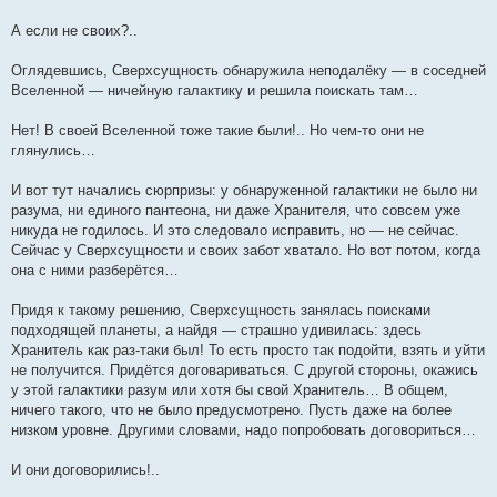
А если не своих?..
Оглядевшись, Сверхсущность обнаружила неподалёку — в соседней
Вселенной — ничейную галактику и решила поискать там…
Нет! В своей Вселенной тоже такие были!.. Но чем-то они не
глянулись…
И вот тут начались сюрпризы: у обнаруженной галактики не было ни
разума, ни единого пантеона, ни даже Хранителя, что совсем уже
никуда не годилось. И это следовало исправить, но — не сейчас.
Сейчас у Сверхсущности и своих забот хватало. Но вот потом, когда
она с ними разберётся…
Придя к такому решению, Сверхсущность занялась поисками
подходящей планеты, а найдя — страшно удивилась: здесь
Хранитель как раз-таки был! То есть просто так подойти, взять и уйти
не получится. Придётся договариваться. С другой стороны, окажись
у этой галактики разум или хотя бы свой Хранитель… В общем,
ничего такого, что не было предусмотрено. Пусть даже на более
низком уровне. Другими словами, надо попробовать договориться…
И они договорились!..