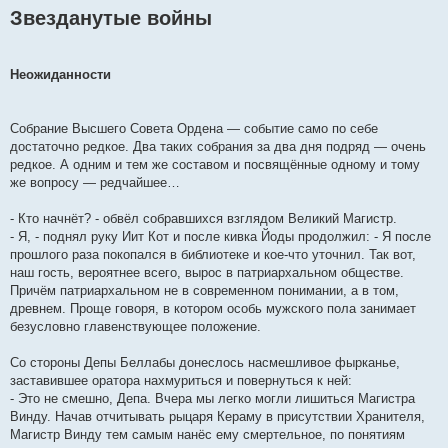
Звезданутые войны
Неожиданности
Собрание Высшего Совета Ордена — событие само по себе
достаточно редкое. Два таких собрания за два дня подряд — очень
редкое. А одним и тем же составом и посвящённые одному и тому
же вопросу — редчайшее…
- Кто начнёт? - обвёл собравшихся взглядом Великий Магистр.
- Я, - поднял руку Иит Кот и после кивка Йоды продолжил: - Я после
прошлого раза покопался в библиотеке и кое-что уточнил. Так вот,
наш гость, вероятнее всего, вырос в патриархальном обществе.
Причём патриархальном не в современном понимании, а в том,
древнем. Проще говоря, в котором особь мужского пола занимает
безусловно главенствующее положение.
Со стороны Депы Беллабы донеслось насмешливое фырканье,
заставившее оратора нахмуриться и повернуться к ней:
- Это не смешно, Депа. Вчера мы легко могли лишиться Магистра
Винду. Начав отчитывать рыцаря Кераму в присутствии Хранителя,
Магистр Винду тем самым нанёс ему смертельное, по понятиям