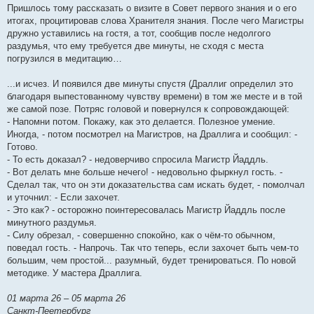
Пришлось тому рассказать о визите в Совет первого знания и о его
итогах, процитировав слова Хранителя знания. После чего Магистры
дружно уставились на гостя, а тот, сообщив после недолгого
раздумья, что ему требуется две минуты, не сходя с места
погрузился в медитацию…
...и исчез. И появился две минуты спустя (Драллиг определил это
благодаря выпестованному чувству времени) в том же месте и в той
же самой позе. Потряс головой и повернулся к сопровождающей:
- Напомни потом. Покажу, как это делается. Полезное умение.
Иногда, - потом посмотрел на Магистров, на Драллига и сообщил: -
Готово.
- То есть доказал? - недоверчиво спросила Магистр Йаддль.
- Вот делать мне больше нечего! - недовольно фыркнул гость. -
Сделал так, что он эти доказательства сам искать будет, - помолчал
и уточнил: - Если захочет.
- Это как? - осторожно поинтересовалась Магистр Йаддль после
минутного раздумья.
- Силу обрезал, - совершенно спокойно, как о чём-то обычном,
поведал гость. - Напрочь. Так что теперь, если захочет быть чем-то
большим, чем простой... разумный, будет тренироваться. По новой
методике. У мастера Драллига.
01 марта 26 – 05 марта 26
Санкт-Пеетербург