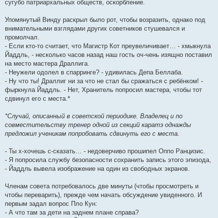
сугубо патриархальных обществ, оскорбление.
Упомянутый Винду раскрыл было рот, чтобы возразить, однако под
внимательными взглядами других советников стушевался и
промолчал.
- Если кто-то считает, что Магистр Кот преувеличивает… - хмыкнула
Йаддль, - несколько часов назад наш гость оч-чень изящно поставил
на место мастера Драллига.
- Неужели одолел в спарринге? - удивилась Депа Беллаба.
- Ну что ты! Драллиг ни за что не стал бы сражаться с ребёнком! -
фыркнула Йаддль. - Нет, Хранитель попросил мастера, чтобы тот
сдвинул его с места.*
*Случай, описанный в советской периодике. Владелец и по
совместительству тренер одной из секций каратэ однажды
предложил ученикам попробовать сдвинуть его с места.
- Ты х-хочешь с-сказать… - недоверчиво прошипел Оппо Ранцизис.
- Я попросила службу безопасности сохранить запись этого эпизода,
- Йаддль вывела изображение на один из свободных экранов.
Членам совета потребовалось две минуты (чтобы просмотреть и
чтобы переварить), прежде чем начать обсуждение увиденного. И
первым задал вопрос Пло Кун:
- А что там за дети на заднем плане справа?