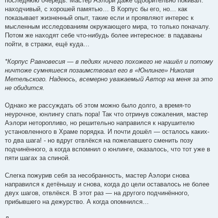
последнюю очередь. Мастер Аэлори даже одобрительно покивал:
находчивый, с хорошей памятью… В Корпус бы его, но… как
показывает жизненный опыт, такие если и проявляют интерес к
мысленным исследованиям окружающего мира, то только поначалу.
Потом же находят себе что-нибудь более интересное: в падаваны
пойти, в стражи, ещё куда…
*Корпус Равновесия — в педиях ничего похожего не нашёл и потому
ничтоже сумняшеся позаимствовал его в «Юнлинге» Николая
Метельского. Надеюсь, всемерно уважаемый Автор на меня за это
не обидится.
Однако же рассуждать об этом можно было долго, а время-то
неурочное, юнлингу спать пора! Так что отринув сожаления, мастер
Аэлори неторопливо, но решительно направился к нарушителю
установленного в Храме порядка. И почти дошёл — осталось каких-
то два шага! - но вдруг отвлёкся на пожелавшего сменить позу
подчинённого, а когда вспомнил о юнлинге, оказалось, что тот уже в
пяти шагах за спиной.
Слегка пожурив себя за несобранность, мастер Аэлори снова
направился к детёнышу и снова, когда до цели оставалось не более
двух шагов, отвлёкся. В этот раз — на другого подчинённого,
прибывшего на дежурство. А когда опомнился…