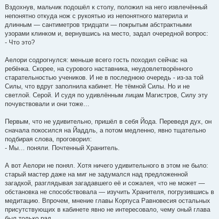
Вздохнув, мальчик подошёл к столу, положил на него извлечённый
непонятно откуда нож с рукоятью из непонятного материла и
длинным — сантиметров тридцати — покрытым абстрактными
узорами клинком и, вернувшись на место, задал очередной вопрос:
- Что это?
Аелори содрогнулся: меньше всего гость походил сейчас на
ребёнка. Скорее, на сурового наставника, неудовлетворённого
старательностью учеников. И не в последнюю очередь - из-за той
Силы, что вдруг заполнила кабинет. Не тёмной Силы. Но и не
светлой. Серой. И судя по удивлённым лицам Магистров, Силу эту
почувствовали и они тоже…
Первым, что не удивительно, пришёл в себя Йода. Переведя дух, он
сначала покосился на Йаддль, а потом медленно, явно тщательно
подбирая слова, проговорил:
- Мы… поняли. Почтенный Хранитель.
А вот Аелори не понял. Хотя ничего удивительного в этом не было:
старый мастер даже на миг не задумался над предложенной
загадкой, разглядывая загадавшего её и сожалея, что не может —
обстановка не способствовала — изучить Хранителя, погрузившись в
медитацию. Впрочем, мнение главы Корпуса Равновесия остальных
присутствующих в кабинете явно не интересовало, чему оный глава
был только рад.