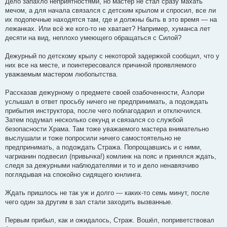
Дело запахло неприятностями, но мастер не стал сразу махать
мечом, а для начала связался с детским крылом и спросил, все ли
их подопечные находятся там, где и должны быть в это время — на
лежанках. Или всё же кого-то не хватает? Например, хуманса лет
десяти на вид, неплохо умеющего обращаться с Силой?
Дежурный по детскому крылу с некоторой задержкой сообщил, что у
них все на месте, и поинтересовался причиной проявляемого
уважаемым мастером любопытства.
Рассказав дежурному о предмете своей озабоченности, Аэлори
услышал в ответ просьбу ничего не предпринимать, а подождать
прибытия инструктора, после чего поблагодарил и отключился.
Затем подумал несколько секунд и связался со службой
безопасности Храма. Там тоже уважаемого мастера внимательно
выслушали и тоже попросили ничего самостоятельно не
предпринимать, а подождать Стража. Попрощавшись и с ними,
чагрианин подвесил (привычка!) комлинк на пояс и принялся ждать,
следя за дежурными наблюдателями и то и дело ненавязчиво
поглядывая на спокойно сидящего юнлинга.
Ждать пришлось не так уж и долго — каких-то семь минут, после
чего один за другим в зал стали заходить вызванные.
Первым прибыл, как и ожидалось, Страж. Вошёл, поприветствовал