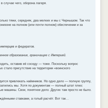
в случае чего, оборона лагеря.
только тяжи, середняк, два мелких и мы с Чернышом. Так что
арнизоне на полном (или почти полном) обеспечении и за
 имперцев и федератов.
енное образование, граничащее с Империей.
ходить, оставив её соседу — тоже. Поскольку вопрос
ых стало присутствие на территории «воинского
дится привлекать наёмников. Но одно дело — полную группу,
евратились мы. Хотя по документам — полный штат плюс
ые машины. Свои, понятное дело. Других там просто не было.
рждёнными ставками, а голый расчёт. Вот так…