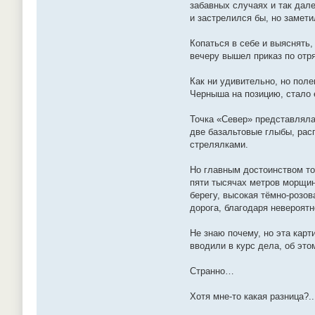
забавных случаях и так дале
и застрелился бы, но замети
Копаться в себе и выяснять,
вечеру вышел приказ по отр
Как ни удивительно, но поле
Черныша на позицию, стало 
Точка «Север» представлял
две базальтовые глыбы, рас
стрелялками.
Но главным достоинством то
пяти тысячах метров морщин
берегу, высокая тёмно-розо
дорога, благодаря невероят
Не знаю почему, но эта кар
вводили в курс дела, об эт
Странно…
Хотя мне-то какая разница?..