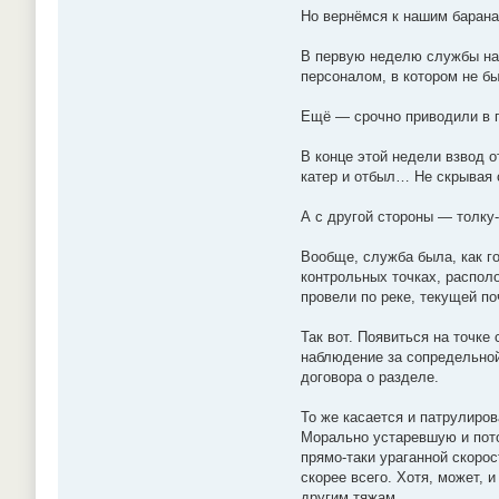
Но вернёмся к нашим барана
В первую неделю службы на 
персоналом, в котором не бы
Ещё — срочно приводили в 
В конце этой недели взвод 
катер и отбыл… Не скрывая 
А с другой стороны — толку-
Вообще, служба была, как го
контрольных точках, располо
провели по реке, текущей по
Так вот. Появиться на точке
наблюдение за сопредельной 
договора о разделе.
То же касается и патрулиров
Морально устаревшую и пото
прямо-таки ураганной скорос
скорее всего. Хотя, может, 
другим тяжам.