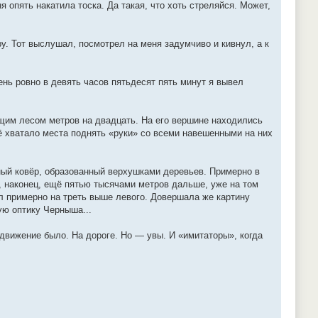
 опять накатила тоска. Да такая, что хоть стреляйся. Может,
иру. Тот выслушал, посмотрел на меня задумчиво и кивнул, а к
ень ровно в девять часов пятьдесят пять минут я вывел
им лесом метров на двадцать. На его вершине находились
 хватало места поднять «руки» со всеми навешенными на них
ный ковёр, образованный верхушками деревьев. Примерно в
, наконец, ещё пятью тысячами метров дальше, уже на том
л примерно на треть выше левого. Довершала же картину
ую оптику Черныша...
 движение было. На дороге. Но — увы. И «имитаторы», когда