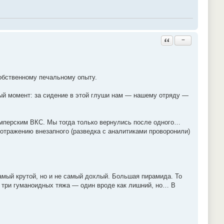
Ответить с цитатой
−
собственному печальному опыту.
ный момент: за сидение в этой глуши нам — нашему отряду —
 имперским ВКС. Мы тогда только вернулись после одного…
 отражению внезапного (разведка с аналитиками проворонили)
амый крутой, но и не самый дохлый. Большая пирамида. То
с три гуманоидных тяжа — один вроде как лишний, но… В