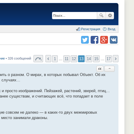
Регистрация
Вход
Поделиться в twitter.com
Поделиться в facebook.com
Поделиться в Google Plus
Поделиться в vk.com
1
…
11
12
13
14
15
…
17
ние
• 326 сообщений
Ответить с цитатой
−
ить о разном. О мирах, в которых побывал Объект. Об их
ых случаях…
 и просто изображений. Пейзажей, растений, зверей, птиц…
анее существам, и считающих всё, что попадает в поле
ие совсем не далеко — в каких-то двух межмировых
е место занимали драконы.