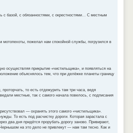
ь с базой, с обязанностями, с окрестностями… С местным
ом мотопехоты, пожелал нам спокойной службы, погрузился в
одно осуществляя прикрытие «чистильщика», и появляться на
асположение объяснялось тем, что при делёжке планеты границу
 проторчать, то есть отдежурить там три часа, ведя
оведали местные, так с самого начала повелось, с подписания
 присутствовал — охранять этого самого «чистильщика».
жды. То есть под расчистку дороги. Которая зарастала с
ерез два дня придётся прорубать дорогу заново. Привирают,
 Чернышом на это дело не привлекут — нам там тесно. Как и