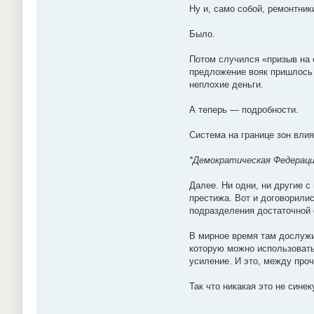
Ну и, само собой, ремонтник
Было.
Потом случился «призыв на с
предложение вояк пришлось к
неплохие деньги.
А теперь — подробности.
Система на границе зон вли
*Демократическая Федерация
Далее. Ни одни, ни другие с
престижа. Вот и договорили
подразделения достаточной 
В мирное время там дослужи
которую можно использовать
усиление. И это, между проч
Так что никакая это не син