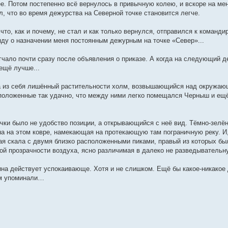
е. Потом постепенно всё вернулось в привычную колею, и вскоре на меня
л, что во время дежурства на Северной точке становится легче.
 что, как и почему, не стал и как только вернулся, отправился к команд
яду о назначении меня постоянным дежурным на точке «Север»...
гчало почти сразу после объявления о приказе. А когда на следующий д
ещё лучше...
а из себя лишённый растительности холм, возвышающийся над окружающ
положенные так удачно, что между ними легко помещался Черныш и ещё
чки было не удобство позиции, а открывающийся с неё вид. Тёмно-зелё
а на этом ковре, намекающая на протекающую там пограничную реку. И
вая скала с двумя близко расположенными пиками, правый из которых бы
ной прозрачности воздуха, ясно различимая в далеко не разведывательн
тина действует успокаивающе. Хотя и не слишком. Ещё бы какое-никакое
ом упоминали…