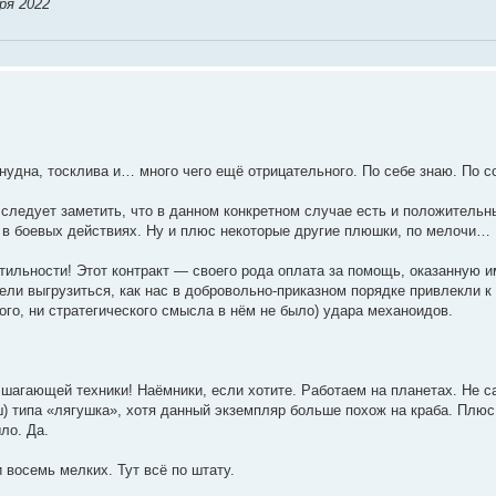
ря 2022
 нудна, тосклива и… много чего ещё отрицательного. По себе знаю. По 
 следует заметить, что в данном конкретном случае есть и положитель
е в боевых действиях. Ну и плюс некоторые другие плюшки, по мелочи…
нтильности! Этот контракт — своего рода оплата за помощь, оказанную
ели выгрузиться, как нас в добровольно-приказном порядке привлекли к
кого, ни стратегического смысла в нём не было) удара механоидов.
шагающей техники! Наёмники, если хотите. Работаем на планетах. Не с
) типа «лягушка», хотя данный экземпляр больше похож на краба. Плю
ло. Да.
 восемь мелких. Тут всё по штату.