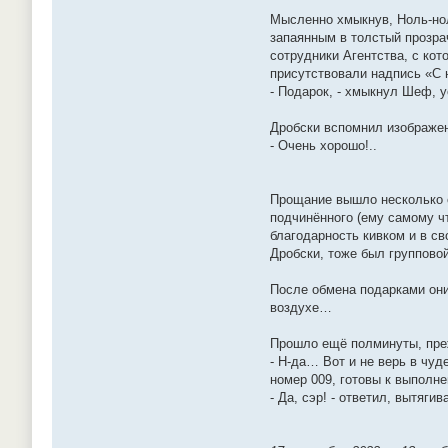
Мысленно хмыкнув, Ноль-нол
запаянным в толстый прозра
сотрудники Агентства, с кот
присутствовали надпись «С 
- Подарок, - хмыкнул Шеф, 
Дробски вспомнил изображен
- Очень хорошо!..
Прощание вышло несколько с
подчинённого (ему самому ч
благодарность кивком и в с
Дробски, тоже был группово
После обмена подарками они
воздухе…
Прошло ещё полминуты, пре
- Н-да… Вот и не верь в чуд
номер 009, готовы к выполн
- Да, сэр! - ответил, вытяги