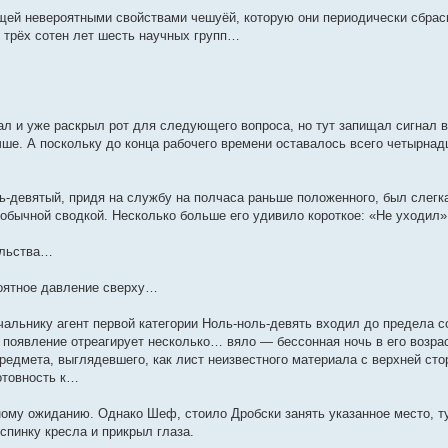
й невероятными свойствами чешуёй, которую они периодически сбрасыв
и трёх сотен лет шесть научных групп…
ал и уже раскрыл рот для следующего вопроса, но тут запищал сигнал 
чше. А поскольку до конца рабочего времени оставалось всего четырнад
ь-девятый, придя на службу на полчаса раньше положенного, был слегк
 обычной сводкой. Несколько больше его удивило короткое: «Не уходил»
ельства…
роятное давление сверху…
ачальнику агент первой категории Ноль-ноль-девять входил до предела 
о появление отреагирует несколько… вяло — бессонная ночь в его возра
предмета, выглядевшего, как лист неизвестного материала с верхней ст
отовность к…
ному ожиданию. Однако Шеф, стоило Дробски занять указанное место, ту
спинку кресла и прикрыл глаза.