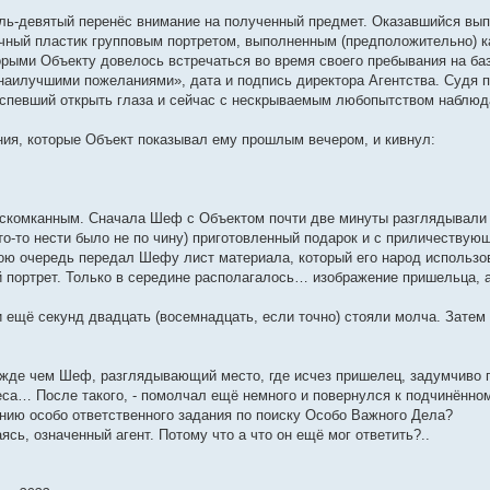
ь-девятый перенёс внимание на полученный предмет. Оказавшийся вып
чный пластик групповым портретом, выполненным (предположительно) 
орыми Объекту довелось встречаться во время своего пребывания на ба
наилучшими пожеланиями», дата и подпись директора Агентства. Судя 
успевший открыть глаза и сейчас с нескрываемым любопытством наблюда
ия, которые Объект показывал ему прошлым вечером, и кивнул:
комканным. Сначала Шеф с Объектом почти две минуты разглядывали др
то-то нести было не по чину) приготовленный подарок и с приличеству
вою очередь передал Шефу лист материала, который его народ использов
й портрет. Только в середине располагалось… изображение пришельца,
 ещё секунд двадцать (восемнадцать, если точно) стояли молча. Затем 
жде чем Шеф, разглядывающий место, где исчез пришелец, задумчиво 
еса… После такого, - помолчал ещё немного и повернулся к подчинённому
ению особо ответственного задания по поиску Особо Важного Дела?
ваясь, означенный агент. Потому что а что он ещё мог ответить?..