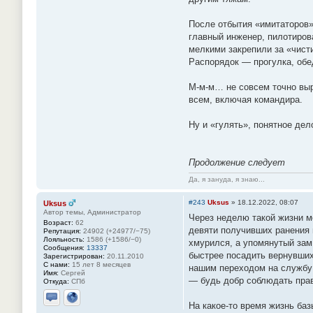
После отбытия «имитаторов»
главный инженер, пилотиров
мелкими закрепили за «чист
Распорядок — прогулка, обед
М-м-м… не совсем точно вы
всем, включая командира.
Ну и «гулять», понятное дел
Продолжение следует
Да, я зануда, я знаю...
#243
Uksus
»
18.12.2022, 08:07
Uksus
Автор темы, Администратор
Через неделю такой жизни м
Возраст:
62
девяти получивших ранения 
Репутация:
24902 (+24977/−75)
Лояльность:
1586 (+1586/−0)
хмурился, а упомянутый зам
Сообщения:
13337
быстрее посадить вернувших
Зарегистрирован:
20.11.2010
С нами:
15 лет 8 месяцев
нашим переходом на службу
Имя:
Сергей
— будь добр соблюдать пра
Откуда:
СПб
На какое-то время жизнь ба
Отправить личное сообщение
Сайт