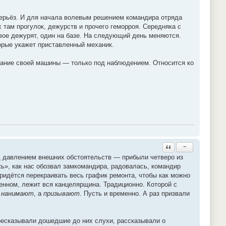
серьёз. И для начала волевым решением командира отряда
 там прогулок, дежурств и прочего геморроя. Середняка с
вое дежурят, один на базе. На следующий день меняются.
оторые укажет приставленный механик.
ание своей машины — только под наблюдением. Относится ко
Ответить с цитатой
−
д давлением внешних обстоятельств — прибыли четверо из
ь», как нас обозвал замкомандира, радовалась, командир
придётся перекраивать весь график ремонта, чтобы как можно
енном, лежит вся канцелярщина. Традиционно. Которой с
е
нанимают
, а
призывают
. Пусть и временно. А раз призвали
ресказывали дошедшие до них слухи, рассказывали о