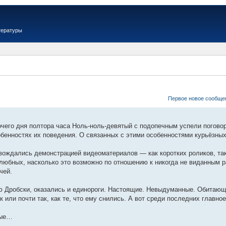
тературы
Первое новое сообще
очего дня полтора часа Ноль-ноль-девятый с подопечным успели поговор
обенностях их поведения. О связанных с этими особенностями курьёзн
вождались демонстрацией видеоматериалов — как коротких роликов, так
любных, насколько это возможно по отношению к никогда не виданным р
чей.
ю Дробски, оказались и единороги. Настоящие. Невыдуманные. Обитающ
 или почти так, как те, что ему снились. А вот среди последних главно
ные…