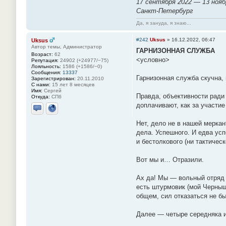
17 сентября 2022 — 13 нояб
Санкт-Петербург
Да, я зануда, я знаю...
#242
Uksus
»
16.12.2022, 06:47
Uksus
Автор темы, Администратор
ГАРНИЗОННАЯ СЛУЖБА
Возраст:
62
<условно>
Репутация:
24902 (+24977/−75)
Лояльность:
1586 (+1586/−0)
Сообщения:
13337
Гарнизонная служба скучна,
Зарегистрирован:
20.11.2010
С нами:
15 лет 8 месяцев
Имя:
Сергей
Правда, объективности ради
Откуда:
СПб
доплачивают, как за участи
Отправить личное сообщение
Сайт
Нет, дело не в нашей мерка
дела. Успешного. И едва усп
и бестолкового (ни тактичес
Вот мы и… Отразили.
Ах да! Мы — вольный отряд 
есть штурмовик (мой Черныш
общем, сил отказаться не бы
Далее — четыре середняка и