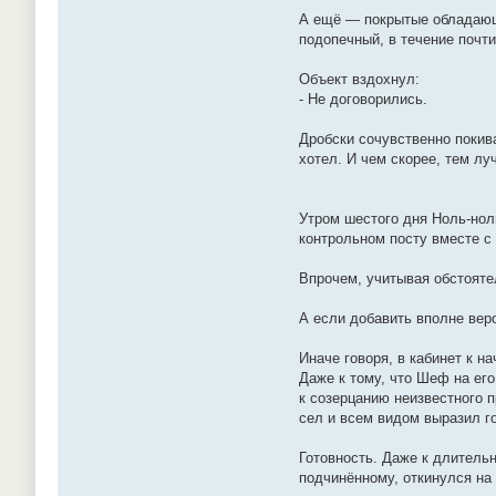
А ещё — покрытые обладающе
подопечный, в течение почт
Объект вздохнул:
- Не договорились.
Дробски сочувственно покив
хотел. И чем скорее, тем лу
Утром шестого дня Ноль-нол
контрольном посту вместе с
Впрочем, учитывая обстоят
А если добавить вполне ве
Иначе говоря, в кабинет к н
Даже к тому, что Шеф на ег
к созерцанию неизвестного 
сел и всем видом выразил г
Готовность. Даже к длитель
подчинённому, откинулся на 