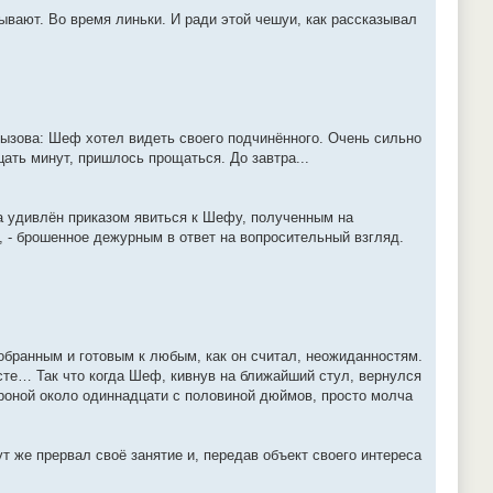
ают. Во время линьки. И ради этой чешуи, как рассказывал
вызова: Шеф хотел видеть своего подчинённого. Очень сильно
цать минут, пришлось прощаться. До завтра...
а удивлён приказом явиться к Шефу, полученным на
, - брошенное дежурным в ответ на вопросительный взгляд.
собранным и готовым к любым, как он считал, неожиданностям.
сте… Так что когда Шеф, кивнув на ближайший стул, вернулся
ороной около одиннадцати с половиной дюймов, просто молча
т же прервал своё занятие и, передав объект своего интереса