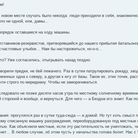
м!
новом месте скучать было некогда: люди приходили в себя, знакомилис
ло ни одной, кхм, дамы...
порядок оставшиеся на ходу машины.
отставников-резервистов, притворявшийся до нашего прибытия батальон
счастливых улыбок… Нам бы насторожиться, но-о-о...
то? Уже согласились, отыгрывать назад поздно.
ворили предки, не бей лежачего. Раз в сутки патрулировать рокаду, за
женных одна к северу, а другая к югу от базы. Такое их, этих точек, р
чти строго по меридиану. Чтобы не заморачиваться.
 следовало не позже десяти часов утра по местному солнечному времени,
стороной и вообще, и вернуться. Для чего — а Бездна его знает. Как п
ания: прогулялся раз в сутки туда-сюда — и домой. Но тут хоть смысл
му списанную машину разграждения, переоборудованную под местные ну
тью. Как объяснили местные, если эту растительность не уничтожать, ч
и нет… В любом случае, об этом пусть у начальства голова болит. Нас с