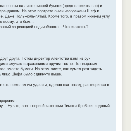
олненным на листе писчей бумаги (предположительно) и
карандашом. На этом портрете были изображены Шеф и
зе. Даже Ноль-ноль-пятый. Кроме того, в правом нижнем углу
по всему, это был…
вший за реакцией подчинённого. - Что скажешь?
уг друга. Потом директор Агентства взял из рук
ющими случаю выражениями вручил гостю. Тот выразил
ал вместо бумаги. На этом листе, как сумел разглядеть
 а лицо Шефа было сдвинуто выше.
гость пожелал им удачи и, сделав шаг назад, растворился в
проронил:
: - Ну что, агент первой категории Тимоти Дробски, кодовый