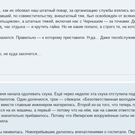
, как их обозвал наш штатный повар, за организацию службы взялись в
авший, по совместительству, внештатный тяж, был освобождён от всяких
ильщиком», а штатных тяжей, включая нас с Чернышом — за точками. Д
, час отдыха — и крутить гайки. Но не какие попало, а строго те, на к
разился. Правильно — к которому приставили. Н-да… Даже техобслужив
о, не куда захочется…
еня начала одолевать скука. Ещё через неделю эта скука отступила по
пилотов. Один долечился, трое — сбежали. «Безответственная молодёж
 вместе главным инженером матерились. Второй из-за того, что теперь 
ся на их машины, а первый — потому что на нём, как на самом ответств
 значительно прибавилось. Потому что Имперские вооружённые силы н
вила.
зы оживилась. Новоприбывшие делились впечатлениями о госпитале. Пе