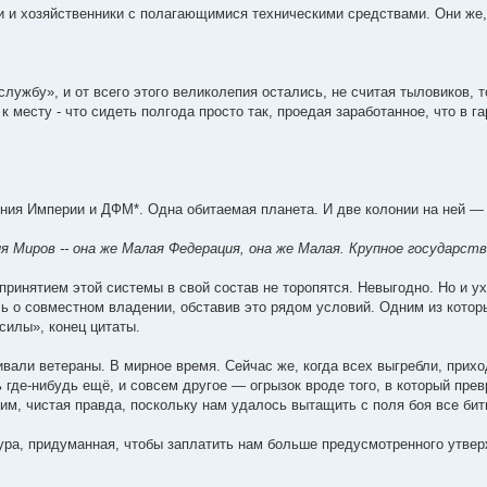
и и хозяйственники с полагающимися техническими средствами. Они же, 
лужбу», и от всего этого великолепия остались, не считая тыловиков, 
 месту - что сидеть полгода просто так, проедая заработанное, что в г
яния Империи и ДФМ*. Одна обитаемая планета. И две колонии на ней —
 Миров -- она же Малая Федерация, она же Малая. Крупное государств
 принятием этой системы в свой состав не торопятся. Невыгодно. Но и у
сь о совместном владении, обставив это рядом условий. Одним из котор
силы», конец цитаты.
вали ветераны. В мирное время. Сейчас же, когда всех выгребли, прихо
 где-нибудь ещё, и совсем другое — огрызок вроде того, в который пр
им, чистая правда, поскольку нам удалось вытащить с поля боя все бит
екура, придуманная, чтобы заплатить нам больше предусмотренного утве