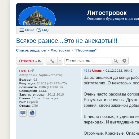
Литостровок
Островок в бушующем море ли
Меню
FAQ
Всякое разное...Это не анекдоты!!!
Список разделов
Мастерская
"Песочница"
Ответить
#241
Uksus
»
01.12.2022, 06:42
Uksus
Автор темы, Администратор
За оставшиеся до конца раб
Возраст:
62
обитателях. О некоторых ос
Репутация:
24902 (+24977/−75)
Лояльность:
1586 (+1586/−0)
Сообщения:
13337
Очень часто рассказы сопро
Зарегистрирован:
20.11.2010
С нами:
15 лет 8 месяцев
Разумных и не очень. Друже
Имя:
Сергей
зрения, своей законной добы
Откуда:
СПб
В числе первых, к удивлени
Отправить личное сообщение
Сайт
переходах. И выглядящие так
Огромные. Красивые. Опас