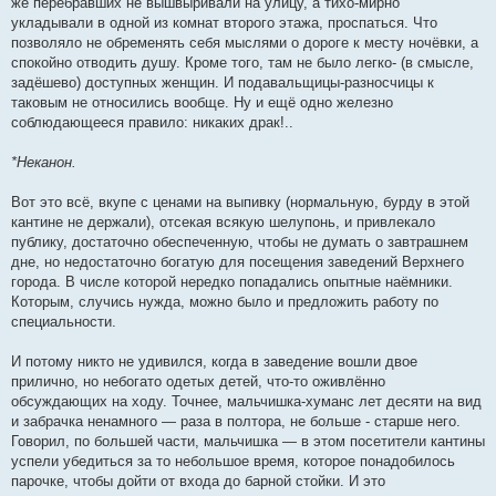
же перебравших не вышвыривали на улицу, а тихо-мирно
укладывали в одной из комнат второго этажа, проспаться. Что
позволяло не обременять себя мыслями о дороге к месту ночёвки, а
спокойно отводить душу. Кроме того, там не было легко- (в смысле,
задёшево) доступных женщин. И подавальщицы-разносчицы к
таковым не относились вообще. Ну и ещё одно железно
соблюдающееся правило: никаких драк!..
*Неканон.
Вот это всё, вкупе с ценами на выпивку (нормальную, бурду в этой
кантине не держали), отсекая всякую шелупонь, и привлекало
публику, достаточно обеспеченную, чтобы не думать о завтрашнем
дне, но недостаточно богатую для посещения заведений Верхнего
города. В числе которой нередко попадались опытные наёмники.
Которым, случись нужда, можно было и предложить работу по
специальности.
И потому никто не удивился, когда в заведение вошли двое
прилично, но небогато одетых детей, что-то оживлённо
обсуждающих на ходу. Точнее, мальчишка-хуманс лет десяти на вид
и забрачка ненамного — раза в полтора, не больше - старше него.
Говорил, по большей части, мальчишка — в этом посетители кантины
успели убедиться за то небольшое время, которое понадобилось
парочке, чтобы дойти от входа до барной стойки. И это