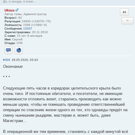
Да, я зануда, я знаю...
Uksus
Ответи
Автор темы, Администратор
Возраст:
62
−
Репутация:
24900 (+24975/−75)
Лояльность:
1586 (+1586/−0)
Сообщения:
13337
Зарегистрирован:
20.11.2010
С нами:
15 лет 8 месяцев
Имя:
Сергей
Откуда:
СПб
Отправить личное сообщение
Сайт
#306
28.05.2026, 03:43
Окончание
* * *
Следующие пять часов в коридорах целительского крыла было
очень тихо. И постоянные обитатели, и посетители, не имеющие
возможности отложить визит, старались производить как можно
меньше шума, чтобы не помешать проведению ответственнейшей
операции по спасению жизни одного из тех, кто однажды придёт на
смену нынешним рыцарям, мастерам и, может быть, даже
Магистрам...
В операционной же тем временем, становясь с каждой минутой всё