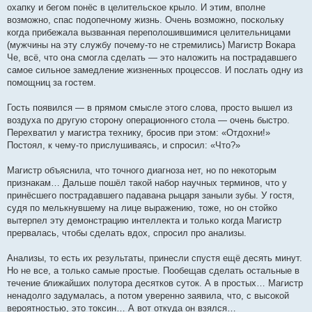
охапку и бегом понёс в целительское крыло. И этим, вполне
возможно, спас подопечному жизнь. Очень возможно, поскольку
когда прибежала вызванная переполошившимися целительницами
(мужчины на эту службу почему-то не стремились) Магистр Вокара
Че, всё, что она смогла сделать — это наложить на пострадавшего
самое сильное замедление жизненных процессов. И послать одну из
помощниц за гостем.
Гость появился — в прямом смысле этого слова, просто вышел из
воздуха по другую сторону операционного стола — очень быстро.
Перехватил у магистра технику, бросив при этом: «Отдохни!»
Постоял, к чему-то прислушиваясь, и спросил: «Что?»
Магистр объяснила, что точного диагноза нет, но по некоторым
признакам… Дальше пошёл такой набор научных терминов, что у
принёсшего пострадавшего падавана рыцаря заныли зубы. У гостя,
судя по мелькнувшему на лице выражению, тоже, но он стойко
вытерпел эту демонстрацию интеллекта и только когда Магистр
прервалась, чтобы сделать вдох, спросил про анализы.
Анализы, то есть их результаты, принесли спустя ещё десять минут.
Но не все, а только самые простые. Пообещав сделать остальные в
течение ближайших полутора десятков суток. А в простых… Магистр
ненадолго задумалась, а потом уверенно заявила, что, с высокой
вероятностью, это токсин… А вот откуда он взялся…