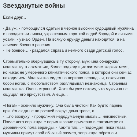
Звезданутые войны
Если друг...
- Да уж, - поморщился одетый в чёрное высокий худощавый мужчина
с породистым лицом, украшенным короткой седой бородой и сивыми
усами, - узнаю Орден. На всякую ерунду деньги находятся, а на
лечение боевого ранения…
- Не боевое… - раздался справа и немного сзади детский голос.
Стремительно обернувшись в ту сторону, мужчина обнаружил
мальчишку в лохмотьях, более подходящих жителям жарких мест,
но никак не умеренного климатического пояса, в котором они сейчас
находились. Мальчишка сидел на перилах веранды и, покачивая
босой ногой, с любопытством разглядывал незнакомца. Странный
мальчишка. Очень странный. Хотя бы уже потому, что мужчина не
ощущал его присутствия. А ещё…
«Нога!» - осенило мужчину. Она была чистой! Как будто парень
пришёл сюда не по росшей вокруг дома траве, а…
- ...по воздуху, - продолжил недодуманную мысль… неизвестный.
После чего спрыгнул с перил и завис примерно в сантиметре от
деревянного пола веранды. - Как-то так… - подождал, пока глаза
мужчины примут свой обычный размер, запрыгнул обратно и