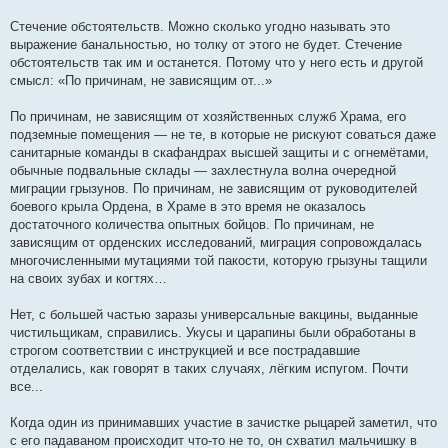
Стечение обстоятельств. Можно сколько угодно называть это
выражение банальностью, но толку от этого не будет. Стечение
обстоятельств так им и останется. Потому что у него есть и другой
смысл: «По причинам, не зависящим от...»
По причинам, не зависящим от хозяйственных служб Храма, его
подземные помещения — не те, в которые не рискуют соваться даже
санитарные команды в скафандрах высшей защиты и с огнемётами,
обычные подвальные склады — захлестнула волна очередной
миграции грызунов. По причинам, не зависящим от руководителей
боевого крыла Ордена, в Храме в это время не оказалось
достаточного количества опытных бойцов. По причинам, не
зависящим от орденских исследований, миграция сопровождалась
многочисленными мутациями той пакости, которую грызуны тащили
на своих зубах и когтях…
Нет, с большей частью заразы универсальные вакцины, выданные
чистильщикам, справились. Укусы и царапины были обработаны в
строгом соответствии с инструкцией и все пострадавшие
отделались, как говорят в таких случаях, лёгким испугом. Почти
все...
Когда один из принимавших участие в зачистке рыцарей заметил, что
с его падаваном происходит что-то не то, он схватил мальчишку в