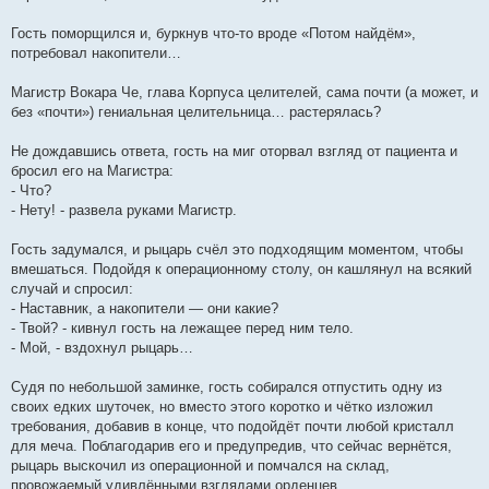
Гость поморщился и, буркнув что-то вроде «Потом найдём»,
потребовал накопители…
Магистр Вокара Че, глава Корпуса целителей, сама почти (а может, и
без «почти») гениальная целительница… растерялась?
Не дождавшись ответа, гость на миг оторвал взгляд от пациента и
бросил его на Магистра:
- Что?
- Нету! - развела руками Магистр.
Гость задумался, и рыцарь счёл это подходящим моментом, чтобы
вмешаться. Подойдя к операционному столу, он кашлянул на всякий
случай и спросил:
- Наставник, а накопители — они какие?
- Твой? - кивнул гость на лежащее перед ним тело.
- Мой, - вздохнул рыцарь…
Судя по небольшой заминке, гость собирался отпустить одну из
своих едких шуточек, но вместо этого коротко и чётко изложил
требования, добавив в конце, что подойдёт почти любой кристалл
для меча. Поблагодарив его и предупредив, что сейчас вернётся,
рыцарь выскочил из операционной и помчался на склад,
провожаемый удивлёнными взглядами орденцев.