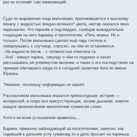
раз не осознаёт сам намекающий…
Судя по выражению лица мальчишки, приложившегося к высокому
бокалу с жидкостью бледно-зелёного* цвета, нектар оказался явно
перехвален. Что паренёк и подтвердил, сообщив выжидательно
глядящим на него бармену и посетителям: «Пить можно. Но и
только». Потом мальчишка сделал ещё пару глотков и,
повернувшись к спутнице, спросил, на чём он остановился.
- На жадности богов, - с готовностью ответила та.
- Ага! - кивнул парень, секунду о чём-то подумал и начал
рассказывать об упомянутом явлении, а также о его последствиях на
примере обитавшего когда-то в соседней галактике бога по имени
Юужань.
*Неканон, поскольку информации не нашёл.
Рассказчиком мальчишка оказался превосходным, история —
интересной, и скоро все присутствующие, затаив дыхание, ловили
каждое произнесённое малолетним хумансом слово.
Хотя и не всем услышанное нравилось…
Бармен, привычно наблюдающий за посетителями, заметил, как
сидевший в дальнем углу гуманоид то и дело бросает на паренька