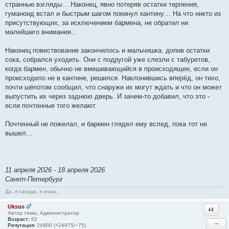
странные взгляды… Наконец, явно потеряв остатки терпения,
гуманоид встал и быстрым шагом покинул кантину… На что никто из
присутствующих, за исключением бармена, не обратил ни
малейшего внимания...
Наконец повествование закончилось и мальчишка, допив остатки
сока, собрался уходить. Они с подругой уже слезли с табуретов,
когда бармен, обычно не вмешивающийся в происходящее, если он
происходило не в кантине, решился. Наклонившись вперёд, он тихо,
почти шёпотом сообщил, что снаружи их могут ждать и что он может
выпустить их через заднюю дверь. И зачем-то добавил, что это -
если почтенные того желают.
Почтенный не пожелал, и бармен глядел ему вслед, пока тот не
вышел...
11 апреля 2026 - 18 апреля 2026
Санкт-Петербург
Да, я зануда, я знаю...
Uksus
Ответи
Автор темы, Администратор
Возраст:
62
−
Репутация:
24900 (+24975/−75)