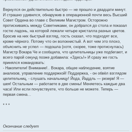
Вернулся он действительно быстро — не прошло и двадцати минут.
И страшно удивился, обнаружив в операционной почти весь Высший
Совет Ордена во главе с Великим Магистром. Осторожно
протискиваясь между Советниками, он добрался до стола и показал
гостю ладонь, на которой лежали четыре кристалла разных цветов.
Бросив на них быстрый взгляд, гость сказал, что подходят все,
кроме чёрного. Потому что он волокнистый. А вот чем это плохо,
объяснить не успел — подошла (хотя, скорее, тоже протиснулась)
Магистр Вокара Че и сообщила, что целительницы уже подбегают, и
всего парой секунд позже добавила: «Здесь!» И сразу же гость
принялся командовать:
- Накопители! Внимание!.. Вокара, общее наблюдение, взятие
анализов, управление поддержкой! Поддержка, - он обвёл взглядом
целительниц, - слушать начальницу! Йода, Йаддль — резерв! Я —
шея! Остальным — работаете в две смены! Меняетесь каждые два
часа! Или если почувствуете, что больше не можете. Теперь —
первая смена…
* * *
Окончание следует