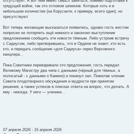
отсутствует. А вот чем имеет смысл заняться, помимо подготовки к
грядущей войне, так это отловом шпионов. Которые хоть и в
небольшом количестве (на Корусанте, к примеру, всего один), но
присутствуют.
Вот теперь желающие высказаться появились, однако гость жестом
попросил их потерпеть ещё немного и закончил выступление
предложением сообщить эти новости тёмным. Либо устроив встречу
с Сидиусом, либо притворившись, что в Ордене не знают, кто есть
кто, и передать сообщение «для Сидиуса» через Верховного
канцлера...
Пока Советники переваривали это предложения, гость передал
Великому Магистру два чипа с данными (чёрный для тёмных, а
полосатый - с данными о Камино) и покинул зал. Пожелав членам
Совета плодотворного обсуждения и мудрости при принятии
решения, а также успехов в поисках ответа на вопрос, что делать. А
ему - некогда. У него — ученики...
07 апреля 2026 - 15 апреля 2026