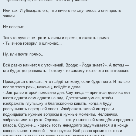
Или так. И убеждать его, что ничего не случилось и они просто
зашли…
Не поверит.
Так что лучше не тратить силы и время, а сказать прямо:
- Ты вчера говорил о шпионах…
Ну, или почти прямо…
Всё равно начнётся с уточнений. Вроде: «Йода знает?». А потом —
кто будет допрашивать. Потому что самому гостю это не интересно.
Приходится отвечать, что найдётся кому, если будет кого. И только
после этого речь, наконец, пойдёт о деле:
- Завтра во второй половине дня. Спутница — приятная девочка лет
шестнадцати-семнадцати на вид. Достаточно умная, чтобы
изображать глупышку и благосклонно кивать, когда я буду
распушивать перед ней хвост. Изображать живой интерес и
подкидывать нужные вопросы в нужные моменты. Человечка,
забрачка или тогрута. Одежда — как у нынешней молодёжи среднего
класса. Оружие… - здесь гость ненадолго задумывается и в конце
концов качает головой: - Без оружия. Всё равно кроме шестов и