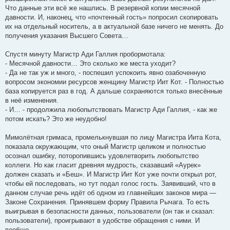
Что данные эти всё же нашлись. В резервной копии месячной
давности. И, наконец, что «почтенный гость» попросил скопировать
их на отдельный носитель, а в актуальной базе ничего не менять. До
получения указания Высшего Совета…
Спустя минуту Магистр Ади Галлия пробормотала:
- Месячной давности… Это сколько же места уходит?
- Да не так уж и много, - поспешил успокоить явно озабоченную
вопросом экономии ресурсов женщину Магистр Иит Кот. - Полностью
база копируется раз в год. А дальше сохраняются только внесённые
в неё изменения.
- И… - продолжила любопытствовать Магистр Ади Галлия, - как же
потом искать? Это же неудобно!
Мимолётная гримаса, промелькнувшая по лицу Магистра Иита Кота,
показала окружающим, что оный Магистр целиком и полностью
осознал ошибку, поторопившись удовлетворить любопытство
коллеги. Но как гласит древняя мудрость, сказавший «Аурек»
должен сказать и «Беш». И Магистр Иит Кот уже почти открыл рот,
чтобы ей последовать, но тут подал голос гость. Заявивший, что в
данном случае речь идёт об одном из главнейших законов мира —
Законе Сохранения. Принявшем форму Правила Рычага. То есть
выигрывая в безопасности данных, пользователи (он так и сказал:
пользователи), проигрывают в удобстве обращения с ними. И
вообще…