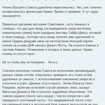
Члены Высшего Совета удивлённо переглянулись. Нет, они, конечно
интересовались финансами Храма. Время от времени. А тут вдруг
оказывается…
Правильно расценив молчание Советников, гость хмыкнул и
сообщил, что два дня назад эти выведенные средства (очень
немаленькая сумма) были переданы мастеру Сайфо-Диасу, который,
в свою очередь, полтора часа назад оплатил ими сделанный от
имени Ордена джедаев заказ на изготовление большой партии
клонов на основе ДНК некоего Джанго Фетта. На планете Камино в
системе Камино. Упоминание о которых в базах данных Храма
почему-то отсутствует…
Не то чтобы ему не поверили… Но-о-о…
Сначала несколько членов Совета во исполнение рекомендаций,
данных самим гостем, попытались проверить его слова путём
удалённых (в смысле, с использованием комлинков) запросов и
получили в ответ «Данные отсутствуют». Затем Магистр Оппо
Ранцизис, включив на всякий случай громкую связь, вызвал
Магистра Джокасту Ню и получил подробные объяснения. Что
совсем недавно (около часа назад) с тем же вопросом к ней
обращался «почтенный гость». Что предпринятый после этого
расширенный поиск в актуальной базе данных результатов не дал.