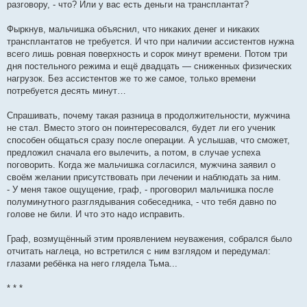
разговору, - что? Или у вас есть деньги на трансплантат?
Фыркнув, мальчишка объяснил, что никаких денег и никаких
трансплантатов не требуется. И что при наличии ассистентов нужна
всего лишь ровная поверхность и сорок минут времени. Потом три
дня постельного режима и ещё двадцать — сниженных физических
нагрузок. Без ассистентов же то же самое, только времени
потребуется десять минут…
Спрашивать, почему такая разница в продолжительности, мужчина
не стал. Вместо этого он поинтересовался, будет ли его ученик
способен общаться сразу после операции. А услышав, что сможет,
предложил сначала его вылечить, а потом, в случае успеха
поговорить. Когда же мальчишка согласился, мужчина заявил о
своём желании присутствовать при лечении и наблюдать за ним.
- У меня такое ощущение, граф, - проговорил мальчишка после
полуминутного разглядывания собеседника, - что тебя давно по
голове не били. И что это надо исправить.
Граф, возмущённый этим проявлением неуважения, собрался было
отчитать наглеца, но встретился с ним взглядом и передумал:
глазами ребёнка на него глядела Тьма...
* * *