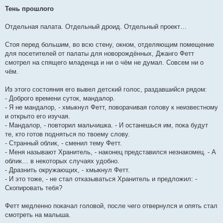
Тень прошлого
Отдельная палата. Отдельный дроид. Отдельный проект…
Стоя перед большим, во всю стену, окном, отделяющим помещение
для посетителей от палаты для новорождённых, Джанго Фетт
смотрел на спящего младенца и ни о чём не думал. Совсем ни о
чём.
Из этого состояния его вывел детский голос, раздавшийся рядом:
- Доброго времени суток, мандалор.
- Я не мандалор, - хмыкнул Фетт, поворачивая голову к неизвестному
и открыто его изучая.
- Мандалор, - повторил мальчишка. - И останешься им, пока будут
те, кто готов подняться по твоему слову.
- Странный облик, - сменил тему Фетт.
- Меня называют Хранитель, - наконец представился незнакомец. - А
облик… в некоторых случаях удобно.
- Дразнить окружающих, - хмыкнул Фетт.
- И это тоже, - не стал отказываться Хранитель и предложил: -
Скопировать тебя?
Фетт медленно покачал головой, после чего отвернулся и опять стал
смотреть на малыша.