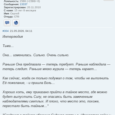
Лояльность:
1586 (+1586/−0)
Сообщения:
13337
Зарегистрирован:
20.11.2010
С нами:
15 лет 8 месяцев
Имя:
Сергей
Откуда:
СПб
Отправить личное сообщение
Сайт
#304
21.05.2026, 04:11
Интерлюдия
Тьма…
Она… изменилась. Сильно. Очень сильно.
Раньше Она предлагала — теперь требует. Раньше наблюдала —
теперь следит. Раньше мягко журила — теперь карает…
Как сейчас, когда он только подумал о том, чтобы не выполнить
Её пожелание, - и пришла Боль…
Хорошо хоть, ему приказано прийти в тайное место, где можно
будет выпустить Силу, не опасаясь быть замеченным
наблюдателями светлых. И плохо, что место это, похоже,
перестало быть тайным…*