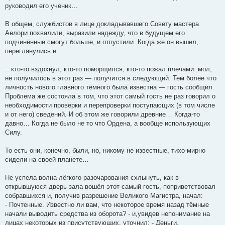
руководил его ученик…
В общем, службистов в лице докладывавшего Совету мастера
Аелори похвалили, выразили надежду, что в будущем его
подчинённые смогут больше, и отпустили. Когда же он вышел,
переглянулись и…
...кто-то вздохнул, кто-то поморщился, кто-то пожал плечами: мол,
не получилось в этот раз — получится в следующий. Тем более что
личность нового главного тёмного была известна — гость сообщил.
Проблема же состояла в том, что этот самый гость не раз говорил о
необходимости проверки и перепроверки поступающих (в том числе
и от него) сведений. И об этом же говорили древние… Когда-то
давно… Когда не было не то что Ордена, а вообще использующих
Силу.
То есть они, конечно, были, но, никому не известные, тихо-мирно
сидели на своей планете…
Не успела волна лёгкого разочарования схлынуть, как в
открывшуюся дверь зала вошёл этот самый гость, поприветствовал
собравшихся и, получив разрешение Великого Магистра, начал:
- Почтенные. Известно ли вам, что некоторое время назад тёмные
начали выводить средства из оборота? - и,увидев непонимание на
лицах некоторых из присутствующих, уточнил: - Деньги.