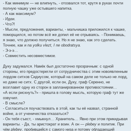
- Как минимум — не влипнуть, - отозвался тот, крутя в руках почти
полную чашку уже остывшего напитка.
- А как максимум?
- Идеи.
- Что?!
- Мысли, предложения, варианты, - мальчишка приложился к чашке,
поморщился, но потом всё же допил её не отрываясь. - Понимаешь,
я знаю, что должно получиться. Но я не знаю, как это сделать.
Точнее, как и
na yolku vlezt, I ne obodratsya.
- Э-э-э…
- Совместить несовместимое.
Дуку задумался. Намёк был достаточно прозрачным: с одной
стороны, его предостерегли от сотрудничества с этим новоявленным
лордом ситхов Сидиусом, который на самом деле не только не лорд,
но даже не ситх. С другой, если он, Дуку, граф Серенно, не
возглавит одну из сторон в запланированном противостоянии…
«А если рискнуть?» - пришла в голову мысль, которую граф тут же
озвучил.
- В смысле?
- Согласиться поучаствовать в этой, как ты её назвал, странной
войне, а от ученичества отказаться?
- Он тебя съест, - хмыкнул… Хранитель… Явно при этом прикидывая
варианты. - Да, ты аристократ и воин. А он —
plebey
и политик. При
чём
plebey
, пробившийся с самого низа и потому обладающий