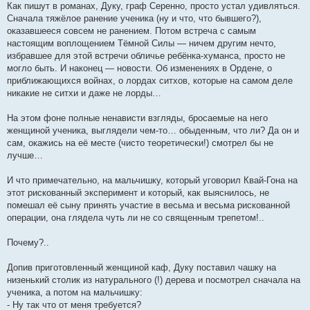
Как пишут в романах, Дуку, граф Серенно, просто устал удивляться.
Сначала тяжёлое ранение ученика (ну и что, что бывшего?),
оказавшееся совсем не ранением. Потом встреча с самым
настоящим воплощением Тёмной Силы — ничем другим нечто,
избравшее для этой встречи обличье ребёнка-хуманса, просто не
могло быть. И наконец — новости. Об изменениях в Ордене, о
приближающихся войнах, о лордах ситхов, которые на самом деле
никакие не ситхи и даже не лорды…
На этом фоне полные ненависти взгляды, бросаемые на него
женщиной ученика, выглядели чем-то… обыденным, что ли? Да он и
сам, окажись на её месте (чисто теоретически!) смотрел бы не
лучше…
И что примечательно, на мальчишку, который уговорил Квай-Гона на
этот рискованный эксперимент и который, как выяснилось, не
помешал её сыну принять участие в весьма и весьма рискованной
операции, она глядела чуть ли не со священным трепетом!..
Почему?..
Допив приготовленный женщиной каф, Дуку поставил чашку на
низенький столик из натурального (!) дерева и посмотрел сначала на
ученика, а потом на мальчишку:
- Ну так что от меня требуется?