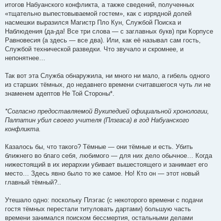
итогов Набуанского конфликта, а также сведений, полученных
«тщательно выпестовываемой гостем», как с изрядной долей
насмешки выразился Магистр Пло Кун, Службой Поиска и
Наблюдения (да-да! Все три слова — с заглавных букв) при Корпусе
Равновесия (а здесь — все два). Или, как её называл сам гость,
Службой технической разведки. Что звучало и скромнее, и
непонятнее…
Так вот эта Служба обнаружила, ни много ни мало, а гибель одного
из старших тёмных, до недавнего времени считавшегося чуть ли не
знаменем адептов Не Той Стороны*.
*Согласно предоставляемой Вукипедией официальной хронологии,
Палпатин убил своего учителя (Плэгаса) в год Набуанского
конфликта.
Казалось бы, что такого? Тёмные — они тёмные и есть. Убить
ближнего во благо себя, любимого — для них дело обычное… Когда
нижестоящий в их иерархии убивает вышестоящего и занимает его
место… Здесь явно было то же самое. Но! Кто он — этот новый
главный тёмный?..
Утешало одно: поскольку Плэгас (с некоторого времени с подачи
гостя тёмных перестали титуловать дартами) большую часть
времени занимался поиском бессмертия, остальными делами