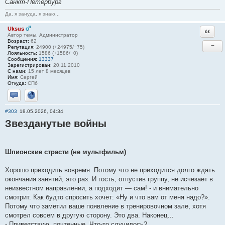
Санкт-Петербург
Да, я зануда, я знаю...
Uksus
Ответи
Автор темы, Администратор
Возраст:
62
−
Репутация:
24900 (+24975/−75)
Лояльность:
1586 (+1586/−0)
Сообщения:
13337
Зарегистрирован:
20.11.2010
С нами:
15 лет 8 месяцев
Имя:
Сергей
Откуда:
СПб
Отправить личное сообщение
Сайт
#303
18.05.2026, 04:34
Звезданутые войны
Шпионские страсти (не мультфильм)
Хорошо приходить вовремя. Потому что не приходится долго ждать
окончания занятий, это раз. И гость, отпустив группу, не исчезает в
неизвестном направлении, а подходит — сам! - и внимательно
смотрит. Как будто спросить хочет: «Ну и что вам от меня надо?».
Потому что заметил ваше появление в тренировочном зале, хотя
смотрел совсем в другую сторону. Это два. Наконец…
- Приветствую, почтенные. Что-то случилось?