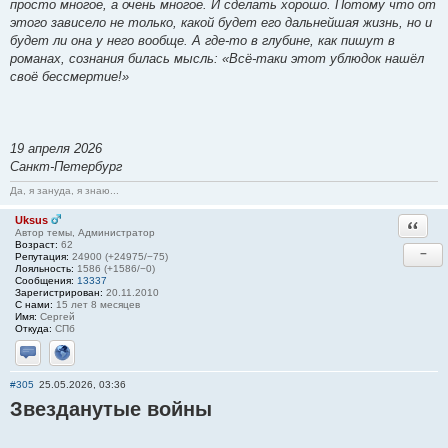
просто многое, а очень многое. И сделать хорошо. Потому что от
этого зависело не только, какой будет его дальнейшая жизнь, но и
будет ли она у него вообще. А где-то в глубине, как пишут в
романах, сознания билась мысль: «Всё-таки этот ублюдок нашёл
своё бессмертие!»
19 апреля 2026
Санкт-Петербург
Да, я зануда, я знаю...
Uksus
Ответи
Автор темы, Администратор
Возраст:
62
−
Репутация:
24900 (+24975/−75)
Лояльность:
1586 (+1586/−0)
Сообщения:
13337
Зарегистрирован:
20.11.2010
С нами:
15 лет 8 месяцев
Имя:
Сергей
Откуда:
СПб
Отправить личное сообщение
Сайт
#305
25.05.2026, 03:36
Звезданутые войны