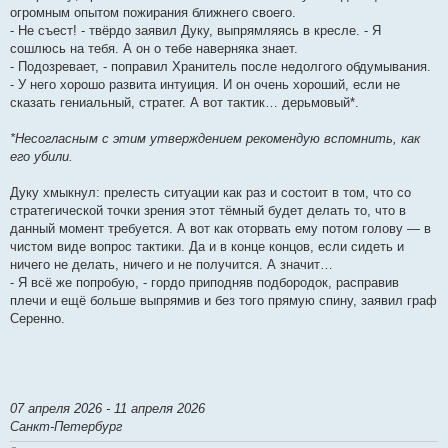
огромным опытом пожирания ближнего своего.
- Не съест! - твёрдо заявил Дуку, выпрямляясь в кресле. - Я
сошлюсь на тебя. А он о тебе наверняка знает.
- Подозревает, - поправил Хранитель после недолгого обдумывания.
- У него хорошо развита интуиция. И он очень хороший, если не
сказать гениальный, стратег. А вот тактик… дерьмовый*.
*Несогласным с этим утверждением рекомендую вспомнить, как
его убили.
Дуку хмыкнул: прелесть ситуации как раз и состоит в том, что со
стратегической точки зрения этот тёмный будет делать то, что в
данный момент требуется. А вот как оторвать ему потом голову — в
чистом виде вопрос тактики. Да и в конце концов, если сидеть и
ничего не делать, ничего и не получится. А значит…
- Я всё же попробую, - гордо приподняв подбородок, расправив
плечи и ещё больше выпрямив и без того прямую спину, заявил граф
Серенно.
07 апреля 2026 - 11 апреля 2026
Санкт-Петербург