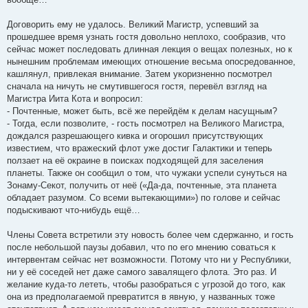
Договорить ему не удалось. Великий Магистр, успевший за
прошедшее время узнать гостя довольно неплохо, сообразив, что
сейчас может последовать длинная лекция о вещах полезных, но к
нынешним проблемам имеющих отношение весьма опосредованное,
кашлянул, привлекая внимание. Затем укоризненно посмотрел
сначала на ничуть не смутившегося гостя, перевёл взгляд на
Магистра Иита Кота и вопросил:
- Почтенные, может быть, всё же перейдём к делам насущным?
- Тогда, если позволите, - гость посмотрел на Великого Магистра,
дождался разрешающего кивка и огорошил присутствующих
известием, что вражеский флот уже достиг Галактики и теперь
ползает на её окраине в поисках подходящей для заселения
планеты. Также он сообщил о том, что чужаки успели сунуться на
Зонаму-Секот, получить от неё («Да-да, почтенные, эта планета
обладает разумом. Со всеми вытекающими») по голове и сейчас
подыскивают что-нибудь ещё…
Члены Совета встретили эту новость более чем сдержанно, и гость
после небольшой паузы добавил, что по его мнению соваться к
интервентам сейчас нет возможности. Потому что ни у Республики,
ни у её соседей нет даже самого завалящего флота. Это раз. И
желание куда-то лететь, чтобы разобраться с угрозой до того, как
она из предполагаемой превратится в явную, у названных тоже