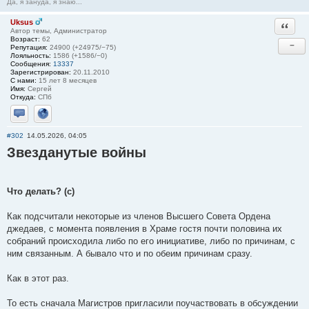
Да, я зануда, я знаю...
Uksus
Ответи
Автор темы, Администратор
Возраст:
62
−
Репутация:
24900 (+24975/−75)
Лояльность:
1586 (+1586/−0)
Сообщения:
13337
Зарегистрирован:
20.11.2010
С нами:
15 лет 8 месяцев
Имя:
Сергей
Откуда:
СПб
Отправить личное сообщение
Сайт
#302
14.05.2026, 04:05
Звезданутые войны
Что делать? (с)
Как подсчитали некоторые из членов Высшего Совета Ордена
джедаев, с момента появления в Храме гостя почти половина их
собраний происходила либо по его инициативе, либо по причинам, с
ним связанным. А бывало что и по обеим причинам сразу.
Как в этот раз.
То есть сначала Магистров пригласили поучаствовать в обсуждении