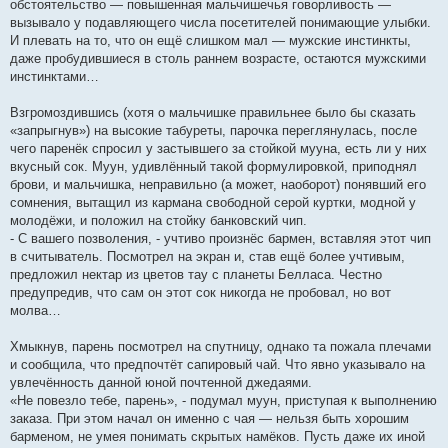
обстоятельство — повышенная мальчишечья говорливость —
вызывало у подавляющего числа посетителей понимающие улыбки.
И плевать на то, что он ещё слишком мал — мужские инстинкты,
даже пробудившиеся в столь раннем возрасте, остаются мужскими
инстинктами…
Взгромоздившись (хотя о мальчишке правильнее было бы сказать
«запрыгнув») на высокие табуреты, парочка переглянулась, после
чего паренёк спросил у застывшего за стойкой мууна, есть ли у них
вкусный сок. Муун, удивлённый такой формулировкой, приподнял
брови, и мальчишка, неправильно (а может, наоборот) понявший его
сомнения, вытащил из кармана свободной серой куртки, модной у
молодёжи, и положил на стойку банковский чип.
- С вашего позволения, - учтиво произнёс бармен, вставляя этот чип
в считыватель. Посмотрел на экран и, став ещё более учтивым,
предложил нектар из цветов тау с планеты Белласа. Честно
предупредив, что сам он этот сок никогда не пробовал, но вот
молва…
Хмыкнув, парень посмотрел на спутницу, однако та пожала плечами
и сообщила, что предпочтёт сапировый чай. Что явно указывало на
увлечённость данной юной почтенной джедаями.
«Не повезло тебе, парень», - подумал муун, приступая к выполнению
заказа. При этом начал он именно с чая — нельзя быть хорошим
барменом, не умея понимать скрытых намёков. Пусть даже их иной