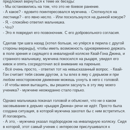
предложил вернуться к теме их беседы:
- Мы остановились на том, что это не боевое ранение.
- А какое? - ядовито поинтересовался мужчина. - Споткнулся на
лестнице? - его явно несло. - Или поскользнулся на дынной кожуре?
- Я, - спокойно ответил мальчишка.
- Что?
- Это я повредил его позвоночник. С его добровольного согласия.
Сделав три шага назад (хотел больше, но упёрся в перила с другой
стороны веранды), чтобы иметь возможность одновременно держать
в поле зрения и сидящего в инвалидной коляске Квай-Гона Джина, и
странного мальчишку, мужчина покосился на рыцаря, увидел его
кивок и опять сосредоточил всё внимание на пареньке.
- Всё очень просто, - ответил тот на невысказанный вопрос. - Квай-
Гон считает тебя своим другом, а ты влез в яму с дерьмом и при
любом неосторожном движении можешь ухнуть в него с головой.
- И чтобы меня вытащить, вы решили засунуть в эту яму моего
ученика? - мужчине неожиданно стало горько.
Однако мальчишка покачал головой и объяснил, что ни о каком
засовывании в дерьмо «рыцаря Джина» речи не идёт. Просто была
создана ситуация, в которой мужчина захотел бы с ним встретиться.
И поговорить.
- А это, - мужчина указал подбородком на инвалидную коляску. Сидя
в которой, этот самый ученик с интересом прислушивался к