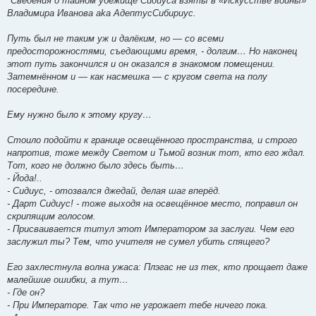
*Сведения о тайном убежище Сидиуса взяты в «Искусстве войны»
Владимира Иванова aka АдептусСибириус.
Путь был не таким уж и далёким, но — со всеми
предосторожностями, съедающими время, - долгим… Но наконец
этот путь закончился и он оказался в знакомом помещении.
Затемнённом и — как насмешка — с кругом света на полу
посередине.
Ему нужно было к этому кругу…
Стоило подойти к границе освещённого пространства, и строго
напротив, тоже между Светом и Тьмой возник тот, кто его ждал.
Тот, кого не должно было здесь быть…
- Йода!..
- Сидиус, - отозвался джедай, делая шаг вперёд.
- Дарт Сидиус! - тоже выходя на освещённое место, поправил он
скрипящим голосом.
- Присваивается титул этот Императором за заслуги. Чем его
заслужил ты? Тем, что учителя не сумел убить спящего?
Его захлестнула волна ужаса: Плэгас не из тех, кто прощает даже
малейшие ошибки, а тут…
- Где он?
- При Императоре. Так что не угрожает тебе ничего пока.