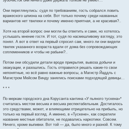
зубочисток они ничего даже держать толком не умеют…
Они переглянулись: судя по требованиям, гость собрался ловить
вражеского шпиона на себя. Вот только почему среди названных
вариантов нет твилеки и почему именно приятная, а не красивая?..
Хотя на второй вопрос они могли бы ответить и сами, но хотелось
услышать мнение гостя. И тот, судя по насмешливому взгляду, это
понял. А вот в ответ на первый спросил сам, много ли они видели
твилек указанного возраста вдали от дома без сопровождающих
соплеменников и чтобы не рабыни?..
Потом они обсудили детали вроде прикрытия, вывоза добычи и
эвакуации, и разошлись. Гость отправился решать какие-то свои
непонятные, но всё равно важные вопросы, а Магистр Йаддль с
Магистром Мейсом Винду занялись поисками подходящей девицы…
* * *
По меркам городского дна Корусанта кантина «У пьяного тускена»*
считалась местом весьма и весьма респектабельным. Достигалось
это средствами, может, и влияющими отрицательно на прибыль, но
только на первый взгляд. А именно, в «Тускене», как сократили
название местные обитатели, не подавались наркотики. Совсем.
Ничего, кроме выпивки. Вот той — да, было много и разной. К тому