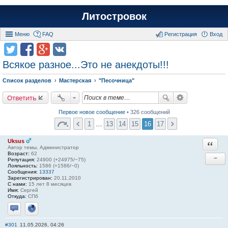
Литостровок
Меню
FAQ
Регистрация
Вход
Всякое разное...Это не анекдоты!!!
Список разделов
Мастерская
"Песочница"
Ответить
Первое новое сообщение
• 326 сообщений
1
…
13
14
15
16
17
Uksus
Ответи
Автор темы, Администратор
Возраст:
62
−
Репутация:
24900 (+24975/−75)
Лояльность:
1586 (+1586/−0)
Сообщения:
13337
Зарегистрирован:
20.11.2010
С нами:
15 лет 8 месяцев
Имя:
Сергей
Откуда:
СПб
Отправить личное сообщение
Сайт
#301
11.05.2026, 04:26