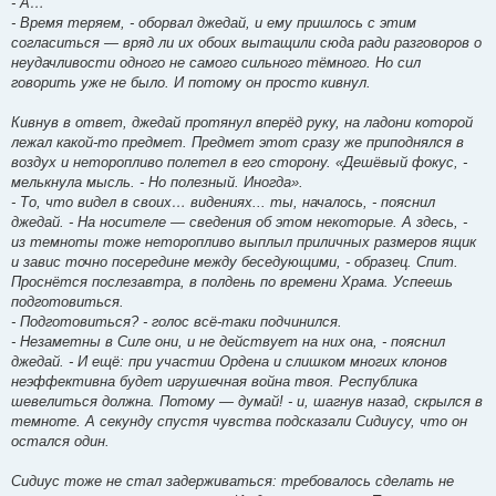
- А…
- Время теряем, - оборвал джедай, и ему пришлось с этим
согласиться — вряд ли их обоих вытащили сюда ради разговоров о
неудачливости одного не самого сильного тёмного. Но сил
говорить уже не было. И потому он просто кивнул.
Кивнув в ответ, джедай протянул вперёд руку, на ладони которой
лежал какой-то предмет. Предмет этот сразу же приподнялся в
воздух и неторопливо полетел в его сторону. «Дешёвый фокус, -
мелькнула мысль. - Но полезный. Иногда».
- То, что видел в своих… видениях... ты, началось, - пояснил
джедай. - На носителе — сведения об этом некоторые. А здесь, -
из темноты тоже неторопливо выплыл приличных размеров ящик
и завис точно посередине между беседующими, - образец. Спит.
Проснётся послезавтра, в полдень по времени Храма. Успеешь
подготовиться.
- Подготовиться? - голос всё-таки подчинился.
- Незаметны в Силе они, и не действует на них она, - пояснил
джедай. - И ещё: при участии Ордена и слишком многих клонов
неэффективна будет игрушечная война твоя. Республика
шевелиться должна. Потому — думай! - и, шагнув назад, скрылся в
темноте. А секунду спустя чувства подсказали Сидиусу, что он
остался один.
Сидиус тоже не стал задерживаться: требовалось сделать не