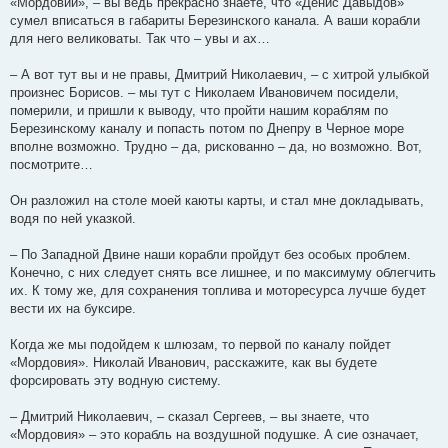
«Мордовии», – вы ведь прекрасно знаете, что «Денис Давыдов»
сумел вписаться в габариты Березинского канала. А ваши корабли
для него великоваты. Так что – увы и ах…
– А вот тут вы и не правы, Дмитрий Николаевич, – с хитрой улыбкой
произнес Борисов. – мы тут с Николаем Ивановичем посидели,
померили, и пришли к выводу, что пройти нашим кораблям по
Березинскому каналу и попасть потом по Днепру в Черное море
вполне возможно. Трудно – да, рискованно – да, но возможно. Вот,
посмотрите…
Он разложил на столе моей каюты карты, и стал мне докладывать,
водя по ней указкой.
– По Западной Двине наши корабли пройдут без особых проблем.
Конечно, с них следует снять все лишнее, и по максимуму облегчить
их. К тому же, для сохранения топлива и моторесурса лучше будет
вести их на буксире.
Когда же мы подойдем к шлюзам, то первой по каналу пойдет
«Мордовия». Николай Иванович, расскажите, как вы будете
форсировать эту водную систему.
– Дмитрий Николаевич, – сказал Сергеев, – вы знаете, что
«Мордовия» – это корабль на воздушной подушке. А сие означает,