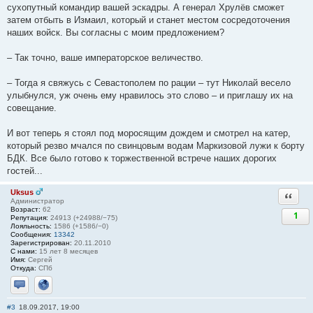
сухопутный командир вашей эскадры. А генерал Хрулёв сможет
затем отбыть в Измаил, который и станет местом сосредоточения
наших войск. Вы согласны с моим предложением?
– Так точно, ваше императорское величество.
– Тогда я свяжусь с Севастополем по рации – тут Николай весело
улыбнулся, уж очень ему нравилось это слово – и приглашу их на
совещание.
И вот теперь я стоял под моросящим дождем и смотрел на катер,
который резво мчался по свинцовым водам Маркизовой лужи к борту
БДК. Все было готово к торжественной встрече наших дорогих
гостей...
Uksus
Ответи
Администратор
Возраст:
62
1
Репутация:
24913 (+24988/−75)
Лояльность:
1586 (+1586/−0)
Сообщения:
13342
Зарегистрирован:
20.11.2010
С нами:
15 лет 8 месяцев
Имя:
Сергей
Откуда:
СПб
Отправить личное сообщение
Сайт
#3
18.09.2017, 19:00