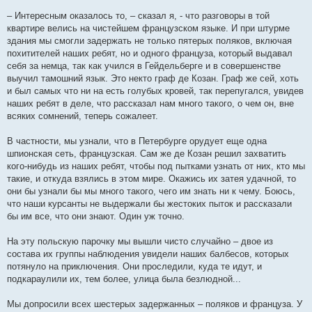
– Интересным оказалось то, – сказал я, - что разговоры в той
квартире велись на чистейшем французском языке. И при штурме
здания мы смогли задержать не только пятерых поляков, включая
похитителей наших ребят, но и одного француза, который выдавал
себя за немца, так как учился в Гейдельберге и в совершенстве
выучил тамошний язык. Это некто граф де Козан. Граф же сей, хоть
и был самых что ни на есть голубых кровей, так перепугался, увидев
наших ребят в деле, что рассказал нам много такого, о чем он, вне
всяких сомнений, теперь сожалеет.
В частности, мы узнали, что в Петербурге орудует еще одна
шпионская сеть, французская. Сам же де Козан решил захватить
кого-нибудь из наших ребят, чтобы под пытками узнать от них, кто мы
такие, и откуда взялись в этом мире. Окажись их затея удачной, то
они бы узнали бы мы много такого, чего им знать ни к чему. Боюсь,
что наши курсанты не выдержали бы жестоких пыток и рассказали
бы им все, что они знают. Один уж точно.
На эту польскую парочку мы вышли чисто случайно – двое из
состава их группы наблюдения увидели наших балбесов, которых
потянуло на приключения. Они проследили, куда те идут, и
подкараулили их, тем более, улица была безлюдной...
Мы допросили всех шестерых задержанных – поляков и француза. У