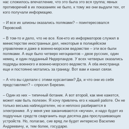
нас сложилось впечатление, что это была это вся группа; явных
противоречий в их показаниях не было, к тому же они выдали тех, от
кого получали информацию.
– И все их шпионы оказались поляками? – поинтересовался
Перовский.
– В том-то и дело, что не все. Кое-кто из информаторов служил в
министерстве иностранных дел, некоторые в полицейском
управлении и даже в военно-морском ведомстве – эти все были
поляками. А еще было четверо негоциантов – двое русских, один
немец, и один подданный Нидерландов. У всех четверых оказались
подряды военного и военно-морского ведомств. А оба иностранца
еще и постоянно мотались за границу. Вот вам и канал связи.
– А что вы сделали с этими курсантами? Да, и что они из себя
представляют? – спросил Березин.
– Один из них – типичный ботаник. А вот второй, как мне кажется,
может нам быть полезен. Я хочу привлечь его к нашей работе. Он не
только весьма наблюдателен, но и неплохо разбирается в
электронике. А у меня уже заканчиваются «жучки», и надо будет из
подручных средств сварганить еще десятка два прослушивающих
устройств. Но, полагаю, сие вряд ли будет интересно Василию
Андреевичу, и, тем более, государю.