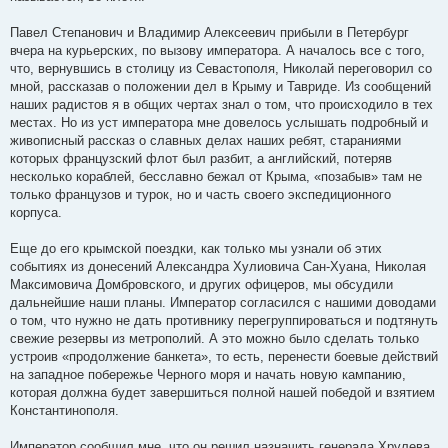
Павел Степанович и Владимир Алексеевич прибыли в Петербург
вчера на курьерских, по вызову императора. А началось все с того,
что, вернувшись в столицу из Севастополя, Николай переговорил со
мной, рассказав о положении дел в Крыму и Тавриде. Из сообщений
наших радистов я в общих чертах знал о том, что происходило в тех
местах. Но из уст императора мне довелось услышать подробный и
живописный рассказ о славных делах наших ребят, стараниями
которых французский флот был разбит, а английский, потеряв
несколько кораблей, бесславно бежал от Крыма, «позабыв» там не
только французов и турок, но и часть своего экспедиционного
корпуса.
Еще до его крымской поездки, как только мы узнали об этих
событиях из донесений Александра Хулиовича Сан-Хуана, Николая
Максимовича Домбровского, и других офицеров, мы обсудили
дальнейшие наши планы. Император согласился с нашими доводами
о том, что нужно не дать противнику перегруппироваться и подтянуть
свежие резервы из метрополий. А это можно было сделать только
устроив «продолжение банкета», то есть, перенести боевые действий
на западное побережье Черного моря и начать новую кампанию,
которая должна будет завершиться полной нашей победой и взятием
Константинополя.
Император сообщил мне, что он решил назначить генерала Хрулева