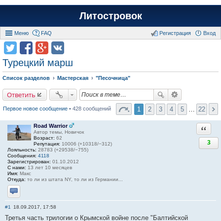
Литостровок
Меню
FAQ
Регистрация
Вход
Турецкий марш
Список разделов
Мастерская
"Песочница"
Ответить
1
2
3
4
5
…
22
Первое новое сообщение
• 428 сообщений
Road Warrior
Ответи
Автор темы, Новичок
Возраст:
62
3
Репутация:
10006 (+10318/−312)
Лояльность:
28783 (+29538/−755)
Сообщения:
4118
Зарегистрирован:
01.10.2012
С нами:
13 лет 10 месяцев
Имя:
Макс
Откуда:
то ли из штата NY, то ли из Германии...
Отправить личное сообщение
#1
18.09.2017, 17:58
Третья часть трилогии о Крымской войне после "Балтийской