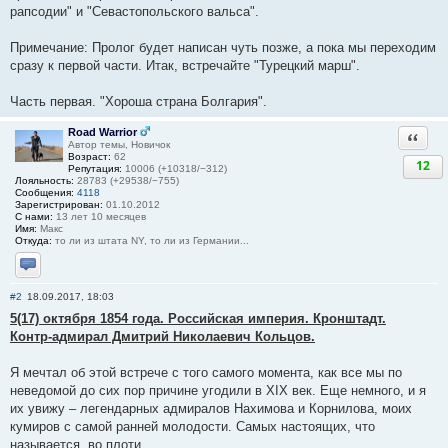
рапсодии" и "Севастопольского вальса".
Примечание: Пролог будет написан чуть позже, а пока мы переходим
сразу к первой части. Итак, встречайте "Турецкий марш".
Часть первая. "Хороша страна Болгария".
Road Warrior
Ответи
Автор темы, Новичок
Возраст:
62
12
Репутация:
10006 (+10318/−312)
Лояльность:
28783 (+29538/−755)
Сообщения:
4118
Зарегистрирован:
01.10.2012
С нами:
13 лет 10 месяцев
Имя:
Макс
Откуда:
то ли из штата NY, то ли из Германии...
Отправить личное сообщение
#2
18.09.2017, 18:03
5(17) октября 1854 года. Российская империя. Кронштадт.
Контр-адмирал Дмитрий Николаевич Кольцов.
Я мечтал об этой встрече с того самого момента, как все мы по
неведомой до сих пор причине угодили в XIX век. Еще немного, и я
их увижу – легендарных адмиралов Нахимова и Корнилова, моих
кумиров с самой ранней молодости. Самых настоящих, что
называется, во плоти.