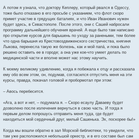
А потом я узнала, что доктору Кеплеру, который рвался в Одессу,
тоже было отказано в его просьбе с указанием, что флот скоро
примет участие в грядущих баталиях, и что Иван Иванович нужен
будет здесь, в Севастополе. После этого, они с Сашей набросали
программу дальнейшего обучения врачей. А еще было там написано
про открытие курсов для барышень по уходу за ранеными, тем более
что одна барышня из Крестовоздвиженского сестричества, княгиня
Лыкова, перенесла такую же болезнь, как и мой папá, и пока было
решено оставить ее в городе; а она уже кое-что умеет делать по
медицинской части и вполне может нас этому научить.
К моему великому удивлению, когда я побежала к отцу и рассказала
ему обо всем этом, он, подумав, согласился отпустить меня на эти
курсы, правда, покачал головой и пробормотал при этом:
– Авось перебесится.
«Ага, а вот и нет, – подумала я. – Скоро есаулу Даваеву будет
дозволено после излечения вернуться в свою часть. И тогда я
первым делом попрошусь отправить меня туда, где будет
находиться мой сердечный друг, милый Сашенька. Эх, поскорее бы!»
Когда мы вошли обратно в зал Морской библиотеки, то увидели, что
там уже расположился небольшой оркестр, и в его составе был сам