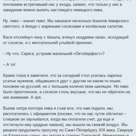
почтением встретивший нас у входа, заявил, что только у них в
заведении можно выпить настоящего немецкого пива.
Ну, пиво – значит пиво. Мы заказали несколько бокалов баварского
светлого, и блюдо с жареными сосисками и колбасным салатом.
Вася отхлебнул пену с бокала, втянул ноздрями запах, исходящий
от сосисок, и с мечтательной улыбкой произнес.
– Ну что, Серега, устроим маленький «Октоберфест»?
– А то!
Краем глаза я заметили, что за соседний стол уселась парочка
усатых мужиков, общавшихся друг с другом на каком-то языке,
похожем на русский, но с большим количеством шипящих. Но пиво
было преотличное, а сосиски столь вкусные, что мы не обратили на
них внимания. А зря.
Выпив литра полтора пива и съев все, что нам подали, мы
расплатились с официантом (похоже, что он нас чуток обсчитал –
слишком он заулыбался, когда мы оплатили счет, да еще и
отстегнули ему щедрые чаевые), мы вышли на свежий воздух. Мы
решили продолжить прогулку по Санкт-Петербургу XIX века. Свернув
на Казанскую улицу, мы пошли в сторону Гороховой. Неожиданно я