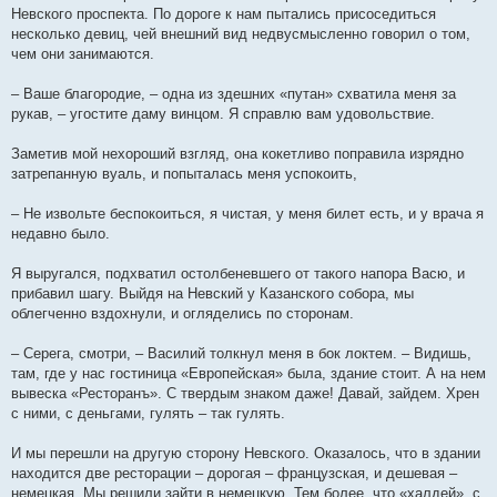
Невского проспекта. По дороге к нам пытались присоседиться
несколько девиц, чей внешний вид недвусмысленно говорил о том,
чем они занимаются.
– Ваше благородие, – одна из здешних «путан» схватила меня за
рукав, – угостите даму винцом. Я справлю вам удовольствие.
Заметив мой нехороший взгляд, она кокетливо поправила изрядно
затрепанную вуаль, и попыталась меня успокоить,
– Не извольте беспокоиться, я чистая, у меня билет есть, и у врача я
недавно было.
Я выругался, подхватил остолбеневшего от такого напора Васю, и
прибавил шагу. Выйдя на Невский у Казанского собора, мы
облегченно вздохнули, и огляделись по сторонам.
– Серега, смотри, – Василий толкнул меня в бок локтем. – Видишь,
там, где у нас гостиница «Европейская» была, здание стоит. А на нем
вывеска «Ресторанъ». С твердым знаком даже! Давай, зайдем. Хрен
с ними, с деньгами, гулять – так гулять.
И мы перешли на другую сторону Невского. Оказалось, что в здании
находится две ресторации – дорогая – французская, и дешевая –
немецкая. Мы решили зайти в немецкую. Тем более, что «халдей», с