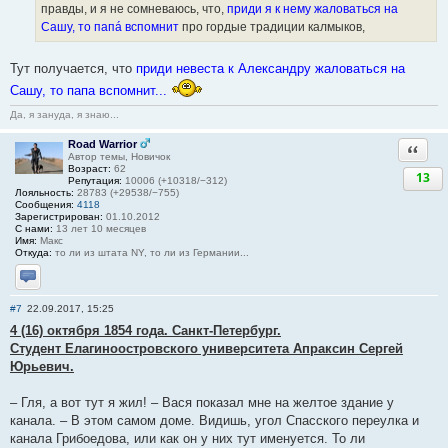
правды, и я не сомневаюсь, что,
приди я к нему жаловаться на
Сашу, то папá вспомнит
про гордые традиции калмыков,
Тут получается, что
приди невеста к Александру жаловаться на
Сашу, то папа вспомнит...
Да, я зануда, я знаю...
Road Warrior
Ответи
Автор темы, Новичок
Возраст:
62
13
Репутация:
10006 (+10318/−312)
Лояльность:
28783 (+29538/−755)
Сообщения:
4118
Зарегистрирован:
01.10.2012
С нами:
13 лет 10 месяцев
Имя:
Макс
Откуда:
то ли из штата NY, то ли из Германии...
Отправить личное сообщение
#7
22.09.2017, 15:25
4 (16) октября 1854 года. Санкт-Петербург.
Студент Елагиноостровского университета Апраксин Сергей
Юрьевич.
– Гля, а вот тут я жил! – Вася показал мне на желтое здание у
канала. – В этом самом доме. Видишь, угол Спасского переулка и
канала Грибоедова, или как он у них тут именуется. То ли