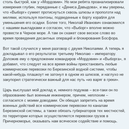
столь быстрой, как у «Мордовии». Но мои ребята проанализировали
измерения глубин, переданные с «Дениса Давыдова», и мы уверены,
что «Выборг» сумеет протиснуться сквозь шлюзы и проползти над
мелями, используя понтоны, подведенные к борту корабля для
уменьшения его осадки. Более того, Николай Иванович ознакомился
с нашими выкладками и согласен, что «Выборг» вполне можно
провести в Черное море. А там он скажет свое веское слово во
время проведения десантных операций и блокирования Босфора.
Вот такой случился у меня разговор с двумя Николаями. А теперь я
докладывал о его результатах третьему Николаю – императору.
Доложив ему о предложении командиров «Мордовии» и «Выборга», я
добавил, что следует на все время войны приостановить любые
коммерческие перевозки по Березинской водной системе, чтобы
какой-нибудь плашкоут не затонул в одном из шлюзов, и наглухо не
закупорил стратегически важный для нас путь «из варяг в греки».
Царь выслушал мой доклад и, немного подумав – все-таки он по
образованию был военным инженером, причем, неплохим –
согласился с моими доводами. Он обещал запретить на время
военных действий все коммерческие перевозки по каналам
Березинской системы, а также обязать губернаторов тех местностей,
по территории которых осуществляются перевозки грузов в
Причерноморье, оказывать нам всяческое содействие и помощь.