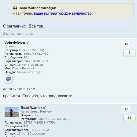
Road Warrior писал(а):
– Так точно,
ваше императорское величество
.
С заглавных. Все три.
Да, я зануда, я знаю...
dobryiviewer
Ответи
Новичок
Репутация:
742 (+758/−16)
1
Лояльность:
3691 (+3721/−30)
Сообщения:
861
Зарегистрирован:
16.01.2011
С нами:
15 лет 6 месяцев
Имя:
Попов Евгений
Откуда:
Санкт-Петербург
Отправить личное сообщение
#4
18.09.2017, 19:12
нравится. Спасибо, что продолжаете
Road Warrior
Ответи
Автор темы, Новичок
Возраст:
62
11
Репутация:
10006 (+10318/−312)
Лояльность:
28783 (+29538/−755)
Сообщения:
4118
Зарегистрирован:
01.10.2012
С нами:
13 лет 10 месяцев