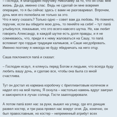
– Господа, я благодарен поручику Николаеву за то, что он спас мне
жизнь. Да-да, именно спас. Ведь не сделай он мне вовремя
операцию, то я бы сейчас здесь с вами не разговаривал. Впрочем,
дочь моя его полюбила не только за это.
Что я могу сказать? Только одно – совет вам да любовь. Но помните,
поручик, если вы обидите мою дочь, то пеняйте на себя! – тут папá
улыбнулся, показывая, что это всего-навсего шутка. Но, как любит
говорить Александр, в каждой шутке есть доля правды, и я не
сомневаюсь, что, приди я к нему жаловаться на Сашу, то папá
вспомнит про гордые традиции калмыков, и Саше несдобровать.
Именно поэтому я никогда не буду ябедничать на него отцу.
Саша поклонился папá и сказал:
– Господин есаул, я клянусь перед Богом и людьми, что всегда буду
любить вашу дочь, и сделаю все, чтобы она была со мной
счастлива.
Тут он достал из кармана коробочку с бриллиантовым колечком и
надел его на мой палец. Я охнула – настолько камень вдруг заиграл
и заискрился в лучах солнца. Гости зааплодировали.
А потом папá взял нас за руки, вышел на улицу, где его денщик
развел костер, и три раза провел нас вокруг огня. Да, конечно, он
был православным, но костер – непременный атрибут всех