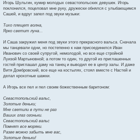
Игорь Шульгин, кумир молодых севастопольских девушек. Игорь
поклонился, поцеловал мне руку, дружески обнялся с улыбающимся
Сашей, и вдруг запел под звуки музыки:
Тихо плещет волна,
Ярко светит луна...
И Саша закружил меня под звуки этого прекрасного вальса. Сначала
мы танцевали одни, но постепенно к нам присоединился Иван
Иванович со своей супругой, немолодой, но все еще стройной
Луизой Мартыновной; а потом то один, то другой из приглашенных
гостей приглашал даму на танец и выводил ее в центр залы. И даже
Витя Домбровский, все еще на костылях, стоял вместе с Настей и
делал крохотные шажки.
А Игорь все пел и пел своим божественным баритоном:
Севастопольский вальс,
Золотые деньки;
Мне светили в пути не раз
Ваших глаз огоньки.
Севастопольский вальс
Помнят все моряки.
Разве можно забыть мне вас,
Золотые деньки!