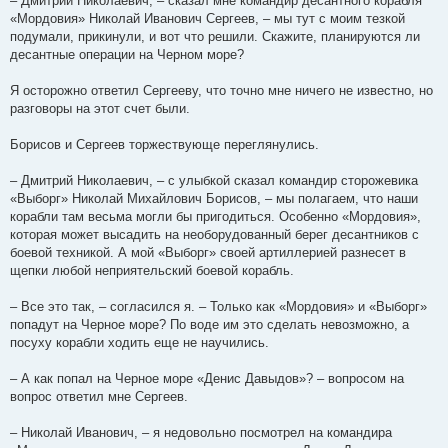
– Дмитрий Николаевич, – сказал мне командир десантного корабля
«Мордовия» Николай Иванович Сергеев, – мы тут с моим тезкой
подумали, прикинули, и вот что решили. Скажите, планируются ли
десантные операции на Черном море?
Я осторожно ответил Сергееву, что точно мне ничего не известно, но
разговоры на этот счет были.
Борисов и Сергеев торжествующе переглянулись.
– Дмитрий Николаевич, – с улыбкой сказал командир сторожевика
«Выборг» Николай Михайлович Борисов, – мы полагаем, что наши
корабли там весьма могли бы пригодиться. Особенно «Мордовия»,
которая может высадить на необорудованный берег десантников с
боевой техникой. А мой «Выборг» своей артиллерией разнесет в
щепки любой неприятельский боевой корабль.
– Все это так, – согласился я. – Только как «Мордовия» и «Выборг»
попадут на Черное море? По воде им это сделать невозможно, а
посуху корабли ходить еще не научились.
– А как попал на Черное море «Денис Давыдов»? – вопросом на
вопрос ответил мне Сергеев.
– Николай Иванович, – я недовольно посмотрел на командира