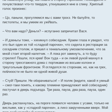
почувствовал что-то твердое, уткнувшееся мне в спину. Хриплый
голос произнес:
– Цо, панычи, прогуляемся мы с вами трохэ. Не балуйте, то
пистолеты, и мы умеем их ужИвать.
– Что вам надо? Деньги? – испуганно запричитал Вася.
– И дзеньгы тоже, – хихикнул собеседник. Краем глаза я увидел, что
это был один из той «сладкой парочки», что сидела в ресторации за
соседним столом, и пришел к гениальному умозаключению, что за
мной стоит второй налетчик. – А пока рот замкнуть, а то буду
стрелял! Пошли, пся крев! Вон туда – и он левой рукой махнул в
сторону трехэтажного дома с портиками из восьми колонн и
треугольным фронтоном. Я огляделся по сторонам, но, как на грех,
поблизости не было ни одной живой души.
– Стуй! Пришли. Не оборачиваться! – И поляк (видите, какой я умный
– смог-таки понять, к какому племени принадлежит мой собеседник)
постучал в дверь подъезда. Три раза, пауза, два раза, пауза, один
раз.
Дверь распахнулась, на пороге появился человек с усами, только не
вислыми, как у «сладкой парочки», а лихо закрученными вверх. Мой