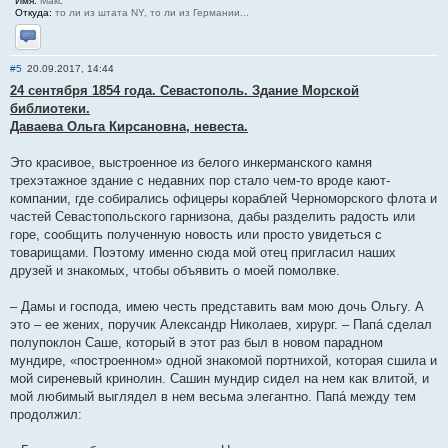
Имя:
Макс
Откуда:
то ли из штата NY, то ли из Германии...
Отправить личное сообщение
#5
20.09.2017, 14:44
24 сентября 1854 года. Севастополь. Здание Морской
библиотеки.
Даваева Ольга Кирсановна, невеста.
Это красивое, выстроенное из белого инкерманского камня
трехэтажное здание с недавних пор стало чем-то вроде кают-
компании, где собирались офицеры кораблей Черноморского флота и
частей Севастопольского гарнизона, дабы разделить радость или
горе, сообщить полученную новость или просто увидеться с
товарищами. Поэтому именно сюда мой отец пригласил наших
друзей и знакомых, чтобы объявить о моей помолвке.
– Дамы и господа, имею честь представить вам мою дочь Ольгу. А
это – ее жених, поручик Александр Николаев, хирург. – Папá сделал
полупоклон Саше, который в этот раз был в новом парадном
мундире, «построенном» одной знакомой портнихой, которая сшила и
мой сиреневый кринолин. Сашин мундир сидел на нем как влитой, и
мой любимый выглядел в нем весьма элегантно. Папá между тем
продолжил: