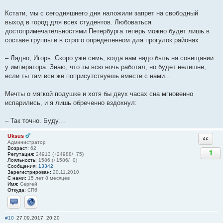
Кстати, мы с сегодняшнего дня наложили запрет на свободный
выход в город для всех студентов. Любоваться
достопримечательностями Петербурга теперь можно будет лишь в
составе группы и в строго определенном для прогулок районах.
– Ладно, Игорь. Скоро уже семь, когда нам надо быть на совещании
у императора. Знаю, что ты всю ночь работал, но будет нелишне,
если ты там все же поприсутствуешь вместе с нами...
Мечты о мягкой подушке и хотя бы двух часах сна мгновенно
испарились, и я лишь обреченно вздохнул:
– Так точно. Буду…
Uksus
Ответи
Администратор
Возраст:
62
1
Репутация:
24913 (+24988/−75)
Лояльность:
1586 (+1586/−0)
Сообщения:
13342
Зарегистрирован:
20.11.2010
С нами:
15 лет 8 месяцев
Имя:
Сергей
Откуда:
СПб
Отправить личное сообщение
Сайт
#10
27.09.2017, 20:20