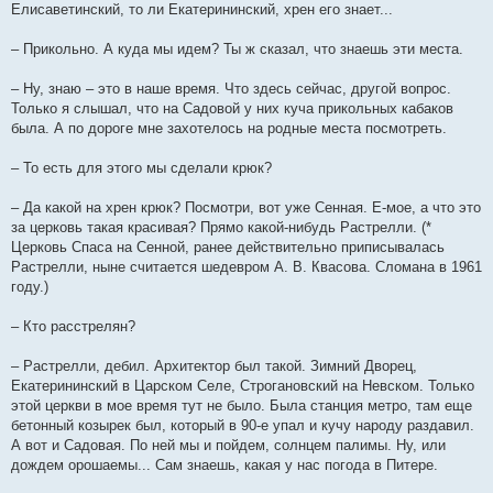
Елисаветинский, то ли Екатерининский, хрен его знает...
– Прикольно. А куда мы идем? Ты ж сказал, что знаешь эти места.
– Ну, знаю – это в наше время. Что здесь сейчас, другой вопрос.
Только я слышал, что на Садовой у них куча прикольных кабаков
была. А по дороге мне захотелось на родные места посмотреть.
– То есть для этого мы сделали крюк?
– Да какой на хрен крюк? Посмотри, вот уже Сенная. Е-мое, а что это
за церковь такая красивая? Прямо какой-нибудь Растрелли. (*
Церковь Спаса на Сенной, ранее действительно приписывалась
Растрелли, ныне считается шедевром А. В. Квасова. Сломана в 1961
году.)
– Кто расстрелян?
– Растрелли, дебил. Архитектор был такой. Зимний Дворец,
Екатерининский в Царском Селе, Строгановский на Невском. Только
этой церкви в мое время тут не было. Была станция метро, там еще
бетонный козырек был, который в 90-е упал и кучу народу раздавил.
А вот и Садовая. По ней мы и пойдем, солнцем палимы. Ну, или
дождем орошаемы... Сам знаешь, какая у нас погода в Питере.