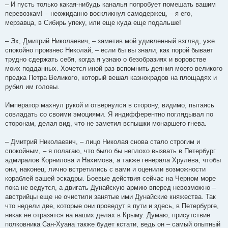
– И пусть только какая-нибудь каналья попробует помешать вашим
перевозкам! – неожиданно воскликнул самодержец, – я его,
мерзавца, в Сибирь упеку, или еще куда еще подальше!
– Эх, Дмитрий Николаевич, – заметив мой удивленный взгляд, уже
спокойно произнес Николай, – если бы вы знали, как порой бывает
трудно сдержать себя, когда я узнаю о безобразиях и воровстве
моих подданных. Хочется иной раз вспомнить деяния моего великого
предка Петра Великого, который вешал казнокрадов на площадях и
рубил им головы.
Император махнул рукой и отвернулся в сторону, видимо, пытаясь
совладать со своими эмоциями. Я индифферентно поглядывал по
сторонам, делая вид, что не заметил вспышки монаршего гнева.
– Дмитрий Николаевич, – лицо Николая снова стало строгим и
спокойным, – я полагаю, что было бы неплохо вызвать в Петербург
адмиралов Корнилова и Нахимова, а также генерала Хрулёва, чтобы
они, наконец, лично встретились с вами и оценили возможности
кораблей вашей эскадры. Боевые действия сейчас на Черном море
пока не ведутся, а двигать Дунайскую армию вперед невозможно –
австрийцы еще не очистили занятые ими Дунайские княжества. Так
что недели две, которые они проведут в пути и здесь, в Петербурге,
никак не отразятся на наших делах в Крыму. Думаю, присутствие
полковника Сан-Хуана также будет кстати, ведь он – самый опытный