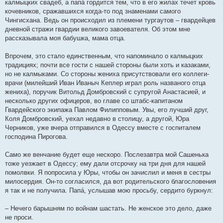
калмыцких свадеб, а папá гордится тем, что в его жилах течет кровь
кочевников, сражавшихся когда-то под знаменами самого
Чингисхана. Ведь он происходил из племени тургаутов – гвардейцев
дневной стражи гвардии великого завоевателя. Об этом мне
рассказывала моя бабушка, мама отца.
Впрочем, это стало единственным, что напоминало о калмыцких
традициях; почти все гости с нашей стороны были хоть и казаками,
но не калмыками. Со стороны жениха присутствовали его коллеги-
врачи (милейший Иван Иваныч Кеплер играл роль названого отца
жениха), поручик Витольд Домбровский с супругой Анастасией, и
несколько других офицеров, во главе со штабс-капитаном
Гвардейского экипажа Павлом Филипповым. Увы, его лучший друг,
Коля Домбровский, уехал недавно в столицу, а другой, Юра
Черников, уже вчера отправился в Одессу вместе с госпиталем
господина Пирогова.
Само же венчание будет еще нескоро. Послезавтра мой Сашенька
тоже уезжает в Одессу; ему дали отсрочку на три дня для нашей
помолвки. Я попросила у Юры, чтобы он зачислил и меня в сестры
милосердия. Он-то согласился, да вот родительского благословения
я так и не получила. Папá, услышав мою просьбу, сердито буркнул:
– Нечего барышням по войнам шастать. Не женское это дело, даже
не проси.