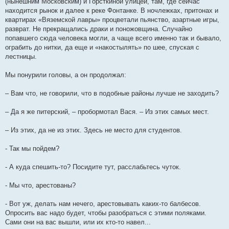
(нынешним Московским) и Горсткиной улицей, там, где сейчас
находится рынок и далее к реке Фонтанке. В ночлежках, притонах и
квартирах «Вяземской лавры» процветали пьянство, азартные игры,
разврат. Не прекращались драки и поножовщина. Случайно
попавшего сюда человека могли, а чаще всего именно так и бывало,
ограбить до нитки, да еще и «накостылять» по шее, спуская с
лестницы.
Мы понурили головы, а он продолжал:
– Вам что, не говорили, что в подобные районы лучше не заходить?
– Да я же питерский, – пробормотал Вася. – Из этих самых мест.
– Из этих, да не из этих. Здесь не место для студентов.
- Так мы пойдем?
- А куда спешить-то? Посидите тут, расслабьтесь чуток.
- Мы что, арестованы?
- Вот уж, делать нам нечего, арестовывать каких-то балбесов.
Опросить вас надо будет, чтобы разобраться с этими поляками.
Сами они на вас вышли, или их кто-то навел...