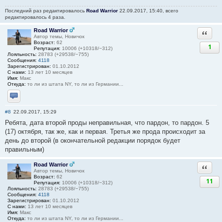
Последний раз редактировалось
Road Warrior
22.09.2017, 15:40, всего
редактировалось 4 раза.
Road Warrior
Ответи
Автор темы, Новичок
Возраст:
62
1
Репутация:
10006 (+10318/−312)
Лояльность:
28783 (+29538/−755)
Сообщения:
4118
Зарегистрирован:
01.10.2012
С нами:
13 лет 10 месяцев
Имя:
Макс
Откуда:
то ли из штата NY, то ли из Германии...
Отправить личное сообщение
#8
22.09.2017, 15:29
Ребята, дата второй проды неправильная, что пардон, то пардон. 5
(17) октября, так же, как и первая. Третья же прода происходит за
день до второй (в окончательной редакции порядок будет
правильным)
Road Warrior
Ответи
Автор темы, Новичок
Возраст:
62
11
Репутация:
10006 (+10318/−312)
Лояльность:
28783 (+29538/−755)
Сообщения:
4118
Зарегистрирован:
01.10.2012
С нами:
13 лет 10 месяцев
Имя:
Макс
Откуда:
то ли из штата NY, то ли из Германии...