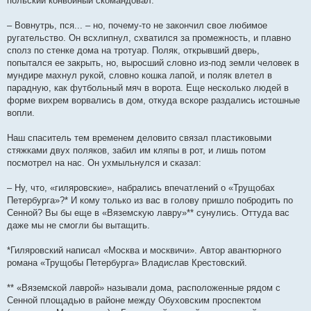
польский конвойный скомандовал:
– Вовнутрь, пся... – но, почему-то не закончил свое любимое
ругательство. Он всхлипнул, схватился за промежность, и плавно
сполз по стенке дома на тротуар. Поляк, открывший дверь,
попытался ее закрыть, но, выросший словно из-под земли человек в
мундире махнул рукой, словно кошка лапой, и поляк влетел в
парадную, как футбольный мяч в ворота. Еще несколько людей в
форме вихрем ворвались в дом, откуда вскоре раздались истошные
вопли.
Наш спаситель тем временем деловито связал пластиковыми
стяжками двух поляков, забил им кляпы в рот, и лишь потом
посмотрел на нас. Он ухмыльнулся и сказал:
– Ну, что, «гиляровские», набрались впечатлений о «Трущобах
Петербурга»?* И кому только из вас в голову пришло побродить по
Сенной? Вы бы еще в «Вяземскую лавру»** сунулись. Оттуда вас
даже мы не смогли бы вытащить.
*Гиляровский написал «Москва и москвичи». Автор авантюрного
романа «Трущобы Петербурга» Владислав Крестовский.
** «Вяземской лаврой» называли дома, расположенные рядом с
Сенной площадью в районе между Обуховским проспектом