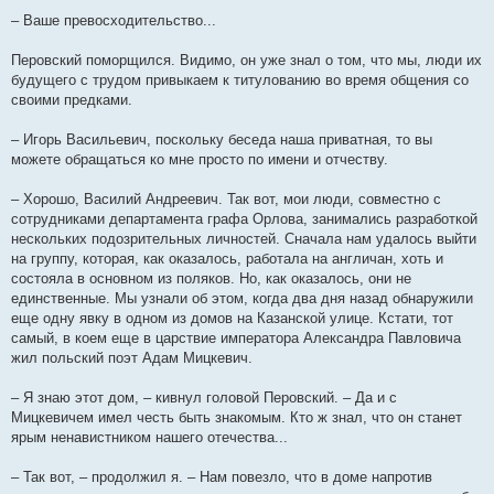
– Ваше превосходительство...
Перовский поморщился. Видимо, он уже знал о том, что мы, люди их
будущего с трудом привыкаем к титулованию во время общения со
своими предками.
– Игорь Васильевич, поскольку беседа наша приватная, то вы
можете обращаться ко мне просто по имени и отчеству.
– Хорошо, Василий Андреевич. Так вот, мои люди, совместно с
сотрудниками департамента графа Орлова, занимались разработкой
нескольких подозрительных личностей. Сначала нам удалось выйти
на группу, которая, как оказалось, работала на англичан, хоть и
состояла в основном из поляков. Но, как оказалось, они не
единственные. Мы узнали об этом, когда два дня назад обнаружили
еще одну явку в одном из домов на Казанской улице. Кстати, тот
самый, в коем еще в царствие императора Александра Павловича
жил польский поэт Адам Мицкевич.
– Я знаю этот дом, – кивнул головой Перовский. – Да и с
Мицкевичем имел честь быть знакомым. Кто ж знал, что он станет
ярым ненавистником нашего отечества...
– Так вот, – продолжил я. – Нам повезло, что в доме напротив