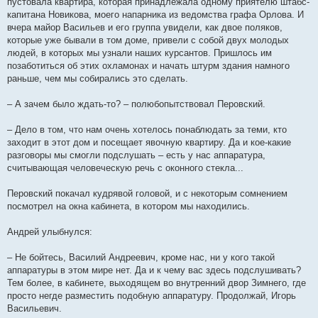
пустовала квартира, которая принадлежала одному приятелю штабс-
капитана Новикова, моего напарника из ведомства графа Орлова. И
вчера майор Васильев и его группа увидели, как двое поляков,
которые уже бывали в том доме, привели с собой двух молодых
людей, в которых мы узнали наших курсантов. Пришлось им
позаботиться об этих охламонах и начать штурм здания намного
раньше, чем мы собирались это сделать.
– А зачем было ждать-то? – полюбопытствовал Перовский.
– Дело в том, что нам очень хотелось понаблюдать за теми, кто
заходит в этот дом и посещает явочную квартиру. Да и кое-какие
разговоры мы смогли подслушать – есть у нас аппаратура,
считывающая человеческую речь с оконного стекла...
Перовский покачал кудрявой головой, и с некоторым сомнением
посмотрел на окна кабинета, в котором мы находились.
Андрей улыбнулся:
– Не бойтесь, Василий Андреевич, кроме нас, ни у кого такой
аппаратуры в этом мире нет. Да и к чему вас здесь подслушивать?
Тем более, в кабинете, выходящем во внутренний двор Зимнего, где
просто негде разместить подобную аппаратуру. Продолжай, Игорь
Васильевич.