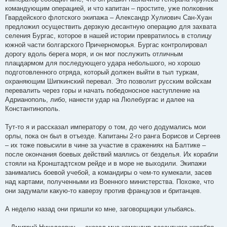
командующим операцией, и что капитан – простите, уже полковник
Гвардейского флотского экипажа – Александр Хулиович Сан-Хуан
предложил осуществить дерзкую десантную операцию для захвата
селения Бургас, которое в нашей истории превратилось в столицу
южной части болгарского Причерноморья. Бургас контролировал
дорогу вдоль берега моря, и он мог послужить отличным
плацдармом для последующего удара небольшого, но хорошо
подготовленного отряда, который должен выйти в тыл туркам,
охраняющим Шипкинский перевал. Это позволит русским войскам
перевалить через горы и начать победоносное наступление на
Адрианополь, либо, нанести удар на Люлебургас и далее на
Константинополь.
Тут-то я и рассказал императору о том, до чего додумались мои
орлы, пока он был в отъезде. Капитаны 2-го ранга Борисов и Сергеев
– их тоже повысили в чине за участие в сражениях на Балтике –
после окончания боевых действий маялись от безделья. Их корабли
стояли на Кронштадтском рейде и в море не выходили. Экипажи
занимались боевой учебой, а командиры о чем-то кумекали, засев
над картами, полученными из Военного министерства. Похоже, что
они задумали какую-то каверзу против французов и британцев.
А неделю назад они пришли ко мне, заговорщицки улыбаясь.