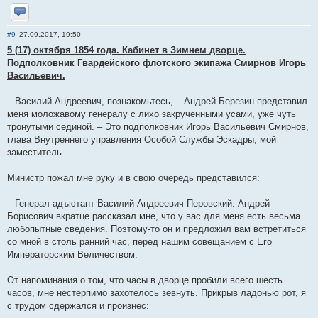
Отправить личное сообщение
#9
27.09.2017, 19:50
5 (17) октября 1854 года. Кабинет в Зимнем дворце.
Подполковник Гвардейского флотского экипажа Смирнов Игорь
Васильевич.
– Василий Андреевич, познакомьтесь, – Андрей Березин представил
меня моложавому генералу с лихо закрученными усами, уже чуть
тронутыми сединой. – Это подполковник Игорь Васильевич Смирнов,
глава Внутреннего управления Особой Службы Эскадры, мой
заместитель.
Министр пожал мне руку и в свою очередь представился:
– Генерал-адъютант Василий Андреевич Перовский. Андрей
Борисович вкратце рассказал мне, что у вас для меня есть весьма
любопытные сведения. Поэтому-то он и предложил вам встретиться
со мной в столь ранний час, перед нашим совещанием с Его
Императорским Величеством.
От напоминания о том, что часы в дворце пробили всего шесть
часов, мне нестерпимо захотелось зевнуть. Прикрыв ладонью рот, я
с трудом сдержался и произнес: