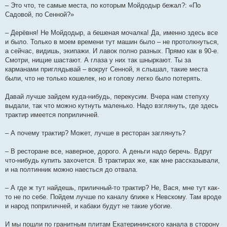
– Это что, те самые места, по которым Мойдодыр бежал?: «По
Садовой, по Сенной?»
– Дерёвня! Не Мойдодыр, а бешеная мочалка! Да, именно здесь все
и было. Только в моем времени тут машин было – не протолкнуться,
а сейчас, видишь, экипажи. И лавок полно разных. Прямо как в 90-е.
Смотри, нищие шастают. А глаза у них так шныркают. Ты за
карманами приглядывай – вокруг Сенной, я слышал, такие места
были, что не только кошелек, но и голову легко было потерять.
Давай лучше зайдем куда-нибудь, перекусим. Вчера нам степуху
выдали, так что можно кутнуть маленько. Надо взглянуть, где здесь
трактир имеется поприличней.
– А почему трактир? Может, лучше в ресторан заглянуть?
– В ресторане все, наверное, дорого. А деньги надо беречь. Вдруг
что-нибудь купить захочется. В трактирах же, как мне рассказывали,
и на полтинник можно наесться до отвала.
– А где ж тут найдешь, приличный-то трактир? Не, Вася, мне тут как-
то не по себе. Пойдем лучше по каналу ближе к Невскому. Там вроде
и народ поприличней, и кабаки будут не такие убогие.
И мы пошли по гранитным плитам Екатерининского канала в сторону