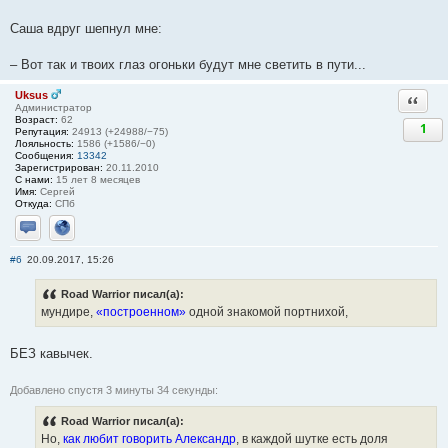
Саша вдруг шепнул мне:
– Вот так и твоих глаз огоньки будут мне светить в пути...
Uksus
Ответи
Администратор
Возраст:
62
1
Репутация:
24913 (+24988/−75)
Лояльность:
1586 (+1586/−0)
Сообщения:
13342
Зарегистрирован:
20.11.2010
С нами:
15 лет 8 месяцев
Имя:
Сергей
Откуда:
СПб
Отправить личное сообщение
Сайт
#6
20.09.2017, 15:26
Road Warrior писал(а):
мундире,
«построенном»
одной знакомой портнихой,
БЕЗ кавычек.
Добавлено спустя 3 минуты 34 секунды:
Road Warrior писал(а):
Но,
как любит говорить Александр
, в каждой шутке есть доля