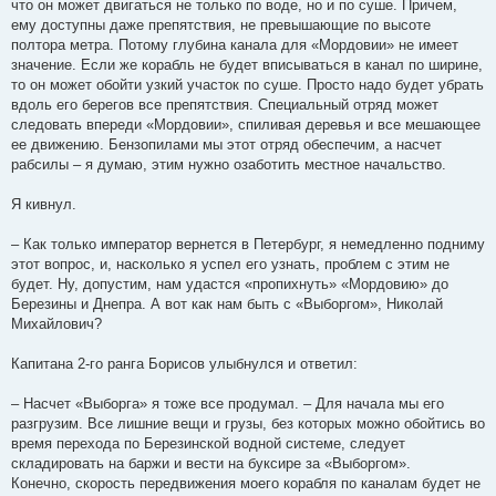
что он может двигаться не только по воде, но и по суше. Причем,
ему доступны даже препятствия, не превышающие по высоте
полтора метра. Потому глубина канала для «Мордовии» не имеет
значение. Если же корабль не будет вписываться в канал по ширине,
то он может обойти узкий участок по суше. Просто надо будет убрать
вдоль его берегов все препятствия. Специальный отряд может
следовать впереди «Мордовии», спиливая деревья и все мешающее
ее движению. Бензопилами мы этот отряд обеспечим, а насчет
рабсилы – я думаю, этим нужно озаботить местное начальство.
Я кивнул.
– Как только император вернется в Петербург, я немедленно подниму
этот вопрос, и, насколько я успел его узнать, проблем с этим не
будет. Ну, допустим, нам удастся «пропихнуть» «Мордовию» до
Березины и Днепра. А вот как нам быть с «Выборгом», Николай
Михайлович?
Капитана 2-го ранга Борисов улыбнулся и ответил:
– Насчет «Выборга» я тоже все продумал. – Для начала мы его
разгрузим. Все лишние вещи и грузы, без которых можно обойтись во
время перехода по Березинской водной системе, следует
складировать на баржи и вести на буксире за «Выборгом».
Конечно, скорость передвижения моего корабля по каналам будет не