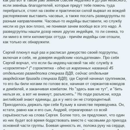
как раз вот в таком раю земном совсем недалеко и до рая небесного,
если зевнёшь благодетелей, которые придут тебе помочь туда
перебраться, стоял на своём и практически силой вырвал из вождей
распоряжение выставить часовых, а также послать разведгруппы по
разным направлениям. Часовых-то индейцы выставили, но службу
несли из рук вон плохо, не понимая зачем вообще все это надо. А
разведгруппы нашли дозор неких других индейцев, то ли сенека, то
ли минго в пяти километрах оттуда - причём индейцы сии отошли,
как только их обнаружили.
Сергей плюнул ещё раз и расписал дежурство своей подгруппы,
включая и себя, не доверяя индейским «зольдатенам». Про себя
Сергей ворчал, что если бы индеец-часовой так нёс службу в
«сорокпятке»*
(* сорокпятка - одно из жаргонных названий 45
отдельного разведполка спецназа ВДВ, сейчас отдельная
гвардейская бригада спецназа ВДВ)
, где Сергей начинал группником,
то его бы били ногами по голове все, начиная от сержантов-комодов
и дембелей, и заканчивая комбатом. Но "здесь вам не тут", и "бить
нельзя их, а вот не вникнут, разъяснять." Но поди разъясни, когда
английский знают единицы, да и у него он не стопроцентный.
Приходилось держать при себе Кузьму в качестве переводчика. Он,
кстати, равно как и его сын, Андрей, отреагировал со всей
серьёзностью на слова Сергея. Более того, он предложил, что один
из них будет всё время бодрствовать вместе с часовыми до прихода
основной части группы. Боевая ценность их, положа руку на сердце,