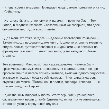
- Члены совета племени. Не хватает лишь самого приличного из них
- Сойечтовы.
- Хотелось бы знать, почему они напали, - протянул Хас. - Тем
более, в Медвежьих горах. Сасквеханноки же говорили, что здесь
священное место для всех племён.
- Для меня это тоже загадка, - медленно проговорил Робинсон. -
Такого никогда не делали даже минго. Более того, они не могли не
видеть белых, путешествовавших с индейцами и не похожих на
французов, а в таких случаях они никогда не нападают. Очень
странно.
Тем временем, Макс осмотрел сасквеханноков. Ранены были
практически все мужчины, в основном, к счастью, легко, но при
прорыве минго в лагерь погибли четверо, включая одного подростка,
вставшего грудью перед своей матерью. Плюс охрана лагеря,
вырезанная Минго. "Потери наши велики, господин генерал..." - с
грустью подумал Сергей.
Единственным плюсом было то, что теперь хлебнувшие лиха
сасквеханноки несли службу бдительно, ни на что не отвлекаясь,
строго по уставу караульной службы.