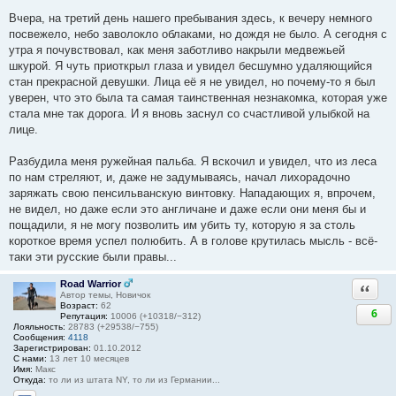
Вчера, на третий день нашего пребывания здесь, к вечеру немного
посвежело, небо заволокло облаками, но дождя не было. А сегодня с
утра я почувствовал, как меня заботливо накрыли медвежьей
шкурой. Я чуть приоткрыл глаза и увидел бесшумно удаляющийся
стан прекрасной девушки. Лица её я не увидел, но почему-то я был
уверен, что это была та самая таинственная незнакомка, которая уже
стала мне так дорога. И я вновь заснул со счастливой улыбкой на
лице.
Разбудила меня ружейная пальба. Я вскочил и увидел, что из леса
по нам стреляют, и, даже не задумываясь, начал лихорадочно
заряжать свою пенсильванскую винтовку. Нападающих я, впрочем,
не видел, но даже если это англичане и даже если они меня бы и
пощадили, я не могу позволить им убить ту, которую я за столь
короткое время успел полюбить. А в голове крутилась мысль - всё-
таки эти русские были правы...
Road Warrior
Ответи
Автор темы, Новичок
Возраст:
62
6
Репутация:
10006 (+10318/−312)
Лояльность:
28783 (+29538/−755)
Сообщения:
4118
Зарегистрирован:
01.10.2012
С нами:
13 лет 10 месяцев
Имя:
Макс
Откуда:
то ли из штата NY, то ли из Германии...