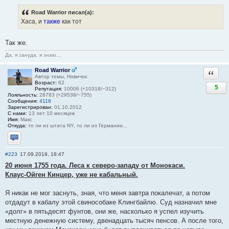
Road Warrior писал(а):
Хаса, и
также
как тот
Так же.
Да, я зануда, я знаю...
Road Warrior
Ответи
Автор темы, Новичок
Возраст:
62
5
Репутация:
10006 (+10318/−312)
Лояльность:
28783 (+29538/−755)
Сообщения:
4118
Зарегистрирован:
01.10.2012
С нами:
13 лет 10 месяцев
Имя:
Макс
Откуда:
то ли из штата NY, то ли из Германии...
Отправить личное сообщение
#223
17.09.2019, 18:47
20 июня 1755 года. Леса к северо-западу от Монокаси.
Клаус-Ойген Кинцер, уже не кабальный.
Я никак не мог заснуть, зная, что меня завтра покалечат, а потом
отдадут в кабалу этой свинособаке Клингбайлю. Суд назначил мне
«долг» в пятьдесят фунтов, они же, насколько я успел изучить
местную денежную систему, двенадцать тысяч пенсов. А после того,