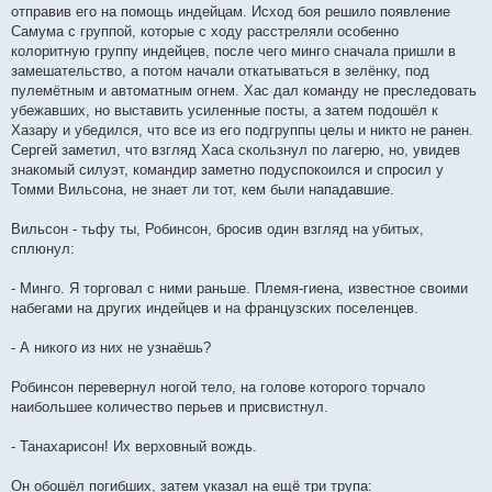
отправив его на помощь индейцам. Исход боя решило появление
Самума с группой, которые с ходу расстреляли особенно
колоритную группу индейцев, после чего минго сначала пришли в
замешательство, а потом начали откатываться в зелёнку, под
пулемётным и автоматным огнем. Хас дал команду не преследовать
убежавших, но выставить усиленные посты, а затем подошёл к
Хазару и убедился, что все из его подгруппы целы и никто не ранен.
Сергей заметил, что взгляд Хаса скользнул по лагерю, но, увидев
знакомый силуэт, командир заметно подуспокоился и спросил у
Томми Вильсона, не знает ли тот, кем были нападавшие.
Вильсон - тьфу ты, Робинсон, бросив один взгляд на убитых,
сплюнул:
- Минго. Я торговал с ними раньше. Племя-гиена, известное своими
набегами на других индейцев и на французских поселенцев.
- А никого из них не узнаёшь?
Робинсон перевернул ногой тело, на голове которого торчало
наибольшее количество перьев и присвистнул.
- Танахарисон! Их верховный вождь.
Он обошёл погибших, затем указал на ещё три трупа: