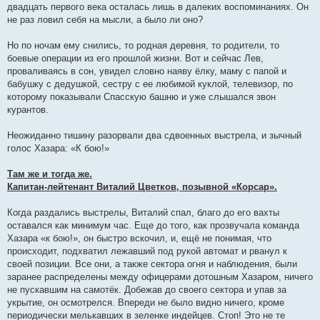
двадцать первого века осталась лишь в далеких воспоминаниях. Он
не раз ловил себя на мысли, а было ли оно?
Но по ночам ему снились, то родная деревня, то родители, то
боевые операции из его прошлой жизни. Вот и сейчас Лев,
проваливаясь в сон, увидел словно наяву ёлку, маму с папой и
бабушку с дедушкой, сестру с ее любимой куклой, телевизор, по
которому показывали Спасскую башню и уже слышался звон
курантов.
Неожиданно тишину разорвали два сдвоенных выстрела, и зычный
голос Хазара: «К бою!»
Там же и тогда же.
Капитан-лейтенант Виталий Цветков, позывной «Корсар».
Когда раздались выстрелы, Виталий спал, благо до его вахты
оставался как минимум час. Еще до того, как прозвучала команда
Хазара «к бою!», он быстро вскочил, и, ещё не понимая, что
происходит, подхватил лежавший под рукой автомат и рванул к
своей позиции. Все они, а также сектора огня и наблюдения, были
заранее распределены между офицерами дотошным Хазаром, ничего
не пускавшим на самотёк. Добежав до своего сектора и упав за
укрытие, он осмотрелся. Впереди не было видно ничего, кроме
периодически мелькавших в зеленке индейцев. Стоп! Это не те