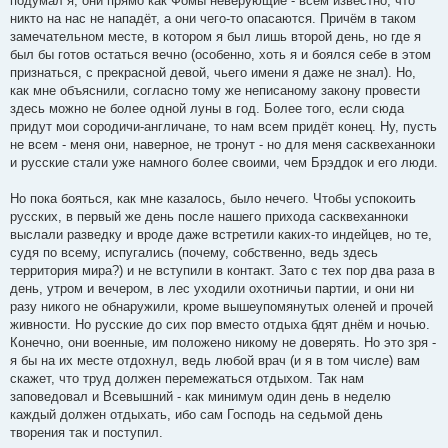
подумал я, они прямо как Фомы неверующие - всем известно, что
никто на нас не нападёт, а они чего-то опасаются. Причём в таком
замечательном месте, в котором я был лишь второй день, но где я
был бы готов остаться вечно (особенно, хоть я и боялся себе в этом
признаться, с прекрасной девой, чьего имени я даже не знал). Но,
как мне объяснили, согласно тому же неписаному закону провести
здесь можно не более одной луны в год. Более того, если сюда
придут мои сородичи-англичане, то нам всем придёт конец. Ну, пусть
не всем - меня они, наверное, не тронут - но для меня сасквеханноки
и русские стали уже намного более своими, чем Брэддок и его люди.
Но пока бояться, как мне казалось, было нечего. Чтобы успокоить
русских, в первый же день после нашего прихода сасквеханноки
выслали разведку и вроде даже встретили каких-то индейцев, но те,
судя по всему, испугались (почему, собственно, ведь здесь
территория мира?) и не вступили в контакт. Зато с тех пор два раза в
день, утром и вечером, в лес уходили охотничьи партии, и они ни
разу никого не обнаружили, кроме вышеупомянутых оленей и прочей
живности. Но русские до сих пор вместо отдыха бдят днём и ночью.
Конечно, они военные, им положено никому не доверять. Но это зря -
я бы на их месте отдохнул, ведь любой врач (и я в том числе) вам
скажет, что труд должен перемежаться отдыхом. Так нам
заповедовал и Всевышний - как минимум один день в неделю
каждый должен отдыхать, ибо сам Господь на седьмой день
творения так и поступил.