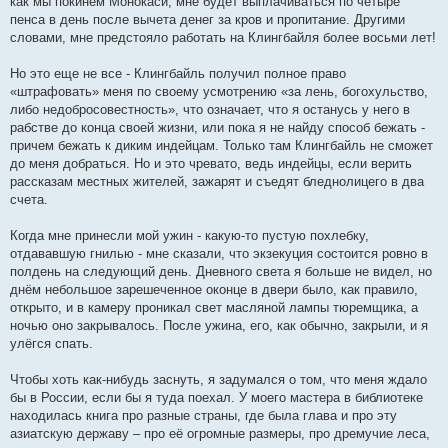
как мы покинем Монокаси, мне будет выплачиваться по четыре
пенса в день после вычета денег за кров и пропитание. Другими
словами, мне предстояло работать на Клингбайля более восьми лет!
Но это еще не все - Клингбайль получил полное право
«штрафовать» меня по своему усмотрению «за лень, богохульство,
либо недобросовестность», что означает, что я останусь у него в
рабстве до конца своей жизни, или пока я не найду способ бежать -
причем бежать к диким индейцам. Только там Клингбайль не сможет
до меня добраться. Но и это чревато, ведь индейцы, если верить
рассказам местных жителей, зажарят и съедят бледнолицего в два
счета.
Когда мне принесли мой ужин - какую-то пустую похлебку,
отдававшую гнилью - мне сказали, что экзекуция состоится ровно в
полдень на следующий день. Дневного света я больше не видел, но
днём небольшое зарешеченное оконце в двери было, как правило,
открыто, и в камеру проникал свет масляной лампы тюремщика, а
ночью оно закрывалось. После ужина, его, как обычно, закрыли, и я
улёгся спать.
Чтобы хоть как-нибудь заснуть, я задумался о том, что меня ждало
бы в России, если бы я туда поехал. У моего мастера в библиотеке
находилась книга про разные страны, где была глава и про эту
азиатскую державу – про её огромные размеры, про дремучие леса,