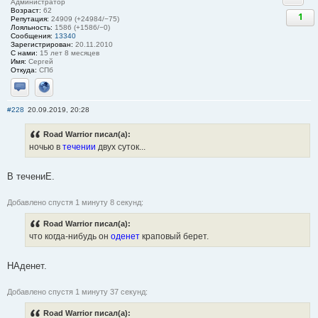
Администратор
Возраст:
62
1
Репутация:
24909 (+24984/−75)
Лояльность:
1586 (+1586/−0)
Сообщения:
13340
Зарегистрирован:
20.11.2010
С нами:
15 лет 8 месяцев
Имя:
Сергей
Откуда:
СПб
Отправить личное сообщение
Сайт
#228
20.09.2019, 20:28
Road Warrior писал(а):
ночью в
течении
двух суток...
В течениЕ.
Добавлено спустя 1 минуту 8 секунд:
Road Warrior писал(а):
что когда-нибудь он
оденет
краповый берет.
НАденет.
Добавлено спустя 1 минуту 37 секунд:
Road Warrior писал(а):