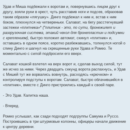
Удав и Миша подбежали к воротам и, повернувшись лицом друг к
другу, взяли руки в крест, чуть расставив ноги и подсев, образовав
таким образом «лягушку». Динго подбежал к ним и, встав к ним
боком, плюхнулся на четвереньки. Салават, на бегу расстегнувший
застежки «плитника»*
(*плитник - это, по сути, бронежилет и
разгрузочная система, этакий чехол для бронепластин и подсумки
c креплением)
, быстро положил автомат, скинул «плитник» и,
оставшись в одном поясе, коротко разбежавшись, толкнулся ногой о
спину Динго и шагнул на скрещенные руки Удава и Ромео. Те
моментально с силой подбросили его вверх.
Салават кошкой взлетел на верх ворот и, сделав выход силой, тут
же исчез за ними. Через двадцать секунд ворота распахнусь, и Удав
с Мишей тут же ворвались вовнутрь, расходясь «крючком» и
контролируя подступы к воротам. Салават, быстро облачившийся в
«плитник», вместе с Динго пристроились каждый к своей паре.
- Это Удав. Калитка наша.
- Вперед.
Ромео услышал, как сзади подходят подгруппы Самума и Руссо.
Построившись в три штурмовые колонны, офицеры начали движение
к центру деревни.