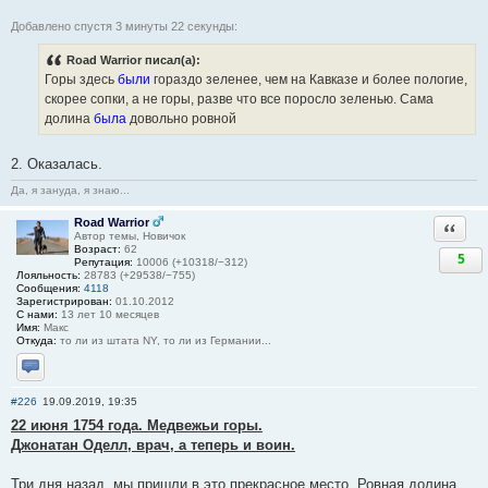
Добавлено спустя 3 минуты 22 секунды:
Road Warrior писал(а):
Горы здесь
были
гораздо зеленее, чем на Кавказе и более пологие,
скорее сопки, а не горы, разве что все поросло зеленью. Сама
долина
была
довольно ровной
2. Оказалась.
Да, я зануда, я знаю...
Road Warrior
Ответи
Автор темы, Новичок
Возраст:
62
5
Репутация:
10006 (+10318/−312)
Лояльность:
28783 (+29538/−755)
Сообщения:
4118
Зарегистрирован:
01.10.2012
С нами:
13 лет 10 месяцев
Имя:
Макс
Откуда:
то ли из штата NY, то ли из Германии...
Отправить личное сообщение
#226
19.09.2019, 19:35
22 июня 1754 года. Медвежьи горы.
Джонатан Оделл, врач, а теперь и воин.
Три дня назад, мы пришли в это прекрасное место. Ровная долина,