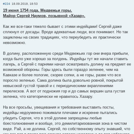
#224
18.09.2019, 18:53
19 июня 1754 года. Медвежьи горы.
Майор Сергей Наумов, позывной «Хазар».
Как же все-таки тяжело бывает с этими индейцами! Сергей даже
сплюнул от досады. Вроде адекватные люди, все понимают. Но так
зациклены на своих традициях, что переубедить их практически
невозможно.
В долину, расположенную среди Медвежьих гор они вчера прибыли,
когда было уже хорошо за полдень. Индейцы тут же начали ставить
лагерь, а Сергей с парнями начал осматривать долину на предмет ее
возможной обороны. Горы здесь были гораздо зеленее, чем на
Кавказе и более пологие, скорее сопки, а не горы, разве что все
поросло зеленью. Сама долина была довольно ровной, покрытой
невысокой густой травой и с периодическими вкраплениями
перелесков. А вот от подножия гор и до самых вершин шла густая
зеленка, что категорически не нравилось Хазару.
На все просьбы, увещевания и требования выставить посты,
индейцы недоуменно пожимали плечами и искренне пытались
убедить Сергея, что в этой долине запрещены любые
боестолкновения и вообще, это демилитаризованная зона в чистом
виде. Рай, а не долина. Сергей, по собственному опыту знавший, что