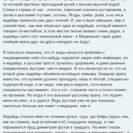
по которой протекал прохладный ручей с весьма вкусной водой.
Слева и справа от нас - пологие, поросшие сначала кустарником, а
затем и высокими тсугами, склоны. Ягоды, грибы, рыба, а из леса
индейцы принесли уже двух оленей. И, как и было обещано, мир и
спокойствие - как мне объяснил один из индейцев, который немного
говорил по-английски, в этих местах белые бывают очень редко, а
индейцы свято чтут неписанный закон - в Медвежьих горах даже
злейшие враги друг на друга нападать не будут.
Я опасался поначалу, что от воды начнутся проблемы с
пищеварением либо кто-нибудь подхватит какую-либо инфекцию, но
и индейцы, и русские просто лучились здоровьем, и даже раненые
поправлялись быстрее, чем я ожидал. И это несмотря на то, что на
второй день индейцы объявили всеобщую помывку. Каждому врачу
известно, что купание должно проходить лишь в тёплой, специально
подогретой воде, и не чаще, чем раз в неделю, хотя многие
специалисты настаивают, что и это - слишком часто и плохо влияет
на организм. Но когда я это высказал русскому врачу, тот поднял
меня на смех, и я сдался. Ведь русские уже не раз показали,
насколько больше они знают о медицине, чем я.
Индейцы отошли ниже по течению ручья, туда, где бобры (здесь они,
как ни странно, ещё встречаются!) соорудили запруду, и там
образовался пруд диаметром футов в тридцать. На моих глазах
краснокожие все разделись догола - мужчины и женщины вместе! - и