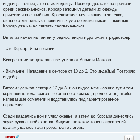
индейцы! Точнее, это не их индейцы! Проведя достаточно времени
среди сасквеханноков, Корсар запомнил детали их одежды,
прически и внешний вид. Краснокожие, мелькавшие в зеленке,
сильно отличались от привычных уже соплеменников - таковыми
Корсар уже начал считать сасквеханноков.
Виталий нажал на тангенту радиостанции и доложил в радиоэфир:
- Это Корсар. Я на позиции.
Вскоре такие же доклады поступили от Апача и Мажора.
- Внимание! Нападение в секторе от 10 до 2. Это индейцы! Повторяю,
индейцы!
Виталик держал сектор с 12 до 3, и он видел мелькавшие тут и там
коричневые тела врагов. Но огня не открывал, предпочитая, чтобы
нападавшие осмелели и подставились под гарантированное
поражение.
Сзади раздались вой и улюлюканье, а затем до Корсара донеслись
звуки рукопашной схватки. Видимо, на каком-то из направлений
врагам удалось-таки прорваться в лагерь.
Uksus
Ответи