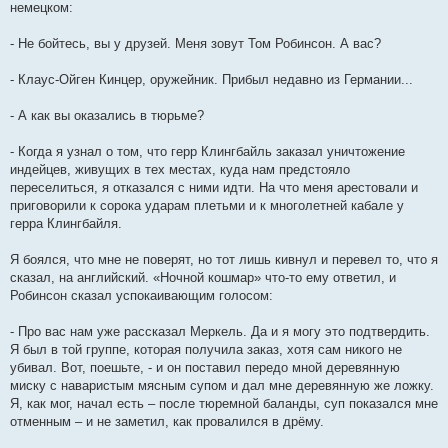
немецком:
- Не бойтесь, вы у друзей. Меня зовут Том Робинсон. А вас?
- Клаус-Ойген Кинцер, оружейник. Прибыл недавно из Германии...
- А как вы оказались в тюрьме?
- Когда я узнал о том, что герр Клингбайль заказал уничтожение
индейцев, живущих в тех местах, куда нам предстояло
переселиться, я отказался с ними идти. На что меня арестовали и
приговорили к сорока ударам плетьми и к многолетней кабале у
герра Клингбайля.
Я боялся, что мне не поверят, но тот лишь кивнул и перевел то, что я
сказал, на английский. «Ночной кошмар» что-то ему ответил, и
Робинсон сказал успокаивающим голосом:
- Про вас нам уже рассказал Меркель. Да и я могу это подтвердить.
Я был в той группе, которая получила заказ, хотя сам никого не
убивал. Вот, поешьте, - и он поставил передо мной деревянную
миску с наваристым мясным супом и дал мне деревянную же ложку.
Я, как мог, начал есть – после тюремной баланды, суп показался мне
отменным – и не заметил, как провалился в дрёму.