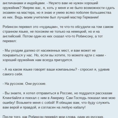
англичанами и индейцами. - Неужто вам не нужен хороший
оружейник? Уверяю вас, я, хоть у меня и не было возможности сдать
экзамен на мастера, но я знаю и умею всяко поболее большинства
из них. Ведь моим учителем был лучший мастер Германии!
Робинсон перевел это «чудищам», те что-то обсудили на том самом
странном языке, не похожем не только на немецкий, но и на
английский. Потом один из них сказал что-то Робинсону, а тот
перевел:
- Мы уходим далеко от насиженных мест, и вам может не
понравиться у нас. Но, если вы хотите, то можете идти с нами -
хороший оружейник нам всегда пригодится.
- А на каком языке говорят ваши компаньоны? - спросил я, удивив
самого себя.
- На русском. Они русские.
- Вы знаете, я хотел отправиться в Россию, но поддался рассказам
Клингбайля и поехал с ним в Америку. Сам Господь показал мне мою
ошибку! Возьмите меня с собой! Я обещаю вам, что буду служить
вам верой и правдой, и согласен на любую кабалу!
После того, как Робинсон перевёл мои слова, один из русских,