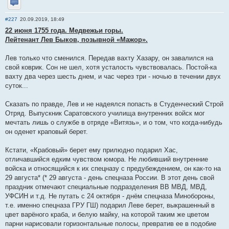
Отправить личное сообщение
#227
20.09.2019, 18:49
22 июня 1755 года. Медвежьи горы.
Лейтенант Лев Быков, позывной «Мажор».
Лев только что сменился. Передав вахту Хазару, он завалился на
свой коврик. Сон не шел, хотя усталость чувствовалась. Постой-ка
вахту два через шесть днем, и час через три - ночью в течении двух
суток...
Сказать по правде, Лев и не надеялся попасть в Студенческий Строй
Отряд. Выпускник Саратовского училища внутренних войск мог
мечтать лишь о службе в отряде «Витязь», и о том, что когда-нибудь
он оденет краповый берет.
Кстати, «Крабовый» берет ему прилюдно подарил Хас,
отличавшийся едким чувством юмора. Не любивший внутренние
войска и относящийся к их спецназу с предубеждением, он как-то на
29 августа* (* 29 августа - день спецназа России. В этот день свой
праздник отмечают специальные подразделения ВВ МВД, МВД,
УФСИН и т.д. Не путать с 24 октября - днём спецназа Минобороны,
т.е. именно спецназа ГРУ ГШ) подарил Леве берет, выкрашенный в
цвет варёного краба, и белую майку, на которой таким же цветом
парни нарисовали горизонтальные полосы, превратив ее в подобие