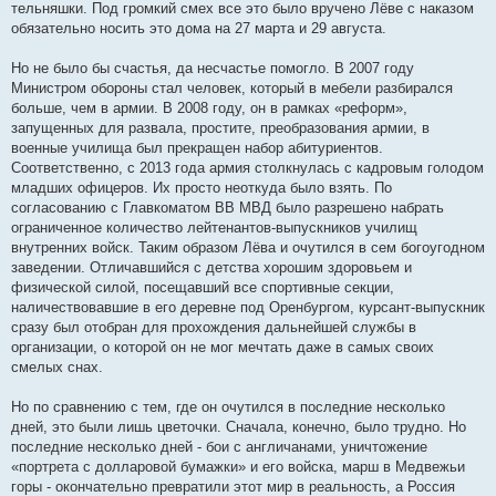
тельняшки. Под громкий смех все это было вручено Лёве с наказом
обязательно носить это дома на 27 марта и 29 августа.
Но не было бы счастья, да несчастье помогло. В 2007 году
Министром обороны стал человек, который в мебели разбирался
больше, чем в армии. В 2008 году, он в рамках «реформ»,
запущенных для развала, простите, преобразования армии, в
военные училища был прекращен набор абитуриентов.
Соответственно, с 2013 года армия столкнулась с кадровым голодом
младших офицеров. Их просто неоткуда было взять. По
согласованию с Главкоматом ВВ МВД было разрешено набрать
ограниченное количество лейтенантов-выпускников училищ
внутренних войск. Таким образом Лёва и очутился в сем богоугодном
заведении. Отличавшийся с детства хорошим здоровьем и
физической силой, посещавший все спортивные секции,
наличествовавшие в его деревне под Оренбургом, курсант-выпускник
сразу был отобран для прохождения дальнейшей службы в
организации, о которой он не мог мечтать даже в самых своих
смелых снах.
Но по сравнению с тем, где он очутился в последние несколько
дней, это были лишь цветочки. Сначала, конечно, было трудно. Но
последние несколько дней - бои с англичанами, уничтожение
«портрета с долларовой бумажки» и его войска, марш в Медвежьи
горы - окончательно превратили этот мир в реальность, а Россия