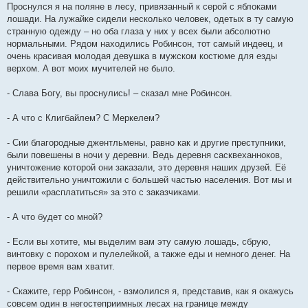
Проснулся я на поляне в лесу, привязанный к серой с яблоками
лошади. На лужайке сидели несколько человек, одетых в ту самую
странную одежду – но оба глаза у них у всех были абсолютно
нормальными. Рядом находились Робинсон, тот самый индеец, и
очень красивая молодая девушка в мужском костюме для езды
верхом. А вот моих мучителей не было.
- Слава Богу, вы проснулись! – сказал мне Робинсон.
- А что с Клигбайлем? С Меркелем?
- Сии благородные джентльмены, равно как и другие преступники,
были повешены в ночи у деревни. Ведь деревня сасквеханноков,
уничтожение которой они заказали, это деревня наших друзей. Её
действительно уничтожили с большей частью населения. Вот мы и
решили «расплатиться» за это с заказчиками.
- А что будет со мной?
- Если вы хотите, мы выделим вам эту самую лошадь, сбрую,
винтовку с порохом и пулелейкой, а также еды и немного денег. На
первое время вам хватит.
- Скажите, герр Робинсон, - взмолился я, представив, как я окажусь
совсем один в негостеприимных лесах на границе между