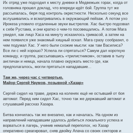
Их отряд уже подходил к месту дневки в Медвежьих горах, когда от
головняка прошел доклад, что впереди идёт бой. Группа тут же
рассыпалась, беря под контроль окрестности. Несколько секунд все
вслушивались и всматривались в окружающий пейзаж. А потом ухо
Ирокеза уловило отдаленные звуки выстрелов. Хас быстро подозвал
к себе Рустама, и они кратко о чем-то посовещались. А потом Мага
увидел, как лицо Хаса на минуту исказилось гримасой, а затем на
нем появился уже знакомый хищный оскал. Мага сразу сообразил, о
чем подумал Хас. У него были схожие мысли: как там Василиса?
Все ли с ней хорошо? Успела ли спрятаться? Самум дал короткую
команду, и группа, рассыпавшись «трилистником», оставив в тылу
англичан и немца, начала плавно окружать место где, как
предполагалось, могли прятаться нападавшие...
Там же, через час с четвертью.
Майор Сергей Наумов, позывной «Хазар»
Сергей сидел на траве, держа на коленях ещё не остывший от боя
автомат. Перед ним сидел Хас, точно так же державший автомат и
слушавший рассказ Хазара.
Битва кончилась так же внезапно, как и началась. На одном из
направлений нападавшим удалось добиться локального успеха и
ворваться в лагерь, учинив немалый переполох, но Хазар
оперативно среагировал, сняв двойку Апача со своих секторов и