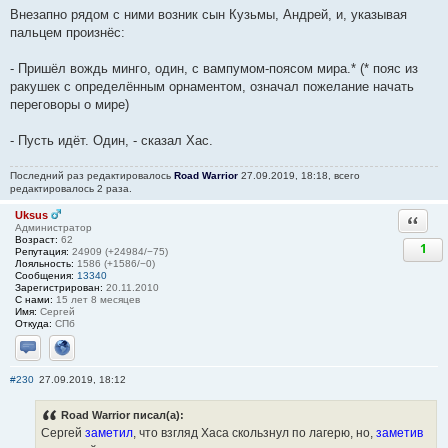
Внезапно рядом с ними возник сын Кузьмы, Андрей, и, указывая
пальцем произнёс:
- Пришёл вождь минго, один, с вампумом-поясом мира.* (* пояс из
ракушек с определённым орнаментом, означал пожелание начать
переговоры о мире)
- Пусть идёт. Один, - сказал Хас.
Последний раз редактировалось
Road Warrior
27.09.2019, 18:18, всего
редактировалось 2 раза.
Uksus
Ответи
Администратор
Возраст:
62
1
Репутация:
24909 (+24984/−75)
Лояльность:
1586 (+1586/−0)
Сообщения:
13340
Зарегистрирован:
20.11.2010
С нами:
15 лет 8 месяцев
Имя:
Сергей
Откуда:
СПб
Отправить личное сообщение
Сайт
#230
27.09.2019, 18:12
Road Warrior писал(а):
Сергей
заметил
, что взгляд Хаса скользнул по лагерю, но,
заметив