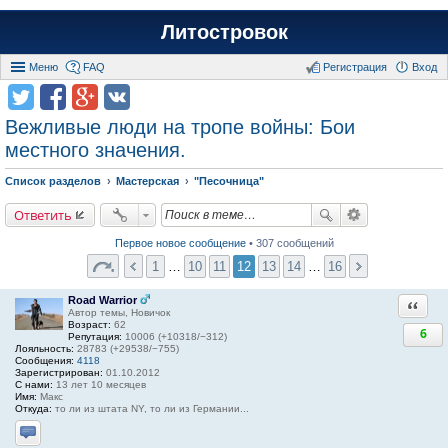
Литостровок
Меню
FAQ
Регистрация
Вход
Вежливые люди на тропе войны: Бои
местного значения.
Список разделов
Мастерская
"Песочница"
Ответить
Первое новое сообщение
• 307 сообщений
1
…
10
11
12
13
14
…
16
Road Warrior
Ответи
Автор темы, Новичок
Возраст:
62
6
Репутация:
10006 (+10318/−312)
Лояльность:
28783 (+29538/−755)
Сообщения:
4118
Зарегистрирован:
01.10.2012
С нами:
13 лет 10 месяцев
Имя:
Макс
Откуда:
то ли из штата NY, то ли из Германии...
Отправить личное сообщение