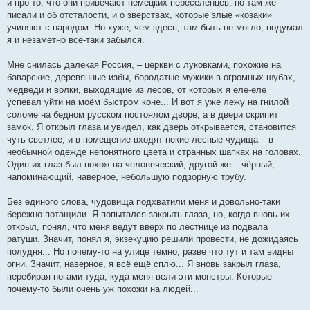
и про то, что они привечают немецких переселенцев; но там же
писали и об отсталости, и о зверствах, которые злые «козаки»
учиняют с народом. Но хуже, чем здесь, там быть не могло, подумал
я и незаметно всё-таки забылся.
Мне снилась далёкая Россия, – церкви с луковками, похожие на
баварские, деревянные избы, бородатые мужики в огромных шубах,
медведи и волки, выходящие из лесов, от которых я еле-еле
успевал уйти на моём быстром коне... И вот я уже лежу на гнилой
соломе на бедном русском постоялом дворе, а в двери скрипит
замок. Я открыл глаза и увидел, как дверь открывается, становится
чуть светлее, и в помещение входят некие лесные чудища – в
необычной одежде непонятного цвета и странных шапках на головах.
Один их глаз был похож на человеческий, другой же – чёрный,
напоминающий, наверное, небольшую подзорную трубу.
Без единого слова, чудовища подхватили меня и довольно-таки
бережно потащили. Я попытался закрыть глаза, но, когда вновь их
открыл, понял, что меня ведут вверх по лестнице из подвала
ратуши. Значит, понял я, экзекуцию решили провести, не дожидаясь
полудня... Но почему-то на улице темно, разве что тут и там видны
огни. Значит, наверное, я всё ещё сплю... Я вновь закрыл глаза,
перебирая ногами туда, куда меня вели эти монстры. Которые
почему-то были очень уж похожи на людей...