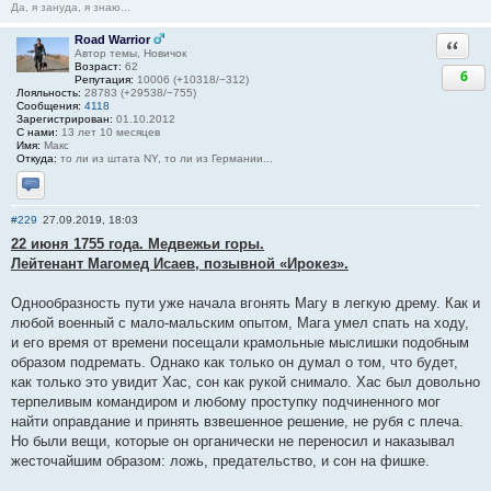
Да, я зануда, я знаю...
Road Warrior
Ответи
Автор темы, Новичок
Возраст:
62
6
Репутация:
10006 (+10318/−312)
Лояльность:
28783 (+29538/−755)
Сообщения:
4118
Зарегистрирован:
01.10.2012
С нами:
13 лет 10 месяцев
Имя:
Макс
Откуда:
то ли из штата NY, то ли из Германии...
Отправить личное сообщение
#229
27.09.2019, 18:03
22 июня 1755 года. Медвежьи горы.
Лейтенант Магомед Исаев, позывной «Ирокез».
Однообразность пути уже начала вгонять Магу в легкую дрему. Как и
любой военный с мало-мальским опытом, Мага умел спать на ходу,
и его время от времени посещали крамольные мыслишки подобным
образом подремать. Однако как только он думал о том, что будет,
как только это увидит Хас, сон как рукой снимало. Хас был довольно
терпеливым командиром и любому проступку подчиненного мог
найти оправдание и принять взвешенное решение, не рубя с плеча.
Но были вещи, которые он органически не переносил и наказывал
жесточайшим образом: ложь, предательство, и сон на фишке.