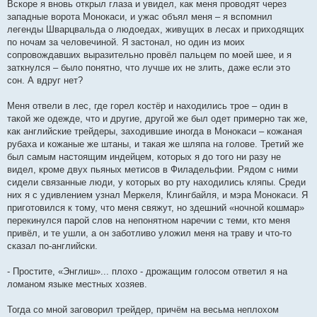
Вскоре я вновь открыл глаза и увидел, как меня проводят через
западные ворота Монокаси, и ужас объял меня – я вспомнил
легенды Шварцвальда о людоедах, живущих в лесах и приходящих
по ночам за человечиной. Я застонал, но один из моих
сопровождавших выразительно провёл пальцем по моей шее, и я
заткнулся – было понятно, что лучше их не злить, даже если это
сон. А вдруг нет?
Меня отвели в лес, где горел костёр и находились трое – один в
такой же одежде, что и другие, другой же был одет примерно так же,
как английские трейдеры, заходившие иногда в Монокаси – кожаная
рубаха и кожаные же штаны, и такая же шляпа на голове. Третий же
был самым настоящим индейцем, которых я до того ни разу не
видел, кроме двух пьяных метисов в Филадельфии. Рядом с ними
сидели связанные люди, у которых во рту находились кляпы. Среди
них я с удивлением узнал Меркеля, Клингбайля, и мэра Монокаси. Я
приготовился к тому, что меня свяжут, но здешний «ночной кошмар»
перекинулся парой слов на непонятном наречии с теми, кто меня
привёл, и те ушли, а он заботливо уложил меня на траву и что-то
сказал по-английски.
- Простите, «Энглиш»... плохо - дрожащим голосом ответил я на
ломаном языке местных хозяев.
Тогда со мной заговорил трейдер, причём на весьма неплохом