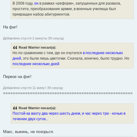
В 2008 году,
он
в рамках «реформ», запущенных для развала,
простите, преобразования армии, в военные училища был
прекращен набор абитуриентов.
На фиг!
Добавлено спустя 2 минуты 39 секунд:
Road Warrior писал(а):
Но по сравнению с тем, где он очутился
в последние несколько
дней
, это были лишь цветочки. Сначала, конечно, было трудно. Но
последние несколько дней
Первое на фиг!
Добавлено спустя 11 минут 39 секунд:
=====================================================
Road Warrior писал(а):
Постой-ка вахту два через шесть днем, и час через три - ночью в
течении двух суток...
Макс, выкинь, не позорься.