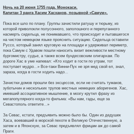
Ночь на 20 июня 1755 года. Монокаси.
Капитан 3 ранга Хасим Хасханов, позывной «Самум».
Пока все шло по плану. Группы зачистили ратушу и тюрьму, из
которой приволокли полусонного, заполошного и перепуганного
насмерть сидельца, не понимавшего, что происходит и пытавшегося
на чистом немецком языке прояснить ситуацию. Сидельца оставили
Руссо, который занял круговую на площади и удерживал периметр,
пока Самум с Удавом пошли наносить визит вежливости местному
бургомистру, судье, а также всем бундесовским олигархам. По
дороге Хас в уме напевал: «Кто ходит в гости по утрам, тот
поступает мудро...» Все-таки Винни-Пух не зря мед свой ел, знал,
зараза, когда в гости ходить надо...
Зачистки домов прошли без эксцессов, если не считать тумаков,
зуботычин и нескольких трупов местных немецких аборигенов. Хас,
имевший ассоциативное мышление, в мозгу крутил фразу из
мегапопулярного когда-то фильма: «Вы нам, гады, еще за
Севастополь ответите...»
За Севас, кстати, предъявить можно было бы. Один из дедушек
Хаса, воевавший в морской пехоте в Великую Отечественную, а
затем и в Японскую, за Севас предъявлял фрицам аж до самой
Праги.