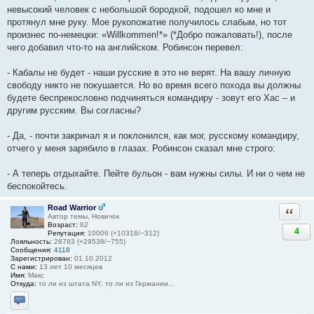
невысокий человек с небольшой бородкой, подошел ко мне и
протянул мне руку. Мое рукопожатие получилось слабым, но тот
произнес по-немецки: «Willkommen!*» (*Добро пожаловать!), после
чего добавил что-то на английском. Робинсон перевел:
- Кабалы не будет - наши русские в это не верят. На вашу личную
свободу никто не покушается. Но во время всего похода вы должны
будете беспрекословно подчиняться командиру - зовут его Хас – и
другим русским. Вы согласны?
- Да, - почти закричал я и поклонился, как мог, русскому командиру,
отчего у меня зарябило в глазах. Робинсон сказал мне строго:
- А теперь отдыхайте. Пейте бульон - вам нужны силы. И ни о чем не
беспокойтесь.
Road Warrior
Ответи
Автор темы, Новичок
Возраст:
62
4
Репутация:
10006 (+10318/−312)
Лояльность:
28783 (+29538/−755)
Сообщения:
4118
Зарегистрирован:
01.10.2012
С нами:
13 лет 10 месяцев
Имя:
Макс
Откуда:
то ли из штата NY, то ли из Германии...
Отправить личное сообщение