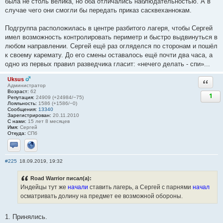
была не столь велика, но оба отличались наблюдательностью. А в
случае чего они смогли бы передать приказ сасквеханнокам.
Подгруппа расположилась в центре разбитого лагеря, чтобы Сергей
имел возможность контролировать периметр и быстро выдвинуться в
любом направлении. Сергей ещё раз огляделся по сторонам и пошёл
к своему каремату. До его смены оставалось ещё почти два часа, а
одно из первых правил разведчика гласит: «нечего делать - спи»...
Uksus
Ответи
Администратор
Возраст:
62
1
Репутация:
24909 (+24984/−75)
Лояльность:
1586 (+1586/−0)
Сообщения:
13340
Зарегистрирован:
20.11.2010
С нами:
15 лет 8 месяцев
Имя:
Сергей
Откуда:
СПб
Отправить личное сообщение
Сайт
#225
18.09.2019, 19:32
Road Warrior писал(а):
Индейцы тут же
начали
ставить лагерь, а Сергей с парнями
начал
осматривать долину на предмет ее возможной обороны.
1. Принялись.