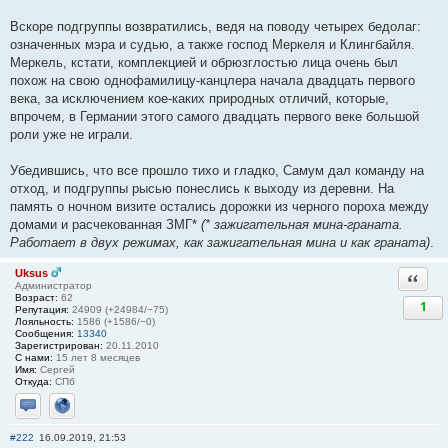
Вскоре подгруппы возвратились, ведя на поводу четырех бедолаг:
означенных мэра и судью, а также господ Меркеля и Клингбайля.
Меркель, кстати, комплекцией и обрюзглостью лица очень был
похож на свою однофамилицу-канцлера начала двадцать первого
века, за исключением кое-каких природных отличий, которые,
впрочем, в Германии этого самого двадцать первого веке большой
роли уже не играли.
Убедившись, что все прошло тихо и гладко, Самум дал команду на
отход, и подгруппы рысью понеслись к выходу из деревни. На
память о ночном визите остались дорожки из черного пороха между
домами и расчекованная ЗМГ*
(* зажигательная мина-граната.
Работает в двух режимах, как зажигательная мина и как граната)
.
Uksus
Ответи
Администратор
Возраст:
62
1
Репутация:
24909 (+24984/−75)
Лояльность:
1586 (+1586/−0)
Сообщения:
13340
Зарегистрирован:
20.11.2010
С нами:
15 лет 8 месяцев
Имя:
Сергей
Откуда:
СПб
Отправить личное сообщение
Сайт
#222
16.09.2019, 21:53