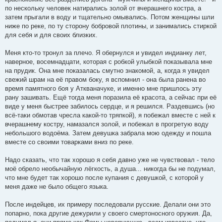
по нескольку человек натирались золой от вчерашнего костра, а
затем прыгали в воду и тщательно омывались. Потом женщины шли
ниже по реке, по ту сторону бобровой плотины, и занимались стиркой
для себя и для своих близких.
Меня кто-то тронул за плечо. Я обернулся и увидел индианку лет,
наверное, восемнадцати, которая с робкой улыбкой показывала мне
на прудик. Она мне показалась смутно знакомой, а, когда я увидел
свежий шрам на её правом боку, я вспомнил - она была ранена во
время памятного боя у Аткваначуке, и именно мне пришлось эту
рану зашивать. Ещё тогда меня поразила её красота, а сейчас при её
виде у меня быстрее забилось сердце, и я решился. Раздевшись (но
всё-таки обмотав чресла какой-то тряпкой), я побежал вместе с ней к
вчерашнему костру, намазался золой, и побежал в прогретую воду
небольшого водоёма. Затем девушка забрала мою одежду и пошла
вместе со своими товарками вниз по реке.
Надо сказать, что так хорошо я себя давно уже не чувствовал - тело
моё обрело необычайную лёгкость, а душа... никогда бы не подумал,
что мне будет так хорошо после купания с девушкой, с которой у
меня даже не было общего языка.
После индейцев, их примеру последовали русские. Делали они это
попарно, пока другие дежурили у своего смертоносного оружия. Да,