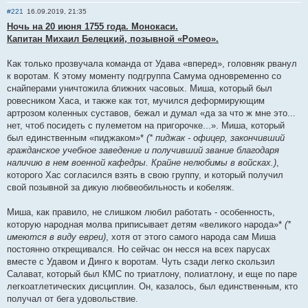
#221
16.09.2019, 21:35
Ночь на 20 июня 1755 года. Монокаси.
Капитан Михаил Белецкий, позывной «Ромео».
Как только прозвучала команда от Удава «вперед», головняк рванул
к воротам. К этому моменту подгруппа Самума одновременно со
снайперами уничтожила ближних часовых. Миша, который был
ровесником Хаса, и также как тот, мучился деформирующим
артрозом коленных суставов, бежал и думал «да за что ж мне это...
нет, чтоб посидеть с пулеметом на пригорочке...». Миша, который
был единственным «пиджаком»*
(* пиджак - офицер, закончивший
гражданское учебное заведение и получивший звание благодаря
наличию в нем военной кафедры. Крайне нелюбимы в войсках.)
,
которого Хас согласился взять в свою группу, и который получил
свой позывной за дикую любвеобильность и кобеляж.
Миша, как правило, не слишком любил работать - особенность,
которую народная молва приписывает детям «великого народа»*
(*
имеются в виду евреи)
, хотя от этого самого народа сам Миша
постоянно открещивался. Но сейчас он несся на всех парусах
вместе с Удавом и Динго к воротам. Чуть сзади легко скользил
Салават, который был КМС по триатлону, полиатлону, и еще по паре
легкоатлетических дисциплин. Он, казалось, был единственным, кто
получал от бега удовольствие.