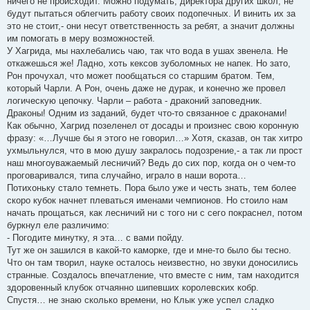
ничего не происходит. Можно подумать, директора других школ, не
будут пытаться облегчить работу своих подопечных. И винить их за
это не стоит,- они несут ответственность за ребят, а значит должны
им помогать в меру возможностей.
У Хагрида, мы нахлебались чаю, так что вода в ушах звенела. Не
откажешься же! Ладно, хоть кексов зуболомных не напек. Но зато,
Рон прочухал, что может пообщаться со старшим братом. Тем,
который Чарли. А Рон, очень даже не дурак, и конечно же провел
логическую цепочку. Чарли – работа - драконий заповедник.
Драконы! Одним из заданий, будет что-то связанное с драконами!
Как обычно, Хагрид позеленел от досады и произнес свою коронную
фразу: «…Лучше бы я этого не говорил…» Хотя, сказав, он так хитро
ухмыльнулся, что в мою душу закралось подозрение,- а так ли прост
наш многоуважаемый лесничий? Ведь до сих пор, когда он о чем-то
проговаривался, типа случайно, играло в наши ворота…
Потихоньку стало темнеть. Пора было уже и честь знать, тем более
скоро кубок начнет плеваться именами чемпионов. Но стоило нам
начать прощаться, как лесничий ни с того ни с сего покраснел, потом
буркнул еле различимо:
- Погодите минутку, я эта… с вами пойду.
Тут же он зашился в какой-то каморке, где и мне-то было бы тесно.
Что он там творил, науке осталось неизвестно, но звуки доносились
странные. Создалось впечатление, что вместе с ним, там находится
здоровенный клубок отчаянно шипевших королевских кобр.
Спустя… не знаю сколько времени, но Клык уже успел сладко