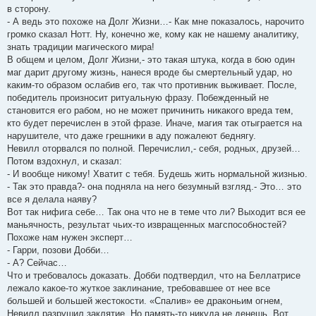
в сторону.
- А ведь это похоже на Долг Жизни…- Как мне показалось, нарочито
громко сказал Нотт. Ну, конечно же, кому как не нашему аналитику,
знать традиции магического мира!
В общем и целом, Долг Жизни,- это такая штука, когда в бою один
маг дарит другому жизнь, нанеся вроде бы смертельный удар, но
каким-то образом ослабив его, так что противник выживает. После,
победитель произносит ритуальную фразу. Побежденный не
становится его рабом, но не может причинить никакого вреда тем,
кто будет перечислен в этой фразе. Иначе, магия так отыграется на
нарушителе, что даже грешники в аду пожалеют беднягу.
Невилл оторвался по полной. Перечислил,- себя, родных, друзей…
Потом вздохнул, и сказал:
- И вообще никому! Хватит с тебя. Будешь жить нормальной жизнью.
- Так это правда?- она подняла на него безумный взгляд.- Это… это
все я делала наяву?
Вот так нифига себе… Так она что не в теме что ли? Выходит вся ее
маньячность, результат чьих-то извращенных магспособностей?
Похоже нам нужен эксперт…
- Гарри, позови Добби…
- А? Сейчас…
Что и требовалось доказать. Добби подтвердил, что на Беллатрисе
лежало какое-то жуткое заклинание, требовавшее от нее все
большей и большей жестокости. «Спалив» ее драконьим огнем,
Невилл разрушил заклятие. Но память-то никуда не денешь. Вот