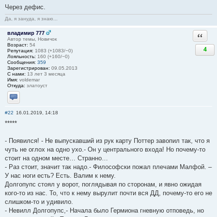
Через дефис.
Да, я зануда, я знаю...
владимир 777
Ответи
Автор темы, Новичок
Возраст:
54
4
Репутация:
1083 (+1083/−0)
Лояльность:
160 (+160/−0)
Сообщения:
359
Зарегистрирован:
09.05.2013
С нами:
13 лет 3 месяца
Имя:
voldemar
Откуда:
златоуст
Отправить личное сообщение
#22
16.01.2019, 14:18
*****
- Появился! - Не выпускавший из рук карту Поттер завопил так, что я
чуть не оглох на одно ухо.- Он у центрального входа! Но почему-то
стоит на одном месте… Странно…
- Раз стоит, значит так надо.- Философски пожал плечами Малфой. –
У нас ноги есть? Есть. Валим к нему.
Долгопупс стоял у ворот, поглядывая по сторонам, и явно ожидая
кого-то из нас. То, что к нему вырулит почти вся ДД, почему-то его не
слишком-то и удивило.
- Невилл Долгопупс,- Начала было Гермиона гневную отповедь, но