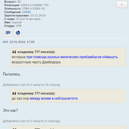
Возраст:
62
−
Репутация:
24913 (+24988/−75)
Лояльность:
1586 (+1586/−0)
Сообщения:
13342
Зарегистрирован:
20.11.2010
С нами:
15 лет 8 месяцев
Имя:
Сергей
Откуда:
СПб
Отправить личное сообщение
Сайт
#25
22.01.2019, 17:05
владимир 777 писал(а):
которые
при помощи разных магических прибамбасов обмануть
возрастную черту Дамблдора.
Пытались.
Добавлено спустя 2 минуты 15 секунд:
владимир 777 писал(а):
до сих пор
между всеми в нейтралитете
.
Это как?
Добавлено спустя 2 минуты 4 секунды: