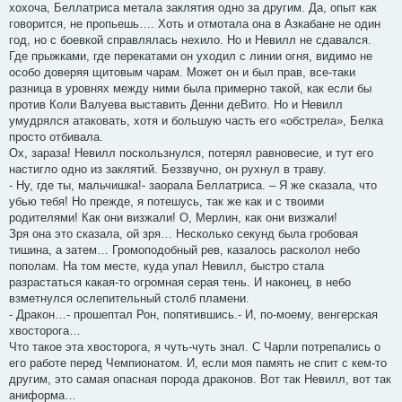
хохоча, Беллатриса метала заклятия одно за другим. Да, опыт как
говорится, не пропьешь…. Хоть и отмотала она в Азкабане не один
год, но с боевкой справлялась нехило. Но и Невилл не сдавался.
Где прыжками, где перекатами он уходил с линии огня, видимо не
особо доверяя щитовым чарам. Может он и был прав, все-таки
разница в уровнях между ними была примерно такой, как если бы
против Коли Валуева выставить Денни деВито. Но и Невилл
умудрялся атаковать, хотя и большую часть его «обстрела», Белка
просто отбивала.
Ох, зараза! Невилл поскользнулся, потерял равновесие, и тут его
настигло одно из заклятий. Беззвучно, он рухнул в траву.
- Ну, где ты, мальчишка!- заорала Беллатриса. – Я же сказала, что
убью тебя! Но прежде, я потешусь, так же как и с твоими
родителями! Как они визжали! О, Мерлин, как они визжали!
Зря она это сказала, ой зря… Несколько секунд была гробовая
тишина, а затем… Громоподобный рев, казалось расколол небо
пополам. На том месте, куда упал Невилл, быстро стала
разрастаться какая-то огромная серая тень. И наконец, в небо
взметнулся ослепительный столб пламени.
- Дракон…- прошептал Рон, попятившись.- И, по-моему, венгерская
хвосторога…
Что такое эта хвосторога, я чуть-чуть знал. С Чарли потрепались о
его работе перед Чемпионатом. И, если моя память не спит с кем-то
другим, это самая опасная порода драконов. Вот так Невилл, вот так
аниформа…