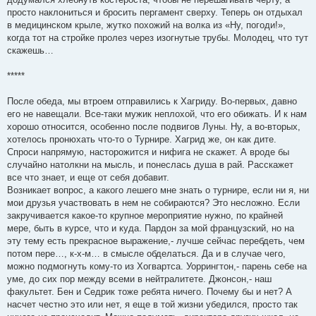
просто наклониться и бросить пергамент сверху. Теперь он отдыхал
в медицинском крыле, жутко похожий на волка из «Ну, погоди!»,
когда тот на стройке пролез через изогнутые трубы. Молодец, что тут
скажешь…
*****
После обеда, мы втроем отправились к Хагриду. Во-первых, давно
его не навещали. Все-таки мужик неплохой, что его обижать. И к нам
хорошо относится, особенно после подвигов Луны. Ну, а во-вторых,
хотелось пронюхать что-то о Турнире. Хагрид же, он как дите.
Спроси напрямую, насторожится и нифига не скажет. А вроде бы
случайно натолкни на мысль, и понеслась душа в рай. Расскажет
все что знает, и еще от себя добавит.
Возникает вопрос, а какого лешего мне знать о турнире, если ни я, ни
мои друзья участвовать в нем не собираются? Это несложно. Если
закручивается какое-то крупное мероприятие нужно, по крайней
мере, быть в курсе, что и куда. Пардон за мой французский, но на
эту тему есть прекрасное выражение,- лучше сейчас перебдеть, чем
потом пере…, к-х-м… в смысле обделаться. Да и в случае чего,
можно подмогнуть кому-то из Хогвартса. Уоррингтон,- парень себе на
уме, до сих пор между всеми в нейтралитете. Джонсон,- наш
факультет. Бен и Седрик тоже ребята ничего. Почему бы и нет? А
насчет честно это или нет, я еще в той жизни убедился, просто так