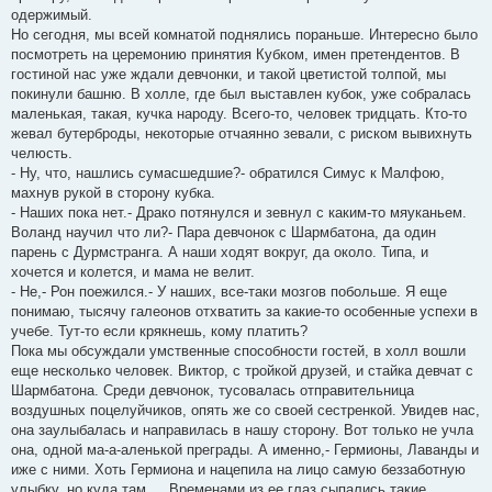
одержимый.
Но сегодня, мы всей комнатой поднялись пораньше. Интересно было
посмотреть на церемонию принятия Кубком, имен претендентов. В
гостиной нас уже ждали девчонки, и такой цветистой толпой, мы
покинули башню. В холле, где был выставлен кубок, уже собралась
маленькая, такая, кучка народу. Всего-то, человек тридцать. Кто-то
жевал бутерброды, некоторые отчаянно зевали, с риском вывихнуть
челюсть.
- Ну, что, нашлись сумасшедшие?- обратился Симус к Малфою,
махнув рукой в сторону кубка.
- Наших пока нет.- Драко потянулся и зевнул с каким-то мяуканьем.
Воланд научил что ли?- Пара девчонок с Шармбатона, да один
парень с Дурмстранга. А наши ходят вокруг, да около. Типа, и
хочется и колется, и мама не велит.
- Не,- Рон поежился.- У наших, все-таки мозгов побольше. Я еще
понимаю, тысячу галеонов отхватить за какие-то особенные успехи в
учебе. Тут-то если крякнешь, кому платить?
Пока мы обсуждали умственные способности гостей, в холл вошли
еще несколько человек. Виктор, с тройкой друзей, и стайка девчат с
Шармбатона. Среди девчонок, тусовалась отправительница
воздушных поцелуйчиков, опять же со своей сестренкой. Увидев нас,
она заулыбалась и направилась в нашу сторону. Вот только не учла
она, одной ма-а-аленькой преграды. А именно,- Гермионы, Лаванды и
иже с ними. Хоть Гермиона и нацепила на лицо самую беззаботную
улыбку, но куда там…. Временами из ее глаз сыпались такие