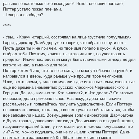
раньше не настолько ярко выходило!- Нокс!- свечение погасло,
Поттер устало пожал плечами.
- Теперь я свободен?
*****
- Увы…- Крауч -старший, состряпал на лице грустную полуулыбку.-
Гарри, директор Дамблдор уже говорил, что обратного пути нет…
Пусть даже ты и не при чем, но твое имя попало в кубок. А кубок,
выбрал тебя. Поэтому, хочешь ты этого или нет, но участвовать
придется. Иначе последствия могут быть плачевными отнюдь не для
кого-то из нас, а именно для тебя.
Поттер хотел было, что-то возразить, но махнул обреченно рукой, и
направился в дверь, куда раньше уже прошли трое чемпионов.
Я же, в это время, усиленно мусолил две исконные темы, известные
еще во времена знаменитых русских классиков Чернышевского и
Герцена. Да, да,- именно те. Кто виноват?, и Что делать? Со вторым
вопросом, дело примерно ясное. Раз некуда деваться, значит
расслабьтесь и попытайтесь получить удовольствие. Если Поттеру
не соскочить никак, тогда надо все его участие обставить так, чтобы
все запомнили наших. Возмущенные вопли директоров Шармбатона
и Дурмстранга, доносились аж сюда. Два чемпиона от одной школы,
нарушение правил! Блин, у них мозги где, в нижних полушариях что
ли? А то, можно подумать, они не слышали клятвы Поттера! Да он
орал так, что задремавший Крэбб аж подскочил на месте.