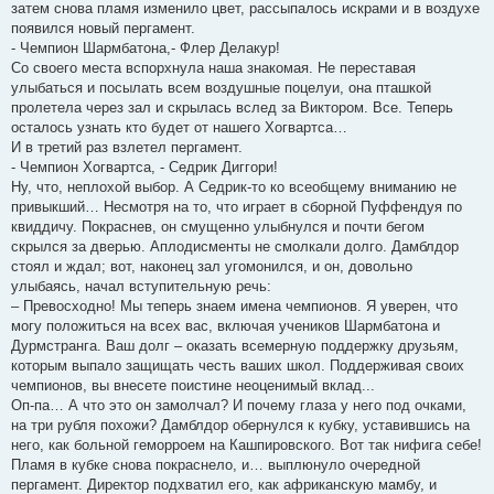
затем снова пламя изменило цвет, рассыпалось искрами и в воздухе
появился новый пергамент.
- Чемпион Шармбатона,- Флер Делакур!
Со своего места вспорхнула наша знакомая. Не переставая
улыбаться и посылать всем воздушные поцелуи, она пташкой
пролетела через зал и скрылась вслед за Виктором. Все. Теперь
осталось узнать кто будет от нашего Хогвартса…
И в третий раз взлетел пергамент.
- Чемпион Хогвартса, - Седрик Диггори!
Ну, что, неплохой выбор. А Седрик-то ко всеобщему вниманию не
привыкший… Несмотря на то, что играет в сборной Пуффендуя по
квиддичу. Покраснев, он смущенно улыбнулся и почти бегом
скрылся за дверью. Аплодисменты не смолкали долго. Дамблдор
стоял и ждал; вот, наконец зал угомонился, и он, довольно
улыбаясь, начал вступительную речь:
– Превосходно! Мы теперь знаем имена чемпионов. Я уверен, что
могу положиться на всех вас, включая учеников Шармбатона и
Дурмстранга. Ваш долг – оказать всемерную поддержку друзьям,
которым выпало защищать честь ваших школ. Поддерживая своих
чемпионов, вы внесете поистине неоценимый вклад...
Оп-па… А что это он замолчал? И почему глаза у него под очками,
на три рубля похожи? Дамблдор обернулся к кубку, уставившись на
него, как больной геморроем на Кашпировского. Вот так нифига себе!
Пламя в кубке снова покраснело, и… выплюнуло очередной
пергамент. Директор подхватил его, как африканскую мамбу, и