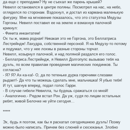
да еще с преподами? Ну не съехал же парень крышей?
Невилл остановился в центре поляны. Посмотрел на нас, на небо,
огляделся по сторонам. Вздохнул, и достал из кармана маленькую
фигурку. Мне на мгновение показалось, что это статуэтка Медузы
Горгоны. Невилл поставил ее на землю и взмахнув палочкой
крикнул:
- Финита инкантатем!
Ох ты ж, мама родная! Никакая это не Горгона, это Беллатриса
Лестрейндж! Лахудра, собственной персоной. Я на Медузу-то потому
и подумал, что у нее лохмы в разные стороны торчат.
Невилл, козырнул палочкой, и над поляной раздался его голос.
- Беллатриса Лестрейндж, я Невилл Долгопупс вызываю тебя на
дуэль, по всем правилам проведения магических поединков. Ты
согласна?
- Я? Я? Ах-ха-ха!- О, да по тетеньке дурка горючими слезами
рыдает!- Да что ты можешь сделать мне, мальчишка! Я убью тебя!
И тут, шагнув вперед, подал голос Гарри.
- В случае гибели Невилла, ты будешь сражаться со мной!
- Аналогично.- Рядом встал Рон. Да уж, судя по лицам остальных
ребят, живой Белочке не уйти сегодня…
*****
Эх, будь я поэтом, как бы я раскатал сегодняшнюю дуэль! Поэму
можно было написать. Причем без слюней и сюсюканья. Злобно