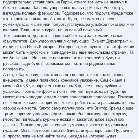
подозрительно уставилась на Гарри, отчего тот чуть не нырнул в
бокал с соком. Лаванда упорно пыталась прожечь в Роне дыру,
взглядом полным фаерболов. Подозреваю, что подруга Фреда тоже
что-то похожее выдала. И только Луна, незаметно от всех
усмехнулась, и с вечной полуотсутствующей улыбкой показала мне
кулачок. Типа,- я-то в курсе, но на всякий пожарный….
Тем временем, делегаты нашли себе место за столами разных
факультетов. Дамблдор объявил следующих. Значит Дурмстранг и
их директор Игорь Каркаров. Интересно, имя русское, а вот фамилия
может быть и русской, и принадлежать еще нескольким странам. Та
же Болгария… Но вполне возможно, что среди ребят будут и
русские. Надо будет познакомиться, хоть на родном языке
поговорить.
А вот, к Каркарову, несмотря на его вполне-таки отталкивающую
внешность, у меня появилось кое-какое уважение. Сам он был в
меховой шубе, и парни его как на подбор, все в полушубках и
ушанках. Форма, не форма, понты или нет, мужик ехал туда, где
может быть холодно и одел своих подопечных подобающе. Показав
несколько красочных приемов магии, ребята стали рассаживаться на
свободные места. Как-то само получилось, что Виктор Крамм с еще
тремя парнями уселись рядом с нами. Рон, вытянулся в струнку,
перестал поглощать куриные ножки и, кажется, даже забыл как
дышать. Только следил за своим кумиром, широко выпученными
глазами. Мы с Поттером тоже не блистали красноречием. Ну, лично
я, просто пока не мог найти темы, беседа на которую будет