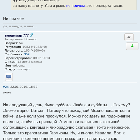
за нашу планету. Уши и рыло
не причем
, это поговорка такая.
Ни при чём.
Да, я зануда, я знаю...
владимир 777
Ответи
Автор темы, Новичок
Возраст:
54
4
Репутация:
1083 (+1083/−0)
Лояльность:
160 (+160/−0)
Сообщения:
359
Зарегистрирован:
09.05.2013
С нами:
13 лет 3 месяца
Имя:
voldemar
Откуда:
златоуст
Отправить личное сообщение
#24
22.01.2019, 16:32
*****
На следующий день, была суббота. Люблю я субботы.… Почему?
Элементарно, Ватсон! Потому что выходной! Можно поваляться в
койке, даже если уже проснулся. Можно посидеть на подоконнике
спальни, любуясь природой. А можно и зашиться в гостиной,
обложившись книгами и лихорадочно скатывая что-то интересное.
Только это прерогатива Гермионы. Ну, и иногда Невилла. Вот, к
примеру, последнее время он вгрызался в гранит науки как