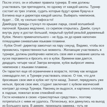
После этого, он и объявил правила турнира. В нем должны
участвовать три претендента, по одному от каждой школы. Турнир
состоит из трех этапов, судить которые будут кроме Крауча и
Бэгмена еще и директора каждой школы. Выбирать чемпионов,
будет… Ой, ну сколько пафоса-то!
Дамблдор трижды стукнул по крышке ларца, своей волшебной
палочкой. Крышка медленно, со скрипом открылась. Дамби, сунул
внутрь руку и достал большой, покрытый грубой резьбой деревянный
Кубок. Ничего примечательного – не будь он до краев наполнен
пляшущими синеватыми языками пламени.
- Кубок Огня!- директор замолчал на пару секунд. Видимо, чтобы все
прониклись торжественностью момента.- Желающие участвовать в
турнире, должны разборчиво написать свое имя и название школы на
куске пергамента и бросить его в кубок. Времени вам дается,
двадцать четыре часа! Завтра вечером, кубок выбросит имена
чемпионов с языками пламени…
Он тарахтел еще об ограничении в возрасте, потому как младше
семнадцати лет, в Турнире участвовать опасно. О том, что для
бросивших свое имя в кубок нет пути назад. Значит, передумать уже
нельзя, бросив свое имя, студент заключает с кубком магический
контракт до конца Турнира. Наконец он выдохся, и картинно хлопнув
в ладоши, пожелал всем спокойной ночи.
Гости ночевали в своих «транспортных средствах», поэтому
потрепаться с ними не удалось. Потихоньку, все двинулись на выход
из Большого зала. В дверях, произошла заминка,- чуть не