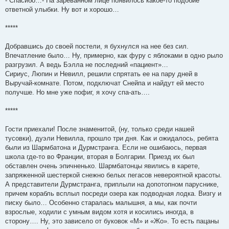
- Спасибо…- На зареванном лице появилось какое-то подобие
ответной улыбки. Ну вот и хорошо…
*****
Добравшись до своей постели, я бухнулся на нее без сил.
Впечатление было… Ну, примерно, как фуру с яблоками в одно рыло
разгрузил. А ведь Бэлла не последний «пациент»…
Сириус, Люпин и Невилл, решили спрятать ее на пару дней в
Выручай-комнате. Потом, подключат Снейпа и найдут ей место
получше. Но мне уже пофиг, я хочу спа-ать….
*****
Гости приехали! После знаменитой, (ну, только среди нашей
тусовки), дуэли Невилла, прошло три дня. Как и ожидалось, ребята
были из Шармбатона и Дурмстранга. Если не ошибаюсь, первая
школа где-то во Франции, вторая в Болгарии. Приезд их был
обставлен очень эпичненько. Шармбатонцы явились в карете,
запряженной шестеркой снежно белых пегасов невероятной красоты.
А представители Дурмстранга, приплыли на допотопном паруснике,
причем корабль всплыл посреди озера как подводная лодка. Визгу и
писку было… Особенно старалась малышня, а мы, как почти
взрослые, ходили с умным видом хотя и косились иногда, в
сторону…. Ну, это зависело от буковок «М» и «Жо». То есть пацаны