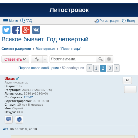
Литостровок
Меню
FAQ
Регистрация
Вход
Всякое бывает. Год четвертый.
Список разделов
Мастерская
"Песочница"
Ответить
1
2
3
Первое новое сообщение
• 52 сообщения
Uksus
Ответи
Администратор
Возраст:
62
−
Репутация:
24913 (+24988/−75)
Лояльность:
1586 (+1586/−0)
Сообщения:
13342
Зарегистрирован:
20.11.2010
С нами:
15 лет 8 месяцев
Имя:
Сергей
Откуда:
СПб
Отправить личное сообщение
Сайт
#21
06.08.2018, 20:18