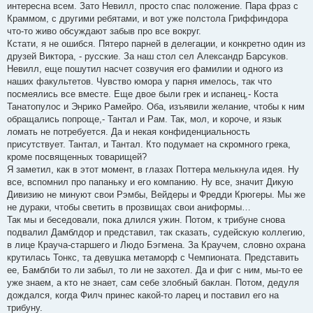
интересна всем. Зато Невилл, просто спас положение. Пара фраз с
Краммом, с другими ребятами, и вот уже полстола Гриффиндора
что-то живо обсуждают забыв про все вокруг.
Кстати, я не ошибся. Пятеро парней в делегации, и конкретно один из
друзей Виктора, - русские. За наш стол сел Александр Барсуков.
Невилл, еще пошутил насчет созвучия его фамилии и одного из
наших факультетов. Чувство юмора у парня имелось, так что
посмеялись все вместе. Еще двое были грек и испанец,- Коста
Танатопулос и Энрико Рамейро. Оба, изъявили желание, чтобы к ним
обращались попроще,- Тантал и Рам. Так, мол, и короче, и язык
ломать не потребуется. Да и некая конфиденциальность
присутствует. Тантал, и Тантал. Кто подумает на скромного грека,
кроме посвященных товарищей?
Я заметил, как в этот момент, в глазах Поттера мелькнула идея. Ну
все, вспомнил про папаньку и его компанию. Ну все, значит Дикую
Дивизию не минуют свои Рэмбы, Вейдеры и Фредди Крюгеры. Мы же
не дураки, чтобы светить в прозвищах свои аниформы…
Так мы и беседовали, пока длился ужин. Потом, к трибуне снова
подвалил Дамблдор и представил, так сказать, судейскую коллегию,
в лице Крауча-старшего и Людо Бэгмена. За Краучем, словно охрана
крутилась Тонкс, та девушка метаморф с Чемпионата. Представить
ее, Бамблби то ли забыл, то ли не захотел. Да и фиг с ним, мы-то ее
уже знаем, а кто не знает, сам себе злобный баклан. Потом, дедуля
дождался, когда Филч принес какой-то ларец и поставил его на
трибуну.