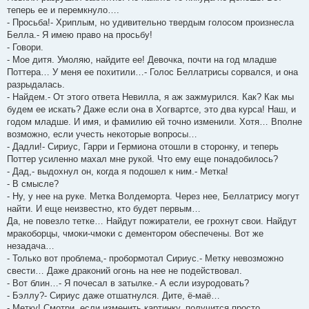
теперь ее и перемкнуло….
- Просьба!- Хриплым, но удивительно твердым голосом произнесла
Белла.- Я имею право на просьбу!
- Говори.
- Мое дитя. Умоляю, найдите ее! Девочка, почти на год младше
Поттера… У меня ее похитили…- Голос Беллатрисы сорвался, и она
разрыдалась.
- Найдем.- От этого ответа Невилла, я аж зажмурился. Как? Как мы
будем ее искать? Даже если она в Хогвартсе, это два курса! Наш, и
годом младше. И имя, и фамилию ей точно изменили. Хотя… Вполне
возможно, если учесть некоторые вопросы…
- Дадли!- Сириус, Гарри и Гермиона отошли в сторонку, и теперь
Поттер усиленно махал мне рукой. Что ему еще понадобилось?
- Дад,- выдохнул он, когда я подошел к ним.- Метка!
- В смысле?
- Ну, у нее на руке. Метка Волдеморта. Через нее, Беллатрису могут
найти. И еще неизвестно, кто будет первым…
Да, не повезло тетке… Найдут пожиратели, ее грохнут свои. Найдут
мракоборцы, чмоки-чмоки с дементором обеспечены. Вот же
незадача…
- Только вот проблема,- пробормотал Сириус.- Метку невозможно
свести… Даже драконий огонь на нее не подействовал.
- Вот блин…- Я почесал в затылке.- А если изуродовать?
- Бэллу?- Сириус даже отшатнулся. Дите, ё-маё…
- Метку! Смотри, если изменить картинку, получится просто