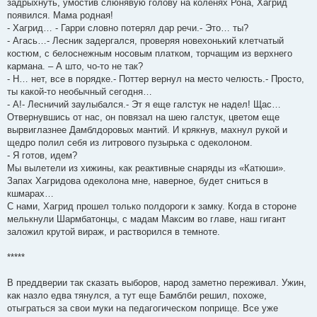
задрыхнуть, умостив слюнявую голову на коленях Рона, Хагрид
появился. Мама родная!
- Хагрид… - Гарри словно потерял дар речи.- Это… ты?
- Агась…- Лесник задергался, проверяя новехонький клетчатый
костюм, с белоснежным носовым платком, торчащим из верхнего
кармана. – А што, чо-то не так?
- Н… нет, все в порядке.- Поттер вернул на место челюсть.- Просто,
ты какой-то необычный сегодня…
- А!- Лесничий заулыбался.- Эт я еще галстук не надел! Щас…
Отвернувшись от нас, он повязал на шею галстук, цветом еще
вырвиглазнее Дамблдоровых мантий. И крякнув, махнул рукой и
щедро полил себя из литрового пузырька с одеколоном.
- Я готов, идем?
Мы вылетели из хижины, как реактивные снаряды из «Катюши».
Запах Хагридова одеколона мне, наверное, будет сниться в
кшмарах…
С нами, Хагрид прошел только полдороги к замку. Когда в стороне
мелькнули Шармбатонцы, с мадам Максим во главе, наш гигант
заложил крутой вираж, и растворился в темноте.
*****
В преддверии так сказать выборов, народ заметно переживал. Ужин,
как назло едва тянулся, а тут еще Бамблби решил, похоже,
отыграться за свои муки на педагогическом поприще. Все уже