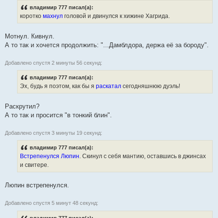
владимир 777 писал(а):
коротко
махнул
головой и двинулся к хижине Хагрида.
Мотнул. Кивнул.
А то так и хочется продолжить: "...Дамблдора, держа её за бороду".
Добавлено спустя 2 минуты 56 секунд:
владимир 777 писал(а):
Эх, будь я поэтом, как бы я
раскатал
сегодняшнюю дуэль!
Раскрутил?
А то так и просится "в тонкий блин".
Добавлено спустя 3 минуты 19 секунд:
владимир 777 писал(а):
Встрепенулся Люпин
. Скинул с себя мантию, оставшись в джинсах
и свитере.
Люпин встрепенулся.
Добавлено спустя 5 минут 48 секунд:
владимир 777 писал(а):