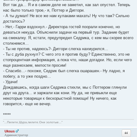
Вот так да… Я и в самом деле не заметил, как зал опустел. Теперь
нас было только трое,- я, Поттер и Диггори.
- А ты думал! Не все же нам кулаками махать! Ну что там? Сильно
досталось?
- Нет,- Гарри вздохнул.- Директора гостей поорали конечно, но
деваться некуда. Объяснили задачи на первый тур. Задание будет
на смекалку. Я, кстати, предупредил Седрика, с кем мы скорее всего
столкнемся…
- Ты не против, надеюсь?- Диггори слегка нахмурился…
- Ты с дуба рухнул? С чего это я против буду? Единственно, это не
стопроцентная информация, а пока что, наши догадки. Но, если чего
еще разнюхаем, милости просим!
- Спасибо…- похоже, Седрик был слегка ошарашен.- Ну ладно, я
побегу, а то уже поздно…
- Удачи!
Дождавшись, когда шаги Седрика стихли, мы с Поттером глянули
друг на друга… и заржали как кони. Ну да, не привыкли еще
некоторые товарищи к бескорыстной помощи! Ну ничего, как
говорится,- еще не вечер.
*****
"...Пилите,Шура,пилите.Они золотые..."
Uksus
Ответи
Администратор