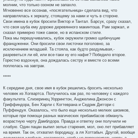
молнии, что только озоном не запахло.
Мгновенно все осознав, «посягательница» сделала вид, что
направлялась к зеркалу, стоящему за нами и чуть в стороне.
Свои имена в кубок бросили Виктор и Тантал. Барсук, сразу сказал,
что своя шуба ему дороже деревянного макинтоша. Рам заржал, и
сказал примерно тоже самое, но в испанском стиле.
Пока мы перешучивались, кубок окружили громко щебечущие
француженки. Они бросили свои листочки поголовно, за
исключением младшей. Та стояла, как будто раздумывая,-
разреветься ли ей, или все-таки ну его нафиг? Победило второе.
Горестно вздохнув, она дождалась сестру и вместе со всеми
поплелась на завтрак.
*****
К середине дня, свое имя в кубок решились бросить несколько
человек из Хогвартса. Получилось как раз, по человеку с каждого
факультета. Слизеринец Уоррингтон, Анджелина Джонсон с
Гриффиндора, Бен Харли с Когтеврана и Седрик Диггори с
Пуффендуя. Оказалось, что было еще несколько мелких шизиков,
которые при помощи разных магических прибамбасов обмануть
возрастную черту Дамблдора. Правда и ответку они получили не
слабую. Один пацан выпил зелье старения, мол, оно лет прибавляет
на время. Так он, отхватил бородищу, а ля Хоттабыч. Другой, вообще
додумался хлебнуть костероста, чтобы не перешагивать черту, а