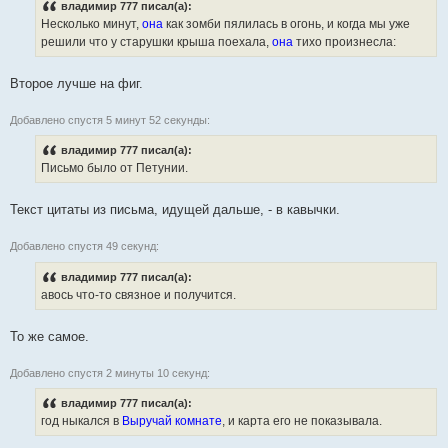
владимир 777 писал(а):
Несколько минут,
она
как зомби пялилась в огонь, и когда мы уже
решили что у старушки крыша поехала,
она
тихо произнесла:
Второе лучше на фиг.
Добавлено спустя 5 минут 52 секунды:
владимир 777 писал(а):
Письмо было от Петунии.
Текст цитаты из письма, идущей дальше, - в кавычки.
Добавлено спустя 49 секунд:
владимир 777 писал(а):
авось что-то связное и получится.
То же самое.
Добавлено спустя 2 минуты 10 секунд:
владимир 777 писал(а):
год ныкался в
Выручай комнате
, и карта его не показывала.