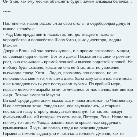
Ой блин, как ему лесник объяснять будет, зачем алкашам белочка…
*****
Постепенно, народ расселся за свои столы, и седобородый дедуля
вышел к трибуне.
- Рад Вам представить наших гостей, делегацию от школы
чародейства и волшебства Шармбатон, и их директора, мадам
Максим!
Двери в Большой зал распахнулись, и в проеме показалась мадам,
со своими подопечными. Вот это дама! Несмотря на свой огромный
рост, она отличалась прямой осанкой и высоко поднятой головой. Не
в обиду будь сказано, красотой она не блистала, но уважение
вызывала сразу. Хотя… Ладно, промолчу про пегасов, но не
понравилось мне и то, что сама дама была закутана в шелка и меха,
а ее молодняк почти уже постукивал зубами. По крайней мере,
первые девчонки-шармбатонки, отличались от нас синеватым цветом
лица. Похоже змерзли Маугли….
Во как! Среди делегации, оказалась и наша знакомая по Чемпионату.
И ее сестренка тоже. Увидев нас, обе заулыбались, и старшая
послала в нашу сторону воздушный поцелуй. Тотчас же, вокруг
физиономий нашей пятерки, то есть меня, Поттера, Рона, Невилла и
почему-то только Фреда, замельтешили крошечные сердечки с
крылышками. Я чуть не помер, глядя на реакцию девчат…
Гермиона тяжело вздохнула и покачала головой. Джинни, как-то