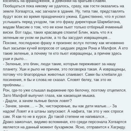
косились на француженок, а девчонки на братьев-славян.
Пообщаться пока никому не удалось, сразу, как гости оказались на
земле Хогвартса, нас загнали в здание. Ну, типа там, представлять
будут всех во время праздничного ужина. Единственно, что я успел
услышать перед уходом, так это фразу директорши Шармбатона,
мадам Максим о том, что ее кони пьют только отборный ячменный
виски. Вот гады, таких красавцев споили! Блин, жаль что я к
зеленым ни ухом ни рылом, а то бы засудил извращенцев…
Похоже, последнюю фразу я произнес вслух потому как мгновенно
был засыпан кучей вопросов от шедших рядом Рона и Малфоя. А кто
такие зеленые, а почему те кто пьют извращенцы, а причем здесь
уши и рыло…
- Зеленые, это блин, люди такие, которые переживают за нашу
планету. Уши и рыло не причем, это поговорка такая. А извращенцы,
потому что благородных животных спаивают. Сами бы хлебали до
посинения, я бы и слова не сказал. Словят белку, так это их
проблемы…
Рон, где-то уже слышал выражение про белочку, поэтому отцепился.
Зато Малфой выпучил глаза, как какающая мышка.
- Дадли, а зачем пьяные белок ловят?
- Зачем, зачем…. – Эх, чистокровные, вы как дети малые…- За
надом! Ловят и в штаны запускают. А нафига, так это у них спроси
сам. Я как-то не в курсе. До такой степени не напивался…
Драко замолчал, видимо вспоминая, кто среди персонала Хогвартся
является на данный момент бухариком. Ясно, отправится к Хагриду.