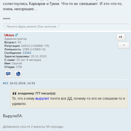
схлестнулись Каркаров и Грюм. Что-то их связывает. И это что-то,
очень нехорошее…
*****
"...Пилите,Шура,пилите.Они золотые..."
Uksus
Ответи
Администратор
Возраст:
62
−
Репутация:
24913 (+24988/−75)
Лояльность:
1586 (+1586/−0)
Сообщения:
13342
Зарегистрирован:
20.11.2010
С нами:
15 лет 8 месяцев
Имя:
Сергей
Откуда:
СПб
Отправить личное сообщение
Сайт
#23
16.01.2019, 14:33
владимир 777 писал(а):
То, что к нему
вырулит
почти вся ДД, почему-то его не слишком-то и
удивило.
ВырулиЛА.
Добавлено спустя 2 минуты 44 секунды: