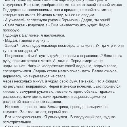
татуировка. Все-таки, изображение метки несет какой-то свой смысл.
Поддержаное заклинаниями, оно и придает, те свойства метки,
которые она имеет. Изменив метку, мы ее не сводим…
- А убиваем!- всплеснула руками Гермиона.- Дадли, ты гений!
- Сама такая.- вздохнул я.- Еще неизвестно что будет. Ладно,
попробую.
Подойдя к Бэллочке, я наклонился.
- Мадам, пзвольте ручку…
- Зачем?- тетка недоумевающе посмотрела на меня. Ух, да что ж они
тупят-то сегодня, а?
- Поцеловать, блин!- пусть грубо, но нафига спрашивать? Взял ее за
руку, присмотрелся к метке. А, ладно. Перед смертью не
надышишься. Накрыл изображение своей ладонью, закрыл глаза,
сосредоточился. Ладонь стало мелко покалывать. Белла охнула,
дернулась, но вырываться не стала.
Через несколько минут, я убрал свою руку. Не знаю, что я ожидал,
но результат понравился. Череп и змеюка исчезли. Зато проявился
кинжал с вычурной рукоятью, лезвие которого обвивал дракон с
распростертыми кожистыми крыльями и вырывающимся из
раскрытой пасти снопом пламени.
- Не жжет…- прошептала Беллатриса, проводя пальцами по
татушке.- За столько лет, первый раз…
- Вот и прекрасненько.- Я улыбнулся.- В следующий раз, будьте
осмотрительнее…