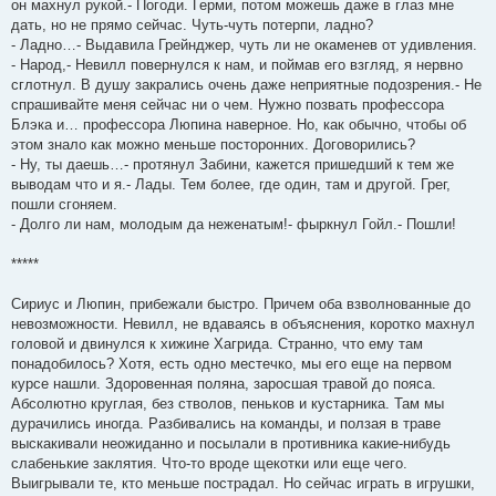
он махнул рукой.- Погоди. Герми, потом можешь даже в глаз мне
дать, но не прямо сейчас. Чуть-чуть потерпи, ладно?
- Ладно…- Выдавила Грейнджер, чуть ли не окаменев от удивления.
- Народ,- Невилл повернулся к нам, и поймав его взгляд, я нервно
сглотнул. В душу закрались очень даже неприятные подозрения.- Не
спрашивайте меня сейчас ни о чем. Нужно позвать профессора
Блэка и… профессора Люпина наверное. Но, как обычно, чтобы об
этом знало как можно меньше посторонних. Договорились?
- Ну, ты даешь…- протянул Забини, кажется пришедший к тем же
выводам что и я.- Лады. Тем более, где один, там и другой. Грег,
пошли сгоняем.
- Долго ли нам, молодым да неженатым!- фыркнул Гойл.- Пошли!
*****
Сириус и Люпин, прибежали быстро. Причем оба взволнованные до
невозможности. Невилл, не вдаваясь в объяснения, коротко махнул
головой и двинулся к хижине Хагрида. Странно, что ему там
понадобилось? Хотя, есть одно местечко, мы его еще на первом
курсе нашли. Здоровенная поляна, заросшая травой до пояса.
Абсолютно круглая, без стволов, пеньков и кустарника. Там мы
дурачились иногда. Разбивались на команды, и ползая в траве
выскакивали неожиданно и посылали в противника какие-нибудь
слабенькие заклятия. Что-то вроде щекотки или еще чего.
Выигрывали те, кто меньше пострадал. Но сейчас играть в игрушки,