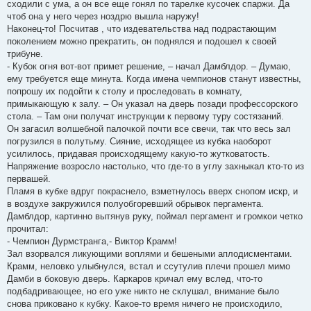
сходили с ума, а он все еще гонял по тарелке кусочек спаржи. Да
чтоб она у него через ноздрю вышла наружу!
Наконец-то! Посчитав , что издевательства над подрастающим
поколением можно прекратить, он поднялся и подошел к своей
трибуне.
- Кубок огня вот-вот примет решение, – начал Дамблдор. – Думаю,
ему требуется еще минута. Когда имена чемпионов станут известны,
попрошу их подойти к столу и проследовать в комнату,
примыкающую к залу. – Он указал на дверь позади профессорского
стола. – Там они получат инструкции к первому туру состязаний.
Он загасил волшебной палочкой почти все свечи, так что весь зал
погрузился в полутьму. Сияние, исходящее из кубка наоборот
усилилось, придавая происходящему какую-то жутковатость.
Напряжение возросло настолько, что где-то в углу захныкал кто-то из
первашей.
Пламя в кубке вдруг покраснело, взметнулось вверх снопом искр, и
в воздухе закружился полуобгоревший обрывок пергамента.
Дамблдор, картинно вытянув руку, поймал пергамент и громкои четко
прочитал:
- Чемпион Дурмстранга,- Виктор Крамм!
Зал взорвался ликующими воплями и бешеными аплодисментами.
Крамм, неловко улыбнулся, встал и ссутулив плечи прошел мимо
Дамби в боковую дверь. Каркаров кричал ему вслед, что-то
подбадривающее, но его уже никто не склушал, внимание было
снова приковано к кубку. Какое-то время ничего не происходило,