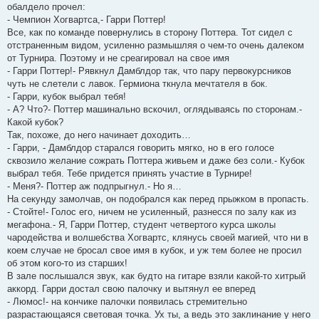
обалдело прочел:
- Чемпион Хогвартса,- Гарри Поттер!
Все, как по команде повернулись в сторону Поттера. Тот сидел с
отстраненным видом, усиленно размышляя о чем-то очень далеком
от Турнира. Поэтому и не среагировал на свое имя
- Гарри Поттер!- Рявкнул Дамблдор так, что пару первокурсников
чуть не слетели с лавок. Гермиона ткнула мечтателя в бок.
- Гарри, кубок выбрал тебя!
- А? Что?- Поттер машинально вскочил, оглядываясь по сторонам.-
Какой кубок?
Так, похоже, до него начинает доходить…
- Гарри, - Дамблдор старался говорить мягко, но в его голосе
сквозило желание сожрать Поттера живьем и даже без соли.- Кубок
выбрал тебя. Тебе придется принять участие в Турнире!
- Меня?- Поттер аж подпрыгнул.- Но я…
На секунду замолчав, он подобрался как перед прыжком в пропасть.
- Стойте!- Голос его, ничем не усиленный, разнесся по залу как из
мегафона.- Я, Гарри Поттер, студент четвертого курса школы
чародейства и волшебства Хогвартс, клянусь своей магией, что ни в
коем случае не бросал свое имя в кубок, и уж тем более не просил
об этом кого-то из старших!
В зале послышался звук, как будто на гитаре взяли какой-то хитрый
аккорд. Гарри достал свою палочку и вытянул ее вперед
- Люмос!- на кончике палочки появилась стремительно
разрастающаяся световая точка. Ух ты, а ведь это заклинание у него