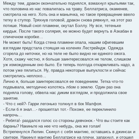
Между тем, дракон окончательно поднялся, взмахнул крыльями так,
что половина из нас повалилась на траву. Беллатриса, окаменев,
смотрела на него. Хоть она и маньячка, но такое превращение ввело
тетку в ступор. Тряхнув головой, дракон снова рявкнул, на этот раз
потише. Новый сноп пламени, окутал Бэллу. Ну все, тетеньке
кирдык. После такого солярия, ее можно будет вернуть в Азкабан в
спичечном коробке…
Не может быть! Когда стена пламени опала, нашим офигевшим
взглядам предстала стоящая на коленях Лестрейндж. Одежда
сгорела до ниточки, но на теле не было видно ни единого ожога.
Хотя, скажу честно, я больше заинтересовался не телом, слишком
уж изможденным оно было. Ее теперь полгода откармливать надо, а
потом уже пялиться. Ну, правда некоторые выпуклости и сейчас
смотрелись неплохо…
Лично я, больше заинтересовался ее поведением. Тетка что-то
подвывала, методично колотясь лбом о землю. Один раз она
подняла голову, обвела нас диким взглядом, и продолжила свое
занятие.
- Что с ней?- Гарри легонько толкнул в бок Малфоя.
- Если б я знал…- прошептал тот.- Похоже, ее переклинило
напрочь…
- Ребята!- раздался голос со стороны девчонок.- Что вы стоите как
бараны? Накиньте на нее что нибудь, она же голая!
Встрепенулся Люпин. Скинул с себя мантию, оставшись в джинсах и
свитере. Накинул мантию Беллатрисе на плечи, запахнул, и отошел