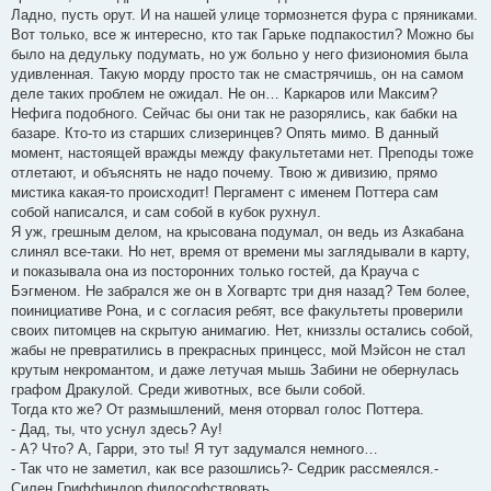
Ладно, пусть орут. И на нашей улице тормознется фура с пряниками.
Вот только, все ж интересно, кто так Гарьке подпакостил? Можно бы
было на дедульку подумать, но уж больно у него физиономия была
удивленная. Такую морду просто так не смастрячишь, он на самом
деле таких проблем не ожидал. Не он… Каркаров или Максим?
Нефига подобного. Сейчас бы они так не разорялись, как бабки на
базаре. Кто-то из старших слизеринцев? Опять мимо. В данный
момент, настоящей вражды между факультетами нет. Преподы тоже
отлетают, и объяснять не надо почему. Твою ж дивизию, прямо
мистика какая-то происходит! Пергамент с именем Поттера сам
собой написался, и сам собой в кубок рухнул.
Я уж, грешным делом, на крысована подумал, он ведь из Азкабана
слинял все-таки. Но нет, время от времени мы заглядывали в карту,
и показывала она из посторонних только гостей, да Крауча с
Бэгменом. Не забрался же он в Хогвартс три дня назад? Тем более,
поинициативе Рона, и с согласия ребят, все факультеты проверили
своих питомцев на скрытую анимагию. Нет, книззлы остались собой,
жабы не превратились в прекрасных принцесс, мой Мэйсон не стал
крутым некромантом, и даже летучая мышь Забини не обернулась
графом Дракулой. Среди животных, все были собой.
Тогда кто же? От размышлений, меня оторвал голос Поттера.
- Дад, ты, что уснул здесь? Ау!
- А? Что? А, Гарри, это ты! Я тут задумался немного…
- Так что не заметил, как все разошлись?- Седрик рассмеялся.-
Силен Гриффиндор философствовать…