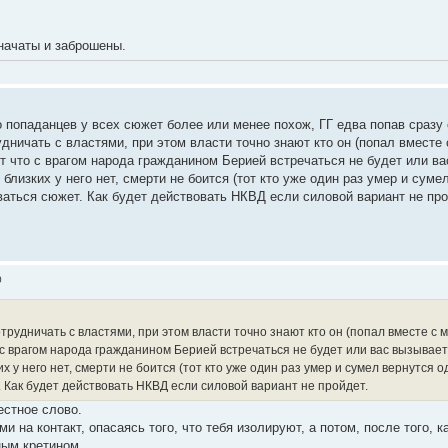
 начаты и заброшены.
о попаданцев у всех сюжет более или менее похож, ГГ едва попав сразу 
удничать с властями, при этом власти точно знают кто он (попал вместе с
ет что с врагом народа гражданином Берией встречаться не будет или в
 близких у него нет, смерти не боится (тот кто уже один раз умер и суме
ваться сюжет. Как будет действовать НКВД если силовой вариант не про
0
отрудничать с властями, при этом власти точно знают кто он (попал вместе с м
о с врагом народа гражданином Берией встречаться не будет или вас вызыва
их у него нет, смерти не боится (тот кто уже один раз умер и сумел вернутся 
. Как будет действовать НКВД если силовой вариант не пройдет.
естное слово.
и на контакт, опасаясь того, что тебя изолируют, а потом, после того, ка
ным кретином.