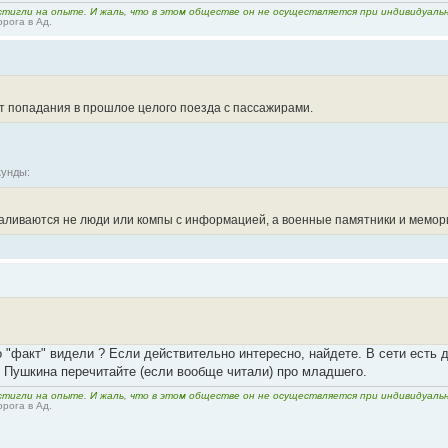
тигли на опыте. И жаль, что в этом обществе он не осуществляется при индивидуально
рога в Ад.
1
кт попадания в прошлое целого поезда с пассажирами.
кунды:
валиваются не люди или компы с информацией, а военные памятники и мемо
 "факт" видели ? Если действительно интересно, найдете. В сети есть 
. Пушкина перечитайте (если вообще читали) про младшего.
тигли на опыте. И жаль, что в этом обществе он не осуществляется при индивидуально
рога в Ад.