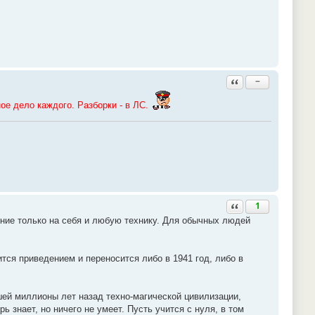
Ответить с цитатой
−
ое дело каждого. Разборки - в ЛС.
Ответить с цитатой
1
яние только на себя и любую технику. Для обычных людей
тся приведением и переносится либо в 1941 год, либо в
ей миллионы лет назад техно-магической цивилизации,
ь знает, но ничего не умеет. Пусть учится с нуля, в том