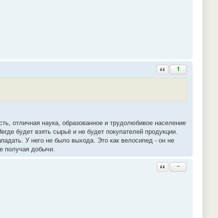
Ответить с цитатой
1
ть, отличная наука, образованное и трудолюбивое население
Негде будет взять сырьё и не будет покупателей продукции.
адать. У него не было выхода. Это как велосипед - он не
не получая добычи.
Ответить с цитатой
−