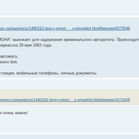
s.ru/questions/1490162-bojcy-omon ... o-privedjot.html#answer4373046
ОНА" выезжает для задержания криминального авторитета. Происходит
еркасска 29 мая 1962 года.
 автомату.
ного боя.
станции, мобильные телефоны, личные документы.
opros.ru/questions/1490162-bojcy-omon ... o-privedjot.html#answer4373046
о очень важно!