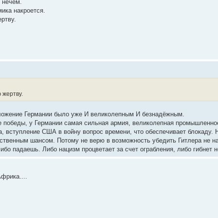
 нечем.
мика накроется.
ртву.
 жертву.
оложение Германии было уже И великолепным И безнадёжным.
е победы, у Германии самая сильная армия, великолепная промышленнос
ела, вступление США в войну вопрос времени, что обеспечивает блокаду. 
ственным шансом. Потому не верю в возможность убедить Гитлера не нап
ибо падаешь. Либо нацизм процветает за счет ограбления, либо гибнет 
фрика....