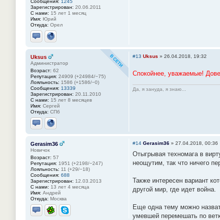
Сообщения:
1245
Зарегистрирован:
20.06.2011
С нами:
15 лет 1 месяц
Имя:
Юрий
Откуда:
Орел
Отправить личное сообщение
Сайт
#13
Uksus
»
26.04.2018, 19:32
Uksus
Администратор
Возраст:
62
Спокойнее, уважаемые! Дове
Репутация:
24909 (+24984/−75)
Лояльность:
1586 (+1586/−0)
Сообщения:
13339
Да, я зануда, я знаю...
Зарегистрирован:
20.11.2010
С нами:
15 лет 8 месяцев
Имя:
Сергей
Откуда:
СПб
Отправить личное сообщение
Сайт
#14
Gerasim36
»
27.04.2018, 00:36
Gerasim36
Новичок
Отыгрывая техномага в вирт
Возраст:
57
неощутим, так что ничего п
Репутация:
1951 (+2198/−247)
Лояльность:
11 (+29/−18)
Сообщения:
688
Также интересен вариант ко
Зарегистрирован:
12.03.2013
С нами:
13 лет 4 месяца
другой мир, где идет война.
Имя:
Андрей
Откуда:
Москва
Еще одна тему можно назват
умевшей перемешать по ветка
Отправить личное сообщение
ICQ
Skype