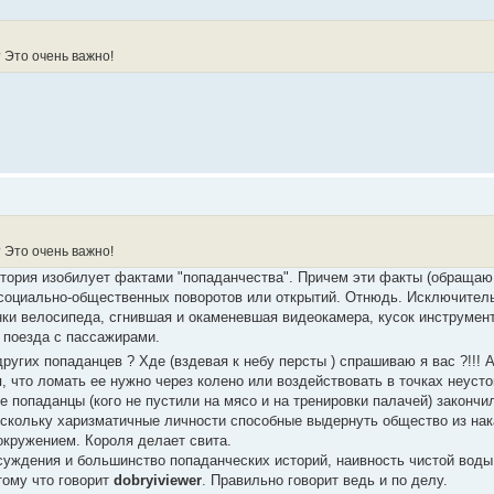
 Это очень важно!
 Это очень важно!
стория изобилует фактами "попаданчества". Причем эти факты (обращаю 
оциально-общественных поворотов или открытий. Отнюдь. Исключительн
ки велосипеда, сгнившая и окаменевшая видеокамера, кусок инструмента
 поезда с пассажирами.
других попаданцев ? Хде (вздевая к небу персты ) спрашиваю я вас ?!!! 
, что ломать ее нужно через колено или воздействовать в точках неуст
 попаданцы (кого не пустили на мясо и на тренировки палачей) закончил
оскольку харизматичные личности способные выдернуть общество из нак
 окружением. Короля делает свита.
ссуждения и большинство попаданческих историй, наивность чистой воды
тому что говорит
dobryiviewer
. Правильно говорит ведь и по делу.