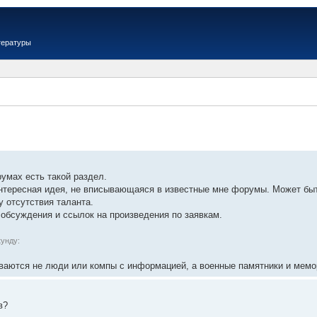
тературы
умах есть такой раздел.
нтересная идея, не вписывающаяся в известные мне форумы. Может быть
у отсутствия таланта.
 обсуждения и ссылок на произведения по заявкам.
кунду:
иваются не люди или компы с информацией, а военные памятники и мем
в?