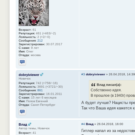
Возраст:
61
Репутация:
461 (+463/−2)
Лояльность:
2 (+2/−0)
Сообщения:
212
Зарегистрирован:
30.07.2017
С нами:
9 лет
Имя:
Олег
Откуда:
москва
Отправить личное сообщение
#3
dobryiviewer
»
26.04.2018, 14:39
dobryiviewer
Новичок
Репутация:
742 (+758/−16)
Влад писал(а):
Лояльность:
3691 (+3721/−30)
Собственно идея.
Сообщения:
861
Зарегистрирован:
16.01.2011
В прошлое (в 1940г) про
С нами:
15 лет 6 месяцев
Имя:
Попов Евгений
А будет лучше? Нацисты пре
Откуда:
Санкт-Петербург
Так что Ваша идея кажется к
Отправить личное сообщение
#4
Влад
»
26.04.2018, 16:00
Влад
Автор темы, Новичок
Гитлер напал из за недосто
Возраст:
41