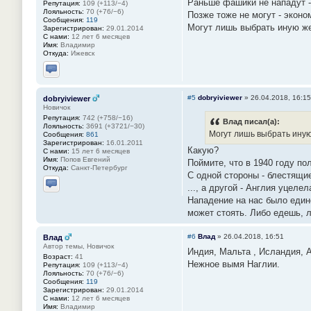
Раньше фашики не нападут -
Репутация:
109 (+113/−4)
Лояльность:
70 (+76/−6)
Позже тоже не могут - эконо
Сообщения:
119
Могут лишь выбрать иную же
Зарегистрирован:
29.01.2014
С нами:
12 лет 6 месяцев
Имя:
Владимир
Откуда:
Ижевск
Отправить личное сообщение
#5
dobryiviewer
»
26.04.2018, 16:15
dobryiviewer
Новичок
Репутация:
742 (+758/−16)
Влад писал(а):
Лояльность:
3691 (+3721/−30)
Могут лишь выбрать иную
Сообщения:
861
Зарегистрирован:
16.01.2011
Какую?
С нами:
15 лет 6 месяцев
Имя:
Попов Евгений
Поймите, что в 1940 году п
Откуда:
Санкт-Петербург
С одной стороны - блестящи
..., а другой - Англия уцел
Отправить личное сообщение
Нападение на нас было един
может стоять. Либо едешь, л
#6
Влад
»
26.04.2018, 16:51
Влад
Автор темы, Новичок
Индия, Мальта , Исландия, А
Возраст:
41
Нежное вымя Наглии.
Репутация:
109 (+113/−4)
Лояльность:
70 (+76/−6)
Сообщения:
119
Зарегистрирован:
29.01.2014
С нами:
12 лет 6 месяцев
Имя:
Владимир