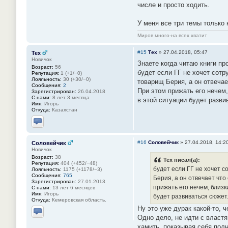
числе и просто ходить.
У меня все три темы только
Миров много-на всех хватит
#15
Тех
»
27.04.2018, 05:47
Тех
Новичок
Знаете когда читаю книги пр
Возраст:
56
будет если ГГ не хочет сотр
Репутация:
1 (+1/−0)
Лояльность:
30 (+30/−0)
товарищ Берия, а он отвеча
Сообщения:
2
При этом прижать его нечем,
Зарегистрирован:
26.04.2018
С нами:
8 лет 3 месяца
в этой ситуации будет разви
Имя:
Игорь
Откуда:
Казахстан
Отправить личное сообщение
#16
Соловейчик
»
27.04.2018, 14:2
Соловейчик
Новичок
Возраст:
38
Тех писал(а):
Репутация:
404 (+452/−48)
будет если ГГ не хочет с
Лояльность:
1175 (+1178/−3)
Сообщения:
765
Берия, а он отвечает чт
Зарегистрирован:
27.01.2013
прижать его нечем, близк
С нами:
13 лет 6 месяцев
Имя:
Игорь
будет развиваться сюжет
Откуда:
Кемеровская область.
Ну это уже дурак какой-то, ч
Одно дело, не идти с властям
Отправить личное сообщение
хамить, показывая себя пол