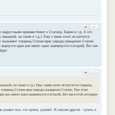
Ответить с цитатой
−
с радостными криками бежит к Сталину, Берии и т.д. А что
 машиной, на танке и т.д.). Ему с вами хочет встретится
ас вызывает товарищ Сталин-враг народа гражданин Сталин.
л вернутся один раз имеет шанс вывернутся и второй). Вот как
йдет.
Ответить с цитатой
−
ашиной, на танке и т.д.). Ему с вами хочет встретится товарищ
ет товарищ Сталин-враг народа гражданин Сталин. При этом
один раз имеет шанс вывернутся и второй). Вот как в этой ситуации
к узнают все, что нужно, угробят. И совсем другое - тупить и