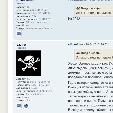
Соловейчик
Новичок
Возраст:
38
Влад писал(а):
Репутация:
404 (+452/−48)
Из какого года попадают?
Лояльность:
1175 (+1178/−3)
Сообщения:
765
Из 2012.
Зарегистрирован:
27.01.2013
С нами:
13 лет 6 месяцев
Имя:
Игорь
Откуда:
Кемеровская область.
Отправить личное сообщение
#10
fox2trot
»
26.04.2018, 18:32
fox2trot
Новичок
Влад писал(а):
Из какого года попадают?
Хе-хе. Важнее куда и кто. И
либо выдающихся событий, с
должно - часы, ржавые остан
попадания в прошлое целого
Возраст:
59
Репутация:
1943 (+2007/−64)
Где в истории следы этих и 
Лояльность:
165 (+179/−14)
Инерция истории штука такая
Сообщения:
1245
Зарегистрирован:
20.06.2011
снежную майскую ночь. А все
С нами:
15 лет 1 месяц
закономерно и неизбежно, п
Имя:
Юрий
Откуда:
Орел
по себе они ничто. Только с
Так что все эти досужие ра
Отправить личное сообщение
Сайт
В общем, прислушайтесь, к 