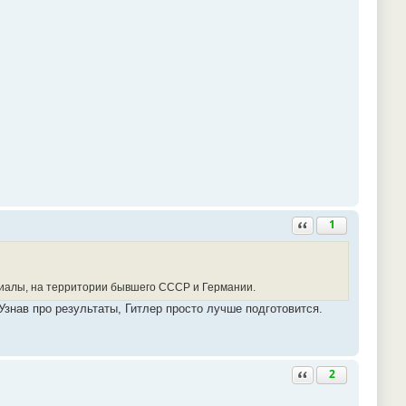
Ответить с цитатой
1
риалы, на территории бывшего СССР и Германии.
знав про результаты, Гитлер просто лучше подготовится.
Ответить с цитатой
2