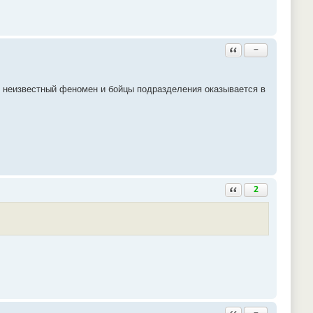
Ответить с цитатой
−
 неизвестный феномен и бойцы подразделения оказывается в
Ответить с цитатой
2
Ответить с цитатой
−