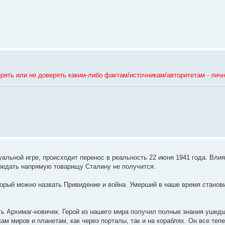
рять или не доверять каким-либо фактам/источникам/авторитетам - личн
уальной игре, происходит перенос в реальность 22 июня 1941 года. Вли
ередать напрямую товарищу Сталину не получится.
торый можно назвать Привидение и война. Умерший в наше время станови
ь Архимаг-новичек. Герой из нашего мира получил полные знания ушедш
м миров и планетам, как через порталы, так и на кораблях. Он все тепер