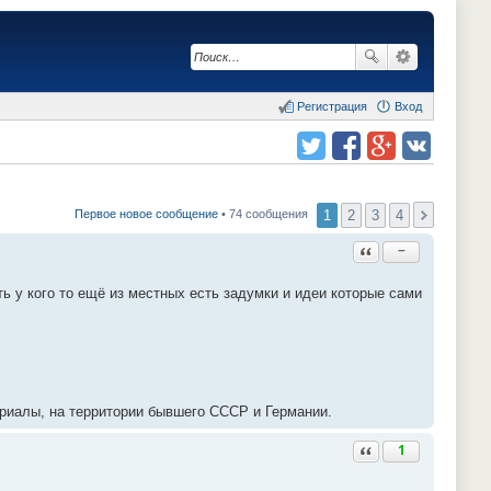
Регистрация
Вход
Поделиться в twitter.com
Поделиться в facebook.com
Поделиться в Google Plus
Поделиться в vk.com
1
2
3
4
Первое новое сообщение
• 74 сообщения
Ответить с цитатой
−
 у кого то ещё из местных есть задумки и идеи которые сами
ориалы, на территории бывшего СССР и Германии.
Ответить с цитатой
1