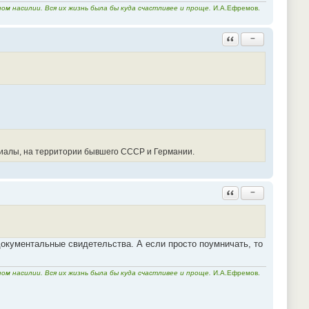
м насилии. Вся их жизнь была бы куда счастливее и проще.
И.А.Ефремов.
Ответить с цитатой
−
риалы, на территории бывшего СССР и Германии.
Ответить с цитатой
−
документальные свидетельства. А если просто поумничать, то
м насилии. Вся их жизнь была бы куда счастливее и проще.
И.А.Ефремов.