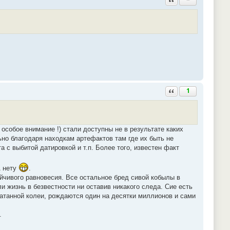
Ответить с цитатой
1
особое внимание !) стали доступны не в результате каких
о благодаря находкам артефактов там где их быть не
 с выбитой датировкой и т.п. Более того, известен факт
А нету
.
ойчивого равновесия. Все остальное бред сивой кобылы в
и жизнь в безвестности ни оставив никакого следа. Сие есть
атанной колеи, рождаются один на десятки миллионов и сами
.