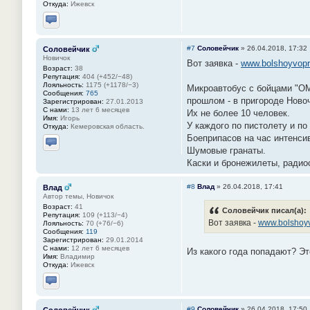
Откуда:
Ижевск
Отправить личное сообщение
#7
Соловейчик
»
26.04.2018, 17:32
Соловейчик
Новичок
Вот заявка -
www.bolshoyvopro
Возраст:
38
Репутация:
404 (+452/−48)
Лояльность:
1175 (+1178/−3)
Микроавтобус с бойцами "ОМ
Сообщения:
765
прошлом - в пригороде Новоч
Зарегистрирован:
27.01.2013
С нами:
13 лет 6 месяцев
Их не более 10 человек.
Имя:
Игорь
У каждого по пистолету и по
Откуда:
Кемеровская область.
Боеприпасов на час интенсив
Шумовые гранаты.
Отправить личное сообщение
Каски и бронежилеты, радио
#8
Влад
»
26.04.2018, 17:41
Влад
Автор темы, Новичок
Возраст:
41
Соловейчик писал(а):
Репутация:
109 (+113/−4)
Вот заявка -
www.bolshoyv
Лояльность:
70 (+76/−6)
Сообщения:
119
Зарегистрирован:
29.01.2014
С нами:
12 лет 6 месяцев
Из какого года попадают? Эт
Имя:
Владимир
Откуда:
Ижевск
Отправить личное сообщение
#9
Соловейчик
»
26.04.2018, 17:50