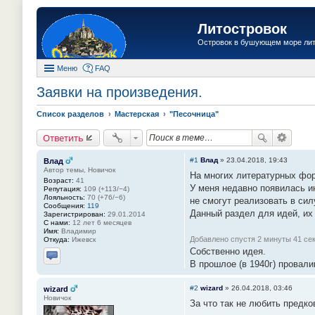
Литостровок
Островок в бушующем море ли
Меню
FAQ
Заявки на произведения.
Список разделов
Мастерская
"Песочница"
Ответить
#1
Влад
»
23.04.2018, 19:43
Влад
Автор темы, Новичок
На многих литературных фор
Возраст:
41
У меня недавно появилась и
Репутация:
109 (+113/−4)
Лояльность:
70 (+76/−6)
не смогут реализовать в сил
Сообщения:
119
Данный раздел для идей, их
Зарегистрирован:
29.01.2014
С нами:
12 лет 6 месяцев
Имя:
Владимир
Добавлено спустя 2 минуты 41 се
Откуда:
Ижевск
Собственно идея.
В прошлое (в 1940г) провал
Отправить личное сообщение
#2
wizard
»
26.04.2018, 03:46
wizard
Новичок
За что так не любить предко