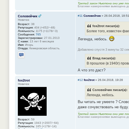
Третий закон Ньютона они уже пос
Благими намерениями вымощена до
#11
Соловейчик
»
26.04.2018, 18:5
Соловейчик
Новичок
Возраст:
38
fox2trot писал(а):
Репутация:
404 (+452/−48)
Более того, известен фа
Лояльность:
1175 (+1178/−3)
Сообщения:
765
Зарегистрирован:
27.01.2013
Легенда, небось.
С нами:
13 лет 6 месяцев
Имя:
Игорь
Откуда:
Кемеровская область.
Добавлено спустя 3 минуты 32 се
Влад писал(а):
Отправить личное сообщение
В прошлое (в 1940г) про
А что это даст?
#12
fox2trot
»
26.04.2018, 19:28
fox2trot
Новичок
Соловейчик писал(а):
Легенда, небось.
Вы читать не умеете ? Слово
даже сочувствовать не буду
Третий закон Ньютона они уже пос
Благими намерениями вымощена до
Возраст:
59
Репутация:
1943 (+2007/−64)
Лояльность:
165 (+179/−14)