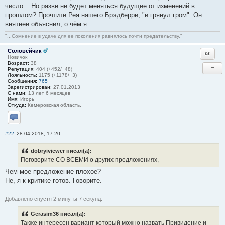
число... Но разве не будет меняться будущее от изменений в
прошлом? Прочтите Рея нашего Брэдберри, "и грянул гром". Он
внятнее объяснил, о чём я.
"...Сомнение в удаче для ее поколения равнялось почти предательству."
Соловейчик
Ответи
Новичок
Возраст:
38
−
Репутация:
404 (+452/−48)
Лояльность:
1175 (+1178/−3)
Сообщения:
765
Зарегистрирован:
27.01.2013
С нами:
13 лет 6 месяцев
Имя:
Игорь
Откуда:
Кемеровская область.
Отправить личное сообщение
#22
28.04.2018, 17:20
dobryiviewer писал(а):
Поговорите СО ВСЕМИ о других предложениях,
Чем мое предложение плохое?
Не, я к критике готов. Говорите.
Добавлено спустя 2 минуты 7 секунд:
Gerasim36 писал(а):
Также интересен вариант который можно назвать Привидение и