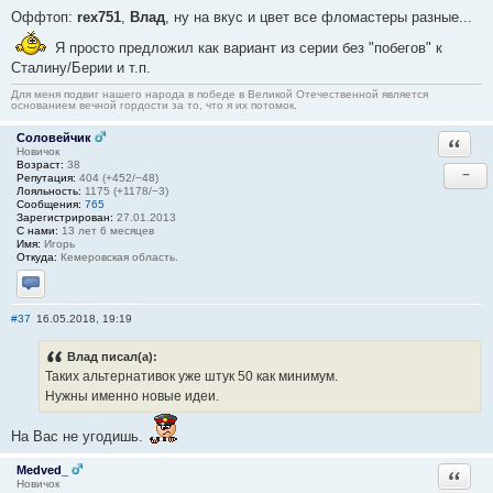
Оффтоп:
rex751
,
Влад
, ну на вкус и цвет все фломастеры разные...
Я просто предложил как вариант из серии без "побегов" к
Сталину/Берии и т.п.
Для меня подвиг нашего народа в победе в Великой Отечественной является
основанием вечной гордости за то, что я их потомок.
Соловейчик
Ответи
Новичок
Возраст:
38
−
Репутация:
404 (+452/−48)
Лояльность:
1175 (+1178/−3)
Сообщения:
765
Зарегистрирован:
27.01.2013
С нами:
13 лет 6 месяцев
Имя:
Игорь
Откуда:
Кемеровская область.
Отправить личное сообщение
#37
16.05.2018, 19:19
Влад писал(а):
Таких альтернативок уже штук 50 как минимум.
Нужны именно новые идеи.
На Вас не угодишь.
Medved_
Ответи
Новичок