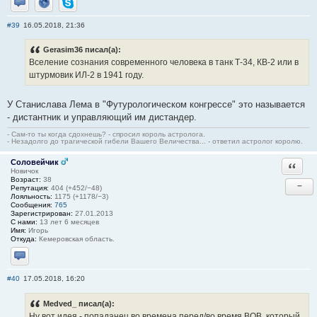
Отправить личное сообщение
Сайт
Skype
#39
16.05.2018, 21:36
Gerasim36 писал(а):
Вселение сознания современного человека в танк Т-34, КВ-2 или в
штурмовик ИЛ-2 в 1941 году.
У Станислава Лема в "Футурологическом конгрессе" это называется
- дистантник и управляющий им дистандер.
- Сам-то ты когда сдохнешь? - спросил король астролога.
- Незадолго до трагической гибели Вашего Величества... - ответил астролог королю.
Соловейчик
Ответи
Новичок
Возраст:
38
−
Репутация:
404 (+452/−48)
Лояльность:
1175 (+1178/−3)
Сообщения:
765
Зарегистрирован:
27.01.2013
С нами:
13 лет 6 месяцев
Имя:
Игорь
Откуда:
Кемеровская область.
Отправить личное сообщение
#40
17.05.2018, 16:20
Medved_ писал(а):
Ну вот идея - попаданец во времена перед/во время ВОВ, который