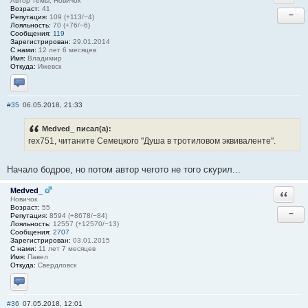
Автор темы, Новичок
Возраст:
41
−
Репутация:
109 (+113/−4)
Лояльность:
70 (+76/−6)
Сообщения:
119
Зарегистрирован:
29.01.2014
С нами:
12 лет 6 месяцев
Имя:
Владимир
Откуда:
Ижевск
Отправить личное сообщение
#35
06.05.2018, 21:33
Medved_ писал(а):
rex751, читаните Семецкого "Душа в тротиловом эквиваленте".
Начало бодрое, но потом автор чегото не того скурил...
Medved_
Ответи
Новичок
Возраст:
55
−
Репутация:
8594 (+8678/−84)
Лояльность:
12557 (+12570/−13)
Сообщения:
2707
Зарегистрирован:
03.01.2015
С нами:
11 лет 7 месяцев
Имя:
Павел
Откуда:
Свердловск
Отправить личное сообщение
#36
07.05.2018, 12:01