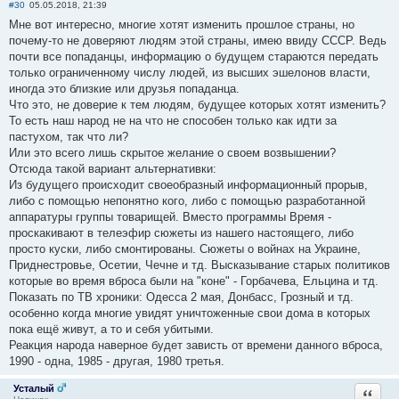
#30
05.05.2018, 21:39
Мне вот интересно, многие хотят изменить прошлое страны, но
почему-то не доверяют людям этой страны, имею ввиду СССР. Ведь
почти все попаданцы, информацию о будущем стараются передать
только ограниченному числу людей, из высших эшелонов власти,
иногда это близкие или друзья попаданца.
Что это, не доверие к тем людям, будущее которых хотят изменить?
То есть наш народ не на что не способен только как идти за
пастухом, так что ли?
Или это всего лишь скрытое желание о своем возвышении?
Отсюда такой вариант альтернативки:
Из будущего происходит своеобразный информационный прорыв,
либо с помощью непонятно кого, либо с помощью разработанной
аппаратуры группы товарищей. Вместо программы Время -
проскакивают в телеэфир сюжеты из нашего настоящего, либо
просто куски, либо смонтированы. Сюжеты о войнах на Украине,
Приднестровье, Осетии, Чечне и тд. Высказывание старых политиков
которые во время вброса были на "коне" - Горбачева, Ельцина и тд.
Показать по ТВ хроники: Одесса 2 мая, Донбасс, Грозный и тд.
особенно когда многие увидят уничтоженные свои дома в которых
пока ещё живут, а то и себя убитыми.
Реакция народа наверное будет зависть от времени данного вброса,
1990 - одна, 1985 - другая, 1980 третья.
Усталый
Ответи