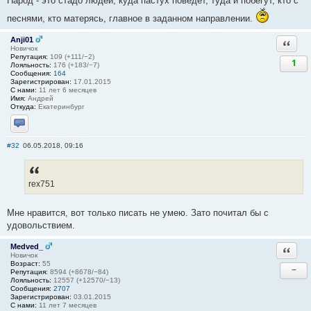
Народ - это стадо людей, куда пастух поведёт, туда и побегут, кто с
песнями, кто матерясь, главное в заданном направлении.
Anji01
Ответи
Новичок
Репутация:
109 (+111/−2)
1
Лояльность:
176 (+183/−7)
Сообщения:
164
Зарегистрирован:
17.01.2015
С нами:
11 лет 6 месяцев
Имя:
Андрей
Откуда:
Екатеринбург
Отправить личное сообщение
#32
06.05.2018, 09:16
rex751
Мне нравится, вот только писать не умею. Зато почитал бы с
удовольствием.
Medved_
Ответи
Новичок
Возраст:
55
−
Репутация:
8594 (+8678/−84)
Лояльность:
12557 (+12570/−13)
Сообщения:
2707
Зарегистрирован:
03.01.2015
С нами:
11 лет 7 месяцев