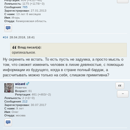
Репутация:
404 (+452/−48)
Лояльность:
1175 (+1178/−3)
Сообщения:
765
Зарегистрирован:
27.01.2013
С нами:
13 лет 6 месяцев
Имя:
Игорь
Откуда:
Кемеровская область.
Отправить личное сообщение
#24
28.04.2018, 18:41
Влад писал(а):
оригинальное.
Ну охренеть не встать. То есть пусть не задумка, а просто мысль о
том, что сможет изменить человек в лихие девяностые, с помощью
информации из будущего, когда в стране полный бардак, а
рассчитывать можно только на себя, слишком примитивна?
wizard
Ответи
Новичок
Возраст:
61
−
Репутация:
461 (+463/−2)
Лояльность:
2 (+2/−0)
Сообщения:
212
Зарегистрирован:
30.07.2017
С нами:
9 лет
Имя:
Олег
Откуда:
москва
Отправить личное сообщение