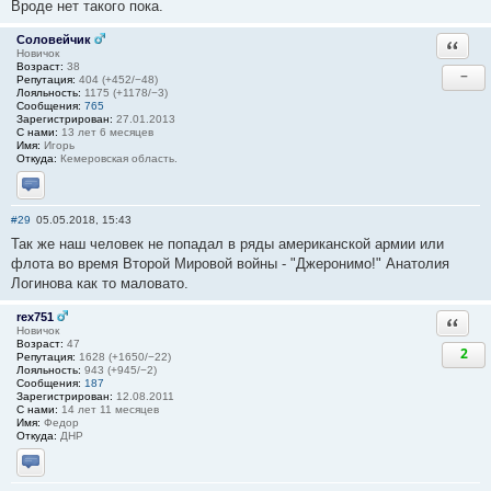
Вроде нет такого пока.
Соловейчик
Ответи
Новичок
Возраст:
38
−
Репутация:
404 (+452/−48)
Лояльность:
1175 (+1178/−3)
Сообщения:
765
Зарегистрирован:
27.01.2013
С нами:
13 лет 6 месяцев
Имя:
Игорь
Откуда:
Кемеровская область.
Отправить личное сообщение
#29
05.05.2018, 15:43
Так же наш человек не попадал в ряды американской армии или
флота во время Второй Мировой войны - "Джеронимо!" Анатолия
Логинова как то маловато.
rex751
Ответи
Новичок
Возраст:
47
2
Репутация:
1628 (+1650/−22)
Лояльность:
943 (+945/−2)
Сообщения:
187
Зарегистрирован:
12.08.2011
С нами:
14 лет 11 месяцев
Имя:
Федор
Откуда:
ДНР
Отправить личное сообщение