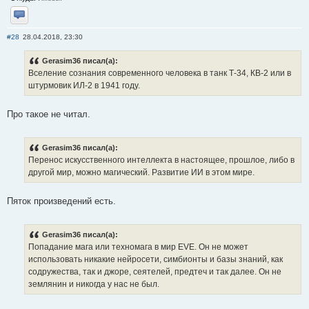
Отправить личное сообщение
#28
28.04.2018, 23:30
Gerasim36 писал(а):
Вселение сознания современного человека в танк Т-34, КВ-2 или в
штурмовик ИЛ-2 в 1941 году.
Про такое не читал.
Gerasim36 писал(а):
Перенос искусственного интеллекта в настоящее, прошлое, либо в
другой мир, можно магический. Развитие ИИ в этом мире.
Пяток произведений есть.
Gerasim36 писал(а):
Попадание мага или техномага в мир EVE. Он не может
использовать никакие нейросети, симбионты и базы знаний, как
содружества, так и джоре, сеятелей, предтеч и так далее. Он не
землянин и никогда у нас не был.