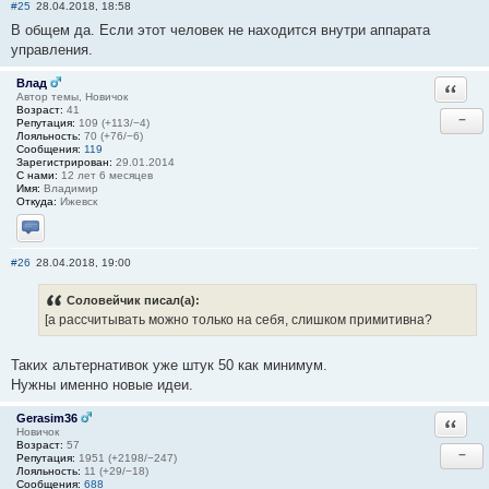
#25
28.04.2018, 18:58
В общем да. Если этот человек не находится внутри аппарата
управления.
Влад
Ответи
Автор темы, Новичок
Возраст:
41
−
Репутация:
109 (+113/−4)
Лояльность:
70 (+76/−6)
Сообщения:
119
Зарегистрирован:
29.01.2014
С нами:
12 лет 6 месяцев
Имя:
Владимир
Откуда:
Ижевск
Отправить личное сообщение
#26
28.04.2018, 19:00
Соловейчик писал(а):
[а рассчитывать можно только на себя, слишком примитивна?
Таких альтернативок уже штук 50 как минимум.
Нужны именно новые идеи.
Gerasim36
Ответи
Новичок
Возраст:
57
−
Репутация:
1951 (+2198/−247)
Лояльность:
11 (+29/−18)
Сообщения:
688