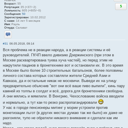
Новичок
Возраст:
55
5
Репутация:
35 (+37/−2)
Лояльность:
605 (+605/−0)
Сообщения:
50
Зарегистрирован:
10.02.2012
С нами:
14 лет 5 месяцев
Имя:
Рауль
Откуда:
Салават
Отправить личное сообщение
#31
06.05.2018, 09:14
Вся проблема не в реакции народа, а в реакции системы и её
руководителей. ГКЧП ввело дивизию Дзержинского (при этом в
Москве расквартирована туева хуча частей), но перед этим не
накрутили пацанов в бронетехнике вот и остановили их. В это время
в Москве было более 10 строительных батальонов, более половины
личного состава которых составляли жители Средней Азии и
Кавказа, да и остальные никак не москвичи. Выведи их на улицу
предварительно объяснив "вот они всё ваше пиво выпили", кинь пару
камней из толпы в солдат и всё, дорога для бронетехники свободна.
А они мялись и мямлили. В Венгрию, Чехословакию войска вводили
и нормально, а тут как-то резко распропагандировали
У нас в городе пенсионеры митинг у мэрии устроили против
монетизации льгот (в других местах думаю так же было) их даже не
разгоняли, тупо не обратили никакого внимание и сделали как им
надо.