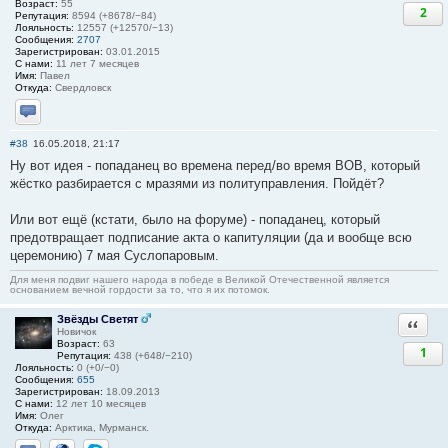
Возраст:
55
2
Репутация:
8594 (+8678/−84)
Лояльность:
12557 (+12570/−13)
Сообщения:
2707
Зарегистрирован:
03.01.2015
С нами:
11 лет 7 месяцев
Имя:
Павел
Откуда:
Свердловск
Отправить личное сообщение
#38
16.05.2018, 21:17
Ну вот идея - попаданец во времена перед/во время ВОВ, который
жёстко разбирается с мразями из политуправления. Пойдёт?
Или вот ещё (кстати, было на форуме) - попаданец, который
предотвращает подписание акта о капитуляции (да и вообще всю
церемонию) 7 мая Суслопаровым.
Для меня подвиг нашего народа в победе в Великой Отечественной является
основанием вечной гордости за то, что я их потомок.
Звёзды Светят
Ответи
Новичок
Возраст:
63
1
Репутация:
438 (+648/−210)
Лояльность:
0 (+0/−0)
Сообщения:
655
Зарегистрирован:
18.09.2013
С нами:
12 лет 10 месяцев
Имя:
Олег
Откуда:
Арктика, Мурманск.