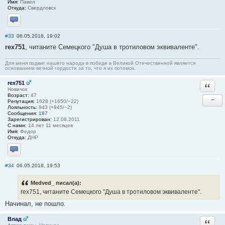
Имя:
Павел
Откуда:
Свердловск
Отправить личное сообщение
#33
06.05.2018, 19:02
rex751
, читаните Семецкого "Душа в тротиловом эквиваленте".
Для меня подвиг нашего народа в победе в Великой Отечественной является
основанием вечной гордости за то, что я их потомок.
rex751
Ответи
Новичок
Возраст:
47
−
Репутация:
1628 (+1650/−22)
Лояльность:
943 (+945/−2)
Сообщения:
187
Зарегистрирован:
12.08.2011
С нами:
14 лет 11 месяцев
Имя:
Федор
Откуда:
ДНР
Отправить личное сообщение
#34
06.05.2018, 19:53
Medved_ писал(а):
rex751, читаните Семецкого "Душа в тротиловом эквиваленте".
Начинал, не пошло.
Влад
Ответи