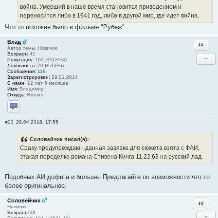
война. Умерший в наше время становится приведением и
переносится либо в 1941 год, либо в другой мир, где идет война.
Что то похожее было в фильме "Рубеж".
Влад
Ответи
Автор темы, Новичок
Возраст:
41
−
Репутация:
109 (+113/−4)
Лояльность:
70 (+76/−6)
Сообщения:
119
Зарегистрирован:
29.01.2014
С нами:
12 лет 6 месяцев
Имя:
Владимир
Откуда:
Ижевск
Отправить личное сообщение
#23
28.04.2018, 17:55
Соловейчик писал(а):
Сразу предупреждаю - данная завязка для сюжета взята с ФАИ,
этакая переделка романа Стивена Кинга 11.22.63 на русский лад.
Подобных АИ дофига и больше. Предлагайте по возможности что то
более оригинальное.
Соловейчик
Ответи
Новичок
Возраст:
38
−