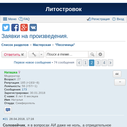
Литостровок
Меню
FAQ
Регистрация
Вход
Заявки на произведения.
Список разделов
Мастерская
"Песочница"
Ответить
1
2
3
4
Первое новое сообщение
• 74 сообщения
Наташка
Ответи
Модератор
Возраст:
27
−
Репутация:
185 (+193/−8)
Лояльность:
56 (+57/−1)
Сообщения:
173
Зарегистрирован:
30.01.2018
С нами:
8 лет 6 месяцев
Имя:
Наталья
Откуда:
Симферополь
Отправить личное сообщение
#21
28.04.2018, 17:16
Соловейчик
, я в вопросах АИ даже не ноль, а отрицательное