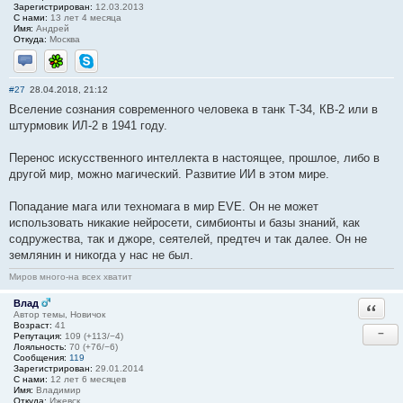
Зарегистрирован:
12.03.2013
С нами:
13 лет 4 месяца
Имя:
Андрей
Откуда:
Москва
Отправить личное сообщение
ICQ
Skype
#27
28.04.2018, 21:12
Вселение сознания современного человека в танк Т-34, КВ-2 или в
штурмовик ИЛ-2 в 1941 году.
Перенос искусственного интеллекта в настоящее, прошлое, либо в
другой мир, можно магический. Развитие ИИ в этом мире.
Попадание мага или техномага в мир EVE. Он не может
использовать никакие нейросети, симбионты и базы знаний, как
содружества, так и джоре, сеятелей, предтеч и так далее. Он не
землянин и никогда у нас не был.
Миров много-на всех хватит
Влад
Ответи
Автор темы, Новичок
Возраст:
41
−
Репутация:
109 (+113/−4)
Лояльность:
70 (+76/−6)
Сообщения:
119
Зарегистрирован:
29.01.2014
С нами:
12 лет 6 месяцев
Имя:
Владимир
Откуда:
Ижевск