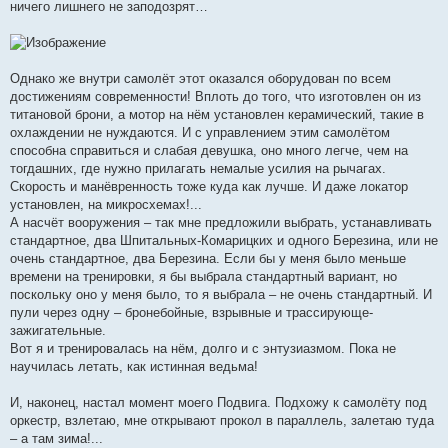
ничего лишнего не заподозрят…
Однако же внутри самолёт этот оказался оборудован по всем
достижениям современности! Вплоть до того, что изготовлен он из
титановой брони, а мотор на нём установлен керамический, такие в
охлаждении не нуждаются. И с управлением этим самолётом
способна справиться и слабая девушка, оно много легче, чем на
тогдашних, где нужно прилагать немалые усилия на рычагах.
Скорость и манёвренность тоже куда как лучше. И даже локатор
установлен, на микросхемах!...
А насчёт вооружения – так мне предложили выбрать, устанавливать
стандартное, два Шпитальных-Комарицких и одного Березина, или не
очень стандартное, два Березина. Если бы у меня было меньше
времени на тренировки, я бы выбрала стандартный вариант, но
поскольку оно у меня было, то я выбрала – не очень стандартный. И
пули через одну – бронебойные, взрывные и трассирующе-
зажигательные.
Вот я и тренировалась на нём, долго и с энтузиазмом. Пока не
научилась летать, как истинная ведьма!
И, наконец, настал момент моего Подвига. Подхожу к самолёту под
оркестр, взлетаю, мне открывают прокол в параллель, залетаю туда
– а там зима!...