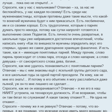
лучше… пока оно не открыто!...»
Спросите, как у нас с мальчиками? Отвечаю – ха, за нас не
беспокойтесь, у нас каждая по-своему! Есть среди нас
мужененавистницы, которым противны даже такие мысли, что какой-
то вонючий мужичина будет к ним прикасаться. Есть лесбияночки,
им и со своими хорошо. Есть трудоголички, которым о парнях
думать просто некогда, потому как сутки напролёт готовятся к
выполнению своих Подвигов. Есть личности очень развратные, в
школьные годы уже набравшиеся достаточно впечатлений, чтобы
написать книгу «Как по внешности мужчины определить вкус его
спермы», однако же самое драгоценное хранящие фанатично. И есть
такие, как я – имеющие понятливых парней. Между прочим, слово
парень происходит от слова пара, отсюда и слово напарник; а слово
девушка – от санскритского слова дева, богиня…
Спросите, как мне удалось познакомиться с понятливым парнем?
Отвечаю – мы с ним знакомы ещё с ясельной группы детского сада,
и все школьные годы за одной партой просидели. Уж кому, как не
мне его знать!... И потому в его объятиях я могу расслабиться даже
пьяной, уж он-то мне лишнего не сделает…
Спросите, как же он изворачивается? Отвечаю – я же его в наш
НИИПТ устроила, на технарскую должность. И не возражаю, чтобы
он там бегал по служанкам! А какая такому откажет?!.... Ни одна не
откажет…
Спросите – почему же я не ревную? Отвечаю – потому, что во-
первых, я же понимаю, что мужчине нужно иметь много женщин; во-