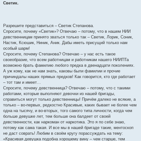
Светик.
Разрешите представиться – Светик Степанова.
Спросите, почему «Светик»? Отвечаю – потому, что в нашем НИИ
девственницам принято зваться только так – Светик, Лорик, Соник,
Настик, Ксюшик, Ниник, Аник. Дабы иметь присущий только нам
особый шарм!
Спросите, почему Степанова? Отвечаю – у нас есть такое
своеобразие, что всем работницам и работникам нашего НИИПТа
возможно брать фамилию любого предка в двенадцати поколениях.
А уж кому, как не нам знать, каковы были фамилии и прочие
причиндалы наших прямых предков! Как говорится, кто где работает
– тот там и имеет…
Спросите, почему девственница? Отвечаю – потому, что с такими
работами, которые выполняют девочки из нашей бригады,
справиться могут только девственницы! Причём далеко не всякие, а
только – во-первых, редкостно Красивые, каких бывает не более чем
одна на тысячу, и во-вторых, того самого типа личности, когда чем
больше девушке лет, тем больше она балдеет от своей
девственности, как наркоман от наркотика. Это я по себе знаю,
потому как сама такая. И все мы в нашей бригаде такие, ментоскоп
не даст соврать! Любим в своём кругу порассуждать на тему:
«Красивая девушка подобна хорошему вину – чем старше, тем