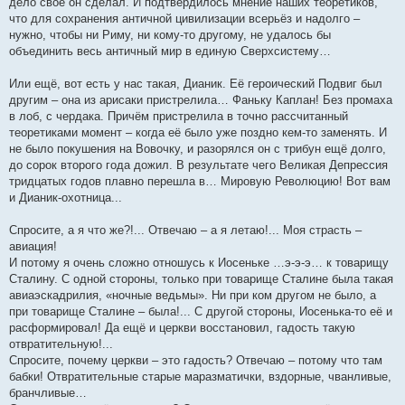
дело своё он сделал. И подтвердилось мнение наших теоретиков,
что для сохранения античной цивилизации всерьёз и надолго –
нужно, чтобы ни Риму, ни кому-то другому, не удалось бы
объединить весь античный мир в единую Сверхсистему…
Или ещё, вот есть у нас такая, Дианик. Её героический Подвиг был
другим – она из арисаки пристрелила… Фаньку Каплан! Без промаха
в лоб, с чердака. Причём пристрелила в точно рассчитанный
теоретиками момент – когда её было уже поздно кем-то заменять. И
не было покушения на Вовочку, и разорялся он с трибун ещё долго,
до сорок второго года дожил. В результате чего Великая Депрессия
тридцатых годов плавно перешла в… Мировую Революцию! Вот вам
и Дианик-охотница...
Спросите, а я что же?!... Отвечаю – а я летаю!... Моя страсть –
авиация!
И потому я очень сложно отношусь к Иосеньке …э-э-э… к товарищу
Сталину. С одной стороны, только при товарище Сталине была такая
авиаэскадрилия, «ночные ведьмы». Ни при ком другом не было, а
при товарище Сталине – была!... С другой стороны, Иосенька-то её и
расформировал! Да ещё и церкви восстановил, гадость такую
отвратительную!...
Спросите, почему церкви – это гадость? Отвечаю – потому что там
бабки! Отвратительные старые маразматички, вздорные, чванливые,
бранчливые…