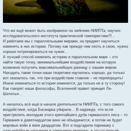
Что же ещё может быть изображено на эмблеме НИИПТа, научно-
исследовательского института практической темпористики?!...
И работаем мы с параллельными мирами, на предмет научиться
изменять в них историю. Потому как прежде чем лезть в свою, нужно
хорошо потренироваться на чужих…
А лучший способ изменить историю в параллельном мире – это
найти такую точку, минимальнейшим воздействием на которую
возможно получить максимальнейшую разницу с нашим миром.
Находить такие точки наши теоретики научились хорошо, да только
вот оказалось так, что при воздействии главное – не переборщить!
Иначе измениться-то история изменится, да только не в ту сторону!
Как говорят наши философы, Вселенной правит принцип Ле-
Шателье…
А началось всё ещё в начале деятельности НИИПТа, с того самого
воздействия, когда Бисмарка убирали… В надежде, что если
пристрелить молодым этого крепчайшего дуба германского леса – то
Германия в девятнадцатом веке не объединится, и потом не будет
мировых войн в веке двадцатом. Вот и подсадили парнишку с
дальнобойным штуцером в тамошнюю квартиру, в отсутствии её