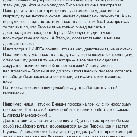
жильцов, да. Чтобы он молодого Бисмарка из окна пристрелил…
Пристрелить-то он его пристрелил, да только не удержался и
квартиру ту немножко обокрал, насчёт сувенирами разжиться. А как
вернули его, глядь потом в ту параллель – а там без Бисмарка как-
то так вышло, что Германия не только объединилась в
девятнадцатом веке, но и Первую Мировую учудила уже в
восьмидесятые его годы! А Вторую, соответственно, в начале
двадцатого века…
И вот тогда в НИИПТе поняли, что без нас, девственниц, не обойтись.
Послали в другую параллель одну нашу героическую застрельщицу,
с тем же штуцером в ту же квартиру – и всё она там сделала
аккуратно, пылинки лишней не потревожив! И получилось
великолепно – Германия аж до эпохи космических полётов осталась
в своём добисмарковском состоянии, и никаких таких мировых
войн…
Вот и организовали нашу целкобригаду, и работаем мы в ней
героически…
Например, наша Натусик. Внешне похожа на гречку, с их носолобым
профилем. Вот по этой причине её и готовили к работе аж с самим
Шуриком Македонским!...
Долго готовили, а потом и направили. Один наш историк изобразил
собой индийского купца, добравшегося аж до Персии, где и застал
Шурика. И подарил ему Натусика, под видом рабыни, происходящей