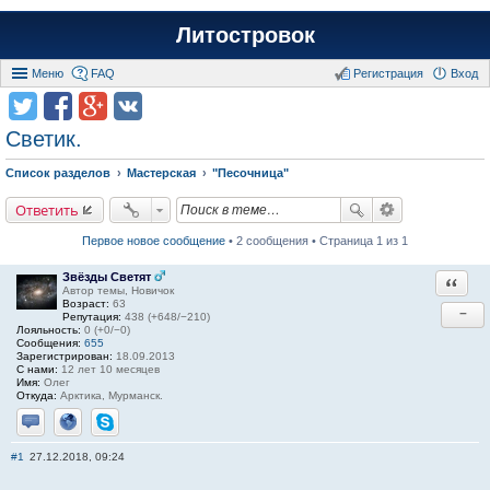
Литостровок
Меню
FAQ
Регистрация
Вход
Светик.
Список разделов
Мастерская
"Песочница"
Ответить
Первое новое сообщение
• 2 сообщения • Страница 1 из 1
Звёзды Светят
Ответи
Автор темы, Новичок
Возраст:
63
−
Репутация:
438 (+648/−210)
Лояльность:
0 (+0/−0)
Сообщения:
655
Зарегистрирован:
18.09.2013
С нами:
12 лет 10 месяцев
Имя:
Олег
Откуда:
Арктика, Мурманск.
Отправить личное сообщение
Сайт
Skype
#1
27.12.2018, 09:24