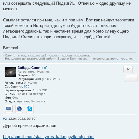
или совершать следующий Подвиг?!... Отвечаю – одно другому не
мешает!
Самолёт остался при мне, как и я при нём. Вот как найдут теоретики
такой момент в Истории, где нужно будет показать дикарям
летающего дракона, так и настанет время для моего следующего
Подвига! Сменят технари раскраску, и – вперёд, Светик!...
Вот так!
- Сам-то ты когда сдохнешь? - спросил король астролога.
- Незадолго до трагической гибели Вашего Величества... - ответил астролог королю.
Звёзды Светят
Ответи
Автор темы, Новичок
Возраст:
63
−
Репутация:
438 (+648/−210)
Лояльность:
0 (+0/−0)
Сообщения:
655
Зарегистрирован:
18.09.2013
С нами:
12 лет 10 месяцев
Имя:
Олег
Откуда:
Арктика, Мурманск.
Отправить личное сообщение
Сайт
Skype
#2
12.04.2022, 00:59
Дурной пример заразителен -
http://samlib.ru/s/staricyn_w_k/fkmgbyfktrcfj.shtml