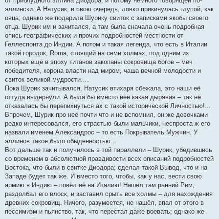
от приблудного эллина Диодора, и потому немного говорящей по-
эллински. А Натусик, в свою очередь, ловко прикинулась глупой, как
овца; однако же подарила Шурику свиток с записками якобы своего
отца. Шурик им и зачитался, а там была сначала очень подробная
опись географических и прочих подробностей местности от
Геллеспонта до Индии. А потом и такая легенда, что есть в Италии
такой городок, Roma, стоящий на семи холмах, под одним из
которых ещё в эпоху титанов закопаны сокровища богов – меч
победителя, корона власти над миром, чаша вечной молодости и
свиток великой мудрости….
Пока Шурик зачитывался, Натусик втихаря сбежала, это наши её
оттуда выдернули. А была бы вместо неё какая дырявая – так не
отказалась бы перепихнуться ах с такой исторической Личностью!...
Впрочем, Шурик про неё почти что и не вспомнил, он же девочками
редко интересовался, его страстью были мальчики, неспроста ж его
назвали именем Александрос – то есть Покрыватель Мужчин. У
эллинов такое было обыденностью…
Вот дальше так и получилось в той параллели – Шурик, убедившись
со временем в абсолютной правдивости всех описаний подробностей
Востока, что были в свитке Диодора; сделал такой Вывод, что и на
Западе будет так же. И вместо того, чтобы, как у нас, вести свою
армию в Индию – повёл её на Италию! Нашёл там ранний Рим,
раздолбал его влоск, и заставил срыть все холмы – для нахождения
древних сокровищ. Ничего, разумеется, не нашёл, впал от этого в
пессимизм и пьянство, так, что перестал даже воевать; однако же