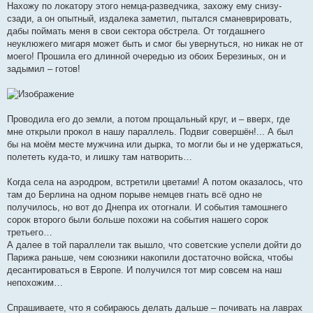
Нахожу по локатору этого немца-разведчика, захожу ему снизу-
сзади, а он опытный, издалека заметил, пытался сманеврировать,
дабы поймать меня в свои сектора обстрела. От тогдашнего
неуклюжего мигаря может быть и смог бы увернуться, но никак не от
моего! Прошила его длинной очередью из обоих Березиных, он и
задымил – готов!
Проводила его до земли, а потом прощальный круг, и – вверх, где
мне открыли прокол в нашу параллель. Подвиг совершён!... А был
бы на моём месте мужчина или дырка, то могли бы и не удержаться,
полететь куда-то, и лишку там натворить…
Когда села на аэродром, встретили цветами! А потом оказалось, что
там до Берлина на одном порыве немцев гнать всё одно не
получилось, но вот до Днепра их отогнали. И события тамошнего
сорок второго были больше похожи на события нашего сорок
третьего…
А далее в той параллели так вышло, что советские успели дойти до
Парижа раньше, чем союзники накопили достаточно войска, чтобы
десантироваться в Европе. И получился тот мир совсем на наш
непохожим…
Спрашиваете, что я собираюсь делать дальше – почивать на лаврах