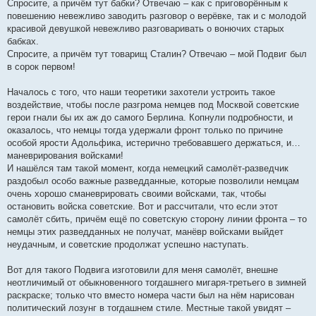
Спросите, а причём тут бабки? Отвечаю – как с приговорённым к
повешению невежливо заводить разговор о верёвке, так и с молодой
красивой девушкой невежливо разговаривать о вонючих старых
бабках.
Спросите, а причём тут товарищ Сталин? Отвечаю – мой Подвиг был
в сорок первом!
Началось с того, что наши теоретики захотели устроить такое
воздействие, чтобы после разгрома немцев под Москвой советские
герои гнали бы их аж до самого Берлина. Копнули подробности, и
оказалось, что немцы тогда удержали фронт только по причине
особой ярости Адольфика, истерично требовавшего держаться, и…
маневрирования войсками!
И нашёлся там такой момент, когда немецкий самолёт-разведчик
раздобыл особо важные разведданные, которые позволили немцам
очень хорошо сманеврировать своими войсками, так, чтобы
остановить войска советские. Вот и рассчитали, что если этот
самолёт сбить, причём ещё по советскую сторону линии фронта – то
немцы этих разведданных не получат, манёвр войсками выйдет
неудачным, и советские продолжат успешно наступать.
Вот для такого Подвига изготовили для меня самолёт, внешне
неотличимый от обыкновенного тогдашнего мигаря-третьего в зимней
раскраске; только что вместо номера части был на нём нарисован
политический лозунг в тогдашнем стиле. Местные такой увидят –