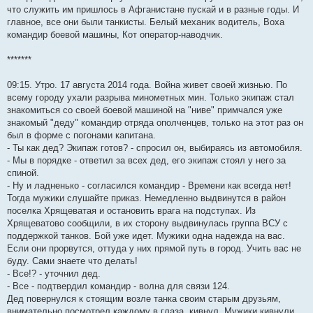
что служить им пришлось в Афганистане пускай и в разные годы. И
главное, все они были танкисты. Белый механик водитель, Воха
командир боевой машины, Кот оператор-наводчик.
*******
09:15. Утро. 17 августа 2014 года. Война живет своей жизнью. По
всему городу ухали разрыва минометных мин. Только экипаж стал
знакомиться со своей боевой машиной на "ниве" примчался уже
знакомый "деду" командир отряда ополченцев, только на этот раз он
был в форме с погонами капитана.
- Ты как дед? Экипаж готов? - спросил он, выбираясь из автомобиля.
- Мы в порядке - ответил за всех дед, его экипаж стоял у него за
спиной.
- Ну и ладненько - согласился командир - Времени как всегда нет!
Тогда мужики слушайте приказ. Немедленно выдвинутся в район
поселка Хрящеватая и остановить врага на подступах. Из
Хрящеватово сообщили, в их сторону выдвинулась группа ВСУ с
поддержкой танков. Бой уже идет. Мужики одна надежда на вас.
Если они прорвутся, оттуда у них прямой путь в город. Учить вас не
буду. Сами знаете что делать!
- Все!? - уточнил дед.
- Все - подтвердил командир - волна для связи 124.
Дед повернулся к стоящим возле танка своим старым друзьям,
внимательно посмотрел каждому в глаза, кивнул. Мужики кивнули