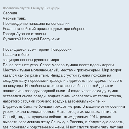
Добавлено спустя 1 минуту 3 секунды:
Сергеич
Черный танк.
Произведение написано на основании
Реальных событий произошедших при обороне
Города Луганск столицы
Луганской Народной Республики.
Посвящается всем героям Новороссии
Павшим в боях,
защищая основы русского мира.
Ранее осеннее утро. Серое марево тумана весит вдоль дороги.
Местами туман молочно-белый, местами грязно-серый. Мир вокруг
казался как бы размытым. Иногда сгустки тумана похожие на
сладкую вату пересекали трассу, и видимость пропадала, но всего
на секунды. На лобовом стекле старенькой вазовской девятки
появлялись разводы водяной пыли. И когда через секунду туман
оставался снова позади, водная пыль испарялась от тепла стекла,
нагретого струями горячего воздуха автомобильной печки.
Видимость была не больше трехсот метров. В машине этим осенним
утром, ехала молодая семья. Мать, отец и их сынишка пяти лет.
Сергей, тогда кажущимся сейчас таким далеким 2014, решил
вывести беременную жену Леночку в Россию, в Калужскую область,
где проживали родственники жены. И вот спустя почти пять лет они