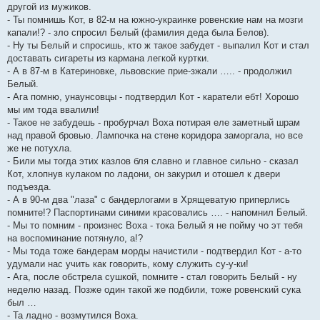
другой из мужиков.
- Ты помнишь Кот, в 82-м на южно-украинке ровенские нам на мозги
капали!? - зло спросил Белый (фамилия деда была Белов).
- Ну ты Белый и спросишь, кто ж такое забудет - выпалил Кот и стал
доставать сигареты из кармана легкой куртки.
- А в 87-м в Катериновке, львовские прие-зжали ….. - продолжил
Белый.
- Ага помню, унаунсовцы - подтвердил Кот - каратели ебт! Хорошо
мы им тода ввалили!
- Такое не забудешь - пробурчал Воха потирая еле заметный шрам
над правой бровью. Лампочка на стене коридора заморгала, но все
же не потухла.
- Били мы тогда этих казлов бля славно и главное сильно - сказал
Кот, хлопнув кулаком по ладони, он закурил и отошел к двери
подъезда.
- А в 90-м два "лаза" с бандерлогами в Хрящеватую приперлись
помните!? Паспортинами синими красовались …. - напомнил Белый.
- Мы то помним - произнес Воха - тока Белый я не пойму чо эт тебя
на воспоминание потянуло, а!?
- Мы тода тоже бандерам морды начистили - подтвердил Кот - а-то
удумали нас учить как говорить, кому служить су-у-ки!
- Ага, после обстрела сушкой, помните - стал говорить Белый - ну
неделю назад. Позже один такой же подбили, тоже ровенский сука
был …
- Та ладно - возмутился Воха.