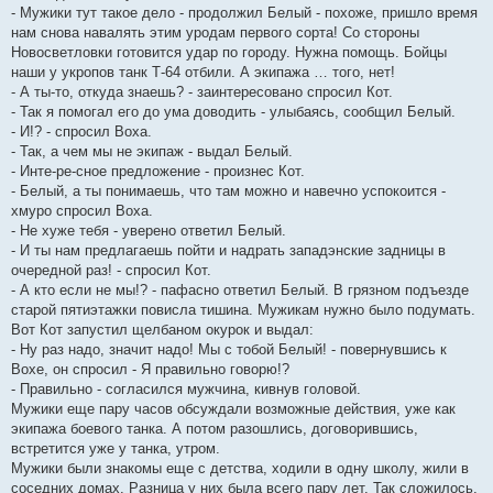
- Мужики тут такое дело - продолжил Белый - похоже, пришло время
нам снова навалять этим уродам первого сорта! Со стороны
Новосветловки готовится удар по городу. Нужна помощь. Бойцы
наши у укропов танк Т-64 отбили. А экипажа … того, нет!
- А ты-то, откуда знаешь? - заинтересовано спросил Кот.
- Так я помогал его до ума доводить - улыбаясь, сообщил Белый.
- И!? - спросил Воха.
- Так, а чем мы не экипаж - выдал Белый.
- Инте-ре-сное предложение - произнес Кот.
- Белый, а ты понимаешь, что там можно и навечно успокоится -
хмуро спросил Воха.
- Не хуже тебя - уверено ответил Белый.
- И ты нам предлагаешь пойти и надрать западэнские задницы в
очередной раз! - спросил Кот.
- А кто если не мы!? - пафасно ответил Белый. В грязном подъезде
старой пятиэтажки повисла тишина. Мужикам нужно было подумать.
Вот Кот запустил щелбаном окурок и выдал:
- Ну раз надо, значит надо! Мы с тобой Белый! - повернувшись к
Вохе, он спросил - Я правильно говорю!?
- Правильно - согласился мужчина, кивнув головой.
Мужики еще пару часов обсуждали возможные действия, уже как
экипажа боевого танка. А потом разошлись, договорившись,
встретится уже у танка, утром.
Мужики были знакомы еще с детства, ходили в одну школу, жили в
соседних домах. Разница у них была всего пару лет. Так сложилось,