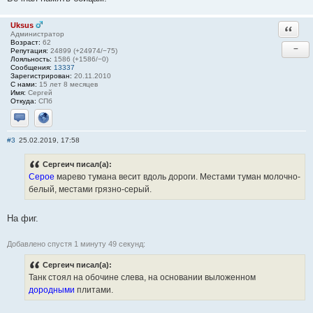
Uksus
Ответи
Администратор
Возраст:
62
−
Репутация:
24899 (+24974/−75)
Лояльность:
1586 (+1586/−0)
Сообщения:
13337
Зарегистрирован:
20.11.2010
С нами:
15 лет 8 месяцев
Имя:
Сергей
Откуда:
СПб
Отправить личное сообщение
Сайт
#3
25.02.2019, 17:58
Сергеич писал(а):
Серое
марево тумана весит вдоль дороги. Местами туман молочно-
белый, местами грязно-серый.
На фиг.
Добавлено спустя 1 минуту 49 секунд:
Сергеич писал(а):
Танк стоял на обочине слева, на основании выложенном
дородными
плитами.