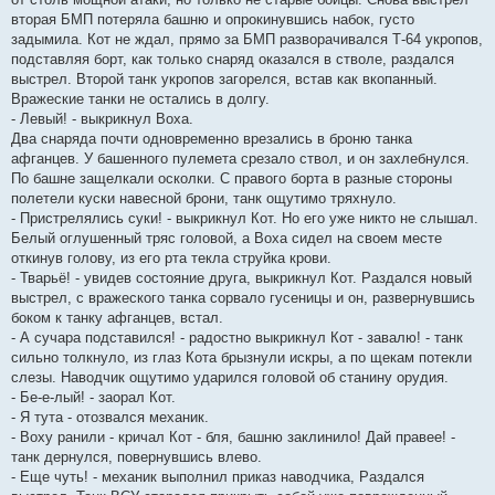
вторая БМП потеряла башню и опрокинувшись набок, густо
задымила. Кот не ждал, прямо за БМП разворачивался Т-64 укропов,
подставляя борт, как только снаряд оказался в стволе, раздался
выстрел. Второй танк укропов загорелся, встав как вкопанный.
Вражеские танки не остались в долгу.
- Левый! - выкрикнул Воха.
Два снаряда почти одновременно врезались в броню танка
афганцев. У башенного пулемета срезало ствол, и он захлебнулся.
По башне защелкали осколки. С правого борта в разные стороны
полетели куски навесной брони, танк ощутимо тряхнуло.
- Пристрелялись суки! - выкрикнул Кот. Но его уже никто не слышал.
Белый оглушенный тряс головой, а Воха сидел на своем месте
откинув голову, из его рта текла струйка крови.
- Тварьё! - увидев состояние друга, выкрикнул Кот. Раздался новый
выстрел, с вражеского танка сорвало гусеницы и он, развернувшись
боком к танку афганцев, встал.
- А сучара подставился! - радостно выкрикнул Кот - завалю! - танк
сильно толкнуло, из глаз Кота брызнули искры, а по щекам потекли
слезы. Наводчик ощутимо ударился головой об станину орудия.
- Бе-е-лый! - заорал Кот.
- Я тута - отозвался механик.
- Воху ранили - кричал Кот - бля, башню заклинило! Дай правее! -
танк дернулся, повернувшись влево.
- Еще чуть! - механик выполнил приказ наводчика, Раздался