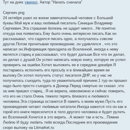
Тут на днях
увидел
, Автор "Начать сначала"
Сергеич.png
24 октября ушел из жизни замечательный человек с Большой
буквы.Мой муж и ваш любимый писатель Синицын Владимир
Сергеевич.Эта страшная болезнь не щадит никого...Не понятно
откуда она появилась.Ему было очень интересно писать.Как он
рассказывал, что садился писать одно, а получалось совсем
другое.Потом прочитывая произведение, он удивлялся , что это
написал он.Информация приходила из Вселенной, иногда к нему
являлся старец и рассказывал, что будет дальше.Все что он делал,
он делал с душой.Он успел написать новую книгу, которую не успел
проверить на ошибки.Хотел выложить ее в середине декабря.Я
постараюсь исполнить его просьбу и в ближайшее время ее
выложу.Он хотел получить статус писателя ДНР, но у нас не
получилось съездить туда по уважительной причине.1 тур он прошел
надо было просто съездить в Донецк.Перед смертью он сказал ,что
за ним пришел старец...Я не верила, невозможно и сейчас поверить,
что его не стало.Очень тяжело терять близкого и любимого
человека.Эта страница останется В память о моем муже.Пусть его
произведения читают любимые читатели.Иногда кажется что он как и
герой его книги переселится в тело другого человека и будет рулить
во Вселенной.Хочется в это верить...А может так и есть...Помню
Люблю И буду любить тебя всегда.Последнее его произведение
скоро выложу на Litmarket.ru