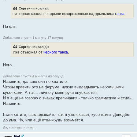
Сергеич писал(а):
ни черная краска не скрыли покореженные надкрыльники
танка
,
На фиг.
Добавлено спустя 1 минуту 17 секунд:
Сергеич писал(а):
Уже отъезжая от
черного танка
,
Него.
Добавлено спустя 4 минуты 40 секунд:
Извините, дальше сил не хватило.
Чтобы править это на форуме, нужно выкладывать небольшими
кусочками. А так... лично у меня руки опускаются.
И я ещё не говорю о знаках препинания - только грамматика и стиль.
Извините.
Если хотите, выкладывайте, как я уже сказал, кусочками. Доведём
до ума. Ну, или ещё кто-нибудь возьмётся.
Да, я зануда, я знаю...
Jitel