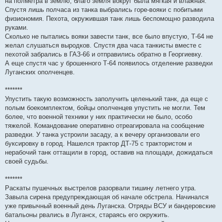
на полметра в землю, благо земля вокруг была мягкая и влажная.
Спустя лишь полчаса из танка выбрались горе-вояки с побитыми
физиономия. Пехота, окружившая танк лишь беспомощно разводила
руками.
Сколько не пытались вояки завести танк, все было впустую, Т-64 не
желал слушаться выродков. Спустя два часа танкисты вместе с
пехотой забрались в ГАЗ-66 и отправились обратно в Георгиевку.
А еще спустя час у брошенного Т-64 появилось отделение разведки
Луганских ополченцев.
*******
Упустить такую возможность заполучить целенький танк, да еще с
полым боекомплектом, бойцы ополченцев упустить не могли. Тем
более, что военной техники у них практически не было, особо
тяжелой. Командование оперативно отреагировала на сообщение
разведки. У танка устроили засаду, а к вечеру организовали его
буксировку в город. Нашелся трактор ДТ-75 с трактористом и
нерабочий танк оттащили в город, оставив на площади, дожидаться
своей судьбы.
*******
Раскаты пушечных выстрелов разорвали тишину летнего утра.
Завыла сирена предупреждающая об начале обстрела. Начинался
уже привычный военный день Луганска. Отряды ВСУ и бандеровские
батальоны рвались в Луганск, стараясь его окружить.