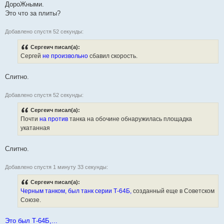
ДороЖными.
Это что за плиты?
Добавлено спустя 52 секунды:
Сергеич писал(а):
Сергей
не произвольно
сбавил скорость.
Слитно.
Добавлено спустя 52 секунды:
Сергеич писал(а):
Почти
на против
танка на обочине обнаружилась площадка
укатанная
Слитно.
Добавлено спустя 1 минуту 33 секунды:
Сергеич писал(а):
Черным танком, был танк серии Т-64Б,
созданный еще в Советском
Союзе.
Это был Т-64Б,...