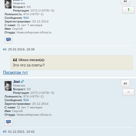
Ответи
Новичок
Возраст:
63
1
Репутация:
1073 (+1076/−3)
Лояльность:
974 (+975/−1)
Сообщения:
504
Зарегистрирован:
20.12.2014
С нами:
11 лет 7 месяцев
Имя:
Сергей
Откуда:
Новосибирская область
Отправить личное сообщение
#4
25.02.2019, 18:39
Uksus писал(а):
Это что за плиты?
Посмотри тут
Jitel
Ответи
Новичок
Возраст:
63
−
Репутация:
1073 (+1076/−3)
Лояльность:
974 (+975/−1)
Сообщения:
504
Зарегистрирован:
20.12.2014
С нами:
11 лет 7 месяцев
Имя:
Сергей
Откуда:
Новосибирская область
Отправить личное сообщение
#5
01.12.2021, 10:42