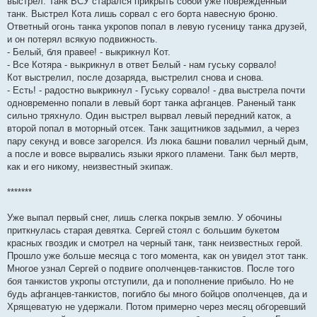
выстрел. Танк ВСУ старался прикрыть собой уже поврежденный
танк. Выстрел Кота лишь сорвал с его борта навесную броню.
Ответный огонь танка укропов попал в левую гусеницу танка друзей,
и он потерял всякую подвижность.
- Белый, бля правее! - выкрикнул Кот.
- Все Котяра - выкрикнул в ответ Белый - нам гуську сорвало!
Кот выстрелил, после дозаряда, выстрелил снова и снова.
- Есть! - радостно выкрикнул - Гуську сорвало! - два выстрела почти
одновременно попали в левый борт танка афганцев. Раненый танк
сильно тряхнуло. Один выстрел вырвал левый передний каток, а
второй попал в моторный отсек. Танк защитников задымил, а через
пару секунд и вовсе загорелся. Из люка башни повалил черный дым,
а после и вовсе вырвались языки яркого пламени. Танк был мертв,
как и его никому, неизвестный экипаж.
*******
Уже выпал первый снег, лишь слегка покрыв землю. У обочины
приткнулась старая девятка. Сергей стоял с большим букетом
красных гвоздик и смотрел на черный танк, танк неизвестных герой.
Прошло уже больше месяца с того момента, как он увидел этот танк.
Многое узнал Сергей о подвиге ополченцев-танкистов. После того
боя танкистов укропы отступили, да и пополнение прибыло. Но не
будь афганцев-танкистов, погибло бы много бойцов ополченцев, да и
Хрящеватую не удержали. Потом примерно через месяц обгоревший