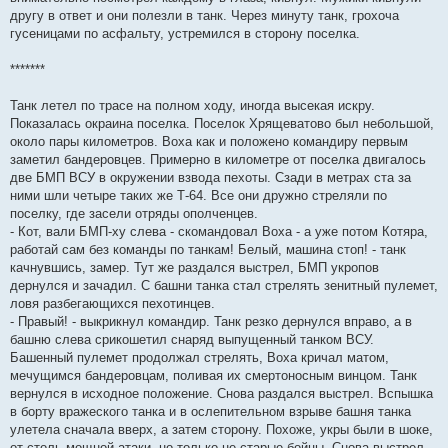
другу в ответ и они полезли в танк. Через минуту танк, грохоча
гусеницами по асфальту, устремился в сторону поселка.
*******
Танк летел по трасе на полном ходу, иногда высекая искру.
Показалась окраина поселка. Поселок Хрящеватово был небольшой,
около пары километров. Воха как и положено командиру первым
заметил бандеровцев. Примерно в километре от поселка двигалось
две БМП ВСУ в окружении взвода пехоты. Сзади в метрах ста за
ними шли четыре таких же Т-64. Все они дружно стреляли по
поселку, где засели отряды ополченцев.
- Кот, вали БМП-ху слева - скомандовал Воха - а уже потом Котяра,
работай сам без команды по танкам! Белый, машина стоп! - танк
качнувшись, замер. Тут же раздался выстрел, БМП укропов
дернулся и зачадил. С башни танка стал стрелять зенитный пулемет,
ловя разбегающихся пехотинцев.
- Правый! - выкрикнул командир. Танк резко дернулся вправо, а в
башню слева срикошетил снаряд выпущенный танком ВСУ.
Башенный пулемет продолжал стрелять, Воха кричал матом,
мечущимся бандеровцам, поливая их смертоносным винцом. Танк
вернулся в исходное положение. Снова раздался выстрел. Вспышка
в борту вражеского танка и в ослепительном взрыве башня танка
улетела сначала вверх, а затем сторону. Похоже, укры были в шоке,
от столь мощной атаки, но только не старые бойцы. Снова выстрел