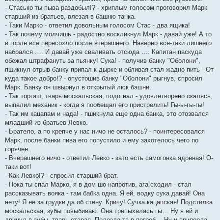
- Стасько ты пыва раздобыл!? - хриплым голосом проговорил Марк
старший из братьев, влезая в башню танка.
- Таки Марко - ответил довольным голосом Стас - два ящика!
- Так почему молчишь - радостно воскликнул Марк - давай уже! А то
в горле все пересохло после вчерашнего. Наверно все-таки лишнего
набрался .… И давай уже сваливать отсюда …. Капитан паскуда
обежал штрафануть за пьянку! Сука! - получив банку "Оболони",
пшикнул отрыв банку припал к дырке и обливая стал жадно пить - От
куда такое добро!? - опустошив банку "Оболони" рыгнув, спросил
Марк. Банку он швырнул в открытый люк башни.
- Так торгаш, тварь москальская, подогнал - удовлетворено скалясь,
выпалил механик - когда я пообещал его пристрелить! Гы-ы-гы-гы!
- Так им кацапам и нада! - пшикнула еще одна банка, это отозвался
младший из братьев Левко.
- Братело, а по крепче у нас ничо не осталось? - поинтересовался
Марк, после банки пива его попустило и ему захотелось чего по
горячее.
- Вчерашнего ничо - ответил Левко - зато есть самогонка ядреная! О-
таки вот!
- Как Левко!? - спросил старший брат.
- Пока ты спал Марко, я в дом шо напротив, ага сходил - стал
рассказывать вояка - там бабка одна. Я ей, водку сука давай! Она
нету! Я ее за грудки да об стену. Кричу! Сучка кацапская! Подстилка
москальская, зубы повыбиваю. Она трепыхалась гы… Ну я ей и
двинул в зубы, тварь старая. Полезла та в погреб… Ну и приперла