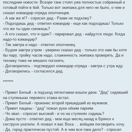
последние новости. Вскоре танк стоял уже полностью собранный и
готовый пойти в бой. Только вот экипажа для него не было, о чем и
сказал командир отряда ополченцев.
- А как же я!? - спросил дед - Разве не подхожу?
- Подходишь дед - ответил командир - еще как подходишь! Только
что же ты один сможешь?
- А кто сказал, что я один? - парировал дед - найдутся люди. Когда
надо-то командир?
- Так завтра и надо - ответил ополченец.
- Будем завтра утром - уверено сказал дед - только это нам бы хотя
бы пару, тройку часов надо, слаженность экипажа проверить. Да и
технику тоже не мешало погонять.
- Договорились - подтвердил командир отряда - завтра с утра жду.
- Договорились - согласился дед.
*******
- Привет Белый - в подъезд пятиэтажки вошли двое. "Дед" сидевший
на ступеньках перового этажа встал.
- Привет Белый - произнес второй пришедший из мужиков.
- Привет пацаны - "дед" пожал руки обоим парням.
- Чо звал - спросил высокий - и чо на ступенях сидишь?
- Дома пусто - ответил дед - мои еще месяц назад в Брянск к
сеструхе укатили. А позвал я вас Воха … вобщем поговорить хочу.
- Да, город практически пустой. А в чем все-таки дело? - спросил