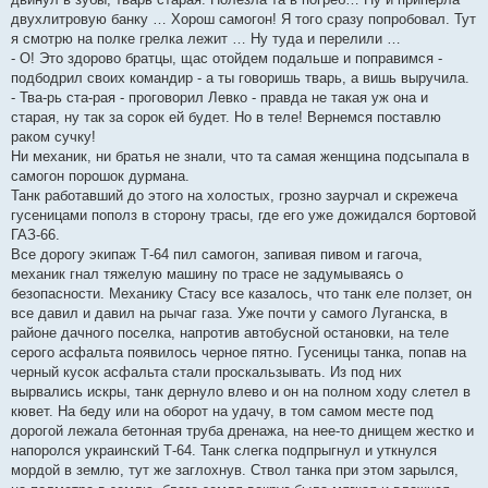
двухлитровую банку … Хорош самогон! Я того сразу попробовал. Тут
я смотрю на полке грелка лежит … Ну туда и перелили …
- О! Это здорово братцы, щас отойдем подальше и поправимся -
подбодрил своих командир - а ты говоришь тварь, а вишь выручила.
- Тва-рь ста-рая - проговорил Левко - правда не такая уж она и
старая, ну так за сорок ей будет. Но в теле! Вернемся поставлю
раком сучку!
Ни механик, ни братья не знали, что та самая женщина подсыпала в
самогон порошок дурмана.
Танк работавший до этого на холостых, грозно заурчал и скрежеча
гусеницами пополз в сторону трасы, где его уже дожидался бортовой
ГАЗ-66.
Все дорогу экипаж Т-64 пил самогон, запивая пивом и гагоча,
механик гнал тяжелую машину по трасе не задумываясь о
безопасности. Механику Стасу все казалось, что танк еле ползет, он
все давил и давил на рычаг газа. Уже почти у самого Луганска, в
районе дачного поселка, напротив автобусной остановки, на теле
серого асфальта появилось черное пятно. Гусеницы танка, попав на
черный кусок асфальта стали проскальзывать. Из под них
вырвались искры, танк дернуло влево и он на полном ходу слетел в
кювет. На беду или на оборот на удачу, в том самом месте под
дорогой лежала бетонная труба дренажа, на нее-то днищем жестко и
напоролся украинский Т-64. Танк слегка подпрыгнул и уткнулся
мордой в землю, тут же заглохнув. Ствол танка при этом зарылся,