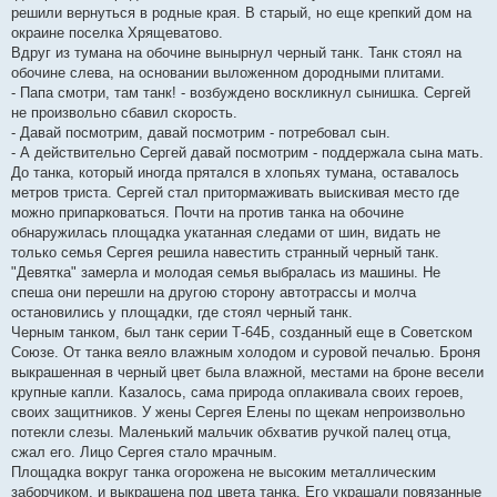
решили вернуться в родные края. В старый, но еще крепкий дом на
окраине поселка Хрящеватово.
Вдруг из тумана на обочине вынырнул черный танк. Танк стоял на
обочине слева, на основании выложенном дородными плитами.
- Папа смотри, там танк! - возбуждено воскликнул сынишка. Сергей
не произвольно сбавил скорость.
- Давай посмотрим, давай посмотрим - потребовал сын.
- А действительно Сергей давай посмотрим - поддержала сына мать.
До танка, который иногда прятался в хлопьях тумана, оставалось
метров триста. Сергей стал притормаживать выискивая место где
можно припарковаться. Почти на против танка на обочине
обнаружилась площадка укатанная следами от шин, видать не
только семья Сергея решила навестить странный черный танк.
"Девятка" замерла и молодая семья выбралась из машины. Не
спеша они перешли на другою сторону автотрассы и молча
остановились у площадки, где стоял черный танк.
Черным танком, был танк серии Т-64Б, созданный еще в Советском
Союзе. От танка веяло влажным холодом и суровой печалью. Броня
выкрашенная в черный цвет была влажной, местами на броне весели
крупные капли. Казалось, сама природа оплакивала своих героев,
своих защитников. У жены Сергея Елены по щекам непроизвольно
потекли слезы. Маленький мальчик обхватив ручкой палец отца,
сжал его. Лицо Сергея стало мрачным.
Площадка вокруг танка огорожена не высоким металлическим
заборчиком, и выкрашена под цвета танка. Его украшали повязанные