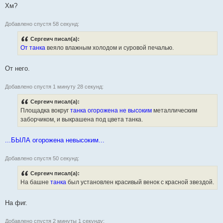
Хм?
Добавлено спустя 58 секунд:
Сергеич писал(а):
От танка
веяло влажным холодом и суровой печалью.
От него.
Добавлено спустя 1 минуту 28 секунд:
Сергеич писал(а):
Площадка вокруг
танка огорожена не высоким
металлическим
заборчиком, и выкрашена под цвета танка.
...БЫЛА огорожена невысоким...
Добавлено спустя 50 секунд:
Сергеич писал(а):
На башне
танка
был установлен красивый венок с красной звездой.
На фиг.
Добавлено спустя 2 минуты 1 секунду: