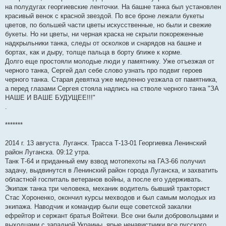
на полудугах георгиевские ленточки. На башне танка был установлен
красивый венок с красной звездой. По все броне лежали букеты
цветов, по большей части цветы искусственные, но были и свежие
букеты. Но ни цветы, ни черная краска не скрыли покореженные
надкрыльники танка, следы от осколков и снарядов на башне и
бортах, как и дыру, толще пальца в борту ближе к корме.
Долго еще простояли молодые люди у памятнику. Уже отъезжая от
черного танка, Сергей дал себе слово узнать про подвиг героев
черного танка. Старая девятка уже медленно уезжала от памятника,
а перед глазами Сергея стояла надпись на стволе черного танка "ЗА
НАШЕ И ВАШЕ БУДУЩЕЕ!!!"
.
*******
2014 г. 13 августа. Луганск. Трасса Т-13-01 Георгиевка Ленинский
район Луганска. 09:12 утра.
Танк Т-64 и приданный ему взвод мотопехоты на ГАЗ-66 получил
задачу, выдвинутся в Ленинский район города Луганска, и захватить
областной госпиталь ветеранов войны, а после его удерживать.
Экипаж танка три человека, механик водитель бывший тракторист
Стас Хороненко, окончил курсы мехводов и был самым молодых из
экипажа. Наводчик и командир были еще советской закалки
ефрейтор и сержант братья Войтеки. Все они были добровольцами и
выходцами с западной Украины, ярые ненавистники все русского.