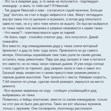
- Это ты в вовремя дед, а то никак не получается - подтвердил
командир - а звать то тебя как!? Я Николай.
- Так дедом Николай и зови - согласился седой мужчина. Больше
"дед" болтать не стал и бодро забрался в танк. Минут пятнадцать
внутри танка что-то щелкало и жужжало, а потом дед попытался
завести танк, но и у него тоже ничего не вышло. Он быстро выбрался
из танка через люк механика и уверено направился к корме танка.
- Что никак!? - поинтересовался один из парней.
- Не боись паря - спокойно ответил дед - все получится. Давай
помагайте ….
Все вместе, под командованием деда у танка сняли моторный
бронелист и дед по пояс туда залез. Провозился он до самого
вечера. Ополченцы охранявшие танк тоже ушли по своим делам,
остались лишь ремонтники. Пару раз дед залазил в танк и пытался
его завести, но он лишь чихал черным дымом. И уже когда солнце
стало садится за горизонт, дед уверено залез в танк и завел его.
Грозный зверь оповестил о своем присутствии громким ревом и
черным дымом выхлопов. Танк тронулся с места. Набирая скорость,
Т-64 покатил по улице, сделав лихой разворот, вернулся на место
ремонта.
- Все мужики звереныш на ходу - сообщил улыбающийся дед,
выбравшись из танка.
Появились и бойцы ополчения, вместе со своим командиром, только
на этот раз из было два десятка. Таких же вот обычных мужиков,
только с оружием. Они поговорили, ополченцы рассказали