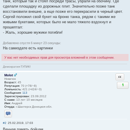
танк, который так и стоял посреди трасы, убрали на обочину. Где
сделали площадку из дорожных плит. Значительно позже танк
восстановили внешне, а еще позже его перекрасили в черный цвет.
Сергей положил свой букет на броню танка, рядом с такими же
живыми букетами, которых было не мало тяжело вздохнул и
прошептал:
- Жаль, хорошие мужики погибли!
Добавлено спустя 6 минут 23 секунды:
На самиздате есть картинки
У вас нет необходимых прав для просмотра вложений в этом сообщении.
Демократия-ТУПИК!
Molot
Ответи
Новичок
Возраст:
45
1
Репутация:
70 (+78/−8)
Лояльность:
421 (+424/−3)
Сообщения:
113
Зарегистрирован:
23.09.2012
С нами:
13 лет 10 месяцев
Имя:
Андрей
Откуда:
г.Шахтерск Донецкоя обл.
Отправить личное сообщение
#2
25.02.2019, 17:03
Вечная память бойцам.