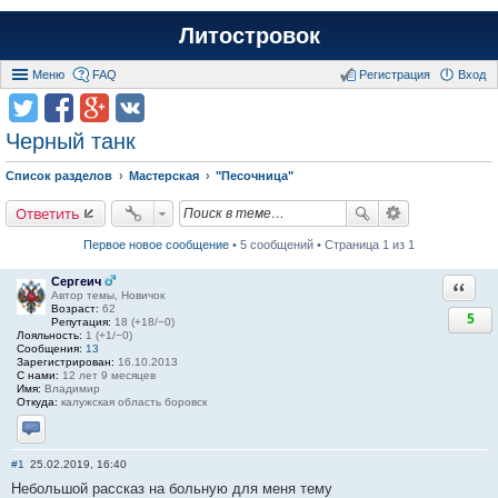
Литостровок
Меню
FAQ
Регистрация
Вход
Черный танк
Список разделов
Мастерская
"Песочница"
Ответить
Первое новое сообщение
• 5 сообщений • Страница 1 из 1
Сергеич
Ответи
Автор темы, Новичок
Возраст:
62
5
Репутация:
18 (+18/−0)
Лояльность:
1 (+1/−0)
Сообщения:
13
Зарегистрирован:
16.10.2013
С нами:
12 лет 9 месяцев
Имя:
Владимир
Откуда:
калужская область боровск
Отправить личное сообщение
#1
25.02.2019, 16:40
Небольшой рассказ на больную для меня тему