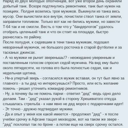
Наряд из двух молодых ополченцев, вот уже второй день охраняли
добытый танк. Вскоре подтянулись ремонтники, танк был нужен на
позициях. Полдня возились трое мужиков. Выкинули из танка весь
мусор. Они вычистили все внутри, почистили ствол танка от земли,
заправили топливом. Только вот как не бились мужики, но завести
Т-64 так и не смогли. Весть о том что у "бандерлогов" удалось
отобрать целенький танк и что он стоит на площади, быстро
разнеслась по району.
После полудня, к сидевшим в тени танка мужикам, подошел
невзрачный мужичок, не большого росточка в старой футболке и за
тасканых джинсах.
- А чо мужики не рычит зверенышь!? - неожиданно уверенным и
поставленным голосом спросил седой мужчина. На вид ему было
около пятидесяти, но голова его была полностью седая, как и
недельная щетина.
- Не-а упертый зверь - согласился мужик вставая, он тут был явно за
главного - а ты дед чо интересуешься? Просто, или есть желание
помочь - решил уточнить командир ремонтников.
- Ну, а почему бы не помочь парни - ответил "дед" -ведь одно дело
делаем. Там - "дед" указал рукой в сторону Хрешеватого откуда
слышалась стрельба - к нам явно не дед мороз с подарочками идет!
- Эт точно - дружно подтвердил мужики.
- Да и опыт у меня кое какой имеется - продолжил "дед" - я после
учебки срочку в Афгане тащил мехводом, вот на таком же звере -
"дед" похлопал так по броне - а потом еще на сверх срочку остался.